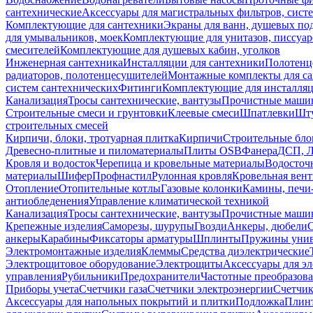
сантехнические
Аксессуары для магистральных фильтров, сист
Комплектующие для сантехники
Экраны для ванн, душевых по
для умывальников, моек
Комплектующие для унитазов, писсуар
смесителей
Комплектующие для душевых кабин, уголков
Инженерная сантехника
Инсталляции для сантехники
Полотенц
радиаторов, полотенцесушителей
Монтажные комплекты для с
систем сантехнических
Фитинги
Комплектующие для инсталля
Канализация
Тросы сантехнические, вантузы
Прочистные маши
Строительные смеси и грунтовки
Клеевые смеси
Шпатлевки
Шту
строительных смесей
Кирпичи, блоки, тротуарная плитка
Кирпичи
Строительные бло
Древесно-плитные и пиломатериалы
Плиты OSB
Фанера
ДСП, 
Кровля и водосток
Черепица и кровельные материалы
Водосточ
материалы
Шифер
Профнастил
Рулонная кровля
Кровельная вен
Отопление
Отопительные котлы
Газовые колонки
Камины, печи
антиобледенения
Управление климатической техникой
Канализация
Тросы сантехнические, вантузы
Прочистные маши
Крепежные изделия
Саморезы, шурупы
Гвозди
Анкеры, дюбели
анкеры
Карабины
Фиксаторы арматуры
Шплинты
Пружины унив
Электромонтажные изделия
Клеммы
Средства диэлектрические
Электрощитовое оборудование
Электрощиты
Аксессуары для э
управления
Рубильники
Предохранители
Частотные преобразов
Приборы учета
Счетчики газа
Счетчики электроэнергии
Счетчи
Аксессуары для напольных покрытий и плитки
Подложка
Плинт