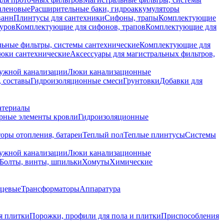
иленовые
Расширительные баки, гидроаккумуляторы
ванн
Плинтусы для сантехники
Сифоны, трапы
Комплектующие
уров
Комплектующие для сифонов, трапов
Комплектующие для
ьные фильтры, системы сантехнические
Комплектующие для
юки сантехнические
Аксессуары для магистральных фильтров,
ружной канализации
Люки канализационные
 составы
Гидроизоляционные смеси
Грунтовки
Добавки для
атериалы
рные элементы кровли
Гидроизоляционные
оры отопления, батареи
Теплый пол
Теплые плинтусы
Системы
ружной канализации
Люки канализационные
Болты, винты, шпильки
Хомуты
Химические
нцевые
Трансформаторы
Аппаратура
я плитки
Порожки, профили для пола и плитки
Приспособления