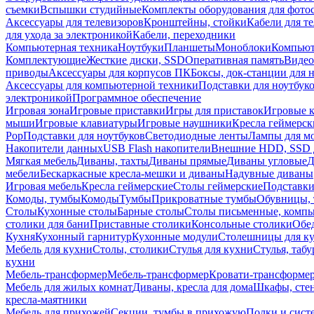
съемки
Вспышки студийные
Комплекты оборудования для фото
Аксессуары для телевизоров
Кронштейны, стойки
Кабели для т
для ухода за электроникой
Кабели, переходники
Компьютерная техника
Ноутбуки
Планшеты
Моноблоки
Компью
Комплектующие
Жесткие диски, SSD
Оперативная память
Видео
приводы
Аксессуары для корпусов ПК
Боксы, док-станции для 
Аксессуары для компьютерной техники
Подставки для ноутбук
электроникой
Программное обеспечение
Игровая зона
Игровые приставки
Игры для приставок
Игровые 
мыши
Игровые клавиатуры
Игровые наушники
Кресла геймерск
Pop
Подставки для ноутбуков
Светодиодные ленты
Лампы для м
Накопители данных
USB Flash накопители
Внешние HDD, SSD 
Мягкая мебель
Диваны, тахты
Диваны прямые
Диваны угловые
Д
мебели
Бескаркасные кресла-мешки и диваны
Надувные диваны
Игровая мебель
Кресла геймерские
Столы геймерские
Подставки
Комоды, тумбы
Комоды
Тумбы
Прикроватные тумбы
Обувницы, 
Столы
Кухонные столы
Барные столы
Столы письменные, комп
столики для бани
Приставные столики
Консольные столики
Обе
Кухня
Кухонный гарнитур
Кухонные модули
Столешницы для к
Мебель для кухни
Столы, столики
Стулья для кухни
Стулья, таб
кухни
Мебель-трансформер
Мебель-трансформер
Кровати-трансформе
Мебель для жилых комнат
Диваны, кресла для дома
Шкафы, стен
кресла-маятники
Мебель для прихожей
Секции, тумбы в прихожую
Полки и сист