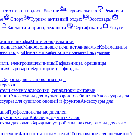
антехника и водоснабжение
Строительство
Ремонт и
ье
Спорт
Туризм, активный отдых
Зоотовары
я
Запчасти и принадлежности
Сертификаты
Услуги
Винные шкафы
Мини-холодильники
траиваемые
Микроволновые печи встраиваемые
Кофемашины
ева посуды
Винные шкафы встраиваемые
Вакуумные
рили, электрошашлычницы
Вафельницы, орешницы,
ания
Сыроварни
Фритюрницы, фондю-
а
Сифоны для газирования воды
терезки
тели семян
Маслобойки, сепараторы бытовые
машин
Аксессуары для мультиварок, хлебопечек
Аксессуары для
ссуары для сушилок овощей и фруктов
Аксессуары для
раны
Профессиональные дисплеи
я умных часов
Кабели для умных часов
ехлы для камер
Зарядные устройства, аккумуляторы для фото,
тостудии
Фотозонты, отражатели
Оборудование для предметной