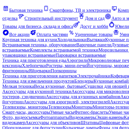
Бытовая техника
Смартфоны, ТВ и электроника
Комп
отделка
Строительный инструмент
Дом и сад
Авто и 
Товары для бизнеса, склада и офиса
Досуг и хобби
Ювели
Все акции
Оплата частями
Уцененные товары
Умны
Крупная техника для кухни
Холодильники
Вытяжки
Кухонные 
Встраиваемая техника, оборудование
Варочные панели
Духовые
встраиваемые
Комплекты встраиваемой техники
Морозильники 
упаковщики встраиваемые
Пароварки встраиваемые
Техника для приготовления еды
Аэрогрили
Микроволновые пе
кексницы
Хлебопечки
Ростеры, мини-печи
Йогуртницы, морож
фритюрницы
Яйцеварки
Попкорницы
Техника для приготовления напитков
Электрочайники
Кофевар
Техника для измельчения продуктов
Блендеры
Кухонные комбай
Мелкая техника
Весы кухонные, бытовые
Сушилки для овощей 
Аксессуары для кухонной техники
Аксессуары для микроволно
тостеров, сэндвичниц
Аксессуары для кухонных комбайнов
Акс
йогуртниц
Аксессуары для аэрогрилей, электрогрилей
Аксессуа
Телевизоры, мониторы
Телевизоры
Мониторы
Мониторы-телеви
Смарт-часы, аксессуары
Умные часы
Фитнес-браслеты
Умные ча
Фото, видеосъемка
Фотоаппараты
Видеокамеры
Экшн-камеры
Ка
видеокамер
Аксессуары для объективов
Штативы
Цифровые фот
Оборудование для фотостудии
Кольцевые лампы
Фоны для фото