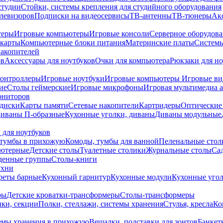
студии
Стойки, системы крепления для студийного оборудования
елевизоров
Подписки на видеосервисы
ТВ-антенны
ТВ-тюнеры
Ак
теры
Игровые компьютеры
Игровые консоли
Серверное оборудов
карты
Компьютерные блоки питания
Материнские платы
Системы
накопителей
ов
Аксессуары для ноутбуков
Очки для компьютера
Рюкзаки для но
контроллеры
Игровые ноутбуки
Игровые компьютеры
Игровые ви
ие
Столы геймерские
Игровые микрофоны
Игровая мультимедиа 
ониторов
диски
Карты памяти
Сетевые накопители
Картридеры
Оптические
иваны П-образные
Кухонные уголки, диваны
Диваны модульные
 для ноутбуков
тумбы в прихожую
Комоды, тумбы для ванной
Пеленальные стол
ьютерные
Детские столы
Туалетные столики
Журнальные столы
Са
денные группы
Столы-книги
ухни
уреты барные
Кухонный гарнитур
Кухонные модули
Кухонные угол
ры
Детские кроватки-трансформеры
Столы-трансформеры
ки, секции
Полки, стеллажи, системы хранения
Стулья, кресла
Ко
емы хранения в прихожую
Вешалки, подставки для зонтов
Банкет