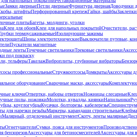
 для напольных покрытий
Реставрационные материалы
ые
Замки дверные
Петли дверные
Фурнитура дверная
Доводчики 
Скобы, штифты
Перфорированный крепеж
Гайки, шайбы
Заклепки
ерсальные
лочные плиты
Багеты, молдинги, уголки
на
Клеи для обоев
Клеи для напольных покрытий
Очистители, рас
Трубки термоусаживаемые
Изолирующие зажимы
лектрощита
Шины электротехнические
Выключатели путевые, ко
атели
Пускатели магнитные
одные ленты
Точечные светильники
Трековые светильники
Аксесс
и под покраску
ли, тельферы
Такелаж
Виброплиты, глубинные вибраторы
Бензор
сосы профессиональные
Стружкоотсосы
Домкраты
Аксессуары д
аяльное оборудование
Сварочные маски, аксессуары
Комплектующ
ечные ключи
Отвертки, наборы отверток
Ножницы слесарные
Кле
учные пилы, ножовки
Молотки, кувалды, киянки
Напильники
Ру
убцы, круглогубцы
Кусачки, болторезы, кабелерезы
Специнструм
ы для нарезки резьбы
Маркеры, карандаши строительные
Клейма
и
Малярный, отделочный инструмент
Скотч, ленты малярные
Дисп
иты
Огнетушители
Сумки, пояса для инструментов
Производствен
я бензорезов
Аксессуары для бетоносмесителей
Аксессуары для 