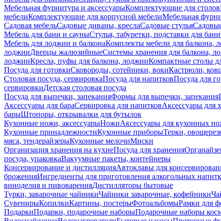
Мебельная фурнитура и аксессуары
Комплектующие для столов
мебели
Комплектующие для корпусной мебели
Мебельная фурн
Садовая мебель
Садовые диваны, кресла
Садовые стулья
Садовые
Мебель для бани и сауны
Стулья, табуретки, подставки для бани
Мебель для лоджии и балкона
Комплекты мебели для балкона, 
лоджии
Дверцы жалюзийные
Системы хранения для балкона, л
лоджии
Кресла, пуфы для балкона, лоджии
Компактные столы дл
Посуда для готовки
Сковороды, сотейники, воки
Кастрюли, ков
Столовая посуда, сервировка
Посуда для напитков
Посуда для г
сервировки
Детская столовая посуда
Посуда для выпечки, запекания
Формы для выпечки, запекания
Аксессуары для бара
Сервировка для напитков
Аксессуары для 
бары
Штопоры, открывалки для бутылок
Кухонные ножи, аксессуары
Ножи
Аксессуары для кухонных н
Кухонные принадлежности
Кухонные приборы
Терки, овощерез
мяса, тендерайзеры
Кухонные мелочи
Миски
Организация хранения на кухне
Посуда для хранения
Органайзе
посуда, упаковка
Вакуумные пакеты, контейнеры
Консервирование и дистилляция
Автоклавы для консервирован
брожения
Ингредиенты для приготовления алкогольных напит
виноделия и пивоварения
Дистилляторы бытовые
Турки, заварочные чайники
Чайники заварочные, кофейники
Ча
Сувениры
Копилки
Картины, постеры
Фотоальбомы
Рамки для ф
Подарки
Подарки, подарочные наборы
Подарочные наборы косм
Водоснабжение
Водонагреватели
Бытовые насосы
Проточные фи