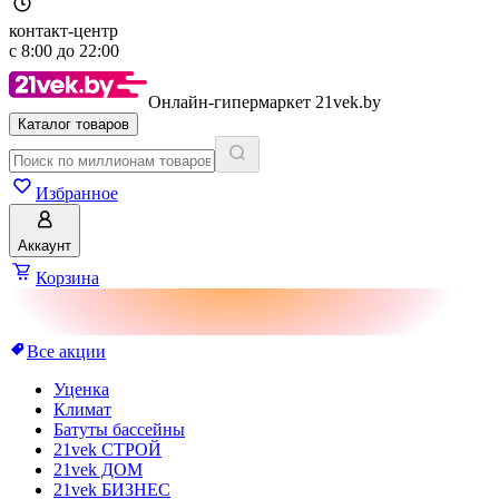
контакт-центр
с
8:00
до
22:00
Онлайн-гипермаркет 21vek.by
Каталог товаров
Избранное
Аккаунт
Корзина
Все акции
Уценка
Климат
Батуты бассейны
21vek СТРОЙ
21vek ДОМ
21vek БИЗНЕС