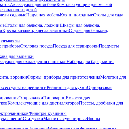
ваток
Аксессуары для мебели
Комплектующие для мягкой
безопасности детей
чели садовые
Надувная мебель
Кухни походные
Столы для сада
вые
Столы для балкона, лоджии
Шкафы для балкона,
ии
Кресла-качалки, кресла-маятники
Стулья для балкона,
роемкости
е приборы
Столовая посуда
Посуда для сервировки
Предметы
укава для выпечки
ссуары для охлаждения напитков
Наборы для бара, мини-
сита, воронки
Формы, приборы для приготовления
Молотки для
аксессуары на рейлинги
Рейлинги для кухни
Одноразовая
вирования
Открывалки
Пивоварни
Емкости для
тков
Комплектующие для дистилляторов
Прессы, дробилки для
лектрочайников
Фильтры-кувшины
я украшений
Статуэтки
Магниты сувенирные
Иконы
ля проточных фильтров
Магистральные фильтры, системы