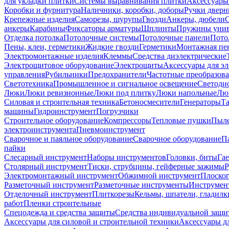
для укладки плитки
Системы выравнивания плитки
Аксессуары
Коробки и фурнитура
Наличники, коробки, доборы
Ручки дверн
Крепежные изделия
Саморезы, шурупы
Гвозди
Анкеры, дюбели
анкеры
Карабины
Фиксаторы арматуры
Шплинты
Пружины унив
Отделка потолка
Потолочные системы
Потолочные панели
Пото
Пены, клеи, герметики
Жидкие гвозди
Герметики
Монтажная пе
Электромонтажные изделия
Клеммы
Средства диэлектрические
Электрощитовое оборудование
Электрощиты
Аксессуары для э
управления
Рубильники
Предохранители
Частотные преобразов
Светотехника
Промышленное и сигнальное освещение
Светоди
Люки
Люки ревизионные
Люки под плитку
Люки напольные
Люк
Силовая и строительная техника
Бетоносмесители
Генераторы
Та
машины
Гидроинструмент
Погрузчики
Строительное оборудование
Компрессоры
Тепловые пушки
Пыле
электроинструмента
Пневмоинструмент
Сварочное и паяльное оборудование
Сварочное оборудование
П
пайки
Слесарный инструмент
Наборы инструментов
Головки, биты
Га
Столярный инструмент
Тиски, струбцины, гейферные зажимы
Р
Электромонтажный инструмент
Обжимной инструмент
Плоског
Разметочный инструмент
Разметочные инструменты
Инструмент
Отделочный инструмент
Плиткорезы
Кельмы, шпатели, гладилк
работ
Пленки строительные
Спецодежда и средства защиты
Средства индивидуальной защ
Аксессуары для силовой и строительной техники
Аксессуары дл