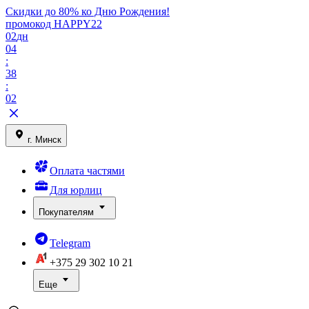
Скидки до 80% ко Дню Рождения!
промокод HAPPY22
02
дн
04
:
38
:
02
г. Минск
Оплата частями
Для юрлиц
Покупателям
Telegram
+375 29
302 10 21
Еще