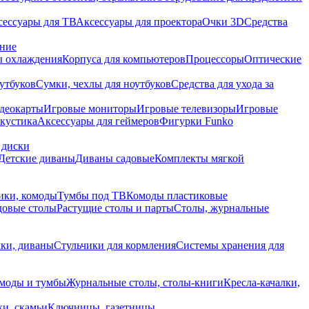
сессуары для ТВ
Аксессуары для проектора
Очки 3D
Средства
ание
 охлаждения
Корпуса для компьютеров
Процессоры
Оптические
утбуков
Сумки, чехлы для ноутбуков
Средства для ухода за
деокарты
Игровые мониторы
Игровые телевизоры
Игровые
акустика
Аксессуары для геймеров
Фигурки Funko
 диски
Детские диваны
Диваны садовые
Комплекты мягкой
ики, комоды
Тумбы под ТВ
Комоды пластиковые
довые столы
Растущие столы и парты
Столы, журнальные
ки, диваны
Стульчики для кормления
Системы хранения для
моды и тумбы
Журнальные столы, столы-книги
Кресла-качалки,
ки, скамьи
Ключницы, газетницы