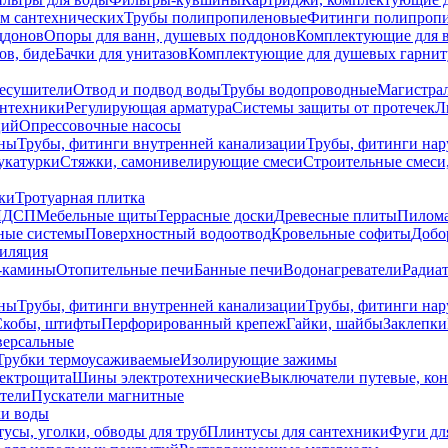
ем сантехнических
Трубы полипропиленовые
Фитинги полипроп
ддонов
Опоры для ванн, душевых поддонов
Комплектующие для 
ов, биде
Бачки для унитазов
Комплектующие для душевых гарнит
есушители
Отвод и подвод воды
Трубы водопроводные
Магистрал
антехники
Регулирующая арматура
Системы защиты от протечек
Л
ций
Опрессовочные насосы
ны
Трубы, фитинги внутренней канализации
Трубы, фитинги на
катурки
Стяжки, самонивелирующие смеси
Строительные смеси,
ки
Тротуарная плитка
ЛДСП
Мебельные щиты
Террасные доски
Древесные плиты
Пилом
ные системы
Поверхностный водоотвод
Кровельные софиты
Добо
тиляция
-камины
Отопительные печи
Банные печи
Водонагреватели
Радиат
ны
Трубы, фитинги внутренней канализации
Трубы, фитинги на
Скобы, штифты
Перфорированный крепеж
Гайки, шайбы
Заклепки
ерсальные
Трубки термоусаживаемые
Изолирующие зажимы
лектрощита
Шины электротехнические
Выключатели путевые, ко
атели
Пускатели магнитные
ки воды
усы, уголки, обводы для труб
Плинтусы для сантехники
Фуги дл