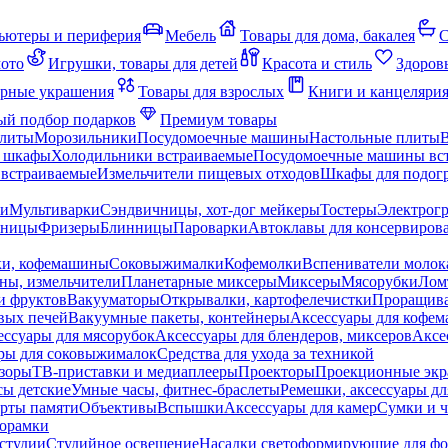
ьютеры и периферия
Мебель
Товары для дома, бакалея
С
мото
Игрушки, товары для детей
Красота и стиль
Здоров
рные украшения
Товары для взрослых
Книги и канцеляри
й подбор подарков
Премиум товары
плиты
Морозильники
Посудомоечные машины
Настольные плиты
 шкафы
Холодильники встраиваемые
Посудомоечные машины вс
встраиваемые
Измельчители пищевых отходов
Шкафы для подогр
чи
Мультиварки
Сэндвичницы, хот-дог мейкеры
Тостеры
Электрог
еницы
Фризеры
Блинницы
Пароварки
Автоклавы для консервиров
ки, кофемашины
Соковыжималки
Кофемолки
Вспениватели молок
ны, измельчители
Планетарные миксеры
Миксеры
Мясорубки
Лом
и фруктов
Вакууматоры
Открывалки, картофелечистки
Проращива
вых печей
Вакуумные пакеты, контейнеры
Аксессуары для кофе
ессуары для мясорубок
Аксессуары для блендеров, миксеров
Аксе
ры для соковыжималок
Средства для ухода за техникой
зоры
ТВ-приставки и медиаплееры
Проекторы
Проекционные эк
сы детские
Умные часы, фитнес-браслеты
Ремешки, аксессуары дл
рты памяти
Объективы
Вспышки
Аксессуары для камер
Сумки и ч
орамки
студии
Студийное освещение
Насадки светоформирующие для фо