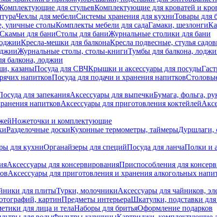
Комплектующие для стульев
Комплектующие для кроватей и кро
итура
Чехлы для мебели
Системы хранения для кухни
Товары для 
, уличные столы
Комплекты мебели для сада
Гамаки, шезлонги
Ка
Скамьи для бани
Столы для бани
Журнальные столики для бани
лоджии
Кресла-мешки для балкона
Кресла подвесные, стулья садо
оджии
Журнальные столы, столы-книги
Тумбы для балкона, лодж
я балкона, лоджии
ши, казаны
Посуда для СВЧ
Крышки и аксессуары для посуды
Гаст
орячих напитков
Посуда для подачи и хранения напитков
Столовы
Посуда для запекания
Аксессуары для выпечки
Бумага, фольга, р
хранения напитков
Аксессуары для приготовления коктейлей
Аксе
ожей
Ножеточки и комплектующие
ки
Разделочные доски
Кухонные термометры, таймеры
Дуршлаги, 
ры для кухни
Органайзеры для специй
Посуда для ланча
Полки и 
ия
Аксессуары для консервирования
Приспособления для консер
ков
Аксессуары для приготовления и хранения алкогольных напи
йники для плиты
Турки, молочники
Аксессуары для чайников, э
отографий, картин
Предметы интерьера
Шкатулки, подставки дл
етики для лица и тела
Наборы для бритья
Оформление подарков
льтры для воды
Фильтры-кувшины
Картриджи, комплектующие д