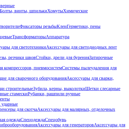
дверные
Болты, винты, шпильки
Хомуты
Химические
творители
Фиксаторы резьбы
Клеи
Герметики, пены
нцевые
Трансформаторы
Аппаратура
уары для светотехники
Аксессуары для светодиодных лент
езы, резчики швов
Стойки, дрели для бурения
Затирочные
ля компрессоров, пневмосистем
Системы пылеудаления для
ие для сварочного оборудования
Аксессуары для сварки,
щи строительные
Зубила, керны, выколотки
Щетки слесарные
чные стамески
Рубанки, рашпили ручные
енты
 ударные
енсеры для скотча
Аксессуары для малярных, отделочных
ная одежда
Спецодежда
Спецобувь
виброоборудования
Аксессуары для генераторов
Аксессуары для