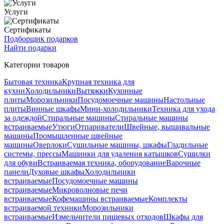
Услуги
Сертификаты
Подборщик подарков
Найти подарки
Категории товаров
Бытовая техника
Крупная техника для
кухни
Холодильники
Вытяжки
Кухонные
плиты
Морозильники
Посудомоечные машины
Настольные
плиты
Винные шкафы
Мини-холодильники
Техника для ухода
за одеждой
Стиральные машины
Стиральные машины
встраиваемые
Утюги
Отпариватели
Швейные, вышивальные
машины
Промышленные швейные
машины
Оверлоки
Сушильные машины, шкафы
Гладильные
системы, прессы
Машинки для удаления катышков
Сушилки
для обуви
Встраиваемая техника, оборудование
Варочные
панели
Духовые шкафы
Холодильники
встраиваемые
Посудомоечные машины
встраиваемые
Микроволновые печи
встраиваемые
Кофемашины встраиваемые
Комплекты
встраиваемой техники
Морозильники
встраиваемые
Измельчители пищевых отходов
Шкафы для