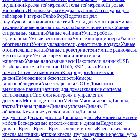
наушники
Кресла геймерские
Столы геймерские
Игровые
микрофоны
Игровая мультимедиа акустика
Аксессуары для
геймеров
Фигурки Funko Pop
Подставки для
ноутбуков
Светодиодные ленты
Лампы для мониторов
Умная
техника
Умные роботы-пылесосы
Умные телевизоры
Умные
стиральные машины
Умные чайники
Умные роботы
кулинарные
Умные вентиляторы
Умные кондиционеры
Умные
обогреватели
Умные увлажнители, очистители воздуха
Умные
отопительные котлы
Умные проветриватели
Умные радиочасы,
метеостанции
Умные кормушки и поилки для
животных
Умные напольные весы
Накопители данных
USB
Flash накопители
Внешние HDD, SSD диски
Карты
памяти
Сетевые накопители
Картридеры
Оптические
диски
Наблюдение и безопасность
Камеры
видеонаблюдения
Аксессуары для CCTV
Домофоны,
вызывные панели
Датчики для дома
Охранные системы,
сигнализации
Системы контроля и управления
доступом
Металлодетекторы
Мебель
Мягкая мебель
Диваны,
тахты
Диваны прямые
Диваны угловые
Диваны П-
образные
Кухонные уголки, диваны
Диваны
модульные
Детские диваны
Диваны садовые
Комплекты мягкой
мебели
Бескаркасные кресла-мешки и диваны
Надувные
диваны
Кресла
Кресла
Кресла-мешки и пуфы
Кресла-качалки,
кресла-маятники
Детские кресла, пуфы
Надувные кресла
Пуфы,
оттоманки
Кресла-кровати
Игровая мебель
Кресла