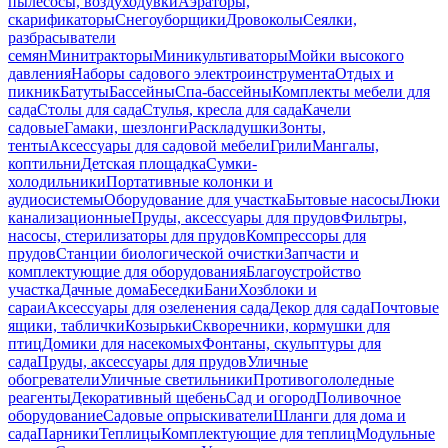
пылесосы, воздуходувки
Аэраторы,
скарификаторы
Снегоуборщики
Дровоколы
Сеялки,
разбрасыватели
семян
Минитракторы
Миникультиваторы
Мойки высокого
давления
Наборы садового электроинструмента
Отдых и
пикник
Батуты
Бассейны
Спа-бассейны
Комплекты мебели для
сада
Столы для сада
Стулья, кресла для сада
Качели
садовые
Гамаки, шезлонги
Раскладушки
Зонты,
тенты
Аксессуары для садовой мебели
Грили
Мангалы,
коптильни
Детская площадка
Сумки-
холодильники
Портативные колонки и
аудиосистемы
Оборудование для участка
Бытовые насосы
Люки
канализационные
Пруды, аксессуары для прудов
Фильтры,
насосы, стерилизаторы для прудов
Компрессоры для
прудов
Станции биологической очистки
Запчасти и
комплектующие для оборудования
Благоустройство
участка
Дачные дома
Беседки
Бани
Хозблоки и
сараи
Аксессуары для озеленения сада
Декор для сада
Почтовые
ящики, таблички
Козырьки
Скворечники, кормушки для
птиц
Домики для насекомых
Фонтаны, скульптуры для
сада
Пруды, аксессуары для прудов
Уличные
обогреватели
Уличные светильники
Противогололедные
реагенты
Декоративный щебень
Сад и огород
Поливочное
оборудование
Садовые опрыскиватели
Шланги для дома и
сада
Парники
Теплицы
Комплектующие для теплиц
Модульные