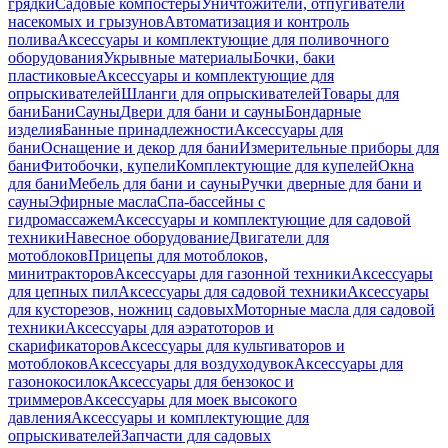
грядки
Садовые компостеры
Уничтожители, отпугиватели
насекомых и грызунов
Автоматизация и контроль
полива
Аксессуары и комплектующие для поливочного
оборудования
Укрывные материалы
Бочки, баки
пластиковые
Аксессуары и комплектующие для
опрыскивателей
Шланги для опрыскивателей
Товары для
бани
Бани
Сауны
Двери для бани и сауны
Бондарные
изделия
Банные принадлежности
Аксессуары для
бани
Оснащение и декор для бани
Измерительные приборы для
бани
Фитобочки, купели
Комплектующие для купелей
Окна
для бани
Мебель для бани и сауны
Ручки дверные для бани и
сауны
Эфирные масла
Спа-бассейны с
гидромассажем
Аксессуары и комплектующие для садовой
техники
Навесное оборудование
Двигатели для
мотоблоков
Прицепы для мотоблоков,
минитракторов
Аксессуары для газонной техники
Аксессуары
для цепных пил
Аксессуары для садовой техники
Аксессуары
для кусторезов, ножниц садовых
Моторные масла для садовой
техники
Аксессуары для аэратоторов и
скарификаторов
Аксессуары для культиваторов и
мотоблоков
Аксессуары для воздуходувок
Аксессуары для
газонокосилок
Аксессуары для бензокос и
триммеров
Аксессуары для моек высокого
давления
Аксессуары и комплектующие для
опрыскивателей
Запчасти для садовых