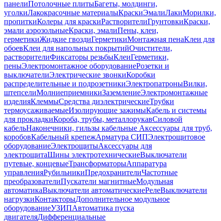
панели
Потолочные плиты
Багеты, молдинги,
уголки
Лакокрасочные материалы
Краски
Эмали
Лаки
Морилки,
пропитки
Колеры для краски
Растворители
Грунтовки
Краски,
эмали аэрозольные
Краски, эмали
Пены, клеи,
герметики
Жидкие гвозди
Герметики
Монтажная пена
Клеи для
обоев
Клеи для напольных покрытий
Очистители,
растворители
Фиксаторы резьбы
Клеи
Герметики,
пены
Электромонтажное оборудование
Розетки и
выключатели
Электрические звонки
Коробки
распределительные и подрозетники
Электропатроны
Вилки,
штепсели
Молниеприемники
Заземление
Электромонтажные
изделия
Клеммы
Средства диэлектрические
Трубки
термоусаживаемые
Изолирующие зажимы
Кабель и системы
для прокладки
Короба, трубы, металлорукав
Силовой
кабель
Наконечники, гильзы кабельные
Аксессуары для труб,
коробов
Кабельный крепеж
Арматура СИП
Электрощитовое
оборудование
Электрощиты
Аксессуары для
электрощита
Шины электротехнические
Выключатели
путевые, концевые
Трансформаторы
Аппаратура
управления
Рубильники
Предохранители
Частотные
преобразователи
Пускатели магнитные
Модульная
автоматика
Выключатели автоматические
Реле
Выключатели
нагрузки
Контакторы
Дополнительное модульное
оборудование
УЗИП
Автоматика пуска
двигателя
Дифференциальные