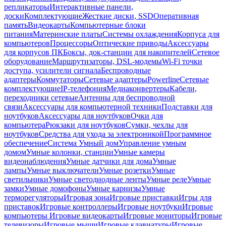
репликаторы
Интерактивные панели,
доски
Комплектующие
Жесткие диски, SSD
Оперативная
память
Видеокарты
Компьютерные блоки
питания
Материнские платы
Системы охлаждения
Корпуса для
компьютеров
Процессоры
Оптические приводы
Аксессуары
для корпусов ПК
Боксы, док-станции для накопителей
Сетевое
оборудование
Маршрутизаторы, DSL-модемы
Wi-Fi точки
доступа, усилители сигнала
Беспроводные
адаптеры
Коммутаторы
Сетевые адаптеры
Powerline
Сетевые
комплектующие
IP-телефония
Медиаконвертеры
Кабели,
переходники сетевые
Антенны для беспроводной
связи
Аксессуары для компьютерной техники
Подставки для
ноутбуков
Аксессуары для ноутбуков
Очки для
компьютера
Рюкзаки для ноутбуков
Сумки, чехлы для
ноутбуков
Средства для ухода за электроникой
Программное
обеспечение
Система Умный дом
Управление умным
домом
Умные колонки, станции
Умные камеры
видеонаблюдения
Умные датчики для дома
Умные
лампы
Умные выключатели
Умные розетки
Умные
светильники
Умные светодиодные ленты
Умные реле
Умные
замки
Умные домофоны
Умные карнизы
Умные
терморегуляторы
Игровая зона
Игровые приставки
Игры для
приставок
Игровые контроллеры
Игровые ноутбуки
Игровые
компьютеры
Игровые видеокарты
Игровые мониторы
Игровые
телевизоры
Игровые мыши
Игровые клавиатуры
Игровые