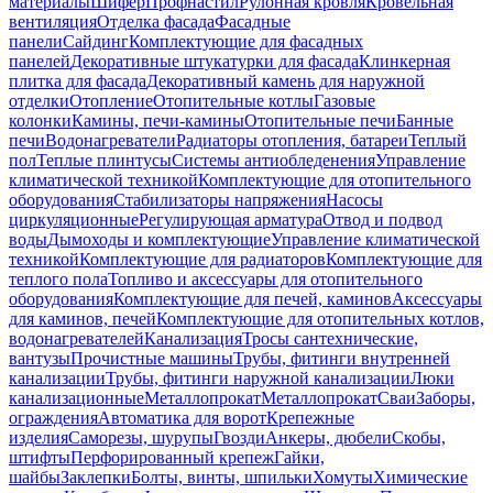
материалы
Шифер
Профнастил
Рулонная кровля
Кровельная
вентиляция
Отделка фасада
Фасадные
панели
Сайдинг
Комплектующие для фасадных
панелей
Декоративные штукатурки для фасада
Клинкерная
плитка для фасада
Декоративный камень для наружной
отделки
Отопление
Отопительные котлы
Газовые
колонки
Камины, печи-камины
Отопительные печи
Банные
печи
Водонагреватели
Радиаторы отопления, батареи
Теплый
пол
Теплые плинтусы
Системы антиобледенения
Управление
климатической техникой
Комплектующие для отопительного
оборудования
Стабилизаторы напряжения
Насосы
циркуляционные
Регулирующая арматура
Отвод и подвод
воды
Дымоходы и комплектующие
Управление климатической
техникой
Комплектующие для радиаторов
Комплектующие для
теплого пола
Топливо и аксессуары для отопительного
оборудования
Комплектующие для печей, каминов
Аксессуары
для каминов, печей
Комплектующие для отопительных котлов,
водонагревателей
Канализация
Тросы сантехнические,
вантузы
Прочистные машины
Трубы, фитинги внутренней
канализации
Трубы, фитинги наружной канализации
Люки
канализационные
Металлопрокат
Металлопрокат
Сваи
Заборы,
ограждения
Автоматика для ворот
Крепежные
изделия
Саморезы, шурупы
Гвозди
Анкеры, дюбели
Скобы,
штифты
Перфорированный крепеж
Гайки,
шайбы
Заклепки
Болты, винты, шпильки
Хомуты
Химические