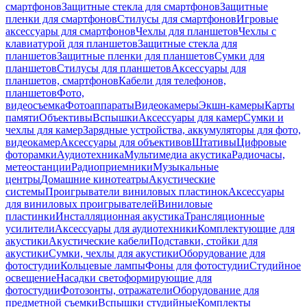
смартфонов
Защитные стекла для смартфонов
Защитные
пленки для смартфонов
Стилусы для смартфонов
Игровые
аксессуары для смартфонов
Чехлы для планшетов
Чехлы с
клавиатурой для планшетов
Защитные стекла для
планшетов
Защитные пленки для планшетов
Сумки для
планшетов
Стилусы для планшетов
Аксессуары для
планшетов, смартфонов
Кабели для телефонов,
планшетов
Фото,
видеосъемка
Фотоаппараты
Видеокамеры
Экшн-камеры
Карты
памяти
Объективы
Вспышки
Аксессуары для камер
Сумки и
чехлы для камер
Зарядные устройства, аккумуляторы для фото,
видеокамер
Аксессуары для объективов
Штативы
Цифровые
фоторамки
Аудиотехника
Мультимедиа акустика
Радиочасы,
метеостанции
Радиоприемники
Музыкальные
центры
Домашние кинотеатры
Акустические
системы
Проигрыватели виниловых пластинок
Аксессуары
для виниловых проигрывателей
Виниловые
пластинки
Инсталляционная акустика
Трансляционные
усилители
Аксессуары для аудиотехники
Комплектующие для
акустики
Акустические кабели
Подставки, стойки для
акустики
Сумки, чехлы для акустики
Оборудование для
фотостудии
Кольцевые лампы
Фоны для фотостудии
Студийное
освещение
Насадки светоформирующие для
фотостудии
Фотозонты, отражатели
Оборудование для
предметной съемки
Вспышки студийные
Комплекты