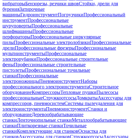
вибраторы
Бензорезы, резчики швов
Стойки, дрели для
бурения
Затирочные
машины
Гидроинструмент
Погрузчики
Профессиональный
инструмент
Профессиональные
шуруповерты
Профессиональные
шлифмашины
Профессиональные
перфораторы
Профессиональные циркулярные
пилы
Профессиональные электролобзики
Профессиональные
дрели
Профессиональные фрезеры
Профессиональные
мультиинструменты
Профессиональные
электрорубанки
Профессиональные строительные
фены
Профессиональные строительные
пистолеты
Профессиональные точильные
станки
Профессиональные
электроножницы
Пневмоинструмент
Наборы
профессионального электроинструмента
Строительное
оборудование
Компрессоры
Тепловые пушки
Пылесосы
профессиональные
Стружкоотсосы
Домкраты
Аксессуары для
компрессоров, пневмосистем
Системы пылеудаления для
электроинструмента
Пневмоинструмент
Станки и
оборудование
Деревообрабатывающие
станки
Ленточнопильные станки
Металлообрабатывающие
станки
Плиткорезные станки
Точильные
станки
Комплектующие для станков
Оснастка для
станков
Аксессуары для станков
Стружкоотсосы
Аксессуары