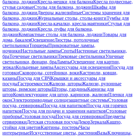
балкона, лоджии
Кресла-мешки для балкона
Кресла подвесные,
стулья садовые
Столы для балкона, лоджии
Шкафы для
балкона, лоджии
Дверцы жалюзийные
Системы хранения для
балкона, лоджии
Журнальные столы, столы-книги
Тумбы для
балкона, лоджии
Кресла-качалки, кресла-маятники
Стулья для
балкона, лоджии
Кресла, пуфы для балкона,
лоджии
Компактные столы для балкона, лоджии
Товары для
дома, бакалея
Освещение
Люстры, потолочные
светильники
Торшеры
Прикроватные лампы,
ночники
Настольные лампы
Споты
Настенные светильники,
бра
Точечные светильники
Трековые светильники
Уличные
светильники, фонари, бра
Лампы
Освещение для картин,
зеркал
Кольцевые лампы
Аксессуары для освещения
Посуда для
готовки
Сковороды, сотейники, воки
Кастрюли, ковши,
казаны
Посуда для СВЧ
Крышки и аксессуары для
посуды
Гастроемкости
Жалюзи, шторы
Жалюзи, рулонные
шторы, римские шторы
Шторы, гардины
Карнизы для
штор
Комплектующие для штор, карнизов, жалюзи
Пленки для
окон
Электроприводные солнцезащитные системы
Столовая
посуда, сервировка
Посуда для напитков
Посуда для горячих
напитков
Посуда для подачи и хранения напитков
Столовые
приборы
Столовая посуда
Посуда для сервировки
Предметы
сервировки
Детская столовая посуда
Декор
Зеркала
Кашпо,
стойки для цветов
Картины, постеры
Часы
интерьерные
Искусственные цветы, растения
Вазы
Ключницы,