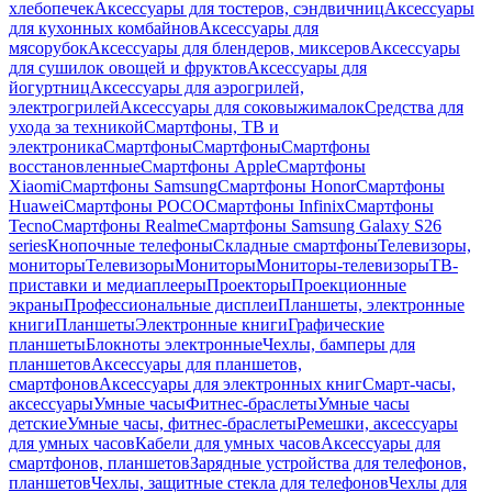
хлебопечек
Аксессуары для тостеров, сэндвичниц
Аксессуары
для кухонных комбайнов
Аксессуары для
мясорубок
Аксессуары для блендеров, миксеров
Аксессуары
для сушилок овощей и фруктов
Аксессуары для
йогуртниц
Аксессуары для аэрогрилей,
электрогрилей
Аксессуары для соковыжималок
Средства для
ухода за техникой
Смартфоны, ТВ и
электроника
Смартфоны
Смартфоны
Смартфоны
восстановленные
Смартфоны Apple
Смартфоны
Xiaomi
Смартфоны Samsung
Смартфоны Honor
Смартфоны
Huawei
Смартфоны POCO
Смартфоны Infinix
Смартфоны
Tecno
Смартфоны Realme
Смартфоны Samsung Galaxy S26
series
Кнопочные телефоны
Складные смартфоны
Телевизоры,
мониторы
Телевизоры
Мониторы
Мониторы-телевизоры
ТВ-
приставки и медиаплееры
Проекторы
Проекционные
экраны
Профессиональные дисплеи
Планшеты, электронные
книги
Планшеты
Электронные книги
Графические
планшеты
Блокноты электронные
Чехлы, бамперы для
планшетов
Аксессуары для планшетов,
смартфонов
Аксессуары для электронных книг
Смарт-часы,
аксессуары
Умные часы
Фитнес-браслеты
Умные часы
детские
Умные часы, фитнес-браслеты
Ремешки, аксессуары
для умных часов
Кабели для умных часов
Аксессуары для
смартфонов, планшетов
Зарядные устройства для телефонов,
планшетов
Чехлы, защитные стекла для телефонов
Чехлы для