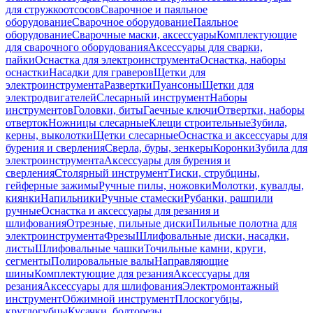
для стружкоотсосов
Сварочное и паяльное
оборудование
Сварочное оборудование
Паяльное
оборудование
Сварочные маски, аксессуары
Комплектующие
для сварочного оборудования
Аксессуары для сварки,
пайки
Оснастка для электроинструмента
Оснастка, наборы
оснастки
Насадки для граверов
Щетки для
электроинструмента
Развертки
Пуансоны
Щетки для
электродвигателей
Слесарный инструмент
Наборы
инструментов
Головки, биты
Гаечные ключи
Отвертки, наборы
отверток
Ножницы слесарные
Клещи строительные
Зубила,
керны, выколотки
Щетки слесарные
Оснастка и аксессуары для
бурения и сверления
Сверла, буры, зенкеры
Коронки
Зубила для
электроинструмента
Аксессуары для бурения и
сверления
Столярный инструмент
Тиски, струбцины,
гейферные зажимы
Ручные пилы, ножовки
Молотки, кувалды,
киянки
Напильники
Ручные стамески
Рубанки, рашпили
ручные
Оснастка и аксессуары для резания и
шлифования
Отрезные, пильные диски
Пильные полотна для
электроинструмента
Фрезы
Шлифовальные диски, насадки,
листы
Шлифовальные чашки
Точильные камни, круги,
сегменты
Полировальные валы
Направляющие
шины
Комплектующие для резания
Аксессуары для
резания
Аксессуары для шлифования
Электромонтажный
инструмент
Обжимной инструмент
Плоскогубцы,
круглогубцы
Кусачки, болторезы,