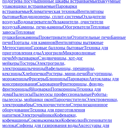
подогрева посуды
Винные шкафы встраиваемые
Вакуумные
упаковщики встраиваемые
Пароварки
встраиваемые
Климатическая техника
Вентиляторы
бытовые
Кондиционеры, сплит-системы
Охладители
воздуха
Водонагреватели
Увлажнители, очистители
воздуха
Камины, печи-камины
Обогреватели
Тепловые
завесы
Тепловые
пушки
Биокамины
Проветриватели
Отопительные печи
Банные
печи
Порталы для каминов
Вентиляторы вытяжные
Метеостанции
Газовые баллоны бытовые
Техника для
приготовления еды
Аэрогрили
Микроволновые
печи
Мультиварки
Сэндвичницы, хот-дог
мейкеры
Тостеры
Электрогрили,
электрошашлычницы
Вафельницы, орешницы,
кексницы
Хлебопечки
Ростеры, мини-печи
Йогуртницы,
мороженицы
Фризеры
Блинницы
Пароварки
Автоклавы для
консервирования
Сыроварни
Фритюрницы, фондю-
фритюрницы
Яйцеварки
Попкорницы
Техника для
дома
Пылесосы
Пылесосы профессиональные
Роботы-
пылесосы, мойщики окон
Пароочистители
Электровеники,
электрошвабры
Стеклоочистители
Стерилизационное
оборудование
Техника для приготовления
напитков
Электрочайники
Кофеварки,
кофемашины
Соковыжималки
Кофемолки
Вспениватели
молока
Сифоны для газирования воды
Аксессуары для