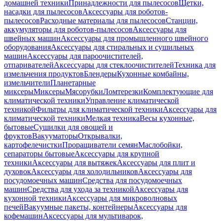
домашней техники
Принадлежности для пылесосов
Щетки,
насадки для пылесосов
Аксессуары для роботов-
пылесосов
Расходные материалы для пылесосов
Станции,
аккумуляторы для роботов-пылесосов
Аксессуары для
швейных машин
Аксессуары для промышленного швейного
оборудования
Аксессуары для стиральных и сушильных
машин
Аксессуары для пароочистителей,
отпаривателей
Аксессуары для стеклоочистителей
Техника для
измельчения продуктов
Блендеры
Кухонные комбайны,
измельчители
Планетарные
миксеры
Миксеры
Мясорубки
Ломтерезки
Комплектующие для
климатической техники
Управление климатической
техникой
Фильтры для климатической техники
Аксессуары для
климатической техники
Мелкая техника
Весы кухонные,
бытовые
Сушилки для овощей и
фруктов
Вакууматоры
Открывалки,
картофелечистки
Проращиватели семян
Маслобойки,
сепараторы бытовые
Аксессуары для крупной
техники
Аксессуары для вытяжек
Аксессуары для плит и
духовок
Аксессуары для холодильников
Аксессуары для
посудомоечных машин
Средства для посудомоечных
машин
Средства для ухода за техникой
Аксессуары для
кухонной техники
Аксессуары для микроволновых
печей
Вакуумные пакеты, контейнеры
Аксессуары для
кофемашин
Аксессуары для мультиварок,