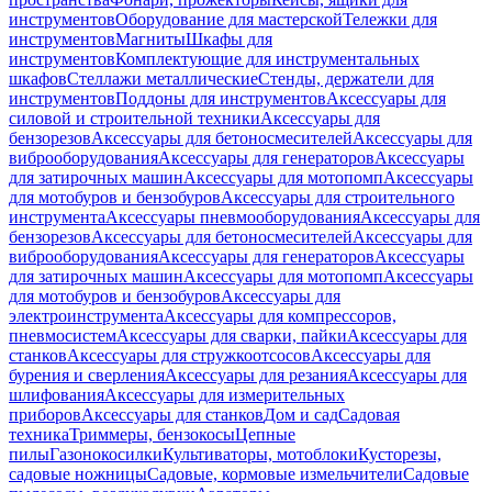
инструментов
Оборудование для мастерской
Тележки для
инструментов
Магниты
Шкафы для
инструментов
Комплектующие для инструментальных
шкафов
Стеллажи металлические
Стенды, держатели для
инструментов
Поддоны для инструментов
Аксессуары для
силовой и строительной техники
Аксессуары для
бензорезов
Аксессуары для бетоносмесителей
Аксессуары для
виброоборудования
Аксессуары для генераторов
Аксессуары
для затирочных машин
Аксессуары для мотопомп
Аксессуары
для мотобуров и бензобуров
Аксессуары для строительного
инструмента
Аксессуары пневмооборудования
Аксессуары для
бензорезов
Аксессуары для бетоносмесителей
Аксессуары для
виброоборудования
Аксессуары для генераторов
Аксессуары
для затирочных машин
Аксессуары для мотопомп
Аксессуары
для мотобуров и бензобуров
Аксессуары для
электроинструмента
Аксессуары для компрессоров,
пневмосистем
Аксессуары для сварки, пайки
Аксессуары для
станков
Аксессуары для стружкоотсосов
Аксессуары для
бурения и сверления
Аксессуары для резания
Аксессуары для
шлифования
Аксессуары для измерительных
приборов
Аксессуары для станков
Дом и сад
Садовая
техника
Триммеры, бензокосы
Цепные
пилы
Газонокосилки
Культиваторы, мотоблоки
Кусторезы,
садовые ножницы
Садовые, кормовые измельчители
Садовые