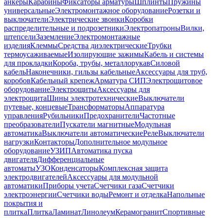
анкеры
Карабины
Фиксаторы арматуры
Шплинты
Пружины
универсальные
Электромонтажное оборудование
Розетки и
выключатели
Электрические звонки
Коробки
распределительные и подрозетники
Электропатроны
Вилки,
штепсели
Заземление
Электромонтажные
изделия
Клеммы
Средства диэлектрические
Трубки
термоусаживаемые
Изолирующие зажимы
Кабель и системы
для прокладки
Короба, трубы, металлорукав
Силовой
кабель
Наконечники, гильзы кабельные
Аксессуары для труб,
коробов
Кабельный крепеж
Арматура СИП
Электрощитовое
оборудование
Электрощиты
Аксессуары для
электрощита
Шины электротехнические
Выключатели
путевые, концевые
Трансформаторы
Аппаратура
управления
Рубильники
Предохранители
Частотные
преобразователи
Пускатели магнитные
Модульная
автоматика
Выключатели автоматические
Реле
Выключатели
нагрузки
Контакторы
Дополнительное модульное
оборудование
УЗИП
Автоматика пуска
двигателя
Дифференциальные
автоматы
УЗО
Конденсаторы
Комплексная защита
электродвигателей
Аксессуары для модульной
автоматики
Приборы учета
Счетчики газа
Счетчики
электроэнергии
Счетчики воды
Ремонт и отделка
Напольные
покрытия и
плитка
Плитка
Ламинат
Линолеум
Керамогранит
Спортивные