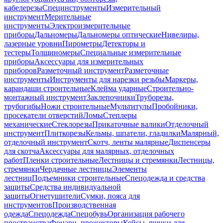
кабелерезы
Специнструменты
Измерительный
инструмент
Мерительные
инструменты
Электроизмерительные
приборы
Дальномеры
Дальномеры оптические
Нивелиры,
лазерные уровни
Пирометры
Детекторы и
тестеры
Толщиномеры
Специальные измерительные
приборы
Аксессуары для измерительных
приборов
Разметочный инструмент
Разметочные
инструменты
Инструменты для нарезки резьбы
Маркеры,
карандаши строительные
Клейма ударные
Строительно-
монтажный инструмент
Заклепочники
Труборезы,
трубогибы
Ножи строительные
Мультитулы
Пробойники,
просекатели отверстий
Ломы
Степлеры
механические
Стеклорезы
Прикаточные валики
Отделочный
инструмент
Плиткорезы
Кельмы, шпатели, гладилки
Малярный,
отделочный инструмент
Скотч, ленты малярные
Диспенсеры
для скотча
Аксессуары для малярных, отделочных
работ
Пленки строительные
Лестницы и стремянки
Лестницы,
стремянки
Чердачные лестницы
Элементы
лестниц
Подъемники строительные
Спецодежда и средства
защиты
Средства индивидуальной
защиты
Огнетушители
Сумки, пояса для
инструментов
Производственная
одежда
Спецодежда
Спецобувь
Организация рабочего
пространства
Фонари, прожекторы
Кейсы, ящики для