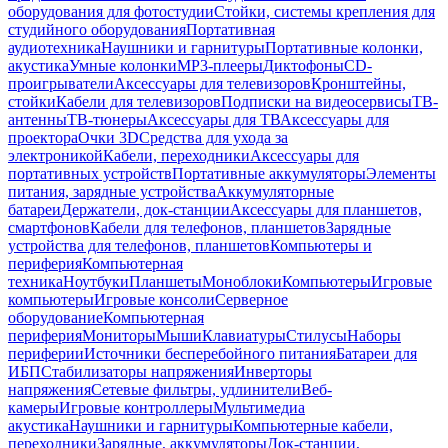
оборудования для фотостудии
Стойки, системы крепления для
студийного оборудования
Портативная
аудиотехника
Наушники и гарнитуры
Портативные колонки,
акустика
Умные колонки
MP3-плееры
Диктофоны
CD-
проигрыватели
Аксессуары для телевизоров
Кронштейны,
стойки
Кабели для телевизоров
Подписки на видеосервисы
ТВ-
антенны
ТВ-тюнеры
Аксессуары для ТВ
Аксессуары для
проектора
Очки 3D
Средства для ухода за
электроникой
Кабели, переходники
Аксессуары для
портативных устройств
Портативные аккумуляторы
Элементы
питания, зарядные устройства
Аккумуляторные
батареи
Держатели, док-станции
Аксессуары для планшетов,
смартфонов
Кабели для телефонов, планшетов
Зарядные
устройства для телефонов, планшетов
Компьютеры и
периферия
Компьютерная
техника
Ноутбуки
Планшеты
Моноблоки
Компьютеры
Игровые
компьютеры
Игровые консоли
Серверное
оборудование
Компьютерная
периферия
Мониторы
Мыши
Клавиатуры
Стилусы
Наборы
периферии
Источники бесперебойного питания
Батареи для
ИБП
Стабилизаторы напряжения
Инверторы
напряжения
Сетевые фильтры, удлинители
Веб-
камеры
Игровые контроллеры
Мультимедиа
акустика
Наушники и гарнитуры
Компьютерные кабели,
переходники
Зарядные, аккумуляторы
Док-станции,