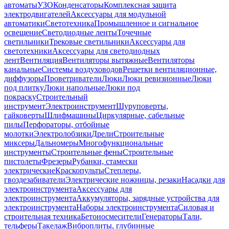
автоматы
УЗО
Конденсаторы
Комплексная защита
электродвигателей
Аксессуары для модульной
автоматики
Светотехника
Промышленное и сигнальное
освещение
Светодиодные ленты
Точечные
светильники
Трековые светильники
Аксессуары для
светотехники
Аксессуары для светодиодных
лент
Вентиляция
Вентиляторы вытяжные
Вентиляторы
канальные
Системы воздуховодов
Решетки вентиляционные,
диффузоры
Проветриватели
Люки
Люки ревизионные
Люки
под плитку
Люки напольные
Люки под
покраску
Строительный
инструмент
Электроинструмент
Шуруповерты,
гайковерты
Шлифмашины
Циркулярные, сабельные
пилы
Перфораторы, отбойные
молотки
Электролобзики
Дрели
Строительные
миксеры
Дальномеры
Многофункциональные
инструменты
Строительные фены
Строительные
пистолеты
Фрезеры
Рубанки, стамески
электрические
Краскопульты
Степлеры,
гвоздезабиватели
Электрические ножницы, резаки
Насадки для
электроинструмента
Аксессуары для
электроинструмента
Аккумуляторы, зарядные устройства для
электроинструмента
Наборы электроинструмента
Силовая и
строительная техника
Бетоносмесители
Генераторы
Тали,
тельферы
Такелаж
Виброплиты, глубинные