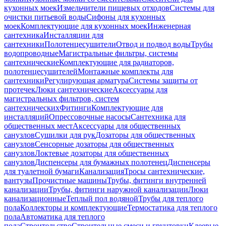
кухонных моек
Измельчители пищевых отходов
Системы для
очистки питьевой воды
Сифоны для кухонных
моек
Комплектующие для кухонных моек
Инженерная
сантехника
Инсталляции для
сантехники
Полотенцесушители
Отвод и подвод воды
Трубы
водопроводные
Магистральные фильтры, системы
сантехнические
Комплектующие для радиаторов,
полотенцесушителей
Монтажные комплекты для
сантехники
Регулирующая арматура
Системы защиты от
протечек
Люки сантехнические
Аксессуары для
магистральных фильтров, систем
сантехнических
Фитинги
Комплектующие для
инсталляций
Опрессовочные насосы
Сантехника для
общественных мест
Аксессуары для общественных
санузлов
Сушилки для рук
Дозаторы для общественных
санузлов
Сенсорные дозаторы для общественных
санузлов
Локтевые дозаторы для общественных
санузлов
Диспенсеры для бумажных полотенец
Диспенсеры
для туалетной бумаги
Канализация
Тросы сантехнические,
вантузы
Прочистные машины
Трубы, фитинги внутренней
канализации
Трубы, фитинги наружной канализации
Люки
канализационные
Теплый пол водяной
Трубы для теплого
пола
Коллекторы и комплектующие
Термостатика для теплого
пола
Автоматика для теплого
пола
Строительство
Строительные смеси и грунтовки
Клеевые