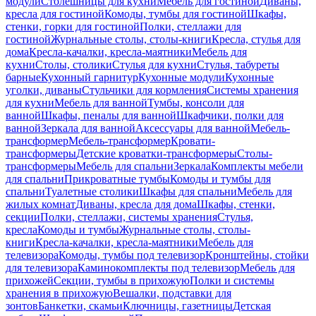
модули
Столешницы для кухни
Мебель для гостиной
Диваны,
кресла для гостиной
Комоды, тумбы для гостиной
Шкафы,
стенки, горки для гостиной
Полки, стеллажи для
гостиной
Журнальные столы, столы-книги
Кресла, стулья для
дома
Кресла-качалки, кресла-маятники
Мебель для
кухни
Столы, столики
Стулья для кухни
Стулья, табуреты
барные
Кухонный гарнитур
Кухонные модули
Кухонные
уголки, диваны
Стульчики для кормления
Системы хранения
для кухни
Мебель для ванной
Тумбы, консоли для
ванной
Шкафы, пеналы для ванной
Шкафчики, полки для
ванной
Зеркала для ванной
Аксессуары для ванной
Мебель-
трансформер
Мебель-трансформер
Кровати-
трансформеры
Детские кроватки-трансформеры
Столы-
трансформеры
Мебель для спальни
Зеркала
Комплекты мебели
для спальни
Прикроватные тумбы
Комоды и тумбы для
спальни
Туалетные столики
Шкафы для спальни
Мебель для
жилых комнат
Диваны, кресла для дома
Шкафы, стенки,
секции
Полки, стеллажи, системы хранения
Стулья,
кресла
Комоды и тумбы
Журнальные столы, столы-
книги
Кресла-качалки, кресла-маятники
Мебель для
телевизора
Комоды, тумбы под телевизор
Кронштейны, стойки
для телевизора
Каминокомплекты под телевизор
Мебель для
прихожей
Секции, тумбы в прихожую
Полки и системы
хранения в прихожую
Вешалки, подставки для
зонтов
Банкетки, скамьи
Ключницы, газетницы
Детская