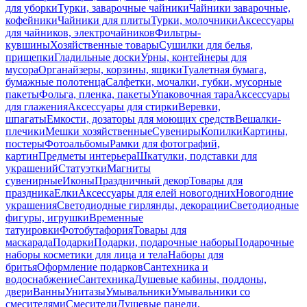
для уборки
Турки, заварочные чайники
Чайники заварочные,
кофейники
Чайники для плиты
Турки, молочники
Аксессуары
для чайников, электрочайников
Фильтры-
кувшины
Хозяйственные товары
Сушилки для белья,
прищепки
Гладильные доски
Урны, контейнеры для
мусора
Органайзеры, корзины, ящики
Туалетная бумага,
бумажные полотенца
Салфетки, мочалки, губки, мусорные
пакеты
Фольга, пленка, пакеты
Упаковочная тара
Аксессуары
для глажения
Аксессуары для стирки
Веревки,
шпагаты
Емкости, дозаторы для моющих средств
Вешалки-
плечики
Мешки хозяйственные
Сувениры
Копилки
Картины,
постеры
Фотоальбомы
Рамки для фотографий,
картин
Предметы интерьера
Шкатулки, подставки для
украшений
Статуэтки
Магниты
сувенирные
Иконы
Праздничный декор
Товары для
праздника
Елки
Аксессуары для елей новогодних
Новогодние
украшения
Светодиодные гирлянды, декорации
Светодиодные
фигуры, игрушки
Временные
татуировки
Фотобутафория
Товары для
маскарада
Подарки
Подарки, подарочные наборы
Подарочные
наборы косметики для лица и тела
Наборы для
бритья
Оформление подарков
Сантехника и
водоснабжение
Сантехника
Душевые кабины, поддоны,
двери
Ванны
Унитазы
Умывальники
Умывальники со
смесителями
Смесители
Душевые панели,