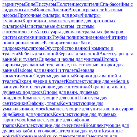
гарнитуры
Биде
Писсуары
Полотенцесушители
Спа-бассейны с
гидромассажем
Водоснабжение
Водонагреватели
Бытовые
насосы
Проточные фильтры для воды
Фильтры-
кувшины
Картриджи, комплектующие для проточных
фильтров
Магистральные фильтры, системы
сантехнические
Аксессуары для магистральных фильтров,
систем сантехнических
Трубы полипропиленовые
Фитинги
полипропиленовые
Расширительные баки,
гидроаккумуляторы
Обустройство ванной комнаты и
туалета
Мебель для ванной
Зеркала для ванной
Аксессуары для
ванной и туалета
Сиденья и чехлы для унитаза
Шторки,
карнизы для ванны
Стеклянные, пластиковые шторки для
ванны
Наборы для ванной и туалета
Зеркала
косметические
Сиденья для ванны
Коврики для ванной и
туалета
Экран-дверки в туалет
Комплектующие для мебели в
ванную
Комплектующие для сантехники
Экраны для ванн,
душевых поддонов
Опоры для ванн, душевых
поддонов
Комплектующие для ванн
Плинтусы для
сантехники
Сифоны, трапы
Комплектующие для
умывальников, моек
Комплектующие для унитазов, писсуаров,
биде
Бачки для унитазов
Комплектующие для душевых
гарнитуров
Комплектующие для сифонов,
трапов
Комплектующие для смесителей
Комплектующие для
душевых кабин, уголков
Сантехника для кухни
Кухонные
мойки
Кухонные мойки со смесителями
Смесители для