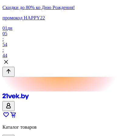
Скидки до 80% ко Дню Рождения!
промокод HAPPY22
01
дн
05
:
54
:
44
Каталог товаров