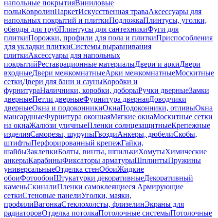
напольные покрытия
Виниловые
полы
Ковролин
Паркет
Искусственная трава
Аксессуары для
напольных покрытий и плитки
Подложка
Плинтусы, уголки,
обводы для труб
Плинтусы для сантехники
Фуги для
плитки
Порожки, профили для пола и плитки
Приспособления
для укладки плитки
Системы выравнивания
плитки
Аксессуары для напольных
покрытий
Реставрационные материалы
Двери и арки
Двери
входные
Двери межкомнатные
Арки межкомнатные
Москитные
сетки
Двери для бани и сауны
Коробки и
фурнитура
Наличники, коробки, доборы
Ручки дверные
Замки
дверные
Петли дверные
Фурнитура дверная
Доводчики
дверные
Окна и подоконники
Окна
Подоконники, отливы
Окна
мансардные
Фурнитура оконная
Мягкие окна
Москитные сетки
на окна
Жалюзи уличные
Пленки солнцезащитные
Крепежные
изделия
Саморезы, шурупы
Гвозди
Анкеры, дюбели
Скобы,
штифты
Перфорированный крепеж
Гайки,
шайбы
Заклепки
Болты, винты, шпильки
Хомуты
Химические
анкеры
Карабины
Фиксаторы арматуры
Шплинты
Пружины
универсальные
Отделка стен
Обои
Жидкие
обои
Фотообои
Штукатурки декоративные
Декоративный
камень
Скинали
Пленки самоклеящиеся
Армирующие
сетки
Стеновые панели
Уголки, маяки,
профили
Вагонка
Стеклохолсты, флизелин
Экраны для
радиаторов
Отделка потолка
Потолочные системы
Потолочные