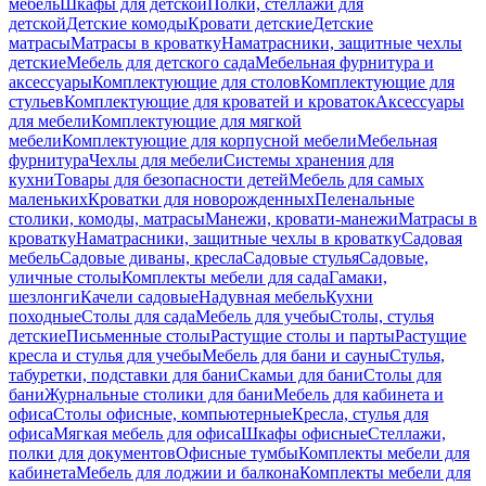
мебель
Шкафы для детской
Полки, стеллажи для
детской
Детские комоды
Кровати детские
Детские
матрасы
Матрасы в кроватку
Наматрасники, защитные чехлы
детские
Мебель для детского сада
Мебельная фурнитура и
аксессуары
Комплектующие для столов
Комплектующие для
стульев
Комплектующие для кроватей и кроваток
Аксессуары
для мебели
Комплектующие для мягкой
мебели
Комплектующие для корпусной мебели
Мебельная
фурнитура
Чехлы для мебели
Системы хранения для
кухни
Товары для безопасности детей
Мебель для самых
маленьких
Кроватки для новорожденных
Пеленальные
столики, комоды, матрасы
Манежи, кровати-манежи
Матрасы в
кроватку
Наматрасники, защитные чехлы в кроватку
Садовая
мебель
Садовые диваны, кресла
Садовые стулья
Садовые,
уличные столы
Комплекты мебели для сада
Гамаки,
шезлонги
Качели садовые
Надувная мебель
Кухни
походные
Столы для сада
Мебель для учебы
Столы, стулья
детские
Письменные столы
Растущие столы и парты
Растущие
кресла и стулья для учебы
Мебель для бани и сауны
Стулья,
табуретки, подставки для бани
Скамьи для бани
Столы для
бани
Журнальные столики для бани
Мебель для кабинета и
офиса
Столы офисные, компьютерные
Кресла, стулья для
офиса
Мягкая мебель для офиса
Шкафы офисные
Стеллажи,
полки для документов
Офисные тумбы
Комплекты мебели для
кабинета
Мебель для лоджии и балкона
Комплекты мебели для