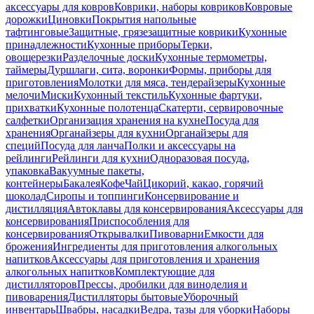
аксессуары для ковров
Коврики, наборы ковриков
Ковровые
дорожки
Циновки
Покрытия напольные
тафтинговые
Защитные, грязезащитные коврики
Кухонные
принадлежности
Кухонные приборы
Терки,
овощерезки
Разделочные доски
Кухонные термометры,
таймеры
Дуршлаги, сита, воронки
Формы, приборы для
приготовления
Молотки для мяса, тендерайзеры
Кухонные
мелочи
Миски
Кухонный текстиль
Кухонные фартуки,
прихватки
Кухонные полотенца
Скатерти, сервировочные
салфетки
Организация хранения на кухне
Посуда для
хранения
Органайзеры для кухни
Органайзеры для
специй
Посуда для ланча
Полки и аксессуары на
рейлинги
Рейлинги для кухни
Одноразовая посуда,
упаковка
Вакуумные пакеты,
контейнеры
Бакалея
Кофе
Чай
Цикорий, какао, горячий
шоколад
Сиропы и топпинги
Консервирование и
дистилляция
Автоклавы для консервирования
Аксессуары для
консервирования
Приспособления для
консервирования
Открывалки
Пивоварни
Емкости для
брожения
Ингредиенты для приготовления алкогольных
напитков
Аксессуары для приготовления и хранения
алкогольных напитков
Комплектующие для
дистилляторов
Прессы, дробилки для виноделия и
пивоварения
Дистилляторы бытовые
Уборочный
инвентарь
Швабры, насадки
Ведра, тазы для уборки
Наборы