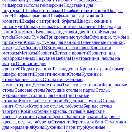
геймерские
Столы геймерские
Подставки для
ноутбуков
Шкафы и стеллажи
Шкафы
Стенки, горки
Шкафы-
купе
Шкафы-гармошки
Шкафы-пеналы для жилой
комнаты
Шкафы с витриной, буфеты
Шкафы, секции в
прихожую
Полки, стеллажи, системы хранения
Шкафы для
ванной комнаты
Вешалки, подставки для зонтов
Комоды,
тумбы
Комоды
Тумбы
Прикроватные тумбы
Обувницы, тумбы в
прихожую
Комоды, тумбы для ванной
Пеленальные столики,
комоды
Тумбы под ТВ
Комоды пластиковые
Кровати и
матрасы
Матрасы
Кровати
Детские кровати
Кроватки для
новорожденных
Надувная мебель
Наматрасники, чехлы на
матрас
Основания для
кроватей
Подматрасники
Раскладушки
Кровати-трансформеры,
шкафы-кровати
Кровати-домики
Столы
Кухонные
столы
Барные столы
Столы письменные,
компьютерные
Детские столы
Туалетные столики
Журнальные
столы
Садовые столы
Растущие столы и парты
Столы,
журнальные столики для бани
Приставные
столики
Консольные столики
Обеденные группы
Столы-
книги
Стулья
Кухонные стулья, табуреты
Барные стулья,
табуреты
Компьютерные кресла, стулья
Геймерские
кресла
Детские стулья, табуреты
Банкетки, скамьи
Садовые
кресла, стулья, табуреты
Стулья, табуреты для бани
Стульчики
для кормления
Кухня
Кухонный гарнитур
Кухонные