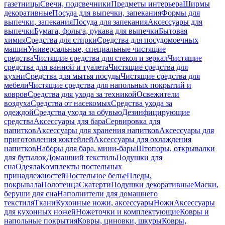
газетницы
Свечи, подсвечники
Предметы интерьера
Ширмы
декоративные
Посуда для выпечки, запекания
Формы для
выпечки, запекания
Посуда для запекания
Аксессуары для
выпечки
Бумага, фольга, рукава для выпечки
Бытовая
химия
Средства для стирки
Средства для посудомоечных
машин
Универсальные, специальные чистящие
средства
Чистящие средства для стекол и зеркал
Чистящие
средства для ванной и туалета
Чистящие средства для
кухни
Средства для мытья посуды
Чистящие средства для
мебели
Чистящие средства для напольных покрытий и
ковров
Средства для ухода за техникой
Освежители
воздуха
Средства от насекомых
Средства ухода за
одеждой
Средства ухода за обувью
Дезинфицирующие
средства
Аксессуары для бара
Сервировка для
напитков
Аксессуары для хранения напитков
Аксессуары для
приготовления коктейлей
Аксессуары для охлаждения
напитков
Наборы для бара, мини-бары
Штопоры, открывалки
для бутылок
Домашний текстиль
Подушки для
сна
Одеяла
Комплекты постельных
принадлежностей
Постельное белье
Пледы,
покрывала
Полотенца
Скатерти
Подушки декоративные
Маски,
беруши для сна
Наполнители для домашнего
текстиля
Ткани
Кухонные ножи, аксессуары
Ножи
Аксессуары
для кухонных ножей
Ножеточки и комплектующие
Ковры и
напольные покрытия
Ковры, циновки, шкуры
Ковры,