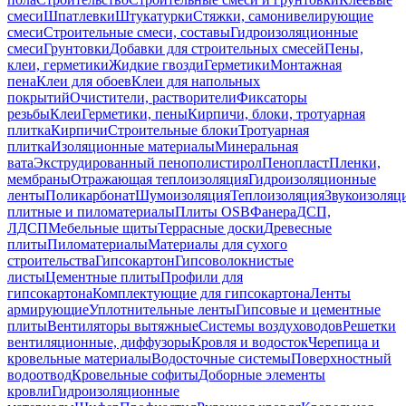
смеси
Шпатлевки
Штукатурки
Стяжки, самонивелирующие
смеси
Строительные смеси, составы
Гидроизоляционные
смеси
Грунтовки
Добавки для строительных смесей
Пены,
клеи, герметики
Жидкие гвозди
Герметики
Монтажная
пена
Клеи для обоев
Клеи для напольных
покрытий
Очистители, растворители
Фиксаторы
резьбы
Клеи
Герметики, пены
Кирпичи, блоки, тротуарная
плитка
Кирпичи
Строительные блоки
Тротуарная
плитка
Изоляционные материалы
Минеральная
вата
Экструдированный пенополистирол
Пенопласт
Пленки,
мембраны
Отражающая теплоизоляция
Гидроизоляционные
ленты
Поликарбонат
Шумоизоляция
Теплоизоляция
Звукоизоляц
плитные и пиломатериалы
Плиты OSB
Фанера
ДСП,
ЛДСП
Мебельные щиты
Террасные доски
Древесные
плиты
Пиломатериалы
Материалы для сухого
строительства
Гипсокартон
Гипсоволокнистые
листы
Цементные плиты
Профили для
гипсокартона
Комплектующие для гипсокартона
Ленты
армирующие
Уплотнительные ленты
Гипсовые и цементные
плиты
Вентиляторы вытяжные
Системы воздуховодов
Решетки
вентиляционные, диффузоры
Кровля и водосток
Черепица и
кровельные материалы
Водосточные системы
Поверхностный
водоотвод
Кровельные софиты
Доборные элементы
кровли
Гидроизоляционные