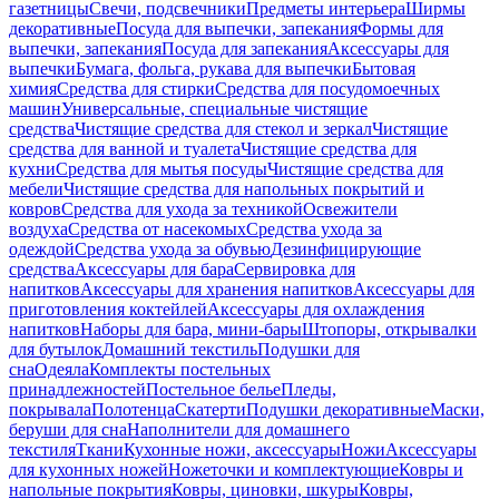
газетницы
Свечи, подсвечники
Предметы интерьера
Ширмы
декоративные
Посуда для выпечки, запекания
Формы для
выпечки, запекания
Посуда для запекания
Аксессуары для
выпечки
Бумага, фольга, рукава для выпечки
Бытовая
химия
Средства для стирки
Средства для посудомоечных
машин
Универсальные, специальные чистящие
средства
Чистящие средства для стекол и зеркал
Чистящие
средства для ванной и туалета
Чистящие средства для
кухни
Средства для мытья посуды
Чистящие средства для
мебели
Чистящие средства для напольных покрытий и
ковров
Средства для ухода за техникой
Освежители
воздуха
Средства от насекомых
Средства ухода за
одеждой
Средства ухода за обувью
Дезинфицирующие
средства
Аксессуары для бара
Сервировка для
напитков
Аксессуары для хранения напитков
Аксессуары для
приготовления коктейлей
Аксессуары для охлаждения
напитков
Наборы для бара, мини-бары
Штопоры, открывалки
для бутылок
Домашний текстиль
Подушки для
сна
Одеяла
Комплекты постельных
принадлежностей
Постельное белье
Пледы,
покрывала
Полотенца
Скатерти
Подушки декоративные
Маски,
беруши для сна
Наполнители для домашнего
текстиля
Ткани
Кухонные ножи, аксессуары
Ножи
Аксессуары
для кухонных ножей
Ножеточки и комплектующие
Ковры и
напольные покрытия
Ковры, циновки, шкуры
Ковры,