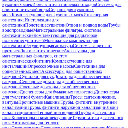
кухонных моек
Измельчители пищевых отходов
Системы для
очистки питьевой воды
Сифоны для кухонных
моек
Комплектующие для кухонных моек
Инженерная
сантехника
Инсталляции для
сантехники
Полотенцесушители
Отвод и подвод воды
Трубы
водопроводные
Магистральные фильтры, системы
сантехнические
Комплектующие для радиаторов,
полотенцесушителей
Монтажные комплекты для
сантехники
Регулирующая арматура
Системы защиты от
протечек
Люки сантехнические
Аксессуары для
магистральных фильтров, систем
сантехнических
Фитинги
Комплектующие для
инсталляций
Опрессовочные насосы
Сантехника для
общественных мест
Аксессуары для общественных
санузлов
Сушилки для рук
Дозаторы для общественных
санузлов
Сенсорные дозаторы для общественных
санузлов
Локтевые дозаторы для общественных
санузлов
Диспенсеры для бумажных полотенец
Диспенсеры
для туалетной бумаги
Канализация
Тросы сантехнические,
вантузы
Прочистные машины
Трубы, фитинги внутренней
канализации
Трубы, фитинги наружной канализации
Люки
канализационные
Теплый пол водяной
Трубы для теплого
пола
Коллекторы и комплектующие
Термостатика для теплого
пола
Автоматика для теплого
пола
Строительство
Строительные смеси и грунтовки
Клеевые