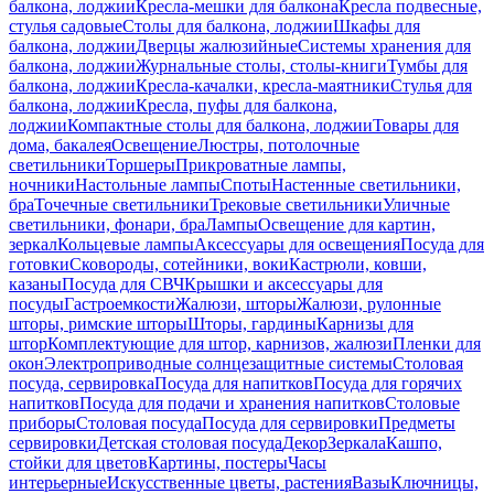
балкона, лоджии
Кресла-мешки для балкона
Кресла подвесные,
стулья садовые
Столы для балкона, лоджии
Шкафы для
балкона, лоджии
Дверцы жалюзийные
Системы хранения для
балкона, лоджии
Журнальные столы, столы-книги
Тумбы для
балкона, лоджии
Кресла-качалки, кресла-маятники
Стулья для
балкона, лоджии
Кресла, пуфы для балкона,
лоджии
Компактные столы для балкона, лоджии
Товары для
дома, бакалея
Освещение
Люстры, потолочные
светильники
Торшеры
Прикроватные лампы,
ночники
Настольные лампы
Споты
Настенные светильники,
бра
Точечные светильники
Трековые светильники
Уличные
светильники, фонари, бра
Лампы
Освещение для картин,
зеркал
Кольцевые лампы
Аксессуары для освещения
Посуда для
готовки
Сковороды, сотейники, воки
Кастрюли, ковши,
казаны
Посуда для СВЧ
Крышки и аксессуары для
посуды
Гастроемкости
Жалюзи, шторы
Жалюзи, рулонные
шторы, римские шторы
Шторы, гардины
Карнизы для
штор
Комплектующие для штор, карнизов, жалюзи
Пленки для
окон
Электроприводные солнцезащитные системы
Столовая
посуда, сервировка
Посуда для напитков
Посуда для горячих
напитков
Посуда для подачи и хранения напитков
Столовые
приборы
Столовая посуда
Посуда для сервировки
Предметы
сервировки
Детская столовая посуда
Декор
Зеркала
Кашпо,
стойки для цветов
Картины, постеры
Часы
интерьерные
Искусственные цветы, растения
Вазы
Ключницы,