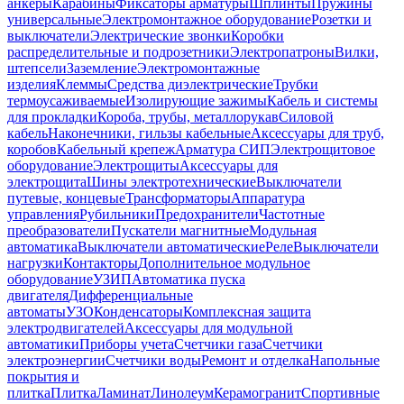
анкеры
Карабины
Фиксаторы арматуры
Шплинты
Пружины
универсальные
Электромонтажное оборудование
Розетки и
выключатели
Электрические звонки
Коробки
распределительные и подрозетники
Электропатроны
Вилки,
штепсели
Заземление
Электромонтажные
изделия
Клеммы
Средства диэлектрические
Трубки
термоусаживаемые
Изолирующие зажимы
Кабель и системы
для прокладки
Короба, трубы, металлорукав
Силовой
кабель
Наконечники, гильзы кабельные
Аксессуары для труб,
коробов
Кабельный крепеж
Арматура СИП
Электрощитовое
оборудование
Электрощиты
Аксессуары для
электрощита
Шины электротехнические
Выключатели
путевые, концевые
Трансформаторы
Аппаратура
управления
Рубильники
Предохранители
Частотные
преобразователи
Пускатели магнитные
Модульная
автоматика
Выключатели автоматические
Реле
Выключатели
нагрузки
Контакторы
Дополнительное модульное
оборудование
УЗИП
Автоматика пуска
двигателя
Дифференциальные
автоматы
УЗО
Конденсаторы
Комплексная защита
электродвигателей
Аксессуары для модульной
автоматики
Приборы учета
Счетчики газа
Счетчики
электроэнергии
Счетчики воды
Ремонт и отделка
Напольные
покрытия и
плитка
Плитка
Ламинат
Линолеум
Керамогранит
Спортивные