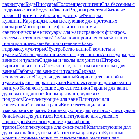
гарнитуры
Биде
Писсуары
Полотенцесушители
Спа-бассейны с
гидромассажем
Водоснабжение
Водонагреватели
Бытовые
насосы
Проточные фильтры для воды
Фильтры-
кувшины
Картриджи, комплектующие для проточных
фильтров
Магистральные фильтры, системы
сантехнические
Аксессуары для магистральных фильтров,
систем сантехнических
Трубы полипропиленовые
Фитинги
полипропиленовые
Расширительные баки,
гидроаккумуляторы
Обустройство ванной комнаты и
туалета
Мебель для ванной
Зеркала для ванной
Аксессуары для
ванной и туалета
Сиденья и чехлы для унитаза
Шторки,
карнизы для ванны
Стеклянные, пластиковые шторки для
ванны
Наборы для ванной и туалета
Зеркала
косметические
Сиденья для ванны
Коврики для ванной и
туалета
Экран-дверки в туалет
Комплектующие для мебели в
ванную
Комплектующие для сантехники
Экраны для ванн,
душевых поддонов
Опоры для ванн, душевых
поддонов
Комплектующие для ванн
Плинтусы для
сантехники
Сифоны, трапы
Комплектующие для
умывальников, моек
Комплектующие для унитазов, писсуаров,
биде
Бачки для унитазов
Комплектующие для душевых
гарнитуров
Комплектующие для сифонов,
трапов
Комплектующие для смесителей
Комплектующие для
душевых кабин, уголков
Сантехника для кухни
Кухонные
мойки
Кухонные мойки со смесителями
Смесители для