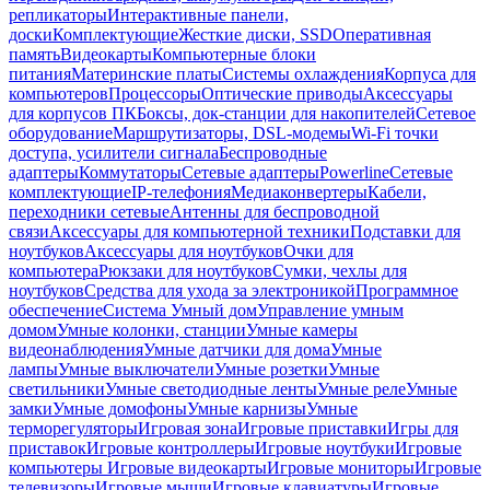
репликаторы
Интерактивные панели,
доски
Комплектующие
Жесткие диски, SSD
Оперативная
память
Видеокарты
Компьютерные блоки
питания
Материнские платы
Системы охлаждения
Корпуса для
компьютеров
Процессоры
Оптические приводы
Аксессуары
для корпусов ПК
Боксы, док-станции для накопителей
Сетевое
оборудование
Маршрутизаторы, DSL-модемы
Wi-Fi точки
доступа, усилители сигнала
Беспроводные
адаптеры
Коммутаторы
Сетевые адаптеры
Powerline
Сетевые
комплектующие
IP-телефония
Медиаконвертеры
Кабели,
переходники сетевые
Антенны для беспроводной
связи
Аксессуары для компьютерной техники
Подставки для
ноутбуков
Аксессуары для ноутбуков
Очки для
компьютера
Рюкзаки для ноутбуков
Сумки, чехлы для
ноутбуков
Средства для ухода за электроникой
Программное
обеспечение
Система Умный дом
Управление умным
домом
Умные колонки, станции
Умные камеры
видеонаблюдения
Умные датчики для дома
Умные
лампы
Умные выключатели
Умные розетки
Умные
светильники
Умные светодиодные ленты
Умные реле
Умные
замки
Умные домофоны
Умные карнизы
Умные
терморегуляторы
Игровая зона
Игровые приставки
Игры для
приставок
Игровые контроллеры
Игровые ноутбуки
Игровые
компьютеры
Игровые видеокарты
Игровые мониторы
Игровые
телевизоры
Игровые мыши
Игровые клавиатуры
Игровые