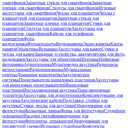
смартфонов
Защитные стекла для смартфонов
Защитные
пленки для смартфонов
Стилусы для смартфонов
Игровые
аксессуары для смартфонов
Чехлы для планшетов
Чехлы с
клавиатурой для планшетов
Защитные стекла для
планшетов
Защитные пленки для планшетов
Сумки для
планшетов
Стилусы для планшетов
Аксессуары для
планшетов, смартфонов
Кабели для телефонов,
планшетов
Фото,
видеосъемка
Фотоаппараты
Видеокамеры
Экшн-камеры
Карты
памяти
Объективы
Вспышки
Аксессуары для камер
Сумки и
чехлы для камер
Зарядные устройства, аккумуляторы для фото,
видеокамер
Аксессуары для объективов
Штативы
Цифровые
фоторамки
Аудиотехника
Мультимедиа акустика
Радиочасы,
метеостанции
Радиоприемники
Музыкальные
центры
Домашние кинотеатры
Акустические
системы
Проигрыватели виниловых пластинок
Аксессуары
для виниловых проигрывателей
Виниловые
пластинки
Инсталляционная акустика
Трансляционные
усилители
Аксессуары для аудиотехники
Комплектующие для
акустики
Акустические кабели
Подставки, стойки для
акустики
Сумки, чехлы для акустики
Оборудование для
фотостудии
Кольцевые лампы
Фоны для фотостудии
Студийное
освещение
Насадки светоформирующие для
фотостудии
Фотозонты, отражатели
Оборудование для
предметной съемки
Вспышки студийные
Комплекты