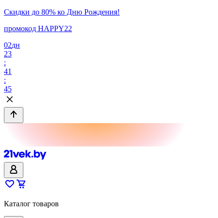
Скидки до 80% ко Дню Рождения!
промокод HAPPY22
02
дн
23
:
41
:
45
Каталог товаров