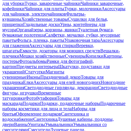
для уборки
Турки, заварочные чайники
Чайники заварочные,
кофейники
Чайники для плиты
Турки, молочники
Аксессуары
для чайников, электрочайников
Фильтры-
кувшины
Хозяйственные товары
Сушилки для белья,
прищепки
Гладильные доски
Урны, контейнеры для
мусора
Органайзеры, корзины, ящики
Туалетная бумага,
бумажные полотенца
Салфетки, мочалки, губки, мусорные
пакеты
Фольга, пленка, пакеты
Упаковочная тара
Аксессуары
для глажения
Аксессуары для стирки
Веревки,
шпагаты
Емкости, дозаторы для моющих средств
Вешалки-
плечики
Мешки хозяйственные
Сувениры
Копилки
Картины,
постеры
Фотоальбомы
Рамки для фотографий,
картин
Предметы интерьера
Шкатулки, подставки для
украшений
Статуэтки
Магниты
сувенирные
Иконы
Праздничный декор
Товары для
праздника
Елки
Аксессуары для елей новогодних
Новогодние
украшения
Светодиодные гирлянды, декорации
Светодиодные
фигуры, игрушки
Временные
татуировки
Фотобутафория
Товары для
маскарада
Подарки
Подарки, подарочные наборы
Подарочные
наборы косметики для лица и тела
Наборы для
бритья
Оформление подарков
Сантехника и
водоснабжение
Сантехника
Душевые кабины, поддоны,
двери
Ванны
Унитазы
Умывальники
Умывальники со
смесителями
Смесители
Душевые панели,