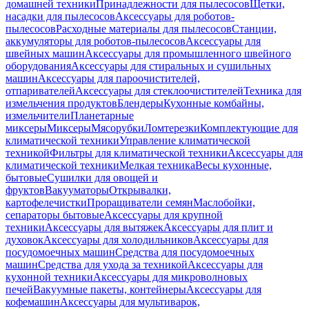
домашней техники
Принадлежности для пылесосов
Щетки,
насадки для пылесосов
Аксессуары для роботов-
пылесосов
Расходные материалы для пылесосов
Станции,
аккумуляторы для роботов-пылесосов
Аксессуары для
швейных машин
Аксессуары для промышленного швейного
оборудования
Аксессуары для стиральных и сушильных
машин
Аксессуары для пароочистителей,
отпаривателей
Аксессуары для стеклоочистителей
Техника для
измельчения продуктов
Блендеры
Кухонные комбайны,
измельчители
Планетарные
миксеры
Миксеры
Мясорубки
Ломтерезки
Комплектующие для
климатической техники
Управление климатической
техникой
Фильтры для климатической техники
Аксессуары для
климатической техники
Мелкая техника
Весы кухонные,
бытовые
Сушилки для овощей и
фруктов
Вакууматоры
Открывалки,
картофелечистки
Проращиватели семян
Маслобойки,
сепараторы бытовые
Аксессуары для крупной
техники
Аксессуары для вытяжек
Аксессуары для плит и
духовок
Аксессуары для холодильников
Аксессуары для
посудомоечных машин
Средства для посудомоечных
машин
Средства для ухода за техникой
Аксессуары для
кухонной техники
Аксессуары для микроволновых
печей
Вакуумные пакеты, контейнеры
Аксессуары для
кофемашин
Аксессуары для мультиварок,