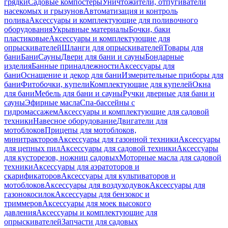
грядки
Садовые компостеры
Уничтожители, отпугиватели
насекомых и грызунов
Автоматизация и контроль
полива
Аксессуары и комплектующие для поливочного
оборудования
Укрывные материалы
Бочки, баки
пластиковые
Аксессуары и комплектующие для
опрыскивателей
Шланги для опрыскивателей
Товары для
бани
Бани
Сауны
Двери для бани и сауны
Бондарные
изделия
Банные принадлежности
Аксессуары для
бани
Оснащение и декор для бани
Измерительные приборы для
бани
Фитобочки, купели
Комплектующие для купелей
Окна
для бани
Мебель для бани и сауны
Ручки дверные для бани и
сауны
Эфирные масла
Спа-бассейны с
гидромассажем
Аксессуары и комплектующие для садовой
техники
Навесное оборудование
Двигатели для
мотоблоков
Прицепы для мотоблоков,
минитракторов
Аксессуары для газонной техники
Аксессуары
для цепных пил
Аксессуары для садовой техники
Аксессуары
для кусторезов, ножниц садовых
Моторные масла для садовой
техники
Аксессуары для аэратоторов и
скарификаторов
Аксессуары для культиваторов и
мотоблоков
Аксессуары для воздуходувок
Аксессуары для
газонокосилок
Аксессуары для бензокос и
триммеров
Аксессуары для моек высокого
давления
Аксессуары и комплектующие для
опрыскивателей
Запчасти для садовых