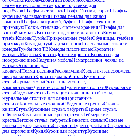
геймерские
Столы геймерские
Подставки для
ноутбуков
Шкафы и стеллажи
Шкафы
Стенки, горки
Шкафы-
купе
Шкафы-гармошки
Шкафы-пеналы для жилой
комнаты
Шкафы с витриной, буфеты
Шкафы, секции в
прихожую
Полки, стеллажи, системы хранения
Шкафы для
ванной комнаты
Вешалки, подставки для зонтов
Комоды,
тумбы
Комоды
Тумбы
Прикроватные тумбы
Обувницы, тумбы в
прихожую
Комоды, тумбы для ванной
Пеленальные столики,
комоды
Тумбы под ТВ
Комоды пластиковые
Кровати и
матрасы
Матрасы
Кровати
Детские кровати
Кроватки для
новорожденных
Надувная мебель
Наматрасники, чехлы на
матрас
Основания для
кроватей
Подматрасники
Раскладушки
Кровати-трансформеры,
шкафы-кровати
Кровати-домики
Столы
Кухонные
столы
Барные столы
Столы письменные,
компьютерные
Детские столы
Туалетные столики
Журнальные
столы
Садовые столы
Растущие столы и парты
Столы,
журнальные столики для бани
Приставные
столики
Консольные столики
Обеденные группы
Столы-
книги
Стулья
Кухонные стулья, табуреты
Барные стулья,
табуреты
Компьютерные кресла, стулья
Геймерские
кресла
Детские стулья, табуреты
Банкетки, скамьи
Садовые
кресла, стулья, табуреты
Стулья, табуреты для бани
Стульчики
для кормления
Кухня
Кухонный гарнитур
Кухонные