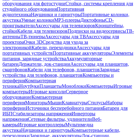
оборудования для фотостудии
Стойки, системы крепления для
студийного оборудования
Портативная
аудиотехника
Наушники и гарнитуры
Портативные колонки,
акустика
Умные колонки
MP3-плееры
Диктофоны
CD-
проигрыватели
Аксессуары для телевизоров
Кронштейны,
стойки
Кабели для телевизоров
Подписки на видеосервисы
ТВ-
антенны
ТВ-тюнеры
Аксессуары для ТВ
Аксессуары для
проектора
Очки 3D
Средства для ухода за
электроникой
Кабели, переходники
Аксессуары для
портативных устройств
Портативные аккумуляторы
Элементы
питания, зарядные устройства
Аккумуляторные
батареи
Держатели, док-станции
Аксессуары для планшетов,
смартфонов
Кабели для телефонов, планшетов
Зарядные
устройства для телефонов, планшетов
Компьютеры и
периферия
Компьютерная
техника
Ноутбуки
Планшеты
Моноблоки
Компьютеры
Игровые
компьютеры
Игровые консоли
Серверное
оборудование
Компьютерная
периферия
Мониторы
Мыши
Клавиатуры
Стилусы
Наборы
периферии
Источники бесперебойного питания
Батареи для
ИБП
Стабилизаторы напряжения
Инверторы
напряжения
Сетевые фильтры, удлинители
Веб-
камеры
Игровые контроллеры
Мультимедиа
акустика
Наушники и гарнитуры
Компьютерные кабели,
переходники
Зарядные, аккумуляторы
Док-станции,