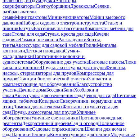
пылесосы, воздуходувки
Аэраторы,
скарификаторы
Снегоуборщики
Дровоколы
Сеялки,
разбрасыватели
семян
Минитракторы
Миникультиваторы
Мойки высокого
давления
Наборы садового электроинструмента
Отдых и
пикник
Батуты
Бассейны
Спа-бассейны
Комплекты мебели для
сада
Столы для сада
Стулья, кресла для сада
Качели
садовые
Гамаки, шезлонги
Раскладушки
Зонты,
тенты
Аксессуары для садовой мебели
Грили
Мангалы,
коптильни
Детская площадка
Сумки-
холодильники
Портативные колонки и
аудиосистемы
Оборудование для участка
Бытовые насосы
Люки
канализационные
Пруды, аксессуары для прудов
Фильтры,
насосы, стерилизаторы для прудов
Компрессоры для
прудов
Станции биологической очистки
Запчасти и
комплектующие для оборудования
Благоустройство
участка
Дачные дома
Беседки
Бани
Хозблоки и
сараи
Аксессуары для озеленения сада
Декор для сада
Почтовые
ящики, таблички
Козырьки
Скворечники, кормушки для
птиц
Домики для насекомых
Фонтаны, скульптуры для
сада
Пруды, аксессуары для прудов
Уличные
обогреватели
Уличные светильники
Противогололедные
реагенты
Декоративный щебень
Сад и огород
Поливочное
оборудование
Садовые опрыскиватели
Шланги для дома и
сада
Парники
Теплицы
Комплектующие для теплиц
Модульные