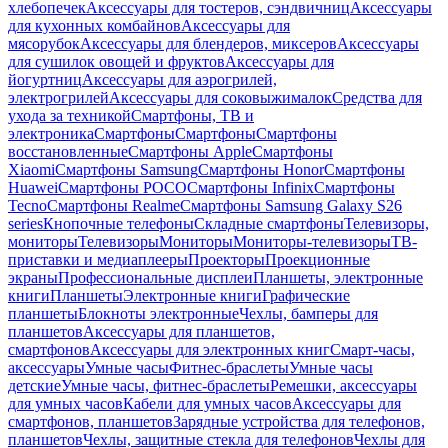
хлебопечек
Аксессуары для тостеров, сэндвичниц
Аксессуары
для кухонных комбайнов
Аксессуары для
мясорубок
Аксессуары для блендеров, миксеров
Аксессуары
для сушилок овощей и фруктов
Аксессуары для
йогуртниц
Аксессуары для аэрогрилей,
электрогрилей
Аксессуары для соковыжималок
Средства для
ухода за техникой
Смартфоны, ТВ и
электроника
Смартфоны
Смартфоны
Смартфоны
восстановленные
Смартфоны Apple
Смартфоны
Xiaomi
Смартфоны Samsung
Смартфоны Honor
Смартфоны
Huawei
Смартфоны POCO
Смартфоны Infinix
Смартфоны
Tecno
Смартфоны Realme
Смартфоны Samsung Galaxy S26
series
Кнопочные телефоны
Складные смартфоны
Телевизоры,
мониторы
Телевизоры
Мониторы
Мониторы-телевизоры
ТВ-
приставки и медиаплееры
Проекторы
Проекционные
экраны
Профессиональные дисплеи
Планшеты, электронные
книги
Планшеты
Электронные книги
Графические
планшеты
Блокноты электронные
Чехлы, бамперы для
планшетов
Аксессуары для планшетов,
смартфонов
Аксессуары для электронных книг
Смарт-часы,
аксессуары
Умные часы
Фитнес-браслеты
Умные часы
детские
Умные часы, фитнес-браслеты
Ремешки, аксессуары
для умных часов
Кабели для умных часов
Аксессуары для
смартфонов, планшетов
Зарядные устройства для телефонов,
планшетов
Чехлы, защитные стекла для телефонов
Чехлы для