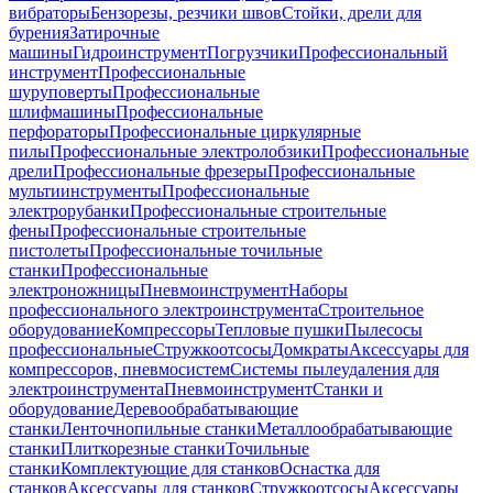
вибраторы
Бензорезы, резчики швов
Стойки, дрели для
бурения
Затирочные
машины
Гидроинструмент
Погрузчики
Профессиональный
инструмент
Профессиональные
шуруповерты
Профессиональные
шлифмашины
Профессиональные
перфораторы
Профессиональные циркулярные
пилы
Профессиональные электролобзики
Профессиональные
дрели
Профессиональные фрезеры
Профессиональные
мультиинструменты
Профессиональные
электрорубанки
Профессиональные строительные
фены
Профессиональные строительные
пистолеты
Профессиональные точильные
станки
Профессиональные
электроножницы
Пневмоинструмент
Наборы
профессионального электроинструмента
Строительное
оборудование
Компрессоры
Тепловые пушки
Пылесосы
профессиональные
Стружкоотсосы
Домкраты
Аксессуары для
компрессоров, пневмосистем
Системы пылеудаления для
электроинструмента
Пневмоинструмент
Станки и
оборудование
Деревообрабатывающие
станки
Ленточнопильные станки
Металлообрабатывающие
станки
Плиткорезные станки
Точильные
станки
Комплектующие для станков
Оснастка для
станков
Аксессуары для станков
Стружкоотсосы
Аксессуары