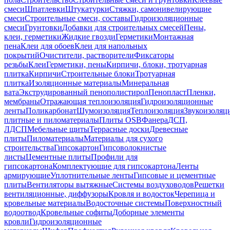
смеси
Шпатлевки
Штукатурки
Стяжки, самонивелирующие
смеси
Строительные смеси, составы
Гидроизоляционные
смеси
Грунтовки
Добавки для строительных смесей
Пены,
клеи, герметики
Жидкие гвозди
Герметики
Монтажная
пена
Клеи для обоев
Клеи для напольных
покрытий
Очистители, растворители
Фиксаторы
резьбы
Клеи
Герметики, пены
Кирпичи, блоки, тротуарная
плитка
Кирпичи
Строительные блоки
Тротуарная
плитка
Изоляционные материалы
Минеральная
вата
Экструдированный пенополистирол
Пенопласт
Пленки,
мембраны
Отражающая теплоизоляция
Гидроизоляционные
ленты
Поликарбонат
Шумоизоляция
Теплоизоляция
Звукоизоляц
плитные и пиломатериалы
Плиты OSB
Фанера
ДСП,
ЛДСП
Мебельные щиты
Террасные доски
Древесные
плиты
Пиломатериалы
Материалы для сухого
строительства
Гипсокартон
Гипсоволокнистые
листы
Цементные плиты
Профили для
гипсокартона
Комплектующие для гипсокартона
Ленты
армирующие
Уплотнительные ленты
Гипсовые и цементные
плиты
Вентиляторы вытяжные
Системы воздуховодов
Решетки
вентиляционные, диффузоры
Кровля и водосток
Черепица и
кровельные материалы
Водосточные системы
Поверхностный
водоотвод
Кровельные софиты
Доборные элементы
кровли
Гидроизоляционные