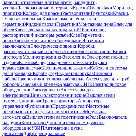
панели
Потолочные плиты
Багеты, молдинги,
уголки
Лакокрасочные материалы
Краски
Эмали
Лаки
Морилки,
пропитки
Колеры для краски
Растворители
Грунтовки
Краски,
эмали аэрозольные
Краски, эмали
Пены, клеи,
герметики
Жидкие гвозди
Герметики
Монтажная пена
Клеи для
обоев
Клеи для напольных покрытий
Очистители,
растворители
Фиксаторы резьбы
Клеи
Герметики,
пены
Электромонтажное оборудование
Розетки и
выключатели
Электрические звонки
Коробки
распределительные и подрозетники
Электропатроны
Вилки,
штепсели
Молниеприемники
Заземление
Электромонтажные
изделия
Клеммы
Средства диэлектрические
Трубки
термоусаживаемые
Изолирующие зажимы
Кабель и системы
для прокладки
Короба, трубы, металлорукав
Силовой
кабель
Наконечники, гильзы кабельные
Аксессуары для труб,
коробов
Кабельный крепеж
Арматура СИП
Электрощитовое
оборудование
Электрощиты
Аксессуары для
электрощита
Шины электротехнические
Выключатели
путевые, концевые
Трансформаторы
Аппаратура
управления
Рубильники
Предохранители
Частотные
преобразователи
Пускатели магнитные
Модульная
автоматика
Выключатели автоматические
Реле
Выключатели
нагрузки
Контакторы
Дополнительное модульное
оборудование
УЗИП
Автоматика пуска
двигателя
Дифференциальные