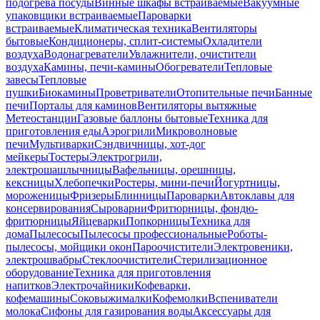
подогрева посуды
Винные шкафы встраиваемые
Вакуумные
упаковщики встраиваемые
Пароварки
встраиваемые
Климатическая техника
Вентиляторы
бытовые
Кондиционеры, сплит-системы
Охладители
воздуха
Водонагреватели
Увлажнители, очистители
воздуха
Камины, печи-камины
Обогреватели
Тепловые
завесы
Тепловые
пушки
Биокамины
Проветриватели
Отопительные печи
Банные
печи
Порталы для каминов
Вентиляторы вытяжные
Метеостанции
Газовые баллоны бытовые
Техника для
приготовления еды
Аэрогрили
Микроволновые
печи
Мультиварки
Сэндвичницы, хот-дог
мейкеры
Тостеры
Электрогрили,
электрошашлычницы
Вафельницы, орешницы,
кексницы
Хлебопечки
Ростеры, мини-печи
Йогуртницы,
мороженицы
Фризеры
Блинницы
Пароварки
Автоклавы для
консервирования
Сыроварни
Фритюрницы, фондю-
фритюрницы
Яйцеварки
Попкорницы
Техника для
дома
Пылесосы
Пылесосы профессиональные
Роботы-
пылесосы, мойщики окон
Пароочистители
Электровеники,
электрошвабры
Стеклоочистители
Стерилизационное
оборудование
Техника для приготовления
напитков
Электрочайники
Кофеварки,
кофемашины
Соковыжималки
Кофемолки
Вспениватели
молока
Сифоны для газирования воды
Аксессуары для