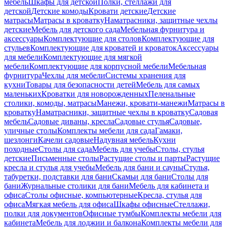
мебель
Шкафы для детской
Полки, стеллажи для
детской
Детские комоды
Кровати детские
Детские
матрасы
Матрасы в кроватку
Наматрасники, защитные чехлы
детские
Мебель для детского сада
Мебельная фурнитура и
аксессуары
Комплектующие для столов
Комплектующие для
стульев
Комплектующие для кроватей и кроваток
Аксессуары
для мебели
Комплектующие для мягкой
мебели
Комплектующие для корпусной мебели
Мебельная
фурнитура
Чехлы для мебели
Системы хранения для
кухни
Товары для безопасности детей
Мебель для самых
маленьких
Кроватки для новорожденных
Пеленальные
столики, комоды, матрасы
Манежи, кровати-манежи
Матрасы в
кроватку
Наматрасники, защитные чехлы в кроватку
Садовая
мебель
Садовые диваны, кресла
Садовые стулья
Садовые,
уличные столы
Комплекты мебели для сада
Гамаки,
шезлонги
Качели садовые
Надувная мебель
Кухни
походные
Столы для сада
Мебель для учебы
Столы, стулья
детские
Письменные столы
Растущие столы и парты
Растущие
кресла и стулья для учебы
Мебель для бани и сауны
Стулья,
табуретки, подставки для бани
Скамьи для бани
Столы для
бани
Журнальные столики для бани
Мебель для кабинета и
офиса
Столы офисные, компьютерные
Кресла, стулья для
офиса
Мягкая мебель для офиса
Шкафы офисные
Стеллажи,
полки для документов
Офисные тумбы
Комплекты мебели для
кабинета
Мебель для лоджии и балкона
Комплекты мебели для