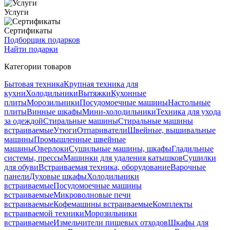
Услуги
Сертификаты
Подборщик подарков
Найти подарки
Категории товаров
Бытовая техника
Крупная техника для
кухни
Холодильники
Вытяжки
Кухонные
плиты
Морозильники
Посудомоечные машины
Настольные
плиты
Винные шкафы
Мини-холодильники
Техника для ухода
за одеждой
Стиральные машины
Стиральные машины
встраиваемые
Утюги
Отпариватели
Швейные, вышивальные
машины
Промышленные швейные
машины
Оверлоки
Сушильные машины, шкафы
Гладильные
системы, прессы
Машинки для удаления катышков
Сушилки
для обуви
Встраиваемая техника, оборудование
Варочные
панели
Духовые шкафы
Холодильники
встраиваемые
Посудомоечные машины
встраиваемые
Микроволновые печи
встраиваемые
Кофемашины встраиваемые
Комплекты
встраиваемой техники
Морозильники
встраиваемые
Измельчители пищевых отходов
Шкафы для