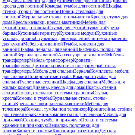
модули
Столешницы для кухни
Мебель для гостиной
Диваны,
кресла для гостиной
Комоды, тумбы для гостиной
Шкафы,
стенки, горки для гостиной
Полки, стеллажи для
гостиной
Журнальные столы, столы-книги
Кресла, стулья для
дома
Кресла-качалки, кресла-маятники
Мебель для
кухни
Столы, столики
Стулья для кухни
Стулья, табуреты
барные
Кухонный гарнитур
Кухонные модули
Кухонные
уголки, диваны
Стульчики для кормления
Системы хранения
для кухни
Мебель для ванной
Тумбы, консоли для
ванной
Шкафы, пеналы для ванной
Шкафчики, полки для
ванной
Зеркала для ванной
Аксессуары для ванной
Мебель-
трансформер
Мебель-трансформер
Кровати-
трансформеры
Детские кроватки-трансформеры
Столы-
трансформеры
Мебель для спальни
Зеркала
Комплекты мебели
для спальни
Прикроватные тумбы
Комоды и тумбы для
спальни
Туалетные столики
Шкафы для спальни
Мебель для
жилых комнат
Диваны, кресла для дома
Шкафы, стенки,
секции
Полки, стеллажи, системы хранения
Стулья,
кресла
Комоды и тумбы
Журнальные столы, столы-
книги
Кресла-качалки, кресла-маятники
Мебель для
телевизора
Комоды, тумбы под телевизор
Кронштейны, стойки
для телевизора
Каминокомплекты под телевизор
Мебель для
прихожей
Секции, тумбы в прихожую
Полки и системы
хранения в прихожую
Вешалки, подставки для
зонтов
Банкетки, скамьи
Ключницы, газетницы
Детская