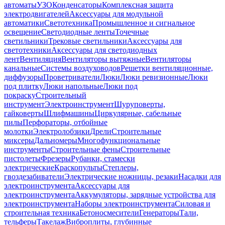
автоматы
УЗО
Конденсаторы
Комплексная защита
электродвигателей
Аксессуары для модульной
автоматики
Светотехника
Промышленное и сигнальное
освещение
Светодиодные ленты
Точечные
светильники
Трековые светильники
Аксессуары для
светотехники
Аксессуары для светодиодных
лент
Вентиляция
Вентиляторы вытяжные
Вентиляторы
канальные
Системы воздуховодов
Решетки вентиляционные,
диффузоры
Проветриватели
Люки
Люки ревизионные
Люки
под плитку
Люки напольные
Люки под
покраску
Строительный
инструмент
Электроинструмент
Шуруповерты,
гайковерты
Шлифмашины
Циркулярные, сабельные
пилы
Перфораторы, отбойные
молотки
Электролобзики
Дрели
Строительные
миксеры
Дальномеры
Многофункциональные
инструменты
Строительные фены
Строительные
пистолеты
Фрезеры
Рубанки, стамески
электрические
Краскопульты
Степлеры,
гвоздезабиватели
Электрические ножницы, резаки
Насадки для
электроинструмента
Аксессуары для
электроинструмента
Аккумуляторы, зарядные устройства для
электроинструмента
Наборы электроинструмента
Силовая и
строительная техника
Бетоносмесители
Генераторы
Тали,
тельферы
Такелаж
Виброплиты, глубинные