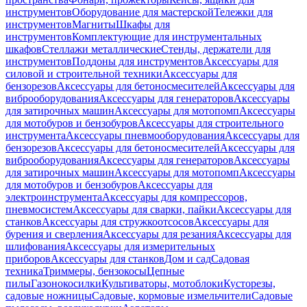
инструментов
Оборудование для мастерской
Тележки для
инструментов
Магниты
Шкафы для
инструментов
Комплектующие для инструментальных
шкафов
Стеллажи металлические
Стенды, держатели для
инструментов
Поддоны для инструментов
Аксессуары для
силовой и строительной техники
Аксессуары для
бензорезов
Аксессуары для бетоносмесителей
Аксессуары для
виброоборудования
Аксессуары для генераторов
Аксессуары
для затирочных машин
Аксессуары для мотопомп
Аксессуары
для мотобуров и бензобуров
Аксессуары для строительного
инструмента
Аксессуары пневмооборудования
Аксессуары для
бензорезов
Аксессуары для бетоносмесителей
Аксессуары для
виброоборудования
Аксессуары для генераторов
Аксессуары
для затирочных машин
Аксессуары для мотопомп
Аксессуары
для мотобуров и бензобуров
Аксессуары для
электроинструмента
Аксессуары для компрессоров,
пневмосистем
Аксессуары для сварки, пайки
Аксессуары для
станков
Аксессуары для стружкоотсосов
Аксессуары для
бурения и сверления
Аксессуары для резания
Аксессуары для
шлифования
Аксессуары для измерительных
приборов
Аксессуары для станков
Дом и сад
Садовая
техника
Триммеры, бензокосы
Цепные
пилы
Газонокосилки
Культиваторы, мотоблоки
Кусторезы,
садовые ножницы
Садовые, кормовые измельчители
Садовые