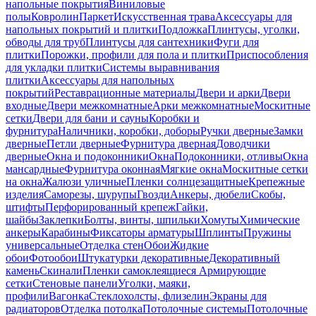
напольные покрытия
Виниловые
полы
Ковролин
Паркет
Искусственная трава
Аксессуары для
напольных покрытий и плитки
Подложка
Плинтусы, уголки,
обводы для труб
Плинтусы для сантехники
Фуги для
плитки
Порожки, профили для пола и плитки
Приспособления
для укладки плитки
Системы выравнивания
плитки
Аксессуары для напольных
покрытий
Реставрационные материалы
Двери и арки
Двери
входные
Двери межкомнатные
Арки межкомнатные
Москитные
сетки
Двери для бани и сауны
Коробки и
фурнитура
Наличники, коробки, доборы
Ручки дверные
Замки
дверные
Петли дверные
Фурнитура дверная
Доводчики
дверные
Окна и подоконники
Окна
Подоконники, отливы
Окна
мансардные
Фурнитура оконная
Мягкие окна
Москитные сетки
на окна
Жалюзи уличные
Пленки солнцезащитные
Крепежные
изделия
Саморезы, шурупы
Гвозди
Анкеры, дюбели
Скобы,
штифты
Перфорированный крепеж
Гайки,
шайбы
Заклепки
Болты, винты, шпильки
Хомуты
Химические
анкеры
Карабины
Фиксаторы арматуры
Шплинты
Пружины
универсальные
Отделка стен
Обои
Жидкие
обои
Фотообои
Штукатурки декоративные
Декоративный
камень
Скинали
Пленки самоклеящиеся
Армирующие
сетки
Стеновые панели
Уголки, маяки,
профили
Вагонка
Стеклохолсты, флизелин
Экраны для
радиаторов
Отделка потолка
Потолочные системы
Потолочные