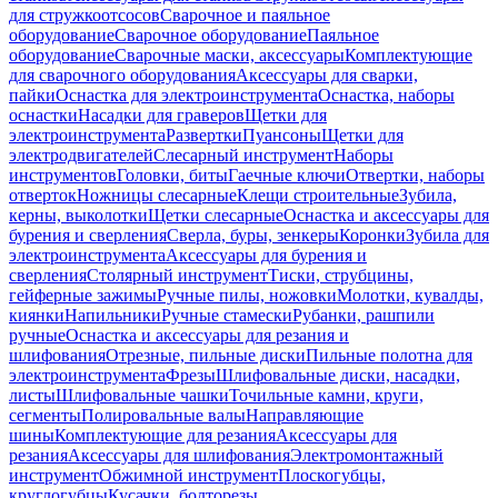
для стружкоотсосов
Сварочное и паяльное
оборудование
Сварочное оборудование
Паяльное
оборудование
Сварочные маски, аксессуары
Комплектующие
для сварочного оборудования
Аксессуары для сварки,
пайки
Оснастка для электроинструмента
Оснастка, наборы
оснастки
Насадки для граверов
Щетки для
электроинструмента
Развертки
Пуансоны
Щетки для
электродвигателей
Слесарный инструмент
Наборы
инструментов
Головки, биты
Гаечные ключи
Отвертки, наборы
отверток
Ножницы слесарные
Клещи строительные
Зубила,
керны, выколотки
Щетки слесарные
Оснастка и аксессуары для
бурения и сверления
Сверла, буры, зенкеры
Коронки
Зубила для
электроинструмента
Аксессуары для бурения и
сверления
Столярный инструмент
Тиски, струбцины,
гейферные зажимы
Ручные пилы, ножовки
Молотки, кувалды,
киянки
Напильники
Ручные стамески
Рубанки, рашпили
ручные
Оснастка и аксессуары для резания и
шлифования
Отрезные, пильные диски
Пильные полотна для
электроинструмента
Фрезы
Шлифовальные диски, насадки,
листы
Шлифовальные чашки
Точильные камни, круги,
сегменты
Полировальные валы
Направляющие
шины
Комплектующие для резания
Аксессуары для
резания
Аксессуары для шлифования
Электромонтажный
инструмент
Обжимной инструмент
Плоскогубцы,
круглогубцы
Кусачки, болторезы,