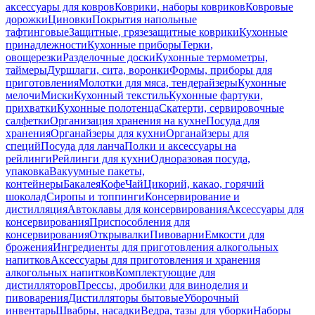
аксессуары для ковров
Коврики, наборы ковриков
Ковровые
дорожки
Циновки
Покрытия напольные
тафтинговые
Защитные, грязезащитные коврики
Кухонные
принадлежности
Кухонные приборы
Терки,
овощерезки
Разделочные доски
Кухонные термометры,
таймеры
Дуршлаги, сита, воронки
Формы, приборы для
приготовления
Молотки для мяса, тендерайзеры
Кухонные
мелочи
Миски
Кухонный текстиль
Кухонные фартуки,
прихватки
Кухонные полотенца
Скатерти, сервировочные
салфетки
Организация хранения на кухне
Посуда для
хранения
Органайзеры для кухни
Органайзеры для
специй
Посуда для ланча
Полки и аксессуары на
рейлинги
Рейлинги для кухни
Одноразовая посуда,
упаковка
Вакуумные пакеты,
контейнеры
Бакалея
Кофе
Чай
Цикорий, какао, горячий
шоколад
Сиропы и топпинги
Консервирование и
дистилляция
Автоклавы для консервирования
Аксессуары для
консервирования
Приспособления для
консервирования
Открывалки
Пивоварни
Емкости для
брожения
Ингредиенты для приготовления алкогольных
напитков
Аксессуары для приготовления и хранения
алкогольных напитков
Комплектующие для
дистилляторов
Прессы, дробилки для виноделия и
пивоварения
Дистилляторы бытовые
Уборочный
инвентарь
Швабры, насадки
Ведра, тазы для уборки
Наборы