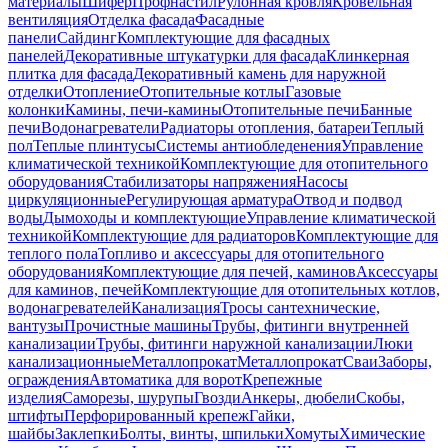
материалы
Шифер
Профнастил
Рулонная кровля
Кровельная
вентиляция
Отделка фасада
Фасадные
панели
Сайдинг
Комплектующие для фасадных
панелей
Декоративные штукатурки для фасада
Клинкерная
плитка для фасада
Декоративный камень для наружной
отделки
Отопление
Отопительные котлы
Газовые
колонки
Камины, печи-камины
Отопительные печи
Банные
печи
Водонагреватели
Радиаторы отопления, батареи
Теплый
пол
Теплые плинтусы
Системы антиобледенения
Управление
климатической техникой
Комплектующие для отопительного
оборудования
Стабилизаторы напряжения
Насосы
циркуляционные
Регулирующая арматура
Отвод и подвод
воды
Дымоходы и комплектующие
Управление климатической
техникой
Комплектующие для радиаторов
Комплектующие для
теплого пола
Топливо и аксессуары для отопительного
оборудования
Комплектующие для печей, каминов
Аксессуары
для каминов, печей
Комплектующие для отопительных котлов,
водонагревателей
Канализация
Тросы сантехнические,
вантузы
Прочистные машины
Трубы, фитинги внутренней
канализации
Трубы, фитинги наружной канализации
Люки
канализационные
Металлопрокат
Металлопрокат
Сваи
Заборы,
ограждения
Автоматика для ворот
Крепежные
изделия
Саморезы, шурупы
Гвозди
Анкеры, дюбели
Скобы,
штифты
Перфорированный крепеж
Гайки,
шайбы
Заклепки
Болты, винты, шпильки
Хомуты
Химические