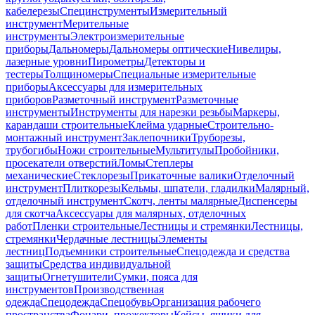
кабелерезы
Специнструменты
Измерительный
инструмент
Мерительные
инструменты
Электроизмерительные
приборы
Дальномеры
Дальномеры оптические
Нивелиры,
лазерные уровни
Пирометры
Детекторы и
тестеры
Толщиномеры
Специальные измерительные
приборы
Аксессуары для измерительных
приборов
Разметочный инструмент
Разметочные
инструменты
Инструменты для нарезки резьбы
Маркеры,
карандаши строительные
Клейма ударные
Строительно-
монтажный инструмент
Заклепочники
Труборезы,
трубогибы
Ножи строительные
Мультитулы
Пробойники,
просекатели отверстий
Ломы
Степлеры
механические
Стеклорезы
Прикаточные валики
Отделочный
инструмент
Плиткорезы
Кельмы, шпатели, гладилки
Малярный,
отделочный инструмент
Скотч, ленты малярные
Диспенсеры
для скотча
Аксессуары для малярных, отделочных
работ
Пленки строительные
Лестницы и стремянки
Лестницы,
стремянки
Чердачные лестницы
Элементы
лестниц
Подъемники строительные
Спецодежда и средства
защиты
Средства индивидуальной
защиты
Огнетушители
Сумки, пояса для
инструментов
Производственная
одежда
Спецодежда
Спецобувь
Организация рабочего
пространства
Фонари, прожекторы
Кейсы, ящики для