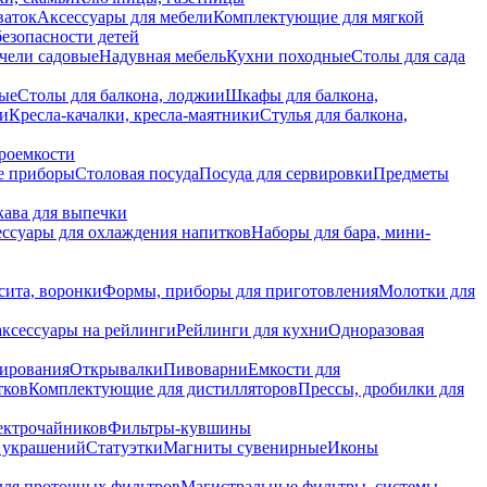
ваток
Аксессуары для мебели
Комплектующие для мягкой
безопасности детей
чели садовые
Надувная мебель
Кухни походные
Столы для сада
вые
Столы для балкона, лоджии
Шкафы для балкона,
ии
Кресла-качалки, кресла-маятники
Стулья для балкона,
роемкости
е приборы
Столовая посуда
Посуда для сервировки
Предметы
укава для выпечки
ссуары для охлаждения напитков
Наборы для бара, мини-
сита, воронки
Формы, приборы для приготовления
Молотки для
аксессуары на рейлинги
Рейлинги для кухни
Одноразовая
вирования
Открывалки
Пивоварни
Емкости для
тков
Комплектующие для дистилляторов
Прессы, дробилки для
лектрочайников
Фильтры-кувшины
я украшений
Статуэтки
Магниты сувенирные
Иконы
ля проточных фильтров
Магистральные фильтры, системы