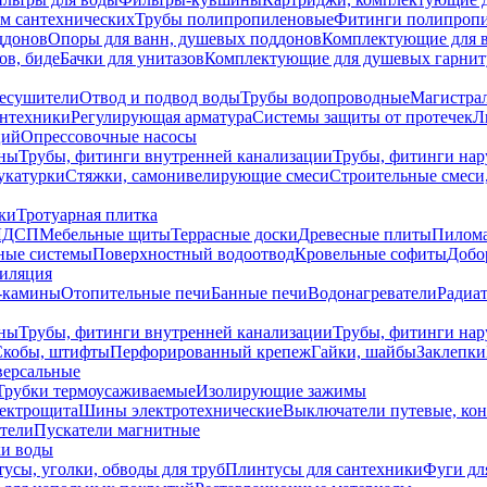
ем сантехнических
Трубы полипропиленовые
Фитинги полипроп
ддонов
Опоры для ванн, душевых поддонов
Комплектующие для 
ов, биде
Бачки для унитазов
Комплектующие для душевых гарнит
есушители
Отвод и подвод воды
Трубы водопроводные
Магистрал
антехники
Регулирующая арматура
Системы защиты от протечек
Л
ций
Опрессовочные насосы
ны
Трубы, фитинги внутренней канализации
Трубы, фитинги на
катурки
Стяжки, самонивелирующие смеси
Строительные смеси,
ки
Тротуарная плитка
ЛДСП
Мебельные щиты
Террасные доски
Древесные плиты
Пилом
ные системы
Поверхностный водоотвод
Кровельные софиты
Добо
тиляция
-камины
Отопительные печи
Банные печи
Водонагреватели
Радиат
ны
Трубы, фитинги внутренней канализации
Трубы, фитинги на
Скобы, штифты
Перфорированный крепеж
Гайки, шайбы
Заклепки
ерсальные
Трубки термоусаживаемые
Изолирующие зажимы
лектрощита
Шины электротехнические
Выключатели путевые, ко
атели
Пускатели магнитные
ки воды
усы, уголки, обводы для труб
Плинтусы для сантехники
Фуги дл