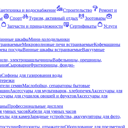
антехника и водоснабжение
Строительство
Ремонт и
ье
Спорт
Туризм, активный отдых
Зоотовары
я
Запчасти и принадлежности
Сертификаты
Услуги
Винные шкафы
Мини-холодильники
траиваемые
Микроволновые печи встраиваемые
Кофемашины
ева посуды
Винные шкафы встраиваемые
Вакуумные
рили, электрошашлычницы
Вафельницы, орешницы,
ания
Сыроварни
Фритюрницы, фондю-
а
Сифоны для газирования воды
терезки
тели семян
Маслобойки, сепараторы бытовые
машин
Аксессуары для мультиварок, хлебопечек
Аксессуары для
ссуары для сушилок овощей и фруктов
Аксессуары для
раны
Профессиональные дисплеи
я умных часов
Кабели для умных часов
ехлы для камер
Зарядные устройства, аккумуляторы для фото,
тостудии
Фотозонты, отражатели
Оборудование для предметной