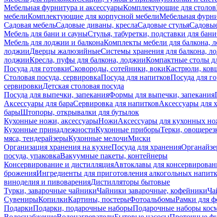
Мебельная фурнитура и аксессуары
Комплектующие для столов
мебели
Комплектующие для корпусной мебели
Мебельная фурн
Садовая мебель
Садовые диваны, кресла
Садовые стулья
Садовые
Мебель для бани и сауны
Стулья, табуретки, подставки для бани
Мебель для лоджии и балкона
Комплекты мебели для балкона, 
лоджии
Дверцы жалюзийные
Системы хранения для балкона, л
лоджии
Кресла, пуфы для балкона, лоджии
Компактные столы дл
Посуда для готовки
Сковороды, сотейники, воки
Кастрюли, ков
Столовая посуда, сервировка
Посуда для напитков
Посуда для г
сервировки
Детская столовая посуда
Посуда для выпечки, запекания
Формы для выпечки, запекания
Аксессуары для бара
Сервировка для напитков
Аксессуары для 
бары
Штопоры, открывалки для бутылок
Кухонные ножи, аксессуары
Ножи
Аксессуары для кухонных н
Кухонные принадлежности
Кухонные приборы
Терки, овощерез
мяса, тендерайзеры
Кухонные мелочи
Миски
Организация хранения на кухне
Посуда для хранения
Органайзе
посуда, упаковка
Вакуумные пакеты, контейнеры
Консервирование и дистилляция
Автоклавы для консервирован
брожения
Ингредиенты для приготовления алкогольных напит
виноделия и пивоварения
Дистилляторы бытовые
Турки, заварочные чайники
Чайники заварочные, кофейники
Ча
Сувениры
Копилки
Картины, постеры
Фотоальбомы
Рамки для ф
Подарки
Подарки, подарочные наборы
Подарочные наборы косм
Водоснабжение
Водонагреватели
Бытовые насосы
Проточные фи