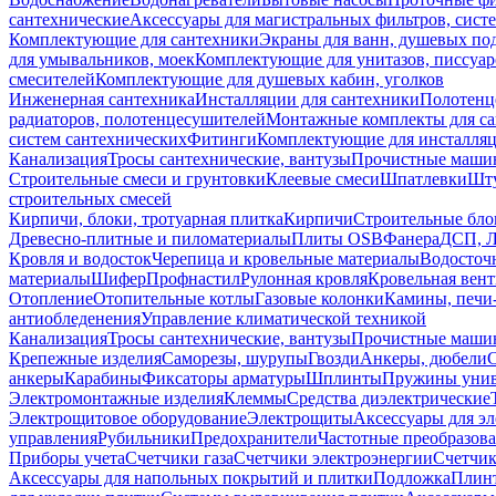
сантехнические
Аксессуары для магистральных фильтров, сист
Комплектующие для сантехники
Экраны для ванн, душевых по
для умывальников, моек
Комплектующие для унитазов, писсуар
смесителей
Комплектующие для душевых кабин, уголков
Инженерная сантехника
Инсталляции для сантехники
Полотенц
радиаторов, полотенцесушителей
Монтажные комплекты для с
систем сантехнических
Фитинги
Комплектующие для инсталля
Канализация
Тросы сантехнические, вантузы
Прочистные маши
Строительные смеси и грунтовки
Клеевые смеси
Шпатлевки
Шту
строительных смесей
Кирпичи, блоки, тротуарная плитка
Кирпичи
Строительные бло
Древесно-плитные и пиломатериалы
Плиты OSB
Фанера
ДСП, 
Кровля и водосток
Черепица и кровельные материалы
Водосточ
материалы
Шифер
Профнастил
Рулонная кровля
Кровельная вен
Отопление
Отопительные котлы
Газовые колонки
Камины, печи
антиобледенения
Управление климатической техникой
Канализация
Тросы сантехнические, вантузы
Прочистные маши
Крепежные изделия
Саморезы, шурупы
Гвозди
Анкеры, дюбели
анкеры
Карабины
Фиксаторы арматуры
Шплинты
Пружины унив
Электромонтажные изделия
Клеммы
Средства диэлектрические
Электрощитовое оборудование
Электрощиты
Аксессуары для э
управления
Рубильники
Предохранители
Частотные преобразов
Приборы учета
Счетчики газа
Счетчики электроэнергии
Счетчи
Аксессуары для напольных покрытий и плитки
Подложка
Плинт