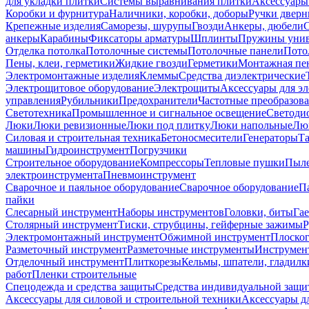
для укладки плитки
Системы выравнивания плитки
Аксессуары
Коробки и фурнитура
Наличники, коробки, доборы
Ручки дверн
Крепежные изделия
Саморезы, шурупы
Гвозди
Анкеры, дюбели
анкеры
Карабины
Фиксаторы арматуры
Шплинты
Пружины унив
Отделка потолка
Потолочные системы
Потолочные панели
Пото
Пены, клеи, герметики
Жидкие гвозди
Герметики
Монтажная пе
Электромонтажные изделия
Клеммы
Средства диэлектрические
Электрощитовое оборудование
Электрощиты
Аксессуары для э
управления
Рубильники
Предохранители
Частотные преобразов
Светотехника
Промышленное и сигнальное освещение
Светоди
Люки
Люки ревизионные
Люки под плитку
Люки напольные
Люк
Силовая и строительная техника
Бетоносмесители
Генераторы
Та
машины
Гидроинструмент
Погрузчики
Строительное оборудование
Компрессоры
Тепловые пушки
Пыле
электроинструмента
Пневмоинструмент
Сварочное и паяльное оборудование
Сварочное оборудование
П
пайки
Слесарный инструмент
Наборы инструментов
Головки, биты
Га
Столярный инструмент
Тиски, струбцины, гейферные зажимы
Р
Электромонтажный инструмент
Обжимной инструмент
Плоског
Разметочный инструмент
Разметочные инструменты
Инструмент
Отделочный инструмент
Плиткорезы
Кельмы, шпатели, гладилк
работ
Пленки строительные
Спецодежда и средства защиты
Средства индивидуальной защ
Аксессуары для силовой и строительной техники
Аксессуары дл