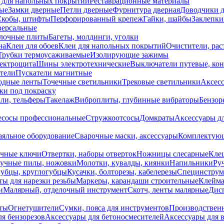
 для напольных покрытий
Реставрационные материалы
ые
Замки дверные
Петли дверные
Фурнитура дверная
Доводчики 
Скобы, штифты
Перфорированный крепеж
Гайки, шайбы
Заклепки
ерсальные
лочные плиты
Багеты, молдинги, уголки
на
Клеи для обоев
Клеи для напольных покрытий
Очистители, рас
Трубки термоусаживаемые
Изолирующие зажимы
лектрощита
Шины электротехнические
Выключатели путевые, ко
атели
Пускатели магнитные
одные ленты
Точечные светильники
Трековые светильники
Аксесс
и под покраску
ли, тельферы
Такелаж
Виброплиты, глубинные вибраторы
Бензор
сосы профессиональные
Стружкоотсосы
Домкраты
Аксессуары д
аяльное оборудование
Сварочные маски, аксессуары
Комплектующ
ечные ключи
Отвертки, наборы отверток
Ножницы слесарные
Кле
учные пилы, ножовки
Молотки, кувалды, киянки
Напильники
Ру
убцы, круглогубцы
Кусачки, болторезы, кабелерезы
Специнструм
ы для нарезки резьбы
Маркеры, карандаши строительные
Клейма
и
Малярный, отделочный инструмент
Скотч, ленты малярные
Дисп
иты
Огнетушители
Сумки, пояса для инструментов
Производствен
я бензорезов
Аксессуары для бетоносмесителей
Аксессуары для 