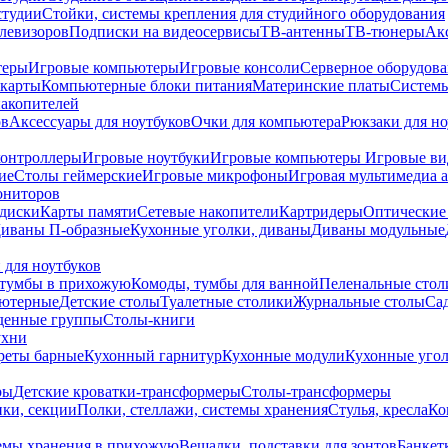
студии
Стойки, системы крепления для студийного оборудования
елевизоров
Подписки на видеосервисы
ТВ-антенны
ТВ-тюнеры
Ак
теры
Игровые компьютеры
Игровые консоли
Серверное оборудов
карты
Компьютерные блоки питания
Материнские платы
Системы
накопителей
ов
Аксессуары для ноутбуков
Очки для компьютера
Рюкзаки для но
контроллеры
Игровые ноутбуки
Игровые компьютеры
Игровые ви
ие
Столы геймерские
Игровые микрофоны
Игровая мультимедиа 
ониторов
диски
Карты памяти
Сетевые накопители
Картридеры
Оптические
иваны П-образные
Кухонные уголки, диваны
Диваны модульные
 для ноутбуков
тумбы в прихожую
Комоды, тумбы для ванной
Пеленальные стол
ьютерные
Детские столы
Туалетные столики
Журнальные столы
Са
денные группы
Столы-книги
ухни
уреты барные
Кухонный гарнитур
Кухонные модули
Кухонные угол
ры
Детские кроватки-трансформеры
Столы-трансформеры
ки, секции
Полки, стеллажи, системы хранения
Стулья, кресла
Ко
емы хранения в прихожую
Вешалки, подставки для зонтов
Банкет