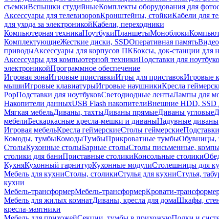
съемки
Вспышки студийные
Комплекты оборудования для фото
Аксессуары для телевизоров
Кронштейны, стойки
Кабели для т
для ухода за электроникой
Кабели, переходники
Компьютерная техника
Ноутбуки
Планшеты
Моноблоки
Компью
Комплектующие
Жесткие диски, SSD
Оперативная память
Видео
приводы
Аксессуары для корпусов ПК
Боксы, док-станции для 
Аксессуары для компьютерной техники
Подставки для ноутбук
электроникой
Программное обеспечение
Игровая зона
Игровые приставки
Игры для приставок
Игровые 
мыши
Игровые клавиатуры
Игровые наушники
Кресла геймерск
Pop
Подставки для ноутбуков
Светодиодные ленты
Лампы для м
Накопители данных
USB Flash накопители
Внешние HDD, SSD 
Мягкая мебель
Диваны, тахты
Диваны прямые
Диваны угловые
Д
мебели
Бескаркасные кресла-мешки и диваны
Надувные диваны
Игровая мебель
Кресла геймерские
Столы геймерские
Подставки
Комоды, тумбы
Комоды
Тумбы
Прикроватные тумбы
Обувницы, 
Столы
Кухонные столы
Барные столы
Столы письменные, комп
столики для бани
Приставные столики
Консольные столики
Обе
Кухня
Кухонный гарнитур
Кухонные модули
Столешницы для к
Мебель для кухни
Столы, столики
Стулья для кухни
Стулья, таб
кухни
Мебель-трансформер
Мебель-трансформер
Кровати-трансформе
Мебель для жилых комнат
Диваны, кресла для дома
Шкафы, стен
кресла-маятники
Мебель для прихожей
Секции, тумбы в прихожую
Полки и сист