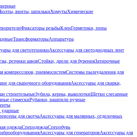
дверные
Болты, винты, шпильки
Хомуты
Химические
творители
Фиксаторы резьбы
Клеи
Герметики, пены
нцевые
Трансформаторы
Аппаратура
уары для светотехники
Аксессуары для светодиодных лент
езы, резчики швов
Стойки, дрели для бурения
Затирочные
ля компрессоров, пневмосистем
Системы пылеудаления для
ие для сварочного оборудования
Аксессуары для сварки,
щи строительные
Зубила, керны, выколотки
Щетки слесарные
чные стамески
Рубанки, рашпили ручные
енты
 ударные
енсеры для скотча
Аксессуары для малярных, отделочных
ная одежда
Спецодежда
Спецобувь
виброоборудования
Аксессуары для генераторов
Аксессуары для