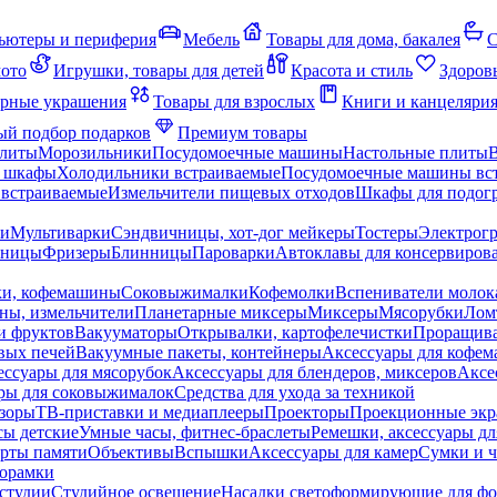
ьютеры и периферия
Мебель
Товары для дома, бакалея
С
мото
Игрушки, товары для детей
Красота и стиль
Здоров
рные украшения
Товары для взрослых
Книги и канцеляри
й подбор подарков
Премиум товары
плиты
Морозильники
Посудомоечные машины
Настольные плиты
 шкафы
Холодильники встраиваемые
Посудомоечные машины вс
встраиваемые
Измельчители пищевых отходов
Шкафы для подогр
чи
Мультиварки
Сэндвичницы, хот-дог мейкеры
Тостеры
Электрог
еницы
Фризеры
Блинницы
Пароварки
Автоклавы для консервиров
ки, кофемашины
Соковыжималки
Кофемолки
Вспениватели молок
ны, измельчители
Планетарные миксеры
Миксеры
Мясорубки
Лом
и фруктов
Вакууматоры
Открывалки, картофелечистки
Проращива
вых печей
Вакуумные пакеты, контейнеры
Аксессуары для кофе
ессуары для мясорубок
Аксессуары для блендеров, миксеров
Аксе
ры для соковыжималок
Средства для ухода за техникой
зоры
ТВ-приставки и медиаплееры
Проекторы
Проекционные эк
сы детские
Умные часы, фитнес-браслеты
Ремешки, аксессуары дл
рты памяти
Объективы
Вспышки
Аксессуары для камер
Сумки и ч
орамки
студии
Студийное освещение
Насадки светоформирующие для фо