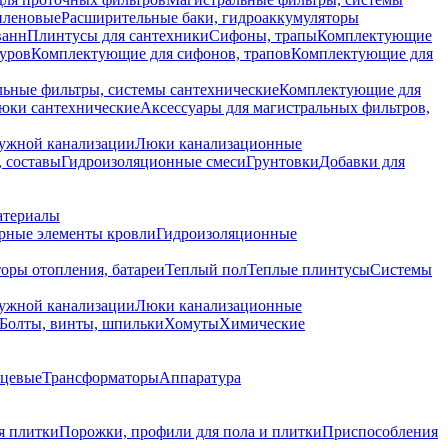
иленовые
Расширительные баки, гидроаккумуляторы
ванн
Плинтусы для сантехники
Сифоны, трапы
Комплектующие
уров
Комплектующие для сифонов, трапов
Комплектующие для
ьные фильтры, системы сантехнические
Комплектующие для
юки сантехнические
Аксессуары для магистральных фильтров,
ружной канализации
Люки канализационные
 составы
Гидроизоляционные смеси
Грунтовки
Добавки для
атериалы
рные элементы кровли
Гидроизоляционные
оры отопления, батареи
Теплый пол
Теплые плинтусы
Системы
ружной канализации
Люки канализационные
Болты, винты, шпильки
Хомуты
Химические
нцевые
Трансформаторы
Аппаратура
я плитки
Порожки, профили для пола и плитки
Приспособления