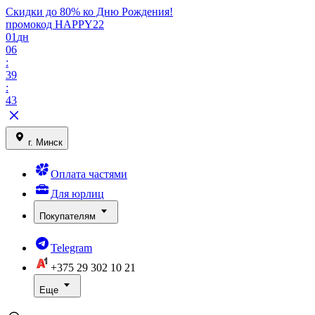
Скидки до 80% ко Дню Рождения!
промокод HAPPY22
01
дн
06
:
39
:
43
г. Минск
Оплата частями
Для юрлиц
Покупателям
Telegram
+375 29
302 10 21
Еще