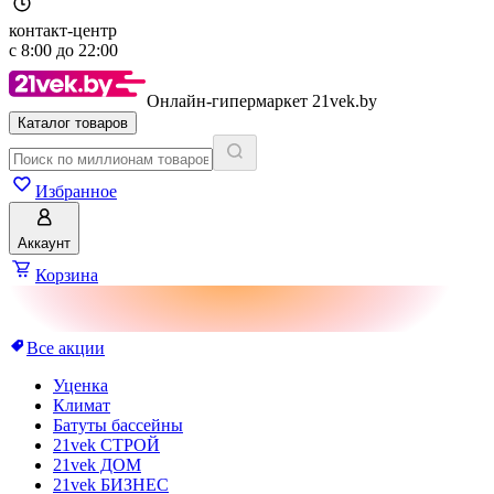
контакт-центр
с
8:00
до
22:00
Онлайн-гипермаркет 21vek.by
Каталог товаров
Избранное
Аккаунт
Корзина
Все акции
Уценка
Климат
Батуты бассейны
21vek СТРОЙ
21vek ДОМ
21vek БИЗНЕС