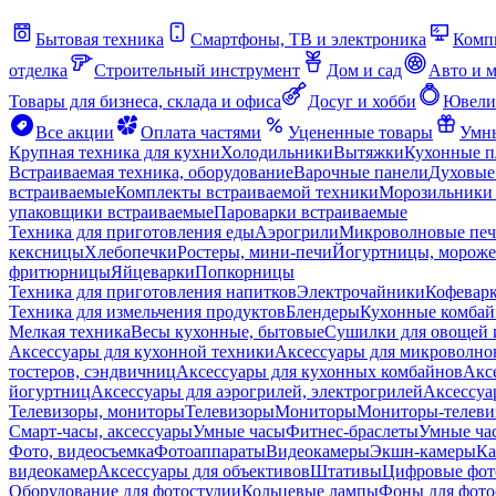
Бытовая техника
Смартфоны, ТВ и электроника
Комп
отделка
Строительный инструмент
Дом и сад
Авто и 
Товары для бизнеса, склада и офиса
Досуг и хобби
Ювели
Все акции
Оплата частями
Уцененные товары
Умны
Крупная техника для кухни
Холодильники
Вытяжки
Кухонные 
Встраиваемая техника, оборудование
Варочные панели
Духовые
встраиваемые
Комплекты встраиваемой техники
Морозильники 
упаковщики встраиваемые
Пароварки встраиваемые
Техника для приготовления еды
Аэрогрили
Микроволновые пе
кексницы
Хлебопечки
Ростеры, мини-печи
Йогуртницы, морож
фритюрницы
Яйцеварки
Попкорницы
Техника для приготовления напитков
Электрочайники
Кофевар
Техника для измельчения продуктов
Блендеры
Кухонные комбай
Мелкая техника
Весы кухонные, бытовые
Сушилки для овощей 
Аксессуары для кухонной техники
Аксессуары для микроволно
тостеров, сэндвичниц
Аксессуары для кухонных комбайнов
Акс
йогуртниц
Аксессуары для аэрогрилей, электрогрилей
Аксессуа
Телевизоры, мониторы
Телевизоры
Мониторы
Мониторы-телеви
Смарт-часы, аксессуары
Умные часы
Фитнес-браслеты
Умные ча
Фото, видеосъемка
Фотоаппараты
Видеокамеры
Экшн-камеры
Ка
видеокамер
Аксессуары для объективов
Штативы
Цифровые фот
Оборудование для фотостудии
Кольцевые лампы
Фоны для фото