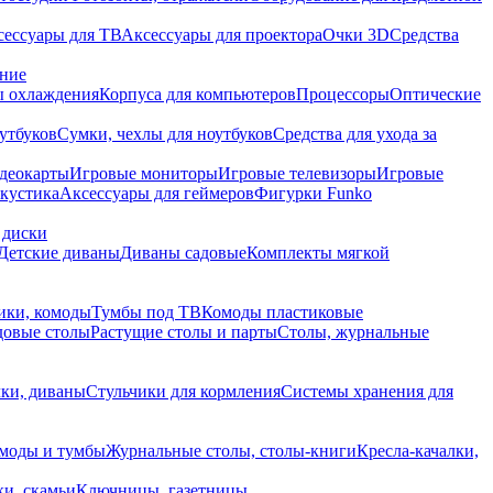
сессуары для ТВ
Аксессуары для проектора
Очки 3D
Средства
ание
 охлаждения
Корпуса для компьютеров
Процессоры
Оптические
утбуков
Сумки, чехлы для ноутбуков
Средства для ухода за
деокарты
Игровые мониторы
Игровые телевизоры
Игровые
акустика
Аксессуары для геймеров
Фигурки Funko
 диски
Детские диваны
Диваны садовые
Комплекты мягкой
ики, комоды
Тумбы под ТВ
Комоды пластиковые
довые столы
Растущие столы и парты
Столы, журнальные
ки, диваны
Стульчики для кормления
Системы хранения для
моды и тумбы
Журнальные столы, столы-книги
Кресла-качалки,
ки, скамьи
Ключницы, газетницы