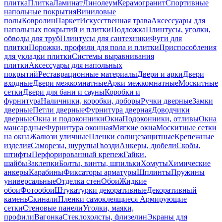
плитка
Плитка
Ламинат
Линолеум
Керамогранит
Спортивные
напольные покрытия
Виниловые
полы
Ковролин
Паркет
Искусственная трава
Аксессуары для
напольных покрытий и плитки
Подложка
Плинтусы, уголки,
обводы для труб
Плинтусы для сантехники
Фуги для
плитки
Порожки, профили для пола и плитки
Приспособления
для укладки плитки
Системы выравнивания
плитки
Аксессуары для напольных
покрытий
Реставрационные материалы
Двери и арки
Двери
входные
Двери межкомнатные
Арки межкомнатные
Москитные
сетки
Двери для бани и сауны
Коробки и
фурнитура
Наличники, коробки, доборы
Ручки дверные
Замки
дверные
Петли дверные
Фурнитура дверная
Доводчики
дверные
Окна и подоконники
Окна
Подоконники, отливы
Окна
мансардные
Фурнитура оконная
Мягкие окна
Москитные сетки
на окна
Жалюзи уличные
Пленки солнцезащитные
Крепежные
изделия
Саморезы, шурупы
Гвозди
Анкеры, дюбели
Скобы,
штифты
Перфорированный крепеж
Гайки,
шайбы
Заклепки
Болты, винты, шпильки
Хомуты
Химические
анкеры
Карабины
Фиксаторы арматуры
Шплинты
Пружины
универсальные
Отделка стен
Обои
Жидкие
обои
Фотообои
Штукатурки декоративные
Декоративный
камень
Скинали
Пленки самоклеящиеся
Армирующие
сетки
Стеновые панели
Уголки, маяки,
профили
Вагонка
Стеклохолсты, флизелин
Экраны для