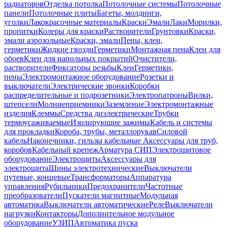
радиаторов
Отделка потолка
Потолочные системы
Потолочные
панели
Потолочные плиты
Багеты, молдинги,
уголки
Лакокрасочные материалы
Краски
Эмали
Лаки
Морилки,
пропитки
Колеры для краски
Растворители
Грунтовки
Краски,
эмали аэрозольные
Краски, эмали
Пены, клеи,
герметики
Жидкие гвозди
Герметики
Монтажная пена
Клеи для
обоев
Клеи для напольных покрытий
Очистители,
растворители
Фиксаторы резьбы
Клеи
Герметики,
пены
Электромонтажное оборудование
Розетки и
выключатели
Электрические звонки
Коробки
распределительные и подрозетники
Электропатроны
Вилки,
штепсели
Молниеприемники
Заземление
Электромонтажные
изделия
Клеммы
Средства диэлектрические
Трубки
термоусаживаемые
Изолирующие зажимы
Кабель и системы
для прокладки
Короба, трубы, металлорукав
Силовой
кабель
Наконечники, гильзы кабельные
Аксессуары для труб,
коробов
Кабельный крепеж
Арматура СИП
Электрощитовое
оборудование
Электрощиты
Аксессуары для
электрощита
Шины электротехнические
Выключатели
путевые, концевые
Трансформаторы
Аппаратура
управления
Рубильники
Предохранители
Частотные
преобразователи
Пускатели магнитные
Модульная
автоматика
Выключатели автоматические
Реле
Выключатели
нагрузки
Контакторы
Дополнительное модульное
оборудование
УЗИП
Автоматика пуска