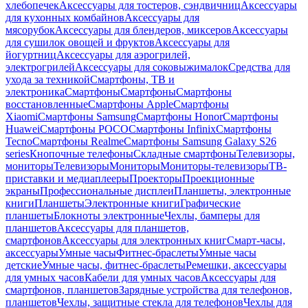
хлебопечек
Аксессуары для тостеров, сэндвичниц
Аксессуары
для кухонных комбайнов
Аксессуары для
мясорубок
Аксессуары для блендеров, миксеров
Аксессуары
для сушилок овощей и фруктов
Аксессуары для
йогуртниц
Аксессуары для аэрогрилей,
электрогрилей
Аксессуары для соковыжималок
Средства для
ухода за техникой
Смартфоны, ТВ и
электроника
Смартфоны
Смартфоны
Смартфоны
восстановленные
Смартфоны Apple
Смартфоны
Xiaomi
Смартфоны Samsung
Смартфоны Honor
Смартфоны
Huawei
Смартфоны POCO
Смартфоны Infinix
Смартфоны
Tecno
Смартфоны Realme
Смартфоны Samsung Galaxy S26
series
Кнопочные телефоны
Складные смартфоны
Телевизоры,
мониторы
Телевизоры
Мониторы
Мониторы-телевизоры
ТВ-
приставки и медиаплееры
Проекторы
Проекционные
экраны
Профессиональные дисплеи
Планшеты, электронные
книги
Планшеты
Электронные книги
Графические
планшеты
Блокноты электронные
Чехлы, бамперы для
планшетов
Аксессуары для планшетов,
смартфонов
Аксессуары для электронных книг
Смарт-часы,
аксессуары
Умные часы
Фитнес-браслеты
Умные часы
детские
Умные часы, фитнес-браслеты
Ремешки, аксессуары
для умных часов
Кабели для умных часов
Аксессуары для
смартфонов, планшетов
Зарядные устройства для телефонов,
планшетов
Чехлы, защитные стекла для телефонов
Чехлы для