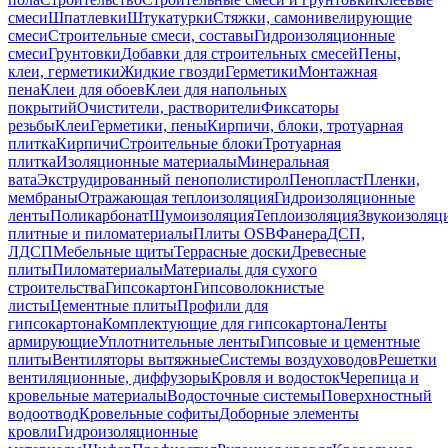
смеси
Шпатлевки
Штукатурки
Стяжки, самонивелирующие
смеси
Строительные смеси, составы
Гидроизоляционные
смеси
Грунтовки
Добавки для строительных смесей
Пены,
клеи, герметики
Жидкие гвозди
Герметики
Монтажная
пена
Клеи для обоев
Клеи для напольных
покрытий
Очистители, растворители
Фиксаторы
резьбы
Клеи
Герметики, пены
Кирпичи, блоки, тротуарная
плитка
Кирпичи
Строительные блоки
Тротуарная
плитка
Изоляционные материалы
Минеральная
вата
Экструдированный пенополистирол
Пенопласт
Пленки,
мембраны
Отражающая теплоизоляция
Гидроизоляционные
ленты
Поликарбонат
Шумоизоляция
Теплоизоляция
Звукоизоляц
плитные и пиломатериалы
Плиты OSB
Фанера
ДСП,
ЛДСП
Мебельные щиты
Террасные доски
Древесные
плиты
Пиломатериалы
Материалы для сухого
строительства
Гипсокартон
Гипсоволокнистые
листы
Цементные плиты
Профили для
гипсокартона
Комплектующие для гипсокартона
Ленты
армирующие
Уплотнительные ленты
Гипсовые и цементные
плиты
Вентиляторы вытяжные
Системы воздуховодов
Решетки
вентиляционные, диффузоры
Кровля и водосток
Черепица и
кровельные материалы
Водосточные системы
Поверхностный
водоотвод
Кровельные софиты
Доборные элементы
кровли
Гидроизоляционные