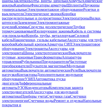
шайбы
Заклепки
Болты, винты, шпильки
Хомуты
Химические
анкеры
Карабины
Фиксаторы арматуры
Шплинты
Пружины
универсальные
Электромонтажное оборудование
Розетки и
выключатели
Электрические звонки
Коробки
распределительные и подрозетники
Электропатроны
Вилки,
штепсели
Заземление
Электромонтажные
изделия
Клеммы
Средства диэлектрические
Трубки
термоусаживаемые
Изолирующие зажимы
Кабель и системы
для прокладки
Короба, трубы, металлорукав
Силовой
кабель
Наконечники, гильзы кабельные
Аксессуары для труб,
коробов
Кабельный крепеж
Арматура СИП
Электрощитовое
оборудование
Электрощиты
Аксессуары для
электрощита
Шины электротехнические
Выключатели
путевые, концевые
Трансформаторы
Аппаратура
управления
Рубильники
Предохранители
Частотные
преобразователи
Пускатели магнитные
Модульная
автоматика
Выключатели автоматические
Реле
Выключатели
нагрузки
Контакторы
Дополнительное модульное
оборудование
УЗИП
Автоматика пуска
двигателя
Дифференциальные
автоматы
УЗО
Конденсаторы
Комплексная защита
электродвигателей
Аксессуары для модульной
автоматики
Приборы учета
Счетчики газа
Счетчики
электроэнергии
Счетчики воды
Ремонт и отделка
Напольные
покрытия и