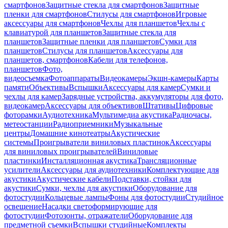
смартфонов
Защитные стекла для смартфонов
Защитные
пленки для смартфонов
Стилусы для смартфонов
Игровые
аксессуары для смартфонов
Чехлы для планшетов
Чехлы с
клавиатурой для планшетов
Защитные стекла для
планшетов
Защитные пленки для планшетов
Сумки для
планшетов
Стилусы для планшетов
Аксессуары для
планшетов, смартфонов
Кабели для телефонов,
планшетов
Фото,
видеосъемка
Фотоаппараты
Видеокамеры
Экшн-камеры
Карты
памяти
Объективы
Вспышки
Аксессуары для камер
Сумки и
чехлы для камер
Зарядные устройства, аккумуляторы для фото,
видеокамер
Аксессуары для объективов
Штативы
Цифровые
фоторамки
Аудиотехника
Мультимедиа акустика
Радиочасы,
метеостанции
Радиоприемники
Музыкальные
центры
Домашние кинотеатры
Акустические
системы
Проигрыватели виниловых пластинок
Аксессуары
для виниловых проигрывателей
Виниловые
пластинки
Инсталляционная акустика
Трансляционные
усилители
Аксессуары для аудиотехники
Комплектующие для
акустики
Акустические кабели
Подставки, стойки для
акустики
Сумки, чехлы для акустики
Оборудование для
фотостудии
Кольцевые лампы
Фоны для фотостудии
Студийное
освещение
Насадки светоформирующие для
фотостудии
Фотозонты, отражатели
Оборудование для
предметной съемки
Вспышки студийные
Комплекты