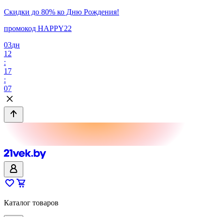
Скидки до 80% ко Дню Рождения!
промокод HAPPY22
03
дн
12
:
17
:
07
Каталог товаров