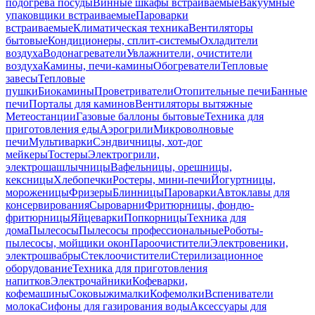
подогрева посуды
Винные шкафы встраиваемые
Вакуумные
упаковщики встраиваемые
Пароварки
встраиваемые
Климатическая техника
Вентиляторы
бытовые
Кондиционеры, сплит-системы
Охладители
воздуха
Водонагреватели
Увлажнители, очистители
воздуха
Камины, печи-камины
Обогреватели
Тепловые
завесы
Тепловые
пушки
Биокамины
Проветриватели
Отопительные печи
Банные
печи
Порталы для каминов
Вентиляторы вытяжные
Метеостанции
Газовые баллоны бытовые
Техника для
приготовления еды
Аэрогрили
Микроволновые
печи
Мультиварки
Сэндвичницы, хот-дог
мейкеры
Тостеры
Электрогрили,
электрошашлычницы
Вафельницы, орешницы,
кексницы
Хлебопечки
Ростеры, мини-печи
Йогуртницы,
мороженицы
Фризеры
Блинницы
Пароварки
Автоклавы для
консервирования
Сыроварни
Фритюрницы, фондю-
фритюрницы
Яйцеварки
Попкорницы
Техника для
дома
Пылесосы
Пылесосы профессиональные
Роботы-
пылесосы, мойщики окон
Пароочистители
Электровеники,
электрошвабры
Стеклоочистители
Стерилизационное
оборудование
Техника для приготовления
напитков
Электрочайники
Кофеварки,
кофемашины
Соковыжималки
Кофемолки
Вспениватели
молока
Сифоны для газирования воды
Аксессуары для