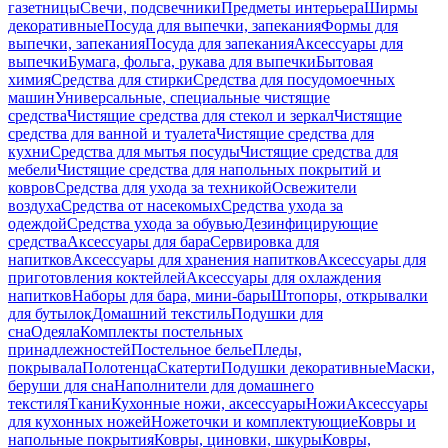
газетницы
Свечи, подсвечники
Предметы интерьера
Ширмы
декоративные
Посуда для выпечки, запекания
Формы для
выпечки, запекания
Посуда для запекания
Аксессуары для
выпечки
Бумага, фольга, рукава для выпечки
Бытовая
химия
Средства для стирки
Средства для посудомоечных
машин
Универсальные, специальные чистящие
средства
Чистящие средства для стекол и зеркал
Чистящие
средства для ванной и туалета
Чистящие средства для
кухни
Средства для мытья посуды
Чистящие средства для
мебели
Чистящие средства для напольных покрытий и
ковров
Средства для ухода за техникой
Освежители
воздуха
Средства от насекомых
Средства ухода за
одеждой
Средства ухода за обувью
Дезинфицирующие
средства
Аксессуары для бара
Сервировка для
напитков
Аксессуары для хранения напитков
Аксессуары для
приготовления коктейлей
Аксессуары для охлаждения
напитков
Наборы для бара, мини-бары
Штопоры, открывалки
для бутылок
Домашний текстиль
Подушки для
сна
Одеяла
Комплекты постельных
принадлежностей
Постельное белье
Пледы,
покрывала
Полотенца
Скатерти
Подушки декоративные
Маски,
беруши для сна
Наполнители для домашнего
текстиля
Ткани
Кухонные ножи, аксессуары
Ножи
Аксессуары
для кухонных ножей
Ножеточки и комплектующие
Ковры и
напольные покрытия
Ковры, циновки, шкуры
Ковры,