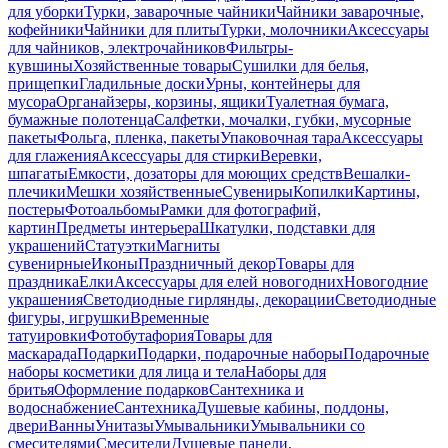
для уборки
Турки, заварочные чайники
Чайники заварочные,
кофейники
Чайники для плиты
Турки, молочники
Аксессуары
для чайников, электрочайников
Фильтры-
кувшины
Хозяйственные товары
Сушилки для белья,
прищепки
Гладильные доски
Урны, контейнеры для
мусора
Органайзеры, корзины, ящики
Туалетная бумага,
бумажные полотенца
Салфетки, мочалки, губки, мусорные
пакеты
Фольга, пленка, пакеты
Упаковочная тара
Аксессуары
для глажения
Аксессуары для стирки
Веревки,
шпагаты
Емкости, дозаторы для моющих средств
Вешалки-
плечики
Мешки хозяйственные
Сувениры
Копилки
Картины,
постеры
Фотоальбомы
Рамки для фотографий,
картин
Предметы интерьера
Шкатулки, подставки для
украшений
Статуэтки
Магниты
сувенирные
Иконы
Праздничный декор
Товары для
праздника
Елки
Аксессуары для елей новогодних
Новогодние
украшения
Светодиодные гирлянды, декорации
Светодиодные
фигуры, игрушки
Временные
татуировки
Фотобутафория
Товары для
маскарада
Подарки
Подарки, подарочные наборы
Подарочные
наборы косметики для лица и тела
Наборы для
бритья
Оформление подарков
Сантехника и
водоснабжение
Сантехника
Душевые кабины, поддоны,
двери
Ванны
Унитазы
Умывальники
Умывальники со
смесителями
Смесители
Душевые панели,