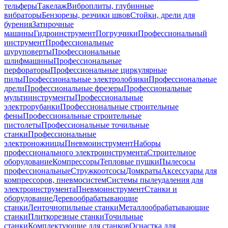
тельферы
Такелаж
Виброплиты, глубинные
вибраторы
Бензорезы, резчики швов
Стойки, дрели для
бурения
Затирочные
машины
Гидроинструмент
Погрузчики
Профессиональный
инструмент
Профессиональные
шуруповерты
Профессиональные
шлифмашины
Профессиональные
перфораторы
Профессиональные циркулярные
пилы
Профессиональные электролобзики
Профессиональные
дрели
Профессиональные фрезеры
Профессиональные
мультиинструменты
Профессиональные
электрорубанки
Профессиональные строительные
фены
Профессиональные строительные
пистолеты
Профессиональные точильные
станки
Профессиональные
электроножницы
Пневмоинструмент
Наборы
профессионального электроинструмента
Строительное
оборудование
Компрессоры
Тепловые пушки
Пылесосы
профессиональные
Стружкоотсосы
Домкраты
Аксессуары для
компрессоров, пневмосистем
Системы пылеудаления для
электроинструмента
Пневмоинструмент
Станки и
оборудование
Деревообрабатывающие
станки
Ленточнопильные станки
Металлообрабатывающие
станки
Плиткорезные станки
Точильные
станки
Комплектующие для станков
Оснастка для