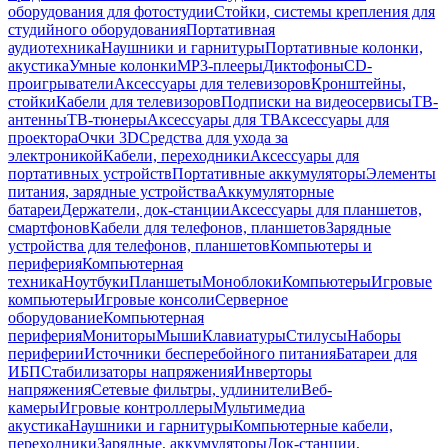
оборудования для фотостудии
Стойки, системы крепления для
студийного оборудования
Портативная
аудиотехника
Наушники и гарнитуры
Портативные колонки,
акустика
Умные колонки
MP3-плееры
Диктофоны
CD-
проигрыватели
Аксессуары для телевизоров
Кронштейны,
стойки
Кабели для телевизоров
Подписки на видеосервисы
ТВ-
антенны
ТВ-тюнеры
Аксессуары для ТВ
Аксессуары для
проектора
Очки 3D
Средства для ухода за
электроникой
Кабели, переходники
Аксессуары для
портативных устройств
Портативные аккумуляторы
Элементы
питания, зарядные устройства
Аккумуляторные
батареи
Держатели, док-станции
Аксессуары для планшетов,
смартфонов
Кабели для телефонов, планшетов
Зарядные
устройства для телефонов, планшетов
Компьютеры и
периферия
Компьютерная
техника
Ноутбуки
Планшеты
Моноблоки
Компьютеры
Игровые
компьютеры
Игровые консоли
Серверное
оборудование
Компьютерная
периферия
Мониторы
Мыши
Клавиатуры
Стилусы
Наборы
периферии
Источники бесперебойного питания
Батареи для
ИБП
Стабилизаторы напряжения
Инверторы
напряжения
Сетевые фильтры, удлинители
Веб-
камеры
Игровые контроллеры
Мультимедиа
акустика
Наушники и гарнитуры
Компьютерные кабели,
переходники
Зарядные, аккумуляторы
Док-станции,