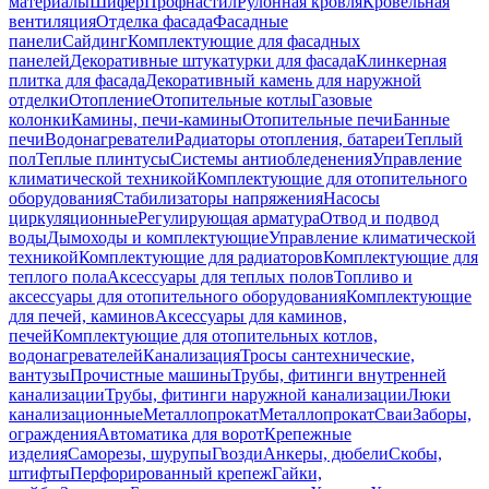
материалы
Шифер
Профнастил
Рулонная кровля
Кровельная
вентиляция
Отделка фасада
Фасадные
панели
Сайдинг
Комплектующие для фасадных
панелей
Декоративные штукатурки для фасада
Клинкерная
плитка для фасада
Декоративный камень для наружной
отделки
Отопление
Отопительные котлы
Газовые
колонки
Камины, печи-камины
Отопительные печи
Банные
печи
Водонагреватели
Радиаторы отопления, батареи
Теплый
пол
Теплые плинтусы
Системы антиобледенения
Управление
климатической техникой
Комплектующие для отопительного
оборудования
Стабилизаторы напряжения
Насосы
циркуляционные
Регулирующая арматура
Отвод и подвод
воды
Дымоходы и комплектующие
Управление климатической
техникой
Комплектующие для радиаторов
Комплектующие для
теплого пола
Аксессуары для теплых полов
Топливо и
аксессуары для отопительного оборудования
Комплектующие
для печей, каминов
Аксессуары для каминов,
печей
Комплектующие для отопительных котлов,
водонагревателей
Канализация
Тросы сантехнические,
вантузы
Прочистные машины
Трубы, фитинги внутренней
канализации
Трубы, фитинги наружной канализации
Люки
канализационные
Металлопрокат
Металлопрокат
Сваи
Заборы,
ограждения
Автоматика для ворот
Крепежные
изделия
Саморезы, шурупы
Гвозди
Анкеры, дюбели
Скобы,
штифты
Перфорированный крепеж
Гайки,