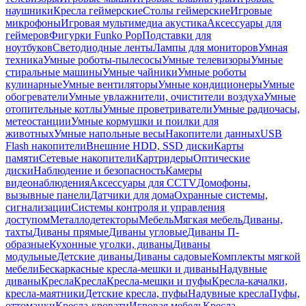
наушники
Кресла геймерские
Столы геймерские
Игровые
микрофоны
Игровая мультимедиа акустика
Аксессуары для
геймеров
Фигурки Funko Pop
Подставки для
ноутбуков
Светодиодные ленты
Лампы для мониторов
Умная
техника
Умные роботы-пылесосы
Умные телевизоры
Умные
стиральные машины
Умные чайники
Умные роботы
кулинарные
Умные вентиляторы
Умные кондиционеры
Умные
обогреватели
Умные увлажнители, очистители воздуха
Умные
отопительные котлы
Умные проветриватели
Умные радиочасы,
метеостанции
Умные кормушки и поилки для
животных
Умные напольные весы
Накопители данных
USB
Flash накопители
Внешние HDD, SSD диски
Карты
памяти
Сетевые накопители
Картридеры
Оптические
диски
Наблюдение и безопасность
Камеры
видеонаблюдения
Аксессуары для CCTV
Домофоны,
вызывные панели
Датчики для дома
Охранные системы,
сигнализации
Системы контроля и управления
доступом
Металлодетекторы
Мебель
Мягкая мебель
Диваны,
тахты
Диваны прямые
Диваны угловые
Диваны П-
образные
Кухонные уголки, диваны
Диваны
модульные
Детские диваны
Диваны садовые
Комплекты мягкой
мебели
Бескаркасные кресла-мешки и диваны
Надувные
диваны
Кресла
Кресла
Кресла-мешки и пуфы
Кресла-качалки,
кресла-маятники
Детские кресла, пуфы
Надувные кресла
Пуфы,
оттоманки
Кресла-кровати
Игровая мебель
Кресла