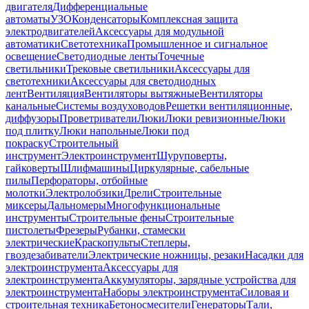
двигателя
Дифференциальные
автоматы
УЗО
Конденсаторы
Комплексная защита
электродвигателей
Аксессуары для модульной
автоматики
Светотехника
Промышленное и сигнальное
освещение
Светодиодные ленты
Точечные
светильники
Трековые светильники
Аксессуары для
светотехники
Аксессуары для светодиодных
лент
Вентиляция
Вентиляторы вытяжные
Вентиляторы
канальные
Системы воздуховодов
Решетки вентиляционные,
диффузоры
Проветриватели
Люки
Люки ревизионные
Люки
под плитку
Люки напольные
Люки под
покраску
Строительный
инструмент
Электроинструмент
Шуруповерты,
гайковерты
Шлифмашины
Циркулярные, сабельные
пилы
Перфораторы, отбойные
молотки
Электролобзики
Дрели
Строительные
миксеры
Дальномеры
Многофункциональные
инструменты
Строительные фены
Строительные
пистолеты
Фрезеры
Рубанки, стамески
электрические
Краскопульты
Степлеры,
гвоздезабиватели
Электрические ножницы, резаки
Насадки для
электроинструмента
Аксессуары для
электроинструмента
Аккумуляторы, зарядные устройства для
электроинструмента
Наборы электроинструмента
Силовая и
строительная техника
Бетоносмесители
Генераторы
Тали,