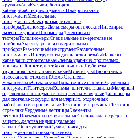
круглогубцы
Кусачки, болторезы,
кабелерезы
Специнструменты
Измерительный
инструмент
Мерительные
инструменты
Электроизмерительные
приборы
Дальномеры
Дальномеры оптические
Нивелиры,
лазерные уровни
Пирометры
Детекторы и
тестеры
Толщиномеры
Специальные измерительные
приборы
Аксессуары для измерительных
приборов
Разметочный инструмент
Разметочные
инструменты
Инструменты для нарезки резьбы
Маркеры,
карандаши строительные
Клейма ударные
Строительно-
монтажный инструмент
Заклепочники
Труборезы,
трубогибы
Ножи строительные
Мультитулы
Пробойники,
просекатели отверстий
Ломы
Степлеры
механические
Стеклорезы
Прикаточные валики
Отделочный
инструмент
Плиткорезы
Кельмы, шпатели, гладилки
Малярный,
отделочный инструмент
Скотч, ленты малярные
Диспенсеры
для скотча
Аксессуары для малярных, отделочных
работ
Пленки строительные
Лестницы и стремянки
Лестницы,
стремянки
Чердачные лестницы
Элементы
лестниц
Подъемники строительные
Спецодежда и средства
защиты
Средства индивидуальной
защиты
Огнетушители
Сумки, пояса для
инструментов
Производственная
одежда
Спецодежда
Спецобувь
Организация рабочего