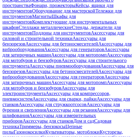
пространства
Фонари, прожекторы
Кейсы, ящики для
инструментов
Оборудование для мастерской
Тележки для
инструментов
Магниты
Шкафы для
инструментов
Комплектующие для инструментальных
шкафов
Стеллажи металлические
Стенды, держатели для
инструментов
Поддоны для инструментов
Аксессуары для
силовой и строительной техники
Аксессуары для
бензорезов
Аксессуары для бетоносмесителей
Аксессуары для
виброоборудования
Аксессуары для генераторов
Аксессуары
для затирочных машин
Аксессуары для мотопомп
Аксессуары
для мотобуров и бензобуров
Аксессуары для строительного
инструмента
Аксессуары пневмооборудования
Аксессуары для
бензорезов
Аксессуары для бетоносмесителей
Аксессуары для
виброоборудования
Аксессуары для генераторов
Аксессуары
для затирочных машин
Аксессуары для мотопомп
Аксессуары
для мотобуров и бензобуров
Аксессуары для
электроинструмента
Аксессуары для компрессоров,
пневмосистем
Аксессуары для сварки, пайки
Аксессуары для
станков
Аксессуары для стружкоотсосов
Аксессуары для
бурения и сверления
Аксессуары для резания
Аксессуары для
шлифования
Аксессуары для измерительных
приборов
Аксессуары для станков
Дом и сад
Садовая
техника
Триммеры, бензокосы
Цепные
пилы
Газонокосилки
Культиваторы, мотоблоки
Кусторезы,