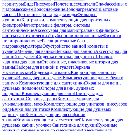
гарнитуры
Биде
Писсуары
Полотенцесушители
Спа-бассейны с
гидромассажем
Водоснабжение
Водонагреватели
Бытовые
насосы
Проточные фильтры для воды
Фильтры-
кувшины
Картриджи, комплектующие для проточных
фильтров
Магистральные фильтры, системы
сантехнические
Аксессуары для магистральных фильтров,
систем сантехнических
Трубы полипропиленовые
Фитинги
полипропиленовые
Расширительные баки,
гидроаккумуляторы
Обустройство ванной комнаты и
туалета
Мебель для ванной
Зеркала для ванной
Аксессуары для
ванной и туалета
Сиденья и чехлы для унитаза
Шторки,
карнизы для ванны
Стеклянные, пластиковые шторки для
ванны
Наборы для ванной и туалета
Зеркала
косметические
Сиденья для ванны
Коврики для ванной и
туалета
Экран-дверки в туалет
Комплектующие для мебели в
ванную
Комплектующие для сантехники
Экраны для ванн,
душевых поддонов
Опоры для ванн, душевых
поддонов
Комплектующие для ванн
Плинтусы для
сантехники
Сифоны, трапы
Комплектующие для
умывальников, моек
Комплектующие для унитазов, писсуаров,
биде
Бачки для унитазов
Комплектующие для душевых
гарнитуров
Комплектующие для сифонов,
трапов
Комплектующие для смесителей
Комплектующие для
душевых кабин, уголков
Сантехника для кухни
Кухонные
мойки
Кухонные мойки со смесителями
Смесители для