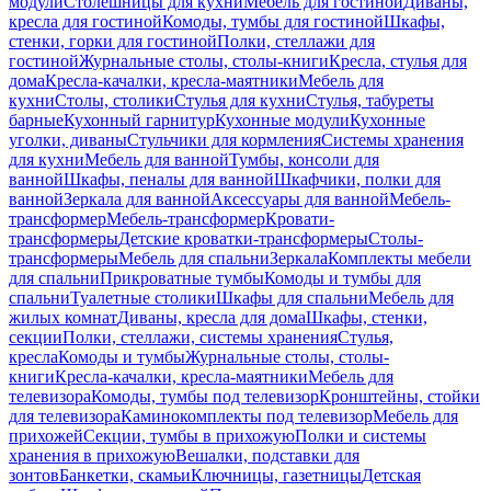
модули
Столешницы для кухни
Мебель для гостиной
Диваны,
кресла для гостиной
Комоды, тумбы для гостиной
Шкафы,
стенки, горки для гостиной
Полки, стеллажи для
гостиной
Журнальные столы, столы-книги
Кресла, стулья для
дома
Кресла-качалки, кресла-маятники
Мебель для
кухни
Столы, столики
Стулья для кухни
Стулья, табуреты
барные
Кухонный гарнитур
Кухонные модули
Кухонные
уголки, диваны
Стульчики для кормления
Системы хранения
для кухни
Мебель для ванной
Тумбы, консоли для
ванной
Шкафы, пеналы для ванной
Шкафчики, полки для
ванной
Зеркала для ванной
Аксессуары для ванной
Мебель-
трансформер
Мебель-трансформер
Кровати-
трансформеры
Детские кроватки-трансформеры
Столы-
трансформеры
Мебель для спальни
Зеркала
Комплекты мебели
для спальни
Прикроватные тумбы
Комоды и тумбы для
спальни
Туалетные столики
Шкафы для спальни
Мебель для
жилых комнат
Диваны, кресла для дома
Шкафы, стенки,
секции
Полки, стеллажи, системы хранения
Стулья,
кресла
Комоды и тумбы
Журнальные столы, столы-
книги
Кресла-качалки, кресла-маятники
Мебель для
телевизора
Комоды, тумбы под телевизор
Кронштейны, стойки
для телевизора
Каминокомплекты под телевизор
Мебель для
прихожей
Секции, тумбы в прихожую
Полки и системы
хранения в прихожую
Вешалки, подставки для
зонтов
Банкетки, скамьи
Ключницы, газетницы
Детская