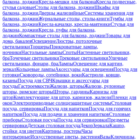
балкона, лоджии
Кресла-мешки для балкона
Кресла подвесные,
стулья садовые
Столы для балкона, лоджии
Шкафы для
балкона, лоджии
Дверцы жалюзийные
Системы хранения для
балкона, лоджии
Журнальные столы, столы-книги
Тумбы для
балкона, лоджии
Кресла-качалки, кресла-маятники
Стулья для
балкона, лоджии
Кресла, пуфы для балкона,
лоджии
Компактные столы для балкона, лоджии
Товары для
дома, бакалея
Освещение
Люстры, потолочные
светильники
Торшеры
Прикроватные лампы,
ночники
Настольные лампы
Споты
Настенные светильники,
бра
Точечные светильники
Трековые светильники
Уличные
светильники, фонари, бра
Лампы
Освещение для картин,
зеркал
Кольцевые лампы
Аксессуары для освещения
Посуда для
готовки
Сковороды, сотейники, воки
Кастрюли, ковши,
казаны
Посуда для СВЧ
Крышки и аксессуары для
посуды
Гастроемкости
Жалюзи, шторы
Жалюзи, рулонные
шторы, римские шторы
Шторы, гардины
Карнизы для
штор
Комплектующие для штор, карнизов, жалюзи
Пленки для
окон
Электроприводные солнцезащитные системы
Столовая
посуда, сервировка
Посуда для напитков
Посуда для горячих
напитков
Посуда для подачи и хранения напитков
Столовые
приборы
Столовая посуда
Посуда для сервировки
Предметы
сервировки
Детская столовая посуда
Декор
Зеркала
Кашпо,
стойки для цветов
Картины, постеры
Часы
интерьерные
Искусственные цветы, растения
Вазы
Ключницы,