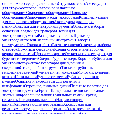
станков
Аксессуары для станков
Стружкоотсосы
Аксессуары
для стружкоотсосов
Сварочное и паяльное
оборудование
Сварочное оборудование
Паяльное
оборудование
Сварочные маски, аксессуары
Комплектующие
для сварочного оборудования
Аксессуары для сварки,
пайки
Оснастка для электроинструмента
Оснастка, наборы
оснастки
Насадки для граверов
Щетки для
электроинструмента
Развертки
Пуансоны
Щетки для
электродвигателей
Слесарный инструмент
Наборы
инструментов
Головки, биты
Гаечные ключи
Отвертки, наборы
отверток
Ножницы слесарные
Клещи строительные
Зубила,
керны, выколотки
Щетки слесарные
Оснастка и аксессуары для
бурения и сверления
Сверла, буры, зенкеры
Коронки
Зубила для
электроинструмента
Аксессуары для бурения и
сверления
Столярный инструмент
Тиски, струбцины,
гейферные зажимы
Ручные пилы, ножовки
Молотки, кувалды,
киянки
Напильники
Ручные стамески
Рубанки, рашпили
ручные
Оснастка и аксессуары для резания и
шлифования
Отрезные, пильные диски
Пильные полотна для
электроинструмента
Фрезы
Шлифовальные диски, насадки,
листы
Шлифовальные чашки
Точильные камни, круги,
сегменты
Полировальные валы
Направляющие
шины
Комплектующие для резания
Аксессуары для
резания
Аксессуары для шлифования
Электромонтажный
инструмент
Обжимной инструмент
Плоскогубцы,