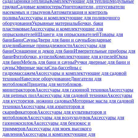
сада
Парники
Теплицы
Комплектующие для теплиц
Модульные
грядки
Садовые компостеры
Уничтожители, отпугиватели
насекомых и грызунов
Автоматизация и контроль
полива
Аксессуары и комплектующие для поливочного
оборудования
Укрывные материалы
Бочки, баки
пластиковые
Аксессуары и комплектующие для
опрыскивателей
Шланги для опрыскивателей
Товары для
бани
Бани
Сауны
Двери для бани и сауны
Бондарные
изделия
Банные принадлежности
Аксессуары для
бани
Оснащение и декор для бани
Измерительные приборы для
бани
Фитобочки, купели
Комплектующие для купелей
Окна
для бани
Мебель для бани и сауны
Ручки дверные для бани и
сауны
Эфирные масла
Спа-бассейны с
гидромассажем
Аксессуары и комплектующие для садовой
техники
Навесное оборудование
Двигатели для
мотоблоков
Прицепы для мотоблоков,
минитракторов
Аксессуары для газонной техники
Аксессуары
для цепных пил
Аксессуары для садовой техники
Аксессуары
для кусторезов, ножниц садовых
Моторные масла для садовой
техники
Аксессуары для аэратоторов и
скарификаторов
Аксессуары для культиваторов и
мотоблоков
Аксессуары для воздуходувок
Аксессуары для
газонокосилок
Аксессуары для бензокос и
триммеров
Аксессуары для моек высокого
давления
Аксессуары и комплектующие для