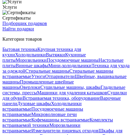
Услуги
Сертификаты
Подборщик подарков
Найти подарки
Категории товаров
Бытовая техника
Крупная техника для
кухни
Холодильники
Вытяжки
Кухонные
плиты
Морозильники
Посудомоечные машины
Настольные
плиты
Винные шкафы
Мини-холодильники
Техника для ухода
за одеждой
Стиральные машины
Стиральные машины
встраиваемые
Утюги
Отпариватели
Швейные, вышивальные
машины
Промышленные швейные
машины
Оверлоки
Сушильные машины, шкафы
Гладильные
системы, прессы
Машинки для удаления катышков
Сушилки
для обуви
Встраиваемая техника, оборудование
Варочные
панели
Духовые шкафы
Холодильники
встраиваемые
Посудомоечные машины
встраиваемые
Микроволновые печи
встраиваемые
Кофемашины встраиваемые
Комплекты
встраиваемой техники
Морозильники
встраиваемые
Измельчители пищевых отходов
Шкафы для