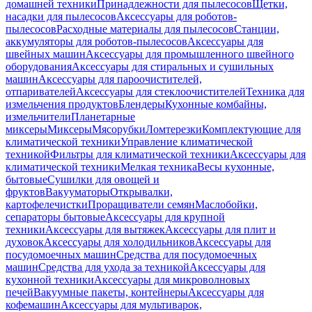
домашней техники
Принадлежности для пылесосов
Щетки,
насадки для пылесосов
Аксессуары для роботов-
пылесосов
Расходные материалы для пылесосов
Станции,
аккумуляторы для роботов-пылесосов
Аксессуары для
швейных машин
Аксессуары для промышленного швейного
оборудования
Аксессуары для стиральных и сушильных
машин
Аксессуары для пароочистителей,
отпаривателей
Аксессуары для стеклоочистителей
Техника для
измельчения продуктов
Блендеры
Кухонные комбайны,
измельчители
Планетарные
миксеры
Миксеры
Мясорубки
Ломтерезки
Комплектующие для
климатической техники
Управление климатической
техникой
Фильтры для климатической техники
Аксессуары для
климатической техники
Мелкая техника
Весы кухонные,
бытовые
Сушилки для овощей и
фруктов
Вакууматоры
Открывалки,
картофелечистки
Проращиватели семян
Маслобойки,
сепараторы бытовые
Аксессуары для крупной
техники
Аксессуары для вытяжек
Аксессуары для плит и
духовок
Аксессуары для холодильников
Аксессуары для
посудомоечных машин
Средства для посудомоечных
машин
Средства для ухода за техникой
Аксессуары для
кухонной техники
Аксессуары для микроволновых
печей
Вакуумные пакеты, контейнеры
Аксессуары для
кофемашин
Аксессуары для мультиварок,