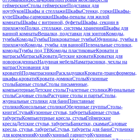
геймерские
Столы геймерские
Подставки для
ноутбуков
Шкафы и стеллажи
Шкафы
Стенки, горки
Шкафы-
купе
Шкафы-гармошки
Шкафы-пеналы для жилой
комнаты
Шкафы с витриной, буфеты
Шкафы, секции в
прихожую
Полки, стеллажи, системы хранения
Шкафы для
ванной комнаты
Вешалки, подставки для зонтов
Комоды,
тумбы
Комоды
Тумбы
Прикроватные тумбы
Обувницы, тумбы в
прихожую
Комоды, тумбы для ванной
Пеленальные столики,
комоды
Тумбы под ТВ
Комоды пластиковые
Кровати и
матрасы
Матрасы
Кровати
Детские кровати
Кроватки для
новорожденных
Надувная мебель
Наматрасники, чехлы на
матрас
Основания для
кроватей
Подматрасники
Раскладушки
Кровати-трансформеры,
шкафы-кровати
Кровати-домики
Столы
Кухонные
столы
Барные столы
Столы письменные,
компьютерные
Детские столы
Туалетные столики
Журнальные
столы
Садовые столы
Растущие столы и парты
Столы,
журнальные столики для бани
Приставные
столики
Консольные столики
Обеденные группы
Столы-
книги
Стулья
Кухонные стулья, табуреты
Барные стулья,
табуреты
Компьютерные кресла, стулья
Геймерские
кресла
Детские стулья, табуреты
Банкетки, скамьи
Садовые
кресла, стулья, табуреты
Стулья, табуреты для бани
Стульчики
для кормления
Кухня
Кухонный гарнитур
Кухонные