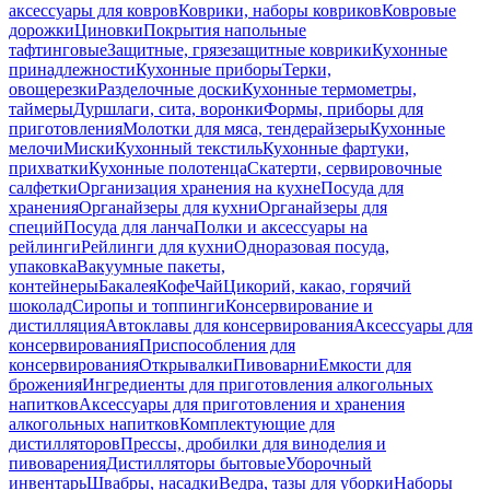
аксессуары для ковров
Коврики, наборы ковриков
Ковровые
дорожки
Циновки
Покрытия напольные
тафтинговые
Защитные, грязезащитные коврики
Кухонные
принадлежности
Кухонные приборы
Терки,
овощерезки
Разделочные доски
Кухонные термометры,
таймеры
Дуршлаги, сита, воронки
Формы, приборы для
приготовления
Молотки для мяса, тендерайзеры
Кухонные
мелочи
Миски
Кухонный текстиль
Кухонные фартуки,
прихватки
Кухонные полотенца
Скатерти, сервировочные
салфетки
Организация хранения на кухне
Посуда для
хранения
Органайзеры для кухни
Органайзеры для
специй
Посуда для ланча
Полки и аксессуары на
рейлинги
Рейлинги для кухни
Одноразовая посуда,
упаковка
Вакуумные пакеты,
контейнеры
Бакалея
Кофе
Чай
Цикорий, какао, горячий
шоколад
Сиропы и топпинги
Консервирование и
дистилляция
Автоклавы для консервирования
Аксессуары для
консервирования
Приспособления для
консервирования
Открывалки
Пивоварни
Емкости для
брожения
Ингредиенты для приготовления алкогольных
напитков
Аксессуары для приготовления и хранения
алкогольных напитков
Комплектующие для
дистилляторов
Прессы, дробилки для виноделия и
пивоварения
Дистилляторы бытовые
Уборочный
инвентарь
Швабры, насадки
Ведра, тазы для уборки
Наборы