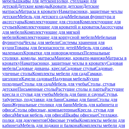
мебель
Шкафы для детской
Полки, стеллажи для
детской
Детские комоды
Кровати детские
Детские
матрасы
Матрасы в кроватку
Наматрасники, защитные чехлы
детские
Мебель для детского сада
Мебельная фурнитура и
аксессуары
Комплектующие для столов
Комплектующие для
стульев
Комплектующие для кроватей и кроваток
Аксессуары
для мебели
Комплектующие для мягкой
мебели
Комплектующие для корпусной мебели
Мебельная
фурнитура
Чехлы для мебели
Системы хранения для
кухни
Товары для безопасности детей
Мебель для самых
маленьких
Кроватки для новорожденных
Пеленальные
столики, комоды, матрасы
Манежи, кровати-манежи
Матрасы в
кроватку
Наматрасники, защитные чехлы в кроватку
Садовая
мебель
Садовые диваны, кресла
Садовые стулья
Садовые,
уличные столы
Комплекты мебели для сада
Гамаки,
шезлонги
Качели садовые
Надувная мебель
Кухни
походные
Столы для сада
Мебель для учебы
Столы, стулья
детские
Письменные столы
Растущие столы и парты
Растущие
кресла и стулья для учебы
Мебель для бани и сауны
Стулья,
табуретки, подставки для бани
Скамьи для бани
Столы для
бани
Журнальные столики для бани
Мебель для кабинета и
офиса
Столы офисные, компьютерные
Кресла, стулья для
офиса
Мягкая мебель для офиса
Шкафы офисные
Стеллажи,
полки для документов
Офисные тумбы
Комплекты мебели для
кабинета
Мебель для лоджии и балкона
Комплекты мебели для