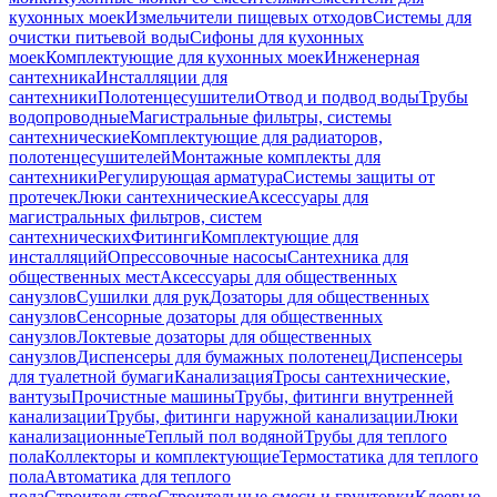
кухонных моек
Измельчители пищевых отходов
Системы для
очистки питьевой воды
Сифоны для кухонных
моек
Комплектующие для кухонных моек
Инженерная
сантехника
Инсталляции для
сантехники
Полотенцесушители
Отвод и подвод воды
Трубы
водопроводные
Магистральные фильтры, системы
сантехнические
Комплектующие для радиаторов,
полотенцесушителей
Монтажные комплекты для
сантехники
Регулирующая арматура
Системы защиты от
протечек
Люки сантехнические
Аксессуары для
магистральных фильтров, систем
сантехнических
Фитинги
Комплектующие для
инсталляций
Опрессовочные насосы
Сантехника для
общественных мест
Аксессуары для общественных
санузлов
Сушилки для рук
Дозаторы для общественных
санузлов
Сенсорные дозаторы для общественных
санузлов
Локтевые дозаторы для общественных
санузлов
Диспенсеры для бумажных полотенец
Диспенсеры
для туалетной бумаги
Канализация
Тросы сантехнические,
вантузы
Прочистные машины
Трубы, фитинги внутренней
канализации
Трубы, фитинги наружной канализации
Люки
канализационные
Теплый пол водяной
Трубы для теплого
пола
Коллекторы и комплектующие
Термостатика для теплого
пола
Автоматика для теплого
пола
Строительство
Строительные смеси и грунтовки
Клеевые