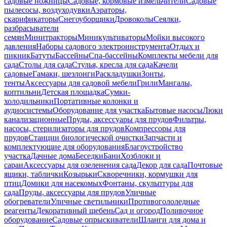
садовые ножницы
Садовые, кормовые измельчители
Садовые
пылесосы, воздуходувки
Аэраторы,
скарификаторы
Снегоуборщики
Дровоколы
Сеялки,
разбрасыватели
семян
Минитракторы
Миникультиваторы
Мойки высокого
давления
Наборы садового электроинструмента
Отдых и
пикник
Батуты
Бассейны
Спа-бассейны
Комплекты мебели для
сада
Столы для сада
Стулья, кресла для сада
Качели
садовые
Гамаки, шезлонги
Раскладушки
Зонты,
тенты
Аксессуары для садовой мебели
Грили
Мангалы,
коптильни
Детская площадка
Сумки-
холодильники
Портативные колонки и
аудиосистемы
Оборудование для участка
Бытовые насосы
Люки
канализационные
Пруды, аксессуары для прудов
Фильтры,
насосы, стерилизаторы для прудов
Компрессоры для
прудов
Станции биологической очистки
Запчасти и
комплектующие для оборудования
Благоустройство
участка
Дачные дома
Беседки
Бани
Хозблоки и
сараи
Аксессуары для озеленения сада
Декор для сада
Почтовые
ящики, таблички
Козырьки
Скворечники, кормушки для
птиц
Домики для насекомых
Фонтаны, скульптуры для
сада
Пруды, аксессуары для прудов
Уличные
обогреватели
Уличные светильники
Противогололедные
реагенты
Декоративный щебень
Сад и огород
Поливочное
оборудование
Садовые опрыскиватели
Шланги для дома и