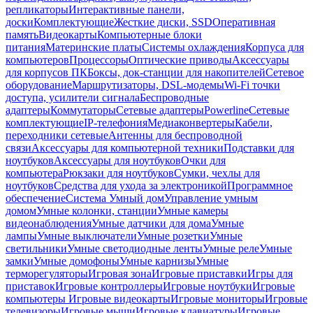
репликаторы
Интерактивные панели,
доски
Комплектующие
Жесткие диски, SSD
Оперативная
память
Видеокарты
Компьютерные блоки
питания
Материнские платы
Системы охлаждения
Корпуса для
компьютеров
Процессоры
Оптические приводы
Аксессуары
для корпусов ПК
Боксы, док-станции для накопителей
Сетевое
оборудование
Маршрутизаторы, DSL-модемы
Wi-Fi точки
доступа, усилители сигнала
Беспроводные
адаптеры
Коммутаторы
Сетевые адаптеры
Powerline
Сетевые
комплектующие
IP-телефония
Медиаконвертеры
Кабели,
переходники сетевые
Антенны для беспроводной
связи
Аксессуары для компьютерной техники
Подставки для
ноутбуков
Аксессуары для ноутбуков
Очки для
компьютера
Рюкзаки для ноутбуков
Сумки, чехлы для
ноутбуков
Средства для ухода за электроникой
Программное
обеспечение
Система Умный дом
Управление умным
домом
Умные колонки, станции
Умные камеры
видеонаблюдения
Умные датчики для дома
Умные
лампы
Умные выключатели
Умные розетки
Умные
светильники
Умные светодиодные ленты
Умные реле
Умные
замки
Умные домофоны
Умные карнизы
Умные
терморегуляторы
Игровая зона
Игровые приставки
Игры для
приставок
Игровые контроллеры
Игровые ноутбуки
Игровые
компьютеры
Игровые видеокарты
Игровые мониторы
Игровые
телевизоры
Игровые мыши
Игровые клавиатуры
Игровые