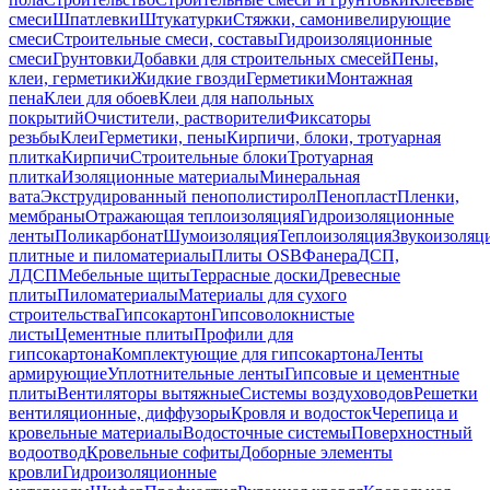
смеси
Шпатлевки
Штукатурки
Стяжки, самонивелирующие
смеси
Строительные смеси, составы
Гидроизоляционные
смеси
Грунтовки
Добавки для строительных смесей
Пены,
клеи, герметики
Жидкие гвозди
Герметики
Монтажная
пена
Клеи для обоев
Клеи для напольных
покрытий
Очистители, растворители
Фиксаторы
резьбы
Клеи
Герметики, пены
Кирпичи, блоки, тротуарная
плитка
Кирпичи
Строительные блоки
Тротуарная
плитка
Изоляционные материалы
Минеральная
вата
Экструдированный пенополистирол
Пенопласт
Пленки,
мембраны
Отражающая теплоизоляция
Гидроизоляционные
ленты
Поликарбонат
Шумоизоляция
Теплоизоляция
Звукоизоляц
плитные и пиломатериалы
Плиты OSB
Фанера
ДСП,
ЛДСП
Мебельные щиты
Террасные доски
Древесные
плиты
Пиломатериалы
Материалы для сухого
строительства
Гипсокартон
Гипсоволокнистые
листы
Цементные плиты
Профили для
гипсокартона
Комплектующие для гипсокартона
Ленты
армирующие
Уплотнительные ленты
Гипсовые и цементные
плиты
Вентиляторы вытяжные
Системы воздуховодов
Решетки
вентиляционные, диффузоры
Кровля и водосток
Черепица и
кровельные материалы
Водосточные системы
Поверхностный
водоотвод
Кровельные софиты
Доборные элементы
кровли
Гидроизоляционные