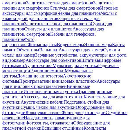
смартфонов
Защитные стекла для смартфонов
Защитные
пленки для смартфонов
Стилусы для смартфонов
Игровые
аксессуары для смартфонов
Чехлы для планшетов
Чехлы с
клавиатурой для планшетов
Защитные стекла для
планшетов
Защитные пленки для планшетов
Сумки для
планшетов
Стилусы для планшетов
Аксессуары для
планшетов, смартфонов
Кабели для телефонов,
планшетов
Фото,
видеосъемка
Фотоаппараты
Видеокамеры
Экшн-камеры
Карты
памяти
Объективы
Вспышки
Аксессуары для камер
Сумки и
чехлы для камер
Зарядные устройства, аккумуляторы для фото,
видеокамер
Аксессуары для объективов
Штативы
Цифровые
фоторамки
Аудиотехника
Мультимедиа акустика
Радиочасы,
метеостанции
Радиоприемники
Музыкальные
центры
Домашние кинотеатры
Акустические
системы
Проигрыватели виниловых пластинок
Аксессуары
для виниловых проигрывателей
Виниловые
пластинки
Инсталляционная акустика
Трансляционные
усилители
Аксессуары для аудиотехники
Комплектующие для
акустики
Акустические кабели
Подставки, стойки для
акустики
Сумки, чехлы для акустики
Оборудование для
фотостудии
Кольцевые лампы
Фоны для фотостудии
Студийное
освещение
Насадки светоформирующие для
фотостудии
Фотозонты, отражатели
Оборудование для
предметной съемки
Вспышки студийные
Комплекты