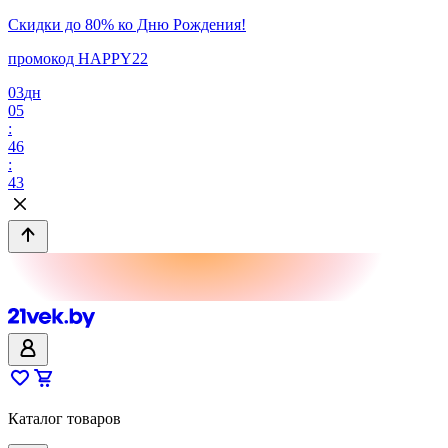
Скидки до 80% ко Дню Рождения!
промокод HAPPY22
03
дн
05
:
46
:
43
Каталог товаров