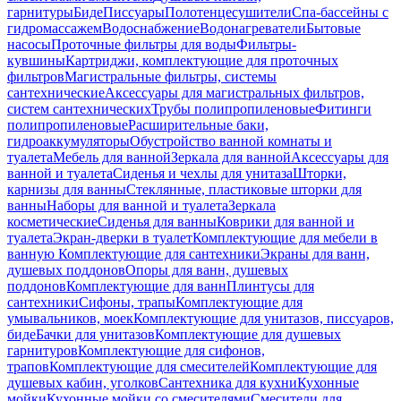
гарнитуры
Биде
Писсуары
Полотенцесушители
Спа-бассейны с
гидромассажем
Водоснабжение
Водонагреватели
Бытовые
насосы
Проточные фильтры для воды
Фильтры-
кувшины
Картриджи, комплектующие для проточных
фильтров
Магистральные фильтры, системы
сантехнические
Аксессуары для магистральных фильтров,
систем сантехнических
Трубы полипропиленовые
Фитинги
полипропиленовые
Расширительные баки,
гидроаккумуляторы
Обустройство ванной комнаты и
туалета
Мебель для ванной
Зеркала для ванной
Аксессуары для
ванной и туалета
Сиденья и чехлы для унитаза
Шторки,
карнизы для ванны
Стеклянные, пластиковые шторки для
ванны
Наборы для ванной и туалета
Зеркала
косметические
Сиденья для ванны
Коврики для ванной и
туалета
Экран-дверки в туалет
Комплектующие для мебели в
ванную
Комплектующие для сантехники
Экраны для ванн,
душевых поддонов
Опоры для ванн, душевых
поддонов
Комплектующие для ванн
Плинтусы для
сантехники
Сифоны, трапы
Комплектующие для
умывальников, моек
Комплектующие для унитазов, писсуаров,
биде
Бачки для унитазов
Комплектующие для душевых
гарнитуров
Комплектующие для сифонов,
трапов
Комплектующие для смесителей
Комплектующие для
душевых кабин, уголков
Сантехника для кухни
Кухонные
мойки
Кухонные мойки со смесителями
Смесители для