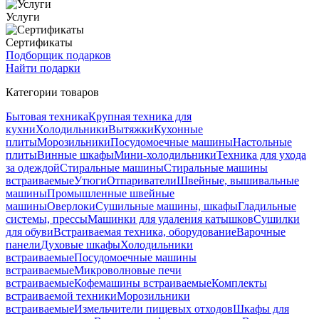
Услуги
Сертификаты
Подборщик подарков
Найти подарки
Категории товаров
Бытовая техника
Крупная техника для
кухни
Холодильники
Вытяжки
Кухонные
плиты
Морозильники
Посудомоечные машины
Настольные
плиты
Винные шкафы
Мини-холодильники
Техника для ухода
за одеждой
Стиральные машины
Стиральные машины
встраиваемые
Утюги
Отпариватели
Швейные, вышивальные
машины
Промышленные швейные
машины
Оверлоки
Сушильные машины, шкафы
Гладильные
системы, прессы
Машинки для удаления катышков
Сушилки
для обуви
Встраиваемая техника, оборудование
Варочные
панели
Духовые шкафы
Холодильники
встраиваемые
Посудомоечные машины
встраиваемые
Микроволновые печи
встраиваемые
Кофемашины встраиваемые
Комплекты
встраиваемой техники
Морозильники
встраиваемые
Измельчители пищевых отходов
Шкафы для