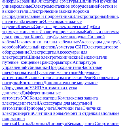
анкеры
Карабины
Фиксаторы арматуры
Шплинты
Пружины
универсальные
Электромонтажное оборудование
Розетки и
выключатели
Электрические звонки
Коробки
распределительные и подрозетники
Электропатроны
Вилки,
штепсели
Заземление
Электромонтажные
изделия
Клеммы
Средства диэлектрические
Трубки
термоусаживаемые
Изолирующие зажимы
Кабель и системы
для прокладки
Короба, трубы, металлорукав
Силовой
кабель
Наконечники, гильзы кабельные
Аксессуары для труб,
коробов
Кабельный крепеж
Арматура СИП
Электрощитовое
оборудование
Электрощиты
Аксессуары для
электрощита
Шины электротехнические
Выключатели
путевые, концевые
Трансформаторы
Аппаратура
управления
Рубильники
Предохранители
Частотные
преобразователи
Пускатели магнитные
Модульная
автоматика
Выключатели автоматические
Реле
Выключатели
нагрузки
Контакторы
Дополнительное модульное
оборудование
УЗИП
Автоматика пуска
двигателя
Дифференциальные
автоматы
УЗО
Конденсаторы
Комплексная защита
электродвигателей
Аксессуары для модульной
автоматики
Приборы учета
Счетчики газа
Счетчики
электроэнергии
Счетчики воды
Ремонт и отделка
Напольные
покрытия и
плитка
Плитка
Ламинат
Линолеум
Керамогранит
Спортивные