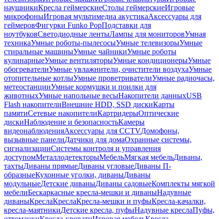
наушники
Кресла геймерские
Столы геймерские
Игровые
микрофоны
Игровая мультимедиа акустика
Аксессуары для
геймеров
Фигурки Funko Pop
Подставки для
ноутбуков
Светодиодные ленты
Лампы для мониторов
Умная
техника
Умные роботы-пылесосы
Умные телевизоры
Умные
стиральные машины
Умные чайники
Умные роботы
кулинарные
Умные вентиляторы
Умные кондиционеры
Умные
обогреватели
Умные увлажнители, очистители воздуха
Умные
отопительные котлы
Умные проветриватели
Умные радиочасы,
метеостанции
Умные кормушки и поилки для
животных
Умные напольные весы
Накопители данных
USB
Flash накопители
Внешние HDD, SSD диски
Карты
памяти
Сетевые накопители
Картридеры
Оптические
диски
Наблюдение и безопасность
Камеры
видеонаблюдения
Аксессуары для CCTV
Домофоны,
вызывные панели
Датчики для дома
Охранные системы,
сигнализации
Системы контроля и управления
доступом
Металлодетекторы
Мебель
Мягкая мебель
Диваны,
тахты
Диваны прямые
Диваны угловые
Диваны П-
образные
Кухонные уголки, диваны
Диваны
модульные
Детские диваны
Диваны садовые
Комплекты мягкой
мебели
Бескаркасные кресла-мешки и диваны
Надувные
диваны
Кресла
Кресла
Кресла-мешки и пуфы
Кресла-качалки,
кресла-маятники
Детские кресла, пуфы
Надувные кресла
Пуфы,
оттоманки
Кресла-кровати
Игровая мебель
Кресла