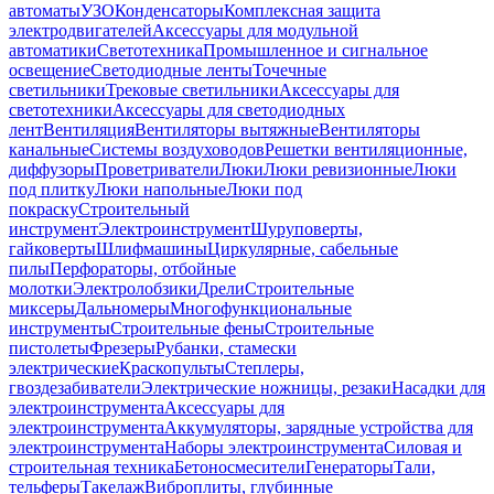
автоматы
УЗО
Конденсаторы
Комплексная защита
электродвигателей
Аксессуары для модульной
автоматики
Светотехника
Промышленное и сигнальное
освещение
Светодиодные ленты
Точечные
светильники
Трековые светильники
Аксессуары для
светотехники
Аксессуары для светодиодных
лент
Вентиляция
Вентиляторы вытяжные
Вентиляторы
канальные
Системы воздуховодов
Решетки вентиляционные,
диффузоры
Проветриватели
Люки
Люки ревизионные
Люки
под плитку
Люки напольные
Люки под
покраску
Строительный
инструмент
Электроинструмент
Шуруповерты,
гайковерты
Шлифмашины
Циркулярные, сабельные
пилы
Перфораторы, отбойные
молотки
Электролобзики
Дрели
Строительные
миксеры
Дальномеры
Многофункциональные
инструменты
Строительные фены
Строительные
пистолеты
Фрезеры
Рубанки, стамески
электрические
Краскопульты
Степлеры,
гвоздезабиватели
Электрические ножницы, резаки
Насадки для
электроинструмента
Аксессуары для
электроинструмента
Аккумуляторы, зарядные устройства для
электроинструмента
Наборы электроинструмента
Силовая и
строительная техника
Бетоносмесители
Генераторы
Тали,
тельферы
Такелаж
Виброплиты, глубинные