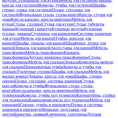
модули
Столешницы для кухни
Мебель для гостиной
Диваны,
кресла для гостиной
Комоды, тумбы для гостиной
Шкафы,
стенки, горки для гостиной
Полки, стеллажи для
гостиной
Журнальные столы, столы-книги
Кресла, стулья для
дома
Кресла-качалки, кресла-маятники
Мебель для
кухни
Столы, столики
Стулья для кухни
Стулья, табуреты
барные
Кухонный гарнитур
Кухонные модули
Кухонные
уголки, диваны
Стульчики для кормления
Системы хранения
для кухни
Мебель для ванной
Тумбы, консоли для
ванной
Шкафы, пеналы для ванной
Шкафчики, полки для
ванной
Зеркала для ванной
Аксессуары для ванной
Мебель-
трансформер
Мебель-трансформер
Кровати-
трансформеры
Детские кроватки-трансформеры
Столы-
трансформеры
Мебель для спальни
Зеркала
Комплекты мебели
для спальни
Прикроватные тумбы
Комоды и тумбы для
спальни
Туалетные столики
Шкафы для спальни
Мебель для
жилых комнат
Диваны, кресла для дома
Шкафы, стенки,
секции
Полки, стеллажи, системы хранения
Стулья,
кресла
Комоды и тумбы
Журнальные столы, столы-
книги
Кресла-качалки, кресла-маятники
Мебель для
телевизора
Комоды, тумбы под телевизор
Кронштейны, стойки
для телевизора
Каминокомплекты под телевизор
Мебель для
прихожей
Секции, тумбы в прихожую
Полки и системы
хранения в прихожую
Вешалки, подставки для
зонтов
Банкетки, скамьи
Ключницы, газетницы
Детская