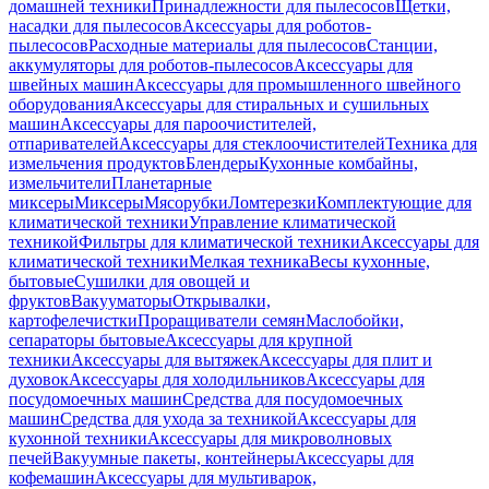
домашней техники
Принадлежности для пылесосов
Щетки,
насадки для пылесосов
Аксессуары для роботов-
пылесосов
Расходные материалы для пылесосов
Станции,
аккумуляторы для роботов-пылесосов
Аксессуары для
швейных машин
Аксессуары для промышленного швейного
оборудования
Аксессуары для стиральных и сушильных
машин
Аксессуары для пароочистителей,
отпаривателей
Аксессуары для стеклоочистителей
Техника для
измельчения продуктов
Блендеры
Кухонные комбайны,
измельчители
Планетарные
миксеры
Миксеры
Мясорубки
Ломтерезки
Комплектующие для
климатической техники
Управление климатической
техникой
Фильтры для климатической техники
Аксессуары для
климатической техники
Мелкая техника
Весы кухонные,
бытовые
Сушилки для овощей и
фруктов
Вакууматоры
Открывалки,
картофелечистки
Проращиватели семян
Маслобойки,
сепараторы бытовые
Аксессуары для крупной
техники
Аксессуары для вытяжек
Аксессуары для плит и
духовок
Аксессуары для холодильников
Аксессуары для
посудомоечных машин
Средства для посудомоечных
машин
Средства для ухода за техникой
Аксессуары для
кухонной техники
Аксессуары для микроволновых
печей
Вакуумные пакеты, контейнеры
Аксессуары для
кофемашин
Аксессуары для мультиварок,