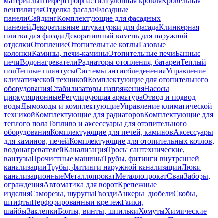
материалы
Шифер
Профнастил
Рулонная кровля
Кровельная
вентиляция
Отделка фасада
Фасадные
панели
Сайдинг
Комплектующие для фасадных
панелей
Декоративные штукатурки для фасада
Клинкерная
плитка для фасада
Декоративный камень для наружной
отделки
Отопление
Отопительные котлы
Газовые
колонки
Камины, печи-камины
Отопительные печи
Банные
печи
Водонагреватели
Радиаторы отопления, батареи
Теплый
пол
Теплые плинтусы
Системы антиобледенения
Управление
климатической техникой
Комплектующие для отопительного
оборудования
Стабилизаторы напряжения
Насосы
циркуляционные
Регулирующая арматура
Отвод и подвод
воды
Дымоходы и комплектующие
Управление климатической
техникой
Комплектующие для радиаторов
Комплектующие для
теплого пола
Топливо и аксессуары для отопительного
оборудования
Комплектующие для печей, каминов
Аксессуары
для каминов, печей
Комплектующие для отопительных котлов,
водонагревателей
Канализация
Тросы сантехнические,
вантузы
Прочистные машины
Трубы, фитинги внутренней
канализации
Трубы, фитинги наружной канализации
Люки
канализационные
Металлопрокат
Металлопрокат
Сваи
Заборы,
ограждения
Автоматика для ворот
Крепежные
изделия
Саморезы, шурупы
Гвозди
Анкеры, дюбели
Скобы,
штифты
Перфорированный крепеж
Гайки,
шайбы
Заклепки
Болты, винты, шпильки
Хомуты
Химические