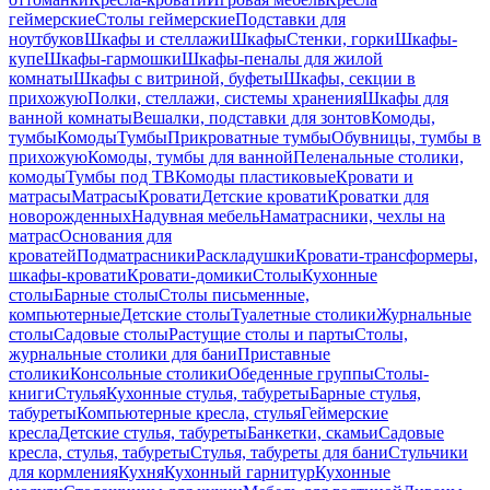
геймерские
Столы геймерские
Подставки для
ноутбуков
Шкафы и стеллажи
Шкафы
Стенки, горки
Шкафы-
купе
Шкафы-гармошки
Шкафы-пеналы для жилой
комнаты
Шкафы с витриной, буфеты
Шкафы, секции в
прихожую
Полки, стеллажи, системы хранения
Шкафы для
ванной комнаты
Вешалки, подставки для зонтов
Комоды,
тумбы
Комоды
Тумбы
Прикроватные тумбы
Обувницы, тумбы в
прихожую
Комоды, тумбы для ванной
Пеленальные столики,
комоды
Тумбы под ТВ
Комоды пластиковые
Кровати и
матрасы
Матрасы
Кровати
Детские кровати
Кроватки для
новорожденных
Надувная мебель
Наматрасники, чехлы на
матрас
Основания для
кроватей
Подматрасники
Раскладушки
Кровати-трансформеры,
шкафы-кровати
Кровати-домики
Столы
Кухонные
столы
Барные столы
Столы письменные,
компьютерные
Детские столы
Туалетные столики
Журнальные
столы
Садовые столы
Растущие столы и парты
Столы,
журнальные столики для бани
Приставные
столики
Консольные столики
Обеденные группы
Столы-
книги
Стулья
Кухонные стулья, табуреты
Барные стулья,
табуреты
Компьютерные кресла, стулья
Геймерские
кресла
Детские стулья, табуреты
Банкетки, скамьи
Садовые
кресла, стулья, табуреты
Стулья, табуреты для бани
Стульчики
для кормления
Кухня
Кухонный гарнитур
Кухонные