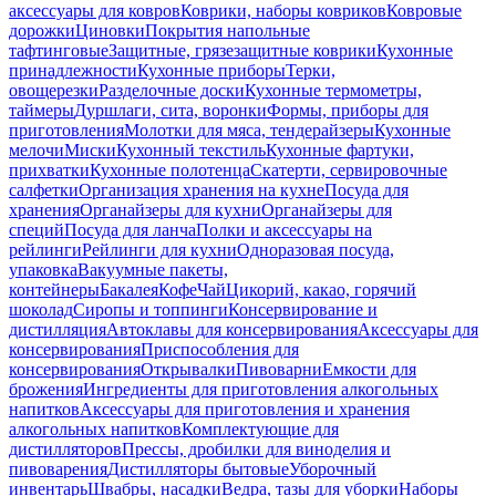
аксессуары для ковров
Коврики, наборы ковриков
Ковровые
дорожки
Циновки
Покрытия напольные
тафтинговые
Защитные, грязезащитные коврики
Кухонные
принадлежности
Кухонные приборы
Терки,
овощерезки
Разделочные доски
Кухонные термометры,
таймеры
Дуршлаги, сита, воронки
Формы, приборы для
приготовления
Молотки для мяса, тендерайзеры
Кухонные
мелочи
Миски
Кухонный текстиль
Кухонные фартуки,
прихватки
Кухонные полотенца
Скатерти, сервировочные
салфетки
Организация хранения на кухне
Посуда для
хранения
Органайзеры для кухни
Органайзеры для
специй
Посуда для ланча
Полки и аксессуары на
рейлинги
Рейлинги для кухни
Одноразовая посуда,
упаковка
Вакуумные пакеты,
контейнеры
Бакалея
Кофе
Чай
Цикорий, какао, горячий
шоколад
Сиропы и топпинги
Консервирование и
дистилляция
Автоклавы для консервирования
Аксессуары для
консервирования
Приспособления для
консервирования
Открывалки
Пивоварни
Емкости для
брожения
Ингредиенты для приготовления алкогольных
напитков
Аксессуары для приготовления и хранения
алкогольных напитков
Комплектующие для
дистилляторов
Прессы, дробилки для виноделия и
пивоварения
Дистилляторы бытовые
Уборочный
инвентарь
Швабры, насадки
Ведра, тазы для уборки
Наборы