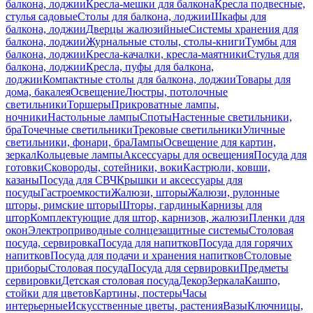
балкона, лоджии
Кресла-мешки для балкона
Кресла подвесные,
стулья садовые
Столы для балкона, лоджии
Шкафы для
балкона, лоджии
Дверцы жалюзийные
Системы хранения для
балкона, лоджии
Журнальные столы, столы-книги
Тумбы для
балкона, лоджии
Кресла-качалки, кресла-маятники
Стулья для
балкона, лоджии
Кресла, пуфы для балкона,
лоджии
Компактные столы для балкона, лоджии
Товары для
дома, бакалея
Освещение
Люстры, потолочные
светильники
Торшеры
Прикроватные лампы,
ночники
Настольные лампы
Споты
Настенные светильники,
бра
Точечные светильники
Трековые светильники
Уличные
светильники, фонари, бра
Лампы
Освещение для картин,
зеркал
Кольцевые лампы
Аксессуары для освещения
Посуда для
готовки
Сковороды, сотейники, воки
Кастрюли, ковши,
казаны
Посуда для СВЧ
Крышки и аксессуары для
посуды
Гастроемкости
Жалюзи, шторы
Жалюзи, рулонные
шторы, римские шторы
Шторы, гардины
Карнизы для
штор
Комплектующие для штор, карнизов, жалюзи
Пленки для
окон
Электроприводные солнцезащитные системы
Столовая
посуда, сервировка
Посуда для напитков
Посуда для горячих
напитков
Посуда для подачи и хранения напитков
Столовые
приборы
Столовая посуда
Посуда для сервировки
Предметы
сервировки
Детская столовая посуда
Декор
Зеркала
Кашпо,
стойки для цветов
Картины, постеры
Часы
интерьерные
Искусственные цветы, растения
Вазы
Ключницы,