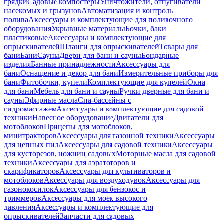
грядки
Садовые компостеры
Уничтожители, отпугиватели
насекомых и грызунов
Автоматизация и контроль
полива
Аксессуары и комплектующие для поливочного
оборудования
Укрывные материалы
Бочки, баки
пластиковые
Аксессуары и комплектующие для
опрыскивателей
Шланги для опрыскивателей
Товары для
бани
Бани
Сауны
Двери для бани и сауны
Бондарные
изделия
Банные принадлежности
Аксессуары для
бани
Оснащение и декор для бани
Измерительные приборы для
бани
Фитобочки, купели
Комплектующие для купелей
Окна
для бани
Мебель для бани и сауны
Ручки дверные для бани и
сауны
Эфирные масла
Спа-бассейны с
гидромассажем
Аксессуары и комплектующие для садовой
техники
Навесное оборудование
Двигатели для
мотоблоков
Прицепы для мотоблоков,
минитракторов
Аксессуары для газонной техники
Аксессуары
для цепных пил
Аксессуары для садовой техники
Аксессуары
для кусторезов, ножниц садовых
Моторные масла для садовой
техники
Аксессуары для аэратоторов и
скарификаторов
Аксессуары для культиваторов и
мотоблоков
Аксессуары для воздуходувок
Аксессуары для
газонокосилок
Аксессуары для бензокос и
триммеров
Аксессуары для моек высокого
давления
Аксессуары и комплектующие для
опрыскивателей
Запчасти для садовых