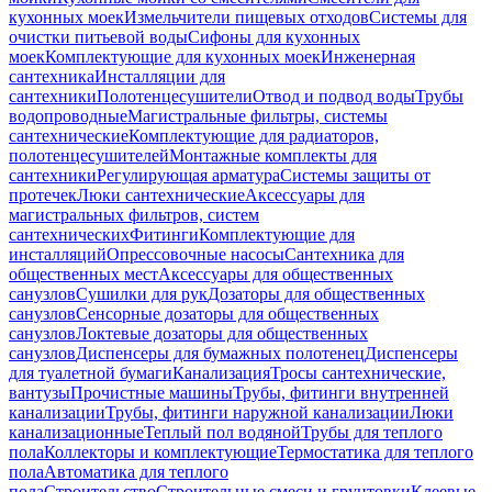
кухонных моек
Измельчители пищевых отходов
Системы для
очистки питьевой воды
Сифоны для кухонных
моек
Комплектующие для кухонных моек
Инженерная
сантехника
Инсталляции для
сантехники
Полотенцесушители
Отвод и подвод воды
Трубы
водопроводные
Магистральные фильтры, системы
сантехнические
Комплектующие для радиаторов,
полотенцесушителей
Монтажные комплекты для
сантехники
Регулирующая арматура
Системы защиты от
протечек
Люки сантехнические
Аксессуары для
магистральных фильтров, систем
сантехнических
Фитинги
Комплектующие для
инсталляций
Опрессовочные насосы
Сантехника для
общественных мест
Аксессуары для общественных
санузлов
Сушилки для рук
Дозаторы для общественных
санузлов
Сенсорные дозаторы для общественных
санузлов
Локтевые дозаторы для общественных
санузлов
Диспенсеры для бумажных полотенец
Диспенсеры
для туалетной бумаги
Канализация
Тросы сантехнические,
вантузы
Прочистные машины
Трубы, фитинги внутренней
канализации
Трубы, фитинги наружной канализации
Люки
канализационные
Теплый пол водяной
Трубы для теплого
пола
Коллекторы и комплектующие
Термостатика для теплого
пола
Автоматика для теплого
пола
Строительство
Строительные смеси и грунтовки
Клеевые