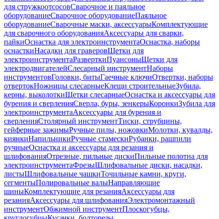
для стружкоотсосов
Сварочное и паяльное
оборудование
Сварочное оборудование
Паяльное
оборудование
Сварочные маски, аксессуары
Комплектующие
для сварочного оборудования
Аксессуары для сварки,
пайки
Оснастка для электроинструмента
Оснастка, наборы
оснастки
Насадки для граверов
Щетки для
электроинструмента
Развертки
Пуансоны
Щетки для
электродвигателей
Слесарный инструмент
Наборы
инструментов
Головки, биты
Гаечные ключи
Отвертки, наборы
отверток
Ножницы слесарные
Клещи строительные
Зубила,
керны, выколотки
Щетки слесарные
Оснастка и аксессуары для
бурения и сверления
Сверла, буры, зенкеры
Коронки
Зубила для
электроинструмента
Аксессуары для бурения и
сверления
Столярный инструмент
Тиски, струбцины,
гейферные зажимы
Ручные пилы, ножовки
Молотки, кувалды,
киянки
Напильники
Ручные стамески
Рубанки, рашпили
ручные
Оснастка и аксессуары для резания и
шлифования
Отрезные, пильные диски
Пильные полотна для
электроинструмента
Фрезы
Шлифовальные диски, насадки,
листы
Шлифовальные чашки
Точильные камни, круги,
сегменты
Полировальные валы
Направляющие
шины
Комплектующие для резания
Аксессуары для
резания
Аксессуары для шлифования
Электромонтажный
инструмент
Обжимной инструмент
Плоскогубцы,
круглогубцы
Кусачки, болторезы,