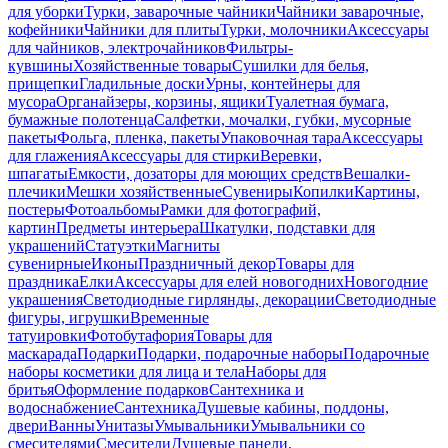
для уборки
Турки, заварочные чайники
Чайники заварочные,
кофейники
Чайники для плиты
Турки, молочники
Аксессуары
для чайников, электрочайников
Фильтры-
кувшины
Хозяйственные товары
Сушилки для белья,
прищепки
Гладильные доски
Урны, контейнеры для
мусора
Органайзеры, корзины, ящики
Туалетная бумага,
бумажные полотенца
Салфетки, мочалки, губки, мусорные
пакеты
Фольга, пленка, пакеты
Упаковочная тара
Аксессуары
для глажения
Аксессуары для стирки
Веревки,
шпагаты
Емкости, дозаторы для моющих средств
Вешалки-
плечики
Мешки хозяйственные
Сувениры
Копилки
Картины,
постеры
Фотоальбомы
Рамки для фотографий,
картин
Предметы интерьера
Шкатулки, подставки для
украшений
Статуэтки
Магниты
сувенирные
Иконы
Праздничный декор
Товары для
праздника
Елки
Аксессуары для елей новогодних
Новогодние
украшения
Светодиодные гирлянды, декорации
Светодиодные
фигуры, игрушки
Временные
татуировки
Фотобутафория
Товары для
маскарада
Подарки
Подарки, подарочные наборы
Подарочные
наборы косметики для лица и тела
Наборы для
бритья
Оформление подарков
Сантехника и
водоснабжение
Сантехника
Душевые кабины, поддоны,
двери
Ванны
Унитазы
Умывальники
Умывальники со
смесителями
Смесители
Душевые панели,