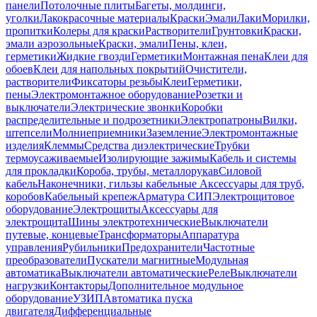
панели
Потолочные плиты
Багеты, молдинги,
уголки
Лакокрасочные материалы
Краски
Эмали
Лаки
Морилки,
пропитки
Колеры для краски
Растворители
Грунтовки
Краски,
эмали аэрозольные
Краски, эмали
Пены, клеи,
герметики
Жидкие гвозди
Герметики
Монтажная пена
Клеи для
обоев
Клеи для напольных покрытий
Очистители,
растворители
Фиксаторы резьбы
Клеи
Герметики,
пены
Электромонтажное оборудование
Розетки и
выключатели
Электрические звонки
Коробки
распределительные и подрозетники
Электропатроны
Вилки,
штепсели
Молниеприемники
Заземление
Электромонтажные
изделия
Клеммы
Средства диэлектрические
Трубки
термоусаживаемые
Изолирующие зажимы
Кабель и системы
для прокладки
Короба, трубы, металлорукав
Силовой
кабель
Наконечники, гильзы кабельные
Аксессуары для труб,
коробов
Кабельный крепеж
Арматура СИП
Электрощитовое
оборудование
Электрощиты
Аксессуары для
электрощита
Шины электротехнические
Выключатели
путевые, концевые
Трансформаторы
Аппаратура
управления
Рубильники
Предохранители
Частотные
преобразователи
Пускатели магнитные
Модульная
автоматика
Выключатели автоматические
Реле
Выключатели
нагрузки
Контакторы
Дополнительное модульное
оборудование
УЗИП
Автоматика пуска
двигателя
Дифференциальные