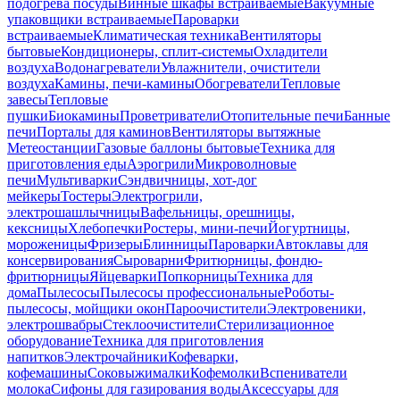
подогрева посуды
Винные шкафы встраиваемые
Вакуумные
упаковщики встраиваемые
Пароварки
встраиваемые
Климатическая техника
Вентиляторы
бытовые
Кондиционеры, сплит-системы
Охладители
воздуха
Водонагреватели
Увлажнители, очистители
воздуха
Камины, печи-камины
Обогреватели
Тепловые
завесы
Тепловые
пушки
Биокамины
Проветриватели
Отопительные печи
Банные
печи
Порталы для каминов
Вентиляторы вытяжные
Метеостанции
Газовые баллоны бытовые
Техника для
приготовления еды
Аэрогрили
Микроволновые
печи
Мультиварки
Сэндвичницы, хот-дог
мейкеры
Тостеры
Электрогрили,
электрошашлычницы
Вафельницы, орешницы,
кексницы
Хлебопечки
Ростеры, мини-печи
Йогуртницы,
мороженицы
Фризеры
Блинницы
Пароварки
Автоклавы для
консервирования
Сыроварни
Фритюрницы, фондю-
фритюрницы
Яйцеварки
Попкорницы
Техника для
дома
Пылесосы
Пылесосы профессиональные
Роботы-
пылесосы, мойщики окон
Пароочистители
Электровеники,
электрошвабры
Стеклоочистители
Стерилизационное
оборудование
Техника для приготовления
напитков
Электрочайники
Кофеварки,
кофемашины
Соковыжималки
Кофемолки
Вспениватели
молока
Сифоны для газирования воды
Аксессуары для