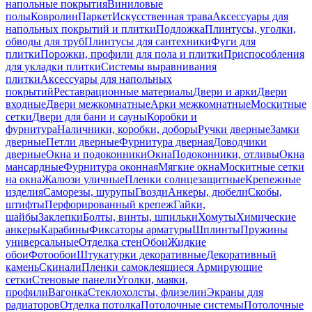
напольные покрытия
Виниловые
полы
Ковролин
Паркет
Искусственная трава
Аксессуары для
напольных покрытий и плитки
Подложка
Плинтусы, уголки,
обводы для труб
Плинтусы для сантехники
Фуги для
плитки
Порожки, профили для пола и плитки
Приспособления
для укладки плитки
Системы выравнивания
плитки
Аксессуары для напольных
покрытий
Реставрационные материалы
Двери и арки
Двери
входные
Двери межкомнатные
Арки межкомнатные
Москитные
сетки
Двери для бани и сауны
Коробки и
фурнитура
Наличники, коробки, доборы
Ручки дверные
Замки
дверные
Петли дверные
Фурнитура дверная
Доводчики
дверные
Окна и подоконники
Окна
Подоконники, отливы
Окна
мансардные
Фурнитура оконная
Мягкие окна
Москитные сетки
на окна
Жалюзи уличные
Пленки солнцезащитные
Крепежные
изделия
Саморезы, шурупы
Гвозди
Анкеры, дюбели
Скобы,
штифты
Перфорированный крепеж
Гайки,
шайбы
Заклепки
Болты, винты, шпильки
Хомуты
Химические
анкеры
Карабины
Фиксаторы арматуры
Шплинты
Пружины
универсальные
Отделка стен
Обои
Жидкие
обои
Фотообои
Штукатурки декоративные
Декоративный
камень
Скинали
Пленки самоклеящиеся
Армирующие
сетки
Стеновые панели
Уголки, маяки,
профили
Вагонка
Стеклохолсты, флизелин
Экраны для
радиаторов
Отделка потолка
Потолочные системы
Потолочные