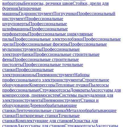
вибраторы
Бензорезы, резчики швов
Стойки, дрели для
бурения
Затирочные
машины
Гидроинструмент
Погрузчики
Профессиональный
инструмент
Профессиональные
шуруповерты
Профессиональные
шлифмашины
Профессиональные
перфораторы
Профессиональные циркулярные
пилы
Профессиональные электролобзики
Профессиональные
дрели
Профессиональные фрезеры
Профессиональные
мультиинструменты
Профессиональные
электрорубанки
Профессиональные строительные
фены
Профессиональные строительные
пистолеты
Профессиональные точильные
станки
Профессиональные
электроножницы
Пневмоинструмент
Наборы
профессионального электроинструмента
Строительное
оборудование
Компрессоры
Тепловые пушки
Пылесосы
профессиональные
Стружкоотсосы
Домкраты
Аксессуары для
компрессоров, пневмосистем
Системы пылеудаления для
электроинструмента
Пневмоинструмент
Станки и
оборудование
Деревообрабатывающие
станки
Ленточнопильные станки
Металлообрабатывающие
станки
Плиткорезные станки
Точильные
станки
Комплектующие для станков
Оснастка для
станков
Аксессуары для станков
Стружкоотсосы
Аксессуары