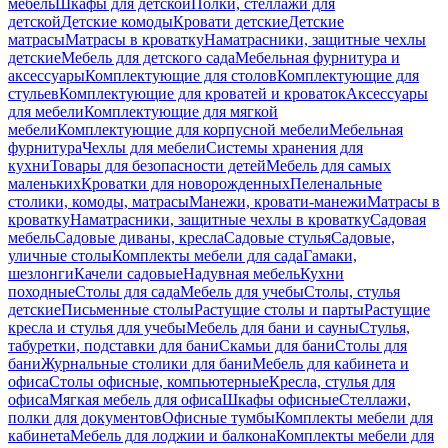
мебель
Шкафы для детской
Полки, стеллажи для
детской
Детские комоды
Кровати детские
Детские
матрасы
Матрасы в кроватку
Наматрасники, защитные чехлы
детские
Мебель для детского сада
Мебельная фурнитура и
аксессуары
Комплектующие для столов
Комплектующие для
стульев
Комплектующие для кроватей и кроваток
Аксессуары
для мебели
Комплектующие для мягкой
мебели
Комплектующие для корпусной мебели
Мебельная
фурнитура
Чехлы для мебели
Системы хранения для
кухни
Товары для безопасности детей
Мебель для самых
маленьких
Кроватки для новорожденных
Пеленальные
столики, комоды, матрасы
Манежи, кровати-манежи
Матрасы в
кроватку
Наматрасники, защитные чехлы в кроватку
Садовая
мебель
Садовые диваны, кресла
Садовые стулья
Садовые,
уличные столы
Комплекты мебели для сада
Гамаки,
шезлонги
Качели садовые
Надувная мебель
Кухни
походные
Столы для сада
Мебель для учебы
Столы, стулья
детские
Письменные столы
Растущие столы и парты
Растущие
кресла и стулья для учебы
Мебель для бани и сауны
Стулья,
табуретки, подставки для бани
Скамьи для бани
Столы для
бани
Журнальные столики для бани
Мебель для кабинета и
офиса
Столы офисные, компьютерные
Кресла, стулья для
офиса
Мягкая мебель для офиса
Шкафы офисные
Стеллажи,
полки для документов
Офисные тумбы
Комплекты мебели для
кабинета
Мебель для лоджии и балкона
Комплекты мебели для