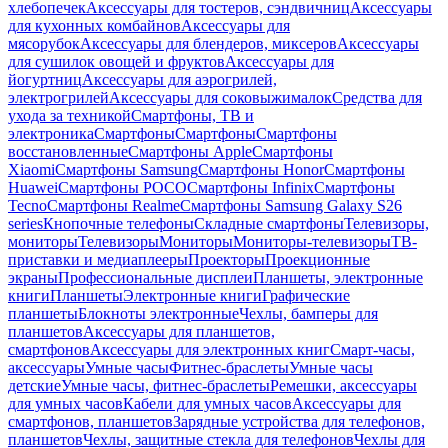
хлебопечек
Аксессуары для тостеров, сэндвичниц
Аксессуары
для кухонных комбайнов
Аксессуары для
мясорубок
Аксессуары для блендеров, миксеров
Аксессуары
для сушилок овощей и фруктов
Аксессуары для
йогуртниц
Аксессуары для аэрогрилей,
электрогрилей
Аксессуары для соковыжималок
Средства для
ухода за техникой
Смартфоны, ТВ и
электроника
Смартфоны
Смартфоны
Смартфоны
восстановленные
Смартфоны Apple
Смартфоны
Xiaomi
Смартфоны Samsung
Смартфоны Honor
Смартфоны
Huawei
Смартфоны POCO
Смартфоны Infinix
Смартфоны
Tecno
Смартфоны Realme
Смартфоны Samsung Galaxy S26
series
Кнопочные телефоны
Складные смартфоны
Телевизоры,
мониторы
Телевизоры
Мониторы
Мониторы-телевизоры
ТВ-
приставки и медиаплееры
Проекторы
Проекционные
экраны
Профессиональные дисплеи
Планшеты, электронные
книги
Планшеты
Электронные книги
Графические
планшеты
Блокноты электронные
Чехлы, бамперы для
планшетов
Аксессуары для планшетов,
смартфонов
Аксессуары для электронных книг
Смарт-часы,
аксессуары
Умные часы
Фитнес-браслеты
Умные часы
детские
Умные часы, фитнес-браслеты
Ремешки, аксессуары
для умных часов
Кабели для умных часов
Аксессуары для
смартфонов, планшетов
Зарядные устройства для телефонов,
планшетов
Чехлы, защитные стекла для телефонов
Чехлы для