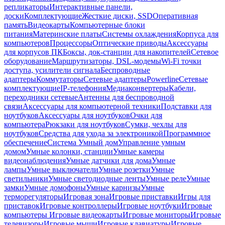
репликаторы
Интерактивные панели,
доски
Комплектующие
Жесткие диски, SSD
Оперативная
память
Видеокарты
Компьютерные блоки
питания
Материнские платы
Системы охлаждения
Корпуса для
компьютеров
Процессоры
Оптические приводы
Аксессуары
для корпусов ПК
Боксы, док-станции для накопителей
Сетевое
оборудование
Маршрутизаторы, DSL-модемы
Wi-Fi точки
доступа, усилители сигнала
Беспроводные
адаптеры
Коммутаторы
Сетевые адаптеры
Powerline
Сетевые
комплектующие
IP-телефония
Медиаконвертеры
Кабели,
переходники сетевые
Антенны для беспроводной
связи
Аксессуары для компьютерной техники
Подставки для
ноутбуков
Аксессуары для ноутбуков
Очки для
компьютера
Рюкзаки для ноутбуков
Сумки, чехлы для
ноутбуков
Средства для ухода за электроникой
Программное
обеспечение
Система Умный дом
Управление умным
домом
Умные колонки, станции
Умные камеры
видеонаблюдения
Умные датчики для дома
Умные
лампы
Умные выключатели
Умные розетки
Умные
светильники
Умные светодиодные ленты
Умные реле
Умные
замки
Умные домофоны
Умные карнизы
Умные
терморегуляторы
Игровая зона
Игровые приставки
Игры для
приставок
Игровые контроллеры
Игровые ноутбуки
Игровые
компьютеры
Игровые видеокарты
Игровые мониторы
Игровые
телевизоры
Игровые мыши
Игровые клавиатуры
Игровые