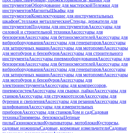
инструментов
Оборудование для мастерской
Тележки для
инструментов
Магниты
Шкафы для
инструментов
Комплектующие для инструментальных
шкафов
Стеллажи металлические
Стенды, держатели для
инструментов
Поддоны для инструментов
Аксессуары для
силовой и строительной техники
Аксессуары для
бензорезов
Аксессуары для бетоносмесителей
Аксессуары для
виброоборудования
Аксессуары для генераторов
Аксессуары
для затирочных машин
Аксессуары для мотопомп
Аксессуары
для мотобуров и бензобуров
Аксессуары для строительного
инструмента
Аксессуары пневмооборудования
Аксессуары для
бензорезов
Аксессуары для бетоносмесителей
Аксессуары для
виброоборудования
Аксессуары для генераторов
Аксессуары
для затирочных машин
Аксессуары для мотопомп
Аксессуары
для мотобуров и бензобуров
Аксессуары для
электроинструмента
Аксессуары для компрессоров,
пневмосистем
Аксессуары для сварки, пайки
Аксессуары для
станков
Аксессуары для стружкоотсосов
Аксессуары для
бурения и сверления
Аксессуары для резания
Аксессуары для
шлифования
Аксессуары для измерительных
приборов
Аксессуары для станков
Дом и сад
Садовая
техника
Триммеры, бензокосы
Цепные
пилы
Газонокосилки
Культиваторы, мотоблоки
Кусторезы,
садовые ножницы
Садовые, кормовые измельчители
Садовые