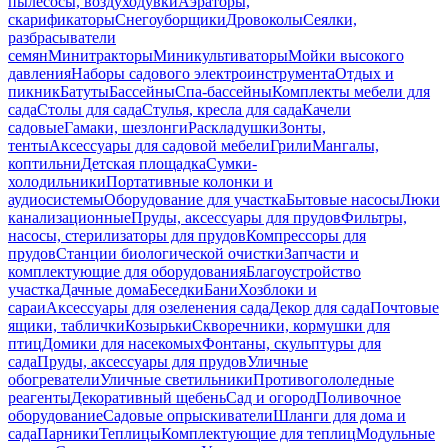
пылесосы, воздуходувки
Аэраторы,
скарификаторы
Снегоуборщики
Дровоколы
Сеялки,
разбрасыватели
семян
Минитракторы
Миникультиваторы
Мойки высокого
давления
Наборы садового электроинструмента
Отдых и
пикник
Батуты
Бассейны
Спа-бассейны
Комплекты мебели для
сада
Столы для сада
Стулья, кресла для сада
Качели
садовые
Гамаки, шезлонги
Раскладушки
Зонты,
тенты
Аксессуары для садовой мебели
Грили
Мангалы,
коптильни
Детская площадка
Сумки-
холодильники
Портативные колонки и
аудиосистемы
Оборудование для участка
Бытовые насосы
Люки
канализационные
Пруды, аксессуары для прудов
Фильтры,
насосы, стерилизаторы для прудов
Компрессоры для
прудов
Станции биологической очистки
Запчасти и
комплектующие для оборудования
Благоустройство
участка
Дачные дома
Беседки
Бани
Хозблоки и
сараи
Аксессуары для озеленения сада
Декор для сада
Почтовые
ящики, таблички
Козырьки
Скворечники, кормушки для
птиц
Домики для насекомых
Фонтаны, скульптуры для
сада
Пруды, аксессуары для прудов
Уличные
обогреватели
Уличные светильники
Противогололедные
реагенты
Декоративный щебень
Сад и огород
Поливочное
оборудование
Садовые опрыскиватели
Шланги для дома и
сада
Парники
Теплицы
Комплектующие для теплиц
Модульные