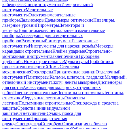
кабелерезы
Специнструменты
Измерительный
инструмент
Мерительные
инструменты
Электроизмерительные
приборы
Дальномеры
Дальномеры оптические
Нивелиры,
лазерные уровни
Пирометры
Детекторы и
тестеры
Толщиномеры
Специальные измерительные
приборы
Аксессуары для измерительных
приборов
Разметочный инструмент
Разметочные
инструменты
Инструменты для нарезки резьбы
Маркеры,
карандаши строительные
Клейма ударные
Строительно-
монтажный инструмент
Заклепочники
Труборезы,
трубогибы
Ножи строительные
Мультитулы
Пробойники,
просекатели отверстий
Ломы
Степлеры
механические
Стеклорезы
Прикаточные валики
Отделочный
инструмент
Плиткорезы
Кельмы, шпатели, гладилки
Малярный,
отделочный инструмент
Скотч, ленты малярные
Диспенсеры
для скотча
Аксессуары для малярных, отделочных
работ
Пленки строительные
Лестницы и стремянки
Лестницы,
стремянки
Чердачные лестницы
Элементы
лестниц
Подъемники строительные
Спецодежда и средства
защиты
Средства индивидуальной
защиты
Огнетушители
Сумки, пояса для
инструментов
Производственная
одежда
Спецодежда
Спецобувь
Организация рабочего
пространства
Фонари, прожекторы
Кейсы, ящики для