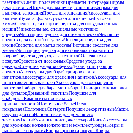
газетницы
Свечи, подсвечники
Предметы интерьера
Ширмы
декоративные
Посуда для выпечки, запекания
Формы для
выпечки, запекания
Посуда для запекания
Аксессуары для
выпечки
Бумага, фольга, рукава для выпечки
Бытовая
химия
Средства для стирки
Средства для посудомоечных
машин
Универсальные, специальные чистящие
средства
Чистящие средства для стекол и зеркал
Чистящие
средства для ванной и туалета
Чистящие средства для
кухни
Средства для мытья посуды
Чистящие средства для
мебели
Чистящие средства для напольных покрытий и
ковров
Средства для ухода за техникой
Освежители
воздуха
Средства от насекомых
Средства ухода за
одеждой
Средства ухода за обувью
Дезинфицирующие
средства
Аксессуары для бара
Сервировка для
напитков
Аксессуары для хранения напитков
Аксессуары для
приготовления коктейлей
Аксессуары для охлаждения
напитков
Наборы для бара, мини-бары
Штопоры, открывалки
для бутылок
Домашний текстиль
Подушки для
сна
Одеяла
Комплекты постельных
принадлежностей
Постельное белье
Пледы,
покрывала
Полотенца
Скатерти
Подушки декоративные
Маски,
беруши для сна
Наполнители для домашнего
текстиля
Ткани
Кухонные ножи, аксессуары
Ножи
Аксессуары
для кухонных ножей
Ножеточки и комплектующие
Ковры и
напольные покрытия
Ковры, циновки, шкуры
Ковры,