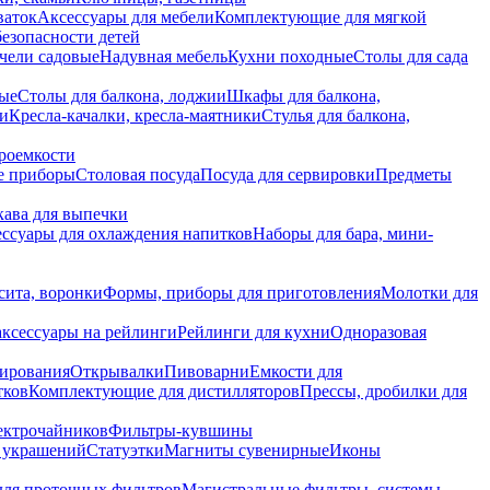
ваток
Аксессуары для мебели
Комплектующие для мягкой
безопасности детей
чели садовые
Надувная мебель
Кухни походные
Столы для сада
вые
Столы для балкона, лоджии
Шкафы для балкона,
ии
Кресла-качалки, кресла-маятники
Стулья для балкона,
роемкости
е приборы
Столовая посуда
Посуда для сервировки
Предметы
укава для выпечки
ссуары для охлаждения напитков
Наборы для бара, мини-
сита, воронки
Формы, приборы для приготовления
Молотки для
аксессуары на рейлинги
Рейлинги для кухни
Одноразовая
вирования
Открывалки
Пивоварни
Емкости для
тков
Комплектующие для дистилляторов
Прессы, дробилки для
лектрочайников
Фильтры-кувшины
я украшений
Статуэтки
Магниты сувенирные
Иконы
ля проточных фильтров
Магистральные фильтры, системы