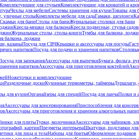
Комплектующие для стульев
Комплектующие для кроватей и кро
итура
Чехлы для мебели
Системы хранения для кухни
Товары для 
, уличные столы
Комплекты мебели для сада
Гамаки, шезлонги
Ка
Скамьи для бани
Столы для бани
Журнальные столики для бани
лоджии
Кресла-мешки для балкона
Кресла подвесные, стулья садо
оджии
Журнальные столы, столы-книги
Тумбы для балкона, лодж
я балкона, лоджии
ши, казаны
Посуда для СВЧ
Крышки и аксессуары для посуды
Гаст
орячих напитков
Посуда для подачи и хранения напитков
Столовы
Посуда для запекания
Аксессуары для выпечки
Бумага, фольга, р
хранения напитков
Аксессуары для приготовления коктейлей
Аксе
ожей
Ножеточки и комплектующие
ки
Разделочные доски
Кухонные термометры, таймеры
Дуршлаги, 
ры для кухни
Органайзеры для специй
Посуда для ланча
Полки и 
ия
Аксессуары для консервирования
Приспособления для консер
ков
Аксессуары для приготовления и хранения алкогольных напи
йники для плиты
Турки, молочники
Аксессуары для чайников, э
отографий, картин
Предметы интерьера
Шкатулки, подставки дл
етики для лица и тела
Наборы для бритья
Оформление подарков
льтры для воды
Фильтры-кувшины
Картриджи, комплектующие д