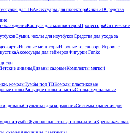
сессуары для ТВ
Аксессуары для проектора
Очки 3D
Средства
ание
 охлаждения
Корпуса для компьютеров
Процессоры
Оптические
утбуков
Сумки, чехлы для ноутбуков
Средства для ухода за
деокарты
Игровые мониторы
Игровые телевизоры
Игровые
акустика
Аксессуары для геймеров
Фигурки Funko
 диски
Детские диваны
Диваны садовые
Комплекты мягкой
ики, комоды
Тумбы под ТВ
Комоды пластиковые
довые столы
Растущие столы и парты
Столы, журнальные
ки, диваны
Стульчики для кормления
Системы хранения для
моды и тумбы
Журнальные столы, столы-книги
Кресла-качалки,
ки, скамьи
Ключницы, газетницы