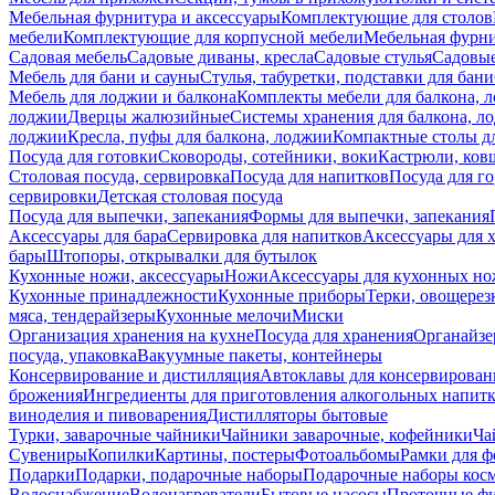
Мебельная фурнитура и аксессуары
Комплектующие для столов
мебели
Комплектующие для корпусной мебели
Мебельная фурн
Садовая мебель
Садовые диваны, кресла
Садовые стулья
Садовые
Мебель для бани и сауны
Стулья, табуретки, подставки для бани
Мебель для лоджии и балкона
Комплекты мебели для балкона, 
лоджии
Дверцы жалюзийные
Системы хранения для балкона, л
лоджии
Кресла, пуфы для балкона, лоджии
Компактные столы дл
Посуда для готовки
Сковороды, сотейники, воки
Кастрюли, ков
Столовая посуда, сервировка
Посуда для напитков
Посуда для г
сервировки
Детская столовая посуда
Посуда для выпечки, запекания
Формы для выпечки, запекания
Аксессуары для бара
Сервировка для напитков
Аксессуары для 
бары
Штопоры, открывалки для бутылок
Кухонные ножи, аксессуары
Ножи
Аксессуары для кухонных н
Кухонные принадлежности
Кухонные приборы
Терки, овощерез
мяса, тендерайзеры
Кухонные мелочи
Миски
Организация хранения на кухне
Посуда для хранения
Органайзе
посуда, упаковка
Вакуумные пакеты, контейнеры
Консервирование и дистилляция
Автоклавы для консервирован
брожения
Ингредиенты для приготовления алкогольных напит
виноделия и пивоварения
Дистилляторы бытовые
Турки, заварочные чайники
Чайники заварочные, кофейники
Ча
Сувениры
Копилки
Картины, постеры
Фотоальбомы
Рамки для ф
Подарки
Подарки, подарочные наборы
Подарочные наборы косм
Водоснабжение
Водонагреватели
Бытовые насосы
Проточные фи