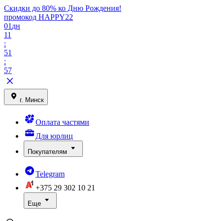
Скидки до 80% ко Дню Рождения!
промокод HAPPY22
01
дн
11
:
51
:
57
г. Минск
Оплата частями
Для юрлиц
Покупателям
Telegram
+375 29
302 10 21
Еще