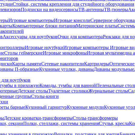
студии
Стойки, системы крепления для студийного оборудования
елевизоров
Подписки на видеосервисы
ТВ-антенны
ТВ-тюнеры
Ак
теры
Игровые компьютеры
Игровые консоли
Серверное оборудов
карты
Компьютерные блоки питания
Материнские платы
Системы
накопителей
ов
Аксессуары для ноутбуков
Очки для компьютера
Рюкзаки для но
контроллеры
Игровые ноутбуки
Игровые компьютеры
Игровые ви
ие
Столы геймерские
Игровые микрофоны
Игровая мультимедиа 
ониторов
диски
Карты памяти
Сетевые накопители
Картридеры
Оптические
иваны П-образные
Кухонные уголки, диваны
Диваны модульные
 для ноутбуков
тумбы в прихожую
Комоды, тумбы для ванной
Пеленальные стол
ьютерные
Детские столы
Туалетные столики
Журнальные столы
Са
денные группы
Столы-книги
ухни
уреты барные
Кухонный гарнитур
Кухонные модули
Кухонные угол
ры
Детские кроватки-трансформеры
Столы-трансформеры
ки, секции
Полки, стеллажи, системы хранения
Стулья, кресла
Ко
емы хранения в прихожую
Вешалки, подставки для зонтов
Банкет