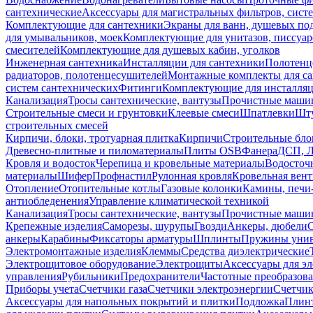
сантехнические
Аксессуары для магистральных фильтров, сист
Комплектующие для сантехники
Экраны для ванн, душевых по
для умывальников, моек
Комплектующие для унитазов, писсуар
смесителей
Комплектующие для душевых кабин, уголков
Инженерная сантехника
Инсталляции для сантехники
Полотенц
радиаторов, полотенцесушителей
Монтажные комплекты для с
систем сантехнических
Фитинги
Комплектующие для инсталля
Канализация
Тросы сантехнические, вантузы
Прочистные маши
Строительные смеси и грунтовки
Клеевые смеси
Шпатлевки
Шту
строительных смесей
Кирпичи, блоки, тротуарная плитка
Кирпичи
Строительные бло
Древесно-плитные и пиломатериалы
Плиты OSB
Фанера
ДСП, 
Кровля и водосток
Черепица и кровельные материалы
Водосточ
материалы
Шифер
Профнастил
Рулонная кровля
Кровельная вен
Отопление
Отопительные котлы
Газовые колонки
Камины, печи
антиобледенения
Управление климатической техникой
Канализация
Тросы сантехнические, вантузы
Прочистные маши
Крепежные изделия
Саморезы, шурупы
Гвозди
Анкеры, дюбели
анкеры
Карабины
Фиксаторы арматуры
Шплинты
Пружины унив
Электромонтажные изделия
Клеммы
Средства диэлектрические
Электрощитовое оборудование
Электрощиты
Аксессуары для э
управления
Рубильники
Предохранители
Частотные преобразов
Приборы учета
Счетчики газа
Счетчики электроэнергии
Счетчи
Аксессуары для напольных покрытий и плитки
Подложка
Плинт