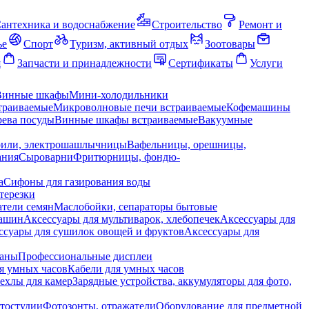
антехника и водоснабжение
Строительство
Ремонт и
ье
Спорт
Туризм, активный отдых
Зоотовары
я
Запчасти и принадлежности
Сертификаты
Услуги
Винные шкафы
Мини-холодильники
траиваемые
Микроволновые печи встраиваемые
Кофемашины
ева посуды
Винные шкафы встраиваемые
Вакуумные
рили, электрошашлычницы
Вафельницы, орешницы,
ания
Сыроварни
Фритюрницы, фондю-
а
Сифоны для газирования воды
терезки
тели семян
Маслобойки, сепараторы бытовые
машин
Аксессуары для мультиварок, хлебопечек
Аксессуары для
ссуары для сушилок овощей и фруктов
Аксессуары для
раны
Профессиональные дисплеи
я умных часов
Кабели для умных часов
ехлы для камер
Зарядные устройства, аккумуляторы для фото,
тостудии
Фотозонты, отражатели
Оборудование для предметной