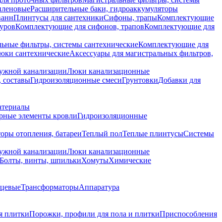
иленовые
Расширительные баки, гидроаккумуляторы
ванн
Плинтусы для сантехники
Сифоны, трапы
Комплектующие
уров
Комплектующие для сифонов, трапов
Комплектующие для
ьные фильтры, системы сантехнические
Комплектующие для
юки сантехнические
Аксессуары для магистральных фильтров,
ружной канализации
Люки канализационные
 составы
Гидроизоляционные смеси
Грунтовки
Добавки для
атериалы
рные элементы кровли
Гидроизоляционные
оры отопления, батареи
Теплый пол
Теплые плинтусы
Системы
ружной канализации
Люки канализационные
Болты, винты, шпильки
Хомуты
Химические
нцевые
Трансформаторы
Аппаратура
я плитки
Порожки, профили для пола и плитки
Приспособления