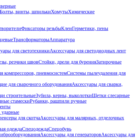
дверные
Болты, винты, шпильки
Хомуты
Химические
творители
Фиксаторы резьбы
Клеи
Герметики, пены
нцевые
Трансформаторы
Аппаратура
уары для светотехники
Аксессуары для светодиодных лент
езы, резчики швов
Стойки, дрели для бурения
Затирочные
ля компрессоров, пневмосистем
Системы пылеудаления для
ие для сварочного оборудования
Аксессуары для сварки,
щи строительные
Зубила, керны, выколотки
Щетки слесарные
чные стамески
Рубанки, рашпили ручные
енты
 ударные
енсеры для скотча
Аксессуары для малярных, отделочных
ная одежда
Спецодежда
Спецобувь
виброоборудования
Аксессуары для генераторов
Аксессуары для