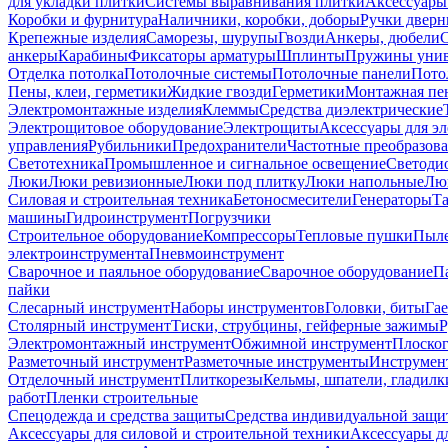
для укладки плитки
Системы выравнивания плитки
Аксессуары
Коробки и фурнитура
Наличники, коробки, доборы
Ручки дверн
Крепежные изделия
Саморезы, шурупы
Гвозди
Анкеры, дюбели
анкеры
Карабины
Фиксаторы арматуры
Шплинты
Пружины унив
Отделка потолка
Потолочные системы
Потолочные панели
Пото
Пены, клеи, герметики
Жидкие гвозди
Герметики
Монтажная пе
Электромонтажные изделия
Клеммы
Средства диэлектрические
Электрощитовое оборудование
Электрощиты
Аксессуары для э
управления
Рубильники
Предохранители
Частотные преобразов
Светотехника
Промышленное и сигнальное освещение
Светоди
Люки
Люки ревизионные
Люки под плитку
Люки напольные
Люк
Силовая и строительная техника
Бетоносмесители
Генераторы
Та
машины
Гидроинструмент
Погрузчики
Строительное оборудование
Компрессоры
Тепловые пушки
Пыле
электроинструмента
Пневмоинструмент
Сварочное и паяльное оборудование
Сварочное оборудование
П
пайки
Слесарный инструмент
Наборы инструментов
Головки, биты
Га
Столярный инструмент
Тиски, струбцины, гейферные зажимы
Р
Электромонтажный инструмент
Обжимной инструмент
Плоског
Разметочный инструмент
Разметочные инструменты
Инструмент
Отделочный инструмент
Плиткорезы
Кельмы, шпатели, гладилк
работ
Пленки строительные
Спецодежда и средства защиты
Средства индивидуальной защ
Аксессуары для силовой и строительной техники
Аксессуары дл