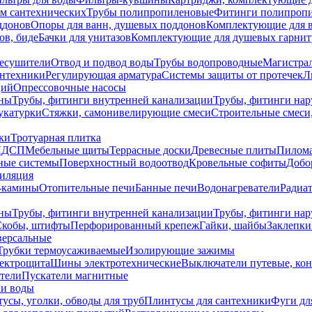
ем сантехнических
Трубы полипропиленовые
Фитинги полипроп
ддонов
Опоры для ванн, душевых поддонов
Комплектующие для 
ов, биде
Бачки для унитазов
Комплектующие для душевых гарнит
есушители
Отвод и подвод воды
Трубы водопроводные
Магистрал
антехники
Регулирующая арматура
Системы защиты от протечек
Л
ций
Опрессовочные насосы
ны
Трубы, фитинги внутренней канализации
Трубы, фитинги на
катурки
Стяжки, самонивелирующие смеси
Строительные смеси,
ки
Тротуарная плитка
ЛДСП
Мебельные щиты
Террасные доски
Древесные плиты
Пилом
ные системы
Поверхностный водоотвод
Кровельные софиты
Добо
тиляция
-камины
Отопительные печи
Банные печи
Водонагреватели
Радиат
ны
Трубы, фитинги внутренней канализации
Трубы, фитинги на
Скобы, штифты
Перфорированный крепеж
Гайки, шайбы
Заклепки
ерсальные
Трубки термоусаживаемые
Изолирующие зажимы
лектрощита
Шины электротехнические
Выключатели путевые, ко
атели
Пускатели магнитные
ки воды
усы, уголки, обводы для труб
Плинтусы для сантехники
Фуги дл