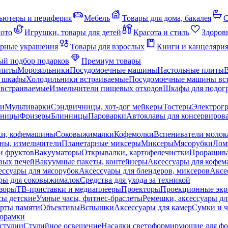
ьютеры и периферия
Мебель
Товары для дома, бакалея
С
мото
Игрушки, товары для детей
Красота и стиль
Здоров
рные украшения
Товары для взрослых
Книги и канцеляри
й подбор подарков
Премиум товары
плиты
Морозильники
Посудомоечные машины
Настольные плиты
 шкафы
Холодильники встраиваемые
Посудомоечные машины вс
встраиваемые
Измельчители пищевых отходов
Шкафы для подогр
чи
Мультиварки
Сэндвичницы, хот-дог мейкеры
Тостеры
Электрог
еницы
Фризеры
Блинницы
Пароварки
Автоклавы для консервиров
ки, кофемашины
Соковыжималки
Кофемолки
Вспениватели молок
ны, измельчители
Планетарные миксеры
Миксеры
Мясорубки
Лом
и фруктов
Вакууматоры
Открывалки, картофелечистки
Проращива
вых печей
Вакуумные пакеты, контейнеры
Аксессуары для кофе
ессуары для мясорубок
Аксессуары для блендеров, миксеров
Аксе
ры для соковыжималок
Средства для ухода за техникой
зоры
ТВ-приставки и медиаплееры
Проекторы
Проекционные эк
сы детские
Умные часы, фитнес-браслеты
Ремешки, аксессуары дл
рты памяти
Объективы
Вспышки
Аксессуары для камер
Сумки и ч
орамки
студии
Студийное освещение
Насадки светоформирующие для фо