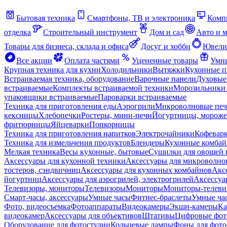
Бытовая техника
Смартфоны, ТВ и электроника
Комп
отделка
Строительный инструмент
Дом и сад
Авто и 
Товары для бизнеса, склада и офиса
Досуг и хобби
Ювели
Все акции
Оплата частями
Уцененные товары
Умны
Крупная техника для кухни
Холодильники
Вытяжки
Кухонные 
Встраиваемая техника, оборудование
Варочные панели
Духовые
встраиваемые
Комплекты встраиваемой техники
Морозильники 
упаковщики встраиваемые
Пароварки встраиваемые
Техника для приготовления еды
Аэрогрили
Микроволновые пе
кексницы
Хлебопечки
Ростеры, мини-печи
Йогуртницы, морож
фритюрницы
Яйцеварки
Попкорницы
Техника для приготовления напитков
Электрочайники
Кофевар
Техника для измельчения продуктов
Блендеры
Кухонные комбай
Мелкая техника
Весы кухонные, бытовые
Сушилки для овощей 
Аксессуары для кухонной техники
Аксессуары для микроволно
тостеров, сэндвичниц
Аксессуары для кухонных комбайнов
Акс
йогуртниц
Аксессуары для аэрогрилей, электрогрилей
Аксессуа
Телевизоры, мониторы
Телевизоры
Мониторы
Мониторы-телеви
Смарт-часы, аксессуары
Умные часы
Фитнес-браслеты
Умные ча
Фото, видеосъемка
Фотоаппараты
Видеокамеры
Экшн-камеры
Ка
видеокамер
Аксессуары для объективов
Штативы
Цифровые фот
Оборудование для фотостудии
Кольцевые лампы
Фоны для фото