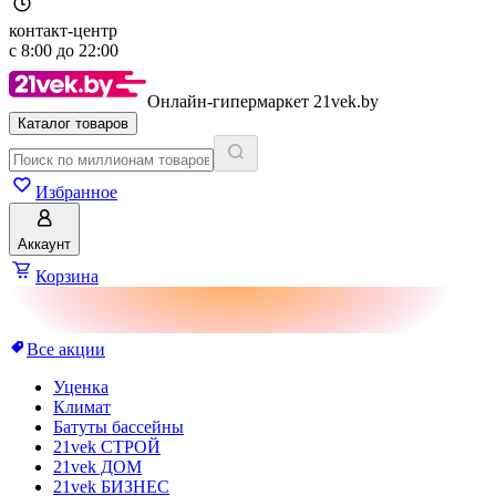
контакт-центр
с
8:00
до
22:00
Онлайн-гипермаркет 21vek.by
Каталог товаров
Избранное
Аккаунт
Корзина
Все акции
Уценка
Климат
Батуты бассейны
21vek СТРОЙ
21vek ДОМ
21vek БИЗНЕС