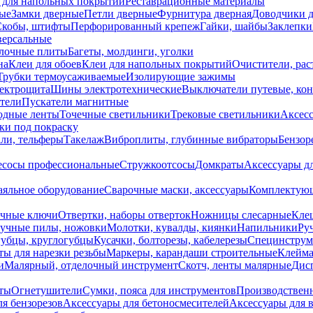
 для напольных покрытий
Реставрационные материалы
ые
Замки дверные
Петли дверные
Фурнитура дверная
Доводчики 
Скобы, штифты
Перфорированный крепеж
Гайки, шайбы
Заклепки
ерсальные
лочные плиты
Багеты, молдинги, уголки
на
Клеи для обоев
Клеи для напольных покрытий
Очистители, рас
Трубки термоусаживаемые
Изолирующие зажимы
лектрощита
Шины электротехнические
Выключатели путевые, ко
атели
Пускатели магнитные
одные ленты
Точечные светильники
Трековые светильники
Аксесс
и под покраску
ли, тельферы
Такелаж
Виброплиты, глубинные вибраторы
Бензор
сосы профессиональные
Стружкоотсосы
Домкраты
Аксессуары д
аяльное оборудование
Сварочные маски, аксессуары
Комплектующ
ечные ключи
Отвертки, наборы отверток
Ножницы слесарные
Кле
учные пилы, ножовки
Молотки, кувалды, киянки
Напильники
Ру
убцы, круглогубцы
Кусачки, болторезы, кабелерезы
Специнструм
ы для нарезки резьбы
Маркеры, карандаши строительные
Клейма
и
Малярный, отделочный инструмент
Скотч, ленты малярные
Дисп
иты
Огнетушители
Сумки, пояса для инструментов
Производствен
я бензорезов
Аксессуары для бетоносмесителей
Аксессуары для 