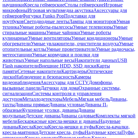
наушники
Кресла геймерские
Столы геймерские
Игровые
микрофоны
Игровая мультимедиа акустика
Аксессуары для
геймеров
Фигурки Funko Pop
Подставки для
ноутбуков
Светодиодные ленты
Лампы для мониторов
Умная
техника
Умные роботы-пылесосы
Умные телевизоры
Умные
стиральные машины
Умные чайники
Умные роботы
кулинарные
Умные вентиляторы
Умные кондиционеры
Умные
обогреватели
Умные увлажнители, очистители воздуха
Умные
отопительные котлы
Умные проветриватели
Умные радиочасы,
метеостанции
Умные кормушки и поилки для
животных
Умные напольные весы
Накопители данных
USB
Flash накопители
Внешние HDD, SSD диски
Карты
памяти
Сетевые накопители
Картридеры
Оптические
диски
Наблюдение и безопасность
Камеры
видеонаблюдения
Аксессуары для CCTV
Домофоны,
вызывные панели
Датчики для дома
Охранные системы,
сигнализации
Системы контроля и управления
доступом
Металлодетекторы
Мебель
Мягкая мебель
Диваны,
тахты
Диваны прямые
Диваны угловые
Диваны П-
образные
Кухонные уголки, диваны
Диваны
модульные
Детские диваны
Диваны садовые
Комплекты мягкой
мебели
Бескаркасные кресла-мешки и диваны
Надувные
диваны
Кресла
Кресла
Кресла-мешки и пуфы
Кресла-качалки,
кресла-маятники
Детские кресла, пуфы
Надувные кресла
Пуфы,
оттоманки
Кресла-кровати
Игровая мебель
Кресла