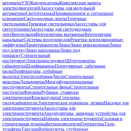
автоматы
УЗО
Конденсаторы
Комплексная защита
электродвигателей
Аксессуары для модульной
автоматики
Светотехника
Промышленное и сигнальное
освещение
Светодиодные ленты
Точечные
светильники
Трековые светильники
Аксессуары для
светотехники
Аксессуары для светодиодных
лент
Вентиляция
Вентиляторы вытяжные
Вентиляторы
канальные
Системы воздуховодов
Решетки вентиляционные,
диффузоры
Проветриватели
Люки
Люки ревизионные
Люки
под плитку
Люки напольные
Люки под
покраску
Строительный
инструмент
Электроинструмент
Шуруповерты,
гайковерты
Шлифмашины
Циркулярные, сабельные
пилы
Перфораторы, отбойные
молотки
Электролобзики
Дрели
Строительные
миксеры
Дальномеры
Многофункциональные
инструменты
Строительные фены
Строительные
пистолеты
Фрезеры
Рубанки, стамески
электрические
Краскопульты
Степлеры,
гвоздезабиватели
Электрические ножницы, резаки
Насадки для
электроинструмента
Аксессуары для
электроинструмента
Аккумуляторы, зарядные устройства для
электроинструмента
Наборы электроинструмента
Силовая и
строительная техника
Бетоносмесители
Генераторы
Тали,
тельферы
Такелаж
Виброплиты, глубинные