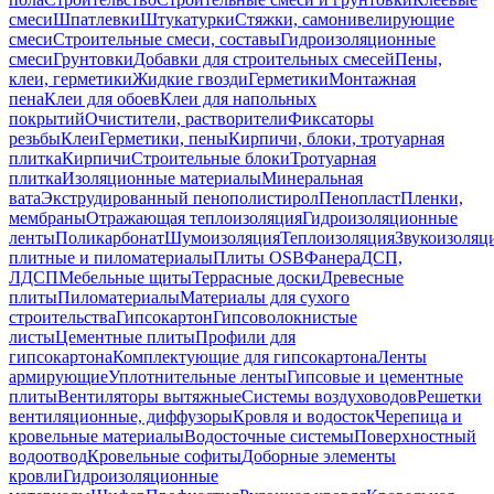
смеси
Шпатлевки
Штукатурки
Стяжки, самонивелирующие
смеси
Строительные смеси, составы
Гидроизоляционные
смеси
Грунтовки
Добавки для строительных смесей
Пены,
клеи, герметики
Жидкие гвозди
Герметики
Монтажная
пена
Клеи для обоев
Клеи для напольных
покрытий
Очистители, растворители
Фиксаторы
резьбы
Клеи
Герметики, пены
Кирпичи, блоки, тротуарная
плитка
Кирпичи
Строительные блоки
Тротуарная
плитка
Изоляционные материалы
Минеральная
вата
Экструдированный пенополистирол
Пенопласт
Пленки,
мембраны
Отражающая теплоизоляция
Гидроизоляционные
ленты
Поликарбонат
Шумоизоляция
Теплоизоляция
Звукоизоляц
плитные и пиломатериалы
Плиты OSB
Фанера
ДСП,
ЛДСП
Мебельные щиты
Террасные доски
Древесные
плиты
Пиломатериалы
Материалы для сухого
строительства
Гипсокартон
Гипсоволокнистые
листы
Цементные плиты
Профили для
гипсокартона
Комплектующие для гипсокартона
Ленты
армирующие
Уплотнительные ленты
Гипсовые и цементные
плиты
Вентиляторы вытяжные
Системы воздуховодов
Решетки
вентиляционные, диффузоры
Кровля и водосток
Черепица и
кровельные материалы
Водосточные системы
Поверхностный
водоотвод
Кровельные софиты
Доборные элементы
кровли
Гидроизоляционные