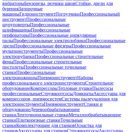
вибраторы
Бензорезы, резчики швов
Стойки, дрели для
бурения
Затирочные
машины
Гидроинструмент
Погрузчики
Профессиональный
инструмент
Профессиональные
шуруповерты
Профессиональные
шлифмашины
Профессиональные
перфораторы
Профессиональные циркулярные
пилы
Профессиональные электролобзики
Профессиональные
дрели
Профессиональные фрезеры
Профессиональные
мультиинструменты
Профессиональные
электрорубанки
Профессиональные строительные
фены
Профессиональные строительные
пистолеты
Профессиональные точильные
станки
Профессиональные
электроножницы
Пневмоинструмент
Наборы
профессионального электроинструмента
Строительное
оборудование
Компрессоры
Тепловые пушки
Пылесосы
профессиональные
Стружкоотсосы
Домкраты
Аксессуары для
компрессоров, пневмосистем
Системы пылеудаления для
электроинструмента
Пневмоинструмент
Станки и
оборудование
Деревообрабатывающие
станки
Ленточнопильные станки
Металлообрабатывающие
станки
Плиткорезные станки
Точильные
станки
Комплектующие для станков
Оснастка для
станков
Аксессуары для станков
Стружкоотсосы
Аксессуары