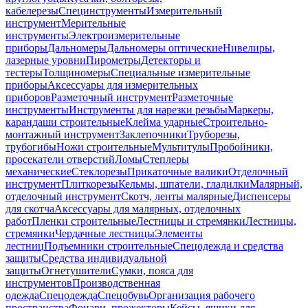
кабелерезы
Специнструменты
Измерительный
инструмент
Мерительные
инструменты
Электроизмерительные
приборы
Дальномеры
Дальномеры оптические
Нивелиры,
лазерные уровни
Пирометры
Детекторы и
тестеры
Толщиномеры
Специальные измерительные
приборы
Аксессуары для измерительных
приборов
Разметочный инструмент
Разметочные
инструменты
Инструменты для нарезки резьбы
Маркеры,
карандаши строительные
Клейма ударные
Строительно-
монтажный инструмент
Заклепочники
Труборезы,
трубогибы
Ножи строительные
Мультитулы
Пробойники,
просекатели отверстий
Ломы
Степлеры
механические
Стеклорезы
Прикаточные валики
Отделочный
инструмент
Плиткорезы
Кельмы, шпатели, гладилки
Малярный,
отделочный инструмент
Скотч, ленты малярные
Диспенсеры
для скотча
Аксессуары для малярных, отделочных
работ
Пленки строительные
Лестницы и стремянки
Лестницы,
стремянки
Чердачные лестницы
Элементы
лестниц
Подъемники строительные
Спецодежда и средства
защиты
Средства индивидуальной
защиты
Огнетушители
Сумки, пояса для
инструментов
Производственная
одежда
Спецодежда
Спецобувь
Организация рабочего
пространства
Фонари, прожекторы
Кейсы, ящики для