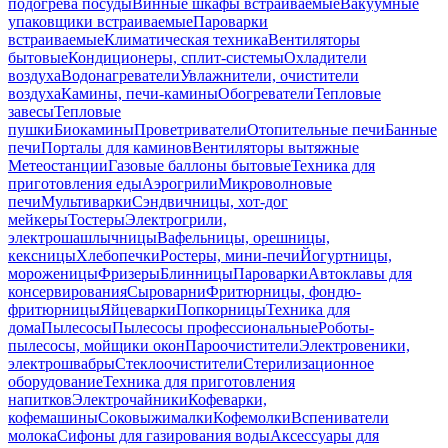
подогрева посуды
Винные шкафы встраиваемые
Вакуумные
упаковщики встраиваемые
Пароварки
встраиваемые
Климатическая техника
Вентиляторы
бытовые
Кондиционеры, сплит-системы
Охладители
воздуха
Водонагреватели
Увлажнители, очистители
воздуха
Камины, печи-камины
Обогреватели
Тепловые
завесы
Тепловые
пушки
Биокамины
Проветриватели
Отопительные печи
Банные
печи
Порталы для каминов
Вентиляторы вытяжные
Метеостанции
Газовые баллоны бытовые
Техника для
приготовления еды
Аэрогрили
Микроволновые
печи
Мультиварки
Сэндвичницы, хот-дог
мейкеры
Тостеры
Электрогрили,
электрошашлычницы
Вафельницы, орешницы,
кексницы
Хлебопечки
Ростеры, мини-печи
Йогуртницы,
мороженицы
Фризеры
Блинницы
Пароварки
Автоклавы для
консервирования
Сыроварни
Фритюрницы, фондю-
фритюрницы
Яйцеварки
Попкорницы
Техника для
дома
Пылесосы
Пылесосы профессиональные
Роботы-
пылесосы, мойщики окон
Пароочистители
Электровеники,
электрошвабры
Стеклоочистители
Стерилизационное
оборудование
Техника для приготовления
напитков
Электрочайники
Кофеварки,
кофемашины
Соковыжималки
Кофемолки
Вспениватели
молока
Сифоны для газирования воды
Аксессуары для