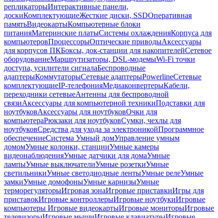
репликаторы
Интерактивные панели,
доски
Комплектующие
Жесткие диски, SSD
Оперативная
память
Видеокарты
Компьютерные блоки
питания
Материнские платы
Системы охлаждения
Корпуса для
компьютеров
Процессоры
Оптические приводы
Аксессуары
для корпусов ПК
Боксы, док-станции для накопителей
Сетевое
оборудование
Маршрутизаторы, DSL-модемы
Wi-Fi точки
доступа, усилители сигнала
Беспроводные
адаптеры
Коммутаторы
Сетевые адаптеры
Powerline
Сетевые
комплектующие
IP-телефония
Медиаконвертеры
Кабели,
переходники сетевые
Антенны для беспроводной
связи
Аксессуары для компьютерной техники
Подставки для
ноутбуков
Аксессуары для ноутбуков
Очки для
компьютера
Рюкзаки для ноутбуков
Сумки, чехлы для
ноутбуков
Средства для ухода за электроникой
Программное
обеспечение
Система Умный дом
Управление умным
домом
Умные колонки, станции
Умные камеры
видеонаблюдения
Умные датчики для дома
Умные
лампы
Умные выключатели
Умные розетки
Умные
светильники
Умные светодиодные ленты
Умные реле
Умные
замки
Умные домофоны
Умные карнизы
Умные
терморегуляторы
Игровая зона
Игровые приставки
Игры для
приставок
Игровые контроллеры
Игровые ноутбуки
Игровые
компьютеры
Игровые видеокарты
Игровые мониторы
Игровые
телевизоры
Игровые мыши
Игровые клавиатуры
Игровые