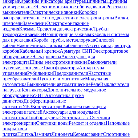
анкеры
Карабины
Фиксаторы арматуры
Шплинты
Пружины
универсальные
Электромонтажное оборудование
Розетки и
выключатели
Электрические звонки
Коробки
распределительные и подрозетники
Электропатроны
Вилки,
штепсели
Заземление
Электромонтажные
изделия
Клеммы
Средства диэлектрические
Трубки
термоусаживаемые
Изолирующие зажимы
Кабель и системы
для прокладки
Короба, трубы, металлорукав
Силовой
кабель
Наконечники, гильзы кабельные
Аксессуары для труб,
коробов
Кабельный крепеж
Арматура СИП
Электрощитовое
оборудование
Электрощиты
Аксессуары для
электрощита
Шины электротехнические
Выключатели
путевые, концевые
Трансформаторы
Аппаратура
управления
Рубильники
Предохранители
Частотные
преобразователи
Пускатели магнитные
Модульная
автоматика
Выключатели автоматические
Реле
Выключатели
нагрузки
Контакторы
Дополнительное модульное
оборудование
УЗИП
Автоматика пуска
двигателя
Дифференциальные
автоматы
УЗО
Конденсаторы
Комплексная защита
электродвигателей
Аксессуары для модульной
автоматики
Приборы учета
Счетчики газа
Счетчики
электроэнергии
Счетчики воды
Ремонт и отделка
Напольные
покрытия и
плитка
Плитка
Ламинат
Линолеум
Керамогранит
Спортивные