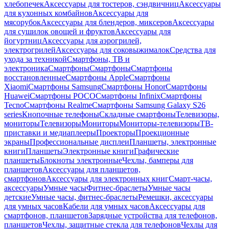
хлебопечек
Аксессуары для тостеров, сэндвичниц
Аксессуары
для кухонных комбайнов
Аксессуары для
мясорубок
Аксессуары для блендеров, миксеров
Аксессуары
для сушилок овощей и фруктов
Аксессуары для
йогуртниц
Аксессуары для аэрогрилей,
электрогрилей
Аксессуары для соковыжималок
Средства для
ухода за техникой
Смартфоны, ТВ и
электроника
Смартфоны
Смартфоны
Смартфоны
восстановленные
Смартфоны Apple
Смартфоны
Xiaomi
Смартфоны Samsung
Смартфоны Honor
Смартфоны
Huawei
Смартфоны POCO
Смартфоны Infinix
Смартфоны
Tecno
Смартфоны Realme
Смартфоны Samsung Galaxy S26
series
Кнопочные телефоны
Складные смартфоны
Телевизоры,
мониторы
Телевизоры
Мониторы
Мониторы-телевизоры
ТВ-
приставки и медиаплееры
Проекторы
Проекционные
экраны
Профессиональные дисплеи
Планшеты, электронные
книги
Планшеты
Электронные книги
Графические
планшеты
Блокноты электронные
Чехлы, бамперы для
планшетов
Аксессуары для планшетов,
смартфонов
Аксессуары для электронных книг
Смарт-часы,
аксессуары
Умные часы
Фитнес-браслеты
Умные часы
детские
Умные часы, фитнес-браслеты
Ремешки, аксессуары
для умных часов
Кабели для умных часов
Аксессуары для
смартфонов, планшетов
Зарядные устройства для телефонов,
планшетов
Чехлы, защитные стекла для телефонов
Чехлы для