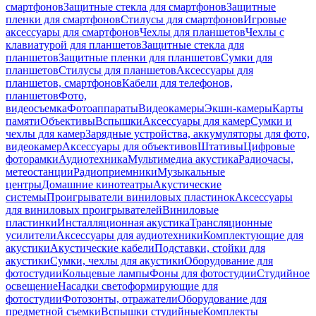
смартфонов
Защитные стекла для смартфонов
Защитные
пленки для смартфонов
Стилусы для смартфонов
Игровые
аксессуары для смартфонов
Чехлы для планшетов
Чехлы с
клавиатурой для планшетов
Защитные стекла для
планшетов
Защитные пленки для планшетов
Сумки для
планшетов
Стилусы для планшетов
Аксессуары для
планшетов, смартфонов
Кабели для телефонов,
планшетов
Фото,
видеосъемка
Фотоаппараты
Видеокамеры
Экшн-камеры
Карты
памяти
Объективы
Вспышки
Аксессуары для камер
Сумки и
чехлы для камер
Зарядные устройства, аккумуляторы для фото,
видеокамер
Аксессуары для объективов
Штативы
Цифровые
фоторамки
Аудиотехника
Мультимедиа акустика
Радиочасы,
метеостанции
Радиоприемники
Музыкальные
центры
Домашние кинотеатры
Акустические
системы
Проигрыватели виниловых пластинок
Аксессуары
для виниловых проигрывателей
Виниловые
пластинки
Инсталляционная акустика
Трансляционные
усилители
Аксессуары для аудиотехники
Комплектующие для
акустики
Акустические кабели
Подставки, стойки для
акустики
Сумки, чехлы для акустики
Оборудование для
фотостудии
Кольцевые лампы
Фоны для фотостудии
Студийное
освещение
Насадки светоформирующие для
фотостудии
Фотозонты, отражатели
Оборудование для
предметной съемки
Вспышки студийные
Комплекты