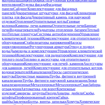
материалы
Шифер
Профнастил
Рулонная кровля
Кровельная
вентиляция
Отделка фасада
Фасадные
панели
Сайдинг
Комплектующие для фасадных
панелей
Декоративные штукатурки для фасада
Клинкерная
плитка для фасада
Декоративный камень для наружной
отделки
Отопление
Отопительные котлы
Газовые
колонки
Камины, печи-камины
Отопительные печи
Банные
печи
Водонагреватели
Радиаторы отопления, батареи
Теплый
пол
Теплые плинтусы
Системы антиобледенения
Управление
климатической техникой
Комплектующие для отопительного
оборудования
Стабилизаторы напряжения
Насосы
циркуляционные
Регулирующая арматура
Отвод и подвод
воды
Дымоходы и комплектующие
Управление климатической
техникой
Комплектующие для радиаторов
Комплектующие для
теплого пола
Топливо и аксессуары для отопительного
оборудования
Комплектующие для печей, каминов
Аксессуары
для каминов, печей
Комплектующие для отопительных котлов,
водонагревателей
Канализация
Тросы сантехнические,
вантузы
Прочистные машины
Трубы, фитинги внутренней
канализации
Трубы, фитинги наружной канализации
Люки
канализационные
Металлопрокат
Металлопрокат
Сваи
Заборы,
ограждения
Автоматика для ворот
Крепежные
изделия
Саморезы, шурупы
Гвозди
Анкеры, дюбели
Скобы,
штифты
Перфорированный крепеж
Гайки,
шайбы
Заклепки
Болты, винты, шпильки
Хомуты
Химические