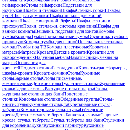
геймерские
Столы геймерские
Подставки для
ноутбуков
Шкафы и стеллажи
Шкафы
Стенки, горки
Шкафы-
купе
Шкафы-гармошки
Шкафы-пеналы для жилой
комнаты
Шкафы с витриной, буфеты
Шкафы, секции в
прихожую
Полки, стеллажи, системы хранения
Шкафы для
ванной комнаты
Вешалки, подставки для зонтов
Комоды,
тумбы
Комоды
Тумбы
Прикроватные тумбы
Обувницы, тумбы в
прихожую
Комоды, тумбы для ванной
Пеленальные столики,
комоды
Тумбы под ТВ
Комоды пластиковые
Кровати и
матрасы
Матрасы
Кровати
Детские кровати
Кроватки для
новорожденных
Надувная мебель
Наматрасники, чехлы на
матрас
Основания для
кроватей
Подматрасники
Раскладушки
Кровати-трансформеры,
шкафы-кровати
Кровати-домики
Столы
Кухонные
столы
Барные столы
Столы письменные,
компьютерные
Детские столы
Туалетные столики
Журнальные
столы
Садовые столы
Растущие столы и парты
Столы,
журнальные столики для бани
Приставные
столики
Консольные столики
Обеденные группы
Столы-
книги
Стулья
Кухонные стулья, табуреты
Барные стулья,
табуреты
Компьютерные кресла, стулья
Геймерские
кресла
Детские стулья, табуреты
Банкетки, скамьи
Садовые
кресла, стулья, табуреты
Стулья, табуреты для бани
Стульчики
для кормления
Кухня
Кухонный гарнитур
Кухонные