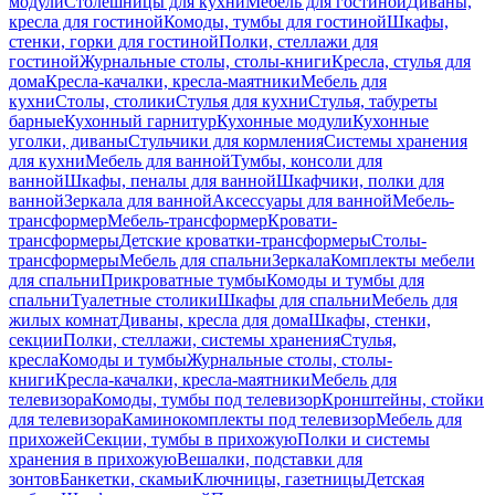
модули
Столешницы для кухни
Мебель для гостиной
Диваны,
кресла для гостиной
Комоды, тумбы для гостиной
Шкафы,
стенки, горки для гостиной
Полки, стеллажи для
гостиной
Журнальные столы, столы-книги
Кресла, стулья для
дома
Кресла-качалки, кресла-маятники
Мебель для
кухни
Столы, столики
Стулья для кухни
Стулья, табуреты
барные
Кухонный гарнитур
Кухонные модули
Кухонные
уголки, диваны
Стульчики для кормления
Системы хранения
для кухни
Мебель для ванной
Тумбы, консоли для
ванной
Шкафы, пеналы для ванной
Шкафчики, полки для
ванной
Зеркала для ванной
Аксессуары для ванной
Мебель-
трансформер
Мебель-трансформер
Кровати-
трансформеры
Детские кроватки-трансформеры
Столы-
трансформеры
Мебель для спальни
Зеркала
Комплекты мебели
для спальни
Прикроватные тумбы
Комоды и тумбы для
спальни
Туалетные столики
Шкафы для спальни
Мебель для
жилых комнат
Диваны, кресла для дома
Шкафы, стенки,
секции
Полки, стеллажи, системы хранения
Стулья,
кресла
Комоды и тумбы
Журнальные столы, столы-
книги
Кресла-качалки, кресла-маятники
Мебель для
телевизора
Комоды, тумбы под телевизор
Кронштейны, стойки
для телевизора
Каминокомплекты под телевизор
Мебель для
прихожей
Секции, тумбы в прихожую
Полки и системы
хранения в прихожую
Вешалки, подставки для
зонтов
Банкетки, скамьи
Ключницы, газетницы
Детская