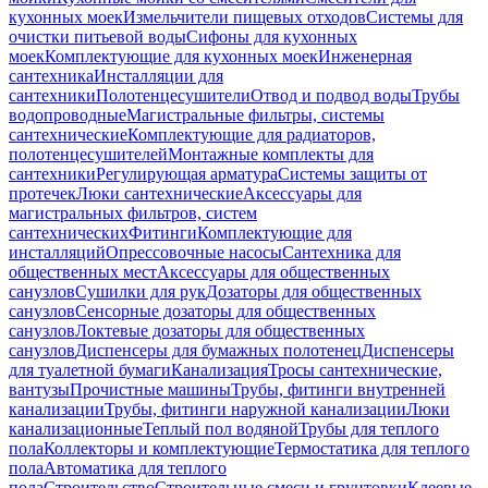
кухонных моек
Измельчители пищевых отходов
Системы для
очистки питьевой воды
Сифоны для кухонных
моек
Комплектующие для кухонных моек
Инженерная
сантехника
Инсталляции для
сантехники
Полотенцесушители
Отвод и подвод воды
Трубы
водопроводные
Магистральные фильтры, системы
сантехнические
Комплектующие для радиаторов,
полотенцесушителей
Монтажные комплекты для
сантехники
Регулирующая арматура
Системы защиты от
протечек
Люки сантехнические
Аксессуары для
магистральных фильтров, систем
сантехнических
Фитинги
Комплектующие для
инсталляций
Опрессовочные насосы
Сантехника для
общественных мест
Аксессуары для общественных
санузлов
Сушилки для рук
Дозаторы для общественных
санузлов
Сенсорные дозаторы для общественных
санузлов
Локтевые дозаторы для общественных
санузлов
Диспенсеры для бумажных полотенец
Диспенсеры
для туалетной бумаги
Канализация
Тросы сантехнические,
вантузы
Прочистные машины
Трубы, фитинги внутренней
канализации
Трубы, фитинги наружной канализации
Люки
канализационные
Теплый пол водяной
Трубы для теплого
пола
Коллекторы и комплектующие
Термостатика для теплого
пола
Автоматика для теплого
пола
Строительство
Строительные смеси и грунтовки
Клеевые