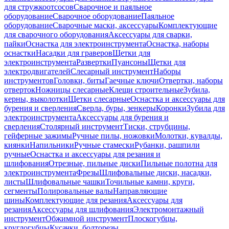
для стружкоотсосов
Сварочное и паяльное
оборудование
Сварочное оборудование
Паяльное
оборудование
Сварочные маски, аксессуары
Комплектующие
для сварочного оборудования
Аксессуары для сварки,
пайки
Оснастка для электроинструмента
Оснастка, наборы
оснастки
Насадки для граверов
Щетки для
электроинструмента
Развертки
Пуансоны
Щетки для
электродвигателей
Слесарный инструмент
Наборы
инструментов
Головки, биты
Гаечные ключи
Отвертки, наборы
отверток
Ножницы слесарные
Клещи строительные
Зубила,
керны, выколотки
Щетки слесарные
Оснастка и аксессуары для
бурения и сверления
Сверла, буры, зенкеры
Коронки
Зубила для
электроинструмента
Аксессуары для бурения и
сверления
Столярный инструмент
Тиски, струбцины,
гейферные зажимы
Ручные пилы, ножовки
Молотки, кувалды,
киянки
Напильники
Ручные стамески
Рубанки, рашпили
ручные
Оснастка и аксессуары для резания и
шлифования
Отрезные, пильные диски
Пильные полотна для
электроинструмента
Фрезы
Шлифовальные диски, насадки,
листы
Шлифовальные чашки
Точильные камни, круги,
сегменты
Полировальные валы
Направляющие
шины
Комплектующие для резания
Аксессуары для
резания
Аксессуары для шлифования
Электромонтажный
инструмент
Обжимной инструмент
Плоскогубцы,
круглогубцы
Кусачки, болторезы,