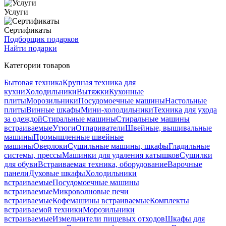
Услуги
Сертификаты
Подборщик подарков
Найти подарки
Категории товаров
Бытовая техника
Крупная техника для
кухни
Холодильники
Вытяжки
Кухонные
плиты
Морозильники
Посудомоечные машины
Настольные
плиты
Винные шкафы
Мини-холодильники
Техника для ухода
за одеждой
Стиральные машины
Стиральные машины
встраиваемые
Утюги
Отпариватели
Швейные, вышивальные
машины
Промышленные швейные
машины
Оверлоки
Сушильные машины, шкафы
Гладильные
системы, прессы
Машинки для удаления катышков
Сушилки
для обуви
Встраиваемая техника, оборудование
Варочные
панели
Духовые шкафы
Холодильники
встраиваемые
Посудомоечные машины
встраиваемые
Микроволновые печи
встраиваемые
Кофемашины встраиваемые
Комплекты
встраиваемой техники
Морозильники
встраиваемые
Измельчители пищевых отходов
Шкафы для