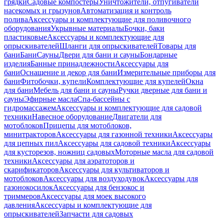
грядки
Садовые компостеры
Уничтожители, отпугиватели
насекомых и грызунов
Автоматизация и контроль
полива
Аксессуары и комплектующие для поливочного
оборудования
Укрывные материалы
Бочки, баки
пластиковые
Аксессуары и комплектующие для
опрыскивателей
Шланги для опрыскивателей
Товары для
бани
Бани
Сауны
Двери для бани и сауны
Бондарные
изделия
Банные принадлежности
Аксессуары для
бани
Оснащение и декор для бани
Измерительные приборы для
бани
Фитобочки, купели
Комплектующие для купелей
Окна
для бани
Мебель для бани и сауны
Ручки дверные для бани и
сауны
Эфирные масла
Спа-бассейны с
гидромассажем
Аксессуары и комплектующие для садовой
техники
Навесное оборудование
Двигатели для
мотоблоков
Прицепы для мотоблоков,
минитракторов
Аксессуары для газонной техники
Аксессуары
для цепных пил
Аксессуары для садовой техники
Аксессуары
для кусторезов, ножниц садовых
Моторные масла для садовой
техники
Аксессуары для аэратоторов и
скарификаторов
Аксессуары для культиваторов и
мотоблоков
Аксессуары для воздуходувок
Аксессуары для
газонокосилок
Аксессуары для бензокос и
триммеров
Аксессуары для моек высокого
давления
Аксессуары и комплектующие для
опрыскивателей
Запчасти для садовых