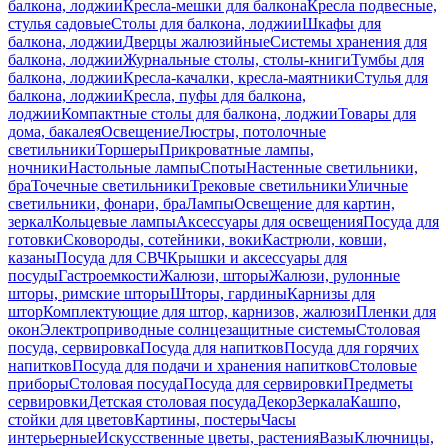
балкона, лоджии
Кресла-мешки для балкона
Кресла подвесные,
стулья садовые
Столы для балкона, лоджии
Шкафы для
балкона, лоджии
Дверцы жалюзийные
Системы хранения для
балкона, лоджии
Журнальные столы, столы-книги
Тумбы для
балкона, лоджии
Кресла-качалки, кресла-маятники
Стулья для
балкона, лоджии
Кресла, пуфы для балкона,
лоджии
Компактные столы для балкона, лоджии
Товары для
дома, бакалея
Освещение
Люстры, потолочные
светильники
Торшеры
Прикроватные лампы,
ночники
Настольные лампы
Споты
Настенные светильники,
бра
Точечные светильники
Трековые светильники
Уличные
светильники, фонари, бра
Лампы
Освещение для картин,
зеркал
Кольцевые лампы
Аксессуары для освещения
Посуда для
готовки
Сковороды, сотейники, воки
Кастрюли, ковши,
казаны
Посуда для СВЧ
Крышки и аксессуары для
посуды
Гастроемкости
Жалюзи, шторы
Жалюзи, рулонные
шторы, римские шторы
Шторы, гардины
Карнизы для
штор
Комплектующие для штор, карнизов, жалюзи
Пленки для
окон
Электроприводные солнцезащитные системы
Столовая
посуда, сервировка
Посуда для напитков
Посуда для горячих
напитков
Посуда для подачи и хранения напитков
Столовые
приборы
Столовая посуда
Посуда для сервировки
Предметы
сервировки
Детская столовая посуда
Декор
Зеркала
Кашпо,
стойки для цветов
Картины, постеры
Часы
интерьерные
Искусственные цветы, растения
Вазы
Ключницы,