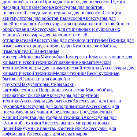
домашней техники
Принадлежности для пылесосов
Щетки,
насадки для пылесосов
Аксессуары для роботов-
пылесосов
Расходные материалы для пылесосов
Станции,
аккумуляторы для роботов-пылесосов
Аксессуары для
швейных машин
Аксессуары для промышленного швейного
оборудования
Аксессуары для стиральных и сушильных
машин
Аксессуары для пароочистителей,
отпаривателей
Аксессуары для стеклоочистителей
Техника для
измельчения продуктов
Блендеры
Кухонные комбайны,
измельчители
Планетарные
миксеры
Миксеры
Мясорубки
Ломтерезки
Комплектующие для
климатической техники
Управление климатической
техникой
Фильтры для климатической техники
Аксессуары для
климатической техники
Мелкая техника
Весы кухонные,
бытовые
Сушилки для овощей и
фруктов
Вакууматоры
Открывалки,
картофелечистки
Проращиватели семян
Маслобойки,
сепараторы бытовые
Аксессуары для крупной
техники
Аксессуары для вытяжек
Аксессуары для плит и
духовок
Аксессуары для холодильников
Аксессуары для
посудомоечных машин
Средства для посудомоечных
машин
Средства для ухода за техникой
Аксессуары для
кухонной техники
Аксессуары для микроволновых
печей
Вакуумные пакеты, контейнеры
Аксессуары для
кофемашин
Аксессуары для мультиварок,