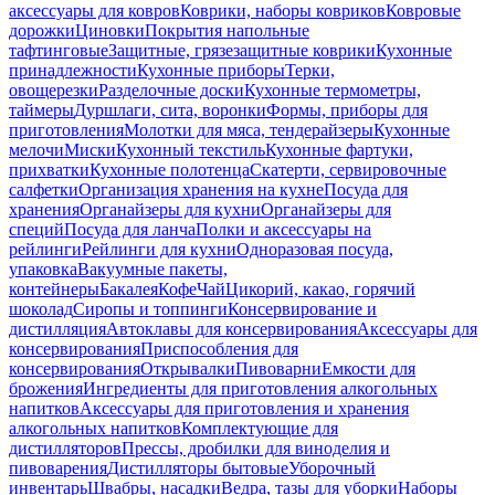
аксессуары для ковров
Коврики, наборы ковриков
Ковровые
дорожки
Циновки
Покрытия напольные
тафтинговые
Защитные, грязезащитные коврики
Кухонные
принадлежности
Кухонные приборы
Терки,
овощерезки
Разделочные доски
Кухонные термометры,
таймеры
Дуршлаги, сита, воронки
Формы, приборы для
приготовления
Молотки для мяса, тендерайзеры
Кухонные
мелочи
Миски
Кухонный текстиль
Кухонные фартуки,
прихватки
Кухонные полотенца
Скатерти, сервировочные
салфетки
Организация хранения на кухне
Посуда для
хранения
Органайзеры для кухни
Органайзеры для
специй
Посуда для ланча
Полки и аксессуары на
рейлинги
Рейлинги для кухни
Одноразовая посуда,
упаковка
Вакуумные пакеты,
контейнеры
Бакалея
Кофе
Чай
Цикорий, какао, горячий
шоколад
Сиропы и топпинги
Консервирование и
дистилляция
Автоклавы для консервирования
Аксессуары для
консервирования
Приспособления для
консервирования
Открывалки
Пивоварни
Емкости для
брожения
Ингредиенты для приготовления алкогольных
напитков
Аксессуары для приготовления и хранения
алкогольных напитков
Комплектующие для
дистилляторов
Прессы, дробилки для виноделия и
пивоварения
Дистилляторы бытовые
Уборочный
инвентарь
Швабры, насадки
Ведра, тазы для уборки
Наборы