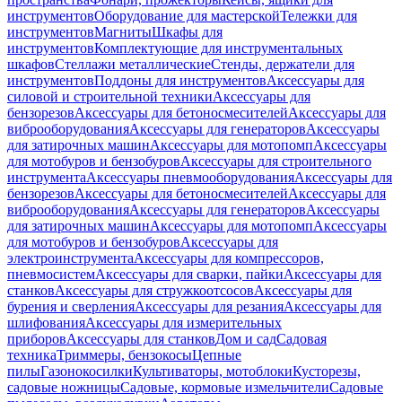
инструментов
Оборудование для мастерской
Тележки для
инструментов
Магниты
Шкафы для
инструментов
Комплектующие для инструментальных
шкафов
Стеллажи металлические
Стенды, держатели для
инструментов
Поддоны для инструментов
Аксессуары для
силовой и строительной техники
Аксессуары для
бензорезов
Аксессуары для бетоносмесителей
Аксессуары для
виброоборудования
Аксессуары для генераторов
Аксессуары
для затирочных машин
Аксессуары для мотопомп
Аксессуары
для мотобуров и бензобуров
Аксессуары для строительного
инструмента
Аксессуары пневмооборудования
Аксессуары для
бензорезов
Аксессуары для бетоносмесителей
Аксессуары для
виброоборудования
Аксессуары для генераторов
Аксессуары
для затирочных машин
Аксессуары для мотопомп
Аксессуары
для мотобуров и бензобуров
Аксессуары для
электроинструмента
Аксессуары для компрессоров,
пневмосистем
Аксессуары для сварки, пайки
Аксессуары для
станков
Аксессуары для стружкоотсосов
Аксессуары для
бурения и сверления
Аксессуары для резания
Аксессуары для
шлифования
Аксессуары для измерительных
приборов
Аксессуары для станков
Дом и сад
Садовая
техника
Триммеры, бензокосы
Цепные
пилы
Газонокосилки
Культиваторы, мотоблоки
Кусторезы,
садовые ножницы
Садовые, кормовые измельчители
Садовые