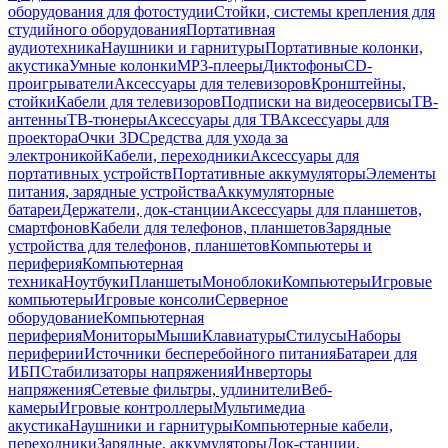
оборудования для фотостудии
Стойки, системы крепления для
студийного оборудования
Портативная
аудиотехника
Наушники и гарнитуры
Портативные колонки,
акустика
Умные колонки
MP3-плееры
Диктофоны
CD-
проигрыватели
Аксессуары для телевизоров
Кронштейны,
стойки
Кабели для телевизоров
Подписки на видеосервисы
ТВ-
антенны
ТВ-тюнеры
Аксессуары для ТВ
Аксессуары для
проектора
Очки 3D
Средства для ухода за
электроникой
Кабели, переходники
Аксессуары для
портативных устройств
Портативные аккумуляторы
Элементы
питания, зарядные устройства
Аккумуляторные
батареи
Держатели, док-станции
Аксессуары для планшетов,
смартфонов
Кабели для телефонов, планшетов
Зарядные
устройства для телефонов, планшетов
Компьютеры и
периферия
Компьютерная
техника
Ноутбуки
Планшеты
Моноблоки
Компьютеры
Игровые
компьютеры
Игровые консоли
Серверное
оборудование
Компьютерная
периферия
Мониторы
Мыши
Клавиатуры
Стилусы
Наборы
периферии
Источники бесперебойного питания
Батареи для
ИБП
Стабилизаторы напряжения
Инверторы
напряжения
Сетевые фильтры, удлинители
Веб-
камеры
Игровые контроллеры
Мультимедиа
акустика
Наушники и гарнитуры
Компьютерные кабели,
переходники
Зарядные, аккумуляторы
Док-станции,