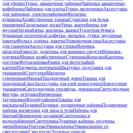
для уборки
Турки, заварочные чайники
Чайники заварочные,
кофейники
Чайники для плиты
Турки, молочники
Аксессуары
для чайников, электрочайников
Фильтры-
кувшины
Хозяйственные товары
Сушилки для белья,
прищепки
Гладильные доски
Урны, контейнеры для
мусора
Органайзеры, корзины, ящики
Туалетная бумага,
бумажные полотенца
Салфетки, мочалки, губки, мусорные
пакеты
Фольга, пленка, пакеты
Упаковочная тара
Аксессуары
для глажения
Аксессуары для стирки
Веревки,
шпагаты
Емкости, дозаторы для моющих средств
Вешалки-
плечики
Мешки хозяйственные
Сувениры
Копилки
Картины,
постеры
Фотоальбомы
Рамки для фотографий,
картин
Предметы интерьера
Шкатулки, подставки для
украшений
Статуэтки
Магниты
сувенирные
Иконы
Праздничный декор
Товары для
праздника
Елки
Аксессуары для елей новогодних
Новогодние
украшения
Светодиодные гирлянды, декорации
Светодиодные
фигуры, игрушки
Временные
татуировки
Фотобутафория
Товары для
маскарада
Подарки
Подарки, подарочные наборы
Подарочные
наборы косметики для лица и тела
Наборы для
бритья
Оформление подарков
Сантехника и
водоснабжение
Сантехника
Душевые кабины, поддоны,
двери
Ванны
Унитазы
Умывальники
Умывальники со
смесителями
Смесители
Душевые панели,