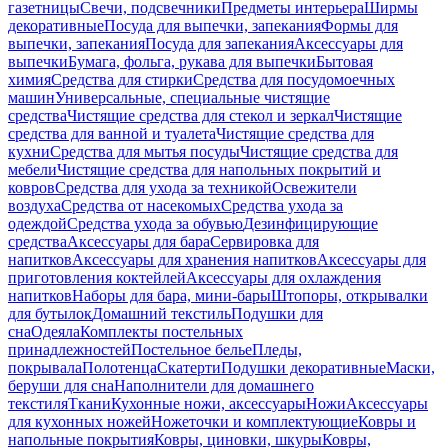
газетницы
Свечи, подсвечники
Предметы интерьера
Ширмы
декоративные
Посуда для выпечки, запекания
Формы для
выпечки, запекания
Посуда для запекания
Аксессуары для
выпечки
Бумага, фольга, рукава для выпечки
Бытовая
химия
Средства для стирки
Средства для посудомоечных
машин
Универсальные, специальные чистящие
средства
Чистящие средства для стекол и зеркал
Чистящие
средства для ванной и туалета
Чистящие средства для
кухни
Средства для мытья посуды
Чистящие средства для
мебели
Чистящие средства для напольных покрытий и
ковров
Средства для ухода за техникой
Освежители
воздуха
Средства от насекомых
Средства ухода за
одеждой
Средства ухода за обувью
Дезинфицирующие
средства
Аксессуары для бара
Сервировка для
напитков
Аксессуары для хранения напитков
Аксессуары для
приготовления коктейлей
Аксессуары для охлаждения
напитков
Наборы для бара, мини-бары
Штопоры, открывалки
для бутылок
Домашний текстиль
Подушки для
сна
Одеяла
Комплекты постельных
принадлежностей
Постельное белье
Пледы,
покрывала
Полотенца
Скатерти
Подушки декоративные
Маски,
беруши для сна
Наполнители для домашнего
текстиля
Ткани
Кухонные ножи, аксессуары
Ножи
Аксессуары
для кухонных ножей
Ножеточки и комплектующие
Ковры и
напольные покрытия
Ковры, циновки, шкуры
Ковры,