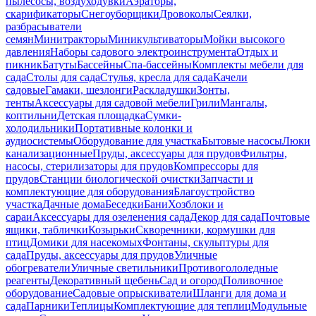
пылесосы, воздуходувки
Аэраторы,
скарификаторы
Снегоуборщики
Дровоколы
Сеялки,
разбрасыватели
семян
Минитракторы
Миникультиваторы
Мойки высокого
давления
Наборы садового электроинструмента
Отдых и
пикник
Батуты
Бассейны
Спа-бассейны
Комплекты мебели для
сада
Столы для сада
Стулья, кресла для сада
Качели
садовые
Гамаки, шезлонги
Раскладушки
Зонты,
тенты
Аксессуары для садовой мебели
Грили
Мангалы,
коптильни
Детская площадка
Сумки-
холодильники
Портативные колонки и
аудиосистемы
Оборудование для участка
Бытовые насосы
Люки
канализационные
Пруды, аксессуары для прудов
Фильтры,
насосы, стерилизаторы для прудов
Компрессоры для
прудов
Станции биологической очистки
Запчасти и
комплектующие для оборудования
Благоустройство
участка
Дачные дома
Беседки
Бани
Хозблоки и
сараи
Аксессуары для озеленения сада
Декор для сада
Почтовые
ящики, таблички
Козырьки
Скворечники, кормушки для
птиц
Домики для насекомых
Фонтаны, скульптуры для
сада
Пруды, аксессуары для прудов
Уличные
обогреватели
Уличные светильники
Противогололедные
реагенты
Декоративный щебень
Сад и огород
Поливочное
оборудование
Садовые опрыскиватели
Шланги для дома и
сада
Парники
Теплицы
Комплектующие для теплиц
Модульные