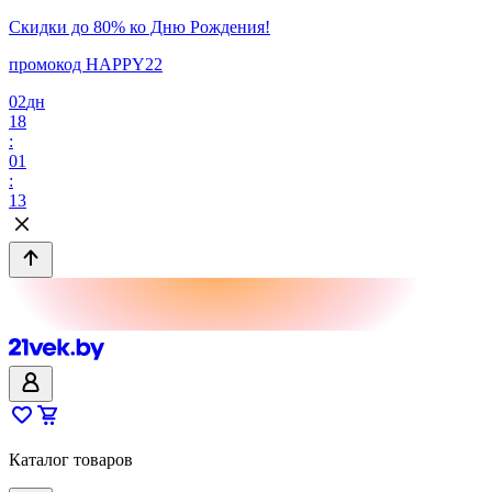
Скидки до 80% ко Дню Рождения!
промокод HAPPY22
02
дн
18
:
01
:
13
Каталог товаров