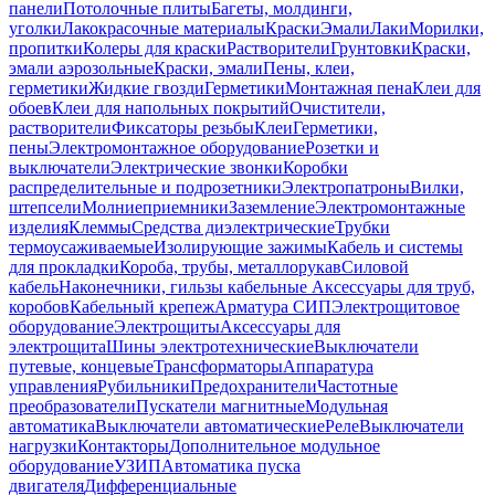
панели
Потолочные плиты
Багеты, молдинги,
уголки
Лакокрасочные материалы
Краски
Эмали
Лаки
Морилки,
пропитки
Колеры для краски
Растворители
Грунтовки
Краски,
эмали аэрозольные
Краски, эмали
Пены, клеи,
герметики
Жидкие гвозди
Герметики
Монтажная пена
Клеи для
обоев
Клеи для напольных покрытий
Очистители,
растворители
Фиксаторы резьбы
Клеи
Герметики,
пены
Электромонтажное оборудование
Розетки и
выключатели
Электрические звонки
Коробки
распределительные и подрозетники
Электропатроны
Вилки,
штепсели
Молниеприемники
Заземление
Электромонтажные
изделия
Клеммы
Средства диэлектрические
Трубки
термоусаживаемые
Изолирующие зажимы
Кабель и системы
для прокладки
Короба, трубы, металлорукав
Силовой
кабель
Наконечники, гильзы кабельные
Аксессуары для труб,
коробов
Кабельный крепеж
Арматура СИП
Электрощитовое
оборудование
Электрощиты
Аксессуары для
электрощита
Шины электротехнические
Выключатели
путевые, концевые
Трансформаторы
Аппаратура
управления
Рубильники
Предохранители
Частотные
преобразователи
Пускатели магнитные
Модульная
автоматика
Выключатели автоматические
Реле
Выключатели
нагрузки
Контакторы
Дополнительное модульное
оборудование
УЗИП
Автоматика пуска
двигателя
Дифференциальные