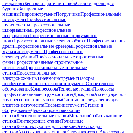
вибраторы
Бензорезы, резчики швов
Стойки, дрели для
бурения
Затирочные
машины
Гидроинструмент
Погрузчики
Профессиональный
инструмент
Профессиональные
шуруповерты
Профессиональные
шлифмашины
Профессиональные
перфораторы
Профессиональные циркулярные
пилы
Профессиональные электролобзики
Профессиональные
дрели
Профессиональные фрезеры
Профессиональные
мультиинструменты
Профессиональные
электрорубанки
Профессиональные строительные
фены
Профессиональные строительные
пистолеты
Профессиональные точильные
станки
Профессиональные
электроножницы
Пневмоинструмент
Наборы
профессионального электроинструмента
Строительное
оборудование
Компрессоры
Тепловые пушки
Пылесосы
профессиональные
Стружкоотсосы
Домкраты
Аксессуары для
компрессоров, пневмосистем
Системы пылеудаления для
электроинструмента
Пневмоинструмент
Станки и
оборудование
Деревообрабатывающие
станки
Ленточнопильные станки
Металлообрабатывающие
станки
Плиткорезные станки
Точильные
станки
Комплектующие для станков
Оснастка для
станков
Аксессуары для станков
Стружкоотсосы
Аксессуары