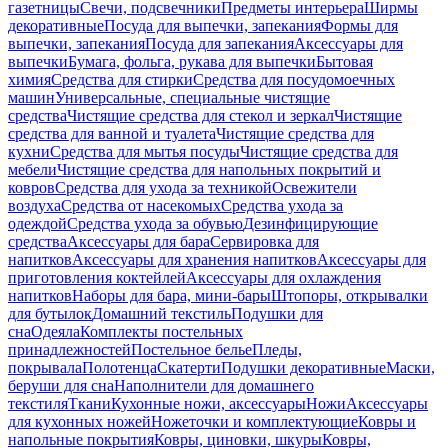
газетницы
Свечи, подсвечники
Предметы интерьера
Ширмы
декоративные
Посуда для выпечки, запекания
Формы для
выпечки, запекания
Посуда для запекания
Аксессуары для
выпечки
Бумага, фольга, рукава для выпечки
Бытовая
химия
Средства для стирки
Средства для посудомоечных
машин
Универсальные, специальные чистящие
средства
Чистящие средства для стекол и зеркал
Чистящие
средства для ванной и туалета
Чистящие средства для
кухни
Средства для мытья посуды
Чистящие средства для
мебели
Чистящие средства для напольных покрытий и
ковров
Средства для ухода за техникой
Освежители
воздуха
Средства от насекомых
Средства ухода за
одеждой
Средства ухода за обувью
Дезинфицирующие
средства
Аксессуары для бара
Сервировка для
напитков
Аксессуары для хранения напитков
Аксессуары для
приготовления коктейлей
Аксессуары для охлаждения
напитков
Наборы для бара, мини-бары
Штопоры, открывалки
для бутылок
Домашний текстиль
Подушки для
сна
Одеяла
Комплекты постельных
принадлежностей
Постельное белье
Пледы,
покрывала
Полотенца
Скатерти
Подушки декоративные
Маски,
беруши для сна
Наполнители для домашнего
текстиля
Ткани
Кухонные ножи, аксессуары
Ножи
Аксессуары
для кухонных ножей
Ножеточки и комплектующие
Ковры и
напольные покрытия
Ковры, циновки, шкуры
Ковры,