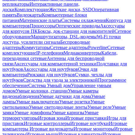
репликаторы
Интерактивные панели,
доски
Комплектующие
Жесткие диски, SSD
Оперативная
память
Видеокарты
Компьютерные блоки
питания
Материнские платы
Системы охлаждения
Корпуса для
компьютеров
Процессоры
Оптические приводы
Аксессуары
для корпусов ПК
Боксы, док-станции для накопителей
Сетевое
оборудование
Маршрутизаторы, DSL-модемы
Wi-Fi точки
доступа, усилители сигнала
Беспроводные
адаптеры
Коммутаторы
Сетевые адаптеры
Powerline
Сетевые
комплектующие
IP-телефония
Медиаконвертеры
Кабели,
переходники сетевые
Антенны для беспроводной
связи
Аксессуары для компьютерной техники
Подставки для
ноутбуков
Аксессуары для ноутбуков
Очки для
компьютера
Рюкзаки для ноутбуков
Сумки, чехлы для
ноутбуков
Средства для ухода за электроникой
Программное
обеспечение
Система Умный дом
Управление умным
домом
Умные колонки, станции
Умные камеры
видеонаблюдения
Умные датчики для дома
Умные
лампы
Умные выключатели
Умные розетки
Умные
светильники
Умные светодиодные ленты
Умные реле
Умные
замки
Умные домофоны
Умные карнизы
Умные
терморегуляторы
Игровая зона
Игровые приставки
Игры для
приставок
Игровые контроллеры
Игровые ноутбуки
Игровые
компьютеры
Игровые видеокарты
Игровые мониторы
Игровые
телевизоры
Игровые мыши
Игровые клавиатуры
Игровые