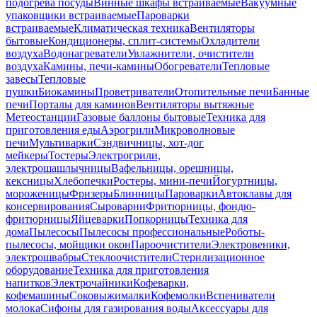
подогрева посуды
Винные шкафы встраиваемые
Вакуумные
упаковщики встраиваемые
Пароварки
встраиваемые
Климатическая техника
Вентиляторы
бытовые
Кондиционеры, сплит-системы
Охладители
воздуха
Водонагреватели
Увлажнители, очистители
воздуха
Камины, печи-камины
Обогреватели
Тепловые
завесы
Тепловые
пушки
Биокамины
Проветриватели
Отопительные печи
Банные
печи
Порталы для каминов
Вентиляторы вытяжные
Метеостанции
Газовые баллоны бытовые
Техника для
приготовления еды
Аэрогрили
Микроволновые
печи
Мультиварки
Сэндвичницы, хот-дог
мейкеры
Тостеры
Электрогрили,
электрошашлычницы
Вафельницы, орешницы,
кексницы
Хлебопечки
Ростеры, мини-печи
Йогуртницы,
мороженицы
Фризеры
Блинницы
Пароварки
Автоклавы для
консервирования
Сыроварни
Фритюрницы, фондю-
фритюрницы
Яйцеварки
Попкорницы
Техника для
дома
Пылесосы
Пылесосы профессиональные
Роботы-
пылесосы, мойщики окон
Пароочистители
Электровеники,
электрошвабры
Стеклоочистители
Стерилизационное
оборудование
Техника для приготовления
напитков
Электрочайники
Кофеварки,
кофемашины
Соковыжималки
Кофемолки
Вспениватели
молока
Сифоны для газирования воды
Аксессуары для