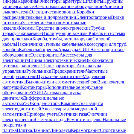
анкеры
Карабины
Фиксаторы арматуры
Шплинты
Пружины
универсальные
Электромонтажное оборудование
Розетки и
выключатели
Электрические звонки
Коробки
распределительные и подрозетники
Электропатроны
Вилки,
штепсели
Заземление
Электромонтажные
изделия
Клеммы
Средства диэлектрические
Трубки
термоусаживаемые
Изолирующие зажимы
Кабель и системы
для прокладки
Короба, трубы, металлорукав
Силовой
кабель
Наконечники, гильзы кабельные
Аксессуары для труб,
коробов
Кабельный крепеж
Арматура СИП
Электрощитовое
оборудование
Электрощиты
Аксессуары для
электрощита
Шины электротехнические
Выключатели
путевые, концевые
Трансформаторы
Аппаратура
управления
Рубильники
Предохранители
Частотные
преобразователи
Пускатели магнитные
Модульная
автоматика
Выключатели автоматические
Реле
Выключатели
нагрузки
Контакторы
Дополнительное модульное
оборудование
УЗИП
Автоматика пуска
двигателя
Дифференциальные
автоматы
УЗО
Конденсаторы
Комплексная защита
электродвигателей
Аксессуары для модульной
автоматики
Приборы учета
Счетчики газа
Счетчики
электроэнергии
Счетчики воды
Ремонт и отделка
Напольные
покрытия и
плитка
Плитка
Ламинат
Линолеум
Керамогранит
Спортивные