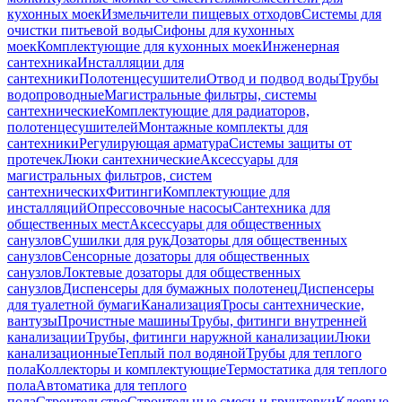
кухонных моек
Измельчители пищевых отходов
Системы для
очистки питьевой воды
Сифоны для кухонных
моек
Комплектующие для кухонных моек
Инженерная
сантехника
Инсталляции для
сантехники
Полотенцесушители
Отвод и подвод воды
Трубы
водопроводные
Магистральные фильтры, системы
сантехнические
Комплектующие для радиаторов,
полотенцесушителей
Монтажные комплекты для
сантехники
Регулирующая арматура
Системы защиты от
протечек
Люки сантехнические
Аксессуары для
магистральных фильтров, систем
сантехнических
Фитинги
Комплектующие для
инсталляций
Опрессовочные насосы
Сантехника для
общественных мест
Аксессуары для общественных
санузлов
Сушилки для рук
Дозаторы для общественных
санузлов
Сенсорные дозаторы для общественных
санузлов
Локтевые дозаторы для общественных
санузлов
Диспенсеры для бумажных полотенец
Диспенсеры
для туалетной бумаги
Канализация
Тросы сантехнические,
вантузы
Прочистные машины
Трубы, фитинги внутренней
канализации
Трубы, фитинги наружной канализации
Люки
канализационные
Теплый пол водяной
Трубы для теплого
пола
Коллекторы и комплектующие
Термостатика для теплого
пола
Автоматика для теплого
пола
Строительство
Строительные смеси и грунтовки
Клеевые