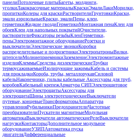
панели
Потолочные плиты
Багеты, молдинги,
уголки
Лакокрасочные материалы
Краски
Эмали
Лаки
Морилки,
пропитки
Колеры для краски
Растворители
Грунтовки
Краски,
эмали аэрозольные
Краски, эмали
Пены, клеи,
герметики
Жидкие гвозди
Герметики
Монтажная пена
Клеи для
обоев
Клеи для напольных покрытий
Очистители,
растворители
Фиксаторы резьбы
Клеи
Герметики,
пены
Электромонтажное оборудование
Розетки и
выключатели
Электрические звонки
Коробки
распределительные и подрозетники
Электропатроны
Вилки,
штепсели
Молниеприемники
Заземление
Электромонтажные
изделия
Клеммы
Средства диэлектрические
Трубки
термоусаживаемые
Изолирующие зажимы
Кабель и системы
для прокладки
Короба, трубы, металлорукав
Силовой
кабель
Наконечники, гильзы кабельные
Аксессуары для труб,
коробов
Кабельный крепеж
Арматура СИП
Электрощитовое
оборудование
Электрощиты
Аксессуары для
электрощита
Шины электротехнические
Выключатели
путевые, концевые
Трансформаторы
Аппаратура
управления
Рубильники
Предохранители
Частотные
преобразователи
Пускатели магнитные
Модульная
автоматика
Выключатели автоматические
Реле
Выключатели
нагрузки
Контакторы
Дополнительное модульное
оборудование
УЗИП
Автоматика пуска
двигателя
Дифференциальные