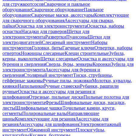
для стружкоотсосов
Сварочное и паяльное
оборудование
Сварочное оборудование
Паяльное
оборудование
Сварочные маски, аксессуары
Комплектующие
для сварочного оборудования
Аксессуары для сварки,
пайки
Оснастка для электроинструмента
Оснастка, наборы
оснастки
Насадки для граверов
Щетки для
электроинструмента
Развертки
Пуансоны
Щетки для
электродвигателей
Слесарный инструмент
Наборы
инструментов
Головки, биты
Гаечные ключи
Отвертки, наборы
отверток
Ножницы слесарные
Клещи строительные
Зубила,
керны, выколотки
Щетки слесарные
Оснастка и аксессуары для
бурения и сверления
Сверла, буры, зенкеры
Коронки
Зубила для
электроинструмента
Аксессуары для бурения и
сверления
Столярный инструмент
Тиски, струбцины,
гейферные зажимы
Ручные пилы, ножовки
Молотки, кувалды,
киянки
Напильники
Ручные стамески
Рубанки, рашпили
ручные
Оснастка и аксессуары для резания и
шлифования
Отрезные, пильные диски
Пильные полотна для
электроинструмента
Фрезы
Шлифовальные диски, насадки,
листы
Шлифовальные чашки
Точильные камни, круги,
сегменты
Полировальные валы
Направляющие
шины
Комплектующие для резания
Аксессуары для
резания
Аксессуары для шлифования
Электромонтажный
инструмент
Обжимной инструмент
Плоскогубцы,
круглогубцы
Кусачки, болторезы,