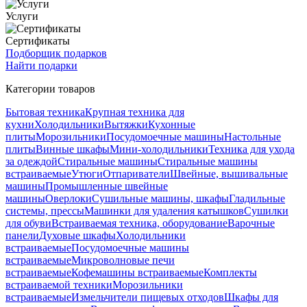
Услуги
Сертификаты
Подборщик подарков
Найти подарки
Категории товаров
Бытовая техника
Крупная техника для
кухни
Холодильники
Вытяжки
Кухонные
плиты
Морозильники
Посудомоечные машины
Настольные
плиты
Винные шкафы
Мини-холодильники
Техника для ухода
за одеждой
Стиральные машины
Стиральные машины
встраиваемые
Утюги
Отпариватели
Швейные, вышивальные
машины
Промышленные швейные
машины
Оверлоки
Сушильные машины, шкафы
Гладильные
системы, прессы
Машинки для удаления катышков
Сушилки
для обуви
Встраиваемая техника, оборудование
Варочные
панели
Духовые шкафы
Холодильники
встраиваемые
Посудомоечные машины
встраиваемые
Микроволновые печи
встраиваемые
Кофемашины встраиваемые
Комплекты
встраиваемой техники
Морозильники
встраиваемые
Измельчители пищевых отходов
Шкафы для