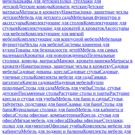
мебель
Шкафы для детской
Полки, стеллажи для
детской
Детские комоды
Кровати детские
Детские
матрасы
Матрасы в кроватку
Наматрасники, защитные чехлы
детские
Мебель для детского сада
Мебельная фурнитура и
аксессуары
Комплектующие для столов
Комплектующие для
стульев
Комплектующие для кроватей и кроваток
Аксессуары
для мебели
Комплектующие для мягкой
мебели
Комплектующие для корпусной мебели
Мебельная
фурнитура
Чехлы для мебели
Системы хранения для
кухни
Товары для безопасности детей
Мебель для самых
маленьких
Кроватки для новорожденных
Пеленальные
столики, комоды, матрасы
Манежи, кровати-манежи
Матрасы в
кроватку
Наматрасники, защитные чехлы в кроватку
Садовая
мебель
Садовые диваны, кресла
Садовые стулья
Садовые,
уличные столы
Комплекты мебели для сада
Гамаки,
шезлонги
Качели садовые
Надувная мебель
Кухни
походные
Столы для сада
Мебель для учебы
Столы, стулья
детские
Письменные столы
Растущие столы и парты
Растущие
кресла и стулья для учебы
Мебель для бани и сауны
Стулья,
табуретки, подставки для бани
Скамьи для бани
Столы для
бани
Журнальные столики для бани
Мебель для кабинета и
офиса
Столы офисные, компьютерные
Кресла, стулья для
офиса
Мягкая мебель для офиса
Шкафы офисные
Стеллажи,
полки для документов
Офисные тумбы
Комплекты мебели для
кабинета
Мебель для лоджии и балкона
Комплекты мебели для