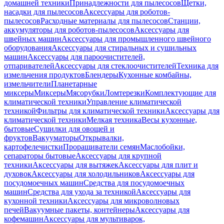
домашней техники
Принадлежности для пылесосов
Щетки,
насадки для пылесосов
Аксессуары для роботов-
пылесосов
Расходные материалы для пылесосов
Станции,
аккумуляторы для роботов-пылесосов
Аксессуары для
швейных машин
Аксессуары для промышленного швейного
оборудования
Аксессуары для стиральных и сушильных
машин
Аксессуары для пароочистителей,
отпаривателей
Аксессуары для стеклоочистителей
Техника для
измельчения продуктов
Блендеры
Кухонные комбайны,
измельчители
Планетарные
миксеры
Миксеры
Мясорубки
Ломтерезки
Комплектующие для
климатической техники
Управление климатической
техникой
Фильтры для климатической техники
Аксессуары для
климатической техники
Мелкая техника
Весы кухонные,
бытовые
Сушилки для овощей и
фруктов
Вакууматоры
Открывалки,
картофелечистки
Проращиватели семян
Маслобойки,
сепараторы бытовые
Аксессуары для крупной
техники
Аксессуары для вытяжек
Аксессуары для плит и
духовок
Аксессуары для холодильников
Аксессуары для
посудомоечных машин
Средства для посудомоечных
машин
Средства для ухода за техникой
Аксессуары для
кухонной техники
Аксессуары для микроволновых
печей
Вакуумные пакеты, контейнеры
Аксессуары для
кофемашин
Аксессуары для мультиварок,