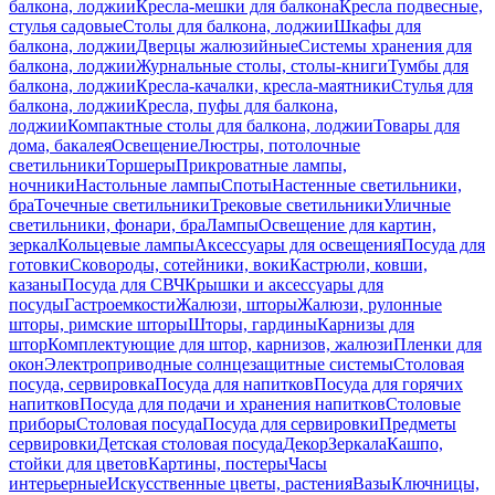
балкона, лоджии
Кресла-мешки для балкона
Кресла подвесные,
стулья садовые
Столы для балкона, лоджии
Шкафы для
балкона, лоджии
Дверцы жалюзийные
Системы хранения для
балкона, лоджии
Журнальные столы, столы-книги
Тумбы для
балкона, лоджии
Кресла-качалки, кресла-маятники
Стулья для
балкона, лоджии
Кресла, пуфы для балкона,
лоджии
Компактные столы для балкона, лоджии
Товары для
дома, бакалея
Освещение
Люстры, потолочные
светильники
Торшеры
Прикроватные лампы,
ночники
Настольные лампы
Споты
Настенные светильники,
бра
Точечные светильники
Трековые светильники
Уличные
светильники, фонари, бра
Лампы
Освещение для картин,
зеркал
Кольцевые лампы
Аксессуары для освещения
Посуда для
готовки
Сковороды, сотейники, воки
Кастрюли, ковши,
казаны
Посуда для СВЧ
Крышки и аксессуары для
посуды
Гастроемкости
Жалюзи, шторы
Жалюзи, рулонные
шторы, римские шторы
Шторы, гардины
Карнизы для
штор
Комплектующие для штор, карнизов, жалюзи
Пленки для
окон
Электроприводные солнцезащитные системы
Столовая
посуда, сервировка
Посуда для напитков
Посуда для горячих
напитков
Посуда для подачи и хранения напитков
Столовые
приборы
Столовая посуда
Посуда для сервировки
Предметы
сервировки
Детская столовая посуда
Декор
Зеркала
Кашпо,
стойки для цветов
Картины, постеры
Часы
интерьерные
Искусственные цветы, растения
Вазы
Ключницы,