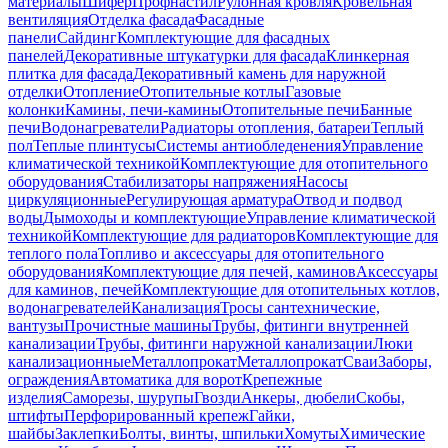
материалы
Шифер
Профнастил
Рулонная кровля
Кровельная
вентиляция
Отделка фасада
Фасадные
панели
Сайдинг
Комплектующие для фасадных
панелей
Декоративные штукатурки для фасада
Клинкерная
плитка для фасада
Декоративный камень для наружной
отделки
Отопление
Отопительные котлы
Газовые
колонки
Камины, печи-камины
Отопительные печи
Банные
печи
Водонагреватели
Радиаторы отопления, батареи
Теплый
пол
Теплые плинтусы
Системы антиобледенения
Управление
климатической техникой
Комплектующие для отопительного
оборудования
Стабилизаторы напряжения
Насосы
циркуляционные
Регулирующая арматура
Отвод и подвод
воды
Дымоходы и комплектующие
Управление климатической
техникой
Комплектующие для радиаторов
Комплектующие для
теплого пола
Топливо и аксессуары для отопительного
оборудования
Комплектующие для печей, каминов
Аксессуары
для каминов, печей
Комплектующие для отопительных котлов,
водонагревателей
Канализация
Тросы сантехнические,
вантузы
Прочистные машины
Трубы, фитинги внутренней
канализации
Трубы, фитинги наружной канализации
Люки
канализационные
Металлопрокат
Металлопрокат
Сваи
Заборы,
ограждения
Автоматика для ворот
Крепежные
изделия
Саморезы, шурупы
Гвозди
Анкеры, дюбели
Скобы,
штифты
Перфорированный крепеж
Гайки,
шайбы
Заклепки
Болты, винты, шпильки
Хомуты
Химические