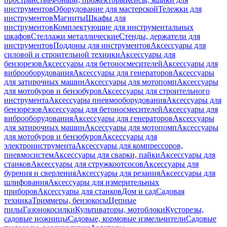
инструментов
Оборудование для мастерской
Тележки для
инструментов
Магниты
Шкафы для
инструментов
Комплектующие для инструментальных
шкафов
Стеллажи металлические
Стенды, держатели для
инструментов
Поддоны для инструментов
Аксессуары для
силовой и строительной техники
Аксессуары для
бензорезов
Аксессуары для бетоносмесителей
Аксессуары для
виброоборудования
Аксессуары для генераторов
Аксессуары
для затирочных машин
Аксессуары для мотопомп
Аксессуары
для мотобуров и бензобуров
Аксессуары для строительного
инструмента
Аксессуары пневмооборудования
Аксессуары для
бензорезов
Аксессуары для бетоносмесителей
Аксессуары для
виброоборудования
Аксессуары для генераторов
Аксессуары
для затирочных машин
Аксессуары для мотопомп
Аксессуары
для мотобуров и бензобуров
Аксессуары для
электроинструмента
Аксессуары для компрессоров,
пневмосистем
Аксессуары для сварки, пайки
Аксессуары для
станков
Аксессуары для стружкоотсосов
Аксессуары для
бурения и сверления
Аксессуары для резания
Аксессуары для
шлифования
Аксессуары для измерительных
приборов
Аксессуары для станков
Дом и сад
Садовая
техника
Триммеры, бензокосы
Цепные
пилы
Газонокосилки
Культиваторы, мотоблоки
Кусторезы,
садовые ножницы
Садовые, кормовые измельчители
Садовые