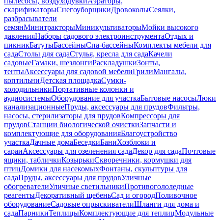
пылесосы, воздуходувки
Аэраторы,
скарификаторы
Снегоуборщики
Дровоколы
Сеялки,
разбрасыватели
семян
Минитракторы
Миникультиваторы
Мойки высокого
давления
Наборы садового электроинструмента
Отдых и
пикник
Батуты
Бассейны
Спа-бассейны
Комплекты мебели для
сада
Столы для сада
Стулья, кресла для сада
Качели
садовые
Гамаки, шезлонги
Раскладушки
Зонты,
тенты
Аксессуары для садовой мебели
Грили
Мангалы,
коптильни
Детская площадка
Сумки-
холодильники
Портативные колонки и
аудиосистемы
Оборудование для участка
Бытовые насосы
Люки
канализационные
Пруды, аксессуары для прудов
Фильтры,
насосы, стерилизаторы для прудов
Компрессоры для
прудов
Станции биологической очистки
Запчасти и
комплектующие для оборудования
Благоустройство
участка
Дачные дома
Беседки
Бани
Хозблоки и
сараи
Аксессуары для озеленения сада
Декор для сада
Почтовые
ящики, таблички
Козырьки
Скворечники, кормушки для
птиц
Домики для насекомых
Фонтаны, скульптуры для
сада
Пруды, аксессуары для прудов
Уличные
обогреватели
Уличные светильники
Противогололедные
реагенты
Декоративный щебень
Сад и огород
Поливочное
оборудование
Садовые опрыскиватели
Шланги для дома и
сада
Парники
Теплицы
Комплектующие для теплиц
Модульные