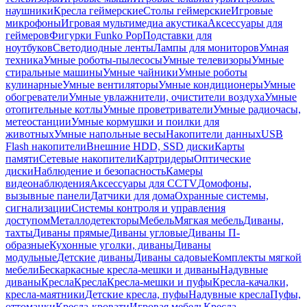
наушники
Кресла геймерские
Столы геймерские
Игровые
микрофоны
Игровая мультимедиа акустика
Аксессуары для
геймеров
Фигурки Funko Pop
Подставки для
ноутбуков
Светодиодные ленты
Лампы для мониторов
Умная
техника
Умные роботы-пылесосы
Умные телевизоры
Умные
стиральные машины
Умные чайники
Умные роботы
кулинарные
Умные вентиляторы
Умные кондиционеры
Умные
обогреватели
Умные увлажнители, очистители воздуха
Умные
отопительные котлы
Умные проветриватели
Умные радиочасы,
метеостанции
Умные кормушки и поилки для
животных
Умные напольные весы
Накопители данных
USB
Flash накопители
Внешние HDD, SSD диски
Карты
памяти
Сетевые накопители
Картридеры
Оптические
диски
Наблюдение и безопасность
Камеры
видеонаблюдения
Аксессуары для CCTV
Домофоны,
вызывные панели
Датчики для дома
Охранные системы,
сигнализации
Системы контроля и управления
доступом
Металлодетекторы
Мебель
Мягкая мебель
Диваны,
тахты
Диваны прямые
Диваны угловые
Диваны П-
образные
Кухонные уголки, диваны
Диваны
модульные
Детские диваны
Диваны садовые
Комплекты мягкой
мебели
Бескаркасные кресла-мешки и диваны
Надувные
диваны
Кресла
Кресла
Кресла-мешки и пуфы
Кресла-качалки,
кресла-маятники
Детские кресла, пуфы
Надувные кресла
Пуфы,
оттоманки
Кресла-кровати
Игровая мебель
Кресла