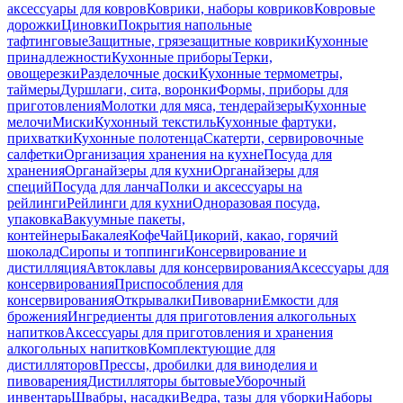
аксессуары для ковров
Коврики, наборы ковриков
Ковровые
дорожки
Циновки
Покрытия напольные
тафтинговые
Защитные, грязезащитные коврики
Кухонные
принадлежности
Кухонные приборы
Терки,
овощерезки
Разделочные доски
Кухонные термометры,
таймеры
Дуршлаги, сита, воронки
Формы, приборы для
приготовления
Молотки для мяса, тендерайзеры
Кухонные
мелочи
Миски
Кухонный текстиль
Кухонные фартуки,
прихватки
Кухонные полотенца
Скатерти, сервировочные
салфетки
Организация хранения на кухне
Посуда для
хранения
Органайзеры для кухни
Органайзеры для
специй
Посуда для ланча
Полки и аксессуары на
рейлинги
Рейлинги для кухни
Одноразовая посуда,
упаковка
Вакуумные пакеты,
контейнеры
Бакалея
Кофе
Чай
Цикорий, какао, горячий
шоколад
Сиропы и топпинги
Консервирование и
дистилляция
Автоклавы для консервирования
Аксессуары для
консервирования
Приспособления для
консервирования
Открывалки
Пивоварни
Емкости для
брожения
Ингредиенты для приготовления алкогольных
напитков
Аксессуары для приготовления и хранения
алкогольных напитков
Комплектующие для
дистилляторов
Прессы, дробилки для виноделия и
пивоварения
Дистилляторы бытовые
Уборочный
инвентарь
Швабры, насадки
Ведра, тазы для уборки
Наборы