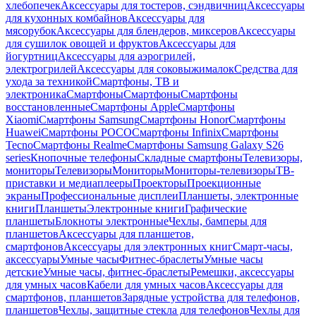
хлебопечек
Аксессуары для тостеров, сэндвичниц
Аксессуары
для кухонных комбайнов
Аксессуары для
мясорубок
Аксессуары для блендеров, миксеров
Аксессуары
для сушилок овощей и фруктов
Аксессуары для
йогуртниц
Аксессуары для аэрогрилей,
электрогрилей
Аксессуары для соковыжималок
Средства для
ухода за техникой
Смартфоны, ТВ и
электроника
Смартфоны
Смартфоны
Смартфоны
восстановленные
Смартфоны Apple
Смартфоны
Xiaomi
Смартфоны Samsung
Смартфоны Honor
Смартфоны
Huawei
Смартфоны POCO
Смартфоны Infinix
Смартфоны
Tecno
Смартфоны Realme
Смартфоны Samsung Galaxy S26
series
Кнопочные телефоны
Складные смартфоны
Телевизоры,
мониторы
Телевизоры
Мониторы
Мониторы-телевизоры
ТВ-
приставки и медиаплееры
Проекторы
Проекционные
экраны
Профессиональные дисплеи
Планшеты, электронные
книги
Планшеты
Электронные книги
Графические
планшеты
Блокноты электронные
Чехлы, бамперы для
планшетов
Аксессуары для планшетов,
смартфонов
Аксессуары для электронных книг
Смарт-часы,
аксессуары
Умные часы
Фитнес-браслеты
Умные часы
детские
Умные часы, фитнес-браслеты
Ремешки, аксессуары
для умных часов
Кабели для умных часов
Аксессуары для
смартфонов, планшетов
Зарядные устройства для телефонов,
планшетов
Чехлы, защитные стекла для телефонов
Чехлы для