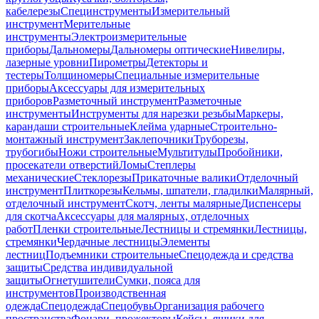
кабелерезы
Специнструменты
Измерительный
инструмент
Мерительные
инструменты
Электроизмерительные
приборы
Дальномеры
Дальномеры оптические
Нивелиры,
лазерные уровни
Пирометры
Детекторы и
тестеры
Толщиномеры
Специальные измерительные
приборы
Аксессуары для измерительных
приборов
Разметочный инструмент
Разметочные
инструменты
Инструменты для нарезки резьбы
Маркеры,
карандаши строительные
Клейма ударные
Строительно-
монтажный инструмент
Заклепочники
Труборезы,
трубогибы
Ножи строительные
Мультитулы
Пробойники,
просекатели отверстий
Ломы
Степлеры
механические
Стеклорезы
Прикаточные валики
Отделочный
инструмент
Плиткорезы
Кельмы, шпатели, гладилки
Малярный,
отделочный инструмент
Скотч, ленты малярные
Диспенсеры
для скотча
Аксессуары для малярных, отделочных
работ
Пленки строительные
Лестницы и стремянки
Лестницы,
стремянки
Чердачные лестницы
Элементы
лестниц
Подъемники строительные
Спецодежда и средства
защиты
Средства индивидуальной
защиты
Огнетушители
Сумки, пояса для
инструментов
Производственная
одежда
Спецодежда
Спецобувь
Организация рабочего
пространства
Фонари, прожекторы
Кейсы, ящики для