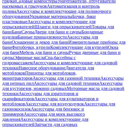
грядки
Садовые компостеры
Уничтожители, отпугиватели
насекомых и грызунов
Автоматизация и контроль
полива
Аксессуары и комплектующие для поливочного
оборудования
Укрывные материалы
Бочки, баки
пластиковые
Аксессуары и комплектующие для
опрыскивателей
Шланги для опрыскивателей
Товары для
бани
Бани
Сауны
Двери для бани и сауны
Бондарные
изделия
Банные принадлежности
Аксессуары для
бани
Оснащение и декор для бани
Измерительные приборы для
бани
Фитобочки, купели
Комплектующие для купелей
Окна
для бани
Мебель для бани и сауны
Ручки дверные для бани и
сауны
Эфирные масла
Спа-бассейны с
гидромассажем
Аксессуары и комплектующие для садовой
техники
Навесное оборудование
Двигатели для
мотоблоков
Прицепы для мотоблоков,
минитракторов
Аксессуары для газонной техники
Аксессуары
для цепных пил
Аксессуары для садовой техники
Аксессуары
для кусторезов, ножниц садовых
Моторные масла для садовой
техники
Аксессуары для аэратоторов и
скарификаторов
Аксессуары для культиваторов и
мотоблоков
Аксессуары для воздуходувок
Аксессуары для
газонокосилок
Аксессуары для бензокос и
триммеров
Аксессуары для моек высокого
давления
Аксессуары и комплектующие для
опрыскивателей
Запчасти для садовых