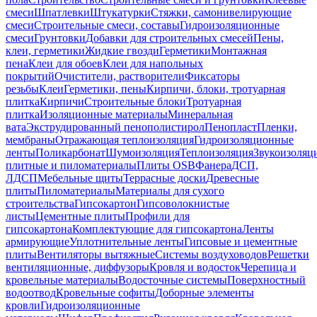
смеси
Шпатлевки
Штукатурки
Стяжки, самонивелирующие
смеси
Строительные смеси, составы
Гидроизоляционные
смеси
Грунтовки
Добавки для строительных смесей
Пены,
клеи, герметики
Жидкие гвозди
Герметики
Монтажная
пена
Клеи для обоев
Клеи для напольных
покрытий
Очистители, растворители
Фиксаторы
резьбы
Клеи
Герметики, пены
Кирпичи, блоки, тротуарная
плитка
Кирпичи
Строительные блоки
Тротуарная
плитка
Изоляционные материалы
Минеральная
вата
Экструдированный пенополистирол
Пенопласт
Пленки,
мембраны
Отражающая теплоизоляция
Гидроизоляционные
ленты
Поликарбонат
Шумоизоляция
Теплоизоляция
Звукоизоляц
плитные и пиломатериалы
Плиты OSB
Фанера
ДСП,
ЛДСП
Мебельные щиты
Террасные доски
Древесные
плиты
Пиломатериалы
Материалы для сухого
строительства
Гипсокартон
Гипсоволокнистые
листы
Цементные плиты
Профили для
гипсокартона
Комплектующие для гипсокартона
Ленты
армирующие
Уплотнительные ленты
Гипсовые и цементные
плиты
Вентиляторы вытяжные
Системы воздуховодов
Решетки
вентиляционные, диффузоры
Кровля и водосток
Черепица и
кровельные материалы
Водосточные системы
Поверхностный
водоотвод
Кровельные софиты
Доборные элементы
кровли
Гидроизоляционные