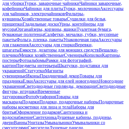
для уборки
Турки, заварочные чайники
Чайники заварочные,
кофейники
Чайники для плиты
Турки, молочники
Аксессуары
для чайников, электрочайников
Фильтры-
кувшины
Хозяйственные товары
Сушилки для белья,
прищепки
Гладильные доски
Урны, контейнеры для
мусора
Органайзеры, корзины, ящики
Туалетная бумага,
бумажные полотенца
Салфетки, мочалки, губки, мусорные
пакеты
Фольга, пленка, пакеты
Упаковочная тара
Аксессуары
для глажения
Аксессуары для стирки
Веревки,
шпагаты
Емкости, дозаторы для моющих средств
Вешалки-
плечики
Мешки хозяйственные
Сувениры
Копилки
Картины,
постеры
Фотоальбомы
Рамки для фотографий,
картин
Предметы интерьера
Шкатулки, подставки для
украшений
Статуэтки
Магниты
сувенирные
Иконы
Праздничный декор
Товары для
праздника
Елки
Аксессуары для елей новогодних
Новогодние
украшения
Светодиодные гирлянды, декорации
Светодиодные
фигуры, игрушки
Временные
татуировки
Фотобутафория
Товары для
маскарада
Подарки
Подарки, подарочные наборы
Подарочные
наборы косметики для лица и тела
Наборы для
бритья
Оформление подарков
Сантехника и
водоснабжение
Сантехника
Душевые кабины, поддоны,
двери
Ванны
Унитазы
Умывальники
Умывальники со
смесителями
Смесители
Душевые панели,