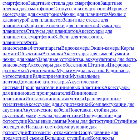
смартфонов
Защитные стекла для смартфонов
Защитные
пленки для смартфонов
Стилусы для смартфонов
Игровые
аксессуары для смартфонов
Чехлы для планшетов
Чехлы с
клавиатурой для планшетов
Защитные стекла для
планшетов
Защитные пленки для планшетов
Сумки для
планшетов
Стилусы для планшетов
Аксессуары для
планшетов, смартфонов
Кабели для телефонов,
планшетов
Фото,
видеосъемка
Фотоаппараты
Видеокамеры
Экшн-камеры
Карты
памяти
Объективы
Вспышки
Аксессуары для камер
Сумки и
чехлы для камер
Зарядные устройства, аккумуляторы для фото,
видеокамер
Аксессуары для объективов
Штативы
Цифровые
фоторамки
Аудиотехника
Мультимедиа акустика
Радиочасы,
метеостанции
Радиоприемники
Музыкальные
центры
Домашние кинотеатры
Акустические
системы
Проигрыватели виниловых пластинок
Аксессуары
для виниловых проигрывателей
Виниловые
пластинки
Инсталляционная акустика
Трансляционные
усилители
Аксессуары для аудиотехники
Комплектующие для
акустики
Акустические кабели
Подставки, стойки для
акустики
Сумки, чехлы для акустики
Оборудование для
фотостудии
Кольцевые лампы
Фоны для фотостудии
Студийное
освещение
Насадки светоформирующие для
фотостудии
Фотозонты, отражатели
Оборудование для
предметной съемки
Вспышки студийные
Комплекты