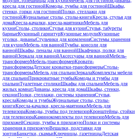
модули
Столешницы для кухни
Мебель для гостиной
Диваны,
кресла для гостиной
Комоды, тумбы для гостиной
Шкафы,
стенки, горки для гостиной
Полки, стеллажи для
гостиной
Журнальные столы, столы-книги
Кресла, стулья для
дома
Кресла-качалки, кресла-маятники
Мебель для
кухни
Столы, столики
Стулья для кухни
Стулья, табуреты
барные
Кухонный гарнитур
Кухонные модули
Кухонные
уголки, диваны
Стульчики для кормления
Системы хранения
для кухни
Мебель для ванной
Тумбы, консоли для
ванной
Шкафы, пеналы для ванной
Шкафчики, полки для
ванной
Зеркала для ванной
Аксессуары для ванной
Мебель-
трансформер
Мебель-трансформер
Кровати-
трансформеры
Детские кроватки-трансформеры
Столы-
трансформеры
Мебель для спальни
Зеркала
Комплекты мебели
для спальни
Прикроватные тумбы
Комоды и тумбы для
спальни
Туалетные столики
Шкафы для спальни
Мебель для
жилых комнат
Диваны, кресла для дома
Шкафы, стенки,
секции
Полки, стеллажи, системы хранения
Стулья,
кресла
Комоды и тумбы
Журнальные столы, столы-
книги
Кресла-качалки, кресла-маятники
Мебель для
телевизора
Комоды, тумбы под телевизор
Кронштейны, стойки
для телевизора
Каминокомплекты под телевизор
Мебель для
прихожей
Секции, тумбы в прихожую
Полки и системы
хранения в прихожую
Вешалки, подставки для
зонтов
Банкетки, скамьи
Ключницы, газетницы
Детская