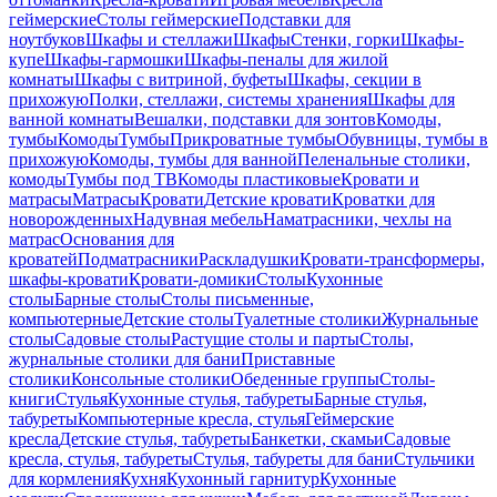
геймерские
Столы геймерские
Подставки для
ноутбуков
Шкафы и стеллажи
Шкафы
Стенки, горки
Шкафы-
купе
Шкафы-гармошки
Шкафы-пеналы для жилой
комнаты
Шкафы с витриной, буфеты
Шкафы, секции в
прихожую
Полки, стеллажи, системы хранения
Шкафы для
ванной комнаты
Вешалки, подставки для зонтов
Комоды,
тумбы
Комоды
Тумбы
Прикроватные тумбы
Обувницы, тумбы в
прихожую
Комоды, тумбы для ванной
Пеленальные столики,
комоды
Тумбы под ТВ
Комоды пластиковые
Кровати и
матрасы
Матрасы
Кровати
Детские кровати
Кроватки для
новорожденных
Надувная мебель
Наматрасники, чехлы на
матрас
Основания для
кроватей
Подматрасники
Раскладушки
Кровати-трансформеры,
шкафы-кровати
Кровати-домики
Столы
Кухонные
столы
Барные столы
Столы письменные,
компьютерные
Детские столы
Туалетные столики
Журнальные
столы
Садовые столы
Растущие столы и парты
Столы,
журнальные столики для бани
Приставные
столики
Консольные столики
Обеденные группы
Столы-
книги
Стулья
Кухонные стулья, табуреты
Барные стулья,
табуреты
Компьютерные кресла, стулья
Геймерские
кресла
Детские стулья, табуреты
Банкетки, скамьи
Садовые
кресла, стулья, табуреты
Стулья, табуреты для бани
Стульчики
для кормления
Кухня
Кухонный гарнитур
Кухонные