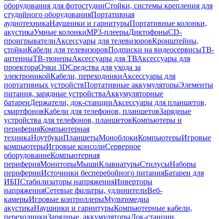
оборудования для фотостудии
Стойки, системы крепления для
студийного оборудования
Портативная
аудиотехника
Наушники и гарнитуры
Портативные колонки,
акустика
Умные колонки
MP3-плееры
Диктофоны
CD-
проигрыватели
Аксессуары для телевизоров
Кронштейны,
стойки
Кабели для телевизоров
Подписки на видеосервисы
ТВ-
антенны
ТВ-тюнеры
Аксессуары для ТВ
Аксессуары для
проектора
Очки 3D
Средства для ухода за
электроникой
Кабели, переходники
Аксессуары для
портативных устройств
Портативные аккумуляторы
Элементы
питания, зарядные устройства
Аккумуляторные
батареи
Держатели, док-станции
Аксессуары для планшетов,
смартфонов
Кабели для телефонов, планшетов
Зарядные
устройства для телефонов, планшетов
Компьютеры и
периферия
Компьютерная
техника
Ноутбуки
Планшеты
Моноблоки
Компьютеры
Игровые
компьютеры
Игровые консоли
Серверное
оборудование
Компьютерная
периферия
Мониторы
Мыши
Клавиатуры
Стилусы
Наборы
периферии
Источники бесперебойного питания
Батареи для
ИБП
Стабилизаторы напряжения
Инверторы
напряжения
Сетевые фильтры, удлинители
Веб-
камеры
Игровые контроллеры
Мультимедиа
акустика
Наушники и гарнитуры
Компьютерные кабели,
переходники
Зарядные, аккумуляторы
Док-станции,