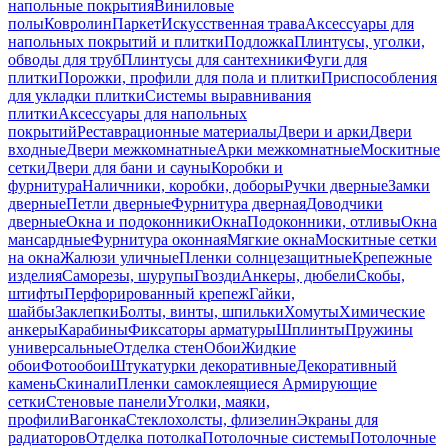
напольные покрытия
Виниловые
полы
Ковролин
Паркет
Искусственная трава
Аксессуары для
напольных покрытий и плитки
Подложка
Плинтусы, уголки,
обводы для труб
Плинтусы для сантехники
Фуги для
плитки
Порожки, профили для пола и плитки
Приспособления
для укладки плитки
Системы выравнивания
плитки
Аксессуары для напольных
покрытий
Реставрационные материалы
Двери и арки
Двери
входные
Двери межкомнатные
Арки межкомнатные
Москитные
сетки
Двери для бани и сауны
Коробки и
фурнитура
Наличники, коробки, доборы
Ручки дверные
Замки
дверные
Петли дверные
Фурнитура дверная
Доводчики
дверные
Окна и подоконники
Окна
Подоконники, отливы
Окна
мансардные
Фурнитура оконная
Мягкие окна
Москитные сетки
на окна
Жалюзи уличные
Пленки солнцезащитные
Крепежные
изделия
Саморезы, шурупы
Гвозди
Анкеры, дюбели
Скобы,
штифты
Перфорированный крепеж
Гайки,
шайбы
Заклепки
Болты, винты, шпильки
Хомуты
Химические
анкеры
Карабины
Фиксаторы арматуры
Шплинты
Пружины
универсальные
Отделка стен
Обои
Жидкие
обои
Фотообои
Штукатурки декоративные
Декоративный
камень
Скинали
Пленки самоклеящиеся
Армирующие
сетки
Стеновые панели
Уголки, маяки,
профили
Вагонка
Стеклохолсты, флизелин
Экраны для
радиаторов
Отделка потолка
Потолочные системы
Потолочные