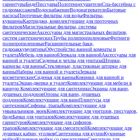
гарнитуры
Биде
Писсуары
Полотенцесушители
Спа-бассейны с
гидромассажем
Водоснабжение
Водонагреватели
Бытовые
насосы
Проточные фильтры для воды
Фильтры-
кувшины
Картриджи, комплектующие для проточных
фильтров
Магистральные фильтры, системы
сантехнические
Аксессуары для магистральных фильтров,
систем сантехнических
Трубы полипропиленовые
Фитинги
полипропиленовые
Расширительные баки,
гидроаккумуляторы
Обустройство ванной комнаты и
туалета
Мебель для ванной
Зеркала для ванной
Аксессуары для
ванной и туалета
Сиденья и чехлы для унитаза
Шторки,
карнизы для ванны
Стеклянные, пластиковые шторки для
ванны
Наборы для ванной и туалета
Зеркала
косметические
Сиденья для ванны
Коврики для ванной и
туалета
Экран-дверки в туалет
Комплектующие для мебели в
ванную
Комплектующие для сантехники
Экраны для ванн,
душевых поддонов
Опоры для ванн, душевых
поддонов
Комплектующие для ванн
Плинтусы для
сантехники
Сифоны, трапы
Комплектующие для
умывальников, моек
Комплектующие для унитазов, писсуаров,
биде
Бачки для унитазов
Комплектующие для душевых
гарнитуров
Комплектующие для сифонов,
трапов
Комплектующие для смесителей
Комплектующие для
душевых кабин, уголков
Сантехника для кухни
Кухонные
мойки
Кухонные мойки со смесителями
Смесители для