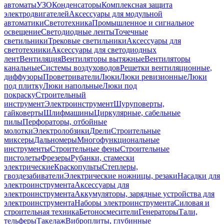
автоматы
УЗО
Конденсаторы
Комплексная защита
электродвигателей
Аксессуары для модульной
автоматики
Светотехника
Промышленное и сигнальное
освещение
Светодиодные ленты
Точечные
светильники
Трековые светильники
Аксессуары для
светотехники
Аксессуары для светодиодных
лент
Вентиляция
Вентиляторы вытяжные
Вентиляторы
канальные
Системы воздуховодов
Решетки вентиляционные,
диффузоры
Проветриватели
Люки
Люки ревизионные
Люки
под плитку
Люки напольные
Люки под
покраску
Строительный
инструмент
Электроинструмент
Шуруповерты,
гайковерты
Шлифмашины
Циркулярные, сабельные
пилы
Перфораторы, отбойные
молотки
Электролобзики
Дрели
Строительные
миксеры
Дальномеры
Многофункциональные
инструменты
Строительные фены
Строительные
пистолеты
Фрезеры
Рубанки, стамески
электрические
Краскопульты
Степлеры,
гвоздезабиватели
Электрические ножницы, резаки
Насадки для
электроинструмента
Аксессуары для
электроинструмента
Аккумуляторы, зарядные устройства для
электроинструмента
Наборы электроинструмента
Силовая и
строительная техника
Бетоносмесители
Генераторы
Тали,
тельферы
Такелаж
Виброплиты, глубинные