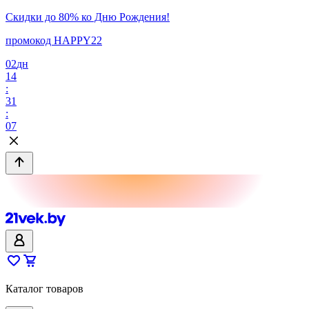
Скидки до 80% ко Дню Рождения!
промокод HAPPY22
02
дн
14
:
31
:
07
Каталог товаров