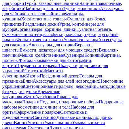
для уборки
Турки, заварочные чайники
Чайники заварочные,
кофейники
Чайники для плиты
Турки, молочники
Аксессуары
для чайников, электрочайников
Фильтры-
кувшины
Хозяйственные товары
Сушилки для белья,
прищепки
Гладильные доски
Урны, контейнеры для
мусора
Органайзеры, корзины, ящики
Туалетная бумага,
бумажные полотенца
Салфетки, мочалки, губки, мусорные
пакеты
Фольга, пленка, пакеты
Упаковочная тара
Аксессуары
для глажения
Аксессуары для стирки
Веревки,
шпагаты
Емкости, дозаторы для моющих средств
Вешалки-
плечики
Мешки хозяйственные
Сувениры
Копилки
Картины,
постеры
Фотоальбомы
Рамки для фотографий,
картин
Предметы интерьера
Шкатулки, подставки для
украшений
Статуэтки
Магниты
сувенирные
Иконы
Праздничный декор
Товары для
праздника
Елки
Аксессуары для елей новогодних
Новогодние
украшения
Светодиодные гирлянды, декорации
Светодиодные
фигуры, игрушки
Временные
татуировки
Фотобутафория
Товары для
маскарада
Подарки
Подарки, подарочные наборы
Подарочные
наборы косметики для лица и тела
Наборы для
бритья
Оформление подарков
Сантехника и
водоснабжение
Сантехника
Душевые кабины, поддоны,
двери
Ванны
Унитазы
Умывальники
Умывальники со
смесителями
Смесители
Душевые панели,