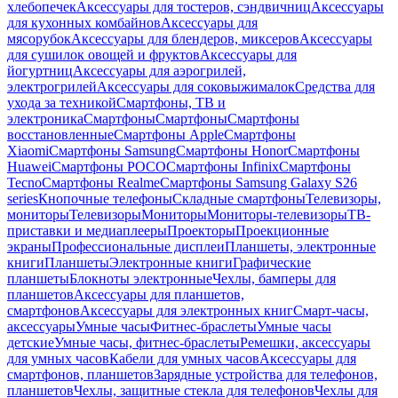
хлебопечек
Аксессуары для тостеров, сэндвичниц
Аксессуары
для кухонных комбайнов
Аксессуары для
мясорубок
Аксессуары для блендеров, миксеров
Аксессуары
для сушилок овощей и фруктов
Аксессуары для
йогуртниц
Аксессуары для аэрогрилей,
электрогрилей
Аксессуары для соковыжималок
Средства для
ухода за техникой
Смартфоны, ТВ и
электроника
Смартфоны
Смартфоны
Смартфоны
восстановленные
Смартфоны Apple
Смартфоны
Xiaomi
Смартфоны Samsung
Смартфоны Honor
Смартфоны
Huawei
Смартфоны POCO
Смартфоны Infinix
Смартфоны
Tecno
Смартфоны Realme
Смартфоны Samsung Galaxy S26
series
Кнопочные телефоны
Складные смартфоны
Телевизоры,
мониторы
Телевизоры
Мониторы
Мониторы-телевизоры
ТВ-
приставки и медиаплееры
Проекторы
Проекционные
экраны
Профессиональные дисплеи
Планшеты, электронные
книги
Планшеты
Электронные книги
Графические
планшеты
Блокноты электронные
Чехлы, бамперы для
планшетов
Аксессуары для планшетов,
смартфонов
Аксессуары для электронных книг
Смарт-часы,
аксессуары
Умные часы
Фитнес-браслеты
Умные часы
детские
Умные часы, фитнес-браслеты
Ремешки, аксессуары
для умных часов
Кабели для умных часов
Аксессуары для
смартфонов, планшетов
Зарядные устройства для телефонов,
планшетов
Чехлы, защитные стекла для телефонов
Чехлы для