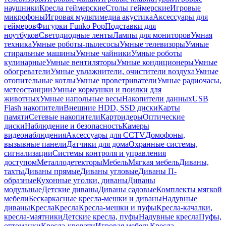
наушники
Кресла геймерские
Столы геймерские
Игровые
микрофоны
Игровая мультимедиа акустика
Аксессуары для
геймеров
Фигурки Funko Pop
Подставки для
ноутбуков
Светодиодные ленты
Лампы для мониторов
Умная
техника
Умные роботы-пылесосы
Умные телевизоры
Умные
стиральные машины
Умные чайники
Умные роботы
кулинарные
Умные вентиляторы
Умные кондиционеры
Умные
обогреватели
Умные увлажнители, очистители воздуха
Умные
отопительные котлы
Умные проветриватели
Умные радиочасы,
метеостанции
Умные кормушки и поилки для
животных
Умные напольные весы
Накопители данных
USB
Flash накопители
Внешние HDD, SSD диски
Карты
памяти
Сетевые накопители
Картридеры
Оптические
диски
Наблюдение и безопасность
Камеры
видеонаблюдения
Аксессуары для CCTV
Домофоны,
вызывные панели
Датчики для дома
Охранные системы,
сигнализации
Системы контроля и управления
доступом
Металлодетекторы
Мебель
Мягкая мебель
Диваны,
тахты
Диваны прямые
Диваны угловые
Диваны П-
образные
Кухонные уголки, диваны
Диваны
модульные
Детские диваны
Диваны садовые
Комплекты мягкой
мебели
Бескаркасные кресла-мешки и диваны
Надувные
диваны
Кресла
Кресла
Кресла-мешки и пуфы
Кресла-качалки,
кресла-маятники
Детские кресла, пуфы
Надувные кресла
Пуфы,
оттоманки
Кресла-кровати
Игровая мебель
Кресла