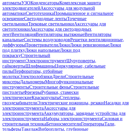
автоматы
УЗО
Конденсаторы
Комплексная защита
электродвигателей
Аксессуары для модульной
автоматики
Светотехника
Промышленное и сигнальное
освещение
Светодиодные ленты
Точечные
светильники
Трековые светильники
Аксессуары для
светотехники
Аксессуары для светодиодных
лент
Вентиляция
Вентиляторы вытяжные
Вентиляторы
канальные
Системы воздуховодов
Решетки вентиляционные,
диффузоры
Проветриватели
Люки
Люки ревизионные
Люки
под плитку
Люки напольные
Люки под
покраску
Строительный
инструмент
Электроинструмент
Шуруповерты,
гайковерты
Шлифмашины
Циркулярные, сабельные
пилы
Перфораторы, отбойные
молотки
Электролобзики
Дрели
Строительные
миксеры
Дальномеры
Многофункциональные
инструменты
Строительные фены
Строительные
пистолеты
Фрезеры
Рубанки, стамески
электрические
Краскопульты
Степлеры,
гвоздезабиватели
Электрические ножницы, резаки
Насадки для
электроинструмента
Аксессуары для
электроинструмента
Аккумуляторы, зарядные устройства для
электроинструмента
Наборы электроинструмента
Силовая и
строительная техника
Бетоносмесители
Генераторы
Тали,
тельферы
Такелаж
Виброплиты, глубинные