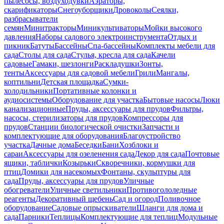
пылесосы, воздуходувки
Аэраторы,
скарификаторы
Снегоуборщики
Дровоколы
Сеялки,
разбрасыватели
семян
Минитракторы
Миникультиваторы
Мойки высокого
давления
Наборы садового электроинструмента
Отдых и
пикник
Батуты
Бассейны
Спа-бассейны
Комплекты мебели для
сада
Столы для сада
Стулья, кресла для сада
Качели
садовые
Гамаки, шезлонги
Раскладушки
Зонты,
тенты
Аксессуары для садовой мебели
Грили
Мангалы,
коптильни
Детская площадка
Сумки-
холодильники
Портативные колонки и
аудиосистемы
Оборудование для участка
Бытовые насосы
Люки
канализационные
Пруды, аксессуары для прудов
Фильтры,
насосы, стерилизаторы для прудов
Компрессоры для
прудов
Станции биологической очистки
Запчасти и
комплектующие для оборудования
Благоустройство
участка
Дачные дома
Беседки
Бани
Хозблоки и
сараи
Аксессуары для озеленения сада
Декор для сада
Почтовые
ящики, таблички
Козырьки
Скворечники, кормушки для
птиц
Домики для насекомых
Фонтаны, скульптуры для
сада
Пруды, аксессуары для прудов
Уличные
обогреватели
Уличные светильники
Противогололедные
реагенты
Декоративный щебень
Сад и огород
Поливочное
оборудование
Садовые опрыскиватели
Шланги для дома и
сада
Парники
Теплицы
Комплектующие для теплиц
Модульные