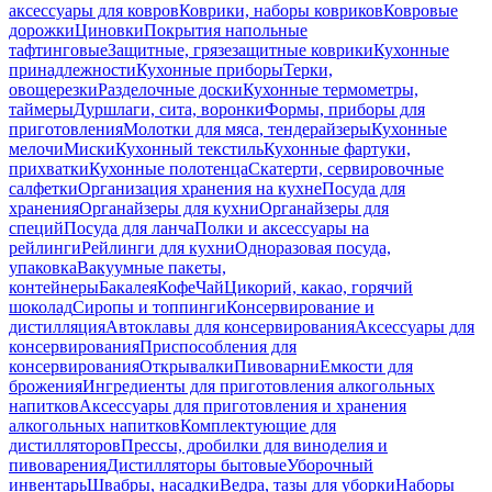
аксессуары для ковров
Коврики, наборы ковриков
Ковровые
дорожки
Циновки
Покрытия напольные
тафтинговые
Защитные, грязезащитные коврики
Кухонные
принадлежности
Кухонные приборы
Терки,
овощерезки
Разделочные доски
Кухонные термометры,
таймеры
Дуршлаги, сита, воронки
Формы, приборы для
приготовления
Молотки для мяса, тендерайзеры
Кухонные
мелочи
Миски
Кухонный текстиль
Кухонные фартуки,
прихватки
Кухонные полотенца
Скатерти, сервировочные
салфетки
Организация хранения на кухне
Посуда для
хранения
Органайзеры для кухни
Органайзеры для
специй
Посуда для ланча
Полки и аксессуары на
рейлинги
Рейлинги для кухни
Одноразовая посуда,
упаковка
Вакуумные пакеты,
контейнеры
Бакалея
Кофе
Чай
Цикорий, какао, горячий
шоколад
Сиропы и топпинги
Консервирование и
дистилляция
Автоклавы для консервирования
Аксессуары для
консервирования
Приспособления для
консервирования
Открывалки
Пивоварни
Емкости для
брожения
Ингредиенты для приготовления алкогольных
напитков
Аксессуары для приготовления и хранения
алкогольных напитков
Комплектующие для
дистилляторов
Прессы, дробилки для виноделия и
пивоварения
Дистилляторы бытовые
Уборочный
инвентарь
Швабры, насадки
Ведра, тазы для уборки
Наборы