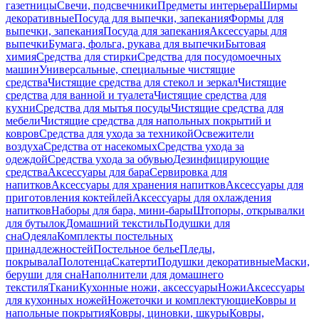
газетницы
Свечи, подсвечники
Предметы интерьера
Ширмы
декоративные
Посуда для выпечки, запекания
Формы для
выпечки, запекания
Посуда для запекания
Аксессуары для
выпечки
Бумага, фольга, рукава для выпечки
Бытовая
химия
Средства для стирки
Средства для посудомоечных
машин
Универсальные, специальные чистящие
средства
Чистящие средства для стекол и зеркал
Чистящие
средства для ванной и туалета
Чистящие средства для
кухни
Средства для мытья посуды
Чистящие средства для
мебели
Чистящие средства для напольных покрытий и
ковров
Средства для ухода за техникой
Освежители
воздуха
Средства от насекомых
Средства ухода за
одеждой
Средства ухода за обувью
Дезинфицирующие
средства
Аксессуары для бара
Сервировка для
напитков
Аксессуары для хранения напитков
Аксессуары для
приготовления коктейлей
Аксессуары для охлаждения
напитков
Наборы для бара, мини-бары
Штопоры, открывалки
для бутылок
Домашний текстиль
Подушки для
сна
Одеяла
Комплекты постельных
принадлежностей
Постельное белье
Пледы,
покрывала
Полотенца
Скатерти
Подушки декоративные
Маски,
беруши для сна
Наполнители для домашнего
текстиля
Ткани
Кухонные ножи, аксессуары
Ножи
Аксессуары
для кухонных ножей
Ножеточки и комплектующие
Ковры и
напольные покрытия
Ковры, циновки, шкуры
Ковры,