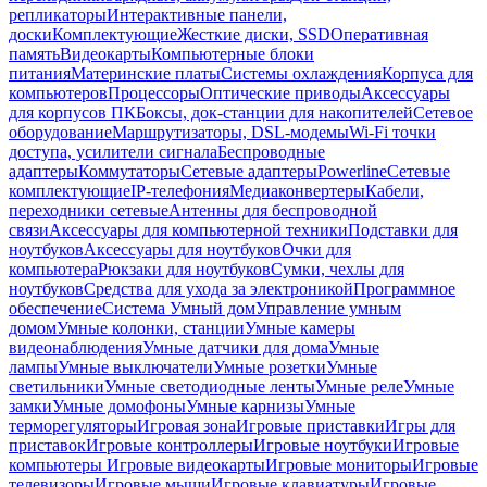
репликаторы
Интерактивные панели,
доски
Комплектующие
Жесткие диски, SSD
Оперативная
память
Видеокарты
Компьютерные блоки
питания
Материнские платы
Системы охлаждения
Корпуса для
компьютеров
Процессоры
Оптические приводы
Аксессуары
для корпусов ПК
Боксы, док-станции для накопителей
Сетевое
оборудование
Маршрутизаторы, DSL-модемы
Wi-Fi точки
доступа, усилители сигнала
Беспроводные
адаптеры
Коммутаторы
Сетевые адаптеры
Powerline
Сетевые
комплектующие
IP-телефония
Медиаконвертеры
Кабели,
переходники сетевые
Антенны для беспроводной
связи
Аксессуары для компьютерной техники
Подставки для
ноутбуков
Аксессуары для ноутбуков
Очки для
компьютера
Рюкзаки для ноутбуков
Сумки, чехлы для
ноутбуков
Средства для ухода за электроникой
Программное
обеспечение
Система Умный дом
Управление умным
домом
Умные колонки, станции
Умные камеры
видеонаблюдения
Умные датчики для дома
Умные
лампы
Умные выключатели
Умные розетки
Умные
светильники
Умные светодиодные ленты
Умные реле
Умные
замки
Умные домофоны
Умные карнизы
Умные
терморегуляторы
Игровая зона
Игровые приставки
Игры для
приставок
Игровые контроллеры
Игровые ноутбуки
Игровые
компьютеры
Игровые видеокарты
Игровые мониторы
Игровые
телевизоры
Игровые мыши
Игровые клавиатуры
Игровые