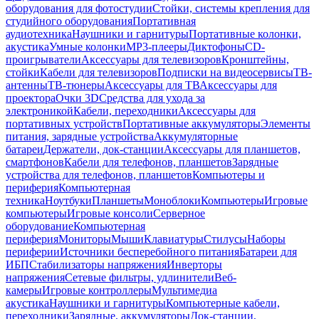
оборудования для фотостудии
Стойки, системы крепления для
студийного оборудования
Портативная
аудиотехника
Наушники и гарнитуры
Портативные колонки,
акустика
Умные колонки
MP3-плееры
Диктофоны
CD-
проигрыватели
Аксессуары для телевизоров
Кронштейны,
стойки
Кабели для телевизоров
Подписки на видеосервисы
ТВ-
антенны
ТВ-тюнеры
Аксессуары для ТВ
Аксессуары для
проектора
Очки 3D
Средства для ухода за
электроникой
Кабели, переходники
Аксессуары для
портативных устройств
Портативные аккумуляторы
Элементы
питания, зарядные устройства
Аккумуляторные
батареи
Держатели, док-станции
Аксессуары для планшетов,
смартфонов
Кабели для телефонов, планшетов
Зарядные
устройства для телефонов, планшетов
Компьютеры и
периферия
Компьютерная
техника
Ноутбуки
Планшеты
Моноблоки
Компьютеры
Игровые
компьютеры
Игровые консоли
Серверное
оборудование
Компьютерная
периферия
Мониторы
Мыши
Клавиатуры
Стилусы
Наборы
периферии
Источники бесперебойного питания
Батареи для
ИБП
Стабилизаторы напряжения
Инверторы
напряжения
Сетевые фильтры, удлинители
Веб-
камеры
Игровые контроллеры
Мультимедиа
акустика
Наушники и гарнитуры
Компьютерные кабели,
переходники
Зарядные, аккумуляторы
Док-станции,