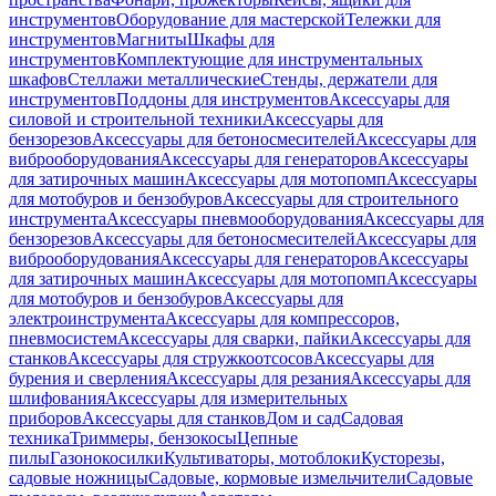
инструментов
Оборудование для мастерской
Тележки для
инструментов
Магниты
Шкафы для
инструментов
Комплектующие для инструментальных
шкафов
Стеллажи металлические
Стенды, держатели для
инструментов
Поддоны для инструментов
Аксессуары для
силовой и строительной техники
Аксессуары для
бензорезов
Аксессуары для бетоносмесителей
Аксессуары для
виброоборудования
Аксессуары для генераторов
Аксессуары
для затирочных машин
Аксессуары для мотопомп
Аксессуары
для мотобуров и бензобуров
Аксессуары для строительного
инструмента
Аксессуары пневмооборудования
Аксессуары для
бензорезов
Аксессуары для бетоносмесителей
Аксессуары для
виброоборудования
Аксессуары для генераторов
Аксессуары
для затирочных машин
Аксессуары для мотопомп
Аксессуары
для мотобуров и бензобуров
Аксессуары для
электроинструмента
Аксессуары для компрессоров,
пневмосистем
Аксессуары для сварки, пайки
Аксессуары для
станков
Аксессуары для стружкоотсосов
Аксессуары для
бурения и сверления
Аксессуары для резания
Аксессуары для
шлифования
Аксессуары для измерительных
приборов
Аксессуары для станков
Дом и сад
Садовая
техника
Триммеры, бензокосы
Цепные
пилы
Газонокосилки
Культиваторы, мотоблоки
Кусторезы,
садовые ножницы
Садовые, кормовые измельчители
Садовые