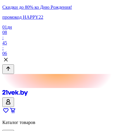
Скидки до 80% ко Дню Рождения!
промокод HAPPY22
01
дн
08
:
45
:
06
Каталог товаров