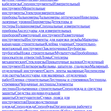
кабелерезы
Специнструменты
Измерительный
инструмент
Мерительные
инструменты
Электроизмерительные
приборы
Дальномеры
Дальномеры оптические
Нивелиры,
лазерные уровни
Пирометры
Детекторы и
тестеры
Толщиномеры
Специальные измерительные
приборы
Аксессуары для измерительных
приборов
Разметочный инструмент
Разметочные
инструменты
Инструменты для нарезки резьбы
Маркеры,
карандаши строительные
Клейма ударные
Строительно-
монтажный инструмент
Заклепочники
Труборезы,
трубогибы
Ножи строительные
Мультитулы
Пробойники,
просекатели отверстий
Ломы
Степлеры
механические
Стеклорезы
Прикаточные валики
Отделочный
инструмент
Плиткорезы
Кельмы, шпатели, гладилки
Малярный,
отделочный инструмент
Скотч, ленты малярные
Диспенсеры
для скотча
Аксессуары для малярных, отделочных
работ
Пленки строительные
Лестницы и стремянки
Лестницы,
стремянки
Чердачные лестницы
Элементы
лестниц
Подъемники строительные
Спецодежда и средства
защиты
Средства индивидуальной
защиты
Огнетушители
Сумки, пояса для
инструментов
Производственная
одежда
Спецодежда
Спецобувь
Организация рабочего
пространства
Фонари, прожекторы
Кейсы, ящики для