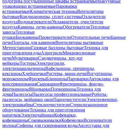
подогрева посуды
Винные шкафы встраиваемые
Вакуумные
упаковщики встраиваемые
Пароварки
встраиваемые
Климатическая техника
Вентиляторы
бытовые
Кондиционеры, сплит-системы
Охладители
воздуха
Водонагреватели
Увлажнители, очистители
воздуха
Камины, печи-камины
Обогреватели
Тепловые
завесы
Тепловые
пушки
Биокамины
Проветриватели
Отопительные печи
Банные
печи
Порталы для каминов
Вентиляторы вытяжные
Метеостанции
Газовые баллоны бытовые
Техника для
приготовления еды
Аэрогрили
Микроволновые
печи
Мультиварки
Сэндвичницы, хот-дог
мейкеры
Тостеры
Электрогрили,
электрошашлычницы
Вафельницы, орешницы,
кексницы
Хлебопечки
Ростеры, мини-печи
Йогуртницы,
мороженицы
Фризеры
Блинницы
Пароварки
Автоклавы для
консервирования
Сыроварни
Фритюрницы, фондю-
фритюрницы
Яйцеварки
Попкорницы
Техника для
дома
Пылесосы
Пылесосы профессиональные
Роботы-
пылесосы, мойщики окон
Пароочистители
Электровеники,
электрошвабры
Стеклоочистители
Стерилизационное
оборудование
Техника для приготовления
напитков
Электрочайники
Кофеварки,
кофемашины
Соковыжималки
Кофемолки
Вспениватели
молока
Сифоны для газирования воды
Аксессуары для