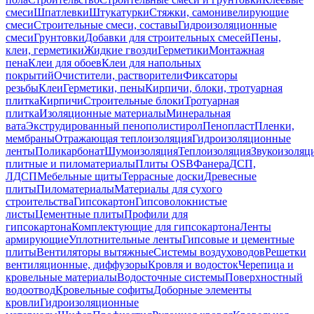
смеси
Шпатлевки
Штукатурки
Стяжки, самонивелирующие
смеси
Строительные смеси, составы
Гидроизоляционные
смеси
Грунтовки
Добавки для строительных смесей
Пены,
клеи, герметики
Жидкие гвозди
Герметики
Монтажная
пена
Клеи для обоев
Клеи для напольных
покрытий
Очистители, растворители
Фиксаторы
резьбы
Клеи
Герметики, пены
Кирпичи, блоки, тротуарная
плитка
Кирпичи
Строительные блоки
Тротуарная
плитка
Изоляционные материалы
Минеральная
вата
Экструдированный пенополистирол
Пенопласт
Пленки,
мембраны
Отражающая теплоизоляция
Гидроизоляционные
ленты
Поликарбонат
Шумоизоляция
Теплоизоляция
Звукоизоляц
плитные и пиломатериалы
Плиты OSB
Фанера
ДСП,
ЛДСП
Мебельные щиты
Террасные доски
Древесные
плиты
Пиломатериалы
Материалы для сухого
строительства
Гипсокартон
Гипсоволокнистые
листы
Цементные плиты
Профили для
гипсокартона
Комплектующие для гипсокартона
Ленты
армирующие
Уплотнительные ленты
Гипсовые и цементные
плиты
Вентиляторы вытяжные
Системы воздуховодов
Решетки
вентиляционные, диффузоры
Кровля и водосток
Черепица и
кровельные материалы
Водосточные системы
Поверхностный
водоотвод
Кровельные софиты
Доборные элементы
кровли
Гидроизоляционные