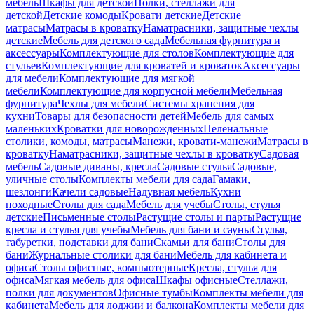
мебель
Шкафы для детской
Полки, стеллажи для
детской
Детские комоды
Кровати детские
Детские
матрасы
Матрасы в кроватку
Наматрасники, защитные чехлы
детские
Мебель для детского сада
Мебельная фурнитура и
аксессуары
Комплектующие для столов
Комплектующие для
стульев
Комплектующие для кроватей и кроваток
Аксессуары
для мебели
Комплектующие для мягкой
мебели
Комплектующие для корпусной мебели
Мебельная
фурнитура
Чехлы для мебели
Системы хранения для
кухни
Товары для безопасности детей
Мебель для самых
маленьких
Кроватки для новорожденных
Пеленальные
столики, комоды, матрасы
Манежи, кровати-манежи
Матрасы в
кроватку
Наматрасники, защитные чехлы в кроватку
Садовая
мебель
Садовые диваны, кресла
Садовые стулья
Садовые,
уличные столы
Комплекты мебели для сада
Гамаки,
шезлонги
Качели садовые
Надувная мебель
Кухни
походные
Столы для сада
Мебель для учебы
Столы, стулья
детские
Письменные столы
Растущие столы и парты
Растущие
кресла и стулья для учебы
Мебель для бани и сауны
Стулья,
табуретки, подставки для бани
Скамьи для бани
Столы для
бани
Журнальные столики для бани
Мебель для кабинета и
офиса
Столы офисные, компьютерные
Кресла, стулья для
офиса
Мягкая мебель для офиса
Шкафы офисные
Стеллажи,
полки для документов
Офисные тумбы
Комплекты мебели для
кабинета
Мебель для лоджии и балкона
Комплекты мебели для