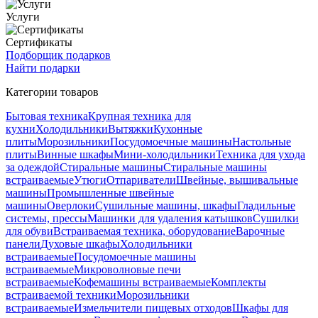
Услуги
Сертификаты
Подборщик подарков
Найти подарки
Категории товаров
Бытовая техника
Крупная техника для
кухни
Холодильники
Вытяжки
Кухонные
плиты
Морозильники
Посудомоечные машины
Настольные
плиты
Винные шкафы
Мини-холодильники
Техника для ухода
за одеждой
Стиральные машины
Стиральные машины
встраиваемые
Утюги
Отпариватели
Швейные, вышивальные
машины
Промышленные швейные
машины
Оверлоки
Сушильные машины, шкафы
Гладильные
системы, прессы
Машинки для удаления катышков
Сушилки
для обуви
Встраиваемая техника, оборудование
Варочные
панели
Духовые шкафы
Холодильники
встраиваемые
Посудомоечные машины
встраиваемые
Микроволновые печи
встраиваемые
Кофемашины встраиваемые
Комплекты
встраиваемой техники
Морозильники
встраиваемые
Измельчители пищевых отходов
Шкафы для