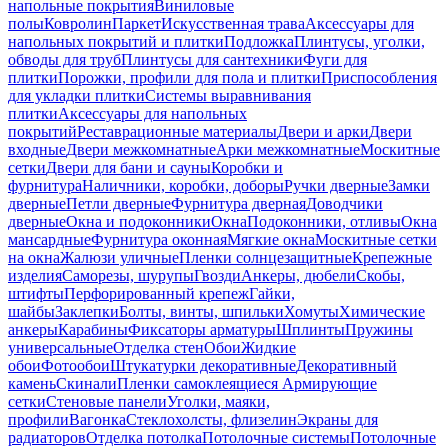
напольные покрытия
Виниловые
полы
Ковролин
Паркет
Искусственная трава
Аксессуары для
напольных покрытий и плитки
Подложка
Плинтусы, уголки,
обводы для труб
Плинтусы для сантехники
Фуги для
плитки
Порожки, профили для пола и плитки
Приспособления
для укладки плитки
Системы выравнивания
плитки
Аксессуары для напольных
покрытий
Реставрационные материалы
Двери и арки
Двери
входные
Двери межкомнатные
Арки межкомнатные
Москитные
сетки
Двери для бани и сауны
Коробки и
фурнитура
Наличники, коробки, доборы
Ручки дверные
Замки
дверные
Петли дверные
Фурнитура дверная
Доводчики
дверные
Окна и подоконники
Окна
Подоконники, отливы
Окна
мансардные
Фурнитура оконная
Мягкие окна
Москитные сетки
на окна
Жалюзи уличные
Пленки солнцезащитные
Крепежные
изделия
Саморезы, шурупы
Гвозди
Анкеры, дюбели
Скобы,
штифты
Перфорированный крепеж
Гайки,
шайбы
Заклепки
Болты, винты, шпильки
Хомуты
Химические
анкеры
Карабины
Фиксаторы арматуры
Шплинты
Пружины
универсальные
Отделка стен
Обои
Жидкие
обои
Фотообои
Штукатурки декоративные
Декоративный
камень
Скинали
Пленки самоклеящиеся
Армирующие
сетки
Стеновые панели
Уголки, маяки,
профили
Вагонка
Стеклохолсты, флизелин
Экраны для
радиаторов
Отделка потолка
Потолочные системы
Потолочные