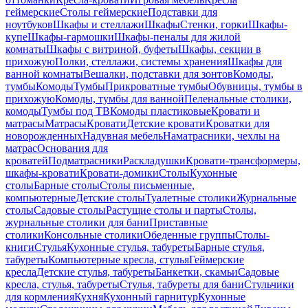
геймерские
Столы геймерские
Подставки для
ноутбуков
Шкафы и стеллажи
Шкафы
Стенки, горки
Шкафы-
купе
Шкафы-гармошки
Шкафы-пеналы для жилой
комнаты
Шкафы с витриной, буфеты
Шкафы, секции в
прихожую
Полки, стеллажи, системы хранения
Шкафы для
ванной комнаты
Вешалки, подставки для зонтов
Комоды,
тумбы
Комоды
Тумбы
Прикроватные тумбы
Обувницы, тумбы в
прихожую
Комоды, тумбы для ванной
Пеленальные столики,
комоды
Тумбы под ТВ
Комоды пластиковые
Кровати и
матрасы
Матрасы
Кровати
Детские кровати
Кроватки для
новорожденных
Надувная мебель
Наматрасники, чехлы на
матрас
Основания для
кроватей
Подматрасники
Раскладушки
Кровати-трансформеры,
шкафы-кровати
Кровати-домики
Столы
Кухонные
столы
Барные столы
Столы письменные,
компьютерные
Детские столы
Туалетные столики
Журнальные
столы
Садовые столы
Растущие столы и парты
Столы,
журнальные столики для бани
Приставные
столики
Консольные столики
Обеденные группы
Столы-
книги
Стулья
Кухонные стулья, табуреты
Барные стулья,
табуреты
Компьютерные кресла, стулья
Геймерские
кресла
Детские стулья, табуреты
Банкетки, скамьи
Садовые
кресла, стулья, табуреты
Стулья, табуреты для бани
Стульчики
для кормления
Кухня
Кухонный гарнитур
Кухонные