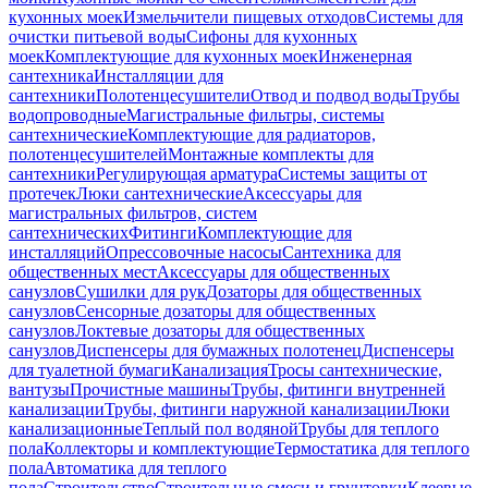
кухонных моек
Измельчители пищевых отходов
Системы для
очистки питьевой воды
Сифоны для кухонных
моек
Комплектующие для кухонных моек
Инженерная
сантехника
Инсталляции для
сантехники
Полотенцесушители
Отвод и подвод воды
Трубы
водопроводные
Магистральные фильтры, системы
сантехнические
Комплектующие для радиаторов,
полотенцесушителей
Монтажные комплекты для
сантехники
Регулирующая арматура
Системы защиты от
протечек
Люки сантехнические
Аксессуары для
магистральных фильтров, систем
сантехнических
Фитинги
Комплектующие для
инсталляций
Опрессовочные насосы
Сантехника для
общественных мест
Аксессуары для общественных
санузлов
Сушилки для рук
Дозаторы для общественных
санузлов
Сенсорные дозаторы для общественных
санузлов
Локтевые дозаторы для общественных
санузлов
Диспенсеры для бумажных полотенец
Диспенсеры
для туалетной бумаги
Канализация
Тросы сантехнические,
вантузы
Прочистные машины
Трубы, фитинги внутренней
канализации
Трубы, фитинги наружной канализации
Люки
канализационные
Теплый пол водяной
Трубы для теплого
пола
Коллекторы и комплектующие
Термостатика для теплого
пола
Автоматика для теплого
пола
Строительство
Строительные смеси и грунтовки
Клеевые