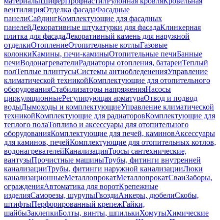
материалы
Шифер
Профнастил
Рулонная кровля
Кровельная
вентиляция
Отделка фасада
Фасадные
панели
Сайдинг
Комплектующие для фасадных
панелей
Декоративные штукатурки для фасада
Клинкерная
плитка для фасада
Декоративный камень для наружной
отделки
Отопление
Отопительные котлы
Газовые
колонки
Камины, печи-камины
Отопительные печи
Банные
печи
Водонагреватели
Радиаторы отопления, батареи
Теплый
пол
Теплые плинтусы
Системы антиобледенения
Управление
климатической техникой
Комплектующие для отопительного
оборудования
Стабилизаторы напряжения
Насосы
циркуляционные
Регулирующая арматура
Отвод и подвод
воды
Дымоходы и комплектующие
Управление климатической
техникой
Комплектующие для радиаторов
Комплектующие для
теплого пола
Топливо и аксессуары для отопительного
оборудования
Комплектующие для печей, каминов
Аксессуары
для каминов, печей
Комплектующие для отопительных котлов,
водонагревателей
Канализация
Тросы сантехнические,
вантузы
Прочистные машины
Трубы, фитинги внутренней
канализации
Трубы, фитинги наружной канализации
Люки
канализационные
Металлопрокат
Металлопрокат
Сваи
Заборы,
ограждения
Автоматика для ворот
Крепежные
изделия
Саморезы, шурупы
Гвозди
Анкеры, дюбели
Скобы,
штифты
Перфорированный крепеж
Гайки,
шайбы
Заклепки
Болты, винты, шпильки
Хомуты
Химические