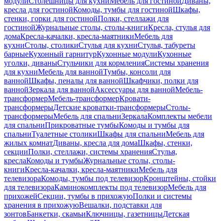
модули
Столешницы для кухни
Мебель для гостиной
Диваны,
кресла для гостиной
Комоды, тумбы для гостиной
Шкафы,
стенки, горки для гостиной
Полки, стеллажи для
гостиной
Журнальные столы, столы-книги
Кресла, стулья для
дома
Кресла-качалки, кресла-маятники
Мебель для
кухни
Столы, столики
Стулья для кухни
Стулья, табуреты
барные
Кухонный гарнитур
Кухонные модули
Кухонные
уголки, диваны
Стульчики для кормления
Системы хранения
для кухни
Мебель для ванной
Тумбы, консоли для
ванной
Шкафы, пеналы для ванной
Шкафчики, полки для
ванной
Зеркала для ванной
Аксессуары для ванной
Мебель-
трансформер
Мебель-трансформер
Кровати-
трансформеры
Детские кроватки-трансформеры
Столы-
трансформеры
Мебель для спальни
Зеркала
Комплекты мебели
для спальни
Прикроватные тумбы
Комоды и тумбы для
спальни
Туалетные столики
Шкафы для спальни
Мебель для
жилых комнат
Диваны, кресла для дома
Шкафы, стенки,
секции
Полки, стеллажи, системы хранения
Стулья,
кресла
Комоды и тумбы
Журнальные столы, столы-
книги
Кресла-качалки, кресла-маятники
Мебель для
телевизора
Комоды, тумбы под телевизор
Кронштейны, стойки
для телевизора
Каминокомплекты под телевизор
Мебель для
прихожей
Секции, тумбы в прихожую
Полки и системы
хранения в прихожую
Вешалки, подставки для
зонтов
Банкетки, скамьи
Ключницы, газетницы
Детская