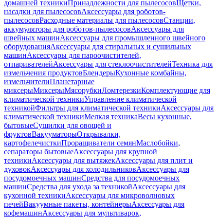
домашней техники
Принадлежности для пылесосов
Щетки,
насадки для пылесосов
Аксессуары для роботов-
пылесосов
Расходные материалы для пылесосов
Станции,
аккумуляторы для роботов-пылесосов
Аксессуары для
швейных машин
Аксессуары для промышленного швейного
оборудования
Аксессуары для стиральных и сушильных
машин
Аксессуары для пароочистителей,
отпаривателей
Аксессуары для стеклоочистителей
Техника для
измельчения продуктов
Блендеры
Кухонные комбайны,
измельчители
Планетарные
миксеры
Миксеры
Мясорубки
Ломтерезки
Комплектующие для
климатической техники
Управление климатической
техникой
Фильтры для климатической техники
Аксессуары для
климатической техники
Мелкая техника
Весы кухонные,
бытовые
Сушилки для овощей и
фруктов
Вакууматоры
Открывалки,
картофелечистки
Проращиватели семян
Маслобойки,
сепараторы бытовые
Аксессуары для крупной
техники
Аксессуары для вытяжек
Аксессуары для плит и
духовок
Аксессуары для холодильников
Аксессуары для
посудомоечных машин
Средства для посудомоечных
машин
Средства для ухода за техникой
Аксессуары для
кухонной техники
Аксессуары для микроволновых
печей
Вакуумные пакеты, контейнеры
Аксессуары для
кофемашин
Аксессуары для мультиварок,