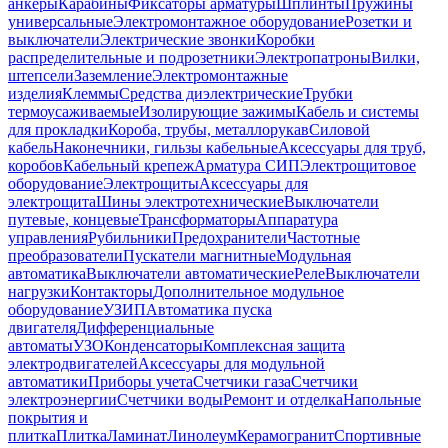
анкеры
Карабины
Фиксаторы арматуры
Шплинты
Пружины
универсальные
Электромонтажное оборудование
Розетки и
выключатели
Электрические звонки
Коробки
распределительные и подрозетники
Электропатроны
Вилки,
штепсели
Заземление
Электромонтажные
изделия
Клеммы
Средства диэлектрические
Трубки
термоусаживаемые
Изолирующие зажимы
Кабель и системы
для прокладки
Короба, трубы, металлорукав
Силовой
кабель
Наконечники, гильзы кабельные
Аксессуары для труб,
коробов
Кабельный крепеж
Арматура СИП
Электрощитовое
оборудование
Электрощиты
Аксессуары для
электрощита
Шины электротехнические
Выключатели
путевые, концевые
Трансформаторы
Аппаратура
управления
Рубильники
Предохранители
Частотные
преобразователи
Пускатели магнитные
Модульная
автоматика
Выключатели автоматические
Реле
Выключатели
нагрузки
Контакторы
Дополнительное модульное
оборудование
УЗИП
Автоматика пуска
двигателя
Дифференциальные
автоматы
УЗО
Конденсаторы
Комплексная защита
электродвигателей
Аксессуары для модульной
автоматики
Приборы учета
Счетчики газа
Счетчики
электроэнергии
Счетчики воды
Ремонт и отделка
Напольные
покрытия и
плитка
Плитка
Ламинат
Линолеум
Керамогранит
Спортивные