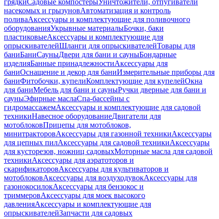
грядки
Садовые компостеры
Уничтожители, отпугиватели
насекомых и грызунов
Автоматизация и контроль
полива
Аксессуары и комплектующие для поливочного
оборудования
Укрывные материалы
Бочки, баки
пластиковые
Аксессуары и комплектующие для
опрыскивателей
Шланги для опрыскивателей
Товары для
бани
Бани
Сауны
Двери для бани и сауны
Бондарные
изделия
Банные принадлежности
Аксессуары для
бани
Оснащение и декор для бани
Измерительные приборы для
бани
Фитобочки, купели
Комплектующие для купелей
Окна
для бани
Мебель для бани и сауны
Ручки дверные для бани и
сауны
Эфирные масла
Спа-бассейны с
гидромассажем
Аксессуары и комплектующие для садовой
техники
Навесное оборудование
Двигатели для
мотоблоков
Прицепы для мотоблоков,
минитракторов
Аксессуары для газонной техники
Аксессуары
для цепных пил
Аксессуары для садовой техники
Аксессуары
для кусторезов, ножниц садовых
Моторные масла для садовой
техники
Аксессуары для аэратоторов и
скарификаторов
Аксессуары для культиваторов и
мотоблоков
Аксессуары для воздуходувок
Аксессуары для
газонокосилок
Аксессуары для бензокос и
триммеров
Аксессуары для моек высокого
давления
Аксессуары и комплектующие для
опрыскивателей
Запчасти для садовых