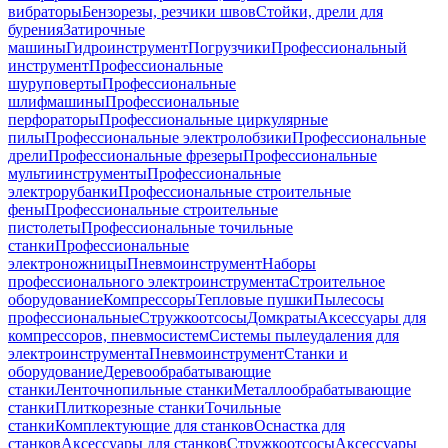
вибраторы
Бензорезы, резчики швов
Стойки, дрели для
бурения
Затирочные
машины
Гидроинструмент
Погрузчики
Профессиональный
инструмент
Профессиональные
шуруповерты
Профессиональные
шлифмашины
Профессиональные
перфораторы
Профессиональные циркулярные
пилы
Профессиональные электролобзики
Профессиональные
дрели
Профессиональные фрезеры
Профессиональные
мультиинструменты
Профессиональные
электрорубанки
Профессиональные строительные
фены
Профессиональные строительные
пистолеты
Профессиональные точильные
станки
Профессиональные
электроножницы
Пневмоинструмент
Наборы
профессионального электроинструмента
Строительное
оборудование
Компрессоры
Тепловые пушки
Пылесосы
профессиональные
Стружкоотсосы
Домкраты
Аксессуары для
компрессоров, пневмосистем
Системы пылеудаления для
электроинструмента
Пневмоинструмент
Станки и
оборудование
Деревообрабатывающие
станки
Ленточнопильные станки
Металлообрабатывающие
станки
Плиткорезные станки
Точильные
станки
Комплектующие для станков
Оснастка для
станков
Аксессуары для станков
Стружкоотсосы
Аксессуары