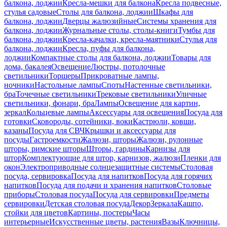
балкона, лоджии
Кресла-мешки для балкона
Кресла подвесные,
стулья садовые
Столы для балкона, лоджии
Шкафы для
балкона, лоджии
Дверцы жалюзийные
Системы хранения для
балкона, лоджии
Журнальные столы, столы-книги
Тумбы для
балкона, лоджии
Кресла-качалки, кресла-маятники
Стулья для
балкона, лоджии
Кресла, пуфы для балкона,
лоджии
Компактные столы для балкона, лоджии
Товары для
дома, бакалея
Освещение
Люстры, потолочные
светильники
Торшеры
Прикроватные лампы,
ночники
Настольные лампы
Споты
Настенные светильники,
бра
Точечные светильники
Трековые светильники
Уличные
светильники, фонари, бра
Лампы
Освещение для картин,
зеркал
Кольцевые лампы
Аксессуары для освещения
Посуда для
готовки
Сковороды, сотейники, воки
Кастрюли, ковши,
казаны
Посуда для СВЧ
Крышки и аксессуары для
посуды
Гастроемкости
Жалюзи, шторы
Жалюзи, рулонные
шторы, римские шторы
Шторы, гардины
Карнизы для
штор
Комплектующие для штор, карнизов, жалюзи
Пленки для
окон
Электроприводные солнцезащитные системы
Столовая
посуда, сервировка
Посуда для напитков
Посуда для горячих
напитков
Посуда для подачи и хранения напитков
Столовые
приборы
Столовая посуда
Посуда для сервировки
Предметы
сервировки
Детская столовая посуда
Декор
Зеркала
Кашпо,
стойки для цветов
Картины, постеры
Часы
интерьерные
Искусственные цветы, растения
Вазы
Ключницы,