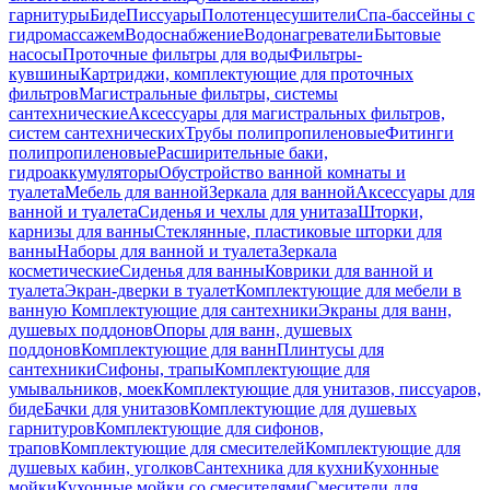
гарнитуры
Биде
Писсуары
Полотенцесушители
Спа-бассейны с
гидромассажем
Водоснабжение
Водонагреватели
Бытовые
насосы
Проточные фильтры для воды
Фильтры-
кувшины
Картриджи, комплектующие для проточных
фильтров
Магистральные фильтры, системы
сантехнические
Аксессуары для магистральных фильтров,
систем сантехнических
Трубы полипропиленовые
Фитинги
полипропиленовые
Расширительные баки,
гидроаккумуляторы
Обустройство ванной комнаты и
туалета
Мебель для ванной
Зеркала для ванной
Аксессуары для
ванной и туалета
Сиденья и чехлы для унитаза
Шторки,
карнизы для ванны
Стеклянные, пластиковые шторки для
ванны
Наборы для ванной и туалета
Зеркала
косметические
Сиденья для ванны
Коврики для ванной и
туалета
Экран-дверки в туалет
Комплектующие для мебели в
ванную
Комплектующие для сантехники
Экраны для ванн,
душевых поддонов
Опоры для ванн, душевых
поддонов
Комплектующие для ванн
Плинтусы для
сантехники
Сифоны, трапы
Комплектующие для
умывальников, моек
Комплектующие для унитазов, писсуаров,
биде
Бачки для унитазов
Комплектующие для душевых
гарнитуров
Комплектующие для сифонов,
трапов
Комплектующие для смесителей
Комплектующие для
душевых кабин, уголков
Сантехника для кухни
Кухонные
мойки
Кухонные мойки со смесителями
Смесители для