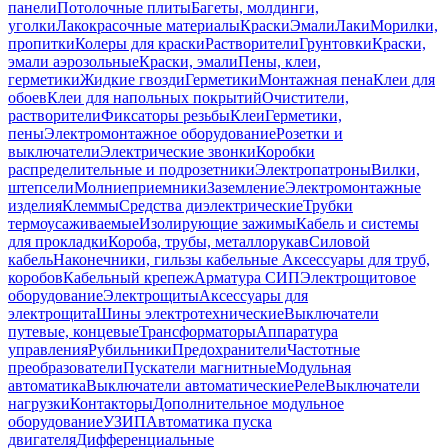
панели
Потолочные плиты
Багеты, молдинги,
уголки
Лакокрасочные материалы
Краски
Эмали
Лаки
Морилки,
пропитки
Колеры для краски
Растворители
Грунтовки
Краски,
эмали аэрозольные
Краски, эмали
Пены, клеи,
герметики
Жидкие гвозди
Герметики
Монтажная пена
Клеи для
обоев
Клеи для напольных покрытий
Очистители,
растворители
Фиксаторы резьбы
Клеи
Герметики,
пены
Электромонтажное оборудование
Розетки и
выключатели
Электрические звонки
Коробки
распределительные и подрозетники
Электропатроны
Вилки,
штепсели
Молниеприемники
Заземление
Электромонтажные
изделия
Клеммы
Средства диэлектрические
Трубки
термоусаживаемые
Изолирующие зажимы
Кабель и системы
для прокладки
Короба, трубы, металлорукав
Силовой
кабель
Наконечники, гильзы кабельные
Аксессуары для труб,
коробов
Кабельный крепеж
Арматура СИП
Электрощитовое
оборудование
Электрощиты
Аксессуары для
электрощита
Шины электротехнические
Выключатели
путевые, концевые
Трансформаторы
Аппаратура
управления
Рубильники
Предохранители
Частотные
преобразователи
Пускатели магнитные
Модульная
автоматика
Выключатели автоматические
Реле
Выключатели
нагрузки
Контакторы
Дополнительное модульное
оборудование
УЗИП
Автоматика пуска
двигателя
Дифференциальные