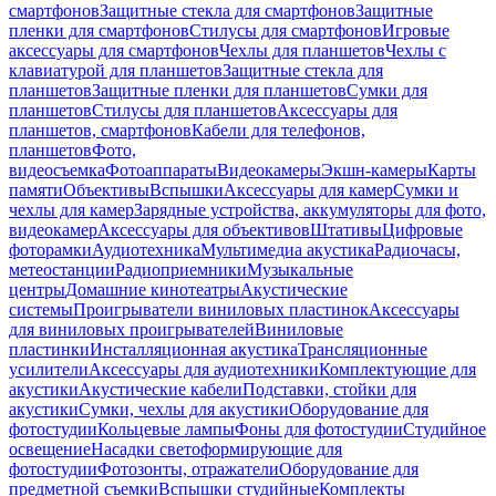
смартфонов
Защитные стекла для смартфонов
Защитные
пленки для смартфонов
Стилусы для смартфонов
Игровые
аксессуары для смартфонов
Чехлы для планшетов
Чехлы с
клавиатурой для планшетов
Защитные стекла для
планшетов
Защитные пленки для планшетов
Сумки для
планшетов
Стилусы для планшетов
Аксессуары для
планшетов, смартфонов
Кабели для телефонов,
планшетов
Фото,
видеосъемка
Фотоаппараты
Видеокамеры
Экшн-камеры
Карты
памяти
Объективы
Вспышки
Аксессуары для камер
Сумки и
чехлы для камер
Зарядные устройства, аккумуляторы для фото,
видеокамер
Аксессуары для объективов
Штативы
Цифровые
фоторамки
Аудиотехника
Мультимедиа акустика
Радиочасы,
метеостанции
Радиоприемники
Музыкальные
центры
Домашние кинотеатры
Акустические
системы
Проигрыватели виниловых пластинок
Аксессуары
для виниловых проигрывателей
Виниловые
пластинки
Инсталляционная акустика
Трансляционные
усилители
Аксессуары для аудиотехники
Комплектующие для
акустики
Акустические кабели
Подставки, стойки для
акустики
Сумки, чехлы для акустики
Оборудование для
фотостудии
Кольцевые лампы
Фоны для фотостудии
Студийное
освещение
Насадки светоформирующие для
фотостудии
Фотозонты, отражатели
Оборудование для
предметной съемки
Вспышки студийные
Комплекты