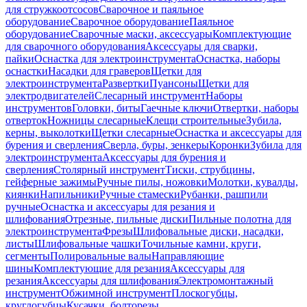
для стружкоотсосов
Сварочное и паяльное
оборудование
Сварочное оборудование
Паяльное
оборудование
Сварочные маски, аксессуары
Комплектующие
для сварочного оборудования
Аксессуары для сварки,
пайки
Оснастка для электроинструмента
Оснастка, наборы
оснастки
Насадки для граверов
Щетки для
электроинструмента
Развертки
Пуансоны
Щетки для
электродвигателей
Слесарный инструмент
Наборы
инструментов
Головки, биты
Гаечные ключи
Отвертки, наборы
отверток
Ножницы слесарные
Клещи строительные
Зубила,
керны, выколотки
Щетки слесарные
Оснастка и аксессуары для
бурения и сверления
Сверла, буры, зенкеры
Коронки
Зубила для
электроинструмента
Аксессуары для бурения и
сверления
Столярный инструмент
Тиски, струбцины,
гейферные зажимы
Ручные пилы, ножовки
Молотки, кувалды,
киянки
Напильники
Ручные стамески
Рубанки, рашпили
ручные
Оснастка и аксессуары для резания и
шлифования
Отрезные, пильные диски
Пильные полотна для
электроинструмента
Фрезы
Шлифовальные диски, насадки,
листы
Шлифовальные чашки
Точильные камни, круги,
сегменты
Полировальные валы
Направляющие
шины
Комплектующие для резания
Аксессуары для
резания
Аксессуары для шлифования
Электромонтажный
инструмент
Обжимной инструмент
Плоскогубцы,
круглогубцы
Кусачки, болторезы,