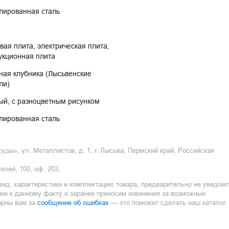
лированная сталь
вая плита, электрическая плита, 
укционная плита
ная клубника (Лысьвенские 
ли)
ый, с разноцветным рисунком
лированная сталь
ды», ул. Металлистов, д. 1, г. Лысьва, Пермский край, Российская
елей, 100, оф. 203,
вид, характеристики и комплектацию товара, предварительно не уведом
ием к данному факту и заранее приносим извинения за возможные
сообщение об ошибках
арны вам за
— это поможет сделать наш каталог