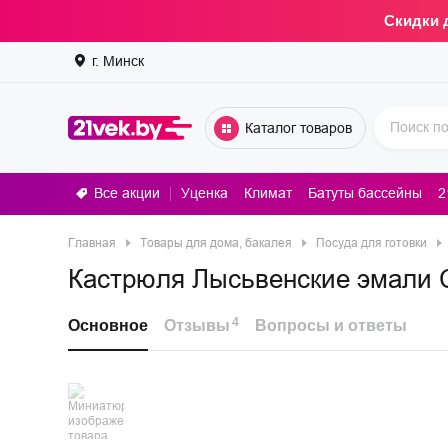
Скидки 
г. Минск
Каталог товаров
Все акции
Уценка
Климат
Батуты бассейны
2
Стирал
Главная
Товары для дома, бакалея
Посуда для готовки
Кастрюля Лысьвенские эмали С
4
Основное
Отзывы
Вопросы и ответы