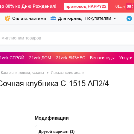
до 80% ко Дню Рождения!
промокод HAPPY22
:
01
дн
08
Оплата частями
Для юрлиц
Покупателям
1vek СТРОЙ
21vek ДОМ
21vek БИЗНЕС
Велосипеды
Услуги
ьные машины
Кастрюли, ковши, казаны
Лысьвенские эмали
очная клубника С-1515 АП2/4
Модификации
Другой вариант
(
1
)