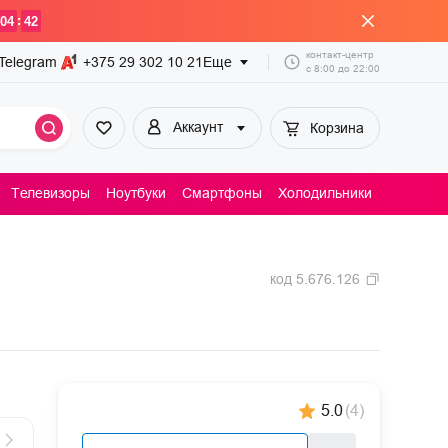
:
04
42
контакт-центр
Telegram
+375 29
302 10 21
Еще
с
8:00
до
22:00
Аккаунт
Корзина
Телевизоры
Ноутбуки
Смартфоны
Холодильники
Пылесосы
код
5.676.126
5.0
(
4
)