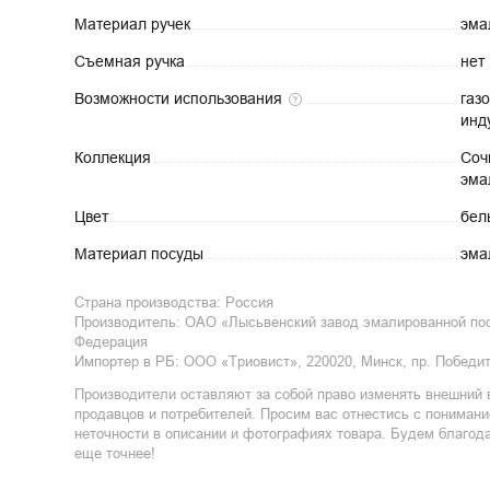
Материал
ручек
эма
Съемная
ручка
нет
Возможности
использования
газо
инд
Коллекция
Соч
эма
Цвет
бел
Материал
посуды
эма
Страна производства:
Россия
Производитель:
ОАО «Лысьвенский завод эмалированной посу
Федерация
Импортер в РБ
:
ООО «Триовист», 220020, Минск, пр. Победит
Производители оставляют за собой право изменять внешний 
продавцов и потребителей. Просим вас отнестись с пониман
неточности в описании и фотографиях товара. Будем благод
еще точнее!