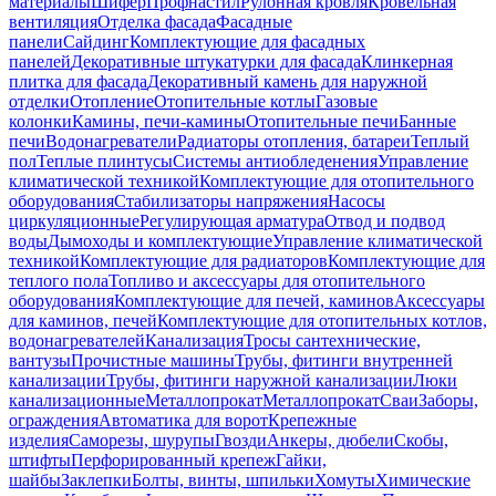
материалы
Шифер
Профнастил
Рулонная кровля
Кровельная
вентиляция
Отделка фасада
Фасадные
панели
Сайдинг
Комплектующие для фасадных
панелей
Декоративные штукатурки для фасада
Клинкерная
плитка для фасада
Декоративный камень для наружной
отделки
Отопление
Отопительные котлы
Газовые
колонки
Камины, печи-камины
Отопительные печи
Банные
печи
Водонагреватели
Радиаторы отопления, батареи
Теплый
пол
Теплые плинтусы
Системы антиобледенения
Управление
климатической техникой
Комплектующие для отопительного
оборудования
Стабилизаторы напряжения
Насосы
циркуляционные
Регулирующая арматура
Отвод и подвод
воды
Дымоходы и комплектующие
Управление климатической
техникой
Комплектующие для радиаторов
Комплектующие для
теплого пола
Топливо и аксессуары для отопительного
оборудования
Комплектующие для печей, каминов
Аксессуары
для каминов, печей
Комплектующие для отопительных котлов,
водонагревателей
Канализация
Тросы сантехнические,
вантузы
Прочистные машины
Трубы, фитинги внутренней
канализации
Трубы, фитинги наружной канализации
Люки
канализационные
Металлопрокат
Металлопрокат
Сваи
Заборы,
ограждения
Автоматика для ворот
Крепежные
изделия
Саморезы, шурупы
Гвозди
Анкеры, дюбели
Скобы,
штифты
Перфорированный крепеж
Гайки,
шайбы
Заклепки
Болты, винты, шпильки
Хомуты
Химические