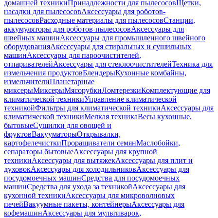
домашней техники
Принадлежности для пылесосов
Щетки,
насадки для пылесосов
Аксессуары для роботов-
пылесосов
Расходные материалы для пылесосов
Станции,
аккумуляторы для роботов-пылесосов
Аксессуары для
швейных машин
Аксессуары для промышленного швейного
оборудования
Аксессуары для стиральных и сушильных
машин
Аксессуары для пароочистителей,
отпаривателей
Аксессуары для стеклоочистителей
Техника для
измельчения продуктов
Блендеры
Кухонные комбайны,
измельчители
Планетарные
миксеры
Миксеры
Мясорубки
Ломтерезки
Комплектующие для
климатической техники
Управление климатической
техникой
Фильтры для климатической техники
Аксессуары для
климатической техники
Мелкая техника
Весы кухонные,
бытовые
Сушилки для овощей и
фруктов
Вакууматоры
Открывалки,
картофелечистки
Проращиватели семян
Маслобойки,
сепараторы бытовые
Аксессуары для крупной
техники
Аксессуары для вытяжек
Аксессуары для плит и
духовок
Аксессуары для холодильников
Аксессуары для
посудомоечных машин
Средства для посудомоечных
машин
Средства для ухода за техникой
Аксессуары для
кухонной техники
Аксессуары для микроволновых
печей
Вакуумные пакеты, контейнеры
Аксессуары для
кофемашин
Аксессуары для мультиварок,