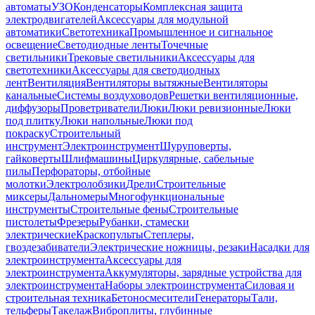
автоматы
УЗО
Конденсаторы
Комплексная защита
электродвигателей
Аксессуары для модульной
автоматики
Светотехника
Промышленное и сигнальное
освещение
Светодиодные ленты
Точечные
светильники
Трековые светильники
Аксессуары для
светотехники
Аксессуары для светодиодных
лент
Вентиляция
Вентиляторы вытяжные
Вентиляторы
канальные
Системы воздуховодов
Решетки вентиляционные,
диффузоры
Проветриватели
Люки
Люки ревизионные
Люки
под плитку
Люки напольные
Люки под
покраску
Строительный
инструмент
Электроинструмент
Шуруповерты,
гайковерты
Шлифмашины
Циркулярные, сабельные
пилы
Перфораторы, отбойные
молотки
Электролобзики
Дрели
Строительные
миксеры
Дальномеры
Многофункциональные
инструменты
Строительные фены
Строительные
пистолеты
Фрезеры
Рубанки, стамески
электрические
Краскопульты
Степлеры,
гвоздезабиватели
Электрические ножницы, резаки
Насадки для
электроинструмента
Аксессуары для
электроинструмента
Аккумуляторы, зарядные устройства для
электроинструмента
Наборы электроинструмента
Силовая и
строительная техника
Бетоносмесители
Генераторы
Тали,
тельферы
Такелаж
Виброплиты, глубинные