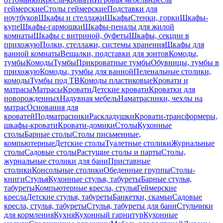
геймерские
Столы геймерские
Подставки для
ноутбуков
Шкафы и стеллажи
Шкафы
Стенки, горки
Шкафы-
купе
Шкафы-гармошки
Шкафы-пеналы для жилой
комнаты
Шкафы с витриной, буфеты
Шкафы, секции в
прихожую
Полки, стеллажи, системы хранения
Шкафы для
ванной комнаты
Вешалки, подставки для зонтов
Комоды,
тумбы
Комоды
Тумбы
Прикроватные тумбы
Обувницы, тумбы в
прихожую
Комоды, тумбы для ванной
Пеленальные столики,
комоды
Тумбы под ТВ
Комоды пластиковые
Кровати и
матрасы
Матрасы
Кровати
Детские кровати
Кроватки для
новорожденных
Надувная мебель
Наматрасники, чехлы на
матрас
Основания для
кроватей
Подматрасники
Раскладушки
Кровати-трансформеры,
шкафы-кровати
Кровати-домики
Столы
Кухонные
столы
Барные столы
Столы письменные,
компьютерные
Детские столы
Туалетные столики
Журнальные
столы
Садовые столы
Растущие столы и парты
Столы,
журнальные столики для бани
Приставные
столики
Консольные столики
Обеденные группы
Столы-
книги
Стулья
Кухонные стулья, табуреты
Барные стулья,
табуреты
Компьютерные кресла, стулья
Геймерские
кресла
Детские стулья, табуреты
Банкетки, скамьи
Садовые
кресла, стулья, табуреты
Стулья, табуреты для бани
Стульчики
для кормления
Кухня
Кухонный гарнитур
Кухонные