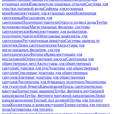
кухонных моек
Измельчители пищевых отходов
Системы для
очистки питьевой воды
Сифоны для кухонных
моек
Комплектующие для кухонных моек
Инженерная
сантехника
Инсталляции для
сантехники
Полотенцесушители
Отвод и подвод воды
Трубы
водопроводные
Магистральные фильтры, системы
сантехнические
Комплектующие для радиаторов,
полотенцесушителей
Монтажные комплекты для
сантехники
Регулирующая арматура
Системы защиты от
протечек
Люки сантехнические
Аксессуары для
магистральных фильтров, систем
сантехнических
Фитинги
Комплектующие для
инсталляций
Опрессовочные насосы
Сантехника для
общественных мест
Аксессуары для общественных
санузлов
Сушилки для рук
Дозаторы для общественных
санузлов
Сенсорные дозаторы для общественных
санузлов
Локтевые дозаторы для общественных
санузлов
Диспенсеры для бумажных полотенец
Диспенсеры
для туалетной бумаги
Канализация
Тросы сантехнические,
вантузы
Прочистные машины
Трубы, фитинги внутренней
канализации
Трубы, фитинги наружной канализации
Люки
канализационные
Теплый пол водяной
Трубы для теплого
пола
Коллекторы и комплектующие
Термостатика для теплого
пола
Автоматика для теплого
пола
Строительство
Строительные смеси и грунтовки
Клеевые