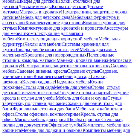
мебель
Шкафы для детской
Полки, стеллажи для
детской
Детские комоды
Кровати детские
Детские
матрасы
Матрасы в кроватку
Наматрасники, защитные чехлы
детские
Мебель для детского сада
Мебельная фурнитура и
аксессуары
Комплектующие для столов
Комплектующие для
стульев
Комплектующие для кроватей и кроваток
Аксессуары
для мебели
Комплектующие для мягкой
мебели
Комплектующие для корпусной мебели
Мебельная
фурнитура
Чехлы для мебели
Системы хранения для
кухни
Товары для безопасности детей
Мебель для самых
маленьких
Кроватки для новорожденных
Пеленальные
столики, комоды, матрасы
Манежи, кровати-манежи
Матрасы в
кроватку
Наматрасники, защитные чехлы в кроватку
Садовая
мебель
Садовые диваны, кресла
Садовые стулья
Садовые,
уличные столы
Комплекты мебели для сада
Гамаки,
шезлонги
Качели садовые
Надувная мебель
Кухни
походные
Столы для сада
Мебель для учебы
Столы, стулья
детские
Письменные столы
Растущие столы и парты
Растущие
кресла и стулья для учебы
Мебель для бани и сауны
Стулья,
табуретки, подставки для бани
Скамьи для бани
Столы для
бани
Журнальные столики для бани
Мебель для кабинета и
офиса
Столы офисные, компьютерные
Кресла, стулья для
офиса
Мягкая мебель для офиса
Шкафы офисные
Стеллажи,
полки для документов
Офисные тумбы
Комплекты мебели для
кабинета
Мебель для лоджии и балкона
Комплекты мебели для