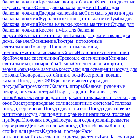
балкона, лоджии
Кресла-мешки для балкона
Кресла подвесные,
стулья садовые
Столы для балкона, лоджии
Шкафы для
балкона, лоджии
Дверцы жалюзийные
Системы хранения для
балкона, лоджии
Журнальные столы, столы-книги
Тумбы для
балкона, лоджии
Кресла-качалки, кресла-маятники
Стулья для
балкона, лоджии
Кресла, пуфы для балкона,
лоджии
Компактные столы для балкона, лоджии
Товары для
дома, бакалея
Освещение
Люстры, потолочные
светильники
Торшеры
Прикроватные лампы,
ночники
Настольные лампы
Споты
Настенные светильники,
бра
Точечные светильники
Трековые светильники
Уличные
светильники, фонари, бра
Лампы
Освещение для картин,
зеркал
Кольцевые лампы
Аксессуары для освещения
Посуда для
готовки
Сковороды, сотейники, воки
Кастрюли, ковши,
казаны
Посуда для СВЧ
Крышки и аксессуары для
посуды
Гастроемкости
Жалюзи, шторы
Жалюзи, рулонные
шторы, римские шторы
Шторы, гардины
Карнизы для
штор
Комплектующие для штор, карнизов, жалюзи
Пленки для
окон
Электроприводные солнцезащитные системы
Столовая
посуда, сервировка
Посуда для напитков
Посуда для горячих
напитков
Посуда для подачи и хранения напитков
Столовые
приборы
Столовая посуда
Посуда для сервировки
Предметы
сервировки
Детская столовая посуда
Декор
Зеркала
Кашпо,
стойки для цветов
Картины, постеры
Часы
интерьерные
Искусственные цветы, растения
Вазы
Ключницы,