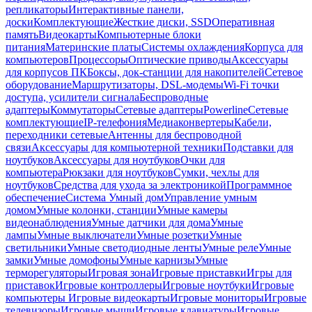
репликаторы
Интерактивные панели,
доски
Комплектующие
Жесткие диски, SSD
Оперативная
память
Видеокарты
Компьютерные блоки
питания
Материнские платы
Системы охлаждения
Корпуса для
компьютеров
Процессоры
Оптические приводы
Аксессуары
для корпусов ПК
Боксы, док-станции для накопителей
Сетевое
оборудование
Маршрутизаторы, DSL-модемы
Wi-Fi точки
доступа, усилители сигнала
Беспроводные
адаптеры
Коммутаторы
Сетевые адаптеры
Powerline
Сетевые
комплектующие
IP-телефония
Медиаконвертеры
Кабели,
переходники сетевые
Антенны для беспроводной
связи
Аксессуары для компьютерной техники
Подставки для
ноутбуков
Аксессуары для ноутбуков
Очки для
компьютера
Рюкзаки для ноутбуков
Сумки, чехлы для
ноутбуков
Средства для ухода за электроникой
Программное
обеспечение
Система Умный дом
Управление умным
домом
Умные колонки, станции
Умные камеры
видеонаблюдения
Умные датчики для дома
Умные
лампы
Умные выключатели
Умные розетки
Умные
светильники
Умные светодиодные ленты
Умные реле
Умные
замки
Умные домофоны
Умные карнизы
Умные
терморегуляторы
Игровая зона
Игровые приставки
Игры для
приставок
Игровые контроллеры
Игровые ноутбуки
Игровые
компьютеры
Игровые видеокарты
Игровые мониторы
Игровые
телевизоры
Игровые мыши
Игровые клавиатуры
Игровые