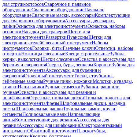
для стружкоотсосов
Сварочное и паяльное
оборудование
Сварочное оборудование
Паяльное
оборудование
Сварочные маски, аксессуары
Комплектующие
для сварочного оборудования
Аксессуары для сварки,
пайки
Оснастка для электроинструмента
Оснастка, наборы
оснастки
Насадки для граверов
Щетки для
электроинструмента
Развертки
Пуансоны
Щетки для
электродвигателей
Слесарный инструмент
Наборы
инструментов
Головки, биты
Гаечные ключи
Отвертки, наборы
отверток
Ножницы слесарные
Клещи строительные
Зубила,
керны, выколотки
Щетки слесарные
Оснастка и аксессуары для
бурения и сверления
Сверла, буры, зенкеры
Коронки
Зубила для
электроинструмента
Аксессуары для бурения и
сверления
Столярный инструмент
Тиски, струбцины,
гейферные зажимы
Ручные пилы, ножовки
Молотки, кувалды,
киянки
Напильники
Ручные стамески
Рубанки, рашпили
ручные
Оснастка и аксессуары для резания и
шлифования
Отрезные, пильные диски
Пильные полотна для
электроинструмента
Фрезы
Шлифовальные диски, насадки,
листы
Шлифовальные чашки
Точильные камни, круги,
сегменты
Полировальные валы
Направляющие
шины
Комплектующие для резания
Аксессуары для
резания
Аксессуары для шлифования
Электромонтажный
инструмент
Обжимной инструмент
Плоскогубцы,
круглогубцы
Кусачки, болторезы,