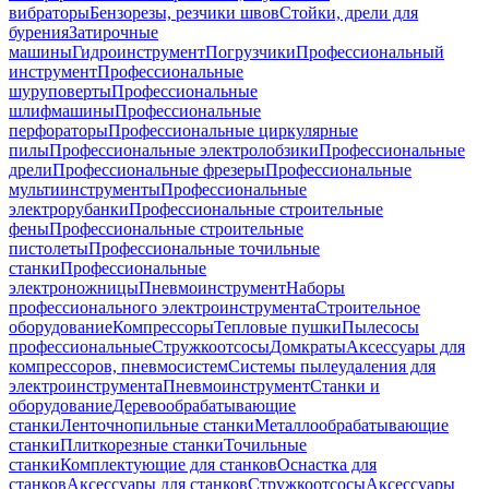
вибраторы
Бензорезы, резчики швов
Стойки, дрели для
бурения
Затирочные
машины
Гидроинструмент
Погрузчики
Профессиональный
инструмент
Профессиональные
шуруповерты
Профессиональные
шлифмашины
Профессиональные
перфораторы
Профессиональные циркулярные
пилы
Профессиональные электролобзики
Профессиональные
дрели
Профессиональные фрезеры
Профессиональные
мультиинструменты
Профессиональные
электрорубанки
Профессиональные строительные
фены
Профессиональные строительные
пистолеты
Профессиональные точильные
станки
Профессиональные
электроножницы
Пневмоинструмент
Наборы
профессионального электроинструмента
Строительное
оборудование
Компрессоры
Тепловые пушки
Пылесосы
профессиональные
Стружкоотсосы
Домкраты
Аксессуары для
компрессоров, пневмосистем
Системы пылеудаления для
электроинструмента
Пневмоинструмент
Станки и
оборудование
Деревообрабатывающие
станки
Ленточнопильные станки
Металлообрабатывающие
станки
Плиткорезные станки
Точильные
станки
Комплектующие для станков
Оснастка для
станков
Аксессуары для станков
Стружкоотсосы
Аксессуары