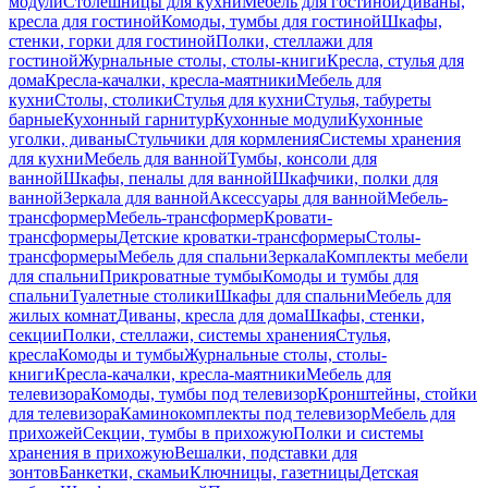
модули
Столешницы для кухни
Мебель для гостиной
Диваны,
кресла для гостиной
Комоды, тумбы для гостиной
Шкафы,
стенки, горки для гостиной
Полки, стеллажи для
гостиной
Журнальные столы, столы-книги
Кресла, стулья для
дома
Кресла-качалки, кресла-маятники
Мебель для
кухни
Столы, столики
Стулья для кухни
Стулья, табуреты
барные
Кухонный гарнитур
Кухонные модули
Кухонные
уголки, диваны
Стульчики для кормления
Системы хранения
для кухни
Мебель для ванной
Тумбы, консоли для
ванной
Шкафы, пеналы для ванной
Шкафчики, полки для
ванной
Зеркала для ванной
Аксессуары для ванной
Мебель-
трансформер
Мебель-трансформер
Кровати-
трансформеры
Детские кроватки-трансформеры
Столы-
трансформеры
Мебель для спальни
Зеркала
Комплекты мебели
для спальни
Прикроватные тумбы
Комоды и тумбы для
спальни
Туалетные столики
Шкафы для спальни
Мебель для
жилых комнат
Диваны, кресла для дома
Шкафы, стенки,
секции
Полки, стеллажи, системы хранения
Стулья,
кресла
Комоды и тумбы
Журнальные столы, столы-
книги
Кресла-качалки, кресла-маятники
Мебель для
телевизора
Комоды, тумбы под телевизор
Кронштейны, стойки
для телевизора
Каминокомплекты под телевизор
Мебель для
прихожей
Секции, тумбы в прихожую
Полки и системы
хранения в прихожую
Вешалки, подставки для
зонтов
Банкетки, скамьи
Ключницы, газетницы
Детская