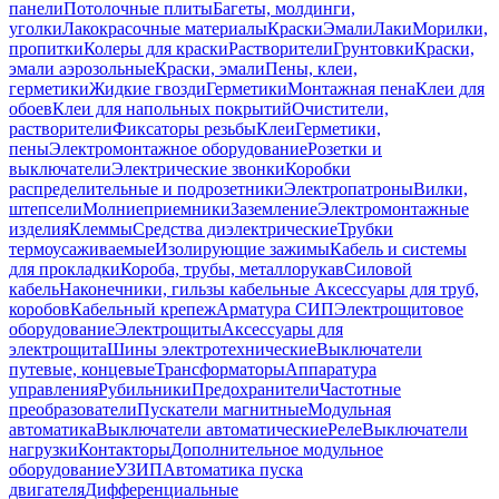
панели
Потолочные плиты
Багеты, молдинги,
уголки
Лакокрасочные материалы
Краски
Эмали
Лаки
Морилки,
пропитки
Колеры для краски
Растворители
Грунтовки
Краски,
эмали аэрозольные
Краски, эмали
Пены, клеи,
герметики
Жидкие гвозди
Герметики
Монтажная пена
Клеи для
обоев
Клеи для напольных покрытий
Очистители,
растворители
Фиксаторы резьбы
Клеи
Герметики,
пены
Электромонтажное оборудование
Розетки и
выключатели
Электрические звонки
Коробки
распределительные и подрозетники
Электропатроны
Вилки,
штепсели
Молниеприемники
Заземление
Электромонтажные
изделия
Клеммы
Средства диэлектрические
Трубки
термоусаживаемые
Изолирующие зажимы
Кабель и системы
для прокладки
Короба, трубы, металлорукав
Силовой
кабель
Наконечники, гильзы кабельные
Аксессуары для труб,
коробов
Кабельный крепеж
Арматура СИП
Электрощитовое
оборудование
Электрощиты
Аксессуары для
электрощита
Шины электротехнические
Выключатели
путевые, концевые
Трансформаторы
Аппаратура
управления
Рубильники
Предохранители
Частотные
преобразователи
Пускатели магнитные
Модульная
автоматика
Выключатели автоматические
Реле
Выключатели
нагрузки
Контакторы
Дополнительное модульное
оборудование
УЗИП
Автоматика пуска
двигателя
Дифференциальные