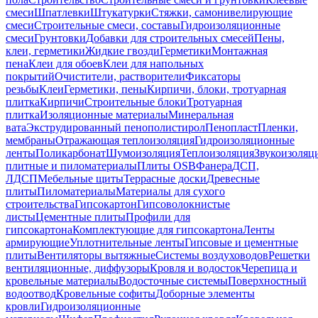
смеси
Шпатлевки
Штукатурки
Стяжки, самонивелирующие
смеси
Строительные смеси, составы
Гидроизоляционные
смеси
Грунтовки
Добавки для строительных смесей
Пены,
клеи, герметики
Жидкие гвозди
Герметики
Монтажная
пена
Клеи для обоев
Клеи для напольных
покрытий
Очистители, растворители
Фиксаторы
резьбы
Клеи
Герметики, пены
Кирпичи, блоки, тротуарная
плитка
Кирпичи
Строительные блоки
Тротуарная
плитка
Изоляционные материалы
Минеральная
вата
Экструдированный пенополистирол
Пенопласт
Пленки,
мембраны
Отражающая теплоизоляция
Гидроизоляционные
ленты
Поликарбонат
Шумоизоляция
Теплоизоляция
Звукоизоляц
плитные и пиломатериалы
Плиты OSB
Фанера
ДСП,
ЛДСП
Мебельные щиты
Террасные доски
Древесные
плиты
Пиломатериалы
Материалы для сухого
строительства
Гипсокартон
Гипсоволокнистые
листы
Цементные плиты
Профили для
гипсокартона
Комплектующие для гипсокартона
Ленты
армирующие
Уплотнительные ленты
Гипсовые и цементные
плиты
Вентиляторы вытяжные
Системы воздуховодов
Решетки
вентиляционные, диффузоры
Кровля и водосток
Черепица и
кровельные материалы
Водосточные системы
Поверхностный
водоотвод
Кровельные софиты
Доборные элементы
кровли
Гидроизоляционные