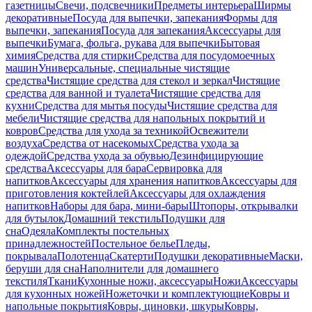
газетницы
Свечи, подсвечники
Предметы интерьера
Ширмы
декоративные
Посуда для выпечки, запекания
Формы для
выпечки, запекания
Посуда для запекания
Аксессуары для
выпечки
Бумага, фольга, рукава для выпечки
Бытовая
химия
Средства для стирки
Средства для посудомоечных
машин
Универсальные, специальные чистящие
средства
Чистящие средства для стекол и зеркал
Чистящие
средства для ванной и туалета
Чистящие средства для
кухни
Средства для мытья посуды
Чистящие средства для
мебели
Чистящие средства для напольных покрытий и
ковров
Средства для ухода за техникой
Освежители
воздуха
Средства от насекомых
Средства ухода за
одеждой
Средства ухода за обувью
Дезинфицирующие
средства
Аксессуары для бара
Сервировка для
напитков
Аксессуары для хранения напитков
Аксессуары для
приготовления коктейлей
Аксессуары для охлаждения
напитков
Наборы для бара, мини-бары
Штопоры, открывалки
для бутылок
Домашний текстиль
Подушки для
сна
Одеяла
Комплекты постельных
принадлежностей
Постельное белье
Пледы,
покрывала
Полотенца
Скатерти
Подушки декоративные
Маски,
беруши для сна
Наполнители для домашнего
текстиля
Ткани
Кухонные ножи, аксессуары
Ножи
Аксессуары
для кухонных ножей
Ножеточки и комплектующие
Ковры и
напольные покрытия
Ковры, циновки, шкуры
Ковры,