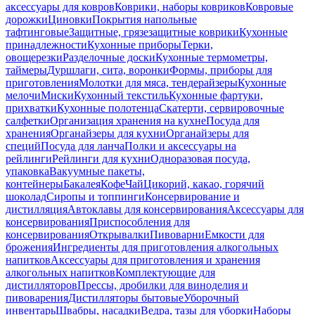
аксессуары для ковров
Коврики, наборы ковриков
Ковровые
дорожки
Циновки
Покрытия напольные
тафтинговые
Защитные, грязезащитные коврики
Кухонные
принадлежности
Кухонные приборы
Терки,
овощерезки
Разделочные доски
Кухонные термометры,
таймеры
Дуршлаги, сита, воронки
Формы, приборы для
приготовления
Молотки для мяса, тендерайзеры
Кухонные
мелочи
Миски
Кухонный текстиль
Кухонные фартуки,
прихватки
Кухонные полотенца
Скатерти, сервировочные
салфетки
Организация хранения на кухне
Посуда для
хранения
Органайзеры для кухни
Органайзеры для
специй
Посуда для ланча
Полки и аксессуары на
рейлинги
Рейлинги для кухни
Одноразовая посуда,
упаковка
Вакуумные пакеты,
контейнеры
Бакалея
Кофе
Чай
Цикорий, какао, горячий
шоколад
Сиропы и топпинги
Консервирование и
дистилляция
Автоклавы для консервирования
Аксессуары для
консервирования
Приспособления для
консервирования
Открывалки
Пивоварни
Емкости для
брожения
Ингредиенты для приготовления алкогольных
напитков
Аксессуары для приготовления и хранения
алкогольных напитков
Комплектующие для
дистилляторов
Прессы, дробилки для виноделия и
пивоварения
Дистилляторы бытовые
Уборочный
инвентарь
Швабры, насадки
Ведра, тазы для уборки
Наборы