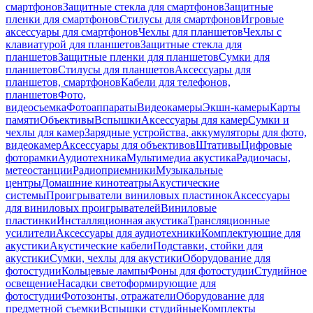
смартфонов
Защитные стекла для смартфонов
Защитные
пленки для смартфонов
Стилусы для смартфонов
Игровые
аксессуары для смартфонов
Чехлы для планшетов
Чехлы с
клавиатурой для планшетов
Защитные стекла для
планшетов
Защитные пленки для планшетов
Сумки для
планшетов
Стилусы для планшетов
Аксессуары для
планшетов, смартфонов
Кабели для телефонов,
планшетов
Фото,
видеосъемка
Фотоаппараты
Видеокамеры
Экшн-камеры
Карты
памяти
Объективы
Вспышки
Аксессуары для камер
Сумки и
чехлы для камер
Зарядные устройства, аккумуляторы для фото,
видеокамер
Аксессуары для объективов
Штативы
Цифровые
фоторамки
Аудиотехника
Мультимедиа акустика
Радиочасы,
метеостанции
Радиоприемники
Музыкальные
центры
Домашние кинотеатры
Акустические
системы
Проигрыватели виниловых пластинок
Аксессуары
для виниловых проигрывателей
Виниловые
пластинки
Инсталляционная акустика
Трансляционные
усилители
Аксессуары для аудиотехники
Комплектующие для
акустики
Акустические кабели
Подставки, стойки для
акустики
Сумки, чехлы для акустики
Оборудование для
фотостудии
Кольцевые лампы
Фоны для фотостудии
Студийное
освещение
Насадки светоформирующие для
фотостудии
Фотозонты, отражатели
Оборудование для
предметной съемки
Вспышки студийные
Комплекты