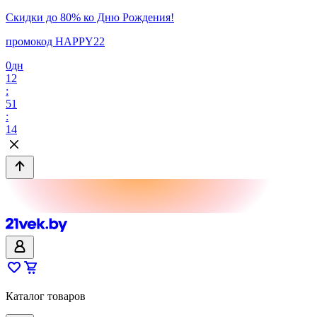
Скидки до 80% ко Дню Рождения!
промокод HAPPY22
0
дн
12
:
51
:
14
Каталог товаров