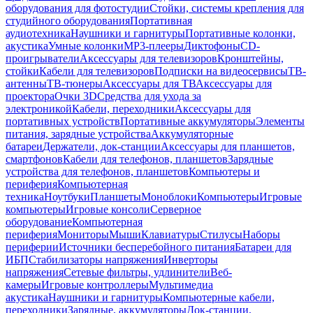
оборудования для фотостудии
Стойки, системы крепления для
студийного оборудования
Портативная
аудиотехника
Наушники и гарнитуры
Портативные колонки,
акустика
Умные колонки
MP3-плееры
Диктофоны
CD-
проигрыватели
Аксессуары для телевизоров
Кронштейны,
стойки
Кабели для телевизоров
Подписки на видеосервисы
ТВ-
антенны
ТВ-тюнеры
Аксессуары для ТВ
Аксессуары для
проектора
Очки 3D
Средства для ухода за
электроникой
Кабели, переходники
Аксессуары для
портативных устройств
Портативные аккумуляторы
Элементы
питания, зарядные устройства
Аккумуляторные
батареи
Держатели, док-станции
Аксессуары для планшетов,
смартфонов
Кабели для телефонов, планшетов
Зарядные
устройства для телефонов, планшетов
Компьютеры и
периферия
Компьютерная
техника
Ноутбуки
Планшеты
Моноблоки
Компьютеры
Игровые
компьютеры
Игровые консоли
Серверное
оборудование
Компьютерная
периферия
Мониторы
Мыши
Клавиатуры
Стилусы
Наборы
периферии
Источники бесперебойного питания
Батареи для
ИБП
Стабилизаторы напряжения
Инверторы
напряжения
Сетевые фильтры, удлинители
Веб-
камеры
Игровые контроллеры
Мультимедиа
акустика
Наушники и гарнитуры
Компьютерные кабели,
переходники
Зарядные, аккумуляторы
Док-станции,