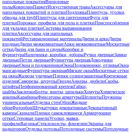
напольные покрытия
Виниловые
полы
Ковролин
Паркет
Искусственная трава
Аксессуары для
напольных покрытий и плитки
Подложка
Плинтусы, уголки,
обводы для труб
Плинтусы для сантехники
Фуги для
плитки
Порожки, профили для пола и плитки
Приспособления
для укладки плитки
Системы выравнивания
плитки
Аксессуары для напольных
покрытий
Реставрационные материалы
Двери и арки
Двери
входные
Двери межкомнатные
Арки межкомнатные
Москитные
сетки
Двери для бани и сауны
Коробки и
фурнитура
Наличники, коробки, доборы
Ручки дверные
Замки
дверные
Петли дверные
Фурнитура дверная
Доводчики
дверные
Окна и подоконники
Окна
Подоконники, отливы
Окна
мансардные
Фурнитура оконная
Мягкие окна
Москитные сетки
на окна
Жалюзи уличные
Пленки солнцезащитные
Крепежные
изделия
Саморезы, шурупы
Гвозди
Анкеры, дюбели
Скобы,
штифты
Перфорированный крепеж
Гайки,
шайбы
Заклепки
Болты, винты, шпильки
Хомуты
Химические
анкеры
Карабины
Фиксаторы арматуры
Шплинты
Пружины
универсальные
Отделка стен
Обои
Жидкие
обои
Фотообои
Штукатурки декоративные
Декоративный
камень
Скинали
Пленки самоклеящиеся
Армирующие
сетки
Стеновые панели
Уголки, маяки,
профили
Вагонка
Стеклохолсты, флизелин
Экраны для
радиаторов
Отделка потолка
Потолочные системы
Потолочные