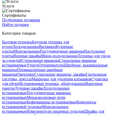
Услуги
Сертификаты
Подборщик подарков
Найти подарки
Категории товаров
Бытовая техника
Крупная техника для
кухни
Холодильники
Вытяжки
Кухонные
плиты
Морозильники
Посудомоечные машины
Настольные
плиты
Винные шкафы
Мини-холодильники
Техника для ухода
за одеждой
Стиральные машины
Стиральные машины
встраиваемые
Утюги
Отпариватели
Швейные, вышивальные
машины
Промышленные швейные
машины
Оверлоки
Сушильные машины, шкафы
Гладильные
системы, прессы
Машинки для удаления катышков
Сушилки
для обуви
Встраиваемая техника, оборудование
Варочные
панели
Духовые шкафы
Холодильники
встраиваемые
Посудомоечные машины
встраиваемые
Микроволновые печи
встраиваемые
Кофемашины встраиваемые
Комплекты
встраиваемой техники
Морозильники
встраиваемые
Измельчители пищевых отходов
Шкафы для