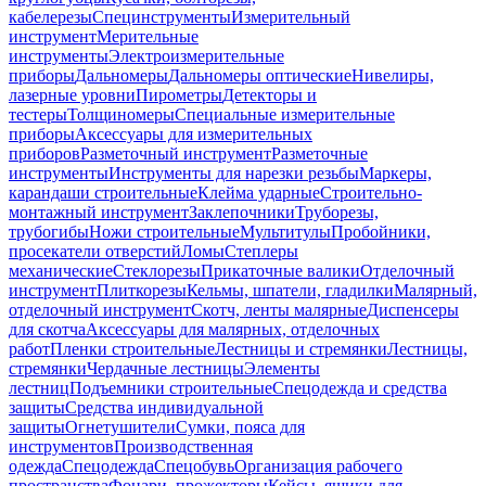
кабелерезы
Специнструменты
Измерительный
инструмент
Мерительные
инструменты
Электроизмерительные
приборы
Дальномеры
Дальномеры оптические
Нивелиры,
лазерные уровни
Пирометры
Детекторы и
тестеры
Толщиномеры
Специальные измерительные
приборы
Аксессуары для измерительных
приборов
Разметочный инструмент
Разметочные
инструменты
Инструменты для нарезки резьбы
Маркеры,
карандаши строительные
Клейма ударные
Строительно-
монтажный инструмент
Заклепочники
Труборезы,
трубогибы
Ножи строительные
Мультитулы
Пробойники,
просекатели отверстий
Ломы
Степлеры
механические
Стеклорезы
Прикаточные валики
Отделочный
инструмент
Плиткорезы
Кельмы, шпатели, гладилки
Малярный,
отделочный инструмент
Скотч, ленты малярные
Диспенсеры
для скотча
Аксессуары для малярных, отделочных
работ
Пленки строительные
Лестницы и стремянки
Лестницы,
стремянки
Чердачные лестницы
Элементы
лестниц
Подъемники строительные
Спецодежда и средства
защиты
Средства индивидуальной
защиты
Огнетушители
Сумки, пояса для
инструментов
Производственная
одежда
Спецодежда
Спецобувь
Организация рабочего
пространства
Фонари, прожекторы
Кейсы, ящики для