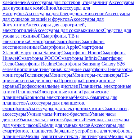
хлебопечек
Аксессуары для тостеров, сэндвичниц
Аксессуары
для кухонных комбайнов
Аксессуары для
мясорубок
Аксессуары для блендеров, миксеров
Аксессуары
для сушилок овощей и фруктов
Аксессуары для
йогуртниц
Аксессуары для аэрогрилей,
электрогрилей
Аксессуары для соковыжималок
Средства для
ухода за техникой
Смартфоны, ТВ и
электроника
Смартфоны
Смартфоны
Смартфоны
восстановленные
Смартфоны Apple
Смартфоны
Xiaomi
Смартфоны Samsung
Смартфоны Honor
Смартфоны
Huawei
Смартфоны POCO
Смартфоны Infinix
Смартфоны
Tecno
Смартфоны Realme
Смартфоны Samsung Galaxy S26
series
Кнопочные телефоны
Складные смартфоны
Телевизоры,
мониторы
Телевизоры
Мониторы
Мониторы-телевизоры
ТВ-
приставки и медиаплееры
Проекторы
Проекционные
экраны
Профессиональные дисплеи
Планшеты, электронные
книги
Планшеты
Электронные книги
Графические
планшеты
Блокноты электронные
Чехлы, бамперы для
планшетов
Аксессуары для планшетов,
смартфонов
Аксессуары для электронных книг
Смарт-часы,
аксессуары
Умные часы
Фитнес-браслеты
Умные часы
детские
Умные часы, фитнес-браслеты
Ремешки, аксессуары
для умных часов
Кабели для умных часов
Аксессуары для
смартфонов, планшетов
Зарядные устройства для телефонов,
планшетов
Чехлы, защитные стекла для телефонов
Чехлы для