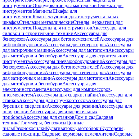
инструментов
Оборудование для мастерской
Тележки для
инструментов
Магниты
Шкафы для
инструментов
Комплектующие для инструментальных
шкафов
Стеллажи металлические
Стенды, держатели для
инструментов
Поддоны для инструментов
Аксессуары для
силовой и строительной техники
Аксессуары для
бензорезов
Аксессуары для бетоносмесителей
Аксессуары для
виброоборудования
Аксессуары для генераторов
Аксессуары
для затирочных машин
Аксессуары для мотопомп
Аксессуары
для мотобуров и бензобуров
Аксессуары для строительного
инструмента
Аксессуары пневмооборудования
Аксессуары для
бензорезов
Аксессуары для бетоносмесителей
Аксессуары для
виброоборудования
Аксессуары для генераторов
Аксессуары
для затирочных машин
Аксессуары для мотопомп
Аксессуары
для мотобуров и бензобуров
Аксессуары для
электроинструмента
Аксессуары для компрессоров,
пневмосистем
Аксессуары для сварки, пайки
Аксессуары для
станков
Аксессуары для стружкоотсосов
Аксессуары для
бурения и сверления
Аксессуары для резания
Аксессуары для
шлифования
Аксессуары для измерительных
приборов
Аксессуары для станков
Дом и сад
Садовая
техника
Триммеры, бензокосы
Цепные
пилы
Газонокосилки
Культиваторы, мотоблоки
Кусторезы,
садовые ножницы
Садовые, кормовые измельчители
Садовые