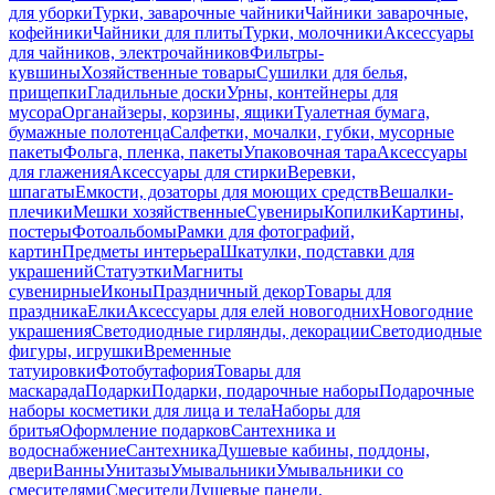
для уборки
Турки, заварочные чайники
Чайники заварочные,
кофейники
Чайники для плиты
Турки, молочники
Аксессуары
для чайников, электрочайников
Фильтры-
кувшины
Хозяйственные товары
Сушилки для белья,
прищепки
Гладильные доски
Урны, контейнеры для
мусора
Органайзеры, корзины, ящики
Туалетная бумага,
бумажные полотенца
Салфетки, мочалки, губки, мусорные
пакеты
Фольга, пленка, пакеты
Упаковочная тара
Аксессуары
для глажения
Аксессуары для стирки
Веревки,
шпагаты
Емкости, дозаторы для моющих средств
Вешалки-
плечики
Мешки хозяйственные
Сувениры
Копилки
Картины,
постеры
Фотоальбомы
Рамки для фотографий,
картин
Предметы интерьера
Шкатулки, подставки для
украшений
Статуэтки
Магниты
сувенирные
Иконы
Праздничный декор
Товары для
праздника
Елки
Аксессуары для елей новогодних
Новогодние
украшения
Светодиодные гирлянды, декорации
Светодиодные
фигуры, игрушки
Временные
татуировки
Фотобутафория
Товары для
маскарада
Подарки
Подарки, подарочные наборы
Подарочные
наборы косметики для лица и тела
Наборы для
бритья
Оформление подарков
Сантехника и
водоснабжение
Сантехника
Душевые кабины, поддоны,
двери
Ванны
Унитазы
Умывальники
Умывальники со
смесителями
Смесители
Душевые панели,