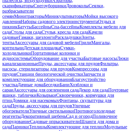
пылесосы, воздуходувки
Аэраторы,
скарификаторы
Снегоуборщики
Дровоколы
Сеялки,
разбрасыватели
семян
Минитракторы
Миникультиваторы
Мойки высокого
давления
Наборы садового электроинструмента
Отдых и
пикник
Батуты
Бассейны
Спа-бассейны
Комплекты мебели для
сада
Столы для сада
Стулья, кресла для сада
Качели
садовые
Гамаки, шезлонги
Раскладушки
Зонты,
тенты
Аксессуары для садовой мебели
Грили
Мангалы,
коптильни
Детская площадка
Сумки-
холодильники
Портативные колонки и
аудиосистемы
Оборудование для участка
Бытовые насосы
Люки
канализационные
Пруды, аксессуары для прудов
Фильтры,
насосы, стерилизаторы для прудов
Компрессоры для
прудов
Станции биологической очистки
Запчасти и
комплектующие для оборудования
Благоустройство
участка
Дачные дома
Беседки
Бани
Хозблоки и
сараи
Аксессуары для озеленения сада
Декор для сада
Почтовые
ящики, таблички
Козырьки
Скворечники, кормушки для
птиц
Домики для насекомых
Фонтаны, скульптуры для
сада
Пруды, аксессуары для прудов
Уличные
обогреватели
Уличные светильники
Противогололедные
реагенты
Декоративный щебень
Сад и огород
Поливочное
оборудование
Садовые опрыскиватели
Шланги для дома и
сада
Парники
Теплицы
Комплектующие для теплиц
Модульные