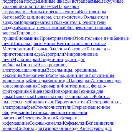
подогрева посуды
Винные шкафы встраиваемые
Вакуумные
упаковщики встраиваемые
Пароварки
встраиваемые
Климатическая техника
Вентиляторы
бытовые
Кондиционеры, сплит-системы
Охладители
воздуха
Водонагреватели
Увлажнители, очистители
воздуха
Камины, печи-камины
Обогреватели
Тепловые
завесы
Тепловые
пушки
Биокамины
Проветриватели
Отопительные печи
Банные
печи
Порталы для каминов
Вентиляторы вытяжные
Метеостанции
Газовые баллоны бытовые
Техника для
приготовления еды
Аэрогрили
Микроволновые
печи
Мультиварки
Сэндвичницы, хот-дог
мейкеры
Тостеры
Электрогрили,
электрошашлычницы
Вафельницы, орешницы,
кексницы
Хлебопечки
Ростеры, мини-печи
Йогуртницы,
мороженицы
Фризеры
Блинницы
Пароварки
Автоклавы для
консервирования
Сыроварни
Фритюрницы, фондю-
фритюрницы
Яйцеварки
Попкорницы
Техника для
дома
Пылесосы
Пылесосы профессиональные
Роботы-
пылесосы, мойщики окон
Пароочистители
Электровеники,
электрошвабры
Стеклоочистители
Стерилизационное
оборудование
Техника для приготовления
напитков
Электрочайники
Кофеварки,
кофемашины
Соковыжималки
Кофемолки
Вспениватели
молока
Сифоны для газирования воды
Аксессуары для