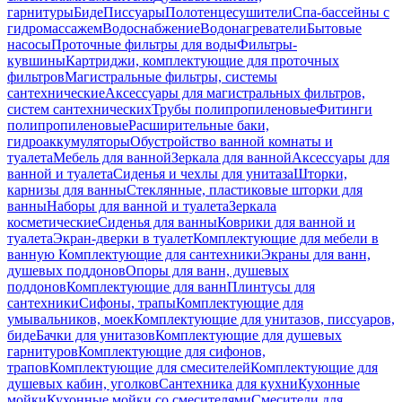
гарнитуры
Биде
Писсуары
Полотенцесушители
Спа-бассейны с
гидромассажем
Водоснабжение
Водонагреватели
Бытовые
насосы
Проточные фильтры для воды
Фильтры-
кувшины
Картриджи, комплектующие для проточных
фильтров
Магистральные фильтры, системы
сантехнические
Аксессуары для магистральных фильтров,
систем сантехнических
Трубы полипропиленовые
Фитинги
полипропиленовые
Расширительные баки,
гидроаккумуляторы
Обустройство ванной комнаты и
туалета
Мебель для ванной
Зеркала для ванной
Аксессуары для
ванной и туалета
Сиденья и чехлы для унитаза
Шторки,
карнизы для ванны
Стеклянные, пластиковые шторки для
ванны
Наборы для ванной и туалета
Зеркала
косметические
Сиденья для ванны
Коврики для ванной и
туалета
Экран-дверки в туалет
Комплектующие для мебели в
ванную
Комплектующие для сантехники
Экраны для ванн,
душевых поддонов
Опоры для ванн, душевых
поддонов
Комплектующие для ванн
Плинтусы для
сантехники
Сифоны, трапы
Комплектующие для
умывальников, моек
Комплектующие для унитазов, писсуаров,
биде
Бачки для унитазов
Комплектующие для душевых
гарнитуров
Комплектующие для сифонов,
трапов
Комплектующие для смесителей
Комплектующие для
душевых кабин, уголков
Сантехника для кухни
Кухонные
мойки
Кухонные мойки со смесителями
Смесители для