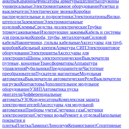
анкеры
Карабины
Фиксаторы арматуры
Шплинты
Пружины
универсальные
Электромонтажное оборудование
Розетки и
выключатели
Электрические звонки
Коробки
распределительные и подрозетники
Электропатроны
Вилки,
штепсели
Заземление
Электромонтажные
изделия
Клеммы
Средства диэлектрические
Трубки
термоусаживаемые
Изолирующие зажимы
Кабель и системы
для прокладки
Короба, трубы, металлорукав
Силовой
кабель
Наконечники, гильзы кабельные
Аксессуары для труб,
коробов
Кабельный крепеж
Арматура СИП
Электрощитовое
оборудование
Электрощиты
Аксессуары для
электрощита
Шины электротехнические
Выключатели
путевые, концевые
Трансформаторы
Аппаратура
управления
Рубильники
Предохранители
Частотные
преобразователи
Пускатели магнитные
Модульная
автоматика
Выключатели автоматические
Реле
Выключатели
нагрузки
Контакторы
Дополнительное модульное
оборудование
УЗИП
Автоматика пуска
двигателя
Дифференциальные
автоматы
УЗО
Конденсаторы
Комплексная защита
электродвигателей
Аксессуары для модульной
автоматики
Приборы учета
Счетчики газа
Счетчики
электроэнергии
Счетчики воды
Ремонт и отделка
Напольные
покрытия и
плитка
Плитка
Ламинат
Линолеум
Керамогранит
Спортивные