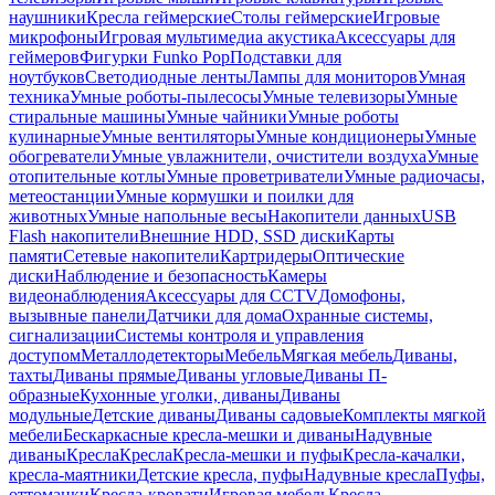
наушники
Кресла геймерские
Столы геймерские
Игровые
микрофоны
Игровая мультимедиа акустика
Аксессуары для
геймеров
Фигурки Funko Pop
Подставки для
ноутбуков
Светодиодные ленты
Лампы для мониторов
Умная
техника
Умные роботы-пылесосы
Умные телевизоры
Умные
стиральные машины
Умные чайники
Умные роботы
кулинарные
Умные вентиляторы
Умные кондиционеры
Умные
обогреватели
Умные увлажнители, очистители воздуха
Умные
отопительные котлы
Умные проветриватели
Умные радиочасы,
метеостанции
Умные кормушки и поилки для
животных
Умные напольные весы
Накопители данных
USB
Flash накопители
Внешние HDD, SSD диски
Карты
памяти
Сетевые накопители
Картридеры
Оптические
диски
Наблюдение и безопасность
Камеры
видеонаблюдения
Аксессуары для CCTV
Домофоны,
вызывные панели
Датчики для дома
Охранные системы,
сигнализации
Системы контроля и управления
доступом
Металлодетекторы
Мебель
Мягкая мебель
Диваны,
тахты
Диваны прямые
Диваны угловые
Диваны П-
образные
Кухонные уголки, диваны
Диваны
модульные
Детские диваны
Диваны садовые
Комплекты мягкой
мебели
Бескаркасные кресла-мешки и диваны
Надувные
диваны
Кресла
Кресла
Кресла-мешки и пуфы
Кресла-качалки,
кресла-маятники
Детские кресла, пуфы
Надувные кресла
Пуфы,
оттоманки
Кресла-кровати
Игровая мебель
Кресла