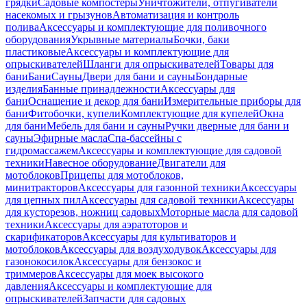
грядки
Садовые компостеры
Уничтожители, отпугиватели
насекомых и грызунов
Автоматизация и контроль
полива
Аксессуары и комплектующие для поливочного
оборудования
Укрывные материалы
Бочки, баки
пластиковые
Аксессуары и комплектующие для
опрыскивателей
Шланги для опрыскивателей
Товары для
бани
Бани
Сауны
Двери для бани и сауны
Бондарные
изделия
Банные принадлежности
Аксессуары для
бани
Оснащение и декор для бани
Измерительные приборы для
бани
Фитобочки, купели
Комплектующие для купелей
Окна
для бани
Мебель для бани и сауны
Ручки дверные для бани и
сауны
Эфирные масла
Спа-бассейны с
гидромассажем
Аксессуары и комплектующие для садовой
техники
Навесное оборудование
Двигатели для
мотоблоков
Прицепы для мотоблоков,
минитракторов
Аксессуары для газонной техники
Аксессуары
для цепных пил
Аксессуары для садовой техники
Аксессуары
для кусторезов, ножниц садовых
Моторные масла для садовой
техники
Аксессуары для аэратоторов и
скарификаторов
Аксессуары для культиваторов и
мотоблоков
Аксессуары для воздуходувок
Аксессуары для
газонокосилок
Аксессуары для бензокос и
триммеров
Аксессуары для моек высокого
давления
Аксессуары и комплектующие для
опрыскивателей
Запчасти для садовых