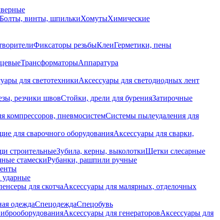
дверные
Болты, винты, шпильки
Хомуты
Химические
творители
Фиксаторы резьбы
Клеи
Герметики, пены
нцевые
Трансформаторы
Аппаратура
уары для светотехники
Аксессуары для светодиодных лент
езы, резчики швов
Стойки, дрели для бурения
Затирочные
ля компрессоров, пневмосистем
Системы пылеудаления для
ие для сварочного оборудования
Аксессуары для сварки,
щи строительные
Зубила, керны, выколотки
Щетки слесарные
чные стамески
Рубанки, рашпили ручные
енты
 ударные
енсеры для скотча
Аксессуары для малярных, отделочных
ная одежда
Спецодежда
Спецобувь
виброоборудования
Аксессуары для генераторов
Аксессуары для