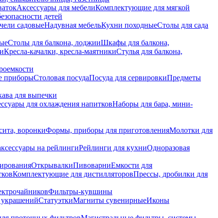
ваток
Аксессуары для мебели
Комплектующие для мягкой
безопасности детей
чели садовые
Надувная мебель
Кухни походные
Столы для сада
вые
Столы для балкона, лоджии
Шкафы для балкона,
ии
Кресла-качалки, кресла-маятники
Стулья для балкона,
роемкости
е приборы
Столовая посуда
Посуда для сервировки
Предметы
укава для выпечки
ссуары для охлаждения напитков
Наборы для бара, мини-
сита, воронки
Формы, приборы для приготовления
Молотки для
аксессуары на рейлинги
Рейлинги для кухни
Одноразовая
вирования
Открывалки
Пивоварни
Емкости для
тков
Комплектующие для дистилляторов
Прессы, дробилки для
лектрочайников
Фильтры-кувшины
я украшений
Статуэтки
Магниты сувенирные
Иконы
ля проточных фильтров
Магистральные фильтры, системы