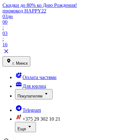
Скидки до 80% ко Дню Рождения!
промокод HAPPY22
03
дн
00
:
03
:
16
г. Минск
Оплата частями
Для юрлиц
Покупателям
Telegram
+375 29
302 10 21
Еще