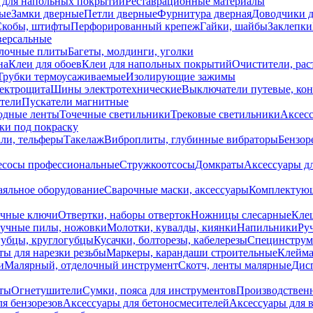
 для напольных покрытий
Реставрационные материалы
ые
Замки дверные
Петли дверные
Фурнитура дверная
Доводчики 
Скобы, штифты
Перфорированный крепеж
Гайки, шайбы
Заклепки
ерсальные
лочные плиты
Багеты, молдинги, уголки
на
Клеи для обоев
Клеи для напольных покрытий
Очистители, рас
Трубки термоусаживаемые
Изолирующие зажимы
лектрощита
Шины электротехнические
Выключатели путевые, ко
атели
Пускатели магнитные
одные ленты
Точечные светильники
Трековые светильники
Аксесс
и под покраску
ли, тельферы
Такелаж
Виброплиты, глубинные вибраторы
Бензор
сосы профессиональные
Стружкоотсосы
Домкраты
Аксессуары д
аяльное оборудование
Сварочные маски, аксессуары
Комплектующ
ечные ключи
Отвертки, наборы отверток
Ножницы слесарные
Кле
учные пилы, ножовки
Молотки, кувалды, киянки
Напильники
Ру
убцы, круглогубцы
Кусачки, болторезы, кабелерезы
Специнструм
ы для нарезки резьбы
Маркеры, карандаши строительные
Клейма
и
Малярный, отделочный инструмент
Скотч, ленты малярные
Дисп
иты
Огнетушители
Сумки, пояса для инструментов
Производствен
я бензорезов
Аксессуары для бетоносмесителей
Аксессуары для 