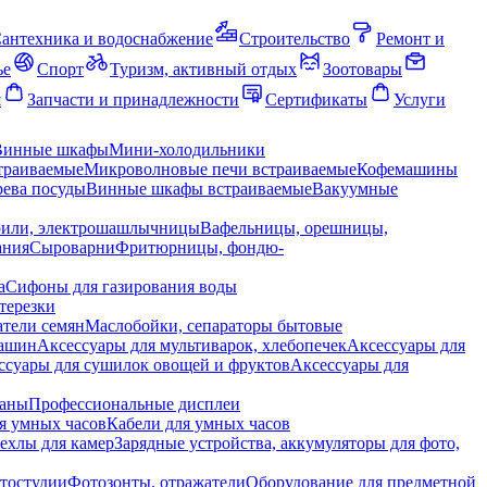
антехника и водоснабжение
Строительство
Ремонт и
ье
Спорт
Туризм, активный отдых
Зоотовары
я
Запчасти и принадлежности
Сертификаты
Услуги
Винные шкафы
Мини-холодильники
траиваемые
Микроволновые печи встраиваемые
Кофемашины
ева посуды
Винные шкафы встраиваемые
Вакуумные
рили, электрошашлычницы
Вафельницы, орешницы,
ания
Сыроварни
Фритюрницы, фондю-
а
Сифоны для газирования воды
терезки
тели семян
Маслобойки, сепараторы бытовые
машин
Аксессуары для мультиварок, хлебопечек
Аксессуары для
ссуары для сушилок овощей и фруктов
Аксессуары для
раны
Профессиональные дисплеи
я умных часов
Кабели для умных часов
ехлы для камер
Зарядные устройства, аккумуляторы для фото,
тостудии
Фотозонты, отражатели
Оборудование для предметной