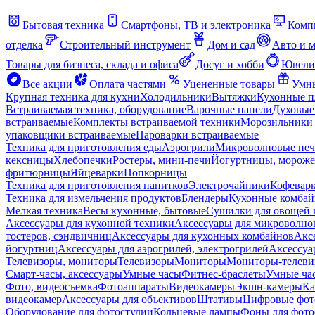
Бытовая техника
Смартфоны, ТВ и электроника
Комп
отделка
Строительный инструмент
Дом и сад
Авто и 
Товары для бизнеса, склада и офиса
Досуг и хобби
Ювели
Все акции
Оплата частями
Уцененные товары
Умны
Крупная техника для кухни
Холодильники
Вытяжки
Кухонные 
Встраиваемая техника, оборудование
Варочные панели
Духовые
встраиваемые
Комплекты встраиваемой техники
Морозильники 
упаковщики встраиваемые
Пароварки встраиваемые
Техника для приготовления еды
Аэрогрили
Микроволновые пе
кексницы
Хлебопечки
Ростеры, мини-печи
Йогуртницы, морож
фритюрницы
Яйцеварки
Попкорницы
Техника для приготовления напитков
Электрочайники
Кофевар
Техника для измельчения продуктов
Блендеры
Кухонные комбай
Мелкая техника
Весы кухонные, бытовые
Сушилки для овощей 
Аксессуары для кухонной техники
Аксессуары для микроволно
тостеров, сэндвичниц
Аксессуары для кухонных комбайнов
Акс
йогуртниц
Аксессуары для аэрогрилей, электрогрилей
Аксессуа
Телевизоры, мониторы
Телевизоры
Мониторы
Мониторы-телеви
Смарт-часы, аксессуары
Умные часы
Фитнес-браслеты
Умные ча
Фото, видеосъемка
Фотоаппараты
Видеокамеры
Экшн-камеры
Ка
видеокамер
Аксессуары для объективов
Штативы
Цифровые фот
Оборудование для фотостудии
Кольцевые лампы
Фоны для фото