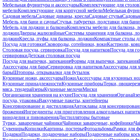
Мебельная фурнитура и аксессуары
Комплектующие для столов
мебели
Комплектующие для корпусной мебели
Мебельная фурн
Садовая мебель
Садовые диваны, кресла
Садовые стулья
Садовые
Мебель для бани и сауны
Стулья, табуретки, подставки для бани
Мебель для лоджии и балкона
Комплекты мебели для балкона, 
лоджии
Дверцы жалюзийные
Системы хранения для балкона, л
лоджии
Кресла, пуфы для балкона, лоджии
Компактные столы дл
Посуда для готовки
Сковороды, сотейники, воки
Кастрюли, ков
Столовая посуда, сервировка
Посуда для напитков
Посуда для г
сервировки
Детская столовая посуда
Посуда для выпечки, запекания
Формы для выпечки, запекания
Аксессуары для бара
Сервировка для напитков
Аксессуары для 
бары
Штопоры, открывалки для бутылок
Кухонные ножи, аксессуары
Ножи
Аксессуары для кухонных н
Кухонные принадлежности
Кухонные приборы
Терки, овощерез
мяса, тендерайзеры
Кухонные мелочи
Миски
Организация хранения на кухне
Посуда для хранения
Органайзе
посуда, упаковка
Вакуумные пакеты, контейнеры
Консервирование и дистилляция
Автоклавы для консервирован
брожения
Ингредиенты для приготовления алкогольных напит
виноделия и пивоварения
Дистилляторы бытовые
Турки, заварочные чайники
Чайники заварочные, кофейники
Ча
Сувениры
Копилки
Картины, постеры
Фотоальбомы
Рамки для ф
Подарки
Подарки, подарочные наборы
Подарочные наборы косм
Водоснабжение
Водонагреватели
Бытовые насосы
Проточные фи