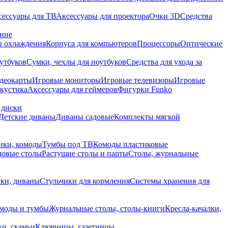
сессуары для ТВ
Аксессуары для проектора
Очки 3D
Средства
ание
 охлаждения
Корпуса для компьютеров
Процессоры
Оптические
утбуков
Сумки, чехлы для ноутбуков
Средства для ухода за
деокарты
Игровые мониторы
Игровые телевизоры
Игровые
акустика
Аксессуары для геймеров
Фигурки Funko
 диски
Детские диваны
Диваны садовые
Комплекты мягкой
ики, комоды
Тумбы под ТВ
Комоды пластиковые
довые столы
Растущие столы и парты
Столы, журнальные
ки, диваны
Стульчики для кормления
Системы хранения для
моды и тумбы
Журнальные столы, столы-книги
Кресла-качалки,
ки, скамьи
Ключницы, газетницы