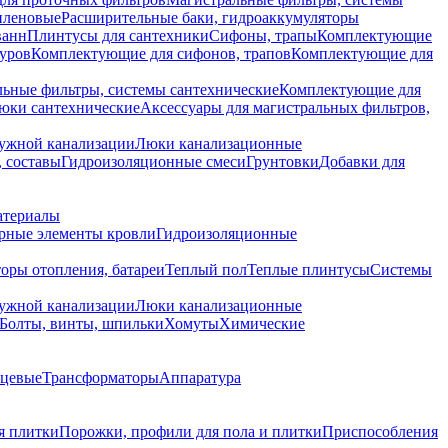
иленовые
Расширительные баки, гидроаккумуляторы
ванн
Плинтусы для сантехники
Сифоны, трапы
Комплектующие
уров
Комплектующие для сифонов, трапов
Комплектующие для
ьные фильтры, системы сантехнические
Комплектующие для
юки сантехнические
Аксессуары для магистральных фильтров,
ружной канализации
Люки канализационные
 составы
Гидроизоляционные смеси
Грунтовки
Добавки для
атериалы
рные элементы кровли
Гидроизоляционные
оры отопления, батареи
Теплый пол
Теплые плинтусы
Системы
ружной канализации
Люки канализационные
Болты, винты, шпильки
Хомуты
Химические
нцевые
Трансформаторы
Аппаратура
я плитки
Порожки, профили для пола и плитки
Приспособления