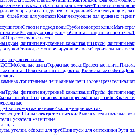
ем сантехнических
Трубы полипропиленовые
Фитинги полипроп
ддонов
Опоры для ванн, душевых поддонов
Комплектующие для 
ов, биде
Бачки для унитазов
Комплектующие для душевых гарнит
есушители
Отвод и подвод воды
Трубы водопроводные
Магистрал
антехники
Регулирующая арматура
Системы защиты от протечек
Л
ций
Опрессовочные насосы
ны
Трубы, фитинги внутренней канализации
Трубы, фитинги на
катурки
Стяжки, самонивелирующие смеси
Строительные смеси,
ки
Тротуарная плитка
ЛДСП
Мебельные щиты
Террасные доски
Древесные плиты
Пилом
ные системы
Поверхностный водоотвод
Кровельные софиты
Добо
тиляция
-камины
Отопительные печи
Банные печи
Водонагреватели
Радиат
ны
Трубы, фитинги внутренней канализации
Трубы, фитинги на
Скобы, штифты
Перфорированный крепеж
Гайки, шайбы
Заклепки
ерсальные
Трубки термоусаживаемые
Изолирующие зажимы
лектрощита
Шины электротехнические
Выключатели путевые, ко
атели
Пускатели магнитные
ки воды
усы, уголки, обводы для труб
Плинтусы для сантехники
Фуги дл