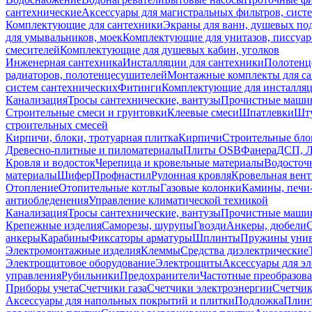
сантехнические
Аксессуары для магистральных фильтров, сист
Комплектующие для сантехники
Экраны для ванн, душевых по
для умывальников, моек
Комплектующие для унитазов, писсуар
смесителей
Комплектующие для душевых кабин, уголков
Инженерная сантехника
Инсталляции для сантехники
Полотенц
радиаторов, полотенцесушителей
Монтажные комплекты для с
систем сантехнических
Фитинги
Комплектующие для инсталля
Канализация
Тросы сантехнические, вантузы
Прочистные маши
Строительные смеси и грунтовки
Клеевые смеси
Шпатлевки
Шту
строительных смесей
Кирпичи, блоки, тротуарная плитка
Кирпичи
Строительные бло
Древесно-плитные и пиломатериалы
Плиты OSB
Фанера
ДСП, 
Кровля и водосток
Черепица и кровельные материалы
Водосточ
материалы
Шифер
Профнастил
Рулонная кровля
Кровельная вен
Отопление
Отопительные котлы
Газовые колонки
Камины, печи
антиобледенения
Управление климатической техникой
Канализация
Тросы сантехнические, вантузы
Прочистные маши
Крепежные изделия
Саморезы, шурупы
Гвозди
Анкеры, дюбели
анкеры
Карабины
Фиксаторы арматуры
Шплинты
Пружины унив
Электромонтажные изделия
Клеммы
Средства диэлектрические
Электрощитовое оборудование
Электрощиты
Аксессуары для э
управления
Рубильники
Предохранители
Частотные преобразов
Приборы учета
Счетчики газа
Счетчики электроэнергии
Счетчи
Аксессуары для напольных покрытий и плитки
Подложка
Плинт