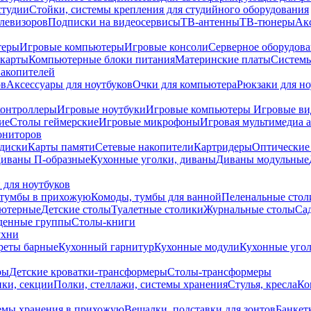
студии
Стойки, системы крепления для студийного оборудования
елевизоров
Подписки на видеосервисы
ТВ-антенны
ТВ-тюнеры
Ак
теры
Игровые компьютеры
Игровые консоли
Серверное оборудов
карты
Компьютерные блоки питания
Материнские платы
Системы
накопителей
ов
Аксессуары для ноутбуков
Очки для компьютера
Рюкзаки для но
контроллеры
Игровые ноутбуки
Игровые компьютеры
Игровые ви
ие
Столы геймерские
Игровые микрофоны
Игровая мультимедиа 
ониторов
диски
Карты памяти
Сетевые накопители
Картридеры
Оптические
иваны П-образные
Кухонные уголки, диваны
Диваны модульные
 для ноутбуков
тумбы в прихожую
Комоды, тумбы для ванной
Пеленальные стол
ьютерные
Детские столы
Туалетные столики
Журнальные столы
Са
денные группы
Столы-книги
ухни
уреты барные
Кухонный гарнитур
Кухонные модули
Кухонные угол
ры
Детские кроватки-трансформеры
Столы-трансформеры
ки, секции
Полки, стеллажи, системы хранения
Стулья, кресла
Ко
емы хранения в прихожую
Вешалки, подставки для зонтов
Банкет