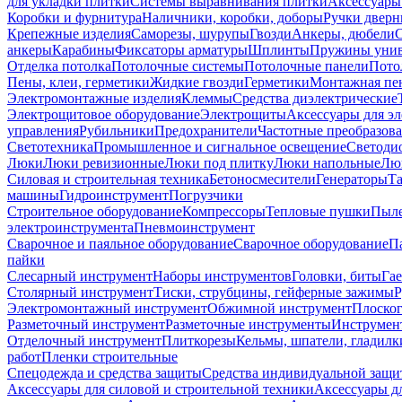
для укладки плитки
Системы выравнивания плитки
Аксессуары
Коробки и фурнитура
Наличники, коробки, доборы
Ручки дверн
Крепежные изделия
Саморезы, шурупы
Гвозди
Анкеры, дюбели
анкеры
Карабины
Фиксаторы арматуры
Шплинты
Пружины унив
Отделка потолка
Потолочные системы
Потолочные панели
Пото
Пены, клеи, герметики
Жидкие гвозди
Герметики
Монтажная пе
Электромонтажные изделия
Клеммы
Средства диэлектрические
Электрощитовое оборудование
Электрощиты
Аксессуары для э
управления
Рубильники
Предохранители
Частотные преобразов
Светотехника
Промышленное и сигнальное освещение
Светоди
Люки
Люки ревизионные
Люки под плитку
Люки напольные
Люк
Силовая и строительная техника
Бетоносмесители
Генераторы
Та
машины
Гидроинструмент
Погрузчики
Строительное оборудование
Компрессоры
Тепловые пушки
Пыле
электроинструмента
Пневмоинструмент
Сварочное и паяльное оборудование
Сварочное оборудование
П
пайки
Слесарный инструмент
Наборы инструментов
Головки, биты
Га
Столярный инструмент
Тиски, струбцины, гейферные зажимы
Р
Электромонтажный инструмент
Обжимной инструмент
Плоског
Разметочный инструмент
Разметочные инструменты
Инструмент
Отделочный инструмент
Плиткорезы
Кельмы, шпатели, гладилк
работ
Пленки строительные
Спецодежда и средства защиты
Средства индивидуальной защ
Аксессуары для силовой и строительной техники
Аксессуары дл