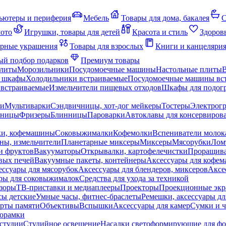
ьютеры и периферия
Мебель
Товары для дома, бакалея
С
мото
Игрушки, товары для детей
Красота и стиль
Здоров
рные украшения
Товары для взрослых
Книги и канцеляри
й подбор подарков
Премиум товары
плиты
Морозильники
Посудомоечные машины
Настольные плиты
 шкафы
Холодильники встраиваемые
Посудомоечные машины вс
встраиваемые
Измельчители пищевых отходов
Шкафы для подогр
чи
Мультиварки
Сэндвичницы, хот-дог мейкеры
Тостеры
Электрог
еницы
Фризеры
Блинницы
Пароварки
Автоклавы для консервиров
ки, кофемашины
Соковыжималки
Кофемолки
Вспениватели молок
ны, измельчители
Планетарные миксеры
Миксеры
Мясорубки
Лом
и фруктов
Вакууматоры
Открывалки, картофелечистки
Проращива
вых печей
Вакуумные пакеты, контейнеры
Аксессуары для кофе
ессуары для мясорубок
Аксессуары для блендеров, миксеров
Аксе
ры для соковыжималок
Средства для ухода за техникой
зоры
ТВ-приставки и медиаплееры
Проекторы
Проекционные эк
сы детские
Умные часы, фитнес-браслеты
Ремешки, аксессуары дл
рты памяти
Объективы
Вспышки
Аксессуары для камер
Сумки и ч
орамки
студии
Студийное освещение
Насадки светоформирующие для фо