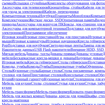
съемки
Вспышки студийные
Комплекты оборудования для фото
Аксессуары для телевизоров
Кронштейны, стойки
Кабели для т
для ухода за электроникой
Кабели, переходники
Компьютерная техника
Ноутбуки
Планшеты
Моноблоки
Компью
Комплектующие
Жесткие диски, SSD
Оперативная память
Видео
приводы
Аксессуары для корпусов ПК
Боксы, док-станции для 
Аксессуары для компьютерной техники
Подставки для ноутбук
электроникой
Программное обеспечение
Игровая зона
Игровые приставки
Игры для приставок
Игровые 
мыши
Игровые клавиатуры
Игровые наушники
Кресла геймерск
Pop
Подставки для ноутбуков
Светодиодные ленты
Лампы для м
Накопители данных
USB Flash накопители
Внешние HDD, SSD 
Мягкая мебель
Диваны, тахты
Диваны прямые
Диваны угловые
Д
мебели
Бескаркасные кресла-мешки и диваны
Надувные диваны
Игровая мебель
Кресла геймерские
Столы геймерские
Подставки
Комоды, тумбы
Комоды
Тумбы
Прикроватные тумбы
Обувницы, 
Столы
Кухонные столы
Барные столы
Столы письменные, комп
столики для бани
Приставные столики
Консольные столики
Обе
Кухня
Кухонный гарнитур
Кухонные модули
Столешницы для к
Мебель для кухни
Столы, столики
Стулья для кухни
Стулья, таб
кухни
Мебель-трансформер
Мебель-трансформер
Кровати-трансформе
Мебель для жилых комнат
Диваны, кресла для дома
Шкафы, стен
кресла-маятники
Мебель для прихожей
Секции, тумбы в прихожую
Полки и сист