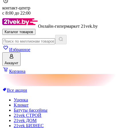
контакт-центр
с
8:00
до
22:00
Онлайн-гипермаркет 21vek.by
Каталог товаров
Избранное
Аккаунт
Корзина
Все акции
Уценка
Климат
Батуты бассейны
21vek СТРОЙ
21vek ДОМ
21vek БИЗНЕС