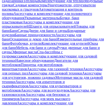
сада
Парники
Теплицы
Комплектующие для теплиц
Модульные
грядки
Садовые компостеры
Уничтожители, отпугиватели
насекомых и грызунов
Автоматизация и контроль
полива
Аксессуары и комплектующие для поливочного
оборудования
Укрывные материалы
Бочки, баки
пластиковые
Аксессуары и комплектующие для
опрыскивателей
Шланги для опрыскивателей
Товары для
бани
Бани
Сауны
Двери для бани и сауны
Бондарные
изделия
Банные принадлежности
Аксессуары для
бани
Оснащение и декор для бани
Измерительные приборы для
бани
Фитобочки, купели
Комплектующие для купелей
Окна
для бани
Мебель для бани и сауны
Ручки дверные для бани и
сауны
Эфирные масла
Спа-бассейны с
гидромассажем
Аксессуары и комплектующие для садовой
техники
Навесное оборудование
Двигатели для
мотоблоков
Прицепы для мотоблоков,
минитракторов
Аксессуары для газонной техники
Аксессуары
для цепных пил
Аксессуары для садовой техники
Аксессуары
для кусторезов, ножниц садовых
Моторные масла для садовой
техники
Аксессуары для аэратоторов и
скарификаторов
Аксессуары для культиваторов и
мотоблоков
Аксессуары для воздуходувок
Аксессуары для
газонокосилок
Аксессуары для бензокос и
триммеров
Аксессуары для моек высокого
давления
Аксессуары и комплектующие для