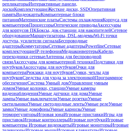
репликаторы
Интерактивные панели,
доски
Комплектующие
Жесткие диски, SSD
Оперативная
память
Видеокарты
Компьютерные блоки
питания
Материнские платы
Системы охлаждения
Корпуса для
компьютеров
Процессоры
Оптические приводы
Аксессуары
для корпусов ПК
Боксы, док-станции для накопителей
Сетевое
оборудование
Маршрутизаторы, DSL-модемы
Wi-Fi точки
доступа, усилители сигнала
Беспроводные
адаптеры
Коммутаторы
Сетевые адаптеры
Powerline
Сетевые
комплектующие
IP-телефония
Медиаконвертеры
Кабели,
переходники сетевые
Антенны для беспроводной
связи
Аксессуары для компьютерной техники
Подставки для
ноутбуков
Аксессуары для ноутбуков
Очки для
компьютера
Рюкзаки для ноутбуков
Сумки, чехлы для
ноутбуков
Средства для ухода за электроникой
Программное
обеспечение
Система Умный дом
Управление умным
домом
Умные колонки, станции
Умные камеры
видеонаблюдения
Умные датчики для дома
Умные
лампы
Умные выключатели
Умные розетки
Умные
светильники
Умные светодиодные ленты
Умные реле
Умные
замки
Умные домофоны
Умные карнизы
Умные
терморегуляторы
Игровая зона
Игровые приставки
Игры для
приставок
Игровые контроллеры
Игровые ноутбуки
Игровые
компьютеры
Игровые видеокарты
Игровые мониторы
Игровые
телевизоры
Игровые мыши
Игровые клавиатуры
Игровые