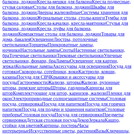
балкона, лоджии
Кресла-мешки для балкона
Кресла подвесные,
стулья садовые
Столы для балкона, лоджии
Шкафы для
балкона, лоджии
Дверцы жалюзийные
Системы хранения для
балкона, лоджии
Журнальные столы, столы-книги
Тумбы для
балкона, лоджии
Кресла-качалки, кресла-маятники
Стулья для
балкона, лоджии
Кресла, пуфы для балкона,
лоджии
Компактные столы для балкона, лоджии
Товары для
дома, бакалея
Освещение
Люстры, потолочные
светильники
Торшеры
Прикроватные лампы,
ночники
Настольные лампы
Споты
Настенные светильники,
бра
Точечные светильники
Трековые светильники
Уличные
светильники, фонари, бра
Лампы
Освещение для картин,
зеркал
Кольцевые лампы
Аксессуары для освещения
Посуда для
готовки
Сковороды, сотейники, воки
Кастрюли, ковши,
казаны
Посуда для СВЧ
Крышки и аксессуары для
посуды
Гастроемкости
Жалюзи, шторы
Жалюзи, рулонные
шторы, римские шторы
Шторы, гардины
Карнизы для
штор
Комплектующие для штор, карнизов, жалюзи
Пленки для
окон
Электроприводные солнцезащитные системы
Столовая
посуда, сервировка
Посуда для напитков
Посуда для горячих
напитков
Посуда для подачи и хранения напитков
Столовые
приборы
Столовая посуда
Посуда для сервировки
Предметы
сервировки
Детская столовая посуда
Декор
Зеркала
Кашпо,
стойки для цветов
Картины, постеры
Часы
интерьерные
Искусственные цветы, растения
Вазы
Ключницы,