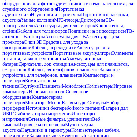
оборудования для фотостудии
Стойки, системы крепления для
студийного оборудования
Портативная
аудиотехника
Наушники и гарнитуры
Портативные колонки,
акустика
Умные колонки
MP3-плееры
Диктофоны
CD-
проигрыватели
Аксессуары для телевизоров
Кронштейны,
стойки
Кабели для телевизоров
Подписки на видеосервисы
ТВ-
антенны
ТВ-тюнеры
Аксессуары для ТВ
Аксессуары для
проектора
Очки 3D
Средства для ухода за
электроникой
Кабели, переходники
Аксессуары для
портативных устройств
Портативные аккумуляторы
Элементы
питания, зарядные устройства
Аккумуляторные
батареи
Держатели, док-станции
Аксессуары для планшетов,
смартфонов
Кабели для телефонов, планшетов
Зарядные
устройства для телефонов, планшетов
Компьютеры и
периферия
Компьютерная
техника
Ноутбуки
Планшеты
Моноблоки
Компьютеры
Игровые
компьютеры
Игровые консоли
Серверное
оборудование
Компьютерная
периферия
Мониторы
Мыши
Клавиатуры
Стилусы
Наборы
периферии
Источники бесперебойного питания
Батареи для
ИБП
Стабилизаторы напряжения
Инверторы
напряжения
Сетевые фильтры, удлинители
Веб-
камеры
Игровые контроллеры
Мультимедиа
акустика
Наушники и гарнитуры
Компьютерные кабели,
переходники
Зарядные, аккумуляторы
Док-станции,