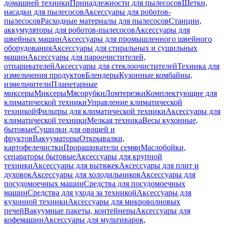
домашней техники
Принадлежности для пылесосов
Щетки,
насадки для пылесосов
Аксессуары для роботов-
пылесосов
Расходные материалы для пылесосов
Станции,
аккумуляторы для роботов-пылесосов
Аксессуары для
швейных машин
Аксессуары для промышленного швейного
оборудования
Аксессуары для стиральных и сушильных
машин
Аксессуары для пароочистителей,
отпаривателей
Аксессуары для стеклоочистителей
Техника для
измельчения продуктов
Блендеры
Кухонные комбайны,
измельчители
Планетарные
миксеры
Миксеры
Мясорубки
Ломтерезки
Комплектующие для
климатической техники
Управление климатической
техникой
Фильтры для климатической техники
Аксессуары для
климатической техники
Мелкая техника
Весы кухонные,
бытовые
Сушилки для овощей и
фруктов
Вакууматоры
Открывалки,
картофелечистки
Проращиватели семян
Маслобойки,
сепараторы бытовые
Аксессуары для крупной
техники
Аксессуары для вытяжек
Аксессуары для плит и
духовок
Аксессуары для холодильников
Аксессуары для
посудомоечных машин
Средства для посудомоечных
машин
Средства для ухода за техникой
Аксессуары для
кухонной техники
Аксессуары для микроволновых
печей
Вакуумные пакеты, контейнеры
Аксессуары для
кофемашин
Аксессуары для мультиварок,