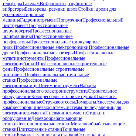
тельферы
Такелаж
Виброплиты, глубинные
вибраторы
Бензорезы, резчики швов
Стойки, дрели для
бурения
Затирочные
машины
Гидроинструмент
Погрузчики
Профессиональный
инструмент
Профессиональные
шуруповерты
Профессиональные
шлифмашины
Профессиональные
перфораторы
Профессиональные циркулярные
пилы
Профессиональные электролобзики
Профессиональные
дрели
Профессиональные фрезеры
Профессиональные
мультиинструменты
Профессиональные
электрорубанки
Профессиональные строительные
фены
Профессиональные строительные
пистолеты
Профессиональные точильные
станки
Профессиональные
электроножницы
Пневмоинструмент
Наборы
профессионального электроинструмента
Строительное
оборудование
Компрессоры
Тепловые пушки
Пылесосы
профессиональные
Стружкоотсосы
Домкраты
Аксессуары для
компрессоров, пневмосистем
Системы пылеудаления для
электроинструмента
Пневмоинструмент
Станки и
оборудование
Деревообрабатывающие
станки
Ленточнопильные станки
Металлообрабатывающие
станки
Плиткорезные станки
Точильные
станки
Комплектующие для станков
Оснастка для