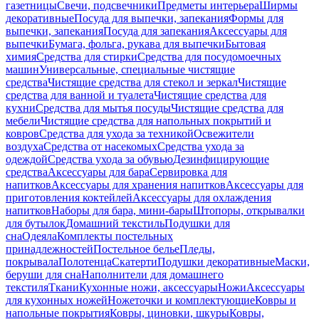
газетницы
Свечи, подсвечники
Предметы интерьера
Ширмы
декоративные
Посуда для выпечки, запекания
Формы для
выпечки, запекания
Посуда для запекания
Аксессуары для
выпечки
Бумага, фольга, рукава для выпечки
Бытовая
химия
Средства для стирки
Средства для посудомоечных
машин
Универсальные, специальные чистящие
средства
Чистящие средства для стекол и зеркал
Чистящие
средства для ванной и туалета
Чистящие средства для
кухни
Средства для мытья посуды
Чистящие средства для
мебели
Чистящие средства для напольных покрытий и
ковров
Средства для ухода за техникой
Освежители
воздуха
Средства от насекомых
Средства ухода за
одеждой
Средства ухода за обувью
Дезинфицирующие
средства
Аксессуары для бара
Сервировка для
напитков
Аксессуары для хранения напитков
Аксессуары для
приготовления коктейлей
Аксессуары для охлаждения
напитков
Наборы для бара, мини-бары
Штопоры, открывалки
для бутылок
Домашний текстиль
Подушки для
сна
Одеяла
Комплекты постельных
принадлежностей
Постельное белье
Пледы,
покрывала
Полотенца
Скатерти
Подушки декоративные
Маски,
беруши для сна
Наполнители для домашнего
текстиля
Ткани
Кухонные ножи, аксессуары
Ножи
Аксессуары
для кухонных ножей
Ножеточки и комплектующие
Ковры и
напольные покрытия
Ковры, циновки, шкуры
Ковры,