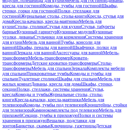
модули
Столешницы для кухни
Мебель для гостиной
Диваны,
кресла для гостиной
Комоды, тумбы для гостиной
Шкафы,
стенки, горки для гостиной
Полки, стеллажи для
гостиной
Журнальные столы, столы-книги
Кресла, стулья для
дома
Кресла-качалки, кресла-маятники
Мебель для
кухни
Столы, столики
Стулья для кухни
Стулья, табуреты
барные
Кухонный гарнитур
Кухонные модули
Кухонные
уголки, диваны
Стульчики для кормления
Системы хранения
для кухни
Мебель для ванной
Тумбы, консоли для
ванной
Шкафы, пеналы для ванной
Шкафчики, полки для
ванной
Зеркала для ванной
Аксессуары для ванной
Мебель-
трансформер
Мебель-трансформер
Кровати-
трансформеры
Детские кроватки-трансформеры
Столы-
трансформеры
Мебель для спальни
Зеркала
Комплекты мебели
для спальни
Прикроватные тумбы
Комоды и тумбы для
спальни
Туалетные столики
Шкафы для спальни
Мебель для
жилых комнат
Диваны, кресла для дома
Шкафы, стенки,
секции
Полки, стеллажи, системы хранения
Стулья,
кресла
Комоды и тумбы
Журнальные столы, столы-
книги
Кресла-качалки, кресла-маятники
Мебель для
телевизора
Комоды, тумбы под телевизор
Кронштейны, стойки
для телевизора
Каминокомплекты под телевизор
Мебель для
прихожей
Секции, тумбы в прихожую
Полки и системы
хранения в прихожую
Вешалки, подставки для
зонтов
Банкетки, скамьи
Ключницы, газетницы
Детская