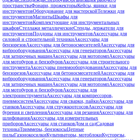
пространства
Фонари, прожекторы
Кейсы, ящики для
инструментов
Оборудование для мастерской
Тележки для
инструментов
Магниты
Шкафы для
инструментов
Комплектующие для инструментальных
шкафов
Стеллажи металлические
Стенды, держатели для
инструментов
Поддоны для инструментов
Аксессуары для
силовой и строительной техники
Аксессуары для
бензорезов
Аксессуары для бетоносмесителей
Аксессуары для
виброоборудования
Аксессуары для генераторов
Аксессуары
для затирочных машин
Аксессуары для мотопомп
Аксессуары
для мотобуров и бензобуров
Аксессуары для строительного
инструмента
Аксессуары пневмооборудования
Аксессуары для
бензорезов
Аксессуары для бетоносмесителей
Аксессуары для
виброоборудования
Аксессуары для генераторов
Аксессуары
для затирочных машин
Аксессуары для мотопомп
Аксессуары
для мотобуров и бензобуров
Аксессуары для
электроинструмента
Аксессуары для компрессоров,
пневмосистем
Аксессуары для сварки, пайки
Аксессуары для
станков
Аксессуары для стружкоотсосов
Аксессуары для
бурения и сверления
Аксессуары для резания
Аксессуары для
шлифования
Аксессуары для измерительных
приборов
Аксессуары для станков
Дом и сад
Садовая
техника
Триммеры, бензокосы
Цепные
пилы
Газонокосилки
Культиваторы, мотоблоки
Кусторезы,