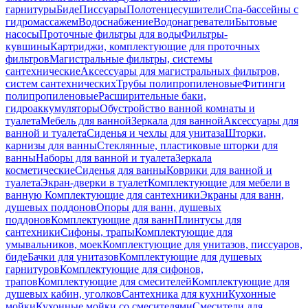
гарнитуры
Биде
Писсуары
Полотенцесушители
Спа-бассейны с
гидромассажем
Водоснабжение
Водонагреватели
Бытовые
насосы
Проточные фильтры для воды
Фильтры-
кувшины
Картриджи, комплектующие для проточных
фильтров
Магистральные фильтры, системы
сантехнические
Аксессуары для магистральных фильтров,
систем сантехнических
Трубы полипропиленовые
Фитинги
полипропиленовые
Расширительные баки,
гидроаккумуляторы
Обустройство ванной комнаты и
туалета
Мебель для ванной
Зеркала для ванной
Аксессуары для
ванной и туалета
Сиденья и чехлы для унитаза
Шторки,
карнизы для ванны
Стеклянные, пластиковые шторки для
ванны
Наборы для ванной и туалета
Зеркала
косметические
Сиденья для ванны
Коврики для ванной и
туалета
Экран-дверки в туалет
Комплектующие для мебели в
ванную
Комплектующие для сантехники
Экраны для ванн,
душевых поддонов
Опоры для ванн, душевых
поддонов
Комплектующие для ванн
Плинтусы для
сантехники
Сифоны, трапы
Комплектующие для
умывальников, моек
Комплектующие для унитазов, писсуаров,
биде
Бачки для унитазов
Комплектующие для душевых
гарнитуров
Комплектующие для сифонов,
трапов
Комплектующие для смесителей
Комплектующие для
душевых кабин, уголков
Сантехника для кухни
Кухонные
мойки
Кухонные мойки со смесителями
Смесители для