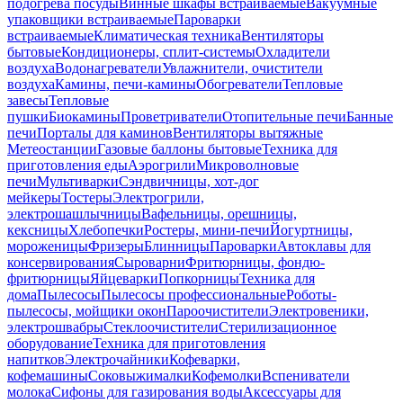
подогрева посуды
Винные шкафы встраиваемые
Вакуумные
упаковщики встраиваемые
Пароварки
встраиваемые
Климатическая техника
Вентиляторы
бытовые
Кондиционеры, сплит-системы
Охладители
воздуха
Водонагреватели
Увлажнители, очистители
воздуха
Камины, печи-камины
Обогреватели
Тепловые
завесы
Тепловые
пушки
Биокамины
Проветриватели
Отопительные печи
Банные
печи
Порталы для каминов
Вентиляторы вытяжные
Метеостанции
Газовые баллоны бытовые
Техника для
приготовления еды
Аэрогрили
Микроволновые
печи
Мультиварки
Сэндвичницы, хот-дог
мейкеры
Тостеры
Электрогрили,
электрошашлычницы
Вафельницы, орешницы,
кексницы
Хлебопечки
Ростеры, мини-печи
Йогуртницы,
мороженицы
Фризеры
Блинницы
Пароварки
Автоклавы для
консервирования
Сыроварни
Фритюрницы, фондю-
фритюрницы
Яйцеварки
Попкорницы
Техника для
дома
Пылесосы
Пылесосы профессиональные
Роботы-
пылесосы, мойщики окон
Пароочистители
Электровеники,
электрошвабры
Стеклоочистители
Стерилизационное
оборудование
Техника для приготовления
напитков
Электрочайники
Кофеварки,
кофемашины
Соковыжималки
Кофемолки
Вспениватели
молока
Сифоны для газирования воды
Аксессуары для