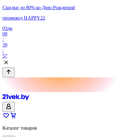
Скидки до 80% ко Дню Рождения!
промокод HAPPY22
03
дн
09
:
39
:
57
Каталог товаров