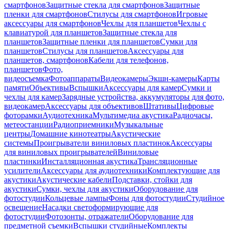
смартфонов
Защитные стекла для смартфонов
Защитные
пленки для смартфонов
Стилусы для смартфонов
Игровые
аксессуары для смартфонов
Чехлы для планшетов
Чехлы с
клавиатурой для планшетов
Защитные стекла для
планшетов
Защитные пленки для планшетов
Сумки для
планшетов
Стилусы для планшетов
Аксессуары для
планшетов, смартфонов
Кабели для телефонов,
планшетов
Фото,
видеосъемка
Фотоаппараты
Видеокамеры
Экшн-камеры
Карты
памяти
Объективы
Вспышки
Аксессуары для камер
Сумки и
чехлы для камер
Зарядные устройства, аккумуляторы для фото,
видеокамер
Аксессуары для объективов
Штативы
Цифровые
фоторамки
Аудиотехника
Мультимедиа акустика
Радиочасы,
метеостанции
Радиоприемники
Музыкальные
центры
Домашние кинотеатры
Акустические
системы
Проигрыватели виниловых пластинок
Аксессуары
для виниловых проигрывателей
Виниловые
пластинки
Инсталляционная акустика
Трансляционные
усилители
Аксессуары для аудиотехники
Комплектующие для
акустики
Акустические кабели
Подставки, стойки для
акустики
Сумки, чехлы для акустики
Оборудование для
фотостудии
Кольцевые лампы
Фоны для фотостудии
Студийное
освещение
Насадки светоформирующие для
фотостудии
Фотозонты, отражатели
Оборудование для
предметной съемки
Вспышки студийные
Комплекты