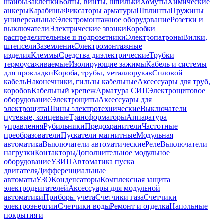
шайбы
Заклепки
Болты, винты, шпильки
Хомуты
Химические
анкеры
Карабины
Фиксаторы арматуры
Шплинты
Пружины
универсальные
Электромонтажное оборудование
Розетки и
выключатели
Электрические звонки
Коробки
распределительные и подрозетники
Электропатроны
Вилки,
штепсели
Заземление
Электромонтажные
изделия
Клеммы
Средства диэлектрические
Трубки
термоусаживаемые
Изолирующие зажимы
Кабель и системы
для прокладки
Короба, трубы, металлорукав
Силовой
кабель
Наконечники, гильзы кабельные
Аксессуары для труб,
коробов
Кабельный крепеж
Арматура СИП
Электрощитовое
оборудование
Электрощиты
Аксессуары для
электрощита
Шины электротехнические
Выключатели
путевые, концевые
Трансформаторы
Аппаратура
управления
Рубильники
Предохранители
Частотные
преобразователи
Пускатели магнитные
Модульная
автоматика
Выключатели автоматические
Реле
Выключатели
нагрузки
Контакторы
Дополнительное модульное
оборудование
УЗИП
Автоматика пуска
двигателя
Дифференциальные
автоматы
УЗО
Конденсаторы
Комплексная защита
электродвигателей
Аксессуары для модульной
автоматики
Приборы учета
Счетчики газа
Счетчики
электроэнергии
Счетчики воды
Ремонт и отделка
Напольные
покрытия и