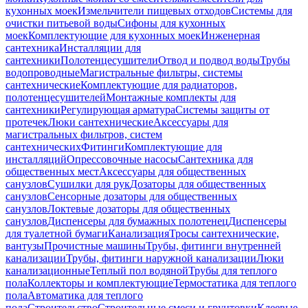
кухонных моек
Измельчители пищевых отходов
Системы для
очистки питьевой воды
Сифоны для кухонных
моек
Комплектующие для кухонных моек
Инженерная
сантехника
Инсталляции для
сантехники
Полотенцесушители
Отвод и подвод воды
Трубы
водопроводные
Магистральные фильтры, системы
сантехнические
Комплектующие для радиаторов,
полотенцесушителей
Монтажные комплекты для
сантехники
Регулирующая арматура
Системы защиты от
протечек
Люки сантехнические
Аксессуары для
магистральных фильтров, систем
сантехнических
Фитинги
Комплектующие для
инсталляций
Опрессовочные насосы
Сантехника для
общественных мест
Аксессуары для общественных
санузлов
Сушилки для рук
Дозаторы для общественных
санузлов
Сенсорные дозаторы для общественных
санузлов
Локтевые дозаторы для общественных
санузлов
Диспенсеры для бумажных полотенец
Диспенсеры
для туалетной бумаги
Канализация
Тросы сантехнические,
вантузы
Прочистные машины
Трубы, фитинги внутренней
канализации
Трубы, фитинги наружной канализации
Люки
канализационные
Теплый пол водяной
Трубы для теплого
пола
Коллекторы и комплектующие
Термостатика для теплого
пола
Автоматика для теплого
пола
Строительство
Строительные смеси и грунтовки
Клеевые