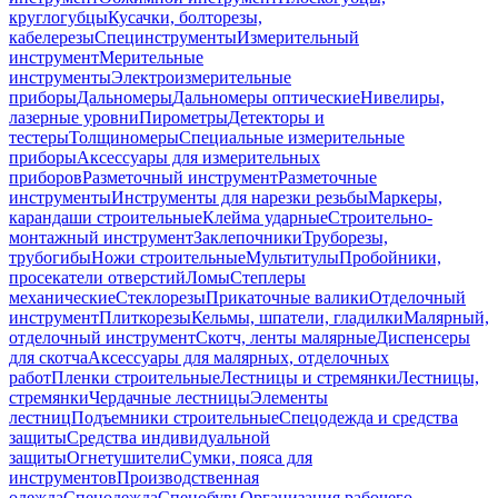
круглогубцы
Кусачки, болторезы,
кабелерезы
Специнструменты
Измерительный
инструмент
Мерительные
инструменты
Электроизмерительные
приборы
Дальномеры
Дальномеры оптические
Нивелиры,
лазерные уровни
Пирометры
Детекторы и
тестеры
Толщиномеры
Специальные измерительные
приборы
Аксессуары для измерительных
приборов
Разметочный инструмент
Разметочные
инструменты
Инструменты для нарезки резьбы
Маркеры,
карандаши строительные
Клейма ударные
Строительно-
монтажный инструмент
Заклепочники
Труборезы,
трубогибы
Ножи строительные
Мультитулы
Пробойники,
просекатели отверстий
Ломы
Степлеры
механические
Стеклорезы
Прикаточные валики
Отделочный
инструмент
Плиткорезы
Кельмы, шпатели, гладилки
Малярный,
отделочный инструмент
Скотч, ленты малярные
Диспенсеры
для скотча
Аксессуары для малярных, отделочных
работ
Пленки строительные
Лестницы и стремянки
Лестницы,
стремянки
Чердачные лестницы
Элементы
лестниц
Подъемники строительные
Спецодежда и средства
защиты
Средства индивидуальной
защиты
Огнетушители
Сумки, пояса для
инструментов
Производственная
одежда
Спецодежда
Спецобувь
Организация рабочего