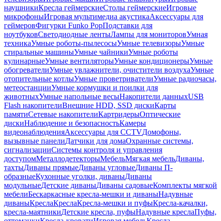
наушники
Кресла геймерские
Столы геймерские
Игровые
микрофоны
Игровая мультимедиа акустика
Аксессуары для
геймеров
Фигурки Funko Pop
Подставки для
ноутбуков
Светодиодные ленты
Лампы для мониторов
Умная
техника
Умные роботы-пылесосы
Умные телевизоры
Умные
стиральные машины
Умные чайники
Умные роботы
кулинарные
Умные вентиляторы
Умные кондиционеры
Умные
обогреватели
Умные увлажнители, очистители воздуха
Умные
отопительные котлы
Умные проветриватели
Умные радиочасы,
метеостанции
Умные кормушки и поилки для
животных
Умные напольные весы
Накопители данных
USB
Flash накопители
Внешние HDD, SSD диски
Карты
памяти
Сетевые накопители
Картридеры
Оптические
диски
Наблюдение и безопасность
Камеры
видеонаблюдения
Аксессуары для CCTV
Домофоны,
вызывные панели
Датчики для дома
Охранные системы,
сигнализации
Системы контроля и управления
доступом
Металлодетекторы
Мебель
Мягкая мебель
Диваны,
тахты
Диваны прямые
Диваны угловые
Диваны П-
образные
Кухонные уголки, диваны
Диваны
модульные
Детские диваны
Диваны садовые
Комплекты мягкой
мебели
Бескаркасные кресла-мешки и диваны
Надувные
диваны
Кресла
Кресла
Кресла-мешки и пуфы
Кресла-качалки,
кресла-маятники
Детские кресла, пуфы
Надувные кресла
Пуфы,
оттоманки
Кресла-кровати
Игровая мебель
Кресла