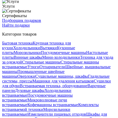
Услуги
Сертификаты
Подборщик подарков
Найти подарки
Категории товаров
Бытовая техника
Крупная техника для
кухни
Холодильники
Вытяжки
Кухонные
плиты
Морозильники
Посудомоечные машины
Настольные
плиты
Винные шкафы
Мини-холодильники
Техника для ухода
за одеждой
Стиральные машины
Стиральные машины
встраиваемые
Утюги
Отпариватели
Швейные, вышивальные
машины
Промышленные швейные
машины
Оверлоки
Сушильные машины, шкафы
Гладильные
системы, прессы
Машинки для удаления катышков
Сушилки
для обуви
Встраиваемая техника, оборудование
Варочные
панели
Духовые шкафы
Холодильники
встраиваемые
Посудомоечные машины
встраиваемые
Микроволновые печи
встраиваемые
Кофемашины встраиваемые
Комплекты
встраиваемой техники
Морозильники
встраиваемые
Измельчители пищевых отходов
Шкафы для