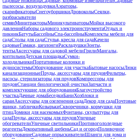
садовые ножницы
Садовые, кормовые измельчители
Садовые
пылесосы, воздуходувки
Аэраторы,
скарификаторы
Снегоуборщики
Дровоколы
Сеялки,
разбрасыватели
семян
Минитракторы
Миникультиваторы
Мойки высокого
давления
Наборы садового электроинструмента
Отдых и
пикник
Батуты
Бассейны
Спа-бассейны
Комплекты мебели для
сада
Столы для сада
Стулья, кресла для сада
Качели
садовые
Гамаки, шезлонги
Раскладушки
Зонты,
тенты
Аксессуары для садовой мебели
Грили
Мангалы,
коптильни
Детская площадка
Сумки-
холодильники
Портативные колонки и
аудиосистемы
Оборудование для участка
Бытовые насосы
Люки
канализационные
Пруды, аксессуары для прудов
Фильтры,
насосы, стерилизаторы для прудов
Компрессоры для
прудов
Станции биологической очистки
Запчасти и
комплектующие для оборудования
Благоустройство
участка
Дачные дома
Беседки
Бани
Хозблоки и
сараи
Аксессуары для озеленения сада
Декор для сада
Почтовые
ящики, таблички
Козырьки
Скворечники, кормушки для
птиц
Домики для насекомых
Фонтаны, скульптуры для
сада
Пруды, аксессуары для прудов
Уличные
обогреватели
Уличные светильники
Противогололедные
реагенты
Декоративный щебень
Сад и огород
Поливочное
оборудование
Садовые опрыскиватели
Шланги для дома и