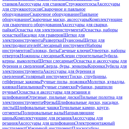
станков
Аксессуары для станков
Стружкоотсосы
Аксессуары
для стружкоотсосов
Сварочное и паяльное
оборудование
Сварочное оборудование
Паяльное
оборудование
Сварочные маски, аксессуары
Комплектующие
для сварочного оборудования
Аксессуары для сварки,
пайки
Оснастка для электроинструмента
Оснастка, наборы
оснастки
Насадки для граверов
Щетки для
электроинструмента
Развертки
Пуансоны
Щетки для
электродвигателей
Слесарный инструмент
Наборы
инструментов
Головки, биты
Гаечные ключи
Отвертки, наборы
отверток
Ножницы слесарные
Клещи строительные
Зубила,
керны, выколотки
Щетки слесарные
Оснастка и аксессуары для
бурения и сверления
Сверла, буры, зенкеры
Коронки
Зубила для
электроинструмента
Аксессуары для бурения и
сверления
Столярный инструмент
Тиски, струбцины,
гейферные зажимы
Ручные пилы, ножовки
Молотки, кувалды,
киянки
Напильники
Ручные стамески
Рубанки, рашпили
ручные
Оснастка и аксессуары для резания и
шлифования
Отрезные, пильные диски
Пильные полотна для
электроинструмента
Фрезы
Шлифовальные диски, насадки,
листы
Шлифовальные чашки
Точильные камни, круги,
сегменты
Полировальные валы
Направляющие
шины
Комплектующие для резания
Аксессуары для
резания
Аксессуары для шлифования
Электромонтажный
инструмент
Обжимной инструмент
Плоскогубцы,