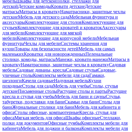
мебель
Шкафы для детской
Полки, стеллажи для
детской
Детские комоды
Кровати детские
Детские
матрасы
Матрасы в кроватку
Наматрасники, защитные чехлы
детские
Мебель для детского сада
Мебельная фурнитура и
аксессуары
Комплектующие для столов
Комплектующие для
стульев
Комплектующие для кроватей и кроваток
Аксессуары
для мебели
Комплектующие для мягкой
мебели
Комплектующие для корпусной мебели
Мебельная
фурнитура
Чехлы для мебели
Системы хранения для
кухни
Товары для безопасности детей
Мебель для самых
маленьких
Кроватки для новорожденных
Пеленальные
столики, комоды, матрасы
Манежи, кровати-манежи
Матрасы в
кроватку
Наматрасники, защитные чехлы в кроватку
Садовая
мебель
Садовые диваны, кресла
Садовые стулья
Садовые,
уличные столы
Комплекты мебели для сада
Гамаки,
шезлонги
Качели садовые
Надувная мебель
Кухни
походные
Столы для сада
Мебель для учебы
Столы, стулья
детские
Письменные столы
Растущие столы и парты
Растущие
кресла и стулья для учебы
Мебель для бани и сауны
Стулья,
табуретки, подставки для бани
Скамьи для бани
Столы для
бани
Журнальные столики для бани
Мебель для кабинета и
офиса
Столы офисные, компьютерные
Кресла, стулья для
офиса
Мягкая мебель для офиса
Шкафы офисные
Стеллажи,
полки для документов
Офисные тумбы
Комплекты мебели для
кабинета
Мебель для лоджии и балкона
Комплекты мебели для