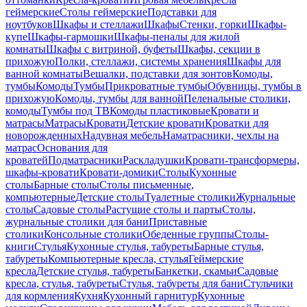
геймерские
Столы геймерские
Подставки для
ноутбуков
Шкафы и стеллажи
Шкафы
Стенки, горки
Шкафы-
купе
Шкафы-гармошки
Шкафы-пеналы для жилой
комнаты
Шкафы с витриной, буфеты
Шкафы, секции в
прихожую
Полки, стеллажи, системы хранения
Шкафы для
ванной комнаты
Вешалки, подставки для зонтов
Комоды,
тумбы
Комоды
Тумбы
Прикроватные тумбы
Обувницы, тумбы в
прихожую
Комоды, тумбы для ванной
Пеленальные столики,
комоды
Тумбы под ТВ
Комоды пластиковые
Кровати и
матрасы
Матрасы
Кровати
Детские кровати
Кроватки для
новорожденных
Надувная мебель
Наматрасники, чехлы на
матрас
Основания для
кроватей
Подматрасники
Раскладушки
Кровати-трансформеры,
шкафы-кровати
Кровати-домики
Столы
Кухонные
столы
Барные столы
Столы письменные,
компьютерные
Детские столы
Туалетные столики
Журнальные
столы
Садовые столы
Растущие столы и парты
Столы,
журнальные столики для бани
Приставные
столики
Консольные столики
Обеденные группы
Столы-
книги
Стулья
Кухонные стулья, табуреты
Барные стулья,
табуреты
Компьютерные кресла, стулья
Геймерские
кресла
Детские стулья, табуреты
Банкетки, скамьи
Садовые
кресла, стулья, табуреты
Стулья, табуреты для бани
Стульчики
для кормления
Кухня
Кухонный гарнитур
Кухонные