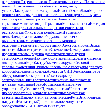
радиаторов
Отделка потолка
Потолочные системы
Потолочные
панели
Потолочные плиты
Багеты, молдинги,
уголки
Лакокрасочные материалы
Краски
Эмали
Лаки
Морилки,
пропитки
Колеры для краски
Растворители
Грунтовки
Краски,
эмали аэрозольные
Краски, эмали
Пены, клеи,
герметики
Жидкие гвозди
Герметики
Монтажная пена
Клеи для
обоев
Клеи для напольных покрытий
Очистители,
растворители
Фиксаторы резьбы
Клеи
Герметики,
пены
Электромонтажное оборудование
Розетки и
выключатели
Электрические звонки
Коробки
распределительные и подрозетники
Электропатроны
Вилки,
штепсели
Молниеприемники
Заземление
Электромонтажные
изделия
Клеммы
Средства диэлектрические
Трубки
термоусаживаемые
Изолирующие зажимы
Кабель и системы
для прокладки
Короба, трубы, металлорукав
Силовой
кабель
Наконечники, гильзы кабельные
Аксессуары для труб,
коробов
Кабельный крепеж
Арматура СИП
Электрощитовое
оборудование
Электрощиты
Аксессуары для
электрощита
Шины электротехнические
Выключатели
путевые, концевые
Трансформаторы
Аппаратура
управления
Рубильники
Предохранители
Частотные
преобразователи
Пускатели магнитные
Модульная
автоматика
Выключатели автоматические
Реле
Выключатели
нагрузки
Контакторы
Дополнительное модульное
оборудование
УЗИП
Автоматика пуска