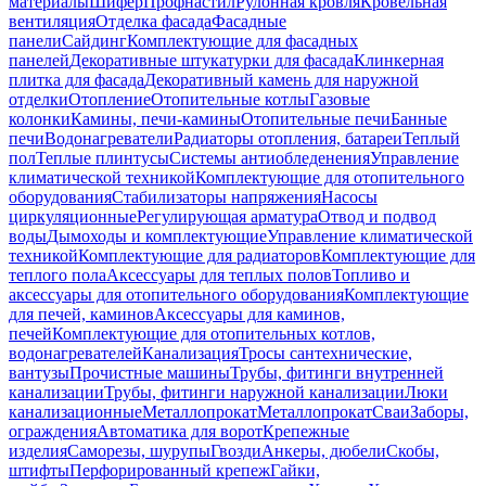
материалы
Шифер
Профнастил
Рулонная кровля
Кровельная
вентиляция
Отделка фасада
Фасадные
панели
Сайдинг
Комплектующие для фасадных
панелей
Декоративные штукатурки для фасада
Клинкерная
плитка для фасада
Декоративный камень для наружной
отделки
Отопление
Отопительные котлы
Газовые
колонки
Камины, печи-камины
Отопительные печи
Банные
печи
Водонагреватели
Радиаторы отопления, батареи
Теплый
пол
Теплые плинтусы
Системы антиобледенения
Управление
климатической техникой
Комплектующие для отопительного
оборудования
Стабилизаторы напряжения
Насосы
циркуляционные
Регулирующая арматура
Отвод и подвод
воды
Дымоходы и комплектующие
Управление климатической
техникой
Комплектующие для радиаторов
Комплектующие для
теплого пола
Аксессуары для теплых полов
Топливо и
аксессуары для отопительного оборудования
Комплектующие
для печей, каминов
Аксессуары для каминов,
печей
Комплектующие для отопительных котлов,
водонагревателей
Канализация
Тросы сантехнические,
вантузы
Прочистные машины
Трубы, фитинги внутренней
канализации
Трубы, фитинги наружной канализации
Люки
канализационные
Металлопрокат
Металлопрокат
Сваи
Заборы,
ограждения
Автоматика для ворот
Крепежные
изделия
Саморезы, шурупы
Гвозди
Анкеры, дюбели
Скобы,
штифты
Перфорированный крепеж
Гайки,