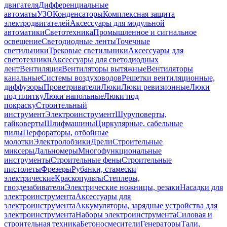
двигателя
Дифференциальные
автоматы
УЗО
Конденсаторы
Комплексная защита
электродвигателей
Аксессуары для модульной
автоматики
Светотехника
Промышленное и сигнальное
освещение
Светодиодные ленты
Точечные
светильники
Трековые светильники
Аксессуары для
светотехники
Аксессуары для светодиодных
лент
Вентиляция
Вентиляторы вытяжные
Вентиляторы
канальные
Системы воздуховодов
Решетки вентиляционные,
диффузоры
Проветриватели
Люки
Люки ревизионные
Люки
под плитку
Люки напольные
Люки под
покраску
Строительный
инструмент
Электроинструмент
Шуруповерты,
гайковерты
Шлифмашины
Циркулярные, сабельные
пилы
Перфораторы, отбойные
молотки
Электролобзики
Дрели
Строительные
миксеры
Дальномеры
Многофункциональные
инструменты
Строительные фены
Строительные
пистолеты
Фрезеры
Рубанки, стамески
электрические
Краскопульты
Степлеры,
гвоздезабиватели
Электрические ножницы, резаки
Насадки для
электроинструмента
Аксессуары для
электроинструмента
Аккумуляторы, зарядные устройства для
электроинструмента
Наборы электроинструмента
Силовая и
строительная техника
Бетоносмесители
Генераторы
Тали,