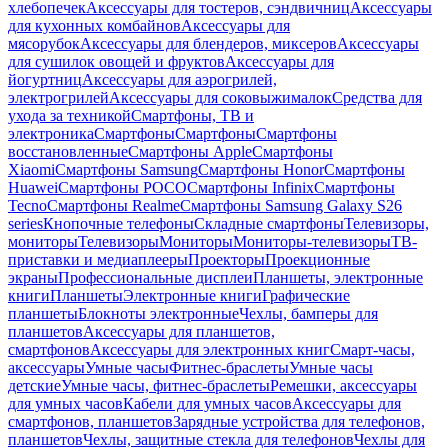
хлебопечек
Аксессуары для тостеров, сэндвичниц
Аксессуары
для кухонных комбайнов
Аксессуары для
мясорубок
Аксессуары для блендеров, миксеров
Аксессуары
для сушилок овощей и фруктов
Аксессуары для
йогуртниц
Аксессуары для аэрогрилей,
электрогрилей
Аксессуары для соковыжималок
Средства для
ухода за техникой
Смартфоны, ТВ и
электроника
Смартфоны
Смартфоны
Смартфоны
восстановленные
Смартфоны Apple
Смартфоны
Xiaomi
Смартфоны Samsung
Смартфоны Honor
Смартфоны
Huawei
Смартфоны POCO
Смартфоны Infinix
Смартфоны
Tecno
Смартфоны Realme
Смартфоны Samsung Galaxy S26
series
Кнопочные телефоны
Складные смартфоны
Телевизоры,
мониторы
Телевизоры
Мониторы
Мониторы-телевизоры
ТВ-
приставки и медиаплееры
Проекторы
Проекционные
экраны
Профессиональные дисплеи
Планшеты, электронные
книги
Планшеты
Электронные книги
Графические
планшеты
Блокноты электронные
Чехлы, бамперы для
планшетов
Аксессуары для планшетов,
смартфонов
Аксессуары для электронных книг
Смарт-часы,
аксессуары
Умные часы
Фитнес-браслеты
Умные часы
детские
Умные часы, фитнес-браслеты
Ремешки, аксессуары
для умных часов
Кабели для умных часов
Аксессуары для
смартфонов, планшетов
Зарядные устройства для телефонов,
планшетов
Чехлы, защитные стекла для телефонов
Чехлы для