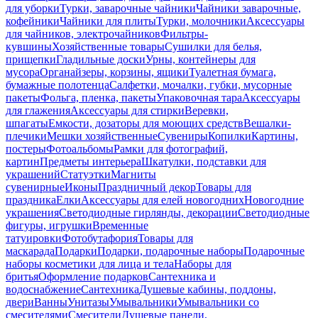
для уборки
Турки, заварочные чайники
Чайники заварочные,
кофейники
Чайники для плиты
Турки, молочники
Аксессуары
для чайников, электрочайников
Фильтры-
кувшины
Хозяйственные товары
Сушилки для белья,
прищепки
Гладильные доски
Урны, контейнеры для
мусора
Органайзеры, корзины, ящики
Туалетная бумага,
бумажные полотенца
Салфетки, мочалки, губки, мусорные
пакеты
Фольга, пленка, пакеты
Упаковочная тара
Аксессуары
для глажения
Аксессуары для стирки
Веревки,
шпагаты
Емкости, дозаторы для моющих средств
Вешалки-
плечики
Мешки хозяйственные
Сувениры
Копилки
Картины,
постеры
Фотоальбомы
Рамки для фотографий,
картин
Предметы интерьера
Шкатулки, подставки для
украшений
Статуэтки
Магниты
сувенирные
Иконы
Праздничный декор
Товары для
праздника
Елки
Аксессуары для елей новогодних
Новогодние
украшения
Светодиодные гирлянды, декорации
Светодиодные
фигуры, игрушки
Временные
татуировки
Фотобутафория
Товары для
маскарада
Подарки
Подарки, подарочные наборы
Подарочные
наборы косметики для лица и тела
Наборы для
бритья
Оформление подарков
Сантехника и
водоснабжение
Сантехника
Душевые кабины, поддоны,
двери
Ванны
Унитазы
Умывальники
Умывальники со
смесителями
Смесители
Душевые панели,