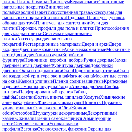
плитка
Плитка
Ламинат
Линолеум
Керамогранит
Спортивные
напольные покрытия
Виниловые
полы
Ковролин
Паркет
Искусственная трава
Аксессуары для
напольных покрытий и плитки
Подложка
Плинтусы, уголки,
обводы для труб
Плинтусы для сантехники
Фуги для
плитки
Порожки, профили для пола и плитки
Приспособления
для укладки плитки
Системы выравнивания
плитки
Аксессуары для напольных
покрытий
Реставрационные материалы
Двери и арки
Двери
входные
Двери межкомнатные
Арки межкомнатные
Москитные
сетки
Двери для бани и сауны
Коробки и
фурнитура
Наличники, коробки, доборы
Ручки дверные
Замки
дверные
Петли дверные
Фурнитура дверная
Доводчики
дверные
Окна и подоконники
Окна
Подоконники, отливы
Окна
мансардные
Фурнитура оконная
Мягкие окна
Москитные сетки
на окна
Жалюзи уличные
Пленки солнцезащитные
Крепежные
изделия
Саморезы, шурупы
Гвозди
Анкеры, дюбели
Скобы,
штифты
Перфорированный крепеж
Гайки,
шайбы
Заклепки
Болты, винты, шпильки
Хомуты
Химические
анкеры
Карабины
Фиксаторы арматуры
Шплинты
Пружины
универсальные
Отделка стен
Обои
Жидкие
обои
Фотообои
Штукатурки декоративные
Декоративный
камень
Скинали
Пленки самоклеящиеся
Армирующие
сетки
Стеновые панели
Уголки, маяки,
профили
Вагонка
Стеклохолсты, флизелин
Экраны для