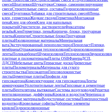
смеси
Шпатлевки
Штукатурки
Стяжки, самонивелирующие
смеси
Строительные смеси, составы
Гидроизоляционные
смеси
Грунтовки
Добавки для строительных смесей
Пены,
клеи, герметики
Жидкие гвозди
Герметики
Монтажная
пена
Клеи для обоев
Клеи для напольных
покрытий
Очистители, растворители
Фиксаторы
резьбы
Клеи
Герметики, пены
Кирпичи, блоки, тротуарная
плитка
Кирпичи
Строительные блоки
Тротуарная
плитка
Изоляционные материалы
Минеральная
вата
Экструдированный пенополистирол
Пенопласт
Пленки,
мембраны
Отражающая теплоизоляция
Гидроизоляционные
ленты
Поликарбонат
Шумоизоляция
Теплоизоляция
Звукоизоляц
плитные и пиломатериалы
Плиты OSB
Фанера
ДСП,
ЛДСП
Мебельные щиты
Террасные доски
Древесные
плиты
Пиломатериалы
Материалы для сухого
строительства
Гипсокартон
Гипсоволокнистые
листы
Цементные плиты
Профили для
гипсокартона
Комплектующие для гипсокартона
Ленты
армирующие
Уплотнительные ленты
Гипсовые и цементные
плиты
Вентиляторы вытяжные
Системы воздуховодов
Решетки
вентиляционные, диффузоры
Кровля и водосток
Черепица и
кровельные материалы
Водосточные системы
Поверхностный
водоотвод
Кровельные софиты
Доборные элементы
кровли
Гидроизоляционные