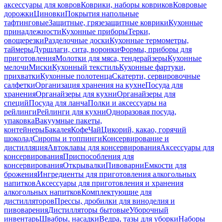
аксессуары для ковров
Коврики, наборы ковриков
Ковровые
дорожки
Циновки
Покрытия напольные
тафтинговые
Защитные, грязезащитные коврики
Кухонные
принадлежности
Кухонные приборы
Терки,
овощерезки
Разделочные доски
Кухонные термометры,
таймеры
Дуршлаги, сита, воронки
Формы, приборы для
приготовления
Молотки для мяса, тендерайзеры
Кухонные
мелочи
Миски
Кухонный текстиль
Кухонные фартуки,
прихватки
Кухонные полотенца
Скатерти, сервировочные
салфетки
Организация хранения на кухне
Посуда для
хранения
Органайзеры для кухни
Органайзеры для
специй
Посуда для ланча
Полки и аксессуары на
рейлинги
Рейлинги для кухни
Одноразовая посуда,
упаковка
Вакуумные пакеты,
контейнеры
Бакалея
Кофе
Чай
Цикорий, какао, горячий
шоколад
Сиропы и топпинги
Консервирование и
дистилляция
Автоклавы для консервирования
Аксессуары для
консервирования
Приспособления для
консервирования
Открывалки
Пивоварни
Емкости для
брожения
Ингредиенты для приготовления алкогольных
напитков
Аксессуары для приготовления и хранения
алкогольных напитков
Комплектующие для
дистилляторов
Прессы, дробилки для виноделия и
пивоварения
Дистилляторы бытовые
Уборочный
инвентарь
Швабры, насадки
Ведра, тазы для уборки
Наборы