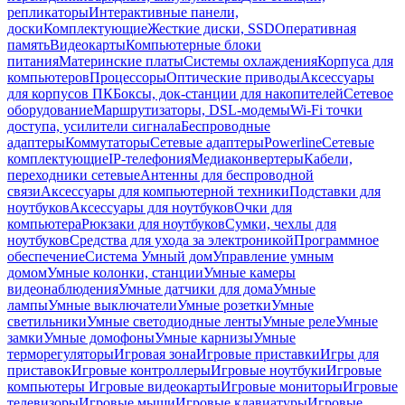
репликаторы
Интерактивные панели,
доски
Комплектующие
Жесткие диски, SSD
Оперативная
память
Видеокарты
Компьютерные блоки
питания
Материнские платы
Системы охлаждения
Корпуса для
компьютеров
Процессоры
Оптические приводы
Аксессуары
для корпусов ПК
Боксы, док-станции для накопителей
Сетевое
оборудование
Маршрутизаторы, DSL-модемы
Wi-Fi точки
доступа, усилители сигнала
Беспроводные
адаптеры
Коммутаторы
Сетевые адаптеры
Powerline
Сетевые
комплектующие
IP-телефония
Медиаконвертеры
Кабели,
переходники сетевые
Антенны для беспроводной
связи
Аксессуары для компьютерной техники
Подставки для
ноутбуков
Аксессуары для ноутбуков
Очки для
компьютера
Рюкзаки для ноутбуков
Сумки, чехлы для
ноутбуков
Средства для ухода за электроникой
Программное
обеспечение
Система Умный дом
Управление умным
домом
Умные колонки, станции
Умные камеры
видеонаблюдения
Умные датчики для дома
Умные
лампы
Умные выключатели
Умные розетки
Умные
светильники
Умные светодиодные ленты
Умные реле
Умные
замки
Умные домофоны
Умные карнизы
Умные
терморегуляторы
Игровая зона
Игровые приставки
Игры для
приставок
Игровые контроллеры
Игровые ноутбуки
Игровые
компьютеры
Игровые видеокарты
Игровые мониторы
Игровые
телевизоры
Игровые мыши
Игровые клавиатуры
Игровые