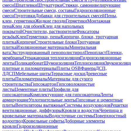
смеси
Шпатлевки
Штукатурки
Стяжки, самонивелирующие
смеси
Строительные смеси, составы
Гидроизоляционные
смеси
Грунтовки
Добавки для строительных смесей
Пены,
клеи, герметики
Жидкие гвозди
Герметики
Монтажная
пена
Клеи для обоев
Клеи для напольных
покрытий
Очистители, растворители
Фиксаторы
резьбы
Клеи
Герметики, пены
Кирпичи, блоки, тротуарная
плитка
Кирпичи
Строительные блоки
Тротуарная
плитка
Изоляционные материалы
Минеральная
вата
Экструдированный пенополистирол
Пенопласт
Пленки,
мембраны
Отражающая теплоизоляция
Гидроизоляционные
ленты
Поликарбонат
Шумоизоляция
Теплоизоляция
Звукоизоляц
плитные и пиломатериалы
Плиты OSB
Фанера
ДСП,
ЛДСП
Мебельные щиты
Террасные доски
Древесные
плиты
Пиломатериалы
Материалы для сухого
строительства
Гипсокартон
Гипсоволокнистые
листы
Цементные плиты
Профили для
гипсокартона
Комплектующие для гипсокартона
Ленты
армирующие
Уплотнительные ленты
Гипсовые и цементные
плиты
Вентиляторы вытяжные
Системы воздуховодов
Решетки
вентиляционные, диффузоры
Кровля и водосток
Черепица и
кровельные материалы
Водосточные системы
Поверхностный
водоотвод
Кровельные софиты
Доборные элементы
кровли
Гидроизоляционные