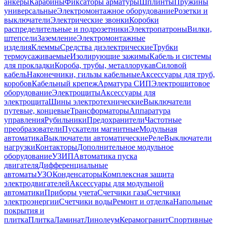
анкеры
Карабины
Фиксаторы арматуры
Шплинты
Пружины
универсальные
Электромонтажное оборудование
Розетки и
выключатели
Электрические звонки
Коробки
распределительные и подрозетники
Электропатроны
Вилки,
штепсели
Заземление
Электромонтажные
изделия
Клеммы
Средства диэлектрические
Трубки
термоусаживаемые
Изолирующие зажимы
Кабель и системы
для прокладки
Короба, трубы, металлорукав
Силовой
кабель
Наконечники, гильзы кабельные
Аксессуары для труб,
коробов
Кабельный крепеж
Арматура СИП
Электрощитовое
оборудование
Электрощиты
Аксессуары для
электрощита
Шины электротехнические
Выключатели
путевые, концевые
Трансформаторы
Аппаратура
управления
Рубильники
Предохранители
Частотные
преобразователи
Пускатели магнитные
Модульная
автоматика
Выключатели автоматические
Реле
Выключатели
нагрузки
Контакторы
Дополнительное модульное
оборудование
УЗИП
Автоматика пуска
двигателя
Дифференциальные
автоматы
УЗО
Конденсаторы
Комплексная защита
электродвигателей
Аксессуары для модульной
автоматики
Приборы учета
Счетчики газа
Счетчики
электроэнергии
Счетчики воды
Ремонт и отделка
Напольные
покрытия и
плитка
Плитка
Ламинат
Линолеум
Керамогранит
Спортивные