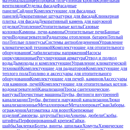
материалы
Шифер
Профнастил
Рулонная кровля
Кровельная
вентиляция
Отделка фасада
Фасадные
панели
Сайдинг
Комплектующие для фасадных
панелей
Декоративные штукатурки для фасада
Клинкерная
плитка для фасада
Декоративный камень для наружной
отделки
Отопление
Отопительные котлы
Газовые
колонки
Камины, печи-камины
Отопительные печи
Банные
печи
Водонагреватели
Радиаторы отопления, батареи
Теплый
пол
Теплые плинтусы
Системы антиобледенения
Управление
климатической техникой
Комплектующие для отопительного
оборудования
Стабилизаторы напряжения
Насосы
циркуляционные
Регулирующая арматура
Отвод и подвод
воды
Дымоходы и комплектующие
Управление климатической
техникой
Комплектующие для радиаторов
Комплектующие для
теплого пола
Топливо и аксессуары для отопительного
оборудования
Комплектующие для печей, каминов
Аксессуары
для каминов, печей
Комплектующие для отопительных котлов,
водонагревателей
Канализация
Тросы сантехнические,
вантузы
Прочистные машины
Трубы, фитинги внутренней
канализации
Трубы, фитинги наружной канализации
Люки
канализационные
Металлопрокат
Металлопрокат
Сваи
Заборы,
ограждения
Автоматика для ворот
Крепежные
изделия
Саморезы, шурупы
Гвозди
Анкеры, дюбели
Скобы,
штифты
Перфорированный крепеж
Гайки,
шайбы
Заклепки
Болты, винты, шпильки
Хомуты
Химические