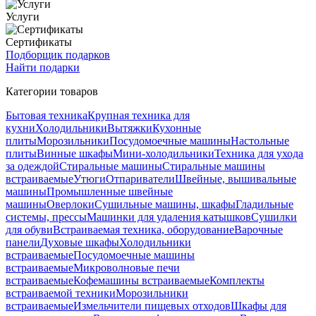
Услуги
Сертификаты
Подборщик подарков
Найти подарки
Категории товаров
Бытовая техника
Крупная техника для
кухни
Холодильники
Вытяжки
Кухонные
плиты
Морозильники
Посудомоечные машины
Настольные
плиты
Винные шкафы
Мини-холодильники
Техника для ухода
за одеждой
Стиральные машины
Стиральные машины
встраиваемые
Утюги
Отпариватели
Швейные, вышивальные
машины
Промышленные швейные
машины
Оверлоки
Сушильные машины, шкафы
Гладильные
системы, прессы
Машинки для удаления катышков
Сушилки
для обуви
Встраиваемая техника, оборудование
Варочные
панели
Духовые шкафы
Холодильники
встраиваемые
Посудомоечные машины
встраиваемые
Микроволновые печи
встраиваемые
Кофемашины встраиваемые
Комплекты
встраиваемой техники
Морозильники
встраиваемые
Измельчители пищевых отходов
Шкафы для