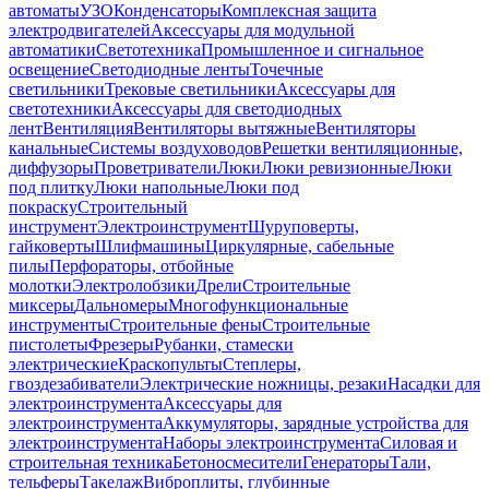
автоматы
УЗО
Конденсаторы
Комплексная защита
электродвигателей
Аксессуары для модульной
автоматики
Светотехника
Промышленное и сигнальное
освещение
Светодиодные ленты
Точечные
светильники
Трековые светильники
Аксессуары для
светотехники
Аксессуары для светодиодных
лент
Вентиляция
Вентиляторы вытяжные
Вентиляторы
канальные
Системы воздуховодов
Решетки вентиляционные,
диффузоры
Проветриватели
Люки
Люки ревизионные
Люки
под плитку
Люки напольные
Люки под
покраску
Строительный
инструмент
Электроинструмент
Шуруповерты,
гайковерты
Шлифмашины
Циркулярные, сабельные
пилы
Перфораторы, отбойные
молотки
Электролобзики
Дрели
Строительные
миксеры
Дальномеры
Многофункциональные
инструменты
Строительные фены
Строительные
пистолеты
Фрезеры
Рубанки, стамески
электрические
Краскопульты
Степлеры,
гвоздезабиватели
Электрические ножницы, резаки
Насадки для
электроинструмента
Аксессуары для
электроинструмента
Аккумуляторы, зарядные устройства для
электроинструмента
Наборы электроинструмента
Силовая и
строительная техника
Бетоносмесители
Генераторы
Тали,
тельферы
Такелаж
Виброплиты, глубинные