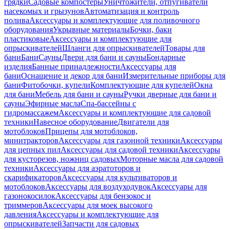
грядки
Садовые компостеры
Уничтожители, отпугиватели
насекомых и грызунов
Автоматизация и контроль
полива
Аксессуары и комплектующие для поливочного
оборудования
Укрывные материалы
Бочки, баки
пластиковые
Аксессуары и комплектующие для
опрыскивателей
Шланги для опрыскивателей
Товары для
бани
Бани
Сауны
Двери для бани и сауны
Бондарные
изделия
Банные принадлежности
Аксессуары для
бани
Оснащение и декор для бани
Измерительные приборы для
бани
Фитобочки, купели
Комплектующие для купелей
Окна
для бани
Мебель для бани и сауны
Ручки дверные для бани и
сауны
Эфирные масла
Спа-бассейны с
гидромассажем
Аксессуары и комплектующие для садовой
техники
Навесное оборудование
Двигатели для
мотоблоков
Прицепы для мотоблоков,
минитракторов
Аксессуары для газонной техники
Аксессуары
для цепных пил
Аксессуары для садовой техники
Аксессуары
для кусторезов, ножниц садовых
Моторные масла для садовой
техники
Аксессуары для аэратоторов и
скарификаторов
Аксессуары для культиваторов и
мотоблоков
Аксессуары для воздуходувок
Аксессуары для
газонокосилок
Аксессуары для бензокос и
триммеров
Аксессуары для моек высокого
давления
Аксессуары и комплектующие для
опрыскивателей
Запчасти для садовых