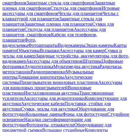
смартфонов
Защитные стекла для смартфонов
Защитные
пленки для смартфонов
Стилусы для смартфонов
Игровые
аксессуары для смартфонов
Чехлы для планшетов
Чехлы с
клавиатурой для планшетов
Защитные стекла для
планшетов
Защитные пленки для планшетов
Сумки для
планшетов
Стилусы для планшетов
Аксессуары для
планшетов, смартфонов
Кабели для телефонов,
планшетов
Фото,
видеосъемка
Фотоаппараты
Видеокамеры
Экшн-камеры
Карты
памяти
Объективы
Вспышки
Аксессуары для камер
Сумки и
чехлы для камер
Зарядные устройства, аккумуляторы для фото,
видеокамер
Аксессуары для объективов
Штативы
Цифровые
фоторамки
Аудиотехника
Мультимедиа акустика
Радиочасы,
метеостанции
Радиоприемники
Музыкальные
центры
Домашние кинотеатры
Акустические
системы
Проигрыватели виниловых пластинок
Аксессуары
для виниловых проигрывателей
Виниловые
пластинки
Инсталляционная акустика
Трансляционные
усилители
Аксессуары для аудиотехники
Комплектующие для
акустики
Акустические кабели
Подставки, стойки для
акустики
Сумки, чехлы для акустики
Оборудование для
фотостудии
Кольцевые лампы
Фоны для фотостудии
Студийное
освещение
Насадки светоформирующие для
фотостудии
Фотозонты, отражатели
Оборудование для
предметной съемки
Вспышки студийные
Комплекты