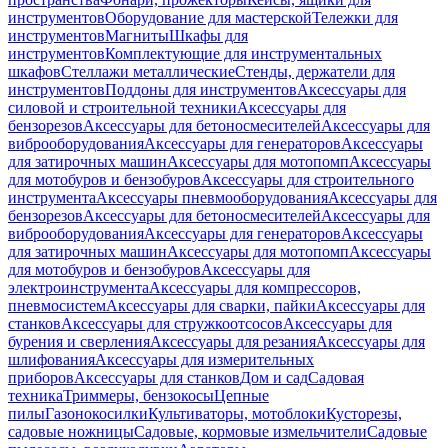
инструментов
Оборудование для мастерской
Тележки для
инструментов
Магниты
Шкафы для
инструментов
Комплектующие для инструментальных
шкафов
Стеллажи металлические
Стенды, держатели для
инструментов
Поддоны для инструментов
Аксессуары для
силовой и строительной техники
Аксессуары для
бензорезов
Аксессуары для бетоносмесителей
Аксессуары для
виброоборудования
Аксессуары для генераторов
Аксессуары
для затирочных машин
Аксессуары для мотопомп
Аксессуары
для мотобуров и бензобуров
Аксессуары для строительного
инструмента
Аксессуары пневмооборудования
Аксессуары для
бензорезов
Аксессуары для бетоносмесителей
Аксессуары для
виброоборудования
Аксессуары для генераторов
Аксессуары
для затирочных машин
Аксессуары для мотопомп
Аксессуары
для мотобуров и бензобуров
Аксессуары для
электроинструмента
Аксессуары для компрессоров,
пневмосистем
Аксессуары для сварки, пайки
Аксессуары для
станков
Аксессуары для стружкоотсосов
Аксессуары для
бурения и сверления
Аксессуары для резания
Аксессуары для
шлифования
Аксессуары для измерительных
приборов
Аксессуары для станков
Дом и сад
Садовая
техника
Триммеры, бензокосы
Цепные
пилы
Газонокосилки
Культиваторы, мотоблоки
Кусторезы,
садовые ножницы
Садовые, кормовые измельчители
Садовые