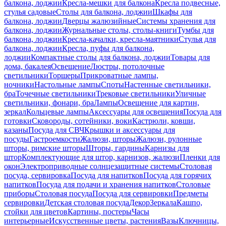
балкона, лоджии
Кресла-мешки для балкона
Кресла подвесные,
стулья садовые
Столы для балкона, лоджии
Шкафы для
балкона, лоджии
Дверцы жалюзийные
Системы хранения для
балкона, лоджии
Журнальные столы, столы-книги
Тумбы для
балкона, лоджии
Кресла-качалки, кресла-маятники
Стулья для
балкона, лоджии
Кресла, пуфы для балкона,
лоджии
Компактные столы для балкона, лоджии
Товары для
дома, бакалея
Освещение
Люстры, потолочные
светильники
Торшеры
Прикроватные лампы,
ночники
Настольные лампы
Споты
Настенные светильники,
бра
Точечные светильники
Трековые светильники
Уличные
светильники, фонари, бра
Лампы
Освещение для картин,
зеркал
Кольцевые лампы
Аксессуары для освещения
Посуда для
готовки
Сковороды, сотейники, воки
Кастрюли, ковши,
казаны
Посуда для СВЧ
Крышки и аксессуары для
посуды
Гастроемкости
Жалюзи, шторы
Жалюзи, рулонные
шторы, римские шторы
Шторы, гардины
Карнизы для
штор
Комплектующие для штор, карнизов, жалюзи
Пленки для
окон
Электроприводные солнцезащитные системы
Столовая
посуда, сервировка
Посуда для напитков
Посуда для горячих
напитков
Посуда для подачи и хранения напитков
Столовые
приборы
Столовая посуда
Посуда для сервировки
Предметы
сервировки
Детская столовая посуда
Декор
Зеркала
Кашпо,
стойки для цветов
Картины, постеры
Часы
интерьерные
Искусственные цветы, растения
Вазы
Ключницы,