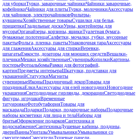
для уборки
Турки, заварочные чайники
Чайники заварочные,
кофейники
Чайники для плиты
Турки, молочники
Аксессуары
для чайников, электрочайников
Фильтры-
кувшины
Хозяйственные товары
Сушилки для белья,
прищепки
Гладильные доски
Урны, контейнеры для
мусора
Органайзеры, корзины, ящики
Туалетная бумага,
бумажные полотенца
Салфетки, мочалки, губки, мусорные
пакеты
Фольга, пленка, пакеты
Упаковочная тара
Аксессуары
для глажения
Аксессуары для стирки
Веревки,
шпагаты
Емкости, дозаторы для моющих средств
Вешалки-
плечики
Мешки хозяйственные
Сувениры
Копилки
Картины,
постеры
Фотоальбомы
Рамки для фотографий,
картин
Предметы интерьера
Шкатулки, подставки для
украшений
Статуэтки
Магниты
сувенирные
Иконы
Праздничный декор
Товары для
праздника
Елки
Аксессуары для елей новогодних
Новогодние
украшения
Светодиодные гирлянды, декорации
Светодиодные
фигуры, игрушки
Временные
татуировки
Фотобутафория
Товары для
маскарада
Подарки
Подарки, подарочные наборы
Подарочные
наборы косметики для лица и тела
Наборы для
бритья
Оформление подарков
Сантехника и
водоснабжение
Сантехника
Душевые кабины, поддоны,
двери
Ванны
Унитазы
Умывальники
Умывальники со
смесителями
Смесители
Душевые панели,