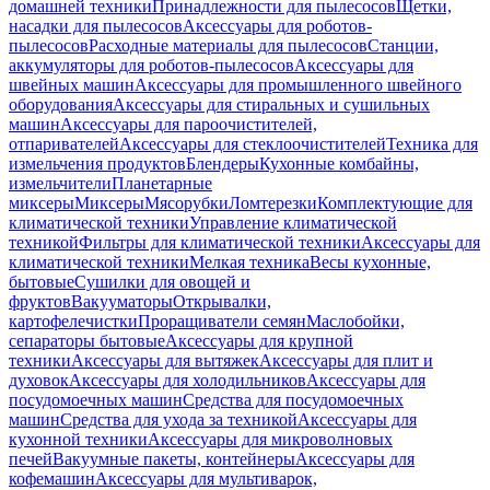
домашней техники
Принадлежности для пылесосов
Щетки,
насадки для пылесосов
Аксессуары для роботов-
пылесосов
Расходные материалы для пылесосов
Станции,
аккумуляторы для роботов-пылесосов
Аксессуары для
швейных машин
Аксессуары для промышленного швейного
оборудования
Аксессуары для стиральных и сушильных
машин
Аксессуары для пароочистителей,
отпаривателей
Аксессуары для стеклоочистителей
Техника для
измельчения продуктов
Блендеры
Кухонные комбайны,
измельчители
Планетарные
миксеры
Миксеры
Мясорубки
Ломтерезки
Комплектующие для
климатической техники
Управление климатической
техникой
Фильтры для климатической техники
Аксессуары для
климатической техники
Мелкая техника
Весы кухонные,
бытовые
Сушилки для овощей и
фруктов
Вакууматоры
Открывалки,
картофелечистки
Проращиватели семян
Маслобойки,
сепараторы бытовые
Аксессуары для крупной
техники
Аксессуары для вытяжек
Аксессуары для плит и
духовок
Аксессуары для холодильников
Аксессуары для
посудомоечных машин
Средства для посудомоечных
машин
Средства для ухода за техникой
Аксессуары для
кухонной техники
Аксессуары для микроволновых
печей
Вакуумные пакеты, контейнеры
Аксессуары для
кофемашин
Аксессуары для мультиварок,