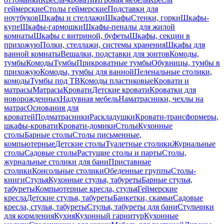
геймерские
Столы геймерские
Подставки для
ноутбуков
Шкафы и стеллажи
Шкафы
Стенки, горки
Шкафы-
купе
Шкафы-гармошки
Шкафы-пеналы для жилой
комнаты
Шкафы с витриной, буфеты
Шкафы, секции в
прихожую
Полки, стеллажи, системы хранения
Шкафы для
ванной комнаты
Вешалки, подставки для зонтов
Комоды,
тумбы
Комоды
Тумбы
Прикроватные тумбы
Обувницы, тумбы в
прихожую
Комоды, тумбы для ванной
Пеленальные столики,
комоды
Тумбы под ТВ
Комоды пластиковые
Кровати и
матрасы
Матрасы
Кровати
Детские кровати
Кроватки для
новорожденных
Надувная мебель
Наматрасники, чехлы на
матрас
Основания для
кроватей
Подматрасники
Раскладушки
Кровати-трансформеры,
шкафы-кровати
Кровати-домики
Столы
Кухонные
столы
Барные столы
Столы письменные,
компьютерные
Детские столы
Туалетные столики
Журнальные
столы
Садовые столы
Растущие столы и парты
Столы,
журнальные столики для бани
Приставные
столики
Консольные столики
Обеденные группы
Столы-
книги
Стулья
Кухонные стулья, табуреты
Барные стулья,
табуреты
Компьютерные кресла, стулья
Геймерские
кресла
Детские стулья, табуреты
Банкетки, скамьи
Садовые
кресла, стулья, табуреты
Стулья, табуреты для бани
Стульчики
для кормления
Кухня
Кухонный гарнитур
Кухонные