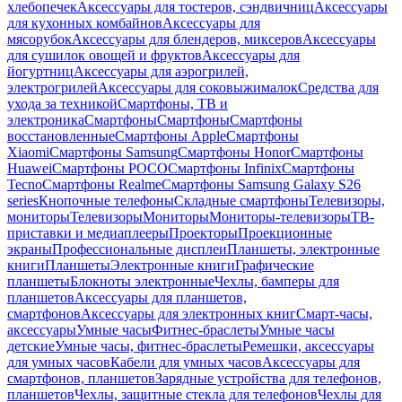
хлебопечек
Аксессуары для тостеров, сэндвичниц
Аксессуары
для кухонных комбайнов
Аксессуары для
мясорубок
Аксессуары для блендеров, миксеров
Аксессуары
для сушилок овощей и фруктов
Аксессуары для
йогуртниц
Аксессуары для аэрогрилей,
электрогрилей
Аксессуары для соковыжималок
Средства для
ухода за техникой
Смартфоны, ТВ и
электроника
Смартфоны
Смартфоны
Смартфоны
восстановленные
Смартфоны Apple
Смартфоны
Xiaomi
Смартфоны Samsung
Смартфоны Honor
Смартфоны
Huawei
Смартфоны POCO
Смартфоны Infinix
Смартфоны
Tecno
Смартфоны Realme
Смартфоны Samsung Galaxy S26
series
Кнопочные телефоны
Складные смартфоны
Телевизоры,
мониторы
Телевизоры
Мониторы
Мониторы-телевизоры
ТВ-
приставки и медиаплееры
Проекторы
Проекционные
экраны
Профессиональные дисплеи
Планшеты, электронные
книги
Планшеты
Электронные книги
Графические
планшеты
Блокноты электронные
Чехлы, бамперы для
планшетов
Аксессуары для планшетов,
смартфонов
Аксессуары для электронных книг
Смарт-часы,
аксессуары
Умные часы
Фитнес-браслеты
Умные часы
детские
Умные часы, фитнес-браслеты
Ремешки, аксессуары
для умных часов
Кабели для умных часов
Аксессуары для
смартфонов, планшетов
Зарядные устройства для телефонов,
планшетов
Чехлы, защитные стекла для телефонов
Чехлы для