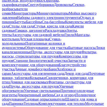
пылесосы, воздуходувки
Аэраторы,
скарификаторы
Снегоуборщики
Дровоколы
Сеялки,
разбрасыватели
семян
Минитракторы
Миникультиваторы
Мойки высокого
давления
Наборы садового электроинструмента
Отдых и
пикник
Батуты
Бассейны
Спа-бассейны
Комплекты мебели для
сада
Столы для сада
Стулья, кресла для сада
Качели
садовые
Гамаки, шезлонги
Раскладушки
Зонты,
тенты
Аксессуары для садовой мебели
Грили
Мангалы,
коптильни
Детская площадка
Сумки-
холодильники
Портативные колонки и
аудиосистемы
Оборудование для участка
Бытовые насосы
Люки
канализационные
Пруды, аксессуары для прудов
Фильтры,
насосы, стерилизаторы для прудов
Компрессоры для
прудов
Станции биологической очистки
Запчасти и
комплектующие для оборудования
Благоустройство
участка
Дачные дома
Беседки
Бани
Хозблоки и
сараи
Аксессуары для озеленения сада
Декор для сада
Почтовые
ящики, таблички
Козырьки
Скворечники, кормушки для
птиц
Домики для насекомых
Фонтаны, скульптуры для
сада
Пруды, аксессуары для прудов
Уличные
обогреватели
Уличные светильники
Противогололедные
реагенты
Декоративный щебень
Сад и огород
Поливочное
оборудование
Садовые опрыскиватели
Шланги для дома и
сада
Парники
Теплицы
Комплектующие для теплиц
Модульные