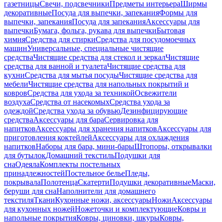
газетницы
Свечи, подсвечники
Предметы интерьера
Ширмы
декоративные
Посуда для выпечки, запекания
Формы для
выпечки, запекания
Посуда для запекания
Аксессуары для
выпечки
Бумага, фольга, рукава для выпечки
Бытовая
химия
Средства для стирки
Средства для посудомоечных
машин
Универсальные, специальные чистящие
средства
Чистящие средства для стекол и зеркал
Чистящие
средства для ванной и туалета
Чистящие средства для
кухни
Средства для мытья посуды
Чистящие средства для
мебели
Чистящие средства для напольных покрытий и
ковров
Средства для ухода за техникой
Освежители
воздуха
Средства от насекомых
Средства ухода за
одеждой
Средства ухода за обувью
Дезинфицирующие
средства
Аксессуары для бара
Сервировка для
напитков
Аксессуары для хранения напитков
Аксессуары для
приготовления коктейлей
Аксессуары для охлаждения
напитков
Наборы для бара, мини-бары
Штопоры, открывалки
для бутылок
Домашний текстиль
Подушки для
сна
Одеяла
Комплекты постельных
принадлежностей
Постельное белье
Пледы,
покрывала
Полотенца
Скатерти
Подушки декоративные
Маски,
беруши для сна
Наполнители для домашнего
текстиля
Ткани
Кухонные ножи, аксессуары
Ножи
Аксессуары
для кухонных ножей
Ножеточки и комплектующие
Ковры и
напольные покрытия
Ковры, циновки, шкуры
Ковры,