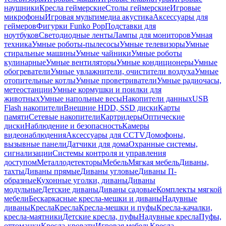
наушники
Кресла геймерские
Столы геймерские
Игровые
микрофоны
Игровая мультимедиа акустика
Аксессуары для
геймеров
Фигурки Funko Pop
Подставки для
ноутбуков
Светодиодные ленты
Лампы для мониторов
Умная
техника
Умные роботы-пылесосы
Умные телевизоры
Умные
стиральные машины
Умные чайники
Умные роботы
кулинарные
Умные вентиляторы
Умные кондиционеры
Умные
обогреватели
Умные увлажнители, очистители воздуха
Умные
отопительные котлы
Умные проветриватели
Умные радиочасы,
метеостанции
Умные кормушки и поилки для
животных
Умные напольные весы
Накопители данных
USB
Flash накопители
Внешние HDD, SSD диски
Карты
памяти
Сетевые накопители
Картридеры
Оптические
диски
Наблюдение и безопасность
Камеры
видеонаблюдения
Аксессуары для CCTV
Домофоны,
вызывные панели
Датчики для дома
Охранные системы,
сигнализации
Системы контроля и управления
доступом
Металлодетекторы
Мебель
Мягкая мебель
Диваны,
тахты
Диваны прямые
Диваны угловые
Диваны П-
образные
Кухонные уголки, диваны
Диваны
модульные
Детские диваны
Диваны садовые
Комплекты мягкой
мебели
Бескаркасные кресла-мешки и диваны
Надувные
диваны
Кресла
Кресла
Кресла-мешки и пуфы
Кресла-качалки,
кресла-маятники
Детские кресла, пуфы
Надувные кресла
Пуфы,
оттоманки
Кресла-кровати
Игровая мебель
Кресла