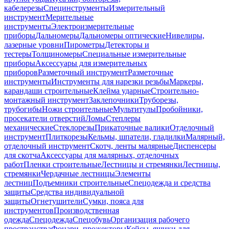
кабелерезы
Специнструменты
Измерительный
инструмент
Мерительные
инструменты
Электроизмерительные
приборы
Дальномеры
Дальномеры оптические
Нивелиры,
лазерные уровни
Пирометры
Детекторы и
тестеры
Толщиномеры
Специальные измерительные
приборы
Аксессуары для измерительных
приборов
Разметочный инструмент
Разметочные
инструменты
Инструменты для нарезки резьбы
Маркеры,
карандаши строительные
Клейма ударные
Строительно-
монтажный инструмент
Заклепочники
Труборезы,
трубогибы
Ножи строительные
Мультитулы
Пробойники,
просекатели отверстий
Ломы
Степлеры
механические
Стеклорезы
Прикаточные валики
Отделочный
инструмент
Плиткорезы
Кельмы, шпатели, гладилки
Малярный,
отделочный инструмент
Скотч, ленты малярные
Диспенсеры
для скотча
Аксессуары для малярных, отделочных
работ
Пленки строительные
Лестницы и стремянки
Лестницы,
стремянки
Чердачные лестницы
Элементы
лестниц
Подъемники строительные
Спецодежда и средства
защиты
Средства индивидуальной
защиты
Огнетушители
Сумки, пояса для
инструментов
Производственная
одежда
Спецодежда
Спецобувь
Организация рабочего
пространства
Фонари, прожекторы
Кейсы, ящики для