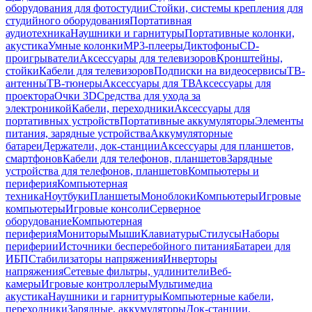
оборудования для фотостудии
Стойки, системы крепления для
студийного оборудования
Портативная
аудиотехника
Наушники и гарнитуры
Портативные колонки,
акустика
Умные колонки
MP3-плееры
Диктофоны
CD-
проигрыватели
Аксессуары для телевизоров
Кронштейны,
стойки
Кабели для телевизоров
Подписки на видеосервисы
ТВ-
антенны
ТВ-тюнеры
Аксессуары для ТВ
Аксессуары для
проектора
Очки 3D
Средства для ухода за
электроникой
Кабели, переходники
Аксессуары для
портативных устройств
Портативные аккумуляторы
Элементы
питания, зарядные устройства
Аккумуляторные
батареи
Держатели, док-станции
Аксессуары для планшетов,
смартфонов
Кабели для телефонов, планшетов
Зарядные
устройства для телефонов, планшетов
Компьютеры и
периферия
Компьютерная
техника
Ноутбуки
Планшеты
Моноблоки
Компьютеры
Игровые
компьютеры
Игровые консоли
Серверное
оборудование
Компьютерная
периферия
Мониторы
Мыши
Клавиатуры
Стилусы
Наборы
периферии
Источники бесперебойного питания
Батареи для
ИБП
Стабилизаторы напряжения
Инверторы
напряжения
Сетевые фильтры, удлинители
Веб-
камеры
Игровые контроллеры
Мультимедиа
акустика
Наушники и гарнитуры
Компьютерные кабели,
переходники
Зарядные, аккумуляторы
Док-станции,