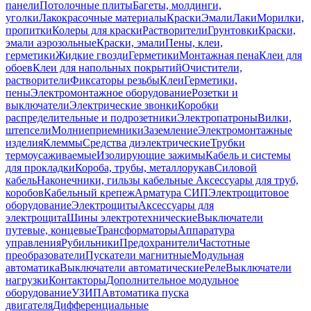
панели
Потолочные плиты
Багеты, молдинги,
уголки
Лакокрасочные материалы
Краски
Эмали
Лаки
Морилки,
пропитки
Колеры для краски
Растворители
Грунтовки
Краски,
эмали аэрозольные
Краски, эмали
Пены, клеи,
герметики
Жидкие гвозди
Герметики
Монтажная пена
Клеи для
обоев
Клеи для напольных покрытий
Очистители,
растворители
Фиксаторы резьбы
Клеи
Герметики,
пены
Электромонтажное оборудование
Розетки и
выключатели
Электрические звонки
Коробки
распределительные и подрозетники
Электропатроны
Вилки,
штепсели
Молниеприемники
Заземление
Электромонтажные
изделия
Клеммы
Средства диэлектрические
Трубки
термоусаживаемые
Изолирующие зажимы
Кабель и системы
для прокладки
Короба, трубы, металлорукав
Силовой
кабель
Наконечники, гильзы кабельные
Аксессуары для труб,
коробов
Кабельный крепеж
Арматура СИП
Электрощитовое
оборудование
Электрощиты
Аксессуары для
электрощита
Шины электротехнические
Выключатели
путевые, концевые
Трансформаторы
Аппаратура
управления
Рубильники
Предохранители
Частотные
преобразователи
Пускатели магнитные
Модульная
автоматика
Выключатели автоматические
Реле
Выключатели
нагрузки
Контакторы
Дополнительное модульное
оборудование
УЗИП
Автоматика пуска
двигателя
Дифференциальные