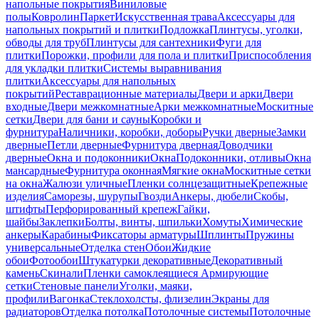
напольные покрытия
Виниловые
полы
Ковролин
Паркет
Искусственная трава
Аксессуары для
напольных покрытий и плитки
Подложка
Плинтусы, уголки,
обводы для труб
Плинтусы для сантехники
Фуги для
плитки
Порожки, профили для пола и плитки
Приспособления
для укладки плитки
Системы выравнивания
плитки
Аксессуары для напольных
покрытий
Реставрационные материалы
Двери и арки
Двери
входные
Двери межкомнатные
Арки межкомнатные
Москитные
сетки
Двери для бани и сауны
Коробки и
фурнитура
Наличники, коробки, доборы
Ручки дверные
Замки
дверные
Петли дверные
Фурнитура дверная
Доводчики
дверные
Окна и подоконники
Окна
Подоконники, отливы
Окна
мансардные
Фурнитура оконная
Мягкие окна
Москитные сетки
на окна
Жалюзи уличные
Пленки солнцезащитные
Крепежные
изделия
Саморезы, шурупы
Гвозди
Анкеры, дюбели
Скобы,
штифты
Перфорированный крепеж
Гайки,
шайбы
Заклепки
Болты, винты, шпильки
Хомуты
Химические
анкеры
Карабины
Фиксаторы арматуры
Шплинты
Пружины
универсальные
Отделка стен
Обои
Жидкие
обои
Фотообои
Штукатурки декоративные
Декоративный
камень
Скинали
Пленки самоклеящиеся
Армирующие
сетки
Стеновые панели
Уголки, маяки,
профили
Вагонка
Стеклохолсты, флизелин
Экраны для
радиаторов
Отделка потолка
Потолочные системы
Потолочные