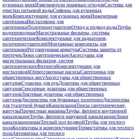
кухонных моек
Измельчители пищевых отходов
Системы для
очистки питьевой воды
Сифоны для кухонных
моек
Комплектующие для кухонных моек
Инженерная
сантехника
Инсталляции для
сантехники
Полотенцесушители
Отвод и подвод воды
Трубы
водопроводные
Магистральные фильтры, системы
сантехнические
Комплектующие для радиаторов,
полотенцесушителей
Монтажные комплекты для
сантехники
Регулирующая арматура
Системы защиты от
протечек
Люки сантехнические
Аксессуары для
магистральных фильтров, систем
сантехнических
Фитинги
Комплектующие для
инсталляций
Опрессовочные насосы
Сантехника для
общественных мест
Аксессуары для общественных
санузлов
Сушилки для рук
Дозаторы для общественных
санузлов
Сенсорные дозаторы для общественных
санузлов
Локтевые дозаторы для общественных
санузлов
Диспенсеры для бумажных полотенец
Диспенсеры
для туалетной бумаги
Канализация
Тросы сантехнические,
вантузы
Прочистные машины
Трубы, фитинги внутренней
канализации
Трубы, фитинги наружной канализации
Люки
канализационные
Теплый пол водяной
Трубы для теплого
пола
Коллекторы и комплектующие
Термостатика для теплого
пола
Автоматика для теплого
пола
Строительство
Строительные смеси и грунтовки
Клеевые