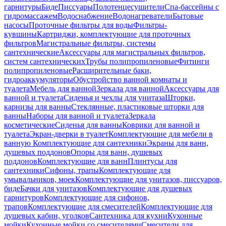
гарнитуры
Биде
Писсуары
Полотенцесушители
Спа-бассейны с
гидромассажем
Водоснабжение
Водонагреватели
Бытовые
насосы
Проточные фильтры для воды
Фильтры-
кувшины
Картриджи, комплектующие для проточных
фильтров
Магистральные фильтры, системы
сантехнические
Аксессуары для магистральных фильтров,
систем сантехнических
Трубы полипропиленовые
Фитинги
полипропиленовые
Расширительные баки,
гидроаккумуляторы
Обустройство ванной комнаты и
туалета
Мебель для ванной
Зеркала для ванной
Аксессуары для
ванной и туалета
Сиденья и чехлы для унитаза
Шторки,
карнизы для ванны
Стеклянные, пластиковые шторки для
ванны
Наборы для ванной и туалета
Зеркала
косметические
Сиденья для ванны
Коврики для ванной и
туалета
Экран-дверки в туалет
Комплектующие для мебели в
ванную
Комплектующие для сантехники
Экраны для ванн,
душевых поддонов
Опоры для ванн, душевых
поддонов
Комплектующие для ванн
Плинтусы для
сантехники
Сифоны, трапы
Комплектующие для
умывальников, моек
Комплектующие для унитазов, писсуаров,
биде
Бачки для унитазов
Комплектующие для душевых
гарнитуров
Комплектующие для сифонов,
трапов
Комплектующие для смесителей
Комплектующие для
душевых кабин, уголков
Сантехника для кухни
Кухонные
мойки
Кухонные мойки со смесителями
Смесители для