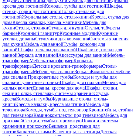
модули
Столешницы для кухни
Мебель для гостиной
Диваны,
кресла для гостиной
Комоды, тумбы для гостиной
Шкафы,
стенки, горки для гостиной
Полки, стеллажи для
гостиной
Журнальные столы, столы-книги
Кресла, стулья для
дома
Кресла-качалки, кресла-маятники
Мебель для
кухни
Столы, столики
Стулья для кухни
Стулья, табуреты
барные
Кухонный гарнитур
Кухонные модули
Кухонные
уголки, диваны
Стульчики для кормления
Системы хранения
для кухни
Мебель для ванной
Тумбы, консоли для
ванной
Шкафы, пеналы для ванной
Шкафчики, полки для
ванной
Зеркала для ванной
Аксессуары для ванной
Мебель-
трансформер
Мебель-трансформер
Кровати-
трансформеры
Детские кроватки-трансформеры
Столы-
трансформеры
Мебель для спальни
Зеркала
Комплекты мебели
для спальни
Прикроватные тумбы
Комоды и тумбы для
спальни
Туалетные столики
Шкафы для спальни
Мебель для
жилых комнат
Диваны, кресла для дома
Шкафы, стенки,
секции
Полки, стеллажи, системы хранения
Стулья,
кресла
Комоды и тумбы
Журнальные столы, столы-
книги
Кресла-качалки, кресла-маятники
Мебель для
телевизора
Комоды, тумбы под телевизор
Кронштейны, стойки
для телевизора
Каминокомплекты под телевизор
Мебель для
прихожей
Секции, тумбы в прихожую
Полки и системы
хранения в прихожую
Вешалки, подставки для
зонтов
Банкетки, скамьи
Ключницы, газетницы
Детская