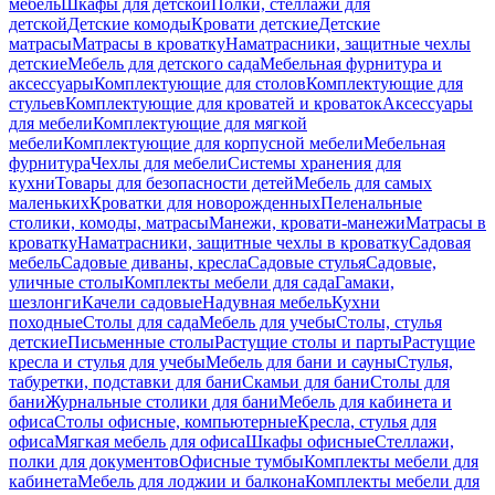
мебель
Шкафы для детской
Полки, стеллажи для
детской
Детские комоды
Кровати детские
Детские
матрасы
Матрасы в кроватку
Наматрасники, защитные чехлы
детские
Мебель для детского сада
Мебельная фурнитура и
аксессуары
Комплектующие для столов
Комплектующие для
стульев
Комплектующие для кроватей и кроваток
Аксессуары
для мебели
Комплектующие для мягкой
мебели
Комплектующие для корпусной мебели
Мебельная
фурнитура
Чехлы для мебели
Системы хранения для
кухни
Товары для безопасности детей
Мебель для самых
маленьких
Кроватки для новорожденных
Пеленальные
столики, комоды, матрасы
Манежи, кровати-манежи
Матрасы в
кроватку
Наматрасники, защитные чехлы в кроватку
Садовая
мебель
Садовые диваны, кресла
Садовые стулья
Садовые,
уличные столы
Комплекты мебели для сада
Гамаки,
шезлонги
Качели садовые
Надувная мебель
Кухни
походные
Столы для сада
Мебель для учебы
Столы, стулья
детские
Письменные столы
Растущие столы и парты
Растущие
кресла и стулья для учебы
Мебель для бани и сауны
Стулья,
табуретки, подставки для бани
Скамьи для бани
Столы для
бани
Журнальные столики для бани
Мебель для кабинета и
офиса
Столы офисные, компьютерные
Кресла, стулья для
офиса
Мягкая мебель для офиса
Шкафы офисные
Стеллажи,
полки для документов
Офисные тумбы
Комплекты мебели для
кабинета
Мебель для лоджии и балкона
Комплекты мебели для