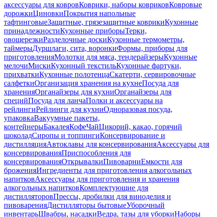
аксессуары для ковров
Коврики, наборы ковриков
Ковровые
дорожки
Циновки
Покрытия напольные
тафтинговые
Защитные, грязезащитные коврики
Кухонные
принадлежности
Кухонные приборы
Терки,
овощерезки
Разделочные доски
Кухонные термометры,
таймеры
Дуршлаги, сита, воронки
Формы, приборы для
приготовления
Молотки для мяса, тендерайзеры
Кухонные
мелочи
Миски
Кухонный текстиль
Кухонные фартуки,
прихватки
Кухонные полотенца
Скатерти, сервировочные
салфетки
Организация хранения на кухне
Посуда для
хранения
Органайзеры для кухни
Органайзеры для
специй
Посуда для ланча
Полки и аксессуары на
рейлинги
Рейлинги для кухни
Одноразовая посуда,
упаковка
Вакуумные пакеты,
контейнеры
Бакалея
Кофе
Чай
Цикорий, какао, горячий
шоколад
Сиропы и топпинги
Консервирование и
дистилляция
Автоклавы для консервирования
Аксессуары для
консервирования
Приспособления для
консервирования
Открывалки
Пивоварни
Емкости для
брожения
Ингредиенты для приготовления алкогольных
напитков
Аксессуары для приготовления и хранения
алкогольных напитков
Комплектующие для
дистилляторов
Прессы, дробилки для виноделия и
пивоварения
Дистилляторы бытовые
Уборочный
инвентарь
Швабры, насадки
Ведра, тазы для уборки
Наборы