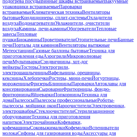
подогрева посуды
Винные шкафы встраиваемые
Вакуумные
упаковщики встраиваемые
Пароварки
встраиваемые
Климатическая техника
Вентиляторы
бытовые
Кондиционеры, сплит-системы
Охладители
воздуха
Водонагреватели
Увлажнители, очистители
воздуха
Камины, печи-камины
Обогреватели
Тепловые
завесы
Тепловые
пушки
Биокамины
Проветриватели
Отопительные печи
Банные
печи
Порталы для каминов
Вентиляторы вытяжные
Метеостанции
Газовые баллоны бытовые
Техника для
приготовления еды
Аэрогрили
Микроволновые
печи
Мультиварки
Сэндвичницы, хот-дог
мейкеры
Тостеры
Электрогрили,
электрошашлычницы
Вафельницы, орешницы,
кексницы
Хлебопечки
Ростеры, мини-печи
Йогуртницы,
мороженицы
Фризеры
Блинницы
Пароварки
Автоклавы для
консервирования
Сыроварни
Фритюрницы, фондю-
фритюрницы
Яйцеварки
Попкорницы
Техника для
дома
Пылесосы
Пылесосы профессиональные
Роботы-
пылесосы, мойщики окон
Пароочистители
Электровеники,
электрошвабры
Стеклоочистители
Стерилизационное
оборудование
Техника для приготовления
напитков
Электрочайники
Кофеварки,
кофемашины
Соковыжималки
Кофемолки
Вспениватели
молока
Сифоны для газирования воды
Аксессуары для