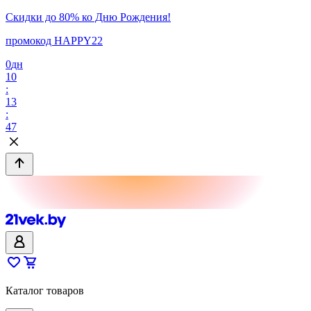
Скидки до 80% ко Дню Рождения!
промокод HAPPY22
0
дн
10
:
13
:
47
Каталог товаров