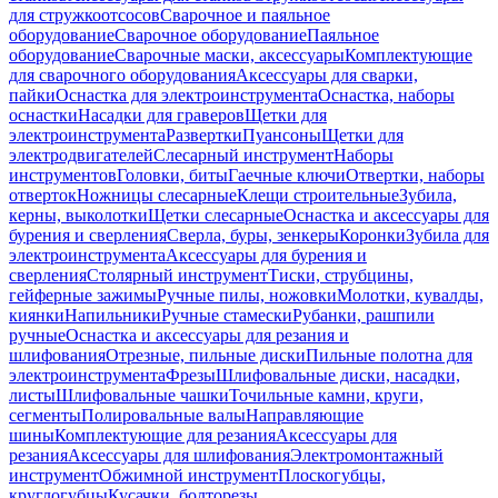
для стружкоотсосов
Сварочное и паяльное
оборудование
Сварочное оборудование
Паяльное
оборудование
Сварочные маски, аксессуары
Комплектующие
для сварочного оборудования
Аксессуары для сварки,
пайки
Оснастка для электроинструмента
Оснастка, наборы
оснастки
Насадки для граверов
Щетки для
электроинструмента
Развертки
Пуансоны
Щетки для
электродвигателей
Слесарный инструмент
Наборы
инструментов
Головки, биты
Гаечные ключи
Отвертки, наборы
отверток
Ножницы слесарные
Клещи строительные
Зубила,
керны, выколотки
Щетки слесарные
Оснастка и аксессуары для
бурения и сверления
Сверла, буры, зенкеры
Коронки
Зубила для
электроинструмента
Аксессуары для бурения и
сверления
Столярный инструмент
Тиски, струбцины,
гейферные зажимы
Ручные пилы, ножовки
Молотки, кувалды,
киянки
Напильники
Ручные стамески
Рубанки, рашпили
ручные
Оснастка и аксессуары для резания и
шлифования
Отрезные, пильные диски
Пильные полотна для
электроинструмента
Фрезы
Шлифовальные диски, насадки,
листы
Шлифовальные чашки
Точильные камни, круги,
сегменты
Полировальные валы
Направляющие
шины
Комплектующие для резания
Аксессуары для
резания
Аксессуары для шлифования
Электромонтажный
инструмент
Обжимной инструмент
Плоскогубцы,
круглогубцы
Кусачки, болторезы,