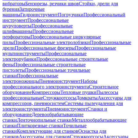
вибраторы
Бензорезы, резчики швов
Стойки, дрели для
бурения
Затирочные
машины
Гидроинструмент
Погрузчики
Профессиональный
инструмент
Профессиональные
шуруповерты
Профессиональные
шлифмашины
Профессиональные
перфораторы
Профессиональные циркулярные
пилы
Профессиональные электролобзики
Профессиональные
дрели
Профессиональные фрезеры
Профессиональные
мультиинструменты
Профессиональные
электрорубанки
Профессиональные строительные
фены
Профессиональные строительные
пистолеты
Профессиональные точильные
станки
Профессиональные
электроножницы
Пневмоинструмент
Наборы
профессионального электроинструмента
Строительное
оборудование
Компрессоры
Тепловые пушки
Пылесосы
профессиональные
Стружкоотсосы
Домкраты
Аксессуары для
компрессоров, пневмосистем
Системы пылеудаления для
электроинструмента
Пневмоинструмент
Станки и
оборудование
Деревообрабатывающие
станки
Ленточнопильные станки
Металлообрабатывающие
станки
Плиткорезные станки
Точильные
станки
Комплектующие для станков
Оснастка для
станков
Аксессуары для станков
Стружкоотсосы
Аксессуары