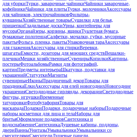
для уборки
Турки, заварочные чайники
Чайники заварочные,
кофейники
Чайники для плиты
Турки, молочники
Аксессуары
для чайников, электрочайников
Фильтры-
кувшины
Хозяйственные товары
Сушилки для белья,
прищепки
Гладильные доски
Урны, контейнеры для
мусора
Органайзеры, корзины, ящики
Туалетная бумага,
бумажные полотенца
Салфетки, мочалки, губки, мусорные
пакеты
Фольга, пленка, пакеты
Упаковочная тара
Аксессуары
для глажения
Аксессуары для стирки
Веревки,
шпагаты
Емкости, дозаторы для моющих средств
Вешалки-
плечики
Мешки хозяйственные
Сувениры
Копилки
Картины,
постеры
Фотоальбомы
Рамки для фотографий,
картин
Предметы интерьера
Шкатулки, подставки для
украшений
Статуэтки
Магниты
сувенирные
Иконы
Праздничный декор
Товары для
праздника
Елки
Аксессуары для елей новогодних
Новогодние
украшения
Светодиодные гирлянды, декорации
Светодиодные
фигуры, игрушки
Временные
татуировки
Фотобутафория
Товары для
маскарада
Подарки
Подарки, подарочные наборы
Подарочные
наборы косметики для лица и тела
Наборы для
бритья
Оформление подарков
Сантехника и
водоснабжение
Сантехника
Душевые кабины, поддоны,
двери
Ванны
Унитазы
Умывальники
Умывальники со
смесителями
Смесители
Душевые панели,