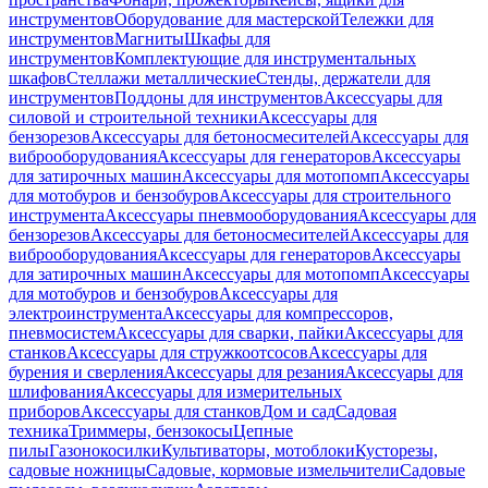
инструментов
Оборудование для мастерской
Тележки для
инструментов
Магниты
Шкафы для
инструментов
Комплектующие для инструментальных
шкафов
Стеллажи металлические
Стенды, держатели для
инструментов
Поддоны для инструментов
Аксессуары для
силовой и строительной техники
Аксессуары для
бензорезов
Аксессуары для бетоносмесителей
Аксессуары для
виброоборудования
Аксессуары для генераторов
Аксессуары
для затирочных машин
Аксессуары для мотопомп
Аксессуары
для мотобуров и бензобуров
Аксессуары для строительного
инструмента
Аксессуары пневмооборудования
Аксессуары для
бензорезов
Аксессуары для бетоносмесителей
Аксессуары для
виброоборудования
Аксессуары для генераторов
Аксессуары
для затирочных машин
Аксессуары для мотопомп
Аксессуары
для мотобуров и бензобуров
Аксессуары для
электроинструмента
Аксессуары для компрессоров,
пневмосистем
Аксессуары для сварки, пайки
Аксессуары для
станков
Аксессуары для стружкоотсосов
Аксессуары для
бурения и сверления
Аксессуары для резания
Аксессуары для
шлифования
Аксессуары для измерительных
приборов
Аксессуары для станков
Дом и сад
Садовая
техника
Триммеры, бензокосы
Цепные
пилы
Газонокосилки
Культиваторы, мотоблоки
Кусторезы,
садовые ножницы
Садовые, кормовые измельчители
Садовые