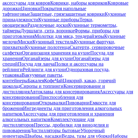
аксессуары для ковров
Коврики, наборы ковриков
Ковровые
дорожки
Циновки
Покрытия напольные
тафтинговые
Защитные, грязезащитные коврики
Кухонные
принадлежности
Кухонные приборы
Терки,
овощерезки
Разделочные доски
Кухонные термометры,
таймеры
Дуршлаги, сита, воронки
Формы, приборы для
приготовления
Молотки для мяса, тендерайзеры
Кухонные
мелочи
Миски
Кухонный текстиль
Кухонные фартуки,
прихватки
Кухонные полотенца
Скатерти, сервировочные
салфетки
Организация хранения на кухне
Посуда для
хранения
Органайзеры для кухни
Органайзеры для
специй
Посуда для ланча
Полки и аксессуары на
рейлинги
Рейлинги для кухни
Одноразовая посуда,
упаковка
Вакуумные пакеты,
контейнеры
Бакалея
Кофе
Чай
Цикорий, какао, горячий
шоколад
Сиропы и топпинги
Консервирование и
дистилляция
Автоклавы для консервирования
Аксессуары для
консервирования
Приспособления для
консервирования
Открывалки
Пивоварни
Емкости для
брожения
Ингредиенты для приготовления алкогольных
напитков
Аксессуары для приготовления и хранения
алкогольных напитков
Комплектующие для
дистилляторов
Прессы, дробилки для виноделия и
пивоварения
Дистилляторы бытовые
Уборочный
инвентарь
Швабры, насадки
Ведра, тазы для уборки
Наборы