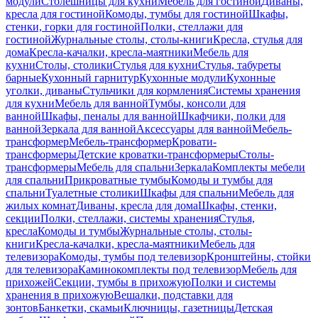
модули
Столешницы для кухни
Мебель для гостиной
Диваны,
кресла для гостиной
Комоды, тумбы для гостиной
Шкафы,
стенки, горки для гостиной
Полки, стеллажи для
гостиной
Журнальные столы, столы-книги
Кресла, стулья для
дома
Кресла-качалки, кресла-маятники
Мебель для
кухни
Столы, столики
Стулья для кухни
Стулья, табуреты
барные
Кухонный гарнитур
Кухонные модули
Кухонные
уголки, диваны
Стульчики для кормления
Системы хранения
для кухни
Мебель для ванной
Тумбы, консоли для
ванной
Шкафы, пеналы для ванной
Шкафчики, полки для
ванной
Зеркала для ванной
Аксессуары для ванной
Мебель-
трансформер
Мебель-трансформер
Кровати-
трансформеры
Детские кроватки-трансформеры
Столы-
трансформеры
Мебель для спальни
Зеркала
Комплекты мебели
для спальни
Прикроватные тумбы
Комоды и тумбы для
спальни
Туалетные столики
Шкафы для спальни
Мебель для
жилых комнат
Диваны, кресла для дома
Шкафы, стенки,
секции
Полки, стеллажи, системы хранения
Стулья,
кресла
Комоды и тумбы
Журнальные столы, столы-
книги
Кресла-качалки, кресла-маятники
Мебель для
телевизора
Комоды, тумбы под телевизор
Кронштейны, стойки
для телевизора
Каминокомплекты под телевизор
Мебель для
прихожей
Секции, тумбы в прихожую
Полки и системы
хранения в прихожую
Вешалки, подставки для
зонтов
Банкетки, скамьи
Ключницы, газетницы
Детская