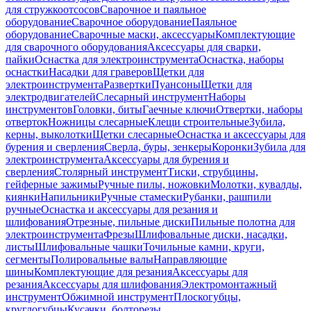
для стружкоотсосов
Сварочное и паяльное
оборудование
Сварочное оборудование
Паяльное
оборудование
Сварочные маски, аксессуары
Комплектующие
для сварочного оборудования
Аксессуары для сварки,
пайки
Оснастка для электроинструмента
Оснастка, наборы
оснастки
Насадки для граверов
Щетки для
электроинструмента
Развертки
Пуансоны
Щетки для
электродвигателей
Слесарный инструмент
Наборы
инструментов
Головки, биты
Гаечные ключи
Отвертки, наборы
отверток
Ножницы слесарные
Клещи строительные
Зубила,
керны, выколотки
Щетки слесарные
Оснастка и аксессуары для
бурения и сверления
Сверла, буры, зенкеры
Коронки
Зубила для
электроинструмента
Аксессуары для бурения и
сверления
Столярный инструмент
Тиски, струбцины,
гейферные зажимы
Ручные пилы, ножовки
Молотки, кувалды,
киянки
Напильники
Ручные стамески
Рубанки, рашпили
ручные
Оснастка и аксессуары для резания и
шлифования
Отрезные, пильные диски
Пильные полотна для
электроинструмента
Фрезы
Шлифовальные диски, насадки,
листы
Шлифовальные чашки
Точильные камни, круги,
сегменты
Полировальные валы
Направляющие
шины
Комплектующие для резания
Аксессуары для
резания
Аксессуары для шлифования
Электромонтажный
инструмент
Обжимной инструмент
Плоскогубцы,
круглогубцы
Кусачки, болторезы,