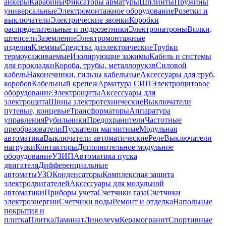
анкеры
Карабины
Фиксаторы арматуры
Шплинты
Пружины
универсальные
Электромонтажное оборудование
Розетки и
выключатели
Электрические звонки
Коробки
распределительные и подрозетники
Электропатроны
Вилки,
штепсели
Заземление
Электромонтажные
изделия
Клеммы
Средства диэлектрические
Трубки
термоусаживаемые
Изолирующие зажимы
Кабель и системы
для прокладки
Короба, трубы, металлорукав
Силовой
кабель
Наконечники, гильзы кабельные
Аксессуары для труб,
коробов
Кабельный крепеж
Арматура СИП
Электрощитовое
оборудование
Электрощиты
Аксессуары для
электрощита
Шины электротехнические
Выключатели
путевые, концевые
Трансформаторы
Аппаратура
управления
Рубильники
Предохранители
Частотные
преобразователи
Пускатели магнитные
Модульная
автоматика
Выключатели автоматические
Реле
Выключатели
нагрузки
Контакторы
Дополнительное модульное
оборудование
УЗИП
Автоматика пуска
двигателя
Дифференциальные
автоматы
УЗО
Конденсаторы
Комплексная защита
электродвигателей
Аксессуары для модульной
автоматики
Приборы учета
Счетчики газа
Счетчики
электроэнергии
Счетчики воды
Ремонт и отделка
Напольные
покрытия и
плитка
Плитка
Ламинат
Линолеум
Керамогранит
Спортивные