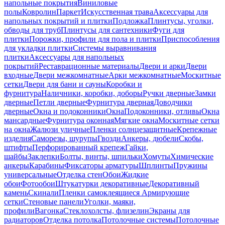
напольные покрытия
Виниловые
полы
Ковролин
Паркет
Искусственная трава
Аксессуары для
напольных покрытий и плитки
Подложка
Плинтусы, уголки,
обводы для труб
Плинтусы для сантехники
Фуги для
плитки
Порожки, профили для пола и плитки
Приспособления
для укладки плитки
Системы выравнивания
плитки
Аксессуары для напольных
покрытий
Реставрационные материалы
Двери и арки
Двери
входные
Двери межкомнатные
Арки межкомнатные
Москитные
сетки
Двери для бани и сауны
Коробки и
фурнитура
Наличники, коробки, доборы
Ручки дверные
Замки
дверные
Петли дверные
Фурнитура дверная
Доводчики
дверные
Окна и подоконники
Окна
Подоконники, отливы
Окна
мансардные
Фурнитура оконная
Мягкие окна
Москитные сетки
на окна
Жалюзи уличные
Пленки солнцезащитные
Крепежные
изделия
Саморезы, шурупы
Гвозди
Анкеры, дюбели
Скобы,
штифты
Перфорированный крепеж
Гайки,
шайбы
Заклепки
Болты, винты, шпильки
Хомуты
Химические
анкеры
Карабины
Фиксаторы арматуры
Шплинты
Пружины
универсальные
Отделка стен
Обои
Жидкие
обои
Фотообои
Штукатурки декоративные
Декоративный
камень
Скинали
Пленки самоклеящиеся
Армирующие
сетки
Стеновые панели
Уголки, маяки,
профили
Вагонка
Стеклохолсты, флизелин
Экраны для
радиаторов
Отделка потолка
Потолочные системы
Потолочные