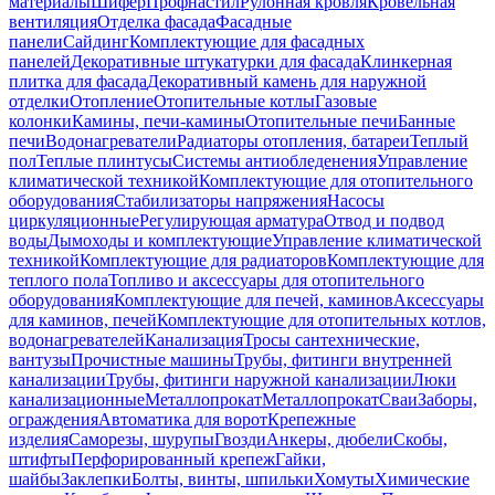
материалы
Шифер
Профнастил
Рулонная кровля
Кровельная
вентиляция
Отделка фасада
Фасадные
панели
Сайдинг
Комплектующие для фасадных
панелей
Декоративные штукатурки для фасада
Клинкерная
плитка для фасада
Декоративный камень для наружной
отделки
Отопление
Отопительные котлы
Газовые
колонки
Камины, печи-камины
Отопительные печи
Банные
печи
Водонагреватели
Радиаторы отопления, батареи
Теплый
пол
Теплые плинтусы
Системы антиобледенения
Управление
климатической техникой
Комплектующие для отопительного
оборудования
Стабилизаторы напряжения
Насосы
циркуляционные
Регулирующая арматура
Отвод и подвод
воды
Дымоходы и комплектующие
Управление климатической
техникой
Комплектующие для радиаторов
Комплектующие для
теплого пола
Топливо и аксессуары для отопительного
оборудования
Комплектующие для печей, каминов
Аксессуары
для каминов, печей
Комплектующие для отопительных котлов,
водонагревателей
Канализация
Тросы сантехнические,
вантузы
Прочистные машины
Трубы, фитинги внутренней
канализации
Трубы, фитинги наружной канализации
Люки
канализационные
Металлопрокат
Металлопрокат
Сваи
Заборы,
ограждения
Автоматика для ворот
Крепежные
изделия
Саморезы, шурупы
Гвозди
Анкеры, дюбели
Скобы,
штифты
Перфорированный крепеж
Гайки,
шайбы
Заклепки
Болты, винты, шпильки
Хомуты
Химические