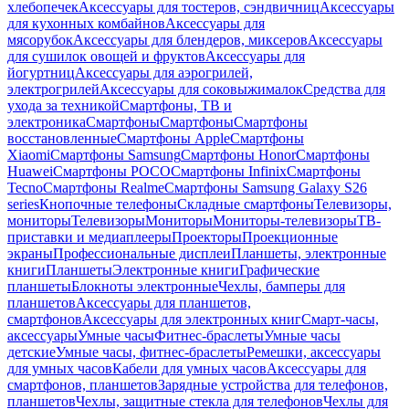
хлебопечек
Аксессуары для тостеров, сэндвичниц
Аксессуары
для кухонных комбайнов
Аксессуары для
мясорубок
Аксессуары для блендеров, миксеров
Аксессуары
для сушилок овощей и фруктов
Аксессуары для
йогуртниц
Аксессуары для аэрогрилей,
электрогрилей
Аксессуары для соковыжималок
Средства для
ухода за техникой
Смартфоны, ТВ и
электроника
Смартфоны
Смартфоны
Смартфоны
восстановленные
Смартфоны Apple
Смартфоны
Xiaomi
Смартфоны Samsung
Смартфоны Honor
Смартфоны
Huawei
Смартфоны POCO
Смартфоны Infinix
Смартфоны
Tecno
Смартфоны Realme
Смартфоны Samsung Galaxy S26
series
Кнопочные телефоны
Складные смартфоны
Телевизоры,
мониторы
Телевизоры
Мониторы
Мониторы-телевизоры
ТВ-
приставки и медиаплееры
Проекторы
Проекционные
экраны
Профессиональные дисплеи
Планшеты, электронные
книги
Планшеты
Электронные книги
Графические
планшеты
Блокноты электронные
Чехлы, бамперы для
планшетов
Аксессуары для планшетов,
смартфонов
Аксессуары для электронных книг
Смарт-часы,
аксессуары
Умные часы
Фитнес-браслеты
Умные часы
детские
Умные часы, фитнес-браслеты
Ремешки, аксессуары
для умных часов
Кабели для умных часов
Аксессуары для
смартфонов, планшетов
Зарядные устройства для телефонов,
планшетов
Чехлы, защитные стекла для телефонов
Чехлы для