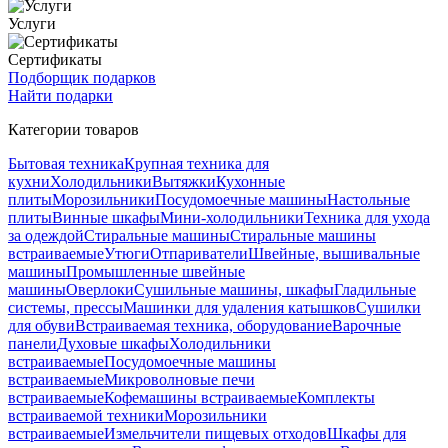
Услуги
Сертификаты
Подборщик подарков
Найти подарки
Категории товаров
Бытовая техника
Крупная техника для
кухни
Холодильники
Вытяжки
Кухонные
плиты
Морозильники
Посудомоечные машины
Настольные
плиты
Винные шкафы
Мини-холодильники
Техника для ухода
за одеждой
Стиральные машины
Стиральные машины
встраиваемые
Утюги
Отпариватели
Швейные, вышивальные
машины
Промышленные швейные
машины
Оверлоки
Сушильные машины, шкафы
Гладильные
системы, прессы
Машинки для удаления катышков
Сушилки
для обуви
Встраиваемая техника, оборудование
Варочные
панели
Духовые шкафы
Холодильники
встраиваемые
Посудомоечные машины
встраиваемые
Микроволновые печи
встраиваемые
Кофемашины встраиваемые
Комплекты
встраиваемой техники
Морозильники
встраиваемые
Измельчители пищевых отходов
Шкафы для