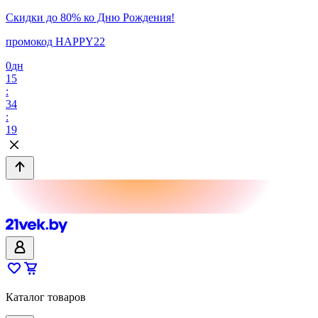
Скидки до 80% ко Дню Рождения!
промокод HAPPY22
0
дн
15
:
34
:
19
Каталог товаров