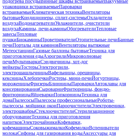
подогрева посуды
Винные шкафы встраиваемые
Вакуумные
упаковщики встраиваемые
Пароварки
встраиваемые
Климатическая техника
Вентиляторы
бытовые
Кондиционеры, сплит-системы
Охладители
воздуха
Водонагреватели
Увлажнители, очистители
воздуха
Камины, печи-камины
Обогреватели
Тепловые
завесы
Тепловые
пушки
Биокамины
Проветриватели
Отопительные печи
Банные
печи
Порталы для каминов
Вентиляторы вытяжные
Метеостанции
Газовые баллоны бытовые
Техника для
приготовления еды
Аэрогрили
Микроволновые
печи
Мультиварки
Сэндвичницы, хот-дог
мейкеры
Тостеры
Электрогрили,
электрошашлычницы
Вафельницы, орешницы,
кексницы
Хлебопечки
Ростеры, мини-печи
Йогуртницы,
мороженицы
Фризеры
Блинницы
Пароварки
Автоклавы для
консервирования
Сыроварни
Фритюрницы, фондю-
фритюрницы
Яйцеварки
Попкорницы
Техника для
дома
Пылесосы
Пылесосы профессиональные
Роботы-
пылесосы, мойщики окон
Пароочистители
Электровеники,
электрошвабры
Стеклоочистители
Стерилизационное
оборудование
Техника для приготовления
напитков
Электрочайники
Кофеварки,
кофемашины
Соковыжималки
Кофемолки
Вспениватели
молока
Сифоны для газирования воды
Аксессуары для