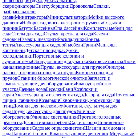
пылесосы, воздуходувки
Аэраторы,
скарификаторы
Снегоуборщики
Дровоколы
Сеялки,
разбрасыватели
семян
Минитракторы
Миникультиваторы
Мойки высокого
давления
Наборы садового электроинструмента
Отдых и
пикник
Батуты
Бассейны
Спа-бассейны
Комплекты мебели для
сада
Столы для сада
Стулья, кресла для сада
Качели
садовые
Гамаки, шезлонги
Раскладушки
Зонты,
тенты
Аксессуары для садовой мебели
Грили
Мангалы,
коптильни
Детская площадка
Сумки-
холодильники
Портативные колонки и
аудиосистемы
Оборудование для участка
Бытовые насосы
Люки
канализационные
Пруды, аксессуары для прудов
Фильтры,
насосы, стерилизаторы для прудов
Компрессоры для
прудов
Станции биологической очистки
Запчасти и
комплектующие для оборудования
Благоустройство
участка
Дачные дома
Беседки
Бани
Хозблоки и
сараи
Аксессуары для озеленения сада
Декор для сада
Почтовые
ящики, таблички
Козырьки
Скворечники, кормушки для
птиц
Домики для насекомых
Фонтаны, скульптуры для
сада
Пруды, аксессуары для прудов
Уличные
обогреватели
Уличные светильники
Противогололедные
реагенты
Декоративный щебень
Сад и огород
Поливочное
оборудование
Садовые опрыскиватели
Шланги для дома и
сада
Парники
Теплицы
Комплектующие для теплиц
Модульные