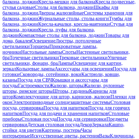
балкона, лоджии
Кресла-мешки для балкона
Кресла подвесные,
стулья садовые
Столы для балкона, лоджии
Шкафы для
балкона, лоджии
Дверцы жалюзийные
Системы хранения для
балкона, лоджии
Журнальные столы, столы-книги
Тумбы для
балкона, лоджии
Кресла-качалки, кресла-маятники
Стулья для
балкона, лоджии
Кресла, пуфы для балкона,
лоджии
Компактные столы для балкона, лоджии
Товары для
дома, бакалея
Освещение
Люстры, потолочные
светильники
Торшеры
Прикроватные лампы,
ночники
Настольные лампы
Споты
Настенные светильники,
бра
Точечные светильники
Трековые светильники
Уличные
светильники, фонари, бра
Лампы
Освещение для картин,
зеркал
Кольцевые лампы
Аксессуары для освещения
Посуда для
готовки
Сковороды, сотейники, воки
Кастрюли, ковши,
казаны
Посуда для СВЧ
Крышки и аксессуары для
посуды
Гастроемкости
Жалюзи, шторы
Жалюзи, рулонные
шторы, римские шторы
Шторы, гардины
Карнизы для
штор
Комплектующие для штор, карнизов, жалюзи
Пленки для
окон
Электроприводные солнцезащитные системы
Столовая
посуда, сервировка
Посуда для напитков
Посуда для горячих
напитков
Посуда для подачи и хранения напитков
Столовые
приборы
Столовая посуда
Посуда для сервировки
Предметы
сервировки
Детская столовая посуда
Декор
Зеркала
Кашпо,
стойки для цветов
Картины, постеры
Часы
интерьерные
Искусственные цветы, растения
Вазы
Ключницы,