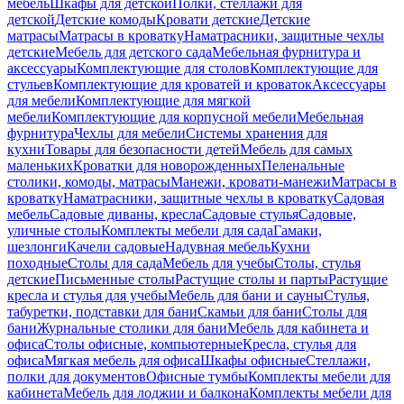
мебель
Шкафы для детской
Полки, стеллажи для
детской
Детские комоды
Кровати детские
Детские
матрасы
Матрасы в кроватку
Наматрасники, защитные чехлы
детские
Мебель для детского сада
Мебельная фурнитура и
аксессуары
Комплектующие для столов
Комплектующие для
стульев
Комплектующие для кроватей и кроваток
Аксессуары
для мебели
Комплектующие для мягкой
мебели
Комплектующие для корпусной мебели
Мебельная
фурнитура
Чехлы для мебели
Системы хранения для
кухни
Товары для безопасности детей
Мебель для самых
маленьких
Кроватки для новорожденных
Пеленальные
столики, комоды, матрасы
Манежи, кровати-манежи
Матрасы в
кроватку
Наматрасники, защитные чехлы в кроватку
Садовая
мебель
Садовые диваны, кресла
Садовые стулья
Садовые,
уличные столы
Комплекты мебели для сада
Гамаки,
шезлонги
Качели садовые
Надувная мебель
Кухни
походные
Столы для сада
Мебель для учебы
Столы, стулья
детские
Письменные столы
Растущие столы и парты
Растущие
кресла и стулья для учебы
Мебель для бани и сауны
Стулья,
табуретки, подставки для бани
Скамьи для бани
Столы для
бани
Журнальные столики для бани
Мебель для кабинета и
офиса
Столы офисные, компьютерные
Кресла, стулья для
офиса
Мягкая мебель для офиса
Шкафы офисные
Стеллажи,
полки для документов
Офисные тумбы
Комплекты мебели для
кабинета
Мебель для лоджии и балкона
Комплекты мебели для