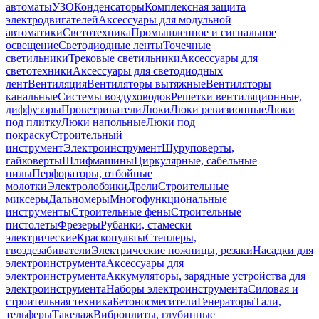
автоматы
УЗО
Конденсаторы
Комплексная защита
электродвигателей
Аксессуары для модульной
автоматики
Светотехника
Промышленное и сигнальное
освещение
Светодиодные ленты
Точечные
светильники
Трековые светильники
Аксессуары для
светотехники
Аксессуары для светодиодных
лент
Вентиляция
Вентиляторы вытяжные
Вентиляторы
канальные
Системы воздуховодов
Решетки вентиляционные,
диффузоры
Проветриватели
Люки
Люки ревизионные
Люки
под плитку
Люки напольные
Люки под
покраску
Строительный
инструмент
Электроинструмент
Шуруповерты,
гайковерты
Шлифмашины
Циркулярные, сабельные
пилы
Перфораторы, отбойные
молотки
Электролобзики
Дрели
Строительные
миксеры
Дальномеры
Многофункциональные
инструменты
Строительные фены
Строительные
пистолеты
Фрезеры
Рубанки, стамески
электрические
Краскопульты
Степлеры,
гвоздезабиватели
Электрические ножницы, резаки
Насадки для
электроинструмента
Аксессуары для
электроинструмента
Аккумуляторы, зарядные устройства для
электроинструмента
Наборы электроинструмента
Силовая и
строительная техника
Бетоносмесители
Генераторы
Тали,
тельферы
Такелаж
Виброплиты, глубинные