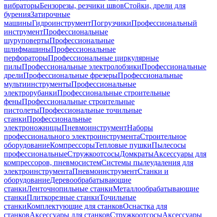
вибраторы
Бензорезы, резчики швов
Стойки, дрели для
бурения
Затирочные
машины
Гидроинструмент
Погрузчики
Профессиональный
инструмент
Профессиональные
шуруповерты
Профессиональные
шлифмашины
Профессиональные
перфораторы
Профессиональные циркулярные
пилы
Профессиональные электролобзики
Профессиональные
дрели
Профессиональные фрезеры
Профессиональные
мультиинструменты
Профессиональные
электрорубанки
Профессиональные строительные
фены
Профессиональные строительные
пистолеты
Профессиональные точильные
станки
Профессиональные
электроножницы
Пневмоинструмент
Наборы
профессионального электроинструмента
Строительное
оборудование
Компрессоры
Тепловые пушки
Пылесосы
профессиональные
Стружкоотсосы
Домкраты
Аксессуары для
компрессоров, пневмосистем
Системы пылеудаления для
электроинструмента
Пневмоинструмент
Станки и
оборудование
Деревообрабатывающие
станки
Ленточнопильные станки
Металлообрабатывающие
станки
Плиткорезные станки
Точильные
станки
Комплектующие для станков
Оснастка для
станков
Аксессуары для станков
Стружкоотсосы
Аксессуары