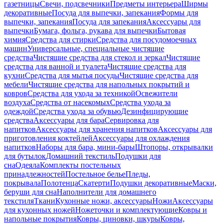
газетницы
Свечи, подсвечники
Предметы интерьера
Ширмы
декоративные
Посуда для выпечки, запекания
Формы для
выпечки, запекания
Посуда для запекания
Аксессуары для
выпечки
Бумага, фольга, рукава для выпечки
Бытовая
химия
Средства для стирки
Средства для посудомоечных
машин
Универсальные, специальные чистящие
средства
Чистящие средства для стекол и зеркал
Чистящие
средства для ванной и туалета
Чистящие средства для
кухни
Средства для мытья посуды
Чистящие средства для
мебели
Чистящие средства для напольных покрытий и
ковров
Средства для ухода за техникой
Освежители
воздуха
Средства от насекомых
Средства ухода за
одеждой
Средства ухода за обувью
Дезинфицирующие
средства
Аксессуары для бара
Сервировка для
напитков
Аксессуары для хранения напитков
Аксессуары для
приготовления коктейлей
Аксессуары для охлаждения
напитков
Наборы для бара, мини-бары
Штопоры, открывалки
для бутылок
Домашний текстиль
Подушки для
сна
Одеяла
Комплекты постельных
принадлежностей
Постельное белье
Пледы,
покрывала
Полотенца
Скатерти
Подушки декоративные
Маски,
беруши для сна
Наполнители для домашнего
текстиля
Ткани
Кухонные ножи, аксессуары
Ножи
Аксессуары
для кухонных ножей
Ножеточки и комплектующие
Ковры и
напольные покрытия
Ковры, циновки, шкуры
Ковры,