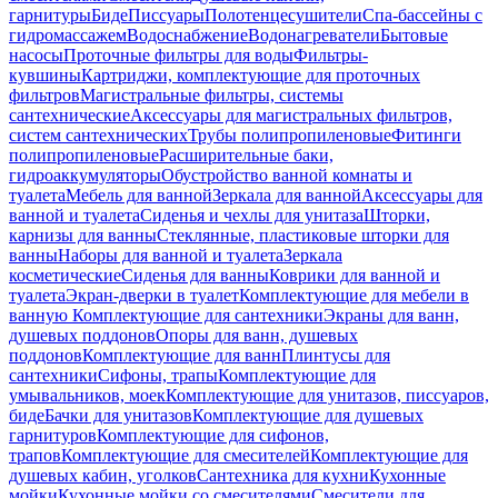
гарнитуры
Биде
Писсуары
Полотенцесушители
Спа-бассейны с
гидромассажем
Водоснабжение
Водонагреватели
Бытовые
насосы
Проточные фильтры для воды
Фильтры-
кувшины
Картриджи, комплектующие для проточных
фильтров
Магистральные фильтры, системы
сантехнические
Аксессуары для магистральных фильтров,
систем сантехнических
Трубы полипропиленовые
Фитинги
полипропиленовые
Расширительные баки,
гидроаккумуляторы
Обустройство ванной комнаты и
туалета
Мебель для ванной
Зеркала для ванной
Аксессуары для
ванной и туалета
Сиденья и чехлы для унитаза
Шторки,
карнизы для ванны
Стеклянные, пластиковые шторки для
ванны
Наборы для ванной и туалета
Зеркала
косметические
Сиденья для ванны
Коврики для ванной и
туалета
Экран-дверки в туалет
Комплектующие для мебели в
ванную
Комплектующие для сантехники
Экраны для ванн,
душевых поддонов
Опоры для ванн, душевых
поддонов
Комплектующие для ванн
Плинтусы для
сантехники
Сифоны, трапы
Комплектующие для
умывальников, моек
Комплектующие для унитазов, писсуаров,
биде
Бачки для унитазов
Комплектующие для душевых
гарнитуров
Комплектующие для сифонов,
трапов
Комплектующие для смесителей
Комплектующие для
душевых кабин, уголков
Сантехника для кухни
Кухонные
мойки
Кухонные мойки со смесителями
Смесители для