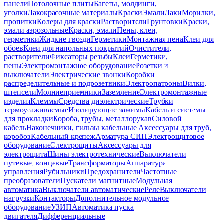
панели
Потолочные плиты
Багеты, молдинги,
уголки
Лакокрасочные материалы
Краски
Эмали
Лаки
Морилки,
пропитки
Колеры для краски
Растворители
Грунтовки
Краски,
эмали аэрозольные
Краски, эмали
Пены, клеи,
герметики
Жидкие гвозди
Герметики
Монтажная пена
Клеи для
обоев
Клеи для напольных покрытий
Очистители,
растворители
Фиксаторы резьбы
Клеи
Герметики,
пены
Электромонтажное оборудование
Розетки и
выключатели
Электрические звонки
Коробки
распределительные и подрозетники
Электропатроны
Вилки,
штепсели
Молниеприемники
Заземление
Электромонтажные
изделия
Клеммы
Средства диэлектрические
Трубки
термоусаживаемые
Изолирующие зажимы
Кабель и системы
для прокладки
Короба, трубы, металлорукав
Силовой
кабель
Наконечники, гильзы кабельные
Аксессуары для труб,
коробов
Кабельный крепеж
Арматура СИП
Электрощитовое
оборудование
Электрощиты
Аксессуары для
электрощита
Шины электротехнические
Выключатели
путевые, концевые
Трансформаторы
Аппаратура
управления
Рубильники
Предохранители
Частотные
преобразователи
Пускатели магнитные
Модульная
автоматика
Выключатели автоматические
Реле
Выключатели
нагрузки
Контакторы
Дополнительное модульное
оборудование
УЗИП
Автоматика пуска
двигателя
Дифференциальные