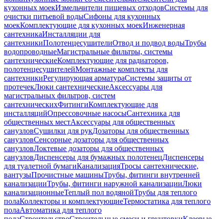
кухонных моек
Измельчители пищевых отходов
Системы для
очистки питьевой воды
Сифоны для кухонных
моек
Комплектующие для кухонных моек
Инженерная
сантехника
Инсталляции для
сантехники
Полотенцесушители
Отвод и подвод воды
Трубы
водопроводные
Магистральные фильтры, системы
сантехнические
Комплектующие для радиаторов,
полотенцесушителей
Монтажные комплекты для
сантехники
Регулирующая арматура
Системы защиты от
протечек
Люки сантехнические
Аксессуары для
магистральных фильтров, систем
сантехнических
Фитинги
Комплектующие для
инсталляций
Опрессовочные насосы
Сантехника для
общественных мест
Аксессуары для общественных
санузлов
Сушилки для рук
Дозаторы для общественных
санузлов
Сенсорные дозаторы для общественных
санузлов
Локтевые дозаторы для общественных
санузлов
Диспенсеры для бумажных полотенец
Диспенсеры
для туалетной бумаги
Канализация
Тросы сантехнические,
вантузы
Прочистные машины
Трубы, фитинги внутренней
канализации
Трубы, фитинги наружной канализации
Люки
канализационные
Теплый пол водяной
Трубы для теплого
пола
Коллекторы и комплектующие
Термостатика для теплого
пола
Автоматика для теплого
пола
Строительство
Строительные смеси и грунтовки
Клеевые