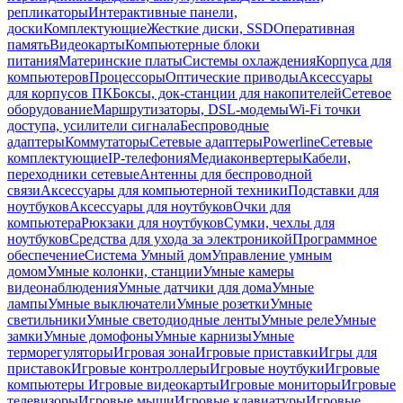
репликаторы
Интерактивные панели,
доски
Комплектующие
Жесткие диски, SSD
Оперативная
память
Видеокарты
Компьютерные блоки
питания
Материнские платы
Системы охлаждения
Корпуса для
компьютеров
Процессоры
Оптические приводы
Аксессуары
для корпусов ПК
Боксы, док-станции для накопителей
Сетевое
оборудование
Маршрутизаторы, DSL-модемы
Wi-Fi точки
доступа, усилители сигнала
Беспроводные
адаптеры
Коммутаторы
Сетевые адаптеры
Powerline
Сетевые
комплектующие
IP-телефония
Медиаконвертеры
Кабели,
переходники сетевые
Антенны для беспроводной
связи
Аксессуары для компьютерной техники
Подставки для
ноутбуков
Аксессуары для ноутбуков
Очки для
компьютера
Рюкзаки для ноутбуков
Сумки, чехлы для
ноутбуков
Средства для ухода за электроникой
Программное
обеспечение
Система Умный дом
Управление умным
домом
Умные колонки, станции
Умные камеры
видеонаблюдения
Умные датчики для дома
Умные
лампы
Умные выключатели
Умные розетки
Умные
светильники
Умные светодиодные ленты
Умные реле
Умные
замки
Умные домофоны
Умные карнизы
Умные
терморегуляторы
Игровая зона
Игровые приставки
Игры для
приставок
Игровые контроллеры
Игровые ноутбуки
Игровые
компьютеры
Игровые видеокарты
Игровые мониторы
Игровые
телевизоры
Игровые мыши
Игровые клавиатуры
Игровые