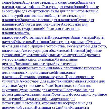
смартфонов
Защитные стекла для смартфонов
Защитные
пленки для смартфонов
Стилусы для смартфонов
Игровые
аксессуары для смартфонов
Чехлы для планшетов
Чехлы с
клавиатурой для планшетов
Защитные стекла для
планшетов
Защитные пленки для планшетов
Сумки для
планшетов
Стилусы для планшетов
Аксессуары для
планшетов, смартфонов
Кабели для телефонов,
планшетов
Фото,
видеосъемка
Фотоаппараты
Видеокамеры
Экшн-камеры
Карты
памяти
Объективы
Вспышки
Аксессуары для камер
Сумки и
чехлы для камер
Зарядные устройства, аккумуляторы для фото,
видеокамер
Аксессуары для объективов
Штативы
Цифровые
фоторамки
Аудиотехника
Мультимедиа акустика
Радиочасы,
метеостанции
Радиоприемники
Музыкальные
центры
Домашние кинотеатры
Акустические
системы
Проигрыватели виниловых пластинок
Аксессуары
для виниловых проигрывателей
Виниловые
пластинки
Инсталляционная акустика
Трансляционные
усилители
Аксессуары для аудиотехники
Комплектующие для
акустики
Акустические кабели
Подставки, стойки для
акустики
Сумки, чехлы для акустики
Оборудование для
фотостудии
Кольцевые лампы
Фоны для фотостудии
Студийное
освещение
Насадки светоформирующие для
фотостудии
Фотозонты, отражатели
Оборудование для
предметной съемки
Вспышки студийные
Комплекты