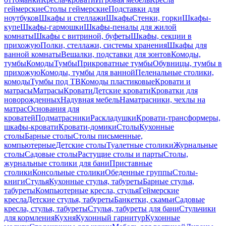
геймерские
Столы геймерские
Подставки для
ноутбуков
Шкафы и стеллажи
Шкафы
Стенки, горки
Шкафы-
купе
Шкафы-гармошки
Шкафы-пеналы для жилой
комнаты
Шкафы с витриной, буфеты
Шкафы, секции в
прихожую
Полки, стеллажи, системы хранения
Шкафы для
ванной комнаты
Вешалки, подставки для зонтов
Комоды,
тумбы
Комоды
Тумбы
Прикроватные тумбы
Обувницы, тумбы в
прихожую
Комоды, тумбы для ванной
Пеленальные столики,
комоды
Тумбы под ТВ
Комоды пластиковые
Кровати и
матрасы
Матрасы
Кровати
Детские кровати
Кроватки для
новорожденных
Надувная мебель
Наматрасники, чехлы на
матрас
Основания для
кроватей
Подматрасники
Раскладушки
Кровати-трансформеры,
шкафы-кровати
Кровати-домики
Столы
Кухонные
столы
Барные столы
Столы письменные,
компьютерные
Детские столы
Туалетные столики
Журнальные
столы
Садовые столы
Растущие столы и парты
Столы,
журнальные столики для бани
Приставные
столики
Консольные столики
Обеденные группы
Столы-
книги
Стулья
Кухонные стулья, табуреты
Барные стулья,
табуреты
Компьютерные кресла, стулья
Геймерские
кресла
Детские стулья, табуреты
Банкетки, скамьи
Садовые
кресла, стулья, табуреты
Стулья, табуреты для бани
Стульчики
для кормления
Кухня
Кухонный гарнитур
Кухонные