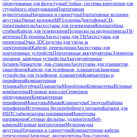
оборудования для фотостудии
Стойки, системы крепления для
студийного оборудования
Портативная
аудиотехника
Наушники и гарнитуры
Портативные колонки,
акустика
Умные колонки
MP3-плееры
Диктофоны
CD-
проигрыватели
Аксессуары для телевизоров
Кронштейны,
стойки
Кабели для телевизоров
Подписки на видеосервисы
ТВ-
антенны
ТВ-тюнеры
Аксессуары для ТВ
Аксессуары для
проектора
Очки 3D
Средства для ухода за
электроникой
Кабели, переходники
Аксессуары для
портативных устройств
Портативные аккумуляторы
Элементы
питания, зарядные устройства
Аккумуляторные
батареи
Держатели, док-станции
Аксессуары для планшетов,
смартфонов
Кабели для телефонов, планшетов
Зарядные
устройства для телефонов, планшетов
Компьютеры и
периферия
Компьютерная
техника
Ноутбуки
Планшеты
Моноблоки
Компьютеры
Игровые
компьютеры
Игровые консоли
Серверное
оборудование
Компьютерная
периферия
Мониторы
Мыши
Клавиатуры
Стилусы
Наборы
периферии
Источники бесперебойного питания
Батареи для
ИБП
Стабилизаторы напряжения
Инверторы
напряжения
Сетевые фильтры, удлинители
Веб-
камеры
Игровые контроллеры
Мультимедиа
акустика
Наушники и гарнитуры
Компьютерные кабели,
переходники
Зарядные, аккумуляторы
Док-станции,