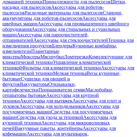
домашней техники
Принадлежности для пылесосов
Щетки,
насадки для пылесосов
Аксессуары для роботов-
пылесосов
Расходные материалы для пылесосов
Станции,
аккумуляторы для роботов-пылесосов
Аксессуары для
швейных машин
Аксессуары для промышленного швейного
оборудования
Аксессуары для стиральных и сушильных
машин
Аксессуары для пароочистителей,
отпаривателей
Аксессуары для стеклоочистителей
Техника для
измельчения продуктов
Блендеры
Кухонные комбайны,
измельчители
Планетарные
миксеры
Миксеры
Мясорубки
Ломтерезки
Комплектующие для
климатической техники
Управление климатической
техникой
Фильтры для климатической техники
Аксессуары для
климатической техники
Мелкая техника
Весы кухонные,
бытовые
Сушилки для овощей и
фруктов
Вакууматоры
Открывалки,
картофелечистки
Проращиватели семян
Маслобойки,
сепараторы бытовые
Аксессуары для крупной
техники
Аксессуары для вытяжек
Аксессуары для плит и
духовок
Аксессуары для холодильников
Аксессуары для
посудомоечных машин
Средства для посудомоечных
машин
Средства для ухода за техникой
Аксессуары для
кухонной техники
Аксессуары для микроволновых
печей
Вакуумные пакеты, контейнеры
Аксессуары для
кофемашин
Аксессуары для мультиварок,