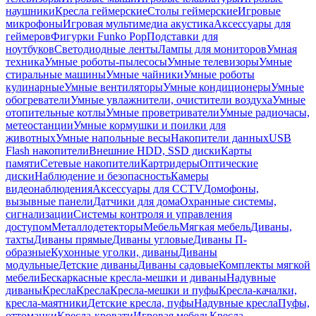
наушники
Кресла геймерские
Столы геймерские
Игровые
микрофоны
Игровая мультимедиа акустика
Аксессуары для
геймеров
Фигурки Funko Pop
Подставки для
ноутбуков
Светодиодные ленты
Лампы для мониторов
Умная
техника
Умные роботы-пылесосы
Умные телевизоры
Умные
стиральные машины
Умные чайники
Умные роботы
кулинарные
Умные вентиляторы
Умные кондиционеры
Умные
обогреватели
Умные увлажнители, очистители воздуха
Умные
отопительные котлы
Умные проветриватели
Умные радиочасы,
метеостанции
Умные кормушки и поилки для
животных
Умные напольные весы
Накопители данных
USB
Flash накопители
Внешние HDD, SSD диски
Карты
памяти
Сетевые накопители
Картридеры
Оптические
диски
Наблюдение и безопасность
Камеры
видеонаблюдения
Аксессуары для CCTV
Домофоны,
вызывные панели
Датчики для дома
Охранные системы,
сигнализации
Системы контроля и управления
доступом
Металлодетекторы
Мебель
Мягкая мебель
Диваны,
тахты
Диваны прямые
Диваны угловые
Диваны П-
образные
Кухонные уголки, диваны
Диваны
модульные
Детские диваны
Диваны садовые
Комплекты мягкой
мебели
Бескаркасные кресла-мешки и диваны
Надувные
диваны
Кресла
Кресла
Кресла-мешки и пуфы
Кресла-качалки,
кресла-маятники
Детские кресла, пуфы
Надувные кресла
Пуфы,
оттоманки
Кресла-кровати
Игровая мебель
Кресла