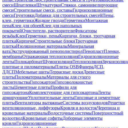
смеси
Шпатлевки
Штукатурки
Стяжки, самонивелирующие
смеси
Строительные смеси, составы
Гидроизоляционные
смеси
Грунтовки
Добавки для строительных смесей
Пены,
клеи, герметики
Жидкие гвозди
Герметики
Монтажная
пена
Клеи для обоев
Клеи для напольных
покрытий
Очистители, растворители
Фиксаторы
резьбы
Клеи
Герметики, пены
Кирпичи, блоки, тротуарная
плитка
Кирпичи
Строительные блоки
Тротуарная
плитка
Изоляционные материалы
Минеральная
вата
Экструдированный пенополистирол
Пенопласт
Пленки,
мембраны
Отражающая теплоизоляция
Гидроизоляционные
ленты
Поликарбонат
Шумоизоляция
Теплоизоляция
Звукоизоляц
плитные и пиломатериалы
Плиты OSB
Фанера
ДСП,
ЛДСП
Мебельные щиты
Террасные доски
Древесные
плиты
Пиломатериалы
Материалы для сухого
строительства
Гипсокартон
Гипсоволокнистые
листы
Цементные плиты
Профили для
гипсокартона
Комплектующие для гипсокартона
Ленты
армирующие
Уплотнительные ленты
Гипсовые и цементные
плиты
Вентиляторы вытяжные
Системы воздуховодов
Решетки
вентиляционные, диффузоры
Кровля и водосток
Черепица и
кровельные материалы
Водосточные системы
Поверхностный
водоотвод
Кровельные софиты
Доборные элементы
кровли
Гидроизоляционные