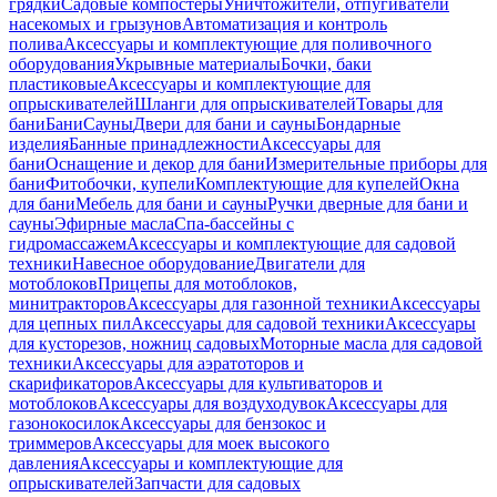
грядки
Садовые компостеры
Уничтожители, отпугиватели
насекомых и грызунов
Автоматизация и контроль
полива
Аксессуары и комплектующие для поливочного
оборудования
Укрывные материалы
Бочки, баки
пластиковые
Аксессуары и комплектующие для
опрыскивателей
Шланги для опрыскивателей
Товары для
бани
Бани
Сауны
Двери для бани и сауны
Бондарные
изделия
Банные принадлежности
Аксессуары для
бани
Оснащение и декор для бани
Измерительные приборы для
бани
Фитобочки, купели
Комплектующие для купелей
Окна
для бани
Мебель для бани и сауны
Ручки дверные для бани и
сауны
Эфирные масла
Спа-бассейны с
гидромассажем
Аксессуары и комплектующие для садовой
техники
Навесное оборудование
Двигатели для
мотоблоков
Прицепы для мотоблоков,
минитракторов
Аксессуары для газонной техники
Аксессуары
для цепных пил
Аксессуары для садовой техники
Аксессуары
для кусторезов, ножниц садовых
Моторные масла для садовой
техники
Аксессуары для аэратоторов и
скарификаторов
Аксессуары для культиваторов и
мотоблоков
Аксессуары для воздуходувок
Аксессуары для
газонокосилок
Аксессуары для бензокос и
триммеров
Аксессуары для моек высокого
давления
Аксессуары и комплектующие для
опрыскивателей
Запчасти для садовых