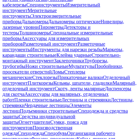
кабелерезы
Специнструменты
Измерительный
инструмент
Мерительные
инструменты
Электроизмерительные
приборы
Дальномеры
Дальномеры оптические
Нивелиры,
лазерные уровни
Пирометры
Детекторы и
тестеры
Толщиномеры
Специальные измерительные
приборы
Аксессуары для измерительных
приборов
Разметочный инструмент
Разметочные
инструменты
Инструменты для нарезки резьбы
Маркеры,
карандаши строительные
Клейма ударные
Строительно-
монтажный инструмент
Заклепочники
Труборезы,
трубогибы
Ножи строительные
Мультитулы
Пробойники,
просекатели отверстий
Ломы
Степлеры
механические
Стеклорезы
Прикаточные валики
Отделочный
инструмент
Плиткорезы
Кельмы, шпатели, гладилки
Малярный,
отделочный инструмент
Скотч, ленты малярные
Диспенсеры
для скотча
Аксессуары для малярных, отделочных
работ
Пленки строительные
Лестницы и стремянки
Лестницы,
стремянки
Чердачные лестницы
Элементы
лестниц
Подъемники строительные
Спецодежда и средства
защиты
Средства индивидуальной
защиты
Огнетушители
Сумки, пояса для
инструментов
Производственная
одежда
Спецодежда
Спецобувь
Организация рабочего
пространства
Фонари, прожекторы
Кейсы, ящики для