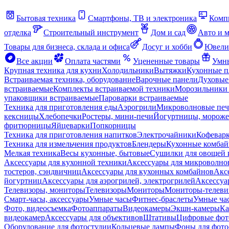
Бытовая техника
Смартфоны, ТВ и электроника
Комп
отделка
Строительный инструмент
Дом и сад
Авто и 
Товары для бизнеса, склада и офиса
Досуг и хобби
Ювели
Все акции
Оплата частями
Уцененные товары
Умны
Крупная техника для кухни
Холодильники
Вытяжки
Кухонные 
Встраиваемая техника, оборудование
Варочные панели
Духовые
встраиваемые
Комплекты встраиваемой техники
Морозильники 
упаковщики встраиваемые
Пароварки встраиваемые
Техника для приготовления еды
Аэрогрили
Микроволновые пе
кексницы
Хлебопечки
Ростеры, мини-печи
Йогуртницы, морож
фритюрницы
Яйцеварки
Попкорницы
Техника для приготовления напитков
Электрочайники
Кофевар
Техника для измельчения продуктов
Блендеры
Кухонные комбай
Мелкая техника
Весы кухонные, бытовые
Сушилки для овощей 
Аксессуары для кухонной техники
Аксессуары для микроволно
тостеров, сэндвичниц
Аксессуары для кухонных комбайнов
Акс
йогуртниц
Аксессуары для аэрогрилей, электрогрилей
Аксессуа
Телевизоры, мониторы
Телевизоры
Мониторы
Мониторы-телеви
Смарт-часы, аксессуары
Умные часы
Фитнес-браслеты
Умные ча
Фото, видеосъемка
Фотоаппараты
Видеокамеры
Экшн-камеры
Ка
видеокамер
Аксессуары для объективов
Штативы
Цифровые фот
Оборудование для фотостудии
Кольцевые лампы
Фоны для фото