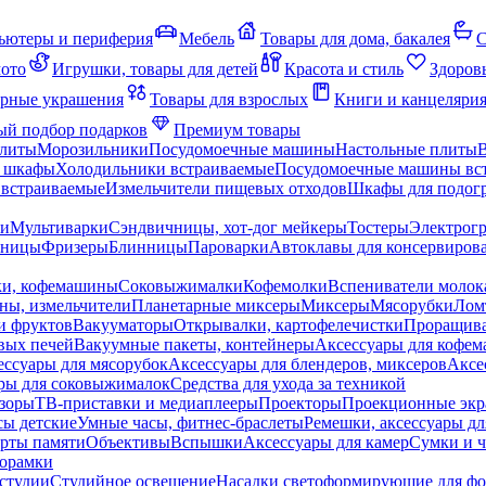
ьютеры и периферия
Мебель
Товары для дома, бакалея
С
мото
Игрушки, товары для детей
Красота и стиль
Здоров
рные украшения
Товары для взрослых
Книги и канцеляри
й подбор подарков
Премиум товары
плиты
Морозильники
Посудомоечные машины
Настольные плиты
 шкафы
Холодильники встраиваемые
Посудомоечные машины вс
встраиваемые
Измельчители пищевых отходов
Шкафы для подогр
чи
Мультиварки
Сэндвичницы, хот-дог мейкеры
Тостеры
Электрог
еницы
Фризеры
Блинницы
Пароварки
Автоклавы для консервиров
ки, кофемашины
Соковыжималки
Кофемолки
Вспениватели молок
ны, измельчители
Планетарные миксеры
Миксеры
Мясорубки
Лом
и фруктов
Вакууматоры
Открывалки, картофелечистки
Проращива
вых печей
Вакуумные пакеты, контейнеры
Аксессуары для кофе
ессуары для мясорубок
Аксессуары для блендеров, миксеров
Аксе
ры для соковыжималок
Средства для ухода за техникой
зоры
ТВ-приставки и медиаплееры
Проекторы
Проекционные эк
сы детские
Умные часы, фитнес-браслеты
Ремешки, аксессуары дл
рты памяти
Объективы
Вспышки
Аксессуары для камер
Сумки и ч
орамки
студии
Студийное освещение
Насадки светоформирующие для фо