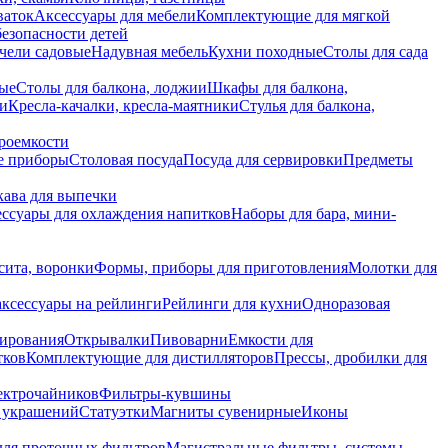
ваток
Аксессуары для мебели
Комплектующие для мягкой
безопасности детей
чели садовые
Надувная мебель
Кухни походные
Столы для сада
вые
Столы для балкона, лоджии
Шкафы для балкона,
ии
Кресла-качалки, кресла-маятники
Стулья для балкона,
роемкости
е приборы
Столовая посуда
Посуда для сервировки
Предметы
укава для выпечки
ссуары для охлаждения напитков
Наборы для бара, мини-
сита, воронки
Формы, приборы для приготовления
Молотки для
аксессуары на рейлинги
Рейлинги для кухни
Одноразовая
вирования
Открывалки
Пивоварни
Емкости для
тков
Комплектующие для дистилляторов
Прессы, дробилки для
лектрочайников
Фильтры-кувшины
я украшений
Статуэтки
Магниты сувенирные
Иконы
ля проточных фильтров
Магистральные фильтры, системы