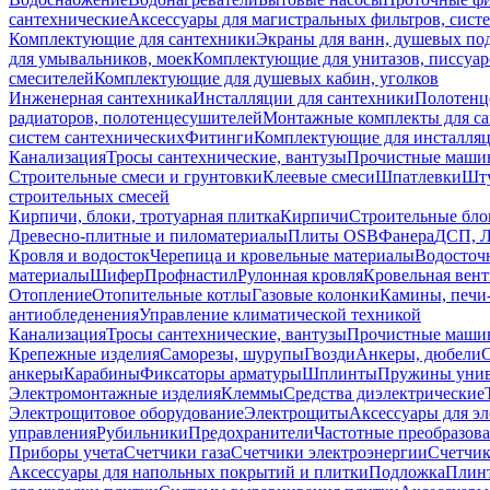
сантехнические
Аксессуары для магистральных фильтров, сист
Комплектующие для сантехники
Экраны для ванн, душевых по
для умывальников, моек
Комплектующие для унитазов, писсуар
смесителей
Комплектующие для душевых кабин, уголков
Инженерная сантехника
Инсталляции для сантехники
Полотенц
радиаторов, полотенцесушителей
Монтажные комплекты для с
систем сантехнических
Фитинги
Комплектующие для инсталля
Канализация
Тросы сантехнические, вантузы
Прочистные маши
Строительные смеси и грунтовки
Клеевые смеси
Шпатлевки
Шту
строительных смесей
Кирпичи, блоки, тротуарная плитка
Кирпичи
Строительные бло
Древесно-плитные и пиломатериалы
Плиты OSB
Фанера
ДСП, 
Кровля и водосток
Черепица и кровельные материалы
Водосточ
материалы
Шифер
Профнастил
Рулонная кровля
Кровельная вен
Отопление
Отопительные котлы
Газовые колонки
Камины, печи
антиобледенения
Управление климатической техникой
Канализация
Тросы сантехнические, вантузы
Прочистные маши
Крепежные изделия
Саморезы, шурупы
Гвозди
Анкеры, дюбели
анкеры
Карабины
Фиксаторы арматуры
Шплинты
Пружины унив
Электромонтажные изделия
Клеммы
Средства диэлектрические
Электрощитовое оборудование
Электрощиты
Аксессуары для э
управления
Рубильники
Предохранители
Частотные преобразов
Приборы учета
Счетчики газа
Счетчики электроэнергии
Счетчи
Аксессуары для напольных покрытий и плитки
Подложка
Плинт