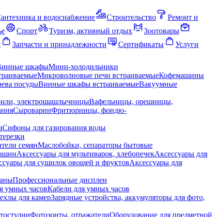
антехника и водоснабжение
Строительство
Ремонт и
ье
Спорт
Туризм, активный отдых
Зоотовары
я
Запчасти и принадлежности
Сертификаты
Услуги
Винные шкафы
Мини-холодильники
траиваемые
Микроволновые печи встраиваемые
Кофемашины
ева посуды
Винные шкафы встраиваемые
Вакуумные
рили, электрошашлычницы
Вафельницы, орешницы,
ания
Сыроварни
Фритюрницы, фондю-
а
Сифоны для газирования воды
терезки
тели семян
Маслобойки, сепараторы бытовые
машин
Аксессуары для мультиварок, хлебопечек
Аксессуары для
ссуары для сушилок овощей и фруктов
Аксессуары для
раны
Профессиональные дисплеи
я умных часов
Кабели для умных часов
ехлы для камер
Зарядные устройства, аккумуляторы для фото,
тостудии
Фотозонты, отражатели
Оборудование для предметной