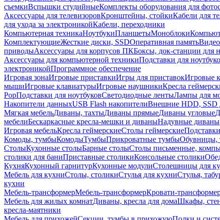
съемки
Вспышки студийные
Комплекты оборудования для фото
Аксессуары для телевизоров
Кронштейны, стойки
Кабели для т
для ухода за электроникой
Кабели, переходники
Компьютерная техника
Ноутбуки
Планшеты
Моноблоки
Компью
Комплектующие
Жесткие диски, SSD
Оперативная память
Видео
приводы
Аксессуары для корпусов ПК
Боксы, док-станции для 
Аксессуары для компьютерной техники
Подставки для ноутбук
электроникой
Программное обеспечение
Игровая зона
Игровые приставки
Игры для приставок
Игровые 
мыши
Игровые клавиатуры
Игровые наушники
Кресла геймерск
Pop
Подставки для ноутбуков
Светодиодные ленты
Лампы для м
Накопители данных
USB Flash накопители
Внешние HDD, SSD 
Мягкая мебель
Диваны, тахты
Диваны прямые
Диваны угловые
Д
мебели
Бескаркасные кресла-мешки и диваны
Надувные диваны
Игровая мебель
Кресла геймерские
Столы геймерские
Подставки
Комоды, тумбы
Комоды
Тумбы
Прикроватные тумбы
Обувницы, 
Столы
Кухонные столы
Барные столы
Столы письменные, комп
столики для бани
Приставные столики
Консольные столики
Обе
Кухня
Кухонный гарнитур
Кухонные модули
Столешницы для к
Мебель для кухни
Столы, столики
Стулья для кухни
Стулья, таб
кухни
Мебель-трансформер
Мебель-трансформер
Кровати-трансформе
Мебель для жилых комнат
Диваны, кресла для дома
Шкафы, стен
кресла-маятники
Мебель для прихожей
Секции, тумбы в прихожую
Полки и сист