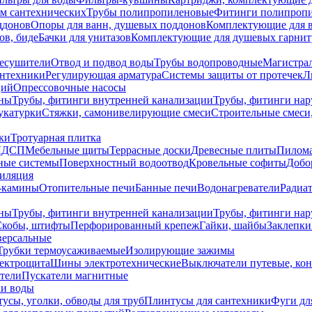
ем сантехнических
Трубы полипропиленовые
Фитинги полипроп
ддонов
Опоры для ванн, душевых поддонов
Комплектующие для 
ов, биде
Бачки для унитазов
Комплектующие для душевых гарнит
есушители
Отвод и подвод воды
Трубы водопроводные
Магистрал
антехники
Регулирующая арматура
Системы защиты от протечек
Л
ций
Опрессовочные насосы
ны
Трубы, фитинги внутренней канализации
Трубы, фитинги на
катурки
Стяжки, самонивелирующие смеси
Строительные смеси,
ки
Тротуарная плитка
ЛДСП
Мебельные щиты
Террасные доски
Древесные плиты
Пилом
ные системы
Поверхностный водоотвод
Кровельные софиты
Добо
тиляция
-камины
Отопительные печи
Банные печи
Водонагреватели
Радиат
ны
Трубы, фитинги внутренней канализации
Трубы, фитинги на
Скобы, штифты
Перфорированный крепеж
Гайки, шайбы
Заклепки
ерсальные
Трубки термоусаживаемые
Изолирующие зажимы
лектрощита
Шины электротехнические
Выключатели путевые, ко
атели
Пускатели магнитные
ки воды
усы, уголки, обводы для труб
Плинтусы для сантехники
Фуги дл