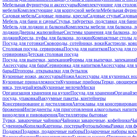
Мебельная фурнитура и аксессуары
Комплектующие для столов
мебели
Комплектующие для корпусной мебели
Мебельная фурн
Садовая мебель
Садовые диваны, кресла
Садовые стулья
Садовые
Мебель для бани и сауны
Стулья, табуретки, подставки для бани
Мебель для лоджии и балкона
Комплекты мебели для балкона, 
лоджии
Дверцы жалюзийные
Системы хранения для балкона, л
лоджии
Кресла, пуфы для балкона, лоджии
Компактные столы дл
Посуда для готовки
Сковороды, сотейники, воки
Кастрюли, ков
Столовая посуда, сервировка
Посуда для напитков
Посуда для г
сервировки
Детская столовая посуда
Посуда для выпечки, запекания
Формы для выпечки, запекания
Аксессуары для бара
Сервировка для напитков
Аксессуары для 
бары
Штопоры, открывалки для бутылок
Кухонные ножи, аксессуары
Ножи
Аксессуары для кухонных н
Кухонные принадлежности
Кухонные приборы
Терки, овощерез
мяса, тендерайзеры
Кухонные мелочи
Миски
Организация хранения на кухне
Посуда для хранения
Органайзе
посуда, упаковка
Вакуумные пакеты, контейнеры
Консервирование и дистилляция
Автоклавы для консервирован
брожения
Ингредиенты для приготовления алкогольных напит
виноделия и пивоварения
Дистилляторы бытовые
Турки, заварочные чайники
Чайники заварочные, кофейники
Ча
Сувениры
Копилки
Картины, постеры
Фотоальбомы
Рамки для ф
Подарки
Подарки, подарочные наборы
Подарочные наборы косм
Водоснабжение
Водонагреватели
Бытовые насосы
Проточные фи