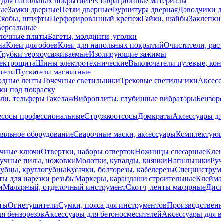
 для напольных покрытий
Реставрационные материалы
ые
Замки дверные
Петли дверные
Фурнитура дверная
Доводчики 
Скобы, штифты
Перфорированный крепеж
Гайки, шайбы
Заклепки
ерсальные
лочные плиты
Багеты, молдинги, уголки
на
Клеи для обоев
Клеи для напольных покрытий
Очистители, рас
Трубки термоусаживаемые
Изолирующие зажимы
лектрощита
Шины электротехнические
Выключатели путевые, ко
атели
Пускатели магнитные
одные ленты
Точечные светильники
Трековые светильники
Аксесс
и под покраску
ли, тельферы
Такелаж
Виброплиты, глубинные вибраторы
Бензор
сосы профессиональные
Стружкоотсосы
Домкраты
Аксессуары д
аяльное оборудование
Сварочные маски, аксессуары
Комплектующ
ечные ключи
Отвертки, наборы отверток
Ножницы слесарные
Кле
учные пилы, ножовки
Молотки, кувалды, киянки
Напильники
Ру
убцы, круглогубцы
Кусачки, болторезы, кабелерезы
Специнструм
ы для нарезки резьбы
Маркеры, карандаши строительные
Клейма
и
Малярный, отделочный инструмент
Скотч, ленты малярные
Дисп
иты
Огнетушители
Сумки, пояса для инструментов
Производствен
я бензорезов
Аксессуары для бетоносмесителей
Аксессуары для 