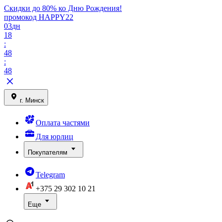
Скидки до 80% ко Дню Рождения!
промокод HAPPY22
03
дн
18
:
48
:
48
г. Минск
Оплата частями
Для юрлиц
Покупателям
Telegram
+375 29
302 10 21
Еще