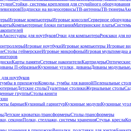
студии
Стойки, системы крепления для студийного оборудования
елевизоров
Подписки на видеосервисы
ТВ-антенны
ТВ-тюнеры
Ак
теры
Игровые компьютеры
Игровые консоли
Серверное оборудов
карты
Компьютерные блоки питания
Материнские платы
Системы
накопителей
ов
Аксессуары для ноутбуков
Очки для компьютера
Рюкзаки для но
контроллеры
Игровые ноутбуки
Игровые компьютеры
Игровые ви
ие
Столы геймерские
Игровые микрофоны
Игровая мультимедиа 
ониторов
диски
Карты памяти
Сетевые накопители
Картридеры
Оптические
иваны П-образные
Кухонные уголки, диваны
Диваны модульные
 для ноутбуков
тумбы в прихожую
Комоды, тумбы для ванной
Пеленальные стол
ьютерные
Детские столы
Туалетные столики
Журнальные столы
Са
денные группы
Столы-книги
ухни
уреты барные
Кухонный гарнитур
Кухонные модули
Кухонные угол
ры
Детские кроватки-трансформеры
Столы-трансформеры
ки, секции
Полки, стеллажи, системы хранения
Стулья, кресла
Ко
емы хранения в прихожую
Вешалки, подставки для зонтов
Банкет