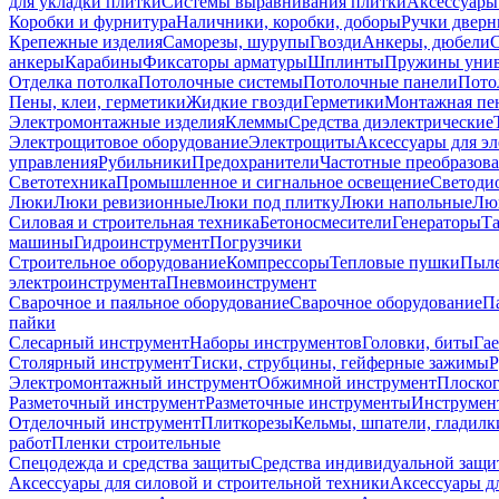
для укладки плитки
Системы выравнивания плитки
Аксессуары
Коробки и фурнитура
Наличники, коробки, доборы
Ручки дверн
Крепежные изделия
Саморезы, шурупы
Гвозди
Анкеры, дюбели
анкеры
Карабины
Фиксаторы арматуры
Шплинты
Пружины унив
Отделка потолка
Потолочные системы
Потолочные панели
Пото
Пены, клеи, герметики
Жидкие гвозди
Герметики
Монтажная пе
Электромонтажные изделия
Клеммы
Средства диэлектрические
Электрощитовое оборудование
Электрощиты
Аксессуары для э
управления
Рубильники
Предохранители
Частотные преобразов
Светотехника
Промышленное и сигнальное освещение
Светоди
Люки
Люки ревизионные
Люки под плитку
Люки напольные
Люк
Силовая и строительная техника
Бетоносмесители
Генераторы
Та
машины
Гидроинструмент
Погрузчики
Строительное оборудование
Компрессоры
Тепловые пушки
Пыле
электроинструмента
Пневмоинструмент
Сварочное и паяльное оборудование
Сварочное оборудование
П
пайки
Слесарный инструмент
Наборы инструментов
Головки, биты
Га
Столярный инструмент
Тиски, струбцины, гейферные зажимы
Р
Электромонтажный инструмент
Обжимной инструмент
Плоског
Разметочный инструмент
Разметочные инструменты
Инструмент
Отделочный инструмент
Плиткорезы
Кельмы, шпатели, гладилк
работ
Пленки строительные
Спецодежда и средства защиты
Средства индивидуальной защ
Аксессуары для силовой и строительной техники
Аксессуары дл