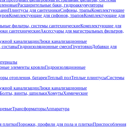
иленовые
Расширительные баки, гидроаккумуляторы
ванн
Плинтусы для сантехники
Сифоны, трапы
Комплектующие
уров
Комплектующие для сифонов, трапов
Комплектующие для
ьные фильтры, системы сантехнические
Комплектующие для
юки сантехнические
Аксессуары для магистральных фильтров,
ружной канализации
Люки канализационные
 составы
Гидроизоляционные смеси
Грунтовки
Добавки для
атериалы
рные элементы кровли
Гидроизоляционные
оры отопления, батареи
Теплый пол
Теплые плинтусы
Системы
ружной канализации
Люки канализационные
Болты, винты, шпильки
Хомуты
Химические
нцевые
Трансформаторы
Аппаратура
я плитки
Порожки, профили для пола и плитки
Приспособления