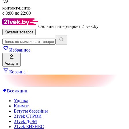
контакт-центр
с
8:00
до
22:00
Онлайн-гипермаркет 21vek.by
Каталог товаров
Избранное
Аккаунт
Корзина
Все акции
Уценка
Климат
Батуты бассейны
21vek СТРОЙ
21vek ДОМ
21vek БИЗНЕС