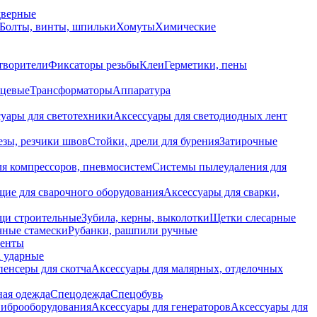
дверные
Болты, винты, шпильки
Хомуты
Химические
творители
Фиксаторы резьбы
Клеи
Герметики, пены
нцевые
Трансформаторы
Аппаратура
уары для светотехники
Аксессуары для светодиодных лент
езы, резчики швов
Стойки, дрели для бурения
Затирочные
ля компрессоров, пневмосистем
Системы пылеудаления для
ие для сварочного оборудования
Аксессуары для сварки,
щи строительные
Зубила, керны, выколотки
Щетки слесарные
чные стамески
Рубанки, рашпили ручные
енты
 ударные
енсеры для скотча
Аксессуары для малярных, отделочных
ная одежда
Спецодежда
Спецобувь
виброоборудования
Аксессуары для генераторов
Аксессуары для