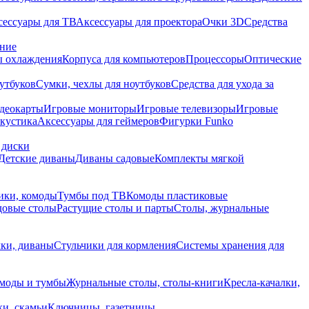
сессуары для ТВ
Аксессуары для проектора
Очки 3D
Средства
ание
 охлаждения
Корпуса для компьютеров
Процессоры
Оптические
утбуков
Сумки, чехлы для ноутбуков
Средства для ухода за
деокарты
Игровые мониторы
Игровые телевизоры
Игровые
акустика
Аксессуары для геймеров
Фигурки Funko
 диски
Детские диваны
Диваны садовые
Комплекты мягкой
ики, комоды
Тумбы под ТВ
Комоды пластиковые
довые столы
Растущие столы и парты
Столы, журнальные
ки, диваны
Стульчики для кормления
Системы хранения для
моды и тумбы
Журнальные столы, столы-книги
Кресла-качалки,
ки, скамьи
Ключницы, газетницы