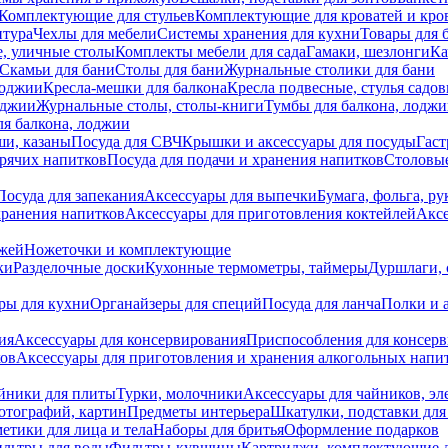
Комплектующие для стульев
Комплектующие для кроватей и кро
итура
Чехлы для мебели
Системы хранения для кухни
Товары для 
, уличные столы
Комплекты мебели для сада
Гамаки, шезлонги
Ка
Скамьи для бани
Столы для бани
Журнальные столики для бани
лоджии
Кресла-мешки для балкона
Кресла подвесные, стулья садо
оджии
Журнальные столы, столы-книги
Тумбы для балкона, лодж
я балкона, лоджии
ши, казаны
Посуда для СВЧ
Крышки и аксессуары для посуды
Гаст
орячих напитков
Посуда для подачи и хранения напитков
Столовы
Посуда для запекания
Аксессуары для выпечки
Бумага, фольга, р
хранения напитков
Аксессуары для приготовления коктейлей
Аксе
ожей
Ножеточки и комплектующие
ки
Разделочные доски
Кухонные термометры, таймеры
Дуршлаги, 
ры для кухни
Органайзеры для специй
Посуда для ланча
Полки и 
ия
Аксессуары для консервирования
Приспособления для консер
ков
Аксессуары для приготовления и хранения алкогольных напи
йники для плиты
Турки, молочники
Аксессуары для чайников, э
отографий, картин
Предметы интерьера
Шкатулки, подставки дл
етики для лица и тела
Наборы для бритья
Оформление подарков
льтры для воды
Фильтры-кувшины
Картриджи, комплектующие д