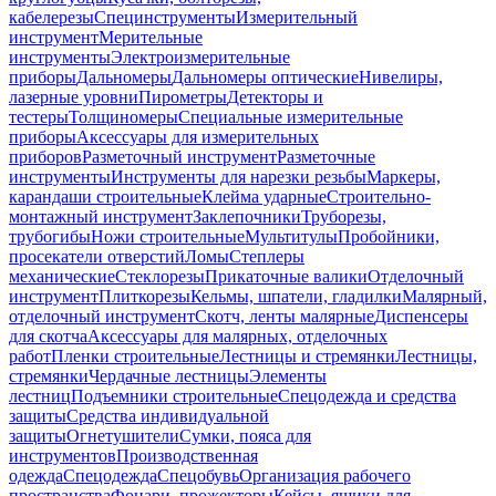
кабелерезы
Специнструменты
Измерительный
инструмент
Мерительные
инструменты
Электроизмерительные
приборы
Дальномеры
Дальномеры оптические
Нивелиры,
лазерные уровни
Пирометры
Детекторы и
тестеры
Толщиномеры
Специальные измерительные
приборы
Аксессуары для измерительных
приборов
Разметочный инструмент
Разметочные
инструменты
Инструменты для нарезки резьбы
Маркеры,
карандаши строительные
Клейма ударные
Строительно-
монтажный инструмент
Заклепочники
Труборезы,
трубогибы
Ножи строительные
Мультитулы
Пробойники,
просекатели отверстий
Ломы
Степлеры
механические
Стеклорезы
Прикаточные валики
Отделочный
инструмент
Плиткорезы
Кельмы, шпатели, гладилки
Малярный,
отделочный инструмент
Скотч, ленты малярные
Диспенсеры
для скотча
Аксессуары для малярных, отделочных
работ
Пленки строительные
Лестницы и стремянки
Лестницы,
стремянки
Чердачные лестницы
Элементы
лестниц
Подъемники строительные
Спецодежда и средства
защиты
Средства индивидуальной
защиты
Огнетушители
Сумки, пояса для
инструментов
Производственная
одежда
Спецодежда
Спецобувь
Организация рабочего
пространства
Фонари, прожекторы
Кейсы, ящики для