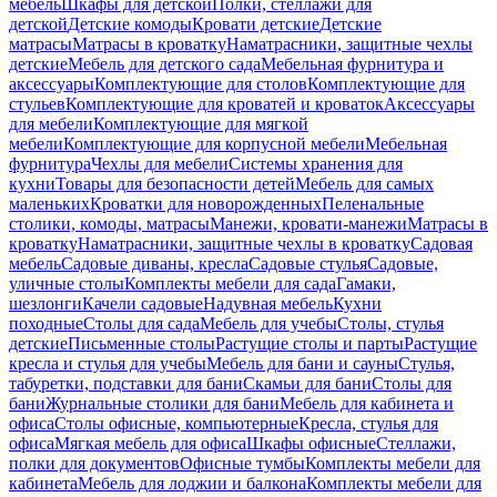
мебель
Шкафы для детской
Полки, стеллажи для
детской
Детские комоды
Кровати детские
Детские
матрасы
Матрасы в кроватку
Наматрасники, защитные чехлы
детские
Мебель для детского сада
Мебельная фурнитура и
аксессуары
Комплектующие для столов
Комплектующие для
стульев
Комплектующие для кроватей и кроваток
Аксессуары
для мебели
Комплектующие для мягкой
мебели
Комплектующие для корпусной мебели
Мебельная
фурнитура
Чехлы для мебели
Системы хранения для
кухни
Товары для безопасности детей
Мебель для самых
маленьких
Кроватки для новорожденных
Пеленальные
столики, комоды, матрасы
Манежи, кровати-манежи
Матрасы в
кроватку
Наматрасники, защитные чехлы в кроватку
Садовая
мебель
Садовые диваны, кресла
Садовые стулья
Садовые,
уличные столы
Комплекты мебели для сада
Гамаки,
шезлонги
Качели садовые
Надувная мебель
Кухни
походные
Столы для сада
Мебель для учебы
Столы, стулья
детские
Письменные столы
Растущие столы и парты
Растущие
кресла и стулья для учебы
Мебель для бани и сауны
Стулья,
табуретки, подставки для бани
Скамьи для бани
Столы для
бани
Журнальные столики для бани
Мебель для кабинета и
офиса
Столы офисные, компьютерные
Кресла, стулья для
офиса
Мягкая мебель для офиса
Шкафы офисные
Стеллажи,
полки для документов
Офисные тумбы
Комплекты мебели для
кабинета
Мебель для лоджии и балкона
Комплекты мебели для