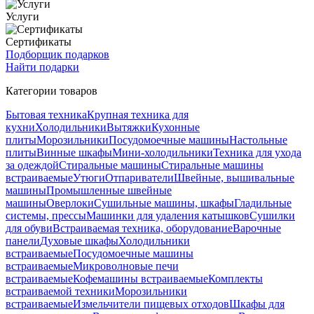
Услуги
Сертификаты
Подборщик подарков
Найти подарки
Категории товаров
Бытовая техника
Крупная техника для
кухни
Холодильники
Вытяжки
Кухонные
плиты
Морозильники
Посудомоечные машины
Настольные
плиты
Винные шкафы
Мини-холодильники
Техника для ухода
за одеждой
Стиральные машины
Стиральные машины
встраиваемые
Утюги
Отпариватели
Швейные, вышивальные
машины
Промышленные швейные
машины
Оверлоки
Сушильные машины, шкафы
Гладильные
системы, прессы
Машинки для удаления катышков
Сушилки
для обуви
Встраиваемая техника, оборудование
Варочные
панели
Духовые шкафы
Холодильники
встраиваемые
Посудомоечные машины
встраиваемые
Микроволновые печи
встраиваемые
Кофемашины встраиваемые
Комплекты
встраиваемой техники
Морозильники
встраиваемые
Измельчители пищевых отходов
Шкафы для