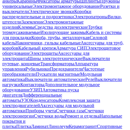
анкеры
Карабины
Фиксаторы арматуры
Шплинты
Пружины
универсальные
Электромонтажное оборудование
Розетки и
выключатели
Электрические звонки
Коробки
распределительные и подрозетники
Электропатроны
Вилки,
штепсели
Заземление
Электромонтажные
изделия
Клеммы
Средства диэлектрические
Трубки
термоусаживаемые
Изолирующие зажимы
Кабель и системы
для прокладки
Короба, трубы, металлорукав
Силовой
кабель
Наконечники, гильзы кабельные
Аксессуары для труб,
коробов
Кабельный крепеж
Арматура СИП
Электрощитовое
оборудование
Электрощиты
Аксессуары для
электрощита
Шины электротехнические
Выключатели
путевые, концевые
Трансформаторы
Аппаратура
управления
Рубильники
Предохранители
Частотные
преобразователи
Пускатели магнитные
Модульная
автоматика
Выключатели автоматические
Реле
Выключатели
нагрузки
Контакторы
Дополнительное модульное
оборудование
УЗИП
Автоматика пуска
двигателя
Дифференциальные
автоматы
УЗО
Конденсаторы
Комплексная защита
электродвигателей
Аксессуары для модульной
автоматики
Приборы учета
Счетчики газа
Счетчики
электроэнергии
Счетчики воды
Ремонт и отделка
Напольные
покрытия и
плитка
Плитка
Ламинат
Линолеум
Керамогранит
Спортивные