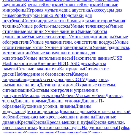
наушники
Кресла геймерские
Столы геймерские
Игровые
микрофоны
Игровая мультимедиа акустика
Аксессуары для
геймеров
Фигурки Funko Pop
Подставки для
ноутбуков
Светодиодные ленты
Лампы для мониторов
Умная
техника
Умные роботы-пылесосы
Умные телевизоры
Умные
стиральные машины
Умные чайники
Умные роботы
кулинарные
Умные вентиляторы
Умные кондиционеры
Умные
обогреватели
Умные увлажнители, очистители воздуха
Умные
отопительные котлы
Умные проветриватели
Умные радиочасы,
метеостанции
Умные кормушки и поилки для
животных
Умные напольные весы
Накопители данных
USB
Flash накопители
Внешние HDD, SSD диски
Карты
памяти
Сетевые накопители
Картридеры
Оптические
диски
Наблюдение и безопасность
Камеры
видеонаблюдения
Аксессуары для CCTV
Домофоны,
вызывные панели
Датчики для дома
Охранные системы,
сигнализации
Системы контроля и управления
доступом
Металлодетекторы
Мебель
Мягкая мебель
Диваны,
тахты
Диваны прямые
Диваны угловые
Диваны П-
образные
Кухонные уголки, диваны
Диваны
модульные
Детские диваны
Диваны садовые
Комплекты мягкой
мебели
Бескаркасные кресла-мешки и диваны
Надувные
диваны
Кресла
Кресла
Кресла-мешки и пуфы
Кресла-качалки,
кресла-маятники
Детские кресла, пуфы
Надувные кресла
Пуфы,
оттоманки
Кресла-кровати
Игровая мебель
Кресла