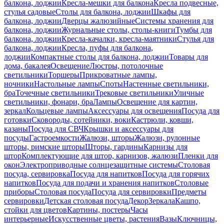
балкона, лоджии
Кресла-мешки для балкона
Кресла подвесные,
стулья садовые
Столы для балкона, лоджии
Шкафы для
балкона, лоджии
Дверцы жалюзийные
Системы хранения для
балкона, лоджии
Журнальные столы, столы-книги
Тумбы для
балкона, лоджии
Кресла-качалки, кресла-маятники
Стулья для
балкона, лоджии
Кресла, пуфы для балкона,
лоджии
Компактные столы для балкона, лоджии
Товары для
дома, бакалея
Освещение
Люстры, потолочные
светильники
Торшеры
Прикроватные лампы,
ночники
Настольные лампы
Споты
Настенные светильники,
бра
Точечные светильники
Трековые светильники
Уличные
светильники, фонари, бра
Лампы
Освещение для картин,
зеркал
Кольцевые лампы
Аксессуары для освещения
Посуда для
готовки
Сковороды, сотейники, воки
Кастрюли, ковши,
казаны
Посуда для СВЧ
Крышки и аксессуары для
посуды
Гастроемкости
Жалюзи, шторы
Жалюзи, рулонные
шторы, римские шторы
Шторы, гардины
Карнизы для
штор
Комплектующие для штор, карнизов, жалюзи
Пленки для
окон
Электроприводные солнцезащитные системы
Столовая
посуда, сервировка
Посуда для напитков
Посуда для горячих
напитков
Посуда для подачи и хранения напитков
Столовые
приборы
Столовая посуда
Посуда для сервировки
Предметы
сервировки
Детская столовая посуда
Декор
Зеркала
Кашпо,
стойки для цветов
Картины, постеры
Часы
интерьерные
Искусственные цветы, растения
Вазы
Ключницы,