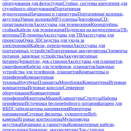
оборудования для фотостудии
Стойки, системы крепления для
студийного оборудования
Портативная
аудиотехника
Наушники и гарнитуры
Портативные колонки,
акустика
Умные колонки
MP3-плееры
Диктофоны
CD-
проигрыватели
Аксессуары для телевизоров
Кронштейны,
стойки
Кабели для телевизоров
Подписки на видеосервисы
ТВ-
антенны
ТВ-тюнеры
Аксессуары для ТВ
Аксессуары для
проектора
Очки 3D
Средства для ухода за
электроникой
Кабели, переходники
Аксессуары для
портативных устройств
Портативные аккумуляторы
Элементы
питания, зарядные устройства
Аккумуляторные
батареи
Держатели, док-станции
Аксессуары для планшетов,
смартфонов
Кабели для телефонов, планшетов
Зарядные
устройства для телефонов, планшетов
Компьютеры и
периферия
Компьютерная
техника
Ноутбуки
Планшеты
Моноблоки
Компьютеры
Игровые
компьютеры
Игровые консоли
Серверное
оборудование
Компьютерная
периферия
Мониторы
Мыши
Клавиатуры
Стилусы
Наборы
периферии
Источники бесперебойного питания
Батареи для
ИБП
Стабилизаторы напряжения
Инверторы
напряжения
Сетевые фильтры, удлинители
Веб-
камеры
Игровые контроллеры
Мультимедиа
акустика
Наушники и гарнитуры
Компьютерные кабели,
переходники
Зарядные, аккумуляторы
Док-станции,