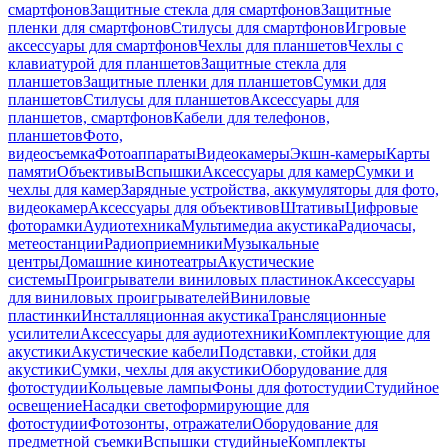
смартфонов
Защитные стекла для смартфонов
Защитные
пленки для смартфонов
Стилусы для смартфонов
Игровые
аксессуары для смартфонов
Чехлы для планшетов
Чехлы с
клавиатурой для планшетов
Защитные стекла для
планшетов
Защитные пленки для планшетов
Сумки для
планшетов
Стилусы для планшетов
Аксессуары для
планшетов, смартфонов
Кабели для телефонов,
планшетов
Фото,
видеосъемка
Фотоаппараты
Видеокамеры
Экшн-камеры
Карты
памяти
Объективы
Вспышки
Аксессуары для камер
Сумки и
чехлы для камер
Зарядные устройства, аккумуляторы для фото,
видеокамер
Аксессуары для объективов
Штативы
Цифровые
фоторамки
Аудиотехника
Мультимедиа акустика
Радиочасы,
метеостанции
Радиоприемники
Музыкальные
центры
Домашние кинотеатры
Акустические
системы
Проигрыватели виниловых пластинок
Аксессуары
для виниловых проигрывателей
Виниловые
пластинки
Инсталляционная акустика
Трансляционные
усилители
Аксессуары для аудиотехники
Комплектующие для
акустики
Акустические кабели
Подставки, стойки для
акустики
Сумки, чехлы для акустики
Оборудование для
фотостудии
Кольцевые лампы
Фоны для фотостудии
Студийное
освещение
Насадки светоформирующие для
фотостудии
Фотозонты, отражатели
Оборудование для
предметной съемки
Вспышки студийные
Комплекты