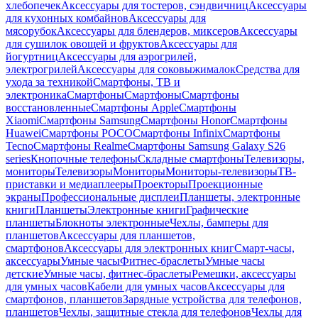
хлебопечек
Аксессуары для тостеров, сэндвичниц
Аксессуары
для кухонных комбайнов
Аксессуары для
мясорубок
Аксессуары для блендеров, миксеров
Аксессуары
для сушилок овощей и фруктов
Аксессуары для
йогуртниц
Аксессуары для аэрогрилей,
электрогрилей
Аксессуары для соковыжималок
Средства для
ухода за техникой
Смартфоны, ТВ и
электроника
Смартфоны
Смартфоны
Смартфоны
восстановленные
Смартфоны Apple
Смартфоны
Xiaomi
Смартфоны Samsung
Смартфоны Honor
Смартфоны
Huawei
Смартфоны POCO
Смартфоны Infinix
Смартфоны
Tecno
Смартфоны Realme
Смартфоны Samsung Galaxy S26
series
Кнопочные телефоны
Складные смартфоны
Телевизоры,
мониторы
Телевизоры
Мониторы
Мониторы-телевизоры
ТВ-
приставки и медиаплееры
Проекторы
Проекционные
экраны
Профессиональные дисплеи
Планшеты, электронные
книги
Планшеты
Электронные книги
Графические
планшеты
Блокноты электронные
Чехлы, бамперы для
планшетов
Аксессуары для планшетов,
смартфонов
Аксессуары для электронных книг
Смарт-часы,
аксессуары
Умные часы
Фитнес-браслеты
Умные часы
детские
Умные часы, фитнес-браслеты
Ремешки, аксессуары
для умных часов
Кабели для умных часов
Аксессуары для
смартфонов, планшетов
Зарядные устройства для телефонов,
планшетов
Чехлы, защитные стекла для телефонов
Чехлы для