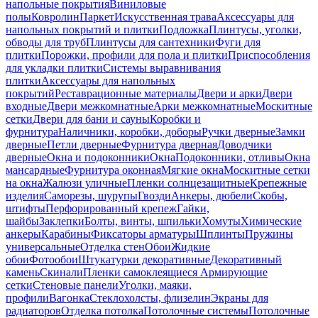
напольные покрытия
Виниловые
полы
Ковролин
Паркет
Искусственная трава
Аксессуары для
напольных покрытий и плитки
Подложка
Плинтусы, уголки,
обводы для труб
Плинтусы для сантехники
Фуги для
плитки
Порожки, профили для пола и плитки
Приспособления
для укладки плитки
Системы выравнивания
плитки
Аксессуары для напольных
покрытий
Реставрационные материалы
Двери и арки
Двери
входные
Двери межкомнатные
Арки межкомнатные
Москитные
сетки
Двери для бани и сауны
Коробки и
фурнитура
Наличники, коробки, доборы
Ручки дверные
Замки
дверные
Петли дверные
Фурнитура дверная
Доводчики
дверные
Окна и подоконники
Окна
Подоконники, отливы
Окна
мансардные
Фурнитура оконная
Мягкие окна
Москитные сетки
на окна
Жалюзи уличные
Пленки солнцезащитные
Крепежные
изделия
Саморезы, шурупы
Гвозди
Анкеры, дюбели
Скобы,
штифты
Перфорированный крепеж
Гайки,
шайбы
Заклепки
Болты, винты, шпильки
Хомуты
Химические
анкеры
Карабины
Фиксаторы арматуры
Шплинты
Пружины
универсальные
Отделка стен
Обои
Жидкие
обои
Фотообои
Штукатурки декоративные
Декоративный
камень
Скинали
Пленки самоклеящиеся
Армирующие
сетки
Стеновые панели
Уголки, маяки,
профили
Вагонка
Стеклохолсты, флизелин
Экраны для
радиаторов
Отделка потолка
Потолочные системы
Потолочные