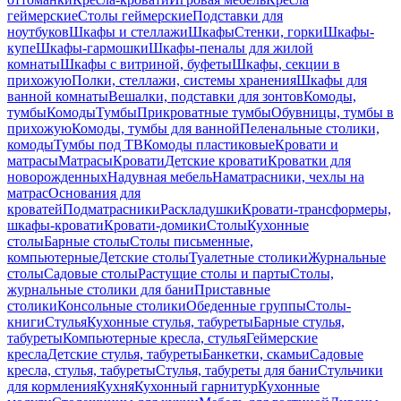
геймерские
Столы геймерские
Подставки для
ноутбуков
Шкафы и стеллажи
Шкафы
Стенки, горки
Шкафы-
купе
Шкафы-гармошки
Шкафы-пеналы для жилой
комнаты
Шкафы с витриной, буфеты
Шкафы, секции в
прихожую
Полки, стеллажи, системы хранения
Шкафы для
ванной комнаты
Вешалки, подставки для зонтов
Комоды,
тумбы
Комоды
Тумбы
Прикроватные тумбы
Обувницы, тумбы в
прихожую
Комоды, тумбы для ванной
Пеленальные столики,
комоды
Тумбы под ТВ
Комоды пластиковые
Кровати и
матрасы
Матрасы
Кровати
Детские кровати
Кроватки для
новорожденных
Надувная мебель
Наматрасники, чехлы на
матрас
Основания для
кроватей
Подматрасники
Раскладушки
Кровати-трансформеры,
шкафы-кровати
Кровати-домики
Столы
Кухонные
столы
Барные столы
Столы письменные,
компьютерные
Детские столы
Туалетные столики
Журнальные
столы
Садовые столы
Растущие столы и парты
Столы,
журнальные столики для бани
Приставные
столики
Консольные столики
Обеденные группы
Столы-
книги
Стулья
Кухонные стулья, табуреты
Барные стулья,
табуреты
Компьютерные кресла, стулья
Геймерские
кресла
Детские стулья, табуреты
Банкетки, скамьи
Садовые
кресла, стулья, табуреты
Стулья, табуреты для бани
Стульчики
для кормления
Кухня
Кухонный гарнитур
Кухонные