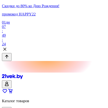
Скидки до 80% ко Дню Рождения!
промокод HAPPY22
01
дн
07
:
49
:
24
Каталог товаров