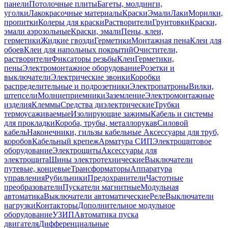
панели
Потолочные плиты
Багеты, молдинги,
уголки
Лакокрасочные материалы
Краски
Эмали
Лаки
Морилки,
пропитки
Колеры для краски
Растворители
Грунтовки
Краски,
эмали аэрозольные
Краски, эмали
Пены, клеи,
герметики
Жидкие гвозди
Герметики
Монтажная пена
Клеи для
обоев
Клеи для напольных покрытий
Очистители,
растворители
Фиксаторы резьбы
Клеи
Герметики,
пены
Электромонтажное оборудование
Розетки и
выключатели
Электрические звонки
Коробки
распределительные и подрозетники
Электропатроны
Вилки,
штепсели
Молниеприемники
Заземление
Электромонтажные
изделия
Клеммы
Средства диэлектрические
Трубки
термоусаживаемые
Изолирующие зажимы
Кабель и системы
для прокладки
Короба, трубы, металлорукав
Силовой
кабель
Наконечники, гильзы кабельные
Аксессуары для труб,
коробов
Кабельный крепеж
Арматура СИП
Электрощитовое
оборудование
Электрощиты
Аксессуары для
электрощита
Шины электротехнические
Выключатели
путевые, концевые
Трансформаторы
Аппаратура
управления
Рубильники
Предохранители
Частотные
преобразователи
Пускатели магнитные
Модульная
автоматика
Выключатели автоматические
Реле
Выключатели
нагрузки
Контакторы
Дополнительное модульное
оборудование
УЗИП
Автоматика пуска
двигателя
Дифференциальные