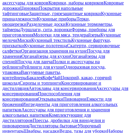
аксессуары для ковров
Коврики, наборы ковриков
Ковровые
дорожки
Циновки
Покрытия напольные
тафтинговые
Защитные, грязезащитные коврики
Кухонные
принадлежности
Кухонные приборы
Терки,
овощерезки
Разделочные доски
Кухонные термометры,
таймеры
Дуршлаги, сита, воронки
Формы, приборы для
приготовления
Молотки для мяса, тендерайзеры
Кухонные
мелочи
Миски
Кухонный текстиль
Кухонные фартуки,
прихватки
Кухонные полотенца
Скатерти, сервировочные
салфетки
Организация хранения на кухне
Посуда для
хранения
Органайзеры для кухни
Органайзеры для
специй
Посуда для ланча
Полки и аксессуары на
рейлинги
Рейлинги для кухни
Одноразовая посуда,
упаковка
Вакуумные пакеты,
контейнеры
Бакалея
Кофе
Чай
Цикорий, какао, горячий
шоколад
Сиропы и топпинги
Консервирование и
дистилляция
Автоклавы для консервирования
Аксессуары для
консервирования
Приспособления для
консервирования
Открывалки
Пивоварни
Емкости для
брожения
Ингредиенты для приготовления алкогольных
напитков
Аксессуары для приготовления и хранения
алкогольных напитков
Комплектующие для
дистилляторов
Прессы, дробилки для виноделия и
пивоварения
Дистилляторы бытовые
Уборочный
инвентарь
Швабры, насадки
Ведра, тазы для уборки
Наборы