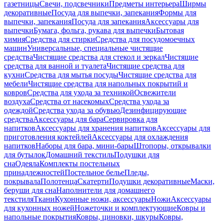
газетницы
Свечи, подсвечники
Предметы интерьера
Ширмы
декоративные
Посуда для выпечки, запекания
Формы для
выпечки, запекания
Посуда для запекания
Аксессуары для
выпечки
Бумага, фольга, рукава для выпечки
Бытовая
химия
Средства для стирки
Средства для посудомоечных
машин
Универсальные, специальные чистящие
средства
Чистящие средства для стекол и зеркал
Чистящие
средства для ванной и туалета
Чистящие средства для
кухни
Средства для мытья посуды
Чистящие средства для
мебели
Чистящие средства для напольных покрытий и
ковров
Средства для ухода за техникой
Освежители
воздуха
Средства от насекомых
Средства ухода за
одеждой
Средства ухода за обувью
Дезинфицирующие
средства
Аксессуары для бара
Сервировка для
напитков
Аксессуары для хранения напитков
Аксессуары для
приготовления коктейлей
Аксессуары для охлаждения
напитков
Наборы для бара, мини-бары
Штопоры, открывалки
для бутылок
Домашний текстиль
Подушки для
сна
Одеяла
Комплекты постельных
принадлежностей
Постельное белье
Пледы,
покрывала
Полотенца
Скатерти
Подушки декоративные
Маски,
беруши для сна
Наполнители для домашнего
текстиля
Ткани
Кухонные ножи, аксессуары
Ножи
Аксессуары
для кухонных ножей
Ножеточки и комплектующие
Ковры и
напольные покрытия
Ковры, циновки, шкуры
Ковры,