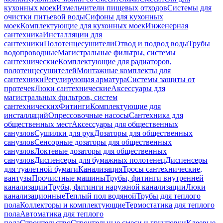
кухонных моек
Измельчители пищевых отходов
Системы для
очистки питьевой воды
Сифоны для кухонных
моек
Комплектующие для кухонных моек
Инженерная
сантехника
Инсталляции для
сантехники
Полотенцесушители
Отвод и подвод воды
Трубы
водопроводные
Магистральные фильтры, системы
сантехнические
Комплектующие для радиаторов,
полотенцесушителей
Монтажные комплекты для
сантехники
Регулирующая арматура
Системы защиты от
протечек
Люки сантехнические
Аксессуары для
магистральных фильтров, систем
сантехнических
Фитинги
Комплектующие для
инсталляций
Опрессовочные насосы
Сантехника для
общественных мест
Аксессуары для общественных
санузлов
Сушилки для рук
Дозаторы для общественных
санузлов
Сенсорные дозаторы для общественных
санузлов
Локтевые дозаторы для общественных
санузлов
Диспенсеры для бумажных полотенец
Диспенсеры
для туалетной бумаги
Канализация
Тросы сантехнические,
вантузы
Прочистные машины
Трубы, фитинги внутренней
канализации
Трубы, фитинги наружной канализации
Люки
канализационные
Теплый пол водяной
Трубы для теплого
пола
Коллекторы и комплектующие
Термостатика для теплого
пола
Автоматика для теплого
пола
Строительство
Строительные смеси и грунтовки
Клеевые