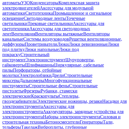
автоматы
УЗО
Конденсаторы
Комплексная защита
электродвигателей
Аксессуары для модульной
автоматики
Светотехника
Промышленное и сигнальное
освещение
Светодиодные ленты
Точечные
светильники
Трековые светильники
Аксессуары для
светотехники
Аксессуары для светодиодных
лент
Вентиляция
Вентиляторы вытяжные
Вентиляторы
канальные
Системы воздуховодов
Решетки вентиляционные,
диффузоры
Проветриватели
Люки
Люки ревизионные
Люки
под плитку
Люки напольные
Люки под
покраску
Строительный
инструмент
Электроинструмент
Шуруповерты,
гайковерты
Шлифмашины
Циркулярные, сабельные
пилы
Перфораторы, отбойные
молотки
Электролобзики
Дрели
Строительные
миксеры
Дальномеры
Многофункциональные
инструменты
Строительные фены
Строительные
пистолеты
Фрезеры
Рубанки, стамески
электрические
Краскопульты
Степлеры,
гвоздезабиватели
Электрические ножницы, резаки
Насадки для
электроинструмента
Аксессуары для
электроинструмента
Аккумуляторы, зарядные устройства для
электроинструмента
Наборы электроинструмента
Силовая и
строительная техника
Бетоносмесители
Генераторы
Тали,
тельферы
Такелаж
Виброплиты, глубинные