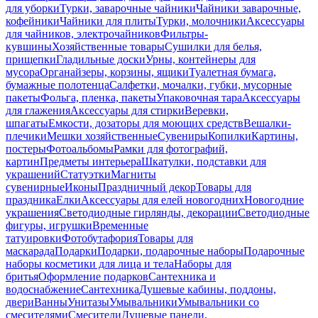
для уборки
Турки, заварочные чайники
Чайники заварочные,
кофейники
Чайники для плиты
Турки, молочники
Аксессуары
для чайников, электрочайников
Фильтры-
кувшины
Хозяйственные товары
Сушилки для белья,
прищепки
Гладильные доски
Урны, контейнеры для
мусора
Органайзеры, корзины, ящики
Туалетная бумага,
бумажные полотенца
Салфетки, мочалки, губки, мусорные
пакеты
Фольга, пленка, пакеты
Упаковочная тара
Аксессуары
для глажения
Аксессуары для стирки
Веревки,
шпагаты
Емкости, дозаторы для моющих средств
Вешалки-
плечики
Мешки хозяйственные
Сувениры
Копилки
Картины,
постеры
Фотоальбомы
Рамки для фотографий,
картин
Предметы интерьера
Шкатулки, подставки для
украшений
Статуэтки
Магниты
сувенирные
Иконы
Праздничный декор
Товары для
праздника
Елки
Аксессуары для елей новогодних
Новогодние
украшения
Светодиодные гирлянды, декорации
Светодиодные
фигуры, игрушки
Временные
татуировки
Фотобутафория
Товары для
маскарада
Подарки
Подарки, подарочные наборы
Подарочные
наборы косметики для лица и тела
Наборы для
бритья
Оформление подарков
Сантехника и
водоснабжение
Сантехника
Душевые кабины, поддоны,
двери
Ванны
Унитазы
Умывальники
Умывальники со
смесителями
Смесители
Душевые панели,