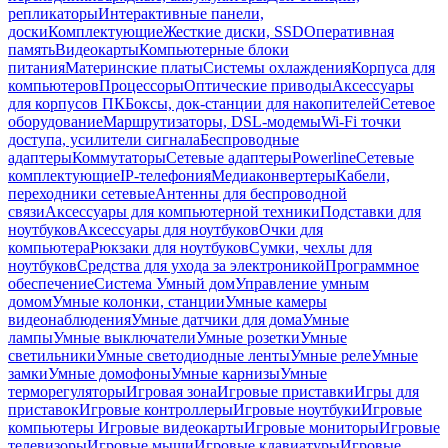
репликаторы
Интерактивные панели,
доски
Комплектующие
Жесткие диски, SSD
Оперативная
память
Видеокарты
Компьютерные блоки
питания
Материнские платы
Системы охлаждения
Корпуса для
компьютеров
Процессоры
Оптические приводы
Аксессуары
для корпусов ПК
Боксы, док-станции для накопителей
Сетевое
оборудование
Маршрутизаторы, DSL-модемы
Wi-Fi точки
доступа, усилители сигнала
Беспроводные
адаптеры
Коммутаторы
Сетевые адаптеры
Powerline
Сетевые
комплектующие
IP-телефония
Медиаконвертеры
Кабели,
переходники сетевые
Антенны для беспроводной
связи
Аксессуары для компьютерной техники
Подставки для
ноутбуков
Аксессуары для ноутбуков
Очки для
компьютера
Рюкзаки для ноутбуков
Сумки, чехлы для
ноутбуков
Средства для ухода за электроникой
Программное
обеспечение
Система Умный дом
Управление умным
домом
Умные колонки, станции
Умные камеры
видеонаблюдения
Умные датчики для дома
Умные
лампы
Умные выключатели
Умные розетки
Умные
светильники
Умные светодиодные ленты
Умные реле
Умные
замки
Умные домофоны
Умные карнизы
Умные
терморегуляторы
Игровая зона
Игровые приставки
Игры для
приставок
Игровые контроллеры
Игровые ноутбуки
Игровые
компьютеры
Игровые видеокарты
Игровые мониторы
Игровые
телевизоры
Игровые мыши
Игровые клавиатуры
Игровые