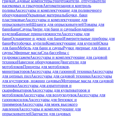
грядки
Садовые компостеры
Уничтожители, отпугиватели
насекомых и грызунов
Автоматизация и контроль
полива
Аксессуары и комплектующие для поливочного
оборудования
Укрывные материалы
Бочки, баки
пластиковые
Аксессуары и комплектующие для
опрыскивателей
Шланги для опрыскивателей
Товары для
бани
Бани
Сауны
Двери для бани и сауны
Бондарные
изделия
Банные принадлежности
Аксессуары для
бани
Оснащение и декор для бани
Измерительные приборы для
бани
Фитобочки, купели
Комплектующие для купелей
Окна
для бани
Мебель для бани и сауны
Ручки дверные для бани и
сауны
Эфирные масла
Спа-бассейны с
гидромассажем
Аксессуары и комплектующие для садовой
техники
Навесное оборудование
Двигатели для
мотоблоков
Прицепы для мотоблоков,
минитракторов
Аксессуары для газонной техники
Аксессуары
для цепных пил
Аксессуары для садовой техники
Аксессуары
для кусторезов, ножниц садовых
Моторные масла для садовой
техники
Аксессуары для аэратоторов и
скарификаторов
Аксессуары для культиваторов и
мотоблоков
Аксессуары для воздуходувок
Аксессуары для
газонокосилок
Аксессуары для бензокос и
триммеров
Аксессуары для моек высокого
давления
Аксессуары и комплектующие для
опрыскивателей
Запчасти для садовых