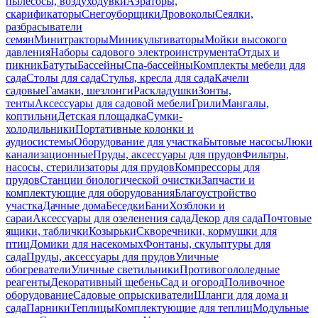
пылесосы, воздуходувки
Аэраторы,
скарификаторы
Снегоуборщики
Дровоколы
Сеялки,
разбрасыватели
семян
Минитракторы
Миникультиваторы
Мойки высокого
давления
Наборы садового электроинструмента
Отдых и
пикник
Батуты
Бассейны
Спа-бассейны
Комплекты мебели для
сада
Столы для сада
Стулья, кресла для сада
Качели
садовые
Гамаки, шезлонги
Раскладушки
Зонты,
тенты
Аксессуары для садовой мебели
Грили
Мангалы,
коптильни
Детская площадка
Сумки-
холодильники
Портативные колонки и
аудиосистемы
Оборудование для участка
Бытовые насосы
Люки
канализационные
Пруды, аксессуары для прудов
Фильтры,
насосы, стерилизаторы для прудов
Компрессоры для
прудов
Станции биологической очистки
Запчасти и
комплектующие для оборудования
Благоустройство
участка
Дачные дома
Беседки
Бани
Хозблоки и
сараи
Аксессуары для озеленения сада
Декор для сада
Почтовые
ящики, таблички
Козырьки
Скворечники, кормушки для
птиц
Домики для насекомых
Фонтаны, скульптуры для
сада
Пруды, аксессуары для прудов
Уличные
обогреватели
Уличные светильники
Противогололедные
реагенты
Декоративный щебень
Сад и огород
Поливочное
оборудование
Садовые опрыскиватели
Шланги для дома и
сада
Парники
Теплицы
Комплектующие для теплиц
Модульные