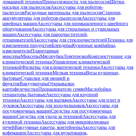
домашней техники
Принадлежности для пылесосов
Щетки,
насадки для пылесосов
Аксессуары для роботов-
пылесосов
Расходные материалы для пылесосов
Станции,
аккумуляторы для роботов-пылесосов
Аксессуары для
швейных машин
Аксессуары для промышленного швейного
оборудования
Аксессуары для стиральных и сушильных
машин
Аксессуары для пароочистителей,
отпаривателей
Аксессуары для стеклоочистителей
Техника для
измельчения продуктов
Блендеры
Кухонные комбайны,
измельчители
Планетарные
миксеры
Миксеры
Мясорубки
Ломтерезки
Комплектующие для
климатической техники
Управление климатической
техникой
Фильтры для климатической техники
Аксессуары для
климатической техники
Мелкая техника
Весы кухонные,
бытовые
Сушилки для овощей и
фруктов
Вакууматоры
Открывалки,
картофелечистки
Проращиватели семян
Маслобойки,
сепараторы бытовые
Аксессуары для крупной
техники
Аксессуары для вытяжек
Аксессуары для плит и
духовок
Аксессуары для холодильников
Аксессуары для
посудомоечных машин
Средства для посудомоечных
машин
Средства для ухода за техникой
Аксессуары для
кухонной техники
Аксессуары для микроволновых
печей
Вакуумные пакеты, контейнеры
Аксессуары для
кофемашин
Аксессуары для мультиварок,