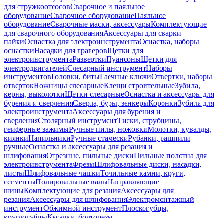
для стружкоотсосов
Сварочное и паяльное
оборудование
Сварочное оборудование
Паяльное
оборудование
Сварочные маски, аксессуары
Комплектующие
для сварочного оборудования
Аксессуары для сварки,
пайки
Оснастка для электроинструмента
Оснастка, наборы
оснастки
Насадки для граверов
Щетки для
электроинструмента
Развертки
Пуансоны
Щетки для
электродвигателей
Слесарный инструмент
Наборы
инструментов
Головки, биты
Гаечные ключи
Отвертки, наборы
отверток
Ножницы слесарные
Клещи строительные
Зубила,
керны, выколотки
Щетки слесарные
Оснастка и аксессуары для
бурения и сверления
Сверла, буры, зенкеры
Коронки
Зубила для
электроинструмента
Аксессуары для бурения и
сверления
Столярный инструмент
Тиски, струбцины,
гейферные зажимы
Ручные пилы, ножовки
Молотки, кувалды,
киянки
Напильники
Ручные стамески
Рубанки, рашпили
ручные
Оснастка и аксессуары для резания и
шлифования
Отрезные, пильные диски
Пильные полотна для
электроинструмента
Фрезы
Шлифовальные диски, насадки,
листы
Шлифовальные чашки
Точильные камни, круги,
сегменты
Полировальные валы
Направляющие
шины
Комплектующие для резания
Аксессуары для
резания
Аксессуары для шлифования
Электромонтажный
инструмент
Обжимной инструмент
Плоскогубцы,
круглогубцы
Кусачки, болторезы,