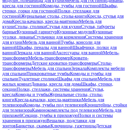
модули
Столешницы для кухни
Мебель для гостиной
Диваны,
кресла для гостиной
Комоды, тумбы для гостиной
Шкафы,
стенки, горки для гостиной
Полки, стеллажи для
гостиной
Журнальные столы, столы-книги
Кресла, стулья для
дома
Кресла-качалки, кресла-маятники
Мебель для
кухни
Столы, столики
Стулья для кухни
Стулья, табуреты
барные
Кухонный гарнитур
Кухонные модули
Кухонные
уголки, диваны
Стульчики для кормления
Системы хранения
для кухни
Мебель для ванной
Тумбы, консоли для
ванной
Шкафы, пеналы для ванной
Шкафчики, полки для
ванной
Зеркала для ванной
Аксессуары для ванной
Мебель-
трансформер
Мебель-трансформер
Кровати-
трансформеры
Детские кроватки-трансформеры
Столы-
трансформеры
Мебель для спальни
Зеркала
Комплекты мебели
для спальни
Прикроватные тумбы
Комоды и тумбы для
спальни
Туалетные столики
Шкафы для спальни
Мебель для
жилых комнат
Диваны, кресла для дома
Шкафы, стенки,
секции
Полки, стеллажи, системы хранения
Стулья,
кресла
Комоды и тумбы
Журнальные столы, столы-
книги
Кресла-качалки, кресла-маятники
Мебель для
телевизора
Комоды, тумбы под телевизор
Кронштейны, стойки
для телевизора
Каминокомплекты под телевизор
Мебель для
прихожей
Секции, тумбы в прихожую
Полки и системы
хранения в прихожую
Вешалки, подставки для
зонтов
Банкетки, скамьи
Ключницы, газетницы
Детская