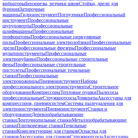
вибраторы
Бензорезы, резчики швов
Стойки, дрели для
бурения
Затирочные
машины
Гидроинструмент
Погрузчики
Профессиональный
инструмент
Профессиональные
шуруповерты
Профессиональные
шлифмашины
Профессиональные
перфораторы
Профессиональные циркулярные
пилы
Профессиональные электролобзики
Профессиональные
дрели
Профессиональные фрезеры
Профессиональные
мультиинструменты
Профессиональные
электрорубанки
Профессиональные строительные
фены
Профессиональные строительные
пистолеты
Профессиональные точильные
станки
Профессиональные
электроножницы
Пневмоинструмент
Наборы
профессионального электроинструмента
Строительное
оборудование
Компрессоры
Тепловые пушки
Пылесосы
профессиональные
Стружкоотсосы
Домкраты
Аксессуары для
компрессоров, пневмосистем
Системы пылеудаления для
электроинструмента
Пневмоинструмент
Станки и
оборудование
Деревообрабатывающие
станки
Ленточнопильные станки
Металлообрабатывающие
станки
Плиткорезные станки
Точильные
станки
Комплектующие для станков
Оснастка для
станков
Аксессуары для станков
Стружкоотсосы
Аксессуары