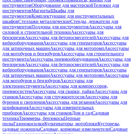
инструментов
Оборудование для мастерской
Тележки для
инструментов
Магниты
Шкафы для
инструментов
Комплектующие для инструментальных
шкафов
Стеллажи металлические
Стенды, держатели для
инструментов
Поддоны для инструментов
Аксессуары для
силовой и строительной техники
Аксессуары для
бензорезов
Аксессуары для бетоносмесителей
Аксессуары для
виброоборудования
Аксессуары для генераторов
Аксессуары
для затирочных машин
Аксессуары для мотопомп
Аксессуары
для мотобуров и бензобуров
Аксессуары для строительного
инструмента
Аксессуары пневмооборудования
Аксессуары для
бензорезов
Аксессуары для бетоносмесителей
Аксессуары для
виброоборудования
Аксессуары для генераторов
Аксессуары
для затирочных машин
Аксессуары для мотопомп
Аксессуары
для мотобуров и бензобуров
Аксессуары для
электроинструмента
Аксессуары для компрессоров,
пневмосистем
Аксессуары для сварки, пайки
Аксессуары для
станков
Аксессуары для стружкоотсосов
Аксессуары для
бурения и сверления
Аксессуары для резания
Аксессуары для
шлифования
Аксессуары для измерительных
приборов
Аксессуары для станков
Дом и сад
Садовая
техника
Триммеры, бензокосы
Цепные
пилы
Газонокосилки
Культиваторы, мотоблоки
Кусторезы,
садовые ножницы
Садовые, кормовые измельчители
Садовые