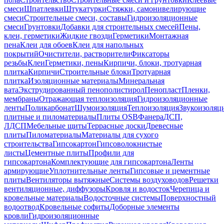
смеси
Шпатлевки
Штукатурки
Стяжки, самонивелирующие
смеси
Строительные смеси, составы
Гидроизоляционные
смеси
Грунтовки
Добавки для строительных смесей
Пены,
клеи, герметики
Жидкие гвозди
Герметики
Монтажная
пена
Клеи для обоев
Клеи для напольных
покрытий
Очистители, растворители
Фиксаторы
резьбы
Клеи
Герметики, пены
Кирпичи, блоки, тротуарная
плитка
Кирпичи
Строительные блоки
Тротуарная
плитка
Изоляционные материалы
Минеральная
вата
Экструдированный пенополистирол
Пенопласт
Пленки,
мембраны
Отражающая теплоизоляция
Гидроизоляционные
ленты
Поликарбонат
Шумоизоляция
Теплоизоляция
Звукоизоляц
плитные и пиломатериалы
Плиты OSB
Фанера
ДСП,
ЛДСП
Мебельные щиты
Террасные доски
Древесные
плиты
Пиломатериалы
Материалы для сухого
строительства
Гипсокартон
Гипсоволокнистые
листы
Цементные плиты
Профили для
гипсокартона
Комплектующие для гипсокартона
Ленты
армирующие
Уплотнительные ленты
Гипсовые и цементные
плиты
Вентиляторы вытяжные
Системы воздуховодов
Решетки
вентиляционные, диффузоры
Кровля и водосток
Черепица и
кровельные материалы
Водосточные системы
Поверхностный
водоотвод
Кровельные софиты
Доборные элементы
кровли
Гидроизоляционные