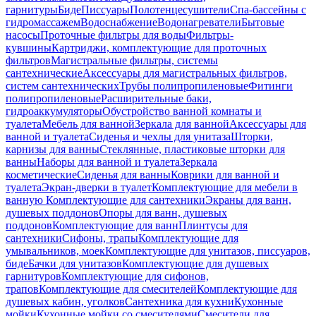
гарнитуры
Биде
Писсуары
Полотенцесушители
Спа-бассейны с
гидромассажем
Водоснабжение
Водонагреватели
Бытовые
насосы
Проточные фильтры для воды
Фильтры-
кувшины
Картриджи, комплектующие для проточных
фильтров
Магистральные фильтры, системы
сантехнические
Аксессуары для магистральных фильтров,
систем сантехнических
Трубы полипропиленовые
Фитинги
полипропиленовые
Расширительные баки,
гидроаккумуляторы
Обустройство ванной комнаты и
туалета
Мебель для ванной
Зеркала для ванной
Аксессуары для
ванной и туалета
Сиденья и чехлы для унитаза
Шторки,
карнизы для ванны
Стеклянные, пластиковые шторки для
ванны
Наборы для ванной и туалета
Зеркала
косметические
Сиденья для ванны
Коврики для ванной и
туалета
Экран-дверки в туалет
Комплектующие для мебели в
ванную
Комплектующие для сантехники
Экраны для ванн,
душевых поддонов
Опоры для ванн, душевых
поддонов
Комплектующие для ванн
Плинтусы для
сантехники
Сифоны, трапы
Комплектующие для
умывальников, моек
Комплектующие для унитазов, писсуаров,
биде
Бачки для унитазов
Комплектующие для душевых
гарнитуров
Комплектующие для сифонов,
трапов
Комплектующие для смесителей
Комплектующие для
душевых кабин, уголков
Сантехника для кухни
Кухонные
мойки
Кухонные мойки со смесителями
Смесители для