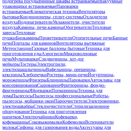
подогрева посуды
Винные шкафы встраиваемые
Вакуумные
упаковщики встраиваемые
Пароварки
встраиваемые
Климатическая техника
Вентиляторы
бытовые
Кондиционеры, сплит-системы
Охладители
воздуха
Водонагреватели
Увлажнители, очистители
воздуха
Камины, печи-камины
Обогреватели
Тепловые
завесы
Тепловые
пушки
Биокамины
Проветриватели
Отопительные печи
Банные
печи
Порталы для каминов
Вентиляторы вытяжные
Метеостанции
Газовые баллоны бытовые
Техника для
приготовления еды
Аэрогрили
Микроволновые
печи
Мультиварки
Сэндвичницы, хот-дог
мейкеры
Тостеры
Электрогрили,
электрошашлычницы
Вафельницы, орешницы,
кексницы
Хлебопечки
Ростеры, мини-печи
Йогуртницы,
мороженицы
Фризеры
Блинницы
Пароварки
Автоклавы для
консервирования
Сыроварни
Фритюрницы, фондю-
фритюрницы
Яйцеварки
Попкорницы
Техника для
дома
Пылесосы
Пылесосы профессиональные
Роботы-
пылесосы, мойщики окон
Пароочистители
Электровеники,
электрошвабры
Стеклоочистители
Стерилизационное
оборудование
Техника для приготовления
напитков
Электрочайники
Кофеварки,
кофемашины
Соковыжималки
Кофемолки
Вспениватели
молока
Сифоны для газирования воды
Аксессуары для