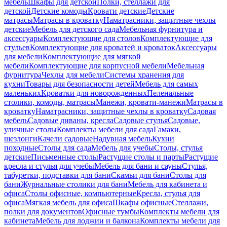
мебель
Шкафы для детской
Полки, стеллажи для
детской
Детские комоды
Кровати детские
Детские
матрасы
Матрасы в кроватку
Наматрасники, защитные чехлы
детские
Мебель для детского сада
Мебельная фурнитура и
аксессуары
Комплектующие для столов
Комплектующие для
стульев
Комплектующие для кроватей и кроваток
Аксессуары
для мебели
Комплектующие для мягкой
мебели
Комплектующие для корпусной мебели
Мебельная
фурнитура
Чехлы для мебели
Системы хранения для
кухни
Товары для безопасности детей
Мебель для самых
маленьких
Кроватки для новорожденных
Пеленальные
столики, комоды, матрасы
Манежи, кровати-манежи
Матрасы в
кроватку
Наматрасники, защитные чехлы в кроватку
Садовая
мебель
Садовые диваны, кресла
Садовые стулья
Садовые,
уличные столы
Комплекты мебели для сада
Гамаки,
шезлонги
Качели садовые
Надувная мебель
Кухни
походные
Столы для сада
Мебель для учебы
Столы, стулья
детские
Письменные столы
Растущие столы и парты
Растущие
кресла и стулья для учебы
Мебель для бани и сауны
Стулья,
табуретки, подставки для бани
Скамьи для бани
Столы для
бани
Журнальные столики для бани
Мебель для кабинета и
офиса
Столы офисные, компьютерные
Кресла, стулья для
офиса
Мягкая мебель для офиса
Шкафы офисные
Стеллажи,
полки для документов
Офисные тумбы
Комплекты мебели для
кабинета
Мебель для лоджии и балкона
Комплекты мебели для