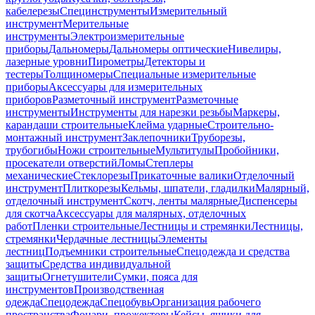
кабелерезы
Специнструменты
Измерительный
инструмент
Мерительные
инструменты
Электроизмерительные
приборы
Дальномеры
Дальномеры оптические
Нивелиры,
лазерные уровни
Пирометры
Детекторы и
тестеры
Толщиномеры
Специальные измерительные
приборы
Аксессуары для измерительных
приборов
Разметочный инструмент
Разметочные
инструменты
Инструменты для нарезки резьбы
Маркеры,
карандаши строительные
Клейма ударные
Строительно-
монтажный инструмент
Заклепочники
Труборезы,
трубогибы
Ножи строительные
Мультитулы
Пробойники,
просекатели отверстий
Ломы
Степлеры
механические
Стеклорезы
Прикаточные валики
Отделочный
инструмент
Плиткорезы
Кельмы, шпатели, гладилки
Малярный,
отделочный инструмент
Скотч, ленты малярные
Диспенсеры
для скотча
Аксессуары для малярных, отделочных
работ
Пленки строительные
Лестницы и стремянки
Лестницы,
стремянки
Чердачные лестницы
Элементы
лестниц
Подъемники строительные
Спецодежда и средства
защиты
Средства индивидуальной
защиты
Огнетушители
Сумки, пояса для
инструментов
Производственная
одежда
Спецодежда
Спецобувь
Организация рабочего
пространства
Фонари, прожекторы
Кейсы, ящики для