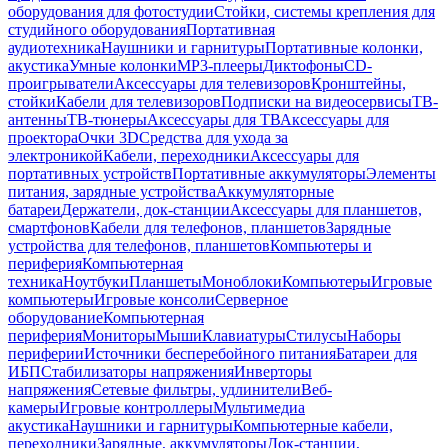
оборудования для фотостудии
Стойки, системы крепления для
студийного оборудования
Портативная
аудиотехника
Наушники и гарнитуры
Портативные колонки,
акустика
Умные колонки
MP3-плееры
Диктофоны
CD-
проигрыватели
Аксессуары для телевизоров
Кронштейны,
стойки
Кабели для телевизоров
Подписки на видеосервисы
ТВ-
антенны
ТВ-тюнеры
Аксессуары для ТВ
Аксессуары для
проектора
Очки 3D
Средства для ухода за
электроникой
Кабели, переходники
Аксессуары для
портативных устройств
Портативные аккумуляторы
Элементы
питания, зарядные устройства
Аккумуляторные
батареи
Держатели, док-станции
Аксессуары для планшетов,
смартфонов
Кабели для телефонов, планшетов
Зарядные
устройства для телефонов, планшетов
Компьютеры и
периферия
Компьютерная
техника
Ноутбуки
Планшеты
Моноблоки
Компьютеры
Игровые
компьютеры
Игровые консоли
Серверное
оборудование
Компьютерная
периферия
Мониторы
Мыши
Клавиатуры
Стилусы
Наборы
периферии
Источники бесперебойного питания
Батареи для
ИБП
Стабилизаторы напряжения
Инверторы
напряжения
Сетевые фильтры, удлинители
Веб-
камеры
Игровые контроллеры
Мультимедиа
акустика
Наушники и гарнитуры
Компьютерные кабели,
переходники
Зарядные, аккумуляторы
Док-станции,