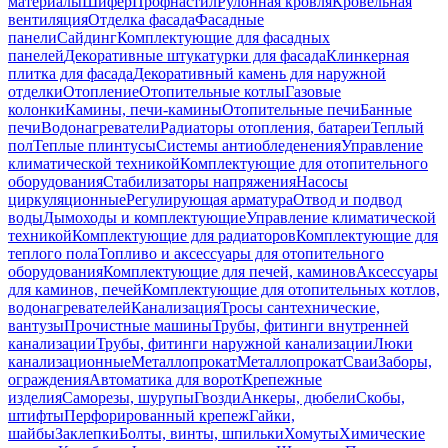
материалы
Шифер
Профнастил
Рулонная кровля
Кровельная
вентиляция
Отделка фасада
Фасадные
панели
Сайдинг
Комплектующие для фасадных
панелей
Декоративные штукатурки для фасада
Клинкерная
плитка для фасада
Декоративный камень для наружной
отделки
Отопление
Отопительные котлы
Газовые
колонки
Камины, печи-камины
Отопительные печи
Банные
печи
Водонагреватели
Радиаторы отопления, батареи
Теплый
пол
Теплые плинтусы
Системы антиобледенения
Управление
климатической техникой
Комплектующие для отопительного
оборудования
Стабилизаторы напряжения
Насосы
циркуляционные
Регулирующая арматура
Отвод и подвод
воды
Дымоходы и комплектующие
Управление климатической
техникой
Комплектующие для радиаторов
Комплектующие для
теплого пола
Топливо и аксессуары для отопительного
оборудования
Комплектующие для печей, каминов
Аксессуары
для каминов, печей
Комплектующие для отопительных котлов,
водонагревателей
Канализация
Тросы сантехнические,
вантузы
Прочистные машины
Трубы, фитинги внутренней
канализации
Трубы, фитинги наружной канализации
Люки
канализационные
Металлопрокат
Металлопрокат
Сваи
Заборы,
ограждения
Автоматика для ворот
Крепежные
изделия
Саморезы, шурупы
Гвозди
Анкеры, дюбели
Скобы,
штифты
Перфорированный крепеж
Гайки,
шайбы
Заклепки
Болты, винты, шпильки
Хомуты
Химические