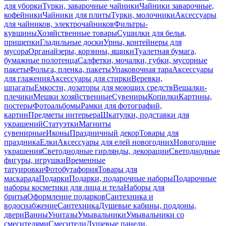
для уборки
Турки, заварочные чайники
Чайники заварочные,
кофейники
Чайники для плиты
Турки, молочники
Аксессуары
для чайников, электрочайников
Фильтры-
кувшины
Хозяйственные товары
Сушилки для белья,
прищепки
Гладильные доски
Урны, контейнеры для
мусора
Органайзеры, корзины, ящики
Туалетная бумага,
бумажные полотенца
Салфетки, мочалки, губки, мусорные
пакеты
Фольга, пленка, пакеты
Упаковочная тара
Аксессуары
для глажения
Аксессуары для стирки
Веревки,
шпагаты
Емкости, дозаторы для моющих средств
Вешалки-
плечики
Мешки хозяйственные
Сувениры
Копилки
Картины,
постеры
Фотоальбомы
Рамки для фотографий,
картин
Предметы интерьера
Шкатулки, подставки для
украшений
Статуэтки
Магниты
сувенирные
Иконы
Праздничный декор
Товары для
праздника
Елки
Аксессуары для елей новогодних
Новогодние
украшения
Светодиодные гирлянды, декорации
Светодиодные
фигуры, игрушки
Временные
татуировки
Фотобутафория
Товары для
маскарада
Подарки
Подарки, подарочные наборы
Подарочные
наборы косметики для лица и тела
Наборы для
бритья
Оформление подарков
Сантехника и
водоснабжение
Сантехника
Душевые кабины, поддоны,
двери
Ванны
Унитазы
Умывальники
Умывальники со
смесителями
Смесители
Душевые панели,