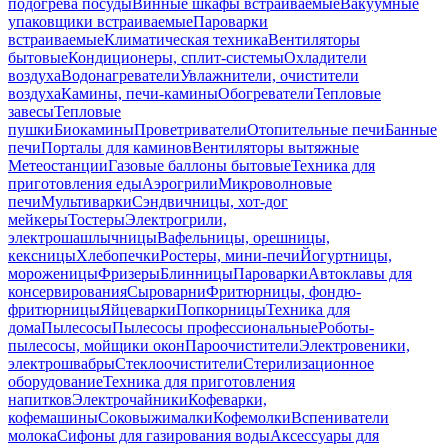
подогрева посуды
Винные шкафы встраиваемые
Вакуумные
упаковщики встраиваемые
Пароварки
встраиваемые
Климатическая техника
Вентиляторы
бытовые
Кондиционеры, сплит-системы
Охладители
воздуха
Водонагреватели
Увлажнители, очистители
воздуха
Камины, печи-камины
Обогреватели
Тепловые
завесы
Тепловые
пушки
Биокамины
Проветриватели
Отопительные печи
Банные
печи
Порталы для каминов
Вентиляторы вытяжные
Метеостанции
Газовые баллоны бытовые
Техника для
приготовления еды
Аэрогрили
Микроволновые
печи
Мультиварки
Сэндвичницы, хот-дог
мейкеры
Тостеры
Электрогрили,
электрошашлычницы
Вафельницы, орешницы,
кексницы
Хлебопечки
Ростеры, мини-печи
Йогуртницы,
мороженицы
Фризеры
Блинницы
Пароварки
Автоклавы для
консервирования
Сыроварни
Фритюрницы, фондю-
фритюрницы
Яйцеварки
Попкорницы
Техника для
дома
Пылесосы
Пылесосы профессиональные
Роботы-
пылесосы, мойщики окон
Пароочистители
Электровеники,
электрошвабры
Стеклоочистители
Стерилизационное
оборудование
Техника для приготовления
напитков
Электрочайники
Кофеварки,
кофемашины
Соковыжималки
Кофемолки
Вспениватели
молока
Сифоны для газирования воды
Аксессуары для