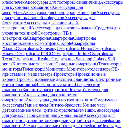
хлебопечек
Аксессуары для тостеров, сэндвичниц
Аксессуары
для кухонных комбайнов
Аксессуары для
мясорубок
Аксессуары для блендеров, миксеров
Аксессуары
для сушилок овощей и фруктов
Аксессуары для
йогуртниц
Аксессуары для аэрогрилей,
электрогрилей
Аксессуары для соковыжималок
Средства для
ухода за техникой
Смартфоны, ТВ и
электроника
Смартфоны
Смартфоны
Смартфоны
восстановленные
Смартфоны Apple
Смартфоны
Xiaomi
Смартфоны Samsung
Смартфоны Honor
Смартфоны
Huawei
Смартфоны POCO
Смартфоны Infinix
Смартфоны
Tecno
Смартфоны Realme
Смартфоны Samsung Galaxy S26
series
Кнопочные телефоны
Складные смартфоны
Телевизоры,
мониторы
Телевизоры
Мониторы
Мониторы-телевизоры
ТВ-
приставки и медиаплееры
Проекторы
Проекционные
экраны
Профессиональные дисплеи
Планшеты, электронные
книги
Планшеты
Электронные книги
Графические
планшеты
Блокноты электронные
Чехлы, бамперы для
планшетов
Аксессуары для планшетов,
смартфонов
Аксессуары для электронных книг
Смарт-часы,
аксессуары
Умные часы
Фитнес-браслеты
Умные часы
детские
Умные часы, фитнес-браслеты
Ремешки, аксессуары
для умных часов
Кабели для умных часов
Аксессуары для
смартфонов, планшетов
Зарядные устройства для телефонов,
планшетов
Чехлы, защитные стекла для телефонов
Чехлы для