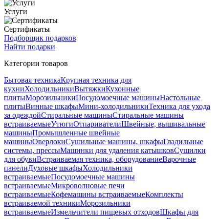
Услуги
Сертификаты
Подборщик подарков
Найти подарки
Категории товаров
Бытовая техника
Крупная техника для
кухни
Холодильники
Вытяжки
Кухонные
плиты
Морозильники
Посудомоечные машины
Настольные
плиты
Винные шкафы
Мини-холодильники
Техника для ухода
за одеждой
Стиральные машины
Стиральные машины
встраиваемые
Утюги
Отпариватели
Швейные, вышивальные
машины
Промышленные швейные
машины
Оверлоки
Сушильные машины, шкафы
Гладильные
системы, прессы
Машинки для удаления катышков
Сушилки
для обуви
Встраиваемая техника, оборудование
Варочные
панели
Духовые шкафы
Холодильники
встраиваемые
Посудомоечные машины
встраиваемые
Микроволновые печи
встраиваемые
Кофемашины встраиваемые
Комплекты
встраиваемой техники
Морозильники
встраиваемые
Измельчители пищевых отходов
Шкафы для