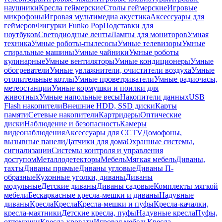
наушники
Кресла геймерские
Столы геймерские
Игровые
микрофоны
Игровая мультимедиа акустика
Аксессуары для
геймеров
Фигурки Funko Pop
Подставки для
ноутбуков
Светодиодные ленты
Лампы для мониторов
Умная
техника
Умные роботы-пылесосы
Умные телевизоры
Умные
стиральные машины
Умные чайники
Умные роботы
кулинарные
Умные вентиляторы
Умные кондиционеры
Умные
обогреватели
Умные увлажнители, очистители воздуха
Умные
отопительные котлы
Умные проветриватели
Умные радиочасы,
метеостанции
Умные кормушки и поилки для
животных
Умные напольные весы
Накопители данных
USB
Flash накопители
Внешние HDD, SSD диски
Карты
памяти
Сетевые накопители
Картридеры
Оптические
диски
Наблюдение и безопасность
Камеры
видеонаблюдения
Аксессуары для CCTV
Домофоны,
вызывные панели
Датчики для дома
Охранные системы,
сигнализации
Системы контроля и управления
доступом
Металлодетекторы
Мебель
Мягкая мебель
Диваны,
тахты
Диваны прямые
Диваны угловые
Диваны П-
образные
Кухонные уголки, диваны
Диваны
модульные
Детские диваны
Диваны садовые
Комплекты мягкой
мебели
Бескаркасные кресла-мешки и диваны
Надувные
диваны
Кресла
Кресла
Кресла-мешки и пуфы
Кресла-качалки,
кресла-маятники
Детские кресла, пуфы
Надувные кресла
Пуфы,
оттоманки
Кресла-кровати
Игровая мебель
Кресла