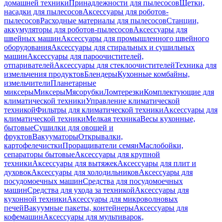
домашней техники
Принадлежности для пылесосов
Щетки,
насадки для пылесосов
Аксессуары для роботов-
пылесосов
Расходные материалы для пылесосов
Станции,
аккумуляторы для роботов-пылесосов
Аксессуары для
швейных машин
Аксессуары для промышленного швейного
оборудования
Аксессуары для стиральных и сушильных
машин
Аксессуары для пароочистителей,
отпаривателей
Аксессуары для стеклоочистителей
Техника для
измельчения продуктов
Блендеры
Кухонные комбайны,
измельчители
Планетарные
миксеры
Миксеры
Мясорубки
Ломтерезки
Комплектующие для
климатической техники
Управление климатической
техникой
Фильтры для климатической техники
Аксессуары для
климатической техники
Мелкая техника
Весы кухонные,
бытовые
Сушилки для овощей и
фруктов
Вакууматоры
Открывалки,
картофелечистки
Проращиватели семян
Маслобойки,
сепараторы бытовые
Аксессуары для крупной
техники
Аксессуары для вытяжек
Аксессуары для плит и
духовок
Аксессуары для холодильников
Аксессуары для
посудомоечных машин
Средства для посудомоечных
машин
Средства для ухода за техникой
Аксессуары для
кухонной техники
Аксессуары для микроволновых
печей
Вакуумные пакеты, контейнеры
Аксессуары для
кофемашин
Аксессуары для мультиварок,