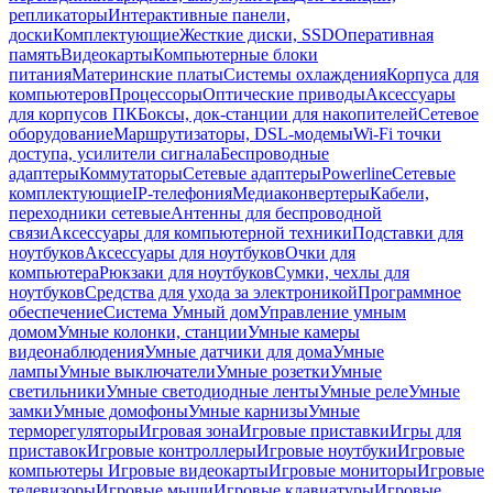
репликаторы
Интерактивные панели,
доски
Комплектующие
Жесткие диски, SSD
Оперативная
память
Видеокарты
Компьютерные блоки
питания
Материнские платы
Системы охлаждения
Корпуса для
компьютеров
Процессоры
Оптические приводы
Аксессуары
для корпусов ПК
Боксы, док-станции для накопителей
Сетевое
оборудование
Маршрутизаторы, DSL-модемы
Wi-Fi точки
доступа, усилители сигнала
Беспроводные
адаптеры
Коммутаторы
Сетевые адаптеры
Powerline
Сетевые
комплектующие
IP-телефония
Медиаконвертеры
Кабели,
переходники сетевые
Антенны для беспроводной
связи
Аксессуары для компьютерной техники
Подставки для
ноутбуков
Аксессуары для ноутбуков
Очки для
компьютера
Рюкзаки для ноутбуков
Сумки, чехлы для
ноутбуков
Средства для ухода за электроникой
Программное
обеспечение
Система Умный дом
Управление умным
домом
Умные колонки, станции
Умные камеры
видеонаблюдения
Умные датчики для дома
Умные
лампы
Умные выключатели
Умные розетки
Умные
светильники
Умные светодиодные ленты
Умные реле
Умные
замки
Умные домофоны
Умные карнизы
Умные
терморегуляторы
Игровая зона
Игровые приставки
Игры для
приставок
Игровые контроллеры
Игровые ноутбуки
Игровые
компьютеры
Игровые видеокарты
Игровые мониторы
Игровые
телевизоры
Игровые мыши
Игровые клавиатуры
Игровые