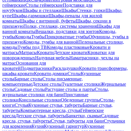
геймерские
Столы геймерские
Подставки для
ноутбуков
Шкафы и стеллажи
Шкафы
Стенки, горки
Шкафы-
купе
Шкафы-гармошки
Шкафы-пеналы для жилой
комнаты
Шкафы с витриной, буфеты
Шкафы, секции в
прихожую
Полки, стеллажи, системы хранения
Шкафы для
ванной комнаты
Вешалки, подставки для зонтов
Комоды,
тумбы
Комоды
Тумбы
Прикроватные тумбы
Обувницы, тумбы в
прихожую
Комоды, тумбы для ванной
Пеленальные столики,
комоды
Тумбы под ТВ
Комоды пластиковые
Кровати и
матрасы
Матрасы
Кровати
Детские кровати
Кроватки для
новорожденных
Надувная мебель
Наматрасники, чехлы на
матрас
Основания для
кроватей
Подматрасники
Раскладушки
Кровати-трансформеры,
шкафы-кровати
Кровати-домики
Столы
Кухонные
столы
Барные столы
Столы письменные,
компьютерные
Детские столы
Туалетные столики
Журнальные
столы
Садовые столы
Растущие столы и парты
Столы,
журнальные столики для бани
Приставные
столики
Консольные столики
Обеденные группы
Столы-
книги
Стулья
Кухонные стулья, табуреты
Барные стулья,
табуреты
Компьютерные кресла, стулья
Геймерские
кресла
Детские стулья, табуреты
Банкетки, скамьи
Садовые
кресла, стулья, табуреты
Стулья, табуреты для бани
Стульчики
для кормления
Кухня
Кухонный гарнитур
Кухонные