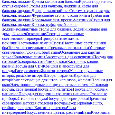
балкона, лоджии
Кресла-мешки для балкона
Кресла подвесные,
стулья садовые
Столы для балкона, лоджии
Шкафы для
балкона, лоджии
Дверцы жалюзийные
Системы хранения для
балкона, лоджии
Журнальные столы, столы-книги
Тумбы для
балкона, лоджии
Кресла-качалки, кресла-маятники
Стулья для
балкона, лоджии
Кресла, пуфы для балкона,
лоджии
Компактные столы для балкона, лоджии
Товары для
дома, бакалея
Освещение
Люстры, потолочные
светильники
Торшеры
Прикроватные лампы,
ночники
Настольные лампы
Споты
Настенные светильники,
бра
Точечные светильники
Трековые светильники
Уличные
светильники, фонари, бра
Лампы
Освещение для картин,
зеркал
Кольцевые лампы
Аксессуары для освещения
Посуда для
готовки
Сковороды, сотейники, воки
Кастрюли, ковши,
казаны
Посуда для СВЧ
Крышки и аксессуары для
посуды
Гастроемкости
Жалюзи, шторы
Жалюзи, рулонные
шторы, римские шторы
Шторы, гардины
Карнизы для
штор
Комплектующие для штор, карнизов, жалюзи
Пленки для
окон
Электроприводные солнцезащитные системы
Столовая
посуда, сервировка
Посуда для напитков
Посуда для горячих
напитков
Посуда для подачи и хранения напитков
Столовые
приборы
Столовая посуда
Посуда для сервировки
Предметы
сервировки
Детская столовая посуда
Декор
Зеркала
Кашпо,
стойки для цветов
Картины, постеры
Часы
интерьерные
Искусственные цветы, растения
Вазы
Ключницы,