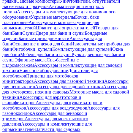
грядки
Садовые компостеры
Уничтожители, отпугиватели
насекомых и грызунов
Автоматизация и контроль
полива
Аксессуары и комплектующие для поливочного
оборудования
Укрывные материалы
Бочки, баки
пластиковые
Аксессуары и комплектующие для
опрыскивателей
Шланги для опрыскивателей
Товары для
бани
Бани
Сауны
Двери для бани и сауны
Бондарные
изделия
Банные принадлежности
Аксессуары для
бани
Оснащение и декор для бани
Измерительные приборы для
бани
Фитобочки, купели
Комплектующие для купелей
Окна
для бани
Мебель для бани и сауны
Ручки дверные для бани и
сауны
Эфирные масла
Спа-бассейны с
гидромассажем
Аксессуары и комплектующие для садовой
техники
Навесное оборудование
Двигатели для
мотоблоков
Прицепы для мотоблоков,
минитракторов
Аксессуары для газонной техники
Аксессуары
для цепных пил
Аксессуары для садовой техники
Аксессуары
для кусторезов, ножниц садовых
Моторные масла для садовой
техники
Аксессуары для аэратоторов и
скарификаторов
Аксессуары для культиваторов и
мотоблоков
Аксессуары для воздуходувок
Аксессуары для
газонокосилок
Аксессуары для бензокос и
триммеров
Аксессуары для моек высокого
давления
Аксессуары и комплектующие для
опрыскивателей
Запчасти для садовых