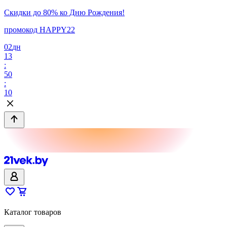
Скидки до 80% ко Дню Рождения!
промокод HAPPY22
02
дн
13
:
50
:
10
Каталог товаров