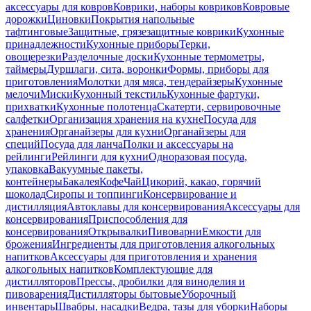
аксессуары для ковров
Коврики, наборы ковриков
Ковровые
дорожки
Циновки
Покрытия напольные
тафтинговые
Защитные, грязезащитные коврики
Кухонные
принадлежности
Кухонные приборы
Терки,
овощерезки
Разделочные доски
Кухонные термометры,
таймеры
Дуршлаги, сита, воронки
Формы, приборы для
приготовления
Молотки для мяса, тендерайзеры
Кухонные
мелочи
Миски
Кухонный текстиль
Кухонные фартуки,
прихватки
Кухонные полотенца
Скатерти, сервировочные
салфетки
Организация хранения на кухне
Посуда для
хранения
Органайзеры для кухни
Органайзеры для
специй
Посуда для ланча
Полки и аксессуары на
рейлинги
Рейлинги для кухни
Одноразовая посуда,
упаковка
Вакуумные пакеты,
контейнеры
Бакалея
Кофе
Чай
Цикорий, какао, горячий
шоколад
Сиропы и топпинги
Консервирование и
дистилляция
Автоклавы для консервирования
Аксессуары для
консервирования
Приспособления для
консервирования
Открывалки
Пивоварни
Емкости для
брожения
Ингредиенты для приготовления алкогольных
напитков
Аксессуары для приготовления и хранения
алкогольных напитков
Комплектующие для
дистилляторов
Прессы, дробилки для виноделия и
пивоварения
Дистилляторы бытовые
Уборочный
инвентарь
Швабры, насадки
Ведра, тазы для уборки
Наборы