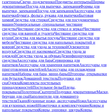
газетницы
Свечи, подсвечники
Предметы интерьера
Ширмы
декоративные
Посуда для выпечки, запекания
Формы для
выпечки, запекания
Посуда для запекания
Аксессуары для
выпечки
Бумага, фольга, рукава для выпечки
Бытовая
химия
Средства для стирки
Средства для посудомоечных
машин
Универсальные, специальные чистящие
средства
Чистящие средства для стекол и зеркал
Чистящие
средства для ванной и туалета
Чистящие средства для
кухни
Средства для мытья посуды
Чистящие средства для
мебели
Чистящие средства для напольных покрытий и
ковров
Средства для ухода за техникой
Освежители
воздуха
Средства от насекомых
Средства ухода за
одеждой
Средства ухода за обувью
Дезинфицирующие
средства
Аксессуары для бара
Сервировка для
напитков
Аксессуары для хранения напитков
Аксессуары для
приготовления коктейлей
Аксессуары для охлаждения
напитков
Наборы для бара, мини-бары
Штопоры, открывалки
для бутылок
Домашний текстиль
Подушки для
сна
Одеяла
Комплекты постельных
принадлежностей
Постельное белье
Пледы,
покрывала
Полотенца
Скатерти
Подушки декоративные
Маски,
беруши для сна
Наполнители для домашнего
текстиля
Ткани
Кухонные ножи, аксессуары
Ножи
Аксессуары
для кухонных ножей
Ножеточки и комплектующие
Ковры и
напольные покрытия
Ковры, циновки, шкуры
Ковры,