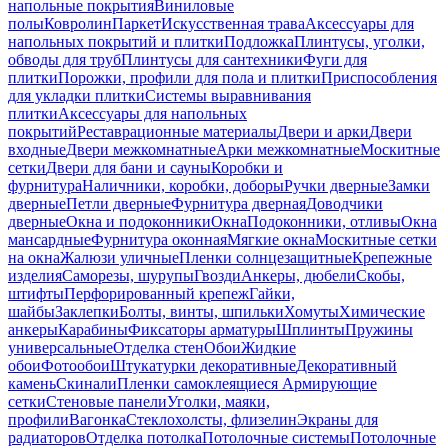
напольные покрытия
Виниловые
полы
Ковролин
Паркет
Искусственная трава
Аксессуары для
напольных покрытий и плитки
Подложка
Плинтусы, уголки,
обводы для труб
Плинтусы для сантехники
Фуги для
плитки
Порожки, профили для пола и плитки
Приспособления
для укладки плитки
Системы выравнивания
плитки
Аксессуары для напольных
покрытий
Реставрационные материалы
Двери и арки
Двери
входные
Двери межкомнатные
Арки межкомнатные
Москитные
сетки
Двери для бани и сауны
Коробки и
фурнитура
Наличники, коробки, доборы
Ручки дверные
Замки
дверные
Петли дверные
Фурнитура дверная
Доводчики
дверные
Окна и подоконники
Окна
Подоконники, отливы
Окна
мансардные
Фурнитура оконная
Мягкие окна
Москитные сетки
на окна
Жалюзи уличные
Пленки солнцезащитные
Крепежные
изделия
Саморезы, шурупы
Гвозди
Анкеры, дюбели
Скобы,
штифты
Перфорированный крепеж
Гайки,
шайбы
Заклепки
Болты, винты, шпильки
Хомуты
Химические
анкеры
Карабины
Фиксаторы арматуры
Шплинты
Пружины
универсальные
Отделка стен
Обои
Жидкие
обои
Фотообои
Штукатурки декоративные
Декоративный
камень
Скинали
Пленки самоклеящиеся
Армирующие
сетки
Стеновые панели
Уголки, маяки,
профили
Вагонка
Стеклохолсты, флизелин
Экраны для
радиаторов
Отделка потолка
Потолочные системы
Потолочные