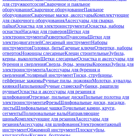
для стружкоотсосов
Сварочное и паяльное
оборудование
Сварочное оборудование
Паяльное
оборудование
Сварочные маски, аксессуары
Комплектующие
для сварочного оборудования
Аксессуары для сварки,
пайки
Оснастка для электроинструмента
Оснастка, наборы
оснастки
Насадки для граверов
Щетки для
электроинструмента
Развертки
Пуансоны
Щетки для
электродвигателей
Слесарный инструмент
Наборы
инструментов
Головки, биты
Гаечные ключи
Отвертки, наборы
отверток
Ножницы слесарные
Клещи строительные
Зубила,
керны, выколотки
Щетки слесарные
Оснастка и аксессуары для
бурения и сверления
Сверла, буры, зенкеры
Коронки
Зубила для
электроинструмента
Аксессуары для бурения и
сверления
Столярный инструмент
Тиски, струбцины,
гейферные зажимы
Ручные пилы, ножовки
Молотки, кувалды,
киянки
Напильники
Ручные стамески
Рубанки, рашпили
ручные
Оснастка и аксессуары для резания и
шлифования
Отрезные, пильные диски
Пильные полотна для
электроинструмента
Фрезы
Шлифовальные диски, насадки,
листы
Шлифовальные чашки
Точильные камни, круги,
сегменты
Полировальные валы
Направляющие
шины
Комплектующие для резания
Аксессуары для
резания
Аксессуары для шлифования
Электромонтажный
инструмент
Обжимной инструмент
Плоскогубцы,
круглогубцы
Кусачки, болторезы,