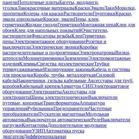
панели
Потолочные плиты
Багеты, молдинги,
уголки
Лакокрасочные материалы
Краски
Эмали
Лаки
Морилки,
пропитки
Колеры для краски
Растворители
Грунтовки
Краски,
эмали аэрозольные
Краски, эмали
Пены, клеи,
герметики
Жидкие гвозди
Герметики
Монтажная пена
Клеи для
обоев
Клеи для напольных покрытий
Очистители,
растворители
Фиксаторы резьбы
Клеи
Герметики,
пены
Электромонтажное оборудование
Розетки и
выключатели
Электрические звонки
Коробки
распределительные и подрозетники
Электропатроны
Вилки,
штепсели
Молниеприемники
Заземление
Электромонтажные
изделия
Клеммы
Средства диэлектрические
Трубки
термоусаживаемые
Изолирующие зажимы
Кабель и системы
для прокладки
Короба, трубы, металлорукав
Силовой
кабель
Наконечники, гильзы кабельные
Аксессуары для труб,
коробов
Кабельный крепеж
Арматура СИП
Электрощитовое
оборудование
Электрощиты
Аксессуары для
электрощита
Шины электротехнические
Выключатели
путевые, концевые
Трансформаторы
Аппаратура
управления
Рубильники
Предохранители
Частотные
преобразователи
Пускатели магнитные
Модульная
автоматика
Выключатели автоматические
Реле
Выключатели
нагрузки
Контакторы
Дополнительное модульное
оборудование
УЗИП
Автоматика пуска
двигателя
Дифференциальные