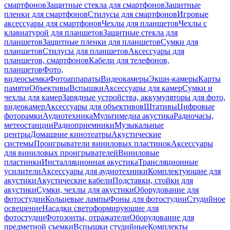
смартфонов
Защитные стекла для смартфонов
Защитные
пленки для смартфонов
Стилусы для смартфонов
Игровые
аксессуары для смартфонов
Чехлы для планшетов
Чехлы с
клавиатурой для планшетов
Защитные стекла для
планшетов
Защитные пленки для планшетов
Сумки для
планшетов
Стилусы для планшетов
Аксессуары для
планшетов, смартфонов
Кабели для телефонов,
планшетов
Фото,
видеосъемка
Фотоаппараты
Видеокамеры
Экшн-камеры
Карты
памяти
Объективы
Вспышки
Аксессуары для камер
Сумки и
чехлы для камер
Зарядные устройства, аккумуляторы для фото,
видеокамер
Аксессуары для объективов
Штативы
Цифровые
фоторамки
Аудиотехника
Мультимедиа акустика
Радиочасы,
метеостанции
Радиоприемники
Музыкальные
центры
Домашние кинотеатры
Акустические
системы
Проигрыватели виниловых пластинок
Аксессуары
для виниловых проигрывателей
Виниловые
пластинки
Инсталляционная акустика
Трансляционные
усилители
Аксессуары для аудиотехники
Комплектующие для
акустики
Акустические кабели
Подставки, стойки для
акустики
Сумки, чехлы для акустики
Оборудование для
фотостудии
Кольцевые лампы
Фоны для фотостудии
Студийное
освещение
Насадки светоформирующие для
фотостудии
Фотозонты, отражатели
Оборудование для
предметной съемки
Вспышки студийные
Комплекты