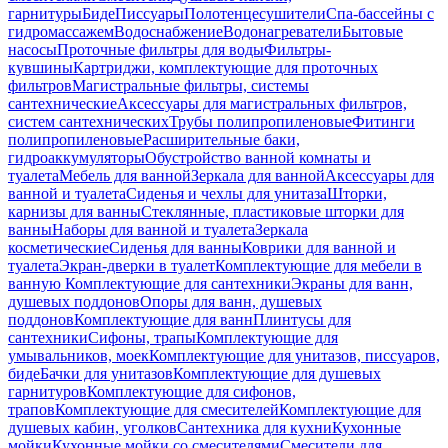
гарнитуры
Биде
Писсуары
Полотенцесушители
Спа-бассейны с
гидромассажем
Водоснабжение
Водонагреватели
Бытовые
насосы
Проточные фильтры для воды
Фильтры-
кувшины
Картриджи, комплектующие для проточных
фильтров
Магистральные фильтры, системы
сантехнические
Аксессуары для магистральных фильтров,
систем сантехнических
Трубы полипропиленовые
Фитинги
полипропиленовые
Расширительные баки,
гидроаккумуляторы
Обустройство ванной комнаты и
туалета
Мебель для ванной
Зеркала для ванной
Аксессуары для
ванной и туалета
Сиденья и чехлы для унитаза
Шторки,
карнизы для ванны
Стеклянные, пластиковые шторки для
ванны
Наборы для ванной и туалета
Зеркала
косметические
Сиденья для ванны
Коврики для ванной и
туалета
Экран-дверки в туалет
Комплектующие для мебели в
ванную
Комплектующие для сантехники
Экраны для ванн,
душевых поддонов
Опоры для ванн, душевых
поддонов
Комплектующие для ванн
Плинтусы для
сантехники
Сифоны, трапы
Комплектующие для
умывальников, моек
Комплектующие для унитазов, писсуаров,
биде
Бачки для унитазов
Комплектующие для душевых
гарнитуров
Комплектующие для сифонов,
трапов
Комплектующие для смесителей
Комплектующие для
душевых кабин, уголков
Сантехника для кухни
Кухонные
мойки
Кухонные мойки со смесителями
Смесители для