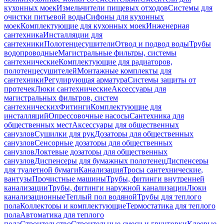
кухонных моек
Измельчители пищевых отходов
Системы для
очистки питьевой воды
Сифоны для кухонных
моек
Комплектующие для кухонных моек
Инженерная
сантехника
Инсталляции для
сантехники
Полотенцесушители
Отвод и подвод воды
Трубы
водопроводные
Магистральные фильтры, системы
сантехнические
Комплектующие для радиаторов,
полотенцесушителей
Монтажные комплекты для
сантехники
Регулирующая арматура
Системы защиты от
протечек
Люки сантехнические
Аксессуары для
магистральных фильтров, систем
сантехнических
Фитинги
Комплектующие для
инсталляций
Опрессовочные насосы
Сантехника для
общественных мест
Аксессуары для общественных
санузлов
Сушилки для рук
Дозаторы для общественных
санузлов
Сенсорные дозаторы для общественных
санузлов
Локтевые дозаторы для общественных
санузлов
Диспенсеры для бумажных полотенец
Диспенсеры
для туалетной бумаги
Канализация
Тросы сантехнические,
вантузы
Прочистные машины
Трубы, фитинги внутренней
канализации
Трубы, фитинги наружной канализации
Люки
канализационные
Теплый пол водяной
Трубы для теплого
пола
Коллекторы и комплектующие
Термостатика для теплого
пола
Автоматика для теплого
пола
Строительство
Строительные смеси и грунтовки
Клеевые