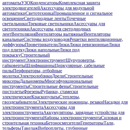
автоматы
УЗО
Конденсаторы
Комплексная защита
электродвигателей
Аксессуары для модульной
автоматики
Светотехника
Промышленное и сигнальное
освещение
Светодиодные ленты
Точечные
светильники
Трековые светильники
Аксессуары для
светотехники
Аксессуары для светодиодных
лент
Вентиляция
Вентиляторы вытяжные
Вентиляторы
канальные
Системы воздуховодов
Решетки вентиляционные,
диффузоры
Проветриватели
Люки
Люки ревизионные
Люки
под плитку
Люки напольные
Люки под
покраску
Строительный
инструмент
Электроинструмент
Шуруповерты,
гайковерты
Шлифмашины
Циркулярные, сабельные
пилы
Перфораторы, отбойные
молотки
Электролобзики
Дрели
Строительные
миксеры
Дальномеры
Многофункциональные
инструменты
Строительные фены
Строительные
пистолеты
Фрезеры
Рубанки, стамески
электрические
Краскопульты
Степлеры,
гвоздезабиватели
Электрические ножницы, резаки
Насадки для
электроинструмента
Аксессуары для
электроинструмента
Аккумуляторы, зарядные устройства для
электроинструмента
Наборы электроинструмента
Силовая и
строительная техника
Бетоносмесители
Генераторы
Тали,
тельферы
Такелаж
Виброплиты, глубинные