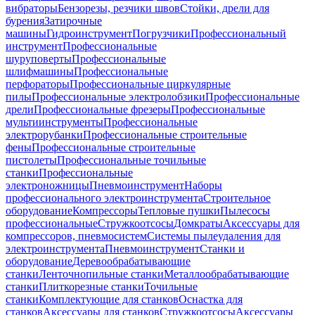
вибраторы
Бензорезы, резчики швов
Стойки, дрели для
бурения
Затирочные
машины
Гидроинструмент
Погрузчики
Профессиональный
инструмент
Профессиональные
шуруповерты
Профессиональные
шлифмашины
Профессиональные
перфораторы
Профессиональные циркулярные
пилы
Профессиональные электролобзики
Профессиональные
дрели
Профессиональные фрезеры
Профессиональные
мультиинструменты
Профессиональные
электрорубанки
Профессиональные строительные
фены
Профессиональные строительные
пистолеты
Профессиональные точильные
станки
Профессиональные
электроножницы
Пневмоинструмент
Наборы
профессионального электроинструмента
Строительное
оборудование
Компрессоры
Тепловые пушки
Пылесосы
профессиональные
Стружкоотсосы
Домкраты
Аксессуары для
компрессоров, пневмосистем
Системы пылеудаления для
электроинструмента
Пневмоинструмент
Станки и
оборудование
Деревообрабатывающие
станки
Ленточнопильные станки
Металлообрабатывающие
станки
Плиткорезные станки
Точильные
станки
Комплектующие для станков
Оснастка для
станков
Аксессуары для станков
Стружкоотсосы
Аксессуары