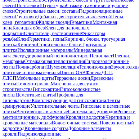
смеси
Шпатлевки
Штукатурки
Стяжки, самонивелирующие
смеси
Строительные смеси, составы
Гидроизоляционные
смеси
Грунтовки
Добавки для строительных смесей
Пены,
клеи, герметики
Жидкие гвозди
Герметики
Монтажная
пена
Клеи для обоев
Клеи для напольных
покрытий
Очистители, растворители
Фиксаторы
резьбы
Клеи
Герметики, пены
Кирпичи, блоки, тротуарная
плитка
Кирпичи
Строительные блоки
Тротуарная
плитка
Изоляционные материалы
Минеральная
вата
Экструдированный пенополистирол
Пенопласт
Пленки,
мембраны
Отражающая теплоизоляция
Гидроизоляционные
ленты
Поликарбонат
Шумоизоляция
Теплоизоляция
Звукоизоляц
плитные и пиломатериалы
Плиты OSB
Фанера
ДСП,
ЛДСП
Мебельные щиты
Террасные доски
Древесные
плиты
Пиломатериалы
Материалы для сухого
строительства
Гипсокартон
Гипсоволокнистые
листы
Цементные плиты
Профили для
гипсокартона
Комплектующие для гипсокартона
Ленты
армирующие
Уплотнительные ленты
Гипсовые и цементные
плиты
Вентиляторы вытяжные
Системы воздуховодов
Решетки
вентиляционные, диффузоры
Кровля и водосток
Черепица и
кровельные материалы
Водосточные системы
Поверхностный
водоотвод
Кровельные софиты
Доборные элементы
кровли
Гидроизоляционные