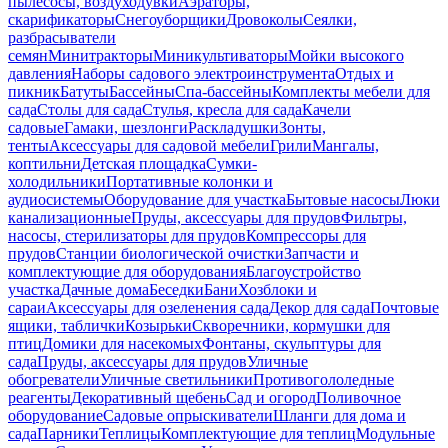
пылесосы, воздуходувки
Аэраторы,
скарификаторы
Снегоуборщики
Дровоколы
Сеялки,
разбрасыватели
семян
Минитракторы
Миникультиваторы
Мойки высокого
давления
Наборы садового электроинструмента
Отдых и
пикник
Батуты
Бассейны
Спа-бассейны
Комплекты мебели для
сада
Столы для сада
Стулья, кресла для сада
Качели
садовые
Гамаки, шезлонги
Раскладушки
Зонты,
тенты
Аксессуары для садовой мебели
Грили
Мангалы,
коптильни
Детская площадка
Сумки-
холодильники
Портативные колонки и
аудиосистемы
Оборудование для участка
Бытовые насосы
Люки
канализационные
Пруды, аксессуары для прудов
Фильтры,
насосы, стерилизаторы для прудов
Компрессоры для
прудов
Станции биологической очистки
Запчасти и
комплектующие для оборудования
Благоустройство
участка
Дачные дома
Беседки
Бани
Хозблоки и
сараи
Аксессуары для озеленения сада
Декор для сада
Почтовые
ящики, таблички
Козырьки
Скворечники, кормушки для
птиц
Домики для насекомых
Фонтаны, скульптуры для
сада
Пруды, аксессуары для прудов
Уличные
обогреватели
Уличные светильники
Противогололедные
реагенты
Декоративный щебень
Сад и огород
Поливочное
оборудование
Садовые опрыскиватели
Шланги для дома и
сада
Парники
Теплицы
Комплектующие для теплиц
Модульные