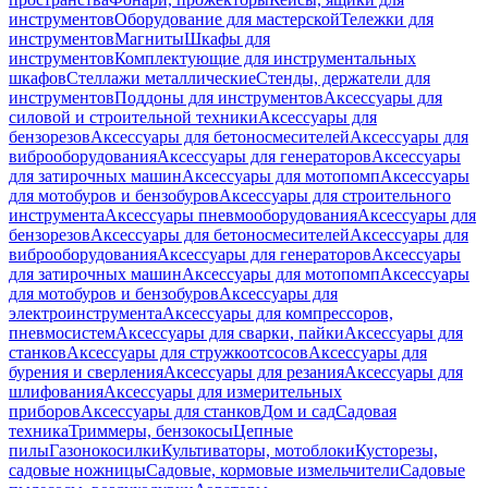
инструментов
Оборудование для мастерской
Тележки для
инструментов
Магниты
Шкафы для
инструментов
Комплектующие для инструментальных
шкафов
Стеллажи металлические
Стенды, держатели для
инструментов
Поддоны для инструментов
Аксессуары для
силовой и строительной техники
Аксессуары для
бензорезов
Аксессуары для бетоносмесителей
Аксессуары для
виброоборудования
Аксессуары для генераторов
Аксессуары
для затирочных машин
Аксессуары для мотопомп
Аксессуары
для мотобуров и бензобуров
Аксессуары для строительного
инструмента
Аксессуары пневмооборудования
Аксессуары для
бензорезов
Аксессуары для бетоносмесителей
Аксессуары для
виброоборудования
Аксессуары для генераторов
Аксессуары
для затирочных машин
Аксессуары для мотопомп
Аксессуары
для мотобуров и бензобуров
Аксессуары для
электроинструмента
Аксессуары для компрессоров,
пневмосистем
Аксессуары для сварки, пайки
Аксессуары для
станков
Аксессуары для стружкоотсосов
Аксессуары для
бурения и сверления
Аксессуары для резания
Аксессуары для
шлифования
Аксессуары для измерительных
приборов
Аксессуары для станков
Дом и сад
Садовая
техника
Триммеры, бензокосы
Цепные
пилы
Газонокосилки
Культиваторы, мотоблоки
Кусторезы,
садовые ножницы
Садовые, кормовые измельчители
Садовые