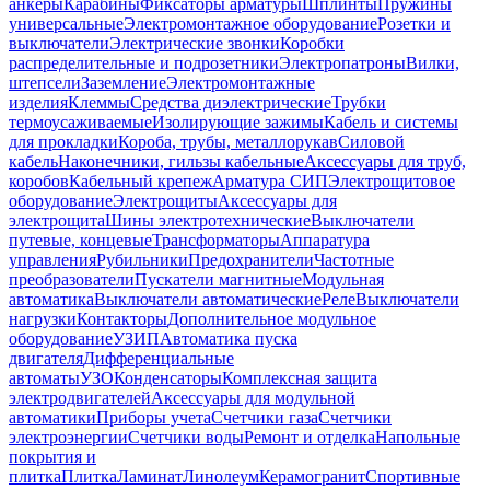
анкеры
Карабины
Фиксаторы арматуры
Шплинты
Пружины
универсальные
Электромонтажное оборудование
Розетки и
выключатели
Электрические звонки
Коробки
распределительные и подрозетники
Электропатроны
Вилки,
штепсели
Заземление
Электромонтажные
изделия
Клеммы
Средства диэлектрические
Трубки
термоусаживаемые
Изолирующие зажимы
Кабель и системы
для прокладки
Короба, трубы, металлорукав
Силовой
кабель
Наконечники, гильзы кабельные
Аксессуары для труб,
коробов
Кабельный крепеж
Арматура СИП
Электрощитовое
оборудование
Электрощиты
Аксессуары для
электрощита
Шины электротехнические
Выключатели
путевые, концевые
Трансформаторы
Аппаратура
управления
Рубильники
Предохранители
Частотные
преобразователи
Пускатели магнитные
Модульная
автоматика
Выключатели автоматические
Реле
Выключатели
нагрузки
Контакторы
Дополнительное модульное
оборудование
УЗИП
Автоматика пуска
двигателя
Дифференциальные
автоматы
УЗО
Конденсаторы
Комплексная защита
электродвигателей
Аксессуары для модульной
автоматики
Приборы учета
Счетчики газа
Счетчики
электроэнергии
Счетчики воды
Ремонт и отделка
Напольные
покрытия и
плитка
Плитка
Ламинат
Линолеум
Керамогранит
Спортивные