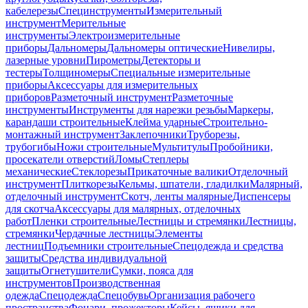
кабелерезы
Специнструменты
Измерительный
инструмент
Мерительные
инструменты
Электроизмерительные
приборы
Дальномеры
Дальномеры оптические
Нивелиры,
лазерные уровни
Пирометры
Детекторы и
тестеры
Толщиномеры
Специальные измерительные
приборы
Аксессуары для измерительных
приборов
Разметочный инструмент
Разметочные
инструменты
Инструменты для нарезки резьбы
Маркеры,
карандаши строительные
Клейма ударные
Строительно-
монтажный инструмент
Заклепочники
Труборезы,
трубогибы
Ножи строительные
Мультитулы
Пробойники,
просекатели отверстий
Ломы
Степлеры
механические
Стеклорезы
Прикаточные валики
Отделочный
инструмент
Плиткорезы
Кельмы, шпатели, гладилки
Малярный,
отделочный инструмент
Скотч, ленты малярные
Диспенсеры
для скотча
Аксессуары для малярных, отделочных
работ
Пленки строительные
Лестницы и стремянки
Лестницы,
стремянки
Чердачные лестницы
Элементы
лестниц
Подъемники строительные
Спецодежда и средства
защиты
Средства индивидуальной
защиты
Огнетушители
Сумки, пояса для
инструментов
Производственная
одежда
Спецодежда
Спецобувь
Организация рабочего
пространства
Фонари, прожекторы
Кейсы, ящики для