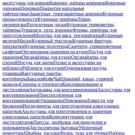
аксессуары для ковров
Коврики, наборы ковриков
Ковровые
дорожки
Циновки
Покрытия напольные
тафтинговые
Защитные, грязезащитные коврики
Кухонные
принадлежности
Кухонные приборы
Терки,
овощерезки
Разделочные доски
Кухонные термометры,
таймеры
Дуршлаги, сита, воронки
Формы, приборы для
приготовления
Молотки для мяса, тендерайзеры
Кухонные
мелочи
Миски
Кухонный текстиль
Кухонные фартуки,
прихватки
Кухонные полотенца
Скатерти, сервировочные
салфетки
Организация хранения на кухне
Посуда для
хранения
Органайзеры для кухни
Органайзеры для
специй
Посуда для ланча
Полки и аксессуары на
рейлинги
Рейлинги для кухни
Одноразовая посуда,
упаковка
Вакуумные пакеты,
контейнеры
Бакалея
Кофе
Чай
Цикорий, какао, горячий
шоколад
Сиропы и топпинги
Консервирование и
дистилляция
Автоклавы для консервирования
Аксессуары для
консервирования
Приспособления для
консервирования
Открывалки
Пивоварни
Емкости для
брожения
Ингредиенты для приготовления алкогольных
напитков
Аксессуары для приготовления и хранения
алкогольных напитков
Комплектующие для
дистилляторов
Прессы, дробилки для виноделия и
пивоварения
Дистилляторы бытовые
Уборочный
инвентарь
Швабры, насадки
Ведра, тазы для уборки
Наборы