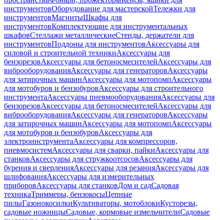
инструментов
Оборудование для мастерской
Тележки для
инструментов
Магниты
Шкафы для
инструментов
Комплектующие для инструментальных
шкафов
Стеллажи металлические
Стенды, держатели для
инструментов
Поддоны для инструментов
Аксессуары для
силовой и строительной техники
Аксессуары для
бензорезов
Аксессуары для бетоносмесителей
Аксессуары для
виброоборудования
Аксессуары для генераторов
Аксессуары
для затирочных машин
Аксессуары для мотопомп
Аксессуары
для мотобуров и бензобуров
Аксессуары для строительного
инструмента
Аксессуары пневмооборудования
Аксессуары для
бензорезов
Аксессуары для бетоносмесителей
Аксессуары для
виброоборудования
Аксессуары для генераторов
Аксессуары
для затирочных машин
Аксессуары для мотопомп
Аксессуары
для мотобуров и бензобуров
Аксессуары для
электроинструмента
Аксессуары для компрессоров,
пневмосистем
Аксессуары для сварки, пайки
Аксессуары для
станков
Аксессуары для стружкоотсосов
Аксессуары для
бурения и сверления
Аксессуары для резания
Аксессуары для
шлифования
Аксессуары для измерительных
приборов
Аксессуары для станков
Дом и сад
Садовая
техника
Триммеры, бензокосы
Цепные
пилы
Газонокосилки
Культиваторы, мотоблоки
Кусторезы,
садовые ножницы
Садовые, кормовые измельчители
Садовые