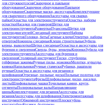
для стружкоотсосов
Сварочное и паяльное
оборудование
Сварочное оборудование
Паяльное
оборудование
Сварочные маски, аксессуары
Комплектующие
для сварочного оборудования
Аксессуары для сварки,
пайки
Оснастка для электроинструмента
Оснастка, наборы
оснастки
Насадки для граверов
Щетки для
электроинструмента
Развертки
Пуансоны
Щетки для
электродвигателей
Слесарный инструмент
Наборы
инструментов
Головки, биты
Гаечные ключи
Отвертки, наборы
отверток
Ножницы слесарные
Клещи строительные
Зубила,
керны, выколотки
Щетки слесарные
Оснастка и аксессуары для
бурения и сверления
Сверла, буры, зенкеры
Коронки
Зубила для
электроинструмента
Аксессуары для бурения и
сверления
Столярный инструмент
Тиски, струбцины,
гейферные зажимы
Ручные пилы, ножовки
Молотки, кувалды,
киянки
Напильники
Ручные стамески
Рубанки, рашпили
ручные
Оснастка и аксессуары для резания и
шлифования
Отрезные, пильные диски
Пильные полотна для
электроинструмента
Фрезы
Шлифовальные диски, насадки,
листы
Шлифовальные чашки
Точильные камни, круги,
сегменты
Полировальные валы
Направляющие
шины
Комплектующие для резания
Аксессуары для
резания
Аксессуары для шлифования
Электромонтажный
инструмент
Обжимной инструмент
Плоскогубцы,
круглогубцы
Кусачки, болторезы,