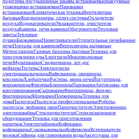
подогрева посуды
Винные шкафы встраиваемые
Вакуумные
упаковщики встраиваемые
Пароварки
встраиваемые
Климатическая техника
Вентиляторы
бытовые
Кондиционеры, сплит-системы
Охладители
воздуха
Водонагреватели
Увлажнители, очистители
воздуха
Камины, печи-камины
Обогреватели
Тепловые
завесы
Тепловые
пушки
Биокамины
Проветриватели
Отопительные печи
Банные
печи
Порталы для каминов
Вентиляторы вытяжные
Метеостанции
Газовые баллоны бытовые
Техника для
приготовления еды
Аэрогрили
Микроволновые
печи
Мультиварки
Сэндвичницы, хот-дог
мейкеры
Тостеры
Электрогрили,
электрошашлычницы
Вафельницы, орешницы,
кексницы
Хлебопечки
Ростеры, мини-печи
Йогуртницы,
мороженицы
Фризеры
Блинницы
Пароварки
Автоклавы для
консервирования
Сыроварни
Фритюрницы, фондю-
фритюрницы
Яйцеварки
Попкорницы
Техника для
дома
Пылесосы
Пылесосы профессиональные
Роботы-
пылесосы, мойщики окон
Пароочистители
Электровеники,
электрошвабры
Стеклоочистители
Стерилизационное
оборудование
Техника для приготовления
напитков
Электрочайники
Кофеварки,
кофемашины
Соковыжималки
Кофемолки
Вспениватели
молока
Сифоны для газирования воды
Аксессуары для