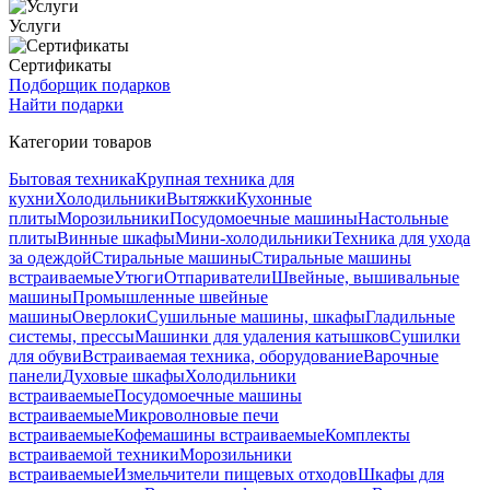
Услуги
Сертификаты
Подборщик подарков
Найти подарки
Категории товаров
Бытовая техника
Крупная техника для
кухни
Холодильники
Вытяжки
Кухонные
плиты
Морозильники
Посудомоечные машины
Настольные
плиты
Винные шкафы
Мини-холодильники
Техника для ухода
за одеждой
Стиральные машины
Стиральные машины
встраиваемые
Утюги
Отпариватели
Швейные, вышивальные
машины
Промышленные швейные
машины
Оверлоки
Сушильные машины, шкафы
Гладильные
системы, прессы
Машинки для удаления катышков
Сушилки
для обуви
Встраиваемая техника, оборудование
Варочные
панели
Духовые шкафы
Холодильники
встраиваемые
Посудомоечные машины
встраиваемые
Микроволновые печи
встраиваемые
Кофемашины встраиваемые
Комплекты
встраиваемой техники
Морозильники
встраиваемые
Измельчители пищевых отходов
Шкафы для