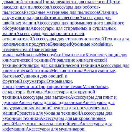
домашней техники
Принадлежности для пылесосов
Щетки,
насадки для пылесосов
Аксессуары для роботов-
пылесосов
Расходные материалы для пылесосов
Станции,
аккумуляторы для роботов-пылесосов
Аксессуары для
швейных машин
Аксессуары для промышленного швейного
оборудования
Аксессуары для стиральных и сушильных
машин
Аксессуары для пароочистителей,
отпаривателей
Аксессуары для стеклоочистителей
Техника для
измельчения продуктов
Блендеры
Кухонные комбайны,
измельчители
Планетарные
миксеры
Миксеры
Мясорубки
Ломтерезки
Комплектующие для
климатической техники
Управление климатической
техникой
Фильтры для климатической техники
Аксессуары для
климатической техники
Мелкая техника
Весы кухонные,
бытовые
Сушилки для овощей и
фруктов
Вакууматоры
Открывалки,
картофелечистки
Проращиватели семян
Маслобойки,
сепараторы бытовые
Аксессуары для крупной
техники
Аксессуары для вытяжек
Аксессуары для плит и
духовок
Аксессуары для холодильников
Аксессуары для
посудомоечных машин
Средства для посудомоечных
машин
Средства для ухода за техникой
Аксессуары для
кухонной техники
Аксессуары для микроволновых
печей
Вакуумные пакеты, контейнеры
Аксессуары для
кофемашин
Аксессуары для мультиварок,