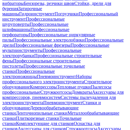
вибраторы
Бензорезы, резчики швов
Стойки, дрели для
бурения
Затирочные
машины
Гидроинструмент
Погрузчики
Профессиональный
инструмент
Профессиональные
шуруповерты
Профессиональные
шлифмашины
Профессиональные
перфораторы
Профессиональные циркулярные
пилы
Профессиональные электролобзики
Профессиональные
дрели
Профессиональные фрезеры
Профессиональные
мультиинструменты
Профессиональные
электрорубанки
Профессиональные строительные
фены
Профессиональные строительные
пистолеты
Профессиональные точильные
станки
Профессиональные
электроножницы
Пневмоинструмент
Наборы
профессионального электроинструмента
Строительное
оборудование
Компрессоры
Тепловые пушки
Пылесосы
профессиональные
Стружкоотсосы
Домкраты
Аксессуары для
компрессоров, пневмосистем
Системы пылеудаления для
электроинструмента
Пневмоинструмент
Станки и
оборудование
Деревообрабатывающие
станки
Ленточнопильные станки
Металлообрабатывающие
станки
Плиткорезные станки
Точильные
станки
Комплектующие для станков
Оснастка для
станков
Аксессуары для станков
Стружкоотсосы
Аксессуары