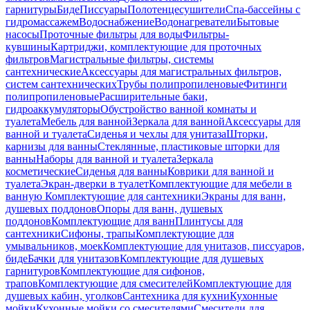
гарнитуры
Биде
Писсуары
Полотенцесушители
Спа-бассейны с
гидромассажем
Водоснабжение
Водонагреватели
Бытовые
насосы
Проточные фильтры для воды
Фильтры-
кувшины
Картриджи, комплектующие для проточных
фильтров
Магистральные фильтры, системы
сантехнические
Аксессуары для магистральных фильтров,
систем сантехнических
Трубы полипропиленовые
Фитинги
полипропиленовые
Расширительные баки,
гидроаккумуляторы
Обустройство ванной комнаты и
туалета
Мебель для ванной
Зеркала для ванной
Аксессуары для
ванной и туалета
Сиденья и чехлы для унитаза
Шторки,
карнизы для ванны
Стеклянные, пластиковые шторки для
ванны
Наборы для ванной и туалета
Зеркала
косметические
Сиденья для ванны
Коврики для ванной и
туалета
Экран-дверки в туалет
Комплектующие для мебели в
ванную
Комплектующие для сантехники
Экраны для ванн,
душевых поддонов
Опоры для ванн, душевых
поддонов
Комплектующие для ванн
Плинтусы для
сантехники
Сифоны, трапы
Комплектующие для
умывальников, моек
Комплектующие для унитазов, писсуаров,
биде
Бачки для унитазов
Комплектующие для душевых
гарнитуров
Комплектующие для сифонов,
трапов
Комплектующие для смесителей
Комплектующие для
душевых кабин, уголков
Сантехника для кухни
Кухонные
мойки
Кухонные мойки со смесителями
Смесители для