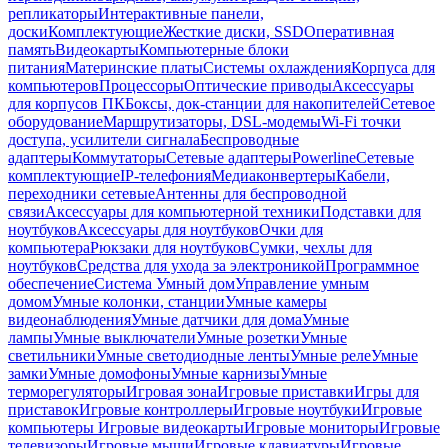
репликаторы
Интерактивные панели,
доски
Комплектующие
Жесткие диски, SSD
Оперативная
память
Видеокарты
Компьютерные блоки
питания
Материнские платы
Системы охлаждения
Корпуса для
компьютеров
Процессоры
Оптические приводы
Аксессуары
для корпусов ПК
Боксы, док-станции для накопителей
Сетевое
оборудование
Маршрутизаторы, DSL-модемы
Wi-Fi точки
доступа, усилители сигнала
Беспроводные
адаптеры
Коммутаторы
Сетевые адаптеры
Powerline
Сетевые
комплектующие
IP-телефония
Медиаконвертеры
Кабели,
переходники сетевые
Антенны для беспроводной
связи
Аксессуары для компьютерной техники
Подставки для
ноутбуков
Аксессуары для ноутбуков
Очки для
компьютера
Рюкзаки для ноутбуков
Сумки, чехлы для
ноутбуков
Средства для ухода за электроникой
Программное
обеспечение
Система Умный дом
Управление умным
домом
Умные колонки, станции
Умные камеры
видеонаблюдения
Умные датчики для дома
Умные
лампы
Умные выключатели
Умные розетки
Умные
светильники
Умные светодиодные ленты
Умные реле
Умные
замки
Умные домофоны
Умные карнизы
Умные
терморегуляторы
Игровая зона
Игровые приставки
Игры для
приставок
Игровые контроллеры
Игровые ноутбуки
Игровые
компьютеры
Игровые видеокарты
Игровые мониторы
Игровые
телевизоры
Игровые мыши
Игровые клавиатуры
Игровые