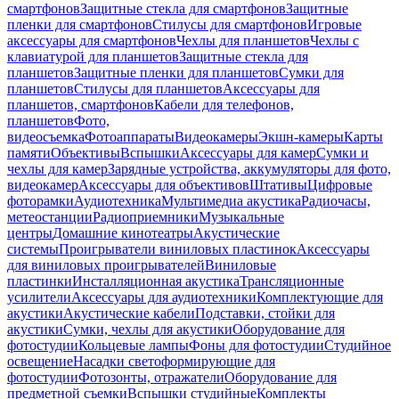
смартфонов
Защитные стекла для смартфонов
Защитные
пленки для смартфонов
Стилусы для смартфонов
Игровые
аксессуары для смартфонов
Чехлы для планшетов
Чехлы с
клавиатурой для планшетов
Защитные стекла для
планшетов
Защитные пленки для планшетов
Сумки для
планшетов
Стилусы для планшетов
Аксессуары для
планшетов, смартфонов
Кабели для телефонов,
планшетов
Фото,
видеосъемка
Фотоаппараты
Видеокамеры
Экшн-камеры
Карты
памяти
Объективы
Вспышки
Аксессуары для камер
Сумки и
чехлы для камер
Зарядные устройства, аккумуляторы для фото,
видеокамер
Аксессуары для объективов
Штативы
Цифровые
фоторамки
Аудиотехника
Мультимедиа акустика
Радиочасы,
метеостанции
Радиоприемники
Музыкальные
центры
Домашние кинотеатры
Акустические
системы
Проигрыватели виниловых пластинок
Аксессуары
для виниловых проигрывателей
Виниловые
пластинки
Инсталляционная акустика
Трансляционные
усилители
Аксессуары для аудиотехники
Комплектующие для
акустики
Акустические кабели
Подставки, стойки для
акустики
Сумки, чехлы для акустики
Оборудование для
фотостудии
Кольцевые лампы
Фоны для фотостудии
Студийное
освещение
Насадки светоформирующие для
фотостудии
Фотозонты, отражатели
Оборудование для
предметной съемки
Вспышки студийные
Комплекты