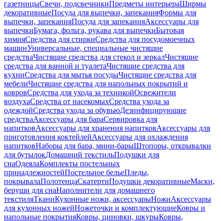
газетницы
Свечи, подсвечники
Предметы интерьера
Ширмы
декоративные
Посуда для выпечки, запекания
Формы для
выпечки, запекания
Посуда для запекания
Аксессуары для
выпечки
Бумага, фольга, рукава для выпечки
Бытовая
химия
Средства для стирки
Средства для посудомоечных
машин
Универсальные, специальные чистящие
средства
Чистящие средства для стекол и зеркал
Чистящие
средства для ванной и туалета
Чистящие средства для
кухни
Средства для мытья посуды
Чистящие средства для
мебели
Чистящие средства для напольных покрытий и
ковров
Средства для ухода за техникой
Освежители
воздуха
Средства от насекомых
Средства ухода за
одеждой
Средства ухода за обувью
Дезинфицирующие
средства
Аксессуары для бара
Сервировка для
напитков
Аксессуары для хранения напитков
Аксессуары для
приготовления коктейлей
Аксессуары для охлаждения
напитков
Наборы для бара, мини-бары
Штопоры, открывалки
для бутылок
Домашний текстиль
Подушки для
сна
Одеяла
Комплекты постельных
принадлежностей
Постельное белье
Пледы,
покрывала
Полотенца
Скатерти
Подушки декоративные
Маски,
беруши для сна
Наполнители для домашнего
текстиля
Ткани
Кухонные ножи, аксессуары
Ножи
Аксессуары
для кухонных ножей
Ножеточки и комплектующие
Ковры и
напольные покрытия
Ковры, циновки, шкуры
Ковры,