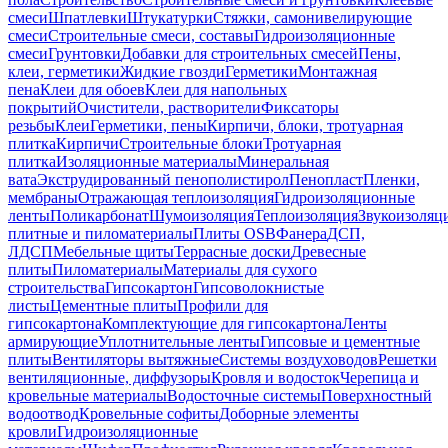
смеси
Шпатлевки
Штукатурки
Стяжки, самонивелирующие
смеси
Строительные смеси, составы
Гидроизоляционные
смеси
Грунтовки
Добавки для строительных смесей
Пены,
клеи, герметики
Жидкие гвозди
Герметики
Монтажная
пена
Клеи для обоев
Клеи для напольных
покрытий
Очистители, растворители
Фиксаторы
резьбы
Клеи
Герметики, пены
Кирпичи, блоки, тротуарная
плитка
Кирпичи
Строительные блоки
Тротуарная
плитка
Изоляционные материалы
Минеральная
вата
Экструдированный пенополистирол
Пенопласт
Пленки,
мембраны
Отражающая теплоизоляция
Гидроизоляционные
ленты
Поликарбонат
Шумоизоляция
Теплоизоляция
Звукоизоляц
плитные и пиломатериалы
Плиты OSB
Фанера
ДСП,
ЛДСП
Мебельные щиты
Террасные доски
Древесные
плиты
Пиломатериалы
Материалы для сухого
строительства
Гипсокартон
Гипсоволокнистые
листы
Цементные плиты
Профили для
гипсокартона
Комплектующие для гипсокартона
Ленты
армирующие
Уплотнительные ленты
Гипсовые и цементные
плиты
Вентиляторы вытяжные
Системы воздуховодов
Решетки
вентиляционные, диффузоры
Кровля и водосток
Черепица и
кровельные материалы
Водосточные системы
Поверхностный
водоотвод
Кровельные софиты
Доборные элементы
кровли
Гидроизоляционные