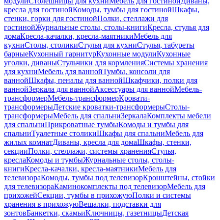
модули
Столешницы для кухни
Мебель для гостиной
Диваны,
кресла для гостиной
Комоды, тумбы для гостиной
Шкафы,
стенки, горки для гостиной
Полки, стеллажи для
гостиной
Журнальные столы, столы-книги
Кресла, стулья для
дома
Кресла-качалки, кресла-маятники
Мебель для
кухни
Столы, столики
Стулья для кухни
Стулья, табуреты
барные
Кухонный гарнитур
Кухонные модули
Кухонные
уголки, диваны
Стульчики для кормления
Системы хранения
для кухни
Мебель для ванной
Тумбы, консоли для
ванной
Шкафы, пеналы для ванной
Шкафчики, полки для
ванной
Зеркала для ванной
Аксессуары для ванной
Мебель-
трансформер
Мебель-трансформер
Кровати-
трансформеры
Детские кроватки-трансформеры
Столы-
трансформеры
Мебель для спальни
Зеркала
Комплекты мебели
для спальни
Прикроватные тумбы
Комоды и тумбы для
спальни
Туалетные столики
Шкафы для спальни
Мебель для
жилых комнат
Диваны, кресла для дома
Шкафы, стенки,
секции
Полки, стеллажи, системы хранения
Стулья,
кресла
Комоды и тумбы
Журнальные столы, столы-
книги
Кресла-качалки, кресла-маятники
Мебель для
телевизора
Комоды, тумбы под телевизор
Кронштейны, стойки
для телевизора
Каминокомплекты под телевизор
Мебель для
прихожей
Секции, тумбы в прихожую
Полки и системы
хранения в прихожую
Вешалки, подставки для
зонтов
Банкетки, скамьи
Ключницы, газетницы
Детская