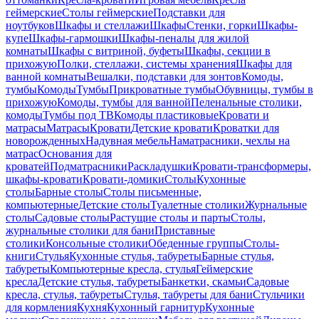
геймерские
Столы геймерские
Подставки для
ноутбуков
Шкафы и стеллажи
Шкафы
Стенки, горки
Шкафы-
купе
Шкафы-гармошки
Шкафы-пеналы для жилой
комнаты
Шкафы с витриной, буфеты
Шкафы, секции в
прихожую
Полки, стеллажи, системы хранения
Шкафы для
ванной комнаты
Вешалки, подставки для зонтов
Комоды,
тумбы
Комоды
Тумбы
Прикроватные тумбы
Обувницы, тумбы в
прихожую
Комоды, тумбы для ванной
Пеленальные столики,
комоды
Тумбы под ТВ
Комоды пластиковые
Кровати и
матрасы
Матрасы
Кровати
Детские кровати
Кроватки для
новорожденных
Надувная мебель
Наматрасники, чехлы на
матрас
Основания для
кроватей
Подматрасники
Раскладушки
Кровати-трансформеры,
шкафы-кровати
Кровати-домики
Столы
Кухонные
столы
Барные столы
Столы письменные,
компьютерные
Детские столы
Туалетные столики
Журнальные
столы
Садовые столы
Растущие столы и парты
Столы,
журнальные столики для бани
Приставные
столики
Консольные столики
Обеденные группы
Столы-
книги
Стулья
Кухонные стулья, табуреты
Барные стулья,
табуреты
Компьютерные кресла, стулья
Геймерские
кресла
Детские стулья, табуреты
Банкетки, скамьи
Садовые
кресла, стулья, табуреты
Стулья, табуреты для бани
Стульчики
для кормления
Кухня
Кухонный гарнитур
Кухонные