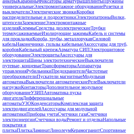
анкеры
Карабины
Фиксаторы арматуры
Шплинты
Пружины
универсальные
Электромонтажное оборудование
Розетки и
выключатели
Электрические звонки
Коробки
распределительные и подрозетники
Электропатроны
Вилки,
штепсели
Заземление
Электромонтажные
изделия
Клеммы
Средства диэлектрические
Трубки
термоусаживаемые
Изолирующие зажимы
Кабель и системы
для прокладки
Короба, трубы, металлорукав
Силовой
кабель
Наконечники, гильзы кабельные
Аксессуары для труб,
коробов
Кабельный крепеж
Арматура СИП
Электрощитовое
оборудование
Электрощиты
Аксессуары для
электрощита
Шины электротехнические
Выключатели
путевые, концевые
Трансформаторы
Аппаратура
управления
Рубильники
Предохранители
Частотные
преобразователи
Пускатели магнитные
Модульная
автоматика
Выключатели автоматические
Реле
Выключатели
нагрузки
Контакторы
Дополнительное модульное
оборудование
УЗИП
Автоматика пуска
двигателя
Дифференциальные
автоматы
УЗО
Конденсаторы
Комплексная защита
электродвигателей
Аксессуары для модульной
автоматики
Приборы учета
Счетчики газа
Счетчики
электроэнергии
Счетчики воды
Ремонт и отделка
Напольные
покрытия и
плитка
Плитка
Ламинат
Линолеум
Керамогранит
Спортивные