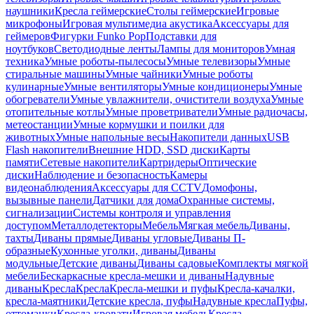
наушники
Кресла геймерские
Столы геймерские
Игровые
микрофоны
Игровая мультимедиа акустика
Аксессуары для
геймеров
Фигурки Funko Pop
Подставки для
ноутбуков
Светодиодные ленты
Лампы для мониторов
Умная
техника
Умные роботы-пылесосы
Умные телевизоры
Умные
стиральные машины
Умные чайники
Умные роботы
кулинарные
Умные вентиляторы
Умные кондиционеры
Умные
обогреватели
Умные увлажнители, очистители воздуха
Умные
отопительные котлы
Умные проветриватели
Умные радиочасы,
метеостанции
Умные кормушки и поилки для
животных
Умные напольные весы
Накопители данных
USB
Flash накопители
Внешние HDD, SSD диски
Карты
памяти
Сетевые накопители
Картридеры
Оптические
диски
Наблюдение и безопасность
Камеры
видеонаблюдения
Аксессуары для CCTV
Домофоны,
вызывные панели
Датчики для дома
Охранные системы,
сигнализации
Системы контроля и управления
доступом
Металлодетекторы
Мебель
Мягкая мебель
Диваны,
тахты
Диваны прямые
Диваны угловые
Диваны П-
образные
Кухонные уголки, диваны
Диваны
модульные
Детские диваны
Диваны садовые
Комплекты мягкой
мебели
Бескаркасные кресла-мешки и диваны
Надувные
диваны
Кресла
Кресла
Кресла-мешки и пуфы
Кресла-качалки,
кресла-маятники
Детские кресла, пуфы
Надувные кресла
Пуфы,
оттоманки
Кресла-кровати
Игровая мебель
Кресла