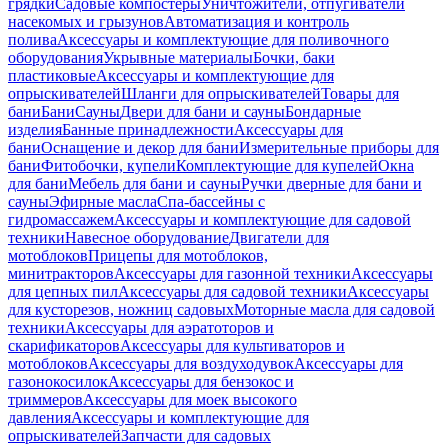
грядки
Садовые компостеры
Уничтожители, отпугиватели
насекомых и грызунов
Автоматизация и контроль
полива
Аксессуары и комплектующие для поливочного
оборудования
Укрывные материалы
Бочки, баки
пластиковые
Аксессуары и комплектующие для
опрыскивателей
Шланги для опрыскивателей
Товары для
бани
Бани
Сауны
Двери для бани и сауны
Бондарные
изделия
Банные принадлежности
Аксессуары для
бани
Оснащение и декор для бани
Измерительные приборы для
бани
Фитобочки, купели
Комплектующие для купелей
Окна
для бани
Мебель для бани и сауны
Ручки дверные для бани и
сауны
Эфирные масла
Спа-бассейны с
гидромассажем
Аксессуары и комплектующие для садовой
техники
Навесное оборудование
Двигатели для
мотоблоков
Прицепы для мотоблоков,
минитракторов
Аксессуары для газонной техники
Аксессуары
для цепных пил
Аксессуары для садовой техники
Аксессуары
для кусторезов, ножниц садовых
Моторные масла для садовой
техники
Аксессуары для аэратоторов и
скарификаторов
Аксессуары для культиваторов и
мотоблоков
Аксессуары для воздуходувок
Аксессуары для
газонокосилок
Аксессуары для бензокос и
триммеров
Аксессуары для моек высокого
давления
Аксессуары и комплектующие для
опрыскивателей
Запчасти для садовых