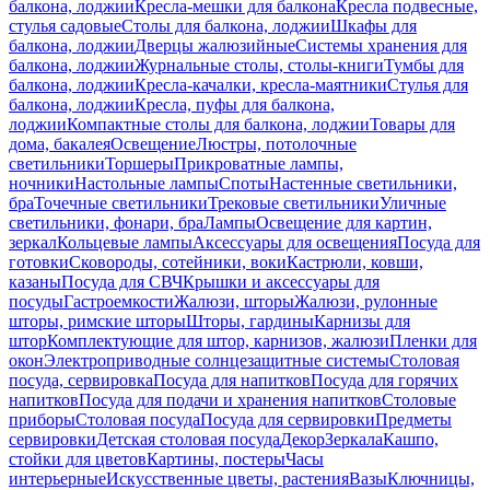
балкона, лоджии
Кресла-мешки для балкона
Кресла подвесные,
стулья садовые
Столы для балкона, лоджии
Шкафы для
балкона, лоджии
Дверцы жалюзийные
Системы хранения для
балкона, лоджии
Журнальные столы, столы-книги
Тумбы для
балкона, лоджии
Кресла-качалки, кресла-маятники
Стулья для
балкона, лоджии
Кресла, пуфы для балкона,
лоджии
Компактные столы для балкона, лоджии
Товары для
дома, бакалея
Освещение
Люстры, потолочные
светильники
Торшеры
Прикроватные лампы,
ночники
Настольные лампы
Споты
Настенные светильники,
бра
Точечные светильники
Трековые светильники
Уличные
светильники, фонари, бра
Лампы
Освещение для картин,
зеркал
Кольцевые лампы
Аксессуары для освещения
Посуда для
готовки
Сковороды, сотейники, воки
Кастрюли, ковши,
казаны
Посуда для СВЧ
Крышки и аксессуары для
посуды
Гастроемкости
Жалюзи, шторы
Жалюзи, рулонные
шторы, римские шторы
Шторы, гардины
Карнизы для
штор
Комплектующие для штор, карнизов, жалюзи
Пленки для
окон
Электроприводные солнцезащитные системы
Столовая
посуда, сервировка
Посуда для напитков
Посуда для горячих
напитков
Посуда для подачи и хранения напитков
Столовые
приборы
Столовая посуда
Посуда для сервировки
Предметы
сервировки
Детская столовая посуда
Декор
Зеркала
Кашпо,
стойки для цветов
Картины, постеры
Часы
интерьерные
Искусственные цветы, растения
Вазы
Ключницы,