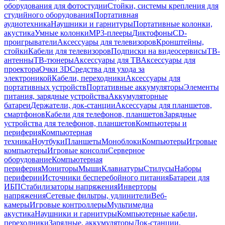
оборудования для фотостудии
Стойки, системы крепления для
студийного оборудования
Портативная
аудиотехника
Наушники и гарнитуры
Портативные колонки,
акустика
Умные колонки
MP3-плееры
Диктофоны
CD-
проигрыватели
Аксессуары для телевизоров
Кронштейны,
стойки
Кабели для телевизоров
Подписки на видеосервисы
ТВ-
антенны
ТВ-тюнеры
Аксессуары для ТВ
Аксессуары для
проектора
Очки 3D
Средства для ухода за
электроникой
Кабели, переходники
Аксессуары для
портативных устройств
Портативные аккумуляторы
Элементы
питания, зарядные устройства
Аккумуляторные
батареи
Держатели, док-станции
Аксессуары для планшетов,
смартфонов
Кабели для телефонов, планшетов
Зарядные
устройства для телефонов, планшетов
Компьютеры и
периферия
Компьютерная
техника
Ноутбуки
Планшеты
Моноблоки
Компьютеры
Игровые
компьютеры
Игровые консоли
Серверное
оборудование
Компьютерная
периферия
Мониторы
Мыши
Клавиатуры
Стилусы
Наборы
периферии
Источники бесперебойного питания
Батареи для
ИБП
Стабилизаторы напряжения
Инверторы
напряжения
Сетевые фильтры, удлинители
Веб-
камеры
Игровые контроллеры
Мультимедиа
акустика
Наушники и гарнитуры
Компьютерные кабели,
переходники
Зарядные, аккумуляторы
Док-станции,