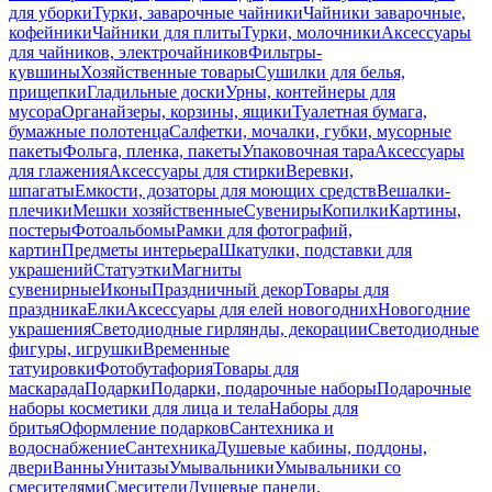
для уборки
Турки, заварочные чайники
Чайники заварочные,
кофейники
Чайники для плиты
Турки, молочники
Аксессуары
для чайников, электрочайников
Фильтры-
кувшины
Хозяйственные товары
Сушилки для белья,
прищепки
Гладильные доски
Урны, контейнеры для
мусора
Органайзеры, корзины, ящики
Туалетная бумага,
бумажные полотенца
Салфетки, мочалки, губки, мусорные
пакеты
Фольга, пленка, пакеты
Упаковочная тара
Аксессуары
для глажения
Аксессуары для стирки
Веревки,
шпагаты
Емкости, дозаторы для моющих средств
Вешалки-
плечики
Мешки хозяйственные
Сувениры
Копилки
Картины,
постеры
Фотоальбомы
Рамки для фотографий,
картин
Предметы интерьера
Шкатулки, подставки для
украшений
Статуэтки
Магниты
сувенирные
Иконы
Праздничный декор
Товары для
праздника
Елки
Аксессуары для елей новогодних
Новогодние
украшения
Светодиодные гирлянды, декорации
Светодиодные
фигуры, игрушки
Временные
татуировки
Фотобутафория
Товары для
маскарада
Подарки
Подарки, подарочные наборы
Подарочные
наборы косметики для лица и тела
Наборы для
бритья
Оформление подарков
Сантехника и
водоснабжение
Сантехника
Душевые кабины, поддоны,
двери
Ванны
Унитазы
Умывальники
Умывальники со
смесителями
Смесители
Душевые панели,