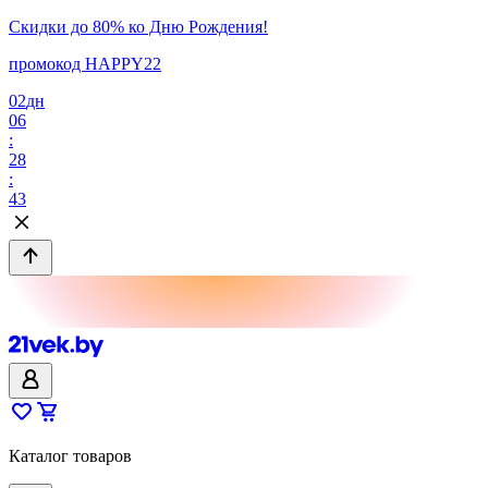
Скидки до 80% ко Дню Рождения!
промокод HAPPY22
02
дн
06
:
28
:
43
Каталог товаров