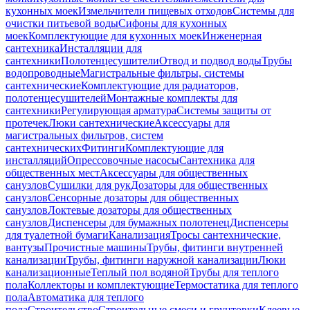
кухонных моек
Измельчители пищевых отходов
Системы для
очистки питьевой воды
Сифоны для кухонных
моек
Комплектующие для кухонных моек
Инженерная
сантехника
Инсталляции для
сантехники
Полотенцесушители
Отвод и подвод воды
Трубы
водопроводные
Магистральные фильтры, системы
сантехнические
Комплектующие для радиаторов,
полотенцесушителей
Монтажные комплекты для
сантехники
Регулирующая арматура
Системы защиты от
протечек
Люки сантехнические
Аксессуары для
магистральных фильтров, систем
сантехнических
Фитинги
Комплектующие для
инсталляций
Опрессовочные насосы
Сантехника для
общественных мест
Аксессуары для общественных
санузлов
Сушилки для рук
Дозаторы для общественных
санузлов
Сенсорные дозаторы для общественных
санузлов
Локтевые дозаторы для общественных
санузлов
Диспенсеры для бумажных полотенец
Диспенсеры
для туалетной бумаги
Канализация
Тросы сантехнические,
вантузы
Прочистные машины
Трубы, фитинги внутренней
канализации
Трубы, фитинги наружной канализации
Люки
канализационные
Теплый пол водяной
Трубы для теплого
пола
Коллекторы и комплектующие
Термостатика для теплого
пола
Автоматика для теплого
пола
Строительство
Строительные смеси и грунтовки
Клеевые