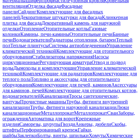
материалы
Шифер
Профнастил
Рулонная кровля
Кровельная
вентиляция
Отделка фасада
Фасадные
панели
Сайдинг
Комплектующие для фасадных
панелей
Декоративные штукатурки для фасада
Клинкерная
плитка для фасада
Декоративный камень для наружной
отделки
Отопление
Отопительные котлы
Газовые
колонки
Камины, печи-камины
Отопительные печи
Банные
печи
Водонагреватели
Радиаторы отопления, батареи
Теплый
пол
Теплые плинтусы
Системы антиобледенения
Управление
климатической техникой
Комплектующие для отопительного
оборудования
Стабилизаторы напряжения
Насосы
циркуляционные
Регулирующая арматура
Отвод и подвод
воды
Дымоходы и комплектующие
Управление климатической
техникой
Комплектующие для радиаторов
Комплектующие для
теплого пола
Топливо и аксессуары для отопительного
оборудования
Комплектующие для печей, каминов
Аксессуары
для каминов, печей
Комплектующие для отопительных котлов,
водонагревателей
Канализация
Тросы сантехнические,
вантузы
Прочистные машины
Трубы, фитинги внутренней
канализации
Трубы, фитинги наружной канализации
Люки
канализационные
Металлопрокат
Металлопрокат
Сваи
Заборы,
ограждения
Автоматика для ворот
Крепежные
изделия
Саморезы, шурупы
Гвозди
Анкеры, дюбели
Скобы,
штифты
Перфорированный крепеж
Гайки,
шайбы
Заклепки
Болты, винты, шпильки
Хомуты
Химические