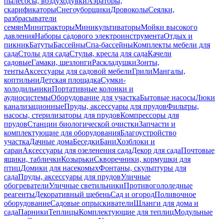
пылесосы, воздуходувки
Аэраторы,
скарификаторы
Снегоуборщики
Дровоколы
Сеялки,
разбрасыватели
семян
Минитракторы
Миникультиваторы
Мойки высокого
давления
Наборы садового электроинструмента
Отдых и
пикник
Батуты
Бассейны
Спа-бассейны
Комплекты мебели для
сада
Столы для сада
Стулья, кресла для сада
Качели
садовые
Гамаки, шезлонги
Раскладушки
Зонты,
тенты
Аксессуары для садовой мебели
Грили
Мангалы,
коптильни
Детская площадка
Сумки-
холодильники
Портативные колонки и
аудиосистемы
Оборудование для участка
Бытовые насосы
Люки
канализационные
Пруды, аксессуары для прудов
Фильтры,
насосы, стерилизаторы для прудов
Компрессоры для
прудов
Станции биологической очистки
Запчасти и
комплектующие для оборудования
Благоустройство
участка
Дачные дома
Беседки
Бани
Хозблоки и
сараи
Аксессуары для озеленения сада
Декор для сада
Почтовые
ящики, таблички
Козырьки
Скворечники, кормушки для
птиц
Домики для насекомых
Фонтаны, скульптуры для
сада
Пруды, аксессуары для прудов
Уличные
обогреватели
Уличные светильники
Противогололедные
реагенты
Декоративный щебень
Сад и огород
Поливочное
оборудование
Садовые опрыскиватели
Шланги для дома и
сада
Парники
Теплицы
Комплектующие для теплиц
Модульные