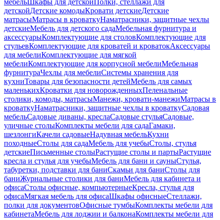
мебель
Шкафы для детской
Полки, стеллажи для
детской
Детские комоды
Кровати детские
Детские
матрасы
Матрасы в кроватку
Наматрасники, защитные чехлы
детские
Мебель для детского сада
Мебельная фурнитура и
аксессуары
Комплектующие для столов
Комплектующие для
стульев
Комплектующие для кроватей и кроваток
Аксессуары
для мебели
Комплектующие для мягкой
мебели
Комплектующие для корпусной мебели
Мебельная
фурнитура
Чехлы для мебели
Системы хранения для
кухни
Товары для безопасности детей
Мебель для самых
маленьких
Кроватки для новорожденных
Пеленальные
столики, комоды, матрасы
Манежи, кровати-манежи
Матрасы в
кроватку
Наматрасники, защитные чехлы в кроватку
Садовая
мебель
Садовые диваны, кресла
Садовые стулья
Садовые,
уличные столы
Комплекты мебели для сада
Гамаки,
шезлонги
Качели садовые
Надувная мебель
Кухни
походные
Столы для сада
Мебель для учебы
Столы, стулья
детские
Письменные столы
Растущие столы и парты
Растущие
кресла и стулья для учебы
Мебель для бани и сауны
Стулья,
табуретки, подставки для бани
Скамьи для бани
Столы для
бани
Журнальные столики для бани
Мебель для кабинета и
офиса
Столы офисные, компьютерные
Кресла, стулья для
офиса
Мягкая мебель для офиса
Шкафы офисные
Стеллажи,
полки для документов
Офисные тумбы
Комплекты мебели для
кабинета
Мебель для лоджии и балкона
Комплекты мебели для