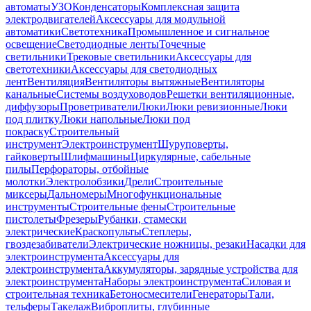
автоматы
УЗО
Конденсаторы
Комплексная защита
электродвигателей
Аксессуары для модульной
автоматики
Светотехника
Промышленное и сигнальное
освещение
Светодиодные ленты
Точечные
светильники
Трековые светильники
Аксессуары для
светотехники
Аксессуары для светодиодных
лент
Вентиляция
Вентиляторы вытяжные
Вентиляторы
канальные
Системы воздуховодов
Решетки вентиляционные,
диффузоры
Проветриватели
Люки
Люки ревизионные
Люки
под плитку
Люки напольные
Люки под
покраску
Строительный
инструмент
Электроинструмент
Шуруповерты,
гайковерты
Шлифмашины
Циркулярные, сабельные
пилы
Перфораторы, отбойные
молотки
Электролобзики
Дрели
Строительные
миксеры
Дальномеры
Многофункциональные
инструменты
Строительные фены
Строительные
пистолеты
Фрезеры
Рубанки, стамески
электрические
Краскопульты
Степлеры,
гвоздезабиватели
Электрические ножницы, резаки
Насадки для
электроинструмента
Аксессуары для
электроинструмента
Аккумуляторы, зарядные устройства для
электроинструмента
Наборы электроинструмента
Силовая и
строительная техника
Бетоносмесители
Генераторы
Тали,
тельферы
Такелаж
Виброплиты, глубинные