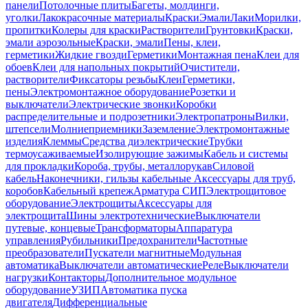
панели
Потолочные плиты
Багеты, молдинги,
уголки
Лакокрасочные материалы
Краски
Эмали
Лаки
Морилки,
пропитки
Колеры для краски
Растворители
Грунтовки
Краски,
эмали аэрозольные
Краски, эмали
Пены, клеи,
герметики
Жидкие гвозди
Герметики
Монтажная пена
Клеи для
обоев
Клеи для напольных покрытий
Очистители,
растворители
Фиксаторы резьбы
Клеи
Герметики,
пены
Электромонтажное оборудование
Розетки и
выключатели
Электрические звонки
Коробки
распределительные и подрозетники
Электропатроны
Вилки,
штепсели
Молниеприемники
Заземление
Электромонтажные
изделия
Клеммы
Средства диэлектрические
Трубки
термоусаживаемые
Изолирующие зажимы
Кабель и системы
для прокладки
Короба, трубы, металлорукав
Силовой
кабель
Наконечники, гильзы кабельные
Аксессуары для труб,
коробов
Кабельный крепеж
Арматура СИП
Электрощитовое
оборудование
Электрощиты
Аксессуары для
электрощита
Шины электротехнические
Выключатели
путевые, концевые
Трансформаторы
Аппаратура
управления
Рубильники
Предохранители
Частотные
преобразователи
Пускатели магнитные
Модульная
автоматика
Выключатели автоматические
Реле
Выключатели
нагрузки
Контакторы
Дополнительное модульное
оборудование
УЗИП
Автоматика пуска
двигателя
Дифференциальные