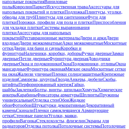
напольные покрытия
Виниловые
полы
Ковролин
Паркет
Искусственная трава
Аксессуары для
напольных покрытий и плитки
Подложка
Плинтусы, уголки,
обводы для труб
Плинтусы для сантехники
Фуги для
плитки
Порожки, профили для пола и плитки
Приспособления
для укладки плитки
Системы выравнивания
плитки
Аксессуары для напольных
покрытий
Реставрационные материалы
Двери и арки
Двери
входные
Двери межкомнатные
Арки межкомнатные
Москитные
сетки
Двери для бани и сауны
Коробки и
фурнитура
Наличники, коробки, доборы
Ручки дверные
Замки
дверные
Петли дверные
Фурнитура дверная
Доводчики
дверные
Окна и подоконники
Окна
Подоконники, отливы
Окна
мансардные
Фурнитура оконная
Мягкие окна
Москитные сетки
на окна
Жалюзи уличные
Пленки солнцезащитные
Крепежные
изделия
Саморезы, шурупы
Гвозди
Анкеры, дюбели
Скобы,
штифты
Перфорированный крепеж
Гайки,
шайбы
Заклепки
Болты, винты, шпильки
Хомуты
Химические
анкеры
Карабины
Фиксаторы арматуры
Шплинты
Пружины
универсальные
Отделка стен
Обои
Жидкие
обои
Фотообои
Штукатурки декоративные
Декоративный
камень
Скинали
Пленки самоклеящиеся
Армирующие
сетки
Стеновые панели
Уголки, маяки,
профили
Вагонка
Стеклохолсты, флизелин
Экраны для
радиаторов
Отделка потолка
Потолочные системы
Потолочные