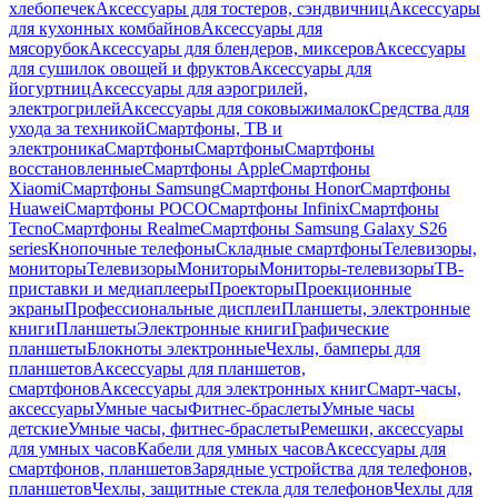
хлебопечек
Аксессуары для тостеров, сэндвичниц
Аксессуары
для кухонных комбайнов
Аксессуары для
мясорубок
Аксессуары для блендеров, миксеров
Аксессуары
для сушилок овощей и фруктов
Аксессуары для
йогуртниц
Аксессуары для аэрогрилей,
электрогрилей
Аксессуары для соковыжималок
Средства для
ухода за техникой
Смартфоны, ТВ и
электроника
Смартфоны
Смартфоны
Смартфоны
восстановленные
Смартфоны Apple
Смартфоны
Xiaomi
Смартфоны Samsung
Смартфоны Honor
Смартфоны
Huawei
Смартфоны POCO
Смартфоны Infinix
Смартфоны
Tecno
Смартфоны Realme
Смартфоны Samsung Galaxy S26
series
Кнопочные телефоны
Складные смартфоны
Телевизоры,
мониторы
Телевизоры
Мониторы
Мониторы-телевизоры
ТВ-
приставки и медиаплееры
Проекторы
Проекционные
экраны
Профессиональные дисплеи
Планшеты, электронные
книги
Планшеты
Электронные книги
Графические
планшеты
Блокноты электронные
Чехлы, бамперы для
планшетов
Аксессуары для планшетов,
смартфонов
Аксессуары для электронных книг
Смарт-часы,
аксессуары
Умные часы
Фитнес-браслеты
Умные часы
детские
Умные часы, фитнес-браслеты
Ремешки, аксессуары
для умных часов
Кабели для умных часов
Аксессуары для
смартфонов, планшетов
Зарядные устройства для телефонов,
планшетов
Чехлы, защитные стекла для телефонов
Чехлы для