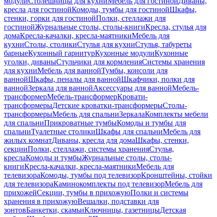
модули
Столешницы для кухни
Мебель для гостиной
Диваны,
кресла для гостиной
Комоды, тумбы для гостиной
Шкафы,
стенки, горки для гостиной
Полки, стеллажи для
гостиной
Журнальные столы, столы-книги
Кресла, стулья для
дома
Кресла-качалки, кресла-маятники
Мебель для
кухни
Столы, столики
Стулья для кухни
Стулья, табуреты
барные
Кухонный гарнитур
Кухонные модули
Кухонные
уголки, диваны
Стульчики для кормления
Системы хранения
для кухни
Мебель для ванной
Тумбы, консоли для
ванной
Шкафы, пеналы для ванной
Шкафчики, полки для
ванной
Зеркала для ванной
Аксессуары для ванной
Мебель-
трансформер
Мебель-трансформер
Кровати-
трансформеры
Детские кроватки-трансформеры
Столы-
трансформеры
Мебель для спальни
Зеркала
Комплекты мебели
для спальни
Прикроватные тумбы
Комоды и тумбы для
спальни
Туалетные столики
Шкафы для спальни
Мебель для
жилых комнат
Диваны, кресла для дома
Шкафы, стенки,
секции
Полки, стеллажи, системы хранения
Стулья,
кресла
Комоды и тумбы
Журнальные столы, столы-
книги
Кресла-качалки, кресла-маятники
Мебель для
телевизора
Комоды, тумбы под телевизор
Кронштейны, стойки
для телевизора
Каминокомплекты под телевизор
Мебель для
прихожей
Секции, тумбы в прихожую
Полки и системы
хранения в прихожую
Вешалки, подставки для
зонтов
Банкетки, скамьи
Ключницы, газетницы
Детская