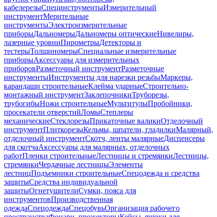
кабелерезы
Специнструменты
Измерительный
инструмент
Мерительные
инструменты
Электроизмерительные
приборы
Дальномеры
Дальномеры оптические
Нивелиры,
лазерные уровни
Пирометры
Детекторы и
тестеры
Толщиномеры
Специальные измерительные
приборы
Аксессуары для измерительных
приборов
Разметочный инструмент
Разметочные
инструменты
Инструменты для нарезки резьбы
Маркеры,
карандаши строительные
Клейма ударные
Строительно-
монтажный инструмент
Заклепочники
Труборезы,
трубогибы
Ножи строительные
Мультитулы
Пробойники,
просекатели отверстий
Ломы
Степлеры
механические
Стеклорезы
Прикаточные валики
Отделочный
инструмент
Плиткорезы
Кельмы, шпатели, гладилки
Малярный,
отделочный инструмент
Скотч, ленты малярные
Диспенсеры
для скотча
Аксессуары для малярных, отделочных
работ
Пленки строительные
Лестницы и стремянки
Лестницы,
стремянки
Чердачные лестницы
Элементы
лестниц
Подъемники строительные
Спецодежда и средства
защиты
Средства индивидуальной
защиты
Огнетушители
Сумки, пояса для
инструментов
Производственная
одежда
Спецодежда
Спецобувь
Организация рабочего
пространства
Фонари, прожекторы
Кейсы, ящики для