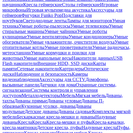
наушники
Кресла геймерские
Столы геймерские
Игровые
микрофоны
Игровая мультимедиа акустика
Аксессуары для
геймеров
Фигурки Funko Pop
Подставки для
ноутбуков
Светодиодные ленты
Лампы для мониторов
Умная
техника
Умные роботы-пылесосы
Умные телевизоры
Умные
стиральные машины
Умные чайники
Умные роботы
кулинарные
Умные вентиляторы
Умные кондиционеры
Умные
обогреватели
Умные увлажнители, очистители воздуха
Умные
отопительные котлы
Умные проветриватели
Умные радиочасы,
метеостанции
Умные кормушки и поилки для
животных
Умные напольные весы
Накопители данных
USB
Flash накопители
Внешние HDD, SSD диски
Карты
памяти
Сетевые накопители
Картридеры
Оптические
диски
Наблюдение и безопасность
Камеры
видеонаблюдения
Аксессуары для CCTV
Домофоны,
вызывные панели
Датчики для дома
Охранные системы,
сигнализации
Системы контроля и управления
доступом
Металлодетекторы
Мебель
Мягкая мебель
Диваны,
тахты
Диваны прямые
Диваны угловые
Диваны П-
образные
Кухонные уголки, диваны
Диваны
модульные
Детские диваны
Диваны садовые
Комплекты мягкой
мебели
Бескаркасные кресла-мешки и диваны
Надувные
диваны
Кресла
Кресла
Кресла-мешки и пуфы
Кресла-качалки,
кресла-маятники
Детские кресла, пуфы
Надувные кресла
Пуфы,
оттоманки
Кресла-кровати
Игровая мебель
Кресла