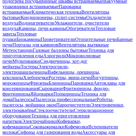
подогрева посуды
Винные шкафы встраиваемые
Вакуумные
упаковщики встраиваемые
Пароварки
встраиваемые
Климатическая техника
Вентиляторы
бытовые
Кондиционеры, сплит-системы
Охладители
воздуха
Водонагреватели
Увлажнители, очистители
воздуха
Камины, печи-камины
Обогреватели
Тепловые
завесы
Тепловые
пушки
Биокамины
Проветриватели
Отопительные печи
Банные
печи
Порталы для каминов
Вентиляторы вытяжные
Метеостанции
Газовые баллоны бытовые
Техника для
приготовления еды
Аэрогрили
Микроволновые
печи
Мультиварки
Сэндвичницы, хот-дог
мейкеры
Тостеры
Электрогрили,
электрошашлычницы
Вафельницы, орешницы,
кексницы
Хлебопечки
Ростеры, мини-печи
Йогуртницы,
мороженицы
Фризеры
Блинницы
Пароварки
Автоклавы для
консервирования
Сыроварни
Фритюрницы, фондю-
фритюрницы
Яйцеварки
Попкорницы
Техника для
дома
Пылесосы
Пылесосы профессиональные
Роботы-
пылесосы, мойщики окон
Пароочистители
Электровеники,
электрошвабры
Стеклоочистители
Стерилизационное
оборудование
Техника для приготовления
напитков
Электрочайники
Кофеварки,
кофемашины
Соковыжималки
Кофемолки
Вспениватели
молока
Сифоны для газирования воды
Аксессуары для