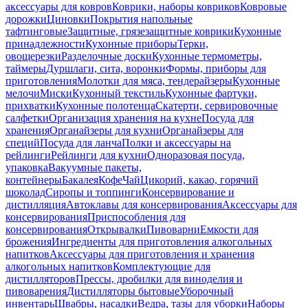
аксессуары для ковров
Коврики, наборы ковриков
Ковровые
дорожки
Циновки
Покрытия напольные
тафтинговые
Защитные, грязезащитные коврики
Кухонные
принадлежности
Кухонные приборы
Терки,
овощерезки
Разделочные доски
Кухонные термометры,
таймеры
Дуршлаги, сита, воронки
Формы, приборы для
приготовления
Молотки для мяса, тендерайзеры
Кухонные
мелочи
Миски
Кухонный текстиль
Кухонные фартуки,
прихватки
Кухонные полотенца
Скатерти, сервировочные
салфетки
Организация хранения на кухне
Посуда для
хранения
Органайзеры для кухни
Органайзеры для
специй
Посуда для ланча
Полки и аксессуары на
рейлинги
Рейлинги для кухни
Одноразовая посуда,
упаковка
Вакуумные пакеты,
контейнеры
Бакалея
Кофе
Чай
Цикорий, какао, горячий
шоколад
Сиропы и топпинги
Консервирование и
дистилляция
Автоклавы для консервирования
Аксессуары для
консервирования
Приспособления для
консервирования
Открывалки
Пивоварни
Емкости для
брожения
Ингредиенты для приготовления алкогольных
напитков
Аксессуары для приготовления и хранения
алкогольных напитков
Комплектующие для
дистилляторов
Прессы, дробилки для виноделия и
пивоварения
Дистилляторы бытовые
Уборочный
инвентарь
Швабры, насадки
Ведра, тазы для уборки
Наборы