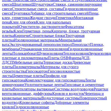
смеси
Шпатлевки
Штукатурки
Стяжки, самонивелирующие
смеси
Строительные смеси, составы
Гидроизоляционные
смеси
Грунтовки
Добавки для строительных смесей
Пены,
клеи, герметики
Жидкие гвозди
Герметики
Монтажная
пена
Клеи для обоев
Клеи для напольных
покрытий
Очистители, растворители
Фиксаторы
резьбы
Клеи
Герметики, пены
Кирпичи, блоки, тротуарная
плитка
Кирпичи
Строительные блоки
Тротуарная
плитка
Изоляционные материалы
Минеральная
вата
Экструдированный пенополистирол
Пенопласт
Пленки,
мембраны
Отражающая теплоизоляция
Гидроизоляционные
ленты
Поликарбонат
Шумоизоляция
Теплоизоляция
Звукоизоляц
плитные и пиломатериалы
Плиты OSB
Фанера
ДСП,
ЛДСП
Мебельные щиты
Террасные доски
Древесные
плиты
Пиломатериалы
Материалы для сухого
строительства
Гипсокартон
Гипсоволокнистые
листы
Цементные плиты
Профили для
гипсокартона
Комплектующие для гипсокартона
Ленты
армирующие
Уплотнительные ленты
Гипсовые и цементные
плиты
Вентиляторы вытяжные
Системы воздуховодов
Решетки
вентиляционные, диффузоры
Кровля и водосток
Черепица и
кровельные материалы
Водосточные системы
Поверхностный
водоотвод
Кровельные софиты
Доборные элементы
кровли
Гидроизоляционные