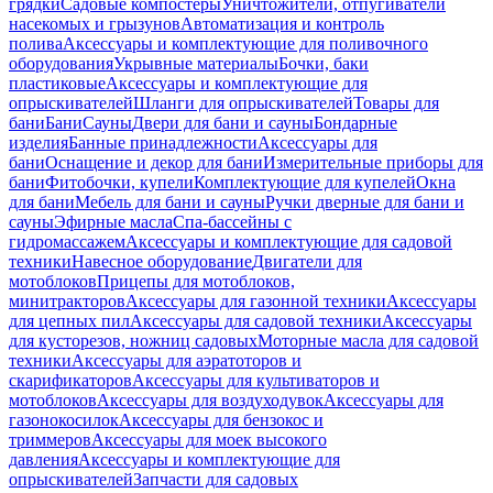
грядки
Садовые компостеры
Уничтожители, отпугиватели
насекомых и грызунов
Автоматизация и контроль
полива
Аксессуары и комплектующие для поливочного
оборудования
Укрывные материалы
Бочки, баки
пластиковые
Аксессуары и комплектующие для
опрыскивателей
Шланги для опрыскивателей
Товары для
бани
Бани
Сауны
Двери для бани и сауны
Бондарные
изделия
Банные принадлежности
Аксессуары для
бани
Оснащение и декор для бани
Измерительные приборы для
бани
Фитобочки, купели
Комплектующие для купелей
Окна
для бани
Мебель для бани и сауны
Ручки дверные для бани и
сауны
Эфирные масла
Спа-бассейны с
гидромассажем
Аксессуары и комплектующие для садовой
техники
Навесное оборудование
Двигатели для
мотоблоков
Прицепы для мотоблоков,
минитракторов
Аксессуары для газонной техники
Аксессуары
для цепных пил
Аксессуары для садовой техники
Аксессуары
для кусторезов, ножниц садовых
Моторные масла для садовой
техники
Аксессуары для аэратоторов и
скарификаторов
Аксессуары для культиваторов и
мотоблоков
Аксессуары для воздуходувок
Аксессуары для
газонокосилок
Аксессуары для бензокос и
триммеров
Аксессуары для моек высокого
давления
Аксессуары и комплектующие для
опрыскивателей
Запчасти для садовых