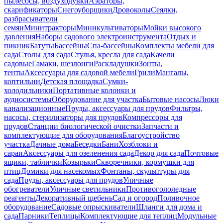
пылесосы, воздуходувки
Аэраторы,
скарификаторы
Снегоуборщики
Дровоколы
Сеялки,
разбрасыватели
семян
Минитракторы
Миникультиваторы
Мойки высокого
давления
Наборы садового электроинструмента
Отдых и
пикник
Батуты
Бассейны
Спа-бассейны
Комплекты мебели для
сада
Столы для сада
Стулья, кресла для сада
Качели
садовые
Гамаки, шезлонги
Раскладушки
Зонты,
тенты
Аксессуары для садовой мебели
Грили
Мангалы,
коптильни
Детская площадка
Сумки-
холодильники
Портативные колонки и
аудиосистемы
Оборудование для участка
Бытовые насосы
Люки
канализационные
Пруды, аксессуары для прудов
Фильтры,
насосы, стерилизаторы для прудов
Компрессоры для
прудов
Станции биологической очистки
Запчасти и
комплектующие для оборудования
Благоустройство
участка
Дачные дома
Беседки
Бани
Хозблоки и
сараи
Аксессуары для озеленения сада
Декор для сада
Почтовые
ящики, таблички
Козырьки
Скворечники, кормушки для
птиц
Домики для насекомых
Фонтаны, скульптуры для
сада
Пруды, аксессуары для прудов
Уличные
обогреватели
Уличные светильники
Противогололедные
реагенты
Декоративный щебень
Сад и огород
Поливочное
оборудование
Садовые опрыскиватели
Шланги для дома и
сада
Парники
Теплицы
Комплектующие для теплиц
Модульные