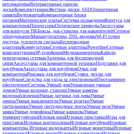
репликаторы
Интерактивные панели,
доски
Комплектующие
Жесткие диски, SSD
Оперативная
память
Видеокарты
Компьютерные блоки
питания
Материнские платы
Системы охлаждения
Корпуса для
компьютеров
Процессоры
Оптические приводы
Аксессуары
для корпусов ПК
Боксы, док-станции для накопителей
Сетевое
оборудование
Маршрутизаторы, DSL-модемы
Wi-Fi точки
доступа, усилители сигнала
Беспроводные
адаптеры
Коммутаторы
Сетевые адаптеры
Powerline
Сетевые
комплектующие
IP-телефония
Медиаконвертеры
Кабели,
переходники сетевые
Антенны для беспроводной
связи
Аксессуары для компьютерной техники
Подставки для
ноутбуков
Аксессуары для ноутбуков
Очки для
компьютера
Рюкзаки для ноутбуков
Сумки, чехлы для
ноутбуков
Средства для ухода за электроникой
Программное
обеспечение
Система Умный дом
Управление умным
домом
Умные колонки, станции
Умные камеры
видеонаблюдения
Умные датчики для дома
Умные
лампы
Умные выключатели
Умные розетки
Умные
светильники
Умные светодиодные ленты
Умные реле
Умные
замки
Умные домофоны
Умные карнизы
Умные
терморегуляторы
Игровая зона
Игровые приставки
Игры для
приставок
Игровые контроллеры
Игровые ноутбуки
Игровые
компьютеры
Игровые видеокарты
Игровые мониторы
Игровые
телевизоры
Игровые мыши
Игровые клавиатуры
Игровые