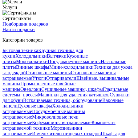
Услуги
Сертификаты
Подборщик подарков
Найти подарки
Категории товаров
Бытовая техника
Крупная техника для
кухни
Холодильники
Вытяжки
Кухонные
плиты
Морозильники
Посудомоечные машины
Настольные
плиты
Винные шкафы
Мини-холодильники
Техника для ухода
за одеждой
Стиральные машины
Стиральные машины
встраиваемые
Утюги
Отпариватели
Швейные, вышивальные
машины
Промышленные швейные
машины
Оверлоки
Сушильные машины, шкафы
Гладильные
системы, прессы
Машинки для удаления катышков
Сушилки
для обуви
Встраиваемая техника, оборудование
Варочные
панели
Духовые шкафы
Холодильники
встраиваемые
Посудомоечные машины
встраиваемые
Микроволновые печи
встраиваемые
Кофемашины встраиваемые
Комплекты
встраиваемой техники
Морозильники
встраиваемые
Измельчители пищевых отходов
Шкафы для