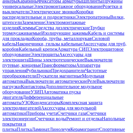
анкеры
Карабины
Фиксаторы арматуры
Шплинты
Пружины
универсальные
Электромонтажное оборудование
Розетки и
выключатели
Электрические звонки
Коробки
распределительные и подрозетники
Электропатроны
Вилки,
штепсели
Заземление
Электромонтажные
изделия
Клеммы
Средства диэлектрические
Трубки
термоусаживаемые
Изолирующие зажимы
Кабель и системы
для прокладки
Короба, трубы, металлорукав
Силовой
кабель
Наконечники, гильзы кабельные
Аксессуары для труб,
коробов
Кабельный крепеж
Арматура СИП
Электрощитовое
оборудование
Электрощиты
Аксессуары для
электрощита
Шины электротехнические
Выключатели
путевые, концевые
Трансформаторы
Аппаратура
управления
Рубильники
Предохранители
Частотные
преобразователи
Пускатели магнитные
Модульная
автоматика
Выключатели автоматические
Реле
Выключатели
нагрузки
Контакторы
Дополнительное модульное
оборудование
УЗИП
Автоматика пуска
двигателя
Дифференциальные
автоматы
УЗО
Конденсаторы
Комплексная защита
электродвигателей
Аксессуары для модульной
автоматики
Приборы учета
Счетчики газа
Счетчики
электроэнергии
Счетчики воды
Ремонт и отделка
Напольные
покрытия и
плитка
Плитка
Ламинат
Линолеум
Керамогранит
Спортивные