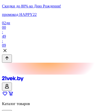
Скидки до 80% ко Дню Рождения!
промокод HAPPY22
02
дн
00
:
49
:
09
Каталог товаров