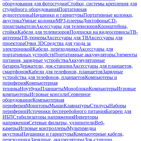
оборудования для фотостудии
Стойки, системы крепления для
студийного оборудования
Портативная
аудиотехника
Наушники и гарнитуры
Портативные колонки,
акустика
Умные колонки
MP3-плееры
Диктофоны
CD-
проигрыватели
Аксессуары для телевизоров
Кронштейны,
стойки
Кабели для телевизоров
Подписки на видеосервисы
ТВ-
антенны
ТВ-тюнеры
Аксессуары для ТВ
Аксессуары для
проектора
Очки 3D
Средства для ухода за
электроникой
Кабели, переходники
Аксессуары для
портативных устройств
Портативные аккумуляторы
Элементы
питания, зарядные устройства
Аккумуляторные
батареи
Держатели, док-станции
Аксессуары для планшетов,
смартфонов
Кабели для телефонов, планшетов
Зарядные
устройства для телефонов, планшетов
Компьютеры и
периферия
Компьютерная
техника
Ноутбуки
Планшеты
Моноблоки
Компьютеры
Игровые
компьютеры
Игровые консоли
Серверное
оборудование
Компьютерная
периферия
Мониторы
Мыши
Клавиатуры
Стилусы
Наборы
периферии
Источники бесперебойного питания
Батареи для
ИБП
Стабилизаторы напряжения
Инверторы
напряжения
Сетевые фильтры, удлинители
Веб-
камеры
Игровые контроллеры
Мультимедиа
акустика
Наушники и гарнитуры
Компьютерные кабели,
переходники
Зарядные, аккумуляторы
Док-станции,