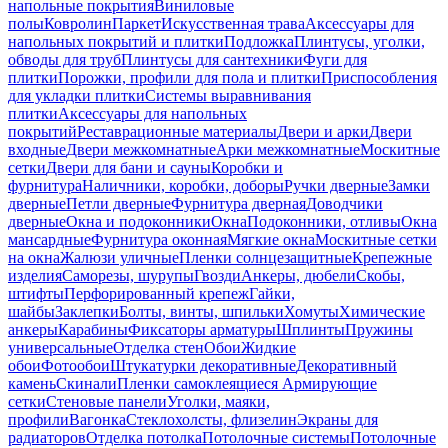
напольные покрытия
Виниловые
полы
Ковролин
Паркет
Искусственная трава
Аксессуары для
напольных покрытий и плитки
Подложка
Плинтусы, уголки,
обводы для труб
Плинтусы для сантехники
Фуги для
плитки
Порожки, профили для пола и плитки
Приспособления
для укладки плитки
Системы выравнивания
плитки
Аксессуары для напольных
покрытий
Реставрационные материалы
Двери и арки
Двери
входные
Двери межкомнатные
Арки межкомнатные
Москитные
сетки
Двери для бани и сауны
Коробки и
фурнитура
Наличники, коробки, доборы
Ручки дверные
Замки
дверные
Петли дверные
Фурнитура дверная
Доводчики
дверные
Окна и подоконники
Окна
Подоконники, отливы
Окна
мансардные
Фурнитура оконная
Мягкие окна
Москитные сетки
на окна
Жалюзи уличные
Пленки солнцезащитные
Крепежные
изделия
Саморезы, шурупы
Гвозди
Анкеры, дюбели
Скобы,
штифты
Перфорированный крепеж
Гайки,
шайбы
Заклепки
Болты, винты, шпильки
Хомуты
Химические
анкеры
Карабины
Фиксаторы арматуры
Шплинты
Пружины
универсальные
Отделка стен
Обои
Жидкие
обои
Фотообои
Штукатурки декоративные
Декоративный
камень
Скинали
Пленки самоклеящиеся
Армирующие
сетки
Стеновые панели
Уголки, маяки,
профили
Вагонка
Стеклохолсты, флизелин
Экраны для
радиаторов
Отделка потолка
Потолочные системы
Потолочные