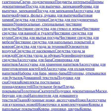
газетницы
Свечи, подсвечники
Предметы интерьера
Ширмы
декоративные
Посуда для выпечки, запекания
Формы для
выпечки, запекания
Посуда для запекания
Аксессуары для
выпечки
Бумага, фольга, рукава для выпечки
Бытовая
химия
Средства для стирки
Средства для посудомоечных
машин
Универсальные, специальные чистящие
средства
Чистящие средства для стекол и зеркал
Чистящие
средства для ванной и туалета
Чистящие средства для
кухни
Средства для мытья посуды
Чистящие средства для
мебели
Чистящие средства для напольных покрытий и
ковров
Средства для ухода за техникой
Освежители
воздуха
Средства от насекомых
Средства ухода за
одеждой
Средства ухода за обувью
Дезинфицирующие
средства
Аксессуары для бара
Сервировка для
напитков
Аксессуары для хранения напитков
Аксессуары для
приготовления коктейлей
Аксессуары для охлаждения
напитков
Наборы для бара, мини-бары
Штопоры, открывалки
для бутылок
Домашний текстиль
Подушки для
сна
Одеяла
Комплекты постельных
принадлежностей
Постельное белье
Пледы,
покрывала
Полотенца
Скатерти
Подушки декоративные
Маски,
беруши для сна
Наполнители для домашнего
текстиля
Ткани
Кухонные ножи, аксессуары
Ножи
Аксессуары
для кухонных ножей
Ножеточки и комплектующие
Ковры и
напольные покрытия
Ковры, циновки, шкуры
Ковры,