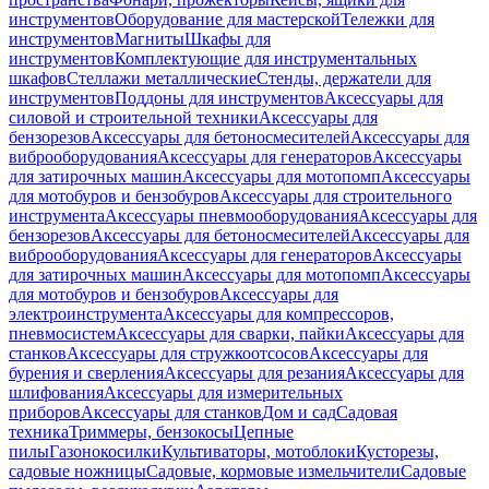
инструментов
Оборудование для мастерской
Тележки для
инструментов
Магниты
Шкафы для
инструментов
Комплектующие для инструментальных
шкафов
Стеллажи металлические
Стенды, держатели для
инструментов
Поддоны для инструментов
Аксессуары для
силовой и строительной техники
Аксессуары для
бензорезов
Аксессуары для бетоносмесителей
Аксессуары для
виброоборудования
Аксессуары для генераторов
Аксессуары
для затирочных машин
Аксессуары для мотопомп
Аксессуары
для мотобуров и бензобуров
Аксессуары для строительного
инструмента
Аксессуары пневмооборудования
Аксессуары для
бензорезов
Аксессуары для бетоносмесителей
Аксессуары для
виброоборудования
Аксессуары для генераторов
Аксессуары
для затирочных машин
Аксессуары для мотопомп
Аксессуары
для мотобуров и бензобуров
Аксессуары для
электроинструмента
Аксессуары для компрессоров,
пневмосистем
Аксессуары для сварки, пайки
Аксессуары для
станков
Аксессуары для стружкоотсосов
Аксессуары для
бурения и сверления
Аксессуары для резания
Аксессуары для
шлифования
Аксессуары для измерительных
приборов
Аксессуары для станков
Дом и сад
Садовая
техника
Триммеры, бензокосы
Цепные
пилы
Газонокосилки
Культиваторы, мотоблоки
Кусторезы,
садовые ножницы
Садовые, кормовые измельчители
Садовые