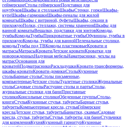
геймерские
Столы геймерские
Подставки для
ноутбуков
Шкафы и стеллажи
Шкафы
Стенки, горки
Шкафы-
купе
Шкафы-гармошки
Шкафы-пеналы для жилой
комнаты
Шкафы с витриной, буфеты
Шкафы, секции в
прихожую
Полки, стеллажи, системы хранения
Шкафы для
ванной комнаты
Вешалки, подставки для зонтов
Комоды,
тумбы
Комоды
Тумбы
Прикроватные тумбы
Обувницы, тумбы в
прихожую
Комоды, тумбы для ванной
Пеленальные столики,
комоды
Тумбы под ТВ
Комоды пластиковые
Кровати и
матрасы
Матрасы
Кровати
Детские кровати
Кроватки для
новорожденных
Надувная мебель
Наматрасники, чехлы на
матрас
Основания для
кроватей
Подматрасники
Раскладушки
Кровати-трансформеры,
шкафы-кровати
Кровати-домики
Столы
Кухонные
столы
Барные столы
Столы письменные,
компьютерные
Детские столы
Туалетные столики
Журнальные
столы
Садовые столы
Растущие столы и парты
Столы,
журнальные столики для бани
Приставные
столики
Консольные столики
Обеденные группы
Столы-
книги
Стулья
Кухонные стулья, табуреты
Барные стулья,
табуреты
Компьютерные кресла, стулья
Геймерские
кресла
Детские стулья, табуреты
Банкетки, скамьи
Садовые
кресла, стулья, табуреты
Стулья, табуреты для бани
Стульчики
для кормления
Кухня
Кухонный гарнитур
Кухонные