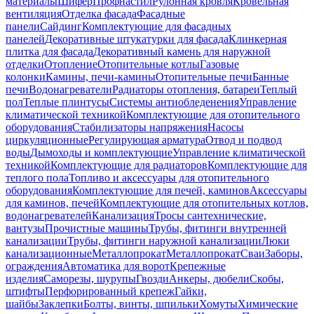
материалы
Шифер
Профнастил
Рулонная кровля
Кровельная
вентиляция
Отделка фасада
Фасадные
панели
Сайдинг
Комплектующие для фасадных
панелей
Декоративные штукатурки для фасада
Клинкерная
плитка для фасада
Декоративный камень для наружной
отделки
Отопление
Отопительные котлы
Газовые
колонки
Камины, печи-камины
Отопительные печи
Банные
печи
Водонагреватели
Радиаторы отопления, батареи
Теплый
пол
Теплые плинтусы
Системы антиобледенения
Управление
климатической техникой
Комплектующие для отопительного
оборудования
Стабилизаторы напряжения
Насосы
циркуляционные
Регулирующая арматура
Отвод и подвод
воды
Дымоходы и комплектующие
Управление климатической
техникой
Комплектующие для радиаторов
Комплектующие для
теплого пола
Топливо и аксессуары для отопительного
оборудования
Комплектующие для печей, каминов
Аксессуары
для каминов, печей
Комплектующие для отопительных котлов,
водонагревателей
Канализация
Тросы сантехнические,
вантузы
Прочистные машины
Трубы, фитинги внутренней
канализации
Трубы, фитинги наружной канализации
Люки
канализационные
Металлопрокат
Металлопрокат
Сваи
Заборы,
ограждения
Автоматика для ворот
Крепежные
изделия
Саморезы, шурупы
Гвозди
Анкеры, дюбели
Скобы,
штифты
Перфорированный крепеж
Гайки,
шайбы
Заклепки
Болты, винты, шпильки
Хомуты
Химические