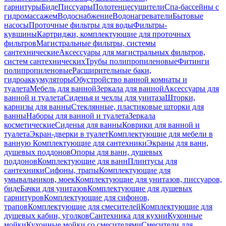
гарнитуры
Биде
Писсуары
Полотенцесушители
Спа-бассейны с
гидромассажем
Водоснабжение
Водонагреватели
Бытовые
насосы
Проточные фильтры для воды
Фильтры-
кувшины
Картриджи, комплектующие для проточных
фильтров
Магистральные фильтры, системы
сантехнические
Аксессуары для магистральных фильтров,
систем сантехнических
Трубы полипропиленовые
Фитинги
полипропиленовые
Расширительные баки,
гидроаккумуляторы
Обустройство ванной комнаты и
туалета
Мебель для ванной
Зеркала для ванной
Аксессуары для
ванной и туалета
Сиденья и чехлы для унитаза
Шторки,
карнизы для ванны
Стеклянные, пластиковые шторки для
ванны
Наборы для ванной и туалета
Зеркала
косметические
Сиденья для ванны
Коврики для ванной и
туалета
Экран-дверки в туалет
Комплектующие для мебели в
ванную
Комплектующие для сантехники
Экраны для ванн,
душевых поддонов
Опоры для ванн, душевых
поддонов
Комплектующие для ванн
Плинтусы для
сантехники
Сифоны, трапы
Комплектующие для
умывальников, моек
Комплектующие для унитазов, писсуаров,
биде
Бачки для унитазов
Комплектующие для душевых
гарнитуров
Комплектующие для сифонов,
трапов
Комплектующие для смесителей
Комплектующие для
душевых кабин, уголков
Сантехника для кухни
Кухонные
мойки
Кухонные мойки со смесителями
Смесители для