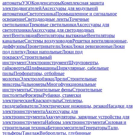
автоматы
УЗО
Конденсаторы
Комплексная защита
электродвигателей
Аксессуары для модульной
автоматики
Светотехника
Промышленное и сигнальное
освещение
Светодиодные ленты
Точечные
светильники
Трековые светильники
Аксессуары для
светотехники
Аксессуары для светодиодных
лент
Вентиляция
Вентиляторы вытяжные
Вентиляторы
канальные
Системы воздуховодов
Решетки вентиляционные,
диффузоры
Проветриватели
Люки
Люки ревизионные
Люки
под плитку
Люки напольные
Люки под
покраску
Строительный
инструмент
Электроинструмент
Шуруповерты,
гайковерты
Шлифмашины
Циркулярные, сабельные
пилы
Перфораторы, отбойные
молотки
Электролобзики
Дрели
Строительные
миксеры
Дальномеры
Многофункциональные
инструменты
Строительные фены
Строительные
пистолеты
Фрезеры
Рубанки, стамески
электрические
Краскопульты
Степлеры,
гвоздезабиватели
Электрические ножницы, резаки
Насадки для
электроинструмента
Аксессуары для
электроинструмента
Аккумуляторы, зарядные устройства для
электроинструмента
Наборы электроинструмента
Силовая и
строительная техника
Бетоносмесители
Генераторы
Тали,
тельферы
Такелаж
Виброплиты, глубинные