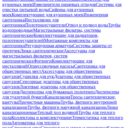
кухонных моек
Измельчители пищевых отходов
Системы для
очистки питьевой воды
Сифоны для кухонных
моек
Комплектующие для кухонных моек
Инженерная
сантехника
Инсталляции для
сантехники
Полотенцесушители
Отвод и подвод воды
Трубы
водопроводные
Магистральные фильтры, системы
сантехнические
Комплектующие для радиаторов,
полотенцесушителей
Монтажные комплекты для
сантехники
Регулирующая арматура
Системы защиты от
протечек
Люки сантехнические
Аксессуары для
магистральных фильтров, систем
сантехнических
Фитинги
Комплектующие для
инсталляций
Опрессовочные насосы
Сантехника для
общественных мест
Аксессуары для общественных
санузлов
Сушилки для рук
Дозаторы для общественных
санузлов
Сенсорные дозаторы для общественных
санузлов
Локтевые дозаторы для общественных
санузлов
Диспенсеры для бумажных полотенец
Диспенсеры
для туалетной бумаги
Канализация
Тросы сантехнические,
вантузы
Прочистные машины
Трубы, фитинги внутренней
канализации
Трубы, фитинги наружной канализации
Люки
канализационные
Теплый пол водяной
Трубы для теплого
пола
Коллекторы и комплектующие
Термостатика для теплого
пола
Автоматика для теплого
пола
Строительство
Строительные смеси и грунтовки
Клеевые