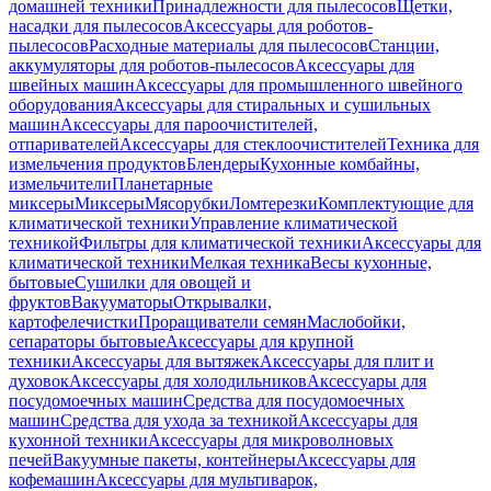
домашней техники
Принадлежности для пылесосов
Щетки,
насадки для пылесосов
Аксессуары для роботов-
пылесосов
Расходные материалы для пылесосов
Станции,
аккумуляторы для роботов-пылесосов
Аксессуары для
швейных машин
Аксессуары для промышленного швейного
оборудования
Аксессуары для стиральных и сушильных
машин
Аксессуары для пароочистителей,
отпаривателей
Аксессуары для стеклоочистителей
Техника для
измельчения продуктов
Блендеры
Кухонные комбайны,
измельчители
Планетарные
миксеры
Миксеры
Мясорубки
Ломтерезки
Комплектующие для
климатической техники
Управление климатической
техникой
Фильтры для климатической техники
Аксессуары для
климатической техники
Мелкая техника
Весы кухонные,
бытовые
Сушилки для овощей и
фруктов
Вакууматоры
Открывалки,
картофелечистки
Проращиватели семян
Маслобойки,
сепараторы бытовые
Аксессуары для крупной
техники
Аксессуары для вытяжек
Аксессуары для плит и
духовок
Аксессуары для холодильников
Аксессуары для
посудомоечных машин
Средства для посудомоечных
машин
Средства для ухода за техникой
Аксессуары для
кухонной техники
Аксессуары для микроволновых
печей
Вакуумные пакеты, контейнеры
Аксессуары для
кофемашин
Аксессуары для мультиварок,