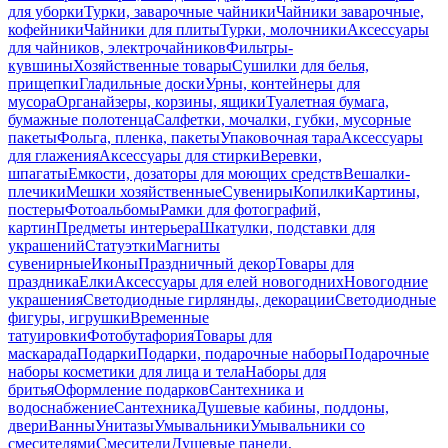
для уборки
Турки, заварочные чайники
Чайники заварочные,
кофейники
Чайники для плиты
Турки, молочники
Аксессуары
для чайников, электрочайников
Фильтры-
кувшины
Хозяйственные товары
Сушилки для белья,
прищепки
Гладильные доски
Урны, контейнеры для
мусора
Органайзеры, корзины, ящики
Туалетная бумага,
бумажные полотенца
Салфетки, мочалки, губки, мусорные
пакеты
Фольга, пленка, пакеты
Упаковочная тара
Аксессуары
для глажения
Аксессуары для стирки
Веревки,
шпагаты
Емкости, дозаторы для моющих средств
Вешалки-
плечики
Мешки хозяйственные
Сувениры
Копилки
Картины,
постеры
Фотоальбомы
Рамки для фотографий,
картин
Предметы интерьера
Шкатулки, подставки для
украшений
Статуэтки
Магниты
сувенирные
Иконы
Праздничный декор
Товары для
праздника
Елки
Аксессуары для елей новогодних
Новогодние
украшения
Светодиодные гирлянды, декорации
Светодиодные
фигуры, игрушки
Временные
татуировки
Фотобутафория
Товары для
маскарада
Подарки
Подарки, подарочные наборы
Подарочные
наборы косметики для лица и тела
Наборы для
бритья
Оформление подарков
Сантехника и
водоснабжение
Сантехника
Душевые кабины, поддоны,
двери
Ванны
Унитазы
Умывальники
Умывальники со
смесителями
Смесители
Душевые панели,