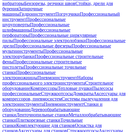
вибраторы
Бензорезы, резчики швов
Стойки, дрели для
бурения
Затирочные
машины
Гидроинструмент
Погрузчики
Профессиональный
инструмент
Профессиональные
шуруповерты
Профессиональные
шлифмашины
Профессиональные
перфораторы
Профессиональные циркулярные
пилы
Профессиональные электролобзики
Профессиональные
дрели
Профессиональные фрезеры
Профессиональные
мультиинструменты
Профессиональные
электрорубанки
Профессиональные строительные
фены
Профессиональные строительные
пистолеты
Профессиональные точильные
станки
Профессиональные
электроножницы
Пневмоинструмент
Наборы
профессионального электроинструмента
Строительное
оборудование
Компрессоры
Тепловые пушки
Пылесосы
профессиональные
Стружкоотсосы
Домкраты
Аксессуары для
компрессоров, пневмосистем
Системы пылеудаления для
электроинструмента
Пневмоинструмент
Станки и
оборудование
Деревообрабатывающие
станки
Ленточнопильные станки
Металлообрабатывающие
станки
Плиткорезные станки
Точильные
станки
Комплектующие для станков
Оснастка для
станков
Аксессуары для станков
Стружкоотсосы
Аксессуары