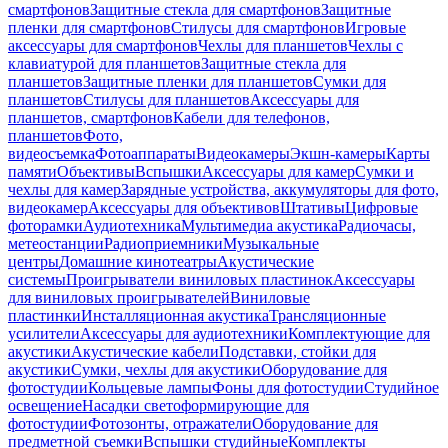
смартфонов
Защитные стекла для смартфонов
Защитные
пленки для смартфонов
Стилусы для смартфонов
Игровые
аксессуары для смартфонов
Чехлы для планшетов
Чехлы с
клавиатурой для планшетов
Защитные стекла для
планшетов
Защитные пленки для планшетов
Сумки для
планшетов
Стилусы для планшетов
Аксессуары для
планшетов, смартфонов
Кабели для телефонов,
планшетов
Фото,
видеосъемка
Фотоаппараты
Видеокамеры
Экшн-камеры
Карты
памяти
Объективы
Вспышки
Аксессуары для камер
Сумки и
чехлы для камер
Зарядные устройства, аккумуляторы для фото,
видеокамер
Аксессуары для объективов
Штативы
Цифровые
фоторамки
Аудиотехника
Мультимедиа акустика
Радиочасы,
метеостанции
Радиоприемники
Музыкальные
центры
Домашние кинотеатры
Акустические
системы
Проигрыватели виниловых пластинок
Аксессуары
для виниловых проигрывателей
Виниловые
пластинки
Инсталляционная акустика
Трансляционные
усилители
Аксессуары для аудиотехники
Комплектующие для
акустики
Акустические кабели
Подставки, стойки для
акустики
Сумки, чехлы для акустики
Оборудование для
фотостудии
Кольцевые лампы
Фоны для фотостудии
Студийное
освещение
Насадки светоформирующие для
фотостудии
Фотозонты, отражатели
Оборудование для
предметной съемки
Вспышки студийные
Комплекты