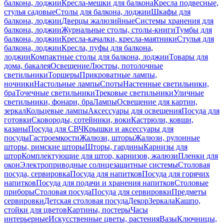
балкона, лоджии
Кресла-мешки для балкона
Кресла подвесные,
стулья садовые
Столы для балкона, лоджии
Шкафы для
балкона, лоджии
Дверцы жалюзийные
Системы хранения для
балкона, лоджии
Журнальные столы, столы-книги
Тумбы для
балкона, лоджии
Кресла-качалки, кресла-маятники
Стулья для
балкона, лоджии
Кресла, пуфы для балкона,
лоджии
Компактные столы для балкона, лоджии
Товары для
дома, бакалея
Освещение
Люстры, потолочные
светильники
Торшеры
Прикроватные лампы,
ночники
Настольные лампы
Споты
Настенные светильники,
бра
Точечные светильники
Трековые светильники
Уличные
светильники, фонари, бра
Лампы
Освещение для картин,
зеркал
Кольцевые лампы
Аксессуары для освещения
Посуда для
готовки
Сковороды, сотейники, воки
Кастрюли, ковши,
казаны
Посуда для СВЧ
Крышки и аксессуары для
посуды
Гастроемкости
Жалюзи, шторы
Жалюзи, рулонные
шторы, римские шторы
Шторы, гардины
Карнизы для
штор
Комплектующие для штор, карнизов, жалюзи
Пленки для
окон
Электроприводные солнцезащитные системы
Столовая
посуда, сервировка
Посуда для напитков
Посуда для горячих
напитков
Посуда для подачи и хранения напитков
Столовые
приборы
Столовая посуда
Посуда для сервировки
Предметы
сервировки
Детская столовая посуда
Декор
Зеркала
Кашпо,
стойки для цветов
Картины, постеры
Часы
интерьерные
Искусственные цветы, растения
Вазы
Ключницы,