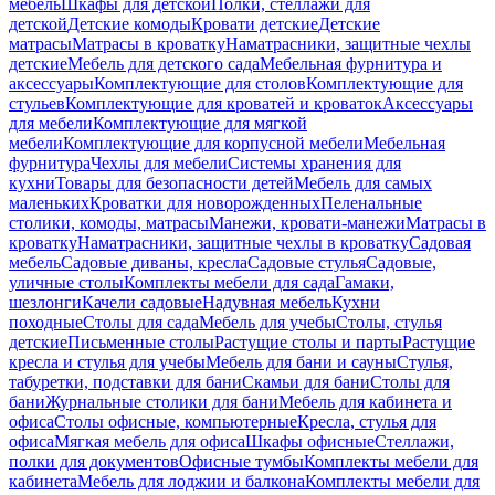
мебель
Шкафы для детской
Полки, стеллажи для
детской
Детские комоды
Кровати детские
Детские
матрасы
Матрасы в кроватку
Наматрасники, защитные чехлы
детские
Мебель для детского сада
Мебельная фурнитура и
аксессуары
Комплектующие для столов
Комплектующие для
стульев
Комплектующие для кроватей и кроваток
Аксессуары
для мебели
Комплектующие для мягкой
мебели
Комплектующие для корпусной мебели
Мебельная
фурнитура
Чехлы для мебели
Системы хранения для
кухни
Товары для безопасности детей
Мебель для самых
маленьких
Кроватки для новорожденных
Пеленальные
столики, комоды, матрасы
Манежи, кровати-манежи
Матрасы в
кроватку
Наматрасники, защитные чехлы в кроватку
Садовая
мебель
Садовые диваны, кресла
Садовые стулья
Садовые,
уличные столы
Комплекты мебели для сада
Гамаки,
шезлонги
Качели садовые
Надувная мебель
Кухни
походные
Столы для сада
Мебель для учебы
Столы, стулья
детские
Письменные столы
Растущие столы и парты
Растущие
кресла и стулья для учебы
Мебель для бани и сауны
Стулья,
табуретки, подставки для бани
Скамьи для бани
Столы для
бани
Журнальные столики для бани
Мебель для кабинета и
офиса
Столы офисные, компьютерные
Кресла, стулья для
офиса
Мягкая мебель для офиса
Шкафы офисные
Стеллажи,
полки для документов
Офисные тумбы
Комплекты мебели для
кабинета
Мебель для лоджии и балкона
Комплекты мебели для