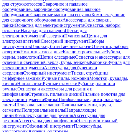
для стружкоотсосов
Сварочное и паяльное
оборудование
Сварочное оборудование
Паяльное
оборудование
Сварочные маски, аксессуары
Комплектующие
для сварочного оборудования
Аксессуары для сварки,
пайки
Оснастка для электроинструмента
Оснастка, наборы
оснастки
Насадки для граверов
Щетки для
электроинструмента
Развертки
Пуансоны
Щетки для
электродвигателей
Слесарный инструмент
Наборы
инструментов
Головки, биты
Гаечные ключи
Отвертки, наборы
отверток
Ножницы слесарные
Клещи строительные
Зубила,
керны, выколотки
Щетки слесарные
Оснастка и аксессуары для
бурения и сверления
Сверла, буры, зенкеры
Коронки
Зубила для
электроинструмента
Аксессуары для бурения и
сверления
Столярный инструмент
Тиски, струбцины,
гейферные зажимы
Ручные пилы, ножовки
Молотки, кувалды,
киянки
Напильники
Ручные стамески
Рубанки, рашпили
ручные
Оснастка и аксессуары для резания и
шлифования
Отрезные, пильные диски
Пильные полотна для
электроинструмента
Фрезы
Шлифовальные диски, насадки,
листы
Шлифовальные чашки
Точильные камни, круги,
сегменты
Полировальные валы
Направляющие
шины
Комплектующие для резания
Аксессуары для
резания
Аксессуары для шлифования
Электромонтажный
инструмент
Обжимной инструмент
Плоскогубцы,
круглогубцы
Кусачки, болторезы,