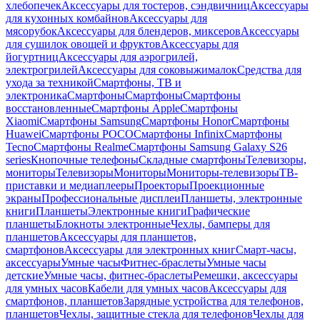
хлебопечек
Аксессуары для тостеров, сэндвичниц
Аксессуары
для кухонных комбайнов
Аксессуары для
мясорубок
Аксессуары для блендеров, миксеров
Аксессуары
для сушилок овощей и фруктов
Аксессуары для
йогуртниц
Аксессуары для аэрогрилей,
электрогрилей
Аксессуары для соковыжималок
Средства для
ухода за техникой
Смартфоны, ТВ и
электроника
Смартфоны
Смартфоны
Смартфоны
восстановленные
Смартфоны Apple
Смартфоны
Xiaomi
Смартфоны Samsung
Смартфоны Honor
Смартфоны
Huawei
Смартфоны POCO
Смартфоны Infinix
Смартфоны
Tecno
Смартфоны Realme
Смартфоны Samsung Galaxy S26
series
Кнопочные телефоны
Складные смартфоны
Телевизоры,
мониторы
Телевизоры
Мониторы
Мониторы-телевизоры
ТВ-
приставки и медиаплееры
Проекторы
Проекционные
экраны
Профессиональные дисплеи
Планшеты, электронные
книги
Планшеты
Электронные книги
Графические
планшеты
Блокноты электронные
Чехлы, бамперы для
планшетов
Аксессуары для планшетов,
смартфонов
Аксессуары для электронных книг
Смарт-часы,
аксессуары
Умные часы
Фитнес-браслеты
Умные часы
детские
Умные часы, фитнес-браслеты
Ремешки, аксессуары
для умных часов
Кабели для умных часов
Аксессуары для
смартфонов, планшетов
Зарядные устройства для телефонов,
планшетов
Чехлы, защитные стекла для телефонов
Чехлы для