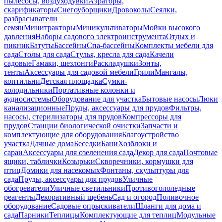
пылесосы, воздуходувки
Аэраторы,
скарификаторы
Снегоуборщики
Дровоколы
Сеялки,
разбрасыватели
семян
Минитракторы
Миникультиваторы
Мойки высокого
давления
Наборы садового электроинструмента
Отдых и
пикник
Батуты
Бассейны
Спа-бассейны
Комплекты мебели для
сада
Столы для сада
Стулья, кресла для сада
Качели
садовые
Гамаки, шезлонги
Раскладушки
Зонты,
тенты
Аксессуары для садовой мебели
Грили
Мангалы,
коптильни
Детская площадка
Сумки-
холодильники
Портативные колонки и
аудиосистемы
Оборудование для участка
Бытовые насосы
Люки
канализационные
Пруды, аксессуары для прудов
Фильтры,
насосы, стерилизаторы для прудов
Компрессоры для
прудов
Станции биологической очистки
Запчасти и
комплектующие для оборудования
Благоустройство
участка
Дачные дома
Беседки
Бани
Хозблоки и
сараи
Аксессуары для озеленения сада
Декор для сада
Почтовые
ящики, таблички
Козырьки
Скворечники, кормушки для
птиц
Домики для насекомых
Фонтаны, скульптуры для
сада
Пруды, аксессуары для прудов
Уличные
обогреватели
Уличные светильники
Противогололедные
реагенты
Декоративный щебень
Сад и огород
Поливочное
оборудование
Садовые опрыскиватели
Шланги для дома и
сада
Парники
Теплицы
Комплектующие для теплиц
Модульные