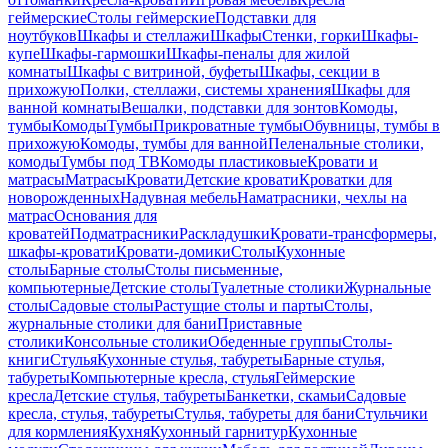
геймерские
Столы геймерские
Подставки для
ноутбуков
Шкафы и стеллажи
Шкафы
Стенки, горки
Шкафы-
купе
Шкафы-гармошки
Шкафы-пеналы для жилой
комнаты
Шкафы с витриной, буфеты
Шкафы, секции в
прихожую
Полки, стеллажи, системы хранения
Шкафы для
ванной комнаты
Вешалки, подставки для зонтов
Комоды,
тумбы
Комоды
Тумбы
Прикроватные тумбы
Обувницы, тумбы в
прихожую
Комоды, тумбы для ванной
Пеленальные столики,
комоды
Тумбы под ТВ
Комоды пластиковые
Кровати и
матрасы
Матрасы
Кровати
Детские кровати
Кроватки для
новорожденных
Надувная мебель
Наматрасники, чехлы на
матрас
Основания для
кроватей
Подматрасники
Раскладушки
Кровати-трансформеры,
шкафы-кровати
Кровати-домики
Столы
Кухонные
столы
Барные столы
Столы письменные,
компьютерные
Детские столы
Туалетные столики
Журнальные
столы
Садовые столы
Растущие столы и парты
Столы,
журнальные столики для бани
Приставные
столики
Консольные столики
Обеденные группы
Столы-
книги
Стулья
Кухонные стулья, табуреты
Барные стулья,
табуреты
Компьютерные кресла, стулья
Геймерские
кресла
Детские стулья, табуреты
Банкетки, скамьи
Садовые
кресла, стулья, табуреты
Стулья, табуреты для бани
Стульчики
для кормления
Кухня
Кухонный гарнитур
Кухонные