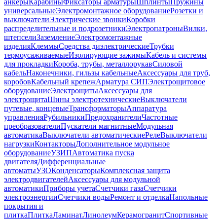
анкеры
Карабины
Фиксаторы арматуры
Шплинты
Пружины
универсальные
Электромонтажное оборудование
Розетки и
выключатели
Электрические звонки
Коробки
распределительные и подрозетники
Электропатроны
Вилки,
штепсели
Заземление
Электромонтажные
изделия
Клеммы
Средства диэлектрические
Трубки
термоусаживаемые
Изолирующие зажимы
Кабель и системы
для прокладки
Короба, трубы, металлорукав
Силовой
кабель
Наконечники, гильзы кабельные
Аксессуары для труб,
коробов
Кабельный крепеж
Арматура СИП
Электрощитовое
оборудование
Электрощиты
Аксессуары для
электрощита
Шины электротехнические
Выключатели
путевые, концевые
Трансформаторы
Аппаратура
управления
Рубильники
Предохранители
Частотные
преобразователи
Пускатели магнитные
Модульная
автоматика
Выключатели автоматические
Реле
Выключатели
нагрузки
Контакторы
Дополнительное модульное
оборудование
УЗИП
Автоматика пуска
двигателя
Дифференциальные
автоматы
УЗО
Конденсаторы
Комплексная защита
электродвигателей
Аксессуары для модульной
автоматики
Приборы учета
Счетчики газа
Счетчики
электроэнергии
Счетчики воды
Ремонт и отделка
Напольные
покрытия и
плитка
Плитка
Ламинат
Линолеум
Керамогранит
Спортивные