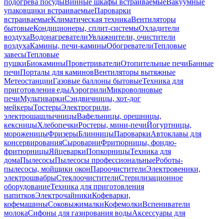
подогрева посуды
Винные шкафы встраиваемые
Вакуумные
упаковщики встраиваемые
Пароварки
встраиваемые
Климатическая техника
Вентиляторы
бытовые
Кондиционеры, сплит-системы
Охладители
воздуха
Водонагреватели
Увлажнители, очистители
воздуха
Камины, печи-камины
Обогреватели
Тепловые
завесы
Тепловые
пушки
Биокамины
Проветриватели
Отопительные печи
Банные
печи
Порталы для каминов
Вентиляторы вытяжные
Метеостанции
Газовые баллоны бытовые
Техника для
приготовления еды
Аэрогрили
Микроволновые
печи
Мультиварки
Сэндвичницы, хот-дог
мейкеры
Тостеры
Электрогрили,
электрошашлычницы
Вафельницы, орешницы,
кексницы
Хлебопечки
Ростеры, мини-печи
Йогуртницы,
мороженицы
Фризеры
Блинницы
Пароварки
Автоклавы для
консервирования
Сыроварни
Фритюрницы, фондю-
фритюрницы
Яйцеварки
Попкорницы
Техника для
дома
Пылесосы
Пылесосы профессиональные
Роботы-
пылесосы, мойщики окон
Пароочистители
Электровеники,
электрошвабры
Стеклоочистители
Стерилизационное
оборудование
Техника для приготовления
напитков
Электрочайники
Кофеварки,
кофемашины
Соковыжималки
Кофемолки
Вспениватели
молока
Сифоны для газирования воды
Аксессуары для