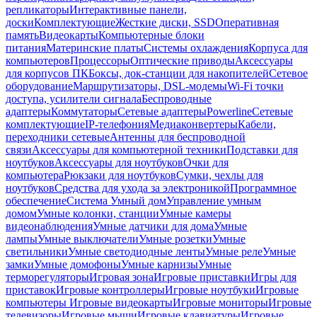
репликаторы
Интерактивные панели,
доски
Комплектующие
Жесткие диски, SSD
Оперативная
память
Видеокарты
Компьютерные блоки
питания
Материнские платы
Системы охлаждения
Корпуса для
компьютеров
Процессоры
Оптические приводы
Аксессуары
для корпусов ПК
Боксы, док-станции для накопителей
Сетевое
оборудование
Маршрутизаторы, DSL-модемы
Wi-Fi точки
доступа, усилители сигнала
Беспроводные
адаптеры
Коммутаторы
Сетевые адаптеры
Powerline
Сетевые
комплектующие
IP-телефония
Медиаконвертеры
Кабели,
переходники сетевые
Антенны для беспроводной
связи
Аксессуары для компьютерной техники
Подставки для
ноутбуков
Аксессуары для ноутбуков
Очки для
компьютера
Рюкзаки для ноутбуков
Сумки, чехлы для
ноутбуков
Средства для ухода за электроникой
Программное
обеспечение
Система Умный дом
Управление умным
домом
Умные колонки, станции
Умные камеры
видеонаблюдения
Умные датчики для дома
Умные
лампы
Умные выключатели
Умные розетки
Умные
светильники
Умные светодиодные ленты
Умные реле
Умные
замки
Умные домофоны
Умные карнизы
Умные
терморегуляторы
Игровая зона
Игровые приставки
Игры для
приставок
Игровые контроллеры
Игровые ноутбуки
Игровые
компьютеры
Игровые видеокарты
Игровые мониторы
Игровые
телевизоры
Игровые мыши
Игровые клавиатуры
Игровые