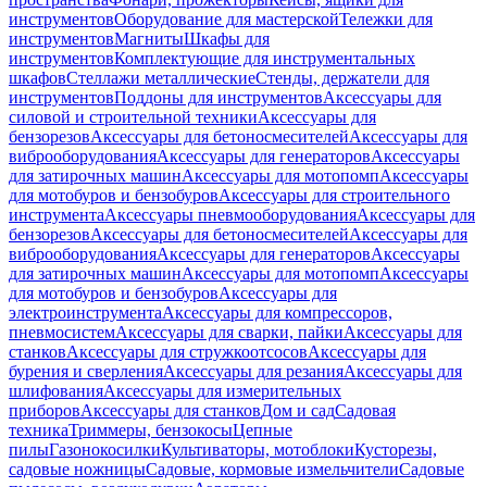
инструментов
Оборудование для мастерской
Тележки для
инструментов
Магниты
Шкафы для
инструментов
Комплектующие для инструментальных
шкафов
Стеллажи металлические
Стенды, держатели для
инструментов
Поддоны для инструментов
Аксессуары для
силовой и строительной техники
Аксессуары для
бензорезов
Аксессуары для бетоносмесителей
Аксессуары для
виброоборудования
Аксессуары для генераторов
Аксессуары
для затирочных машин
Аксессуары для мотопомп
Аксессуары
для мотобуров и бензобуров
Аксессуары для строительного
инструмента
Аксессуары пневмооборудования
Аксессуары для
бензорезов
Аксессуары для бетоносмесителей
Аксессуары для
виброоборудования
Аксессуары для генераторов
Аксессуары
для затирочных машин
Аксессуары для мотопомп
Аксессуары
для мотобуров и бензобуров
Аксессуары для
электроинструмента
Аксессуары для компрессоров,
пневмосистем
Аксессуары для сварки, пайки
Аксессуары для
станков
Аксессуары для стружкоотсосов
Аксессуары для
бурения и сверления
Аксессуары для резания
Аксессуары для
шлифования
Аксессуары для измерительных
приборов
Аксессуары для станков
Дом и сад
Садовая
техника
Триммеры, бензокосы
Цепные
пилы
Газонокосилки
Культиваторы, мотоблоки
Кусторезы,
садовые ножницы
Садовые, кормовые измельчители
Садовые