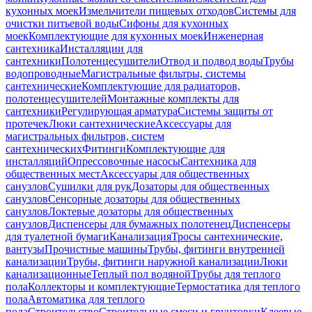
кухонных моек
Измельчители пищевых отходов
Системы для
очистки питьевой воды
Сифоны для кухонных
моек
Комплектующие для кухонных моек
Инженерная
сантехника
Инсталляции для
сантехники
Полотенцесушители
Отвод и подвод воды
Трубы
водопроводные
Магистральные фильтры, системы
сантехнические
Комплектующие для радиаторов,
полотенцесушителей
Монтажные комплекты для
сантехники
Регулирующая арматура
Системы защиты от
протечек
Люки сантехнические
Аксессуары для
магистральных фильтров, систем
сантехнических
Фитинги
Комплектующие для
инсталляций
Опрессовочные насосы
Сантехника для
общественных мест
Аксессуары для общественных
санузлов
Сушилки для рук
Дозаторы для общественных
санузлов
Сенсорные дозаторы для общественных
санузлов
Локтевые дозаторы для общественных
санузлов
Диспенсеры для бумажных полотенец
Диспенсеры
для туалетной бумаги
Канализация
Тросы сантехнические,
вантузы
Прочистные машины
Трубы, фитинги внутренней
канализации
Трубы, фитинги наружной канализации
Люки
канализационные
Теплый пол водяной
Трубы для теплого
пола
Коллекторы и комплектующие
Термостатика для теплого
пола
Автоматика для теплого
пола
Строительство
Строительные смеси и грунтовки
Клеевые