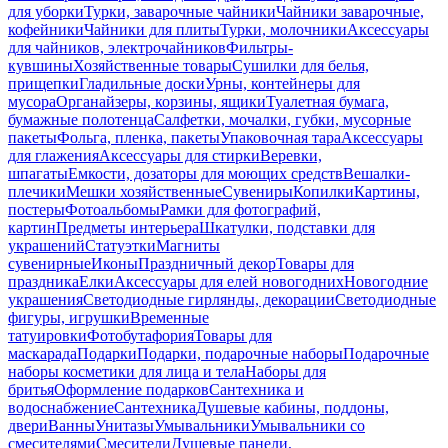
для уборки
Турки, заварочные чайники
Чайники заварочные,
кофейники
Чайники для плиты
Турки, молочники
Аксессуары
для чайников, электрочайников
Фильтры-
кувшины
Хозяйственные товары
Сушилки для белья,
прищепки
Гладильные доски
Урны, контейнеры для
мусора
Органайзеры, корзины, ящики
Туалетная бумага,
бумажные полотенца
Салфетки, мочалки, губки, мусорные
пакеты
Фольга, пленка, пакеты
Упаковочная тара
Аксессуары
для глажения
Аксессуары для стирки
Веревки,
шпагаты
Емкости, дозаторы для моющих средств
Вешалки-
плечики
Мешки хозяйственные
Сувениры
Копилки
Картины,
постеры
Фотоальбомы
Рамки для фотографий,
картин
Предметы интерьера
Шкатулки, подставки для
украшений
Статуэтки
Магниты
сувенирные
Иконы
Праздничный декор
Товары для
праздника
Елки
Аксессуары для елей новогодних
Новогодние
украшения
Светодиодные гирлянды, декорации
Светодиодные
фигуры, игрушки
Временные
татуировки
Фотобутафория
Товары для
маскарада
Подарки
Подарки, подарочные наборы
Подарочные
наборы косметики для лица и тела
Наборы для
бритья
Оформление подарков
Сантехника и
водоснабжение
Сантехника
Душевые кабины, поддоны,
двери
Ванны
Унитазы
Умывальники
Умывальники со
смесителями
Смесители
Душевые панели,