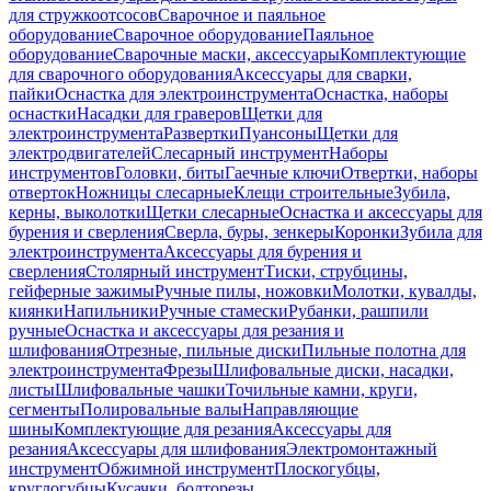
для стружкоотсосов
Сварочное и паяльное
оборудование
Сварочное оборудование
Паяльное
оборудование
Сварочные маски, аксессуары
Комплектующие
для сварочного оборудования
Аксессуары для сварки,
пайки
Оснастка для электроинструмента
Оснастка, наборы
оснастки
Насадки для граверов
Щетки для
электроинструмента
Развертки
Пуансоны
Щетки для
электродвигателей
Слесарный инструмент
Наборы
инструментов
Головки, биты
Гаечные ключи
Отвертки, наборы
отверток
Ножницы слесарные
Клещи строительные
Зубила,
керны, выколотки
Щетки слесарные
Оснастка и аксессуары для
бурения и сверления
Сверла, буры, зенкеры
Коронки
Зубила для
электроинструмента
Аксессуары для бурения и
сверления
Столярный инструмент
Тиски, струбцины,
гейферные зажимы
Ручные пилы, ножовки
Молотки, кувалды,
киянки
Напильники
Ручные стамески
Рубанки, рашпили
ручные
Оснастка и аксессуары для резания и
шлифования
Отрезные, пильные диски
Пильные полотна для
электроинструмента
Фрезы
Шлифовальные диски, насадки,
листы
Шлифовальные чашки
Точильные камни, круги,
сегменты
Полировальные валы
Направляющие
шины
Комплектующие для резания
Аксессуары для
резания
Аксессуары для шлифования
Электромонтажный
инструмент
Обжимной инструмент
Плоскогубцы,
круглогубцы
Кусачки, болторезы,