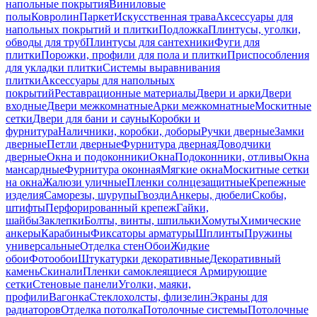
напольные покрытия
Виниловые
полы
Ковролин
Паркет
Искусственная трава
Аксессуары для
напольных покрытий и плитки
Подложка
Плинтусы, уголки,
обводы для труб
Плинтусы для сантехники
Фуги для
плитки
Порожки, профили для пола и плитки
Приспособления
для укладки плитки
Системы выравнивания
плитки
Аксессуары для напольных
покрытий
Реставрационные материалы
Двери и арки
Двери
входные
Двери межкомнатные
Арки межкомнатные
Москитные
сетки
Двери для бани и сауны
Коробки и
фурнитура
Наличники, коробки, доборы
Ручки дверные
Замки
дверные
Петли дверные
Фурнитура дверная
Доводчики
дверные
Окна и подоконники
Окна
Подоконники, отливы
Окна
мансардные
Фурнитура оконная
Мягкие окна
Москитные сетки
на окна
Жалюзи уличные
Пленки солнцезащитные
Крепежные
изделия
Саморезы, шурупы
Гвозди
Анкеры, дюбели
Скобы,
штифты
Перфорированный крепеж
Гайки,
шайбы
Заклепки
Болты, винты, шпильки
Хомуты
Химические
анкеры
Карабины
Фиксаторы арматуры
Шплинты
Пружины
универсальные
Отделка стен
Обои
Жидкие
обои
Фотообои
Штукатурки декоративные
Декоративный
камень
Скинали
Пленки самоклеящиеся
Армирующие
сетки
Стеновые панели
Уголки, маяки,
профили
Вагонка
Стеклохолсты, флизелин
Экраны для
радиаторов
Отделка потолка
Потолочные системы
Потолочные