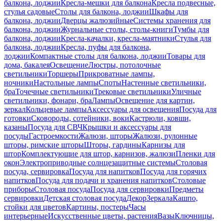
балкона, лоджии
Кресла-мешки для балкона
Кресла подвесные,
стулья садовые
Столы для балкона, лоджии
Шкафы для
балкона, лоджии
Дверцы жалюзийные
Системы хранения для
балкона, лоджии
Журнальные столы, столы-книги
Тумбы для
балкона, лоджии
Кресла-качалки, кресла-маятники
Стулья для
балкона, лоджии
Кресла, пуфы для балкона,
лоджии
Компактные столы для балкона, лоджии
Товары для
дома, бакалея
Освещение
Люстры, потолочные
светильники
Торшеры
Прикроватные лампы,
ночники
Настольные лампы
Споты
Настенные светильники,
бра
Точечные светильники
Трековые светильники
Уличные
светильники, фонари, бра
Лампы
Освещение для картин,
зеркал
Кольцевые лампы
Аксессуары для освещения
Посуда для
готовки
Сковороды, сотейники, воки
Кастрюли, ковши,
казаны
Посуда для СВЧ
Крышки и аксессуары для
посуды
Гастроемкости
Жалюзи, шторы
Жалюзи, рулонные
шторы, римские шторы
Шторы, гардины
Карнизы для
штор
Комплектующие для штор, карнизов, жалюзи
Пленки для
окон
Электроприводные солнцезащитные системы
Столовая
посуда, сервировка
Посуда для напитков
Посуда для горячих
напитков
Посуда для подачи и хранения напитков
Столовые
приборы
Столовая посуда
Посуда для сервировки
Предметы
сервировки
Детская столовая посуда
Декор
Зеркала
Кашпо,
стойки для цветов
Картины, постеры
Часы
интерьерные
Искусственные цветы, растения
Вазы
Ключницы,