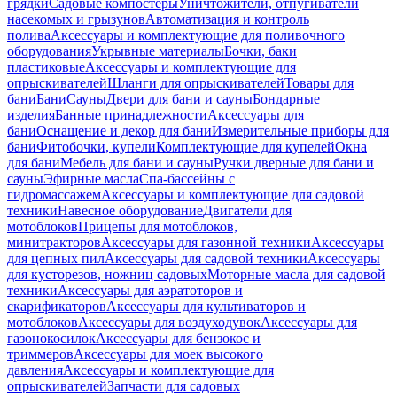
грядки
Садовые компостеры
Уничтожители, отпугиватели
насекомых и грызунов
Автоматизация и контроль
полива
Аксессуары и комплектующие для поливочного
оборудования
Укрывные материалы
Бочки, баки
пластиковые
Аксессуары и комплектующие для
опрыскивателей
Шланги для опрыскивателей
Товары для
бани
Бани
Сауны
Двери для бани и сауны
Бондарные
изделия
Банные принадлежности
Аксессуары для
бани
Оснащение и декор для бани
Измерительные приборы для
бани
Фитобочки, купели
Комплектующие для купелей
Окна
для бани
Мебель для бани и сауны
Ручки дверные для бани и
сауны
Эфирные масла
Спа-бассейны с
гидромассажем
Аксессуары и комплектующие для садовой
техники
Навесное оборудование
Двигатели для
мотоблоков
Прицепы для мотоблоков,
минитракторов
Аксессуары для газонной техники
Аксессуары
для цепных пил
Аксессуары для садовой техники
Аксессуары
для кусторезов, ножниц садовых
Моторные масла для садовой
техники
Аксессуары для аэратоторов и
скарификаторов
Аксессуары для культиваторов и
мотоблоков
Аксессуары для воздуходувок
Аксессуары для
газонокосилок
Аксессуары для бензокос и
триммеров
Аксессуары для моек высокого
давления
Аксессуары и комплектующие для
опрыскивателей
Запчасти для садовых