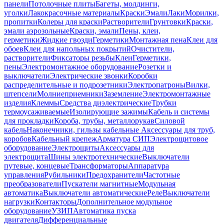
панели
Потолочные плиты
Багеты, молдинги,
уголки
Лакокрасочные материалы
Краски
Эмали
Лаки
Морилки,
пропитки
Колеры для краски
Растворители
Грунтовки
Краски,
эмали аэрозольные
Краски, эмали
Пены, клеи,
герметики
Жидкие гвозди
Герметики
Монтажная пена
Клеи для
обоев
Клеи для напольных покрытий
Очистители,
растворители
Фиксаторы резьбы
Клеи
Герметики,
пены
Электромонтажное оборудование
Розетки и
выключатели
Электрические звонки
Коробки
распределительные и подрозетники
Электропатроны
Вилки,
штепсели
Молниеприемники
Заземление
Электромонтажные
изделия
Клеммы
Средства диэлектрические
Трубки
термоусаживаемые
Изолирующие зажимы
Кабель и системы
для прокладки
Короба, трубы, металлорукав
Силовой
кабель
Наконечники, гильзы кабельные
Аксессуары для труб,
коробов
Кабельный крепеж
Арматура СИП
Электрощитовое
оборудование
Электрощиты
Аксессуары для
электрощита
Шины электротехнические
Выключатели
путевые, концевые
Трансформаторы
Аппаратура
управления
Рубильники
Предохранители
Частотные
преобразователи
Пускатели магнитные
Модульная
автоматика
Выключатели автоматические
Реле
Выключатели
нагрузки
Контакторы
Дополнительное модульное
оборудование
УЗИП
Автоматика пуска
двигателя
Дифференциальные