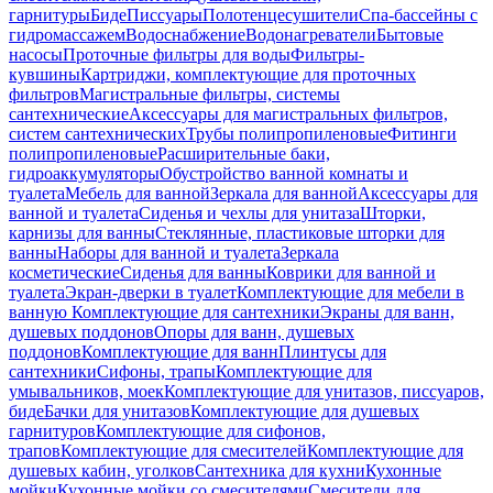
гарнитуры
Биде
Писсуары
Полотенцесушители
Спа-бассейны с
гидромассажем
Водоснабжение
Водонагреватели
Бытовые
насосы
Проточные фильтры для воды
Фильтры-
кувшины
Картриджи, комплектующие для проточных
фильтров
Магистральные фильтры, системы
сантехнические
Аксессуары для магистральных фильтров,
систем сантехнических
Трубы полипропиленовые
Фитинги
полипропиленовые
Расширительные баки,
гидроаккумуляторы
Обустройство ванной комнаты и
туалета
Мебель для ванной
Зеркала для ванной
Аксессуары для
ванной и туалета
Сиденья и чехлы для унитаза
Шторки,
карнизы для ванны
Стеклянные, пластиковые шторки для
ванны
Наборы для ванной и туалета
Зеркала
косметические
Сиденья для ванны
Коврики для ванной и
туалета
Экран-дверки в туалет
Комплектующие для мебели в
ванную
Комплектующие для сантехники
Экраны для ванн,
душевых поддонов
Опоры для ванн, душевых
поддонов
Комплектующие для ванн
Плинтусы для
сантехники
Сифоны, трапы
Комплектующие для
умывальников, моек
Комплектующие для унитазов, писсуаров,
биде
Бачки для унитазов
Комплектующие для душевых
гарнитуров
Комплектующие для сифонов,
трапов
Комплектующие для смесителей
Комплектующие для
душевых кабин, уголков
Сантехника для кухни
Кухонные
мойки
Кухонные мойки со смесителями
Смесители для