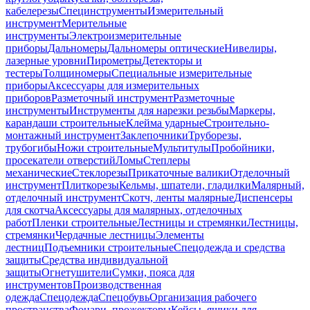
кабелерезы
Специнструменты
Измерительный
инструмент
Мерительные
инструменты
Электроизмерительные
приборы
Дальномеры
Дальномеры оптические
Нивелиры,
лазерные уровни
Пирометры
Детекторы и
тестеры
Толщиномеры
Специальные измерительные
приборы
Аксессуары для измерительных
приборов
Разметочный инструмент
Разметочные
инструменты
Инструменты для нарезки резьбы
Маркеры,
карандаши строительные
Клейма ударные
Строительно-
монтажный инструмент
Заклепочники
Труборезы,
трубогибы
Ножи строительные
Мультитулы
Пробойники,
просекатели отверстий
Ломы
Степлеры
механические
Стеклорезы
Прикаточные валики
Отделочный
инструмент
Плиткорезы
Кельмы, шпатели, гладилки
Малярный,
отделочный инструмент
Скотч, ленты малярные
Диспенсеры
для скотча
Аксессуары для малярных, отделочных
работ
Пленки строительные
Лестницы и стремянки
Лестницы,
стремянки
Чердачные лестницы
Элементы
лестниц
Подъемники строительные
Спецодежда и средства
защиты
Средства индивидуальной
защиты
Огнетушители
Сумки, пояса для
инструментов
Производственная
одежда
Спецодежда
Спецобувь
Организация рабочего
пространства
Фонари, прожекторы
Кейсы, ящики для