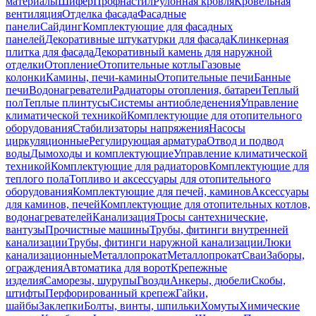
материалы
Шифер
Профнастил
Рулонная кровля
Кровельная
вентиляция
Отделка фасада
Фасадные
панели
Сайдинг
Комплектующие для фасадных
панелей
Декоративные штукатурки для фасада
Клинкерная
плитка для фасада
Декоративный камень для наружной
отделки
Отопление
Отопительные котлы
Газовые
колонки
Камины, печи-камины
Отопительные печи
Банные
печи
Водонагреватели
Радиаторы отопления, батареи
Теплый
пол
Теплые плинтусы
Системы антиобледенения
Управление
климатической техникой
Комплектующие для отопительного
оборудования
Стабилизаторы напряжения
Насосы
циркуляционные
Регулирующая арматура
Отвод и подвод
воды
Дымоходы и комплектующие
Управление климатической
техникой
Комплектующие для радиаторов
Комплектующие для
теплого пола
Топливо и аксессуары для отопительного
оборудования
Комплектующие для печей, каминов
Аксессуары
для каминов, печей
Комплектующие для отопительных котлов,
водонагревателей
Канализация
Тросы сантехнические,
вантузы
Прочистные машины
Трубы, фитинги внутренней
канализации
Трубы, фитинги наружной канализации
Люки
канализационные
Металлопрокат
Металлопрокат
Сваи
Заборы,
ограждения
Автоматика для ворот
Крепежные
изделия
Саморезы, шурупы
Гвозди
Анкеры, дюбели
Скобы,
штифты
Перфорированный крепеж
Гайки,
шайбы
Заклепки
Болты, винты, шпильки
Хомуты
Химические