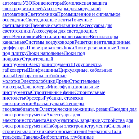
автоматы
УЗО
Конденсаторы
Комплексная защита
электродвигателей
Аксессуары для модульной
автоматики
Светотехника
Промышленное и сигнальное
освещение
Светодиодные ленты
Точечные
светильники
Трековые светильники
Аксессуары для
светотехники
Аксессуары для светодиодных
лент
Вентиляция
Вентиляторы вытяжные
Вентиляторы
канальные
Системы воздуховодов
Решетки вентиляционные,
диффузоры
Проветриватели
Люки
Люки ревизионные
Люки
под плитку
Люки напольные
Люки под
покраску
Строительный
инструмент
Электроинструмент
Шуруповерты,
гайковерты
Шлифмашины
Циркулярные, сабельные
пилы
Перфораторы, отбойные
молотки
Электролобзики
Дрели
Строительные
миксеры
Дальномеры
Многофункциональные
инструменты
Строительные фены
Строительные
пистолеты
Фрезеры
Рубанки, стамески
электрические
Краскопульты
Степлеры,
гвоздезабиватели
Электрические ножницы, резаки
Насадки для
электроинструмента
Аксессуары для
электроинструмента
Аккумуляторы, зарядные устройства для
электроинструмента
Наборы электроинструмента
Силовая и
строительная техника
Бетоносмесители
Генераторы
Тали,
тельферы
Такелаж
Виброплиты, глубинные