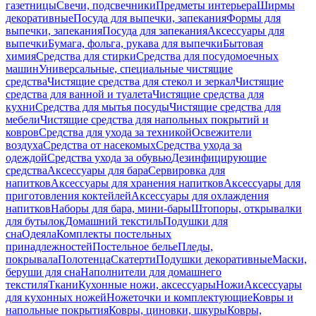
газетницы
Свечи, подсвечники
Предметы интерьера
Ширмы
декоративные
Посуда для выпечки, запекания
Формы для
выпечки, запекания
Посуда для запекания
Аксессуары для
выпечки
Бумага, фольга, рукава для выпечки
Бытовая
химия
Средства для стирки
Средства для посудомоечных
машин
Универсальные, специальные чистящие
средства
Чистящие средства для стекол и зеркал
Чистящие
средства для ванной и туалета
Чистящие средства для
кухни
Средства для мытья посуды
Чистящие средства для
мебели
Чистящие средства для напольных покрытий и
ковров
Средства для ухода за техникой
Освежители
воздуха
Средства от насекомых
Средства ухода за
одеждой
Средства ухода за обувью
Дезинфицирующие
средства
Аксессуары для бара
Сервировка для
напитков
Аксессуары для хранения напитков
Аксессуары для
приготовления коктейлей
Аксессуары для охлаждения
напитков
Наборы для бара, мини-бары
Штопоры, открывалки
для бутылок
Домашний текстиль
Подушки для
сна
Одеяла
Комплекты постельных
принадлежностей
Постельное белье
Пледы,
покрывала
Полотенца
Скатерти
Подушки декоративные
Маски,
беруши для сна
Наполнители для домашнего
текстиля
Ткани
Кухонные ножи, аксессуары
Ножи
Аксессуары
для кухонных ножей
Ножеточки и комплектующие
Ковры и
напольные покрытия
Ковры, циновки, шкуры
Ковры,