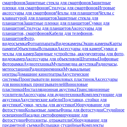
смартфонов
Защитные стекла для смартфонов
Защитные
пленки для смартфонов
Стилусы для смартфонов
Игровые
аксессуары для смартфонов
Чехлы для планшетов
Чехлы с
клавиатурой для планшетов
Защитные стекла для
планшетов
Защитные пленки для планшетов
Сумки для
планшетов
Стилусы для планшетов
Аксессуары для
планшетов, смартфонов
Кабели для телефонов,
планшетов
Фото,
видеосъемка
Фотоаппараты
Видеокамеры
Экшн-камеры
Карты
памяти
Объективы
Вспышки
Аксессуары для камер
Сумки и
чехлы для камер
Зарядные устройства, аккумуляторы для фото,
видеокамер
Аксессуары для объективов
Штативы
Цифровые
фоторамки
Аудиотехника
Мультимедиа акустика
Радиочасы,
метеостанции
Радиоприемники
Музыкальные
центры
Домашние кинотеатры
Акустические
системы
Проигрыватели виниловых пластинок
Аксессуары
для виниловых проигрывателей
Виниловые
пластинки
Инсталляционная акустика
Трансляционные
усилители
Аксессуары для аудиотехники
Комплектующие для
акустики
Акустические кабели
Подставки, стойки для
акустики
Сумки, чехлы для акустики
Оборудование для
фотостудии
Кольцевые лампы
Фоны для фотостудии
Студийное
освещение
Насадки светоформирующие для
фотостудии
Фотозонты, отражатели
Оборудование для
предметной съемки
Вспышки студийные
Комплекты