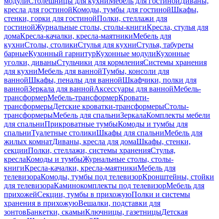
модули
Столешницы для кухни
Мебель для гостиной
Диваны,
кресла для гостиной
Комоды, тумбы для гостиной
Шкафы,
стенки, горки для гостиной
Полки, стеллажи для
гостиной
Журнальные столы, столы-книги
Кресла, стулья для
дома
Кресла-качалки, кресла-маятники
Мебель для
кухни
Столы, столики
Стулья для кухни
Стулья, табуреты
барные
Кухонный гарнитур
Кухонные модули
Кухонные
уголки, диваны
Стульчики для кормления
Системы хранения
для кухни
Мебель для ванной
Тумбы, консоли для
ванной
Шкафы, пеналы для ванной
Шкафчики, полки для
ванной
Зеркала для ванной
Аксессуары для ванной
Мебель-
трансформер
Мебель-трансформер
Кровати-
трансформеры
Детские кроватки-трансформеры
Столы-
трансформеры
Мебель для спальни
Зеркала
Комплекты мебели
для спальни
Прикроватные тумбы
Комоды и тумбы для
спальни
Туалетные столики
Шкафы для спальни
Мебель для
жилых комнат
Диваны, кресла для дома
Шкафы, стенки,
секции
Полки, стеллажи, системы хранения
Стулья,
кресла
Комоды и тумбы
Журнальные столы, столы-
книги
Кресла-качалки, кресла-маятники
Мебель для
телевизора
Комоды, тумбы под телевизор
Кронштейны, стойки
для телевизора
Каминокомплекты под телевизор
Мебель для
прихожей
Секции, тумбы в прихожую
Полки и системы
хранения в прихожую
Вешалки, подставки для
зонтов
Банкетки, скамьи
Ключницы, газетницы
Детская