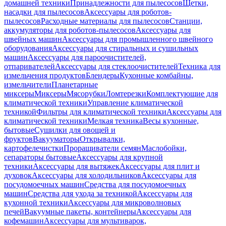
домашней техники
Принадлежности для пылесосов
Щетки,
насадки для пылесосов
Аксессуары для роботов-
пылесосов
Расходные материалы для пылесосов
Станции,
аккумуляторы для роботов-пылесосов
Аксессуары для
швейных машин
Аксессуары для промышленного швейного
оборудования
Аксессуары для стиральных и сушильных
машин
Аксессуары для пароочистителей,
отпаривателей
Аксессуары для стеклоочистителей
Техника для
измельчения продуктов
Блендеры
Кухонные комбайны,
измельчители
Планетарные
миксеры
Миксеры
Мясорубки
Ломтерезки
Комплектующие для
климатической техники
Управление климатической
техникой
Фильтры для климатической техники
Аксессуары для
климатической техники
Мелкая техника
Весы кухонные,
бытовые
Сушилки для овощей и
фруктов
Вакууматоры
Открывалки,
картофелечистки
Проращиватели семян
Маслобойки,
сепараторы бытовые
Аксессуары для крупной
техники
Аксессуары для вытяжек
Аксессуары для плит и
духовок
Аксессуары для холодильников
Аксессуары для
посудомоечных машин
Средства для посудомоечных
машин
Средства для ухода за техникой
Аксессуары для
кухонной техники
Аксессуары для микроволновых
печей
Вакуумные пакеты, контейнеры
Аксессуары для
кофемашин
Аксессуары для мультиварок,