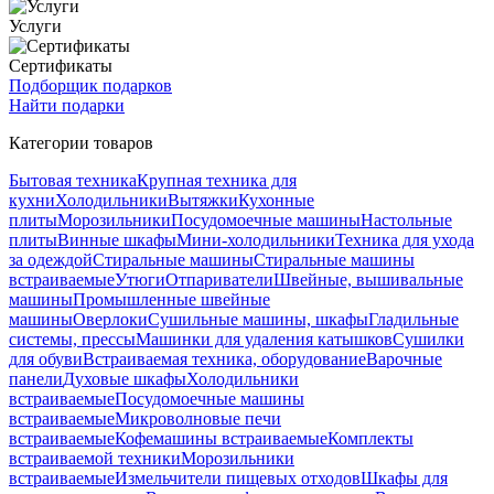
Услуги
Сертификаты
Подборщик подарков
Найти подарки
Категории товаров
Бытовая техника
Крупная техника для
кухни
Холодильники
Вытяжки
Кухонные
плиты
Морозильники
Посудомоечные машины
Настольные
плиты
Винные шкафы
Мини-холодильники
Техника для ухода
за одеждой
Стиральные машины
Стиральные машины
встраиваемые
Утюги
Отпариватели
Швейные, вышивальные
машины
Промышленные швейные
машины
Оверлоки
Сушильные машины, шкафы
Гладильные
системы, прессы
Машинки для удаления катышков
Сушилки
для обуви
Встраиваемая техника, оборудование
Варочные
панели
Духовые шкафы
Холодильники
встраиваемые
Посудомоечные машины
встраиваемые
Микроволновые печи
встраиваемые
Кофемашины встраиваемые
Комплекты
встраиваемой техники
Морозильники
встраиваемые
Измельчители пищевых отходов
Шкафы для