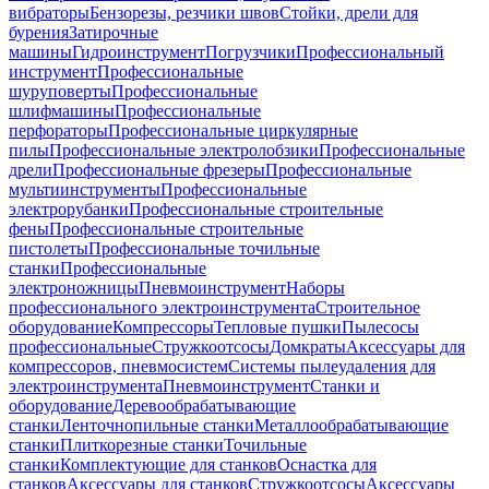
вибраторы
Бензорезы, резчики швов
Стойки, дрели для
бурения
Затирочные
машины
Гидроинструмент
Погрузчики
Профессиональный
инструмент
Профессиональные
шуруповерты
Профессиональные
шлифмашины
Профессиональные
перфораторы
Профессиональные циркулярные
пилы
Профессиональные электролобзики
Профессиональные
дрели
Профессиональные фрезеры
Профессиональные
мультиинструменты
Профессиональные
электрорубанки
Профессиональные строительные
фены
Профессиональные строительные
пистолеты
Профессиональные точильные
станки
Профессиональные
электроножницы
Пневмоинструмент
Наборы
профессионального электроинструмента
Строительное
оборудование
Компрессоры
Тепловые пушки
Пылесосы
профессиональные
Стружкоотсосы
Домкраты
Аксессуары для
компрессоров, пневмосистем
Системы пылеудаления для
электроинструмента
Пневмоинструмент
Станки и
оборудование
Деревообрабатывающие
станки
Ленточнопильные станки
Металлообрабатывающие
станки
Плиткорезные станки
Точильные
станки
Комплектующие для станков
Оснастка для
станков
Аксессуары для станков
Стружкоотсосы
Аксессуары