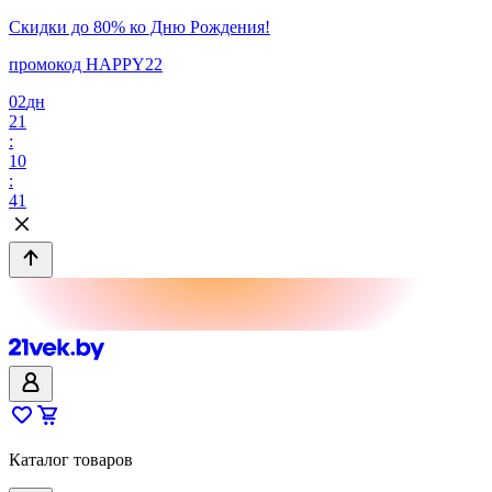
Скидки до 80% ко Дню Рождения!
промокод HAPPY22
02
дн
21
:
10
:
41
Каталог товаров