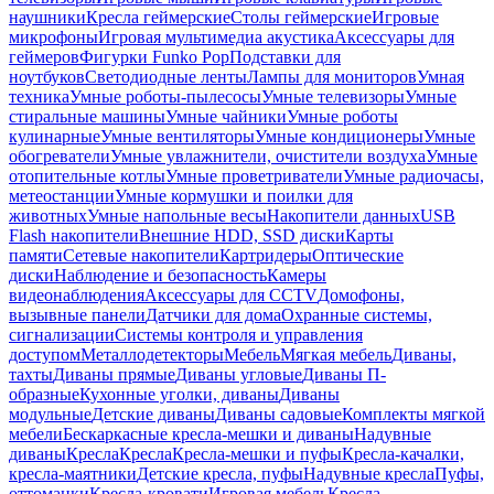
наушники
Кресла геймерские
Столы геймерские
Игровые
микрофоны
Игровая мультимедиа акустика
Аксессуары для
геймеров
Фигурки Funko Pop
Подставки для
ноутбуков
Светодиодные ленты
Лампы для мониторов
Умная
техника
Умные роботы-пылесосы
Умные телевизоры
Умные
стиральные машины
Умные чайники
Умные роботы
кулинарные
Умные вентиляторы
Умные кондиционеры
Умные
обогреватели
Умные увлажнители, очистители воздуха
Умные
отопительные котлы
Умные проветриватели
Умные радиочасы,
метеостанции
Умные кормушки и поилки для
животных
Умные напольные весы
Накопители данных
USB
Flash накопители
Внешние HDD, SSD диски
Карты
памяти
Сетевые накопители
Картридеры
Оптические
диски
Наблюдение и безопасность
Камеры
видеонаблюдения
Аксессуары для CCTV
Домофоны,
вызывные панели
Датчики для дома
Охранные системы,
сигнализации
Системы контроля и управления
доступом
Металлодетекторы
Мебель
Мягкая мебель
Диваны,
тахты
Диваны прямые
Диваны угловые
Диваны П-
образные
Кухонные уголки, диваны
Диваны
модульные
Детские диваны
Диваны садовые
Комплекты мягкой
мебели
Бескаркасные кресла-мешки и диваны
Надувные
диваны
Кресла
Кресла
Кресла-мешки и пуфы
Кресла-качалки,
кресла-маятники
Детские кресла, пуфы
Надувные кресла
Пуфы,
оттоманки
Кресла-кровати
Игровая мебель
Кресла