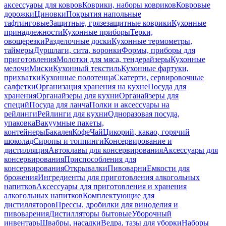
аксессуары для ковров
Коврики, наборы ковриков
Ковровые
дорожки
Циновки
Покрытия напольные
тафтинговые
Защитные, грязезащитные коврики
Кухонные
принадлежности
Кухонные приборы
Терки,
овощерезки
Разделочные доски
Кухонные термометры,
таймеры
Дуршлаги, сита, воронки
Формы, приборы для
приготовления
Молотки для мяса, тендерайзеры
Кухонные
мелочи
Миски
Кухонный текстиль
Кухонные фартуки,
прихватки
Кухонные полотенца
Скатерти, сервировочные
салфетки
Организация хранения на кухне
Посуда для
хранения
Органайзеры для кухни
Органайзеры для
специй
Посуда для ланча
Полки и аксессуары на
рейлинги
Рейлинги для кухни
Одноразовая посуда,
упаковка
Вакуумные пакеты,
контейнеры
Бакалея
Кофе
Чай
Цикорий, какао, горячий
шоколад
Сиропы и топпинги
Консервирование и
дистилляция
Автоклавы для консервирования
Аксессуары для
консервирования
Приспособления для
консервирования
Открывалки
Пивоварни
Емкости для
брожения
Ингредиенты для приготовления алкогольных
напитков
Аксессуары для приготовления и хранения
алкогольных напитков
Комплектующие для
дистилляторов
Прессы, дробилки для виноделия и
пивоварения
Дистилляторы бытовые
Уборочный
инвентарь
Швабры, насадки
Ведра, тазы для уборки
Наборы