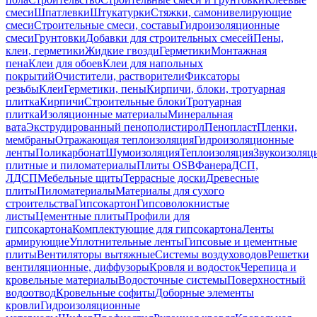
смеси
Шпатлевки
Штукатурки
Стяжки, самонивелирующие
смеси
Строительные смеси, составы
Гидроизоляционные
смеси
Грунтовки
Добавки для строительных смесей
Пены,
клеи, герметики
Жидкие гвозди
Герметики
Монтажная
пена
Клеи для обоев
Клеи для напольных
покрытий
Очистители, растворители
Фиксаторы
резьбы
Клеи
Герметики, пены
Кирпичи, блоки, тротуарная
плитка
Кирпичи
Строительные блоки
Тротуарная
плитка
Изоляционные материалы
Минеральная
вата
Экструдированный пенополистирол
Пенопласт
Пленки,
мембраны
Отражающая теплоизоляция
Гидроизоляционные
ленты
Поликарбонат
Шумоизоляция
Теплоизоляция
Звукоизоляц
плитные и пиломатериалы
Плиты OSB
Фанера
ДСП,
ЛДСП
Мебельные щиты
Террасные доски
Древесные
плиты
Пиломатериалы
Материалы для сухого
строительства
Гипсокартон
Гипсоволокнистые
листы
Цементные плиты
Профили для
гипсокартона
Комплектующие для гипсокартона
Ленты
армирующие
Уплотнительные ленты
Гипсовые и цементные
плиты
Вентиляторы вытяжные
Системы воздуховодов
Решетки
вентиляционные, диффузоры
Кровля и водосток
Черепица и
кровельные материалы
Водосточные системы
Поверхностный
водоотвод
Кровельные софиты
Доборные элементы
кровли
Гидроизоляционные