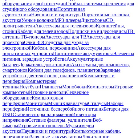
оборудования для фотостудии
Стойки, системы крепления для
студийного оборудования
Портативная
аудиотехника
Наушники и гарнитуры
Портативные колонки,
акустика
Умные колонки
MP3-плееры
Диктофоны
CD-
проигрыватели
Аксессуары для телевизоров
Кронштейны,
стойки
Кабели для телевизоров
Подписки на видеосервисы
ТВ-
антенны
ТВ-тюнеры
Аксессуары для ТВ
Аксессуары для
проектора
Очки 3D
Средства для ухода за
электроникой
Кабели, переходники
Аксессуары для
портативных устройств
Портативные аккумуляторы
Элементы
питания, зарядные устройства
Аккумуляторные
батареи
Держатели, док-станции
Аксессуары для планшетов,
смартфонов
Кабели для телефонов, планшетов
Зарядные
устройства для телефонов, планшетов
Компьютеры и
периферия
Компьютерная
техника
Ноутбуки
Планшеты
Моноблоки
Компьютеры
Игровые
компьютеры
Игровые консоли
Серверное
оборудование
Компьютерная
периферия
Мониторы
Мыши
Клавиатуры
Стилусы
Наборы
периферии
Источники бесперебойного питания
Батареи для
ИБП
Стабилизаторы напряжения
Инверторы
напряжения
Сетевые фильтры, удлинители
Веб-
камеры
Игровые контроллеры
Мультимедиа
акустика
Наушники и гарнитуры
Компьютерные кабели,
переходники
Зарядные, аккумуляторы
Док-станции,