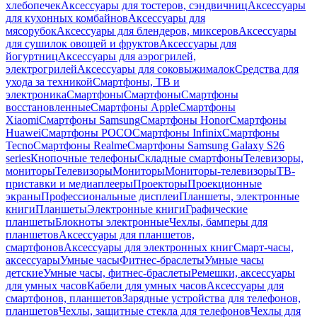
хлебопечек
Аксессуары для тостеров, сэндвичниц
Аксессуары
для кухонных комбайнов
Аксессуары для
мясорубок
Аксессуары для блендеров, миксеров
Аксессуары
для сушилок овощей и фруктов
Аксессуары для
йогуртниц
Аксессуары для аэрогрилей,
электрогрилей
Аксессуары для соковыжималок
Средства для
ухода за техникой
Смартфоны, ТВ и
электроника
Смартфоны
Смартфоны
Смартфоны
восстановленные
Смартфоны Apple
Смартфоны
Xiaomi
Смартфоны Samsung
Смартфоны Honor
Смартфоны
Huawei
Смартфоны POCO
Смартфоны Infinix
Смартфоны
Tecno
Смартфоны Realme
Смартфоны Samsung Galaxy S26
series
Кнопочные телефоны
Складные смартфоны
Телевизоры,
мониторы
Телевизоры
Мониторы
Мониторы-телевизоры
ТВ-
приставки и медиаплееры
Проекторы
Проекционные
экраны
Профессиональные дисплеи
Планшеты, электронные
книги
Планшеты
Электронные книги
Графические
планшеты
Блокноты электронные
Чехлы, бамперы для
планшетов
Аксессуары для планшетов,
смартфонов
Аксессуары для электронных книг
Смарт-часы,
аксессуары
Умные часы
Фитнес-браслеты
Умные часы
детские
Умные часы, фитнес-браслеты
Ремешки, аксессуары
для умных часов
Кабели для умных часов
Аксессуары для
смартфонов, планшетов
Зарядные устройства для телефонов,
планшетов
Чехлы, защитные стекла для телефонов
Чехлы для