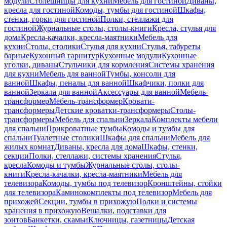
модули
Столешницы для кухни
Мебель для гостиной
Диваны,
кресла для гостиной
Комоды, тумбы для гостиной
Шкафы,
стенки, горки для гостиной
Полки, стеллажи для
гостиной
Журнальные столы, столы-книги
Кресла, стулья для
дома
Кресла-качалки, кресла-маятники
Мебель для
кухни
Столы, столики
Стулья для кухни
Стулья, табуреты
барные
Кухонный гарнитур
Кухонные модули
Кухонные
уголки, диваны
Стульчики для кормления
Системы хранения
для кухни
Мебель для ванной
Тумбы, консоли для
ванной
Шкафы, пеналы для ванной
Шкафчики, полки для
ванной
Зеркала для ванной
Аксессуары для ванной
Мебель-
трансформер
Мебель-трансформер
Кровати-
трансформеры
Детские кроватки-трансформеры
Столы-
трансформеры
Мебель для спальни
Зеркала
Комплекты мебели
для спальни
Прикроватные тумбы
Комоды и тумбы для
спальни
Туалетные столики
Шкафы для спальни
Мебель для
жилых комнат
Диваны, кресла для дома
Шкафы, стенки,
секции
Полки, стеллажи, системы хранения
Стулья,
кресла
Комоды и тумбы
Журнальные столы, столы-
книги
Кресла-качалки, кресла-маятники
Мебель для
телевизора
Комоды, тумбы под телевизор
Кронштейны, стойки
для телевизора
Каминокомплекты под телевизор
Мебель для
прихожей
Секции, тумбы в прихожую
Полки и системы
хранения в прихожую
Вешалки, подставки для
зонтов
Банкетки, скамьи
Ключницы, газетницы
Детская