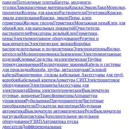
панели
Потолочные плиты
Багеты, молдинги,
уголки
Лакокрасочные материалы
Краски
Эмали
Лаки
Морилки,
пропитки
Колеры для краски
Растворители
Грунтовки
Краски,
эмали аэрозольные
Краски, эмали
Пены, клеи,
герметики
Жидкие гвозди
Герметики
Монтажная пена
Клеи для
обоев
Клеи для напольных покрытий
Очистители,
растворители
Фиксаторы резьбы
Клеи
Герметики,
пены
Электромонтажное оборудование
Розетки и
выключатели
Электрические звонки
Коробки
распределительные и подрозетники
Электропатроны
Вилки,
штепсели
Молниеприемники
Заземление
Электромонтажные
изделия
Клеммы
Средства диэлектрические
Трубки
термоусаживаемые
Изолирующие зажимы
Кабель и системы
для прокладки
Короба, трубы, металлорукав
Силовой
кабель
Наконечники, гильзы кабельные
Аксессуары для труб,
коробов
Кабельный крепеж
Арматура СИП
Электрощитовое
оборудование
Электрощиты
Аксессуары для
электрощита
Шины электротехнические
Выключатели
путевые, концевые
Трансформаторы
Аппаратура
управления
Рубильники
Предохранители
Частотные
преобразователи
Пускатели магнитные
Модульная
автоматика
Выключатели автоматические
Реле
Выключатели
нагрузки
Контакторы
Дополнительное модульное
оборудование
УЗИП
Автоматика пуска
двигателя
Дифференциальные