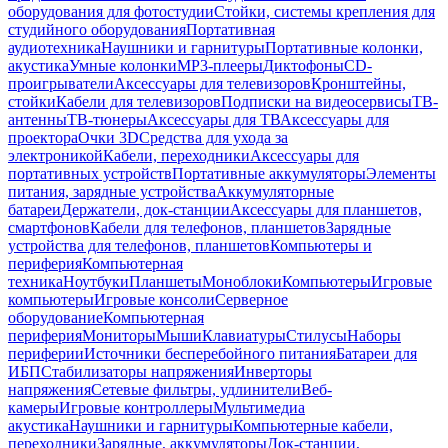
оборудования для фотостудии
Стойки, системы крепления для
студийного оборудования
Портативная
аудиотехника
Наушники и гарнитуры
Портативные колонки,
акустика
Умные колонки
MP3-плееры
Диктофоны
CD-
проигрыватели
Аксессуары для телевизоров
Кронштейны,
стойки
Кабели для телевизоров
Подписки на видеосервисы
ТВ-
антенны
ТВ-тюнеры
Аксессуары для ТВ
Аксессуары для
проектора
Очки 3D
Средства для ухода за
электроникой
Кабели, переходники
Аксессуары для
портативных устройств
Портативные аккумуляторы
Элементы
питания, зарядные устройства
Аккумуляторные
батареи
Держатели, док-станции
Аксессуары для планшетов,
смартфонов
Кабели для телефонов, планшетов
Зарядные
устройства для телефонов, планшетов
Компьютеры и
периферия
Компьютерная
техника
Ноутбуки
Планшеты
Моноблоки
Компьютеры
Игровые
компьютеры
Игровые консоли
Серверное
оборудование
Компьютерная
периферия
Мониторы
Мыши
Клавиатуры
Стилусы
Наборы
периферии
Источники бесперебойного питания
Батареи для
ИБП
Стабилизаторы напряжения
Инверторы
напряжения
Сетевые фильтры, удлинители
Веб-
камеры
Игровые контроллеры
Мультимедиа
акустика
Наушники и гарнитуры
Компьютерные кабели,
переходники
Зарядные, аккумуляторы
Док-станции,