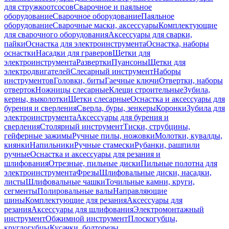
для стружкоотсосов
Сварочное и паяльное
оборудование
Сварочное оборудование
Паяльное
оборудование
Сварочные маски, аксессуары
Комплектующие
для сварочного оборудования
Аксессуары для сварки,
пайки
Оснастка для электроинструмента
Оснастка, наборы
оснастки
Насадки для граверов
Щетки для
электроинструмента
Развертки
Пуансоны
Щетки для
электродвигателей
Слесарный инструмент
Наборы
инструментов
Головки, биты
Гаечные ключи
Отвертки, наборы
отверток
Ножницы слесарные
Клещи строительные
Зубила,
керны, выколотки
Щетки слесарные
Оснастка и аксессуары для
бурения и сверления
Сверла, буры, зенкеры
Коронки
Зубила для
электроинструмента
Аксессуары для бурения и
сверления
Столярный инструмент
Тиски, струбцины,
гейферные зажимы
Ручные пилы, ножовки
Молотки, кувалды,
киянки
Напильники
Ручные стамески
Рубанки, рашпили
ручные
Оснастка и аксессуары для резания и
шлифования
Отрезные, пильные диски
Пильные полотна для
электроинструмента
Фрезы
Шлифовальные диски, насадки,
листы
Шлифовальные чашки
Точильные камни, круги,
сегменты
Полировальные валы
Направляющие
шины
Комплектующие для резания
Аксессуары для
резания
Аксессуары для шлифования
Электромонтажный
инструмент
Обжимной инструмент
Плоскогубцы,
круглогубцы
Кусачки, болторезы,