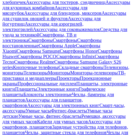
хлебопечек
Аксессуары для тостеров, сэндвичниц
Аксессуары
для кухонных комбайнов
Аксессуары для
мясорубок
Аксессуары для блендеров, миксеров
Аксессуары
для сушилок овощей и фруктов
Аксессуары для
йогуртниц
Аксессуары для аэрогрилей,
электрогрилей
Аксессуары для соковыжималок
Средства для
ухода за техникой
Смартфоны, ТВ и
электроника
Смартфоны
Смартфоны
Смартфоны
восстановленные
Смартфоны Apple
Смартфоны
Xiaomi
Смартфоны Samsung
Смартфоны Honor
Смартфоны
Huawei
Смартфоны POCO
Смартфоны Infinix
Смартфоны
Tecno
Смартфоны Realme
Смартфоны Samsung Galaxy S26
series
Кнопочные телефоны
Складные смартфоны
Телевизоры,
мониторы
Телевизоры
Мониторы
Мониторы-телевизоры
ТВ-
приставки и медиаплееры
Проекторы
Проекционные
экраны
Профессиональные дисплеи
Планшеты, электронные
книги
Планшеты
Электронные книги
Графические
планшеты
Блокноты электронные
Чехлы, бамперы для
планшетов
Аксессуары для планшетов,
смартфонов
Аксессуары для электронных книг
Смарт-часы,
аксессуары
Умные часы
Фитнес-браслеты
Умные часы
детские
Умные часы, фитнес-браслеты
Ремешки, аксессуары
для умных часов
Кабели для умных часов
Аксессуары для
смартфонов, планшетов
Зарядные устройства для телефонов,
планшетов
Чехлы, защитные стекла для телефонов
Чехлы для