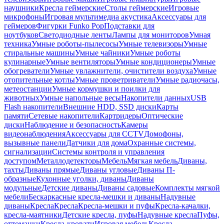
наушники
Кресла геймерские
Столы геймерские
Игровые
микрофоны
Игровая мультимедиа акустика
Аксессуары для
геймеров
Фигурки Funko Pop
Подставки для
ноутбуков
Светодиодные ленты
Лампы для мониторов
Умная
техника
Умные роботы-пылесосы
Умные телевизоры
Умные
стиральные машины
Умные чайники
Умные роботы
кулинарные
Умные вентиляторы
Умные кондиционеры
Умные
обогреватели
Умные увлажнители, очистители воздуха
Умные
отопительные котлы
Умные проветриватели
Умные радиочасы,
метеостанции
Умные кормушки и поилки для
животных
Умные напольные весы
Накопители данных
USB
Flash накопители
Внешние HDD, SSD диски
Карты
памяти
Сетевые накопители
Картридеры
Оптические
диски
Наблюдение и безопасность
Камеры
видеонаблюдения
Аксессуары для CCTV
Домофоны,
вызывные панели
Датчики для дома
Охранные системы,
сигнализации
Системы контроля и управления
доступом
Металлодетекторы
Мебель
Мягкая мебель
Диваны,
тахты
Диваны прямые
Диваны угловые
Диваны П-
образные
Кухонные уголки, диваны
Диваны
модульные
Детские диваны
Диваны садовые
Комплекты мягкой
мебели
Бескаркасные кресла-мешки и диваны
Надувные
диваны
Кресла
Кресла
Кресла-мешки и пуфы
Кресла-качалки,
кресла-маятники
Детские кресла, пуфы
Надувные кресла
Пуфы,
оттоманки
Кресла-кровати
Игровая мебель
Кресла