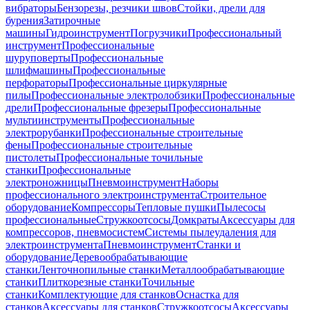
вибраторы
Бензорезы, резчики швов
Стойки, дрели для
бурения
Затирочные
машины
Гидроинструмент
Погрузчики
Профессиональный
инструмент
Профессиональные
шуруповерты
Профессиональные
шлифмашины
Профессиональные
перфораторы
Профессиональные циркулярные
пилы
Профессиональные электролобзики
Профессиональные
дрели
Профессиональные фрезеры
Профессиональные
мультиинструменты
Профессиональные
электрорубанки
Профессиональные строительные
фены
Профессиональные строительные
пистолеты
Профессиональные точильные
станки
Профессиональные
электроножницы
Пневмоинструмент
Наборы
профессионального электроинструмента
Строительное
оборудование
Компрессоры
Тепловые пушки
Пылесосы
профессиональные
Стружкоотсосы
Домкраты
Аксессуары для
компрессоров, пневмосистем
Системы пылеудаления для
электроинструмента
Пневмоинструмент
Станки и
оборудование
Деревообрабатывающие
станки
Ленточнопильные станки
Металлообрабатывающие
станки
Плиткорезные станки
Точильные
станки
Комплектующие для станков
Оснастка для
станков
Аксессуары для станков
Стружкоотсосы
Аксессуары