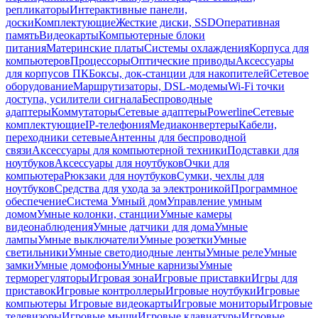
репликаторы
Интерактивные панели,
доски
Комплектующие
Жесткие диски, SSD
Оперативная
память
Видеокарты
Компьютерные блоки
питания
Материнские платы
Системы охлаждения
Корпуса для
компьютеров
Процессоры
Оптические приводы
Аксессуары
для корпусов ПК
Боксы, док-станции для накопителей
Сетевое
оборудование
Маршрутизаторы, DSL-модемы
Wi-Fi точки
доступа, усилители сигнала
Беспроводные
адаптеры
Коммутаторы
Сетевые адаптеры
Powerline
Сетевые
комплектующие
IP-телефония
Медиаконвертеры
Кабели,
переходники сетевые
Антенны для беспроводной
связи
Аксессуары для компьютерной техники
Подставки для
ноутбуков
Аксессуары для ноутбуков
Очки для
компьютера
Рюкзаки для ноутбуков
Сумки, чехлы для
ноутбуков
Средства для ухода за электроникой
Программное
обеспечение
Система Умный дом
Управление умным
домом
Умные колонки, станции
Умные камеры
видеонаблюдения
Умные датчики для дома
Умные
лампы
Умные выключатели
Умные розетки
Умные
светильники
Умные светодиодные ленты
Умные реле
Умные
замки
Умные домофоны
Умные карнизы
Умные
терморегуляторы
Игровая зона
Игровые приставки
Игры для
приставок
Игровые контроллеры
Игровые ноутбуки
Игровые
компьютеры
Игровые видеокарты
Игровые мониторы
Игровые
телевизоры
Игровые мыши
Игровые клавиатуры
Игровые