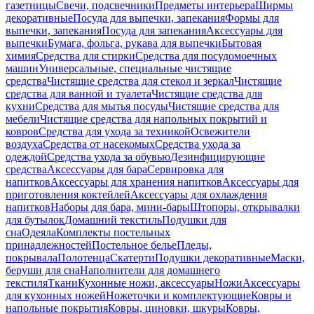
газетницы
Свечи, подсвечники
Предметы интерьера
Ширмы
декоративные
Посуда для выпечки, запекания
Формы для
выпечки, запекания
Посуда для запекания
Аксессуары для
выпечки
Бумага, фольга, рукава для выпечки
Бытовая
химия
Средства для стирки
Средства для посудомоечных
машин
Универсальные, специальные чистящие
средства
Чистящие средства для стекол и зеркал
Чистящие
средства для ванной и туалета
Чистящие средства для
кухни
Средства для мытья посуды
Чистящие средства для
мебели
Чистящие средства для напольных покрытий и
ковров
Средства для ухода за техникой
Освежители
воздуха
Средства от насекомых
Средства ухода за
одеждой
Средства ухода за обувью
Дезинфицирующие
средства
Аксессуары для бара
Сервировка для
напитков
Аксессуары для хранения напитков
Аксессуары для
приготовления коктейлей
Аксессуары для охлаждения
напитков
Наборы для бара, мини-бары
Штопоры, открывалки
для бутылок
Домашний текстиль
Подушки для
сна
Одеяла
Комплекты постельных
принадлежностей
Постельное белье
Пледы,
покрывала
Полотенца
Скатерти
Подушки декоративные
Маски,
беруши для сна
Наполнители для домашнего
текстиля
Ткани
Кухонные ножи, аксессуары
Ножи
Аксессуары
для кухонных ножей
Ножеточки и комплектующие
Ковры и
напольные покрытия
Ковры, циновки, шкуры
Ковры,