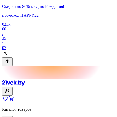
Скидки до 80% ко Дню Рождения!
промокод HAPPY22
02
дн
00
:
35
:
07
Каталог товаров