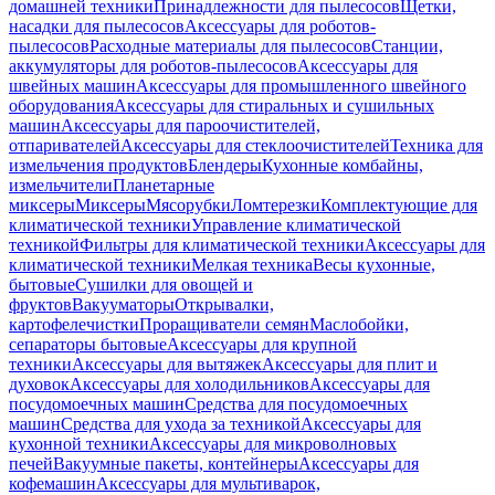
домашней техники
Принадлежности для пылесосов
Щетки,
насадки для пылесосов
Аксессуары для роботов-
пылесосов
Расходные материалы для пылесосов
Станции,
аккумуляторы для роботов-пылесосов
Аксессуары для
швейных машин
Аксессуары для промышленного швейного
оборудования
Аксессуары для стиральных и сушильных
машин
Аксессуары для пароочистителей,
отпаривателей
Аксессуары для стеклоочистителей
Техника для
измельчения продуктов
Блендеры
Кухонные комбайны,
измельчители
Планетарные
миксеры
Миксеры
Мясорубки
Ломтерезки
Комплектующие для
климатической техники
Управление климатической
техникой
Фильтры для климатической техники
Аксессуары для
климатической техники
Мелкая техника
Весы кухонные,
бытовые
Сушилки для овощей и
фруктов
Вакууматоры
Открывалки,
картофелечистки
Проращиватели семян
Маслобойки,
сепараторы бытовые
Аксессуары для крупной
техники
Аксессуары для вытяжек
Аксессуары для плит и
духовок
Аксессуары для холодильников
Аксессуары для
посудомоечных машин
Средства для посудомоечных
машин
Средства для ухода за техникой
Аксессуары для
кухонной техники
Аксессуары для микроволновых
печей
Вакуумные пакеты, контейнеры
Аксессуары для
кофемашин
Аксессуары для мультиварок,