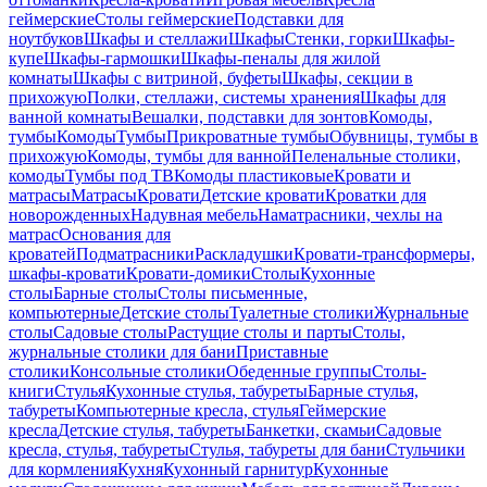
геймерские
Столы геймерские
Подставки для
ноутбуков
Шкафы и стеллажи
Шкафы
Стенки, горки
Шкафы-
купе
Шкафы-гармошки
Шкафы-пеналы для жилой
комнаты
Шкафы с витриной, буфеты
Шкафы, секции в
прихожую
Полки, стеллажи, системы хранения
Шкафы для
ванной комнаты
Вешалки, подставки для зонтов
Комоды,
тумбы
Комоды
Тумбы
Прикроватные тумбы
Обувницы, тумбы в
прихожую
Комоды, тумбы для ванной
Пеленальные столики,
комоды
Тумбы под ТВ
Комоды пластиковые
Кровати и
матрасы
Матрасы
Кровати
Детские кровати
Кроватки для
новорожденных
Надувная мебель
Наматрасники, чехлы на
матрас
Основания для
кроватей
Подматрасники
Раскладушки
Кровати-трансформеры,
шкафы-кровати
Кровати-домики
Столы
Кухонные
столы
Барные столы
Столы письменные,
компьютерные
Детские столы
Туалетные столики
Журнальные
столы
Садовые столы
Растущие столы и парты
Столы,
журнальные столики для бани
Приставные
столики
Консольные столики
Обеденные группы
Столы-
книги
Стулья
Кухонные стулья, табуреты
Барные стулья,
табуреты
Компьютерные кресла, стулья
Геймерские
кресла
Детские стулья, табуреты
Банкетки, скамьи
Садовые
кресла, стулья, табуреты
Стулья, табуреты для бани
Стульчики
для кормления
Кухня
Кухонный гарнитур
Кухонные