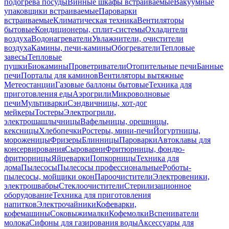
подогрева посуды
Винные шкафы встраиваемые
Вакуумные
упаковщики встраиваемые
Пароварки
встраиваемые
Климатическая техника
Вентиляторы
бытовые
Кондиционеры, сплит-системы
Охладители
воздуха
Водонагреватели
Увлажнители, очистители
воздуха
Камины, печи-камины
Обогреватели
Тепловые
завесы
Тепловые
пушки
Биокамины
Проветриватели
Отопительные печи
Банные
печи
Порталы для каминов
Вентиляторы вытяжные
Метеостанции
Газовые баллоны бытовые
Техника для
приготовления еды
Аэрогрили
Микроволновые
печи
Мультиварки
Сэндвичницы, хот-дог
мейкеры
Тостеры
Электрогрили,
электрошашлычницы
Вафельницы, орешницы,
кексницы
Хлебопечки
Ростеры, мини-печи
Йогуртницы,
мороженицы
Фризеры
Блинницы
Пароварки
Автоклавы для
консервирования
Сыроварни
Фритюрницы, фондю-
фритюрницы
Яйцеварки
Попкорницы
Техника для
дома
Пылесосы
Пылесосы профессиональные
Роботы-
пылесосы, мойщики окон
Пароочистители
Электровеники,
электрошвабры
Стеклоочистители
Стерилизационное
оборудование
Техника для приготовления
напитков
Электрочайники
Кофеварки,
кофемашины
Соковыжималки
Кофемолки
Вспениватели
молока
Сифоны для газирования воды
Аксессуары для