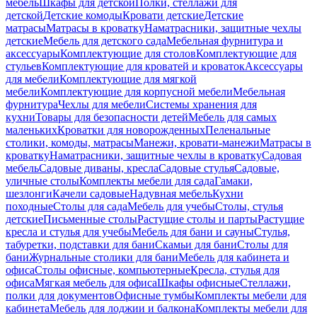
мебель
Шкафы для детской
Полки, стеллажи для
детской
Детские комоды
Кровати детские
Детские
матрасы
Матрасы в кроватку
Наматрасники, защитные чехлы
детские
Мебель для детского сада
Мебельная фурнитура и
аксессуары
Комплектующие для столов
Комплектующие для
стульев
Комплектующие для кроватей и кроваток
Аксессуары
для мебели
Комплектующие для мягкой
мебели
Комплектующие для корпусной мебели
Мебельная
фурнитура
Чехлы для мебели
Системы хранения для
кухни
Товары для безопасности детей
Мебель для самых
маленьких
Кроватки для новорожденных
Пеленальные
столики, комоды, матрасы
Манежи, кровати-манежи
Матрасы в
кроватку
Наматрасники, защитные чехлы в кроватку
Садовая
мебель
Садовые диваны, кресла
Садовые стулья
Садовые,
уличные столы
Комплекты мебели для сада
Гамаки,
шезлонги
Качели садовые
Надувная мебель
Кухни
походные
Столы для сада
Мебель для учебы
Столы, стулья
детские
Письменные столы
Растущие столы и парты
Растущие
кресла и стулья для учебы
Мебель для бани и сауны
Стулья,
табуретки, подставки для бани
Скамьи для бани
Столы для
бани
Журнальные столики для бани
Мебель для кабинета и
офиса
Столы офисные, компьютерные
Кресла, стулья для
офиса
Мягкая мебель для офиса
Шкафы офисные
Стеллажи,
полки для документов
Офисные тумбы
Комплекты мебели для
кабинета
Мебель для лоджии и балкона
Комплекты мебели для