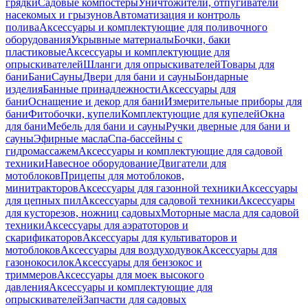
грядки
Садовые компостеры
Уничтожители, отпугиватели
насекомых и грызунов
Автоматизация и контроль
полива
Аксессуары и комплектующие для поливочного
оборудования
Укрывные материалы
Бочки, баки
пластиковые
Аксессуары и комплектующие для
опрыскивателей
Шланги для опрыскивателей
Товары для
бани
Бани
Сауны
Двери для бани и сауны
Бондарные
изделия
Банные принадлежности
Аксессуары для
бани
Оснащение и декор для бани
Измерительные приборы для
бани
Фитобочки, купели
Комплектующие для купелей
Окна
для бани
Мебель для бани и сауны
Ручки дверные для бани и
сауны
Эфирные масла
Спа-бассейны с
гидромассажем
Аксессуары и комплектующие для садовой
техники
Навесное оборудование
Двигатели для
мотоблоков
Прицепы для мотоблоков,
минитракторов
Аксессуары для газонной техники
Аксессуары
для цепных пил
Аксессуары для садовой техники
Аксессуары
для кусторезов, ножниц садовых
Моторные масла для садовой
техники
Аксессуары для аэратоторов и
скарификаторов
Аксессуары для культиваторов и
мотоблоков
Аксессуары для воздуходувок
Аксессуары для
газонокосилок
Аксессуары для бензокос и
триммеров
Аксессуары для моек высокого
давления
Аксессуары и комплектующие для
опрыскивателей
Запчасти для садовых