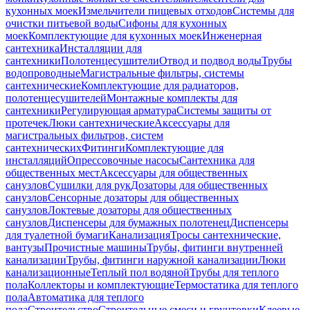
кухонных моек
Измельчители пищевых отходов
Системы для
очистки питьевой воды
Сифоны для кухонных
моек
Комплектующие для кухонных моек
Инженерная
сантехника
Инсталляции для
сантехники
Полотенцесушители
Отвод и подвод воды
Трубы
водопроводные
Магистральные фильтры, системы
сантехнические
Комплектующие для радиаторов,
полотенцесушителей
Монтажные комплекты для
сантехники
Регулирующая арматура
Системы защиты от
протечек
Люки сантехнические
Аксессуары для
магистральных фильтров, систем
сантехнических
Фитинги
Комплектующие для
инсталляций
Опрессовочные насосы
Сантехника для
общественных мест
Аксессуары для общественных
санузлов
Сушилки для рук
Дозаторы для общественных
санузлов
Сенсорные дозаторы для общественных
санузлов
Локтевые дозаторы для общественных
санузлов
Диспенсеры для бумажных полотенец
Диспенсеры
для туалетной бумаги
Канализация
Тросы сантехнические,
вантузы
Прочистные машины
Трубы, фитинги внутренней
канализации
Трубы, фитинги наружной канализации
Люки
канализационные
Теплый пол водяной
Трубы для теплого
пола
Коллекторы и комплектующие
Термостатика для теплого
пола
Автоматика для теплого
пола
Строительство
Строительные смеси и грунтовки
Клеевые