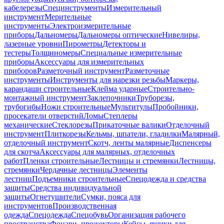
кабелерезы
Специнструменты
Измерительный
инструмент
Мерительные
инструменты
Электроизмерительные
приборы
Дальномеры
Дальномеры оптические
Нивелиры,
лазерные уровни
Пирометры
Детекторы и
тестеры
Толщиномеры
Специальные измерительные
приборы
Аксессуары для измерительных
приборов
Разметочный инструмент
Разметочные
инструменты
Инструменты для нарезки резьбы
Маркеры,
карандаши строительные
Клейма ударные
Строительно-
монтажный инструмент
Заклепочники
Труборезы,
трубогибы
Ножи строительные
Мультитулы
Пробойники,
просекатели отверстий
Ломы
Степлеры
механические
Стеклорезы
Прикаточные валики
Отделочный
инструмент
Плиткорезы
Кельмы, шпатели, гладилки
Малярный,
отделочный инструмент
Скотч, ленты малярные
Диспенсеры
для скотча
Аксессуары для малярных, отделочных
работ
Пленки строительные
Лестницы и стремянки
Лестницы,
стремянки
Чердачные лестницы
Элементы
лестниц
Подъемники строительные
Спецодежда и средства
защиты
Средства индивидуальной
защиты
Огнетушители
Сумки, пояса для
инструментов
Производственная
одежда
Спецодежда
Спецобувь
Организация рабочего
пространства
Фонари, прожекторы
Кейсы, ящики для