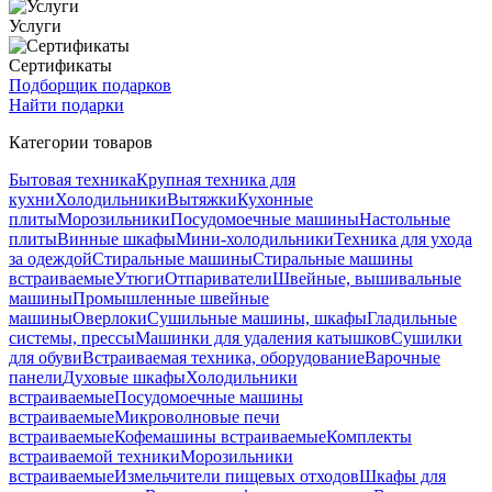
Услуги
Сертификаты
Подборщик подарков
Найти подарки
Категории товаров
Бытовая техника
Крупная техника для
кухни
Холодильники
Вытяжки
Кухонные
плиты
Морозильники
Посудомоечные машины
Настольные
плиты
Винные шкафы
Мини-холодильники
Техника для ухода
за одеждой
Стиральные машины
Стиральные машины
встраиваемые
Утюги
Отпариватели
Швейные, вышивальные
машины
Промышленные швейные
машины
Оверлоки
Сушильные машины, шкафы
Гладильные
системы, прессы
Машинки для удаления катышков
Сушилки
для обуви
Встраиваемая техника, оборудование
Варочные
панели
Духовые шкафы
Холодильники
встраиваемые
Посудомоечные машины
встраиваемые
Микроволновые печи
встраиваемые
Кофемашины встраиваемые
Комплекты
встраиваемой техники
Морозильники
встраиваемые
Измельчители пищевых отходов
Шкафы для