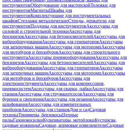
инструментов
Оборудование для мастерской
Тележки для
инструментов
Магниты
Шкафы для
инструментов
Комплектующие для инструментальных
шкафов
Стеллажи металлические
Стенды, держатели для
инструментов
Поддоны для инструментов
Аксессуары для
силовой и строительной техники
Аксессуары для
бензорезов
Аксессуары для бетоносмесителей
Аксессуары для
виброоборудования
Аксессуары для генераторов
Аксессуары
для затирочных машин
Аксессуары для мотопомп
Аксессуары
для мотобуров и бензобуров
Аксессуары для строительного
инструмента
Аксессуары пневмооборудования
Аксессуары для
бензорезов
Аксессуары для бетоносмесителей
Аксессуары для
виброоборудования
Аксессуары для генераторов
Аксессуары
для затирочных машин
Аксессуары для мотопомп
Аксессуары
для мотобуров и бензобуров
Аксессуары для
электроинструмента
Аксессуары для компрессоров,
пневмосистем
Аксессуары для сварки, пайки
Аксессуары для
станков
Аксессуары для стружкоотсосов
Аксессуары для
бурения и сверления
Аксессуары для резания
Аксессуары для
шлифования
Аксессуары для измерительных
приборов
Аксессуары для станков
Дом и сад
Садовая
техника
Триммеры, бензокосы
Цепные
пилы
Газонокосилки
Культиваторы, мотоблоки
Кусторезы,
садовые ножницы
Садовые, кормовые измельчители
Садовые