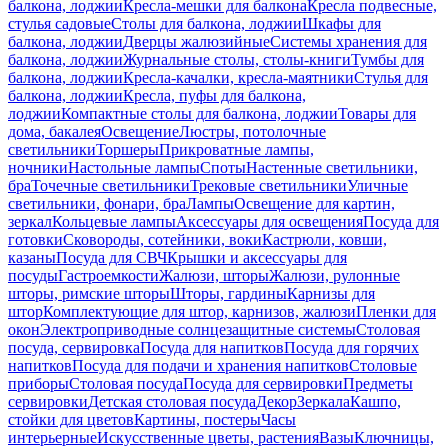
балкона, лоджии
Кресла-мешки для балкона
Кресла подвесные,
стулья садовые
Столы для балкона, лоджии
Шкафы для
балкона, лоджии
Дверцы жалюзийные
Системы хранения для
балкона, лоджии
Журнальные столы, столы-книги
Тумбы для
балкона, лоджии
Кресла-качалки, кресла-маятники
Стулья для
балкона, лоджии
Кресла, пуфы для балкона,
лоджии
Компактные столы для балкона, лоджии
Товары для
дома, бакалея
Освещение
Люстры, потолочные
светильники
Торшеры
Прикроватные лампы,
ночники
Настольные лампы
Споты
Настенные светильники,
бра
Точечные светильники
Трековые светильники
Уличные
светильники, фонари, бра
Лампы
Освещение для картин,
зеркал
Кольцевые лампы
Аксессуары для освещения
Посуда для
готовки
Сковороды, сотейники, воки
Кастрюли, ковши,
казаны
Посуда для СВЧ
Крышки и аксессуары для
посуды
Гастроемкости
Жалюзи, шторы
Жалюзи, рулонные
шторы, римские шторы
Шторы, гардины
Карнизы для
штор
Комплектующие для штор, карнизов, жалюзи
Пленки для
окон
Электроприводные солнцезащитные системы
Столовая
посуда, сервировка
Посуда для напитков
Посуда для горячих
напитков
Посуда для подачи и хранения напитков
Столовые
приборы
Столовая посуда
Посуда для сервировки
Предметы
сервировки
Детская столовая посуда
Декор
Зеркала
Кашпо,
стойки для цветов
Картины, постеры
Часы
интерьерные
Искусственные цветы, растения
Вазы
Ключницы,