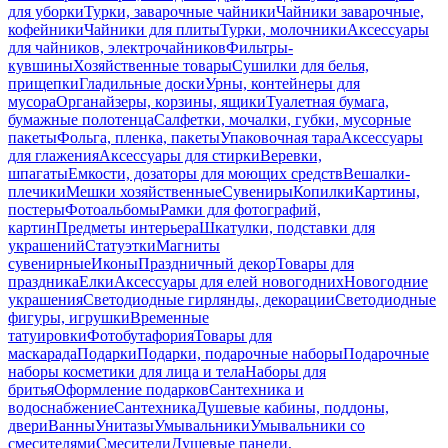
для уборки
Турки, заварочные чайники
Чайники заварочные,
кофейники
Чайники для плиты
Турки, молочники
Аксессуары
для чайников, электрочайников
Фильтры-
кувшины
Хозяйственные товары
Сушилки для белья,
прищепки
Гладильные доски
Урны, контейнеры для
мусора
Органайзеры, корзины, ящики
Туалетная бумага,
бумажные полотенца
Салфетки, мочалки, губки, мусорные
пакеты
Фольга, пленка, пакеты
Упаковочная тара
Аксессуары
для глажения
Аксессуары для стирки
Веревки,
шпагаты
Емкости, дозаторы для моющих средств
Вешалки-
плечики
Мешки хозяйственные
Сувениры
Копилки
Картины,
постеры
Фотоальбомы
Рамки для фотографий,
картин
Предметы интерьера
Шкатулки, подставки для
украшений
Статуэтки
Магниты
сувенирные
Иконы
Праздничный декор
Товары для
праздника
Елки
Аксессуары для елей новогодних
Новогодние
украшения
Светодиодные гирлянды, декорации
Светодиодные
фигуры, игрушки
Временные
татуировки
Фотобутафория
Товары для
маскарада
Подарки
Подарки, подарочные наборы
Подарочные
наборы косметики для лица и тела
Наборы для
бритья
Оформление подарков
Сантехника и
водоснабжение
Сантехника
Душевые кабины, поддоны,
двери
Ванны
Унитазы
Умывальники
Умывальники со
смесителями
Смесители
Душевые панели,