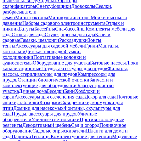
пылесосы, воздуходувки
Аэраторы,
скарификаторы
Снегоуборщики
Дровоколы
Сеялки,
разбрасыватели
семян
Минитракторы
Миникультиваторы
Мойки высокого
давления
Наборы садового электроинструмента
Отдых и
пикник
Батуты
Бассейны
Спа-бассейны
Комплекты мебели для
сада
Столы для сада
Стулья, кресла для сада
Качели
садовые
Гамаки, шезлонги
Раскладушки
Зонты,
тенты
Аксессуары для садовой мебели
Грили
Мангалы,
коптильни
Детская площадка
Сумки-
холодильники
Портативные колонки и
аудиосистемы
Оборудование для участка
Бытовые насосы
Люки
канализационные
Пруды, аксессуары для прудов
Фильтры,
насосы, стерилизаторы для прудов
Компрессоры для
прудов
Станции биологической очистки
Запчасти и
комплектующие для оборудования
Благоустройство
участка
Дачные дома
Беседки
Бани
Хозблоки и
сараи
Аксессуары для озеленения сада
Декор для сада
Почтовые
ящики, таблички
Козырьки
Скворечники, кормушки для
птиц
Домики для насекомых
Фонтаны, скульптуры для
сада
Пруды, аксессуары для прудов
Уличные
обогреватели
Уличные светильники
Противогололедные
реагенты
Декоративный щебень
Сад и огород
Поливочное
оборудование
Садовые опрыскиватели
Шланги для дома и
сада
Парники
Теплицы
Комплектующие для теплиц
Модульные