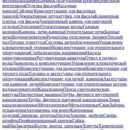
материалы
Шифер
Профнастил
Рулонная кровля
Кровельная
вентиляция
Отделка фасада
Фасадные
панели
Сайдинг
Комплектующие для фасадных
панелей
Декоративные штукатурки для фасада
Клинкерная
плитка для фасада
Декоративный камень для наружной
отделки
Отопление
Отопительные котлы
Газовые
колонки
Камины, печи-камины
Отопительные печи
Банные
печи
Водонагреватели
Радиаторы отопления, батареи
Теплый
пол
Теплые плинтусы
Системы антиобледенения
Управление
климатической техникой
Комплектующие для отопительного
оборудования
Стабилизаторы напряжения
Насосы
циркуляционные
Регулирующая арматура
Отвод и подвод
воды
Дымоходы и комплектующие
Управление климатической
техникой
Комплектующие для радиаторов
Комплектующие для
теплого пола
Топливо и аксессуары для отопительного
оборудования
Комплектующие для печей, каминов
Аксессуары
для каминов, печей
Комплектующие для отопительных котлов,
водонагревателей
Канализация
Тросы сантехнические,
вантузы
Прочистные машины
Трубы, фитинги внутренней
канализации
Трубы, фитинги наружной канализации
Люки
канализационные
Металлопрокат
Металлопрокат
Сваи
Заборы,
ограждения
Автоматика для ворот
Крепежные
изделия
Саморезы, шурупы
Гвозди
Анкеры, дюбели
Скобы,
штифты
Перфорированный крепеж
Гайки,
шайбы
Заклепки
Болты, винты, шпильки
Хомуты
Химические