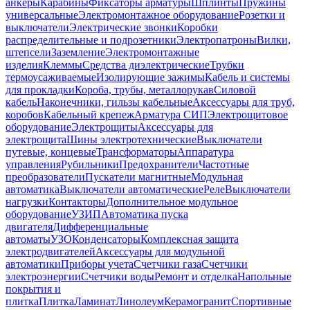
анкеры
Карабины
Фиксаторы арматуры
Шплинты
Пружины
универсальные
Электромонтажное оборудование
Розетки и
выключатели
Электрические звонки
Коробки
распределительные и подрозетники
Электропатроны
Вилки,
штепсели
Заземление
Электромонтажные
изделия
Клеммы
Средства диэлектрические
Трубки
термоусаживаемые
Изолирующие зажимы
Кабель и системы
для прокладки
Короба, трубы, металлорукав
Силовой
кабель
Наконечники, гильзы кабельные
Аксессуары для труб,
коробов
Кабельный крепеж
Арматура СИП
Электрощитовое
оборудование
Электрощиты
Аксессуары для
электрощита
Шины электротехнические
Выключатели
путевые, концевые
Трансформаторы
Аппаратура
управления
Рубильники
Предохранители
Частотные
преобразователи
Пускатели магнитные
Модульная
автоматика
Выключатели автоматические
Реле
Выключатели
нагрузки
Контакторы
Дополнительное модульное
оборудование
УЗИП
Автоматика пуска
двигателя
Дифференциальные
автоматы
УЗО
Конденсаторы
Комплексная защита
электродвигателей
Аксессуары для модульной
автоматики
Приборы учета
Счетчики газа
Счетчики
электроэнергии
Счетчики воды
Ремонт и отделка
Напольные
покрытия и
плитка
Плитка
Ламинат
Линолеум
Керамогранит
Спортивные