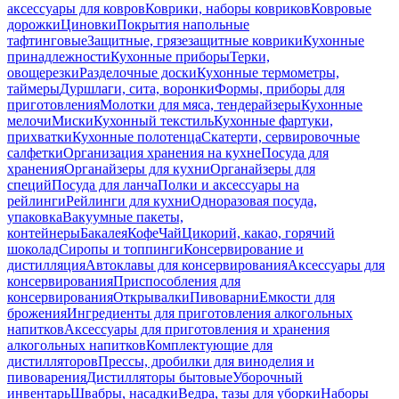
аксессуары для ковров
Коврики, наборы ковриков
Ковровые
дорожки
Циновки
Покрытия напольные
тафтинговые
Защитные, грязезащитные коврики
Кухонные
принадлежности
Кухонные приборы
Терки,
овощерезки
Разделочные доски
Кухонные термометры,
таймеры
Дуршлаги, сита, воронки
Формы, приборы для
приготовления
Молотки для мяса, тендерайзеры
Кухонные
мелочи
Миски
Кухонный текстиль
Кухонные фартуки,
прихватки
Кухонные полотенца
Скатерти, сервировочные
салфетки
Организация хранения на кухне
Посуда для
хранения
Органайзеры для кухни
Органайзеры для
специй
Посуда для ланча
Полки и аксессуары на
рейлинги
Рейлинги для кухни
Одноразовая посуда,
упаковка
Вакуумные пакеты,
контейнеры
Бакалея
Кофе
Чай
Цикорий, какао, горячий
шоколад
Сиропы и топпинги
Консервирование и
дистилляция
Автоклавы для консервирования
Аксессуары для
консервирования
Приспособления для
консервирования
Открывалки
Пивоварни
Емкости для
брожения
Ингредиенты для приготовления алкогольных
напитков
Аксессуары для приготовления и хранения
алкогольных напитков
Комплектующие для
дистилляторов
Прессы, дробилки для виноделия и
пивоварения
Дистилляторы бытовые
Уборочный
инвентарь
Швабры, насадки
Ведра, тазы для уборки
Наборы