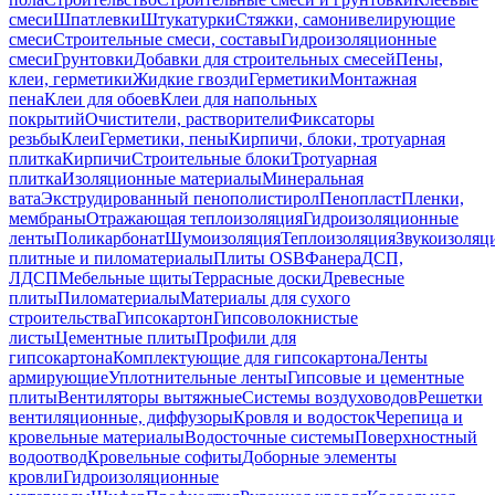
смеси
Шпатлевки
Штукатурки
Стяжки, самонивелирующие
смеси
Строительные смеси, составы
Гидроизоляционные
смеси
Грунтовки
Добавки для строительных смесей
Пены,
клеи, герметики
Жидкие гвозди
Герметики
Монтажная
пена
Клеи для обоев
Клеи для напольных
покрытий
Очистители, растворители
Фиксаторы
резьбы
Клеи
Герметики, пены
Кирпичи, блоки, тротуарная
плитка
Кирпичи
Строительные блоки
Тротуарная
плитка
Изоляционные материалы
Минеральная
вата
Экструдированный пенополистирол
Пенопласт
Пленки,
мембраны
Отражающая теплоизоляция
Гидроизоляционные
ленты
Поликарбонат
Шумоизоляция
Теплоизоляция
Звукоизоляц
плитные и пиломатериалы
Плиты OSB
Фанера
ДСП,
ЛДСП
Мебельные щиты
Террасные доски
Древесные
плиты
Пиломатериалы
Материалы для сухого
строительства
Гипсокартон
Гипсоволокнистые
листы
Цементные плиты
Профили для
гипсокартона
Комплектующие для гипсокартона
Ленты
армирующие
Уплотнительные ленты
Гипсовые и цементные
плиты
Вентиляторы вытяжные
Системы воздуховодов
Решетки
вентиляционные, диффузоры
Кровля и водосток
Черепица и
кровельные материалы
Водосточные системы
Поверхностный
водоотвод
Кровельные софиты
Доборные элементы
кровли
Гидроизоляционные