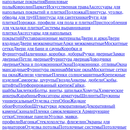
напольные покрытия
Виниловые
полы
Ковролин
Паркет
Искусственная трава
Аксессуары для
напольных покрытий и плитки
Подложка
Плинтусы, уголки,
обводы для труб
Плинтусы для сантехники
Фуги для
плитки
Порожки, профили для пола и плитки
Приспособления
для укладки плитки
Системы выравнивания
плитки
Аксессуары для напольных
покрытий
Реставрационные материалы
Двери и арки
Двери
входные
Двери межкомнатные
Арки межкомнатные
Москитные
сетки
Двери для бани и сауны
Коробки и
фурнитура
Наличники, коробки, доборы
Ручки дверные
Замки
дверные
Петли дверные
Фурнитура дверная
Доводчики
дверные
Окна и подоконники
Окна
Подоконники, отливы
Окна
мансардные
Фурнитура оконная
Мягкие окна
Москитные сетки
на окна
Жалюзи уличные
Пленки солнцезащитные
Крепежные
изделия
Саморезы, шурупы
Гвозди
Анкеры, дюбели
Скобы,
штифты
Перфорированный крепеж
Гайки,
шайбы
Заклепки
Болты, винты, шпильки
Хомуты
Химические
анкеры
Карабины
Фиксаторы арматуры
Шплинты
Пружины
универсальные
Отделка стен
Обои
Жидкие
обои
Фотообои
Штукатурки декоративные
Декоративный
камень
Скинали
Пленки самоклеящиеся
Армирующие
сетки
Стеновые панели
Уголки, маяки,
профили
Вагонка
Стеклохолсты, флизелин
Экраны для
радиаторов
Отделка потолка
Потолочные системы
Потолочные