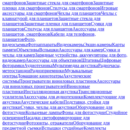
смартфонов
Защитные стекла для смартфонов
Защитные
пленки для смартфонов
Стилусы для смартфонов
Игровые
аксессуары для смартфонов
Чехлы для планшетов
Чехлы с
клавиатурой для планшетов
Защитные стекла для
планшетов
Защитные пленки для планшетов
Сумки для
планшетов
Стилусы для планшетов
Аксессуары для
планшетов, смартфонов
Кабели для телефонов,
планшетов
Фото,
видеосъемка
Фотоаппараты
Видеокамеры
Экшн-камеры
Карты
памяти
Объективы
Вспышки
Аксессуары для камер
Сумки и
чехлы для камер
Зарядные устройства, аккумуляторы для фото,
видеокамер
Аксессуары для объективов
Штативы
Цифровые
фоторамки
Аудиотехника
Мультимедиа акустика
Радиочасы,
метеостанции
Радиоприемники
Музыкальные
центры
Домашние кинотеатры
Акустические
системы
Проигрыватели виниловых пластинок
Аксессуары
для виниловых проигрывателей
Виниловые
пластинки
Инсталляционная акустика
Трансляционные
усилители
Аксессуары для аудиотехники
Комплектующие для
акустики
Акустические кабели
Подставки, стойки для
акустики
Сумки, чехлы для акустики
Оборудование для
фотостудии
Кольцевые лампы
Фоны для фотостудии
Студийное
освещение
Насадки светоформирующие для
фотостудии
Фотозонты, отражатели
Оборудование для
предметной съемки
Вспышки студийные
Комплекты