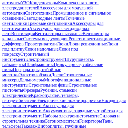
автоматы
УЗО
Конденсаторы
Комплексная защита
электродвигателей
Аксессуары для модульной
автоматики
Светотехника
Промышленное и сигнальное
освещение
Светодиодные ленты
Точечные
светильники
Трековые светильники
Аксессуары для
светотехники
Аксессуары для светодиодных
лент
Вентиляция
Вентиляторы вытяжные
Вентиляторы
канальные
Системы воздуховодов
Решетки вентиляционные,
диффузоры
Проветриватели
Люки
Люки ревизионные
Люки
под плитку
Люки напольные
Люки под
покраску
Строительный
инструмент
Электроинструмент
Шуруповерты,
гайковерты
Шлифмашины
Циркулярные, сабельные
пилы
Перфораторы, отбойные
молотки
Электролобзики
Дрели
Строительные
миксеры
Дальномеры
Многофункциональные
инструменты
Строительные фены
Строительные
пистолеты
Фрезеры
Рубанки, стамески
электрические
Краскопульты
Степлеры,
гвоздезабиватели
Электрические ножницы, резаки
Насадки для
электроинструмента
Аксессуары для
электроинструмента
Аккумуляторы, зарядные устройства для
электроинструмента
Наборы электроинструмента
Силовая и
строительная техника
Бетоносмесители
Генераторы
Тали,
тельферы
Такелаж
Виброплиты, глубинные