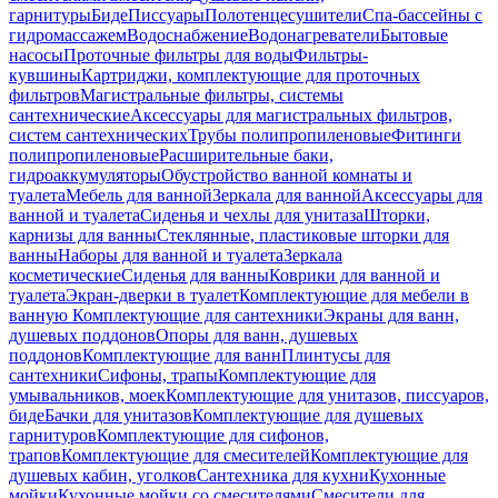
гарнитуры
Биде
Писсуары
Полотенцесушители
Спа-бассейны с
гидромассажем
Водоснабжение
Водонагреватели
Бытовые
насосы
Проточные фильтры для воды
Фильтры-
кувшины
Картриджи, комплектующие для проточных
фильтров
Магистральные фильтры, системы
сантехнические
Аксессуары для магистральных фильтров,
систем сантехнических
Трубы полипропиленовые
Фитинги
полипропиленовые
Расширительные баки,
гидроаккумуляторы
Обустройство ванной комнаты и
туалета
Мебель для ванной
Зеркала для ванной
Аксессуары для
ванной и туалета
Сиденья и чехлы для унитаза
Шторки,
карнизы для ванны
Стеклянные, пластиковые шторки для
ванны
Наборы для ванной и туалета
Зеркала
косметические
Сиденья для ванны
Коврики для ванной и
туалета
Экран-дверки в туалет
Комплектующие для мебели в
ванную
Комплектующие для сантехники
Экраны для ванн,
душевых поддонов
Опоры для ванн, душевых
поддонов
Комплектующие для ванн
Плинтусы для
сантехники
Сифоны, трапы
Комплектующие для
умывальников, моек
Комплектующие для унитазов, писсуаров,
биде
Бачки для унитазов
Комплектующие для душевых
гарнитуров
Комплектующие для сифонов,
трапов
Комплектующие для смесителей
Комплектующие для
душевых кабин, уголков
Сантехника для кухни
Кухонные
мойки
Кухонные мойки со смесителями
Смесители для