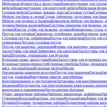
Мебельная фурнитура и аксессуары
Комплектующие для столов
мебели
Комплектующие для корпусной мебели
Мебельная фурн
Садовая мебель
Садовые диваны, кресла
Садовые стулья
Садовые
Мебель для бани и сауны
Стулья, табуретки, подставки для бани
Мебель для лоджии и балкона
Комплекты мебели для балкона, 
лоджии
Дверцы жалюзийные
Системы хранения для балкона, л
лоджии
Кресла, пуфы для балкона, лоджии
Компактные столы дл
Посуда для готовки
Сковороды, сотейники, воки
Кастрюли, ков
Столовая посуда, сервировка
Посуда для напитков
Посуда для г
сервировки
Детская столовая посуда
Посуда для выпечки, запекания
Формы для выпечки, запекания
Аксессуары для бара
Сервировка для напитков
Аксессуары для 
бары
Штопоры, открывалки для бутылок
Кухонные ножи, аксессуары
Ножи
Аксессуары для кухонных н
Кухонные принадлежности
Кухонные приборы
Терки, овощерез
мяса, тендерайзеры
Кухонные мелочи
Миски
Организация хранения на кухне
Посуда для хранения
Органайзе
посуда, упаковка
Вакуумные пакеты, контейнеры
Консервирование и дистилляция
Автоклавы для консервирован
брожения
Ингредиенты для приготовления алкогольных напит
виноделия и пивоварения
Дистилляторы бытовые
Турки, заварочные чайники
Чайники заварочные, кофейники
Ча
Сувениры
Копилки
Картины, постеры
Фотоальбомы
Рамки для ф
Подарки
Подарки, подарочные наборы
Подарочные наборы косм
Водоснабжение
Водонагреватели
Бытовые насосы
Проточные фи