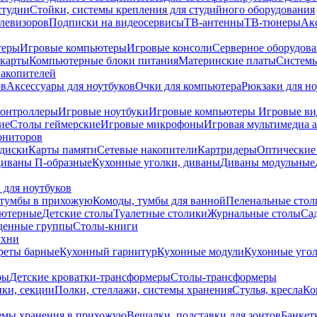
студии
Стойки, системы крепления для студийного оборудования
елевизоров
Подписки на видеосервисы
ТВ-антенны
ТВ-тюнеры
Ак
теры
Игровые компьютеры
Игровые консоли
Серверное оборудов
карты
Компьютерные блоки питания
Материнские платы
Системы
накопителей
ов
Аксессуары для ноутбуков
Очки для компьютера
Рюкзаки для но
контроллеры
Игровые ноутбуки
Игровые компьютеры
Игровые ви
ие
Столы геймерские
Игровые микрофоны
Игровая мультимедиа 
ониторов
диски
Карты памяти
Сетевые накопители
Картридеры
Оптические
иваны П-образные
Кухонные уголки, диваны
Диваны модульные
 для ноутбуков
тумбы в прихожую
Комоды, тумбы для ванной
Пеленальные стол
ьютерные
Детские столы
Туалетные столики
Журнальные столы
Са
денные группы
Столы-книги
ухни
уреты барные
Кухонный гарнитур
Кухонные модули
Кухонные угол
ры
Детские кроватки-трансформеры
Столы-трансформеры
ки, секции
Полки, стеллажи, системы хранения
Стулья, кресла
Ко
емы хранения в прихожую
Вешалки, подставки для зонтов
Банкет