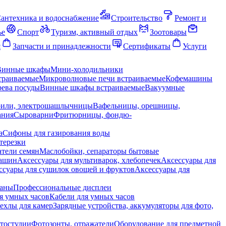
антехника и водоснабжение
Строительство
Ремонт и
ье
Спорт
Туризм, активный отдых
Зоотовары
я
Запчасти и принадлежности
Сертификаты
Услуги
Винные шкафы
Мини-холодильники
траиваемые
Микроволновые печи встраиваемые
Кофемашины
ева посуды
Винные шкафы встраиваемые
Вакуумные
рили, электрошашлычницы
Вафельницы, орешницы,
ания
Сыроварни
Фритюрницы, фондю-
а
Сифоны для газирования воды
терезки
тели семян
Маслобойки, сепараторы бытовые
машин
Аксессуары для мультиварок, хлебопечек
Аксессуары для
ссуары для сушилок овощей и фруктов
Аксессуары для
раны
Профессиональные дисплеи
я умных часов
Кабели для умных часов
ехлы для камер
Зарядные устройства, аккумуляторы для фото,
тостудии
Фотозонты, отражатели
Оборудование для предметной