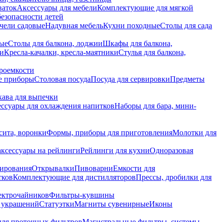
ваток
Аксессуары для мебели
Комплектующие для мягкой
безопасности детей
чели садовые
Надувная мебель
Кухни походные
Столы для сада
вые
Столы для балкона, лоджии
Шкафы для балкона,
ии
Кресла-качалки, кресла-маятники
Стулья для балкона,
роемкости
е приборы
Столовая посуда
Посуда для сервировки
Предметы
укава для выпечки
ссуары для охлаждения напитков
Наборы для бара, мини-
сита, воронки
Формы, приборы для приготовления
Молотки для
аксессуары на рейлинги
Рейлинги для кухни
Одноразовая
вирования
Открывалки
Пивоварни
Емкости для
тков
Комплектующие для дистилляторов
Прессы, дробилки для
лектрочайников
Фильтры-кувшины
я украшений
Статуэтки
Магниты сувенирные
Иконы
ля проточных фильтров
Магистральные фильтры, системы