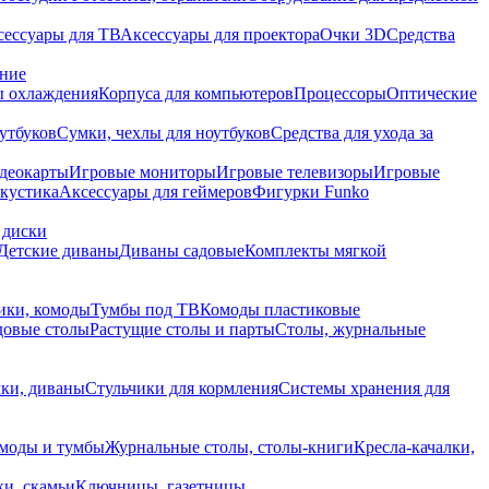
сессуары для ТВ
Аксессуары для проектора
Очки 3D
Средства
ание
 охлаждения
Корпуса для компьютеров
Процессоры
Оптические
утбуков
Сумки, чехлы для ноутбуков
Средства для ухода за
деокарты
Игровые мониторы
Игровые телевизоры
Игровые
акустика
Аксессуары для геймеров
Фигурки Funko
 диски
Детские диваны
Диваны садовые
Комплекты мягкой
ики, комоды
Тумбы под ТВ
Комоды пластиковые
довые столы
Растущие столы и парты
Столы, журнальные
ки, диваны
Стульчики для кормления
Системы хранения для
моды и тумбы
Журнальные столы, столы-книги
Кресла-качалки,
ки, скамьи
Ключницы, газетницы