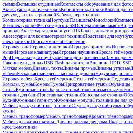
съемки
Вспышки студийные
Комплекты оборудования для фото
Аксессуары для телевизоров
Кронштейны, стойки
Кабели для т
для ухода за электроникой
Кабели, переходники
Компьютерная техника
Ноутбуки
Планшеты
Моноблоки
Компью
Комплектующие
Жесткие диски, SSD
Оперативная память
Видео
приводы
Аксессуары для корпусов ПК
Боксы, док-станции для 
Аксессуары для компьютерной техники
Подставки для ноутбук
электроникой
Программное обеспечение
Игровая зона
Игровые приставки
Игры для приставок
Игровые 
мыши
Игровые клавиатуры
Игровые наушники
Кресла геймерск
Pop
Подставки для ноутбуков
Светодиодные ленты
Лампы для м
Накопители данных
USB Flash накопители
Внешние HDD, SSD 
Мягкая мебель
Диваны, тахты
Диваны прямые
Диваны угловые
Д
мебели
Бескаркасные кресла-мешки и диваны
Надувные диваны
Игровая мебель
Кресла геймерские
Столы геймерские
Подставки
Комоды, тумбы
Комоды
Тумбы
Прикроватные тумбы
Обувницы, 
Столы
Кухонные столы
Барные столы
Столы письменные, комп
столики для бани
Приставные столики
Консольные столики
Обе
Кухня
Кухонный гарнитур
Кухонные модули
Столешницы для к
Мебель для кухни
Столы, столики
Стулья для кухни
Стулья, таб
кухни
Мебель-трансформер
Мебель-трансформер
Кровати-трансформе
Мебель для жилых комнат
Диваны, кресла для дома
Шкафы, стен
кресла-маятники
Мебель для прихожей
Секции, тумбы в прихожую
Полки и сист