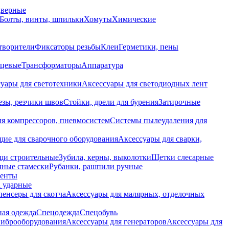
дверные
Болты, винты, шпильки
Хомуты
Химические
творители
Фиксаторы резьбы
Клеи
Герметики, пены
нцевые
Трансформаторы
Аппаратура
уары для светотехники
Аксессуары для светодиодных лент
езы, резчики швов
Стойки, дрели для бурения
Затирочные
ля компрессоров, пневмосистем
Системы пылеудаления для
ие для сварочного оборудования
Аксессуары для сварки,
щи строительные
Зубила, керны, выколотки
Щетки слесарные
чные стамески
Рубанки, рашпили ручные
енты
 ударные
енсеры для скотча
Аксессуары для малярных, отделочных
ная одежда
Спецодежда
Спецобувь
виброоборудования
Аксессуары для генераторов
Аксессуары для