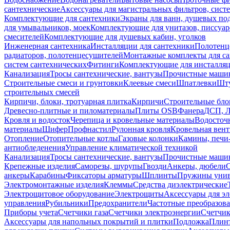
сантехнические
Аксессуары для магистральных фильтров, сист
Комплектующие для сантехники
Экраны для ванн, душевых по
для умывальников, моек
Комплектующие для унитазов, писсуар
смесителей
Комплектующие для душевых кабин, уголков
Инженерная сантехника
Инсталляции для сантехники
Полотенц
радиаторов, полотенцесушителей
Монтажные комплекты для с
систем сантехнических
Фитинги
Комплектующие для инсталля
Канализация
Тросы сантехнические, вантузы
Прочистные маши
Строительные смеси и грунтовки
Клеевые смеси
Шпатлевки
Шту
строительных смесей
Кирпичи, блоки, тротуарная плитка
Кирпичи
Строительные бло
Древесно-плитные и пиломатериалы
Плиты OSB
Фанера
ДСП, 
Кровля и водосток
Черепица и кровельные материалы
Водосточ
материалы
Шифер
Профнастил
Рулонная кровля
Кровельная вен
Отопление
Отопительные котлы
Газовые колонки
Камины, печи
антиобледенения
Управление климатической техникой
Канализация
Тросы сантехнические, вантузы
Прочистные маши
Крепежные изделия
Саморезы, шурупы
Гвозди
Анкеры, дюбели
анкеры
Карабины
Фиксаторы арматуры
Шплинты
Пружины унив
Электромонтажные изделия
Клеммы
Средства диэлектрические
Электрощитовое оборудование
Электрощиты
Аксессуары для э
управления
Рубильники
Предохранители
Частотные преобразов
Приборы учета
Счетчики газа
Счетчики электроэнергии
Счетчи
Аксессуары для напольных покрытий и плитки
Подложка
Плинт