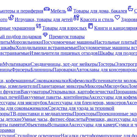
ьютеры и периферия
Мебель
Товары для дома, бакалея
С
мото
Игрушки, товары для детей
Красота и стиль
Здоров
рные украшения
Товары для взрослых
Книги и канцеляри
й подбор подарков
Премиум товары
плиты
Морозильники
Посудомоечные машины
Настольные плиты
 шкафы
Холодильники встраиваемые
Посудомоечные машины вс
встраиваемые
Измельчители пищевых отходов
Шкафы для подогр
чи
Мультиварки
Сэндвичницы, хот-дог мейкеры
Тостеры
Электрог
еницы
Фризеры
Блинницы
Пароварки
Автоклавы для консервиров
ки, кофемашины
Соковыжималки
Кофемолки
Вспениватели молок
ны, измельчители
Планетарные миксеры
Миксеры
Мясорубки
Лом
и фруктов
Вакууматоры
Открывалки, картофелечистки
Проращива
вых печей
Вакуумные пакеты, контейнеры
Аксессуары для кофе
ессуары для мясорубок
Аксессуары для блендеров, миксеров
Аксе
ры для соковыжималок
Средства для ухода за техникой
зоры
ТВ-приставки и медиаплееры
Проекторы
Проекционные эк
сы детские
Умные часы, фитнес-браслеты
Ремешки, аксессуары дл
рты памяти
Объективы
Вспышки
Аксессуары для камер
Сумки и ч
орамки
студии
Студийное освещение
Насадки светоформирующие для фо