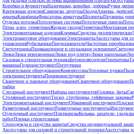
для укладки плитки
Системы выравнивания плитки
Аксессуары
Коробки и фурнитура
Наличники, коробки, доборы
Ручки дверн
Крепежные изделия
Саморезы, шурупы
Гвозди
Анкеры, дюбели
анкеры
Карабины
Фиксаторы арматуры
Шплинты
Пружины унив
Отделка потолка
Потолочные системы
Потолочные панели
Пото
Пены, клеи, герметики
Жидкие гвозди
Герметики
Монтажная пе
Электромонтажные изделия
Клеммы
Средства диэлектрические
Электрощитовое оборудование
Электрощиты
Аксессуары для э
управления
Рубильники
Предохранители
Частотные преобразов
Светотехника
Промышленное и сигнальное освещение
Светоди
Люки
Люки ревизионные
Люки под плитку
Люки напольные
Люк
Силовая и строительная техника
Бетоносмесители
Генераторы
Та
машины
Гидроинструмент
Погрузчики
Строительное оборудование
Компрессоры
Тепловые пушки
Пыле
электроинструмента
Пневмоинструмент
Сварочное и паяльное оборудование
Сварочное оборудование
П
пайки
Слесарный инструмент
Наборы инструментов
Головки, биты
Га
Столярный инструмент
Тиски, струбцины, гейферные зажимы
Р
Электромонтажный инструмент
Обжимной инструмент
Плоског
Разметочный инструмент
Разметочные инструменты
Инструмент
Отделочный инструмент
Плиткорезы
Кельмы, шпатели, гладилк
работ
Пленки строительные
Спецодежда и средства защиты
Средства индивидуальной защ
Аксессуары для силовой и строительной техники
Аксессуары дл