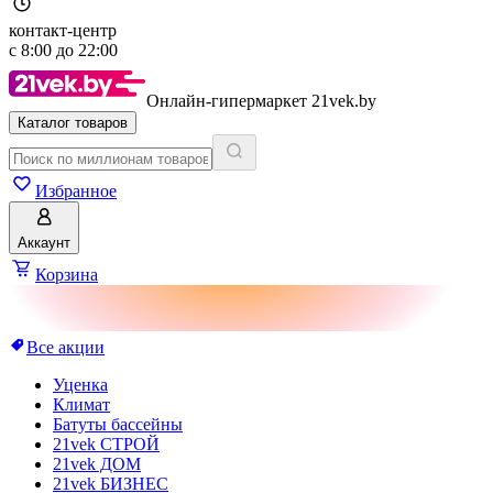
контакт-центр
с
8:00
до
22:00
Онлайн-гипермаркет 21vek.by
Каталог товаров
Избранное
Аккаунт
Корзина
Все акции
Уценка
Климат
Батуты бассейны
21vek СТРОЙ
21vek ДОМ
21vek БИЗНЕС