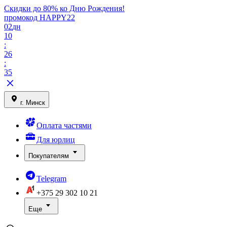
Скидки до 80% ко Дню Рождения!
промокод HAPPY22
02
дн
10
:
26
:
35
г. Минск
Оплата частями
Для юрлиц
Покупателям
Telegram
+375 29
302 10 21
Еще