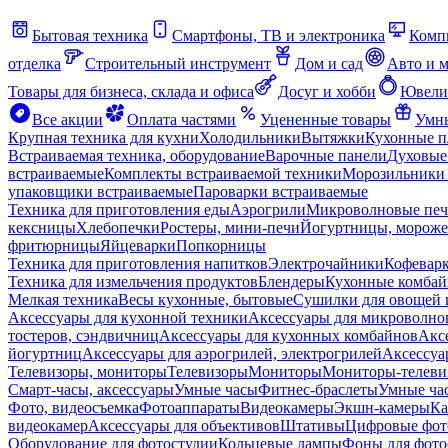
Бытовая техника
Смартфоны, ТВ и электроника
Комп
отделка
Строительный инструмент
Дом и сад
Авто и 
Товары для бизнеса, склада и офиса
Досуг и хобби
Ювели
Все акции
Оплата частями
Уцененные товары
Умны
Крупная техника для кухни
Холодильники
Вытяжки
Кухонные 
Встраиваемая техника, оборудование
Варочные панели
Духовые
встраиваемые
Комплекты встраиваемой техники
Морозильники 
упаковщики встраиваемые
Пароварки встраиваемые
Техника для приготовления еды
Аэрогрили
Микроволновые пе
кексницы
Хлебопечки
Ростеры, мини-печи
Йогуртницы, морож
фритюрницы
Яйцеварки
Попкорницы
Техника для приготовления напитков
Электрочайники
Кофевар
Техника для измельчения продуктов
Блендеры
Кухонные комбай
Мелкая техника
Весы кухонные, бытовые
Сушилки для овощей 
Аксессуары для кухонной техники
Аксессуары для микроволно
тостеров, сэндвичниц
Аксессуары для кухонных комбайнов
Акс
йогуртниц
Аксессуары для аэрогрилей, электрогрилей
Аксессуа
Телевизоры, мониторы
Телевизоры
Мониторы
Мониторы-телеви
Смарт-часы, аксессуары
Умные часы
Фитнес-браслеты
Умные ча
Фото, видеосъемка
Фотоаппараты
Видеокамеры
Экшн-камеры
Ка
видеокамер
Аксессуары для объективов
Штативы
Цифровые фот
Оборудование для фотостудии
Кольцевые лампы
Фоны для фото