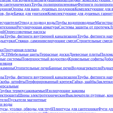
ем сантехнических
Трубы полипропиленовые
Фитинги полипроп
ддонов
Опоры для ванн, душевых поддонов
Комплектующие для 
ов, биде
Бачки для унитазов
Комплектующие для душевых гарнит
есушители
Отвод и подвод воды
Трубы водопроводные
Магистрал
антехники
Регулирующая арматура
Системы защиты от протечек
Л
ций
Опрессовочные насосы
ны
Трубы, фитинги внутренней канализации
Трубы, фитинги на
катурки
Стяжки, самонивелирующие смеси
Строительные смеси,
ки
Тротуарная плитка
ЛДСП
Мебельные щиты
Террасные доски
Древесные плиты
Пилом
ные системы
Поверхностный водоотвод
Кровельные софиты
Добо
тиляция
-камины
Отопительные печи
Банные печи
Водонагреватели
Радиат
ны
Трубы, фитинги внутренней канализации
Трубы, фитинги на
Скобы, штифты
Перфорированный крепеж
Гайки, шайбы
Заклепки
ерсальные
Трубки термоусаживаемые
Изолирующие зажимы
лектрощита
Шины электротехнические
Выключатели путевые, ко
атели
Пускатели магнитные
ки воды
усы, уголки, обводы для труб
Плинтусы для сантехники
Фуги дл