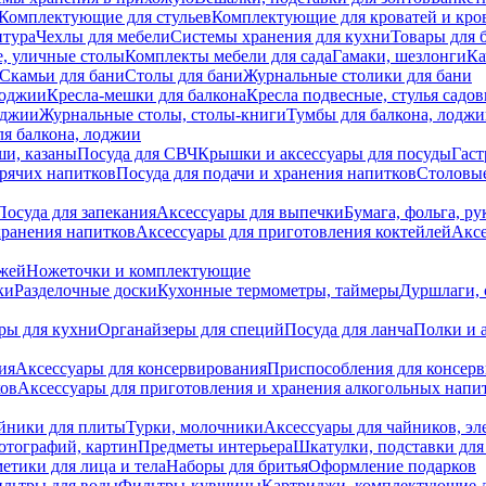
Комплектующие для стульев
Комплектующие для кроватей и кро
итура
Чехлы для мебели
Системы хранения для кухни
Товары для 
, уличные столы
Комплекты мебели для сада
Гамаки, шезлонги
Ка
Скамьи для бани
Столы для бани
Журнальные столики для бани
лоджии
Кресла-мешки для балкона
Кресла подвесные, стулья садо
оджии
Журнальные столы, столы-книги
Тумбы для балкона, лодж
я балкона, лоджии
ши, казаны
Посуда для СВЧ
Крышки и аксессуары для посуды
Гаст
орячих напитков
Посуда для подачи и хранения напитков
Столовы
Посуда для запекания
Аксессуары для выпечки
Бумага, фольга, р
хранения напитков
Аксессуары для приготовления коктейлей
Аксе
ожей
Ножеточки и комплектующие
ки
Разделочные доски
Кухонные термометры, таймеры
Дуршлаги, 
ры для кухни
Органайзеры для специй
Посуда для ланча
Полки и 
ия
Аксессуары для консервирования
Приспособления для консер
ков
Аксессуары для приготовления и хранения алкогольных напи
йники для плиты
Турки, молочники
Аксессуары для чайников, э
отографий, картин
Предметы интерьера
Шкатулки, подставки дл
етики для лица и тела
Наборы для бритья
Оформление подарков
льтры для воды
Фильтры-кувшины
Картриджи, комплектующие д