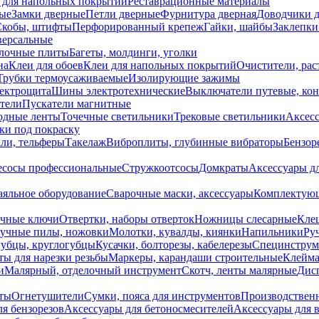
 для напольных покрытий
Реставрационные материалы
ые
Замки дверные
Петли дверные
Фурнитура дверная
Доводчики 
Скобы, штифты
Перфорированный крепеж
Гайки, шайбы
Заклепки
ерсальные
лочные плиты
Багеты, молдинги, уголки
на
Клеи для обоев
Клеи для напольных покрытий
Очистители, рас
Трубки термоусаживаемые
Изолирующие зажимы
лектрощита
Шины электротехнические
Выключатели путевые, ко
атели
Пускатели магнитные
одные ленты
Точечные светильники
Трековые светильники
Аксесс
и под покраску
ли, тельферы
Такелаж
Виброплиты, глубинные вибраторы
Бензор
сосы профессиональные
Стружкоотсосы
Домкраты
Аксессуары д
аяльное оборудование
Сварочные маски, аксессуары
Комплектующ
ечные ключи
Отвертки, наборы отверток
Ножницы слесарные
Кле
учные пилы, ножовки
Молотки, кувалды, киянки
Напильники
Ру
убцы, круглогубцы
Кусачки, болторезы, кабелерезы
Специнструм
ы для нарезки резьбы
Маркеры, карандаши строительные
Клейма
и
Малярный, отделочный инструмент
Скотч, ленты малярные
Дисп
иты
Огнетушители
Сумки, пояса для инструментов
Производствен
я бензорезов
Аксессуары для бетоносмесителей
Аксессуары для 