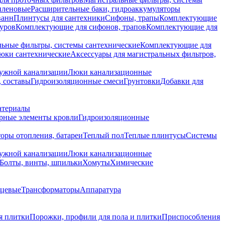
иленовые
Расширительные баки, гидроаккумуляторы
ванн
Плинтусы для сантехники
Сифоны, трапы
Комплектующие
уров
Комплектующие для сифонов, трапов
Комплектующие для
ьные фильтры, системы сантехнические
Комплектующие для
юки сантехнические
Аксессуары для магистральных фильтров,
ружной канализации
Люки канализационные
 составы
Гидроизоляционные смеси
Грунтовки
Добавки для
атериалы
рные элементы кровли
Гидроизоляционные
оры отопления, батареи
Теплый пол
Теплые плинтусы
Системы
ружной канализации
Люки канализационные
Болты, винты, шпильки
Хомуты
Химические
нцевые
Трансформаторы
Аппаратура
я плитки
Порожки, профили для пола и плитки
Приспособления