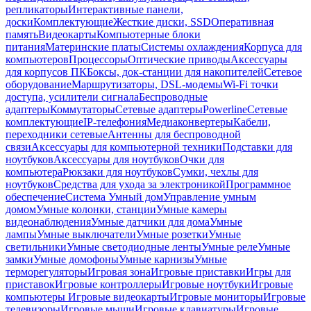
репликаторы
Интерактивные панели,
доски
Комплектующие
Жесткие диски, SSD
Оперативная
память
Видеокарты
Компьютерные блоки
питания
Материнские платы
Системы охлаждения
Корпуса для
компьютеров
Процессоры
Оптические приводы
Аксессуары
для корпусов ПК
Боксы, док-станции для накопителей
Сетевое
оборудование
Маршрутизаторы, DSL-модемы
Wi-Fi точки
доступа, усилители сигнала
Беспроводные
адаптеры
Коммутаторы
Сетевые адаптеры
Powerline
Сетевые
комплектующие
IP-телефония
Медиаконвертеры
Кабели,
переходники сетевые
Антенны для беспроводной
связи
Аксессуары для компьютерной техники
Подставки для
ноутбуков
Аксессуары для ноутбуков
Очки для
компьютера
Рюкзаки для ноутбуков
Сумки, чехлы для
ноутбуков
Средства для ухода за электроникой
Программное
обеспечение
Система Умный дом
Управление умным
домом
Умные колонки, станции
Умные камеры
видеонаблюдения
Умные датчики для дома
Умные
лампы
Умные выключатели
Умные розетки
Умные
светильники
Умные светодиодные ленты
Умные реле
Умные
замки
Умные домофоны
Умные карнизы
Умные
терморегуляторы
Игровая зона
Игровые приставки
Игры для
приставок
Игровые контроллеры
Игровые ноутбуки
Игровые
компьютеры
Игровые видеокарты
Игровые мониторы
Игровые
телевизоры
Игровые мыши
Игровые клавиатуры
Игровые