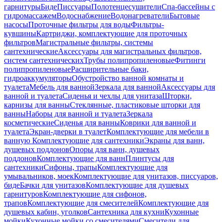
гарнитуры
Биде
Писсуары
Полотенцесушители
Спа-бассейны с
гидромассажем
Водоснабжение
Водонагреватели
Бытовые
насосы
Проточные фильтры для воды
Фильтры-
кувшины
Картриджи, комплектующие для проточных
фильтров
Магистральные фильтры, системы
сантехнические
Аксессуары для магистральных фильтров,
систем сантехнических
Трубы полипропиленовые
Фитинги
полипропиленовые
Расширительные баки,
гидроаккумуляторы
Обустройство ванной комнаты и
туалета
Мебель для ванной
Зеркала для ванной
Аксессуары для
ванной и туалета
Сиденья и чехлы для унитаза
Шторки,
карнизы для ванны
Стеклянные, пластиковые шторки для
ванны
Наборы для ванной и туалета
Зеркала
косметические
Сиденья для ванны
Коврики для ванной и
туалета
Экран-дверки в туалет
Комплектующие для мебели в
ванную
Комплектующие для сантехники
Экраны для ванн,
душевых поддонов
Опоры для ванн, душевых
поддонов
Комплектующие для ванн
Плинтусы для
сантехники
Сифоны, трапы
Комплектующие для
умывальников, моек
Комплектующие для унитазов, писсуаров,
биде
Бачки для унитазов
Комплектующие для душевых
гарнитуров
Комплектующие для сифонов,
трапов
Комплектующие для смесителей
Комплектующие для
душевых кабин, уголков
Сантехника для кухни
Кухонные
мойки
Кухонные мойки со смесителями
Смесители для