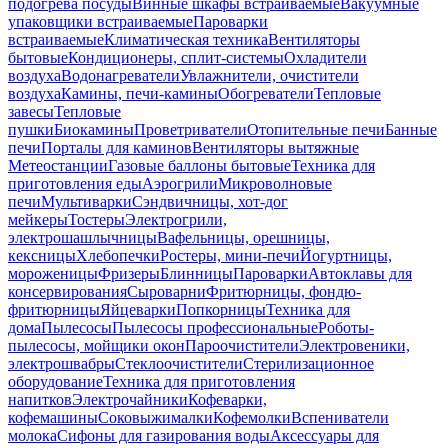
подогрева посуды
Винные шкафы встраиваемые
Вакуумные
упаковщики встраиваемые
Пароварки
встраиваемые
Климатическая техника
Вентиляторы
бытовые
Кондиционеры, сплит-системы
Охладители
воздуха
Водонагреватели
Увлажнители, очистители
воздуха
Камины, печи-камины
Обогреватели
Тепловые
завесы
Тепловые
пушки
Биокамины
Проветриватели
Отопительные печи
Банные
печи
Порталы для каминов
Вентиляторы вытяжные
Метеостанции
Газовые баллоны бытовые
Техника для
приготовления еды
Аэрогрили
Микроволновые
печи
Мультиварки
Сэндвичницы, хот-дог
мейкеры
Тостеры
Электрогрили,
электрошашлычницы
Вафельницы, орешницы,
кексницы
Хлебопечки
Ростеры, мини-печи
Йогуртницы,
мороженицы
Фризеры
Блинницы
Пароварки
Автоклавы для
консервирования
Сыроварни
Фритюрницы, фондю-
фритюрницы
Яйцеварки
Попкорницы
Техника для
дома
Пылесосы
Пылесосы профессиональные
Роботы-
пылесосы, мойщики окон
Пароочистители
Электровеники,
электрошвабры
Стеклоочистители
Стерилизационное
оборудование
Техника для приготовления
напитков
Электрочайники
Кофеварки,
кофемашины
Соковыжималки
Кофемолки
Вспениватели
молока
Сифоны для газирования воды
Аксессуары для