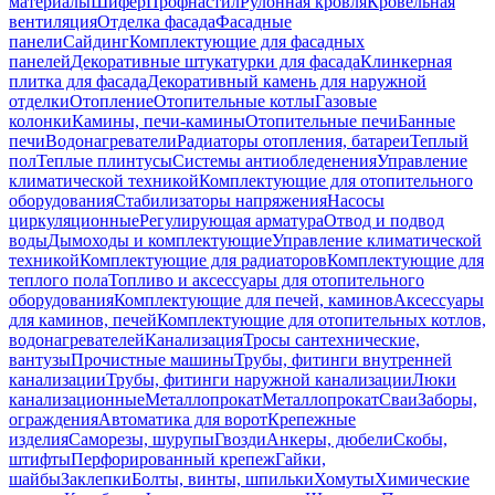
материалы
Шифер
Профнастил
Рулонная кровля
Кровельная
вентиляция
Отделка фасада
Фасадные
панели
Сайдинг
Комплектующие для фасадных
панелей
Декоративные штукатурки для фасада
Клинкерная
плитка для фасада
Декоративный камень для наружной
отделки
Отопление
Отопительные котлы
Газовые
колонки
Камины, печи-камины
Отопительные печи
Банные
печи
Водонагреватели
Радиаторы отопления, батареи
Теплый
пол
Теплые плинтусы
Системы антиобледенения
Управление
климатической техникой
Комплектующие для отопительного
оборудования
Стабилизаторы напряжения
Насосы
циркуляционные
Регулирующая арматура
Отвод и подвод
воды
Дымоходы и комплектующие
Управление климатической
техникой
Комплектующие для радиаторов
Комплектующие для
теплого пола
Топливо и аксессуары для отопительного
оборудования
Комплектующие для печей, каминов
Аксессуары
для каминов, печей
Комплектующие для отопительных котлов,
водонагревателей
Канализация
Тросы сантехнические,
вантузы
Прочистные машины
Трубы, фитинги внутренней
канализации
Трубы, фитинги наружной канализации
Люки
канализационные
Металлопрокат
Металлопрокат
Сваи
Заборы,
ограждения
Автоматика для ворот
Крепежные
изделия
Саморезы, шурупы
Гвозди
Анкеры, дюбели
Скобы,
штифты
Перфорированный крепеж
Гайки,
шайбы
Заклепки
Болты, винты, шпильки
Хомуты
Химические