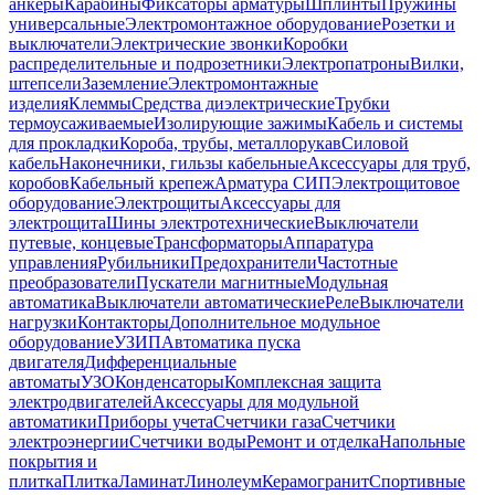
анкеры
Карабины
Фиксаторы арматуры
Шплинты
Пружины
универсальные
Электромонтажное оборудование
Розетки и
выключатели
Электрические звонки
Коробки
распределительные и подрозетники
Электропатроны
Вилки,
штепсели
Заземление
Электромонтажные
изделия
Клеммы
Средства диэлектрические
Трубки
термоусаживаемые
Изолирующие зажимы
Кабель и системы
для прокладки
Короба, трубы, металлорукав
Силовой
кабель
Наконечники, гильзы кабельные
Аксессуары для труб,
коробов
Кабельный крепеж
Арматура СИП
Электрощитовое
оборудование
Электрощиты
Аксессуары для
электрощита
Шины электротехнические
Выключатели
путевые, концевые
Трансформаторы
Аппаратура
управления
Рубильники
Предохранители
Частотные
преобразователи
Пускатели магнитные
Модульная
автоматика
Выключатели автоматические
Реле
Выключатели
нагрузки
Контакторы
Дополнительное модульное
оборудование
УЗИП
Автоматика пуска
двигателя
Дифференциальные
автоматы
УЗО
Конденсаторы
Комплексная защита
электродвигателей
Аксессуары для модульной
автоматики
Приборы учета
Счетчики газа
Счетчики
электроэнергии
Счетчики воды
Ремонт и отделка
Напольные
покрытия и
плитка
Плитка
Ламинат
Линолеум
Керамогранит
Спортивные