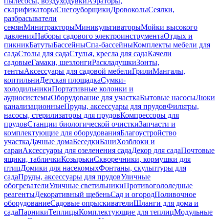
пылесосы, воздуходувки
Аэраторы,
скарификаторы
Снегоуборщики
Дровоколы
Сеялки,
разбрасыватели
семян
Минитракторы
Миникультиваторы
Мойки высокого
давления
Наборы садового электроинструмента
Отдых и
пикник
Батуты
Бассейны
Спа-бассейны
Комплекты мебели для
сада
Столы для сада
Стулья, кресла для сада
Качели
садовые
Гамаки, шезлонги
Раскладушки
Зонты,
тенты
Аксессуары для садовой мебели
Грили
Мангалы,
коптильни
Детская площадка
Сумки-
холодильники
Портативные колонки и
аудиосистемы
Оборудование для участка
Бытовые насосы
Люки
канализационные
Пруды, аксессуары для прудов
Фильтры,
насосы, стерилизаторы для прудов
Компрессоры для
прудов
Станции биологической очистки
Запчасти и
комплектующие для оборудования
Благоустройство
участка
Дачные дома
Беседки
Бани
Хозблоки и
сараи
Аксессуары для озеленения сада
Декор для сада
Почтовые
ящики, таблички
Козырьки
Скворечники, кормушки для
птиц
Домики для насекомых
Фонтаны, скульптуры для
сада
Пруды, аксессуары для прудов
Уличные
обогреватели
Уличные светильники
Противогололедные
реагенты
Декоративный щебень
Сад и огород
Поливочное
оборудование
Садовые опрыскиватели
Шланги для дома и
сада
Парники
Теплицы
Комплектующие для теплиц
Модульные