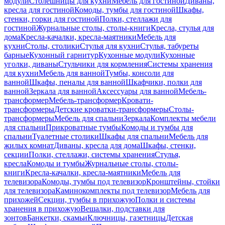
модули
Столешницы для кухни
Мебель для гостиной
Диваны,
кресла для гостиной
Комоды, тумбы для гостиной
Шкафы,
стенки, горки для гостиной
Полки, стеллажи для
гостиной
Журнальные столы, столы-книги
Кресла, стулья для
дома
Кресла-качалки, кресла-маятники
Мебель для
кухни
Столы, столики
Стулья для кухни
Стулья, табуреты
барные
Кухонный гарнитур
Кухонные модули
Кухонные
уголки, диваны
Стульчики для кормления
Системы хранения
для кухни
Мебель для ванной
Тумбы, консоли для
ванной
Шкафы, пеналы для ванной
Шкафчики, полки для
ванной
Зеркала для ванной
Аксессуары для ванной
Мебель-
трансформер
Мебель-трансформер
Кровати-
трансформеры
Детские кроватки-трансформеры
Столы-
трансформеры
Мебель для спальни
Зеркала
Комплекты мебели
для спальни
Прикроватные тумбы
Комоды и тумбы для
спальни
Туалетные столики
Шкафы для спальни
Мебель для
жилых комнат
Диваны, кресла для дома
Шкафы, стенки,
секции
Полки, стеллажи, системы хранения
Стулья,
кресла
Комоды и тумбы
Журнальные столы, столы-
книги
Кресла-качалки, кресла-маятники
Мебель для
телевизора
Комоды, тумбы под телевизор
Кронштейны, стойки
для телевизора
Каминокомплекты под телевизор
Мебель для
прихожей
Секции, тумбы в прихожую
Полки и системы
хранения в прихожую
Вешалки, подставки для
зонтов
Банкетки, скамьи
Ключницы, газетницы
Детская