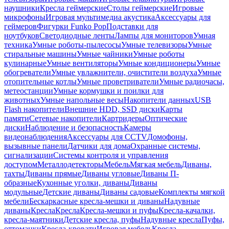
наушники
Кресла геймерские
Столы геймерские
Игровые
микрофоны
Игровая мультимедиа акустика
Аксессуары для
геймеров
Фигурки Funko Pop
Подставки для
ноутбуков
Светодиодные ленты
Лампы для мониторов
Умная
техника
Умные роботы-пылесосы
Умные телевизоры
Умные
стиральные машины
Умные чайники
Умные роботы
кулинарные
Умные вентиляторы
Умные кондиционеры
Умные
обогреватели
Умные увлажнители, очистители воздуха
Умные
отопительные котлы
Умные проветриватели
Умные радиочасы,
метеостанции
Умные кормушки и поилки для
животных
Умные напольные весы
Накопители данных
USB
Flash накопители
Внешние HDD, SSD диски
Карты
памяти
Сетевые накопители
Картридеры
Оптические
диски
Наблюдение и безопасность
Камеры
видеонаблюдения
Аксессуары для CCTV
Домофоны,
вызывные панели
Датчики для дома
Охранные системы,
сигнализации
Системы контроля и управления
доступом
Металлодетекторы
Мебель
Мягкая мебель
Диваны,
тахты
Диваны прямые
Диваны угловые
Диваны П-
образные
Кухонные уголки, диваны
Диваны
модульные
Детские диваны
Диваны садовые
Комплекты мягкой
мебели
Бескаркасные кресла-мешки и диваны
Надувные
диваны
Кресла
Кресла
Кресла-мешки и пуфы
Кресла-качалки,
кресла-маятники
Детские кресла, пуфы
Надувные кресла
Пуфы,
оттоманки
Кресла-кровати
Игровая мебель
Кресла