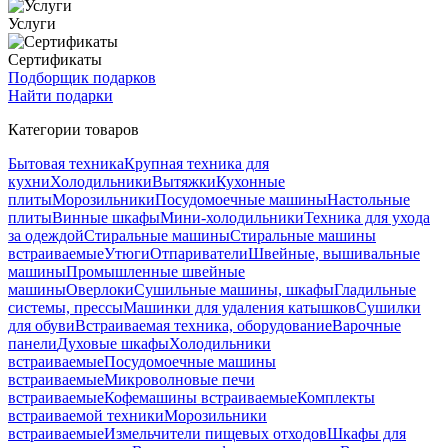
Услуги
Сертификаты
Подборщик подарков
Найти подарки
Категории товаров
Бытовая техника
Крупная техника для
кухни
Холодильники
Вытяжки
Кухонные
плиты
Морозильники
Посудомоечные машины
Настольные
плиты
Винные шкафы
Мини-холодильники
Техника для ухода
за одеждой
Стиральные машины
Стиральные машины
встраиваемые
Утюги
Отпариватели
Швейные, вышивальные
машины
Промышленные швейные
машины
Оверлоки
Сушильные машины, шкафы
Гладильные
системы, прессы
Машинки для удаления катышков
Сушилки
для обуви
Встраиваемая техника, оборудование
Варочные
панели
Духовые шкафы
Холодильники
встраиваемые
Посудомоечные машины
встраиваемые
Микроволновые печи
встраиваемые
Кофемашины встраиваемые
Комплекты
встраиваемой техники
Морозильники
встраиваемые
Измельчители пищевых отходов
Шкафы для