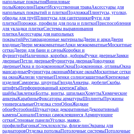
напольные покрытия
Виниловые
полы
Ковролин
Паркет
Искусственная трава
Аксессуары для
напольных покрытий и плитки
Подложка
Плинтусы, уголки,
обводы для труб
Плинтусы для сантехники
Фуги для
плитки
Порожки, профили для пола и плитки
Приспособления
для укладки плитки
Системы выравнивания
плитки
Аксессуары для напольных
покрытий
Реставрационные материалы
Двери и арки
Двери
входные
Двери межкомнатные
Арки межкомнатные
Москитные
сетки
Двери для бани и сауны
Коробки и
фурнитура
Наличники, коробки, доборы
Ручки дверные
Замки
дверные
Петли дверные
Фурнитура дверная
Доводчики
дверные
Окна и подоконники
Окна
Подоконники, отливы
Окна
мансардные
Фурнитура оконная
Мягкие окна
Москитные сетки
на окна
Жалюзи уличные
Пленки солнцезащитные
Крепежные
изделия
Саморезы, шурупы
Гвозди
Анкеры, дюбели
Скобы,
штифты
Перфорированный крепеж
Гайки,
шайбы
Заклепки
Болты, винты, шпильки
Хомуты
Химические
анкеры
Карабины
Фиксаторы арматуры
Шплинты
Пружины
универсальные
Отделка стен
Обои
Жидкие
обои
Фотообои
Штукатурки декоративные
Декоративный
камень
Скинали
Пленки самоклеящиеся
Армирующие
сетки
Стеновые панели
Уголки, маяки,
профили
Вагонка
Стеклохолсты, флизелин
Экраны для
радиаторов
Отделка потолка
Потолочные системы
Потолочные