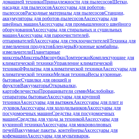
домашней техники
Принадлежности для пылесосов
Щетки,
насадки для пылесосов
Аксессуары для роботов-
пылесосов
Расходные материалы для пылесосов
Станции,
аккумуляторы для роботов-пылесосов
Аксессуары для
швейных машин
Аксессуары для промышленного швейного
оборудования
Аксессуары для стиральных и сушильных
машин
Аксессуары для пароочистителей,
отпаривателей
Аксессуары для стеклоочистителей
Техника для
измельчения продуктов
Блендеры
Кухонные комбайны,
измельчители
Планетарные
миксеры
Миксеры
Мясорубки
Ломтерезки
Комплектующие для
климатической техники
Управление климатической
техникой
Фильтры для климатической техники
Аксессуары для
климатической техники
Мелкая техника
Весы кухонные,
бытовые
Сушилки для овощей и
фруктов
Вакууматоры
Открывалки,
картофелечистки
Проращиватели семян
Маслобойки,
сепараторы бытовые
Аксессуары для крупной
техники
Аксессуары для вытяжек
Аксессуары для плит и
духовок
Аксессуары для холодильников
Аксессуары для
посудомоечных машин
Средства для посудомоечных
машин
Средства для ухода за техникой
Аксессуары для
кухонной техники
Аксессуары для микроволновых
печей
Вакуумные пакеты, контейнеры
Аксессуары для
кофемашин
Аксессуары для мультиварок,