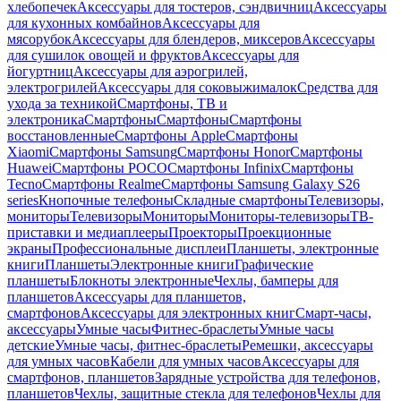
хлебопечек
Аксессуары для тостеров, сэндвичниц
Аксессуары
для кухонных комбайнов
Аксессуары для
мясорубок
Аксессуары для блендеров, миксеров
Аксессуары
для сушилок овощей и фруктов
Аксессуары для
йогуртниц
Аксессуары для аэрогрилей,
электрогрилей
Аксессуары для соковыжималок
Средства для
ухода за техникой
Смартфоны, ТВ и
электроника
Смартфоны
Смартфоны
Смартфоны
восстановленные
Смартфоны Apple
Смартфоны
Xiaomi
Смартфоны Samsung
Смартфоны Honor
Смартфоны
Huawei
Смартфоны POCO
Смартфоны Infinix
Смартфоны
Tecno
Смартфоны Realme
Смартфоны Samsung Galaxy S26
series
Кнопочные телефоны
Складные смартфоны
Телевизоры,
мониторы
Телевизоры
Мониторы
Мониторы-телевизоры
ТВ-
приставки и медиаплееры
Проекторы
Проекционные
экраны
Профессиональные дисплеи
Планшеты, электронные
книги
Планшеты
Электронные книги
Графические
планшеты
Блокноты электронные
Чехлы, бамперы для
планшетов
Аксессуары для планшетов,
смартфонов
Аксессуары для электронных книг
Смарт-часы,
аксессуары
Умные часы
Фитнес-браслеты
Умные часы
детские
Умные часы, фитнес-браслеты
Ремешки, аксессуары
для умных часов
Кабели для умных часов
Аксессуары для
смартфонов, планшетов
Зарядные устройства для телефонов,
планшетов
Чехлы, защитные стекла для телефонов
Чехлы для