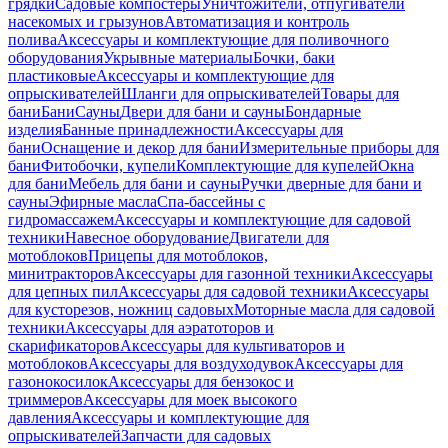
грядки
Садовые компостеры
Уничтожители, отпугиватели
насекомых и грызунов
Автоматизация и контроль
полива
Аксессуары и комплектующие для поливочного
оборудования
Укрывные материалы
Бочки, баки
пластиковые
Аксессуары и комплектующие для
опрыскивателей
Шланги для опрыскивателей
Товары для
бани
Бани
Сауны
Двери для бани и сауны
Бондарные
изделия
Банные принадлежности
Аксессуары для
бани
Оснащение и декор для бани
Измерительные приборы для
бани
Фитобочки, купели
Комплектующие для купелей
Окна
для бани
Мебель для бани и сауны
Ручки дверные для бани и
сауны
Эфирные масла
Спа-бассейны с
гидромассажем
Аксессуары и комплектующие для садовой
техники
Навесное оборудование
Двигатели для
мотоблоков
Прицепы для мотоблоков,
минитракторов
Аксессуары для газонной техники
Аксессуары
для цепных пил
Аксессуары для садовой техники
Аксессуары
для кусторезов, ножниц садовых
Моторные масла для садовой
техники
Аксессуары для аэратоторов и
скарификаторов
Аксессуары для культиваторов и
мотоблоков
Аксессуары для воздуходувок
Аксессуары для
газонокосилок
Аксессуары для бензокос и
триммеров
Аксессуары для моек высокого
давления
Аксессуары и комплектующие для
опрыскивателей
Запчасти для садовых