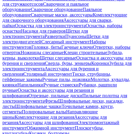
для стружкоотсосов
Сварочное и паяльное
оборудование
Сварочное оборудование
Паяльное
оборудование
Сварочные маски, аксессуары
Комплектующие
для сварочного оборудования
Аксессуары для сварки,
пайки
Оснастка для электроинструмента
Оснастка, наборы
оснастки
Насадки для граверов
Щетки для
электроинструмента
Развертки
Пуансоны
Щетки для
электродвигателей
Слесарный инструмент
Наборы
инструментов
Головки, биты
Гаечные ключи
Отвертки, наборы
отверток
Ножницы слесарные
Клещи строительные
Зубила,
керны, выколотки
Щетки слесарные
Оснастка и аксессуары для
бурения и сверления
Сверла, буры, зенкеры
Коронки
Зубила для
электроинструмента
Аксессуары для бурения и
сверления
Столярный инструмент
Тиски, струбцины,
гейферные зажимы
Ручные пилы, ножовки
Молотки, кувалды,
киянки
Напильники
Ручные стамески
Рубанки, рашпили
ручные
Оснастка и аксессуары для резания и
шлифования
Отрезные, пильные диски
Пильные полотна для
электроинструмента
Фрезы
Шлифовальные диски, насадки,
листы
Шлифовальные чашки
Точильные камни, круги,
сегменты
Полировальные валы
Направляющие
шины
Комплектующие для резания
Аксессуары для
резания
Аксессуары для шлифования
Электромонтажный
инструмент
Обжимной инструмент
Плоскогубцы,
круглогубцы
Кусачки, болторезы,