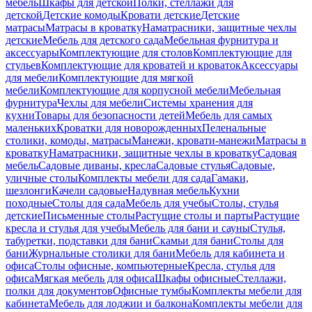
мебель
Шкафы для детской
Полки, стеллажи для
детской
Детские комоды
Кровати детские
Детские
матрасы
Матрасы в кроватку
Наматрасники, защитные чехлы
детские
Мебель для детского сада
Мебельная фурнитура и
аксессуары
Комплектующие для столов
Комплектующие для
стульев
Комплектующие для кроватей и кроваток
Аксессуары
для мебели
Комплектующие для мягкой
мебели
Комплектующие для корпусной мебели
Мебельная
фурнитура
Чехлы для мебели
Системы хранения для
кухни
Товары для безопасности детей
Мебель для самых
маленьких
Кроватки для новорожденных
Пеленальные
столики, комоды, матрасы
Манежи, кровати-манежи
Матрасы в
кроватку
Наматрасники, защитные чехлы в кроватку
Садовая
мебель
Садовые диваны, кресла
Садовые стулья
Садовые,
уличные столы
Комплекты мебели для сада
Гамаки,
шезлонги
Качели садовые
Надувная мебель
Кухни
походные
Столы для сада
Мебель для учебы
Столы, стулья
детские
Письменные столы
Растущие столы и парты
Растущие
кресла и стулья для учебы
Мебель для бани и сауны
Стулья,
табуретки, подставки для бани
Скамьи для бани
Столы для
бани
Журнальные столики для бани
Мебель для кабинета и
офиса
Столы офисные, компьютерные
Кресла, стулья для
офиса
Мягкая мебель для офиса
Шкафы офисные
Стеллажи,
полки для документов
Офисные тумбы
Комплекты мебели для
кабинета
Мебель для лоджии и балкона
Комплекты мебели для