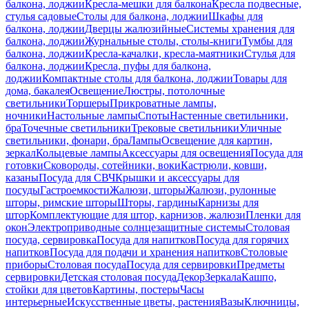
балкона, лоджии
Кресла-мешки для балкона
Кресла подвесные,
стулья садовые
Столы для балкона, лоджии
Шкафы для
балкона, лоджии
Дверцы жалюзийные
Системы хранения для
балкона, лоджии
Журнальные столы, столы-книги
Тумбы для
балкона, лоджии
Кресла-качалки, кресла-маятники
Стулья для
балкона, лоджии
Кресла, пуфы для балкона,
лоджии
Компактные столы для балкона, лоджии
Товары для
дома, бакалея
Освещение
Люстры, потолочные
светильники
Торшеры
Прикроватные лампы,
ночники
Настольные лампы
Споты
Настенные светильники,
бра
Точечные светильники
Трековые светильники
Уличные
светильники, фонари, бра
Лампы
Освещение для картин,
зеркал
Кольцевые лампы
Аксессуары для освещения
Посуда для
готовки
Сковороды, сотейники, воки
Кастрюли, ковши,
казаны
Посуда для СВЧ
Крышки и аксессуары для
посуды
Гастроемкости
Жалюзи, шторы
Жалюзи, рулонные
шторы, римские шторы
Шторы, гардины
Карнизы для
штор
Комплектующие для штор, карнизов, жалюзи
Пленки для
окон
Электроприводные солнцезащитные системы
Столовая
посуда, сервировка
Посуда для напитков
Посуда для горячих
напитков
Посуда для подачи и хранения напитков
Столовые
приборы
Столовая посуда
Посуда для сервировки
Предметы
сервировки
Детская столовая посуда
Декор
Зеркала
Кашпо,
стойки для цветов
Картины, постеры
Часы
интерьерные
Искусственные цветы, растения
Вазы
Ключницы,