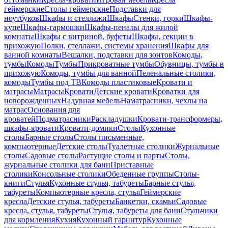
геймерские
Столы геймерские
Подставки для
ноутбуков
Шкафы и стеллажи
Шкафы
Стенки, горки
Шкафы-
купе
Шкафы-гармошки
Шкафы-пеналы для жилой
комнаты
Шкафы с витриной, буфеты
Шкафы, секции в
прихожую
Полки, стеллажи, системы хранения
Шкафы для
ванной комнаты
Вешалки, подставки для зонтов
Комоды,
тумбы
Комоды
Тумбы
Прикроватные тумбы
Обувницы, тумбы в
прихожую
Комоды, тумбы для ванной
Пеленальные столики,
комоды
Тумбы под ТВ
Комоды пластиковые
Кровати и
матрасы
Матрасы
Кровати
Детские кровати
Кроватки для
новорожденных
Надувная мебель
Наматрасники, чехлы на
матрас
Основания для
кроватей
Подматрасники
Раскладушки
Кровати-трансформеры,
шкафы-кровати
Кровати-домики
Столы
Кухонные
столы
Барные столы
Столы письменные,
компьютерные
Детские столы
Туалетные столики
Журнальные
столы
Садовые столы
Растущие столы и парты
Столы,
журнальные столики для бани
Приставные
столики
Консольные столики
Обеденные группы
Столы-
книги
Стулья
Кухонные стулья, табуреты
Барные стулья,
табуреты
Компьютерные кресла, стулья
Геймерские
кресла
Детские стулья, табуреты
Банкетки, скамьи
Садовые
кресла, стулья, табуреты
Стулья, табуреты для бани
Стульчики
для кормления
Кухня
Кухонный гарнитур
Кухонные