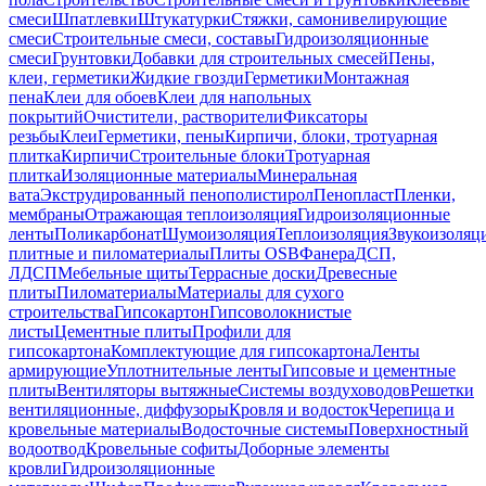
смеси
Шпатлевки
Штукатурки
Стяжки, самонивелирующие
смеси
Строительные смеси, составы
Гидроизоляционные
смеси
Грунтовки
Добавки для строительных смесей
Пены,
клеи, герметики
Жидкие гвозди
Герметики
Монтажная
пена
Клеи для обоев
Клеи для напольных
покрытий
Очистители, растворители
Фиксаторы
резьбы
Клеи
Герметики, пены
Кирпичи, блоки, тротуарная
плитка
Кирпичи
Строительные блоки
Тротуарная
плитка
Изоляционные материалы
Минеральная
вата
Экструдированный пенополистирол
Пенопласт
Пленки,
мембраны
Отражающая теплоизоляция
Гидроизоляционные
ленты
Поликарбонат
Шумоизоляция
Теплоизоляция
Звукоизоляц
плитные и пиломатериалы
Плиты OSB
Фанера
ДСП,
ЛДСП
Мебельные щиты
Террасные доски
Древесные
плиты
Пиломатериалы
Материалы для сухого
строительства
Гипсокартон
Гипсоволокнистые
листы
Цементные плиты
Профили для
гипсокартона
Комплектующие для гипсокартона
Ленты
армирующие
Уплотнительные ленты
Гипсовые и цементные
плиты
Вентиляторы вытяжные
Системы воздуховодов
Решетки
вентиляционные, диффузоры
Кровля и водосток
Черепица и
кровельные материалы
Водосточные системы
Поверхностный
водоотвод
Кровельные софиты
Доборные элементы
кровли
Гидроизоляционные