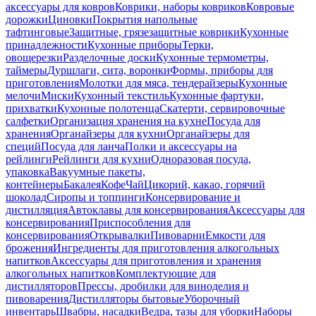
аксессуары для ковров
Коврики, наборы ковриков
Ковровые
дорожки
Циновки
Покрытия напольные
тафтинговые
Защитные, грязезащитные коврики
Кухонные
принадлежности
Кухонные приборы
Терки,
овощерезки
Разделочные доски
Кухонные термометры,
таймеры
Дуршлаги, сита, воронки
Формы, приборы для
приготовления
Молотки для мяса, тендерайзеры
Кухонные
мелочи
Миски
Кухонный текстиль
Кухонные фартуки,
прихватки
Кухонные полотенца
Скатерти, сервировочные
салфетки
Организация хранения на кухне
Посуда для
хранения
Органайзеры для кухни
Органайзеры для
специй
Посуда для ланча
Полки и аксессуары на
рейлинги
Рейлинги для кухни
Одноразовая посуда,
упаковка
Вакуумные пакеты,
контейнеры
Бакалея
Кофе
Чай
Цикорий, какао, горячий
шоколад
Сиропы и топпинги
Консервирование и
дистилляция
Автоклавы для консервирования
Аксессуары для
консервирования
Приспособления для
консервирования
Открывалки
Пивоварни
Емкости для
брожения
Ингредиенты для приготовления алкогольных
напитков
Аксессуары для приготовления и хранения
алкогольных напитков
Комплектующие для
дистилляторов
Прессы, дробилки для виноделия и
пивоварения
Дистилляторы бытовые
Уборочный
инвентарь
Швабры, насадки
Ведра, тазы для уборки
Наборы