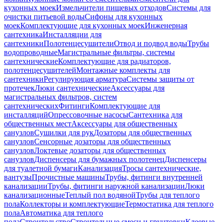
кухонных моек
Измельчители пищевых отходов
Системы для
очистки питьевой воды
Сифоны для кухонных
моек
Комплектующие для кухонных моек
Инженерная
сантехника
Инсталляции для
сантехники
Полотенцесушители
Отвод и подвод воды
Трубы
водопроводные
Магистральные фильтры, системы
сантехнические
Комплектующие для радиаторов,
полотенцесушителей
Монтажные комплекты для
сантехники
Регулирующая арматура
Системы защиты от
протечек
Люки сантехнические
Аксессуары для
магистральных фильтров, систем
сантехнических
Фитинги
Комплектующие для
инсталляций
Опрессовочные насосы
Сантехника для
общественных мест
Аксессуары для общественных
санузлов
Сушилки для рук
Дозаторы для общественных
санузлов
Сенсорные дозаторы для общественных
санузлов
Локтевые дозаторы для общественных
санузлов
Диспенсеры для бумажных полотенец
Диспенсеры
для туалетной бумаги
Канализация
Тросы сантехнические,
вантузы
Прочистные машины
Трубы, фитинги внутренней
канализации
Трубы, фитинги наружной канализации
Люки
канализационные
Теплый пол водяной
Трубы для теплого
пола
Коллекторы и комплектующие
Термостатика для теплого
пола
Автоматика для теплого
пола
Строительство
Строительные смеси и грунтовки
Клеевые