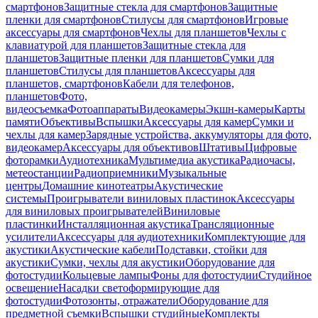
смартфонов
Защитные стекла для смартфонов
Защитные
пленки для смартфонов
Стилусы для смартфонов
Игровые
аксессуары для смартфонов
Чехлы для планшетов
Чехлы с
клавиатурой для планшетов
Защитные стекла для
планшетов
Защитные пленки для планшетов
Сумки для
планшетов
Стилусы для планшетов
Аксессуары для
планшетов, смартфонов
Кабели для телефонов,
планшетов
Фото,
видеосъемка
Фотоаппараты
Видеокамеры
Экшн-камеры
Карты
памяти
Объективы
Вспышки
Аксессуары для камер
Сумки и
чехлы для камер
Зарядные устройства, аккумуляторы для фото,
видеокамер
Аксессуары для объективов
Штативы
Цифровые
фоторамки
Аудиотехника
Мультимедиа акустика
Радиочасы,
метеостанции
Радиоприемники
Музыкальные
центры
Домашние кинотеатры
Акустические
системы
Проигрыватели виниловых пластинок
Аксессуары
для виниловых проигрывателей
Виниловые
пластинки
Инсталляционная акустика
Трансляционные
усилители
Аксессуары для аудиотехники
Комплектующие для
акустики
Акустические кабели
Подставки, стойки для
акустики
Сумки, чехлы для акустики
Оборудование для
фотостудии
Кольцевые лампы
Фоны для фотостудии
Студийное
освещение
Насадки светоформирующие для
фотостудии
Фотозонты, отражатели
Оборудование для
предметной съемки
Вспышки студийные
Комплекты