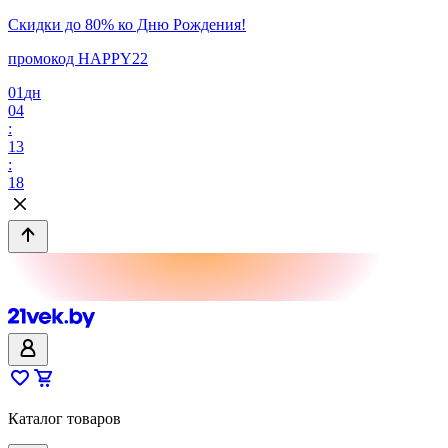
Скидки до 80% ко Дню Рождения!
промокод HAPPY22
01
дн
04
:
13
:
18
Каталог товаров