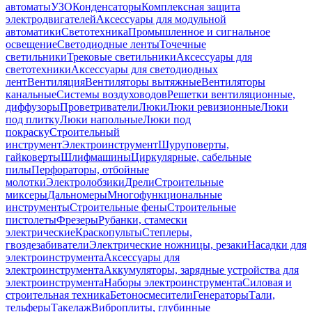
автоматы
УЗО
Конденсаторы
Комплексная защита
электродвигателей
Аксессуары для модульной
автоматики
Светотехника
Промышленное и сигнальное
освещение
Светодиодные ленты
Точечные
светильники
Трековые светильники
Аксессуары для
светотехники
Аксессуары для светодиодных
лент
Вентиляция
Вентиляторы вытяжные
Вентиляторы
канальные
Системы воздуховодов
Решетки вентиляционные,
диффузоры
Проветриватели
Люки
Люки ревизионные
Люки
под плитку
Люки напольные
Люки под
покраску
Строительный
инструмент
Электроинструмент
Шуруповерты,
гайковерты
Шлифмашины
Циркулярные, сабельные
пилы
Перфораторы, отбойные
молотки
Электролобзики
Дрели
Строительные
миксеры
Дальномеры
Многофункциональные
инструменты
Строительные фены
Строительные
пистолеты
Фрезеры
Рубанки, стамески
электрические
Краскопульты
Степлеры,
гвоздезабиватели
Электрические ножницы, резаки
Насадки для
электроинструмента
Аксессуары для
электроинструмента
Аккумуляторы, зарядные устройства для
электроинструмента
Наборы электроинструмента
Силовая и
строительная техника
Бетоносмесители
Генераторы
Тали,
тельферы
Такелаж
Виброплиты, глубинные