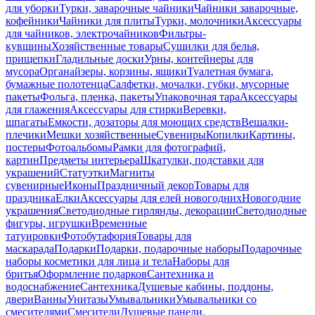
для уборки
Турки, заварочные чайники
Чайники заварочные,
кофейники
Чайники для плиты
Турки, молочники
Аксессуары
для чайников, электрочайников
Фильтры-
кувшины
Хозяйственные товары
Сушилки для белья,
прищепки
Гладильные доски
Урны, контейнеры для
мусора
Органайзеры, корзины, ящики
Туалетная бумага,
бумажные полотенца
Салфетки, мочалки, губки, мусорные
пакеты
Фольга, пленка, пакеты
Упаковочная тара
Аксессуары
для глажения
Аксессуары для стирки
Веревки,
шпагаты
Емкости, дозаторы для моющих средств
Вешалки-
плечики
Мешки хозяйственные
Сувениры
Копилки
Картины,
постеры
Фотоальбомы
Рамки для фотографий,
картин
Предметы интерьера
Шкатулки, подставки для
украшений
Статуэтки
Магниты
сувенирные
Иконы
Праздничный декор
Товары для
праздника
Елки
Аксессуары для елей новогодних
Новогодние
украшения
Светодиодные гирлянды, декорации
Светодиодные
фигуры, игрушки
Временные
татуировки
Фотобутафория
Товары для
маскарада
Подарки
Подарки, подарочные наборы
Подарочные
наборы косметики для лица и тела
Наборы для
бритья
Оформление подарков
Сантехника и
водоснабжение
Сантехника
Душевые кабины, поддоны,
двери
Ванны
Унитазы
Умывальники
Умывальники со
смесителями
Смесители
Душевые панели,