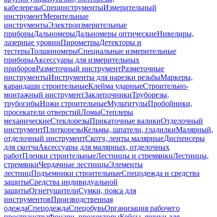
кабелерезы
Специнструменты
Измерительный
инструмент
Мерительные
инструменты
Электроизмерительные
приборы
Дальномеры
Дальномеры оптические
Нивелиры,
лазерные уровни
Пирометры
Детекторы и
тестеры
Толщиномеры
Специальные измерительные
приборы
Аксессуары для измерительных
приборов
Разметочный инструмент
Разметочные
инструменты
Инструменты для нарезки резьбы
Маркеры,
карандаши строительные
Клейма ударные
Строительно-
монтажный инструмент
Заклепочники
Труборезы,
трубогибы
Ножи строительные
Мультитулы
Пробойники,
просекатели отверстий
Ломы
Степлеры
механические
Стеклорезы
Прикаточные валики
Отделочный
инструмент
Плиткорезы
Кельмы, шпатели, гладилки
Малярный,
отделочный инструмент
Скотч, ленты малярные
Диспенсеры
для скотча
Аксессуары для малярных, отделочных
работ
Пленки строительные
Лестницы и стремянки
Лестницы,
стремянки
Чердачные лестницы
Элементы
лестниц
Подъемники строительные
Спецодежда и средства
защиты
Средства индивидуальной
защиты
Огнетушители
Сумки, пояса для
инструментов
Производственная
одежда
Спецодежда
Спецобувь
Организация рабочего
пространства
Фонари, прожекторы
Кейсы, ящики для