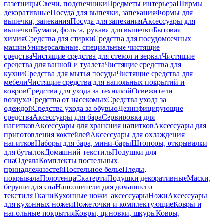
газетницы
Свечи, подсвечники
Предметы интерьера
Ширмы
декоративные
Посуда для выпечки, запекания
Формы для
выпечки, запекания
Посуда для запекания
Аксессуары для
выпечки
Бумага, фольга, рукава для выпечки
Бытовая
химия
Средства для стирки
Средства для посудомоечных
машин
Универсальные, специальные чистящие
средства
Чистящие средства для стекол и зеркал
Чистящие
средства для ванной и туалета
Чистящие средства для
кухни
Средства для мытья посуды
Чистящие средства для
мебели
Чистящие средства для напольных покрытий и
ковров
Средства для ухода за техникой
Освежители
воздуха
Средства от насекомых
Средства ухода за
одеждой
Средства ухода за обувью
Дезинфицирующие
средства
Аксессуары для бара
Сервировка для
напитков
Аксессуары для хранения напитков
Аксессуары для
приготовления коктейлей
Аксессуары для охлаждения
напитков
Наборы для бара, мини-бары
Штопоры, открывалки
для бутылок
Домашний текстиль
Подушки для
сна
Одеяла
Комплекты постельных
принадлежностей
Постельное белье
Пледы,
покрывала
Полотенца
Скатерти
Подушки декоративные
Маски,
беруши для сна
Наполнители для домашнего
текстиля
Ткани
Кухонные ножи, аксессуары
Ножи
Аксессуары
для кухонных ножей
Ножеточки и комплектующие
Ковры и
напольные покрытия
Ковры, циновки, шкуры
Ковры,