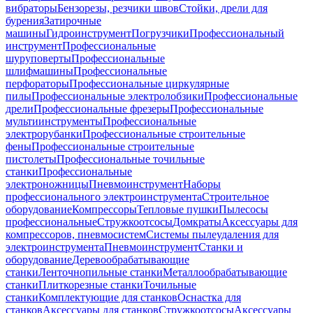
вибраторы
Бензорезы, резчики швов
Стойки, дрели для
бурения
Затирочные
машины
Гидроинструмент
Погрузчики
Профессиональный
инструмент
Профессиональные
шуруповерты
Профессиональные
шлифмашины
Профессиональные
перфораторы
Профессиональные циркулярные
пилы
Профессиональные электролобзики
Профессиональные
дрели
Профессиональные фрезеры
Профессиональные
мультиинструменты
Профессиональные
электрорубанки
Профессиональные строительные
фены
Профессиональные строительные
пистолеты
Профессиональные точильные
станки
Профессиональные
электроножницы
Пневмоинструмент
Наборы
профессионального электроинструмента
Строительное
оборудование
Компрессоры
Тепловые пушки
Пылесосы
профессиональные
Стружкоотсосы
Домкраты
Аксессуары для
компрессоров, пневмосистем
Системы пылеудаления для
электроинструмента
Пневмоинструмент
Станки и
оборудование
Деревообрабатывающие
станки
Ленточнопильные станки
Металлообрабатывающие
станки
Плиткорезные станки
Точильные
станки
Комплектующие для станков
Оснастка для
станков
Аксессуары для станков
Стружкоотсосы
Аксессуары