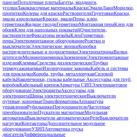
панели
Потолочные плиты
Багеты, молдинги,
уголки
Лакокрасочные материалы
Краски
Эмали
Лаки
Морилки,
пропитки
Колеры для краски
Растворители
Грунтовки
Краски,
эмали аэрозольные
Краски, эмали
Пены, клеи,
герметики
Жидкие гвозди
Герметики
Монтажная пена
Клеи для
обоев
Клеи для напольных покрытий
Очистители,
растворители
Фиксаторы резьбы
Клеи
Герметики,
пены
Электромонтажное оборудование
Розетки и
выключатели
Электрические звонки
Коробки
распределительные и подрозетники
Электропатроны
Вилки,
штепсели
Молниеприемники
Заземление
Электромонтажные
изделия
Клеммы
Средства диэлектрические
Трубки
термоусаживаемые
Изолирующие зажимы
Кабель и системы
для прокладки
Короба, трубы, металлорукав
Силовой
кабель
Наконечники, гильзы кабельные
Аксессуары для труб,
коробов
Кабельный крепеж
Арматура СИП
Электрощитовое
оборудование
Электрощиты
Аксессуары для
электрощита
Шины электротехнические
Выключатели
путевые, концевые
Трансформаторы
Аппаратура
управления
Рубильники
Предохранители
Частотные
преобразователи
Пускатели магнитные
Модульная
автоматика
Выключатели автоматические
Реле
Выключатели
нагрузки
Контакторы
Дополнительное модульное
оборудование
УЗИП
Автоматика пуска
двигателя
Дифференциальные