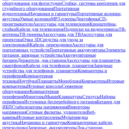
оборудования для фотостудии
Стойки, системы крепления для
студийного оборудования
Портативная
аудиотехника
Наушники и гарнитуры
Портативные колонки,
акустика
Умные колонки
MP3-плееры
Диктофоны
CD-
проигрыватели
Аксессуары для телевизоров
Кронштейны,
стойки
Кабели для телевизоров
Подписки на видеосервисы
ТВ-
антенны
ТВ-тюнеры
Аксессуары для ТВ
Аксессуары для
проектора
Очки 3D
Средства для ухода за
электроникой
Кабели, переходники
Аксессуары для
портативных устройств
Портативные аккумуляторы
Элементы
питания, зарядные устройства
Аккумуляторные
батареи
Держатели, док-станции
Аксессуары для планшетов,
смартфонов
Кабели для телефонов, планшетов
Зарядные
устройства для телефонов, планшетов
Компьютеры и
периферия
Компьютерная
техника
Ноутбуки
Планшеты
Моноблоки
Компьютеры
Игровые
компьютеры
Игровые консоли
Серверное
оборудование
Компьютерная
периферия
Мониторы
Мыши
Клавиатуры
Стилусы
Наборы
периферии
Источники бесперебойного питания
Батареи для
ИБП
Стабилизаторы напряжения
Инверторы
напряжения
Сетевые фильтры, удлинители
Веб-
камеры
Игровые контроллеры
Мультимедиа
акустика
Наушники и гарнитуры
Компьютерные кабели,
переходники
Зарядные, аккумуляторы
Док-станции,