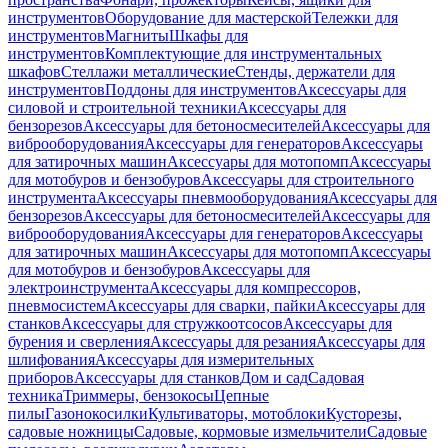
инструментов
Оборудование для мастерской
Тележки для
инструментов
Магниты
Шкафы для
инструментов
Комплектующие для инструментальных
шкафов
Стеллажи металлические
Стенды, держатели для
инструментов
Поддоны для инструментов
Аксессуары для
силовой и строительной техники
Аксессуары для
бензорезов
Аксессуары для бетоносмесителей
Аксессуары для
виброоборудования
Аксессуары для генераторов
Аксессуары
для затирочных машин
Аксессуары для мотопомп
Аксессуары
для мотобуров и бензобуров
Аксессуары для строительного
инструмента
Аксессуары пневмооборудования
Аксессуары для
бензорезов
Аксессуары для бетоносмесителей
Аксессуары для
виброоборудования
Аксессуары для генераторов
Аксессуары
для затирочных машин
Аксессуары для мотопомп
Аксессуары
для мотобуров и бензобуров
Аксессуары для
электроинструмента
Аксессуары для компрессоров,
пневмосистем
Аксессуары для сварки, пайки
Аксессуары для
станков
Аксессуары для стружкоотсосов
Аксессуары для
бурения и сверления
Аксессуары для резания
Аксессуары для
шлифования
Аксессуары для измерительных
приборов
Аксессуары для станков
Дом и сад
Садовая
техника
Триммеры, бензокосы
Цепные
пилы
Газонокосилки
Культиваторы, мотоблоки
Кусторезы,
садовые ножницы
Садовые, кормовые измельчители
Садовые