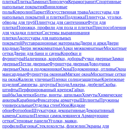
плитка
Плитка
Ламинат
Линолеум
Керамогранит
Спортивные
напольные покрытия
Виниловые
полы
Ковролин
Паркет
Искусственная трава
Аксессуары для
напольных покрытий и плитки
Подложка
Плинтусы, уголки,
обводы для труб
Плинтусы для сантехники
Фуги для
плитки
Порожки, профили для пола и плитки
Приспособления
для укладки плитки
Системы выравнивания
плитки
Аксессуары для напольных
покрытий
Реставрационные материалы
Двери и арки
Двери
входные
Двери межкомнатные
Арки межкомнатные
Москитные
сетки
Двери для бани и сауны
Коробки и
фурнитура
Наличники, коробки, доборы
Ручки дверные
Замки
дверные
Петли дверные
Фурнитура дверная
Доводчики
дверные
Окна и подоконники
Окна
Подоконники, отливы
Окна
мансардные
Фурнитура оконная
Мягкие окна
Москитные сетки
на окна
Жалюзи уличные
Пленки солнцезащитные
Крепежные
изделия
Саморезы, шурупы
Гвозди
Анкеры, дюбели
Скобы,
штифты
Перфорированный крепеж
Гайки,
шайбы
Заклепки
Болты, винты, шпильки
Хомуты
Химические
анкеры
Карабины
Фиксаторы арматуры
Шплинты
Пружины
универсальные
Отделка стен
Обои
Жидкие
обои
Фотообои
Штукатурки декоративные
Декоративный
камень
Скинали
Пленки самоклеящиеся
Армирующие
сетки
Стеновые панели
Уголки, маяки,
профили
Вагонка
Стеклохолсты, флизелин
Экраны для