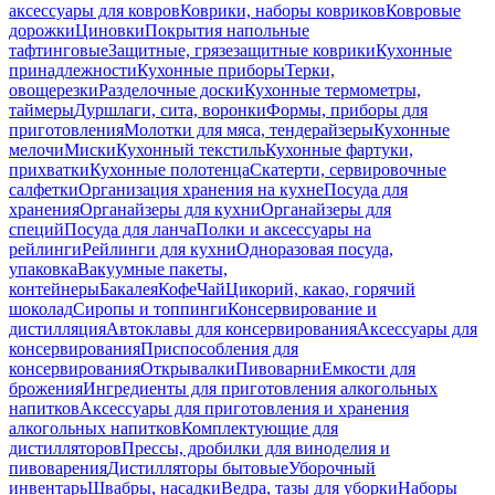
аксессуары для ковров
Коврики, наборы ковриков
Ковровые
дорожки
Циновки
Покрытия напольные
тафтинговые
Защитные, грязезащитные коврики
Кухонные
принадлежности
Кухонные приборы
Терки,
овощерезки
Разделочные доски
Кухонные термометры,
таймеры
Дуршлаги, сита, воронки
Формы, приборы для
приготовления
Молотки для мяса, тендерайзеры
Кухонные
мелочи
Миски
Кухонный текстиль
Кухонные фартуки,
прихватки
Кухонные полотенца
Скатерти, сервировочные
салфетки
Организация хранения на кухне
Посуда для
хранения
Органайзеры для кухни
Органайзеры для
специй
Посуда для ланча
Полки и аксессуары на
рейлинги
Рейлинги для кухни
Одноразовая посуда,
упаковка
Вакуумные пакеты,
контейнеры
Бакалея
Кофе
Чай
Цикорий, какао, горячий
шоколад
Сиропы и топпинги
Консервирование и
дистилляция
Автоклавы для консервирования
Аксессуары для
консервирования
Приспособления для
консервирования
Открывалки
Пивоварни
Емкости для
брожения
Ингредиенты для приготовления алкогольных
напитков
Аксессуары для приготовления и хранения
алкогольных напитков
Комплектующие для
дистилляторов
Прессы, дробилки для виноделия и
пивоварения
Дистилляторы бытовые
Уборочный
инвентарь
Швабры, насадки
Ведра, тазы для уборки
Наборы