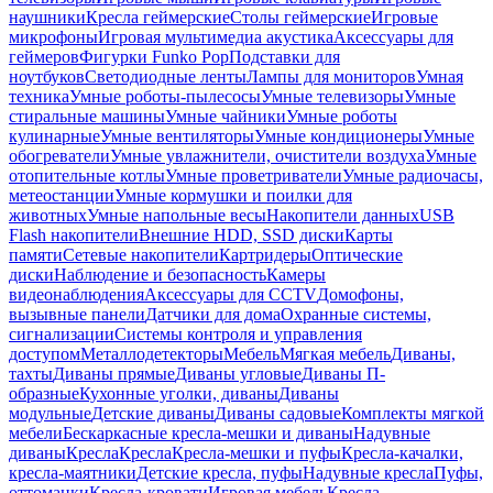
наушники
Кресла геймерские
Столы геймерские
Игровые
микрофоны
Игровая мультимедиа акустика
Аксессуары для
геймеров
Фигурки Funko Pop
Подставки для
ноутбуков
Светодиодные ленты
Лампы для мониторов
Умная
техника
Умные роботы-пылесосы
Умные телевизоры
Умные
стиральные машины
Умные чайники
Умные роботы
кулинарные
Умные вентиляторы
Умные кондиционеры
Умные
обогреватели
Умные увлажнители, очистители воздуха
Умные
отопительные котлы
Умные проветриватели
Умные радиочасы,
метеостанции
Умные кормушки и поилки для
животных
Умные напольные весы
Накопители данных
USB
Flash накопители
Внешние HDD, SSD диски
Карты
памяти
Сетевые накопители
Картридеры
Оптические
диски
Наблюдение и безопасность
Камеры
видеонаблюдения
Аксессуары для CCTV
Домофоны,
вызывные панели
Датчики для дома
Охранные системы,
сигнализации
Системы контроля и управления
доступом
Металлодетекторы
Мебель
Мягкая мебель
Диваны,
тахты
Диваны прямые
Диваны угловые
Диваны П-
образные
Кухонные уголки, диваны
Диваны
модульные
Детские диваны
Диваны садовые
Комплекты мягкой
мебели
Бескаркасные кресла-мешки и диваны
Надувные
диваны
Кресла
Кресла
Кресла-мешки и пуфы
Кресла-качалки,
кресла-маятники
Детские кресла, пуфы
Надувные кресла
Пуфы,
оттоманки
Кресла-кровати
Игровая мебель
Кресла