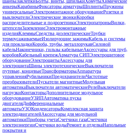
шайбы
Заклепки
Болты, винты, шпильки
Хомуты
Химические
анкеры
Карабины
Фиксаторы арматуры
Шплинты
Пружины
универсальные
Электромонтажное оборудование
Розетки и
выключатели
Электрические звонки
Коробки
распределительные и подрозетники
Электропатроны
Вилки,
штепсели
Заземление
Электромонтажные
изделия
Клеммы
Средства диэлектрические
Трубки
термоусаживаемые
Изолирующие зажимы
Кабель и системы
для прокладки
Короба, трубы, металлорукав
Силовой
кабель
Наконечники, гильзы кабельные
Аксессуары для труб,
коробов
Кабельный крепеж
Арматура СИП
Электрощитовое
оборудование
Электрощиты
Аксессуары для
электрощита
Шины электротехнические
Выключатели
путевые, концевые
Трансформаторы
Аппаратура
управления
Рубильники
Предохранители
Частотные
преобразователи
Пускатели магнитные
Модульная
автоматика
Выключатели автоматические
Реле
Выключатели
нагрузки
Контакторы
Дополнительное модульное
оборудование
УЗИП
Автоматика пуска
двигателя
Дифференциальные
автоматы
УЗО
Конденсаторы
Комплексная защита
электродвигателей
Аксессуары для модульной
автоматики
Приборы учета
Счетчики газа
Счетчики
электроэнергии
Счетчики воды
Ремонт и отделка
Напольные
покрытия и