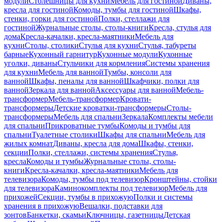
модули
Столешницы для кухни
Мебель для гостиной
Диваны,
кресла для гостиной
Комоды, тумбы для гостиной
Шкафы,
стенки, горки для гостиной
Полки, стеллажи для
гостиной
Журнальные столы, столы-книги
Кресла, стулья для
дома
Кресла-качалки, кресла-маятники
Мебель для
кухни
Столы, столики
Стулья для кухни
Стулья, табуреты
барные
Кухонный гарнитур
Кухонные модули
Кухонные
уголки, диваны
Стульчики для кормления
Системы хранения
для кухни
Мебель для ванной
Тумбы, консоли для
ванной
Шкафы, пеналы для ванной
Шкафчики, полки для
ванной
Зеркала для ванной
Аксессуары для ванной
Мебель-
трансформер
Мебель-трансформер
Кровати-
трансформеры
Детские кроватки-трансформеры
Столы-
трансформеры
Мебель для спальни
Зеркала
Комплекты мебели
для спальни
Прикроватные тумбы
Комоды и тумбы для
спальни
Туалетные столики
Шкафы для спальни
Мебель для
жилых комнат
Диваны, кресла для дома
Шкафы, стенки,
секции
Полки, стеллажи, системы хранения
Стулья,
кресла
Комоды и тумбы
Журнальные столы, столы-
книги
Кресла-качалки, кресла-маятники
Мебель для
телевизора
Комоды, тумбы под телевизор
Кронштейны, стойки
для телевизора
Каминокомплекты под телевизор
Мебель для
прихожей
Секции, тумбы в прихожую
Полки и системы
хранения в прихожую
Вешалки, подставки для
зонтов
Банкетки, скамьи
Ключницы, газетницы
Детская