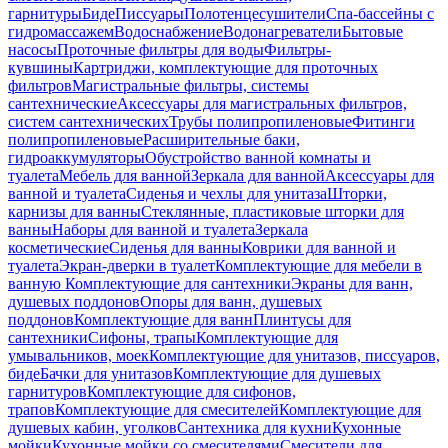
гарнитуры
Биде
Писсуары
Полотенцесушители
Спа-бассейны с
гидромассажем
Водоснабжение
Водонагреватели
Бытовые
насосы
Проточные фильтры для воды
Фильтры-
кувшины
Картриджи, комплектующие для проточных
фильтров
Магистральные фильтры, системы
сантехнические
Аксессуары для магистральных фильтров,
систем сантехнических
Трубы полипропиленовые
Фитинги
полипропиленовые
Расширительные баки,
гидроаккумуляторы
Обустройство ванной комнаты и
туалета
Мебель для ванной
Зеркала для ванной
Аксессуары для
ванной и туалета
Сиденья и чехлы для унитаза
Шторки,
карнизы для ванны
Стеклянные, пластиковые шторки для
ванны
Наборы для ванной и туалета
Зеркала
косметические
Сиденья для ванны
Коврики для ванной и
туалета
Экран-дверки в туалет
Комплектующие для мебели в
ванную
Комплектующие для сантехники
Экраны для ванн,
душевых поддонов
Опоры для ванн, душевых
поддонов
Комплектующие для ванн
Плинтусы для
сантехники
Сифоны, трапы
Комплектующие для
умывальников, моек
Комплектующие для унитазов, писсуаров,
биде
Бачки для унитазов
Комплектующие для душевых
гарнитуров
Комплектующие для сифонов,
трапов
Комплектующие для смесителей
Комплектующие для
душевых кабин, уголков
Сантехника для кухни
Кухонные
мойки
Кухонные мойки со смесителями
Смесители для