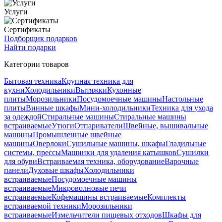
Услуги
Сертификаты
Подборщик подарков
Найти подарки
Категории товаров
Бытовая техника
Крупная техника для
кухни
Холодильники
Вытяжки
Кухонные
плиты
Морозильники
Посудомоечные машины
Настольные
плиты
Винные шкафы
Мини-холодильники
Техника для ухода
за одеждой
Стиральные машины
Стиральные машины
встраиваемые
Утюги
Отпариватели
Швейные, вышивальные
машины
Промышленные швейные
машины
Оверлоки
Сушильные машины, шкафы
Гладильные
системы, прессы
Машинки для удаления катышков
Сушилки
для обуви
Встраиваемая техника, оборудование
Варочные
панели
Духовые шкафы
Холодильники
встраиваемые
Посудомоечные машины
встраиваемые
Микроволновые печи
встраиваемые
Кофемашины встраиваемые
Комплекты
встраиваемой техники
Морозильники
встраиваемые
Измельчители пищевых отходов
Шкафы для