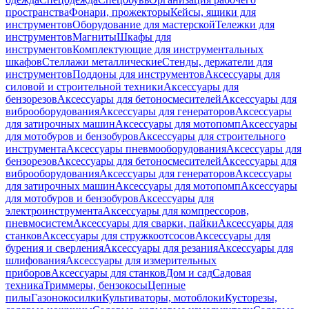
пространства
Фонари, прожекторы
Кейсы, ящики для
инструментов
Оборудование для мастерской
Тележки для
инструментов
Магниты
Шкафы для
инструментов
Комплектующие для инструментальных
шкафов
Стеллажи металлические
Стенды, держатели для
инструментов
Поддоны для инструментов
Аксессуары для
силовой и строительной техники
Аксессуары для
бензорезов
Аксессуары для бетоносмесителей
Аксессуары для
виброоборудования
Аксессуары для генераторов
Аксессуары
для затирочных машин
Аксессуары для мотопомп
Аксессуары
для мотобуров и бензобуров
Аксессуары для строительного
инструмента
Аксессуары пневмооборудования
Аксессуары для
бензорезов
Аксессуары для бетоносмесителей
Аксессуары для
виброоборудования
Аксессуары для генераторов
Аксессуары
для затирочных машин
Аксессуары для мотопомп
Аксессуары
для мотобуров и бензобуров
Аксессуары для
электроинструмента
Аксессуары для компрессоров,
пневмосистем
Аксессуары для сварки, пайки
Аксессуары для
станков
Аксессуары для стружкоотсосов
Аксессуары для
бурения и сверления
Аксессуары для резания
Аксессуары для
шлифования
Аксессуары для измерительных
приборов
Аксессуары для станков
Дом и сад
Садовая
техника
Триммеры, бензокосы
Цепные
пилы
Газонокосилки
Культиваторы, мотоблоки
Кусторезы,