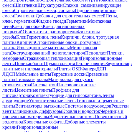
смеси
Шпатлевки
Штукатурки
Стяжки, самонивелирующие
смеси
Строительные смеси, составы
Гидроизоляционные
смеси
Грунтовки
Добавки для строительных смесей
Пены,
клеи, герметики
Жидкие гвозди
Герметики
Монтажная
пена
Клеи для обоев
Клеи для напольных
покрытий
Очистители, растворители
Фиксаторы
резьбы
Клеи
Герметики, пены
Кирпичи, блоки, тротуарная
плитка
Кирпичи
Строительные блоки
Тротуарная
плитка
Изоляционные материалы
Минеральная
вата
Экструдированный пенополистирол
Пенопласт
Пленки,
мембраны
Отражающая теплоизоляция
Гидроизоляционные
ленты
Поликарбонат
Шумоизоляция
Теплоизоляция
Звукоизоляц
плитные и пиломатериалы
Плиты OSB
Фанера
ДСП,
ЛДСП
Мебельные щиты
Террасные доски
Древесные
плиты
Пиломатериалы
Материалы для сухого
строительства
Гипсокартон
Гипсоволокнистые
листы
Цементные плиты
Профили для
гипсокартона
Комплектующие для гипсокартона
Ленты
армирующие
Уплотнительные ленты
Гипсовые и цементные
плиты
Вентиляторы вытяжные
Системы воздуховодов
Решетки
вентиляционные, диффузоры
Кровля и водосток
Черепица и
кровельные материалы
Водосточные системы
Поверхностный
водоотвод
Кровельные софиты
Доборные элементы
кровли
Гидроизоляционные