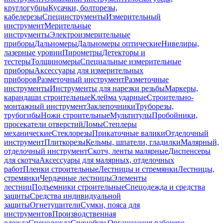
круглогубцы
Кусачки, болторезы,
кабелерезы
Специнструменты
Измерительный
инструмент
Мерительные
инструменты
Электроизмерительные
приборы
Дальномеры
Дальномеры оптические
Нивелиры,
лазерные уровни
Пирометры
Детекторы и
тестеры
Толщиномеры
Специальные измерительные
приборы
Аксессуары для измерительных
приборов
Разметочный инструмент
Разметочные
инструменты
Инструменты для нарезки резьбы
Маркеры,
карандаши строительные
Клейма ударные
Строительно-
монтажный инструмент
Заклепочники
Труборезы,
трубогибы
Ножи строительные
Мультитулы
Пробойники,
просекатели отверстий
Ломы
Степлеры
механические
Стеклорезы
Прикаточные валики
Отделочный
инструмент
Плиткорезы
Кельмы, шпатели, гладилки
Малярный,
отделочный инструмент
Скотч, ленты малярные
Диспенсеры
для скотча
Аксессуары для малярных, отделочных
работ
Пленки строительные
Лестницы и стремянки
Лестницы,
стремянки
Чердачные лестницы
Элементы
лестниц
Подъемники строительные
Спецодежда и средства
защиты
Средства индивидуальной
защиты
Огнетушители
Сумки, пояса для
инструментов
Производственная
одежда
Спецодежда
Спецобувь
Организация рабочего