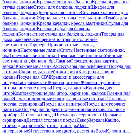
балкона, лоджии
Кресла-мешки для балкона
Кресла подвесные,
стулья садовые
Столы для балкона, лоджии
Шкафы для
балкона, лоджии
Дверцы жалюзийные
Системы хранения для
балкона, лоджии
Журнальные столы, столы-книги
Тумбы для
балкона, лоджии
Кресла-качалки, кресла-маятники
Стулья для
балкона, лоджии
Кресла, пуфы для балкона,
лоджии
Компактные столы для балкона, лоджии
Товары для
дома, бакалея
Освещение
Люстры, потолочные
светильники
Торшеры
Прикроватные лампы,
ночники
Настольные лампы
Споты
Настенные светильники,
бра
Точечные светильники
Трековые светильники
Уличные
светильники, фонари, бра
Лампы
Освещение для картин,
зеркал
Кольцевые лампы
Аксессуары для освещения
Посуда для
готовки
Сковороды, сотейники, воки
Кастрюли, ковши,
казаны
Посуда для СВЧ
Крышки и аксессуары для
посуды
Гастроемкости
Жалюзи, шторы
Жалюзи, рулонные
шторы, римские шторы
Шторы, гардины
Карнизы для
штор
Комплектующие для штор, карнизов, жалюзи
Пленки для
окон
Электроприводные солнцезащитные системы
Столовая
посуда, сервировка
Посуда для напитков
Посуда для горячих
напитков
Посуда для подачи и хранения напитков
Столовые
приборы
Столовая посуда
Посуда для сервировки
Предметы
сервировки
Детская столовая посуда
Декор
Зеркала
Кашпо,
стойки для цветов
Картины, постеры
Часы
интерьерные
Искусственные цветы, растения
Вазы
Ключницы,