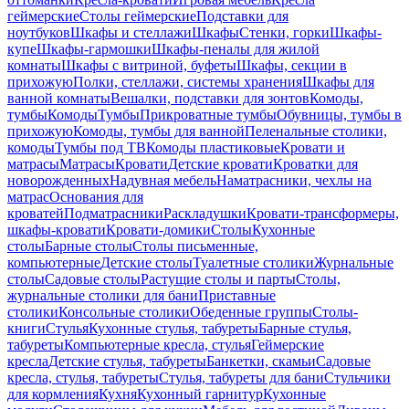
геймерские
Столы геймерские
Подставки для
ноутбуков
Шкафы и стеллажи
Шкафы
Стенки, горки
Шкафы-
купе
Шкафы-гармошки
Шкафы-пеналы для жилой
комнаты
Шкафы с витриной, буфеты
Шкафы, секции в
прихожую
Полки, стеллажи, системы хранения
Шкафы для
ванной комнаты
Вешалки, подставки для зонтов
Комоды,
тумбы
Комоды
Тумбы
Прикроватные тумбы
Обувницы, тумбы в
прихожую
Комоды, тумбы для ванной
Пеленальные столики,
комоды
Тумбы под ТВ
Комоды пластиковые
Кровати и
матрасы
Матрасы
Кровати
Детские кровати
Кроватки для
новорожденных
Надувная мебель
Наматрасники, чехлы на
матрас
Основания для
кроватей
Подматрасники
Раскладушки
Кровати-трансформеры,
шкафы-кровати
Кровати-домики
Столы
Кухонные
столы
Барные столы
Столы письменные,
компьютерные
Детские столы
Туалетные столики
Журнальные
столы
Садовые столы
Растущие столы и парты
Столы,
журнальные столики для бани
Приставные
столики
Консольные столики
Обеденные группы
Столы-
книги
Стулья
Кухонные стулья, табуреты
Барные стулья,
табуреты
Компьютерные кресла, стулья
Геймерские
кресла
Детские стулья, табуреты
Банкетки, скамьи
Садовые
кресла, стулья, табуреты
Стулья, табуреты для бани
Стульчики
для кормления
Кухня
Кухонный гарнитур
Кухонные