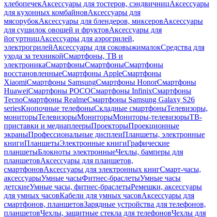
хлебопечек
Аксессуары для тостеров, сэндвичниц
Аксессуары
для кухонных комбайнов
Аксессуары для
мясорубок
Аксессуары для блендеров, миксеров
Аксессуары
для сушилок овощей и фруктов
Аксессуары для
йогуртниц
Аксессуары для аэрогрилей,
электрогрилей
Аксессуары для соковыжималок
Средства для
ухода за техникой
Смартфоны, ТВ и
электроника
Смартфоны
Смартфоны
Смартфоны
восстановленные
Смартфоны Apple
Смартфоны
Xiaomi
Смартфоны Samsung
Смартфоны Honor
Смартфоны
Huawei
Смартфоны POCO
Смартфоны Infinix
Смартфоны
Tecno
Смартфоны Realme
Смартфоны Samsung Galaxy S26
series
Кнопочные телефоны
Складные смартфоны
Телевизоры,
мониторы
Телевизоры
Мониторы
Мониторы-телевизоры
ТВ-
приставки и медиаплееры
Проекторы
Проекционные
экраны
Профессиональные дисплеи
Планшеты, электронные
книги
Планшеты
Электронные книги
Графические
планшеты
Блокноты электронные
Чехлы, бамперы для
планшетов
Аксессуары для планшетов,
смартфонов
Аксессуары для электронных книг
Смарт-часы,
аксессуары
Умные часы
Фитнес-браслеты
Умные часы
детские
Умные часы, фитнес-браслеты
Ремешки, аксессуары
для умных часов
Кабели для умных часов
Аксессуары для
смартфонов, планшетов
Зарядные устройства для телефонов,
планшетов
Чехлы, защитные стекла для телефонов
Чехлы для