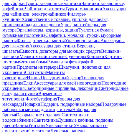
для уборки
Турки, заварочные чайники
Чайники заварочные,
кофейники
Чайники для плиты
Турки, молочники
Аксессуары
для чайников, электрочайников
Фильтры-
кувшины
Хозяйственные товары
Сушилки для белья,
прищепки
Гладильные доски
Урны, контейнеры для
мусора
Органайзеры, корзины, ящики
Туалетная бумага,
бумажные полотенца
Салфетки, мочалки, губки, мусорные
пакеты
Фольга, пленка, пакеты
Упаковочная тара
Аксессуары
для глажения
Аксессуары для стирки
Веревки,
шпагаты
Емкости, дозаторы для моющих средств
Вешалки-
плечики
Мешки хозяйственные
Сувениры
Копилки
Картины,
постеры
Фотоальбомы
Рамки для фотографий,
картин
Предметы интерьера
Шкатулки, подставки для
украшений
Статуэтки
Магниты
сувенирные
Иконы
Праздничный декор
Товары для
праздника
Елки
Аксессуары для елей новогодних
Новогодние
украшения
Светодиодные гирлянды, декорации
Светодиодные
фигуры, игрушки
Временные
татуировки
Фотобутафория
Товары для
маскарада
Подарки
Подарки, подарочные наборы
Подарочные
наборы косметики для лица и тела
Наборы для
бритья
Оформление подарков
Сантехника и
водоснабжение
Сантехника
Душевые кабины, поддоны,
двери
Ванны
Унитазы
Умывальники
Умывальники со
смесителями
Смесители
Душевые панели,