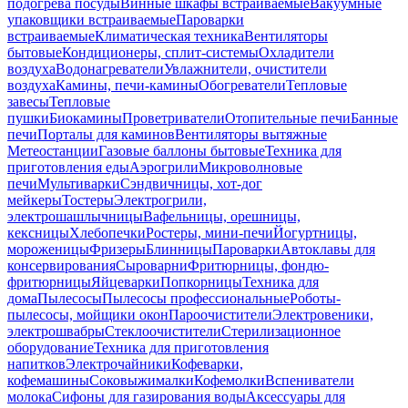
подогрева посуды
Винные шкафы встраиваемые
Вакуумные
упаковщики встраиваемые
Пароварки
встраиваемые
Климатическая техника
Вентиляторы
бытовые
Кондиционеры, сплит-системы
Охладители
воздуха
Водонагреватели
Увлажнители, очистители
воздуха
Камины, печи-камины
Обогреватели
Тепловые
завесы
Тепловые
пушки
Биокамины
Проветриватели
Отопительные печи
Банные
печи
Порталы для каминов
Вентиляторы вытяжные
Метеостанции
Газовые баллоны бытовые
Техника для
приготовления еды
Аэрогрили
Микроволновые
печи
Мультиварки
Сэндвичницы, хот-дог
мейкеры
Тостеры
Электрогрили,
электрошашлычницы
Вафельницы, орешницы,
кексницы
Хлебопечки
Ростеры, мини-печи
Йогуртницы,
мороженицы
Фризеры
Блинницы
Пароварки
Автоклавы для
консервирования
Сыроварни
Фритюрницы, фондю-
фритюрницы
Яйцеварки
Попкорницы
Техника для
дома
Пылесосы
Пылесосы профессиональные
Роботы-
пылесосы, мойщики окон
Пароочистители
Электровеники,
электрошвабры
Стеклоочистители
Стерилизационное
оборудование
Техника для приготовления
напитков
Электрочайники
Кофеварки,
кофемашины
Соковыжималки
Кофемолки
Вспениватели
молока
Сифоны для газирования воды
Аксессуары для