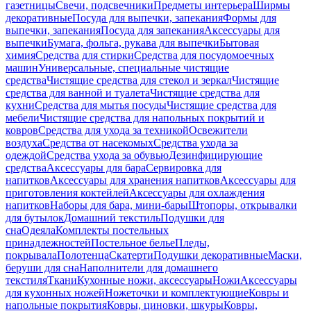
газетницы
Свечи, подсвечники
Предметы интерьера
Ширмы
декоративные
Посуда для выпечки, запекания
Формы для
выпечки, запекания
Посуда для запекания
Аксессуары для
выпечки
Бумага, фольга, рукава для выпечки
Бытовая
химия
Средства для стирки
Средства для посудомоечных
машин
Универсальные, специальные чистящие
средства
Чистящие средства для стекол и зеркал
Чистящие
средства для ванной и туалета
Чистящие средства для
кухни
Средства для мытья посуды
Чистящие средства для
мебели
Чистящие средства для напольных покрытий и
ковров
Средства для ухода за техникой
Освежители
воздуха
Средства от насекомых
Средства ухода за
одеждой
Средства ухода за обувью
Дезинфицирующие
средства
Аксессуары для бара
Сервировка для
напитков
Аксессуары для хранения напитков
Аксессуары для
приготовления коктейлей
Аксессуары для охлаждения
напитков
Наборы для бара, мини-бары
Штопоры, открывалки
для бутылок
Домашний текстиль
Подушки для
сна
Одеяла
Комплекты постельных
принадлежностей
Постельное белье
Пледы,
покрывала
Полотенца
Скатерти
Подушки декоративные
Маски,
беруши для сна
Наполнители для домашнего
текстиля
Ткани
Кухонные ножи, аксессуары
Ножи
Аксессуары
для кухонных ножей
Ножеточки и комплектующие
Ковры и
напольные покрытия
Ковры, циновки, шкуры
Ковры,