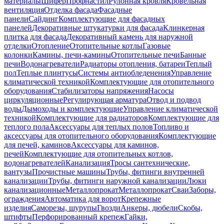
материалы
Шифер
Профнастил
Рулонная кровля
Кровельная
вентиляция
Отделка фасада
Фасадные
панели
Сайдинг
Комплектующие для фасадных
панелей
Декоративные штукатурки для фасада
Клинкерная
плитка для фасада
Декоративный камень для наружной
отделки
Отопление
Отопительные котлы
Газовые
колонки
Камины, печи-камины
Отопительные печи
Банные
печи
Водонагреватели
Радиаторы отопления, батареи
Теплый
пол
Теплые плинтусы
Системы антиобледенения
Управление
климатической техникой
Комплектующие для отопительного
оборудования
Стабилизаторы напряжения
Насосы
циркуляционные
Регулирующая арматура
Отвод и подвод
воды
Дымоходы и комплектующие
Управление климатической
техникой
Комплектующие для радиаторов
Комплектующие для
теплого пола
Аксессуары для теплых полов
Топливо и
аксессуары для отопительного оборудования
Комплектующие
для печей, каминов
Аксессуары для каминов,
печей
Комплектующие для отопительных котлов,
водонагревателей
Канализация
Тросы сантехнические,
вантузы
Прочистные машины
Трубы, фитинги внутренней
канализации
Трубы, фитинги наружной канализации
Люки
канализационные
Металлопрокат
Металлопрокат
Сваи
Заборы,
ограждения
Автоматика для ворот
Крепежные
изделия
Саморезы, шурупы
Гвозди
Анкеры, дюбели
Скобы,
штифты
Перфорированный крепеж
Гайки,