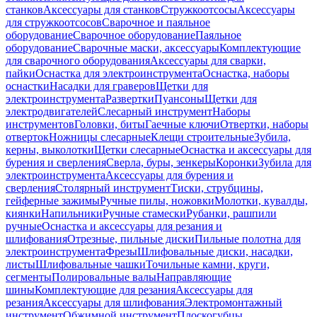
станков
Аксессуары для станков
Стружкоотсосы
Аксессуары
для стружкоотсосов
Сварочное и паяльное
оборудование
Сварочное оборудование
Паяльное
оборудование
Сварочные маски, аксессуары
Комплектующие
для сварочного оборудования
Аксессуары для сварки,
пайки
Оснастка для электроинструмента
Оснастка, наборы
оснастки
Насадки для граверов
Щетки для
электроинструмента
Развертки
Пуансоны
Щетки для
электродвигателей
Слесарный инструмент
Наборы
инструментов
Головки, биты
Гаечные ключи
Отвертки, наборы
отверток
Ножницы слесарные
Клещи строительные
Зубила,
керны, выколотки
Щетки слесарные
Оснастка и аксессуары для
бурения и сверления
Сверла, буры, зенкеры
Коронки
Зубила для
электроинструмента
Аксессуары для бурения и
сверления
Столярный инструмент
Тиски, струбцины,
гейферные зажимы
Ручные пилы, ножовки
Молотки, кувалды,
киянки
Напильники
Ручные стамески
Рубанки, рашпили
ручные
Оснастка и аксессуары для резания и
шлифования
Отрезные, пильные диски
Пильные полотна для
электроинструмента
Фрезы
Шлифовальные диски, насадки,
листы
Шлифовальные чашки
Точильные камни, круги,
сегменты
Полировальные валы
Направляющие
шины
Комплектующие для резания
Аксессуары для
резания
Аксессуары для шлифования
Электромонтажный
инструмент
Обжимной инструмент
Плоскогубцы,