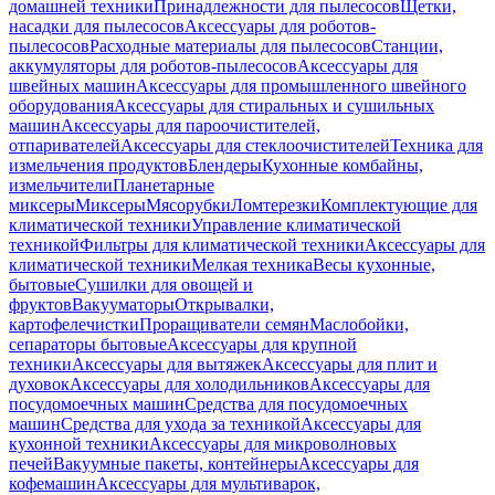
домашней техники
Принадлежности для пылесосов
Щетки,
насадки для пылесосов
Аксессуары для роботов-
пылесосов
Расходные материалы для пылесосов
Станции,
аккумуляторы для роботов-пылесосов
Аксессуары для
швейных машин
Аксессуары для промышленного швейного
оборудования
Аксессуары для стиральных и сушильных
машин
Аксессуары для пароочистителей,
отпаривателей
Аксессуары для стеклоочистителей
Техника для
измельчения продуктов
Блендеры
Кухонные комбайны,
измельчители
Планетарные
миксеры
Миксеры
Мясорубки
Ломтерезки
Комплектующие для
климатической техники
Управление климатической
техникой
Фильтры для климатической техники
Аксессуары для
климатической техники
Мелкая техника
Весы кухонные,
бытовые
Сушилки для овощей и
фруктов
Вакууматоры
Открывалки,
картофелечистки
Проращиватели семян
Маслобойки,
сепараторы бытовые
Аксессуары для крупной
техники
Аксессуары для вытяжек
Аксессуары для плит и
духовок
Аксессуары для холодильников
Аксессуары для
посудомоечных машин
Средства для посудомоечных
машин
Средства для ухода за техникой
Аксессуары для
кухонной техники
Аксессуары для микроволновых
печей
Вакуумные пакеты, контейнеры
Аксессуары для
кофемашин
Аксессуары для мультиварок,