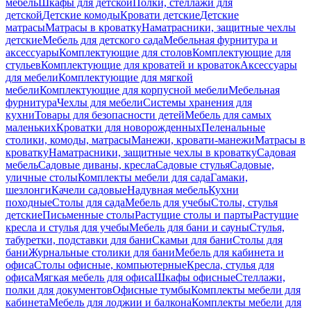
мебель
Шкафы для детской
Полки, стеллажи для
детской
Детские комоды
Кровати детские
Детские
матрасы
Матрасы в кроватку
Наматрасники, защитные чехлы
детские
Мебель для детского сада
Мебельная фурнитура и
аксессуары
Комплектующие для столов
Комплектующие для
стульев
Комплектующие для кроватей и кроваток
Аксессуары
для мебели
Комплектующие для мягкой
мебели
Комплектующие для корпусной мебели
Мебельная
фурнитура
Чехлы для мебели
Системы хранения для
кухни
Товары для безопасности детей
Мебель для самых
маленьких
Кроватки для новорожденных
Пеленальные
столики, комоды, матрасы
Манежи, кровати-манежи
Матрасы в
кроватку
Наматрасники, защитные чехлы в кроватку
Садовая
мебель
Садовые диваны, кресла
Садовые стулья
Садовые,
уличные столы
Комплекты мебели для сада
Гамаки,
шезлонги
Качели садовые
Надувная мебель
Кухни
походные
Столы для сада
Мебель для учебы
Столы, стулья
детские
Письменные столы
Растущие столы и парты
Растущие
кресла и стулья для учебы
Мебель для бани и сауны
Стулья,
табуретки, подставки для бани
Скамьи для бани
Столы для
бани
Журнальные столики для бани
Мебель для кабинета и
офиса
Столы офисные, компьютерные
Кресла, стулья для
офиса
Мягкая мебель для офиса
Шкафы офисные
Стеллажи,
полки для документов
Офисные тумбы
Комплекты мебели для
кабинета
Мебель для лоджии и балкона
Комплекты мебели для