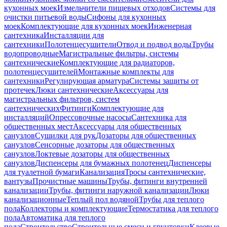
кухонных моек
Измельчители пищевых отходов
Системы для
очистки питьевой воды
Сифоны для кухонных
моек
Комплектующие для кухонных моек
Инженерная
сантехника
Инсталляции для
сантехники
Полотенцесушители
Отвод и подвод воды
Трубы
водопроводные
Магистральные фильтры, системы
сантехнические
Комплектующие для радиаторов,
полотенцесушителей
Монтажные комплекты для
сантехники
Регулирующая арматура
Системы защиты от
протечек
Люки сантехнические
Аксессуары для
магистральных фильтров, систем
сантехнических
Фитинги
Комплектующие для
инсталляций
Опрессовочные насосы
Сантехника для
общественных мест
Аксессуары для общественных
санузлов
Сушилки для рук
Дозаторы для общественных
санузлов
Сенсорные дозаторы для общественных
санузлов
Локтевые дозаторы для общественных
санузлов
Диспенсеры для бумажных полотенец
Диспенсеры
для туалетной бумаги
Канализация
Тросы сантехнические,
вантузы
Прочистные машины
Трубы, фитинги внутренней
канализации
Трубы, фитинги наружной канализации
Люки
канализационные
Теплый пол водяной
Трубы для теплого
пола
Коллекторы и комплектующие
Термостатика для теплого
пола
Автоматика для теплого
пола
Строительство
Строительные смеси и грунтовки
Клеевые