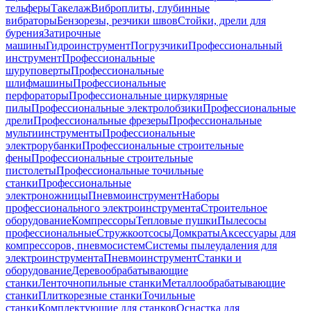
тельферы
Такелаж
Виброплиты, глубинные
вибраторы
Бензорезы, резчики швов
Стойки, дрели для
бурения
Затирочные
машины
Гидроинструмент
Погрузчики
Профессиональный
инструмент
Профессиональные
шуруповерты
Профессиональные
шлифмашины
Профессиональные
перфораторы
Профессиональные циркулярные
пилы
Профессиональные электролобзики
Профессиональные
дрели
Профессиональные фрезеры
Профессиональные
мультиинструменты
Профессиональные
электрорубанки
Профессиональные строительные
фены
Профессиональные строительные
пистолеты
Профессиональные точильные
станки
Профессиональные
электроножницы
Пневмоинструмент
Наборы
профессионального электроинструмента
Строительное
оборудование
Компрессоры
Тепловые пушки
Пылесосы
профессиональные
Стружкоотсосы
Домкраты
Аксессуары для
компрессоров, пневмосистем
Системы пылеудаления для
электроинструмента
Пневмоинструмент
Станки и
оборудование
Деревообрабатывающие
станки
Ленточнопильные станки
Металлообрабатывающие
станки
Плиткорезные станки
Точильные
станки
Комплектующие для станков
Оснастка для