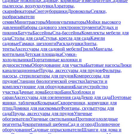
садовые ножницы
Садовые, кормовые измельчители
Садовые
пылесосы, воздуходувки
Аэраторы,
скарификаторы
Снегоуборщики
Дровоколы
Сеялки,
разбрасыватели
семян
Минитракторы
Миникультиваторы
Мойки высокого
давления
Наборы садового электроинструмента
Отдых и
пикник
Батуты
Бассейны
Спа-бассейны
Комплекты мебели для
сада
Столы для сада
Стулья, кресла для сада
Качели
садовые
Гамаки, шезлонги
Раскладушки
Зонты,
тенты
Аксессуары для садовой мебели
Грили
Мангалы,
коптильни
Детская площадка
Сумки-
холодильники
Портативные колонки и
аудиосистемы
Оборудование для участка
Бытовые насосы
Люки
канализационные
Пруды, аксессуары для прудов
Фильтры,
насосы, стерилизаторы для прудов
Компрессоры для
прудов
Станции биологической очистки
Запчасти и
комплектующие для оборудования
Благоустройство
участка
Дачные дома
Беседки
Бани
Хозблоки и
сараи
Аксессуары для озеленения сада
Декор для сада
Почтовые
ящики, таблички
Козырьки
Скворечники, кормушки для
птиц
Домики для насекомых
Фонтаны, скульптуры для
сада
Пруды, аксессуары для прудов
Уличные
обогреватели
Уличные светильники
Противогололедные
реагенты
Декоративный щебень
Сад и огород
Поливочное
оборудование
Садовые опрыскиватели
Шланги для дома и