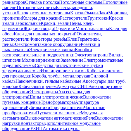
радиаторов
Отделка потолка
Потолочные системы
Потолочные
панели
Потолочные плиты
Багеты, молдинги,
уголки
Лакокрасочные материалы
Краски
Эмали
Лаки
Морилки,
пропитки
Колеры для краски
Растворители
Грунтовки
Краски,
эмали аэрозольные
Краски, эмали
Пены, клеи,
герметики
Жидкие гвозди
Герметики
Монтажная пена
Клеи для
обоев
Клеи для напольных покрытий
Очистители,
растворители
Фиксаторы резьбы
Клеи
Герметики,
пены
Электромонтажное оборудование
Розетки и
выключатели
Электрические звонки
Коробки
распределительные и подрозетники
Электропатроны
Вилки,
штепсели
Молниеприемники
Заземление
Электромонтажные
изделия
Клеммы
Средства диэлектрические
Трубки
термоусаживаемые
Изолирующие зажимы
Кабель и системы
для прокладки
Короба, трубы, металлорукав
Силовой
кабель
Наконечники, гильзы кабельные
Аксессуары для труб,
коробов
Кабельный крепеж
Арматура СИП
Электрощитовое
оборудование
Электрощиты
Аксессуары для
электрощита
Шины электротехнические
Выключатели
путевые, концевые
Трансформаторы
Аппаратура
управления
Рубильники
Предохранители
Частотные
преобразователи
Пускатели магнитные
Модульная
автоматика
Выключатели автоматические
Реле
Выключатели
нагрузки
Контакторы
Дополнительное модульное
оборудование
УЗИП
Автоматика пуска