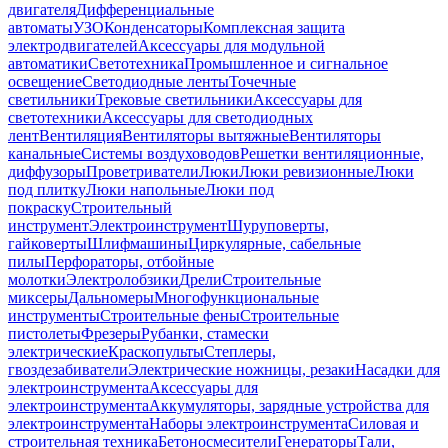
двигателя
Дифференциальные
автоматы
УЗО
Конденсаторы
Комплексная защита
электродвигателей
Аксессуары для модульной
автоматики
Светотехника
Промышленное и сигнальное
освещение
Светодиодные ленты
Точечные
светильники
Трековые светильники
Аксессуары для
светотехники
Аксессуары для светодиодных
лент
Вентиляция
Вентиляторы вытяжные
Вентиляторы
канальные
Системы воздуховодов
Решетки вентиляционные,
диффузоры
Проветриватели
Люки
Люки ревизионные
Люки
под плитку
Люки напольные
Люки под
покраску
Строительный
инструмент
Электроинструмент
Шуруповерты,
гайковерты
Шлифмашины
Циркулярные, сабельные
пилы
Перфораторы, отбойные
молотки
Электролобзики
Дрели
Строительные
миксеры
Дальномеры
Многофункциональные
инструменты
Строительные фены
Строительные
пистолеты
Фрезеры
Рубанки, стамески
электрические
Краскопульты
Степлеры,
гвоздезабиватели
Электрические ножницы, резаки
Насадки для
электроинструмента
Аксессуары для
электроинструмента
Аккумуляторы, зарядные устройства для
электроинструмента
Наборы электроинструмента
Силовая и
строительная техника
Бетоносмесители
Генераторы
Тали,