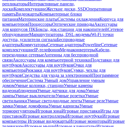
репликаторы
Интерактивные панели,
доски
Комплектующие
Жесткие диски, SSD
Оперативная
память
Видеокарты
Компьютерные блоки
питания
Материнские платы
Системы охлаждения
Корпуса для
компьютеров
Процессоры
Оптические приводы
Аксессуары
для корпусов ПК
Боксы, док-станции для накопителей
Сетевое
оборудование
Маршрутизаторы, DSL-модемы
Wi-Fi точки
доступа, усилители сигнала
Беспроводные
адаптеры
Коммутаторы
Сетевые адаптеры
Powerline
Сетевые
комплектующие
IP-телефония
Медиаконвертеры
Кабели,
переходники сетевые
Антенны для беспроводной
связи
Аксессуары для компьютерной техники
Подставки для
ноутбуков
Аксессуары для ноутбуков
Очки для
компьютера
Рюкзаки для ноутбуков
Сумки, чехлы для
ноутбуков
Средства для ухода за электроникой
Программное
обеспечение
Система Умный дом
Управление умным
домом
Умные колонки, станции
Умные камеры
видеонаблюдения
Умные датчики для дома
Умные
лампы
Умные выключатели
Умные розетки
Умные
светильники
Умные светодиодные ленты
Умные реле
Умные
замки
Умные домофоны
Умные карнизы
Умные
терморегуляторы
Игровая зона
Игровые приставки
Игры для
приставок
Игровые контроллеры
Игровые ноутбуки
Игровые
компьютеры
Игровые видеокарты
Игровые мониторы
Игровые
телевизоры
Игровые мыши
Игровые клавиатуры
Игровые