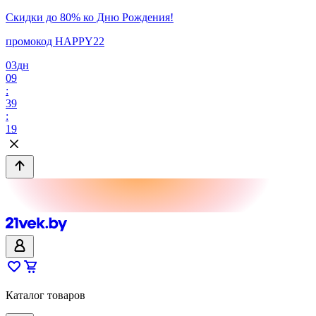
Скидки до 80% ко Дню Рождения!
промокод HAPPY22
03
дн
09
:
39
:
19
Каталог товаров