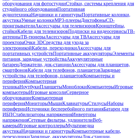
оборудования для фотостудии
Стойки, системы крепления для
студийного оборудования
Портативная
аудиотехника
Наушники и гарнитуры
Портативные колонки,
акустика
Умные колонки
MP3-плееры
Диктофоны
CD-
проигрыватели
Аксессуары для телевизоров
Кронштейны,
стойки
Кабели для телевизоров
Подписки на видеосервисы
ТВ-
антенны
ТВ-тюнеры
Аксессуары для ТВ
Аксессуары для
проектора
Очки 3D
Средства для ухода за
электроникой
Кабели, переходники
Аксессуары для
портативных устройств
Портативные аккумуляторы
Элементы
питания, зарядные устройства
Аккумуляторные
батареи
Держатели, док-станции
Аксессуары для планшетов,
смартфонов
Кабели для телефонов, планшетов
Зарядные
устройства для телефонов, планшетов
Компьютеры и
периферия
Компьютерная
техника
Ноутбуки
Планшеты
Моноблоки
Компьютеры
Игровые
компьютеры
Игровые консоли
Серверное
оборудование
Компьютерная
периферия
Мониторы
Мыши
Клавиатуры
Стилусы
Наборы
периферии
Источники бесперебойного питания
Батареи для
ИБП
Стабилизаторы напряжения
Инверторы
напряжения
Сетевые фильтры, удлинители
Веб-
камеры
Игровые контроллеры
Мультимедиа
акустика
Наушники и гарнитуры
Компьютерные кабели,
переходники
Зарядные, аккумуляторы
Док-станции,