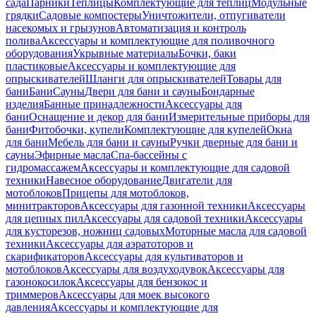
сада
Парники
Теплицы
Комплектующие для теплиц
Модульные
грядки
Садовые компостеры
Уничтожители, отпугиватели
насекомых и грызунов
Автоматизация и контроль
полива
Аксессуары и комплектующие для поливочного
оборудования
Укрывные материалы
Бочки, баки
пластиковые
Аксессуары и комплектующие для
опрыскивателей
Шланги для опрыскивателей
Товары для
бани
Бани
Сауны
Двери для бани и сауны
Бондарные
изделия
Банные принадлежности
Аксессуары для
бани
Оснащение и декор для бани
Измерительные приборы для
бани
Фитобочки, купели
Комплектующие для купелей
Окна
для бани
Мебель для бани и сауны
Ручки дверные для бани и
сауны
Эфирные масла
Спа-бассейны с
гидромассажем
Аксессуары и комплектующие для садовой
техники
Навесное оборудование
Двигатели для
мотоблоков
Прицепы для мотоблоков,
минитракторов
Аксессуары для газонной техники
Аксессуары
для цепных пил
Аксессуары для садовой техники
Аксессуары
для кусторезов, ножниц садовых
Моторные масла для садовой
техники
Аксессуары для аэратоторов и
скарификаторов
Аксессуары для культиваторов и
мотоблоков
Аксессуары для воздуходувок
Аксессуары для
газонокосилок
Аксессуары для бензокос и
триммеров
Аксессуары для моек высокого
давления
Аксессуары и комплектующие для