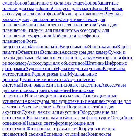
смартфонов
Защитные стекла для смартфонов
Защитные
пленки для смартфонов
Стилусы для смартфонов
Игровые
аксессуары для смартфонов
Чехлы для планшетов
Чехлы с
клавиатурой для планшетов
Защитные стекла для
планшетов
Защитные пленки для планшетов
Сумки для
планшетов
Стилусы для планшетов
Аксессуары для
планшетов, смартфонов
Кабели для телефонов,
планшетов
Фото,
видеосъемка
Фотоаппараты
Видеокамеры
Экшн-камеры
Карты
памяти
Объективы
Вспышки
Аксессуары для камер
Сумки и
чехлы для камер
Зарядные устройства, аккумуляторы для фото,
видеокамер
Аксессуары для объективов
Штативы
Цифровые
фоторамки
Аудиотехника
Мультимедиа акустика
Радиочасы,
метеостанции
Радиоприемники
Музыкальные
центры
Домашние кинотеатры
Акустические
системы
Проигрыватели виниловых пластинок
Аксессуары
для виниловых проигрывателей
Виниловые
пластинки
Инсталляционная акустика
Трансляционные
усилители
Аксессуары для аудиотехники
Комплектующие для
акустики
Акустические кабели
Подставки, стойки для
акустики
Сумки, чехлы для акустики
Оборудование для
фотостудии
Кольцевые лампы
Фоны для фотостудии
Студийное
освещение
Насадки светоформирующие для
фотостудии
Фотозонты, отражатели
Оборудование для
предметной съемки
Вспышки студийные
Комплекты