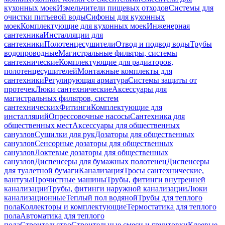
кухонных моек
Измельчители пищевых отходов
Системы для
очистки питьевой воды
Сифоны для кухонных
моек
Комплектующие для кухонных моек
Инженерная
сантехника
Инсталляции для
сантехники
Полотенцесушители
Отвод и подвод воды
Трубы
водопроводные
Магистральные фильтры, системы
сантехнические
Комплектующие для радиаторов,
полотенцесушителей
Монтажные комплекты для
сантехники
Регулирующая арматура
Системы защиты от
протечек
Люки сантехнические
Аксессуары для
магистральных фильтров, систем
сантехнических
Фитинги
Комплектующие для
инсталляций
Опрессовочные насосы
Сантехника для
общественных мест
Аксессуары для общественных
санузлов
Сушилки для рук
Дозаторы для общественных
санузлов
Сенсорные дозаторы для общественных
санузлов
Локтевые дозаторы для общественных
санузлов
Диспенсеры для бумажных полотенец
Диспенсеры
для туалетной бумаги
Канализация
Тросы сантехнические,
вантузы
Прочистные машины
Трубы, фитинги внутренней
канализации
Трубы, фитинги наружной канализации
Люки
канализационные
Теплый пол водяной
Трубы для теплого
пола
Коллекторы и комплектующие
Термостатика для теплого
пола
Автоматика для теплого
пола
Строительство
Строительные смеси и грунтовки
Клеевые