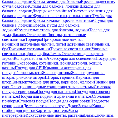
балкона, лоджии
Кресла-мешки для балкона
Кресла подвесные,
стулья садовые
Столы для балкона, лоджии
Шкафы для
балкона, лоджии
Дверцы жалюзийные
Системы хранения для
балкона, лоджии
Журнальные столы, столы-книги
Тумбы для
балкона, лоджии
Кресла-качалки, кресла-маятники
Стулья для
балкона, лоджии
Кресла, пуфы для балкона,
лоджии
Компактные столы для балкона, лоджии
Товары для
дома, бакалея
Освещение
Люстры, потолочные
светильники
Торшеры
Прикроватные лампы,
ночники
Настольные лампы
Споты
Настенные светильники,
бра
Точечные светильники
Трековые светильники
Уличные
светильники, фонари, бра
Лампы
Освещение для картин,
зеркал
Кольцевые лампы
Аксессуары для освещения
Посуда для
готовки
Сковороды, сотейники, воки
Кастрюли, ковши,
казаны
Посуда для СВЧ
Крышки и аксессуары для
посуды
Гастроемкости
Жалюзи, шторы
Жалюзи, рулонные
шторы, римские шторы
Шторы, гардины
Карнизы для
штор
Комплектующие для штор, карнизов, жалюзи
Пленки для
окон
Электроприводные солнцезащитные системы
Столовая
посуда, сервировка
Посуда для напитков
Посуда для горячих
напитков
Посуда для подачи и хранения напитков
Столовые
приборы
Столовая посуда
Посуда для сервировки
Предметы
сервировки
Детская столовая посуда
Декор
Зеркала
Кашпо,
стойки для цветов
Картины, постеры
Часы
интерьерные
Искусственные цветы, растения
Вазы
Ключницы,