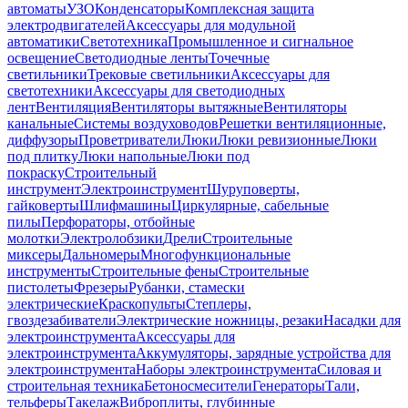
автоматы
УЗО
Конденсаторы
Комплексная защита
электродвигателей
Аксессуары для модульной
автоматики
Светотехника
Промышленное и сигнальное
освещение
Светодиодные ленты
Точечные
светильники
Трековые светильники
Аксессуары для
светотехники
Аксессуары для светодиодных
лент
Вентиляция
Вентиляторы вытяжные
Вентиляторы
канальные
Системы воздуховодов
Решетки вентиляционные,
диффузоры
Проветриватели
Люки
Люки ревизионные
Люки
под плитку
Люки напольные
Люки под
покраску
Строительный
инструмент
Электроинструмент
Шуруповерты,
гайковерты
Шлифмашины
Циркулярные, сабельные
пилы
Перфораторы, отбойные
молотки
Электролобзики
Дрели
Строительные
миксеры
Дальномеры
Многофункциональные
инструменты
Строительные фены
Строительные
пистолеты
Фрезеры
Рубанки, стамески
электрические
Краскопульты
Степлеры,
гвоздезабиватели
Электрические ножницы, резаки
Насадки для
электроинструмента
Аксессуары для
электроинструмента
Аккумуляторы, зарядные устройства для
электроинструмента
Наборы электроинструмента
Силовая и
строительная техника
Бетоносмесители
Генераторы
Тали,
тельферы
Такелаж
Виброплиты, глубинные