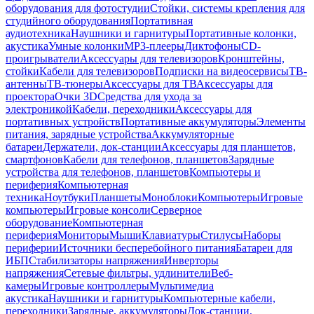
оборудования для фотостудии
Стойки, системы крепления для
студийного оборудования
Портативная
аудиотехника
Наушники и гарнитуры
Портативные колонки,
акустика
Умные колонки
MP3-плееры
Диктофоны
CD-
проигрыватели
Аксессуары для телевизоров
Кронштейны,
стойки
Кабели для телевизоров
Подписки на видеосервисы
ТВ-
антенны
ТВ-тюнеры
Аксессуары для ТВ
Аксессуары для
проектора
Очки 3D
Средства для ухода за
электроникой
Кабели, переходники
Аксессуары для
портативных устройств
Портативные аккумуляторы
Элементы
питания, зарядные устройства
Аккумуляторные
батареи
Держатели, док-станции
Аксессуары для планшетов,
смартфонов
Кабели для телефонов, планшетов
Зарядные
устройства для телефонов, планшетов
Компьютеры и
периферия
Компьютерная
техника
Ноутбуки
Планшеты
Моноблоки
Компьютеры
Игровые
компьютеры
Игровые консоли
Серверное
оборудование
Компьютерная
периферия
Мониторы
Мыши
Клавиатуры
Стилусы
Наборы
периферии
Источники бесперебойного питания
Батареи для
ИБП
Стабилизаторы напряжения
Инверторы
напряжения
Сетевые фильтры, удлинители
Веб-
камеры
Игровые контроллеры
Мультимедиа
акустика
Наушники и гарнитуры
Компьютерные кабели,
переходники
Зарядные, аккумуляторы
Док-станции,