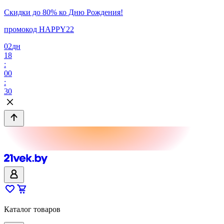
Скидки до 80% ко Дню Рождения!
промокод HAPPY22
02
дн
18
:
00
:
30
Каталог товаров