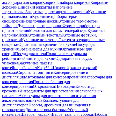
аксессуары для ковров
Коврики, наборы ковриков
Ковровые
дорожки
Циновки
Покрытия напольные
тафтинговые
Защитные, грязезащитные коврики
Кухонные
принадлежности
Кухонные приборы
Терки,
овощерезки
Разделочные доски
Кухонные термометры,
таймеры
Дуршлаги, сита, воронки
Формы, приборы для
приготовления
Молотки для мяса, тендерайзеры
Кухонные
мелочи
Миски
Кухонный текстиль
Кухонные фартуки,
прихватки
Кухонные полотенца
Скатерти, сервировочные
салфетки
Организация хранения на кухне
Посуда для
хранения
Органайзеры для кухни
Органайзеры для
специй
Посуда для ланча
Полки и аксессуары на
рейлинги
Рейлинги для кухни
Одноразовая посуда,
упаковка
Вакуумные пакеты,
контейнеры
Бакалея
Кофе
Чай
Цикорий, какао, горячий
шоколад
Сиропы и топпинги
Консервирование и
дистилляция
Автоклавы для консервирования
Аксессуары для
консервирования
Приспособления для
консервирования
Открывалки
Пивоварни
Емкости для
брожения
Ингредиенты для приготовления алкогольных
напитков
Аксессуары для приготовления и хранения
алкогольных напитков
Комплектующие для
дистилляторов
Прессы, дробилки для виноделия и
пивоварения
Дистилляторы бытовые
Уборочный
инвентарь
Швабры, насадки
Ведра, тазы для уборки
Наборы