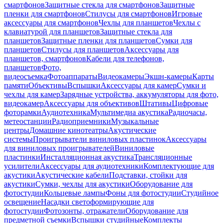
смартфонов
Защитные стекла для смартфонов
Защитные
пленки для смартфонов
Стилусы для смартфонов
Игровые
аксессуары для смартфонов
Чехлы для планшетов
Чехлы с
клавиатурой для планшетов
Защитные стекла для
планшетов
Защитные пленки для планшетов
Сумки для
планшетов
Стилусы для планшетов
Аксессуары для
планшетов, смартфонов
Кабели для телефонов,
планшетов
Фото,
видеосъемка
Фотоаппараты
Видеокамеры
Экшн-камеры
Карты
памяти
Объективы
Вспышки
Аксессуары для камер
Сумки и
чехлы для камер
Зарядные устройства, аккумуляторы для фото,
видеокамер
Аксессуары для объективов
Штативы
Цифровые
фоторамки
Аудиотехника
Мультимедиа акустика
Радиочасы,
метеостанции
Радиоприемники
Музыкальные
центры
Домашние кинотеатры
Акустические
системы
Проигрыватели виниловых пластинок
Аксессуары
для виниловых проигрывателей
Виниловые
пластинки
Инсталляционная акустика
Трансляционные
усилители
Аксессуары для аудиотехники
Комплектующие для
акустики
Акустические кабели
Подставки, стойки для
акустики
Сумки, чехлы для акустики
Оборудование для
фотостудии
Кольцевые лампы
Фоны для фотостудии
Студийное
освещение
Насадки светоформирующие для
фотостудии
Фотозонты, отражатели
Оборудование для
предметной съемки
Вспышки студийные
Комплекты