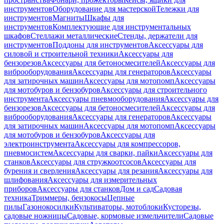
инструментов
Оборудование для мастерской
Тележки для
инструментов
Магниты
Шкафы для
инструментов
Комплектующие для инструментальных
шкафов
Стеллажи металлические
Стенды, держатели для
инструментов
Поддоны для инструментов
Аксессуары для
силовой и строительной техники
Аксессуары для
бензорезов
Аксессуары для бетоносмесителей
Аксессуары для
виброоборудования
Аксессуары для генераторов
Аксессуары
для затирочных машин
Аксессуары для мотопомп
Аксессуары
для мотобуров и бензобуров
Аксессуары для строительного
инструмента
Аксессуары пневмооборудования
Аксессуары для
бензорезов
Аксессуары для бетоносмесителей
Аксессуары для
виброоборудования
Аксессуары для генераторов
Аксессуары
для затирочных машин
Аксессуары для мотопомп
Аксессуары
для мотобуров и бензобуров
Аксессуары для
электроинструмента
Аксессуары для компрессоров,
пневмосистем
Аксессуары для сварки, пайки
Аксессуары для
станков
Аксессуары для стружкоотсосов
Аксессуары для
бурения и сверления
Аксессуары для резания
Аксессуары для
шлифования
Аксессуары для измерительных
приборов
Аксессуары для станков
Дом и сад
Садовая
техника
Триммеры, бензокосы
Цепные
пилы
Газонокосилки
Культиваторы, мотоблоки
Кусторезы,
садовые ножницы
Садовые, кормовые измельчители
Садовые