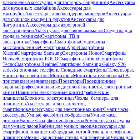
хлебопечек
Аксессуары для тостеров, сэндвичниц
Аксессуары
для кухонных комбайнов
Аксессуары для
мясорубок
Аксессуары для блендеров, миксеров
Аксессуары
для сушилок овощей и фруктов
Аксессуары для
йогуртниц
Аксессуары для аэрогрилей,
электрогрилей
Аксессуары для соковыжималок
Средства для
ухода за техникой
Смартфоны, ТВ и
электроника
Смартфоны
Смартфоны
Смартфоны
восстановленные
Смартфоны Apple
Смартфоны
Xiaomi
Смартфоны Samsung
Смартфоны Honor
Смартфоны
Huawei
Смартфоны POCO
Смартфоны Infinix
Смартфоны
Tecno
Смартфоны Realme
Смартфоны Samsung Galaxy S26
series
Кнопочные телефоны
Складные смартфоны
Телевизоры,
мониторы
Телевизоры
Мониторы
Мониторы-телевизоры
ТВ-
приставки и медиаплееры
Проекторы
Проекционные
экраны
Профессиональные дисплеи
Планшеты, электронные
книги
Планшеты
Электронные книги
Графические
планшеты
Блокноты электронные
Чехлы, бамперы для
планшетов
Аксессуары для планшетов,
смартфонов
Аксессуары для электронных книг
Смарт-часы,
аксессуары
Умные часы
Фитнес-браслеты
Умные часы
детские
Умные часы, фитнес-браслеты
Ремешки, аксессуары
для умных часов
Кабели для умных часов
Аксессуары для
смартфонов, планшетов
Зарядные устройства для телефонов,
планшетов
Чехлы, защитные стекла для телефонов
Чехлы для