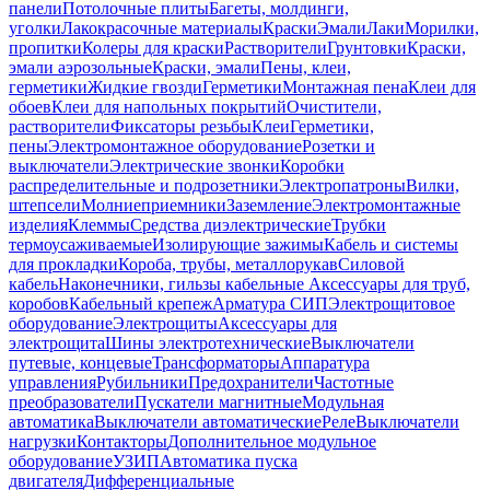
панели
Потолочные плиты
Багеты, молдинги,
уголки
Лакокрасочные материалы
Краски
Эмали
Лаки
Морилки,
пропитки
Колеры для краски
Растворители
Грунтовки
Краски,
эмали аэрозольные
Краски, эмали
Пены, клеи,
герметики
Жидкие гвозди
Герметики
Монтажная пена
Клеи для
обоев
Клеи для напольных покрытий
Очистители,
растворители
Фиксаторы резьбы
Клеи
Герметики,
пены
Электромонтажное оборудование
Розетки и
выключатели
Электрические звонки
Коробки
распределительные и подрозетники
Электропатроны
Вилки,
штепсели
Молниеприемники
Заземление
Электромонтажные
изделия
Клеммы
Средства диэлектрические
Трубки
термоусаживаемые
Изолирующие зажимы
Кабель и системы
для прокладки
Короба, трубы, металлорукав
Силовой
кабель
Наконечники, гильзы кабельные
Аксессуары для труб,
коробов
Кабельный крепеж
Арматура СИП
Электрощитовое
оборудование
Электрощиты
Аксессуары для
электрощита
Шины электротехнические
Выключатели
путевые, концевые
Трансформаторы
Аппаратура
управления
Рубильники
Предохранители
Частотные
преобразователи
Пускатели магнитные
Модульная
автоматика
Выключатели автоматические
Реле
Выключатели
нагрузки
Контакторы
Дополнительное модульное
оборудование
УЗИП
Автоматика пуска
двигателя
Дифференциальные