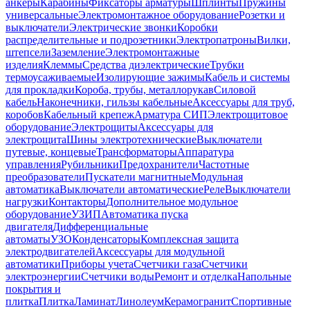
анкеры
Карабины
Фиксаторы арматуры
Шплинты
Пружины
универсальные
Электромонтажное оборудование
Розетки и
выключатели
Электрические звонки
Коробки
распределительные и подрозетники
Электропатроны
Вилки,
штепсели
Заземление
Электромонтажные
изделия
Клеммы
Средства диэлектрические
Трубки
термоусаживаемые
Изолирующие зажимы
Кабель и системы
для прокладки
Короба, трубы, металлорукав
Силовой
кабель
Наконечники, гильзы кабельные
Аксессуары для труб,
коробов
Кабельный крепеж
Арматура СИП
Электрощитовое
оборудование
Электрощиты
Аксессуары для
электрощита
Шины электротехнические
Выключатели
путевые, концевые
Трансформаторы
Аппаратура
управления
Рубильники
Предохранители
Частотные
преобразователи
Пускатели магнитные
Модульная
автоматика
Выключатели автоматические
Реле
Выключатели
нагрузки
Контакторы
Дополнительное модульное
оборудование
УЗИП
Автоматика пуска
двигателя
Дифференциальные
автоматы
УЗО
Конденсаторы
Комплексная защита
электродвигателей
Аксессуары для модульной
автоматики
Приборы учета
Счетчики газа
Счетчики
электроэнергии
Счетчики воды
Ремонт и отделка
Напольные
покрытия и
плитка
Плитка
Ламинат
Линолеум
Керамогранит
Спортивные