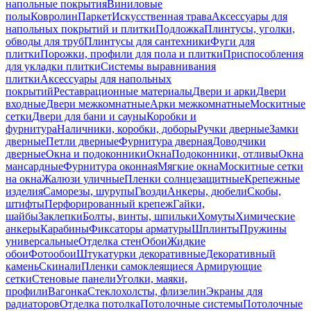
напольные покрытия
Виниловые
полы
Ковролин
Паркет
Искусственная трава
Аксессуары для
напольных покрытий и плитки
Подложка
Плинтусы, уголки,
обводы для труб
Плинтусы для сантехники
Фуги для
плитки
Порожки, профили для пола и плитки
Приспособления
для укладки плитки
Системы выравнивания
плитки
Аксессуары для напольных
покрытий
Реставрационные материалы
Двери и арки
Двери
входные
Двери межкомнатные
Арки межкомнатные
Москитные
сетки
Двери для бани и сауны
Коробки и
фурнитура
Наличники, коробки, доборы
Ручки дверные
Замки
дверные
Петли дверные
Фурнитура дверная
Доводчики
дверные
Окна и подоконники
Окна
Подоконники, отливы
Окна
мансардные
Фурнитура оконная
Мягкие окна
Москитные сетки
на окна
Жалюзи уличные
Пленки солнцезащитные
Крепежные
изделия
Саморезы, шурупы
Гвозди
Анкеры, дюбели
Скобы,
штифты
Перфорированный крепеж
Гайки,
шайбы
Заклепки
Болты, винты, шпильки
Хомуты
Химические
анкеры
Карабины
Фиксаторы арматуры
Шплинты
Пружины
универсальные
Отделка стен
Обои
Жидкие
обои
Фотообои
Штукатурки декоративные
Декоративный
камень
Скинали
Пленки самоклеящиеся
Армирующие
сетки
Стеновые панели
Уголки, маяки,
профили
Вагонка
Стеклохолсты, флизелин
Экраны для
радиаторов
Отделка потолка
Потолочные системы
Потолочные