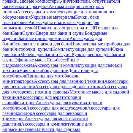
грядки
Садовые компостеры
Уничтожители, отпугиватели
насекомых и грызунов
Автоматизация и контроль
полива
Аксессуары и комплектующие для поливочного
оборудования
Укрывные материалы
Бочки, баки
пластиковые
Аксессуары и комплектующие для
опрыскивателей
Шланги для опрыскивателей
Товары для
бани
Бани
Сауны
Двери для бани и сауны
Бондарные
изделия
Банные принадлежности
Аксессуары для
бани
Оснащение и декор для бани
Измерительные приборы для
бани
Фитобочки, купели
Комплектующие для купелей
Окна
для бани
Мебель для бани и сауны
Ручки дверные для бани и
сауны
Эфирные масла
Спа-бассейны с
гидромассажем
Аксессуары и комплектующие для садовой
техники
Навесное оборудование
Двигатели для
мотоблоков
Прицепы для мотоблоков,
минитракторов
Аксессуары для газонной техники
Аксессуары
для цепных пил
Аксессуары для садовой техники
Аксессуары
для кусторезов, ножниц садовых
Моторные масла для садовой
техники
Аксессуары для аэратоторов и
скарификаторов
Аксессуары для культиваторов и
мотоблоков
Аксессуары для воздуходувок
Аксессуары для
газонокосилок
Аксессуары для бензокос и
триммеров
Аксессуары для моек высокого
давления
Аксессуары и комплектующие для
опрыскивателей
Запчасти для садовых