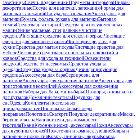
газетницы
Свечи, подсвечники
Предметы интерьера
Ширмы
декоративные
Посуда для выпечки, запекания
Формы для
выпечки, запекания
Посуда для запекания
Аксессуары для
выпечки
Бумага, фольга, рукава для выпечки
Бытовая
химия
Средства для стирки
Средства для посудомоечных
машин
Универсальные, специальные чистящие
средства
Чистящие средства для стекол и зеркал
Чистящие
средства для ванной и туалета
Чистящие средства для
кухни
Средства для мытья посуды
Чистящие средства для
мебели
Чистящие средства для напольных покрытий и
ковров
Средства для ухода за техникой
Освежители
воздуха
Средства от насекомых
Средства ухода за
одеждой
Средства ухода за обувью
Дезинфицирующие
средства
Аксессуары для бара
Сервировка для
напитков
Аксессуары для хранения напитков
Аксессуары для
приготовления коктейлей
Аксессуары для охлаждения
напитков
Наборы для бара, мини-бары
Штопоры, открывалки
для бутылок
Домашний текстиль
Подушки для
сна
Одеяла
Комплекты постельных
принадлежностей
Постельное белье
Пледы,
покрывала
Полотенца
Скатерти
Подушки декоративные
Маски,
беруши для сна
Наполнители для домашнего
текстиля
Ткани
Кухонные ножи, аксессуары
Ножи
Аксессуары
для кухонных ножей
Ножеточки и комплектующие
Ковры и
напольные покрытия
Ковры, циновки, шкуры
Ковры,