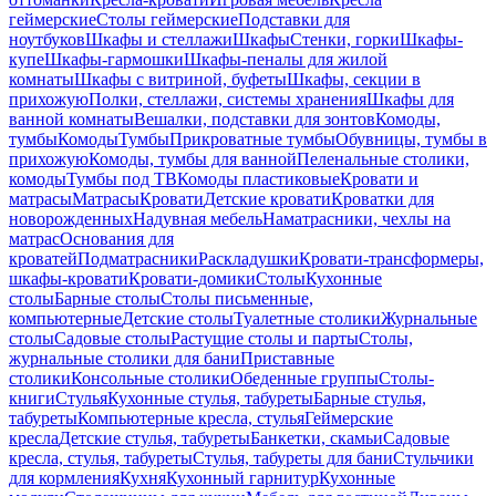
геймерские
Столы геймерские
Подставки для
ноутбуков
Шкафы и стеллажи
Шкафы
Стенки, горки
Шкафы-
купе
Шкафы-гармошки
Шкафы-пеналы для жилой
комнаты
Шкафы с витриной, буфеты
Шкафы, секции в
прихожую
Полки, стеллажи, системы хранения
Шкафы для
ванной комнаты
Вешалки, подставки для зонтов
Комоды,
тумбы
Комоды
Тумбы
Прикроватные тумбы
Обувницы, тумбы в
прихожую
Комоды, тумбы для ванной
Пеленальные столики,
комоды
Тумбы под ТВ
Комоды пластиковые
Кровати и
матрасы
Матрасы
Кровати
Детские кровати
Кроватки для
новорожденных
Надувная мебель
Наматрасники, чехлы на
матрас
Основания для
кроватей
Подматрасники
Раскладушки
Кровати-трансформеры,
шкафы-кровати
Кровати-домики
Столы
Кухонные
столы
Барные столы
Столы письменные,
компьютерные
Детские столы
Туалетные столики
Журнальные
столы
Садовые столы
Растущие столы и парты
Столы,
журнальные столики для бани
Приставные
столики
Консольные столики
Обеденные группы
Столы-
книги
Стулья
Кухонные стулья, табуреты
Барные стулья,
табуреты
Компьютерные кресла, стулья
Геймерские
кресла
Детские стулья, табуреты
Банкетки, скамьи
Садовые
кресла, стулья, табуреты
Стулья, табуреты для бани
Стульчики
для кормления
Кухня
Кухонный гарнитур
Кухонные