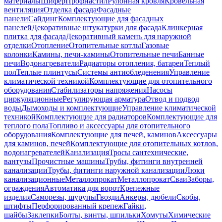
материалы
Шифер
Профнастил
Рулонная кровля
Кровельная
вентиляция
Отделка фасада
Фасадные
панели
Сайдинг
Комплектующие для фасадных
панелей
Декоративные штукатурки для фасада
Клинкерная
плитка для фасада
Декоративный камень для наружной
отделки
Отопление
Отопительные котлы
Газовые
колонки
Камины, печи-камины
Отопительные печи
Банные
печи
Водонагреватели
Радиаторы отопления, батареи
Теплый
пол
Теплые плинтусы
Системы антиобледенения
Управление
климатической техникой
Комплектующие для отопительного
оборудования
Стабилизаторы напряжения
Насосы
циркуляционные
Регулирующая арматура
Отвод и подвод
воды
Дымоходы и комплектующие
Управление климатической
техникой
Комплектующие для радиаторов
Комплектующие для
теплого пола
Топливо и аксессуары для отопительного
оборудования
Комплектующие для печей, каминов
Аксессуары
для каминов, печей
Комплектующие для отопительных котлов,
водонагревателей
Канализация
Тросы сантехнические,
вантузы
Прочистные машины
Трубы, фитинги внутренней
канализации
Трубы, фитинги наружной канализации
Люки
канализационные
Металлопрокат
Металлопрокат
Сваи
Заборы,
ограждения
Автоматика для ворот
Крепежные
изделия
Саморезы, шурупы
Гвозди
Анкеры, дюбели
Скобы,
штифты
Перфорированный крепеж
Гайки,
шайбы
Заклепки
Болты, винты, шпильки
Хомуты
Химические