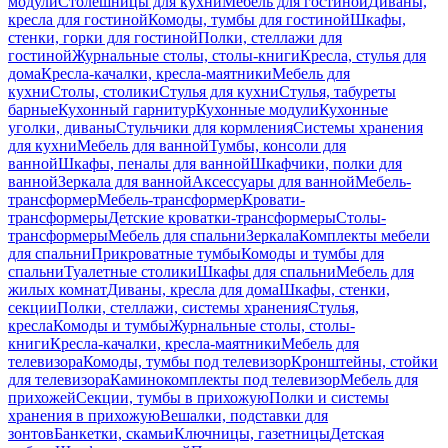
модули
Столешницы для кухни
Мебель для гостиной
Диваны,
кресла для гостиной
Комоды, тумбы для гостиной
Шкафы,
стенки, горки для гостиной
Полки, стеллажи для
гостиной
Журнальные столы, столы-книги
Кресла, стулья для
дома
Кресла-качалки, кресла-маятники
Мебель для
кухни
Столы, столики
Стулья для кухни
Стулья, табуреты
барные
Кухонный гарнитур
Кухонные модули
Кухонные
уголки, диваны
Стульчики для кормления
Системы хранения
для кухни
Мебель для ванной
Тумбы, консоли для
ванной
Шкафы, пеналы для ванной
Шкафчики, полки для
ванной
Зеркала для ванной
Аксессуары для ванной
Мебель-
трансформер
Мебель-трансформер
Кровати-
трансформеры
Детские кроватки-трансформеры
Столы-
трансформеры
Мебель для спальни
Зеркала
Комплекты мебели
для спальни
Прикроватные тумбы
Комоды и тумбы для
спальни
Туалетные столики
Шкафы для спальни
Мебель для
жилых комнат
Диваны, кресла для дома
Шкафы, стенки,
секции
Полки, стеллажи, системы хранения
Стулья,
кресла
Комоды и тумбы
Журнальные столы, столы-
книги
Кресла-качалки, кресла-маятники
Мебель для
телевизора
Комоды, тумбы под телевизор
Кронштейны, стойки
для телевизора
Каминокомплекты под телевизор
Мебель для
прихожей
Секции, тумбы в прихожую
Полки и системы
хранения в прихожую
Вешалки, подставки для
зонтов
Банкетки, скамьи
Ключницы, газетницы
Детская