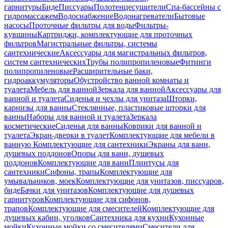
гарнитуры
Биде
Писсуары
Полотенцесушители
Спа-бассейны с
гидромассажем
Водоснабжение
Водонагреватели
Бытовые
насосы
Проточные фильтры для воды
Фильтры-
кувшины
Картриджи, комплектующие для проточных
фильтров
Магистральные фильтры, системы
сантехнические
Аксессуары для магистральных фильтров,
систем сантехнических
Трубы полипропиленовые
Фитинги
полипропиленовые
Расширительные баки,
гидроаккумуляторы
Обустройство ванной комнаты и
туалета
Мебель для ванной
Зеркала для ванной
Аксессуары для
ванной и туалета
Сиденья и чехлы для унитаза
Шторки,
карнизы для ванны
Стеклянные, пластиковые шторки для
ванны
Наборы для ванной и туалета
Зеркала
косметические
Сиденья для ванны
Коврики для ванной и
туалета
Экран-дверки в туалет
Комплектующие для мебели в
ванную
Комплектующие для сантехники
Экраны для ванн,
душевых поддонов
Опоры для ванн, душевых
поддонов
Комплектующие для ванн
Плинтусы для
сантехники
Сифоны, трапы
Комплектующие для
умывальников, моек
Комплектующие для унитазов, писсуаров,
биде
Бачки для унитазов
Комплектующие для душевых
гарнитуров
Комплектующие для сифонов,
трапов
Комплектующие для смесителей
Комплектующие для
душевых кабин, уголков
Сантехника для кухни
Кухонные
мойки
Кухонные мойки со смесителями
Смесители для