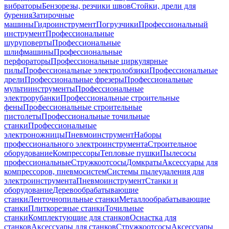
вибраторы
Бензорезы, резчики швов
Стойки, дрели для
бурения
Затирочные
машины
Гидроинструмент
Погрузчики
Профессиональный
инструмент
Профессиональные
шуруповерты
Профессиональные
шлифмашины
Профессиональные
перфораторы
Профессиональные циркулярные
пилы
Профессиональные электролобзики
Профессиональные
дрели
Профессиональные фрезеры
Профессиональные
мультиинструменты
Профессиональные
электрорубанки
Профессиональные строительные
фены
Профессиональные строительные
пистолеты
Профессиональные точильные
станки
Профессиональные
электроножницы
Пневмоинструмент
Наборы
профессионального электроинструмента
Строительное
оборудование
Компрессоры
Тепловые пушки
Пылесосы
профессиональные
Стружкоотсосы
Домкраты
Аксессуары для
компрессоров, пневмосистем
Системы пылеудаления для
электроинструмента
Пневмоинструмент
Станки и
оборудование
Деревообрабатывающие
станки
Ленточнопильные станки
Металлообрабатывающие
станки
Плиткорезные станки
Точильные
станки
Комплектующие для станков
Оснастка для
станков
Аксессуары для станков
Стружкоотсосы
Аксессуары