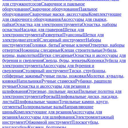
для стружкоотсосов
Сварочное и паяльное
оборудование
Сварочное оборудование
Паяльное
оборудование
Сварочные маски, аксессуары
Комплектующие
для сварочного оборудования
Аксессуары для сварки,
пайки
Оснастка для электроинструмента
Оснастка, наборы
оснастки
Насадки для граверов
Щетки для
электроинструмента
Развертки
Пуансоны
Щетки для
электродвигателей
Слесарный инструмент
Наборы
инструментов
Головки, биты
Гаечные ключи
Отвертки, наборы
отверток
Ножницы слесарные
Клещи строительные
Зубила,
керны, выколотки
Щетки слесарные
Оснастка и аксессуары для
бурения и сверления
Сверла, буры, зенкеры
Коронки
Зубила для
электроинструмента
Аксессуары для бурения и
сверления
Столярный инструмент
Тиски, струбцины,
гейферные зажимы
Ручные пилы, ножовки
Молотки, кувалды,
киянки
Напильники
Ручные стамески
Рубанки, рашпили
ручные
Оснастка и аксессуары для резания и
шлифования
Отрезные, пильные диски
Пильные полотна для
электроинструмента
Фрезы
Шлифовальные диски, насадки,
листы
Шлифовальные чашки
Точильные камни, круги,
сегменты
Полировальные валы
Направляющие
шины
Комплектующие для резания
Аксессуары для
резания
Аксессуары для шлифования
Электромонтажный
инструмент
Обжимной инструмент
Плоскогубцы,
круглогубцы
Кусачки, болторезы,