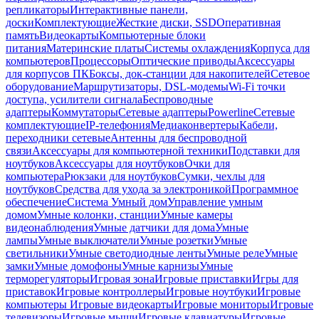
репликаторы
Интерактивные панели,
доски
Комплектующие
Жесткие диски, SSD
Оперативная
память
Видеокарты
Компьютерные блоки
питания
Материнские платы
Системы охлаждения
Корпуса для
компьютеров
Процессоры
Оптические приводы
Аксессуары
для корпусов ПК
Боксы, док-станции для накопителей
Сетевое
оборудование
Маршрутизаторы, DSL-модемы
Wi-Fi точки
доступа, усилители сигнала
Беспроводные
адаптеры
Коммутаторы
Сетевые адаптеры
Powerline
Сетевые
комплектующие
IP-телефония
Медиаконвертеры
Кабели,
переходники сетевые
Антенны для беспроводной
связи
Аксессуары для компьютерной техники
Подставки для
ноутбуков
Аксессуары для ноутбуков
Очки для
компьютера
Рюкзаки для ноутбуков
Сумки, чехлы для
ноутбуков
Средства для ухода за электроникой
Программное
обеспечение
Система Умный дом
Управление умным
домом
Умные колонки, станции
Умные камеры
видеонаблюдения
Умные датчики для дома
Умные
лампы
Умные выключатели
Умные розетки
Умные
светильники
Умные светодиодные ленты
Умные реле
Умные
замки
Умные домофоны
Умные карнизы
Умные
терморегуляторы
Игровая зона
Игровые приставки
Игры для
приставок
Игровые контроллеры
Игровые ноутбуки
Игровые
компьютеры
Игровые видеокарты
Игровые мониторы
Игровые
телевизоры
Игровые мыши
Игровые клавиатуры
Игровые