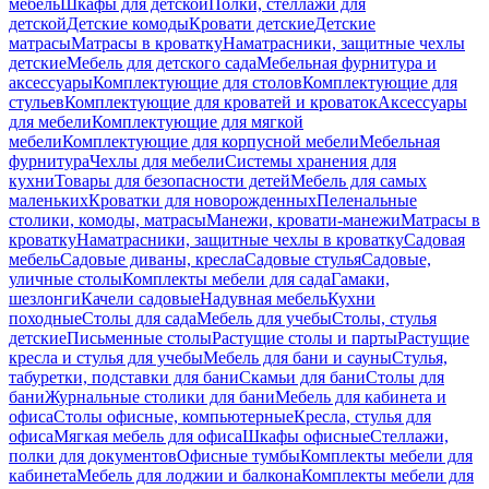
мебель
Шкафы для детской
Полки, стеллажи для
детской
Детские комоды
Кровати детские
Детские
матрасы
Матрасы в кроватку
Наматрасники, защитные чехлы
детские
Мебель для детского сада
Мебельная фурнитура и
аксессуары
Комплектующие для столов
Комплектующие для
стульев
Комплектующие для кроватей и кроваток
Аксессуары
для мебели
Комплектующие для мягкой
мебели
Комплектующие для корпусной мебели
Мебельная
фурнитура
Чехлы для мебели
Системы хранения для
кухни
Товары для безопасности детей
Мебель для самых
маленьких
Кроватки для новорожденных
Пеленальные
столики, комоды, матрасы
Манежи, кровати-манежи
Матрасы в
кроватку
Наматрасники, защитные чехлы в кроватку
Садовая
мебель
Садовые диваны, кресла
Садовые стулья
Садовые,
уличные столы
Комплекты мебели для сада
Гамаки,
шезлонги
Качели садовые
Надувная мебель
Кухни
походные
Столы для сада
Мебель для учебы
Столы, стулья
детские
Письменные столы
Растущие столы и парты
Растущие
кресла и стулья для учебы
Мебель для бани и сауны
Стулья,
табуретки, подставки для бани
Скамьи для бани
Столы для
бани
Журнальные столики для бани
Мебель для кабинета и
офиса
Столы офисные, компьютерные
Кресла, стулья для
офиса
Мягкая мебель для офиса
Шкафы офисные
Стеллажи,
полки для документов
Офисные тумбы
Комплекты мебели для
кабинета
Мебель для лоджии и балкона
Комплекты мебели для