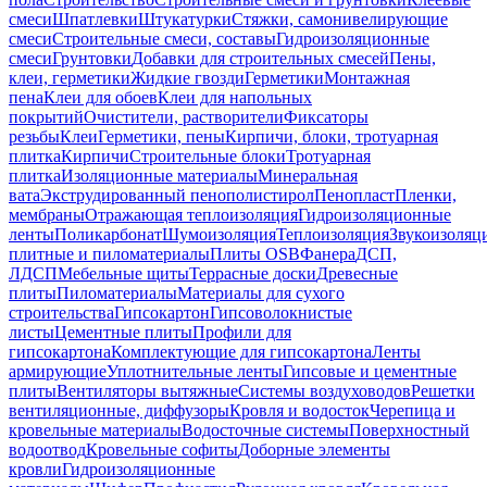
смеси
Шпатлевки
Штукатурки
Стяжки, самонивелирующие
смеси
Строительные смеси, составы
Гидроизоляционные
смеси
Грунтовки
Добавки для строительных смесей
Пены,
клеи, герметики
Жидкие гвозди
Герметики
Монтажная
пена
Клеи для обоев
Клеи для напольных
покрытий
Очистители, растворители
Фиксаторы
резьбы
Клеи
Герметики, пены
Кирпичи, блоки, тротуарная
плитка
Кирпичи
Строительные блоки
Тротуарная
плитка
Изоляционные материалы
Минеральная
вата
Экструдированный пенополистирол
Пенопласт
Пленки,
мембраны
Отражающая теплоизоляция
Гидроизоляционные
ленты
Поликарбонат
Шумоизоляция
Теплоизоляция
Звукоизоляц
плитные и пиломатериалы
Плиты OSB
Фанера
ДСП,
ЛДСП
Мебельные щиты
Террасные доски
Древесные
плиты
Пиломатериалы
Материалы для сухого
строительства
Гипсокартон
Гипсоволокнистые
листы
Цементные плиты
Профили для
гипсокартона
Комплектующие для гипсокартона
Ленты
армирующие
Уплотнительные ленты
Гипсовые и цементные
плиты
Вентиляторы вытяжные
Системы воздуховодов
Решетки
вентиляционные, диффузоры
Кровля и водосток
Черепица и
кровельные материалы
Водосточные системы
Поверхностный
водоотвод
Кровельные софиты
Доборные элементы
кровли
Гидроизоляционные