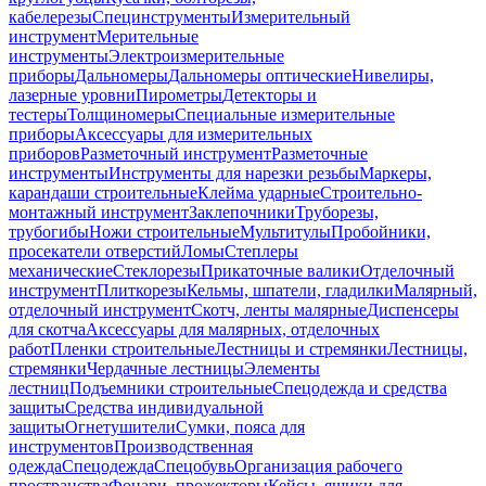
кабелерезы
Специнструменты
Измерительный
инструмент
Мерительные
инструменты
Электроизмерительные
приборы
Дальномеры
Дальномеры оптические
Нивелиры,
лазерные уровни
Пирометры
Детекторы и
тестеры
Толщиномеры
Специальные измерительные
приборы
Аксессуары для измерительных
приборов
Разметочный инструмент
Разметочные
инструменты
Инструменты для нарезки резьбы
Маркеры,
карандаши строительные
Клейма ударные
Строительно-
монтажный инструмент
Заклепочники
Труборезы,
трубогибы
Ножи строительные
Мультитулы
Пробойники,
просекатели отверстий
Ломы
Степлеры
механические
Стеклорезы
Прикаточные валики
Отделочный
инструмент
Плиткорезы
Кельмы, шпатели, гладилки
Малярный,
отделочный инструмент
Скотч, ленты малярные
Диспенсеры
для скотча
Аксессуары для малярных, отделочных
работ
Пленки строительные
Лестницы и стремянки
Лестницы,
стремянки
Чердачные лестницы
Элементы
лестниц
Подъемники строительные
Спецодежда и средства
защиты
Средства индивидуальной
защиты
Огнетушители
Сумки, пояса для
инструментов
Производственная
одежда
Спецодежда
Спецобувь
Организация рабочего
пространства
Фонари, прожекторы
Кейсы, ящики для