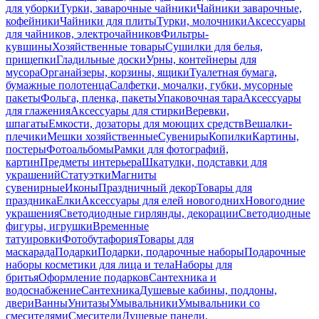
для уборки
Турки, заварочные чайники
Чайники заварочные,
кофейники
Чайники для плиты
Турки, молочники
Аксессуары
для чайников, электрочайников
Фильтры-
кувшины
Хозяйственные товары
Сушилки для белья,
прищепки
Гладильные доски
Урны, контейнеры для
мусора
Органайзеры, корзины, ящики
Туалетная бумага,
бумажные полотенца
Салфетки, мочалки, губки, мусорные
пакеты
Фольга, пленка, пакеты
Упаковочная тара
Аксессуары
для глажения
Аксессуары для стирки
Веревки,
шпагаты
Емкости, дозаторы для моющих средств
Вешалки-
плечики
Мешки хозяйственные
Сувениры
Копилки
Картины,
постеры
Фотоальбомы
Рамки для фотографий,
картин
Предметы интерьера
Шкатулки, подставки для
украшений
Статуэтки
Магниты
сувенирные
Иконы
Праздничный декор
Товары для
праздника
Елки
Аксессуары для елей новогодних
Новогодние
украшения
Светодиодные гирлянды, декорации
Светодиодные
фигуры, игрушки
Временные
татуировки
Фотобутафория
Товары для
маскарада
Подарки
Подарки, подарочные наборы
Подарочные
наборы косметики для лица и тела
Наборы для
бритья
Оформление подарков
Сантехника и
водоснабжение
Сантехника
Душевые кабины, поддоны,
двери
Ванны
Унитазы
Умывальники
Умывальники со
смесителями
Смесители
Душевые панели,