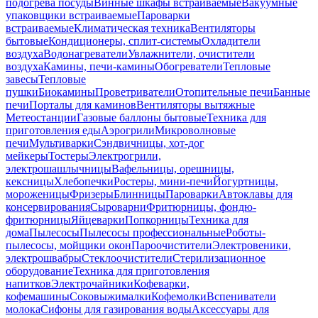
подогрева посуды
Винные шкафы встраиваемые
Вакуумные
упаковщики встраиваемые
Пароварки
встраиваемые
Климатическая техника
Вентиляторы
бытовые
Кондиционеры, сплит-системы
Охладители
воздуха
Водонагреватели
Увлажнители, очистители
воздуха
Камины, печи-камины
Обогреватели
Тепловые
завесы
Тепловые
пушки
Биокамины
Проветриватели
Отопительные печи
Банные
печи
Порталы для каминов
Вентиляторы вытяжные
Метеостанции
Газовые баллоны бытовые
Техника для
приготовления еды
Аэрогрили
Микроволновые
печи
Мультиварки
Сэндвичницы, хот-дог
мейкеры
Тостеры
Электрогрили,
электрошашлычницы
Вафельницы, орешницы,
кексницы
Хлебопечки
Ростеры, мини-печи
Йогуртницы,
мороженицы
Фризеры
Блинницы
Пароварки
Автоклавы для
консервирования
Сыроварни
Фритюрницы, фондю-
фритюрницы
Яйцеварки
Попкорницы
Техника для
дома
Пылесосы
Пылесосы профессиональные
Роботы-
пылесосы, мойщики окон
Пароочистители
Электровеники,
электрошвабры
Стеклоочистители
Стерилизационное
оборудование
Техника для приготовления
напитков
Электрочайники
Кофеварки,
кофемашины
Соковыжималки
Кофемолки
Вспениватели
молока
Сифоны для газирования воды
Аксессуары для