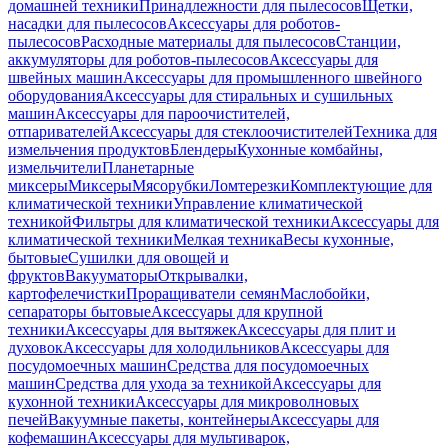
домашней техники
Принадлежности для пылесосов
Щетки,
насадки для пылесосов
Аксессуары для роботов-
пылесосов
Расходные материалы для пылесосов
Станции,
аккумуляторы для роботов-пылесосов
Аксессуары для
швейных машин
Аксессуары для промышленного швейного
оборудования
Аксессуары для стиральных и сушильных
машин
Аксессуары для пароочистителей,
отпаривателей
Аксессуары для стеклоочистителей
Техника для
измельчения продуктов
Блендеры
Кухонные комбайны,
измельчители
Планетарные
миксеры
Миксеры
Мясорубки
Ломтерезки
Комплектующие для
климатической техники
Управление климатической
техникой
Фильтры для климатической техники
Аксессуары для
климатической техники
Мелкая техника
Весы кухонные,
бытовые
Сушилки для овощей и
фруктов
Вакууматоры
Открывалки,
картофелечистки
Проращиватели семян
Маслобойки,
сепараторы бытовые
Аксессуары для крупной
техники
Аксессуары для вытяжек
Аксессуары для плит и
духовок
Аксессуары для холодильников
Аксессуары для
посудомоечных машин
Средства для посудомоечных
машин
Средства для ухода за техникой
Аксессуары для
кухонной техники
Аксессуары для микроволновых
печей
Вакуумные пакеты, контейнеры
Аксессуары для
кофемашин
Аксессуары для мультиварок,