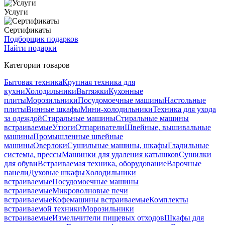
Услуги
Сертификаты
Подборщик подарков
Найти подарки
Категории товаров
Бытовая техника
Крупная техника для
кухни
Холодильники
Вытяжки
Кухонные
плиты
Морозильники
Посудомоечные машины
Настольные
плиты
Винные шкафы
Мини-холодильники
Техника для ухода
за одеждой
Стиральные машины
Стиральные машины
встраиваемые
Утюги
Отпариватели
Швейные, вышивальные
машины
Промышленные швейные
машины
Оверлоки
Сушильные машины, шкафы
Гладильные
системы, прессы
Машинки для удаления катышков
Сушилки
для обуви
Встраиваемая техника, оборудование
Варочные
панели
Духовые шкафы
Холодильники
встраиваемые
Посудомоечные машины
встраиваемые
Микроволновые печи
встраиваемые
Кофемашины встраиваемые
Комплекты
встраиваемой техники
Морозильники
встраиваемые
Измельчители пищевых отходов
Шкафы для