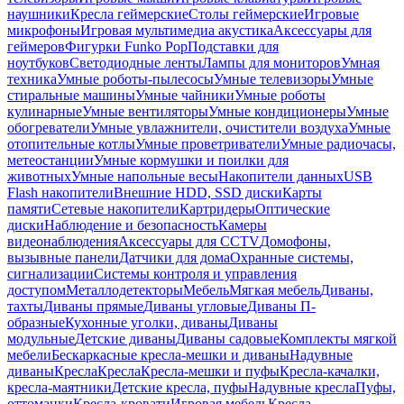
наушники
Кресла геймерские
Столы геймерские
Игровые
микрофоны
Игровая мультимедиа акустика
Аксессуары для
геймеров
Фигурки Funko Pop
Подставки для
ноутбуков
Светодиодные ленты
Лампы для мониторов
Умная
техника
Умные роботы-пылесосы
Умные телевизоры
Умные
стиральные машины
Умные чайники
Умные роботы
кулинарные
Умные вентиляторы
Умные кондиционеры
Умные
обогреватели
Умные увлажнители, очистители воздуха
Умные
отопительные котлы
Умные проветриватели
Умные радиочасы,
метеостанции
Умные кормушки и поилки для
животных
Умные напольные весы
Накопители данных
USB
Flash накопители
Внешние HDD, SSD диски
Карты
памяти
Сетевые накопители
Картридеры
Оптические
диски
Наблюдение и безопасность
Камеры
видеонаблюдения
Аксессуары для CCTV
Домофоны,
вызывные панели
Датчики для дома
Охранные системы,
сигнализации
Системы контроля и управления
доступом
Металлодетекторы
Мебель
Мягкая мебель
Диваны,
тахты
Диваны прямые
Диваны угловые
Диваны П-
образные
Кухонные уголки, диваны
Диваны
модульные
Детские диваны
Диваны садовые
Комплекты мягкой
мебели
Бескаркасные кресла-мешки и диваны
Надувные
диваны
Кресла
Кресла
Кресла-мешки и пуфы
Кресла-качалки,
кресла-маятники
Детские кресла, пуфы
Надувные кресла
Пуфы,
оттоманки
Кресла-кровати
Игровая мебель
Кресла