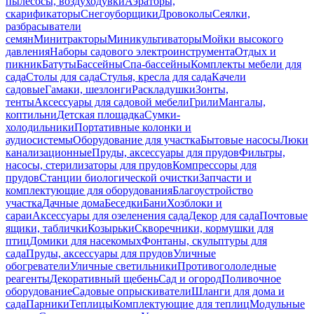
пылесосы, воздуходувки
Аэраторы,
скарификаторы
Снегоуборщики
Дровоколы
Сеялки,
разбрасыватели
семян
Минитракторы
Миникультиваторы
Мойки высокого
давления
Наборы садового электроинструмента
Отдых и
пикник
Батуты
Бассейны
Спа-бассейны
Комплекты мебели для
сада
Столы для сада
Стулья, кресла для сада
Качели
садовые
Гамаки, шезлонги
Раскладушки
Зонты,
тенты
Аксессуары для садовой мебели
Грили
Мангалы,
коптильни
Детская площадка
Сумки-
холодильники
Портативные колонки и
аудиосистемы
Оборудование для участка
Бытовые насосы
Люки
канализационные
Пруды, аксессуары для прудов
Фильтры,
насосы, стерилизаторы для прудов
Компрессоры для
прудов
Станции биологической очистки
Запчасти и
комплектующие для оборудования
Благоустройство
участка
Дачные дома
Беседки
Бани
Хозблоки и
сараи
Аксессуары для озеленения сада
Декор для сада
Почтовые
ящики, таблички
Козырьки
Скворечники, кормушки для
птиц
Домики для насекомых
Фонтаны, скульптуры для
сада
Пруды, аксессуары для прудов
Уличные
обогреватели
Уличные светильники
Противогололедные
реагенты
Декоративный щебень
Сад и огород
Поливочное
оборудование
Садовые опрыскиватели
Шланги для дома и
сада
Парники
Теплицы
Комплектующие для теплиц
Модульные