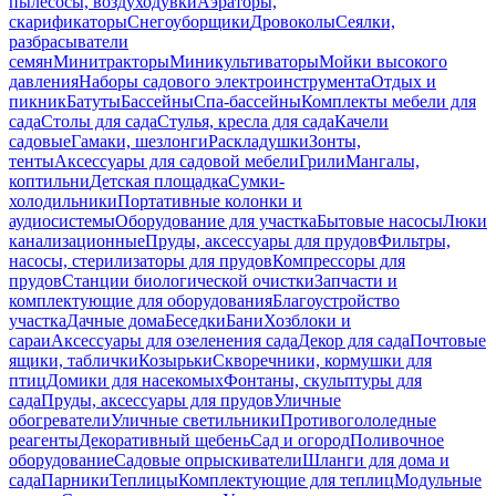
пылесосы, воздуходувки
Аэраторы,
скарификаторы
Снегоуборщики
Дровоколы
Сеялки,
разбрасыватели
семян
Минитракторы
Миникультиваторы
Мойки высокого
давления
Наборы садового электроинструмента
Отдых и
пикник
Батуты
Бассейны
Спа-бассейны
Комплекты мебели для
сада
Столы для сада
Стулья, кресла для сада
Качели
садовые
Гамаки, шезлонги
Раскладушки
Зонты,
тенты
Аксессуары для садовой мебели
Грили
Мангалы,
коптильни
Детская площадка
Сумки-
холодильники
Портативные колонки и
аудиосистемы
Оборудование для участка
Бытовые насосы
Люки
канализационные
Пруды, аксессуары для прудов
Фильтры,
насосы, стерилизаторы для прудов
Компрессоры для
прудов
Станции биологической очистки
Запчасти и
комплектующие для оборудования
Благоустройство
участка
Дачные дома
Беседки
Бани
Хозблоки и
сараи
Аксессуары для озеленения сада
Декор для сада
Почтовые
ящики, таблички
Козырьки
Скворечники, кормушки для
птиц
Домики для насекомых
Фонтаны, скульптуры для
сада
Пруды, аксессуары для прудов
Уличные
обогреватели
Уличные светильники
Противогололедные
реагенты
Декоративный щебень
Сад и огород
Поливочное
оборудование
Садовые опрыскиватели
Шланги для дома и
сада
Парники
Теплицы
Комплектующие для теплиц
Модульные