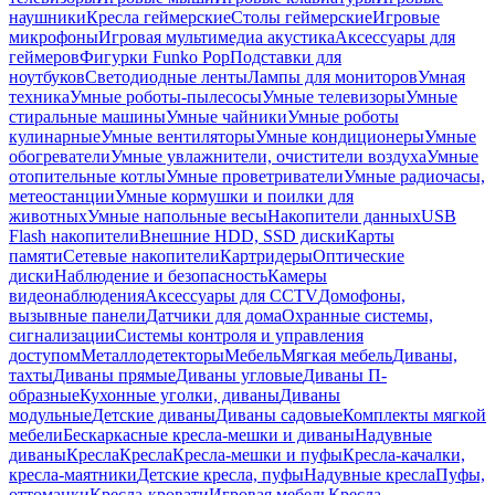
наушники
Кресла геймерские
Столы геймерские
Игровые
микрофоны
Игровая мультимедиа акустика
Аксессуары для
геймеров
Фигурки Funko Pop
Подставки для
ноутбуков
Светодиодные ленты
Лампы для мониторов
Умная
техника
Умные роботы-пылесосы
Умные телевизоры
Умные
стиральные машины
Умные чайники
Умные роботы
кулинарные
Умные вентиляторы
Умные кондиционеры
Умные
обогреватели
Умные увлажнители, очистители воздуха
Умные
отопительные котлы
Умные проветриватели
Умные радиочасы,
метеостанции
Умные кормушки и поилки для
животных
Умные напольные весы
Накопители данных
USB
Flash накопители
Внешние HDD, SSD диски
Карты
памяти
Сетевые накопители
Картридеры
Оптические
диски
Наблюдение и безопасность
Камеры
видеонаблюдения
Аксессуары для CCTV
Домофоны,
вызывные панели
Датчики для дома
Охранные системы,
сигнализации
Системы контроля и управления
доступом
Металлодетекторы
Мебель
Мягкая мебель
Диваны,
тахты
Диваны прямые
Диваны угловые
Диваны П-
образные
Кухонные уголки, диваны
Диваны
модульные
Детские диваны
Диваны садовые
Комплекты мягкой
мебели
Бескаркасные кресла-мешки и диваны
Надувные
диваны
Кресла
Кресла
Кресла-мешки и пуфы
Кресла-качалки,
кресла-маятники
Детские кресла, пуфы
Надувные кресла
Пуфы,
оттоманки
Кресла-кровати
Игровая мебель
Кресла