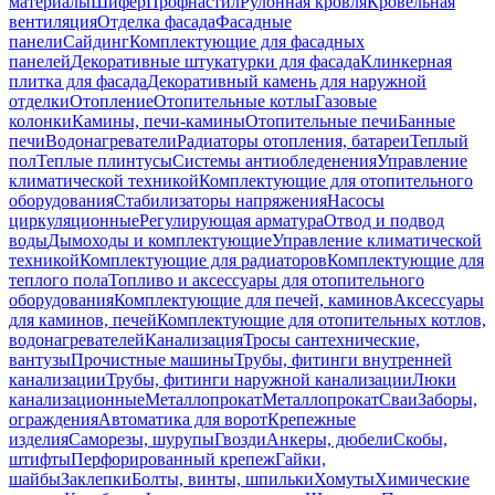
материалы
Шифер
Профнастил
Рулонная кровля
Кровельная
вентиляция
Отделка фасада
Фасадные
панели
Сайдинг
Комплектующие для фасадных
панелей
Декоративные штукатурки для фасада
Клинкерная
плитка для фасада
Декоративный камень для наружной
отделки
Отопление
Отопительные котлы
Газовые
колонки
Камины, печи-камины
Отопительные печи
Банные
печи
Водонагреватели
Радиаторы отопления, батареи
Теплый
пол
Теплые плинтусы
Системы антиобледенения
Управление
климатической техникой
Комплектующие для отопительного
оборудования
Стабилизаторы напряжения
Насосы
циркуляционные
Регулирующая арматура
Отвод и подвод
воды
Дымоходы и комплектующие
Управление климатической
техникой
Комплектующие для радиаторов
Комплектующие для
теплого пола
Топливо и аксессуары для отопительного
оборудования
Комплектующие для печей, каминов
Аксессуары
для каминов, печей
Комплектующие для отопительных котлов,
водонагревателей
Канализация
Тросы сантехнические,
вантузы
Прочистные машины
Трубы, фитинги внутренней
канализации
Трубы, фитинги наружной канализации
Люки
канализационные
Металлопрокат
Металлопрокат
Сваи
Заборы,
ограждения
Автоматика для ворот
Крепежные
изделия
Саморезы, шурупы
Гвозди
Анкеры, дюбели
Скобы,
штифты
Перфорированный крепеж
Гайки,
шайбы
Заклепки
Болты, винты, шпильки
Хомуты
Химические