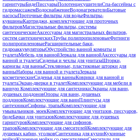
гарнитуры
Биде
Писсуары
Полотенцесушители
Спа-бассейны с
гидромассажем
Водоснабжение
Водонагреватели
Бытовые
насосы
Проточные фильтры для воды
Фильтры-
кувшины
Картриджи, комплектующие для проточных
фильтров
Магистральные фильтры, системы
сантехнические
Аксессуары для магистральных фильтров,
систем сантехнических
Трубы полипропиленовые
Фитинги
полипропиленовые
Расширительные баки,
гидроаккумуляторы
Обустройство ванной комнаты и
туалета
Мебель для ванной
Зеркала для ванной
Аксессуары для
ванной и туалета
Сиденья и чехлы для унитаза
Шторки,
карнизы для ванны
Стеклянные, пластиковые шторки для
ванны
Наборы для ванной и туалета
Зеркала
косметические
Сиденья для ванны
Коврики для ванной и
туалета
Экран-дверки в туалет
Комплектующие для мебели в
ванную
Комплектующие для сантехники
Экраны для ванн,
душевых поддонов
Опоры для ванн, душевых
поддонов
Комплектующие для ванн
Плинтусы для
сантехники
Сифоны, трапы
Комплектующие для
умывальников, моек
Комплектующие для унитазов, писсуаров,
биде
Бачки для унитазов
Комплектующие для душевых
гарнитуров
Комплектующие для сифонов,
трапов
Комплектующие для смесителей
Комплектующие для
душевых кабин, уголков
Сантехника для кухни
Кухонные
мойки
Кухонные мойки со смесителями
Смесители для