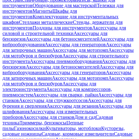
инструментов
Оборудование для мастерской
Тележки для
инструментов
Магниты
Шкафы для
инструментов
Комплектующие для инструментальных
шкафов
Стеллажи металлические
Стенды, держатели для
инструментов
Поддоны для инструментов
Аксессуары для
силовой и строительной техники
Аксессуары для
бензорезов
Аксессуары для бетоносмесителей
Аксессуары для
виброоборудования
Аксессуары для генераторов
Аксессуары
для затирочных машин
Аксессуары для мотопомп
Аксессуары
для мотобуров и бензобуров
Аксессуары для строительного
инструмента
Аксессуары пневмооборудования
Аксессуары для
бензорезов
Аксессуары для бетоносмесителей
Аксессуары для
виброоборудования
Аксессуары для генераторов
Аксессуары
для затирочных машин
Аксессуары для мотопомп
Аксессуары
для мотобуров и бензобуров
Аксессуары для
электроинструмента
Аксессуары для компрессоров,
пневмосистем
Аксессуары для сварки, пайки
Аксессуары для
станков
Аксессуары для стружкоотсосов
Аксессуары для
бурения и сверления
Аксессуары для резания
Аксессуары для
шлифования
Аксессуары для измерительных
приборов
Аксессуары для станков
Дом и сад
Садовая
техника
Триммеры, бензокосы
Цепные
пилы
Газонокосилки
Культиваторы, мотоблоки
Кусторезы,
садовые ножницы
Садовые, кормовые измельчители
Садовые