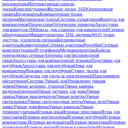
репликаторы
Интерактивные панели,
доски
Комплектующие
Жесткие диски, SSD
Оперативная
память
Видеокарты
Компьютерные блоки
питания
Материнские платы
Системы охлаждения
Корпуса для
компьютеров
Процессоры
Оптические приводы
Аксессуары
для корпусов ПК
Боксы, док-станции для накопителей
Сетевое
оборудование
Маршрутизаторы, DSL-модемы
Wi-Fi точки
доступа, усилители сигнала
Беспроводные
адаптеры
Коммутаторы
Сетевые адаптеры
Powerline
Сетевые
комплектующие
IP-телефония
Медиаконвертеры
Кабели,
переходники сетевые
Антенны для беспроводной
связи
Аксессуары для компьютерной техники
Подставки для
ноутбуков
Аксессуары для ноутбуков
Очки для
компьютера
Рюкзаки для ноутбуков
Сумки, чехлы для
ноутбуков
Средства для ухода за электроникой
Программное
обеспечение
Система Умный дом
Управление умным
домом
Умные колонки, станции
Умные камеры
видеонаблюдения
Умные датчики для дома
Умные
лампы
Умные выключатели
Умные розетки
Умные
светильники
Умные светодиодные ленты
Умные реле
Умные
замки
Умные домофоны
Умные карнизы
Умные
терморегуляторы
Игровая зона
Игровые приставки
Игры для
приставок
Игровые контроллеры
Игровые ноутбуки
Игровые
компьютеры
Игровые видеокарты
Игровые мониторы
Игровые
телевизоры
Игровые мыши
Игровые клавиатуры
Игровые