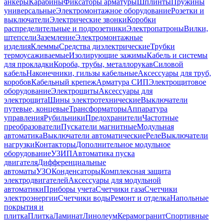
анкеры
Карабины
Фиксаторы арматуры
Шплинты
Пружины
универсальные
Электромонтажное оборудование
Розетки и
выключатели
Электрические звонки
Коробки
распределительные и подрозетники
Электропатроны
Вилки,
штепсели
Заземление
Электромонтажные
изделия
Клеммы
Средства диэлектрические
Трубки
термоусаживаемые
Изолирующие зажимы
Кабель и системы
для прокладки
Короба, трубы, металлорукав
Силовой
кабель
Наконечники, гильзы кабельные
Аксессуары для труб,
коробов
Кабельный крепеж
Арматура СИП
Электрощитовое
оборудование
Электрощиты
Аксессуары для
электрощита
Шины электротехнические
Выключатели
путевые, концевые
Трансформаторы
Аппаратура
управления
Рубильники
Предохранители
Частотные
преобразователи
Пускатели магнитные
Модульная
автоматика
Выключатели автоматические
Реле
Выключатели
нагрузки
Контакторы
Дополнительное модульное
оборудование
УЗИП
Автоматика пуска
двигателя
Дифференциальные
автоматы
УЗО
Конденсаторы
Комплексная защита
электродвигателей
Аксессуары для модульной
автоматики
Приборы учета
Счетчики газа
Счетчики
электроэнергии
Счетчики воды
Ремонт и отделка
Напольные
покрытия и
плитка
Плитка
Ламинат
Линолеум
Керамогранит
Спортивные