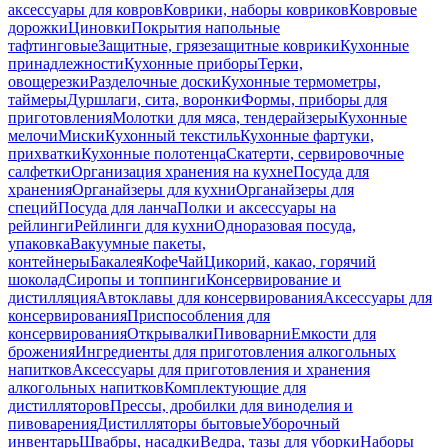
аксессуары для ковров
Коврики, наборы ковриков
Ковровые
дорожки
Циновки
Покрытия напольные
тафтинговые
Защитные, грязезащитные коврики
Кухонные
принадлежности
Кухонные приборы
Терки,
овощерезки
Разделочные доски
Кухонные термометры,
таймеры
Дуршлаги, сита, воронки
Формы, приборы для
приготовления
Молотки для мяса, тендерайзеры
Кухонные
мелочи
Миски
Кухонный текстиль
Кухонные фартуки,
прихватки
Кухонные полотенца
Скатерти, сервировочные
салфетки
Организация хранения на кухне
Посуда для
хранения
Органайзеры для кухни
Органайзеры для
специй
Посуда для ланча
Полки и аксессуары на
рейлинги
Рейлинги для кухни
Одноразовая посуда,
упаковка
Вакуумные пакеты,
контейнеры
Бакалея
Кофе
Чай
Цикорий, какао, горячий
шоколад
Сиропы и топпинги
Консервирование и
дистилляция
Автоклавы для консервирования
Аксессуары для
консервирования
Приспособления для
консервирования
Открывалки
Пивоварни
Емкости для
брожения
Ингредиенты для приготовления алкогольных
напитков
Аксессуары для приготовления и хранения
алкогольных напитков
Комплектующие для
дистилляторов
Прессы, дробилки для виноделия и
пивоварения
Дистилляторы бытовые
Уборочный
инвентарь
Швабры, насадки
Ведра, тазы для уборки
Наборы