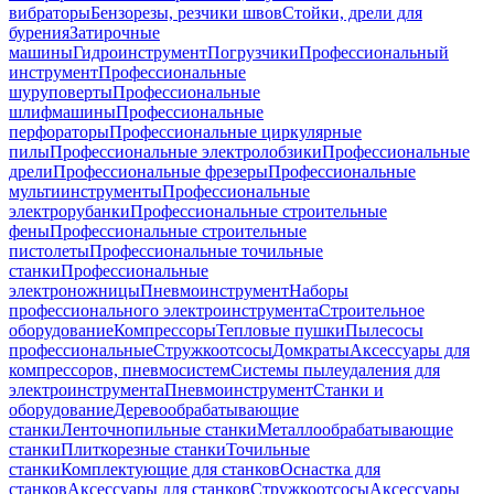
вибраторы
Бензорезы, резчики швов
Стойки, дрели для
бурения
Затирочные
машины
Гидроинструмент
Погрузчики
Профессиональный
инструмент
Профессиональные
шуруповерты
Профессиональные
шлифмашины
Профессиональные
перфораторы
Профессиональные циркулярные
пилы
Профессиональные электролобзики
Профессиональные
дрели
Профессиональные фрезеры
Профессиональные
мультиинструменты
Профессиональные
электрорубанки
Профессиональные строительные
фены
Профессиональные строительные
пистолеты
Профессиональные точильные
станки
Профессиональные
электроножницы
Пневмоинструмент
Наборы
профессионального электроинструмента
Строительное
оборудование
Компрессоры
Тепловые пушки
Пылесосы
профессиональные
Стружкоотсосы
Домкраты
Аксессуары для
компрессоров, пневмосистем
Системы пылеудаления для
электроинструмента
Пневмоинструмент
Станки и
оборудование
Деревообрабатывающие
станки
Ленточнопильные станки
Металлообрабатывающие
станки
Плиткорезные станки
Точильные
станки
Комплектующие для станков
Оснастка для
станков
Аксессуары для станков
Стружкоотсосы
Аксессуары