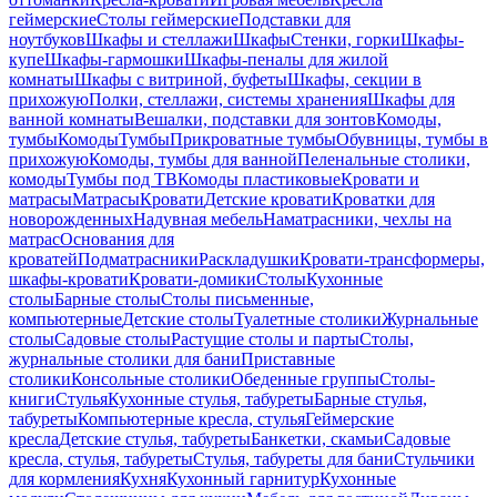
геймерские
Столы геймерские
Подставки для
ноутбуков
Шкафы и стеллажи
Шкафы
Стенки, горки
Шкафы-
купе
Шкафы-гармошки
Шкафы-пеналы для жилой
комнаты
Шкафы с витриной, буфеты
Шкафы, секции в
прихожую
Полки, стеллажи, системы хранения
Шкафы для
ванной комнаты
Вешалки, подставки для зонтов
Комоды,
тумбы
Комоды
Тумбы
Прикроватные тумбы
Обувницы, тумбы в
прихожую
Комоды, тумбы для ванной
Пеленальные столики,
комоды
Тумбы под ТВ
Комоды пластиковые
Кровати и
матрасы
Матрасы
Кровати
Детские кровати
Кроватки для
новорожденных
Надувная мебель
Наматрасники, чехлы на
матрас
Основания для
кроватей
Подматрасники
Раскладушки
Кровати-трансформеры,
шкафы-кровати
Кровати-домики
Столы
Кухонные
столы
Барные столы
Столы письменные,
компьютерные
Детские столы
Туалетные столики
Журнальные
столы
Садовые столы
Растущие столы и парты
Столы,
журнальные столики для бани
Приставные
столики
Консольные столики
Обеденные группы
Столы-
книги
Стулья
Кухонные стулья, табуреты
Барные стулья,
табуреты
Компьютерные кресла, стулья
Геймерские
кресла
Детские стулья, табуреты
Банкетки, скамьи
Садовые
кресла, стулья, табуреты
Стулья, табуреты для бани
Стульчики
для кормления
Кухня
Кухонный гарнитур
Кухонные