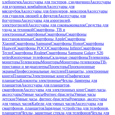
хлебопечек
Аксессуары для тостеров, сэндвичниц
Аксессуары
для кухонных комбайнов
Аксессуары для
мясорубок
Аксессуары для блендеров, миксеров
Аксессуары
для сушилок овощей и фруктов
Аксессуары для
йогуртниц
Аксессуары для аэрогрилей,
электрогрилей
Аксессуары для соковыжималок
Средства для
ухода за техникой
Смартфоны, ТВ и
электроника
Смартфоны
Смартфоны
Смартфоны
восстановленные
Смартфоны Apple
Смартфоны
Xiaomi
Смартфоны Samsung
Смартфоны Honor
Смартфоны
Huawei
Смартфоны POCO
Смартфоны Infinix
Смартфоны
Tecno
Смартфоны Realme
Смартфоны Samsung Galaxy S26
series
Кнопочные телефоны
Складные смартфоны
Телевизоры,
мониторы
Телевизоры
Мониторы
Мониторы-телевизоры
ТВ-
приставки и медиаплееры
Проекторы
Проекционные
экраны
Профессиональные дисплеи
Планшеты, электронные
книги
Планшеты
Электронные книги
Графические
планшеты
Блокноты электронные
Чехлы, бамперы для
планшетов
Аксессуары для планшетов,
смартфонов
Аксессуары для электронных книг
Смарт-часы,
аксессуары
Умные часы
Фитнес-браслеты
Умные часы
детские
Умные часы, фитнес-браслеты
Ремешки, аксессуары
для умных часов
Кабели для умных часов
Аксессуары для
смартфонов, планшетов
Зарядные устройства для телефонов,
планшетов
Чехлы, защитные стекла для телефонов
Чехлы для