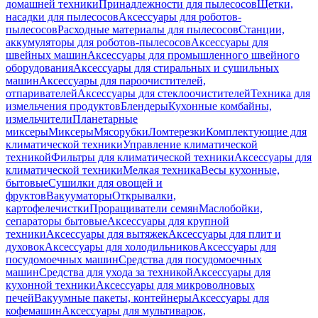
домашней техники
Принадлежности для пылесосов
Щетки,
насадки для пылесосов
Аксессуары для роботов-
пылесосов
Расходные материалы для пылесосов
Станции,
аккумуляторы для роботов-пылесосов
Аксессуары для
швейных машин
Аксессуары для промышленного швейного
оборудования
Аксессуары для стиральных и сушильных
машин
Аксессуары для пароочистителей,
отпаривателей
Аксессуары для стеклоочистителей
Техника для
измельчения продуктов
Блендеры
Кухонные комбайны,
измельчители
Планетарные
миксеры
Миксеры
Мясорубки
Ломтерезки
Комплектующие для
климатической техники
Управление климатической
техникой
Фильтры для климатической техники
Аксессуары для
климатической техники
Мелкая техника
Весы кухонные,
бытовые
Сушилки для овощей и
фруктов
Вакууматоры
Открывалки,
картофелечистки
Проращиватели семян
Маслобойки,
сепараторы бытовые
Аксессуары для крупной
техники
Аксессуары для вытяжек
Аксессуары для плит и
духовок
Аксессуары для холодильников
Аксессуары для
посудомоечных машин
Средства для посудомоечных
машин
Средства для ухода за техникой
Аксессуары для
кухонной техники
Аксессуары для микроволновых
печей
Вакуумные пакеты, контейнеры
Аксессуары для
кофемашин
Аксессуары для мультиварок,