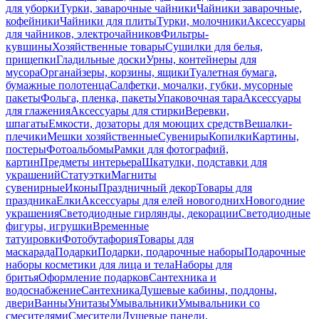
для уборки
Турки, заварочные чайники
Чайники заварочные,
кофейники
Чайники для плиты
Турки, молочники
Аксессуары
для чайников, электрочайников
Фильтры-
кувшины
Хозяйственные товары
Сушилки для белья,
прищепки
Гладильные доски
Урны, контейнеры для
мусора
Органайзеры, корзины, ящики
Туалетная бумага,
бумажные полотенца
Салфетки, мочалки, губки, мусорные
пакеты
Фольга, пленка, пакеты
Упаковочная тара
Аксессуары
для глажения
Аксессуары для стирки
Веревки,
шпагаты
Емкости, дозаторы для моющих средств
Вешалки-
плечики
Мешки хозяйственные
Сувениры
Копилки
Картины,
постеры
Фотоальбомы
Рамки для фотографий,
картин
Предметы интерьера
Шкатулки, подставки для
украшений
Статуэтки
Магниты
сувенирные
Иконы
Праздничный декор
Товары для
праздника
Елки
Аксессуары для елей новогодних
Новогодние
украшения
Светодиодные гирлянды, декорации
Светодиодные
фигуры, игрушки
Временные
татуировки
Фотобутафория
Товары для
маскарада
Подарки
Подарки, подарочные наборы
Подарочные
наборы косметики для лица и тела
Наборы для
бритья
Оформление подарков
Сантехника и
водоснабжение
Сантехника
Душевые кабины, поддоны,
двери
Ванны
Унитазы
Умывальники
Умывальники со
смесителями
Смесители
Душевые панели,