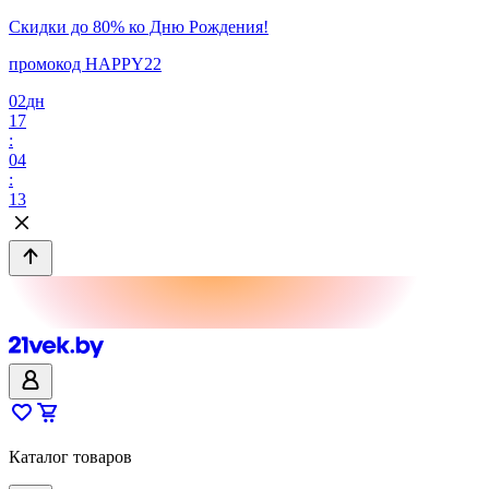
Скидки до 80% ко Дню Рождения!
промокод HAPPY22
02
дн
17
:
04
:
13
Каталог товаров