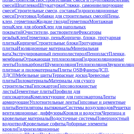
смеси
Шпатлевки
Штукатурки
Стяжки, самонивелирующие
смеси
Строительные смеси, составы
Гидроизоляционные
смеси
Грунтовки
Добавки для строительных смесей
Пены,
клеи, герметики
Жидкие гвозди
Герметики
Монтажная
пена
Клеи для обоев
Клеи для напольных
покрытий
Очистители, растворители
Фиксаторы
резьбы
Клеи
Герметики, пены
Кирпичи, блоки, тротуарная
плитка
Кирпичи
Строительные блоки
Тротуарная
плитка
Изоляционные материалы
Минеральная
вата
Экструдированный пенополистирол
Пенопласт
Пленки,
мембраны
Отражающая теплоизоляция
Гидроизоляционные
ленты
Поликарбонат
Шумоизоляция
Теплоизоляция
Звукоизоляц
плитные и пиломатериалы
Плиты OSB
Фанера
ДСП,
ЛДСП
Мебельные щиты
Террасные доски
Древесные
плиты
Пиломатериалы
Материалы для сухого
строительства
Гипсокартон
Гипсоволокнистые
листы
Цементные плиты
Профили для
гипсокартона
Комплектующие для гипсокартона
Ленты
армирующие
Уплотнительные ленты
Гипсовые и цементные
плиты
Вентиляторы вытяжные
Системы воздуховодов
Решетки
вентиляционные, диффузоры
Кровля и водосток
Черепица и
кровельные материалы
Водосточные системы
Поверхностный
водоотвод
Кровельные софиты
Доборные элементы
кровли
Гидроизоляционные