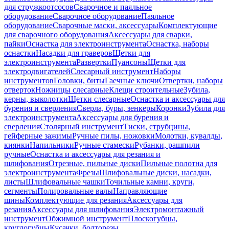
для стружкоотсосов
Сварочное и паяльное
оборудование
Сварочное оборудование
Паяльное
оборудование
Сварочные маски, аксессуары
Комплектующие
для сварочного оборудования
Аксессуары для сварки,
пайки
Оснастка для электроинструмента
Оснастка, наборы
оснастки
Насадки для граверов
Щетки для
электроинструмента
Развертки
Пуансоны
Щетки для
электродвигателей
Слесарный инструмент
Наборы
инструментов
Головки, биты
Гаечные ключи
Отвертки, наборы
отверток
Ножницы слесарные
Клещи строительные
Зубила,
керны, выколотки
Щетки слесарные
Оснастка и аксессуары для
бурения и сверления
Сверла, буры, зенкеры
Коронки
Зубила для
электроинструмента
Аксессуары для бурения и
сверления
Столярный инструмент
Тиски, струбцины,
гейферные зажимы
Ручные пилы, ножовки
Молотки, кувалды,
киянки
Напильники
Ручные стамески
Рубанки, рашпили
ручные
Оснастка и аксессуары для резания и
шлифования
Отрезные, пильные диски
Пильные полотна для
электроинструмента
Фрезы
Шлифовальные диски, насадки,
листы
Шлифовальные чашки
Точильные камни, круги,
сегменты
Полировальные валы
Направляющие
шины
Комплектующие для резания
Аксессуары для
резания
Аксессуары для шлифования
Электромонтажный
инструмент
Обжимной инструмент
Плоскогубцы,
круглогубцы
Кусачки, болторезы,