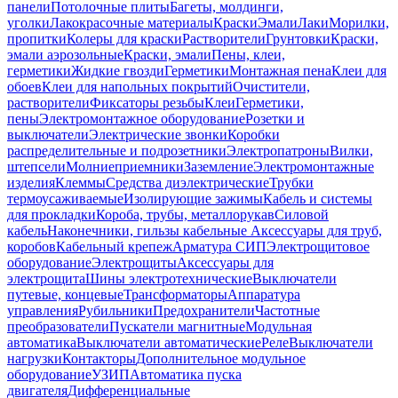
панели
Потолочные плиты
Багеты, молдинги,
уголки
Лакокрасочные материалы
Краски
Эмали
Лаки
Морилки,
пропитки
Колеры для краски
Растворители
Грунтовки
Краски,
эмали аэрозольные
Краски, эмали
Пены, клеи,
герметики
Жидкие гвозди
Герметики
Монтажная пена
Клеи для
обоев
Клеи для напольных покрытий
Очистители,
растворители
Фиксаторы резьбы
Клеи
Герметики,
пены
Электромонтажное оборудование
Розетки и
выключатели
Электрические звонки
Коробки
распределительные и подрозетники
Электропатроны
Вилки,
штепсели
Молниеприемники
Заземление
Электромонтажные
изделия
Клеммы
Средства диэлектрические
Трубки
термоусаживаемые
Изолирующие зажимы
Кабель и системы
для прокладки
Короба, трубы, металлорукав
Силовой
кабель
Наконечники, гильзы кабельные
Аксессуары для труб,
коробов
Кабельный крепеж
Арматура СИП
Электрощитовое
оборудование
Электрощиты
Аксессуары для
электрощита
Шины электротехнические
Выключатели
путевые, концевые
Трансформаторы
Аппаратура
управления
Рубильники
Предохранители
Частотные
преобразователи
Пускатели магнитные
Модульная
автоматика
Выключатели автоматические
Реле
Выключатели
нагрузки
Контакторы
Дополнительное модульное
оборудование
УЗИП
Автоматика пуска
двигателя
Дифференциальные