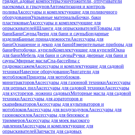
грядки
Садовые компостеры
Уничтожители, отпугиватели
насекомых и грызунов
Автоматизация и контроль
полива
Аксессуары и комплектующие для поливочного
оборудования
Укрывные материалы
Бочки, баки
пластиковые
Аксессуары и комплектующие для
опрыскивателей
Шланги для опрыскивателей
Товары для
бани
Бани
Сауны
Двери для бани и сауны
Бондарные
изделия
Банные принадлежности
Аксессуары для
бани
Оснащение и декор для бани
Измерительные приборы для
бани
Фитобочки, купели
Комплектующие для купелей
Окна
для бани
Мебель для бани и сауны
Ручки дверные для бани и
сауны
Эфирные масла
Спа-бассейны с
гидромассажем
Аксессуары и комплектующие для садовой
техники
Навесное оборудование
Двигатели для
мотоблоков
Прицепы для мотоблоков,
минитракторов
Аксессуары для газонной техники
Аксессуары
для цепных пил
Аксессуары для садовой техники
Аксессуары
для кусторезов, ножниц садовых
Моторные масла для садовой
техники
Аксессуары для аэратоторов и
скарификаторов
Аксессуары для культиваторов и
мотоблоков
Аксессуары для воздуходувок
Аксессуары для
газонокосилок
Аксессуары для бензокос и
триммеров
Аксессуары для моек высокого
давления
Аксессуары и комплектующие для
опрыскивателей
Запчасти для садовых