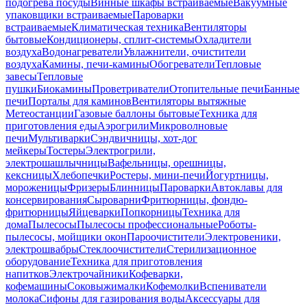
подогрева посуды
Винные шкафы встраиваемые
Вакуумные
упаковщики встраиваемые
Пароварки
встраиваемые
Климатическая техника
Вентиляторы
бытовые
Кондиционеры, сплит-системы
Охладители
воздуха
Водонагреватели
Увлажнители, очистители
воздуха
Камины, печи-камины
Обогреватели
Тепловые
завесы
Тепловые
пушки
Биокамины
Проветриватели
Отопительные печи
Банные
печи
Порталы для каминов
Вентиляторы вытяжные
Метеостанции
Газовые баллоны бытовые
Техника для
приготовления еды
Аэрогрили
Микроволновые
печи
Мультиварки
Сэндвичницы, хот-дог
мейкеры
Тостеры
Электрогрили,
электрошашлычницы
Вафельницы, орешницы,
кексницы
Хлебопечки
Ростеры, мини-печи
Йогуртницы,
мороженицы
Фризеры
Блинницы
Пароварки
Автоклавы для
консервирования
Сыроварни
Фритюрницы, фондю-
фритюрницы
Яйцеварки
Попкорницы
Техника для
дома
Пылесосы
Пылесосы профессиональные
Роботы-
пылесосы, мойщики окон
Пароочистители
Электровеники,
электрошвабры
Стеклоочистители
Стерилизационное
оборудование
Техника для приготовления
напитков
Электрочайники
Кофеварки,
кофемашины
Соковыжималки
Кофемолки
Вспениватели
молока
Сифоны для газирования воды
Аксессуары для