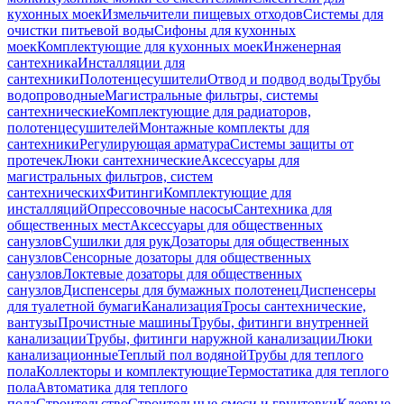
кухонных моек
Измельчители пищевых отходов
Системы для
очистки питьевой воды
Сифоны для кухонных
моек
Комплектующие для кухонных моек
Инженерная
сантехника
Инсталляции для
сантехники
Полотенцесушители
Отвод и подвод воды
Трубы
водопроводные
Магистральные фильтры, системы
сантехнические
Комплектующие для радиаторов,
полотенцесушителей
Монтажные комплекты для
сантехники
Регулирующая арматура
Системы защиты от
протечек
Люки сантехнические
Аксессуары для
магистральных фильтров, систем
сантехнических
Фитинги
Комплектующие для
инсталляций
Опрессовочные насосы
Сантехника для
общественных мест
Аксессуары для общественных
санузлов
Сушилки для рук
Дозаторы для общественных
санузлов
Сенсорные дозаторы для общественных
санузлов
Локтевые дозаторы для общественных
санузлов
Диспенсеры для бумажных полотенец
Диспенсеры
для туалетной бумаги
Канализация
Тросы сантехнические,
вантузы
Прочистные машины
Трубы, фитинги внутренней
канализации
Трубы, фитинги наружной канализации
Люки
канализационные
Теплый пол водяной
Трубы для теплого
пола
Коллекторы и комплектующие
Термостатика для теплого
пола
Автоматика для теплого
пола
Строительство
Строительные смеси и грунтовки
Клеевые