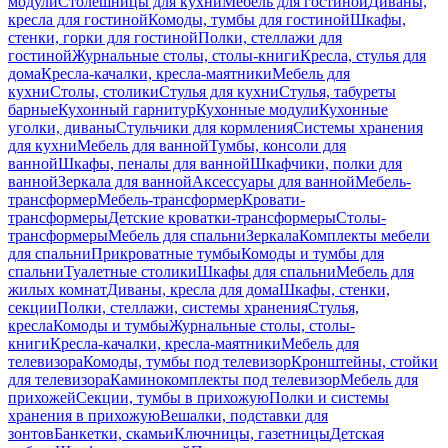
модули
Столешницы для кухни
Мебель для гостиной
Диваны,
кресла для гостиной
Комоды, тумбы для гостиной
Шкафы,
стенки, горки для гостиной
Полки, стеллажи для
гостиной
Журнальные столы, столы-книги
Кресла, стулья для
дома
Кресла-качалки, кресла-маятники
Мебель для
кухни
Столы, столики
Стулья для кухни
Стулья, табуреты
барные
Кухонный гарнитур
Кухонные модули
Кухонные
уголки, диваны
Стульчики для кормления
Системы хранения
для кухни
Мебель для ванной
Тумбы, консоли для
ванной
Шкафы, пеналы для ванной
Шкафчики, полки для
ванной
Зеркала для ванной
Аксессуары для ванной
Мебель-
трансформер
Мебель-трансформер
Кровати-
трансформеры
Детские кроватки-трансформеры
Столы-
трансформеры
Мебель для спальни
Зеркала
Комплекты мебели
для спальни
Прикроватные тумбы
Комоды и тумбы для
спальни
Туалетные столики
Шкафы для спальни
Мебель для
жилых комнат
Диваны, кресла для дома
Шкафы, стенки,
секции
Полки, стеллажи, системы хранения
Стулья,
кресла
Комоды и тумбы
Журнальные столы, столы-
книги
Кресла-качалки, кресла-маятники
Мебель для
телевизора
Комоды, тумбы под телевизор
Кронштейны, стойки
для телевизора
Каминокомплекты под телевизор
Мебель для
прихожей
Секции, тумбы в прихожую
Полки и системы
хранения в прихожую
Вешалки, подставки для
зонтов
Банкетки, скамьи
Ключницы, газетницы
Детская