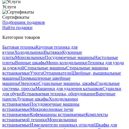
Услуги
Сертификаты
Подборщик подарков
Найти подарки
Категории товаров
Бытовая техника
Крупная техника для
кухни
Холодильники
Вытяжки
Кухонные
плиты
Морозильники
Посудомоечные машины
Настольные
плиты
Винные шкафы
Мини-холодильники
Техника для ухода
за одеждой
Стиральные машины
Стиральные машины
встраиваемые
Утюги
Отпариватели
Швейные, вышивальные
машины
Промышленные швейные
машины
Оверлоки
Сушильные машины, шкафы
Гладильные
системы, прессы
Машинки для удаления катышков
Сушилки
для обуви
Встраиваемая техника, оборудование
Варочные
панели
Духовые шкафы
Холодильники
встраиваемые
Посудомоечные машины
встраиваемые
Микроволновые печи
встраиваемые
Кофемашины встраиваемые
Комплекты
встраиваемой техники
Морозильники
встраиваемые
Измельчители пищевых отходов
Шкафы для