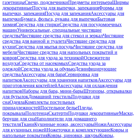
газетницы
Свечи, подсвечники
Предметы интерьера
Ширмы
декоративные
Посуда для выпечки, запекания
Формы для
выпечки, запекания
Посуда для запекания
Аксессуары для
выпечки
Бумага, фольга, рукава для выпечки
Бытовая
химия
Средства для стирки
Средства для посудомоечных
машин
Универсальные, специальные чистящие
средства
Чистящие средства для стекол и зеркал
Чистящие
средства для ванной и туалета
Чистящие средства для
кухни
Средства для мытья посуды
Чистящие средства для
мебели
Чистящие средства для напольных покрытий и
ковров
Средства для ухода за техникой
Освежители
воздуха
Средства от насекомых
Средства ухода за
одеждой
Средства ухода за обувью
Дезинфицирующие
средства
Аксессуары для бара
Сервировка для
напитков
Аксессуары для хранения напитков
Аксессуары для
приготовления коктейлей
Аксессуары для охлаждения
напитков
Наборы для бара, мини-бары
Штопоры, открывалки
для бутылок
Домашний текстиль
Подушки для
сна
Одеяла
Комплекты постельных
принадлежностей
Постельное белье
Пледы,
покрывала
Полотенца
Скатерти
Подушки декоративные
Маски,
беруши для сна
Наполнители для домашнего
текстиля
Ткани
Кухонные ножи, аксессуары
Ножи
Аксессуары
для кухонных ножей
Ножеточки и комплектующие
Ковры и
напольные покрытия
Ковры, циновки, шкуры
Ковры,