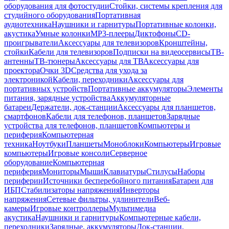
оборудования для фотостудии
Стойки, системы крепления для
студийного оборудования
Портативная
аудиотехника
Наушники и гарнитуры
Портативные колонки,
акустика
Умные колонки
MP3-плееры
Диктофоны
CD-
проигрыватели
Аксессуары для телевизоров
Кронштейны,
стойки
Кабели для телевизоров
Подписки на видеосервисы
ТВ-
антенны
ТВ-тюнеры
Аксессуары для ТВ
Аксессуары для
проектора
Очки 3D
Средства для ухода за
электроникой
Кабели, переходники
Аксессуары для
портативных устройств
Портативные аккумуляторы
Элементы
питания, зарядные устройства
Аккумуляторные
батареи
Держатели, док-станции
Аксессуары для планшетов,
смартфонов
Кабели для телефонов, планшетов
Зарядные
устройства для телефонов, планшетов
Компьютеры и
периферия
Компьютерная
техника
Ноутбуки
Планшеты
Моноблоки
Компьютеры
Игровые
компьютеры
Игровые консоли
Серверное
оборудование
Компьютерная
периферия
Мониторы
Мыши
Клавиатуры
Стилусы
Наборы
периферии
Источники бесперебойного питания
Батареи для
ИБП
Стабилизаторы напряжения
Инверторы
напряжения
Сетевые фильтры, удлинители
Веб-
камеры
Игровые контроллеры
Мультимедиа
акустика
Наушники и гарнитуры
Компьютерные кабели,
переходники
Зарядные, аккумуляторы
Док-станции,