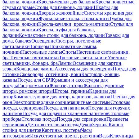
балкона, лоджии
Кресла-мешки для балкона
Кресла подвесные,
стулья садовые
Столы для балкона, лоджии
Шкафы для
балкона, лоджии
Дверцы жалюзийные
Системы хранения для
балкона, лоджии
Журнальные столы, столы-книги
Тумбы для
балкона, лоджии
Кресла-качалки, кресла-маятники
Стулья для
балкона, лоджии
Кресла, пуфы для балкона,
лоджии
Компактные столы для балкона, лоджии
Товары для
дома, бакалея
Освещение
Люстры, потолочные
светильники
Торшеры
Прикроватные лампы,
ночники
Настольные лампы
Споты
Настенные светильники,
бра
Точечные светильники
Трековые светильники
Уличные
светильники, фонари, бра
Лампы
Освещение для картин,
зеркал
Кольцевые лампы
Аксессуары для освещения
Посуда для
готовки
Сковороды, сотейники, воки
Кастрюли, ковши,
казаны
Посуда для СВЧ
Крышки и аксессуары для
посуды
Гастроемкости
Жалюзи, шторы
Жалюзи, рулонные
шторы, римские шторы
Шторы, гардины
Карнизы для
штор
Комплектующие для штор, карнизов, жалюзи
Пленки для
окон
Электроприводные солнцезащитные системы
Столовая
посуда, сервировка
Посуда для напитков
Посуда для горячих
напитков
Посуда для подачи и хранения напитков
Столовые
приборы
Столовая посуда
Посуда для сервировки
Предметы
сервировки
Детская столовая посуда
Декор
Зеркала
Кашпо,
стойки для цветов
Картины, постеры
Часы
интерьерные
Искусственные цветы, растения
Вазы
Ключницы,