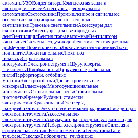
автоматы
УЗО
Конденсаторы
Комплексная защита
электродвигателей
Аксессуары для модульной
автоматики
Светотехника
Промышленное и сигнальное
освещение
Светодиодные ленты
Точечные
светильники
Трековые светильники
Аксессуары для
светотехники
Аксессуары для светодиодных
лент
Вентиляция
Вентиляторы вытяжные
Вентиляторы
канальные
Системы воздуховодов
Решетки вентиляционные,
диффузоры
Проветриватели
Люки
Люки ревизионные
Люки
под плитку
Люки напольные
Люки под
покраску
Строительный
инструмент
Электроинструмент
Шуруповерты,
гайковерты
Шлифмашины
Циркулярные, сабельные
пилы
Перфораторы, отбойные
молотки
Электролобзики
Дрели
Строительные
миксеры
Дальномеры
Многофункциональные
инструменты
Строительные фены
Строительные
пистолеты
Фрезеры
Рубанки, стамески
электрические
Краскопульты
Степлеры,
гвоздезабиватели
Электрические ножницы, резаки
Насадки для
электроинструмента
Аксессуары для
электроинструмента
Аккумуляторы, зарядные устройства для
электроинструмента
Наборы электроинструмента
Силовая и
строительная техника
Бетоносмесители
Генераторы
Тали,
тельферы
Такелаж
Виброплиты, глубинные