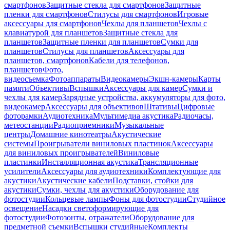
смартфонов
Защитные стекла для смартфонов
Защитные
пленки для смартфонов
Стилусы для смартфонов
Игровые
аксессуары для смартфонов
Чехлы для планшетов
Чехлы с
клавиатурой для планшетов
Защитные стекла для
планшетов
Защитные пленки для планшетов
Сумки для
планшетов
Стилусы для планшетов
Аксессуары для
планшетов, смартфонов
Кабели для телефонов,
планшетов
Фото,
видеосъемка
Фотоаппараты
Видеокамеры
Экшн-камеры
Карты
памяти
Объективы
Вспышки
Аксессуары для камер
Сумки и
чехлы для камер
Зарядные устройства, аккумуляторы для фото,
видеокамер
Аксессуары для объективов
Штативы
Цифровые
фоторамки
Аудиотехника
Мультимедиа акустика
Радиочасы,
метеостанции
Радиоприемники
Музыкальные
центры
Домашние кинотеатры
Акустические
системы
Проигрыватели виниловых пластинок
Аксессуары
для виниловых проигрывателей
Виниловые
пластинки
Инсталляционная акустика
Трансляционные
усилители
Аксессуары для аудиотехники
Комплектующие для
акустики
Акустические кабели
Подставки, стойки для
акустики
Сумки, чехлы для акустики
Оборудование для
фотостудии
Кольцевые лампы
Фоны для фотостудии
Студийное
освещение
Насадки светоформирующие для
фотостудии
Фотозонты, отражатели
Оборудование для
предметной съемки
Вспышки студийные
Комплекты