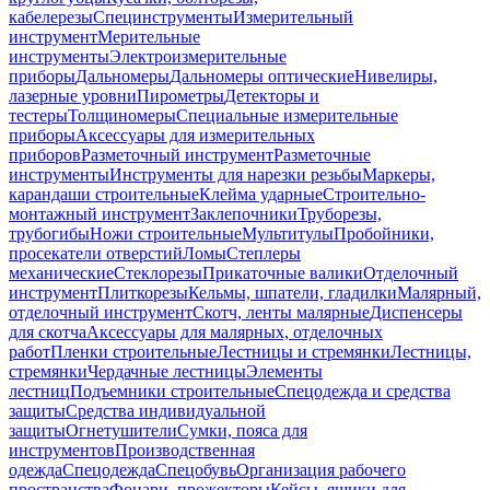
кабелерезы
Специнструменты
Измерительный
инструмент
Мерительные
инструменты
Электроизмерительные
приборы
Дальномеры
Дальномеры оптические
Нивелиры,
лазерные уровни
Пирометры
Детекторы и
тестеры
Толщиномеры
Специальные измерительные
приборы
Аксессуары для измерительных
приборов
Разметочный инструмент
Разметочные
инструменты
Инструменты для нарезки резьбы
Маркеры,
карандаши строительные
Клейма ударные
Строительно-
монтажный инструмент
Заклепочники
Труборезы,
трубогибы
Ножи строительные
Мультитулы
Пробойники,
просекатели отверстий
Ломы
Степлеры
механические
Стеклорезы
Прикаточные валики
Отделочный
инструмент
Плиткорезы
Кельмы, шпатели, гладилки
Малярный,
отделочный инструмент
Скотч, ленты малярные
Диспенсеры
для скотча
Аксессуары для малярных, отделочных
работ
Пленки строительные
Лестницы и стремянки
Лестницы,
стремянки
Чердачные лестницы
Элементы
лестниц
Подъемники строительные
Спецодежда и средства
защиты
Средства индивидуальной
защиты
Огнетушители
Сумки, пояса для
инструментов
Производственная
одежда
Спецодежда
Спецобувь
Организация рабочего
пространства
Фонари, прожекторы
Кейсы, ящики для