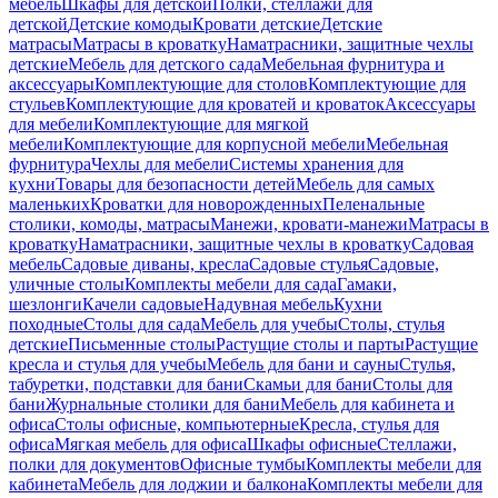
мебель
Шкафы для детской
Полки, стеллажи для
детской
Детские комоды
Кровати детские
Детские
матрасы
Матрасы в кроватку
Наматрасники, защитные чехлы
детские
Мебель для детского сада
Мебельная фурнитура и
аксессуары
Комплектующие для столов
Комплектующие для
стульев
Комплектующие для кроватей и кроваток
Аксессуары
для мебели
Комплектующие для мягкой
мебели
Комплектующие для корпусной мебели
Мебельная
фурнитура
Чехлы для мебели
Системы хранения для
кухни
Товары для безопасности детей
Мебель для самых
маленьких
Кроватки для новорожденных
Пеленальные
столики, комоды, матрасы
Манежи, кровати-манежи
Матрасы в
кроватку
Наматрасники, защитные чехлы в кроватку
Садовая
мебель
Садовые диваны, кресла
Садовые стулья
Садовые,
уличные столы
Комплекты мебели для сада
Гамаки,
шезлонги
Качели садовые
Надувная мебель
Кухни
походные
Столы для сада
Мебель для учебы
Столы, стулья
детские
Письменные столы
Растущие столы и парты
Растущие
кресла и стулья для учебы
Мебель для бани и сауны
Стулья,
табуретки, подставки для бани
Скамьи для бани
Столы для
бани
Журнальные столики для бани
Мебель для кабинета и
офиса
Столы офисные, компьютерные
Кресла, стулья для
офиса
Мягкая мебель для офиса
Шкафы офисные
Стеллажи,
полки для документов
Офисные тумбы
Комплекты мебели для
кабинета
Мебель для лоджии и балкона
Комплекты мебели для