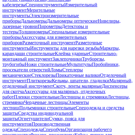
кабелерезы
Специнструменты
Измерительный
инструмент
Мерительные
инструменты
Электроизмерительные
приборы
Дальномеры
Дальномеры оптические
Нивелиры,
лазерные уровни
Пирометры
Детекторы и
тестеры
Толщиномеры
Специальные измерительные
приборы
Аксессуары для измерительных
приборов
Разметочный инструмент
Разметочные
инструменты
Инструменты для нарезки резьбы
Маркеры,
карандаши строительные
Клейма ударные
Строительно-
монтажный инструмент
Заклепочники
Труборезы,
трубогибы
Ножи строительные
Мультитулы
Пробойники,
просекатели отверстий
Ломы
Степлеры
механические
Стеклорезы
Прикаточные валики
Отделочный
инструмент
Плиткорезы
Кельмы, шпатели, гладилки
Малярный,
отделочный инструмент
Скотч, ленты малярные
Диспенсеры
для скотча
Аксессуары для малярных, отделочных
работ
Пленки строительные
Лестницы и стремянки
Лестницы,
стремянки
Чердачные лестницы
Элементы
лестниц
Подъемники строительные
Спецодежда и средства
защиты
Средства индивидуальной
защиты
Огнетушители
Сумки, пояса для
инструментов
Производственная
одежда
Спецодежда
Спецобувь
Организация рабочего
пространства
Фонари, прожекторы
Кейсы, ящики для