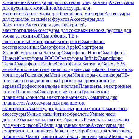
хлебопечек
Аксессуары для тостеров, сэндвичниц
Аксессуары
для кухонных комбайнов
Аксессуары для
мясорубок
Аксессуары для блендеров, миксеров
Аксессуары
для сушилок овощей и фруктов
Аксессуары для
йогуртниц
Аксессуары для аэрогрилей,
электрогрилей
Аксессуары для соковыжималок
Средства для
ухода за техникой
Смартфоны, ТВ и
электроника
Смартфоны
Смартфоны
Смартфоны
восстановленные
Смартфоны Apple
Смартфоны
Xiaomi
Смартфоны Samsung
Смартфоны Honor
Смартфоны
Huawei
Смартфоны POCO
Смартфоны Infinix
Смартфоны
Tecno
Смартфоны Realme
Смартфоны Samsung Galaxy S26
series
Кнопочные телефоны
Складные смартфоны
Телевизоры,
мониторы
Телевизоры
Мониторы
Мониторы-телевизоры
ТВ-
приставки и медиаплееры
Проекторы
Проекционные
экраны
Профессиональные дисплеи
Планшеты, электронные
книги
Планшеты
Электронные книги
Графические
планшеты
Блокноты электронные
Чехлы, бамперы для
планшетов
Аксессуары для планшетов,
смартфонов
Аксессуары для электронных книг
Смарт-часы,
аксессуары
Умные часы
Фитнес-браслеты
Умные часы
детские
Умные часы, фитнес-браслеты
Ремешки, аксессуары
для умных часов
Кабели для умных часов
Аксессуары для
смартфонов, планшетов
Зарядные устройства для телефонов,
планшетов
Чехлы, защитные стекла для телефонов
Чехлы для