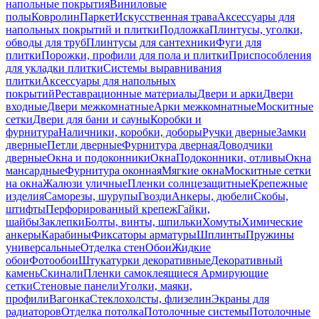
напольные покрытия
Виниловые
полы
Ковролин
Паркет
Искусственная трава
Аксессуары для
напольных покрытий и плитки
Подложка
Плинтусы, уголки,
обводы для труб
Плинтусы для сантехники
Фуги для
плитки
Порожки, профили для пола и плитки
Приспособления
для укладки плитки
Системы выравнивания
плитки
Аксессуары для напольных
покрытий
Реставрационные материалы
Двери и арки
Двери
входные
Двери межкомнатные
Арки межкомнатные
Москитные
сетки
Двери для бани и сауны
Коробки и
фурнитура
Наличники, коробки, доборы
Ручки дверные
Замки
дверные
Петли дверные
Фурнитура дверная
Доводчики
дверные
Окна и подоконники
Окна
Подоконники, отливы
Окна
мансардные
Фурнитура оконная
Мягкие окна
Москитные сетки
на окна
Жалюзи уличные
Пленки солнцезащитные
Крепежные
изделия
Саморезы, шурупы
Гвозди
Анкеры, дюбели
Скобы,
штифты
Перфорированный крепеж
Гайки,
шайбы
Заклепки
Болты, винты, шпильки
Хомуты
Химические
анкеры
Карабины
Фиксаторы арматуры
Шплинты
Пружины
универсальные
Отделка стен
Обои
Жидкие
обои
Фотообои
Штукатурки декоративные
Декоративный
камень
Скинали
Пленки самоклеящиеся
Армирующие
сетки
Стеновые панели
Уголки, маяки,
профили
Вагонка
Стеклохолсты, флизелин
Экраны для
радиаторов
Отделка потолка
Потолочные системы
Потолочные