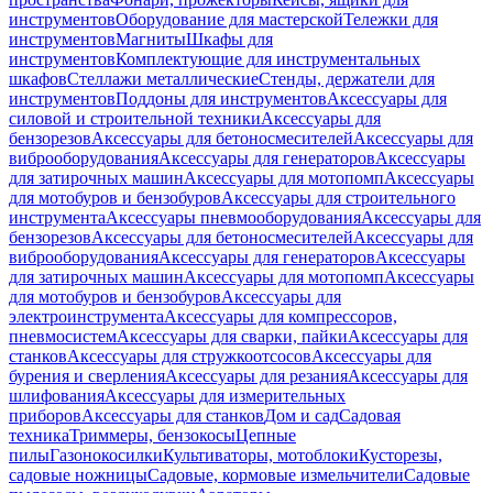
инструментов
Оборудование для мастерской
Тележки для
инструментов
Магниты
Шкафы для
инструментов
Комплектующие для инструментальных
шкафов
Стеллажи металлические
Стенды, держатели для
инструментов
Поддоны для инструментов
Аксессуары для
силовой и строительной техники
Аксессуары для
бензорезов
Аксессуары для бетоносмесителей
Аксессуары для
виброоборудования
Аксессуары для генераторов
Аксессуары
для затирочных машин
Аксессуары для мотопомп
Аксессуары
для мотобуров и бензобуров
Аксессуары для строительного
инструмента
Аксессуары пневмооборудования
Аксессуары для
бензорезов
Аксессуары для бетоносмесителей
Аксессуары для
виброоборудования
Аксессуары для генераторов
Аксессуары
для затирочных машин
Аксессуары для мотопомп
Аксессуары
для мотобуров и бензобуров
Аксессуары для
электроинструмента
Аксессуары для компрессоров,
пневмосистем
Аксессуары для сварки, пайки
Аксессуары для
станков
Аксессуары для стружкоотсосов
Аксессуары для
бурения и сверления
Аксессуары для резания
Аксессуары для
шлифования
Аксессуары для измерительных
приборов
Аксессуары для станков
Дом и сад
Садовая
техника
Триммеры, бензокосы
Цепные
пилы
Газонокосилки
Культиваторы, мотоблоки
Кусторезы,
садовые ножницы
Садовые, кормовые измельчители
Садовые