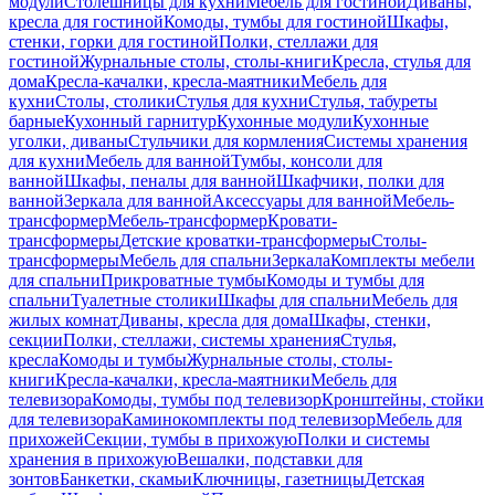
модули
Столешницы для кухни
Мебель для гостиной
Диваны,
кресла для гостиной
Комоды, тумбы для гостиной
Шкафы,
стенки, горки для гостиной
Полки, стеллажи для
гостиной
Журнальные столы, столы-книги
Кресла, стулья для
дома
Кресла-качалки, кресла-маятники
Мебель для
кухни
Столы, столики
Стулья для кухни
Стулья, табуреты
барные
Кухонный гарнитур
Кухонные модули
Кухонные
уголки, диваны
Стульчики для кормления
Системы хранения
для кухни
Мебель для ванной
Тумбы, консоли для
ванной
Шкафы, пеналы для ванной
Шкафчики, полки для
ванной
Зеркала для ванной
Аксессуары для ванной
Мебель-
трансформер
Мебель-трансформер
Кровати-
трансформеры
Детские кроватки-трансформеры
Столы-
трансформеры
Мебель для спальни
Зеркала
Комплекты мебели
для спальни
Прикроватные тумбы
Комоды и тумбы для
спальни
Туалетные столики
Шкафы для спальни
Мебель для
жилых комнат
Диваны, кресла для дома
Шкафы, стенки,
секции
Полки, стеллажи, системы хранения
Стулья,
кресла
Комоды и тумбы
Журнальные столы, столы-
книги
Кресла-качалки, кресла-маятники
Мебель для
телевизора
Комоды, тумбы под телевизор
Кронштейны, стойки
для телевизора
Каминокомплекты под телевизор
Мебель для
прихожей
Секции, тумбы в прихожую
Полки и системы
хранения в прихожую
Вешалки, подставки для
зонтов
Банкетки, скамьи
Ключницы, газетницы
Детская