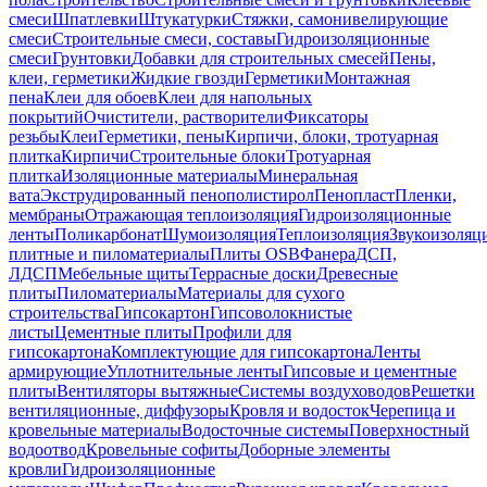
смеси
Шпатлевки
Штукатурки
Стяжки, самонивелирующие
смеси
Строительные смеси, составы
Гидроизоляционные
смеси
Грунтовки
Добавки для строительных смесей
Пены,
клеи, герметики
Жидкие гвозди
Герметики
Монтажная
пена
Клеи для обоев
Клеи для напольных
покрытий
Очистители, растворители
Фиксаторы
резьбы
Клеи
Герметики, пены
Кирпичи, блоки, тротуарная
плитка
Кирпичи
Строительные блоки
Тротуарная
плитка
Изоляционные материалы
Минеральная
вата
Экструдированный пенополистирол
Пенопласт
Пленки,
мембраны
Отражающая теплоизоляция
Гидроизоляционные
ленты
Поликарбонат
Шумоизоляция
Теплоизоляция
Звукоизоляц
плитные и пиломатериалы
Плиты OSB
Фанера
ДСП,
ЛДСП
Мебельные щиты
Террасные доски
Древесные
плиты
Пиломатериалы
Материалы для сухого
строительства
Гипсокартон
Гипсоволокнистые
листы
Цементные плиты
Профили для
гипсокартона
Комплектующие для гипсокартона
Ленты
армирующие
Уплотнительные ленты
Гипсовые и цементные
плиты
Вентиляторы вытяжные
Системы воздуховодов
Решетки
вентиляционные, диффузоры
Кровля и водосток
Черепица и
кровельные материалы
Водосточные системы
Поверхностный
водоотвод
Кровельные софиты
Доборные элементы
кровли
Гидроизоляционные