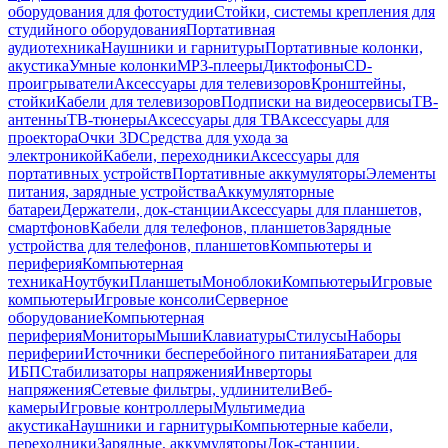
оборудования для фотостудии
Стойки, системы крепления для
студийного оборудования
Портативная
аудиотехника
Наушники и гарнитуры
Портативные колонки,
акустика
Умные колонки
MP3-плееры
Диктофоны
CD-
проигрыватели
Аксессуары для телевизоров
Кронштейны,
стойки
Кабели для телевизоров
Подписки на видеосервисы
ТВ-
антенны
ТВ-тюнеры
Аксессуары для ТВ
Аксессуары для
проектора
Очки 3D
Средства для ухода за
электроникой
Кабели, переходники
Аксессуары для
портативных устройств
Портативные аккумуляторы
Элементы
питания, зарядные устройства
Аккумуляторные
батареи
Держатели, док-станции
Аксессуары для планшетов,
смартфонов
Кабели для телефонов, планшетов
Зарядные
устройства для телефонов, планшетов
Компьютеры и
периферия
Компьютерная
техника
Ноутбуки
Планшеты
Моноблоки
Компьютеры
Игровые
компьютеры
Игровые консоли
Серверное
оборудование
Компьютерная
периферия
Мониторы
Мыши
Клавиатуры
Стилусы
Наборы
периферии
Источники бесперебойного питания
Батареи для
ИБП
Стабилизаторы напряжения
Инверторы
напряжения
Сетевые фильтры, удлинители
Веб-
камеры
Игровые контроллеры
Мультимедиа
акустика
Наушники и гарнитуры
Компьютерные кабели,
переходники
Зарядные, аккумуляторы
Док-станции,