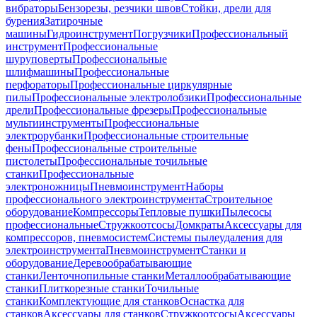
вибраторы
Бензорезы, резчики швов
Стойки, дрели для
бурения
Затирочные
машины
Гидроинструмент
Погрузчики
Профессиональный
инструмент
Профессиональные
шуруповерты
Профессиональные
шлифмашины
Профессиональные
перфораторы
Профессиональные циркулярные
пилы
Профессиональные электролобзики
Профессиональные
дрели
Профессиональные фрезеры
Профессиональные
мультиинструменты
Профессиональные
электрорубанки
Профессиональные строительные
фены
Профессиональные строительные
пистолеты
Профессиональные точильные
станки
Профессиональные
электроножницы
Пневмоинструмент
Наборы
профессионального электроинструмента
Строительное
оборудование
Компрессоры
Тепловые пушки
Пылесосы
профессиональные
Стружкоотсосы
Домкраты
Аксессуары для
компрессоров, пневмосистем
Системы пылеудаления для
электроинструмента
Пневмоинструмент
Станки и
оборудование
Деревообрабатывающие
станки
Ленточнопильные станки
Металлообрабатывающие
станки
Плиткорезные станки
Точильные
станки
Комплектующие для станков
Оснастка для
станков
Аксессуары для станков
Стружкоотсосы
Аксессуары