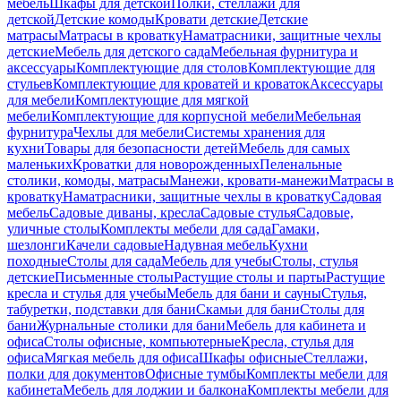
мебель
Шкафы для детской
Полки, стеллажи для
детской
Детские комоды
Кровати детские
Детские
матрасы
Матрасы в кроватку
Наматрасники, защитные чехлы
детские
Мебель для детского сада
Мебельная фурнитура и
аксессуары
Комплектующие для столов
Комплектующие для
стульев
Комплектующие для кроватей и кроваток
Аксессуары
для мебели
Комплектующие для мягкой
мебели
Комплектующие для корпусной мебели
Мебельная
фурнитура
Чехлы для мебели
Системы хранения для
кухни
Товары для безопасности детей
Мебель для самых
маленьких
Кроватки для новорожденных
Пеленальные
столики, комоды, матрасы
Манежи, кровати-манежи
Матрасы в
кроватку
Наматрасники, защитные чехлы в кроватку
Садовая
мебель
Садовые диваны, кресла
Садовые стулья
Садовые,
уличные столы
Комплекты мебели для сада
Гамаки,
шезлонги
Качели садовые
Надувная мебель
Кухни
походные
Столы для сада
Мебель для учебы
Столы, стулья
детские
Письменные столы
Растущие столы и парты
Растущие
кресла и стулья для учебы
Мебель для бани и сауны
Стулья,
табуретки, подставки для бани
Скамьи для бани
Столы для
бани
Журнальные столики для бани
Мебель для кабинета и
офиса
Столы офисные, компьютерные
Кресла, стулья для
офиса
Мягкая мебель для офиса
Шкафы офисные
Стеллажи,
полки для документов
Офисные тумбы
Комплекты мебели для
кабинета
Мебель для лоджии и балкона
Комплекты мебели для