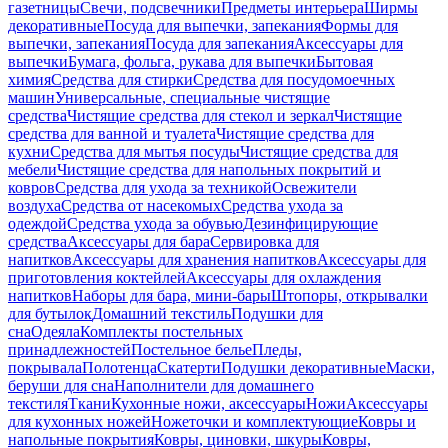
газетницы
Свечи, подсвечники
Предметы интерьера
Ширмы
декоративные
Посуда для выпечки, запекания
Формы для
выпечки, запекания
Посуда для запекания
Аксессуары для
выпечки
Бумага, фольга, рукава для выпечки
Бытовая
химия
Средства для стирки
Средства для посудомоечных
машин
Универсальные, специальные чистящие
средства
Чистящие средства для стекол и зеркал
Чистящие
средства для ванной и туалета
Чистящие средства для
кухни
Средства для мытья посуды
Чистящие средства для
мебели
Чистящие средства для напольных покрытий и
ковров
Средства для ухода за техникой
Освежители
воздуха
Средства от насекомых
Средства ухода за
одеждой
Средства ухода за обувью
Дезинфицирующие
средства
Аксессуары для бара
Сервировка для
напитков
Аксессуары для хранения напитков
Аксессуары для
приготовления коктейлей
Аксессуары для охлаждения
напитков
Наборы для бара, мини-бары
Штопоры, открывалки
для бутылок
Домашний текстиль
Подушки для
сна
Одеяла
Комплекты постельных
принадлежностей
Постельное белье
Пледы,
покрывала
Полотенца
Скатерти
Подушки декоративные
Маски,
беруши для сна
Наполнители для домашнего
текстиля
Ткани
Кухонные ножи, аксессуары
Ножи
Аксессуары
для кухонных ножей
Ножеточки и комплектующие
Ковры и
напольные покрытия
Ковры, циновки, шкуры
Ковры,