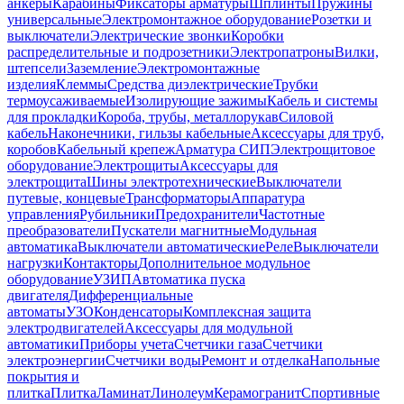
анкеры
Карабины
Фиксаторы арматуры
Шплинты
Пружины
универсальные
Электромонтажное оборудование
Розетки и
выключатели
Электрические звонки
Коробки
распределительные и подрозетники
Электропатроны
Вилки,
штепсели
Заземление
Электромонтажные
изделия
Клеммы
Средства диэлектрические
Трубки
термоусаживаемые
Изолирующие зажимы
Кабель и системы
для прокладки
Короба, трубы, металлорукав
Силовой
кабель
Наконечники, гильзы кабельные
Аксессуары для труб,
коробов
Кабельный крепеж
Арматура СИП
Электрощитовое
оборудование
Электрощиты
Аксессуары для
электрощита
Шины электротехнические
Выключатели
путевые, концевые
Трансформаторы
Аппаратура
управления
Рубильники
Предохранители
Частотные
преобразователи
Пускатели магнитные
Модульная
автоматика
Выключатели автоматические
Реле
Выключатели
нагрузки
Контакторы
Дополнительное модульное
оборудование
УЗИП
Автоматика пуска
двигателя
Дифференциальные
автоматы
УЗО
Конденсаторы
Комплексная защита
электродвигателей
Аксессуары для модульной
автоматики
Приборы учета
Счетчики газа
Счетчики
электроэнергии
Счетчики воды
Ремонт и отделка
Напольные
покрытия и
плитка
Плитка
Ламинат
Линолеум
Керамогранит
Спортивные