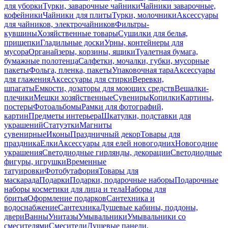
для уборки
Турки, заварочные чайники
Чайники заварочные,
кофейники
Чайники для плиты
Турки, молочники
Аксессуары
для чайников, электрочайников
Фильтры-
кувшины
Хозяйственные товары
Сушилки для белья,
прищепки
Гладильные доски
Урны, контейнеры для
мусора
Органайзеры, корзины, ящики
Туалетная бумага,
бумажные полотенца
Салфетки, мочалки, губки, мусорные
пакеты
Фольга, пленка, пакеты
Упаковочная тара
Аксессуары
для глажения
Аксессуары для стирки
Веревки,
шпагаты
Емкости, дозаторы для моющих средств
Вешалки-
плечики
Мешки хозяйственные
Сувениры
Копилки
Картины,
постеры
Фотоальбомы
Рамки для фотографий,
картин
Предметы интерьера
Шкатулки, подставки для
украшений
Статуэтки
Магниты
сувенирные
Иконы
Праздничный декор
Товары для
праздника
Елки
Аксессуары для елей новогодних
Новогодние
украшения
Светодиодные гирлянды, декорации
Светодиодные
фигуры, игрушки
Временные
татуировки
Фотобутафория
Товары для
маскарада
Подарки
Подарки, подарочные наборы
Подарочные
наборы косметики для лица и тела
Наборы для
бритья
Оформление подарков
Сантехника и
водоснабжение
Сантехника
Душевые кабины, поддоны,
двери
Ванны
Унитазы
Умывальники
Умывальники со
смесителями
Смесители
Душевые панели,