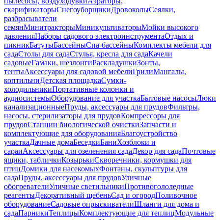
пылесосы, воздуходувки
Аэраторы,
скарификаторы
Снегоуборщики
Дровоколы
Сеялки,
разбрасыватели
семян
Минитракторы
Миникультиваторы
Мойки высокого
давления
Наборы садового электроинструмента
Отдых и
пикник
Батуты
Бассейны
Спа-бассейны
Комплекты мебели для
сада
Столы для сада
Стулья, кресла для сада
Качели
садовые
Гамаки, шезлонги
Раскладушки
Зонты,
тенты
Аксессуары для садовой мебели
Грили
Мангалы,
коптильни
Детская площадка
Сумки-
холодильники
Портативные колонки и
аудиосистемы
Оборудование для участка
Бытовые насосы
Люки
канализационные
Пруды, аксессуары для прудов
Фильтры,
насосы, стерилизаторы для прудов
Компрессоры для
прудов
Станции биологической очистки
Запчасти и
комплектующие для оборудования
Благоустройство
участка
Дачные дома
Беседки
Бани
Хозблоки и
сараи
Аксессуары для озеленения сада
Декор для сада
Почтовые
ящики, таблички
Козырьки
Скворечники, кормушки для
птиц
Домики для насекомых
Фонтаны, скульптуры для
сада
Пруды, аксессуары для прудов
Уличные
обогреватели
Уличные светильники
Противогололедные
реагенты
Декоративный щебень
Сад и огород
Поливочное
оборудование
Садовые опрыскиватели
Шланги для дома и
сада
Парники
Теплицы
Комплектующие для теплиц
Модульные