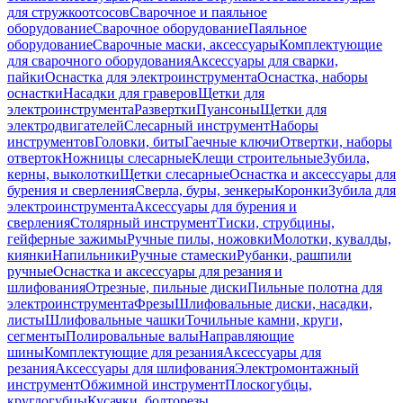
для стружкоотсосов
Сварочное и паяльное
оборудование
Сварочное оборудование
Паяльное
оборудование
Сварочные маски, аксессуары
Комплектующие
для сварочного оборудования
Аксессуары для сварки,
пайки
Оснастка для электроинструмента
Оснастка, наборы
оснастки
Насадки для граверов
Щетки для
электроинструмента
Развертки
Пуансоны
Щетки для
электродвигателей
Слесарный инструмент
Наборы
инструментов
Головки, биты
Гаечные ключи
Отвертки, наборы
отверток
Ножницы слесарные
Клещи строительные
Зубила,
керны, выколотки
Щетки слесарные
Оснастка и аксессуары для
бурения и сверления
Сверла, буры, зенкеры
Коронки
Зубила для
электроинструмента
Аксессуары для бурения и
сверления
Столярный инструмент
Тиски, струбцины,
гейферные зажимы
Ручные пилы, ножовки
Молотки, кувалды,
киянки
Напильники
Ручные стамески
Рубанки, рашпили
ручные
Оснастка и аксессуары для резания и
шлифования
Отрезные, пильные диски
Пильные полотна для
электроинструмента
Фрезы
Шлифовальные диски, насадки,
листы
Шлифовальные чашки
Точильные камни, круги,
сегменты
Полировальные валы
Направляющие
шины
Комплектующие для резания
Аксессуары для
резания
Аксессуары для шлифования
Электромонтажный
инструмент
Обжимной инструмент
Плоскогубцы,
круглогубцы
Кусачки, болторезы,