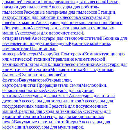
домашней техники
Принадлежности для пылесосов
Щетки,
насадки для пылесосов
Аксессуары для роботов-
пылесосов
Расходные материалы для пылесосов
Станции,
аккумуляторы для роботов-пылесосов
Аксессуары для
швейных машин
Аксессуары для промышленного швейного
оборудования
Аксессуары для стиральных и сушильных
машин
Аксессуары для пароочистителей,
отпаривателей
Аксессуары для стеклоочистителей
Техника для
измельчения продуктов
Блендеры
Кухонные комбайны,
измельчители
Планетарные
миксеры
Миксеры
Мясорубки
Ломтерезки
Комплектующие для
климатической техники
Управление климатической
техникой
Фильтры для климатической техники
Аксессуары для
климатической техники
Мелкая техника
Весы кухонные,
бытовые
Сушилки для овощей и
фруктов
Вакууматоры
Открывалки,
картофелечистки
Проращиватели семян
Маслобойки,
сепараторы бытовые
Аксессуары для крупной
техники
Аксессуары для вытяжек
Аксессуары для плит и
духовок
Аксессуары для холодильников
Аксессуары для
посудомоечных машин
Средства для посудомоечных
машин
Средства для ухода за техникой
Аксессуары для
кухонной техники
Аксессуары для микроволновых
печей
Вакуумные пакеты, контейнеры
Аксессуары для
кофемашин
Аксессуары для мультиварок,