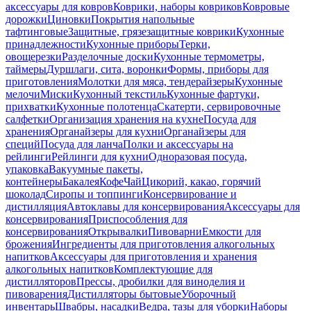
аксессуары для ковров
Коврики, наборы ковриков
Ковровые
дорожки
Циновки
Покрытия напольные
тафтинговые
Защитные, грязезащитные коврики
Кухонные
принадлежности
Кухонные приборы
Терки,
овощерезки
Разделочные доски
Кухонные термометры,
таймеры
Дуршлаги, сита, воронки
Формы, приборы для
приготовления
Молотки для мяса, тендерайзеры
Кухонные
мелочи
Миски
Кухонный текстиль
Кухонные фартуки,
прихватки
Кухонные полотенца
Скатерти, сервировочные
салфетки
Организация хранения на кухне
Посуда для
хранения
Органайзеры для кухни
Органайзеры для
специй
Посуда для ланча
Полки и аксессуары на
рейлинги
Рейлинги для кухни
Одноразовая посуда,
упаковка
Вакуумные пакеты,
контейнеры
Бакалея
Кофе
Чай
Цикорий, какао, горячий
шоколад
Сиропы и топпинги
Консервирование и
дистилляция
Автоклавы для консервирования
Аксессуары для
консервирования
Приспособления для
консервирования
Открывалки
Пивоварни
Емкости для
брожения
Ингредиенты для приготовления алкогольных
напитков
Аксессуары для приготовления и хранения
алкогольных напитков
Комплектующие для
дистилляторов
Прессы, дробилки для виноделия и
пивоварения
Дистилляторы бытовые
Уборочный
инвентарь
Швабры, насадки
Ведра, тазы для уборки
Наборы