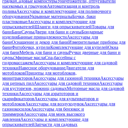
грядки
Садовые компостеры
Уничтожители, отпугиватели
насекомых и грызунов
Автоматизация и контроль
полива
Аксессуары и комплектующие для поливочного
оборудования
Укрывные материалы
Бочки, баки
пластиковые
Аксессуары и комплектующие для
опрыскивателей
Шланги для опрыскивателей
Товары для
бани
Бани
Сауны
Двери для бани и сауны
Бондарные
изделия
Банные принадлежности
Аксессуары для
бани
Оснащение и декор для бани
Измерительные приборы для
бани
Фитобочки, купели
Комплектующие для купелей
Окна
для бани
Мебель для бани и сауны
Ручки дверные для бани и
сауны
Эфирные масла
Спа-бассейны с
гидромассажем
Аксессуары и комплектующие для садовой
техники
Навесное оборудование
Двигатели для
мотоблоков
Прицепы для мотоблоков,
минитракторов
Аксессуары для газонной техники
Аксессуары
для цепных пил
Аксессуары для садовой техники
Аксессуары
для кусторезов, ножниц садовых
Моторные масла для садовой
техники
Аксессуары для аэратоторов и
скарификаторов
Аксессуары для культиваторов и
мотоблоков
Аксессуары для воздуходувок
Аксессуары для
газонокосилок
Аксессуары для бензокос и
триммеров
Аксессуары для моек высокого
давления
Аксессуары и комплектующие для
опрыскивателей
Запчасти для садовых