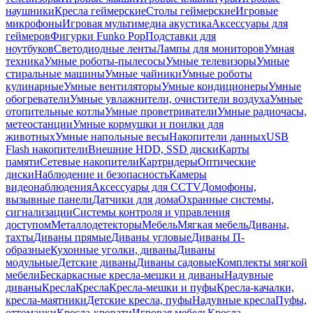
наушники
Кресла геймерские
Столы геймерские
Игровые
микрофоны
Игровая мультимедиа акустика
Аксессуары для
геймеров
Фигурки Funko Pop
Подставки для
ноутбуков
Светодиодные ленты
Лампы для мониторов
Умная
техника
Умные роботы-пылесосы
Умные телевизоры
Умные
стиральные машины
Умные чайники
Умные роботы
кулинарные
Умные вентиляторы
Умные кондиционеры
Умные
обогреватели
Умные увлажнители, очистители воздуха
Умные
отопительные котлы
Умные проветриватели
Умные радиочасы,
метеостанции
Умные кормушки и поилки для
животных
Умные напольные весы
Накопители данных
USB
Flash накопители
Внешние HDD, SSD диски
Карты
памяти
Сетевые накопители
Картридеры
Оптические
диски
Наблюдение и безопасность
Камеры
видеонаблюдения
Аксессуары для CCTV
Домофоны,
вызывные панели
Датчики для дома
Охранные системы,
сигнализации
Системы контроля и управления
доступом
Металлодетекторы
Мебель
Мягкая мебель
Диваны,
тахты
Диваны прямые
Диваны угловые
Диваны П-
образные
Кухонные уголки, диваны
Диваны
модульные
Детские диваны
Диваны садовые
Комплекты мягкой
мебели
Бескаркасные кресла-мешки и диваны
Надувные
диваны
Кресла
Кресла
Кресла-мешки и пуфы
Кресла-качалки,
кресла-маятники
Детские кресла, пуфы
Надувные кресла
Пуфы,
оттоманки
Кресла-кровати
Игровая мебель
Кресла