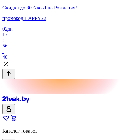
Скидки до 80% ко Дню Рождения!
промокод HAPPY22
02
дн
17
:
56
:
48
Каталог товаров