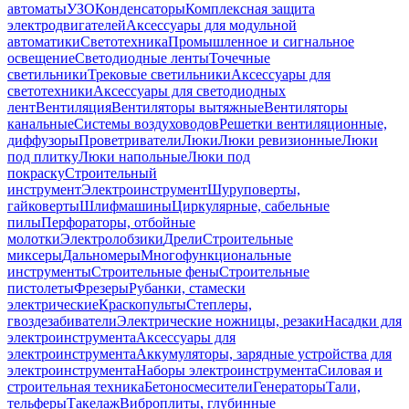
автоматы
УЗО
Конденсаторы
Комплексная защита
электродвигателей
Аксессуары для модульной
автоматики
Светотехника
Промышленное и сигнальное
освещение
Светодиодные ленты
Точечные
светильники
Трековые светильники
Аксессуары для
светотехники
Аксессуары для светодиодных
лент
Вентиляция
Вентиляторы вытяжные
Вентиляторы
канальные
Системы воздуховодов
Решетки вентиляционные,
диффузоры
Проветриватели
Люки
Люки ревизионные
Люки
под плитку
Люки напольные
Люки под
покраску
Строительный
инструмент
Электроинструмент
Шуруповерты,
гайковерты
Шлифмашины
Циркулярные, сабельные
пилы
Перфораторы, отбойные
молотки
Электролобзики
Дрели
Строительные
миксеры
Дальномеры
Многофункциональные
инструменты
Строительные фены
Строительные
пистолеты
Фрезеры
Рубанки, стамески
электрические
Краскопульты
Степлеры,
гвоздезабиватели
Электрические ножницы, резаки
Насадки для
электроинструмента
Аксессуары для
электроинструмента
Аккумуляторы, зарядные устройства для
электроинструмента
Наборы электроинструмента
Силовая и
строительная техника
Бетоносмесители
Генераторы
Тали,
тельферы
Такелаж
Виброплиты, глубинные