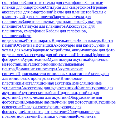
смартфонов
Защитные стекла для смартфонов
Защитные
пленки для смартфонов
Стилусы для смартфонов
Игровые
аксессуары для смартфонов
Чехлы для планшетов
Чехлы с
клавиатурой для планшетов
Защитные стекла для
планшетов
Защитные пленки для планшетов
Сумки для
планшетов
Стилусы для планшетов
Аксессуары для
планшетов, смартфонов
Кабели для телефонов,
планшетов
Фото,
видеосъемка
Фотоаппараты
Видеокамеры
Экшн-камеры
Карты
памяти
Объективы
Вспышки
Аксессуары для камер
Сумки и
чехлы для камер
Зарядные устройства, аккумуляторы для фото,
видеокамер
Аксессуары для объективов
Штативы
Цифровые
фоторамки
Аудиотехника
Мультимедиа акустика
Радиочасы,
метеостанции
Радиоприемники
Музыкальные
центры
Домашние кинотеатры
Акустические
системы
Проигрыватели виниловых пластинок
Аксессуары
для виниловых проигрывателей
Виниловые
пластинки
Инсталляционная акустика
Трансляционные
усилители
Аксессуары для аудиотехники
Комплектующие для
акустики
Акустические кабели
Подставки, стойки для
акустики
Сумки, чехлы для акустики
Оборудование для
фотостудии
Кольцевые лампы
Фоны для фотостудии
Студийное
освещение
Насадки светоформирующие для
фотостудии
Фотозонты, отражатели
Оборудование для
предметной съемки
Вспышки студийные
Комплекты