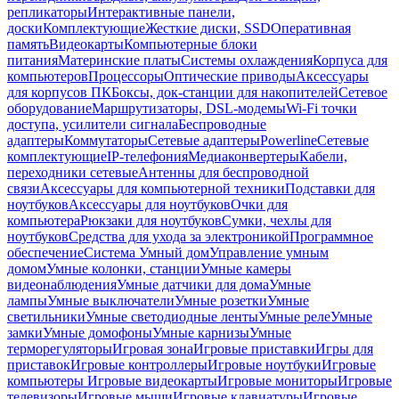
репликаторы
Интерактивные панели,
доски
Комплектующие
Жесткие диски, SSD
Оперативная
память
Видеокарты
Компьютерные блоки
питания
Материнские платы
Системы охлаждения
Корпуса для
компьютеров
Процессоры
Оптические приводы
Аксессуары
для корпусов ПК
Боксы, док-станции для накопителей
Сетевое
оборудование
Маршрутизаторы, DSL-модемы
Wi-Fi точки
доступа, усилители сигнала
Беспроводные
адаптеры
Коммутаторы
Сетевые адаптеры
Powerline
Сетевые
комплектующие
IP-телефония
Медиаконвертеры
Кабели,
переходники сетевые
Антенны для беспроводной
связи
Аксессуары для компьютерной техники
Подставки для
ноутбуков
Аксессуары для ноутбуков
Очки для
компьютера
Рюкзаки для ноутбуков
Сумки, чехлы для
ноутбуков
Средства для ухода за электроникой
Программное
обеспечение
Система Умный дом
Управление умным
домом
Умные колонки, станции
Умные камеры
видеонаблюдения
Умные датчики для дома
Умные
лампы
Умные выключатели
Умные розетки
Умные
светильники
Умные светодиодные ленты
Умные реле
Умные
замки
Умные домофоны
Умные карнизы
Умные
терморегуляторы
Игровая зона
Игровые приставки
Игры для
приставок
Игровые контроллеры
Игровые ноутбуки
Игровые
компьютеры
Игровые видеокарты
Игровые мониторы
Игровые
телевизоры
Игровые мыши
Игровые клавиатуры
Игровые