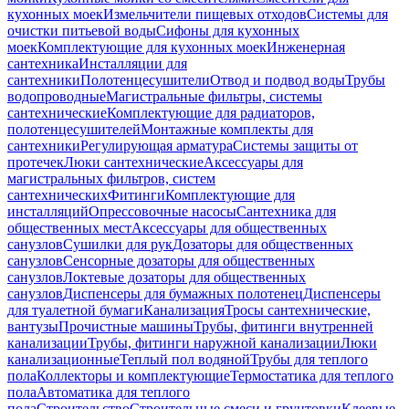
кухонных моек
Измельчители пищевых отходов
Системы для
очистки питьевой воды
Сифоны для кухонных
моек
Комплектующие для кухонных моек
Инженерная
сантехника
Инсталляции для
сантехники
Полотенцесушители
Отвод и подвод воды
Трубы
водопроводные
Магистральные фильтры, системы
сантехнические
Комплектующие для радиаторов,
полотенцесушителей
Монтажные комплекты для
сантехники
Регулирующая арматура
Системы защиты от
протечек
Люки сантехнические
Аксессуары для
магистральных фильтров, систем
сантехнических
Фитинги
Комплектующие для
инсталляций
Опрессовочные насосы
Сантехника для
общественных мест
Аксессуары для общественных
санузлов
Сушилки для рук
Дозаторы для общественных
санузлов
Сенсорные дозаторы для общественных
санузлов
Локтевые дозаторы для общественных
санузлов
Диспенсеры для бумажных полотенец
Диспенсеры
для туалетной бумаги
Канализация
Тросы сантехнические,
вантузы
Прочистные машины
Трубы, фитинги внутренней
канализации
Трубы, фитинги наружной канализации
Люки
канализационные
Теплый пол водяной
Трубы для теплого
пола
Коллекторы и комплектующие
Термостатика для теплого
пола
Автоматика для теплого
пола
Строительство
Строительные смеси и грунтовки
Клеевые