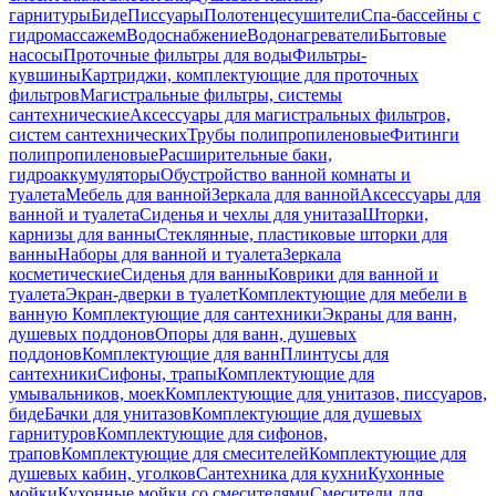
гарнитуры
Биде
Писсуары
Полотенцесушители
Спа-бассейны с
гидромассажем
Водоснабжение
Водонагреватели
Бытовые
насосы
Проточные фильтры для воды
Фильтры-
кувшины
Картриджи, комплектующие для проточных
фильтров
Магистральные фильтры, системы
сантехнические
Аксессуары для магистральных фильтров,
систем сантехнических
Трубы полипропиленовые
Фитинги
полипропиленовые
Расширительные баки,
гидроаккумуляторы
Обустройство ванной комнаты и
туалета
Мебель для ванной
Зеркала для ванной
Аксессуары для
ванной и туалета
Сиденья и чехлы для унитаза
Шторки,
карнизы для ванны
Стеклянные, пластиковые шторки для
ванны
Наборы для ванной и туалета
Зеркала
косметические
Сиденья для ванны
Коврики для ванной и
туалета
Экран-дверки в туалет
Комплектующие для мебели в
ванную
Комплектующие для сантехники
Экраны для ванн,
душевых поддонов
Опоры для ванн, душевых
поддонов
Комплектующие для ванн
Плинтусы для
сантехники
Сифоны, трапы
Комплектующие для
умывальников, моек
Комплектующие для унитазов, писсуаров,
биде
Бачки для унитазов
Комплектующие для душевых
гарнитуров
Комплектующие для сифонов,
трапов
Комплектующие для смесителей
Комплектующие для
душевых кабин, уголков
Сантехника для кухни
Кухонные
мойки
Кухонные мойки со смесителями
Смесители для