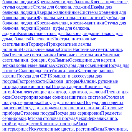
балкона, лоджии
Кресла-мешки для балкона
Кресла подвесные,
стулья садовые
Столы для балкона, лоджии
Шкафы для
балкона, лоджии
Дверцы жалюзийные
Системы хранения для
балкона, лоджии
Журнальные столы, столы-книги
Тумбы для
балкона, лоджии
Кресла-качалки, кресла-маятники
Стулья для
балкона, лоджии
Кресла, пуфы для балкона,
лоджии
Компактные столы для балкона, лоджии
Товары для
дома, бакалея
Освещение
Люстры, потолочные
светильники
Торшеры
Прикроватные лампы,
ночники
Настольные лампы
Споты
Настенные светильники,
бра
Точечные светильники
Трековые светильники
Уличные
светильники, фонари, бра
Лампы
Освещение для картин,
зеркал
Кольцевые лампы
Аксессуары для освещения
Посуда для
готовки
Сковороды, сотейники, воки
Кастрюли, ковши,
казаны
Посуда для СВЧ
Крышки и аксессуары для
посуды
Гастроемкости
Жалюзи, шторы
Жалюзи, рулонные
шторы, римские шторы
Шторы, гардины
Карнизы для
штор
Комплектующие для штор, карнизов, жалюзи
Пленки для
окон
Электроприводные солнцезащитные системы
Столовая
посуда, сервировка
Посуда для напитков
Посуда для горячих
напитков
Посуда для подачи и хранения напитков
Столовые
приборы
Столовая посуда
Посуда для сервировки
Предметы
сервировки
Детская столовая посуда
Декор
Зеркала
Кашпо,
стойки для цветов
Картины, постеры
Часы
интерьерные
Искусственные цветы, растения
Вазы
Ключницы,