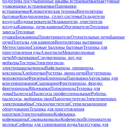
подогрева посуды
Винные шкафы встраиваемые
Вакуумные
упаковщики встраиваемые
Пароварки
встраиваемые
Климатическая техника
Вентиляторы
бытовые
Кондиционеры, сплит-системы
Охладители
воздуха
Водонагреватели
Увлажнители, очистители
воздуха
Камины, печи-камины
Обогреватели
Тепловые
завесы
Тепловые
пушки
Биокамины
Проветриватели
Отопительные печи
Банные
печи
Порталы для каминов
Вентиляторы вытяжные
Метеостанции
Газовые баллоны бытовые
Техника для
приготовления еды
Аэрогрили
Микроволновые
печи
Мультиварки
Сэндвичницы, хот-дог
мейкеры
Тостеры
Электрогрили,
электрошашлычницы
Вафельницы, орешницы,
кексницы
Хлебопечки
Ростеры, мини-печи
Йогуртницы,
мороженицы
Фризеры
Блинницы
Пароварки
Автоклавы для
консервирования
Сыроварни
Фритюрницы, фондю-
фритюрницы
Яйцеварки
Попкорницы
Техника для
дома
Пылесосы
Пылесосы профессиональные
Роботы-
пылесосы, мойщики окон
Пароочистители
Электровеники,
электрошвабры
Стеклоочистители
Стерилизационное
оборудование
Техника для приготовления
напитков
Электрочайники
Кофеварки,
кофемашины
Соковыжималки
Кофемолки
Вспениватели
молока
Сифоны для газирования воды
Аксессуары для