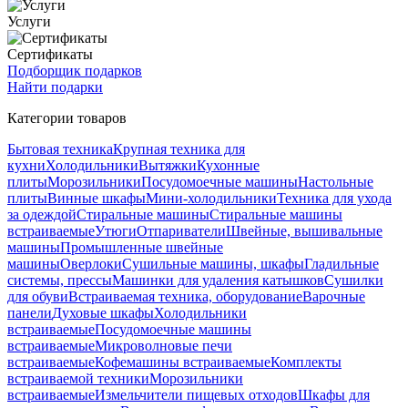
Услуги
Сертификаты
Подборщик подарков
Найти подарки
Категории товаров
Бытовая техника
Крупная техника для
кухни
Холодильники
Вытяжки
Кухонные
плиты
Морозильники
Посудомоечные машины
Настольные
плиты
Винные шкафы
Мини-холодильники
Техника для ухода
за одеждой
Стиральные машины
Стиральные машины
встраиваемые
Утюги
Отпариватели
Швейные, вышивальные
машины
Промышленные швейные
машины
Оверлоки
Сушильные машины, шкафы
Гладильные
системы, прессы
Машинки для удаления катышков
Сушилки
для обуви
Встраиваемая техника, оборудование
Варочные
панели
Духовые шкафы
Холодильники
встраиваемые
Посудомоечные машины
встраиваемые
Микроволновые печи
встраиваемые
Кофемашины встраиваемые
Комплекты
встраиваемой техники
Морозильники
встраиваемые
Измельчители пищевых отходов
Шкафы для