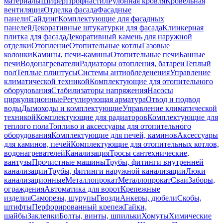
материалы
Шифер
Профнастил
Рулонная кровля
Кровельная
вентиляция
Отделка фасада
Фасадные
панели
Сайдинг
Комплектующие для фасадных
панелей
Декоративные штукатурки для фасада
Клинкерная
плитка для фасада
Декоративный камень для наружной
отделки
Отопление
Отопительные котлы
Газовые
колонки
Камины, печи-камины
Отопительные печи
Банные
печи
Водонагреватели
Радиаторы отопления, батареи
Теплый
пол
Теплые плинтусы
Системы антиобледенения
Управление
климатической техникой
Комплектующие для отопительного
оборудования
Стабилизаторы напряжения
Насосы
циркуляционные
Регулирующая арматура
Отвод и подвод
воды
Дымоходы и комплектующие
Управление климатической
техникой
Комплектующие для радиаторов
Комплектующие для
теплого пола
Топливо и аксессуары для отопительного
оборудования
Комплектующие для печей, каминов
Аксессуары
для каминов, печей
Комплектующие для отопительных котлов,
водонагревателей
Канализация
Тросы сантехнические,
вантузы
Прочистные машины
Трубы, фитинги внутренней
канализации
Трубы, фитинги наружной канализации
Люки
канализационные
Металлопрокат
Металлопрокат
Сваи
Заборы,
ограждения
Автоматика для ворот
Крепежные
изделия
Саморезы, шурупы
Гвозди
Анкеры, дюбели
Скобы,
штифты
Перфорированный крепеж
Гайки,
шайбы
Заклепки
Болты, винты, шпильки
Хомуты
Химические