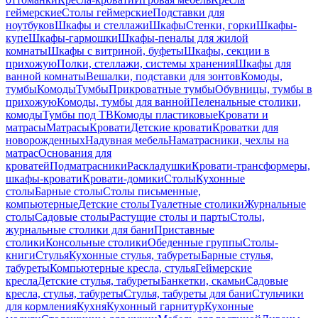
геймерские
Столы геймерские
Подставки для
ноутбуков
Шкафы и стеллажи
Шкафы
Стенки, горки
Шкафы-
купе
Шкафы-гармошки
Шкафы-пеналы для жилой
комнаты
Шкафы с витриной, буфеты
Шкафы, секции в
прихожую
Полки, стеллажи, системы хранения
Шкафы для
ванной комнаты
Вешалки, подставки для зонтов
Комоды,
тумбы
Комоды
Тумбы
Прикроватные тумбы
Обувницы, тумбы в
прихожую
Комоды, тумбы для ванной
Пеленальные столики,
комоды
Тумбы под ТВ
Комоды пластиковые
Кровати и
матрасы
Матрасы
Кровати
Детские кровати
Кроватки для
новорожденных
Надувная мебель
Наматрасники, чехлы на
матрас
Основания для
кроватей
Подматрасники
Раскладушки
Кровати-трансформеры,
шкафы-кровати
Кровати-домики
Столы
Кухонные
столы
Барные столы
Столы письменные,
компьютерные
Детские столы
Туалетные столики
Журнальные
столы
Садовые столы
Растущие столы и парты
Столы,
журнальные столики для бани
Приставные
столики
Консольные столики
Обеденные группы
Столы-
книги
Стулья
Кухонные стулья, табуреты
Барные стулья,
табуреты
Компьютерные кресла, стулья
Геймерские
кресла
Детские стулья, табуреты
Банкетки, скамьи
Садовые
кресла, стулья, табуреты
Стулья, табуреты для бани
Стульчики
для кормления
Кухня
Кухонный гарнитур
Кухонные