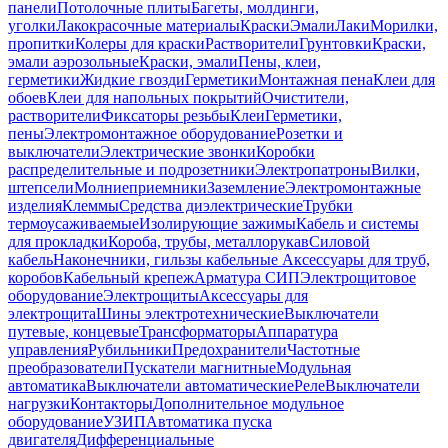
панели
Потолочные плиты
Багеты, молдинги,
уголки
Лакокрасочные материалы
Краски
Эмали
Лаки
Морилки,
пропитки
Колеры для краски
Растворители
Грунтовки
Краски,
эмали аэрозольные
Краски, эмали
Пены, клеи,
герметики
Жидкие гвозди
Герметики
Монтажная пена
Клеи для
обоев
Клеи для напольных покрытий
Очистители,
растворители
Фиксаторы резьбы
Клеи
Герметики,
пены
Электромонтажное оборудование
Розетки и
выключатели
Электрические звонки
Коробки
распределительные и подрозетники
Электропатроны
Вилки,
штепсели
Молниеприемники
Заземление
Электромонтажные
изделия
Клеммы
Средства диэлектрические
Трубки
термоусаживаемые
Изолирующие зажимы
Кабель и системы
для прокладки
Короба, трубы, металлорукав
Силовой
кабель
Наконечники, гильзы кабельные
Аксессуары для труб,
коробов
Кабельный крепеж
Арматура СИП
Электрощитовое
оборудование
Электрощиты
Аксессуары для
электрощита
Шины электротехнические
Выключатели
путевые, концевые
Трансформаторы
Аппаратура
управления
Рубильники
Предохранители
Частотные
преобразователи
Пускатели магнитные
Модульная
автоматика
Выключатели автоматические
Реле
Выключатели
нагрузки
Контакторы
Дополнительное модульное
оборудование
УЗИП
Автоматика пуска
двигателя
Дифференциальные