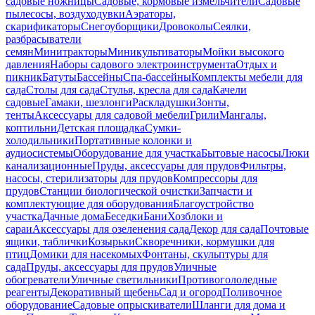
садовые ножницы
Садовые, кормовые измельчители
Садовые
пылесосы, воздуходувки
Аэраторы,
скарификаторы
Снегоуборщики
Дровоколы
Сеялки,
разбрасыватели
семян
Минитракторы
Миникультиваторы
Мойки высокого
давления
Наборы садового электроинструмента
Отдых и
пикник
Батуты
Бассейны
Спа-бассейны
Комплекты мебели для
сада
Столы для сада
Стулья, кресла для сада
Качели
садовые
Гамаки, шезлонги
Раскладушки
Зонты,
тенты
Аксессуары для садовой мебели
Грили
Мангалы,
коптильни
Детская площадка
Сумки-
холодильники
Портативные колонки и
аудиосистемы
Оборудование для участка
Бытовые насосы
Люки
канализационные
Пруды, аксессуары для прудов
Фильтры,
насосы, стерилизаторы для прудов
Компрессоры для
прудов
Станции биологической очистки
Запчасти и
комплектующие для оборудования
Благоустройство
участка
Дачные дома
Беседки
Бани
Хозблоки и
сараи
Аксессуары для озеленения сада
Декор для сада
Почтовые
ящики, таблички
Козырьки
Скворечники, кормушки для
птиц
Домики для насекомых
Фонтаны, скульптуры для
сада
Пруды, аксессуары для прудов
Уличные
обогреватели
Уличные светильники
Противогололедные
реагенты
Декоративный щебень
Сад и огород
Поливочное
оборудование
Садовые опрыскиватели
Шланги для дома и