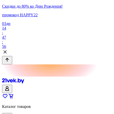
Скидки до 80% ко Дню Рождения!
промокод HAPPY22
03
дн
14
:
47
:
56
Каталог товаров