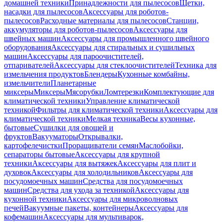
домашней техники
Принадлежности для пылесосов
Щетки,
насадки для пылесосов
Аксессуары для роботов-
пылесосов
Расходные материалы для пылесосов
Станции,
аккумуляторы для роботов-пылесосов
Аксессуары для
швейных машин
Аксессуары для промышленного швейного
оборудования
Аксессуары для стиральных и сушильных
машин
Аксессуары для пароочистителей,
отпаривателей
Аксессуары для стеклоочистителей
Техника для
измельчения продуктов
Блендеры
Кухонные комбайны,
измельчители
Планетарные
миксеры
Миксеры
Мясорубки
Ломтерезки
Комплектующие для
климатической техники
Управление климатической
техникой
Фильтры для климатической техники
Аксессуары для
климатической техники
Мелкая техника
Весы кухонные,
бытовые
Сушилки для овощей и
фруктов
Вакууматоры
Открывалки,
картофелечистки
Проращиватели семян
Маслобойки,
сепараторы бытовые
Аксессуары для крупной
техники
Аксессуары для вытяжек
Аксессуары для плит и
духовок
Аксессуары для холодильников
Аксессуары для
посудомоечных машин
Средства для посудомоечных
машин
Средства для ухода за техникой
Аксессуары для
кухонной техники
Аксессуары для микроволновых
печей
Вакуумные пакеты, контейнеры
Аксессуары для
кофемашин
Аксессуары для мультиварок,