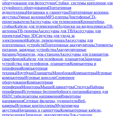
оборудования для фотостудии
Стойки, системы крепления для
студийного оборудования
Портативная
аудиотехника
Наушники и гарнитуры
Портативные колонки,
акустика
Умные колонки
MP3-плееры
Диктофоны
CD-
проигрыватели
Аксессуары для телевизоров
Кронштейны,
стойки
Кабели для телевизоров
Подписки на видеосервисы
ТВ-
антенны
ТВ-тюнеры
Аксессуары для ТВ
Аксессуары для
проектора
Очки 3D
Средства для ухода за
электроникой
Кабели, переходники
Аксессуары для
портативных устройств
Портативные аккумуляторы
Элементы
питания, зарядные устройства
Аккумуляторные
батареи
Держатели, док-станции
Аксессуары для планшетов,
смартфонов
Кабели для телефонов, планшетов
Зарядные
устройства для телефонов, планшетов
Компьютеры и
периферия
Компьютерная
техника
Ноутбуки
Планшеты
Моноблоки
Компьютеры
Игровые
компьютеры
Игровые консоли
Серверное
оборудование
Компьютерная
периферия
Мониторы
Мыши
Клавиатуры
Стилусы
Наборы
периферии
Источники бесперебойного питания
Батареи для
ИБП
Стабилизаторы напряжения
Инверторы
напряжения
Сетевые фильтры, удлинители
Веб-
камеры
Игровые контроллеры
Мультимедиа
акустика
Наушники и гарнитуры
Компьютерные кабели,
переходники
Зарядные, аккумуляторы
Док-станции,