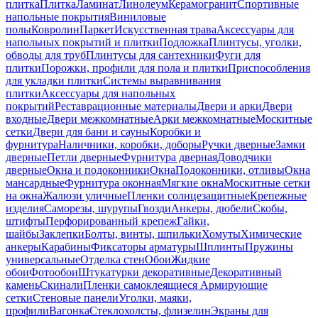
плитка
Плитка
Ламинат
Линолеум
Керамогранит
Спортивные
напольные покрытия
Виниловые
полы
Ковролин
Паркет
Искусственная трава
Аксессуары для
напольных покрытий и плитки
Подложка
Плинтусы, уголки,
обводы для труб
Плинтусы для сантехники
Фуги для
плитки
Порожки, профили для пола и плитки
Приспособления
для укладки плитки
Системы выравнивания
плитки
Аксессуары для напольных
покрытий
Реставрационные материалы
Двери и арки
Двери
входные
Двери межкомнатные
Арки межкомнатные
Москитные
сетки
Двери для бани и сауны
Коробки и
фурнитура
Наличники, коробки, доборы
Ручки дверные
Замки
дверные
Петли дверные
Фурнитура дверная
Доводчики
дверные
Окна и подоконники
Окна
Подоконники, отливы
Окна
мансардные
Фурнитура оконная
Мягкие окна
Москитные сетки
на окна
Жалюзи уличные
Пленки солнцезащитные
Крепежные
изделия
Саморезы, шурупы
Гвозди
Анкеры, дюбели
Скобы,
штифты
Перфорированный крепеж
Гайки,
шайбы
Заклепки
Болты, винты, шпильки
Хомуты
Химические
анкеры
Карабины
Фиксаторы арматуры
Шплинты
Пружины
универсальные
Отделка стен
Обои
Жидкие
обои
Фотообои
Штукатурки декоративные
Декоративный
камень
Скинали
Пленки самоклеящиеся
Армирующие
сетки
Стеновые панели
Уголки, маяки,
профили
Вагонка
Стеклохолсты, флизелин
Экраны для