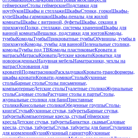
геймерские
Столы геймерские
Подставки для
ноутбуков
Шкафы и стеллажи
Шкафы
Стенки, горки
Шкафы-
купе
Шкафы-гармошки
Шкафы-пеналы для жилой
комнаты
Шкафы с витриной, буфеты
Шкафы, секции в
прихожую
Полки, стеллажи, системы хранения
Шкафы для
ванной комнаты
Вешалки, подставки для зонтов
Комоды,
тумбы
Комоды
Тумбы
Прикроватные тумбы
Обувницы, тумбы в
прихожую
Комоды, тумбы для ванной
Пеленальные столики,
комоды
Тумбы под ТВ
Комоды пластиковые
Кровати и
матрасы
Матрасы
Кровати
Детские кровати
Кроватки для
новорожденных
Надувная мебель
Наматрасники, чехлы на
матрас
Основания для
кроватей
Подматрасники
Раскладушки
Кровати-трансформеры,
шкафы-кровати
Кровати-домики
Столы
Кухонные
столы
Барные столы
Столы письменные,
компьютерные
Детские столы
Туалетные столики
Журнальные
столы
Садовые столы
Растущие столы и парты
Столы,
журнальные столики для бани
Приставные
столики
Консольные столики
Обеденные группы
Столы-
книги
Стулья
Кухонные стулья, табуреты
Барные стулья,
табуреты
Компьютерные кресла, стулья
Геймерские
кресла
Детские стулья, табуреты
Банкетки, скамьи
Садовые
кресла, стулья, табуреты
Стулья, табуреты для бани
Стульчики
для кормления
Кухня
Кухонный гарнитур
Кухонные