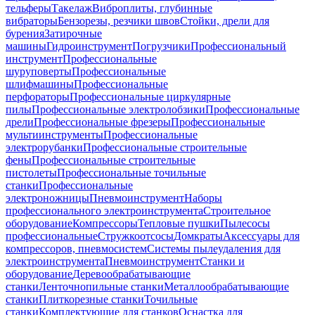
тельферы
Такелаж
Виброплиты, глубинные
вибраторы
Бензорезы, резчики швов
Стойки, дрели для
бурения
Затирочные
машины
Гидроинструмент
Погрузчики
Профессиональный
инструмент
Профессиональные
шуруповерты
Профессиональные
шлифмашины
Профессиональные
перфораторы
Профессиональные циркулярные
пилы
Профессиональные электролобзики
Профессиональные
дрели
Профессиональные фрезеры
Профессиональные
мультиинструменты
Профессиональные
электрорубанки
Профессиональные строительные
фены
Профессиональные строительные
пистолеты
Профессиональные точильные
станки
Профессиональные
электроножницы
Пневмоинструмент
Наборы
профессионального электроинструмента
Строительное
оборудование
Компрессоры
Тепловые пушки
Пылесосы
профессиональные
Стружкоотсосы
Домкраты
Аксессуары для
компрессоров, пневмосистем
Системы пылеудаления для
электроинструмента
Пневмоинструмент
Станки и
оборудование
Деревообрабатывающие
станки
Ленточнопильные станки
Металлообрабатывающие
станки
Плиткорезные станки
Точильные
станки
Комплектующие для станков
Оснастка для