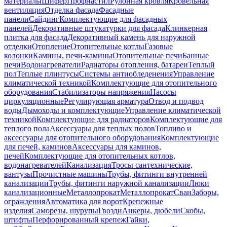
материалы
Шифер
Профнастил
Рулонная кровля
Кровельная
вентиляция
Отделка фасада
Фасадные
панели
Сайдинг
Комплектующие для фасадных
панелей
Декоративные штукатурки для фасада
Клинкерная
плитка для фасада
Декоративный камень для наружной
отделки
Отопление
Отопительные котлы
Газовые
колонки
Камины, печи-камины
Отопительные печи
Банные
печи
Водонагреватели
Радиаторы отопления, батареи
Теплый
пол
Теплые плинтусы
Системы антиобледенения
Управление
климатической техникой
Комплектующие для отопительного
оборудования
Стабилизаторы напряжения
Насосы
циркуляционные
Регулирующая арматура
Отвод и подвод
воды
Дымоходы и комплектующие
Управление климатической
техникой
Комплектующие для радиаторов
Комплектующие для
теплого пола
Аксессуары для теплых полов
Топливо и
аксессуары для отопительного оборудования
Комплектующие
для печей, каминов
Аксессуары для каминов,
печей
Комплектующие для отопительных котлов,
водонагревателей
Канализация
Тросы сантехнические,
вантузы
Прочистные машины
Трубы, фитинги внутренней
канализации
Трубы, фитинги наружной канализации
Люки
канализационные
Металлопрокат
Металлопрокат
Сваи
Заборы,
ограждения
Автоматика для ворот
Крепежные
изделия
Саморезы, шурупы
Гвозди
Анкеры, дюбели
Скобы,
штифты
Перфорированный крепеж
Гайки,