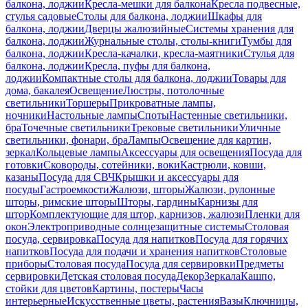
балкона, лоджии
Кресла-мешки для балкона
Кресла подвесные,
стулья садовые
Столы для балкона, лоджии
Шкафы для
балкона, лоджии
Дверцы жалюзийные
Системы хранения для
балкона, лоджии
Журнальные столы, столы-книги
Тумбы для
балкона, лоджии
Кресла-качалки, кресла-маятники
Стулья для
балкона, лоджии
Кресла, пуфы для балкона,
лоджии
Компактные столы для балкона, лоджии
Товары для
дома, бакалея
Освещение
Люстры, потолочные
светильники
Торшеры
Прикроватные лампы,
ночники
Настольные лампы
Споты
Настенные светильники,
бра
Точечные светильники
Трековые светильники
Уличные
светильники, фонари, бра
Лампы
Освещение для картин,
зеркал
Кольцевые лампы
Аксессуары для освещения
Посуда для
готовки
Сковороды, сотейники, воки
Кастрюли, ковши,
казаны
Посуда для СВЧ
Крышки и аксессуары для
посуды
Гастроемкости
Жалюзи, шторы
Жалюзи, рулонные
шторы, римские шторы
Шторы, гардины
Карнизы для
штор
Комплектующие для штор, карнизов, жалюзи
Пленки для
окон
Электроприводные солнцезащитные системы
Столовая
посуда, сервировка
Посуда для напитков
Посуда для горячих
напитков
Посуда для подачи и хранения напитков
Столовые
приборы
Столовая посуда
Посуда для сервировки
Предметы
сервировки
Детская столовая посуда
Декор
Зеркала
Кашпо,
стойки для цветов
Картины, постеры
Часы
интерьерные
Искусственные цветы, растения
Вазы
Ключницы,