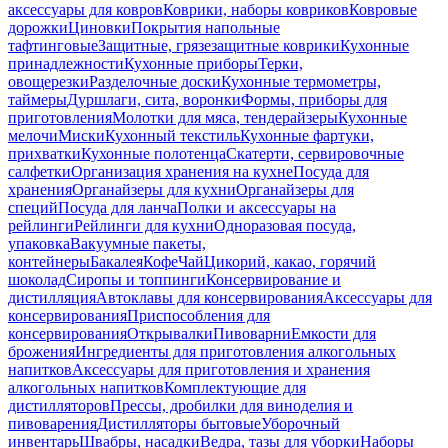
аксессуары для ковров
Коврики, наборы ковриков
Ковровые
дорожки
Циновки
Покрытия напольные
тафтинговые
Защитные, грязезащитные коврики
Кухонные
принадлежности
Кухонные приборы
Терки,
овощерезки
Разделочные доски
Кухонные термометры,
таймеры
Дуршлаги, сита, воронки
Формы, приборы для
приготовления
Молотки для мяса, тендерайзеры
Кухонные
мелочи
Миски
Кухонный текстиль
Кухонные фартуки,
прихватки
Кухонные полотенца
Скатерти, сервировочные
салфетки
Организация хранения на кухне
Посуда для
хранения
Органайзеры для кухни
Органайзеры для
специй
Посуда для ланча
Полки и аксессуары на
рейлинги
Рейлинги для кухни
Одноразовая посуда,
упаковка
Вакуумные пакеты,
контейнеры
Бакалея
Кофе
Чай
Цикорий, какао, горячий
шоколад
Сиропы и топпинги
Консервирование и
дистилляция
Автоклавы для консервирования
Аксессуары для
консервирования
Приспособления для
консервирования
Открывалки
Пивоварни
Емкости для
брожения
Ингредиенты для приготовления алкогольных
напитков
Аксессуары для приготовления и хранения
алкогольных напитков
Комплектующие для
дистилляторов
Прессы, дробилки для виноделия и
пивоварения
Дистилляторы бытовые
Уборочный
инвентарь
Швабры, насадки
Ведра, тазы для уборки
Наборы