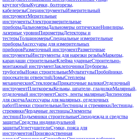
круглогубцы
Кусачки, болторезы,
кабелерезы
Специнструменты
Измерительный
инструмент
Мерительные
инструменты
Электроизмерительные
приборы
Дальномеры
Дальномеры оптические
Нивелиры,
лазерные уровни
Пирометры
Детекторы и
тестеры
Толщиномеры
Специальные измерительные
приборы
Аксессуары для измерительных
приборов
Разметочный инструмент
Разметочные
инструменты
Инструменты для нарезки резьбы
Маркеры,
карандаши строительные
Клейма ударные
Строительно-
монтажный инструмент
Заклепочники
Труборезы,
трубогибы
Ножи строительные
Мультитулы
Пробойники,
просекатели отверстий
Ломы
Степлеры
механические
Стеклорезы
Прикаточные валики
Отделочный
инструмент
Плиткорезы
Кельмы, шпатели, гладилки
Малярный,
отделочный инструмент
Скотч, ленты малярные
Диспенсеры
для скотча
Аксессуары для малярных, отделочных
работ
Пленки строительные
Лестницы и стремянки
Лестницы,
стремянки
Чердачные лестницы
Элементы
лестниц
Подъемники строительные
Спецодежда и средства
защиты
Средства индивидуальной
защиты
Огнетушители
Сумки, пояса для
инструментов
Производственная
одежда
Спецодежда
Спецобувь
Организация рабочего