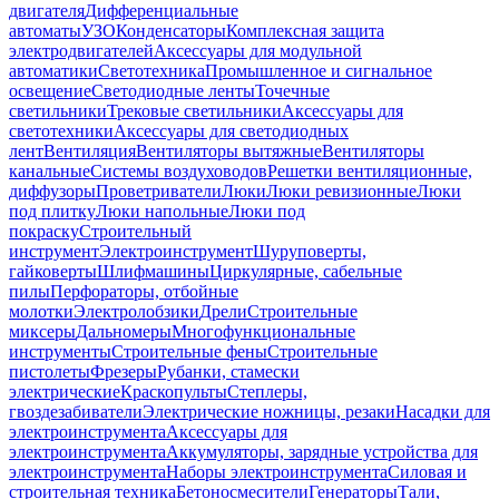
двигателя
Дифференциальные
автоматы
УЗО
Конденсаторы
Комплексная защита
электродвигателей
Аксессуары для модульной
автоматики
Светотехника
Промышленное и сигнальное
освещение
Светодиодные ленты
Точечные
светильники
Трековые светильники
Аксессуары для
светотехники
Аксессуары для светодиодных
лент
Вентиляция
Вентиляторы вытяжные
Вентиляторы
канальные
Системы воздуховодов
Решетки вентиляционные,
диффузоры
Проветриватели
Люки
Люки ревизионные
Люки
под плитку
Люки напольные
Люки под
покраску
Строительный
инструмент
Электроинструмент
Шуруповерты,
гайковерты
Шлифмашины
Циркулярные, сабельные
пилы
Перфораторы, отбойные
молотки
Электролобзики
Дрели
Строительные
миксеры
Дальномеры
Многофункциональные
инструменты
Строительные фены
Строительные
пистолеты
Фрезеры
Рубанки, стамески
электрические
Краскопульты
Степлеры,
гвоздезабиватели
Электрические ножницы, резаки
Насадки для
электроинструмента
Аксессуары для
электроинструмента
Аккумуляторы, зарядные устройства для
электроинструмента
Наборы электроинструмента
Силовая и
строительная техника
Бетоносмесители
Генераторы
Тали,