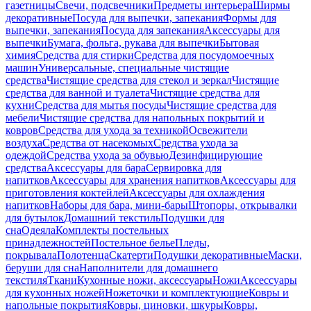
газетницы
Свечи, подсвечники
Предметы интерьера
Ширмы
декоративные
Посуда для выпечки, запекания
Формы для
выпечки, запекания
Посуда для запекания
Аксессуары для
выпечки
Бумага, фольга, рукава для выпечки
Бытовая
химия
Средства для стирки
Средства для посудомоечных
машин
Универсальные, специальные чистящие
средства
Чистящие средства для стекол и зеркал
Чистящие
средства для ванной и туалета
Чистящие средства для
кухни
Средства для мытья посуды
Чистящие средства для
мебели
Чистящие средства для напольных покрытий и
ковров
Средства для ухода за техникой
Освежители
воздуха
Средства от насекомых
Средства ухода за
одеждой
Средства ухода за обувью
Дезинфицирующие
средства
Аксессуары для бара
Сервировка для
напитков
Аксессуары для хранения напитков
Аксессуары для
приготовления коктейлей
Аксессуары для охлаждения
напитков
Наборы для бара, мини-бары
Штопоры, открывалки
для бутылок
Домашний текстиль
Подушки для
сна
Одеяла
Комплекты постельных
принадлежностей
Постельное белье
Пледы,
покрывала
Полотенца
Скатерти
Подушки декоративные
Маски,
беруши для сна
Наполнители для домашнего
текстиля
Ткани
Кухонные ножи, аксессуары
Ножи
Аксессуары
для кухонных ножей
Ножеточки и комплектующие
Ковры и
напольные покрытия
Ковры, циновки, шкуры
Ковры,