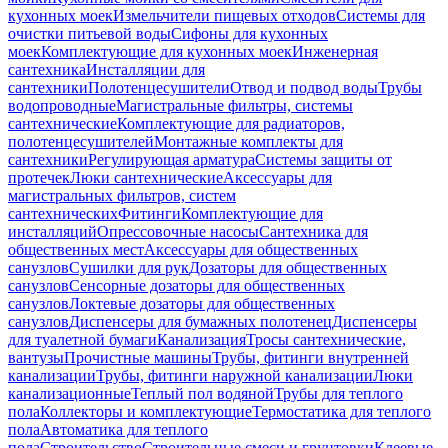
кухонных моек
Измельчители пищевых отходов
Системы для
очистки питьевой воды
Сифоны для кухонных
моек
Комплектующие для кухонных моек
Инженерная
сантехника
Инсталляции для
сантехники
Полотенцесушители
Отвод и подвод воды
Трубы
водопроводные
Магистральные фильтры, системы
сантехнические
Комплектующие для радиаторов,
полотенцесушителей
Монтажные комплекты для
сантехники
Регулирующая арматура
Системы защиты от
протечек
Люки сантехнические
Аксессуары для
магистральных фильтров, систем
сантехнических
Фитинги
Комплектующие для
инсталляций
Опрессовочные насосы
Сантехника для
общественных мест
Аксессуары для общественных
санузлов
Сушилки для рук
Дозаторы для общественных
санузлов
Сенсорные дозаторы для общественных
санузлов
Локтевые дозаторы для общественных
санузлов
Диспенсеры для бумажных полотенец
Диспенсеры
для туалетной бумаги
Канализация
Тросы сантехнические,
вантузы
Прочистные машины
Трубы, фитинги внутренней
канализации
Трубы, фитинги наружной канализации
Люки
канализационные
Теплый пол водяной
Трубы для теплого
пола
Коллекторы и комплектующие
Термостатика для теплого
пола
Автоматика для теплого
пола
Строительство
Строительные смеси и грунтовки
Клеевые