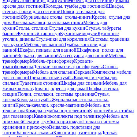
модули
Столешницы для кухни
Мебель для гостиной
Диваны,
кресла для гостиной
Комоды, тумбы для гостиной
Шкафы,
стенки, горки для гостиной
Полки, стеллажи для
гостиной
Журнальные столы, столы-книги
Кресла, стулья для
дома
Кресла-качалки, кресла-маятники
Мебель для
кухни
Столы, столики
Стулья для кухни
Стулья, табуреты
барные
Кухонный гарнитур
Кухонные модули
Кухонные
уголки, диваны
Стульчики для кормления
Системы хранения
для кухни
Мебель для ванной
Тумбы, консоли для
ванной
Шкафы, пеналы для ванной
Шкафчики, полки для
ванной
Зеркала для ванной
Аксессуары для ванной
Мебель-
трансформер
Мебель-трансформер
Кровати-
трансформеры
Детские кроватки-трансформеры
Столы-
трансформеры
Мебель для спальни
Зеркала
Комплекты мебели
для спальни
Прикроватные тумбы
Комоды и тумбы для
спальни
Туалетные столики
Шкафы для спальни
Мебель для
жилых комнат
Диваны, кресла для дома
Шкафы, стенки,
секции
Полки, стеллажи, системы хранения
Стулья,
кресла
Комоды и тумбы
Журнальные столы, столы-
книги
Кресла-качалки, кресла-маятники
Мебель для
телевизора
Комоды, тумбы под телевизор
Кронштейны, стойки
для телевизора
Каминокомплекты под телевизор
Мебель для
прихожей
Секции, тумбы в прихожую
Полки и системы
хранения в прихожую
Вешалки, подставки для
зонтов
Банкетки, скамьи
Ключницы, газетницы
Детская