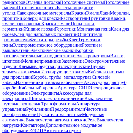
радиаторов
Отделка потолка
Потолочные системы
Потолочные
панели
Потолочные плиты
Багеты, молдинги,
уголки
Лакокрасочные материалы
Краски
Эмали
Лаки
Морилки,
пропитки
Колеры для краски
Растворители
Грунтовки
Краски,
эмали аэрозольные
Краски, эмали
Пены, клеи,
герметики
Жидкие гвозди
Герметики
Монтажная пена
Клеи для
обоев
Клеи для напольных покрытий
Очистители,
растворители
Фиксаторы резьбы
Клеи
Герметики,
пены
Электромонтажное оборудование
Розетки и
выключатели
Электрические звонки
Коробки
распределительные и подрозетники
Электропатроны
Вилки,
штепсели
Молниеприемники
Заземление
Электромонтажные
изделия
Клеммы
Средства диэлектрические
Трубки
термоусаживаемые
Изолирующие зажимы
Кабель и системы
для прокладки
Короба, трубы, металлорукав
Силовой
кабель
Наконечники, гильзы кабельные
Аксессуары для труб,
коробов
Кабельный крепеж
Арматура СИП
Электрощитовое
оборудование
Электрощиты
Аксессуары для
электрощита
Шины электротехнические
Выключатели
путевые, концевые
Трансформаторы
Аппаратура
управления
Рубильники
Предохранители
Частотные
преобразователи
Пускатели магнитные
Модульная
автоматика
Выключатели автоматические
Реле
Выключатели
нагрузки
Контакторы
Дополнительное модульное
оборудование
УЗИП
Автоматика пуска