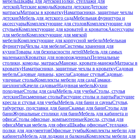
мебель
Шкафы для детской
Полки, стеллажи для
детской
Детские комоды
Кровати детские
Детские
матрасы
Матрасы в кроватку
Наматрасники, защитные чехлы
детские
Мебель для детского сада
Мебельная фурнитура и
аксессуары
Комплектующие для столов
Комплектующие для
стульев
Комплектующие для кроватей и кроваток
Аксессуары
для мебели
Комплектующие для мягкой
мебели
Комплектующие для корпусной мебели
Мебельная
фурнитура
Чехлы для мебели
Системы хранения для
кухни
Товары для безопасности детей
Мебель для самых
маленьких
Кроватки для новорожденных
Пеленальные
столики, комоды, матрасы
Манежи, кровати-манежи
Матрасы в
кроватку
Наматрасники, защитные чехлы в кроватку
Садовая
мебель
Садовые диваны, кресла
Садовые стулья
Садовые,
уличные столы
Комплекты мебели для сада
Гамаки,
шезлонги
Качели садовые
Надувная мебель
Кухни
походные
Столы для сада
Мебель для учебы
Столы, стулья
детские
Письменные столы
Растущие столы и парты
Растущие
кресла и стулья для учебы
Мебель для бани и сауны
Стулья,
табуретки, подставки для бани
Скамьи для бани
Столы для
бани
Журнальные столики для бани
Мебель для кабинета и
офиса
Столы офисные, компьютерные
Кресла, стулья для
офиса
Мягкая мебель для офиса
Шкафы офисные
Стеллажи,
полки для документов
Офисные тумбы
Комплекты мебели для
кабинета
Мебель для лоджии и балкона
Комплекты мебели для