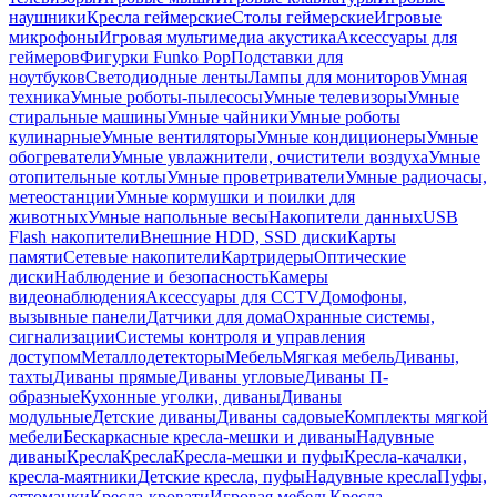
наушники
Кресла геймерские
Столы геймерские
Игровые
микрофоны
Игровая мультимедиа акустика
Аксессуары для
геймеров
Фигурки Funko Pop
Подставки для
ноутбуков
Светодиодные ленты
Лампы для мониторов
Умная
техника
Умные роботы-пылесосы
Умные телевизоры
Умные
стиральные машины
Умные чайники
Умные роботы
кулинарные
Умные вентиляторы
Умные кондиционеры
Умные
обогреватели
Умные увлажнители, очистители воздуха
Умные
отопительные котлы
Умные проветриватели
Умные радиочасы,
метеостанции
Умные кормушки и поилки для
животных
Умные напольные весы
Накопители данных
USB
Flash накопители
Внешние HDD, SSD диски
Карты
памяти
Сетевые накопители
Картридеры
Оптические
диски
Наблюдение и безопасность
Камеры
видеонаблюдения
Аксессуары для CCTV
Домофоны,
вызывные панели
Датчики для дома
Охранные системы,
сигнализации
Системы контроля и управления
доступом
Металлодетекторы
Мебель
Мягкая мебель
Диваны,
тахты
Диваны прямые
Диваны угловые
Диваны П-
образные
Кухонные уголки, диваны
Диваны
модульные
Детские диваны
Диваны садовые
Комплекты мягкой
мебели
Бескаркасные кресла-мешки и диваны
Надувные
диваны
Кресла
Кресла
Кресла-мешки и пуфы
Кресла-качалки,
кресла-маятники
Детские кресла, пуфы
Надувные кресла
Пуфы,
оттоманки
Кресла-кровати
Игровая мебель
Кресла