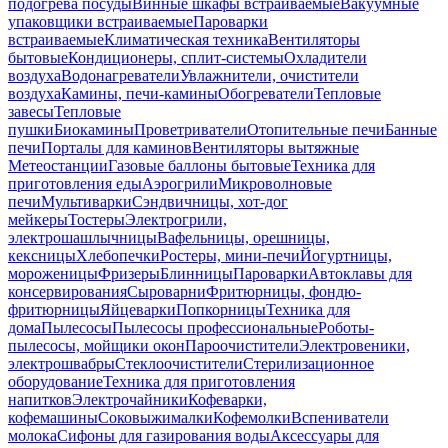
подогрева посуды
Винные шкафы встраиваемые
Вакуумные
упаковщики встраиваемые
Пароварки
встраиваемые
Климатическая техника
Вентиляторы
бытовые
Кондиционеры, сплит-системы
Охладители
воздуха
Водонагреватели
Увлажнители, очистители
воздуха
Камины, печи-камины
Обогреватели
Тепловые
завесы
Тепловые
пушки
Биокамины
Проветриватели
Отопительные печи
Банные
печи
Порталы для каминов
Вентиляторы вытяжные
Метеостанции
Газовые баллоны бытовые
Техника для
приготовления еды
Аэрогрили
Микроволновые
печи
Мультиварки
Сэндвичницы, хот-дог
мейкеры
Тостеры
Электрогрили,
электрошашлычницы
Вафельницы, орешницы,
кексницы
Хлебопечки
Ростеры, мини-печи
Йогуртницы,
мороженицы
Фризеры
Блинницы
Пароварки
Автоклавы для
консервирования
Сыроварни
Фритюрницы, фондю-
фритюрницы
Яйцеварки
Попкорницы
Техника для
дома
Пылесосы
Пылесосы профессиональные
Роботы-
пылесосы, мойщики окон
Пароочистители
Электровеники,
электрошвабры
Стеклоочистители
Стерилизационное
оборудование
Техника для приготовления
напитков
Электрочайники
Кофеварки,
кофемашины
Соковыжималки
Кофемолки
Вспениватели
молока
Сифоны для газирования воды
Аксессуары для