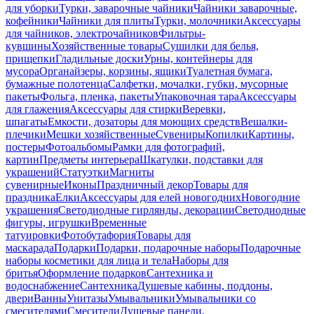
для уборки
Турки, заварочные чайники
Чайники заварочные,
кофейники
Чайники для плиты
Турки, молочники
Аксессуары
для чайников, электрочайников
Фильтры-
кувшины
Хозяйственные товары
Сушилки для белья,
прищепки
Гладильные доски
Урны, контейнеры для
мусора
Органайзеры, корзины, ящики
Туалетная бумага,
бумажные полотенца
Салфетки, мочалки, губки, мусорные
пакеты
Фольга, пленка, пакеты
Упаковочная тара
Аксессуары
для глажения
Аксессуары для стирки
Веревки,
шпагаты
Емкости, дозаторы для моющих средств
Вешалки-
плечики
Мешки хозяйственные
Сувениры
Копилки
Картины,
постеры
Фотоальбомы
Рамки для фотографий,
картин
Предметы интерьера
Шкатулки, подставки для
украшений
Статуэтки
Магниты
сувенирные
Иконы
Праздничный декор
Товары для
праздника
Елки
Аксессуары для елей новогодних
Новогодние
украшения
Светодиодные гирлянды, декорации
Светодиодные
фигуры, игрушки
Временные
татуировки
Фотобутафория
Товары для
маскарада
Подарки
Подарки, подарочные наборы
Подарочные
наборы косметики для лица и тела
Наборы для
бритья
Оформление подарков
Сантехника и
водоснабжение
Сантехника
Душевые кабины, поддоны,
двери
Ванны
Унитазы
Умывальники
Умывальники со
смесителями
Смесители
Душевые панели,