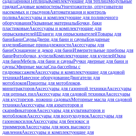
сада
Парники
Теплицы
Комплектующие для теплиц
Модульные
грядки
Садовые компостеры
Уничтожители, отпугиватели
насекомых и грызунов
Автоматизация и контроль
полива
Аксессуары и комплектующие для поливочного
оборудования
Укрывные материалы
Бочки, баки
пластиковые
Аксессуары и комплектующие для
опрыскивателей
Шланги для опрыскивателей
Товары для
бани
Бани
Сауны
Двери для бани и сауны
Бондарные
изделия
Банные принадлежности
Аксессуары для
бани
Оснащение и декор для бани
Измерительные приборы для
бани
Фитобочки, купели
Комплектующие для купелей
Окна
для бани
Мебель для бани и сауны
Ручки дверные для бани и
сауны
Эфирные масла
Спа-бассейны с
гидромассажем
Аксессуары и комплектующие для садовой
техники
Навесное оборудование
Двигатели для
мотоблоков
Прицепы для мотоблоков,
минитракторов
Аксессуары для газонной техники
Аксессуары
для цепных пил
Аксессуары для садовой техники
Аксессуары
для кусторезов, ножниц садовых
Моторные масла для садовой
техники
Аксессуары для аэратоторов и
скарификаторов
Аксессуары для культиваторов и
мотоблоков
Аксессуары для воздуходувок
Аксессуары для
газонокосилок
Аксессуары для бензокос и
триммеров
Аксессуары для моек высокого
давления
Аксессуары и комплектующие для