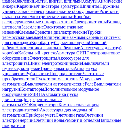
шайбы
Заклепки
Болты, винты, шпильки
Хомуты
Химические
анкеры
Карабины
Фиксаторы арматуры
Шплинты
Пружины
универсальные
Электромонтажное оборудование
Розетки и
выключатели
Электрические звонки
Коробки
распределительные и подрозетники
Электропатроны
Вилки,
штепсели
Заземление
Электромонтажные
изделия
Клеммы
Средства диэлектрические
Трубки
термоусаживаемые
Изолирующие зажимы
Кабель и системы
для прокладки
Короба, трубы, металлорукав
Силовой
кабель
Наконечники, гильзы кабельные
Аксессуары для труб,
коробов
Кабельный крепеж
Арматура СИП
Электрощитовое
оборудование
Электрощиты
Аксессуары для
электрощита
Шины электротехнические
Выключатели
путевые, концевые
Трансформаторы
Аппаратура
управления
Рубильники
Предохранители
Частотные
преобразователи
Пускатели магнитные
Модульная
автоматика
Выключатели автоматические
Реле
Выключатели
нагрузки
Контакторы
Дополнительное модульное
оборудование
УЗИП
Автоматика пуска
двигателя
Дифференциальные
автоматы
УЗО
Конденсаторы
Комплексная защита
электродвигателей
Аксессуары для модульной
автоматики
Приборы учета
Счетчики газа
Счетчики
электроэнергии
Счетчики воды
Ремонт и отделка
Напольные
покрытия и