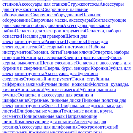
станков
Аксессуары для станков
Стружкоотсосы
Аксессуары
для стружкоотсосов
Сварочное и паяльное
оборудование
Сварочное оборудование
Паяльное
оборудование
Сварочные маски, аксессуары
Комплектующие
для сварочного оборудования
Аксессуары для сварки,
пайки
Оснастка для электроинструмента
Оснастка, наборы
оснастки
Насадки для граверов
Щетки для
электроинструмента
Развертки
Пуансоны
Щетки для
электродвигателей
Слесарный инструмент
Наборы
инструментов
Головки, биты
Гаечные ключи
Отвертки, наборы
отверток
Ножницы слесарные
Клещи строительные
Зубила,
керны, выколотки
Щетки слесарные
Оснастка и аксессуары для
бурения и сверления
Сверла, буры, зенкеры
Коронки
Зубила для
электроинструмента
Аксессуары для бурения и
сверления
Столярный инструмент
Тиски, струбцины,
гейферные зажимы
Ручные пилы, ножовки
Молотки, кувалды,
киянки
Напильники
Ручные стамески
Рубанки, рашпили
ручные
Оснастка и аксессуары для резания и
шлифования
Отрезные, пильные диски
Пильные полотна для
электроинструмента
Фрезы
Шлифовальные диски, насадки,
листы
Шлифовальные чашки
Точильные камни, круги,
сегменты
Полировальные валы
Направляющие
шины
Комплектующие для резания
Аксессуары для
резания
Аксессуары для шлифования
Электромонтажный
инструмент
Обжимной инструмент
Плоскогубцы,