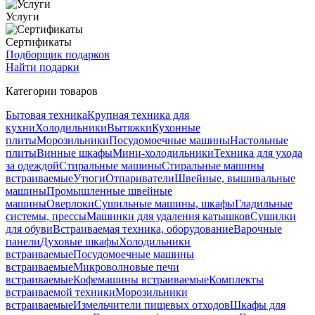
Услуги
Сертификаты
Подборщик подарков
Найти подарки
Категории товаров
Бытовая техника
Крупная техника для
кухни
Холодильники
Вытяжки
Кухонные
плиты
Морозильники
Посудомоечные машины
Настольные
плиты
Винные шкафы
Мини-холодильники
Техника для ухода
за одеждой
Стиральные машины
Стиральные машины
встраиваемые
Утюги
Отпариватели
Швейные, вышивальные
машины
Промышленные швейные
машины
Оверлоки
Сушильные машины, шкафы
Гладильные
системы, прессы
Машинки для удаления катышков
Сушилки
для обуви
Встраиваемая техника, оборудование
Варочные
панели
Духовые шкафы
Холодильники
встраиваемые
Посудомоечные машины
встраиваемые
Микроволновые печи
встраиваемые
Кофемашины встраиваемые
Комплекты
встраиваемой техники
Морозильники
встраиваемые
Измельчители пищевых отходов
Шкафы для