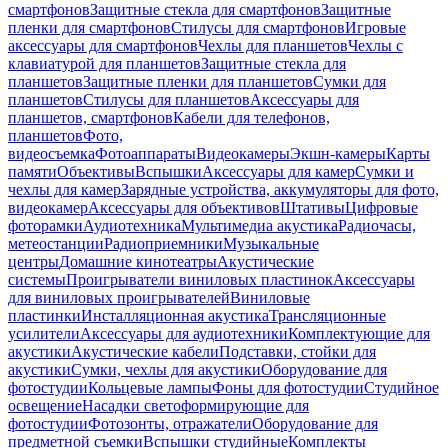
смартфонов
Защитные стекла для смартфонов
Защитные
пленки для смартфонов
Стилусы для смартфонов
Игровые
аксессуары для смартфонов
Чехлы для планшетов
Чехлы с
клавиатурой для планшетов
Защитные стекла для
планшетов
Защитные пленки для планшетов
Сумки для
планшетов
Стилусы для планшетов
Аксессуары для
планшетов, смартфонов
Кабели для телефонов,
планшетов
Фото,
видеосъемка
Фотоаппараты
Видеокамеры
Экшн-камеры
Карты
памяти
Объективы
Вспышки
Аксессуары для камер
Сумки и
чехлы для камер
Зарядные устройства, аккумуляторы для фото,
видеокамер
Аксессуары для объективов
Штативы
Цифровые
фоторамки
Аудиотехника
Мультимедиа акустика
Радиочасы,
метеостанции
Радиоприемники
Музыкальные
центры
Домашние кинотеатры
Акустические
системы
Проигрыватели виниловых пластинок
Аксессуары
для виниловых проигрывателей
Виниловые
пластинки
Инсталляционная акустика
Трансляционные
усилители
Аксессуары для аудиотехники
Комплектующие для
акустики
Акустические кабели
Подставки, стойки для
акустики
Сумки, чехлы для акустики
Оборудование для
фотостудии
Кольцевые лампы
Фоны для фотостудии
Студийное
освещение
Насадки светоформирующие для
фотостудии
Фотозонты, отражатели
Оборудование для
предметной съемки
Вспышки студийные
Комплекты