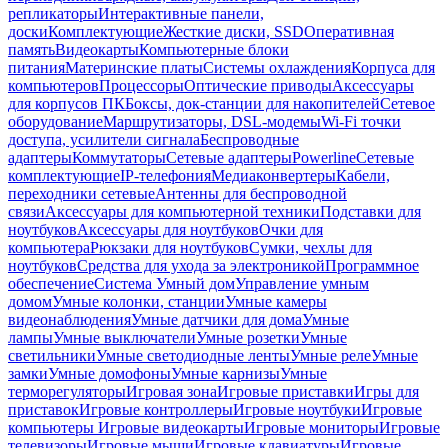
репликаторы
Интерактивные панели,
доски
Комплектующие
Жесткие диски, SSD
Оперативная
память
Видеокарты
Компьютерные блоки
питания
Материнские платы
Системы охлаждения
Корпуса для
компьютеров
Процессоры
Оптические приводы
Аксессуары
для корпусов ПК
Боксы, док-станции для накопителей
Сетевое
оборудование
Маршрутизаторы, DSL-модемы
Wi-Fi точки
доступа, усилители сигнала
Беспроводные
адаптеры
Коммутаторы
Сетевые адаптеры
Powerline
Сетевые
комплектующие
IP-телефония
Медиаконвертеры
Кабели,
переходники сетевые
Антенны для беспроводной
связи
Аксессуары для компьютерной техники
Подставки для
ноутбуков
Аксессуары для ноутбуков
Очки для
компьютера
Рюкзаки для ноутбуков
Сумки, чехлы для
ноутбуков
Средства для ухода за электроникой
Программное
обеспечение
Система Умный дом
Управление умным
домом
Умные колонки, станции
Умные камеры
видеонаблюдения
Умные датчики для дома
Умные
лампы
Умные выключатели
Умные розетки
Умные
светильники
Умные светодиодные ленты
Умные реле
Умные
замки
Умные домофоны
Умные карнизы
Умные
терморегуляторы
Игровая зона
Игровые приставки
Игры для
приставок
Игровые контроллеры
Игровые ноутбуки
Игровые
компьютеры
Игровые видеокарты
Игровые мониторы
Игровые
телевизоры
Игровые мыши
Игровые клавиатуры
Игровые