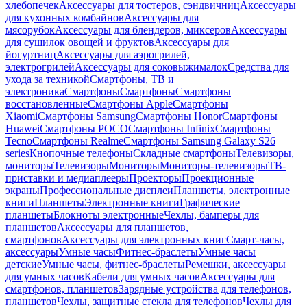
хлебопечек
Аксессуары для тостеров, сэндвичниц
Аксессуары
для кухонных комбайнов
Аксессуары для
мясорубок
Аксессуары для блендеров, миксеров
Аксессуары
для сушилок овощей и фруктов
Аксессуары для
йогуртниц
Аксессуары для аэрогрилей,
электрогрилей
Аксессуары для соковыжималок
Средства для
ухода за техникой
Смартфоны, ТВ и
электроника
Смартфоны
Смартфоны
Смартфоны
восстановленные
Смартфоны Apple
Смартфоны
Xiaomi
Смартфоны Samsung
Смартфоны Honor
Смартфоны
Huawei
Смартфоны POCO
Смартфоны Infinix
Смартфоны
Tecno
Смартфоны Realme
Смартфоны Samsung Galaxy S26
series
Кнопочные телефоны
Складные смартфоны
Телевизоры,
мониторы
Телевизоры
Мониторы
Мониторы-телевизоры
ТВ-
приставки и медиаплееры
Проекторы
Проекционные
экраны
Профессиональные дисплеи
Планшеты, электронные
книги
Планшеты
Электронные книги
Графические
планшеты
Блокноты электронные
Чехлы, бамперы для
планшетов
Аксессуары для планшетов,
смартфонов
Аксессуары для электронных книг
Смарт-часы,
аксессуары
Умные часы
Фитнес-браслеты
Умные часы
детские
Умные часы, фитнес-браслеты
Ремешки, аксессуары
для умных часов
Кабели для умных часов
Аксессуары для
смартфонов, планшетов
Зарядные устройства для телефонов,
планшетов
Чехлы, защитные стекла для телефонов
Чехлы для