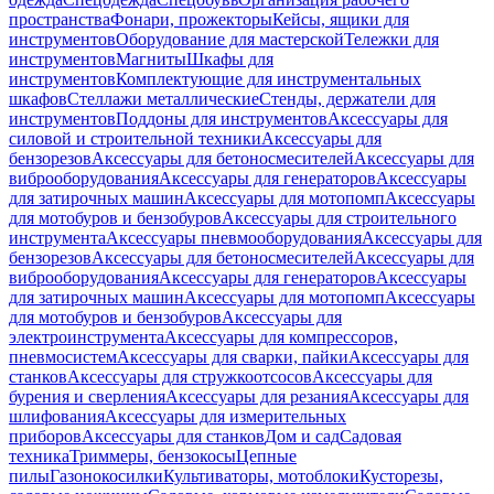
пространства
Фонари, прожекторы
Кейсы, ящики для
инструментов
Оборудование для мастерской
Тележки для
инструментов
Магниты
Шкафы для
инструментов
Комплектующие для инструментальных
шкафов
Стеллажи металлические
Стенды, держатели для
инструментов
Поддоны для инструментов
Аксессуары для
силовой и строительной техники
Аксессуары для
бензорезов
Аксессуары для бетоносмесителей
Аксессуары для
виброоборудования
Аксессуары для генераторов
Аксессуары
для затирочных машин
Аксессуары для мотопомп
Аксессуары
для мотобуров и бензобуров
Аксессуары для строительного
инструмента
Аксессуары пневмооборудования
Аксессуары для
бензорезов
Аксессуары для бетоносмесителей
Аксессуары для
виброоборудования
Аксессуары для генераторов
Аксессуары
для затирочных машин
Аксессуары для мотопомп
Аксессуары
для мотобуров и бензобуров
Аксессуары для
электроинструмента
Аксессуары для компрессоров,
пневмосистем
Аксессуары для сварки, пайки
Аксессуары для
станков
Аксессуары для стружкоотсосов
Аксессуары для
бурения и сверления
Аксессуары для резания
Аксессуары для
шлифования
Аксессуары для измерительных
приборов
Аксессуары для станков
Дом и сад
Садовая
техника
Триммеры, бензокосы
Цепные
пилы
Газонокосилки
Культиваторы, мотоблоки
Кусторезы,