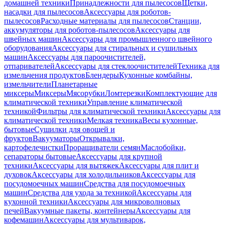
домашней техники
Принадлежности для пылесосов
Щетки,
насадки для пылесосов
Аксессуары для роботов-
пылесосов
Расходные материалы для пылесосов
Станции,
аккумуляторы для роботов-пылесосов
Аксессуары для
швейных машин
Аксессуары для промышленного швейного
оборудования
Аксессуары для стиральных и сушильных
машин
Аксессуары для пароочистителей,
отпаривателей
Аксессуары для стеклоочистителей
Техника для
измельчения продуктов
Блендеры
Кухонные комбайны,
измельчители
Планетарные
миксеры
Миксеры
Мясорубки
Ломтерезки
Комплектующие для
климатической техники
Управление климатической
техникой
Фильтры для климатической техники
Аксессуары для
климатической техники
Мелкая техника
Весы кухонные,
бытовые
Сушилки для овощей и
фруктов
Вакууматоры
Открывалки,
картофелечистки
Проращиватели семян
Маслобойки,
сепараторы бытовые
Аксессуары для крупной
техники
Аксессуары для вытяжек
Аксессуары для плит и
духовок
Аксессуары для холодильников
Аксессуары для
посудомоечных машин
Средства для посудомоечных
машин
Средства для ухода за техникой
Аксессуары для
кухонной техники
Аксессуары для микроволновых
печей
Вакуумные пакеты, контейнеры
Аксессуары для
кофемашин
Аксессуары для мультиварок,