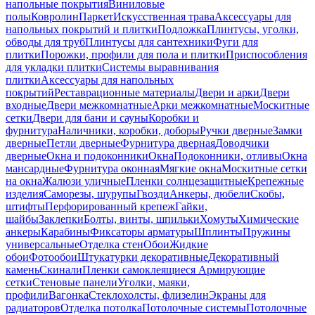
напольные покрытия
Виниловые
полы
Ковролин
Паркет
Искусственная трава
Аксессуары для
напольных покрытий и плитки
Подложка
Плинтусы, уголки,
обводы для труб
Плинтусы для сантехники
Фуги для
плитки
Порожки, профили для пола и плитки
Приспособления
для укладки плитки
Системы выравнивания
плитки
Аксессуары для напольных
покрытий
Реставрационные материалы
Двери и арки
Двери
входные
Двери межкомнатные
Арки межкомнатные
Москитные
сетки
Двери для бани и сауны
Коробки и
фурнитура
Наличники, коробки, доборы
Ручки дверные
Замки
дверные
Петли дверные
Фурнитура дверная
Доводчики
дверные
Окна и подоконники
Окна
Подоконники, отливы
Окна
мансардные
Фурнитура оконная
Мягкие окна
Москитные сетки
на окна
Жалюзи уличные
Пленки солнцезащитные
Крепежные
изделия
Саморезы, шурупы
Гвозди
Анкеры, дюбели
Скобы,
штифты
Перфорированный крепеж
Гайки,
шайбы
Заклепки
Болты, винты, шпильки
Хомуты
Химические
анкеры
Карабины
Фиксаторы арматуры
Шплинты
Пружины
универсальные
Отделка стен
Обои
Жидкие
обои
Фотообои
Штукатурки декоративные
Декоративный
камень
Скинали
Пленки самоклеящиеся
Армирующие
сетки
Стеновые панели
Уголки, маяки,
профили
Вагонка
Стеклохолсты, флизелин
Экраны для
радиаторов
Отделка потолка
Потолочные системы
Потолочные