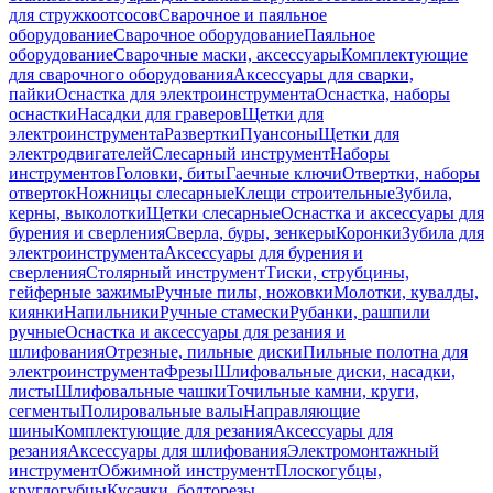
для стружкоотсосов
Сварочное и паяльное
оборудование
Сварочное оборудование
Паяльное
оборудование
Сварочные маски, аксессуары
Комплектующие
для сварочного оборудования
Аксессуары для сварки,
пайки
Оснастка для электроинструмента
Оснастка, наборы
оснастки
Насадки для граверов
Щетки для
электроинструмента
Развертки
Пуансоны
Щетки для
электродвигателей
Слесарный инструмент
Наборы
инструментов
Головки, биты
Гаечные ключи
Отвертки, наборы
отверток
Ножницы слесарные
Клещи строительные
Зубила,
керны, выколотки
Щетки слесарные
Оснастка и аксессуары для
бурения и сверления
Сверла, буры, зенкеры
Коронки
Зубила для
электроинструмента
Аксессуары для бурения и
сверления
Столярный инструмент
Тиски, струбцины,
гейферные зажимы
Ручные пилы, ножовки
Молотки, кувалды,
киянки
Напильники
Ручные стамески
Рубанки, рашпили
ручные
Оснастка и аксессуары для резания и
шлифования
Отрезные, пильные диски
Пильные полотна для
электроинструмента
Фрезы
Шлифовальные диски, насадки,
листы
Шлифовальные чашки
Точильные камни, круги,
сегменты
Полировальные валы
Направляющие
шины
Комплектующие для резания
Аксессуары для
резания
Аксессуары для шлифования
Электромонтажный
инструмент
Обжимной инструмент
Плоскогубцы,
круглогубцы
Кусачки, болторезы,