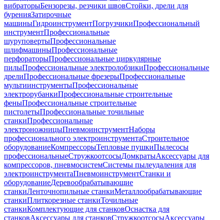
вибраторы
Бензорезы, резчики швов
Стойки, дрели для
бурения
Затирочные
машины
Гидроинструмент
Погрузчики
Профессиональный
инструмент
Профессиональные
шуруповерты
Профессиональные
шлифмашины
Профессиональные
перфораторы
Профессиональные циркулярные
пилы
Профессиональные электролобзики
Профессиональные
дрели
Профессиональные фрезеры
Профессиональные
мультиинструменты
Профессиональные
электрорубанки
Профессиональные строительные
фены
Профессиональные строительные
пистолеты
Профессиональные точильные
станки
Профессиональные
электроножницы
Пневмоинструмент
Наборы
профессионального электроинструмента
Строительное
оборудование
Компрессоры
Тепловые пушки
Пылесосы
профессиональные
Стружкоотсосы
Домкраты
Аксессуары для
компрессоров, пневмосистем
Системы пылеудаления для
электроинструмента
Пневмоинструмент
Станки и
оборудование
Деревообрабатывающие
станки
Ленточнопильные станки
Металлообрабатывающие
станки
Плиткорезные станки
Точильные
станки
Комплектующие для станков
Оснастка для
станков
Аксессуары для станков
Стружкоотсосы
Аксессуары