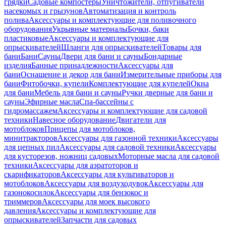
грядки
Садовые компостеры
Уничтожители, отпугиватели
насекомых и грызунов
Автоматизация и контроль
полива
Аксессуары и комплектующие для поливочного
оборудования
Укрывные материалы
Бочки, баки
пластиковые
Аксессуары и комплектующие для
опрыскивателей
Шланги для опрыскивателей
Товары для
бани
Бани
Сауны
Двери для бани и сауны
Бондарные
изделия
Банные принадлежности
Аксессуары для
бани
Оснащение и декор для бани
Измерительные приборы для
бани
Фитобочки, купели
Комплектующие для купелей
Окна
для бани
Мебель для бани и сауны
Ручки дверные для бани и
сауны
Эфирные масла
Спа-бассейны с
гидромассажем
Аксессуары и комплектующие для садовой
техники
Навесное оборудование
Двигатели для
мотоблоков
Прицепы для мотоблоков,
минитракторов
Аксессуары для газонной техники
Аксессуары
для цепных пил
Аксессуары для садовой техники
Аксессуары
для кусторезов, ножниц садовых
Моторные масла для садовой
техники
Аксессуары для аэратоторов и
скарификаторов
Аксессуары для культиваторов и
мотоблоков
Аксессуары для воздуходувок
Аксессуары для
газонокосилок
Аксессуары для бензокос и
триммеров
Аксессуары для моек высокого
давления
Аксессуары и комплектующие для
опрыскивателей
Запчасти для садовых