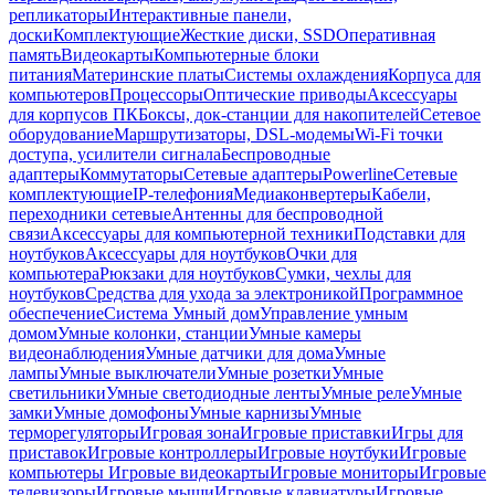
репликаторы
Интерактивные панели,
доски
Комплектующие
Жесткие диски, SSD
Оперативная
память
Видеокарты
Компьютерные блоки
питания
Материнские платы
Системы охлаждения
Корпуса для
компьютеров
Процессоры
Оптические приводы
Аксессуары
для корпусов ПК
Боксы, док-станции для накопителей
Сетевое
оборудование
Маршрутизаторы, DSL-модемы
Wi-Fi точки
доступа, усилители сигнала
Беспроводные
адаптеры
Коммутаторы
Сетевые адаптеры
Powerline
Сетевые
комплектующие
IP-телефония
Медиаконвертеры
Кабели,
переходники сетевые
Антенны для беспроводной
связи
Аксессуары для компьютерной техники
Подставки для
ноутбуков
Аксессуары для ноутбуков
Очки для
компьютера
Рюкзаки для ноутбуков
Сумки, чехлы для
ноутбуков
Средства для ухода за электроникой
Программное
обеспечение
Система Умный дом
Управление умным
домом
Умные колонки, станции
Умные камеры
видеонаблюдения
Умные датчики для дома
Умные
лампы
Умные выключатели
Умные розетки
Умные
светильники
Умные светодиодные ленты
Умные реле
Умные
замки
Умные домофоны
Умные карнизы
Умные
терморегуляторы
Игровая зона
Игровые приставки
Игры для
приставок
Игровые контроллеры
Игровые ноутбуки
Игровые
компьютеры
Игровые видеокарты
Игровые мониторы
Игровые
телевизоры
Игровые мыши
Игровые клавиатуры
Игровые