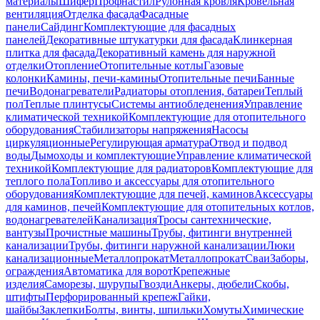
материалы
Шифер
Профнастил
Рулонная кровля
Кровельная
вентиляция
Отделка фасада
Фасадные
панели
Сайдинг
Комплектующие для фасадных
панелей
Декоративные штукатурки для фасада
Клинкерная
плитка для фасада
Декоративный камень для наружной
отделки
Отопление
Отопительные котлы
Газовые
колонки
Камины, печи-камины
Отопительные печи
Банные
печи
Водонагреватели
Радиаторы отопления, батареи
Теплый
пол
Теплые плинтусы
Системы антиобледенения
Управление
климатической техникой
Комплектующие для отопительного
оборудования
Стабилизаторы напряжения
Насосы
циркуляционные
Регулирующая арматура
Отвод и подвод
воды
Дымоходы и комплектующие
Управление климатической
техникой
Комплектующие для радиаторов
Комплектующие для
теплого пола
Топливо и аксессуары для отопительного
оборудования
Комплектующие для печей, каминов
Аксессуары
для каминов, печей
Комплектующие для отопительных котлов,
водонагревателей
Канализация
Тросы сантехнические,
вантузы
Прочистные машины
Трубы, фитинги внутренней
канализации
Трубы, фитинги наружной канализации
Люки
канализационные
Металлопрокат
Металлопрокат
Сваи
Заборы,
ограждения
Автоматика для ворот
Крепежные
изделия
Саморезы, шурупы
Гвозди
Анкеры, дюбели
Скобы,
штифты
Перфорированный крепеж
Гайки,
шайбы
Заклепки
Болты, винты, шпильки
Хомуты
Химические