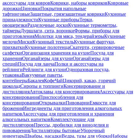
аксессуары для ковров
Коврики, наборы ковриков
Ковровые
дорожки
Циновки
Покрытия напольные
тафтинговые
Защитные, грязезащитные коврики
Кухонные
принадлежности
Кухонные приборы
Терки,
овощерезки
Разделочные доски
Кухонные термометры,
таймеры
Дуршлаги, сита, воронки
Формы, приборы для
приготовления
Молотки для мяса, тендерайзеры
Кухонные
мелочи
Миски
Кухонный текстиль
Кухонные фартуки,
прихватки
Кухонные полотенца
Скатерти, сервировочные
салфетки
Организация хранения на кухне
Посуда для
хранения
Органайзеры для кухни
Органайзеры для
специй
Посуда для ланча
Полки и аксессуары на
рейлинги
Рейлинги для кухни
Одноразовая посуда,
упаковка
Вакуумные пакеты,
контейнеры
Бакалея
Кофе
Чай
Цикорий, какао, горячий
шоколад
Сиропы и топпинги
Консервирование и
дистилляция
Автоклавы для консервирования
Аксессуары для
консервирования
Приспособления для
консервирования
Открывалки
Пивоварни
Емкости для
брожения
Ингредиенты для приготовления алкогольных
напитков
Аксессуары для приготовления и хранения
алкогольных напитков
Комплектующие для
дистилляторов
Прессы, дробилки для виноделия и
пивоварения
Дистилляторы бытовые
Уборочный
инвентарь
Швабры, насадки
Ведра, тазы для уборки
Наборы