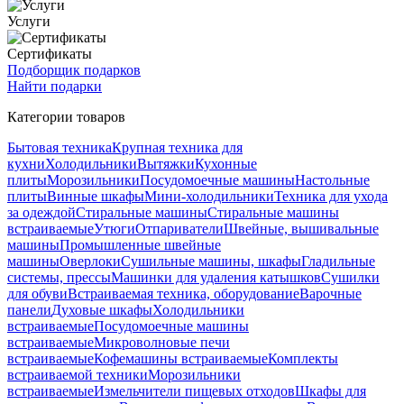
Услуги
Сертификаты
Подборщик подарков
Найти подарки
Категории товаров
Бытовая техника
Крупная техника для
кухни
Холодильники
Вытяжки
Кухонные
плиты
Морозильники
Посудомоечные машины
Настольные
плиты
Винные шкафы
Мини-холодильники
Техника для ухода
за одеждой
Стиральные машины
Стиральные машины
встраиваемые
Утюги
Отпариватели
Швейные, вышивальные
машины
Промышленные швейные
машины
Оверлоки
Сушильные машины, шкафы
Гладильные
системы, прессы
Машинки для удаления катышков
Сушилки
для обуви
Встраиваемая техника, оборудование
Варочные
панели
Духовые шкафы
Холодильники
встраиваемые
Посудомоечные машины
встраиваемые
Микроволновые печи
встраиваемые
Кофемашины встраиваемые
Комплекты
встраиваемой техники
Морозильники
встраиваемые
Измельчители пищевых отходов
Шкафы для