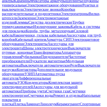
анкеры
Карабины
Фиксаторы арматуры
Шплинты
Пружины
универсальные
Электромонтажное оборудование
Розетки и
выключатели
Электрические звонки
Коробки
распределительные и подрозетники
Электропатроны
Вилки,
штепсели
Заземление
Электромонтажные
изделия
Клеммы
Средства диэлектрические
Трубки
термоусаживаемые
Изолирующие зажимы
Кабель и системы
для прокладки
Короба, трубы, металлорукав
Силовой
кабель
Наконечники, гильзы кабельные
Аксессуары для труб,
коробов
Кабельный крепеж
Арматура СИП
Электрощитовое
оборудование
Электрощиты
Аксессуары для
электрощита
Шины электротехнические
Выключатели
путевые, концевые
Трансформаторы
Аппаратура
управления
Рубильники
Предохранители
Частотные
преобразователи
Пускатели магнитные
Модульная
автоматика
Выключатели автоматические
Реле
Выключатели
нагрузки
Контакторы
Дополнительное модульное
оборудование
УЗИП
Автоматика пуска
двигателя
Дифференциальные
автоматы
УЗО
Конденсаторы
Комплексная защита
электродвигателей
Аксессуары для модульной
автоматики
Приборы учета
Счетчики газа
Счетчики
электроэнергии
Счетчики воды
Ремонт и отделка
Напольные
покрытия и
плитка
Плитка
Ламинат
Линолеум
Керамогранит
Спортивные