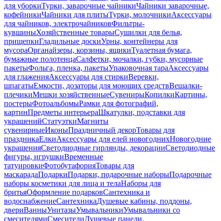
для уборки
Турки, заварочные чайники
Чайники заварочные,
кофейники
Чайники для плиты
Турки, молочники
Аксессуары
для чайников, электрочайников
Фильтры-
кувшины
Хозяйственные товары
Сушилки для белья,
прищепки
Гладильные доски
Урны, контейнеры для
мусора
Органайзеры, корзины, ящики
Туалетная бумага,
бумажные полотенца
Салфетки, мочалки, губки, мусорные
пакеты
Фольга, пленка, пакеты
Упаковочная тара
Аксессуары
для глажения
Аксессуары для стирки
Веревки,
шпагаты
Емкости, дозаторы для моющих средств
Вешалки-
плечики
Мешки хозяйственные
Сувениры
Копилки
Картины,
постеры
Фотоальбомы
Рамки для фотографий,
картин
Предметы интерьера
Шкатулки, подставки для
украшений
Статуэтки
Магниты
сувенирные
Иконы
Праздничный декор
Товары для
праздника
Елки
Аксессуары для елей новогодних
Новогодние
украшения
Светодиодные гирлянды, декорации
Светодиодные
фигуры, игрушки
Временные
татуировки
Фотобутафория
Товары для
маскарада
Подарки
Подарки, подарочные наборы
Подарочные
наборы косметики для лица и тела
Наборы для
бритья
Оформление подарков
Сантехника и
водоснабжение
Сантехника
Душевые кабины, поддоны,
двери
Ванны
Унитазы
Умывальники
Умывальники со
смесителями
Смесители
Душевые панели,