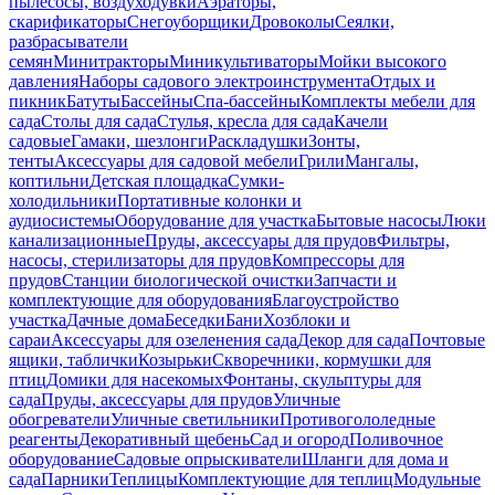
пылесосы, воздуходувки
Аэраторы,
скарификаторы
Снегоуборщики
Дровоколы
Сеялки,
разбрасыватели
семян
Минитракторы
Миникультиваторы
Мойки высокого
давления
Наборы садового электроинструмента
Отдых и
пикник
Батуты
Бассейны
Спа-бассейны
Комплекты мебели для
сада
Столы для сада
Стулья, кресла для сада
Качели
садовые
Гамаки, шезлонги
Раскладушки
Зонты,
тенты
Аксессуары для садовой мебели
Грили
Мангалы,
коптильни
Детская площадка
Сумки-
холодильники
Портативные колонки и
аудиосистемы
Оборудование для участка
Бытовые насосы
Люки
канализационные
Пруды, аксессуары для прудов
Фильтры,
насосы, стерилизаторы для прудов
Компрессоры для
прудов
Станции биологической очистки
Запчасти и
комплектующие для оборудования
Благоустройство
участка
Дачные дома
Беседки
Бани
Хозблоки и
сараи
Аксессуары для озеленения сада
Декор для сада
Почтовые
ящики, таблички
Козырьки
Скворечники, кормушки для
птиц
Домики для насекомых
Фонтаны, скульптуры для
сада
Пруды, аксессуары для прудов
Уличные
обогреватели
Уличные светильники
Противогололедные
реагенты
Декоративный щебень
Сад и огород
Поливочное
оборудование
Садовые опрыскиватели
Шланги для дома и
сада
Парники
Теплицы
Комплектующие для теплиц
Модульные