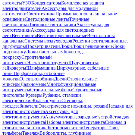
автоматы
УЗО
Конденсаторы
Комплексная защита
электродвигателей
Аксессуары для модульной
автоматики
Светотехника
Промышленное и сигнальное
освещение
Светодиодные ленты
Точечные
светильники
Трековые светильники
Аксессуары для
светотехники
Аксессуары для светодиодных
лент
Вентиляция
Вентиляторы вытяжные
Вентиляторы
канальные
Системы воздуховодов
Решетки вентиляционные,
диффузоры
Проветриватели
Люки
Люки ревизионные
Люки
под плитку
Люки напольные
Люки под
покраску
Строительный
инструмент
Электроинструмент
Шуруповерты,
гайковерты
Шлифмашины
Циркулярные, сабельные
пилы
Перфораторы, отбойные
молотки
Электролобзики
Дрели
Строительные
миксеры
Дальномеры
Многофункциональные
инструменты
Строительные фены
Строительные
пистолеты
Фрезеры
Рубанки, стамески
электрические
Краскопульты
Степлеры,
гвоздезабиватели
Электрические ножницы, резаки
Насадки для
электроинструмента
Аксессуары для
электроинструмента
Аккумуляторы, зарядные устройства для
электроинструмента
Наборы электроинструмента
Силовая и
строительная техника
Бетоносмесители
Генераторы
Тали,
тельферы
Такелаж
Виброплиты, глубинные