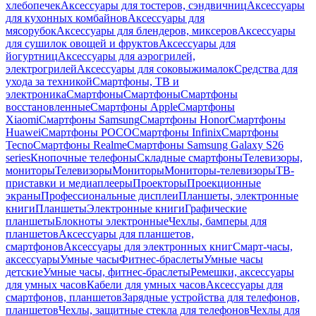
хлебопечек
Аксессуары для тостеров, сэндвичниц
Аксессуары
для кухонных комбайнов
Аксессуары для
мясорубок
Аксессуары для блендеров, миксеров
Аксессуары
для сушилок овощей и фруктов
Аксессуары для
йогуртниц
Аксессуары для аэрогрилей,
электрогрилей
Аксессуары для соковыжималок
Средства для
ухода за техникой
Смартфоны, ТВ и
электроника
Смартфоны
Смартфоны
Смартфоны
восстановленные
Смартфоны Apple
Смартфоны
Xiaomi
Смартфоны Samsung
Смартфоны Honor
Смартфоны
Huawei
Смартфоны POCO
Смартфоны Infinix
Смартфоны
Tecno
Смартфоны Realme
Смартфоны Samsung Galaxy S26
series
Кнопочные телефоны
Складные смартфоны
Телевизоры,
мониторы
Телевизоры
Мониторы
Мониторы-телевизоры
ТВ-
приставки и медиаплееры
Проекторы
Проекционные
экраны
Профессиональные дисплеи
Планшеты, электронные
книги
Планшеты
Электронные книги
Графические
планшеты
Блокноты электронные
Чехлы, бамперы для
планшетов
Аксессуары для планшетов,
смартфонов
Аксессуары для электронных книг
Смарт-часы,
аксессуары
Умные часы
Фитнес-браслеты
Умные часы
детские
Умные часы, фитнес-браслеты
Ремешки, аксессуары
для умных часов
Кабели для умных часов
Аксессуары для
смартфонов, планшетов
Зарядные устройства для телефонов,
планшетов
Чехлы, защитные стекла для телефонов
Чехлы для