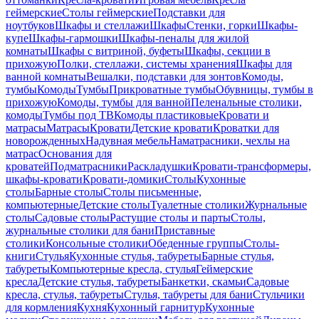
геймерские
Столы геймерские
Подставки для
ноутбуков
Шкафы и стеллажи
Шкафы
Стенки, горки
Шкафы-
купе
Шкафы-гармошки
Шкафы-пеналы для жилой
комнаты
Шкафы с витриной, буфеты
Шкафы, секции в
прихожую
Полки, стеллажи, системы хранения
Шкафы для
ванной комнаты
Вешалки, подставки для зонтов
Комоды,
тумбы
Комоды
Тумбы
Прикроватные тумбы
Обувницы, тумбы в
прихожую
Комоды, тумбы для ванной
Пеленальные столики,
комоды
Тумбы под ТВ
Комоды пластиковые
Кровати и
матрасы
Матрасы
Кровати
Детские кровати
Кроватки для
новорожденных
Надувная мебель
Наматрасники, чехлы на
матрас
Основания для
кроватей
Подматрасники
Раскладушки
Кровати-трансформеры,
шкафы-кровати
Кровати-домики
Столы
Кухонные
столы
Барные столы
Столы письменные,
компьютерные
Детские столы
Туалетные столики
Журнальные
столы
Садовые столы
Растущие столы и парты
Столы,
журнальные столики для бани
Приставные
столики
Консольные столики
Обеденные группы
Столы-
книги
Стулья
Кухонные стулья, табуреты
Барные стулья,
табуреты
Компьютерные кресла, стулья
Геймерские
кресла
Детские стулья, табуреты
Банкетки, скамьи
Садовые
кресла, стулья, табуреты
Стулья, табуреты для бани
Стульчики
для кормления
Кухня
Кухонный гарнитур
Кухонные