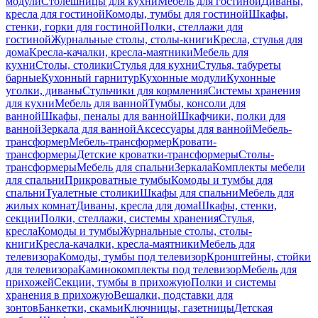
модули
Столешницы для кухни
Мебель для гостиной
Диваны,
кресла для гостиной
Комоды, тумбы для гостиной
Шкафы,
стенки, горки для гостиной
Полки, стеллажи для
гостиной
Журнальные столы, столы-книги
Кресла, стулья для
дома
Кресла-качалки, кресла-маятники
Мебель для
кухни
Столы, столики
Стулья для кухни
Стулья, табуреты
барные
Кухонный гарнитур
Кухонные модули
Кухонные
уголки, диваны
Стульчики для кормления
Системы хранения
для кухни
Мебель для ванной
Тумбы, консоли для
ванной
Шкафы, пеналы для ванной
Шкафчики, полки для
ванной
Зеркала для ванной
Аксессуары для ванной
Мебель-
трансформер
Мебель-трансформер
Кровати-
трансформеры
Детские кроватки-трансформеры
Столы-
трансформеры
Мебель для спальни
Зеркала
Комплекты мебели
для спальни
Прикроватные тумбы
Комоды и тумбы для
спальни
Туалетные столики
Шкафы для спальни
Мебель для
жилых комнат
Диваны, кресла для дома
Шкафы, стенки,
секции
Полки, стеллажи, системы хранения
Стулья,
кресла
Комоды и тумбы
Журнальные столы, столы-
книги
Кресла-качалки, кресла-маятники
Мебель для
телевизора
Комоды, тумбы под телевизор
Кронштейны, стойки
для телевизора
Каминокомплекты под телевизор
Мебель для
прихожей
Секции, тумбы в прихожую
Полки и системы
хранения в прихожую
Вешалки, подставки для
зонтов
Банкетки, скамьи
Ключницы, газетницы
Детская