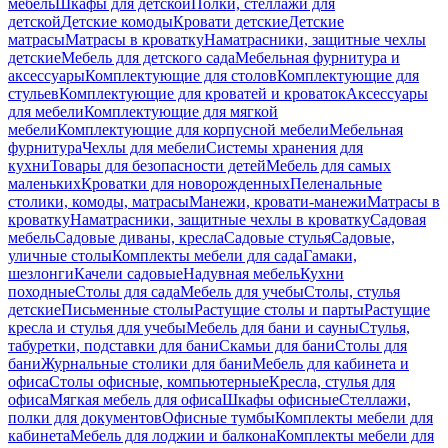
мебель
Шкафы для детской
Полки, стеллажи для
детской
Детские комоды
Кровати детские
Детские
матрасы
Матрасы в кроватку
Наматрасники, защитные чехлы
детские
Мебель для детского сада
Мебельная фурнитура и
аксессуары
Комплектующие для столов
Комплектующие для
стульев
Комплектующие для кроватей и кроваток
Аксессуары
для мебели
Комплектующие для мягкой
мебели
Комплектующие для корпусной мебели
Мебельная
фурнитура
Чехлы для мебели
Системы хранения для
кухни
Товары для безопасности детей
Мебель для самых
маленьких
Кроватки для новорожденных
Пеленальные
столики, комоды, матрасы
Манежи, кровати-манежи
Матрасы в
кроватку
Наматрасники, защитные чехлы в кроватку
Садовая
мебель
Садовые диваны, кресла
Садовые стулья
Садовые,
уличные столы
Комплекты мебели для сада
Гамаки,
шезлонги
Качели садовые
Надувная мебель
Кухни
походные
Столы для сада
Мебель для учебы
Столы, стулья
детские
Письменные столы
Растущие столы и парты
Растущие
кресла и стулья для учебы
Мебель для бани и сауны
Стулья,
табуретки, подставки для бани
Скамьи для бани
Столы для
бани
Журнальные столики для бани
Мебель для кабинета и
офиса
Столы офисные, компьютерные
Кресла, стулья для
офиса
Мягкая мебель для офиса
Шкафы офисные
Стеллажи,
полки для документов
Офисные тумбы
Комплекты мебели для
кабинета
Мебель для лоджии и балкона
Комплекты мебели для