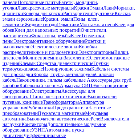
панели
Потолочные плиты
Багеты, молдинги,
уголки
Лакокрасочные материалы
Краски
Эмали
Лаки
Морилки,
пропитки
Колеры для краски
Растворители
Грунтовки
Краски,
эмали аэрозольные
Краски, эмали
Пены, клеи,
герметики
Жидкие гвозди
Герметики
Монтажная пена
Клеи для
обоев
Клеи для напольных покрытий
Очистители,
растворители
Фиксаторы резьбы
Клеи
Герметики,
пены
Электромонтажное оборудование
Розетки и
выключатели
Электрические звонки
Коробки
распределительные и подрозетники
Электропатроны
Вилки,
штепсели
Молниеприемники
Заземление
Электромонтажные
изделия
Клеммы
Средства диэлектрические
Трубки
термоусаживаемые
Изолирующие зажимы
Кабель и системы
для прокладки
Короба, трубы, металлорукав
Силовой
кабель
Наконечники, гильзы кабельные
Аксессуары для труб,
коробов
Кабельный крепеж
Арматура СИП
Электрощитовое
оборудование
Электрощиты
Аксессуары для
электрощита
Шины электротехнические
Выключатели
путевые, концевые
Трансформаторы
Аппаратура
управления
Рубильники
Предохранители
Частотные
преобразователи
Пускатели магнитные
Модульная
автоматика
Выключатели автоматические
Реле
Выключатели
нагрузки
Контакторы
Дополнительное модульное
оборудование
УЗИП
Автоматика пуска
двигателя
Дифференциальные