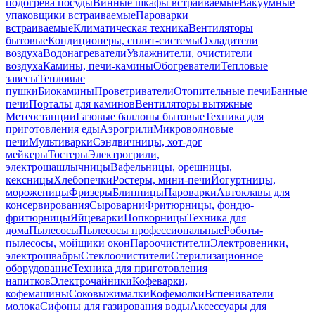
подогрева посуды
Винные шкафы встраиваемые
Вакуумные
упаковщики встраиваемые
Пароварки
встраиваемые
Климатическая техника
Вентиляторы
бытовые
Кондиционеры, сплит-системы
Охладители
воздуха
Водонагреватели
Увлажнители, очистители
воздуха
Камины, печи-камины
Обогреватели
Тепловые
завесы
Тепловые
пушки
Биокамины
Проветриватели
Отопительные печи
Банные
печи
Порталы для каминов
Вентиляторы вытяжные
Метеостанции
Газовые баллоны бытовые
Техника для
приготовления еды
Аэрогрили
Микроволновые
печи
Мультиварки
Сэндвичницы, хот-дог
мейкеры
Тостеры
Электрогрили,
электрошашлычницы
Вафельницы, орешницы,
кексницы
Хлебопечки
Ростеры, мини-печи
Йогуртницы,
мороженицы
Фризеры
Блинницы
Пароварки
Автоклавы для
консервирования
Сыроварни
Фритюрницы, фондю-
фритюрницы
Яйцеварки
Попкорницы
Техника для
дома
Пылесосы
Пылесосы профессиональные
Роботы-
пылесосы, мойщики окон
Пароочистители
Электровеники,
электрошвабры
Стеклоочистители
Стерилизационное
оборудование
Техника для приготовления
напитков
Электрочайники
Кофеварки,
кофемашины
Соковыжималки
Кофемолки
Вспениватели
молока
Сифоны для газирования воды
Аксессуары для