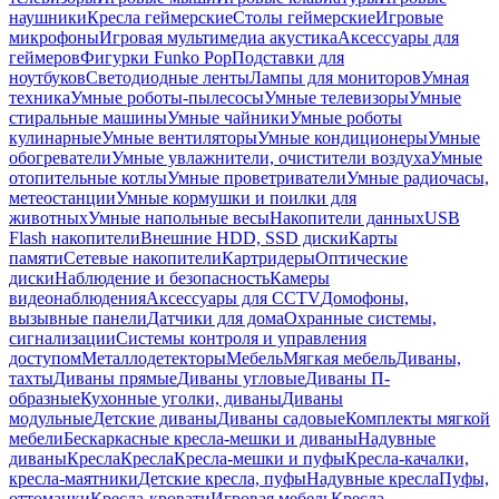
наушники
Кресла геймерские
Столы геймерские
Игровые
микрофоны
Игровая мультимедиа акустика
Аксессуары для
геймеров
Фигурки Funko Pop
Подставки для
ноутбуков
Светодиодные ленты
Лампы для мониторов
Умная
техника
Умные роботы-пылесосы
Умные телевизоры
Умные
стиральные машины
Умные чайники
Умные роботы
кулинарные
Умные вентиляторы
Умные кондиционеры
Умные
обогреватели
Умные увлажнители, очистители воздуха
Умные
отопительные котлы
Умные проветриватели
Умные радиочасы,
метеостанции
Умные кормушки и поилки для
животных
Умные напольные весы
Накопители данных
USB
Flash накопители
Внешние HDD, SSD диски
Карты
памяти
Сетевые накопители
Картридеры
Оптические
диски
Наблюдение и безопасность
Камеры
видеонаблюдения
Аксессуары для CCTV
Домофоны,
вызывные панели
Датчики для дома
Охранные системы,
сигнализации
Системы контроля и управления
доступом
Металлодетекторы
Мебель
Мягкая мебель
Диваны,
тахты
Диваны прямые
Диваны угловые
Диваны П-
образные
Кухонные уголки, диваны
Диваны
модульные
Детские диваны
Диваны садовые
Комплекты мягкой
мебели
Бескаркасные кресла-мешки и диваны
Надувные
диваны
Кресла
Кресла
Кресла-мешки и пуфы
Кресла-качалки,
кресла-маятники
Детские кресла, пуфы
Надувные кресла
Пуфы,
оттоманки
Кресла-кровати
Игровая мебель
Кресла