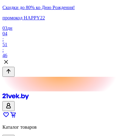
Скидки до 80% ко Дню Рождения!
промокод HAPPY22
03
дн
04
:
51
:
46
Каталог товаров