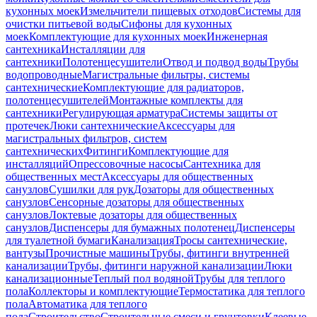
кухонных моек
Измельчители пищевых отходов
Системы для
очистки питьевой воды
Сифоны для кухонных
моек
Комплектующие для кухонных моек
Инженерная
сантехника
Инсталляции для
сантехники
Полотенцесушители
Отвод и подвод воды
Трубы
водопроводные
Магистральные фильтры, системы
сантехнические
Комплектующие для радиаторов,
полотенцесушителей
Монтажные комплекты для
сантехники
Регулирующая арматура
Системы защиты от
протечек
Люки сантехнические
Аксессуары для
магистральных фильтров, систем
сантехнических
Фитинги
Комплектующие для
инсталляций
Опрессовочные насосы
Сантехника для
общественных мест
Аксессуары для общественных
санузлов
Сушилки для рук
Дозаторы для общественных
санузлов
Сенсорные дозаторы для общественных
санузлов
Локтевые дозаторы для общественных
санузлов
Диспенсеры для бумажных полотенец
Диспенсеры
для туалетной бумаги
Канализация
Тросы сантехнические,
вантузы
Прочистные машины
Трубы, фитинги внутренней
канализации
Трубы, фитинги наружной канализации
Люки
канализационные
Теплый пол водяной
Трубы для теплого
пола
Коллекторы и комплектующие
Термостатика для теплого
пола
Автоматика для теплого
пола
Строительство
Строительные смеси и грунтовки
Клеевые