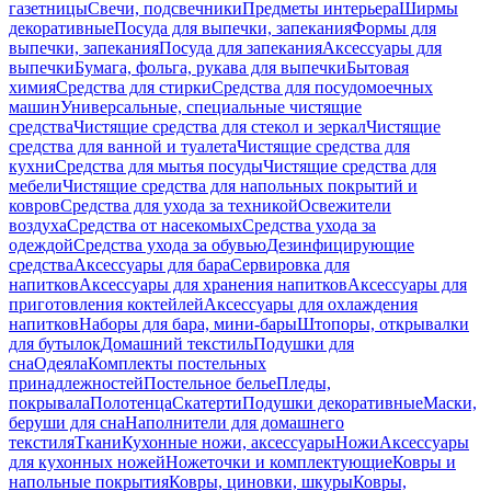
газетницы
Свечи, подсвечники
Предметы интерьера
Ширмы
декоративные
Посуда для выпечки, запекания
Формы для
выпечки, запекания
Посуда для запекания
Аксессуары для
выпечки
Бумага, фольга, рукава для выпечки
Бытовая
химия
Средства для стирки
Средства для посудомоечных
машин
Универсальные, специальные чистящие
средства
Чистящие средства для стекол и зеркал
Чистящие
средства для ванной и туалета
Чистящие средства для
кухни
Средства для мытья посуды
Чистящие средства для
мебели
Чистящие средства для напольных покрытий и
ковров
Средства для ухода за техникой
Освежители
воздуха
Средства от насекомых
Средства ухода за
одеждой
Средства ухода за обувью
Дезинфицирующие
средства
Аксессуары для бара
Сервировка для
напитков
Аксессуары для хранения напитков
Аксессуары для
приготовления коктейлей
Аксессуары для охлаждения
напитков
Наборы для бара, мини-бары
Штопоры, открывалки
для бутылок
Домашний текстиль
Подушки для
сна
Одеяла
Комплекты постельных
принадлежностей
Постельное белье
Пледы,
покрывала
Полотенца
Скатерти
Подушки декоративные
Маски,
беруши для сна
Наполнители для домашнего
текстиля
Ткани
Кухонные ножи, аксессуары
Ножи
Аксессуары
для кухонных ножей
Ножеточки и комплектующие
Ковры и
напольные покрытия
Ковры, циновки, шкуры
Ковры,