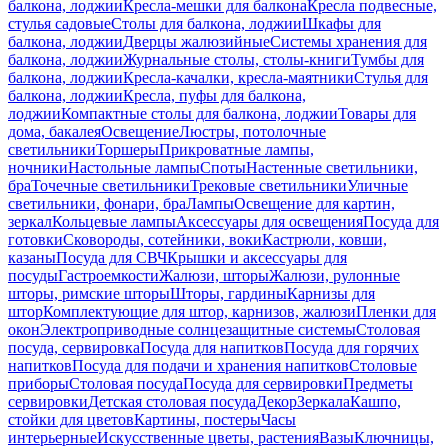
балкона, лоджии
Кресла-мешки для балкона
Кресла подвесные,
стулья садовые
Столы для балкона, лоджии
Шкафы для
балкона, лоджии
Дверцы жалюзийные
Системы хранения для
балкона, лоджии
Журнальные столы, столы-книги
Тумбы для
балкона, лоджии
Кресла-качалки, кресла-маятники
Стулья для
балкона, лоджии
Кресла, пуфы для балкона,
лоджии
Компактные столы для балкона, лоджии
Товары для
дома, бакалея
Освещение
Люстры, потолочные
светильники
Торшеры
Прикроватные лампы,
ночники
Настольные лампы
Споты
Настенные светильники,
бра
Точечные светильники
Трековые светильники
Уличные
светильники, фонари, бра
Лампы
Освещение для картин,
зеркал
Кольцевые лампы
Аксессуары для освещения
Посуда для
готовки
Сковороды, сотейники, воки
Кастрюли, ковши,
казаны
Посуда для СВЧ
Крышки и аксессуары для
посуды
Гастроемкости
Жалюзи, шторы
Жалюзи, рулонные
шторы, римские шторы
Шторы, гардины
Карнизы для
штор
Комплектующие для штор, карнизов, жалюзи
Пленки для
окон
Электроприводные солнцезащитные системы
Столовая
посуда, сервировка
Посуда для напитков
Посуда для горячих
напитков
Посуда для подачи и хранения напитков
Столовые
приборы
Столовая посуда
Посуда для сервировки
Предметы
сервировки
Детская столовая посуда
Декор
Зеркала
Кашпо,
стойки для цветов
Картины, постеры
Часы
интерьерные
Искусственные цветы, растения
Вазы
Ключницы,