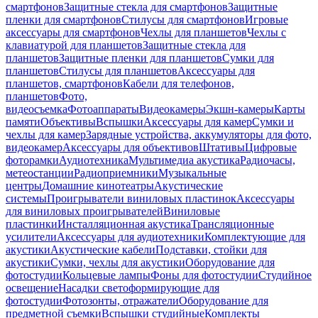
смартфонов
Защитные стекла для смартфонов
Защитные
пленки для смартфонов
Стилусы для смартфонов
Игровые
аксессуары для смартфонов
Чехлы для планшетов
Чехлы с
клавиатурой для планшетов
Защитные стекла для
планшетов
Защитные пленки для планшетов
Сумки для
планшетов
Стилусы для планшетов
Аксессуары для
планшетов, смартфонов
Кабели для телефонов,
планшетов
Фото,
видеосъемка
Фотоаппараты
Видеокамеры
Экшн-камеры
Карты
памяти
Объективы
Вспышки
Аксессуары для камер
Сумки и
чехлы для камер
Зарядные устройства, аккумуляторы для фото,
видеокамер
Аксессуары для объективов
Штативы
Цифровые
фоторамки
Аудиотехника
Мультимедиа акустика
Радиочасы,
метеостанции
Радиоприемники
Музыкальные
центры
Домашние кинотеатры
Акустические
системы
Проигрыватели виниловых пластинок
Аксессуары
для виниловых проигрывателей
Виниловые
пластинки
Инсталляционная акустика
Трансляционные
усилители
Аксессуары для аудиотехники
Комплектующие для
акустики
Акустические кабели
Подставки, стойки для
акустики
Сумки, чехлы для акустики
Оборудование для
фотостудии
Кольцевые лампы
Фоны для фотостудии
Студийное
освещение
Насадки светоформирующие для
фотостудии
Фотозонты, отражатели
Оборудование для
предметной съемки
Вспышки студийные
Комплекты