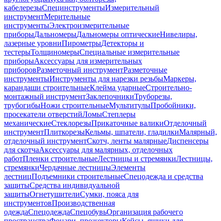
кабелерезы
Специнструменты
Измерительный
инструмент
Мерительные
инструменты
Электроизмерительные
приборы
Дальномеры
Дальномеры оптические
Нивелиры,
лазерные уровни
Пирометры
Детекторы и
тестеры
Толщиномеры
Специальные измерительные
приборы
Аксессуары для измерительных
приборов
Разметочный инструмент
Разметочные
инструменты
Инструменты для нарезки резьбы
Маркеры,
карандаши строительные
Клейма ударные
Строительно-
монтажный инструмент
Заклепочники
Труборезы,
трубогибы
Ножи строительные
Мультитулы
Пробойники,
просекатели отверстий
Ломы
Степлеры
механические
Стеклорезы
Прикаточные валики
Отделочный
инструмент
Плиткорезы
Кельмы, шпатели, гладилки
Малярный,
отделочный инструмент
Скотч, ленты малярные
Диспенсеры
для скотча
Аксессуары для малярных, отделочных
работ
Пленки строительные
Лестницы и стремянки
Лестницы,
стремянки
Чердачные лестницы
Элементы
лестниц
Подъемники строительные
Спецодежда и средства
защиты
Средства индивидуальной
защиты
Огнетушители
Сумки, пояса для
инструментов
Производственная
одежда
Спецодежда
Спецобувь
Организация рабочего
пространства
Фонари, прожекторы
Кейсы, ящики для