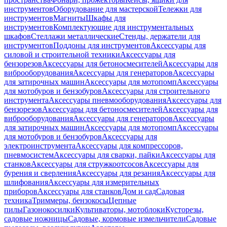
инструментов
Оборудование для мастерской
Тележки для
инструментов
Магниты
Шкафы для
инструментов
Комплектующие для инструментальных
шкафов
Стеллажи металлические
Стенды, держатели для
инструментов
Поддоны для инструментов
Аксессуары для
силовой и строительной техники
Аксессуары для
бензорезов
Аксессуары для бетоносмесителей
Аксессуары для
виброоборудования
Аксессуары для генераторов
Аксессуары
для затирочных машин
Аксессуары для мотопомп
Аксессуары
для мотобуров и бензобуров
Аксессуары для строительного
инструмента
Аксессуары пневмооборудования
Аксессуары для
бензорезов
Аксессуары для бетоносмесителей
Аксессуары для
виброоборудования
Аксессуары для генераторов
Аксессуары
для затирочных машин
Аксессуары для мотопомп
Аксессуары
для мотобуров и бензобуров
Аксессуары для
электроинструмента
Аксессуары для компрессоров,
пневмосистем
Аксессуары для сварки, пайки
Аксессуары для
станков
Аксессуары для стружкоотсосов
Аксессуары для
бурения и сверления
Аксессуары для резания
Аксессуары для
шлифования
Аксессуары для измерительных
приборов
Аксессуары для станков
Дом и сад
Садовая
техника
Триммеры, бензокосы
Цепные
пилы
Газонокосилки
Культиваторы, мотоблоки
Кусторезы,
садовые ножницы
Садовые, кормовые измельчители
Садовые