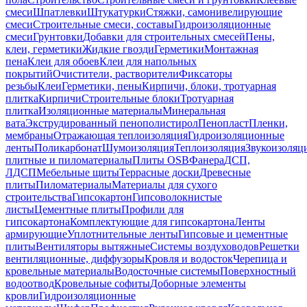
смеси
Шпатлевки
Штукатурки
Стяжки, самонивелирующие
смеси
Строительные смеси, составы
Гидроизоляционные
смеси
Грунтовки
Добавки для строительных смесей
Пены,
клеи, герметики
Жидкие гвозди
Герметики
Монтажная
пена
Клеи для обоев
Клеи для напольных
покрытий
Очистители, растворители
Фиксаторы
резьбы
Клеи
Герметики, пены
Кирпичи, блоки, тротуарная
плитка
Кирпичи
Строительные блоки
Тротуарная
плитка
Изоляционные материалы
Минеральная
вата
Экструдированный пенополистирол
Пенопласт
Пленки,
мембраны
Отражающая теплоизоляция
Гидроизоляционные
ленты
Поликарбонат
Шумоизоляция
Теплоизоляция
Звукоизоляц
плитные и пиломатериалы
Плиты OSB
Фанера
ДСП,
ЛДСП
Мебельные щиты
Террасные доски
Древесные
плиты
Пиломатериалы
Материалы для сухого
строительства
Гипсокартон
Гипсоволокнистые
листы
Цементные плиты
Профили для
гипсокартона
Комплектующие для гипсокартона
Ленты
армирующие
Уплотнительные ленты
Гипсовые и цементные
плиты
Вентиляторы вытяжные
Системы воздуховодов
Решетки
вентиляционные, диффузоры
Кровля и водосток
Черепица и
кровельные материалы
Водосточные системы
Поверхностный
водоотвод
Кровельные софиты
Доборные элементы
кровли
Гидроизоляционные