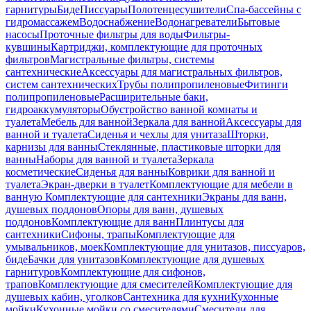
гарнитуры
Биде
Писсуары
Полотенцесушители
Спа-бассейны с
гидромассажем
Водоснабжение
Водонагреватели
Бытовые
насосы
Проточные фильтры для воды
Фильтры-
кувшины
Картриджи, комплектующие для проточных
фильтров
Магистральные фильтры, системы
сантехнические
Аксессуары для магистральных фильтров,
систем сантехнических
Трубы полипропиленовые
Фитинги
полипропиленовые
Расширительные баки,
гидроаккумуляторы
Обустройство ванной комнаты и
туалета
Мебель для ванной
Зеркала для ванной
Аксессуары для
ванной и туалета
Сиденья и чехлы для унитаза
Шторки,
карнизы для ванны
Стеклянные, пластиковые шторки для
ванны
Наборы для ванной и туалета
Зеркала
косметические
Сиденья для ванны
Коврики для ванной и
туалета
Экран-дверки в туалет
Комплектующие для мебели в
ванную
Комплектующие для сантехники
Экраны для ванн,
душевых поддонов
Опоры для ванн, душевых
поддонов
Комплектующие для ванн
Плинтусы для
сантехники
Сифоны, трапы
Комплектующие для
умывальников, моек
Комплектующие для унитазов, писсуаров,
биде
Бачки для унитазов
Комплектующие для душевых
гарнитуров
Комплектующие для сифонов,
трапов
Комплектующие для смесителей
Комплектующие для
душевых кабин, уголков
Сантехника для кухни
Кухонные
мойки
Кухонные мойки со смесителями
Смесители для