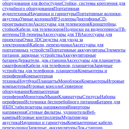
оборудования для фотостудии
Стойки, системы крепления для
студийного оборудования
Портативная
аудиотехника
Наушники и гарнитуры
Портативные колонки,
акустика
Умные колонки
MP3-плееры
Диктофоны
CD-
проигрыватели
Аксессуары для телевизоров
Кронштейны,
стойки
Кабели для телевизоров
Подписки на видеосервисы
ТВ-
антенны
ТВ-тюнеры
Аксессуары для ТВ
Аксессуары для
проектора
Очки 3D
Средства для ухода за
электроникой
Кабели, переходники
Аксессуары для
портативных устройств
Портативные аккумуляторы
Элементы
питания, зарядные устройства
Аккумуляторные
батареи
Держатели, док-станции
Аксессуары для планшетов,
смартфонов
Кабели для телефонов, планшетов
Зарядные
устройства для телефонов, планшетов
Компьютеры и
периферия
Компьютерная
техника
Ноутбуки
Планшеты
Моноблоки
Компьютеры
Игровые
компьютеры
Игровые консоли
Серверное
оборудование
Компьютерная
периферия
Мониторы
Мыши
Клавиатуры
Стилусы
Наборы
периферии
Источники бесперебойного питания
Батареи для
ИБП
Стабилизаторы напряжения
Инверторы
напряжения
Сетевые фильтры, удлинители
Веб-
камеры
Игровые контроллеры
Мультимедиа
акустика
Наушники и гарнитуры
Компьютерные кабели,
переходники
Зарядные, аккумуляторы
Док-станции,