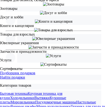
Зоотовары
Досуг и хобби
Книги и канцелярия
Товары для взрослых
Ювелирные украшения
Запчасти и принадлежности
Услуги
Сертификаты
Подборщик подарков
Найти подарки
Категории товаров
Бытовая техника
Крупная техника для
кухни
Холодильники
Вытяжки
Кухонные
плиты
Морозильники
Посудомоечные машины
Настольные
плиты
Винные шкафы
Мини-холодильники
Техника для ухода за