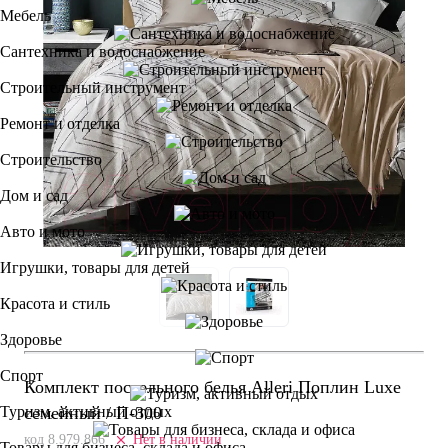
Мебель
Сантехника и водоснабжение
Строительный инструмент
Ремонт и отделка
Строительство
Дом и сад
Авто и мото
Игрушки, товары для детей
Красота и стиль
Здоровье
Спорт
Комплект постельного белья Alleri Поплин Luxe
семейный / П-300
Туризм, активный отдых
код 8.979.866
Нет в наличии
Товары для бизнеса, склада и офиса