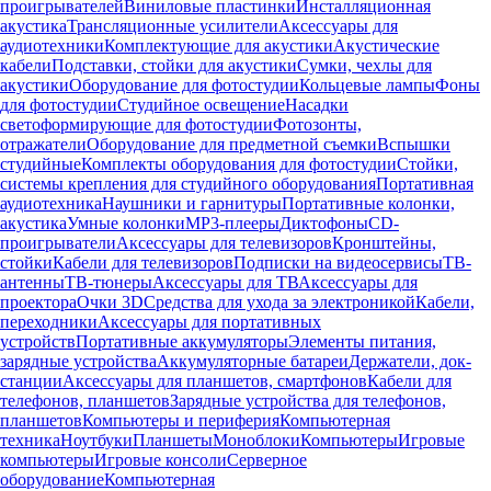
проигрывателей
Виниловые пластинки
Инсталляционная
акустика
Трансляционные усилители
Аксессуары для
аудиотехники
Комплектующие для акустики
Акустические
кабели
Подставки, стойки для акустики
Сумки, чехлы для
акустики
Оборудование для фотостудии
Кольцевые лампы
Фоны
для фотостудии
Студийное освещение
Насадки
светоформирующие для фотостудии
Фотозонты,
отражатели
Оборудование для предметной съемки
Вспышки
студийные
Комплекты оборудования для фотостудии
Стойки,
системы крепления для студийного оборудования
Портативная
аудиотехника
Наушники и гарнитуры
Портативные колонки,
акустика
Умные колонки
MP3-плееры
Диктофоны
CD-
проигрыватели
Аксессуары для телевизоров
Кронштейны,
стойки
Кабели для телевизоров
Подписки на видеосервисы
ТВ-
антенны
ТВ-тюнеры
Аксессуары для ТВ
Аксессуары для
проектора
Очки 3D
Средства для ухода за электроникой
Кабели,
переходники
Аксессуары для портативных
устройств
Портативные аккумуляторы
Элементы питания,
зарядные устройства
Аккумуляторные батареи
Держатели, док-
станции
Аксессуары для планшетов, смартфонов
Кабели для
телефонов, планшетов
Зарядные устройства для телефонов,
планшетов
Компьютеры и периферия
Компьютерная
техника
Ноутбуки
Планшеты
Моноблоки
Компьютеры
Игровые
компьютеры
Игровые консоли
Серверное
оборудование
Компьютерная