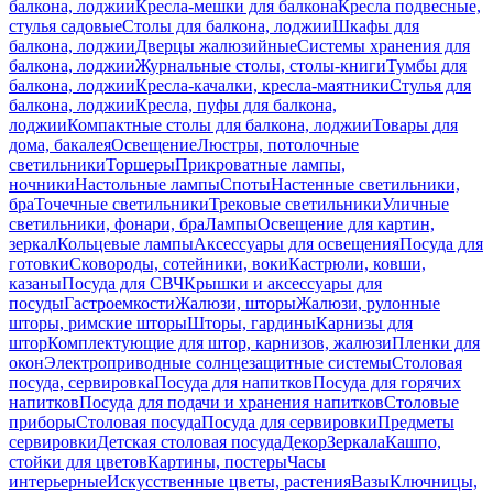
балкона, лоджии
Кресла-мешки для балкона
Кресла подвесные,
стулья садовые
Столы для балкона, лоджии
Шкафы для
балкона, лоджии
Дверцы жалюзийные
Системы хранения для
балкона, лоджии
Журнальные столы, столы-книги
Тумбы для
балкона, лоджии
Кресла-качалки, кресла-маятники
Стулья для
балкона, лоджии
Кресла, пуфы для балкона,
лоджии
Компактные столы для балкона, лоджии
Товары для
дома, бакалея
Освещение
Люстры, потолочные
светильники
Торшеры
Прикроватные лампы,
ночники
Настольные лампы
Споты
Настенные светильники,
бра
Точечные светильники
Трековые светильники
Уличные
светильники, фонари, бра
Лампы
Освещение для картин,
зеркал
Кольцевые лампы
Аксессуары для освещения
Посуда для
готовки
Сковороды, сотейники, воки
Кастрюли, ковши,
казаны
Посуда для СВЧ
Крышки и аксессуары для
посуды
Гастроемкости
Жалюзи, шторы
Жалюзи, рулонные
шторы, римские шторы
Шторы, гардины
Карнизы для
штор
Комплектующие для штор, карнизов, жалюзи
Пленки для
окон
Электроприводные солнцезащитные системы
Столовая
посуда, сервировка
Посуда для напитков
Посуда для горячих
напитков
Посуда для подачи и хранения напитков
Столовые
приборы
Столовая посуда
Посуда для сервировки
Предметы
сервировки
Детская столовая посуда
Декор
Зеркала
Кашпо,
стойки для цветов
Картины, постеры
Часы
интерьерные
Искусственные цветы, растения
Вазы
Ключницы,