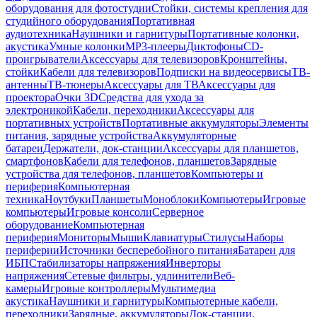
оборудования для фотостудии
Стойки, системы крепления для
студийного оборудования
Портативная
аудиотехника
Наушники и гарнитуры
Портативные колонки,
акустика
Умные колонки
MP3-плееры
Диктофоны
CD-
проигрыватели
Аксессуары для телевизоров
Кронштейны,
стойки
Кабели для телевизоров
Подписки на видеосервисы
ТВ-
антенны
ТВ-тюнеры
Аксессуары для ТВ
Аксессуары для
проектора
Очки 3D
Средства для ухода за
электроникой
Кабели, переходники
Аксессуары для
портативных устройств
Портативные аккумуляторы
Элементы
питания, зарядные устройства
Аккумуляторные
батареи
Держатели, док-станции
Аксессуары для планшетов,
смартфонов
Кабели для телефонов, планшетов
Зарядные
устройства для телефонов, планшетов
Компьютеры и
периферия
Компьютерная
техника
Ноутбуки
Планшеты
Моноблоки
Компьютеры
Игровые
компьютеры
Игровые консоли
Серверное
оборудование
Компьютерная
периферия
Мониторы
Мыши
Клавиатуры
Стилусы
Наборы
периферии
Источники бесперебойного питания
Батареи для
ИБП
Стабилизаторы напряжения
Инверторы
напряжения
Сетевые фильтры, удлинители
Веб-
камеры
Игровые контроллеры
Мультимедиа
акустика
Наушники и гарнитуры
Компьютерные кабели,
переходники
Зарядные, аккумуляторы
Док-станции,