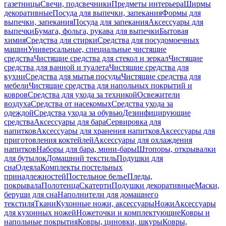
газетницы
Свечи, подсвечники
Предметы интерьера
Ширмы
декоративные
Посуда для выпечки, запекания
Формы для
выпечки, запекания
Посуда для запекания
Аксессуары для
выпечки
Бумага, фольга, рукава для выпечки
Бытовая
химия
Средства для стирки
Средства для посудомоечных
машин
Универсальные, специальные чистящие
средства
Чистящие средства для стекол и зеркал
Чистящие
средства для ванной и туалета
Чистящие средства для
кухни
Средства для мытья посуды
Чистящие средства для
мебели
Чистящие средства для напольных покрытий и
ковров
Средства для ухода за техникой
Освежители
воздуха
Средства от насекомых
Средства ухода за
одеждой
Средства ухода за обувью
Дезинфицирующие
средства
Аксессуары для бара
Сервировка для
напитков
Аксессуары для хранения напитков
Аксессуары для
приготовления коктейлей
Аксессуары для охлаждения
напитков
Наборы для бара, мини-бары
Штопоры, открывалки
для бутылок
Домашний текстиль
Подушки для
сна
Одеяла
Комплекты постельных
принадлежностей
Постельное белье
Пледы,
покрывала
Полотенца
Скатерти
Подушки декоративные
Маски,
беруши для сна
Наполнители для домашнего
текстиля
Ткани
Кухонные ножи, аксессуары
Ножи
Аксессуары
для кухонных ножей
Ножеточки и комплектующие
Ковры и
напольные покрытия
Ковры, циновки, шкуры
Ковры,