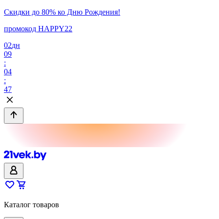
Скидки до 80% ко Дню Рождения!
промокод HAPPY22
02
дн
09
:
04
:
47
Каталог товаров