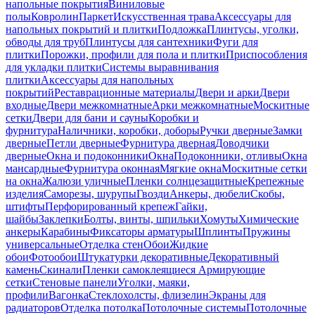
напольные покрытия
Виниловые
полы
Ковролин
Паркет
Искусственная трава
Аксессуары для
напольных покрытий и плитки
Подложка
Плинтусы, уголки,
обводы для труб
Плинтусы для сантехники
Фуги для
плитки
Порожки, профили для пола и плитки
Приспособления
для укладки плитки
Системы выравнивания
плитки
Аксессуары для напольных
покрытий
Реставрационные материалы
Двери и арки
Двери
входные
Двери межкомнатные
Арки межкомнатные
Москитные
сетки
Двери для бани и сауны
Коробки и
фурнитура
Наличники, коробки, доборы
Ручки дверные
Замки
дверные
Петли дверные
Фурнитура дверная
Доводчики
дверные
Окна и подоконники
Окна
Подоконники, отливы
Окна
мансардные
Фурнитура оконная
Мягкие окна
Москитные сетки
на окна
Жалюзи уличные
Пленки солнцезащитные
Крепежные
изделия
Саморезы, шурупы
Гвозди
Анкеры, дюбели
Скобы,
штифты
Перфорированный крепеж
Гайки,
шайбы
Заклепки
Болты, винты, шпильки
Хомуты
Химические
анкеры
Карабины
Фиксаторы арматуры
Шплинты
Пружины
универсальные
Отделка стен
Обои
Жидкие
обои
Фотообои
Штукатурки декоративные
Декоративный
камень
Скинали
Пленки самоклеящиеся
Армирующие
сетки
Стеновые панели
Уголки, маяки,
профили
Вагонка
Стеклохолсты, флизелин
Экраны для
радиаторов
Отделка потолка
Потолочные системы
Потолочные