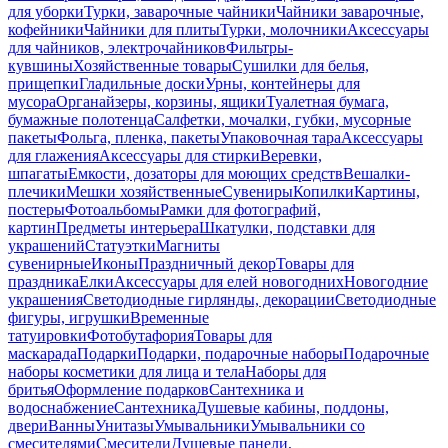
для уборки
Турки, заварочные чайники
Чайники заварочные,
кофейники
Чайники для плиты
Турки, молочники
Аксессуары
для чайников, электрочайников
Фильтры-
кувшины
Хозяйственные товары
Сушилки для белья,
прищепки
Гладильные доски
Урны, контейнеры для
мусора
Органайзеры, корзины, ящики
Туалетная бумага,
бумажные полотенца
Салфетки, мочалки, губки, мусорные
пакеты
Фольга, пленка, пакеты
Упаковочная тара
Аксессуары
для глажения
Аксессуары для стирки
Веревки,
шпагаты
Емкости, дозаторы для моющих средств
Вешалки-
плечики
Мешки хозяйственные
Сувениры
Копилки
Картины,
постеры
Фотоальбомы
Рамки для фотографий,
картин
Предметы интерьера
Шкатулки, подставки для
украшений
Статуэтки
Магниты
сувенирные
Иконы
Праздничный декор
Товары для
праздника
Елки
Аксессуары для елей новогодних
Новогодние
украшения
Светодиодные гирлянды, декорации
Светодиодные
фигуры, игрушки
Временные
татуировки
Фотобутафория
Товары для
маскарада
Подарки
Подарки, подарочные наборы
Подарочные
наборы косметики для лица и тела
Наборы для
бритья
Оформление подарков
Сантехника и
водоснабжение
Сантехника
Душевые кабины, поддоны,
двери
Ванны
Унитазы
Умывальники
Умывальники со
смесителями
Смесители
Душевые панели,