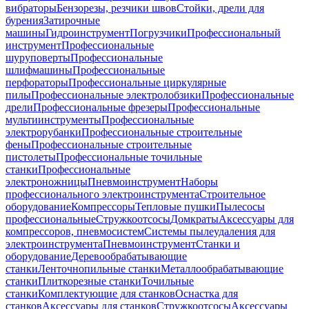
вибраторы
Бензорезы, резчики швов
Стойки, дрели для
бурения
Затирочные
машины
Гидроинструмент
Погрузчики
Профессиональный
инструмент
Профессиональные
шуруповерты
Профессиональные
шлифмашины
Профессиональные
перфораторы
Профессиональные циркулярные
пилы
Профессиональные электролобзики
Профессиональные
дрели
Профессиональные фрезеры
Профессиональные
мультиинструменты
Профессиональные
электрорубанки
Профессиональные строительные
фены
Профессиональные строительные
пистолеты
Профессиональные точильные
станки
Профессиональные
электроножницы
Пневмоинструмент
Наборы
профессионального электроинструмента
Строительное
оборудование
Компрессоры
Тепловые пушки
Пылесосы
профессиональные
Стружкоотсосы
Домкраты
Аксессуары для
компрессоров, пневмосистем
Системы пылеудаления для
электроинструмента
Пневмоинструмент
Станки и
оборудование
Деревообрабатывающие
станки
Ленточнопильные станки
Металлообрабатывающие
станки
Плиткорезные станки
Точильные
станки
Комплектующие для станков
Оснастка для
станков
Аксессуары для станков
Стружкоотсосы
Аксессуары