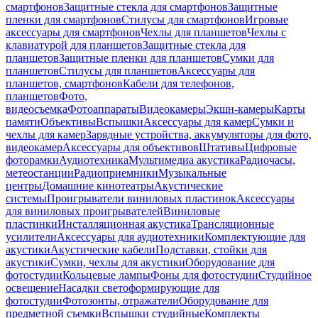
смартфонов
Защитные стекла для смартфонов
Защитные
пленки для смартфонов
Стилусы для смартфонов
Игровые
аксессуары для смартфонов
Чехлы для планшетов
Чехлы с
клавиатурой для планшетов
Защитные стекла для
планшетов
Защитные пленки для планшетов
Сумки для
планшетов
Стилусы для планшетов
Аксессуары для
планшетов, смартфонов
Кабели для телефонов,
планшетов
Фото,
видеосъемка
Фотоаппараты
Видеокамеры
Экшн-камеры
Карты
памяти
Объективы
Вспышки
Аксессуары для камер
Сумки и
чехлы для камер
Зарядные устройства, аккумуляторы для фото,
видеокамер
Аксессуары для объективов
Штативы
Цифровые
фоторамки
Аудиотехника
Мультимедиа акустика
Радиочасы,
метеостанции
Радиоприемники
Музыкальные
центры
Домашние кинотеатры
Акустические
системы
Проигрыватели виниловых пластинок
Аксессуары
для виниловых проигрывателей
Виниловые
пластинки
Инсталляционная акустика
Трансляционные
усилители
Аксессуары для аудиотехники
Комплектующие для
акустики
Акустические кабели
Подставки, стойки для
акустики
Сумки, чехлы для акустики
Оборудование для
фотостудии
Кольцевые лампы
Фоны для фотостудии
Студийное
освещение
Насадки светоформирующие для
фотостудии
Фотозонты, отражатели
Оборудование для
предметной съемки
Вспышки студийные
Комплекты