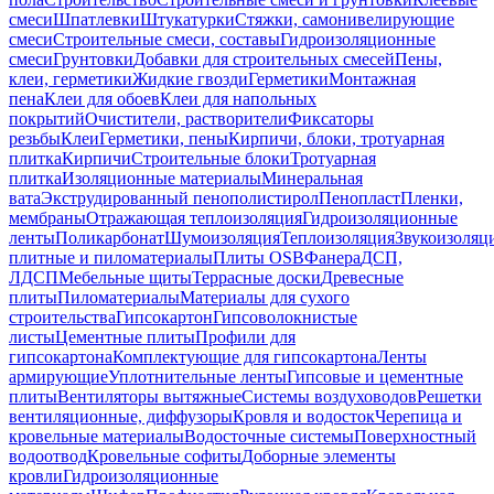
смеси
Шпатлевки
Штукатурки
Стяжки, самонивелирующие
смеси
Строительные смеси, составы
Гидроизоляционные
смеси
Грунтовки
Добавки для строительных смесей
Пены,
клеи, герметики
Жидкие гвозди
Герметики
Монтажная
пена
Клеи для обоев
Клеи для напольных
покрытий
Очистители, растворители
Фиксаторы
резьбы
Клеи
Герметики, пены
Кирпичи, блоки, тротуарная
плитка
Кирпичи
Строительные блоки
Тротуарная
плитка
Изоляционные материалы
Минеральная
вата
Экструдированный пенополистирол
Пенопласт
Пленки,
мембраны
Отражающая теплоизоляция
Гидроизоляционные
ленты
Поликарбонат
Шумоизоляция
Теплоизоляция
Звукоизоляц
плитные и пиломатериалы
Плиты OSB
Фанера
ДСП,
ЛДСП
Мебельные щиты
Террасные доски
Древесные
плиты
Пиломатериалы
Материалы для сухого
строительства
Гипсокартон
Гипсоволокнистые
листы
Цементные плиты
Профили для
гипсокартона
Комплектующие для гипсокартона
Ленты
армирующие
Уплотнительные ленты
Гипсовые и цементные
плиты
Вентиляторы вытяжные
Системы воздуховодов
Решетки
вентиляционные, диффузоры
Кровля и водосток
Черепица и
кровельные материалы
Водосточные системы
Поверхностный
водоотвод
Кровельные софиты
Доборные элементы
кровли
Гидроизоляционные