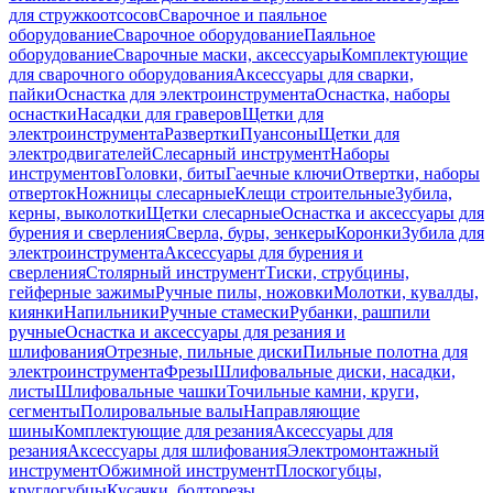
для стружкоотсосов
Сварочное и паяльное
оборудование
Сварочное оборудование
Паяльное
оборудование
Сварочные маски, аксессуары
Комплектующие
для сварочного оборудования
Аксессуары для сварки,
пайки
Оснастка для электроинструмента
Оснастка, наборы
оснастки
Насадки для граверов
Щетки для
электроинструмента
Развертки
Пуансоны
Щетки для
электродвигателей
Слесарный инструмент
Наборы
инструментов
Головки, биты
Гаечные ключи
Отвертки, наборы
отверток
Ножницы слесарные
Клещи строительные
Зубила,
керны, выколотки
Щетки слесарные
Оснастка и аксессуары для
бурения и сверления
Сверла, буры, зенкеры
Коронки
Зубила для
электроинструмента
Аксессуары для бурения и
сверления
Столярный инструмент
Тиски, струбцины,
гейферные зажимы
Ручные пилы, ножовки
Молотки, кувалды,
киянки
Напильники
Ручные стамески
Рубанки, рашпили
ручные
Оснастка и аксессуары для резания и
шлифования
Отрезные, пильные диски
Пильные полотна для
электроинструмента
Фрезы
Шлифовальные диски, насадки,
листы
Шлифовальные чашки
Точильные камни, круги,
сегменты
Полировальные валы
Направляющие
шины
Комплектующие для резания
Аксессуары для
резания
Аксессуары для шлифования
Электромонтажный
инструмент
Обжимной инструмент
Плоскогубцы,
круглогубцы
Кусачки, болторезы,