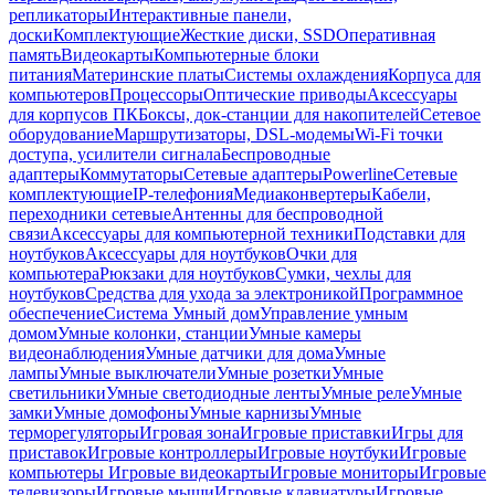
репликаторы
Интерактивные панели,
доски
Комплектующие
Жесткие диски, SSD
Оперативная
память
Видеокарты
Компьютерные блоки
питания
Материнские платы
Системы охлаждения
Корпуса для
компьютеров
Процессоры
Оптические приводы
Аксессуары
для корпусов ПК
Боксы, док-станции для накопителей
Сетевое
оборудование
Маршрутизаторы, DSL-модемы
Wi-Fi точки
доступа, усилители сигнала
Беспроводные
адаптеры
Коммутаторы
Сетевые адаптеры
Powerline
Сетевые
комплектующие
IP-телефония
Медиаконвертеры
Кабели,
переходники сетевые
Антенны для беспроводной
связи
Аксессуары для компьютерной техники
Подставки для
ноутбуков
Аксессуары для ноутбуков
Очки для
компьютера
Рюкзаки для ноутбуков
Сумки, чехлы для
ноутбуков
Средства для ухода за электроникой
Программное
обеспечение
Система Умный дом
Управление умным
домом
Умные колонки, станции
Умные камеры
видеонаблюдения
Умные датчики для дома
Умные
лампы
Умные выключатели
Умные розетки
Умные
светильники
Умные светодиодные ленты
Умные реле
Умные
замки
Умные домофоны
Умные карнизы
Умные
терморегуляторы
Игровая зона
Игровые приставки
Игры для
приставок
Игровые контроллеры
Игровые ноутбуки
Игровые
компьютеры
Игровые видеокарты
Игровые мониторы
Игровые
телевизоры
Игровые мыши
Игровые клавиатуры
Игровые