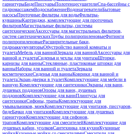
гарнитуры
Биде
Писсуары
Полотенцесушители
Спа-бассейны с
гидромассажем
Водоснабжение
Водонагреватели
Бытовые
насосы
Проточные фильтры для воды
Фильтры-
кувшины
Картриджи, комплектующие для проточных
фильтров
Магистральные фильтры, системы
сантехнические
Аксессуары для магистральных фильтров,
систем сантехнических
Трубы полипропиленовые
Фитинги
полипропиленовые
Расширительные баки,
гидроаккумуляторы
Обустройство ванной комнаты и
туалета
Мебель для ванной
Зеркала для ванной
Аксессуары для
ванной и туалета
Сиденья и чехлы для унитаза
Шторки,
карнизы для ванны
Стеклянные, пластиковые шторки для
ванны
Наборы для ванной и туалета
Зеркала
косметические
Сиденья для ванны
Коврики для ванной и
туалета
Экран-дверки в туалет
Комплектующие для мебели в
ванную
Комплектующие для сантехники
Экраны для ванн,
душевых поддонов
Опоры для ванн, душевых
поддонов
Комплектующие для ванн
Плинтусы для
сантехники
Сифоны, трапы
Комплектующие для
умывальников, моек
Комплектующие для унитазов, писсуаров,
биде
Бачки для унитазов
Комплектующие для душевых
гарнитуров
Комплектующие для сифонов,
трапов
Комплектующие для смесителей
Комплектующие для
душевых кабин, уголков
Сантехника для кухни
Кухонные
мойки
Кухонные мойки со смесителями
Смесители для