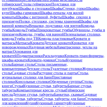
геймерские
Столы геймерские
Подставки для
ноутбуков
Шкафы и стеллажи
Шкафы
Стенки, горки
Шкафы-
купе
Шкафы-гармошки
Шкафы-пеналы для жилой
комнаты
Шкафы с витриной, буфеты
Шкафы, секции в
прихожую
Полки, стеллажи, системы хранения
Шкафы для
ванной комнаты
Вешалки, подставки для зонтов
Комоды,
тумбы
Комоды
Тумбы
Прикроватные тумбы
Обувницы, тумбы в
прихожую
Комоды, тумбы для ванной
Пеленальные столики,
комоды
Тумбы под ТВ
Комоды пластиковые
Кровати и
матрасы
Матрасы
Кровати
Детские кровати
Кроватки для
новорожденных
Надувная мебель
Наматрасники, чехлы на
матрас
Основания для
кроватей
Подматрасники
Раскладушки
Кровати-трансформеры,
шкафы-кровати
Кровати-домики
Столы
Кухонные
столы
Барные столы
Столы письменные,
компьютерные
Детские столы
Туалетные столики
Журнальные
столы
Садовые столы
Растущие столы и парты
Столы,
журнальные столики для бани
Приставные
столики
Консольные столики
Обеденные группы
Столы-
книги
Стулья
Кухонные стулья, табуреты
Барные стулья,
табуреты
Компьютерные кресла, стулья
Геймерские
кресла
Детские стулья, табуреты
Банкетки, скамьи
Садовые
кресла, стулья, табуреты
Стулья, табуреты для бани
Стульчики
для кормления
Кухня
Кухонный гарнитур
Кухонные