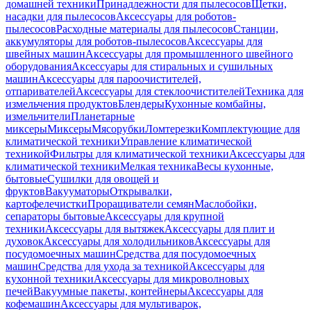
домашней техники
Принадлежности для пылесосов
Щетки,
насадки для пылесосов
Аксессуары для роботов-
пылесосов
Расходные материалы для пылесосов
Станции,
аккумуляторы для роботов-пылесосов
Аксессуары для
швейных машин
Аксессуары для промышленного швейного
оборудования
Аксессуары для стиральных и сушильных
машин
Аксессуары для пароочистителей,
отпаривателей
Аксессуары для стеклоочистителей
Техника для
измельчения продуктов
Блендеры
Кухонные комбайны,
измельчители
Планетарные
миксеры
Миксеры
Мясорубки
Ломтерезки
Комплектующие для
климатической техники
Управление климатической
техникой
Фильтры для климатической техники
Аксессуары для
климатической техники
Мелкая техника
Весы кухонные,
бытовые
Сушилки для овощей и
фруктов
Вакууматоры
Открывалки,
картофелечистки
Проращиватели семян
Маслобойки,
сепараторы бытовые
Аксессуары для крупной
техники
Аксессуары для вытяжек
Аксессуары для плит и
духовок
Аксессуары для холодильников
Аксессуары для
посудомоечных машин
Средства для посудомоечных
машин
Средства для ухода за техникой
Аксессуары для
кухонной техники
Аксессуары для микроволновых
печей
Вакуумные пакеты, контейнеры
Аксессуары для
кофемашин
Аксессуары для мультиварок,