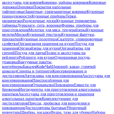
аксессуары для ковров
Коврики, наборы ковриков
Ковровые
дорожки
Циновки
Покрытия напольные
тафтинговые
Защитные, грязезащитные коврики
Кухонные
принадлежности
Кухонные приборы
Терки,
овощерезки
Разделочные доски
Кухонные термометры,
таймеры
Дуршлаги, сита, воронки
Формы, приборы для
приготовления
Молотки для мяса, тендерайзеры
Кухонные
мелочи
Миски
Кухонный текстиль
Кухонные фартуки,
прихватки
Кухонные полотенца
Скатерти, сервировочные
салфетки
Организация хранения на кухне
Посуда для
хранения
Органайзеры для кухни
Органайзеры для
специй
Посуда для ланча
Полки и аксессуары на
рейлинги
Рейлинги для кухни
Одноразовая посуда,
упаковка
Вакуумные пакеты,
контейнеры
Бакалея
Кофе
Чай
Цикорий, какао, горячий
шоколад
Сиропы и топпинги
Консервирование и
дистилляция
Автоклавы для консервирования
Аксессуары для
консервирования
Приспособления для
консервирования
Открывалки
Пивоварни
Емкости для
брожения
Ингредиенты для приготовления алкогольных
напитков
Аксессуары для приготовления и хранения
алкогольных напитков
Комплектующие для
дистилляторов
Прессы, дробилки для виноделия и
пивоварения
Дистилляторы бытовые
Уборочный
инвентарь
Швабры, насадки
Ведра, тазы для уборки
Наборы