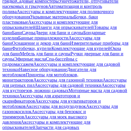
грядки
Садовые компостеры
Уничтожители, отпугиватели
насекомых и грызунов
Автоматизация и контроль
полива
Аксессуары и комплектующие для поливочного
оборудования
Укрывные материалы
Бочки, баки
пластиковые
Аксессуары и комплектующие для
опрыскивателей
Шланги для опрыскивателей
Товары для
бани
Бани
Сауны
Двери для бани и сауны
Бондарные
изделия
Банные принадлежности
Аксессуары для
бани
Оснащение и декор для бани
Измерительные приборы для
бани
Фитобочки, купели
Комплектующие для купелей
Окна
для бани
Мебель для бани и сауны
Ручки дверные для бани и
сауны
Эфирные масла
Спа-бассейны с
гидромассажем
Аксессуары и комплектующие для садовой
техники
Навесное оборудование
Двигатели для
мотоблоков
Прицепы для мотоблоков,
минитракторов
Аксессуары для газонной техники
Аксессуары
для цепных пил
Аксессуары для садовой техники
Аксессуары
для кусторезов, ножниц садовых
Моторные масла для садовой
техники
Аксессуары для аэратоторов и
скарификаторов
Аксессуары для культиваторов и
мотоблоков
Аксессуары для воздуходувок
Аксессуары для
газонокосилок
Аксессуары для бензокос и
триммеров
Аксессуары для моек высокого
давления
Аксессуары и комплектующие для
опрыскивателей
Запчасти для садовых