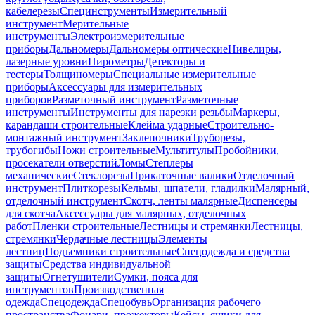
кабелерезы
Специнструменты
Измерительный
инструмент
Мерительные
инструменты
Электроизмерительные
приборы
Дальномеры
Дальномеры оптические
Нивелиры,
лазерные уровни
Пирометры
Детекторы и
тестеры
Толщиномеры
Специальные измерительные
приборы
Аксессуары для измерительных
приборов
Разметочный инструмент
Разметочные
инструменты
Инструменты для нарезки резьбы
Маркеры,
карандаши строительные
Клейма ударные
Строительно-
монтажный инструмент
Заклепочники
Труборезы,
трубогибы
Ножи строительные
Мультитулы
Пробойники,
просекатели отверстий
Ломы
Степлеры
механические
Стеклорезы
Прикаточные валики
Отделочный
инструмент
Плиткорезы
Кельмы, шпатели, гладилки
Малярный,
отделочный инструмент
Скотч, ленты малярные
Диспенсеры
для скотча
Аксессуары для малярных, отделочных
работ
Пленки строительные
Лестницы и стремянки
Лестницы,
стремянки
Чердачные лестницы
Элементы
лестниц
Подъемники строительные
Спецодежда и средства
защиты
Средства индивидуальной
защиты
Огнетушители
Сумки, пояса для
инструментов
Производственная
одежда
Спецодежда
Спецобувь
Организация рабочего
пространства
Фонари, прожекторы
Кейсы, ящики для