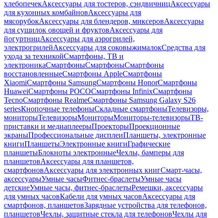
хлебопечек
Аксессуары для тостеров, сэндвичниц
Аксессуары
для кухонных комбайнов
Аксессуары для
мясорубок
Аксессуары для блендеров, миксеров
Аксессуары
для сушилок овощей и фруктов
Аксессуары для
йогуртниц
Аксессуары для аэрогрилей,
электрогрилей
Аксессуары для соковыжималок
Средства для
ухода за техникой
Смартфоны, ТВ и
электроника
Смартфоны
Смартфоны
Смартфоны
восстановленные
Смартфоны Apple
Смартфоны
Xiaomi
Смартфоны Samsung
Смартфоны Honor
Смартфоны
Huawei
Смартфоны POCO
Смартфоны Infinix
Смартфоны
Tecno
Смартфоны Realme
Смартфоны Samsung Galaxy S26
series
Кнопочные телефоны
Складные смартфоны
Телевизоры,
мониторы
Телевизоры
Мониторы
Мониторы-телевизоры
ТВ-
приставки и медиаплееры
Проекторы
Проекционные
экраны
Профессиональные дисплеи
Планшеты, электронные
книги
Планшеты
Электронные книги
Графические
планшеты
Блокноты электронные
Чехлы, бамперы для
планшетов
Аксессуары для планшетов,
смартфонов
Аксессуары для электронных книг
Смарт-часы,
аксессуары
Умные часы
Фитнес-браслеты
Умные часы
детские
Умные часы, фитнес-браслеты
Ремешки, аксессуары
для умных часов
Кабели для умных часов
Аксессуары для
смартфонов, планшетов
Зарядные устройства для телефонов,
планшетов
Чехлы, защитные стекла для телефонов
Чехлы для