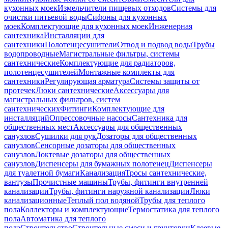
кухонных моек
Измельчители пищевых отходов
Системы для
очистки питьевой воды
Сифоны для кухонных
моек
Комплектующие для кухонных моек
Инженерная
сантехника
Инсталляции для
сантехники
Полотенцесушители
Отвод и подвод воды
Трубы
водопроводные
Магистральные фильтры, системы
сантехнические
Комплектующие для радиаторов,
полотенцесушителей
Монтажные комплекты для
сантехники
Регулирующая арматура
Системы защиты от
протечек
Люки сантехнические
Аксессуары для
магистральных фильтров, систем
сантехнических
Фитинги
Комплектующие для
инсталляций
Опрессовочные насосы
Сантехника для
общественных мест
Аксессуары для общественных
санузлов
Сушилки для рук
Дозаторы для общественных
санузлов
Сенсорные дозаторы для общественных
санузлов
Локтевые дозаторы для общественных
санузлов
Диспенсеры для бумажных полотенец
Диспенсеры
для туалетной бумаги
Канализация
Тросы сантехнические,
вантузы
Прочистные машины
Трубы, фитинги внутренней
канализации
Трубы, фитинги наружной канализации
Люки
канализационные
Теплый пол водяной
Трубы для теплого
пола
Коллекторы и комплектующие
Термостатика для теплого
пола
Автоматика для теплого
пола
Строительство
Строительные смеси и грунтовки
Клеевые