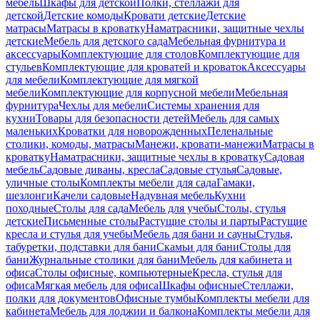
мебель
Шкафы для детской
Полки, стеллажи для
детской
Детские комоды
Кровати детские
Детские
матрасы
Матрасы в кроватку
Наматрасники, защитные чехлы
детские
Мебель для детского сада
Мебельная фурнитура и
аксессуары
Комплектующие для столов
Комплектующие для
стульев
Комплектующие для кроватей и кроваток
Аксессуары
для мебели
Комплектующие для мягкой
мебели
Комплектующие для корпусной мебели
Мебельная
фурнитура
Чехлы для мебели
Системы хранения для
кухни
Товары для безопасности детей
Мебель для самых
маленьких
Кроватки для новорожденных
Пеленальные
столики, комоды, матрасы
Манежи, кровати-манежи
Матрасы в
кроватку
Наматрасники, защитные чехлы в кроватку
Садовая
мебель
Садовые диваны, кресла
Садовые стулья
Садовые,
уличные столы
Комплекты мебели для сада
Гамаки,
шезлонги
Качели садовые
Надувная мебель
Кухни
походные
Столы для сада
Мебель для учебы
Столы, стулья
детские
Письменные столы
Растущие столы и парты
Растущие
кресла и стулья для учебы
Мебель для бани и сауны
Стулья,
табуретки, подставки для бани
Скамьи для бани
Столы для
бани
Журнальные столики для бани
Мебель для кабинета и
офиса
Столы офисные, компьютерные
Кресла, стулья для
офиса
Мягкая мебель для офиса
Шкафы офисные
Стеллажи,
полки для документов
Офисные тумбы
Комплекты мебели для
кабинета
Мебель для лоджии и балкона
Комплекты мебели для