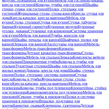
модули
Столешницы для кухни
Мебель для гостиной
Диваны,
кресла для гостиной
Комоды, тумбы для гостиной
Шкафы,
стенки, горки для гостиной
Полки, стеллажи для
гостиной
Журнальные столы, столы-книги
Кресла, стулья для
дома
Кресла-качалки, кресла-маятники
Мебель для
кухни
Столы, столики
Стулья для кухни
Стулья, табуреты
барные
Кухонный гарнитур
Кухонные модули
Кухонные
уголки, диваны
Стульчики для кормления
Системы хранения
для кухни
Мебель для ванной
Тумбы, консоли для
ванной
Шкафы, пеналы для ванной
Шкафчики, полки для
ванной
Зеркала для ванной
Аксессуары для ванной
Мебель-
трансформер
Мебель-трансформер
Кровати-
трансформеры
Детские кроватки-трансформеры
Столы-
трансформеры
Мебель для спальни
Зеркала
Комплекты мебели
для спальни
Прикроватные тумбы
Комоды и тумбы для
спальни
Туалетные столики
Шкафы для спальни
Мебель для
жилых комнат
Диваны, кресла для дома
Шкафы, стенки,
секции
Полки, стеллажи, системы хранения
Стулья,
кресла
Комоды и тумбы
Журнальные столы, столы-
книги
Кресла-качалки, кресла-маятники
Мебель для
телевизора
Комоды, тумбы под телевизор
Кронштейны, стойки
для телевизора
Каминокомплекты под телевизор
Мебель для
прихожей
Секции, тумбы в прихожую
Полки и системы
хранения в прихожую
Вешалки, подставки для
зонтов
Банкетки, скамьи
Ключницы, газетницы
Детская