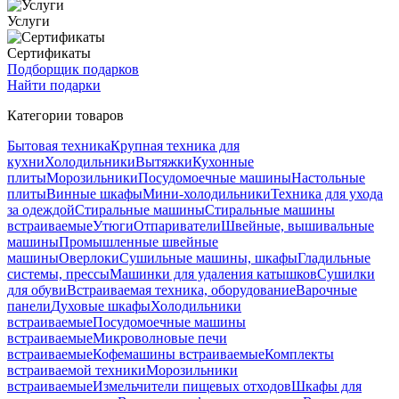
Услуги
Сертификаты
Подборщик подарков
Найти подарки
Категории товаров
Бытовая техника
Крупная техника для
кухни
Холодильники
Вытяжки
Кухонные
плиты
Морозильники
Посудомоечные машины
Настольные
плиты
Винные шкафы
Мини-холодильники
Техника для ухода
за одеждой
Стиральные машины
Стиральные машины
встраиваемые
Утюги
Отпариватели
Швейные, вышивальные
машины
Промышленные швейные
машины
Оверлоки
Сушильные машины, шкафы
Гладильные
системы, прессы
Машинки для удаления катышков
Сушилки
для обуви
Встраиваемая техника, оборудование
Варочные
панели
Духовые шкафы
Холодильники
встраиваемые
Посудомоечные машины
встраиваемые
Микроволновые печи
встраиваемые
Кофемашины встраиваемые
Комплекты
встраиваемой техники
Морозильники
встраиваемые
Измельчители пищевых отходов
Шкафы для