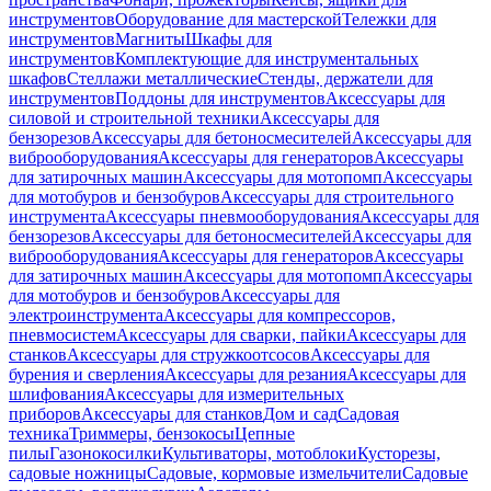
инструментов
Оборудование для мастерской
Тележки для
инструментов
Магниты
Шкафы для
инструментов
Комплектующие для инструментальных
шкафов
Стеллажи металлические
Стенды, держатели для
инструментов
Поддоны для инструментов
Аксессуары для
силовой и строительной техники
Аксессуары для
бензорезов
Аксессуары для бетоносмесителей
Аксессуары для
виброоборудования
Аксессуары для генераторов
Аксессуары
для затирочных машин
Аксессуары для мотопомп
Аксессуары
для мотобуров и бензобуров
Аксессуары для строительного
инструмента
Аксессуары пневмооборудования
Аксессуары для
бензорезов
Аксессуары для бетоносмесителей
Аксессуары для
виброоборудования
Аксессуары для генераторов
Аксессуары
для затирочных машин
Аксессуары для мотопомп
Аксессуары
для мотобуров и бензобуров
Аксессуары для
электроинструмента
Аксессуары для компрессоров,
пневмосистем
Аксессуары для сварки, пайки
Аксессуары для
станков
Аксессуары для стружкоотсосов
Аксессуары для
бурения и сверления
Аксессуары для резания
Аксессуары для
шлифования
Аксессуары для измерительных
приборов
Аксессуары для станков
Дом и сад
Садовая
техника
Триммеры, бензокосы
Цепные
пилы
Газонокосилки
Культиваторы, мотоблоки
Кусторезы,
садовые ножницы
Садовые, кормовые измельчители
Садовые