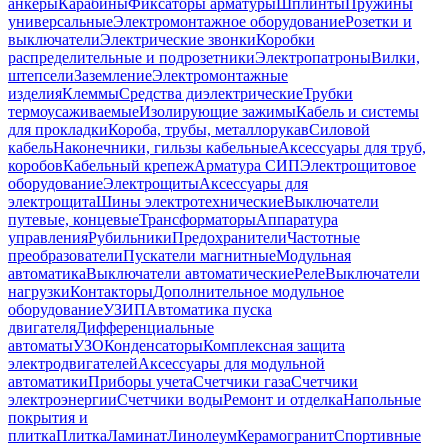
анкеры
Карабины
Фиксаторы арматуры
Шплинты
Пружины
универсальные
Электромонтажное оборудование
Розетки и
выключатели
Электрические звонки
Коробки
распределительные и подрозетники
Электропатроны
Вилки,
штепсели
Заземление
Электромонтажные
изделия
Клеммы
Средства диэлектрические
Трубки
термоусаживаемые
Изолирующие зажимы
Кабель и системы
для прокладки
Короба, трубы, металлорукав
Силовой
кабель
Наконечники, гильзы кабельные
Аксессуары для труб,
коробов
Кабельный крепеж
Арматура СИП
Электрощитовое
оборудование
Электрощиты
Аксессуары для
электрощита
Шины электротехнические
Выключатели
путевые, концевые
Трансформаторы
Аппаратура
управления
Рубильники
Предохранители
Частотные
преобразователи
Пускатели магнитные
Модульная
автоматика
Выключатели автоматические
Реле
Выключатели
нагрузки
Контакторы
Дополнительное модульное
оборудование
УЗИП
Автоматика пуска
двигателя
Дифференциальные
автоматы
УЗО
Конденсаторы
Комплексная защита
электродвигателей
Аксессуары для модульной
автоматики
Приборы учета
Счетчики газа
Счетчики
электроэнергии
Счетчики воды
Ремонт и отделка
Напольные
покрытия и
плитка
Плитка
Ламинат
Линолеум
Керамогранит
Спортивные