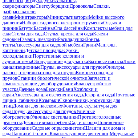
пылесосы, воздуходувки
Аэраторы,
скарификаторы
Снегоуборщики
Дровоколы
Сеялки,
разбрасыватели
семян
Минитракторы
Миникультиваторы
Мойки высокого
давления
Наборы садового электроинструмента
Отдых и
пикник
Батуты
Бассейны
Спа-бассейны
Комплекты мебели для
сада
Столы для сада
Стулья, кресла для сада
Качели
садовые
Гамаки, шезлонги
Раскладушки
Зонты,
тенты
Аксессуары для садовой мебели
Грили
Мангалы,
коптильни
Детская площадка
Сумки-
холодильники
Портативные колонки и
аудиосистемы
Оборудование для участка
Бытовые насосы
Люки
канализационные
Пруды, аксессуары для прудов
Фильтры,
насосы, стерилизаторы для прудов
Компрессоры для
прудов
Станции биологической очистки
Запчасти и
комплектующие для оборудования
Благоустройство
участка
Дачные дома
Беседки
Бани
Хозблоки и
сараи
Аксессуары для озеленения сада
Декор для сада
Почтовые
ящики, таблички
Козырьки
Скворечники, кормушки для
птиц
Домики для насекомых
Фонтаны, скульптуры для
сада
Пруды, аксессуары для прудов
Уличные
обогреватели
Уличные светильники
Противогололедные
реагенты
Декоративный щебень
Сад и огород
Поливочное
оборудование
Садовые опрыскиватели
Шланги для дома и
сада
Парники
Теплицы
Комплектующие для теплиц
Модульные