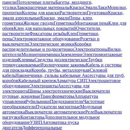
панели
Потолочные плиты
Багеты, молдинги,
уголки
Лакокрасочные материалы
Краски
Эмали
Лаки
Морилки,
пропитки
Колеры для краски
Растворители
Грунтовки
Краски,
эмали аэрозольные
Краски, эмали
Пены, клеи,
герметики
Жидкие гвозди
Герметики
Монтажная пена
Клеи для
обоев
Клеи для напольных покрытий
Очистители,
растворители
Фиксаторы резьбы
Клеи
Герметики,
пены
Электромонтажное оборудование
Розетки и
выключатели
Электрические звонки
Коробки
распределительные и подрозетники
Электропатроны
Вилки,
штепсели
Молниеприемники
Заземление
Электромонтажные
изделия
Клеммы
Средства диэлектрические
Трубки
термоусаживаемые
Изолирующие зажимы
Кабель и системы
для прокладки
Короба, трубы, металлорукав
Силовой
кабель
Наконечники, гильзы кабельные
Аксессуары для труб,
коробов
Кабельный крепеж
Арматура СИП
Электрощитовое
оборудование
Электрощиты
Аксессуары для
электрощита
Шины электротехнические
Выключатели
путевые, концевые
Трансформаторы
Аппаратура
управления
Рубильники
Предохранители
Частотные
преобразователи
Пускатели магнитные
Модульная
автоматика
Выключатели автоматические
Реле
Выключатели
нагрузки
Контакторы
Дополнительное модульное
оборудование
УЗИП
Автоматика пуска
двигателя
Дифференциальные