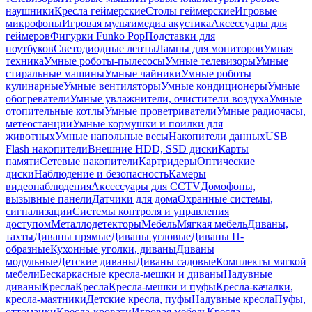
наушники
Кресла геймерские
Столы геймерские
Игровые
микрофоны
Игровая мультимедиа акустика
Аксессуары для
геймеров
Фигурки Funko Pop
Подставки для
ноутбуков
Светодиодные ленты
Лампы для мониторов
Умная
техника
Умные роботы-пылесосы
Умные телевизоры
Умные
стиральные машины
Умные чайники
Умные роботы
кулинарные
Умные вентиляторы
Умные кондиционеры
Умные
обогреватели
Умные увлажнители, очистители воздуха
Умные
отопительные котлы
Умные проветриватели
Умные радиочасы,
метеостанции
Умные кормушки и поилки для
животных
Умные напольные весы
Накопители данных
USB
Flash накопители
Внешние HDD, SSD диски
Карты
памяти
Сетевые накопители
Картридеры
Оптические
диски
Наблюдение и безопасность
Камеры
видеонаблюдения
Аксессуары для CCTV
Домофоны,
вызывные панели
Датчики для дома
Охранные системы,
сигнализации
Системы контроля и управления
доступом
Металлодетекторы
Мебель
Мягкая мебель
Диваны,
тахты
Диваны прямые
Диваны угловые
Диваны П-
образные
Кухонные уголки, диваны
Диваны
модульные
Детские диваны
Диваны садовые
Комплекты мягкой
мебели
Бескаркасные кресла-мешки и диваны
Надувные
диваны
Кресла
Кресла
Кресла-мешки и пуфы
Кресла-качалки,
кресла-маятники
Детские кресла, пуфы
Надувные кресла
Пуфы,
оттоманки
Кресла-кровати
Игровая мебель
Кресла