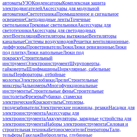
автоматы
УЗО
Конденсаторы
Комплексная защита
электродвигателей
Аксессуары для модульной
автоматики
Светотехника
Промышленное и сигнальное
освещение
Светодиодные ленты
Точечные
светильники
Трековые светильники
Аксессуары для
светотехники
Аксессуары для светодиодных
лент
Вентиляция
Вентиляторы вытяжные
Вентиляторы
канальные
Системы воздуховодов
Решетки вентиляционные,
диффузоры
Проветриватели
Люки
Люки ревизионные
Люки
под плитку
Люки напольные
Люки под
покраску
Строительный
инструмент
Электроинструмент
Шуруповерты,
гайковерты
Шлифмашины
Циркулярные, сабельные
пилы
Перфораторы, отбойные
молотки
Электролобзики
Дрели
Строительные
миксеры
Дальномеры
Многофункциональные
инструменты
Строительные фены
Строительные
пистолеты
Фрезеры
Рубанки, стамески
электрические
Краскопульты
Степлеры,
гвоздезабиватели
Электрические ножницы, резаки
Насадки для
электроинструмента
Аксессуары для
электроинструмента
Аккумуляторы, зарядные устройства для
электроинструмента
Наборы электроинструмента
Силовая и
строительная техника
Бетоносмесители
Генераторы
Тали,
тельферы
Такелаж
Виброплиты, глубинные