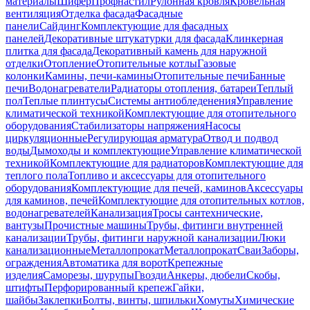
материалы
Шифер
Профнастил
Рулонная кровля
Кровельная
вентиляция
Отделка фасада
Фасадные
панели
Сайдинг
Комплектующие для фасадных
панелей
Декоративные штукатурки для фасада
Клинкерная
плитка для фасада
Декоративный камень для наружной
отделки
Отопление
Отопительные котлы
Газовые
колонки
Камины, печи-камины
Отопительные печи
Банные
печи
Водонагреватели
Радиаторы отопления, батареи
Теплый
пол
Теплые плинтусы
Системы антиобледенения
Управление
климатической техникой
Комплектующие для отопительного
оборудования
Стабилизаторы напряжения
Насосы
циркуляционные
Регулирующая арматура
Отвод и подвод
воды
Дымоходы и комплектующие
Управление климатической
техникой
Комплектующие для радиаторов
Комплектующие для
теплого пола
Топливо и аксессуары для отопительного
оборудования
Комплектующие для печей, каминов
Аксессуары
для каминов, печей
Комплектующие для отопительных котлов,
водонагревателей
Канализация
Тросы сантехнические,
вантузы
Прочистные машины
Трубы, фитинги внутренней
канализации
Трубы, фитинги наружной канализации
Люки
канализационные
Металлопрокат
Металлопрокат
Сваи
Заборы,
ограждения
Автоматика для ворот
Крепежные
изделия
Саморезы, шурупы
Гвозди
Анкеры, дюбели
Скобы,
штифты
Перфорированный крепеж
Гайки,
шайбы
Заклепки
Болты, винты, шпильки
Хомуты
Химические