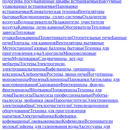
подогрева посуды
Винные шкафы встраиваемые
Вакуумные
упаковщики встраиваемые
Пароварки
встраиваемые
Климатическая техника
Вентиляторы
бытовые
Кондиционеры, сплит-системы
Охладители
воздуха
Водонагреватели
Увлажнители, очистители
воздуха
Камины, печи-камины
Обогреватели
Тепловые
завесы
Тепловые
пушки
Биокамины
Проветриватели
Отопительные печи
Банные
печи
Порталы для каминов
Вентиляторы вытяжные
Метеостанции
Газовые баллоны бытовые
Техника для
приготовления еды
Аэрогрили
Микроволновые
печи
Мультиварки
Сэндвичницы, хот-дог
мейкеры
Тостеры
Электрогрили,
электрошашлычницы
Вафельницы, орешницы,
кексницы
Хлебопечки
Ростеры, мини-печи
Йогуртницы,
мороженицы
Фризеры
Блинницы
Пароварки
Автоклавы для
консервирования
Сыроварни
Фритюрницы, фондю-
фритюрницы
Яйцеварки
Попкорницы
Техника для
дома
Пылесосы
Пылесосы профессиональные
Роботы-
пылесосы, мойщики окон
Пароочистители
Электровеники,
электрошвабры
Стеклоочистители
Стерилизационное
оборудование
Техника для приготовления
напитков
Электрочайники
Кофеварки,
кофемашины
Соковыжималки
Кофемолки
Вспениватели
молока
Сифоны для газирования воды
Аксессуары для