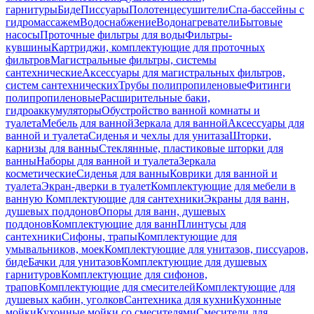
гарнитуры
Биде
Писсуары
Полотенцесушители
Спа-бассейны с
гидромассажем
Водоснабжение
Водонагреватели
Бытовые
насосы
Проточные фильтры для воды
Фильтры-
кувшины
Картриджи, комплектующие для проточных
фильтров
Магистральные фильтры, системы
сантехнические
Аксессуары для магистральных фильтров,
систем сантехнических
Трубы полипропиленовые
Фитинги
полипропиленовые
Расширительные баки,
гидроаккумуляторы
Обустройство ванной комнаты и
туалета
Мебель для ванной
Зеркала для ванной
Аксессуары для
ванной и туалета
Сиденья и чехлы для унитаза
Шторки,
карнизы для ванны
Стеклянные, пластиковые шторки для
ванны
Наборы для ванной и туалета
Зеркала
косметические
Сиденья для ванны
Коврики для ванной и
туалета
Экран-дверки в туалет
Комплектующие для мебели в
ванную
Комплектующие для сантехники
Экраны для ванн,
душевых поддонов
Опоры для ванн, душевых
поддонов
Комплектующие для ванн
Плинтусы для
сантехники
Сифоны, трапы
Комплектующие для
умывальников, моек
Комплектующие для унитазов, писсуаров,
биде
Бачки для унитазов
Комплектующие для душевых
гарнитуров
Комплектующие для сифонов,
трапов
Комплектующие для смесителей
Комплектующие для
душевых кабин, уголков
Сантехника для кухни
Кухонные
мойки
Кухонные мойки со смесителями
Смесители для