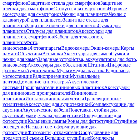
смартфонов
Защитные стекла для смартфонов
Защитные
пленки для смартфонов
Стилусы для смартфонов
Игровые
аксессуары для смартфонов
Чехлы для планшетов
Чехлы с
клавиатурой для планшетов
Защитные стекла для
планшетов
Защитные пленки для планшетов
Сумки для
планшетов
Стилусы для планшетов
Аксессуары для
планшетов, смартфонов
Кабели для телефонов,
планшетов
Фото,
видеосъемка
Фотоаппараты
Видеокамеры
Экшн-камеры
Карты
памяти
Объективы
Вспышки
Аксессуары для камер
Сумки и
чехлы для камер
Зарядные устройства, аккумуляторы для фото,
видеокамер
Аксессуары для объективов
Штативы
Цифровые
фоторамки
Аудиотехника
Мультимедиа акустика
Радиочасы,
метеостанции
Радиоприемники
Музыкальные
центры
Домашние кинотеатры
Акустические
системы
Проигрыватели виниловых пластинок
Аксессуары
для виниловых проигрывателей
Виниловые
пластинки
Инсталляционная акустика
Трансляционные
усилители
Аксессуары для аудиотехники
Комплектующие для
акустики
Акустические кабели
Подставки, стойки для
акустики
Сумки, чехлы для акустики
Оборудование для
фотостудии
Кольцевые лампы
Фоны для фотостудии
Студийное
освещение
Насадки светоформирующие для
фотостудии
Фотозонты, отражатели
Оборудование для
предметной съемки
Вспышки студийные
Комплекты