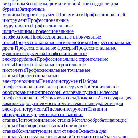
вибраторы
Бензорезы, резчики швов
Стойки, дрели для
бурения
Затирочные
машины
Гидроинструмент
Погрузчики
Профессиональный
инструмент
Профессиональные
шуруповерты
Профессиональные
шлифмашины
Профессиональные
перфораторы
Профессиональные циркулярные
пилы
Профессиональные электролобзики
Профессиональные
дрели
Профессиональные фрезеры
Профессиональные
мультиинструменты
Профессиональные
электрорубанки
Профессиональные строительные
фены
Профессиональные строительные
пистолеты
Профессиональные точильные
станки
Профессиональные
электроножницы
Пневмоинструмент
Наборы
профессионального электроинструмента
Строительное
оборудование
Компрессоры
Тепловые пушки
Пылесосы
профессиональные
Стружкоотсосы
Домкраты
Аксессуары для
компрессоров, пневмосистем
Системы пылеудаления для
электроинструмента
Пневмоинструмент
Станки и
оборудование
Деревообрабатывающие
станки
Ленточнопильные станки
Металлообрабатывающие
станки
Плиткорезные станки
Точильные
станки
Комплектующие для станков
Оснастка для
станков
Аксессуары для станков
Стружкоотсосы
Аксессуары