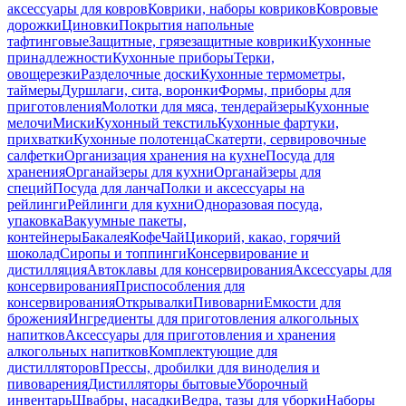
аксессуары для ковров
Коврики, наборы ковриков
Ковровые
дорожки
Циновки
Покрытия напольные
тафтинговые
Защитные, грязезащитные коврики
Кухонные
принадлежности
Кухонные приборы
Терки,
овощерезки
Разделочные доски
Кухонные термометры,
таймеры
Дуршлаги, сита, воронки
Формы, приборы для
приготовления
Молотки для мяса, тендерайзеры
Кухонные
мелочи
Миски
Кухонный текстиль
Кухонные фартуки,
прихватки
Кухонные полотенца
Скатерти, сервировочные
салфетки
Организация хранения на кухне
Посуда для
хранения
Органайзеры для кухни
Органайзеры для
специй
Посуда для ланча
Полки и аксессуары на
рейлинги
Рейлинги для кухни
Одноразовая посуда,
упаковка
Вакуумные пакеты,
контейнеры
Бакалея
Кофе
Чай
Цикорий, какао, горячий
шоколад
Сиропы и топпинги
Консервирование и
дистилляция
Автоклавы для консервирования
Аксессуары для
консервирования
Приспособления для
консервирования
Открывалки
Пивоварни
Емкости для
брожения
Ингредиенты для приготовления алкогольных
напитков
Аксессуары для приготовления и хранения
алкогольных напитков
Комплектующие для
дистилляторов
Прессы, дробилки для виноделия и
пивоварения
Дистилляторы бытовые
Уборочный
инвентарь
Швабры, насадки
Ведра, тазы для уборки
Наборы