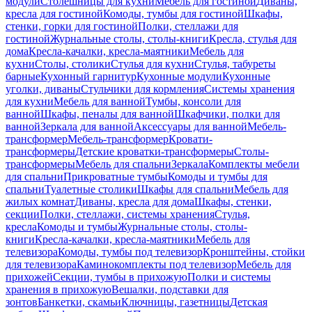
модули
Столешницы для кухни
Мебель для гостиной
Диваны,
кресла для гостиной
Комоды, тумбы для гостиной
Шкафы,
стенки, горки для гостиной
Полки, стеллажи для
гостиной
Журнальные столы, столы-книги
Кресла, стулья для
дома
Кресла-качалки, кресла-маятники
Мебель для
кухни
Столы, столики
Стулья для кухни
Стулья, табуреты
барные
Кухонный гарнитур
Кухонные модули
Кухонные
уголки, диваны
Стульчики для кормления
Системы хранения
для кухни
Мебель для ванной
Тумбы, консоли для
ванной
Шкафы, пеналы для ванной
Шкафчики, полки для
ванной
Зеркала для ванной
Аксессуары для ванной
Мебель-
трансформер
Мебель-трансформер
Кровати-
трансформеры
Детские кроватки-трансформеры
Столы-
трансформеры
Мебель для спальни
Зеркала
Комплекты мебели
для спальни
Прикроватные тумбы
Комоды и тумбы для
спальни
Туалетные столики
Шкафы для спальни
Мебель для
жилых комнат
Диваны, кресла для дома
Шкафы, стенки,
секции
Полки, стеллажи, системы хранения
Стулья,
кресла
Комоды и тумбы
Журнальные столы, столы-
книги
Кресла-качалки, кресла-маятники
Мебель для
телевизора
Комоды, тумбы под телевизор
Кронштейны, стойки
для телевизора
Каминокомплекты под телевизор
Мебель для
прихожей
Секции, тумбы в прихожую
Полки и системы
хранения в прихожую
Вешалки, подставки для
зонтов
Банкетки, скамьи
Ключницы, газетницы
Детская