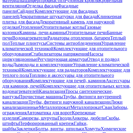
материалы
Шифер
Профнастил
Рулонная кровля
Кровельная
вентиляция
Отделка фасада
Фасадные
панели
Сайдинг
Комплектующие для фасадных
панелей
Декоративные штукатурки для фасада
Клинкерная
плитка для фасада
Декоративный камень для наружной
отделки
Отопление
Отопительные котлы
Газовые
колонки
Камины, печи-камины
Отопительные печи
Банные
печи
Водонагреватели
Радиаторы отопления, батареи
Теплый
пол
Теплые плинтусы
Системы антиобледенения
Управление
климатической техникой
Комплектующие для отопительного
оборудования
Стабилизаторы напряжения
Насосы
циркуляционные
Регулирующая арматура
Отвод и подвод
воды
Дымоходы и комплектующие
Управление климатической
техникой
Комплектующие для радиаторов
Комплектующие для
теплого пола
Топливо и аксессуары для отопительного
оборудования
Комплектующие для печей, каминов
Аксессуары
для каминов, печей
Комплектующие для отопительных котлов,
водонагревателей
Канализация
Тросы сантехнические,
вантузы
Прочистные машины
Трубы, фитинги внутренней
канализации
Трубы, фитинги наружной канализации
Люки
канализационные
Металлопрокат
Металлопрокат
Сваи
Заборы,
ограждения
Автоматика для ворот
Крепежные
изделия
Саморезы, шурупы
Гвозди
Анкеры, дюбели
Скобы,
штифты
Перфорированный крепеж
Гайки,
шайбы
Заклепки
Болты, винты, шпильки
Хомуты
Химические