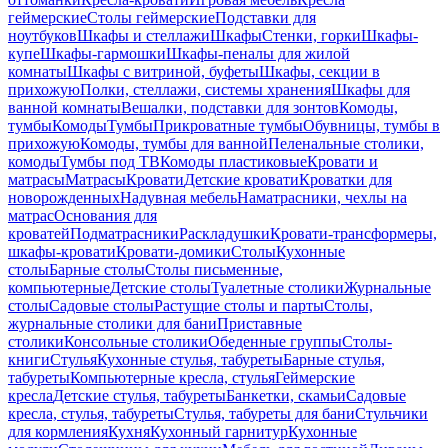
геймерские
Столы геймерские
Подставки для
ноутбуков
Шкафы и стеллажи
Шкафы
Стенки, горки
Шкафы-
купе
Шкафы-гармошки
Шкафы-пеналы для жилой
комнаты
Шкафы с витриной, буфеты
Шкафы, секции в
прихожую
Полки, стеллажи, системы хранения
Шкафы для
ванной комнаты
Вешалки, подставки для зонтов
Комоды,
тумбы
Комоды
Тумбы
Прикроватные тумбы
Обувницы, тумбы в
прихожую
Комоды, тумбы для ванной
Пеленальные столики,
комоды
Тумбы под ТВ
Комоды пластиковые
Кровати и
матрасы
Матрасы
Кровати
Детские кровати
Кроватки для
новорожденных
Надувная мебель
Наматрасники, чехлы на
матрас
Основания для
кроватей
Подматрасники
Раскладушки
Кровати-трансформеры,
шкафы-кровати
Кровати-домики
Столы
Кухонные
столы
Барные столы
Столы письменные,
компьютерные
Детские столы
Туалетные столики
Журнальные
столы
Садовые столы
Растущие столы и парты
Столы,
журнальные столики для бани
Приставные
столики
Консольные столики
Обеденные группы
Столы-
книги
Стулья
Кухонные стулья, табуреты
Барные стулья,
табуреты
Компьютерные кресла, стулья
Геймерские
кресла
Детские стулья, табуреты
Банкетки, скамьи
Садовые
кресла, стулья, табуреты
Стулья, табуреты для бани
Стульчики
для кормления
Кухня
Кухонный гарнитур
Кухонные