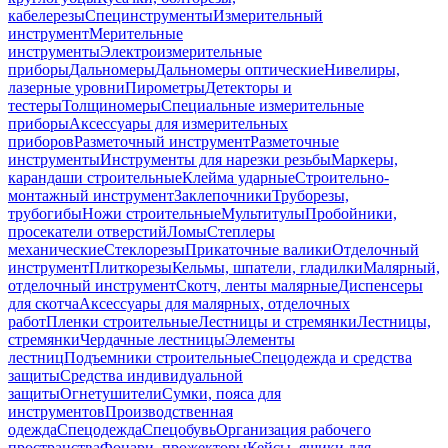
кабелерезы
Специнструменты
Измерительный
инструмент
Мерительные
инструменты
Электроизмерительные
приборы
Дальномеры
Дальномеры оптические
Нивелиры,
лазерные уровни
Пирометры
Детекторы и
тестеры
Толщиномеры
Специальные измерительные
приборы
Аксессуары для измерительных
приборов
Разметочный инструмент
Разметочные
инструменты
Инструменты для нарезки резьбы
Маркеры,
карандаши строительные
Клейма ударные
Строительно-
монтажный инструмент
Заклепочники
Труборезы,
трубогибы
Ножи строительные
Мультитулы
Пробойники,
просекатели отверстий
Ломы
Степлеры
механические
Стеклорезы
Прикаточные валики
Отделочный
инструмент
Плиткорезы
Кельмы, шпатели, гладилки
Малярный,
отделочный инструмент
Скотч, ленты малярные
Диспенсеры
для скотча
Аксессуары для малярных, отделочных
работ
Пленки строительные
Лестницы и стремянки
Лестницы,
стремянки
Чердачные лестницы
Элементы
лестниц
Подъемники строительные
Спецодежда и средства
защиты
Средства индивидуальной
защиты
Огнетушители
Сумки, пояса для
инструментов
Производственная
одежда
Спецодежда
Спецобувь
Организация рабочего
пространства
Фонари, прожекторы
Кейсы, ящики для