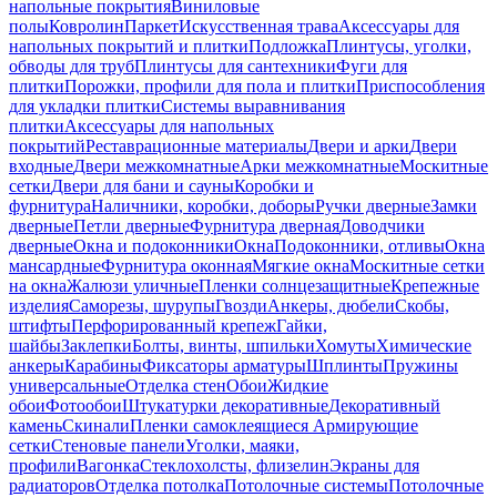
напольные покрытия
Виниловые
полы
Ковролин
Паркет
Искусственная трава
Аксессуары для
напольных покрытий и плитки
Подложка
Плинтусы, уголки,
обводы для труб
Плинтусы для сантехники
Фуги для
плитки
Порожки, профили для пола и плитки
Приспособления
для укладки плитки
Системы выравнивания
плитки
Аксессуары для напольных
покрытий
Реставрационные материалы
Двери и арки
Двери
входные
Двери межкомнатные
Арки межкомнатные
Москитные
сетки
Двери для бани и сауны
Коробки и
фурнитура
Наличники, коробки, доборы
Ручки дверные
Замки
дверные
Петли дверные
Фурнитура дверная
Доводчики
дверные
Окна и подоконники
Окна
Подоконники, отливы
Окна
мансардные
Фурнитура оконная
Мягкие окна
Москитные сетки
на окна
Жалюзи уличные
Пленки солнцезащитные
Крепежные
изделия
Саморезы, шурупы
Гвозди
Анкеры, дюбели
Скобы,
штифты
Перфорированный крепеж
Гайки,
шайбы
Заклепки
Болты, винты, шпильки
Хомуты
Химические
анкеры
Карабины
Фиксаторы арматуры
Шплинты
Пружины
универсальные
Отделка стен
Обои
Жидкие
обои
Фотообои
Штукатурки декоративные
Декоративный
камень
Скинали
Пленки самоклеящиеся
Армирующие
сетки
Стеновые панели
Уголки, маяки,
профили
Вагонка
Стеклохолсты, флизелин
Экраны для
радиаторов
Отделка потолка
Потолочные системы
Потолочные