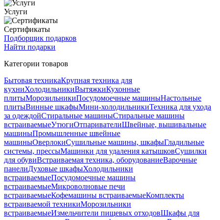
Услуги
Сертификаты
Подборщик подарков
Найти подарки
Категории товаров
Бытовая техника
Крупная техника для
кухни
Холодильники
Вытяжки
Кухонные
плиты
Морозильники
Посудомоечные машины
Настольные
плиты
Винные шкафы
Мини-холодильники
Техника для ухода
за одеждой
Стиральные машины
Стиральные машины
встраиваемые
Утюги
Отпариватели
Швейные, вышивальные
машины
Промышленные швейные
машины
Оверлоки
Сушильные машины, шкафы
Гладильные
системы, прессы
Машинки для удаления катышков
Сушилки
для обуви
Встраиваемая техника, оборудование
Варочные
панели
Духовые шкафы
Холодильники
встраиваемые
Посудомоечные машины
встраиваемые
Микроволновые печи
встраиваемые
Кофемашины встраиваемые
Комплекты
встраиваемой техники
Морозильники
встраиваемые
Измельчители пищевых отходов
Шкафы для