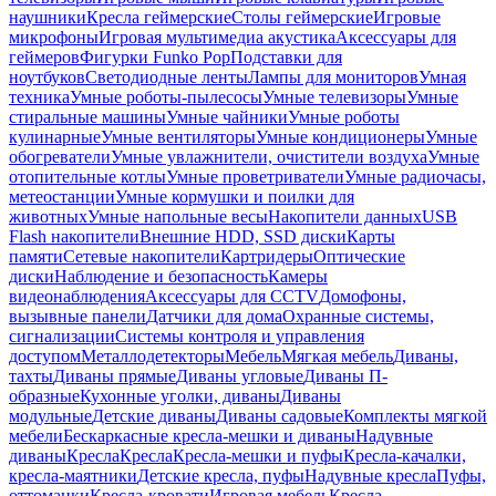
наушники
Кресла геймерские
Столы геймерские
Игровые
микрофоны
Игровая мультимедиа акустика
Аксессуары для
геймеров
Фигурки Funko Pop
Подставки для
ноутбуков
Светодиодные ленты
Лампы для мониторов
Умная
техника
Умные роботы-пылесосы
Умные телевизоры
Умные
стиральные машины
Умные чайники
Умные роботы
кулинарные
Умные вентиляторы
Умные кондиционеры
Умные
обогреватели
Умные увлажнители, очистители воздуха
Умные
отопительные котлы
Умные проветриватели
Умные радиочасы,
метеостанции
Умные кормушки и поилки для
животных
Умные напольные весы
Накопители данных
USB
Flash накопители
Внешние HDD, SSD диски
Карты
памяти
Сетевые накопители
Картридеры
Оптические
диски
Наблюдение и безопасность
Камеры
видеонаблюдения
Аксессуары для CCTV
Домофоны,
вызывные панели
Датчики для дома
Охранные системы,
сигнализации
Системы контроля и управления
доступом
Металлодетекторы
Мебель
Мягкая мебель
Диваны,
тахты
Диваны прямые
Диваны угловые
Диваны П-
образные
Кухонные уголки, диваны
Диваны
модульные
Детские диваны
Диваны садовые
Комплекты мягкой
мебели
Бескаркасные кресла-мешки и диваны
Надувные
диваны
Кресла
Кресла
Кресла-мешки и пуфы
Кресла-качалки,
кресла-маятники
Детские кресла, пуфы
Надувные кресла
Пуфы,
оттоманки
Кресла-кровати
Игровая мебель
Кресла