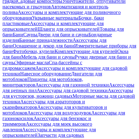
грядки
Садовые компостеры
Уничтожители, отпугиватели
насекомых и грызунов
Автоматизация и контроль
полива
Аксессуары и комплектующие для поливочного
оборудования
Укрывные материалы
Бочки, баки
пластиковые
Аксессуары и комплектующие для
опрыскивателей
Шланги для опрыскивателей
Товары для
бани
Бани
Сауны
Двери для бани и сауны
Бондарные
изделия
Банные принадлежности
Аксессуары для
бани
Оснащение и декор для бани
Измерительные приборы для
бани
Фитобочки, купели
Комплектующие для купелей
Окна
для бани
Мебель для бани и сауны
Ручки дверные для бани и
сауны
Эфирные масла
Спа-бассейны с
гидромассажем
Аксессуары и комплектующие для садовой
техники
Навесное оборудование
Двигатели для
мотоблоков
Прицепы для мотоблоков,
минитракторов
Аксессуары для газонной техники
Аксессуары
для цепных пил
Аксессуары для садовой техники
Аксессуары
для кусторезов, ножниц садовых
Моторные масла для садовой
техники
Аксессуары для аэратоторов и
скарификаторов
Аксессуары для культиваторов и
мотоблоков
Аксессуары для воздуходувок
Аксессуары для
газонокосилок
Аксессуары для бензокос и
триммеров
Аксессуары для моек высокого
давления
Аксессуары и комплектующие для
опрыскивателей
Запчасти для садовых