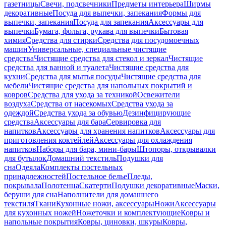
газетницы
Свечи, подсвечники
Предметы интерьера
Ширмы
декоративные
Посуда для выпечки, запекания
Формы для
выпечки, запекания
Посуда для запекания
Аксессуары для
выпечки
Бумага, фольга, рукава для выпечки
Бытовая
химия
Средства для стирки
Средства для посудомоечных
машин
Универсальные, специальные чистящие
средства
Чистящие средства для стекол и зеркал
Чистящие
средства для ванной и туалета
Чистящие средства для
кухни
Средства для мытья посуды
Чистящие средства для
мебели
Чистящие средства для напольных покрытий и
ковров
Средства для ухода за техникой
Освежители
воздуха
Средства от насекомых
Средства ухода за
одеждой
Средства ухода за обувью
Дезинфицирующие
средства
Аксессуары для бара
Сервировка для
напитков
Аксессуары для хранения напитков
Аксессуары для
приготовления коктейлей
Аксессуары для охлаждения
напитков
Наборы для бара, мини-бары
Штопоры, открывалки
для бутылок
Домашний текстиль
Подушки для
сна
Одеяла
Комплекты постельных
принадлежностей
Постельное белье
Пледы,
покрывала
Полотенца
Скатерти
Подушки декоративные
Маски,
беруши для сна
Наполнители для домашнего
текстиля
Ткани
Кухонные ножи, аксессуары
Ножи
Аксессуары
для кухонных ножей
Ножеточки и комплектующие
Ковры и
напольные покрытия
Ковры, циновки, шкуры
Ковры,