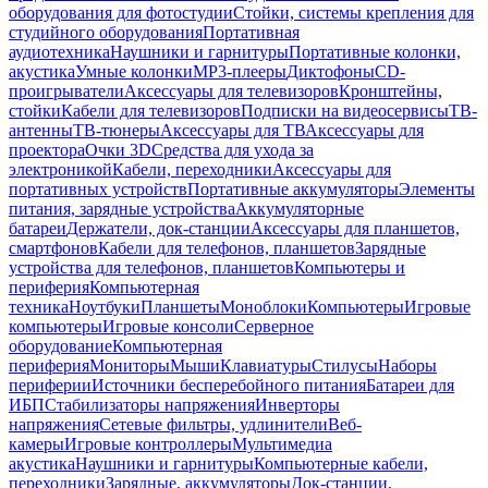
оборудования для фотостудии
Стойки, системы крепления для
студийного оборудования
Портативная
аудиотехника
Наушники и гарнитуры
Портативные колонки,
акустика
Умные колонки
MP3-плееры
Диктофоны
CD-
проигрыватели
Аксессуары для телевизоров
Кронштейны,
стойки
Кабели для телевизоров
Подписки на видеосервисы
ТВ-
антенны
ТВ-тюнеры
Аксессуары для ТВ
Аксессуары для
проектора
Очки 3D
Средства для ухода за
электроникой
Кабели, переходники
Аксессуары для
портативных устройств
Портативные аккумуляторы
Элементы
питания, зарядные устройства
Аккумуляторные
батареи
Держатели, док-станции
Аксессуары для планшетов,
смартфонов
Кабели для телефонов, планшетов
Зарядные
устройства для телефонов, планшетов
Компьютеры и
периферия
Компьютерная
техника
Ноутбуки
Планшеты
Моноблоки
Компьютеры
Игровые
компьютеры
Игровые консоли
Серверное
оборудование
Компьютерная
периферия
Мониторы
Мыши
Клавиатуры
Стилусы
Наборы
периферии
Источники бесперебойного питания
Батареи для
ИБП
Стабилизаторы напряжения
Инверторы
напряжения
Сетевые фильтры, удлинители
Веб-
камеры
Игровые контроллеры
Мультимедиа
акустика
Наушники и гарнитуры
Компьютерные кабели,
переходники
Зарядные, аккумуляторы
Док-станции,