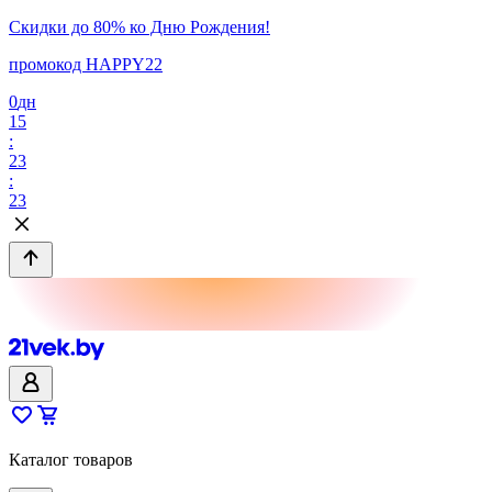
Скидки до 80% ко Дню Рождения!
промокод HAPPY22
0
дн
15
:
23
:
23
Каталог товаров