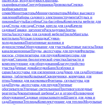
пылесосы, воздуходувки
Аэраторы,
скарификаторы
Снегоуборщики
Дровоколы
Сеялки,
разбрасыватели
семян
Минитракторы
Миникультиваторы
Мойки высокого
давления
Наборы садового электроинструмента
Отдых и
пикник
Батуты
Бассейны
Спа-бассейны
Комплекты мебели для
сада
Столы для сада
Стулья, кресла для сада
Качели
садовые
Гамаки, шезлонги
Раскладушки
Зонты,
тенты
Аксессуары для садовой мебели
Грили
Мангалы,
коптильни
Детская площадка
Сумки-
холодильники
Портативные колонки и
аудиосистемы
Оборудование для участка
Бытовые насосы
Люки
канализационные
Пруды, аксессуары для прудов
Фильтры,
насосы, стерилизаторы для прудов
Компрессоры для
прудов
Станции биологической очистки
Запчасти и
комплектующие для оборудования
Благоустройство
участка
Дачные дома
Беседки
Бани
Хозблоки и
сараи
Аксессуары для озеленения сада
Декор для сада
Почтовые
ящики, таблички
Козырьки
Скворечники, кормушки для
птиц
Домики для насекомых
Фонтаны, скульптуры для
сада
Пруды, аксессуары для прудов
Уличные
обогреватели
Уличные светильники
Противогололедные
реагенты
Декоративный щебень
Сад и огород
Поливочное
оборудование
Садовые опрыскиватели
Шланги для дома и
сада
Парники
Теплицы
Комплектующие для теплиц
Модульные