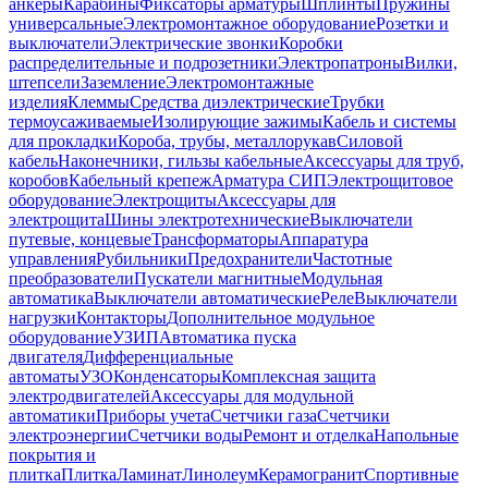
анкеры
Карабины
Фиксаторы арматуры
Шплинты
Пружины
универсальные
Электромонтажное оборудование
Розетки и
выключатели
Электрические звонки
Коробки
распределительные и подрозетники
Электропатроны
Вилки,
штепсели
Заземление
Электромонтажные
изделия
Клеммы
Средства диэлектрические
Трубки
термоусаживаемые
Изолирующие зажимы
Кабель и системы
для прокладки
Короба, трубы, металлорукав
Силовой
кабель
Наконечники, гильзы кабельные
Аксессуары для труб,
коробов
Кабельный крепеж
Арматура СИП
Электрощитовое
оборудование
Электрощиты
Аксессуары для
электрощита
Шины электротехнические
Выключатели
путевые, концевые
Трансформаторы
Аппаратура
управления
Рубильники
Предохранители
Частотные
преобразователи
Пускатели магнитные
Модульная
автоматика
Выключатели автоматические
Реле
Выключатели
нагрузки
Контакторы
Дополнительное модульное
оборудование
УЗИП
Автоматика пуска
двигателя
Дифференциальные
автоматы
УЗО
Конденсаторы
Комплексная защита
электродвигателей
Аксессуары для модульной
автоматики
Приборы учета
Счетчики газа
Счетчики
электроэнергии
Счетчики воды
Ремонт и отделка
Напольные
покрытия и
плитка
Плитка
Ламинат
Линолеум
Керамогранит
Спортивные