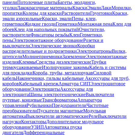
панели
Потолочные плиты
Багеты, молдинги,
уголки
Лакокрасочные материалы
Краски
Эмали
Лаки
Морилки,
пропитки
Колеры для краски
Растворители
Грунтовки
Краски,
эмали аэрозольные
Краски, эмали
Пены, клеи,
герметики
Жидкие гвозди
Герметики
Монтажная пена
Клеи для
обоев
Клеи для напольных покрытий
Очистители,
растворители
Фиксаторы резьбы
Клеи
Герметики,
пены
Электромонтажное оборудование
Розетки и
выключатели
Электрические звонки
Коробки
распределительные и подрозетники
Электропатроны
Вилки,
штепсели
Молниеприемники
Заземление
Электромонтажные
изделия
Клеммы
Средства диэлектрические
Трубки
термоусаживаемые
Изолирующие зажимы
Кабель и системы
для прокладки
Короба, трубы, металлорукав
Силовой
кабель
Наконечники, гильзы кабельные
Аксессуары для труб,
коробов
Кабельный крепеж
Арматура СИП
Электрощитовое
оборудование
Электрощиты
Аксессуары для
электрощита
Шины электротехнические
Выключатели
путевые, концевые
Трансформаторы
Аппаратура
управления
Рубильники
Предохранители
Частотные
преобразователи
Пускатели магнитные
Модульная
автоматика
Выключатели автоматические
Реле
Выключатели
нагрузки
Контакторы
Дополнительное модульное
оборудование
УЗИП
Автоматика пуска
двигателя
Дифференциальные