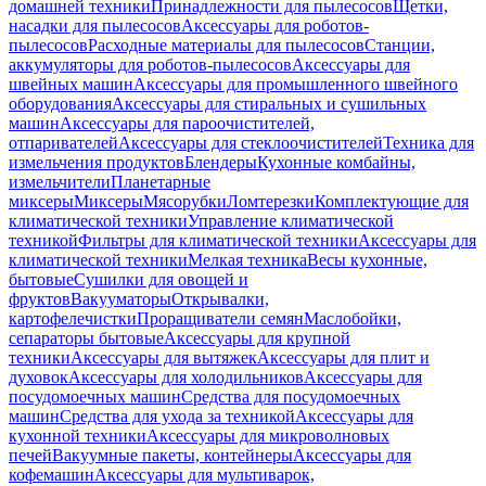
домашней техники
Принадлежности для пылесосов
Щетки,
насадки для пылесосов
Аксессуары для роботов-
пылесосов
Расходные материалы для пылесосов
Станции,
аккумуляторы для роботов-пылесосов
Аксессуары для
швейных машин
Аксессуары для промышленного швейного
оборудования
Аксессуары для стиральных и сушильных
машин
Аксессуары для пароочистителей,
отпаривателей
Аксессуары для стеклоочистителей
Техника для
измельчения продуктов
Блендеры
Кухонные комбайны,
измельчители
Планетарные
миксеры
Миксеры
Мясорубки
Ломтерезки
Комплектующие для
климатической техники
Управление климатической
техникой
Фильтры для климатической техники
Аксессуары для
климатической техники
Мелкая техника
Весы кухонные,
бытовые
Сушилки для овощей и
фруктов
Вакууматоры
Открывалки,
картофелечистки
Проращиватели семян
Маслобойки,
сепараторы бытовые
Аксессуары для крупной
техники
Аксессуары для вытяжек
Аксессуары для плит и
духовок
Аксессуары для холодильников
Аксессуары для
посудомоечных машин
Средства для посудомоечных
машин
Средства для ухода за техникой
Аксессуары для
кухонной техники
Аксессуары для микроволновых
печей
Вакуумные пакеты, контейнеры
Аксессуары для
кофемашин
Аксессуары для мультиварок,