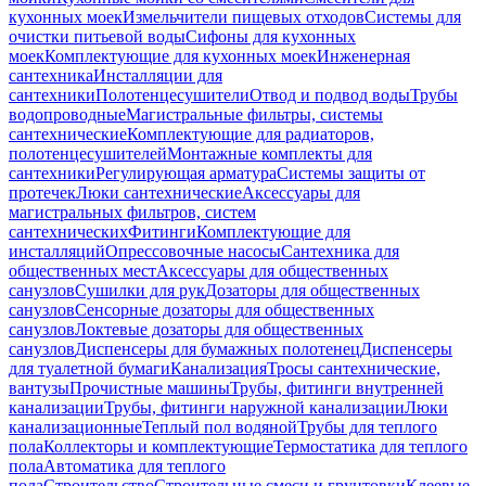
кухонных моек
Измельчители пищевых отходов
Системы для
очистки питьевой воды
Сифоны для кухонных
моек
Комплектующие для кухонных моек
Инженерная
сантехника
Инсталляции для
сантехники
Полотенцесушители
Отвод и подвод воды
Трубы
водопроводные
Магистральные фильтры, системы
сантехнические
Комплектующие для радиаторов,
полотенцесушителей
Монтажные комплекты для
сантехники
Регулирующая арматура
Системы защиты от
протечек
Люки сантехнические
Аксессуары для
магистральных фильтров, систем
сантехнических
Фитинги
Комплектующие для
инсталляций
Опрессовочные насосы
Сантехника для
общественных мест
Аксессуары для общественных
санузлов
Сушилки для рук
Дозаторы для общественных
санузлов
Сенсорные дозаторы для общественных
санузлов
Локтевые дозаторы для общественных
санузлов
Диспенсеры для бумажных полотенец
Диспенсеры
для туалетной бумаги
Канализация
Тросы сантехнические,
вантузы
Прочистные машины
Трубы, фитинги внутренней
канализации
Трубы, фитинги наружной канализации
Люки
канализационные
Теплый пол водяной
Трубы для теплого
пола
Коллекторы и комплектующие
Термостатика для теплого
пола
Автоматика для теплого
пола
Строительство
Строительные смеси и грунтовки
Клеевые