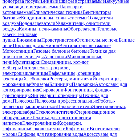
подогрева посуды
Винные шкафы встраиваемые
Вакуумные
упаковщики встраиваемые
Пароварки
встраиваемые
Климатическая техника
Вентиляторы
бытовые
Кондиционеры, сплит-системы
Охладители
воздуха
Водонагреватели
Увлажнители, очистители
воздуха
Камины, печи-камины
Обогреватели
Тепловые
завесы
Тепловые
пушки
Биокамины
Проветриватели
Отопительные печи
Банные
печи
Порталы для каминов
Вентиляторы вытяжные
Метеостанции
Газовые баллоны бытовые
Техника для
приготовления еды
Аэрогрили
Микроволновые
печи
Мультиварки
Сэндвичницы, хот-дог
мейкеры
Тостеры
Электрогрили,
электрошашлычницы
Вафельницы, орешницы,
кексницы
Хлебопечки
Ростеры, мини-печи
Йогуртницы,
мороженицы
Фризеры
Блинницы
Пароварки
Автоклавы для
консервирования
Сыроварни
Фритюрницы, фондю-
фритюрницы
Яйцеварки
Попкорницы
Техника для
дома
Пылесосы
Пылесосы профессиональные
Роботы-
пылесосы, мойщики окон
Пароочистители
Электровеники,
электрошвабры
Стеклоочистители
Стерилизационное
оборудование
Техника для приготовления
напитков
Электрочайники
Кофеварки,
кофемашины
Соковыжималки
Кофемолки
Вспениватели
молока
Сифоны для газирования воды
Аксессуары для