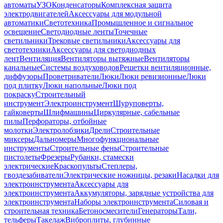
автоматы
УЗО
Конденсаторы
Комплексная защита
электродвигателей
Аксессуары для модульной
автоматики
Светотехника
Промышленное и сигнальное
освещение
Светодиодные ленты
Точечные
светильники
Трековые светильники
Аксессуары для
светотехники
Аксессуары для светодиодных
лент
Вентиляция
Вентиляторы вытяжные
Вентиляторы
канальные
Системы воздуховодов
Решетки вентиляционные,
диффузоры
Проветриватели
Люки
Люки ревизионные
Люки
под плитку
Люки напольные
Люки под
покраску
Строительный
инструмент
Электроинструмент
Шуруповерты,
гайковерты
Шлифмашины
Циркулярные, сабельные
пилы
Перфораторы, отбойные
молотки
Электролобзики
Дрели
Строительные
миксеры
Дальномеры
Многофункциональные
инструменты
Строительные фены
Строительные
пистолеты
Фрезеры
Рубанки, стамески
электрические
Краскопульты
Степлеры,
гвоздезабиватели
Электрические ножницы, резаки
Насадки для
электроинструмента
Аксессуары для
электроинструмента
Аккумуляторы, зарядные устройства для
электроинструмента
Наборы электроинструмента
Силовая и
строительная техника
Бетоносмесители
Генераторы
Тали,
тельферы
Такелаж
Виброплиты, глубинные