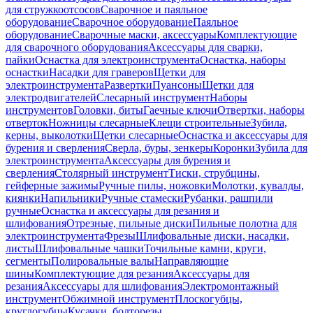
для стружкоотсосов
Сварочное и паяльное
оборудование
Сварочное оборудование
Паяльное
оборудование
Сварочные маски, аксессуары
Комплектующие
для сварочного оборудования
Аксессуары для сварки,
пайки
Оснастка для электроинструмента
Оснастка, наборы
оснастки
Насадки для граверов
Щетки для
электроинструмента
Развертки
Пуансоны
Щетки для
электродвигателей
Слесарный инструмент
Наборы
инструментов
Головки, биты
Гаечные ключи
Отвертки, наборы
отверток
Ножницы слесарные
Клещи строительные
Зубила,
керны, выколотки
Щетки слесарные
Оснастка и аксессуары для
бурения и сверления
Сверла, буры, зенкеры
Коронки
Зубила для
электроинструмента
Аксессуары для бурения и
сверления
Столярный инструмент
Тиски, струбцины,
гейферные зажимы
Ручные пилы, ножовки
Молотки, кувалды,
киянки
Напильники
Ручные стамески
Рубанки, рашпили
ручные
Оснастка и аксессуары для резания и
шлифования
Отрезные, пильные диски
Пильные полотна для
электроинструмента
Фрезы
Шлифовальные диски, насадки,
листы
Шлифовальные чашки
Точильные камни, круги,
сегменты
Полировальные валы
Направляющие
шины
Комплектующие для резания
Аксессуары для
резания
Аксессуары для шлифования
Электромонтажный
инструмент
Обжимной инструмент
Плоскогубцы,
круглогубцы
Кусачки, болторезы,