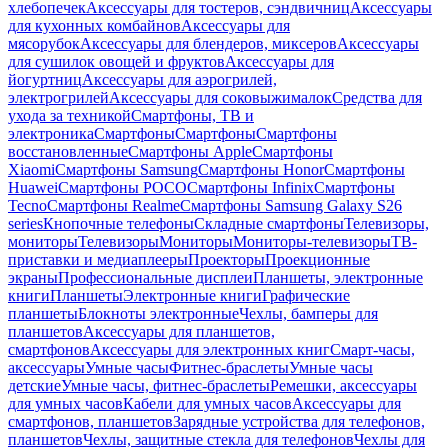
хлебопечек
Аксессуары для тостеров, сэндвичниц
Аксессуары
для кухонных комбайнов
Аксессуары для
мясорубок
Аксессуары для блендеров, миксеров
Аксессуары
для сушилок овощей и фруктов
Аксессуары для
йогуртниц
Аксессуары для аэрогрилей,
электрогрилей
Аксессуары для соковыжималок
Средства для
ухода за техникой
Смартфоны, ТВ и
электроника
Смартфоны
Смартфоны
Смартфоны
восстановленные
Смартфоны Apple
Смартфоны
Xiaomi
Смартфоны Samsung
Смартфоны Honor
Смартфоны
Huawei
Смартфоны POCO
Смартфоны Infinix
Смартфоны
Tecno
Смартфоны Realme
Смартфоны Samsung Galaxy S26
series
Кнопочные телефоны
Складные смартфоны
Телевизоры,
мониторы
Телевизоры
Мониторы
Мониторы-телевизоры
ТВ-
приставки и медиаплееры
Проекторы
Проекционные
экраны
Профессиональные дисплеи
Планшеты, электронные
книги
Планшеты
Электронные книги
Графические
планшеты
Блокноты электронные
Чехлы, бамперы для
планшетов
Аксессуары для планшетов,
смартфонов
Аксессуары для электронных книг
Смарт-часы,
аксессуары
Умные часы
Фитнес-браслеты
Умные часы
детские
Умные часы, фитнес-браслеты
Ремешки, аксессуары
для умных часов
Кабели для умных часов
Аксессуары для
смартфонов, планшетов
Зарядные устройства для телефонов,
планшетов
Чехлы, защитные стекла для телефонов
Чехлы для