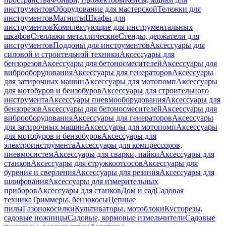
инструментов
Оборудование для мастерской
Тележки для
инструментов
Магниты
Шкафы для
инструментов
Комплектующие для инструментальных
шкафов
Стеллажи металлические
Стенды, держатели для
инструментов
Поддоны для инструментов
Аксессуары для
силовой и строительной техники
Аксессуары для
бензорезов
Аксессуары для бетоносмесителей
Аксессуары для
виброоборудования
Аксессуары для генераторов
Аксессуары
для затирочных машин
Аксессуары для мотопомп
Аксессуары
для мотобуров и бензобуров
Аксессуары для строительного
инструмента
Аксессуары пневмооборудования
Аксессуары для
бензорезов
Аксессуары для бетоносмесителей
Аксессуары для
виброоборудования
Аксессуары для генераторов
Аксессуары
для затирочных машин
Аксессуары для мотопомп
Аксессуары
для мотобуров и бензобуров
Аксессуары для
электроинструмента
Аксессуары для компрессоров,
пневмосистем
Аксессуары для сварки, пайки
Аксессуары для
станков
Аксессуары для стружкоотсосов
Аксессуары для
бурения и сверления
Аксессуары для резания
Аксессуары для
шлифования
Аксессуары для измерительных
приборов
Аксессуары для станков
Дом и сад
Садовая
техника
Триммеры, бензокосы
Цепные
пилы
Газонокосилки
Культиваторы, мотоблоки
Кусторезы,
садовые ножницы
Садовые, кормовые измельчители
Садовые