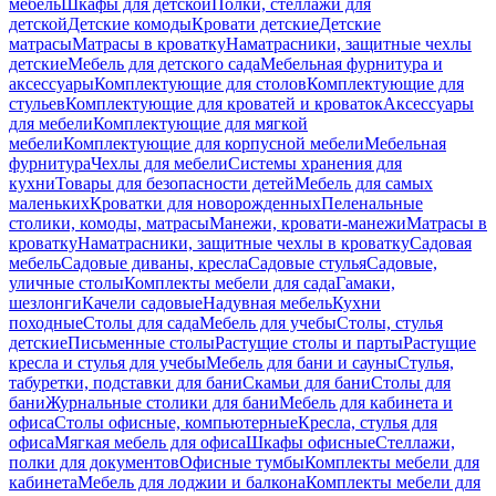
мебель
Шкафы для детской
Полки, стеллажи для
детской
Детские комоды
Кровати детские
Детские
матрасы
Матрасы в кроватку
Наматрасники, защитные чехлы
детские
Мебель для детского сада
Мебельная фурнитура и
аксессуары
Комплектующие для столов
Комплектующие для
стульев
Комплектующие для кроватей и кроваток
Аксессуары
для мебели
Комплектующие для мягкой
мебели
Комплектующие для корпусной мебели
Мебельная
фурнитура
Чехлы для мебели
Системы хранения для
кухни
Товары для безопасности детей
Мебель для самых
маленьких
Кроватки для новорожденных
Пеленальные
столики, комоды, матрасы
Манежи, кровати-манежи
Матрасы в
кроватку
Наматрасники, защитные чехлы в кроватку
Садовая
мебель
Садовые диваны, кресла
Садовые стулья
Садовые,
уличные столы
Комплекты мебели для сада
Гамаки,
шезлонги
Качели садовые
Надувная мебель
Кухни
походные
Столы для сада
Мебель для учебы
Столы, стулья
детские
Письменные столы
Растущие столы и парты
Растущие
кресла и стулья для учебы
Мебель для бани и сауны
Стулья,
табуретки, подставки для бани
Скамьи для бани
Столы для
бани
Журнальные столики для бани
Мебель для кабинета и
офиса
Столы офисные, компьютерные
Кресла, стулья для
офиса
Мягкая мебель для офиса
Шкафы офисные
Стеллажи,
полки для документов
Офисные тумбы
Комплекты мебели для
кабинета
Мебель для лоджии и балкона
Комплекты мебели для