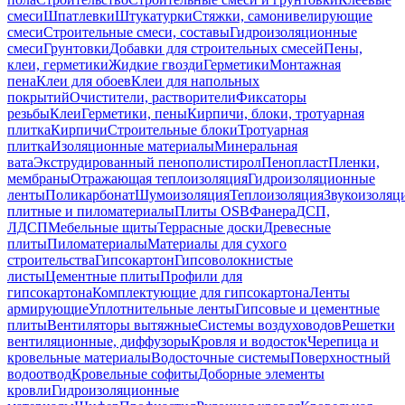
смеси
Шпатлевки
Штукатурки
Стяжки, самонивелирующие
смеси
Строительные смеси, составы
Гидроизоляционные
смеси
Грунтовки
Добавки для строительных смесей
Пены,
клеи, герметики
Жидкие гвозди
Герметики
Монтажная
пена
Клеи для обоев
Клеи для напольных
покрытий
Очистители, растворители
Фиксаторы
резьбы
Клеи
Герметики, пены
Кирпичи, блоки, тротуарная
плитка
Кирпичи
Строительные блоки
Тротуарная
плитка
Изоляционные материалы
Минеральная
вата
Экструдированный пенополистирол
Пенопласт
Пленки,
мембраны
Отражающая теплоизоляция
Гидроизоляционные
ленты
Поликарбонат
Шумоизоляция
Теплоизоляция
Звукоизоляц
плитные и пиломатериалы
Плиты OSB
Фанера
ДСП,
ЛДСП
Мебельные щиты
Террасные доски
Древесные
плиты
Пиломатериалы
Материалы для сухого
строительства
Гипсокартон
Гипсоволокнистые
листы
Цементные плиты
Профили для
гипсокартона
Комплектующие для гипсокартона
Ленты
армирующие
Уплотнительные ленты
Гипсовые и цементные
плиты
Вентиляторы вытяжные
Системы воздуховодов
Решетки
вентиляционные, диффузоры
Кровля и водосток
Черепица и
кровельные материалы
Водосточные системы
Поверхностный
водоотвод
Кровельные софиты
Доборные элементы
кровли
Гидроизоляционные