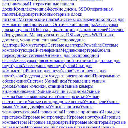
репликаторы
Интерактивные панели,
доски
Комплектующие
Жесткие диски, SSD
Оперативная
память
Видеокарты
Компьютерные блоки
питания
Материнские платы
Системы охлаждения
Корпуса для
компьютеров
Процессоры
Оптические приводы
Аксессуары
для корпусов ПК
Боксы, док-станции для накопителей
Сетевое
оборудование
Маршрутизаторы, DSL-модемы
Wi-Fi точки
доступа, усилители сигнала
Беспроводные
адаптеры
Коммутаторы
Сетевые адаптеры
Powerline
Сетевые
комплектующие
IP-телефония
Медиаконвертеры
Кабели,
переходники сетевые
Антенны для беспроводной
связи
Аксессуары для компьютерной техники
Подставки для
ноутбуков
Аксессуары для ноутбуков
Очки для
компьютера
Рюкзаки для ноутбуков
Сумки, чехлы для
ноутбуков
Средства для ухода за электроникой
Программное
обеспечение
Система Умный дом
Управление умным
домом
Умные колонки, станции
Умные камеры
видеонаблюдения
Умные датчики для дома
Умные
лампы
Умные выключатели
Умные розетки
Умные
светильники
Умные светодиодные ленты
Умные реле
Умные
замки
Умные домофоны
Умные карнизы
Умные
терморегуляторы
Игровая зона
Игровые приставки
Игры для
приставок
Игровые контроллеры
Игровые ноутбуки
Игровые
компьютеры
Игровые видеокарты
Игровые мониторы
Игровые
телевизоры
Игровые мыши
Игровые клавиатуры
Игровые