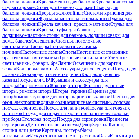
балкона, лоджии
Кресла-мешки для балкона
Кресла подвесные,
стулья садовые
Столы для балкона, лоджии
Шкафы для
балкона, лоджии
Дверцы жалюзийные
Системы хранения для
балкона, лоджии
Журнальные столы, столы-книги
Тумбы для
балкона, лоджии
Кресла-качалки, кресла-маятники
Стулья для
балкона, лоджии
Кресла, пуфы для балкона,
лоджии
Компактные столы для балкона, лоджии
Товары для
дома, бакалея
Освещение
Люстры, потолочные
светильники
Торшеры
Прикроватные лампы,
ночники
Настольные лампы
Споты
Настенные светильники,
бра
Точечные светильники
Трековые светильники
Уличные
светильники, фонари, бра
Лампы
Освещение для картин,
зеркал
Кольцевые лампы
Аксессуары для освещения
Посуда для
готовки
Сковороды, сотейники, воки
Кастрюли, ковши,
казаны
Посуда для СВЧ
Крышки и аксессуары для
посуды
Гастроемкости
Жалюзи, шторы
Жалюзи, рулонные
шторы, римские шторы
Шторы, гардины
Карнизы для
штор
Комплектующие для штор, карнизов, жалюзи
Пленки для
окон
Электроприводные солнцезащитные системы
Столовая
посуда, сервировка
Посуда для напитков
Посуда для горячих
напитков
Посуда для подачи и хранения напитков
Столовые
приборы
Столовая посуда
Посуда для сервировки
Предметы
сервировки
Детская столовая посуда
Декор
Зеркала
Кашпо,
стойки для цветов
Картины, постеры
Часы
интерьерные
Искусственные цветы, растения
Вазы
Ключницы,