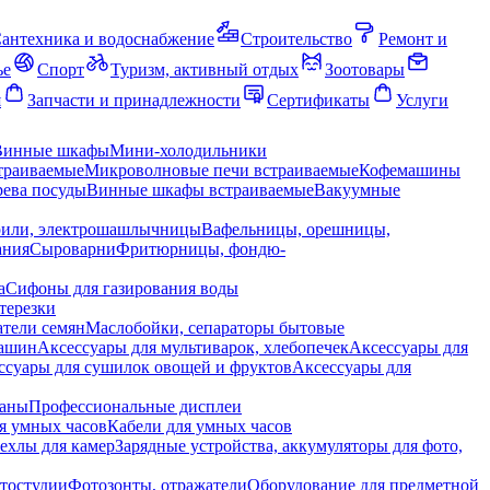
антехника и водоснабжение
Строительство
Ремонт и
ье
Спорт
Туризм, активный отдых
Зоотовары
я
Запчасти и принадлежности
Сертификаты
Услуги
Винные шкафы
Мини-холодильники
траиваемые
Микроволновые печи встраиваемые
Кофемашины
ева посуды
Винные шкафы встраиваемые
Вакуумные
рили, электрошашлычницы
Вафельницы, орешницы,
ания
Сыроварни
Фритюрницы, фондю-
а
Сифоны для газирования воды
терезки
тели семян
Маслобойки, сепараторы бытовые
машин
Аксессуары для мультиварок, хлебопечек
Аксессуары для
ссуары для сушилок овощей и фруктов
Аксессуары для
раны
Профессиональные дисплеи
я умных часов
Кабели для умных часов
ехлы для камер
Зарядные устройства, аккумуляторы для фото,
тостудии
Фотозонты, отражатели
Оборудование для предметной