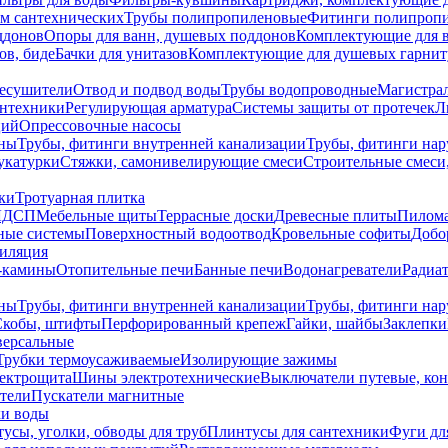
ем сантехнических
Трубы полипропиленовые
Фитинги полипроп
ддонов
Опоры для ванн, душевых поддонов
Комплектующие для 
ов, биде
Бачки для унитазов
Комплектующие для душевых гарнит
есушители
Отвод и подвод воды
Трубы водопроводные
Магистрал
антехники
Регулирующая арматура
Системы защиты от протечек
Л
ций
Опрессовочные насосы
ны
Трубы, фитинги внутренней канализации
Трубы, фитинги на
катурки
Стяжки, самонивелирующие смеси
Строительные смеси,
ки
Тротуарная плитка
ЛДСП
Мебельные щиты
Террасные доски
Древесные плиты
Пилом
ные системы
Поверхностный водоотвод
Кровельные софиты
Добо
тиляция
-камины
Отопительные печи
Банные печи
Водонагреватели
Радиат
ны
Трубы, фитинги внутренней канализации
Трубы, фитинги на
Скобы, штифты
Перфорированный крепеж
Гайки, шайбы
Заклепки
ерсальные
Трубки термоусаживаемые
Изолирующие зажимы
лектрощита
Шины электротехнические
Выключатели путевые, ко
атели
Пускатели магнитные
ки воды
усы, уголки, обводы для труб
Плинтусы для сантехники
Фуги дл