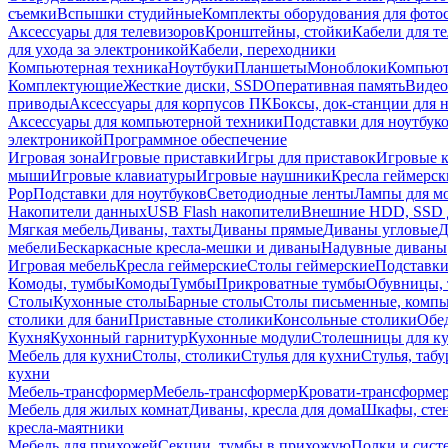
съемки
Вспышки студийные
Комплекты оборудования для фото
Аксессуары для телевизоров
Кронштейны, стойки
Кабели для т
для ухода за электроникой
Кабели, переходники
Компьютерная техника
Ноутбуки
Планшеты
Моноблоки
Компью
Комплектующие
Жесткие диски, SSD
Оперативная память
Видео
приводы
Аксессуары для корпусов ПК
Боксы, док-станции для 
Аксессуары для компьютерной техники
Подставки для ноутбук
электроникой
Программное обеспечение
Игровая зона
Игровые приставки
Игры для приставок
Игровые 
мыши
Игровые клавиатуры
Игровые наушники
Кресла геймерск
Pop
Подставки для ноутбуков
Светодиодные ленты
Лампы для м
Накопители данных
USB Flash накопители
Внешние HDD, SSD 
Мягкая мебель
Диваны, тахты
Диваны прямые
Диваны угловые
Д
мебели
Бескаркасные кресла-мешки и диваны
Надувные диваны
Игровая мебель
Кресла геймерские
Столы геймерские
Подставки
Комоды, тумбы
Комоды
Тумбы
Прикроватные тумбы
Обувницы, 
Столы
Кухонные столы
Барные столы
Столы письменные, комп
столики для бани
Приставные столики
Консольные столики
Обе
Кухня
Кухонный гарнитур
Кухонные модули
Столешницы для к
Мебель для кухни
Столы, столики
Стулья для кухни
Стулья, таб
кухни
Мебель-трансформер
Мебель-трансформер
Кровати-трансформе
Мебель для жилых комнат
Диваны, кресла для дома
Шкафы, стен
кресла-маятники
Мебель для прихожей
Секции, тумбы в прихожую
Полки и сист