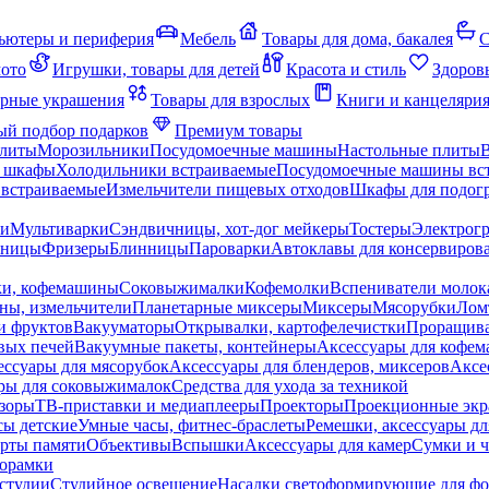
ьютеры и периферия
Мебель
Товары для дома, бакалея
С
мото
Игрушки, товары для детей
Красота и стиль
Здоров
рные украшения
Товары для взрослых
Книги и канцеляри
й подбор подарков
Премиум товары
плиты
Морозильники
Посудомоечные машины
Настольные плиты
 шкафы
Холодильники встраиваемые
Посудомоечные машины вс
встраиваемые
Измельчители пищевых отходов
Шкафы для подогр
чи
Мультиварки
Сэндвичницы, хот-дог мейкеры
Тостеры
Электрог
еницы
Фризеры
Блинницы
Пароварки
Автоклавы для консервиров
ки, кофемашины
Соковыжималки
Кофемолки
Вспениватели молок
ны, измельчители
Планетарные миксеры
Миксеры
Мясорубки
Лом
и фруктов
Вакууматоры
Открывалки, картофелечистки
Проращива
вых печей
Вакуумные пакеты, контейнеры
Аксессуары для кофе
ессуары для мясорубок
Аксессуары для блендеров, миксеров
Аксе
ры для соковыжималок
Средства для ухода за техникой
зоры
ТВ-приставки и медиаплееры
Проекторы
Проекционные эк
сы детские
Умные часы, фитнес-браслеты
Ремешки, аксессуары дл
рты памяти
Объективы
Вспышки
Аксессуары для камер
Сумки и ч
орамки
студии
Студийное освещение
Насадки светоформирующие для фо