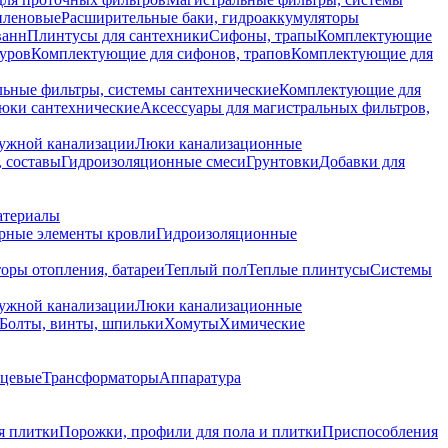
иленовые
Расширительные баки, гидроаккумуляторы
ванн
Плинтусы для сантехники
Сифоны, трапы
Комплектующие
уров
Комплектующие для сифонов, трапов
Комплектующие для
ьные фильтры, системы сантехнические
Комплектующие для
юки сантехнические
Аксессуары для магистральных фильтров,
ружной канализации
Люки канализационные
 составы
Гидроизоляционные смеси
Грунтовки
Добавки для
атериалы
рные элементы кровли
Гидроизоляционные
оры отопления, батареи
Теплый пол
Теплые плинтусы
Системы
ружной канализации
Люки канализационные
Болты, винты, шпильки
Хомуты
Химические
нцевые
Трансформаторы
Аппаратура
я плитки
Порожки, профили для пола и плитки
Приспособления