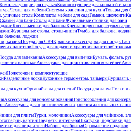
Комплектующие для стульев
Комплектующие для кроватей и кро
итура
Чехлы для мебели
Системы хранения для кухни
Товары для 
, уличные столы
Комплекты мебели для сада
Гамаки, шезлонги
Ка
Скамьи для бани
Столы для бани
Журнальные столики для бани
лоджии
Кресла-мешки для балкона
Кресла подвесные, стулья садо
оджии
Журнальные столы, столы-книги
Тумбы для балкона, лодж
я балкона, лоджии
ши, казаны
Посуда для СВЧ
Крышки и аксессуары для посуды
Гаст
орячих напитков
Посуда для подачи и хранения напитков
Столовы
Посуда для запекания
Аксессуары для выпечки
Бумага, фольга, р
хранения напитков
Аксессуары для приготовления коктейлей
Аксе
ожей
Ножеточки и комплектующие
ки
Разделочные доски
Кухонные термометры, таймеры
Дуршлаги, 
ры для кухни
Органайзеры для специй
Посуда для ланча
Полки и 
ия
Аксессуары для консервирования
Приспособления для консер
ков
Аксессуары для приготовления и хранения алкогольных напи
йники для плиты
Турки, молочники
Аксессуары для чайников, э
отографий, картин
Предметы интерьера
Шкатулки, подставки дл
етики для лица и тела
Наборы для бритья
Оформление подарков
льтры для воды
Фильтры-кувшины
Картриджи, комплектующие д