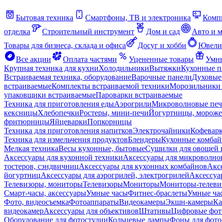
Бытовая техника
Смартфоны, ТВ и электроника
Комп
отделка
Строительный инструмент
Дом и сад
Авто и 
Товары для бизнеса, склада и офиса
Досуг и хобби
Ювели
Все акции
Оплата частями
Уцененные товары
Умны
Крупная техника для кухни
Холодильники
Вытяжки
Кухонные 
Встраиваемая техника, оборудование
Варочные панели
Духовые
встраиваемые
Комплекты встраиваемой техники
Морозильники 
упаковщики встраиваемые
Пароварки встраиваемые
Техника для приготовления еды
Аэрогрили
Микроволновые пе
кексницы
Хлебопечки
Ростеры, мини-печи
Йогуртницы, морож
фритюрницы
Яйцеварки
Попкорницы
Техника для приготовления напитков
Электрочайники
Кофевар
Техника для измельчения продуктов
Блендеры
Кухонные комбай
Мелкая техника
Весы кухонные, бытовые
Сушилки для овощей 
Аксессуары для кухонной техники
Аксессуары для микроволно
тостеров, сэндвичниц
Аксессуары для кухонных комбайнов
Акс
йогуртниц
Аксессуары для аэрогрилей, электрогрилей
Аксессуа
Телевизоры, мониторы
Телевизоры
Мониторы
Мониторы-телеви
Смарт-часы, аксессуары
Умные часы
Фитнес-браслеты
Умные ча
Фото, видеосъемка
Фотоаппараты
Видеокамеры
Экшн-камеры
Ка
видеокамер
Аксессуары для объективов
Штативы
Цифровые фот
Оборудование для фотостудии
Кольцевые лампы
Фоны для фото