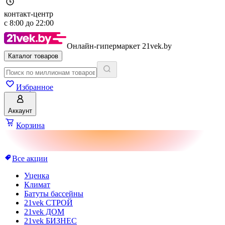
контакт-центр
с
8:00
до
22:00
Онлайн-гипермаркет 21vek.by
Каталог товаров
Избранное
Аккаунт
Корзина
Все акции
Уценка
Климат
Батуты бассейны
21vek СТРОЙ
21vek ДОМ
21vek БИЗНЕС