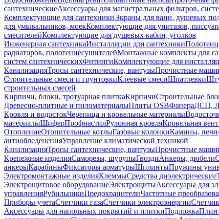
сантехнические
Аксессуары для магистральных фильтров, сист
Комплектующие для сантехники
Экраны для ванн, душевых по
для умывальников, моек
Комплектующие для унитазов, писсуар
смесителей
Комплектующие для душевых кабин, уголков
Инженерная сантехника
Инсталляции для сантехники
Полотенц
радиаторов, полотенцесушителей
Монтажные комплекты для с
систем сантехнических
Фитинги
Комплектующие для инсталля
Канализация
Тросы сантехнические, вантузы
Прочистные маши
Строительные смеси и грунтовки
Клеевые смеси
Шпатлевки
Шту
строительных смесей
Кирпичи, блоки, тротуарная плитка
Кирпичи
Строительные бло
Древесно-плитные и пиломатериалы
Плиты OSB
Фанера
ДСП, 
Кровля и водосток
Черепица и кровельные материалы
Водосточ
материалы
Шифер
Профнастил
Рулонная кровля
Кровельная вен
Отопление
Отопительные котлы
Газовые колонки
Камины, печи
антиобледенения
Управление климатической техникой
Канализация
Тросы сантехнические, вантузы
Прочистные маши
Крепежные изделия
Саморезы, шурупы
Гвозди
Анкеры, дюбели
анкеры
Карабины
Фиксаторы арматуры
Шплинты
Пружины унив
Электромонтажные изделия
Клеммы
Средства диэлектрические
Электрощитовое оборудование
Электрощиты
Аксессуары для э
управления
Рубильники
Предохранители
Частотные преобразов
Приборы учета
Счетчики газа
Счетчики электроэнергии
Счетчи
Аксессуары для напольных покрытий и плитки
Подложка
Плинт