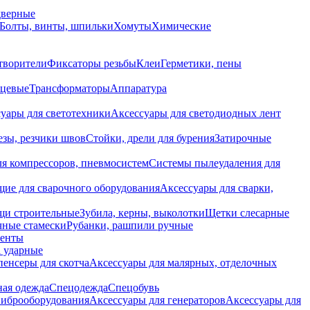
дверные
Болты, винты, шпильки
Хомуты
Химические
творители
Фиксаторы резьбы
Клеи
Герметики, пены
нцевые
Трансформаторы
Аппаратура
уары для светотехники
Аксессуары для светодиодных лент
езы, резчики швов
Стойки, дрели для бурения
Затирочные
ля компрессоров, пневмосистем
Системы пылеудаления для
ие для сварочного оборудования
Аксессуары для сварки,
щи строительные
Зубила, керны, выколотки
Щетки слесарные
чные стамески
Рубанки, рашпили ручные
енты
 ударные
енсеры для скотча
Аксессуары для малярных, отделочных
ная одежда
Спецодежда
Спецобувь
виброоборудования
Аксессуары для генераторов
Аксессуары для