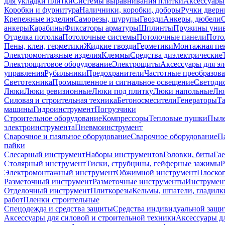
для укладки плитки
Системы выравнивания плитки
Аксессуары
Коробки и фурнитура
Наличники, коробки, доборы
Ручки дверн
Крепежные изделия
Саморезы, шурупы
Гвозди
Анкеры, дюбели
анкеры
Карабины
Фиксаторы арматуры
Шплинты
Пружины унив
Отделка потолка
Потолочные системы
Потолочные панели
Пото
Пены, клеи, герметики
Жидкие гвозди
Герметики
Монтажная пе
Электромонтажные изделия
Клеммы
Средства диэлектрические
Электрощитовое оборудование
Электрощиты
Аксессуары для э
управления
Рубильники
Предохранители
Частотные преобразов
Светотехника
Промышленное и сигнальное освещение
Светоди
Люки
Люки ревизионные
Люки под плитку
Люки напольные
Люк
Силовая и строительная техника
Бетоносмесители
Генераторы
Та
машины
Гидроинструмент
Погрузчики
Строительное оборудование
Компрессоры
Тепловые пушки
Пыле
электроинструмента
Пневмоинструмент
Сварочное и паяльное оборудование
Сварочное оборудование
П
пайки
Слесарный инструмент
Наборы инструментов
Головки, биты
Га
Столярный инструмент
Тиски, струбцины, гейферные зажимы
Р
Электромонтажный инструмент
Обжимной инструмент
Плоског
Разметочный инструмент
Разметочные инструменты
Инструмент
Отделочный инструмент
Плиткорезы
Кельмы, шпатели, гладилк
работ
Пленки строительные
Спецодежда и средства защиты
Средства индивидуальной защ
Аксессуары для силовой и строительной техники
Аксессуары дл