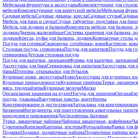
Мебельная фурнитура и аксессуары
Комплектующие для столов
мебели
Комплектующие для корпусной мебели
Мебельная фурн
Садовая мебель
Садовые диваны, кресла
Садовые стулья
Садовые
Мебель для бани и сауны
Стулья, табуретки, подставки для бани
Мебель для лоджии и балкона
Комплекты мебели для балкона, 
лоджии
Дверцы жалюзийные
Системы хранения для балкона, л
лоджии
Кресла, пуфы для балкона, лоджии
Компактные столы дл
Посуда для готовки
Сковороды, сотейники, воки
Кастрюли, ков
Столовая посуда, сервировка
Посуда для напитков
Посуда для г
сервировки
Детская столовая посуда
Посуда для выпечки, запекания
Формы для выпечки, запекания
Аксессуары для бара
Сервировка для напитков
Аксессуары для 
бары
Штопоры, открывалки для бутылок
Кухонные ножи, аксессуары
Ножи
Аксессуары для кухонных н
Кухонные принадлежности
Кухонные приборы
Терки, овощерез
мяса, тендерайзеры
Кухонные мелочи
Миски
Организация хранения на кухне
Посуда для хранения
Органайзе
посуда, упаковка
Вакуумные пакеты, контейнеры
Консервирование и дистилляция
Автоклавы для консервирован
брожения
Ингредиенты для приготовления алкогольных напит
виноделия и пивоварения
Дистилляторы бытовые
Турки, заварочные чайники
Чайники заварочные, кофейники
Ча
Сувениры
Копилки
Картины, постеры
Фотоальбомы
Рамки для ф
Подарки
Подарки, подарочные наборы
Подарочные наборы косм
Водоснабжение
Водонагреватели
Бытовые насосы
Проточные фи