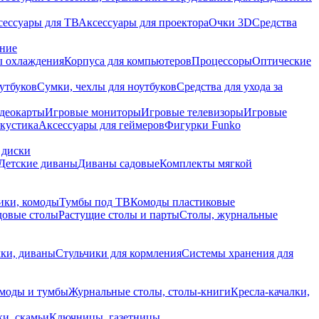
сессуары для ТВ
Аксессуары для проектора
Очки 3D
Средства
ание
 охлаждения
Корпуса для компьютеров
Процессоры
Оптические
утбуков
Сумки, чехлы для ноутбуков
Средства для ухода за
деокарты
Игровые мониторы
Игровые телевизоры
Игровые
акустика
Аксессуары для геймеров
Фигурки Funko
 диски
Детские диваны
Диваны садовые
Комплекты мягкой
ики, комоды
Тумбы под ТВ
Комоды пластиковые
довые столы
Растущие столы и парты
Столы, журнальные
ки, диваны
Стульчики для кормления
Системы хранения для
моды и тумбы
Журнальные столы, столы-книги
Кресла-качалки,
ки, скамьи
Ключницы, газетницы