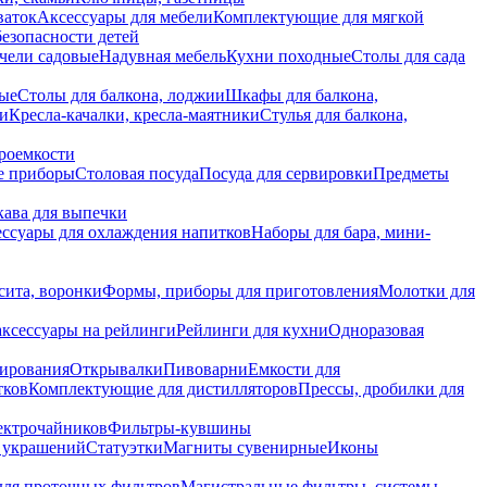
ваток
Аксессуары для мебели
Комплектующие для мягкой
безопасности детей
чели садовые
Надувная мебель
Кухни походные
Столы для сада
вые
Столы для балкона, лоджии
Шкафы для балкона,
ии
Кресла-качалки, кресла-маятники
Стулья для балкона,
роемкости
е приборы
Столовая посуда
Посуда для сервировки
Предметы
укава для выпечки
ссуары для охлаждения напитков
Наборы для бара, мини-
сита, воронки
Формы, приборы для приготовления
Молотки для
аксессуары на рейлинги
Рейлинги для кухни
Одноразовая
вирования
Открывалки
Пивоварни
Емкости для
тков
Комплектующие для дистилляторов
Прессы, дробилки для
лектрочайников
Фильтры-кувшины
я украшений
Статуэтки
Магниты сувенирные
Иконы
ля проточных фильтров
Магистральные фильтры, системы