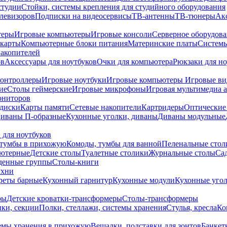
студии
Стойки, системы крепления для студийного оборудования
елевизоров
Подписки на видеосервисы
ТВ-антенны
ТВ-тюнеры
Ак
теры
Игровые компьютеры
Игровые консоли
Серверное оборудов
карты
Компьютерные блоки питания
Материнские платы
Системы
накопителей
ов
Аксессуары для ноутбуков
Очки для компьютера
Рюкзаки для но
контроллеры
Игровые ноутбуки
Игровые компьютеры
Игровые ви
ие
Столы геймерские
Игровые микрофоны
Игровая мультимедиа 
ониторов
диски
Карты памяти
Сетевые накопители
Картридеры
Оптические
иваны П-образные
Кухонные уголки, диваны
Диваны модульные
 для ноутбуков
тумбы в прихожую
Комоды, тумбы для ванной
Пеленальные стол
ьютерные
Детские столы
Туалетные столики
Журнальные столы
Са
денные группы
Столы-книги
ухни
уреты барные
Кухонный гарнитур
Кухонные модули
Кухонные угол
ры
Детские кроватки-трансформеры
Столы-трансформеры
ки, секции
Полки, стеллажи, системы хранения
Стулья, кресла
Ко
емы хранения в прихожую
Вешалки, подставки для зонтов
Банкет