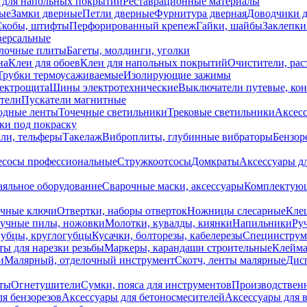
 для напольных покрытий
Реставрационные материалы
ые
Замки дверные
Петли дверные
Фурнитура дверная
Доводчики 
Скобы, штифты
Перфорированный крепеж
Гайки, шайбы
Заклепки
ерсальные
лочные плиты
Багеты, молдинги, уголки
на
Клеи для обоев
Клеи для напольных покрытий
Очистители, рас
Трубки термоусаживаемые
Изолирующие зажимы
лектрощита
Шины электротехнические
Выключатели путевые, ко
атели
Пускатели магнитные
одные ленты
Точечные светильники
Трековые светильники
Аксесс
и под покраску
ли, тельферы
Такелаж
Виброплиты, глубинные вибраторы
Бензор
сосы профессиональные
Стружкоотсосы
Домкраты
Аксессуары д
аяльное оборудование
Сварочные маски, аксессуары
Комплектующ
ечные ключи
Отвертки, наборы отверток
Ножницы слесарные
Кле
учные пилы, ножовки
Молотки, кувалды, киянки
Напильники
Ру
убцы, круглогубцы
Кусачки, болторезы, кабелерезы
Специнструм
ы для нарезки резьбы
Маркеры, карандаши строительные
Клейма
и
Малярный, отделочный инструмент
Скотч, ленты малярные
Дисп
иты
Огнетушители
Сумки, пояса для инструментов
Производствен
я бензорезов
Аксессуары для бетоносмесителей
Аксессуары для 