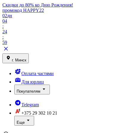
Скидки до 80% ко Дню Рождения!
промокод HAPPY22
02
дн
04
:
24
:
59
г. Минск
Оплата частями
Для юрлиц
Покупателям
Telegram
+375 29
302 10 21
Еще