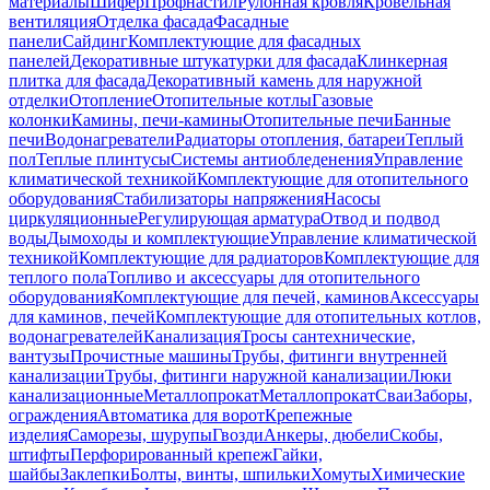
материалы
Шифер
Профнастил
Рулонная кровля
Кровельная
вентиляция
Отделка фасада
Фасадные
панели
Сайдинг
Комплектующие для фасадных
панелей
Декоративные штукатурки для фасада
Клинкерная
плитка для фасада
Декоративный камень для наружной
отделки
Отопление
Отопительные котлы
Газовые
колонки
Камины, печи-камины
Отопительные печи
Банные
печи
Водонагреватели
Радиаторы отопления, батареи
Теплый
пол
Теплые плинтусы
Системы антиобледенения
Управление
климатической техникой
Комплектующие для отопительного
оборудования
Стабилизаторы напряжения
Насосы
циркуляционные
Регулирующая арматура
Отвод и подвод
воды
Дымоходы и комплектующие
Управление климатической
техникой
Комплектующие для радиаторов
Комплектующие для
теплого пола
Топливо и аксессуары для отопительного
оборудования
Комплектующие для печей, каминов
Аксессуары
для каминов, печей
Комплектующие для отопительных котлов,
водонагревателей
Канализация
Тросы сантехнические,
вантузы
Прочистные машины
Трубы, фитинги внутренней
канализации
Трубы, фитинги наружной канализации
Люки
канализационные
Металлопрокат
Металлопрокат
Сваи
Заборы,
ограждения
Автоматика для ворот
Крепежные
изделия
Саморезы, шурупы
Гвозди
Анкеры, дюбели
Скобы,
штифты
Перфорированный крепеж
Гайки,
шайбы
Заклепки
Болты, винты, шпильки
Хомуты
Химические