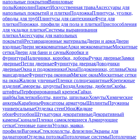
напольные покрытия
Виниловые
полы
Ковролин
Паркет
Искусственная трава
Аксессуары для
напольных покрытий и плитки
Подложка
Плинтусы, уголки,
обводы для труб
Плинтусы для сантехники
Фуги для
плитки
Порожки, профили для пола и плитки
Приспособления
для укладки плитки
Системы выравнивания
плитки
Аксессуары для напольных
покрытий
Реставрационные материалы
Двери и арки
Двери
входные
Двери межкомнатные
Арки межкомнатные
Москитные
сетки
Двери для бани и сауны
Коробки и
фурнитура
Наличники, коробки, доборы
Ручки дверные
Замки
дверные
Петли дверные
Фурнитура дверная
Доводчики
дверные
Окна и подоконники
Окна
Подоконники, отливы
Окна
мансардные
Фурнитура оконная
Мягкие окна
Москитные сетки
на окна
Жалюзи уличные
Пленки солнцезащитные
Крепежные
изделия
Саморезы, шурупы
Гвозди
Анкеры, дюбели
Скобы,
штифты
Перфорированный крепеж
Гайки,
шайбы
Заклепки
Болты, винты, шпильки
Хомуты
Химические
анкеры
Карабины
Фиксаторы арматуры
Шплинты
Пружины
универсальные
Отделка стен
Обои
Жидкие
обои
Фотообои
Штукатурки декоративные
Декоративный
камень
Скинали
Пленки самоклеящиеся
Армирующие
сетки
Стеновые панели
Уголки, маяки,
профили
Вагонка
Стеклохолсты, флизелин
Экраны для
радиаторов
Отделка потолка
Потолочные системы
Потолочные