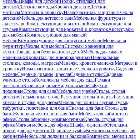
мебель
Шкафы для детской
Полки, стеллажи для
детской
Детские комоды
Кровати детские
Детские
матрасы
Матрасы в кроватку
Наматрасники, защитные чехлы
детские
Мебель для детского сада
Мебельная фурнитура и
аксессуары
Комплектующие для столов
Комплектующие для
стульев
Комплектующие для кроватей и кроваток
Аксессуары
для мебели
Комплектующие для мягкой
мебели
Комплектующие для корпусной мебели
Мебельная
фурнитура
Чехлы для мебели
Системы хранения для
кухни
Товары для безопасности детей
Мебель для самых
маленьких
Кроватки для новорожденных
Пеленальные
столики, комоды, матрасы
Манежи, кровати-манежи
Матрасы в
кроватку
Наматрасники, защитные чехлы в кроватку
Садовая
мебель
Садовые диваны, кресла
Садовые стулья
Садовые,
уличные столы
Комплекты мебели для сада
Гамаки,
шезлонги
Качели садовые
Надувная мебель
Кухни
походные
Столы для сада
Мебель для учебы
Столы, стулья
детские
Письменные столы
Растущие столы и парты
Растущие
кресла и стулья для учебы
Мебель для бани и сауны
Стулья,
табуретки, подставки для бани
Скамьи для бани
Столы для
бани
Журнальные столики для бани
Мебель для кабинета и
офиса
Столы офисные, компьютерные
Кресла, стулья для
офиса
Мягкая мебель для офиса
Шкафы офисные
Стеллажи,
полки для документов
Офисные тумбы
Комплекты мебели для
кабинета
Мебель для лоджии и балкона
Комплекты мебели для