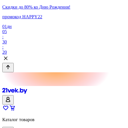
Скидки до 80% ко Дню Рождения!
промокод HAPPY22
01
дн
05
:
30
:
20
Каталог товаров