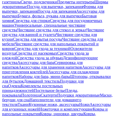
газетницы
Свечи, подсвечники
Предметы интерьера
Ширмы
декоративные
Посуда для выпечки, запекания
Формы для
выпечки, запекания
Посуда для запекания
Аксессуары для
выпечки
Бумага, фольга, рукава для выпечки
Бытовая
химия
Средства для стирки
Средства для посудомоечных
машин
Универсальные, специальные чистящие
средства
Чистящие средства для стекол и зеркал
Чистящие
средства для ванной и туалета
Чистящие средства для
кухни
Средства для мытья посуды
Чистящие средства для
мебели
Чистящие средства для напольных покрытий и
ковров
Средства для ухода за техникой
Освежители
воздуха
Средства от насекомых
Средства ухода за
одеждой
Средства ухода за обувью
Дезинфицирующие
средства
Аксессуары для бара
Сервировка для
напитков
Аксессуары для хранения напитков
Аксессуары для
приготовления коктейлей
Аксессуары для охлаждения
напитков
Наборы для бара, мини-бары
Штопоры, открывалки
для бутылок
Домашний текстиль
Подушки для
сна
Одеяла
Комплекты постельных
принадлежностей
Постельное белье
Пледы,
покрывала
Полотенца
Скатерти
Подушки декоративные
Маски,
беруши для сна
Наполнители для домашнего
текстиля
Ткани
Кухонные ножи, аксессуары
Ножи
Аксессуары
для кухонных ножей
Ножеточки и комплектующие
Ковры и
напольные покрытия
Ковры, циновки, шкуры
Ковры,