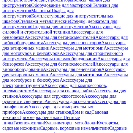
инструментов
Оборудование для мастерской
Тележки для
инструментов
Магниты
Шкафы для
инструментов
Комплектующие для инструментальных
шкафов
Стеллажи металлические
Стенды, держатели для
инструментов
Поддоны для инструментов
Аксессуары для
силовой и строительной техники
Аксессуары для
бензорезов
Аксессуары для бетоносмесителей
Аксессуары для
виброоборудования
Аксессуары для генераторов
Аксессуары
для затирочных машин
Аксессуары для мотопомп
Аксессуары
для мотобуров и бензобуров
Аксессуары для строительного
инструмента
Аксессуары пневмооборудования
Аксессуары для
бензорезов
Аксессуары для бетоносмесителей
Аксессуары для
виброоборудования
Аксессуары для генераторов
Аксессуары
для затирочных машин
Аксессуары для мотопомп
Аксессуары
для мотобуров и бензобуров
Аксессуары для
электроинструмента
Аксессуары для компрессоров,
пневмосистем
Аксессуары для сварки, пайки
Аксессуары для
станков
Аксессуары для стружкоотсосов
Аксессуары для
бурения и сверления
Аксессуары для резания
Аксессуары для
шлифования
Аксессуары для измерительных
приборов
Аксессуары для станков
Дом и сад
Садовая
техника
Триммеры, бензокосы
Цепные
пилы
Газонокосилки
Культиваторы, мотоблоки
Кусторезы,
садовые ножницы
Садовые, кормовые измельчители
Садовые