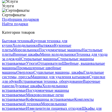
Услуги
Сертификаты
Подборщик подарков
Найти подарки
Категории товаров
Бытовая техника
Крупная техника для
кухни
Холодильники
Вытяжки
Кухонные
плиты
Морозильники
Посудомоечные машины
Настольные
плиты
Винные шкафы
Мини-холодильники
Техника для ухода
за одеждой
Стиральные машины
Стиральные машины
встраиваемые
Утюги
Отпариватели
Швейные, вышивальные
машины
Промышленные швейные
машины
Оверлоки
Сушильные машины, шкафы
Гладильные
системы, прессы
Машинки для удаления катышков
Сушилки
для обуви
Встраиваемая техника, оборудование
Варочные
панели
Духовые шкафы
Холодильники
встраиваемые
Посудомоечные машины
встраиваемые
Микроволновые печи
встраиваемые
Кофемашины встраиваемые
Комплекты
встраиваемой техники
Морозильники
встраиваемые
Измельчители пищевых отходов
Шкафы для