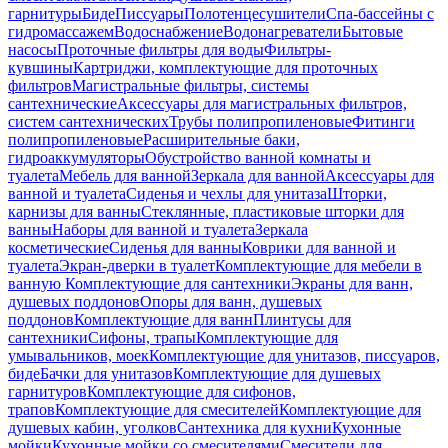
гарнитуры
Биде
Писсуары
Полотенцесушители
Спа-бассейны с
гидромассажем
Водоснабжение
Водонагреватели
Бытовые
насосы
Проточные фильтры для воды
Фильтры-
кувшины
Картриджи, комплектующие для проточных
фильтров
Магистральные фильтры, системы
сантехнические
Аксессуары для магистральных фильтров,
систем сантехнических
Трубы полипропиленовые
Фитинги
полипропиленовые
Расширительные баки,
гидроаккумуляторы
Обустройство ванной комнаты и
туалета
Мебель для ванной
Зеркала для ванной
Аксессуары для
ванной и туалета
Сиденья и чехлы для унитаза
Шторки,
карнизы для ванны
Стеклянные, пластиковые шторки для
ванны
Наборы для ванной и туалета
Зеркала
косметические
Сиденья для ванны
Коврики для ванной и
туалета
Экран-дверки в туалет
Комплектующие для мебели в
ванную
Комплектующие для сантехники
Экраны для ванн,
душевых поддонов
Опоры для ванн, душевых
поддонов
Комплектующие для ванн
Плинтусы для
сантехники
Сифоны, трапы
Комплектующие для
умывальников, моек
Комплектующие для унитазов, писсуаров,
биде
Бачки для унитазов
Комплектующие для душевых
гарнитуров
Комплектующие для сифонов,
трапов
Комплектующие для смесителей
Комплектующие для
душевых кабин, уголков
Сантехника для кухни
Кухонные
мойки
Кухонные мойки со смесителями
Смесители для