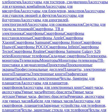
хлебопечек
Аксессуары для тостеров, сэндвичниц
Аксессуары
для кухонных комбайнов
Аксессуары для
мясорубок
Аксессуары для блендеров, миксеров
Аксессуары
для сушилок овощей и фруктов
Аксессуары для
йогуртниц
Аксессуары для аэрогрилей,
электрогрилей
Аксессуары для соковыжималок
Средства для
ухода за техникой
Смартфоны, ТВ и
электроника
Смартфоны
Смартфоны
Смартфоны
восстановленные
Смартфоны Apple
Смартфоны
Xiaomi
Смартфоны Samsung
Смартфоны Honor
Смартфоны
Huawei
Смартфоны POCO
Смартфоны Infinix
Смартфоны
Tecno
Смартфоны Realme
Смартфоны Samsung Galaxy S26
series
Кнопочные телефоны
Складные смартфоны
Телевизоры,
мониторы
Телевизоры
Мониторы
Мониторы-телевизоры
ТВ-
приставки и медиаплееры
Проекторы
Проекционные
экраны
Профессиональные дисплеи
Планшеты, электронные
книги
Планшеты
Электронные книги
Графические
планшеты
Блокноты электронные
Чехлы, бамперы для
планшетов
Аксессуары для планшетов,
смартфонов
Аксессуары для электронных книг
Смарт-часы,
аксессуары
Умные часы
Фитнес-браслеты
Умные часы
детские
Умные часы, фитнес-браслеты
Ремешки, аксессуары
для умных часов
Кабели для умных часов
Аксессуары для
смартфонов, планшетов
Зарядные устройства для телефонов,
планшетов
Чехлы, защитные стекла для телефонов
Чехлы для