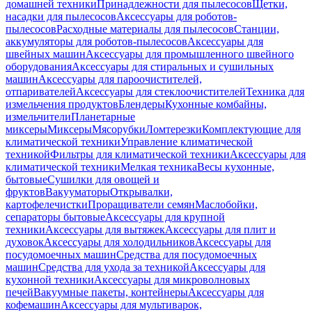
домашней техники
Принадлежности для пылесосов
Щетки,
насадки для пылесосов
Аксессуары для роботов-
пылесосов
Расходные материалы для пылесосов
Станции,
аккумуляторы для роботов-пылесосов
Аксессуары для
швейных машин
Аксессуары для промышленного швейного
оборудования
Аксессуары для стиральных и сушильных
машин
Аксессуары для пароочистителей,
отпаривателей
Аксессуары для стеклоочистителей
Техника для
измельчения продуктов
Блендеры
Кухонные комбайны,
измельчители
Планетарные
миксеры
Миксеры
Мясорубки
Ломтерезки
Комплектующие для
климатической техники
Управление климатической
техникой
Фильтры для климатической техники
Аксессуары для
климатической техники
Мелкая техника
Весы кухонные,
бытовые
Сушилки для овощей и
фруктов
Вакууматоры
Открывалки,
картофелечистки
Проращиватели семян
Маслобойки,
сепараторы бытовые
Аксессуары для крупной
техники
Аксессуары для вытяжек
Аксессуары для плит и
духовок
Аксессуары для холодильников
Аксессуары для
посудомоечных машин
Средства для посудомоечных
машин
Средства для ухода за техникой
Аксессуары для
кухонной техники
Аксессуары для микроволновых
печей
Вакуумные пакеты, контейнеры
Аксессуары для
кофемашин
Аксессуары для мультиварок,