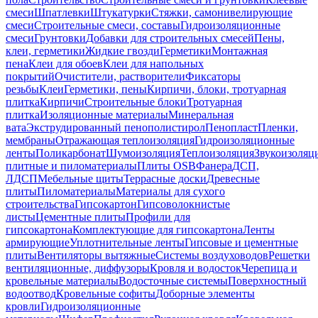
смеси
Шпатлевки
Штукатурки
Стяжки, самонивелирующие
смеси
Строительные смеси, составы
Гидроизоляционные
смеси
Грунтовки
Добавки для строительных смесей
Пены,
клеи, герметики
Жидкие гвозди
Герметики
Монтажная
пена
Клеи для обоев
Клеи для напольных
покрытий
Очистители, растворители
Фиксаторы
резьбы
Клеи
Герметики, пены
Кирпичи, блоки, тротуарная
плитка
Кирпичи
Строительные блоки
Тротуарная
плитка
Изоляционные материалы
Минеральная
вата
Экструдированный пенополистирол
Пенопласт
Пленки,
мембраны
Отражающая теплоизоляция
Гидроизоляционные
ленты
Поликарбонат
Шумоизоляция
Теплоизоляция
Звукоизоляц
плитные и пиломатериалы
Плиты OSB
Фанера
ДСП,
ЛДСП
Мебельные щиты
Террасные доски
Древесные
плиты
Пиломатериалы
Материалы для сухого
строительства
Гипсокартон
Гипсоволокнистые
листы
Цементные плиты
Профили для
гипсокартона
Комплектующие для гипсокартона
Ленты
армирующие
Уплотнительные ленты
Гипсовые и цементные
плиты
Вентиляторы вытяжные
Системы воздуховодов
Решетки
вентиляционные, диффузоры
Кровля и водосток
Черепица и
кровельные материалы
Водосточные системы
Поверхностный
водоотвод
Кровельные софиты
Доборные элементы
кровли
Гидроизоляционные