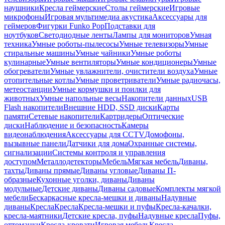
наушники
Кресла геймерские
Столы геймерские
Игровые
микрофоны
Игровая мультимедиа акустика
Аксессуары для
геймеров
Фигурки Funko Pop
Подставки для
ноутбуков
Светодиодные ленты
Лампы для мониторов
Умная
техника
Умные роботы-пылесосы
Умные телевизоры
Умные
стиральные машины
Умные чайники
Умные роботы
кулинарные
Умные вентиляторы
Умные кондиционеры
Умные
обогреватели
Умные увлажнители, очистители воздуха
Умные
отопительные котлы
Умные проветриватели
Умные радиочасы,
метеостанции
Умные кормушки и поилки для
животных
Умные напольные весы
Накопители данных
USB
Flash накопители
Внешние HDD, SSD диски
Карты
памяти
Сетевые накопители
Картридеры
Оптические
диски
Наблюдение и безопасность
Камеры
видеонаблюдения
Аксессуары для CCTV
Домофоны,
вызывные панели
Датчики для дома
Охранные системы,
сигнализации
Системы контроля и управления
доступом
Металлодетекторы
Мебель
Мягкая мебель
Диваны,
тахты
Диваны прямые
Диваны угловые
Диваны П-
образные
Кухонные уголки, диваны
Диваны
модульные
Детские диваны
Диваны садовые
Комплекты мягкой
мебели
Бескаркасные кресла-мешки и диваны
Надувные
диваны
Кресла
Кресла
Кресла-мешки и пуфы
Кресла-качалки,
кресла-маятники
Детские кресла, пуфы
Надувные кресла
Пуфы,
оттоманки
Кресла-кровати
Игровая мебель
Кресла