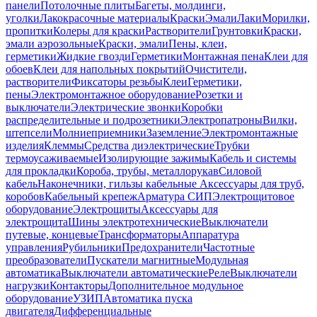
панели
Потолочные плиты
Багеты, молдинги,
уголки
Лакокрасочные материалы
Краски
Эмали
Лаки
Морилки,
пропитки
Колеры для краски
Растворители
Грунтовки
Краски,
эмали аэрозольные
Краски, эмали
Пены, клеи,
герметики
Жидкие гвозди
Герметики
Монтажная пена
Клеи для
обоев
Клеи для напольных покрытий
Очистители,
растворители
Фиксаторы резьбы
Клеи
Герметики,
пены
Электромонтажное оборудование
Розетки и
выключатели
Электрические звонки
Коробки
распределительные и подрозетники
Электропатроны
Вилки,
штепсели
Молниеприемники
Заземление
Электромонтажные
изделия
Клеммы
Средства диэлектрические
Трубки
термоусаживаемые
Изолирующие зажимы
Кабель и системы
для прокладки
Короба, трубы, металлорукав
Силовой
кабель
Наконечники, гильзы кабельные
Аксессуары для труб,
коробов
Кабельный крепеж
Арматура СИП
Электрощитовое
оборудование
Электрощиты
Аксессуары для
электрощита
Шины электротехнические
Выключатели
путевые, концевые
Трансформаторы
Аппаратура
управления
Рубильники
Предохранители
Частотные
преобразователи
Пускатели магнитные
Модульная
автоматика
Выключатели автоматические
Реле
Выключатели
нагрузки
Контакторы
Дополнительное модульное
оборудование
УЗИП
Автоматика пуска
двигателя
Дифференциальные