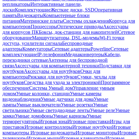
репликаторы
Интерактивные панели,
доски
Комплектующие
Жесткие диски, SSD
Оперативная
память
Видеокарты
Компьютерные блоки
питания
Материнские платы
Системы охлаждения
Корпуса для
компьютеров
Процессоры
Оптические приводы
Аксессуары
для корпусов ПК
Боксы, док-станции для накопителей
Сетевое
оборудование
Маршрутизаторы, DSL-модемы
Wi-Fi точки
доступа, усилители сигнала
Беспроводные
адаптеры
Коммутаторы
Сетевые адаптеры
Powerline
Сетевые
комплектующие
IP-телефония
Медиаконвертеры
Кабели,
переходники сетевые
Антенны для беспроводной
связи
Аксессуары для компьютерной техники
Подставки для
ноутбуков
Аксессуары для ноутбуков
Очки для
компьютера
Рюкзаки для ноутбуков
Сумки, чехлы для
ноутбуков
Средства для ухода за электроникой
Программное
обеспечение
Система Умный дом
Управление умным
домом
Умные колонки, станции
Умные камеры
видеонаблюдения
Умные датчики для дома
Умные
лампы
Умные выключатели
Умные розетки
Умные
светильники
Умные светодиодные ленты
Умные реле
Умные
замки
Умные домофоны
Умные карнизы
Умные
терморегуляторы
Игровая зона
Игровые приставки
Игры для
приставок
Игровые контроллеры
Игровые ноутбуки
Игровые
компьютеры
Игровые видеокарты
Игровые мониторы
Игровые
телевизоры
Игровые мыши
Игровые клавиатуры
Игровые