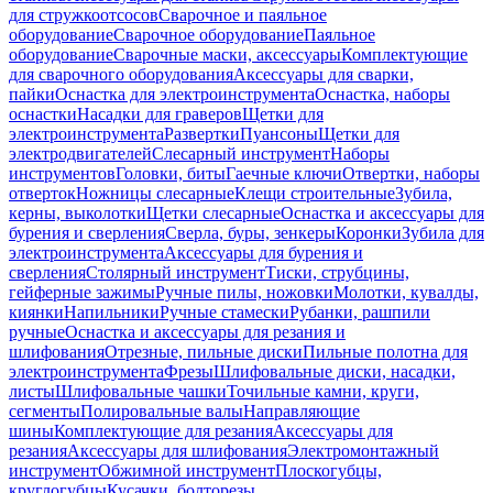
для стружкоотсосов
Сварочное и паяльное
оборудование
Сварочное оборудование
Паяльное
оборудование
Сварочные маски, аксессуары
Комплектующие
для сварочного оборудования
Аксессуары для сварки,
пайки
Оснастка для электроинструмента
Оснастка, наборы
оснастки
Насадки для граверов
Щетки для
электроинструмента
Развертки
Пуансоны
Щетки для
электродвигателей
Слесарный инструмент
Наборы
инструментов
Головки, биты
Гаечные ключи
Отвертки, наборы
отверток
Ножницы слесарные
Клещи строительные
Зубила,
керны, выколотки
Щетки слесарные
Оснастка и аксессуары для
бурения и сверления
Сверла, буры, зенкеры
Коронки
Зубила для
электроинструмента
Аксессуары для бурения и
сверления
Столярный инструмент
Тиски, струбцины,
гейферные зажимы
Ручные пилы, ножовки
Молотки, кувалды,
киянки
Напильники
Ручные стамески
Рубанки, рашпили
ручные
Оснастка и аксессуары для резания и
шлифования
Отрезные, пильные диски
Пильные полотна для
электроинструмента
Фрезы
Шлифовальные диски, насадки,
листы
Шлифовальные чашки
Точильные камни, круги,
сегменты
Полировальные валы
Направляющие
шины
Комплектующие для резания
Аксессуары для
резания
Аксессуары для шлифования
Электромонтажный
инструмент
Обжимной инструмент
Плоскогубцы,
круглогубцы
Кусачки, болторезы,