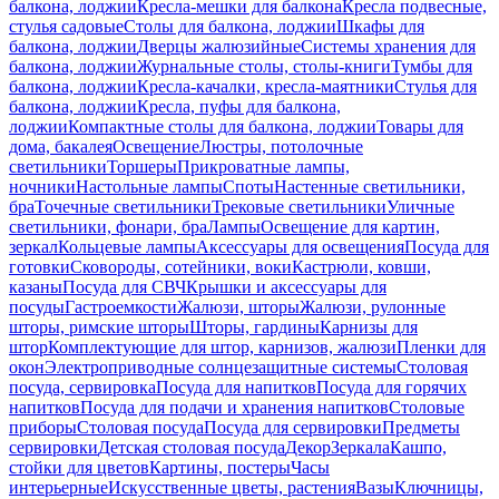
балкона, лоджии
Кресла-мешки для балкона
Кресла подвесные,
стулья садовые
Столы для балкона, лоджии
Шкафы для
балкона, лоджии
Дверцы жалюзийные
Системы хранения для
балкона, лоджии
Журнальные столы, столы-книги
Тумбы для
балкона, лоджии
Кресла-качалки, кресла-маятники
Стулья для
балкона, лоджии
Кресла, пуфы для балкона,
лоджии
Компактные столы для балкона, лоджии
Товары для
дома, бакалея
Освещение
Люстры, потолочные
светильники
Торшеры
Прикроватные лампы,
ночники
Настольные лампы
Споты
Настенные светильники,
бра
Точечные светильники
Трековые светильники
Уличные
светильники, фонари, бра
Лампы
Освещение для картин,
зеркал
Кольцевые лампы
Аксессуары для освещения
Посуда для
готовки
Сковороды, сотейники, воки
Кастрюли, ковши,
казаны
Посуда для СВЧ
Крышки и аксессуары для
посуды
Гастроемкости
Жалюзи, шторы
Жалюзи, рулонные
шторы, римские шторы
Шторы, гардины
Карнизы для
штор
Комплектующие для штор, карнизов, жалюзи
Пленки для
окон
Электроприводные солнцезащитные системы
Столовая
посуда, сервировка
Посуда для напитков
Посуда для горячих
напитков
Посуда для подачи и хранения напитков
Столовые
приборы
Столовая посуда
Посуда для сервировки
Предметы
сервировки
Детская столовая посуда
Декор
Зеркала
Кашпо,
стойки для цветов
Картины, постеры
Часы
интерьерные
Искусственные цветы, растения
Вазы
Ключницы,