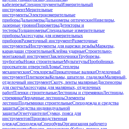
кабелерезы
Специнструменты
Измерительный
инструмент
Мерительные
инструменты
Электроизмерительные
приборы
Дальномеры
Дальномеры оптические
Нивелиры,
лазерные уровни
Пирометры
Детекторы и
тестеры
Толщиномеры
Специальные измерительные
приборы
Аксессуары для измерительных
приборов
Разметочный инструмент
Разметочные
инструменты
Инструменты для нарезки резьбы
Маркеры,
карандаши строительные
Клейма ударные
Строительно-
монтажный инструмент
Заклепочники
Труборезы,
трубогибы
Ножи строительные
Мультитулы
Пробойники,
просекатели отверстий
Ломы
Степлеры
механические
Стеклорезы
Прикаточные валики
Отделочный
инструмент
Плиткорезы
Кельмы, шпатели, гладилки
Малярный,
отделочный инструмент
Скотч, ленты малярные
Диспенсеры
для скотча
Аксессуары для малярных, отделочных
работ
Пленки строительные
Лестницы и стремянки
Лестницы,
стремянки
Чердачные лестницы
Элементы
лестниц
Подъемники строительные
Спецодежда и средства
защиты
Средства индивидуальной
защиты
Огнетушители
Сумки, пояса для
инструментов
Производственная
одежда
Спецодежда
Спецобувь
Организация рабочего
пространства
Фонари, прожекторы
Кейсы, ящики для