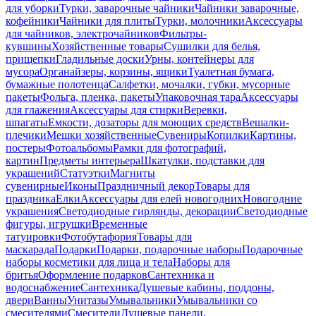
для уборки
Турки, заварочные чайники
Чайники заварочные,
кофейники
Чайники для плиты
Турки, молочники
Аксессуары
для чайников, электрочайников
Фильтры-
кувшины
Хозяйственные товары
Сушилки для белья,
прищепки
Гладильные доски
Урны, контейнеры для
мусора
Органайзеры, корзины, ящики
Туалетная бумага,
бумажные полотенца
Салфетки, мочалки, губки, мусорные
пакеты
Фольга, пленка, пакеты
Упаковочная тара
Аксессуары
для глажения
Аксессуары для стирки
Веревки,
шпагаты
Емкости, дозаторы для моющих средств
Вешалки-
плечики
Мешки хозяйственные
Сувениры
Копилки
Картины,
постеры
Фотоальбомы
Рамки для фотографий,
картин
Предметы интерьера
Шкатулки, подставки для
украшений
Статуэтки
Магниты
сувенирные
Иконы
Праздничный декор
Товары для
праздника
Елки
Аксессуары для елей новогодних
Новогодние
украшения
Светодиодные гирлянды, декорации
Светодиодные
фигуры, игрушки
Временные
татуировки
Фотобутафория
Товары для
маскарада
Подарки
Подарки, подарочные наборы
Подарочные
наборы косметики для лица и тела
Наборы для
бритья
Оформление подарков
Сантехника и
водоснабжение
Сантехника
Душевые кабины, поддоны,
двери
Ванны
Унитазы
Умывальники
Умывальники со
смесителями
Смесители
Душевые панели,