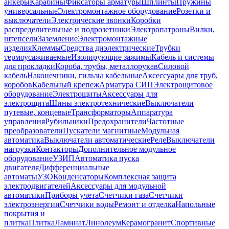
анкеры
Карабины
Фиксаторы арматуры
Шплинты
Пружины
универсальные
Электромонтажное оборудование
Розетки и
выключатели
Электрические звонки
Коробки
распределительные и подрозетники
Электропатроны
Вилки,
штепсели
Заземление
Электромонтажные
изделия
Клеммы
Средства диэлектрические
Трубки
термоусаживаемые
Изолирующие зажимы
Кабель и системы
для прокладки
Короба, трубы, металлорукав
Силовой
кабель
Наконечники, гильзы кабельные
Аксессуары для труб,
коробов
Кабельный крепеж
Арматура СИП
Электрощитовое
оборудование
Электрощиты
Аксессуары для
электрощита
Шины электротехнические
Выключатели
путевые, концевые
Трансформаторы
Аппаратура
управления
Рубильники
Предохранители
Частотные
преобразователи
Пускатели магнитные
Модульная
автоматика
Выключатели автоматические
Реле
Выключатели
нагрузки
Контакторы
Дополнительное модульное
оборудование
УЗИП
Автоматика пуска
двигателя
Дифференциальные
автоматы
УЗО
Конденсаторы
Комплексная защита
электродвигателей
Аксессуары для модульной
автоматики
Приборы учета
Счетчики газа
Счетчики
электроэнергии
Счетчики воды
Ремонт и отделка
Напольные
покрытия и
плитка
Плитка
Ламинат
Линолеум
Керамогранит
Спортивные