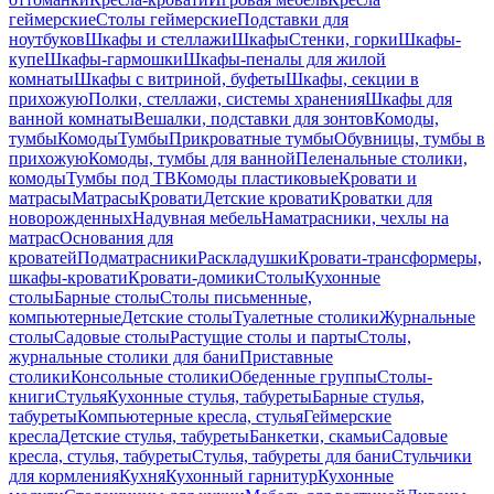
геймерские
Столы геймерские
Подставки для
ноутбуков
Шкафы и стеллажи
Шкафы
Стенки, горки
Шкафы-
купе
Шкафы-гармошки
Шкафы-пеналы для жилой
комнаты
Шкафы с витриной, буфеты
Шкафы, секции в
прихожую
Полки, стеллажи, системы хранения
Шкафы для
ванной комнаты
Вешалки, подставки для зонтов
Комоды,
тумбы
Комоды
Тумбы
Прикроватные тумбы
Обувницы, тумбы в
прихожую
Комоды, тумбы для ванной
Пеленальные столики,
комоды
Тумбы под ТВ
Комоды пластиковые
Кровати и
матрасы
Матрасы
Кровати
Детские кровати
Кроватки для
новорожденных
Надувная мебель
Наматрасники, чехлы на
матрас
Основания для
кроватей
Подматрасники
Раскладушки
Кровати-трансформеры,
шкафы-кровати
Кровати-домики
Столы
Кухонные
столы
Барные столы
Столы письменные,
компьютерные
Детские столы
Туалетные столики
Журнальные
столы
Садовые столы
Растущие столы и парты
Столы,
журнальные столики для бани
Приставные
столики
Консольные столики
Обеденные группы
Столы-
книги
Стулья
Кухонные стулья, табуреты
Барные стулья,
табуреты
Компьютерные кресла, стулья
Геймерские
кресла
Детские стулья, табуреты
Банкетки, скамьи
Садовые
кресла, стулья, табуреты
Стулья, табуреты для бани
Стульчики
для кормления
Кухня
Кухонный гарнитур
Кухонные