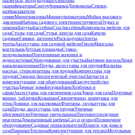
пылесосы, воздуходувки
Аэраторы,
скарификаторы
Снегоуборщики
Дровоколы
Сеялки,
разбрасыватели
семян
Минитракторы
Миникультиваторы
Мойки высокого
давления
Наборы садового электроинструмента
Отдых и
пикник
Батуты
Бассейны
Спа-бассейны
Комплекты мебели для
сада
Столы для сада
Стулья, кресла для сада
Качели
садовые
Гамаки, шезлонги
Раскладушки
Зонты,
тенты
Аксессуары для садовой мебели
Грили
Мангалы,
коптильни
Детская площадка
Сумки-
холодильники
Портативные колонки и
аудиосистемы
Оборудование для участка
Бытовые насосы
Люки
канализационные
Пруды, аксессуары для прудов
Фильтры,
насосы, стерилизаторы для прудов
Компрессоры для
прудов
Станции биологической очистки
Запчасти и
комплектующие для оборудования
Благоустройство
участка
Дачные дома
Беседки
Бани
Хозблоки и
сараи
Аксессуары для озеленения сада
Декор для сада
Почтовые
ящики, таблички
Козырьки
Скворечники, кормушки для
птиц
Домики для насекомых
Фонтаны, скульптуры для
сада
Пруды, аксессуары для прудов
Уличные
обогреватели
Уличные светильники
Противогололедные
реагенты
Декоративный щебень
Сад и огород
Поливочное
оборудование
Садовые опрыскиватели
Шланги для дома и
сада
Парники
Теплицы
Комплектующие для теплиц
Модульные