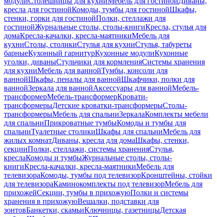
модули
Столешницы для кухни
Мебель для гостиной
Диваны,
кресла для гостиной
Комоды, тумбы для гостиной
Шкафы,
стенки, горки для гостиной
Полки, стеллажи для
гостиной
Журнальные столы, столы-книги
Кресла, стулья для
дома
Кресла-качалки, кресла-маятники
Мебель для
кухни
Столы, столики
Стулья для кухни
Стулья, табуреты
барные
Кухонный гарнитур
Кухонные модули
Кухонные
уголки, диваны
Стульчики для кормления
Системы хранения
для кухни
Мебель для ванной
Тумбы, консоли для
ванной
Шкафы, пеналы для ванной
Шкафчики, полки для
ванной
Зеркала для ванной
Аксессуары для ванной
Мебель-
трансформер
Мебель-трансформер
Кровати-
трансформеры
Детские кроватки-трансформеры
Столы-
трансформеры
Мебель для спальни
Зеркала
Комплекты мебели
для спальни
Прикроватные тумбы
Комоды и тумбы для
спальни
Туалетные столики
Шкафы для спальни
Мебель для
жилых комнат
Диваны, кресла для дома
Шкафы, стенки,
секции
Полки, стеллажи, системы хранения
Стулья,
кресла
Комоды и тумбы
Журнальные столы, столы-
книги
Кресла-качалки, кресла-маятники
Мебель для
телевизора
Комоды, тумбы под телевизор
Кронштейны, стойки
для телевизора
Каминокомплекты под телевизор
Мебель для
прихожей
Секции, тумбы в прихожую
Полки и системы
хранения в прихожую
Вешалки, подставки для
зонтов
Банкетки, скамьи
Ключницы, газетницы
Детская