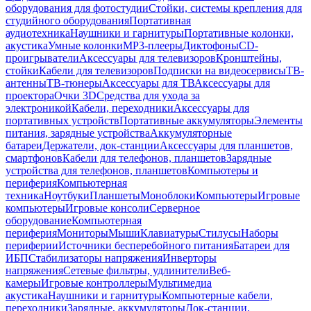
оборудования для фотостудии
Стойки, системы крепления для
студийного оборудования
Портативная
аудиотехника
Наушники и гарнитуры
Портативные колонки,
акустика
Умные колонки
MP3-плееры
Диктофоны
CD-
проигрыватели
Аксессуары для телевизоров
Кронштейны,
стойки
Кабели для телевизоров
Подписки на видеосервисы
ТВ-
антенны
ТВ-тюнеры
Аксессуары для ТВ
Аксессуары для
проектора
Очки 3D
Средства для ухода за
электроникой
Кабели, переходники
Аксессуары для
портативных устройств
Портативные аккумуляторы
Элементы
питания, зарядные устройства
Аккумуляторные
батареи
Держатели, док-станции
Аксессуары для планшетов,
смартфонов
Кабели для телефонов, планшетов
Зарядные
устройства для телефонов, планшетов
Компьютеры и
периферия
Компьютерная
техника
Ноутбуки
Планшеты
Моноблоки
Компьютеры
Игровые
компьютеры
Игровые консоли
Серверное
оборудование
Компьютерная
периферия
Мониторы
Мыши
Клавиатуры
Стилусы
Наборы
периферии
Источники бесперебойного питания
Батареи для
ИБП
Стабилизаторы напряжения
Инверторы
напряжения
Сетевые фильтры, удлинители
Веб-
камеры
Игровые контроллеры
Мультимедиа
акустика
Наушники и гарнитуры
Компьютерные кабели,
переходники
Зарядные, аккумуляторы
Док-станции,