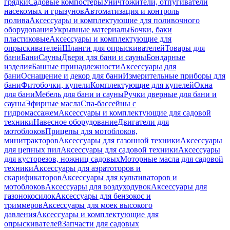
грядки
Садовые компостеры
Уничтожители, отпугиватели
насекомых и грызунов
Автоматизация и контроль
полива
Аксессуары и комплектующие для поливочного
оборудования
Укрывные материалы
Бочки, баки
пластиковые
Аксессуары и комплектующие для
опрыскивателей
Шланги для опрыскивателей
Товары для
бани
Бани
Сауны
Двери для бани и сауны
Бондарные
изделия
Банные принадлежности
Аксессуары для
бани
Оснащение и декор для бани
Измерительные приборы для
бани
Фитобочки, купели
Комплектующие для купелей
Окна
для бани
Мебель для бани и сауны
Ручки дверные для бани и
сауны
Эфирные масла
Спа-бассейны с
гидромассажем
Аксессуары и комплектующие для садовой
техники
Навесное оборудование
Двигатели для
мотоблоков
Прицепы для мотоблоков,
минитракторов
Аксессуары для газонной техники
Аксессуары
для цепных пил
Аксессуары для садовой техники
Аксессуары
для кусторезов, ножниц садовых
Моторные масла для садовой
техники
Аксессуары для аэратоторов и
скарификаторов
Аксессуары для культиваторов и
мотоблоков
Аксессуары для воздуходувок
Аксессуары для
газонокосилок
Аксессуары для бензокос и
триммеров
Аксессуары для моек высокого
давления
Аксессуары и комплектующие для
опрыскивателей
Запчасти для садовых