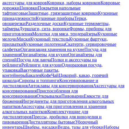
аксессуары для ковров
Коврики, наборы ковриков
Ковровые
дорожки
Циновки
Покрытия напольные
тафтинговые
Защитные, грязезащитные коврики
Кухонные
принадлежности
Кухонные приборы
Терки,
овощерезки
Разделочные доски
Кухонные термометры,
таймеры
Дуршлаги, сита, воронки
Формы, приборы для
приготовления
Молотки для мяса, тендерайзеры
Кухонные
мелочи
Миски
Кухонный текстиль
Кухонные фартуки,
прихватки
Кухонные полотенца
Скатерти, сервировочные
салфетки
Организация хранения на кухне
Посуда для
хранения
Органайзеры для кухни
Органайзеры для
специй
Посуда для ланча
Полки и аксессуары на
рейлинги
Рейлинги для кухни
Одноразовая посуда,
упаковка
Вакуумные пакеты,
контейнеры
Бакалея
Кофе
Чай
Цикорий, какао, горячий
шоколад
Сиропы и топпинги
Консервирование и
дистилляция
Автоклавы для консервирования
Аксессуары для
консервирования
Приспособления для
консервирования
Открывалки
Пивоварни
Емкости для
брожения
Ингредиенты для приготовления алкогольных
напитков
Аксессуары для приготовления и хранения
алкогольных напитков
Комплектующие для
дистилляторов
Прессы, дробилки для виноделия и
пивоварения
Дистилляторы бытовые
Уборочный
инвентарь
Швабры, насадки
Ведра, тазы для уборки
Наборы