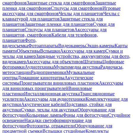
смартфонов
Защитные стекла для смартфонов
Защитные
пленки для смартфонов
Стилусы для смартфонов
Игровые
аксессуары для смартфонов
Чехлы для планшетов
Чехлы с
клавиатурой для планшетов
Защитные стекла для
планшетов
Защитные пленки для планшетов
Сумки для
планшетов
Стилусы для планшетов
Аксессуары для
планшетов, смартфонов
Кабели для телефонов,
планшетов
Фото,
видеосъемка
Фотоаппараты
Видеокамеры
Экшн-камеры
Карты
памяти
Объективы
Вспышки
Аксессуары для камер
Сумки и
чехлы для камер
Зарядные устройства, аккумуляторы для фото,
видеокамер
Аксессуары для объективов
Штативы
Цифровые
фоторамки
Аудиотехника
Мультимедиа акустика
Радиочасы,
метеостанции
Радиоприемники
Музыкальные
центры
Домашние кинотеатры
Акустические
системы
Проигрыватели виниловых пластинок
Аксессуары
для виниловых проигрывателей
Виниловые
пластинки
Инсталляционная акустика
Трансляционные
усилители
Аксессуары для аудиотехники
Комплектующие для
акустики
Акустические кабели
Подставки, стойки для
акустики
Сумки, чехлы для акустики
Оборудование для
фотостудии
Кольцевые лампы
Фоны для фотостудии
Студийное
освещение
Насадки светоформирующие для
фотостудии
Фотозонты, отражатели
Оборудование для
предметной съемки
Вспышки студийные
Комплекты