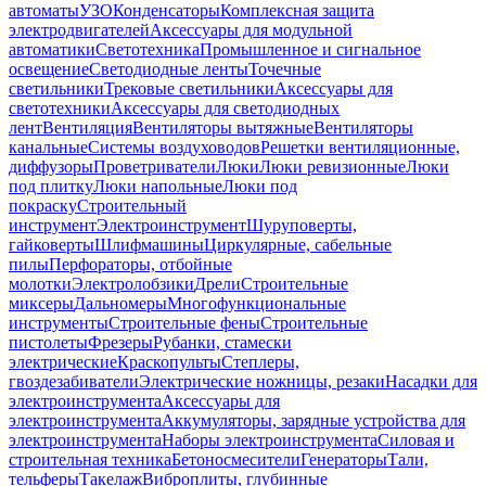
автоматы
УЗО
Конденсаторы
Комплексная защита
электродвигателей
Аксессуары для модульной
автоматики
Светотехника
Промышленное и сигнальное
освещение
Светодиодные ленты
Точечные
светильники
Трековые светильники
Аксессуары для
светотехники
Аксессуары для светодиодных
лент
Вентиляция
Вентиляторы вытяжные
Вентиляторы
канальные
Системы воздуховодов
Решетки вентиляционные,
диффузоры
Проветриватели
Люки
Люки ревизионные
Люки
под плитку
Люки напольные
Люки под
покраску
Строительный
инструмент
Электроинструмент
Шуруповерты,
гайковерты
Шлифмашины
Циркулярные, сабельные
пилы
Перфораторы, отбойные
молотки
Электролобзики
Дрели
Строительные
миксеры
Дальномеры
Многофункциональные
инструменты
Строительные фены
Строительные
пистолеты
Фрезеры
Рубанки, стамески
электрические
Краскопульты
Степлеры,
гвоздезабиватели
Электрические ножницы, резаки
Насадки для
электроинструмента
Аксессуары для
электроинструмента
Аккумуляторы, зарядные устройства для
электроинструмента
Наборы электроинструмента
Силовая и
строительная техника
Бетоносмесители
Генераторы
Тали,
тельферы
Такелаж
Виброплиты, глубинные