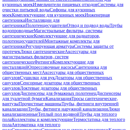
кухонных моек
Измельчители пищевых отходов
Системы для
очистки питьевой воды
Сифоны для кухонных
моек
Комплектующие для кухонных моек
Инженерная
сантехника
Инсталляции для
сантехники
Полотенцесушители
Отвод и подвод воды
Трубы
водопроводные
Магистральные фильтры, системы
сантехнические
Комплектующие для радиаторов,
полотенцесушителей
Монтажные комплекты для
сантехники
Регулирующая арматура
Системы защиты от
протечек
Люки сантехнические
Аксессуары для
магистральных фильтров, систем
сантехнических
Фитинги
Комплектующие для
инсталляций
Опрессовочные насосы
Сантехника для
общественных мест
Аксессуары для общественных
санузлов
Сушилки для рук
Дозаторы для общественных
санузлов
Сенсорные дозаторы для общественных
санузлов
Локтевые дозаторы для общественных
санузлов
Диспенсеры для бумажных полотенец
Диспенсеры
для туалетной бумаги
Канализация
Тросы сантехнические,
вантузы
Прочистные машины
Трубы, фитинги внутренней
канализации
Трубы, фитинги наружной канализации
Люки
канализационные
Теплый пол водяной
Трубы для теплого
пола
Коллекторы и комплектующие
Термостатика для теплого
пола
Автоматика для теплого
пола
Строительство
Строительные смеси и грунтовки
Клеевые