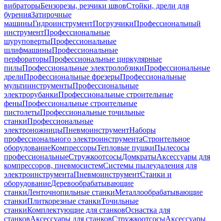
вибраторы
Бензорезы, резчики швов
Стойки, дрели для
бурения
Затирочные
машины
Гидроинструмент
Погрузчики
Профессиональный
инструмент
Профессиональные
шуруповерты
Профессиональные
шлифмашины
Профессиональные
перфораторы
Профессиональные циркулярные
пилы
Профессиональные электролобзики
Профессиональные
дрели
Профессиональные фрезеры
Профессиональные
мультиинструменты
Профессиональные
электрорубанки
Профессиональные строительные
фены
Профессиональные строительные
пистолеты
Профессиональные точильные
станки
Профессиональные
электроножницы
Пневмоинструмент
Наборы
профессионального электроинструмента
Строительное
оборудование
Компрессоры
Тепловые пушки
Пылесосы
профессиональные
Стружкоотсосы
Домкраты
Аксессуары для
компрессоров, пневмосистем
Системы пылеудаления для
электроинструмента
Пневмоинструмент
Станки и
оборудование
Деревообрабатывающие
станки
Ленточнопильные станки
Металлообрабатывающие
станки
Плиткорезные станки
Точильные
станки
Комплектующие для станков
Оснастка для
станков
Аксессуары для станков
Стружкоотсосы
Аксессуары