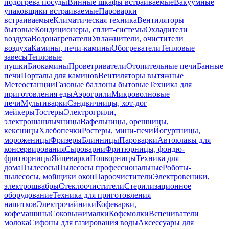
подогрева посуды
Винные шкафы встраиваемые
Вакуумные
упаковщики встраиваемые
Пароварки
встраиваемые
Климатическая техника
Вентиляторы
бытовые
Кондиционеры, сплит-системы
Охладители
воздуха
Водонагреватели
Увлажнители, очистители
воздуха
Камины, печи-камины
Обогреватели
Тепловые
завесы
Тепловые
пушки
Биокамины
Проветриватели
Отопительные печи
Банные
печи
Порталы для каминов
Вентиляторы вытяжные
Метеостанции
Газовые баллоны бытовые
Техника для
приготовления еды
Аэрогрили
Микроволновые
печи
Мультиварки
Сэндвичницы, хот-дог
мейкеры
Тостеры
Электрогрили,
электрошашлычницы
Вафельницы, орешницы,
кексницы
Хлебопечки
Ростеры, мини-печи
Йогуртницы,
мороженицы
Фризеры
Блинницы
Пароварки
Автоклавы для
консервирования
Сыроварни
Фритюрницы, фондю-
фритюрницы
Яйцеварки
Попкорницы
Техника для
дома
Пылесосы
Пылесосы профессиональные
Роботы-
пылесосы, мойщики окон
Пароочистители
Электровеники,
электрошвабры
Стеклоочистители
Стерилизационное
оборудование
Техника для приготовления
напитков
Электрочайники
Кофеварки,
кофемашины
Соковыжималки
Кофемолки
Вспениватели
молока
Сифоны для газирования воды
Аксессуары для