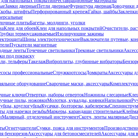
 для напольных покрытий
Реставрационные материалы
ые
Замки дверные
Петли дверные
Фурнитура дверная
Доводчики 
Скобы, штифты
Перфорированный крепеж
Гайки, шайбы
Заклепки
ерсальные
лочные плиты
Багеты, молдинги, уголки
на
Клеи для обоев
Клеи для напольных покрытий
Очистители, рас
Трубки термоусаживаемые
Изолирующие зажимы
лектрощита
Шины электротехнические
Выключатели путевые, ко
атели
Пускатели магнитные
одные ленты
Точечные светильники
Трековые светильники
Аксесс
и под покраску
ли, тельферы
Такелаж
Виброплиты, глубинные вибраторы
Бензор
сосы профессиональные
Стружкоотсосы
Домкраты
Аксессуары д
аяльное оборудование
Сварочные маски, аксессуары
Комплектующ
ечные ключи
Отвертки, наборы отверток
Ножницы слесарные
Кле
учные пилы, ножовки
Молотки, кувалды, киянки
Напильники
Ру
убцы, круглогубцы
Кусачки, болторезы, кабелерезы
Специнструм
ы для нарезки резьбы
Маркеры, карандаши строительные
Клейма
и
Малярный, отделочный инструмент
Скотч, ленты малярные
Дисп
иты
Огнетушители
Сумки, пояса для инструментов
Производствен
я бензорезов
Аксессуары для бетоносмесителей
Аксессуары для 