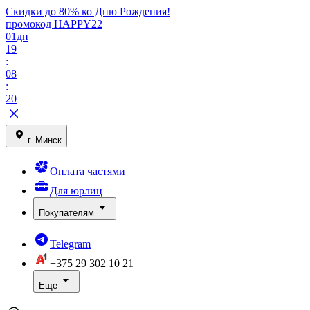
Скидки до 80% ко Дню Рождения!
промокод HAPPY22
01
дн
19
:
08
:
20
г. Минск
Оплата частями
Для юрлиц
Покупателям
Telegram
+375 29
302 10 21
Еще