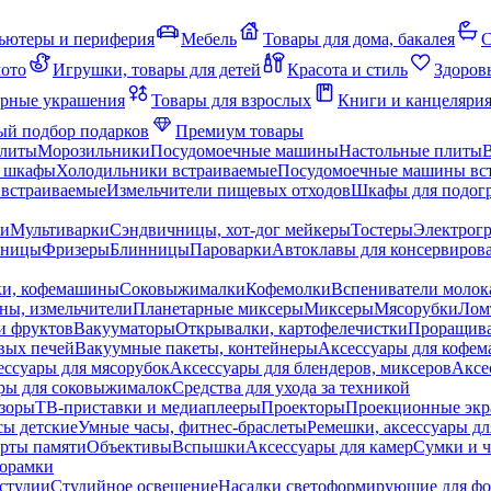
ьютеры и периферия
Мебель
Товары для дома, бакалея
С
мото
Игрушки, товары для детей
Красота и стиль
Здоров
рные украшения
Товары для взрослых
Книги и канцеляри
й подбор подарков
Премиум товары
плиты
Морозильники
Посудомоечные машины
Настольные плиты
 шкафы
Холодильники встраиваемые
Посудомоечные машины вс
встраиваемые
Измельчители пищевых отходов
Шкафы для подогр
чи
Мультиварки
Сэндвичницы, хот-дог мейкеры
Тостеры
Электрог
еницы
Фризеры
Блинницы
Пароварки
Автоклавы для консервиров
ки, кофемашины
Соковыжималки
Кофемолки
Вспениватели молок
ны, измельчители
Планетарные миксеры
Миксеры
Мясорубки
Лом
и фруктов
Вакууматоры
Открывалки, картофелечистки
Проращива
вых печей
Вакуумные пакеты, контейнеры
Аксессуары для кофе
ессуары для мясорубок
Аксессуары для блендеров, миксеров
Аксе
ры для соковыжималок
Средства для ухода за техникой
зоры
ТВ-приставки и медиаплееры
Проекторы
Проекционные эк
сы детские
Умные часы, фитнес-браслеты
Ремешки, аксессуары дл
рты памяти
Объективы
Вспышки
Аксессуары для камер
Сумки и ч
орамки
студии
Студийное освещение
Насадки светоформирующие для фо