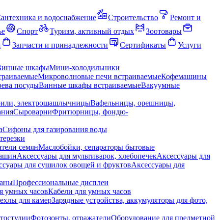
антехника и водоснабжение
Строительство
Ремонт и
ье
Спорт
Туризм, активный отдых
Зоотовары
я
Запчасти и принадлежности
Сертификаты
Услуги
Винные шкафы
Мини-холодильники
траиваемые
Микроволновые печи встраиваемые
Кофемашины
ева посуды
Винные шкафы встраиваемые
Вакуумные
рили, электрошашлычницы
Вафельницы, орешницы,
ания
Сыроварни
Фритюрницы, фондю-
а
Сифоны для газирования воды
терезки
тели семян
Маслобойки, сепараторы бытовые
машин
Аксессуары для мультиварок, хлебопечек
Аксессуары для
ссуары для сушилок овощей и фруктов
Аксессуары для
раны
Профессиональные дисплеи
я умных часов
Кабели для умных часов
ехлы для камер
Зарядные устройства, аккумуляторы для фото,
тостудии
Фотозонты, отражатели
Оборудование для предметной