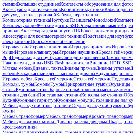
съемки
Вспышки студийные
Комплекты оборудования для фото
Аксессуары для телевизоров
Кронштейны, стойки
Кабели для т
для ухода за электроникой
Кабели, переходники
Компьютерная техника
Ноутбуки
Планшеты
Моноблоки
Компью
Комплектующие
Жесткие диски, SSD
Оперативная память
Видео
приводы
Аксессуары для корпусов ПК
Боксы, док-станции для 
Аксессуары для компьютерной техники
Подставки для ноутбук
электроникой
Программное обеспечение
Игровая зона
Игровые приставки
Игры для приставок
Игровые 
мыши
Игровые клавиатуры
Игровые наушники
Кресла геймерск
Pop
Подставки для ноутбуков
Светодиодные ленты
Лампы для м
Накопители данных
USB Flash накопители
Внешние HDD, SSD 
Мягкая мебель
Диваны, тахты
Диваны прямые
Диваны угловые
Д
мебели
Бескаркасные кресла-мешки и диваны
Надувные диваны
Игровая мебель
Кресла геймерские
Столы геймерские
Подставки
Комоды, тумбы
Комоды
Тумбы
Прикроватные тумбы
Обувницы, 
Столы
Кухонные столы
Барные столы
Столы письменные, комп
столики для бани
Приставные столики
Консольные столики
Обе
Кухня
Кухонный гарнитур
Кухонные модули
Столешницы для к
Мебель для кухни
Столы, столики
Стулья для кухни
Стулья, таб
кухни
Мебель-трансформер
Мебель-трансформер
Кровати-трансформе
Мебель для жилых комнат
Диваны, кресла для дома
Шкафы, стен
кресла-маятники
Мебель для прихожей
Секции, тумбы в прихожую
Полки и сист