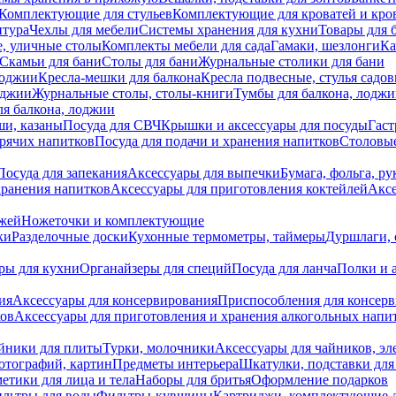
Комплектующие для стульев
Комплектующие для кроватей и кро
итура
Чехлы для мебели
Системы хранения для кухни
Товары для 
, уличные столы
Комплекты мебели для сада
Гамаки, шезлонги
Ка
Скамьи для бани
Столы для бани
Журнальные столики для бани
лоджии
Кресла-мешки для балкона
Кресла подвесные, стулья садо
оджии
Журнальные столы, столы-книги
Тумбы для балкона, лодж
я балкона, лоджии
ши, казаны
Посуда для СВЧ
Крышки и аксессуары для посуды
Гаст
орячих напитков
Посуда для подачи и хранения напитков
Столовы
Посуда для запекания
Аксессуары для выпечки
Бумага, фольга, р
хранения напитков
Аксессуары для приготовления коктейлей
Аксе
ожей
Ножеточки и комплектующие
ки
Разделочные доски
Кухонные термометры, таймеры
Дуршлаги, 
ры для кухни
Органайзеры для специй
Посуда для ланча
Полки и 
ия
Аксессуары для консервирования
Приспособления для консер
ков
Аксессуары для приготовления и хранения алкогольных напи
йники для плиты
Турки, молочники
Аксессуары для чайников, э
отографий, картин
Предметы интерьера
Шкатулки, подставки дл
етики для лица и тела
Наборы для бритья
Оформление подарков
льтры для воды
Фильтры-кувшины
Картриджи, комплектующие д