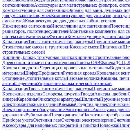
сантехнические
Аксессуары для магистральных фильтров, сист
Комплектующие для сантехники
Экраны для ванн, душевых по
для умывальников, моек
Комплектующие для унитазов, писсуар
смесителей
Комплектующие для душевых кабин, уголков
Инженерная сантехника
Инсталляции для сантехники
Полотенц
радиаторов, полотенцесушителей
Монтажные комплекты для с
систем сантехнических
Фитинги
Комплектующие для инсталля
Канализация
Тросы сантехнические, вантузы
Прочистные маши
Строительные смеси и грунтовки
Клеевые смеси
Шпатлевки
Шту
строительных смесей
Кирпичи, блоки, тротуарная плитка
Кирпичи
Строительные бло
Древесно-плитные и пиломатериалы
Плиты OSB
Фанера
ДСП, 
Кровля и водосток
Черепица и кровельные материалы
Водосточ
материалы
Шифер
Профнастил
Рулонная кровля
Кровельная вен
Отопление
Отопительные котлы
Газовые колонки
Камины, печи
антиобледенения
Управление климатической техникой
Канализация
Тросы сантехнические, вантузы
Прочистные маши
Крепежные изделия
Саморезы, шурупы
Гвозди
Анкеры, дюбели
анкеры
Карабины
Фиксаторы арматуры
Шплинты
Пружины унив
Электромонтажные изделия
Клеммы
Средства диэлектрические
Электрощитовое оборудование
Электрощиты
Аксессуары для э
управления
Рубильники
Предохранители
Частотные преобразов
Приборы учета
Счетчики газа
Счетчики электроэнергии
Счетчи
Аксессуары для напольных покрытий и плитки
Подложка
Плинт