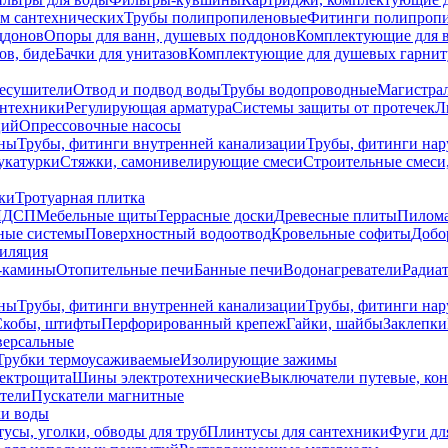
ем сантехнических
Трубы полипропиленовые
Фитинги полипроп
ддонов
Опоры для ванн, душевых поддонов
Комплектующие для 
ов, биде
Бачки для унитазов
Комплектующие для душевых гарнит
есушители
Отвод и подвод воды
Трубы водопроводные
Магистрал
антехники
Регулирующая арматура
Системы защиты от протечек
Л
ций
Опрессовочные насосы
ны
Трубы, фитинги внутренней канализации
Трубы, фитинги на
катурки
Стяжки, самонивелирующие смеси
Строительные смеси,
ки
Тротуарная плитка
ЛДСП
Мебельные щиты
Террасные доски
Древесные плиты
Пилом
ные системы
Поверхностный водоотвод
Кровельные софиты
Добо
тиляция
-камины
Отопительные печи
Банные печи
Водонагреватели
Радиат
ны
Трубы, фитинги внутренней канализации
Трубы, фитинги на
Скобы, штифты
Перфорированный крепеж
Гайки, шайбы
Заклепки
ерсальные
Трубки термоусаживаемые
Изолирующие зажимы
лектрощита
Шины электротехнические
Выключатели путевые, ко
атели
Пускатели магнитные
ки воды
усы, уголки, обводы для труб
Плинтусы для сантехники
Фуги дл