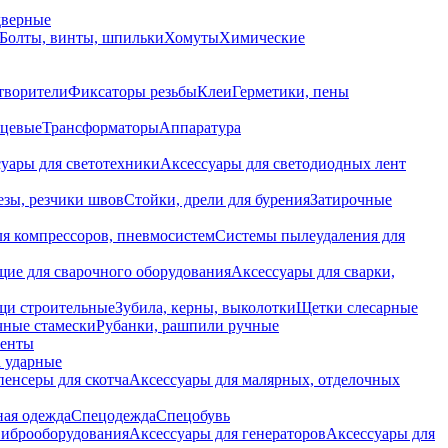
дверные
Болты, винты, шпильки
Хомуты
Химические
творители
Фиксаторы резьбы
Клеи
Герметики, пены
нцевые
Трансформаторы
Аппаратура
уары для светотехники
Аксессуары для светодиодных лент
езы, резчики швов
Стойки, дрели для бурения
Затирочные
ля компрессоров, пневмосистем
Системы пылеудаления для
ие для сварочного оборудования
Аксессуары для сварки,
щи строительные
Зубила, керны, выколотки
Щетки слесарные
чные стамески
Рубанки, рашпили ручные
енты
 ударные
енсеры для скотча
Аксессуары для малярных, отделочных
ная одежда
Спецодежда
Спецобувь
виброоборудования
Аксессуары для генераторов
Аксессуары для