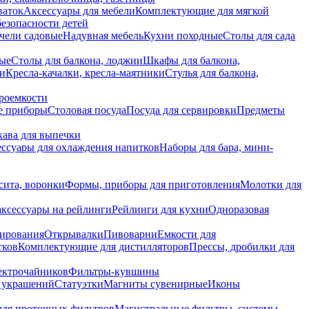
ваток
Аксессуары для мебели
Комплектующие для мягкой
безопасности детей
чели садовые
Надувная мебель
Кухни походные
Столы для сада
вые
Столы для балкона, лоджии
Шкафы для балкона,
ии
Кресла-качалки, кресла-маятники
Стулья для балкона,
роемкости
е приборы
Столовая посуда
Посуда для сервировки
Предметы
укава для выпечки
ссуары для охлаждения напитков
Наборы для бара, мини-
сита, воронки
Формы, приборы для приготовления
Молотки для
аксессуары на рейлинги
Рейлинги для кухни
Одноразовая
вирования
Открывалки
Пивоварни
Емкости для
тков
Комплектующие для дистилляторов
Прессы, дробилки для
лектрочайников
Фильтры-кувшины
я украшений
Статуэтки
Магниты сувенирные
Иконы
ля проточных фильтров
Магистральные фильтры, системы