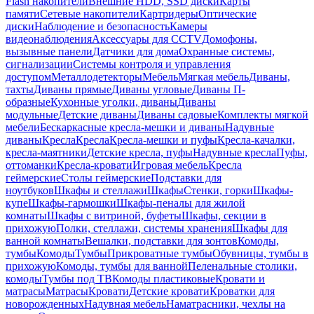
Flash накопители
Внешние HDD, SSD диски
Карты
памяти
Сетевые накопители
Картридеры
Оптические
диски
Наблюдение и безопасность
Камеры
видеонаблюдения
Аксессуары для CCTV
Домофоны,
вызывные панели
Датчики для дома
Охранные системы,
сигнализации
Системы контроля и управления
доступом
Металлодетекторы
Мебель
Мягкая мебель
Диваны,
тахты
Диваны прямые
Диваны угловые
Диваны П-
образные
Кухонные уголки, диваны
Диваны
модульные
Детские диваны
Диваны садовые
Комплекты мягкой
мебели
Бескаркасные кресла-мешки и диваны
Надувные
диваны
Кресла
Кресла
Кресла-мешки и пуфы
Кресла-качалки,
кресла-маятники
Детские кресла, пуфы
Надувные кресла
Пуфы,
оттоманки
Кресла-кровати
Игровая мебель
Кресла
геймерские
Столы геймерские
Подставки для
ноутбуков
Шкафы и стеллажи
Шкафы
Стенки, горки
Шкафы-
купе
Шкафы-гармошки
Шкафы-пеналы для жилой
комнаты
Шкафы с витриной, буфеты
Шкафы, секции в
прихожую
Полки, стеллажи, системы хранения
Шкафы для
ванной комнаты
Вешалки, подставки для зонтов
Комоды,
тумбы
Комоды
Тумбы
Прикроватные тумбы
Обувницы, тумбы в
прихожую
Комоды, тумбы для ванной
Пеленальные столики,
комоды
Тумбы под ТВ
Комоды пластиковые
Кровати и
матрасы
Матрасы
Кровати
Детские кровати
Кроватки для
новорожденных
Надувная мебель
Наматрасники, чехлы на