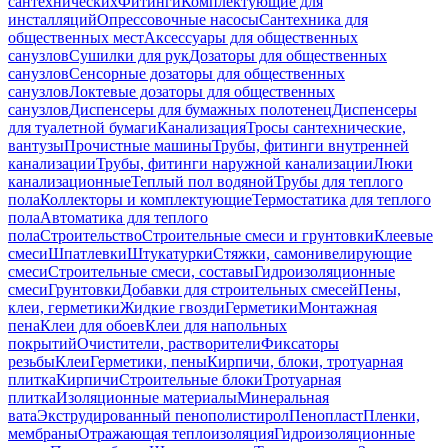
сантехнических
Фитинги
Комплектующие для
инсталляций
Опрессовочные насосы
Сантехника для
общественных мест
Аксессуары для общественных
санузлов
Сушилки для рук
Дозаторы для общественных
санузлов
Сенсорные дозаторы для общественных
санузлов
Локтевые дозаторы для общественных
санузлов
Диспенсеры для бумажных полотенец
Диспенсеры
для туалетной бумаги
Канализация
Тросы сантехнические,
вантузы
Прочистные машины
Трубы, фитинги внутренней
канализации
Трубы, фитинги наружной канализации
Люки
канализационные
Теплый пол водяной
Трубы для теплого
пола
Коллекторы и комплектующие
Термостатика для теплого
пола
Автоматика для теплого
пола
Строительство
Строительные смеси и грунтовки
Клеевые
смеси
Шпатлевки
Штукатурки
Стяжки, самонивелирующие
смеси
Строительные смеси, составы
Гидроизоляционные
смеси
Грунтовки
Добавки для строительных смесей
Пены,
клеи, герметики
Жидкие гвозди
Герметики
Монтажная
пена
Клеи для обоев
Клеи для напольных
покрытий
Очистители, растворители
Фиксаторы
резьбы
Клеи
Герметики, пены
Кирпичи, блоки, тротуарная
плитка
Кирпичи
Строительные блоки
Тротуарная
плитка
Изоляционные материалы
Минеральная
вата
Экструдированный пенополистирол
Пенопласт
Пленки,
мембраны
Отражающая теплоизоляция
Гидроизоляционные