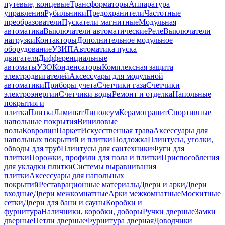
путевые, концевые
Трансформаторы
Аппаратура
управления
Рубильники
Предохранители
Частотные
преобразователи
Пускатели магнитные
Модульная
автоматика
Выключатели автоматические
Реле
Выключатели
нагрузки
Контакторы
Дополнительное модульное
оборудование
УЗИП
Автоматика пуска
двигателя
Дифференциальные
автоматы
УЗО
Конденсаторы
Комплексная защита
электродвигателей
Аксессуары для модульной
автоматики
Приборы учета
Счетчики газа
Счетчики
электроэнергии
Счетчики воды
Ремонт и отделка
Напольные
покрытия и
плитка
Плитка
Ламинат
Линолеум
Керамогранит
Спортивные
напольные покрытия
Виниловые
полы
Ковролин
Паркет
Искусственная трава
Аксессуары для
напольных покрытий и плитки
Подложка
Плинтусы, уголки,
обводы для труб
Плинтусы для сантехники
Фуги для
плитки
Порожки, профили для пола и плитки
Приспособления
для укладки плитки
Системы выравнивания
плитки
Аксессуары для напольных
покрытий
Реставрационные материалы
Двери и арки
Двери
входные
Двери межкомнатные
Арки межкомнатные
Москитные
сетки
Двери для бани и сауны
Коробки и
фурнитура
Наличники, коробки, доборы
Ручки дверные
Замки
дверные
Петли дверные
Фурнитура дверная
Доводчики