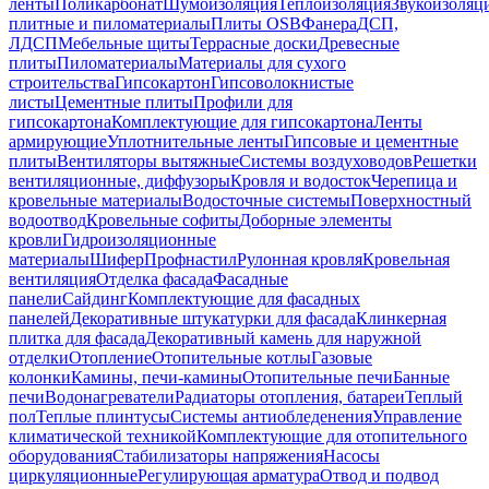
ленты
Поликарбонат
Шумоизоляция
Теплоизоляция
Звукоизоляц
плитные и пиломатериалы
Плиты OSB
Фанера
ДСП,
ЛДСП
Мебельные щиты
Террасные доски
Древесные
плиты
Пиломатериалы
Материалы для сухого
строительства
Гипсокартон
Гипсоволокнистые
листы
Цементные плиты
Профили для
гипсокартона
Комплектующие для гипсокартона
Ленты
армирующие
Уплотнительные ленты
Гипсовые и цементные
плиты
Вентиляторы вытяжные
Системы воздуховодов
Решетки
вентиляционные, диффузоры
Кровля и водосток
Черепица и
кровельные материалы
Водосточные системы
Поверхностный
водоотвод
Кровельные софиты
Доборные элементы
кровли
Гидроизоляционные
материалы
Шифер
Профнастил
Рулонная кровля
Кровельная
вентиляция
Отделка фасада
Фасадные
панели
Сайдинг
Комплектующие для фасадных
панелей
Декоративные штукатурки для фасада
Клинкерная
плитка для фасада
Декоративный камень для наружной
отделки
Отопление
Отопительные котлы
Газовые
колонки
Камины, печи-камины
Отопительные печи
Банные
печи
Водонагреватели
Радиаторы отопления, батареи
Теплый
пол
Теплые плинтусы
Системы антиобледенения
Управление
климатической техникой
Комплектующие для отопительного
оборудования
Стабилизаторы напряжения
Насосы
циркуляционные
Регулирующая арматура
Отвод и подвод