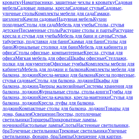
кроватку
Наматрасники, защитные чехлы в кроватку
Садовая
мебель
Садовые диваны, кресла
Садовые стулья
Садовые,
уличные столы
Комплекты мебели для сада
Гамаки,
шезлонги
Качели садовые
Надувная мебель
Кухни
походные
Столы для сада
Мебель для учебы
Столы, стулья
детские
Письменные столы
Растущие столы и парты
Растущие
кресла и стулья для учебы
Мебель для бани и сауны
Стулья,
табуретки, подставки для бани
Скамьи для бани
Столы для
бани
Журнальные столики для бани
Мебель для кабинета и
офиса
Столы офисные, компьютерные
Кресла, стулья для
офиса
Мягкая мебель для офиса
Шкафы офисные
Стеллажи,
полки для документов
Офисные тумбы
Комплекты мебели для
кабинета
Мебель для лоджии и балкона
Комплекты мебели для
балкона, лоджии
Кресла-мешки для балкона
Кресла подвесные,
стулья садовые
Столы для балкона, лоджии
Шкафы для
балкона, лоджии
Дверцы жалюзийные
Системы хранения для
балкона, лоджии
Журнальные столы, столы-книги
Тумбы для
балкона, лоджии
Кресла-качалки, кресла-маятники
Стулья для
балкона, лоджии
Кресла, пуфы для балкона,
лоджии
Компактные столы для балкона, лоджии
Товары для
дома, бакалея
Освещение
Люстры, потолочные
светильники
Торшеры
Прикроватные лампы,
ночники
Настольные лампы
Споты
Настенные светильники,
бра
Точечные светильники
Трековые светильники
Уличные
светильники, фонари, бра
Лампы
Освещение для картин,