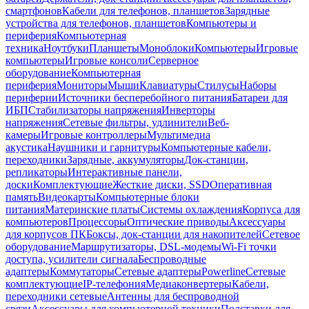
смартфонов
Кабели для телефонов, планшетов
Зарядные
устройства для телефонов, планшетов
Компьютеры и
периферия
Компьютерная
техника
Ноутбуки
Планшеты
Моноблоки
Компьютеры
Игровые
компьютеры
Игровые консоли
Серверное
оборудование
Компьютерная
периферия
Мониторы
Мыши
Клавиатуры
Стилусы
Наборы
периферии
Источники бесперебойного питания
Батареи для
ИБП
Стабилизаторы напряжения
Инверторы
напряжения
Сетевые фильтры, удлинители
Веб-
камеры
Игровые контроллеры
Мультимедиа
акустика
Наушники и гарнитуры
Компьютерные кабели,
переходники
Зарядные, аккумуляторы
Док-станции,
репликаторы
Интерактивные панели,
доски
Комплектующие
Жесткие диски, SSD
Оперативная
память
Видеокарты
Компьютерные блоки
питания
Материнские платы
Системы охлаждения
Корпуса для
компьютеров
Процессоры
Оптические приводы
Аксессуары
для корпусов ПК
Боксы, док-станции для накопителей
Сетевое
оборудование
Маршрутизаторы, DSL-модемы
Wi-Fi точки
доступа, усилители сигнала
Беспроводные
адаптеры
Коммутаторы
Сетевые адаптеры
Powerline
Сетевые
комплектующие
IP-телефония
Медиаконвертеры
Кабели,
переходники сетевые
Антенны для беспроводной
связи
Аксессуары для компьютерной техники
Подставки для