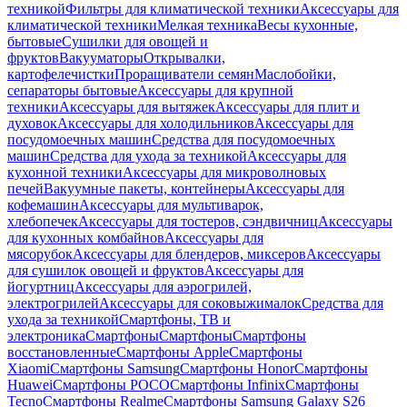
техникой
Фильтры для климатической техники
Аксессуары для
климатической техники
Мелкая техника
Весы кухонные,
бытовые
Сушилки для овощей и
фруктов
Вакууматоры
Открывалки,
картофелечистки
Проращиватели семян
Маслобойки,
сепараторы бытовые
Аксессуары для крупной
техники
Аксессуары для вытяжек
Аксессуары для плит и
духовок
Аксессуары для холодильников
Аксессуары для
посудомоечных машин
Средства для посудомоечных
машин
Средства для ухода за техникой
Аксессуары для
кухонной техники
Аксессуары для микроволновых
печей
Вакуумные пакеты, контейнеры
Аксессуары для
кофемашин
Аксессуары для мультиварок,
хлебопечек
Аксессуары для тостеров, сэндвичниц
Аксессуары
для кухонных комбайнов
Аксессуары для
мясорубок
Аксессуары для блендеров, миксеров
Аксессуары
для сушилок овощей и фруктов
Аксессуары для
йогуртниц
Аксессуары для аэрогрилей,
электрогрилей
Аксессуары для соковыжималок
Средства для
ухода за техникой
Смартфоны, ТВ и
электроника
Смартфоны
Смартфоны
Смартфоны
восстановленные
Смартфоны Apple
Смартфоны
Xiaomi
Смартфоны Samsung
Смартфоны Honor
Смартфоны
Huawei
Смартфоны POCO
Смартфоны Infinix
Смартфоны
Tecno
Смартфоны Realme
Смартфоны Samsung Galaxy S26