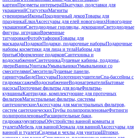
картин
Предметы интерьера
Шкатулки, подставки для
украшений
Статуэтки
Магниты
сувенирные
Иконы
Праздничный декор
Товары для
праздника
Елки
Аксессуары для елей новогодних
Новогодние
украшения
Светодиодные гирлянды, декорации
Светодиодные
фигуры, игрушки
Временные
татуировки
Фотобутафория
Товары для
маскарада
Подарки
Подарки, подарочные наборы
Подарочные
наборы косметики для лица и тела
Наборы для
бритья
Оформление подарков
Сантехника и
водоснабжение
Сантехника
Душевые кабины, поддоны,
двери
Ванны
Унитазы
Умывальники
Умывальники со
смесителями
Смесители
Душевые панели,
гарнитуры
Биде
Писсуары
Полотенцесушители
Спа-бассейны с
гидромассажем
Водоснабжение
Водонагреватели
Бытовые
насосы
Проточные фильтры для воды
Фильтры-
кувшины
Картриджи, комплектующие для проточных
фильтров
Магистральные фильтры, системы
сантехнические
Аксессуары для магистральных фильтров,
систем сантехнических
Трубы полипропиленовые
Фитинги
полипропиленовые
Расширительные баки,
гидроаккумуляторы
Обустройство ванной комнаты и
туалета
Мебель для ванной
Зеркала для ванной
Аксессуары для
ванной и туалета
Сиденья и чехлы для унитаза
Шторки,
карнизы для ванны
Стеклянные, пластиковые шторки для