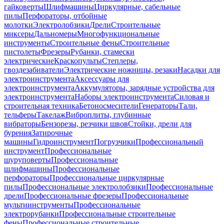
гайковерты
Шлифмашины
Циркулярные, сабельные
пилы
Перфораторы, отбойные
молотки
Электролобзики
Дрели
Строительные
миксеры
Дальномеры
Многофункциональные
инструменты
Строительные фены
Строительные
пистолеты
Фрезеры
Рубанки, стамески
электрические
Краскопульты
Степлеры,
гвоздезабиватели
Электрические ножницы, резаки
Насадки для
электроинструмента
Аксессуары для
электроинструмента
Аккумуляторы, зарядные устройства для
электроинструмента
Наборы электроинструмента
Силовая и
строительная техника
Бетоносмесители
Генераторы
Тали,
тельферы
Такелаж
Виброплиты, глубинные
вибраторы
Бензорезы, резчики швов
Стойки, дрели для
бурения
Затирочные
машины
Гидроинструмент
Погрузчики
Профессиональный
инструмент
Профессиональные
шуруповерты
Профессиональные
шлифмашины
Профессиональные
перфораторы
Профессиональные циркулярные
пилы
Профессиональные электролобзики
Профессиональные
дрели
Профессиональные фрезеры
Профессиональные
мультиинструменты
Профессиональные
электрорубанки
Профессиональные строительные
фены
Профессиональные строительные