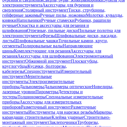
электроинструмента
Аксессуары для бурения и
сверления
Столярный инструмент
Тиски, струбцины,
гейферные зажимы
Ручные пилы, ножовки
Молотки, кувалды,
киянки
Напильники
Ручные стамески
Рубанки, рашпили
ручные
Оснастка и аксессуары для резания и
шлифования
Отрезные, пильные диски
Пильные полотна для
электроинструмента
Фрезы
Шлифовальные диски, насадки,
листы
Шлифовальные чашки
Точильные камни, круги,
сегменты
Полировальные валы
Направляющие
шины
Комплектующие для резания
Аксессуары для
резания
Аксессуары для шлифования
Электромонтажный
инструмент
Обжимной инструмент
Плоскогубцы,
круглогубцы
Кусачки, болторезы,
кабелерезы
Специнструменты
Измерительный
инструмент
Мерительные
инструменты
Электроизмерительные
приборы
Дальномеры
Дальномеры оптические
Нивелиры,
лазерные уровни
Пирометры
Детекторы и
тестеры
Толщиномеры
Специальные измерительные
приборы
Аксессуары для измерительных
приборов
Разметочный инструмент
Разметочные
инструменты
Инструменты для нарезки резьбы
Маркеры,
карандаши строительные
Клейма ударные
Строительно-
монтажный инструмент
Заклепочники
Труборезы,