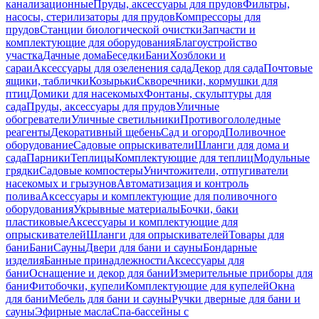
канализационные
Пруды, аксессуары для прудов
Фильтры,
насосы, стерилизаторы для прудов
Компрессоры для
прудов
Станции биологической очистки
Запчасти и
комплектующие для оборудования
Благоустройство
участка
Дачные дома
Беседки
Бани
Хозблоки и
сараи
Аксессуары для озеленения сада
Декор для сада
Почтовые
ящики, таблички
Козырьки
Скворечники, кормушки для
птиц
Домики для насекомых
Фонтаны, скульптуры для
сада
Пруды, аксессуары для прудов
Уличные
обогреватели
Уличные светильники
Противогололедные
реагенты
Декоративный щебень
Сад и огород
Поливочное
оборудование
Садовые опрыскиватели
Шланги для дома и
сада
Парники
Теплицы
Комплектующие для теплиц
Модульные
грядки
Садовые компостеры
Уничтожители, отпугиватели
насекомых и грызунов
Автоматизация и контроль
полива
Аксессуары и комплектующие для поливочного
оборудования
Укрывные материалы
Бочки, баки
пластиковые
Аксессуары и комплектующие для
опрыскивателей
Шланги для опрыскивателей
Товары для
бани
Бани
Сауны
Двери для бани и сауны
Бондарные
изделия
Банные принадлежности
Аксессуары для
бани
Оснащение и декор для бани
Измерительные приборы для
бани
Фитобочки, купели
Комплектующие для купелей
Окна
для бани
Мебель для бани и сауны
Ручки дверные для бани и
сауны
Эфирные масла
Спа-бассейны с