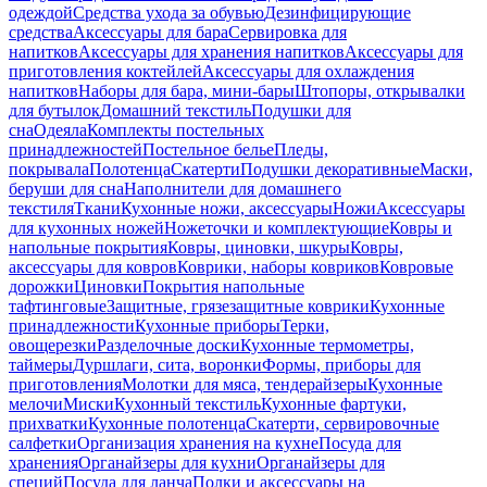
одеждой
Средства ухода за обувью
Дезинфицирующие
средства
Аксессуары для бара
Сервировка для
напитков
Аксессуары для хранения напитков
Аксессуары для
приготовления коктейлей
Аксессуары для охлаждения
напитков
Наборы для бара, мини-бары
Штопоры, открывалки
для бутылок
Домашний текстиль
Подушки для
сна
Одеяла
Комплекты постельных
принадлежностей
Постельное белье
Пледы,
покрывала
Полотенца
Скатерти
Подушки декоративные
Маски,
беруши для сна
Наполнители для домашнего
текстиля
Ткани
Кухонные ножи, аксессуары
Ножи
Аксессуары
для кухонных ножей
Ножеточки и комплектующие
Ковры и
напольные покрытия
Ковры, циновки, шкуры
Ковры,
аксессуары для ковров
Коврики, наборы ковриков
Ковровые
дорожки
Циновки
Покрытия напольные
тафтинговые
Защитные, грязезащитные коврики
Кухонные
принадлежности
Кухонные приборы
Терки,
овощерезки
Разделочные доски
Кухонные термометры,
таймеры
Дуршлаги, сита, воронки
Формы, приборы для
приготовления
Молотки для мяса, тендерайзеры
Кухонные
мелочи
Миски
Кухонный текстиль
Кухонные фартуки,
прихватки
Кухонные полотенца
Скатерти, сервировочные
салфетки
Организация хранения на кухне
Посуда для
хранения
Органайзеры для кухни
Органайзеры для
специй
Посуда для ланча
Полки и аксессуары на