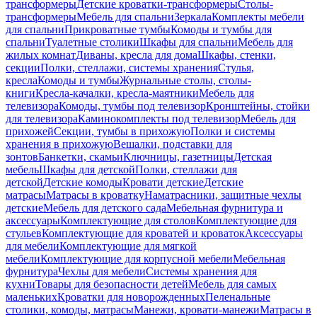
трансформеры
Детские кроватки-трансформеры
Столы-
трансформеры
Мебель для спальни
Зеркала
Комплекты мебели
для спальни
Прикроватные тумбы
Комоды и тумбы для
спальни
Туалетные столики
Шкафы для спальни
Мебель для
жилых комнат
Диваны, кресла для дома
Шкафы, стенки,
секции
Полки, стеллажи, системы хранения
Стулья,
кресла
Комоды и тумбы
Журнальные столы, столы-
книги
Кресла-качалки, кресла-маятники
Мебель для
телевизора
Комоды, тумбы под телевизор
Кронштейны, стойки
для телевизора
Каминокомплекты под телевизор
Мебель для
прихожей
Секции, тумбы в прихожую
Полки и системы
хранения в прихожую
Вешалки, подставки для
зонтов
Банкетки, скамьи
Ключницы, газетницы
Детская
мебель
Шкафы для детской
Полки, стеллажи для
детской
Детские комоды
Кровати детские
Детские
матрасы
Матрасы в кроватку
Наматрасники, защитные чехлы
детские
Мебель для детского сада
Мебельная фурнитура и
аксессуары
Комплектующие для столов
Комплектующие для
стульев
Комплектующие для кроватей и кроваток
Аксессуары
для мебели
Комплектующие для мягкой
мебели
Комплектующие для корпусной мебели
Мебельная
фурнитура
Чехлы для мебели
Системы хранения для
кухни
Товары для безопасности детей
Мебель для самых
маленьких
Кроватки для новорожденных
Пеленальные
столики, комоды, матрасы
Манежи, кровати-манежи
Матрасы в