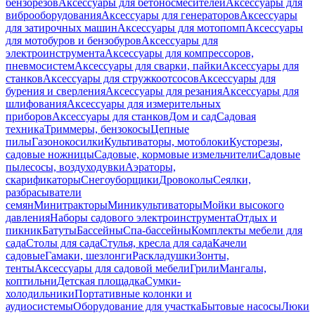
бензорезов
Аксессуары для бетоносмесителей
Аксессуары для
виброоборудования
Аксессуары для генераторов
Аксессуары
для затирочных машин
Аксессуары для мотопомп
Аксессуары
для мотобуров и бензобуров
Аксессуары для
электроинструмента
Аксессуары для компрессоров,
пневмосистем
Аксессуары для сварки, пайки
Аксессуары для
станков
Аксессуары для стружкоотсосов
Аксессуары для
бурения и сверления
Аксессуары для резания
Аксессуары для
шлифования
Аксессуары для измерительных
приборов
Аксессуары для станков
Дом и сад
Садовая
техника
Триммеры, бензокосы
Цепные
пилы
Газонокосилки
Культиваторы, мотоблоки
Кусторезы,
садовые ножницы
Садовые, кормовые измельчители
Садовые
пылесосы, воздуходувки
Аэраторы,
скарификаторы
Снегоуборщики
Дровоколы
Сеялки,
разбрасыватели
семян
Минитракторы
Миникультиваторы
Мойки высокого
давления
Наборы садового электроинструмента
Отдых и
пикник
Батуты
Бассейны
Спа-бассейны
Комплекты мебели для
сада
Столы для сада
Стулья, кресла для сада
Качели
садовые
Гамаки, шезлонги
Раскладушки
Зонты,
тенты
Аксессуары для садовой мебели
Грили
Мангалы,
коптильни
Детская площадка
Сумки-
холодильники
Портативные колонки и
аудиосистемы
Оборудование для участка
Бытовые насосы
Люки