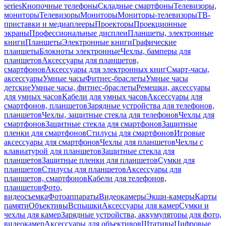
series
Кнопочные телефоны
Складные смартфоны
Телевизоры,
мониторы
Телевизоры
Мониторы
Мониторы-телевизоры
ТВ-
приставки и медиаплееры
Проекторы
Проекционные
экраны
Профессиональные дисплеи
Планшеты, электронные
книги
Планшеты
Электронные книги
Графические
планшеты
Блокноты электронные
Чехлы, бамперы для
планшетов
Аксессуары для планшетов,
смартфонов
Аксессуары для электронных книг
Смарт-часы,
аксессуары
Умные часы
Фитнес-браслеты
Умные часы
детские
Умные часы, фитнес-браслеты
Ремешки, аксессуары
для умных часов
Кабели для умных часов
Аксессуары для
смартфонов, планшетов
Зарядные устройства для телефонов,
планшетов
Чехлы, защитные стекла для телефонов
Чехлы для
смартфонов
Защитные стекла для смартфонов
Защитные
пленки для смартфонов
Стилусы для смартфонов
Игровые
аксессуары для смартфонов
Чехлы для планшетов
Чехлы с
клавиатурой для планшетов
Защитные стекла для
планшетов
Защитные пленки для планшетов
Сумки для
планшетов
Стилусы для планшетов
Аксессуары для
планшетов, смартфонов
Кабели для телефонов,
планшетов
Фото,
видеосъемка
Фотоаппараты
Видеокамеры
Экшн-камеры
Карты
памяти
Объективы
Вспышки
Аксессуары для камер
Сумки и
чехлы для камер
Зарядные устройства, аккумуляторы для фото,
видеокамер
Аксессуары для объективов
Штативы
Цифровые