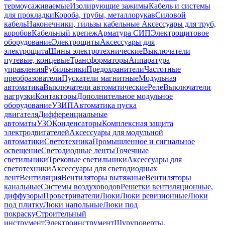
термоусаживаемые
Изолирующие зажимы
Кабель и системы
для прокладки
Короба, трубы, металлорукав
Силовой
кабель
Наконечники, гильзы кабельные
Аксессуары для труб,
коробов
Кабельный крепеж
Арматура СИП
Электрощитовое
оборудование
Электрощиты
Аксессуары для
электрощита
Шины электротехнические
Выключатели
путевые, концевые
Трансформаторы
Аппаратура
управления
Рубильники
Предохранители
Частотные
преобразователи
Пускатели магнитные
Модульная
автоматика
Выключатели автоматические
Реле
Выключатели
нагрузки
Контакторы
Дополнительное модульное
оборудование
УЗИП
Автоматика пуска
двигателя
Дифференциальные
автоматы
УЗО
Конденсаторы
Комплексная защита
электродвигателей
Аксессуары для модульной
автоматики
Светотехника
Промышленное и сигнальное
освещение
Светодиодные ленты
Точечные
светильники
Трековые светильники
Аксессуары для
светотехники
Аксессуары для светодиодных
лент
Вентиляция
Вентиляторы вытяжные
Вентиляторы
канальные
Системы воздуховодов
Решетки вентиляционные,
диффузоры
Проветриватели
Люки
Люки ревизионные
Люки
под плитку
Люки напольные
Люки под
покраску
Строительный
инструмент
Электроинструмент
Шуруповерты,