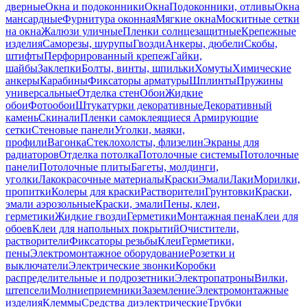
дверные
Окна и подоконники
Окна
Подоконники, отливы
Окна
мансардные
Фурнитура оконная
Мягкие окна
Москитные сетки
на окна
Жалюзи уличные
Пленки солнцезащитные
Крепежные
изделия
Саморезы, шурупы
Гвозди
Анкеры, дюбели
Скобы,
штифты
Перфорированный крепеж
Гайки,
шайбы
Заклепки
Болты, винты, шпильки
Хомуты
Химические
анкеры
Карабины
Фиксаторы арматуры
Шплинты
Пружины
универсальные
Отделка стен
Обои
Жидкие
обои
Фотообои
Штукатурки декоративные
Декоративный
камень
Скинали
Пленки самоклеящиеся
Армирующие
сетки
Стеновые панели
Уголки, маяки,
профили
Вагонка
Стеклохолсты, флизелин
Экраны для
радиаторов
Отделка потолка
Потолочные системы
Потолочные
панели
Потолочные плиты
Багеты, молдинги,
уголки
Лакокрасочные материалы
Краски
Эмали
Лаки
Морилки,
пропитки
Колеры для краски
Растворители
Грунтовки
Краски,
эмали аэрозольные
Краски, эмали
Пены, клеи,
герметики
Жидкие гвозди
Герметики
Монтажная пена
Клеи для
обоев
Клеи для напольных покрытий
Очистители,
растворители
Фиксаторы резьбы
Клеи
Герметики,
пены
Электромонтажное оборудование
Розетки и
выключатели
Электрические звонки
Коробки
распределительные и подрозетники
Электропатроны
Вилки,
штепсели
Молниеприемники
Заземление
Электромонтажные
изделия
Клеммы
Средства диэлектрические
Трубки