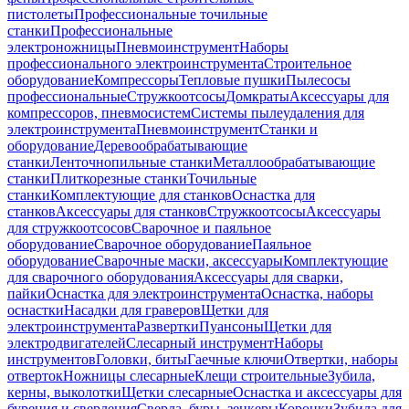
пистолеты
Профессиональные точильные
станки
Профессиональные
электроножницы
Пневмоинструмент
Наборы
профессионального электроинструмента
Строительное
оборудование
Компрессоры
Тепловые пушки
Пылесосы
профессиональные
Стружкоотсосы
Домкраты
Аксессуары для
компрессоров, пневмосистем
Системы пылеудаления для
электроинструмента
Пневмоинструмент
Станки и
оборудование
Деревообрабатывающие
станки
Ленточнопильные станки
Металлообрабатывающие
станки
Плиткорезные станки
Точильные
станки
Комплектующие для станков
Оснастка для
станков
Аксессуары для станков
Стружкоотсосы
Аксессуары
для стружкоотсосов
Сварочное и паяльное
оборудование
Сварочное оборудование
Паяльное
оборудование
Сварочные маски, аксессуары
Комплектующие
для сварочного оборудования
Аксессуары для сварки,
пайки
Оснастка для электроинструмента
Оснастка, наборы
оснастки
Насадки для граверов
Щетки для
электроинструмента
Развертки
Пуансоны
Щетки для
электродвигателей
Слесарный инструмент
Наборы
инструментов
Головки, биты
Гаечные ключи
Отвертки, наборы
отверток
Ножницы слесарные
Клещи строительные
Зубила,
керны, выколотки
Щетки слесарные
Оснастка и аксессуары для
бурения и сверления
Сверла, буры, зенкеры
Коронки
Зубила для