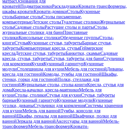
матрас
Основания для
кроватей
Подматрасники
Раскладушки
Кровати-трансформеры,
шкафы-кровати
Кровати-домики
Столы
Кухонные
столы
Барные столы
Столы письменные,
компьютерные
Детские столы
Туалетные столики
Журнальные
столы
Садовые столы
Растущие столы и парты
Столы,
журнальные столики для бани
Приставные
столики
Консольные столики
Обеденные группы
Столы-
книги
Стулья
Кухонные стулья, табуреты
Барные стулья,
табуреты
Компьютерные кресла, стулья
Геймерские
кресла
Детские стулья, табуреты
Банкетки, скамьи
Садовые
кресла, стулья, табуреты
Стулья, табуреты для бани
Стульчики
для кормления
Кухня
Кухонный гарнитур
Кухонные
модули
Столешницы для кухни
Мебель для гостиной
Диваны,
кресла для гостиной
Комоды, тумбы для гостиной
Шкафы,
стенки, горки для гостиной
Полки, стеллажи для
гостиной
Журнальные столы, столы-книги
Кресла, стулья для
дома
Кресла-качалки, кресла-маятники
Мебель для
кухни
Столы, столики
Стулья для кухни
Стулья, табуреты
барные
Кухонный гарнитур
Кухонные модули
Кухонные
уголки, диваны
Стульчики для кормления
Системы хранения
для кухни
Мебель для ванной
Тумбы, консоли для
ванной
Шкафы, пеналы для ванной
Шкафчики, полки для
ванной
Зеркала для ванной
Аксессуары для ванной
Мебель-
трансформер
Мебель-трансформер
Кровати-