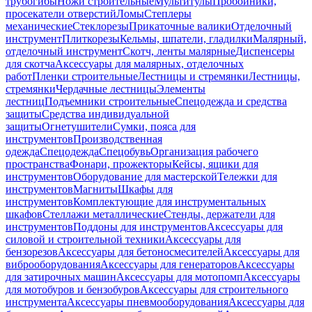
трубогибы
Ножи строительные
Мультитулы
Пробойники,
просекатели отверстий
Ломы
Степлеры
механические
Стеклорезы
Прикаточные валики
Отделочный
инструмент
Плиткорезы
Кельмы, шпатели, гладилки
Малярный,
отделочный инструмент
Скотч, ленты малярные
Диспенсеры
для скотча
Аксессуары для малярных, отделочных
работ
Пленки строительные
Лестницы и стремянки
Лестницы,
стремянки
Чердачные лестницы
Элементы
лестниц
Подъемники строительные
Спецодежда и средства
защиты
Средства индивидуальной
защиты
Огнетушители
Сумки, пояса для
инструментов
Производственная
одежда
Спецодежда
Спецобувь
Организация рабочего
пространства
Фонари, прожекторы
Кейсы, ящики для
инструментов
Оборудование для мастерской
Тележки для
инструментов
Магниты
Шкафы для
инструментов
Комплектующие для инструментальных
шкафов
Стеллажи металлические
Стенды, держатели для
инструментов
Поддоны для инструментов
Аксессуары для
силовой и строительной техники
Аксессуары для
бензорезов
Аксессуары для бетоносмесителей
Аксессуары для
виброоборудования
Аксессуары для генераторов
Аксессуары
для затирочных машин
Аксессуары для мотопомп
Аксессуары
для мотобуров и бензобуров
Аксессуары для строительного
инструмента
Аксессуары пневмооборудования
Аксессуары для