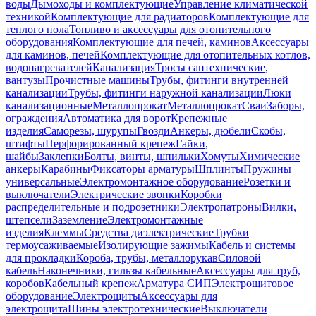
воды
Дымоходы и комплектующие
Управление климатической
техникой
Комплектующие для радиаторов
Комплектующие для
теплого пола
Топливо и аксессуары для отопительного
оборудования
Комплектующие для печей, каминов
Аксессуары
для каминов, печей
Комплектующие для отопительных котлов,
водонагревателей
Канализация
Тросы сантехнические,
вантузы
Прочистные машины
Трубы, фитинги внутренней
канализации
Трубы, фитинги наружной канализации
Люки
канализационные
Металлопрокат
Металлопрокат
Сваи
Заборы,
ограждения
Автоматика для ворот
Крепежные
изделия
Саморезы, шурупы
Гвозди
Анкеры, дюбели
Скобы,
штифты
Перфорированный крепеж
Гайки,
шайбы
Заклепки
Болты, винты, шпильки
Хомуты
Химические
анкеры
Карабины
Фиксаторы арматуры
Шплинты
Пружины
универсальные
Электромонтажное оборудование
Розетки и
выключатели
Электрические звонки
Коробки
распределительные и подрозетники
Электропатроны
Вилки,
штепсели
Заземление
Электромонтажные
изделия
Клеммы
Средства диэлектрические
Трубки
термоусаживаемые
Изолирующие зажимы
Кабель и системы
для прокладки
Короба, трубы, металлорукав
Силовой
кабель
Наконечники, гильзы кабельные
Аксессуары для труб,
коробов
Кабельный крепеж
Арматура СИП
Электрощитовое
оборудование
Электрощиты
Аксессуары для
электрощита
Шины электротехнические
Выключатели