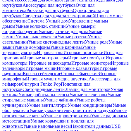
ноутбуков
Аксессуары для ноутбуков
Очки для
компьютера
Рюкзаки для ноутбуков
Сумки, чехлы для
ноутбуков
Средства для ухода за электроникой
Программное
обеспечение
Система Умный дом
Управление умным
домом
Умные колонки, станции
Умные камеры
видеонаблюдения
Умные датчики для дома
Умные
лампы
Умные выключатели
Умные розетки
Умные
светильники
Умные светодиодные ленты
Умные реле
Умные
замки
Умные домофоны
Умные карнизы
Умные
терморегуляторы
Игровая зона
Игровые приставки
Игры для
приставок
Игровые контроллеры
Игровые ноутбуки
Игровые
компьютеры
Игровые видеокарты
Игровые мониторы
Игровые
телевизоры
Игровые мыши
Игровые клавиатуры
Игровые
наушники
Кресла геймерские
Столы геймерские
Игровые
микрофоны
Игровая мультимедиа акустика
Аксессуары для
геймеров
Фигурки Funko Pop
Подставки для
ноутбуков
Светодиодные ленты
Лампы для мониторов
Умная
техника
Умные роботы-пылесосы
Умные телевизоры
Умные
стиральные машины
Умные чайники
Умные роботы
кулинарные
Умные вентиляторы
Умные кондиционеры
Умные
обогреватели
Умные увлажнители, очистители воздуха
Умные
отопительные котлы
Умные проветриватели
Умные радиочасы,
метеостанции
Умные кормушки и поилки для
животных
Умные напольные весы
Накопители данных
USB