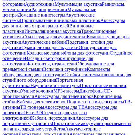
фоторамки
Аудиотехника
Мультимедиа акустика
Радиочасы,
метеостанции
Радиоприемники
Музыкальные
центры
Домашние кинотеатры
Акустические
системы
Проигрыватели виниловых пластинок
Аксессуары
для виниловых проигрывателей
Виниловые
пластинки
Инсталляционная акустика
Трансляционные
усилители
Аксессуары для аудиотехники
Комплектующие для
акустики
Акустические кабели
Подставки, стойки для
акустики
Сумки, чехлы для акустики
Оборудование для
фотостудии
Кольцевые лампы
Фоны для фотостудии
Студийное
освещение
Насадки светоформирующие для
фотостудии
Фотозонты, отражатели
Оборудование для
предметной съемки
Вспышки студийные
Комплекты
оборудования для фотостудии
Стойки, системы крепления для
студийного оборудования
Портативная
аудиотехника
Наушники и гарнитуры
Портативные колонки,
акустика
Умные колонки
MP3-плееры
Диктофоны
CD-
проигрыватели
Аксессуары для телевизоров
Кронштейны,
стойки
Кабели для телевизоров
Подписки на видеосервисы
ТВ-
антенны
ТВ-тюнеры
Аксессуары для ТВ
Аксессуары для
проектора
Очки 3D
Средства для ухода за
электроникой
Кабели, переходники
Аксессуары для
портативных устройств
Портативные аккумуляторы
Элементы
питания, зарядные устройства
Аккумуляторные
батареи
Держатели, док-станции
Аксессуары для планшетов,