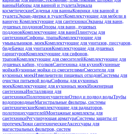
ванны
Наборы для ванной и туалета
Зеркала
косметические
Сиденья для ванны
Коврики для ванной и
туалета
Экран-дверки в туалет
Комплектующие для мебели в
ванную
Комплектующие для сантехники
Экраны для ванн,
душевых поддонов
Опоры для ванн, душевых
поддонов
Комплектующие для ванн
Плинтусы для
сантехники
Сифоны, трапы
Комплектующие для
умывальников, моек
Комплектующие для унитазов, писсуаров,
биде
Бачки для унитазов
Комплектующие для душевых
гарнитуров
Комплектующие для сифонов,
трапов
Комплектующие для смесителей
Комплектующие для
душевых кабин, уголков
Сантехника для кухни
Кухонные
мойки
Кухонные мойки со смесителями
Смесители для
кухонных моек
Измельчители пищевых отходов
Системы для
очистки питьевой воды
Сифоны для кухонных
моек
Комплектующие для кухонных моек
Инженерная
сантехника
Инсталляции для
сантехники
Полотенцесушители
Отвод и подвод воды
Трубы
водопроводные
Магистральные фильтры, системы
сантехнические
Комплектующие для радиаторов,
полотенцесушителей
Монтажные комплекты для
сантехники
Регулирующая арматура
Системы защиты от
протечек
Люки сантехнические
Аксессуары для
магистральных фильтров, систем