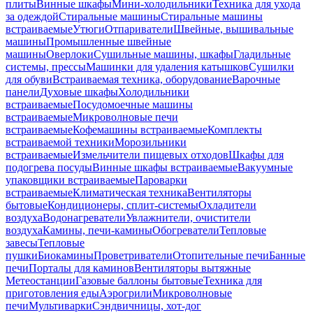
плиты
Винные шкафы
Мини-холодильники
Техника для ухода
за одеждой
Стиральные машины
Стиральные машины
встраиваемые
Утюги
Отпариватели
Швейные, вышивальные
машины
Промышленные швейные
машины
Оверлоки
Сушильные машины, шкафы
Гладильные
системы, прессы
Машинки для удаления катышков
Сушилки
для обуви
Встраиваемая техника, оборудование
Варочные
панели
Духовые шкафы
Холодильники
встраиваемые
Посудомоечные машины
встраиваемые
Микроволновые печи
встраиваемые
Кофемашины встраиваемые
Комплекты
встраиваемой техники
Морозильники
встраиваемые
Измельчители пищевых отходов
Шкафы для
подогрева посуды
Винные шкафы встраиваемые
Вакуумные
упаковщики встраиваемые
Пароварки
встраиваемые
Климатическая техника
Вентиляторы
бытовые
Кондиционеры, сплит-системы
Охладители
воздуха
Водонагреватели
Увлажнители, очистители
воздуха
Камины, печи-камины
Обогреватели
Тепловые
завесы
Тепловые
пушки
Биокамины
Проветриватели
Отопительные печи
Банные
печи
Порталы для каминов
Вентиляторы вытяжные
Метеостанции
Газовые баллоны бытовые
Техника для
приготовления еды
Аэрогрили
Микроволновые
печи
Мультиварки
Сэндвичницы, хот-дог