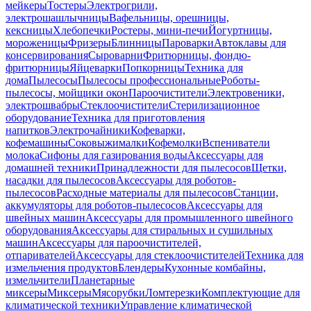
мейкеры
Тостеры
Электрогрили,
электрошашлычницы
Вафельницы, орешницы,
кексницы
Хлебопечки
Ростеры, мини-печи
Йогуртницы,
мороженицы
Фризеры
Блинницы
Пароварки
Автоклавы для
консервирования
Сыроварни
Фритюрницы, фондю-
фритюрницы
Яйцеварки
Попкорницы
Техника для
дома
Пылесосы
Пылесосы профессиональные
Роботы-
пылесосы, мойщики окон
Пароочистители
Электровеники,
электрошвабры
Стеклоочистители
Стерилизационное
оборудование
Техника для приготовления
напитков
Электрочайники
Кофеварки,
кофемашины
Соковыжималки
Кофемолки
Вспениватели
молока
Сифоны для газирования воды
Аксессуары для
домашней техники
Принадлежности для пылесосов
Щетки,
насадки для пылесосов
Аксессуары для роботов-
пылесосов
Расходные материалы для пылесосов
Станции,
аккумуляторы для роботов-пылесосов
Аксессуары для
швейных машин
Аксессуары для промышленного швейного
оборудования
Аксессуары для стиральных и сушильных
машин
Аксессуары для пароочистителей,
отпаривателей
Аксессуары для стеклоочистителей
Техника для
измельчения продуктов
Блендеры
Кухонные комбайны,
измельчители
Планетарные
миксеры
Миксеры
Мясорубки
Ломтерезки
Комплектующие для
климатической техники
Управление климатической