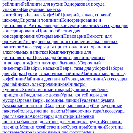
рейлинги
Рейлинги для кухни
Одноразовая посуда,
упаковка
Вакуумные пакеты,
контейнеры
Бакалея
Кофе
Чай
Цикорий, какао, горячий
шоколад
Сиропы и топпинги
Консервирование и
дистилляция
Автоклавы для консервирования
Аксессуары для
консервирования
Приспособления для
консервирования
Открывалки
Пивоварни
Емкости для
брожения
Ингредиенты для приготовления алкогольных
напитков
Аксессуары для приготовления и хранения
алкогольных напитков
Комплектующие для
дистилляторов
Прессы, дробилки для виноделия и
пивоварения
Дистилляторы бытовые
Уборочный
инвентарь
Швабры, насадки
Ведра, тазы для уборки
Наборы
для уборки
Турки, заварочные чайники
Чайники заварочные,
кофейники
Чайники для плиты
Турки, молочники
Аксессуары
для чайников, электрочайников
Фильтры-
кувшины
Хозяйственные товары
Сушилки для белья,
прищепки
Гладильные доски
Урны, контейнеры для
мусора
Органайзеры, корзины, ящики
Туалетная бумага,
бумажные полотенца
Салфетки, мочалки, губки, мусорные
пакеты
Фольга, пленка, пакеты
Упаковочная тара
Аксессуары
для глажения
Аксессуары для стирки
Веревки,
шпагаты
Емкости, дозаторы для моющих средств
Вешалки-
плечики
Мешки хозяйственные
Сувениры
Копилки
Картины,
постеры
Фотоальбомы
Рамки для фотографий,