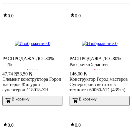
0.0
0.0
-17%
32
,
69 Ҕ
39,44 Ҕ
онструктор Полесье Классик Город. Пожарная часть-1.5 / 81919
159эл)
В корзину
РАСПРОДАЖА ДО -80%
РАСПРОДАЖА ДО -80%
0.0
-11%
Рассрочка 5 частей
47
,
74 Ҕ
53,50 Ҕ
146
,
00 Ҕ
Элемент конструктора Город
Конструктор Город мастеров
мастеров Фигурки
Супергерои светится в
супергерои / 18018-ZH
темноте / 60060-YD (439эл)
В корзину
В корзину
-45%
20
,
36 Ҕ
37,00 Ҕ
0.0
0.0
онструктор Brick Labs Ну, погоди! Волк / AB-1101
В корзину