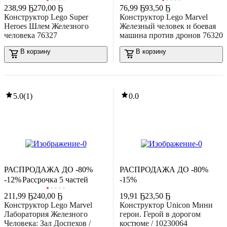
238
,
99 Ҕ
270,00 Ҕ
76
,
99 Ҕ
93,50 Ҕ
0.0
Конструктор Lego Super
Конструктор Lego Marvel
Heroes Шлем Железного
Железный человек и боевая
человека 76327
машина против дронов 76320
В корзину
В корзину
5.0
(
1
)
0.0
-45%
40
,
79 Ҕ
74,01 Ҕ
онструктор Brick Labs Малыш и Карлсон / AB-1103
В корзину
0.0
РАСПРОДАЖА ДО -80%
РАСПРОДАЖА ДО -80%
-12%
Рассрочка 5 частей
-15%
211
,
99 Ҕ
240,00 Ҕ
19
,
91 Ҕ
23,50 Ҕ
Конструктор Lego Marvel
Конструктор Unicon Мини
Лаборатория Железного
герои. Герой в дорогом
Человека: Зал Доспехов /
костюме / 10230064