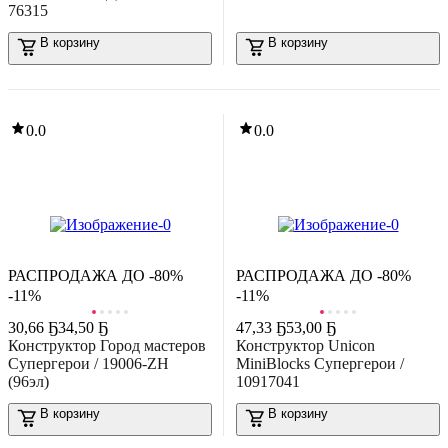
76315
-19%
56
,
69 Ҕ
70,20 Ҕ
В корзину
В корзину
онструктор управляемый Эврики Животные / 3584356
В корзину
0.0
0.0
0.0
РАСПРОДАЖА ДО -80%
РАСПРОДАЖА ДО -80%
-16%
-11%
-11%
137
,
09 Ҕ
163,12 Ҕ
онструктор управляемый Эврики Спецтехника / 3584364
30
,
66 Ҕ
34,50 Ҕ
47
,
33 Ҕ
53,00 Ҕ
В корзину
Конструктор Город мастеров
Конструктор Unicon
Супергерои / 19006-ZH
MiniBlocks Супергерои /
5.0
(
1
)
(96эл)
10917041
В корзину
В корзину