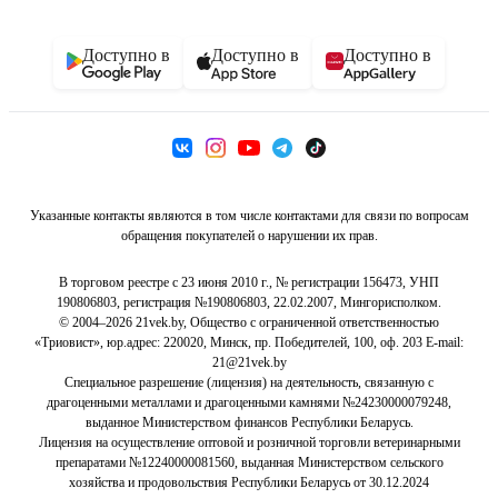
В корзину
0.0
Доступно в
Доступно в
Доступно в
Указанные контакты являются в том числе контактами для связи по вопросам
-45%
обращения покупателей о нарушении их прав.
14
,
64 Ҕ
26,60 Ҕ
онструктор Unicon Cute pets Йорк / 9278944
В торговом реестре с 23 июня 2010 г., № регистрации 156473, УНП
В корзину
190806803, регистрация №190806803, 22.02.2007, Мингорисполком.
© 2004–2026 21vek.by, Общество с ограниченной ответственностью
0.0
«Триовист», юр.адрес: 220020, Минск, пр. Победителей, 100, оф. 203 E-mail:
21@21vek.by
Специальное разрешение (лицензия) на деятельность, связанную с
драгоценными металлами и драгоценными камнями №24230000079248,
выданное Министерством финансов Республики Беларусь.
Лицензия на осуществление оптовой и розничной торговли ветеринарными
препаратами №12240000081560, выданная Министерством сельского
хозяйства и продовольствия Республики Беларусь от 30.12.2024