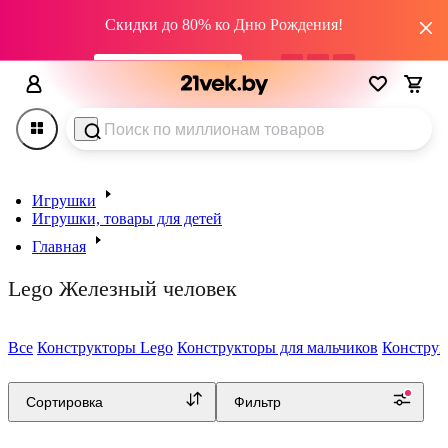
Скидки до 80% ко Дню Рождения!
промокод HAPPY22
02
дн
08
:
56
:
06
Игрушки
Игрушки, товары для детей
Главная
Как выбрать детский конструктор
Lego Железный человек
екомендуем👍
Все
Конструкторы Lego
Конструкторы для мальчиков
Конструк
0.0
Сортировка
Фильтр