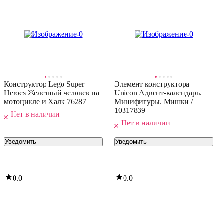
5.0
(
1
)
Конструктор Lego Super
Элемент конструктора
Heroes Железный человек на
Unicon Адвент-календарь.
-45%
мотоцикле и Халк 76287
Минифигуры. Мишки /
32
,
42 Ҕ
58,76 Ҕ
10317839
Нет в наличии
онструктор Sluban Группа быстрого реагирования / M38-B0190
Нет в наличии
В корзину
Уведомить
Уведомить
5.0
(
2
)
0.0
0.0