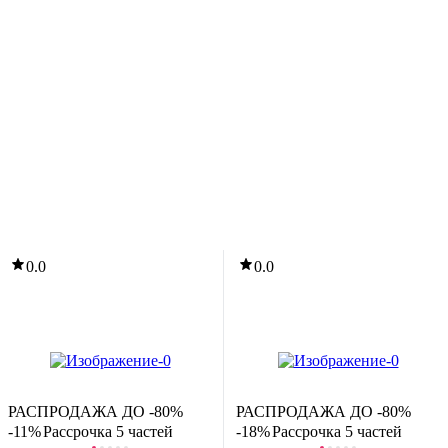
-45%
40
,
79 Ҕ
74,01 Ҕ
онструктор Brick Labs Бременские музыканты: Трубадур и
ринцесса / AB-1113
В корзину
0.0
0.0
0.0
-20%
13
,
19 Ҕ
16,56 Ҕ
РАСПРОДАЖА ДО -80%
РАСПРОДАЖА ДО -80%
онструктор Полесье Классик Армия-3.1 / 83067 (99эл)
-11%
Рассрочка 5 частей
-18%
Рассрочка 5 частей
В корзину