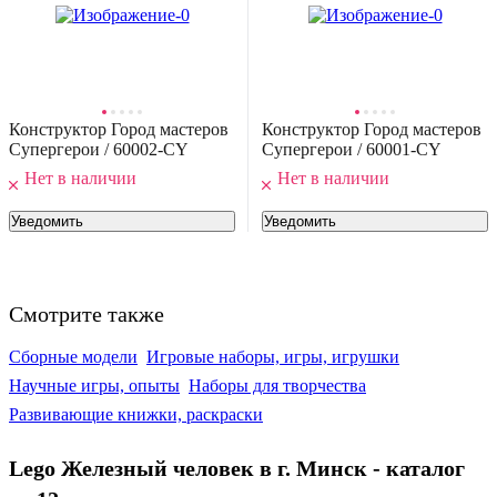
-45%
20
,
36 Ҕ
37,00 Ҕ
онструктор Brick Labs Ну, погоди! Заяц / AB-1102
В корзину
5.0
(
1
)
Конструктор Город мастеров
Конструктор Город мастеров
Супергерои / 60002-CY
Супергерои / 60001-CY
Нет в наличии
Нет в наличии
Уведомить
Уведомить
Смотрите также
-17%
168
,
39 Ҕ
201,92 Ҕ
Сборные модели
Игровые наборы, игры, игрушки
онструктор управляемый Sima-Land Робот пришелец 8039 /
9631449
Научные игры, опыты
Наборы для творчества
В корзину
Развивающие книжки, раскраски
0.0
Lego Железный человек в г. Минск - каталог