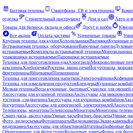
Бытовая техника
Смартфоны, ТВ и электроника
Комп
отделка
Строительный инструмент
Дом и сад
Авто и 
Товары для бизнеса, склада и офиса
Досуг и хобби
Ювели
Все акции
Оплата частями
Уцененные товары
Умны
Крупная техника для кухни
Холодильники
Вытяжки
Кухонные 
Встраиваемая техника, оборудование
Варочные панели
Духовые
встраиваемые
Комплекты встраиваемой техники
Морозильники 
упаковщики встраиваемые
Пароварки встраиваемые
Техника для приготовления еды
Аэрогрили
Микроволновые пе
кексницы
Хлебопечки
Ростеры, мини-печи
Йогуртницы, морож
фритюрницы
Яйцеварки
Попкорницы
Техника для приготовления напитков
Электрочайники
Кофевар
Техника для измельчения продуктов
Блендеры
Кухонные комбай
Мелкая техника
Весы кухонные, бытовые
Сушилки для овощей 
Аксессуары для кухонной техники
Аксессуары для микроволно
тостеров, сэндвичниц
Аксессуары для кухонных комбайнов
Акс
йогуртниц
Аксессуары для аэрогрилей, электрогрилей
Аксессуа
Телевизоры, мониторы
Телевизоры
Мониторы
Мониторы-телеви
Смарт-часы, аксессуары
Умные часы
Фитнес-браслеты
Умные ча
Фото, видеосъемка
Фотоаппараты
Видеокамеры
Экшн-камеры
Ка
видеокамер
Аксессуары для объективов
Штативы
Цифровые фот
Оборудование для фотостудии
Кольцевые лампы
Фоны для фото