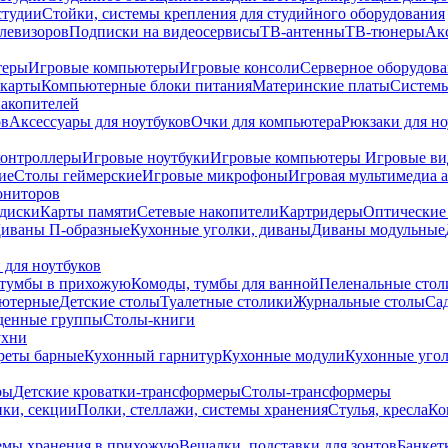
студии
Стойки, системы крепления для студийного оборудования
елевизоров
Подписки на видеосервисы
ТВ-антенны
ТВ-тюнеры
Ак
теры
Игровые компьютеры
Игровые консоли
Серверное оборудов
карты
Компьютерные блоки питания
Материнские платы
Системы
накопителей
ов
Аксессуары для ноутбуков
Очки для компьютера
Рюкзаки для но
контроллеры
Игровые ноутбуки
Игровые компьютеры
Игровые ви
ие
Столы геймерские
Игровые микрофоны
Игровая мультимедиа 
ониторов
диски
Карты памяти
Сетевые накопители
Картридеры
Оптические
иваны П-образные
Кухонные уголки, диваны
Диваны модульные
 для ноутбуков
тумбы в прихожую
Комоды, тумбы для ванной
Пеленальные стол
ьютерные
Детские столы
Туалетные столики
Журнальные столы
Са
денные группы
Столы-книги
ухни
уреты барные
Кухонный гарнитур
Кухонные модули
Кухонные угол
ры
Детские кроватки-трансформеры
Столы-трансформеры
ки, секции
Полки, стеллажи, системы хранения
Стулья, кресла
Ко
емы хранения в прихожую
Вешалки, подставки для зонтов
Банкет