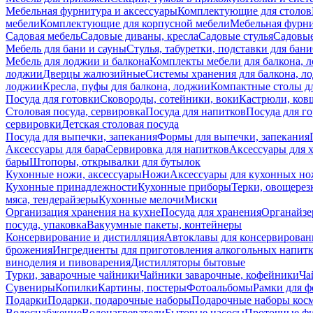
Мебельная фурнитура и аксессуары
Комплектующие для столов
мебели
Комплектующие для корпусной мебели
Мебельная фурн
Садовая мебель
Садовые диваны, кресла
Садовые стулья
Садовые
Мебель для бани и сауны
Стулья, табуретки, подставки для бани
Мебель для лоджии и балкона
Комплекты мебели для балкона, 
лоджии
Дверцы жалюзийные
Системы хранения для балкона, л
лоджии
Кресла, пуфы для балкона, лоджии
Компактные столы дл
Посуда для готовки
Сковороды, сотейники, воки
Кастрюли, ков
Столовая посуда, сервировка
Посуда для напитков
Посуда для г
сервировки
Детская столовая посуда
Посуда для выпечки, запекания
Формы для выпечки, запекания
Аксессуары для бара
Сервировка для напитков
Аксессуары для 
бары
Штопоры, открывалки для бутылок
Кухонные ножи, аксессуары
Ножи
Аксессуары для кухонных н
Кухонные принадлежности
Кухонные приборы
Терки, овощерез
мяса, тендерайзеры
Кухонные мелочи
Миски
Организация хранения на кухне
Посуда для хранения
Органайзе
посуда, упаковка
Вакуумные пакеты, контейнеры
Консервирование и дистилляция
Автоклавы для консервирован
брожения
Ингредиенты для приготовления алкогольных напит
виноделия и пивоварения
Дистилляторы бытовые
Турки, заварочные чайники
Чайники заварочные, кофейники
Ча
Сувениры
Копилки
Картины, постеры
Фотоальбомы
Рамки для ф
Подарки
Подарки, подарочные наборы
Подарочные наборы косм
Водоснабжение
Водонагреватели
Бытовые насосы
Проточные фи