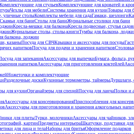
Комплектующие для стульев
Комплектующие для кроватей и кро
итура
Чехлы для мебели
Системы хранения для кухни
Товары для 
, уличные столы
Комплекты мебели для сада
Гамаки, шезлонги
Ка
Скамьи для бани
Столы для бани
Журнальные столики для бани
лоджии
Кресла-мешки для балкона
Кресла подвесные, стулья садо
оджии
Журнальные столы, столы-книги
Тумбы для балкона, лодж
я балкона, лоджии
ши, казаны
Посуда для СВЧ
Крышки и аксессуары для посуды
Гаст
орячих напитков
Посуда для подачи и хранения напитков
Столовы
Посуда для запекания
Аксессуары для выпечки
Бумага, фольга, р
хранения напитков
Аксессуары для приготовления коктейлей
Аксе
ожей
Ножеточки и комплектующие
ки
Разделочные доски
Кухонные термометры, таймеры
Дуршлаги, 
ры для кухни
Органайзеры для специй
Посуда для ланча
Полки и 
ия
Аксессуары для консервирования
Приспособления для консер
ков
Аксессуары для приготовления и хранения алкогольных напи
йники для плиты
Турки, молочники
Аксессуары для чайников, э
отографий, картин
Предметы интерьера
Шкатулки, подставки дл
етики для лица и тела
Наборы для бритья
Оформление подарков
льтры для воды
Фильтры-кувшины
Картриджи, комплектующие д