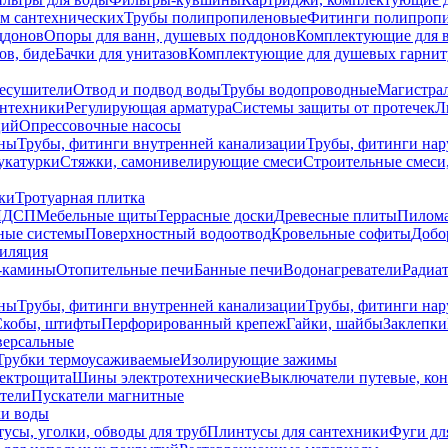
ем сантехнических
Трубы полипропиленовые
Фитинги полипроп
ддонов
Опоры для ванн, душевых поддонов
Комплектующие для 
ов, биде
Бачки для унитазов
Комплектующие для душевых гарнит
есушители
Отвод и подвод воды
Трубы водопроводные
Магистрал
антехники
Регулирующая арматура
Системы защиты от протечек
Л
ций
Опрессовочные насосы
ны
Трубы, фитинги внутренней канализации
Трубы, фитинги на
катурки
Стяжки, самонивелирующие смеси
Строительные смеси,
ки
Тротуарная плитка
ЛДСП
Мебельные щиты
Террасные доски
Древесные плиты
Пилом
ные системы
Поверхностный водоотвод
Кровельные софиты
Добо
тиляция
-камины
Отопительные печи
Банные печи
Водонагреватели
Радиат
ны
Трубы, фитинги внутренней канализации
Трубы, фитинги на
Скобы, штифты
Перфорированный крепеж
Гайки, шайбы
Заклепки
ерсальные
Трубки термоусаживаемые
Изолирующие зажимы
лектрощита
Шины электротехнические
Выключатели путевые, ко
атели
Пускатели магнитные
ки воды
усы, уголки, обводы для труб
Плинтусы для сантехники
Фуги дл