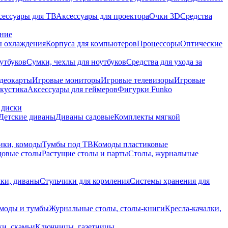
сессуары для ТВ
Аксессуары для проектора
Очки 3D
Средства
ание
 охлаждения
Корпуса для компьютеров
Процессоры
Оптические
утбуков
Сумки, чехлы для ноутбуков
Средства для ухода за
деокарты
Игровые мониторы
Игровые телевизоры
Игровые
акустика
Аксессуары для геймеров
Фигурки Funko
 диски
Детские диваны
Диваны садовые
Комплекты мягкой
ики, комоды
Тумбы под ТВ
Комоды пластиковые
довые столы
Растущие столы и парты
Столы, журнальные
ки, диваны
Стульчики для кормления
Системы хранения для
моды и тумбы
Журнальные столы, столы-книги
Кресла-качалки,
ки, скамьи
Ключницы, газетницы