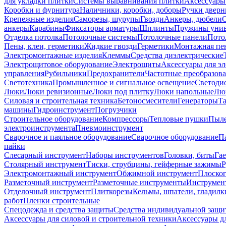
для укладки плитки
Системы выравнивания плитки
Аксессуары
Коробки и фурнитура
Наличники, коробки, доборы
Ручки дверн
Крепежные изделия
Саморезы, шурупы
Гвозди
Анкеры, дюбели
анкеры
Карабины
Фиксаторы арматуры
Шплинты
Пружины унив
Отделка потолка
Потолочные системы
Потолочные панели
Пото
Пены, клеи, герметики
Жидкие гвозди
Герметики
Монтажная пе
Электромонтажные изделия
Клеммы
Средства диэлектрические
Электрощитовое оборудование
Электрощиты
Аксессуары для э
управления
Рубильники
Предохранители
Частотные преобразов
Светотехника
Промышленное и сигнальное освещение
Светоди
Люки
Люки ревизионные
Люки под плитку
Люки напольные
Люк
Силовая и строительная техника
Бетоносмесители
Генераторы
Та
машины
Гидроинструмент
Погрузчики
Строительное оборудование
Компрессоры
Тепловые пушки
Пыле
электроинструмента
Пневмоинструмент
Сварочное и паяльное оборудование
Сварочное оборудование
П
пайки
Слесарный инструмент
Наборы инструментов
Головки, биты
Га
Столярный инструмент
Тиски, струбцины, гейферные зажимы
Р
Электромонтажный инструмент
Обжимной инструмент
Плоског
Разметочный инструмент
Разметочные инструменты
Инструмент
Отделочный инструмент
Плиткорезы
Кельмы, шпатели, гладилк
работ
Пленки строительные
Спецодежда и средства защиты
Средства индивидуальной защ
Аксессуары для силовой и строительной техники
Аксессуары дл