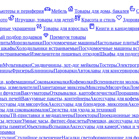
ьютеры и периферия
Мебель
Товары для дома, бакалея
С
мото
Игрушки, товары для детей
Красота и стиль
Здоров
рные украшения
Товары для взрослых
Книги и канцеляри
й подбор подарков
Премиум товары
плиты
Морозильники
Посудомоечные машины
Настольные плиты
 шкафы
Холодильники встраиваемые
Посудомоечные машины вс
встраиваемые
Измельчители пищевых отходов
Шкафы для подогр
чи
Мультиварки
Сэндвичницы, хот-дог мейкеры
Тостеры
Электрог
еницы
Фризеры
Блинницы
Пароварки
Автоклавы для консервиров
ки, кофемашины
Соковыжималки
Кофемолки
Вспениватели молок
ны, измельчители
Планетарные миксеры
Миксеры
Мясорубки
Лом
и фруктов
Вакууматоры
Открывалки, картофелечистки
Проращива
вых печей
Вакуумные пакеты, контейнеры
Аксессуары для кофе
ессуары для мясорубок
Аксессуары для блендеров, миксеров
Аксе
ры для соковыжималок
Средства для ухода за техникой
зоры
ТВ-приставки и медиаплееры
Проекторы
Проекционные эк
сы детские
Умные часы, фитнес-браслеты
Ремешки, аксессуары дл
рты памяти
Объективы
Вспышки
Аксессуары для камер
Сумки и ч
орамки
студии
Студийное освещение
Насадки светоформирующие для фо