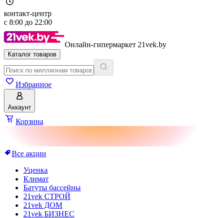
контакт-центр
с
8:00
до
22:00
Онлайн-гипермаркет 21vek.by
Каталог товаров
Избранное
Аккаунт
Корзина
Все акции
Уценка
Климат
Батуты бассейны
21vek СТРОЙ
21vek ДОМ
21vek БИЗНЕС