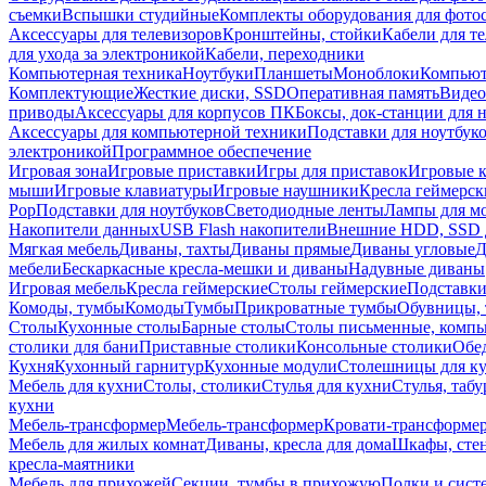
съемки
Вспышки студийные
Комплекты оборудования для фото
Аксессуары для телевизоров
Кронштейны, стойки
Кабели для т
для ухода за электроникой
Кабели, переходники
Компьютерная техника
Ноутбуки
Планшеты
Моноблоки
Компью
Комплектующие
Жесткие диски, SSD
Оперативная память
Видео
приводы
Аксессуары для корпусов ПК
Боксы, док-станции для 
Аксессуары для компьютерной техники
Подставки для ноутбук
электроникой
Программное обеспечение
Игровая зона
Игровые приставки
Игры для приставок
Игровые 
мыши
Игровые клавиатуры
Игровые наушники
Кресла геймерск
Pop
Подставки для ноутбуков
Светодиодные ленты
Лампы для м
Накопители данных
USB Flash накопители
Внешние HDD, SSD 
Мягкая мебель
Диваны, тахты
Диваны прямые
Диваны угловые
Д
мебели
Бескаркасные кресла-мешки и диваны
Надувные диваны
Игровая мебель
Кресла геймерские
Столы геймерские
Подставки
Комоды, тумбы
Комоды
Тумбы
Прикроватные тумбы
Обувницы, 
Столы
Кухонные столы
Барные столы
Столы письменные, комп
столики для бани
Приставные столики
Консольные столики
Обе
Кухня
Кухонный гарнитур
Кухонные модули
Столешницы для к
Мебель для кухни
Столы, столики
Стулья для кухни
Стулья, таб
кухни
Мебель-трансформер
Мебель-трансформер
Кровати-трансформе
Мебель для жилых комнат
Диваны, кресла для дома
Шкафы, стен
кресла-маятники
Мебель для прихожей
Секции, тумбы в прихожую
Полки и сист