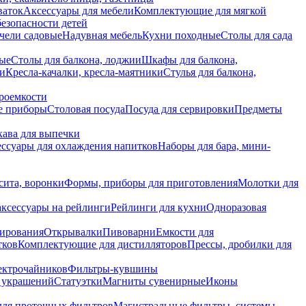
ваток
Аксессуары для мебели
Комплектующие для мягкой
безопасности детей
чели садовые
Надувная мебель
Кухни походные
Столы для сада
вые
Столы для балкона, лоджии
Шкафы для балкона,
ии
Кресла-качалки, кресла-маятники
Стулья для балкона,
роемкости
е приборы
Столовая посуда
Посуда для сервировки
Предметы
укава для выпечки
ссуары для охлаждения напитков
Наборы для бара, мини-
сита, воронки
Формы, приборы для приготовления
Молотки для
аксессуары на рейлинги
Рейлинги для кухни
Одноразовая
вирования
Открывалки
Пивоварни
Емкости для
тков
Комплектующие для дистилляторов
Прессы, дробилки для
лектрочайников
Фильтры-кувшины
я украшений
Статуэтки
Магниты сувенирные
Иконы
ля проточных фильтров
Магистральные фильтры, системы