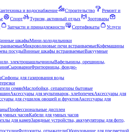
антехника и водоснабжение
Строительство
Ремонт и
ье
Спорт
Туризм, активный отдых
Зоотовары
я
Запчасти и принадлежности
Сертификаты
Услуги
Винные шкафы
Мини-холодильники
траиваемые
Микроволновые печи встраиваемые
Кофемашины
ева посуды
Винные шкафы встраиваемые
Вакуумные
рили, электрошашлычницы
Вафельницы, орешницы,
ания
Сыроварни
Фритюрницы, фондю-
а
Сифоны для газирования воды
терезки
тели семян
Маслобойки, сепараторы бытовые
машин
Аксессуары для мультиварок, хлебопечек
Аксессуары для
ссуары для сушилок овощей и фруктов
Аксессуары для
раны
Профессиональные дисплеи
я умных часов
Кабели для умных часов
ехлы для камер
Зарядные устройства, аккумуляторы для фото,
тостудии
Фотозонты, отражатели
Оборудование для предметной