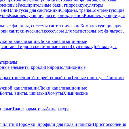
иленовые
Расширительные баки, гидроаккумуляторы
ванн
Плинтусы для сантехники
Сифоны, трапы
Комплектующие
уров
Комплектующие для сифонов, трапов
Комплектующие для
ьные фильтры, системы сантехнические
Комплектующие для
юки сантехнические
Аксессуары для магистральных фильтров,
ружной канализации
Люки канализационные
 составы
Гидроизоляционные смеси
Грунтовки
Добавки для
атериалы
рные элементы кровли
Гидроизоляционные
оры отопления, батареи
Теплый пол
Теплые плинтусы
Системы
ружной канализации
Люки канализационные
Болты, винты, шпильки
Хомуты
Химические
нцевые
Трансформаторы
Аппаратура
я плитки
Порожки, профили для пола и плитки
Приспособления