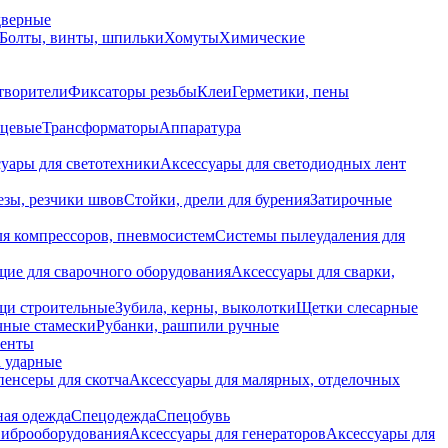
дверные
Болты, винты, шпильки
Хомуты
Химические
творители
Фиксаторы резьбы
Клеи
Герметики, пены
нцевые
Трансформаторы
Аппаратура
уары для светотехники
Аксессуары для светодиодных лент
езы, резчики швов
Стойки, дрели для бурения
Затирочные
ля компрессоров, пневмосистем
Системы пылеудаления для
ие для сварочного оборудования
Аксессуары для сварки,
щи строительные
Зубила, керны, выколотки
Щетки слесарные
чные стамески
Рубанки, рашпили ручные
енты
 ударные
енсеры для скотча
Аксессуары для малярных, отделочных
ная одежда
Спецодежда
Спецобувь
виброоборудования
Аксессуары для генераторов
Аксессуары для