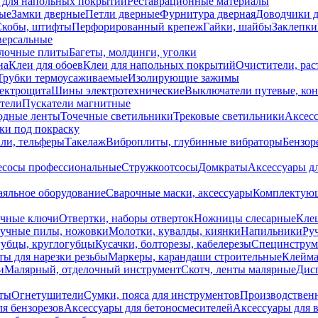
 для напольных покрытий
Реставрационные материалы
ые
Замки дверные
Петли дверные
Фурнитура дверная
Доводчики 
Скобы, штифты
Перфорированный крепеж
Гайки, шайбы
Заклепки
ерсальные
лочные плиты
Багеты, молдинги, уголки
на
Клеи для обоев
Клеи для напольных покрытий
Очистители, рас
Трубки термоусаживаемые
Изолирующие зажимы
лектрощита
Шины электротехнические
Выключатели путевые, ко
атели
Пускатели магнитные
одные ленты
Точечные светильники
Трековые светильники
Аксесс
и под покраску
ли, тельферы
Такелаж
Виброплиты, глубинные вибраторы
Бензор
сосы профессиональные
Стружкоотсосы
Домкраты
Аксессуары д
аяльное оборудование
Сварочные маски, аксессуары
Комплектующ
ечные ключи
Отвертки, наборы отверток
Ножницы слесарные
Кле
учные пилы, ножовки
Молотки, кувалды, киянки
Напильники
Ру
убцы, круглогубцы
Кусачки, болторезы, кабелерезы
Специнструм
ы для нарезки резьбы
Маркеры, карандаши строительные
Клейма
и
Малярный, отделочный инструмент
Скотч, ленты малярные
Дисп
иты
Огнетушители
Сумки, пояса для инструментов
Производствен
я бензорезов
Аксессуары для бетоносмесителей
Аксессуары для 