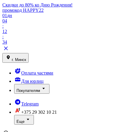
Скидки до 80% ко Дню Рождения!
промокод HAPPY22
01
дн
04
:
12
:
34
г. Минск
Оплата частями
Для юрлиц
Покупателям
Telegram
+375 29
302 10 21
Еще