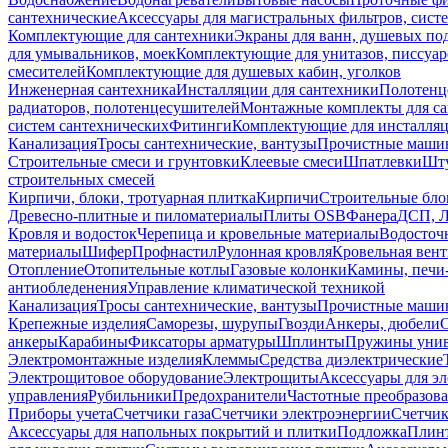
сантехнические
Аксессуары для магистральных фильтров, сист
Комплектующие для сантехники
Экраны для ванн, душевых по
для умывальников, моек
Комплектующие для унитазов, писсуар
смесителей
Комплектующие для душевых кабин, уголков
Инженерная сантехника
Инсталляции для сантехники
Полотенц
радиаторов, полотенцесушителей
Монтажные комплекты для с
систем сантехнических
Фитинги
Комплектующие для инсталля
Канализация
Тросы сантехнические, вантузы
Прочистные маши
Строительные смеси и грунтовки
Клеевые смеси
Шпатлевки
Шту
строительных смесей
Кирпичи, блоки, тротуарная плитка
Кирпичи
Строительные бло
Древесно-плитные и пиломатериалы
Плиты OSB
Фанера
ДСП, 
Кровля и водосток
Черепица и кровельные материалы
Водосточ
материалы
Шифер
Профнастил
Рулонная кровля
Кровельная вен
Отопление
Отопительные котлы
Газовые колонки
Камины, печи
антиобледенения
Управление климатической техникой
Канализация
Тросы сантехнические, вантузы
Прочистные маши
Крепежные изделия
Саморезы, шурупы
Гвозди
Анкеры, дюбели
анкеры
Карабины
Фиксаторы арматуры
Шплинты
Пружины унив
Электромонтажные изделия
Клеммы
Средства диэлектрические
Электрощитовое оборудование
Электрощиты
Аксессуары для э
управления
Рубильники
Предохранители
Частотные преобразов
Приборы учета
Счетчики газа
Счетчики электроэнергии
Счетчи
Аксессуары для напольных покрытий и плитки
Подложка
Плинт