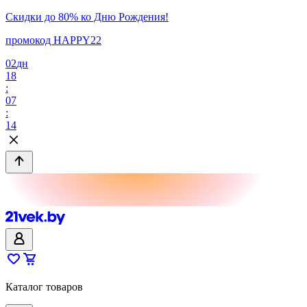
Скидки до 80% ко Дню Рождения!
промокод HAPPY22
02
дн
18
:
07
:
14
Каталог товаров