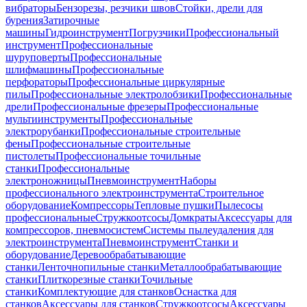
вибраторы
Бензорезы, резчики швов
Стойки, дрели для
бурения
Затирочные
машины
Гидроинструмент
Погрузчики
Профессиональный
инструмент
Профессиональные
шуруповерты
Профессиональные
шлифмашины
Профессиональные
перфораторы
Профессиональные циркулярные
пилы
Профессиональные электролобзики
Профессиональные
дрели
Профессиональные фрезеры
Профессиональные
мультиинструменты
Профессиональные
электрорубанки
Профессиональные строительные
фены
Профессиональные строительные
пистолеты
Профессиональные точильные
станки
Профессиональные
электроножницы
Пневмоинструмент
Наборы
профессионального электроинструмента
Строительное
оборудование
Компрессоры
Тепловые пушки
Пылесосы
профессиональные
Стружкоотсосы
Домкраты
Аксессуары для
компрессоров, пневмосистем
Системы пылеудаления для
электроинструмента
Пневмоинструмент
Станки и
оборудование
Деревообрабатывающие
станки
Ленточнопильные станки
Металлообрабатывающие
станки
Плиткорезные станки
Точильные
станки
Комплектующие для станков
Оснастка для
станков
Аксессуары для станков
Стружкоотсосы
Аксессуары