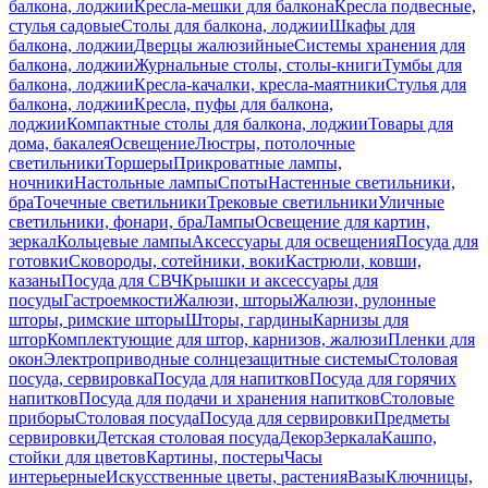
балкона, лоджии
Кресла-мешки для балкона
Кресла подвесные,
стулья садовые
Столы для балкона, лоджии
Шкафы для
балкона, лоджии
Дверцы жалюзийные
Системы хранения для
балкона, лоджии
Журнальные столы, столы-книги
Тумбы для
балкона, лоджии
Кресла-качалки, кресла-маятники
Стулья для
балкона, лоджии
Кресла, пуфы для балкона,
лоджии
Компактные столы для балкона, лоджии
Товары для
дома, бакалея
Освещение
Люстры, потолочные
светильники
Торшеры
Прикроватные лампы,
ночники
Настольные лампы
Споты
Настенные светильники,
бра
Точечные светильники
Трековые светильники
Уличные
светильники, фонари, бра
Лампы
Освещение для картин,
зеркал
Кольцевые лампы
Аксессуары для освещения
Посуда для
готовки
Сковороды, сотейники, воки
Кастрюли, ковши,
казаны
Посуда для СВЧ
Крышки и аксессуары для
посуды
Гастроемкости
Жалюзи, шторы
Жалюзи, рулонные
шторы, римские шторы
Шторы, гардины
Карнизы для
штор
Комплектующие для штор, карнизов, жалюзи
Пленки для
окон
Электроприводные солнцезащитные системы
Столовая
посуда, сервировка
Посуда для напитков
Посуда для горячих
напитков
Посуда для подачи и хранения напитков
Столовые
приборы
Столовая посуда
Посуда для сервировки
Предметы
сервировки
Детская столовая посуда
Декор
Зеркала
Кашпо,
стойки для цветов
Картины, постеры
Часы
интерьерные
Искусственные цветы, растения
Вазы
Ключницы,