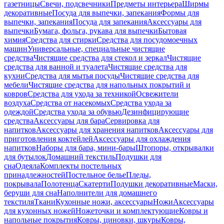
газетницы
Свечи, подсвечники
Предметы интерьера
Ширмы
декоративные
Посуда для выпечки, запекания
Формы для
выпечки, запекания
Посуда для запекания
Аксессуары для
выпечки
Бумага, фольга, рукава для выпечки
Бытовая
химия
Средства для стирки
Средства для посудомоечных
машин
Универсальные, специальные чистящие
средства
Чистящие средства для стекол и зеркал
Чистящие
средства для ванной и туалета
Чистящие средства для
кухни
Средства для мытья посуды
Чистящие средства для
мебели
Чистящие средства для напольных покрытий и
ковров
Средства для ухода за техникой
Освежители
воздуха
Средства от насекомых
Средства ухода за
одеждой
Средства ухода за обувью
Дезинфицирующие
средства
Аксессуары для бара
Сервировка для
напитков
Аксессуары для хранения напитков
Аксессуары для
приготовления коктейлей
Аксессуары для охлаждения
напитков
Наборы для бара, мини-бары
Штопоры, открывалки
для бутылок
Домашний текстиль
Подушки для
сна
Одеяла
Комплекты постельных
принадлежностей
Постельное белье
Пледы,
покрывала
Полотенца
Скатерти
Подушки декоративные
Маски,
беруши для сна
Наполнители для домашнего
текстиля
Ткани
Кухонные ножи, аксессуары
Ножи
Аксессуары
для кухонных ножей
Ножеточки и комплектующие
Ковры и
напольные покрытия
Ковры, циновки, шкуры
Ковры,