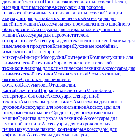
домашней техники
Принадлежности для пылесосов
Щетки,
насадки для пылесосов
Аксессуары для роботов-
пылесосов
Расходные материалы для пылесосов
Станции,
аккумуляторы для роботов-пылесосов
Аксессуары для
швейных машин
Аксессуары для промышленного швейного
оборудования
Аксессуары для стиральных и сушильных
машин
Аксессуары для пароочистителей,
отпаривателей
Аксессуары для стеклоочистителей
Техника для
измельчения продуктов
Блендеры
Кухонные комбайны,
измельчители
Планетарные
миксеры
Миксеры
Мясорубки
Ломтерезки
Комплектующие для
климатической техники
Управление климатической
техникой
Фильтры для климатической техники
Аксессуары для
климатической техники
Мелкая техника
Весы кухонные,
бытовые
Сушилки для овощей и
фруктов
Вакууматоры
Открывалки,
картофелечистки
Проращиватели семян
Маслобойки,
сепараторы бытовые
Аксессуары для крупной
техники
Аксессуары для вытяжек
Аксессуары для плит и
духовок
Аксессуары для холодильников
Аксессуары для
посудомоечных машин
Средства для посудомоечных
машин
Средства для ухода за техникой
Аксессуары для
кухонной техники
Аксессуары для микроволновых
печей
Вакуумные пакеты, контейнеры
Аксессуары для
кофемашин
Аксессуары для мультиварок,