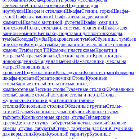
геймерские
Столы геймерские
Подставки для
ноутбуков
Шкафы и стеллажи
Шкафы
Стенки, горки
Шкафы-
купе
Шкафы-гармошки
Шкафы-пеналы для жилой
комнаты
Шкафы с витриной, буфеты
Шкафы, секции в
прихожую
Полки, стеллажи, системы хранения
Шкафы для
ванной комнаты
Вешалки, подставки для зонтов
Комоды,
тумбы
Комоды
Тумбы
Прикроватные тумбы
Обувницы, тумбы в
прихожую
Комоды, тумбы для ванной
Пеленальные столики,
комоды
Тумбы под ТВ
Комоды пластиковые
Кровати и
матрасы
Матрасы
Кровати
Детские кровати
Кроватки для
новорожденных
Надувная мебель
Наматрасники, чехлы на
матрас
Основания для
кроватей
Подматрасники
Раскладушки
Кровати-трансформеры,
шкафы-кровати
Кровати-домики
Столы
Кухонные
столы
Барные столы
Столы письменные,
компьютерные
Детские столы
Туалетные столики
Журнальные
столы
Садовые столы
Растущие столы и парты
Столы,
журнальные столики для бани
Приставные
столики
Консольные столики
Обеденные группы
Столы-
книги
Стулья
Кухонные стулья, табуреты
Барные стулья,
табуреты
Компьютерные кресла, стулья
Геймерские
кресла
Детские стулья, табуреты
Банкетки, скамьи
Садовые
кресла, стулья, табуреты
Стулья, табуреты для бани
Стульчики
для кормления
Кухня
Кухонный гарнитур
Кухонные