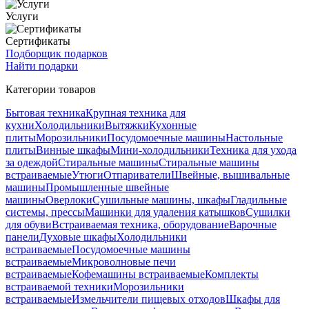
Услуги
Сертификаты
Подборщик подарков
Найти подарки
Категории товаров
Бытовая техника
Крупная техника для
кухни
Холодильники
Вытяжки
Кухонные
плиты
Морозильники
Посудомоечные машины
Настольные
плиты
Винные шкафы
Мини-холодильники
Техника для ухода
за одеждой
Стиральные машины
Стиральные машины
встраиваемые
Утюги
Отпариватели
Швейные, вышивальные
машины
Промышленные швейные
машины
Оверлоки
Сушильные машины, шкафы
Гладильные
системы, прессы
Машинки для удаления катышков
Сушилки
для обуви
Встраиваемая техника, оборудование
Варочные
панели
Духовые шкафы
Холодильники
встраиваемые
Посудомоечные машины
встраиваемые
Микроволновые печи
встраиваемые
Кофемашины встраиваемые
Комплекты
встраиваемой техники
Морозильники
встраиваемые
Измельчители пищевых отходов
Шкафы для