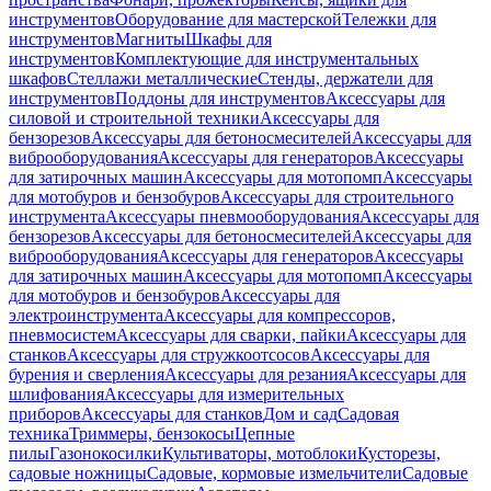
инструментов
Оборудование для мастерской
Тележки для
инструментов
Магниты
Шкафы для
инструментов
Комплектующие для инструментальных
шкафов
Стеллажи металлические
Стенды, держатели для
инструментов
Поддоны для инструментов
Аксессуары для
силовой и строительной техники
Аксессуары для
бензорезов
Аксессуары для бетоносмесителей
Аксессуары для
виброоборудования
Аксессуары для генераторов
Аксессуары
для затирочных машин
Аксессуары для мотопомп
Аксессуары
для мотобуров и бензобуров
Аксессуары для строительного
инструмента
Аксессуары пневмооборудования
Аксессуары для
бензорезов
Аксессуары для бетоносмесителей
Аксессуары для
виброоборудования
Аксессуары для генераторов
Аксессуары
для затирочных машин
Аксессуары для мотопомп
Аксессуары
для мотобуров и бензобуров
Аксессуары для
электроинструмента
Аксессуары для компрессоров,
пневмосистем
Аксессуары для сварки, пайки
Аксессуары для
станков
Аксессуары для стружкоотсосов
Аксессуары для
бурения и сверления
Аксессуары для резания
Аксессуары для
шлифования
Аксессуары для измерительных
приборов
Аксессуары для станков
Дом и сад
Садовая
техника
Триммеры, бензокосы
Цепные
пилы
Газонокосилки
Культиваторы, мотоблоки
Кусторезы,
садовые ножницы
Садовые, кормовые измельчители
Садовые