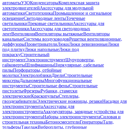
автоматы
УЗО
Конденсаторы
Комплексная защита
электродвигателей
Аксессуары для модульной
автоматики
Светотехника
Промышленное и сигнальное
освещение
Светодиодные ленты
Точечные
светильники
Трековые светильники
Аксессуары для
светотехники
Аксессуары для светодиодных
лент
Вентиляция
Вентиляторы вытяжные
Вентиляторы
канальные
Системы воздуховодов
Решетки вентиляционные,
диффузоры
Проветриватели
Люки
Люки ревизионные
Люки
под плитку
Люки напольные
Люки под
покраску
Строительный
инструмент
Электроинструмент
Шуруповерты,
гайковерты
Шлифмашины
Циркулярные, сабельные
пилы
Перфораторы, отбойные
молотки
Электролобзики
Дрели
Строительные
миксеры
Дальномеры
Многофункциональные
инструменты
Строительные фены
Строительные
пистолеты
Фрезеры
Рубанки, стамески
электрические
Краскопульты
Степлеры,
гвоздезабиватели
Электрические ножницы, резаки
Насадки для
электроинструмента
Аксессуары для
электроинструмента
Аккумуляторы, зарядные устройства для
электроинструмента
Наборы электроинструмента
Силовая и
строительная техника
Бетоносмесители
Генераторы
Тали,
тельферы
Такелаж
Виброплиты, глубинные