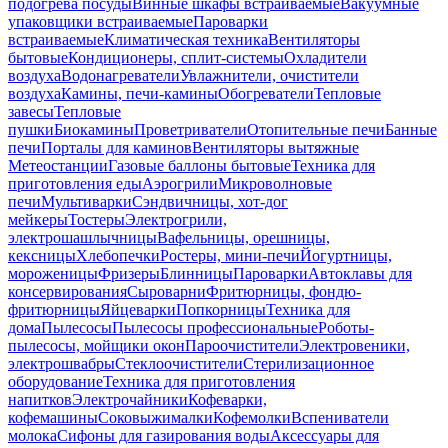
подогрева посуды
Винные шкафы встраиваемые
Вакуумные
упаковщики встраиваемые
Пароварки
встраиваемые
Климатическая техника
Вентиляторы
бытовые
Кондиционеры, сплит-системы
Охладители
воздуха
Водонагреватели
Увлажнители, очистители
воздуха
Камины, печи-камины
Обогреватели
Тепловые
завесы
Тепловые
пушки
Биокамины
Проветриватели
Отопительные печи
Банные
печи
Порталы для каминов
Вентиляторы вытяжные
Метеостанции
Газовые баллоны бытовые
Техника для
приготовления еды
Аэрогрили
Микроволновые
печи
Мультиварки
Сэндвичницы, хот-дог
мейкеры
Тостеры
Электрогрили,
электрошашлычницы
Вафельницы, орешницы,
кексницы
Хлебопечки
Ростеры, мини-печи
Йогуртницы,
мороженицы
Фризеры
Блинницы
Пароварки
Автоклавы для
консервирования
Сыроварни
Фритюрницы, фондю-
фритюрницы
Яйцеварки
Попкорницы
Техника для
дома
Пылесосы
Пылесосы профессиональные
Роботы-
пылесосы, мойщики окон
Пароочистители
Электровеники,
электрошвабры
Стеклоочистители
Стерилизационное
оборудование
Техника для приготовления
напитков
Электрочайники
Кофеварки,
кофемашины
Соковыжималки
Кофемолки
Вспениватели
молока
Сифоны для газирования воды
Аксессуары для