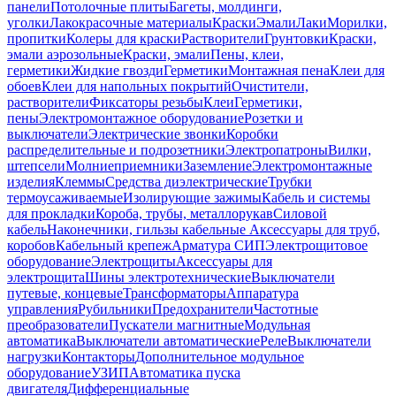
панели
Потолочные плиты
Багеты, молдинги,
уголки
Лакокрасочные материалы
Краски
Эмали
Лаки
Морилки,
пропитки
Колеры для краски
Растворители
Грунтовки
Краски,
эмали аэрозольные
Краски, эмали
Пены, клеи,
герметики
Жидкие гвозди
Герметики
Монтажная пена
Клеи для
обоев
Клеи для напольных покрытий
Очистители,
растворители
Фиксаторы резьбы
Клеи
Герметики,
пены
Электромонтажное оборудование
Розетки и
выключатели
Электрические звонки
Коробки
распределительные и подрозетники
Электропатроны
Вилки,
штепсели
Молниеприемники
Заземление
Электромонтажные
изделия
Клеммы
Средства диэлектрические
Трубки
термоусаживаемые
Изолирующие зажимы
Кабель и системы
для прокладки
Короба, трубы, металлорукав
Силовой
кабель
Наконечники, гильзы кабельные
Аксессуары для труб,
коробов
Кабельный крепеж
Арматура СИП
Электрощитовое
оборудование
Электрощиты
Аксессуары для
электрощита
Шины электротехнические
Выключатели
путевые, концевые
Трансформаторы
Аппаратура
управления
Рубильники
Предохранители
Частотные
преобразователи
Пускатели магнитные
Модульная
автоматика
Выключатели автоматические
Реле
Выключатели
нагрузки
Контакторы
Дополнительное модульное
оборудование
УЗИП
Автоматика пуска
двигателя
Дифференциальные