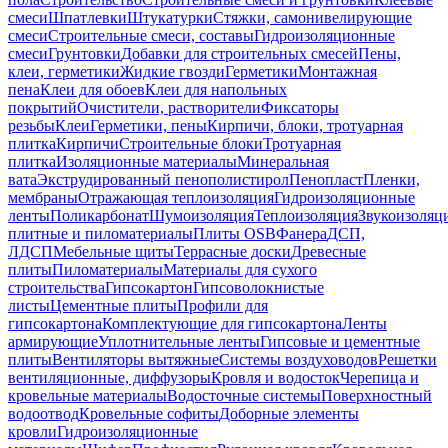
смеси
Шпатлевки
Штукатурки
Стяжки, самонивелирующие
смеси
Строительные смеси, составы
Гидроизоляционные
смеси
Грунтовки
Добавки для строительных смесей
Пены,
клеи, герметики
Жидкие гвозди
Герметики
Монтажная
пена
Клеи для обоев
Клеи для напольных
покрытий
Очистители, растворители
Фиксаторы
резьбы
Клеи
Герметики, пены
Кирпичи, блоки, тротуарная
плитка
Кирпичи
Строительные блоки
Тротуарная
плитка
Изоляционные материалы
Минеральная
вата
Экструдированный пенополистирол
Пенопласт
Пленки,
мембраны
Отражающая теплоизоляция
Гидроизоляционные
ленты
Поликарбонат
Шумоизоляция
Теплоизоляция
Звукоизоляц
плитные и пиломатериалы
Плиты OSB
Фанера
ДСП,
ЛДСП
Мебельные щиты
Террасные доски
Древесные
плиты
Пиломатериалы
Материалы для сухого
строительства
Гипсокартон
Гипсоволокнистые
листы
Цементные плиты
Профили для
гипсокартона
Комплектующие для гипсокартона
Ленты
армирующие
Уплотнительные ленты
Гипсовые и цементные
плиты
Вентиляторы вытяжные
Системы воздуховодов
Решетки
вентиляционные, диффузоры
Кровля и водосток
Черепица и
кровельные материалы
Водосточные системы
Поверхностный
водоотвод
Кровельные софиты
Доборные элементы
кровли
Гидроизоляционные