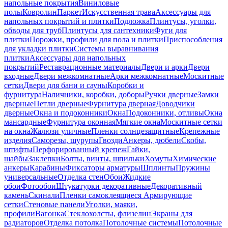
напольные покрытия
Виниловые
полы
Ковролин
Паркет
Искусственная трава
Аксессуары для
напольных покрытий и плитки
Подложка
Плинтусы, уголки,
обводы для труб
Плинтусы для сантехники
Фуги для
плитки
Порожки, профили для пола и плитки
Приспособления
для укладки плитки
Системы выравнивания
плитки
Аксессуары для напольных
покрытий
Реставрационные материалы
Двери и арки
Двери
входные
Двери межкомнатные
Арки межкомнатные
Москитные
сетки
Двери для бани и сауны
Коробки и
фурнитура
Наличники, коробки, доборы
Ручки дверные
Замки
дверные
Петли дверные
Фурнитура дверная
Доводчики
дверные
Окна и подоконники
Окна
Подоконники, отливы
Окна
мансардные
Фурнитура оконная
Мягкие окна
Москитные сетки
на окна
Жалюзи уличные
Пленки солнцезащитные
Крепежные
изделия
Саморезы, шурупы
Гвозди
Анкеры, дюбели
Скобы,
штифты
Перфорированный крепеж
Гайки,
шайбы
Заклепки
Болты, винты, шпильки
Хомуты
Химические
анкеры
Карабины
Фиксаторы арматуры
Шплинты
Пружины
универсальные
Отделка стен
Обои
Жидкие
обои
Фотообои
Штукатурки декоративные
Декоративный
камень
Скинали
Пленки самоклеящиеся
Армирующие
сетки
Стеновые панели
Уголки, маяки,
профили
Вагонка
Стеклохолсты, флизелин
Экраны для
радиаторов
Отделка потолка
Потолочные системы
Потолочные