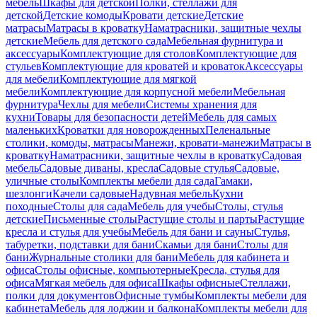
мебель
Шкафы для детской
Полки, стеллажи для
детской
Детские комоды
Кровати детские
Детские
матрасы
Матрасы в кроватку
Наматрасники, защитные чехлы
детские
Мебель для детского сада
Мебельная фурнитура и
аксессуары
Комплектующие для столов
Комплектующие для
стульев
Комплектующие для кроватей и кроваток
Аксессуары
для мебели
Комплектующие для мягкой
мебели
Комплектующие для корпусной мебели
Мебельная
фурнитура
Чехлы для мебели
Системы хранения для
кухни
Товары для безопасности детей
Мебель для самых
маленьких
Кроватки для новорожденных
Пеленальные
столики, комоды, матрасы
Манежи, кровати-манежи
Матрасы в
кроватку
Наматрасники, защитные чехлы в кроватку
Садовая
мебель
Садовые диваны, кресла
Садовые стулья
Садовые,
уличные столы
Комплекты мебели для сада
Гамаки,
шезлонги
Качели садовые
Надувная мебель
Кухни
походные
Столы для сада
Мебель для учебы
Столы, стулья
детские
Письменные столы
Растущие столы и парты
Растущие
кресла и стулья для учебы
Мебель для бани и сауны
Стулья,
табуретки, подставки для бани
Скамьи для бани
Столы для
бани
Журнальные столики для бани
Мебель для кабинета и
офиса
Столы офисные, компьютерные
Кресла, стулья для
офиса
Мягкая мебель для офиса
Шкафы офисные
Стеллажи,
полки для документов
Офисные тумбы
Комплекты мебели для
кабинета
Мебель для лоджии и балкона
Комплекты мебели для