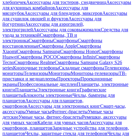
хлебопечек
Аксессуары для тостеров, сэндвичниц
Аксессуары
для кухонных комбайнов
Аксессуары для
мясорубок
Аксессуары для блендеров, миксеров
Аксессуары
для сушилок овощей и фруктов
Аксессуары для
йогуртниц
Аксессуары для аэрогрилей,
электрогрилей
Аксессуары для соковыжималок
Средства для
ухода за техникой
Смартфоны, ТВ и
электроника
Смартфоны
Смартфоны
Смартфоны
восстановленные
Смартфоны Apple
Смартфоны
Xiaomi
Смартфоны Samsung
Смартфоны Honor
Смартфоны
Huawei
Смартфоны POCO
Смартфоны Infinix
Смартфоны
Tecno
Смартфоны Realme
Смартфоны Samsung Galaxy S26
series
Кнопочные телефоны
Складные смартфоны
Телевизоры,
мониторы
Телевизоры
Мониторы
Мониторы-телевизоры
ТВ-
приставки и медиаплееры
Проекторы
Проекционные
экраны
Профессиональные дисплеи
Планшеты, электронные
книги
Планшеты
Электронные книги
Графические
планшеты
Блокноты электронные
Чехлы, бамперы для
планшетов
Аксессуары для планшетов,
смартфонов
Аксессуары для электронных книг
Смарт-часы,
аксессуары
Умные часы
Фитнес-браслеты
Умные часы
детские
Умные часы, фитнес-браслеты
Ремешки, аксессуары
для умных часов
Кабели для умных часов
Аксессуары для
смартфонов, планшетов
Зарядные устройства для телефонов,
планшетов
Чехлы, защитные стекла для телефонов
Чехлы для