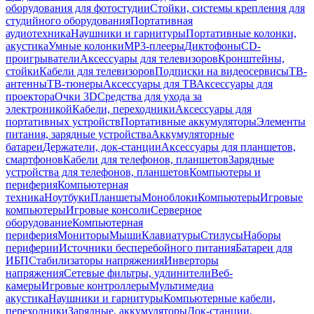
оборудования для фотостудии
Стойки, системы крепления для
студийного оборудования
Портативная
аудиотехника
Наушники и гарнитуры
Портативные колонки,
акустика
Умные колонки
MP3-плееры
Диктофоны
CD-
проигрыватели
Аксессуары для телевизоров
Кронштейны,
стойки
Кабели для телевизоров
Подписки на видеосервисы
ТВ-
антенны
ТВ-тюнеры
Аксессуары для ТВ
Аксессуары для
проектора
Очки 3D
Средства для ухода за
электроникой
Кабели, переходники
Аксессуары для
портативных устройств
Портативные аккумуляторы
Элементы
питания, зарядные устройства
Аккумуляторные
батареи
Держатели, док-станции
Аксессуары для планшетов,
смартфонов
Кабели для телефонов, планшетов
Зарядные
устройства для телефонов, планшетов
Компьютеры и
периферия
Компьютерная
техника
Ноутбуки
Планшеты
Моноблоки
Компьютеры
Игровые
компьютеры
Игровые консоли
Серверное
оборудование
Компьютерная
периферия
Мониторы
Мыши
Клавиатуры
Стилусы
Наборы
периферии
Источники бесперебойного питания
Батареи для
ИБП
Стабилизаторы напряжения
Инверторы
напряжения
Сетевые фильтры, удлинители
Веб-
камеры
Игровые контроллеры
Мультимедиа
акустика
Наушники и гарнитуры
Компьютерные кабели,
переходники
Зарядные, аккумуляторы
Док-станции,