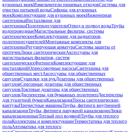
кухонных моек
Измельчители пищевых отходов
Системы для
очистки питьевой воды
Сифоны для кухонных
моек
Комплектующие для кухонных моек
Инженерная
сантехника
Инсталляции для
сантехники
Полотенцесушители
Отвод и подвод воды
Трубы
водопроводные
Магистральные фильтры, системы
сантехнические
Комплектующие для радиаторов,
полотенцесушителей
Монтажные комплекты для
сантехники
Регулирующая арматура
Системы защиты от
протечек
Люки сантехнические
Аксессуары для
магистральных фильтров, систем
сантехнических
Фитинги
Комплектующие для
инсталляций
Опрессовочные насосы
Сантехника для
общественных мест
Аксессуары для общественных
санузлов
Сушилки для рук
Дозаторы для общественных
санузлов
Сенсорные дозаторы для общественных
санузлов
Локтевые дозаторы для общественных
санузлов
Диспенсеры для бумажных полотенец
Диспенсеры
для туалетной бумаги
Канализация
Тросы сантехнические,
вантузы
Прочистные машины
Трубы, фитинги внутренней
канализации
Трубы, фитинги наружной канализации
Люки
канализационные
Теплый пол водяной
Трубы для теплого
пола
Коллекторы и комплектующие
Термостатика для теплого
пола
Автоматика для теплого
пола
Строительство
Строительные смеси и грунтовки
Клеевые