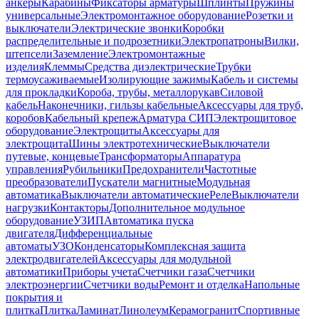
анкеры
Карабины
Фиксаторы арматуры
Шплинты
Пружины
универсальные
Электромонтажное оборудование
Розетки и
выключатели
Электрические звонки
Коробки
распределительные и подрозетники
Электропатроны
Вилки,
штепсели
Заземление
Электромонтажные
изделия
Клеммы
Средства диэлектрические
Трубки
термоусаживаемые
Изолирующие зажимы
Кабель и системы
для прокладки
Короба, трубы, металлорукав
Силовой
кабель
Наконечники, гильзы кабельные
Аксессуары для труб,
коробов
Кабельный крепеж
Арматура СИП
Электрощитовое
оборудование
Электрощиты
Аксессуары для
электрощита
Шины электротехнические
Выключатели
путевые, концевые
Трансформаторы
Аппаратура
управления
Рубильники
Предохранители
Частотные
преобразователи
Пускатели магнитные
Модульная
автоматика
Выключатели автоматические
Реле
Выключатели
нагрузки
Контакторы
Дополнительное модульное
оборудование
УЗИП
Автоматика пуска
двигателя
Дифференциальные
автоматы
УЗО
Конденсаторы
Комплексная защита
электродвигателей
Аксессуары для модульной
автоматики
Приборы учета
Счетчики газа
Счетчики
электроэнергии
Счетчики воды
Ремонт и отделка
Напольные
покрытия и
плитка
Плитка
Ламинат
Линолеум
Керамогранит
Спортивные