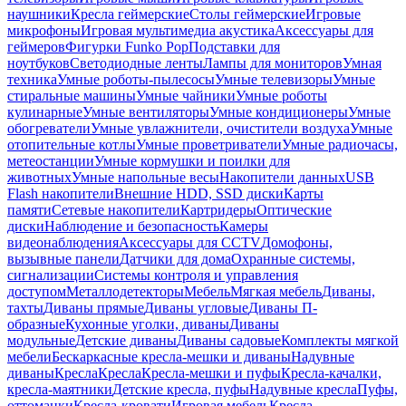
наушники
Кресла геймерские
Столы геймерские
Игровые
микрофоны
Игровая мультимедиа акустика
Аксессуары для
геймеров
Фигурки Funko Pop
Подставки для
ноутбуков
Светодиодные ленты
Лампы для мониторов
Умная
техника
Умные роботы-пылесосы
Умные телевизоры
Умные
стиральные машины
Умные чайники
Умные роботы
кулинарные
Умные вентиляторы
Умные кондиционеры
Умные
обогреватели
Умные увлажнители, очистители воздуха
Умные
отопительные котлы
Умные проветриватели
Умные радиочасы,
метеостанции
Умные кормушки и поилки для
животных
Умные напольные весы
Накопители данных
USB
Flash накопители
Внешние HDD, SSD диски
Карты
памяти
Сетевые накопители
Картридеры
Оптические
диски
Наблюдение и безопасность
Камеры
видеонаблюдения
Аксессуары для CCTV
Домофоны,
вызывные панели
Датчики для дома
Охранные системы,
сигнализации
Системы контроля и управления
доступом
Металлодетекторы
Мебель
Мягкая мебель
Диваны,
тахты
Диваны прямые
Диваны угловые
Диваны П-
образные
Кухонные уголки, диваны
Диваны
модульные
Детские диваны
Диваны садовые
Комплекты мягкой
мебели
Бескаркасные кресла-мешки и диваны
Надувные
диваны
Кресла
Кресла
Кресла-мешки и пуфы
Кресла-качалки,
кресла-маятники
Детские кресла, пуфы
Надувные кресла
Пуфы,
оттоманки
Кресла-кровати
Игровая мебель
Кресла