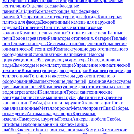
материалы
Шифер
Профнастил
Рулонная кровля
Кровельная
вентиляция
Отделка фасада
Фасадные
панели
Сайдинг
Комплектующие для фасадных
панелей
Декоративные штукатурки для фасада
Клинкерная
плитка для фасада
Декоративный камень для наружной
отделки
Отопление
Отопительные котлы
Газовые
колонки
Камины, печи-камины
Отопительные печи
Банные
печи
Водонагреватели
Радиаторы отопления, батареи
Теплый
пол
Теплые плинтусы
Системы антиобледенения
Управление
климатической техникой
Комплектующие для отопительного
оборудования
Стабилизаторы напряжения
Насосы
циркуляционные
Регулирующая арматура
Отвод и подвод
воды
Дымоходы и комплектующие
Управление климатической
техникой
Комплектующие для радиаторов
Комплектующие для
теплого пола
Топливо и аксессуары для отопительного
оборудования
Комплектующие для печей, каминов
Аксессуары
для каминов, печей
Комплектующие для отопительных котлов,
водонагревателей
Канализация
Тросы сантехнические,
вантузы
Прочистные машины
Трубы, фитинги внутренней
канализации
Трубы, фитинги наружной канализации
Люки
канализационные
Металлопрокат
Металлопрокат
Сваи
Заборы,
ограждения
Автоматика для ворот
Крепежные
изделия
Саморезы, шурупы
Гвозди
Анкеры, дюбели
Скобы,
штифты
Перфорированный крепеж
Гайки,
шайбы
Заклепки
Болты, винты, шпильки
Хомуты
Химические