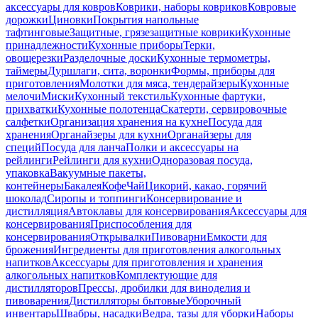
аксессуары для ковров
Коврики, наборы ковриков
Ковровые
дорожки
Циновки
Покрытия напольные
тафтинговые
Защитные, грязезащитные коврики
Кухонные
принадлежности
Кухонные приборы
Терки,
овощерезки
Разделочные доски
Кухонные термометры,
таймеры
Дуршлаги, сита, воронки
Формы, приборы для
приготовления
Молотки для мяса, тендерайзеры
Кухонные
мелочи
Миски
Кухонный текстиль
Кухонные фартуки,
прихватки
Кухонные полотенца
Скатерти, сервировочные
салфетки
Организация хранения на кухне
Посуда для
хранения
Органайзеры для кухни
Органайзеры для
специй
Посуда для ланча
Полки и аксессуары на
рейлинги
Рейлинги для кухни
Одноразовая посуда,
упаковка
Вакуумные пакеты,
контейнеры
Бакалея
Кофе
Чай
Цикорий, какао, горячий
шоколад
Сиропы и топпинги
Консервирование и
дистилляция
Автоклавы для консервирования
Аксессуары для
консервирования
Приспособления для
консервирования
Открывалки
Пивоварни
Емкости для
брожения
Ингредиенты для приготовления алкогольных
напитков
Аксессуары для приготовления и хранения
алкогольных напитков
Комплектующие для
дистилляторов
Прессы, дробилки для виноделия и
пивоварения
Дистилляторы бытовые
Уборочный
инвентарь
Швабры, насадки
Ведра, тазы для уборки
Наборы