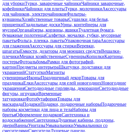
для уборки
Турки, заварочные чайники
Чайники заварочные,
кофейники
Чайники для плиты
Турки, молочники
Аксессуары
для чайников, электрочайников
Фильтры-
кувшины
Хозяйственные товары
Сушилки для белья,
прищепки
Гладильные доски
Урны, контейнеры для
мусора
Органайзеры, корзины, ящики
Туалетная бумага,
бумажные полотенца
Салфетки, мочалки, губки, мусорные
пакеты
Фольга, пленка, пакеты
Упаковочная тара
Аксессуары
для глажения
Аксессуары для стирки
Веревки,
шпагаты
Емкости, дозаторы для моющих средств
Вешалки-
плечики
Мешки хозяйственные
Сувениры
Копилки
Картины,
постеры
Фотоальбомы
Рамки для фотографий,
картин
Предметы интерьера
Шкатулки, подставки для
украшений
Статуэтки
Магниты
сувенирные
Иконы
Праздничный декор
Товары для
праздника
Елки
Аксессуары для елей новогодних
Новогодние
украшения
Светодиодные гирлянды, декорации
Светодиодные
фигуры, игрушки
Временные
татуировки
Фотобутафория
Товары для
маскарада
Подарки
Подарки, подарочные наборы
Подарочные
наборы косметики для лица и тела
Наборы для
бритья
Оформление подарков
Сантехника и
водоснабжение
Сантехника
Душевые кабины, поддоны,
двери
Ванны
Унитазы
Умывальники
Умывальники со
смесителями
Смесители
Душевые панели,