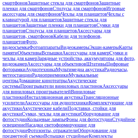
смартфонов
Защитные стекла для смартфонов
Защитные
пленки для смартфонов
Стилусы для смартфонов
Игровые
аксессуары для смартфонов
Чехлы для планшетов
Чехлы с
клавиатурой для планшетов
Защитные стекла для
планшетов
Защитные пленки для планшетов
Сумки для
планшетов
Стилусы для планшетов
Аксессуары для
планшетов, смартфонов
Кабели для телефонов,
планшетов
Фото,
видеосъемка
Фотоаппараты
Видеокамеры
Экшн-камеры
Карты
памяти
Объективы
Вспышки
Аксессуары для камер
Сумки и
чехлы для камер
Зарядные устройства, аккумуляторы для фото,
видеокамер
Аксессуары для объективов
Штативы
Цифровые
фоторамки
Аудиотехника
Мультимедиа акустика
Радиочасы,
метеостанции
Радиоприемники
Музыкальные
центры
Домашние кинотеатры
Акустические
системы
Проигрыватели виниловых пластинок
Аксессуары
для виниловых проигрывателей
Виниловые
пластинки
Инсталляционная акустика
Трансляционные
усилители
Аксессуары для аудиотехники
Комплектующие для
акустики
Акустические кабели
Подставки, стойки для
акустики
Сумки, чехлы для акустики
Оборудование для
фотостудии
Кольцевые лампы
Фоны для фотостудии
Студийное
освещение
Насадки светоформирующие для
фотостудии
Фотозонты, отражатели
Оборудование для
предметной съемки
Вспышки студийные
Комплекты