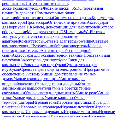
репликаторы
Интерактивные панели,
доски
Комплектующие
Жесткие диски, SSD
Оперативная
память
Видеокарты
Компьютерные блоки
питания
Материнские платы
Системы охлаждения
Корпуса для
компьютеров
Процессоры
Оптические приводы
Аксессуары
для корпусов ПК
Боксы, док-станции для накопителей
Сетевое
оборудование
Маршрутизаторы, DSL-модемы
Wi-Fi точки
доступа, усилители сигнала
Беспроводные
адаптеры
Коммутаторы
Сетевые адаптеры
Powerline
Сетевые
комплектующие
IP-телефония
Медиаконвертеры
Кабели,
переходники сетевые
Антенны для беспроводной
связи
Аксессуары для компьютерной техники
Подставки для
ноутбуков
Аксессуары для ноутбуков
Очки для
компьютера
Рюкзаки для ноутбуков
Сумки, чехлы для
ноутбуков
Средства для ухода за электроникой
Программное
обеспечение
Система Умный дом
Управление умным
домом
Умные колонки, станции
Умные камеры
видеонаблюдения
Умные датчики для дома
Умные
лампы
Умные выключатели
Умные розетки
Умные
светильники
Умные светодиодные ленты
Умные реле
Умные
замки
Умные домофоны
Умные карнизы
Умные
терморегуляторы
Игровая зона
Игровые приставки
Игры для
приставок
Игровые контроллеры
Игровые ноутбуки
Игровые
компьютеры
Игровые видеокарты
Игровые мониторы
Игровые
телевизоры
Игровые мыши
Игровые клавиатуры
Игровые