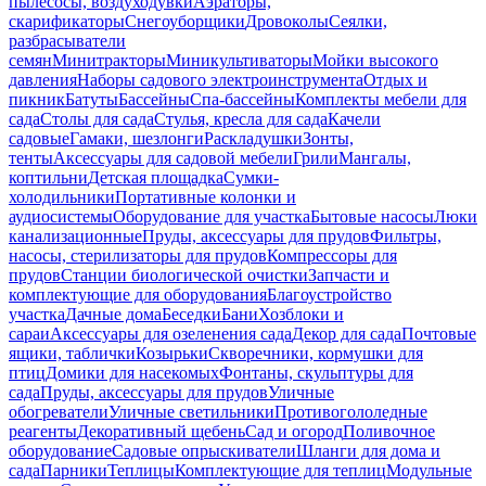
пылесосы, воздуходувки
Аэраторы,
скарификаторы
Снегоуборщики
Дровоколы
Сеялки,
разбрасыватели
семян
Минитракторы
Миникультиваторы
Мойки высокого
давления
Наборы садового электроинструмента
Отдых и
пикник
Батуты
Бассейны
Спа-бассейны
Комплекты мебели для
сада
Столы для сада
Стулья, кресла для сада
Качели
садовые
Гамаки, шезлонги
Раскладушки
Зонты,
тенты
Аксессуары для садовой мебели
Грили
Мангалы,
коптильни
Детская площадка
Сумки-
холодильники
Портативные колонки и
аудиосистемы
Оборудование для участка
Бытовые насосы
Люки
канализационные
Пруды, аксессуары для прудов
Фильтры,
насосы, стерилизаторы для прудов
Компрессоры для
прудов
Станции биологической очистки
Запчасти и
комплектующие для оборудования
Благоустройство
участка
Дачные дома
Беседки
Бани
Хозблоки и
сараи
Аксессуары для озеленения сада
Декор для сада
Почтовые
ящики, таблички
Козырьки
Скворечники, кормушки для
птиц
Домики для насекомых
Фонтаны, скульптуры для
сада
Пруды, аксессуары для прудов
Уличные
обогреватели
Уличные светильники
Противогололедные
реагенты
Декоративный щебень
Сад и огород
Поливочное
оборудование
Садовые опрыскиватели
Шланги для дома и
сада
Парники
Теплицы
Комплектующие для теплиц
Модульные