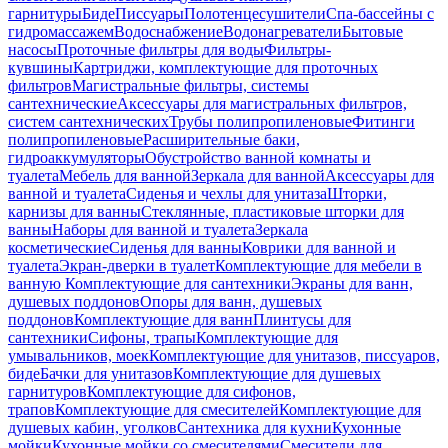
гарнитуры
Биде
Писсуары
Полотенцесушители
Спа-бассейны с
гидромассажем
Водоснабжение
Водонагреватели
Бытовые
насосы
Проточные фильтры для воды
Фильтры-
кувшины
Картриджи, комплектующие для проточных
фильтров
Магистральные фильтры, системы
сантехнические
Аксессуары для магистральных фильтров,
систем сантехнических
Трубы полипропиленовые
Фитинги
полипропиленовые
Расширительные баки,
гидроаккумуляторы
Обустройство ванной комнаты и
туалета
Мебель для ванной
Зеркала для ванной
Аксессуары для
ванной и туалета
Сиденья и чехлы для унитаза
Шторки,
карнизы для ванны
Стеклянные, пластиковые шторки для
ванны
Наборы для ванной и туалета
Зеркала
косметические
Сиденья для ванны
Коврики для ванной и
туалета
Экран-дверки в туалет
Комплектующие для мебели в
ванную
Комплектующие для сантехники
Экраны для ванн,
душевых поддонов
Опоры для ванн, душевых
поддонов
Комплектующие для ванн
Плинтусы для
сантехники
Сифоны, трапы
Комплектующие для
умывальников, моек
Комплектующие для унитазов, писсуаров,
биде
Бачки для унитазов
Комплектующие для душевых
гарнитуров
Комплектующие для сифонов,
трапов
Комплектующие для смесителей
Комплектующие для
душевых кабин, уголков
Сантехника для кухни
Кухонные
мойки
Кухонные мойки со смесителями
Смесители для