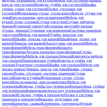
модули
Столешницы для кухни
Мебель для гостиной
Диваны,
кресла для гостиной
Комоды, тумбы для гостиной
Шкафы,
стенки, горки для гостиной
Полки, стеллажи для
гостиной
Журнальные столы, столы-книги
Кресла, стулья для
дома
Кресла-качалки, кресла-маятники
Мебель для
кухни
Столы, столики
Стулья для кухни
Стулья, табуреты
барные
Кухонный гарнитур
Кухонные модули
Кухонные
уголки, диваны
Стульчики для кормления
Системы хранения
для кухни
Мебель для ванной
Тумбы, консоли для
ванной
Шкафы, пеналы для ванной
Шкафчики, полки для
ванной
Зеркала для ванной
Аксессуары для ванной
Мебель-
трансформер
Мебель-трансформер
Кровати-
трансформеры
Детские кроватки-трансформеры
Столы-
трансформеры
Мебель для спальни
Зеркала
Комплекты мебели
для спальни
Прикроватные тумбы
Комоды и тумбы для
спальни
Туалетные столики
Шкафы для спальни
Мебель для
жилых комнат
Диваны, кресла для дома
Шкафы, стенки,
секции
Полки, стеллажи, системы хранения
Стулья,
кресла
Комоды и тумбы
Журнальные столы, столы-
книги
Кресла-качалки, кресла-маятники
Мебель для
телевизора
Комоды, тумбы под телевизор
Кронштейны, стойки
для телевизора
Каминокомплекты под телевизор
Мебель для
прихожей
Секции, тумбы в прихожую
Полки и системы
хранения в прихожую
Вешалки, подставки для
зонтов
Банкетки, скамьи
Ключницы, газетницы
Детская