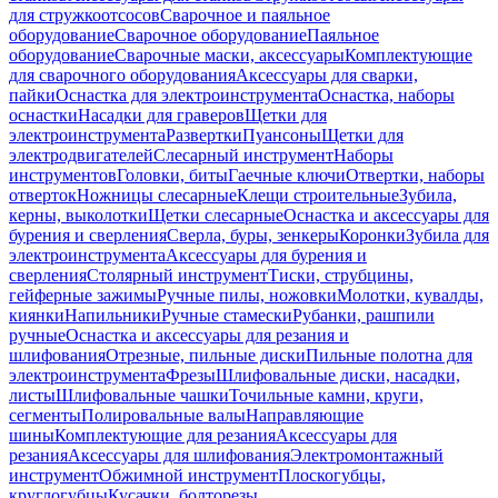
для стружкоотсосов
Сварочное и паяльное
оборудование
Сварочное оборудование
Паяльное
оборудование
Сварочные маски, аксессуары
Комплектующие
для сварочного оборудования
Аксессуары для сварки,
пайки
Оснастка для электроинструмента
Оснастка, наборы
оснастки
Насадки для граверов
Щетки для
электроинструмента
Развертки
Пуансоны
Щетки для
электродвигателей
Слесарный инструмент
Наборы
инструментов
Головки, биты
Гаечные ключи
Отвертки, наборы
отверток
Ножницы слесарные
Клещи строительные
Зубила,
керны, выколотки
Щетки слесарные
Оснастка и аксессуары для
бурения и сверления
Сверла, буры, зенкеры
Коронки
Зубила для
электроинструмента
Аксессуары для бурения и
сверления
Столярный инструмент
Тиски, струбцины,
гейферные зажимы
Ручные пилы, ножовки
Молотки, кувалды,
киянки
Напильники
Ручные стамески
Рубанки, рашпили
ручные
Оснастка и аксессуары для резания и
шлифования
Отрезные, пильные диски
Пильные полотна для
электроинструмента
Фрезы
Шлифовальные диски, насадки,
листы
Шлифовальные чашки
Точильные камни, круги,
сегменты
Полировальные валы
Направляющие
шины
Комплектующие для резания
Аксессуары для
резания
Аксессуары для шлифования
Электромонтажный
инструмент
Обжимной инструмент
Плоскогубцы,
круглогубцы
Кусачки, болторезы,