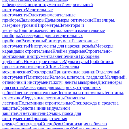
кабелерезы
Специнструменты
Измерительный
инструмент
Мерительные
инструменты
Электроизмерительные
приборы
Дальномеры
Дальномеры оптические
Нивелиры,
лазерные уровни
Пирометры
Детекторы и
тестеры
Толщиномеры
Специальные измерительные
приборы
Аксессуары для измерительных
приборов
Разметочный инструмент
Разметочные
инструменты
Инструменты для нарезки резьбы
Маркеры,
карандаши строительные
Клейма ударные
Строительно-
монтажный инструмент
Заклепочники
Труборезы,
трубогибы
Ножи строительные
Мультитулы
Пробойники,
просекатели отверстий
Ломы
Степлеры
механические
Стеклорезы
Прикаточные валики
Отделочный
инструмент
Плиткорезы
Кельмы, шпатели, гладилки
Малярный,
отделочный инструмент
Скотч, ленты малярные
Диспенсеры
для скотча
Аксессуары для малярных, отделочных
работ
Пленки строительные
Лестницы и стремянки
Лестницы,
стремянки
Чердачные лестницы
Элементы
лестниц
Подъемники строительные
Спецодежда и средства
защиты
Средства индивидуальной
защиты
Огнетушители
Сумки, пояса для
инструментов
Производственная
одежда
Спецодежда
Спецобувь
Организация рабочего
пространства
Фонари, прожекторы
Кейсы, ящики для