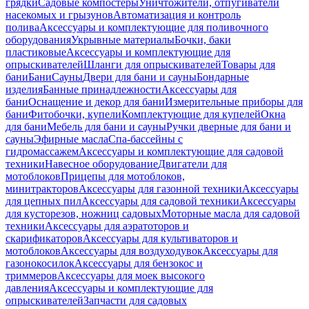
грядки
Садовые компостеры
Уничтожители, отпугиватели
насекомых и грызунов
Автоматизация и контроль
полива
Аксессуары и комплектующие для поливочного
оборудования
Укрывные материалы
Бочки, баки
пластиковые
Аксессуары и комплектующие для
опрыскивателей
Шланги для опрыскивателей
Товары для
бани
Бани
Сауны
Двери для бани и сауны
Бондарные
изделия
Банные принадлежности
Аксессуары для
бани
Оснащение и декор для бани
Измерительные приборы для
бани
Фитобочки, купели
Комплектующие для купелей
Окна
для бани
Мебель для бани и сауны
Ручки дверные для бани и
сауны
Эфирные масла
Спа-бассейны с
гидромассажем
Аксессуары и комплектующие для садовой
техники
Навесное оборудование
Двигатели для
мотоблоков
Прицепы для мотоблоков,
минитракторов
Аксессуары для газонной техники
Аксессуары
для цепных пил
Аксессуары для садовой техники
Аксессуары
для кусторезов, ножниц садовых
Моторные масла для садовой
техники
Аксессуары для аэратоторов и
скарификаторов
Аксессуары для культиваторов и
мотоблоков
Аксессуары для воздуходувок
Аксессуары для
газонокосилок
Аксессуары для бензокос и
триммеров
Аксессуары для моек высокого
давления
Аксессуары и комплектующие для
опрыскивателей
Запчасти для садовых