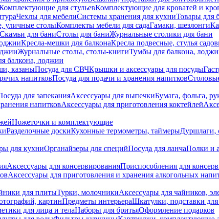
Комплектующие для стульев
Комплектующие для кроватей и кро
итура
Чехлы для мебели
Системы хранения для кухни
Товары для 
, уличные столы
Комплекты мебели для сада
Гамаки, шезлонги
Ка
Скамьи для бани
Столы для бани
Журнальные столики для бани
лоджии
Кресла-мешки для балкона
Кресла подвесные, стулья садо
оджии
Журнальные столы, столы-книги
Тумбы для балкона, лодж
я балкона, лоджии
ши, казаны
Посуда для СВЧ
Крышки и аксессуары для посуды
Гаст
орячих напитков
Посуда для подачи и хранения напитков
Столовы
Посуда для запекания
Аксессуары для выпечки
Бумага, фольга, р
хранения напитков
Аксессуары для приготовления коктейлей
Аксе
ожей
Ножеточки и комплектующие
ки
Разделочные доски
Кухонные термометры, таймеры
Дуршлаги, 
ры для кухни
Органайзеры для специй
Посуда для ланча
Полки и 
ия
Аксессуары для консервирования
Приспособления для консер
ков
Аксессуары для приготовления и хранения алкогольных напи
йники для плиты
Турки, молочники
Аксессуары для чайников, э
отографий, картин
Предметы интерьера
Шкатулки, подставки дл
етики для лица и тела
Наборы для бритья
Оформление подарков
льтры для воды
Фильтры-кувшины
Картриджи, комплектующие д