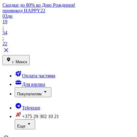
Скидки до 80% ко Дню Рождения!
промокод HAPPY22
03
дн
19
:
54
:
22
г. Минск
Оплата частями
Для юрлиц
Покупателям
Telegram
+375 29
302 10 21
Еще