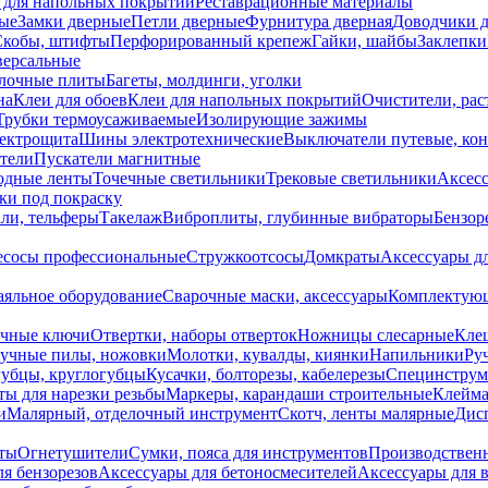
 для напольных покрытий
Реставрационные материалы
ые
Замки дверные
Петли дверные
Фурнитура дверная
Доводчики 
Скобы, штифты
Перфорированный крепеж
Гайки, шайбы
Заклепки
ерсальные
лочные плиты
Багеты, молдинги, уголки
на
Клеи для обоев
Клеи для напольных покрытий
Очистители, рас
Трубки термоусаживаемые
Изолирующие зажимы
лектрощита
Шины электротехнические
Выключатели путевые, ко
атели
Пускатели магнитные
одные ленты
Точечные светильники
Трековые светильники
Аксесс
и под покраску
ли, тельферы
Такелаж
Виброплиты, глубинные вибраторы
Бензор
сосы профессиональные
Стружкоотсосы
Домкраты
Аксессуары д
аяльное оборудование
Сварочные маски, аксессуары
Комплектующ
ечные ключи
Отвертки, наборы отверток
Ножницы слесарные
Кле
учные пилы, ножовки
Молотки, кувалды, киянки
Напильники
Ру
убцы, круглогубцы
Кусачки, болторезы, кабелерезы
Специнструм
ы для нарезки резьбы
Маркеры, карандаши строительные
Клейма
и
Малярный, отделочный инструмент
Скотч, ленты малярные
Дисп
иты
Огнетушители
Сумки, пояса для инструментов
Производствен
я бензорезов
Аксессуары для бетоносмесителей
Аксессуары для 