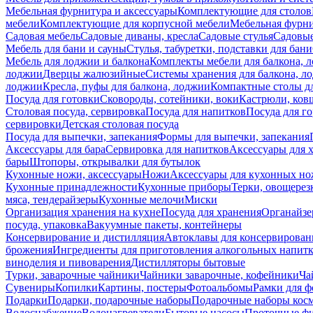
Мебельная фурнитура и аксессуары
Комплектующие для столов
мебели
Комплектующие для корпусной мебели
Мебельная фурн
Садовая мебель
Садовые диваны, кресла
Садовые стулья
Садовые
Мебель для бани и сауны
Стулья, табуретки, подставки для бани
Мебель для лоджии и балкона
Комплекты мебели для балкона, 
лоджии
Дверцы жалюзийные
Системы хранения для балкона, л
лоджии
Кресла, пуфы для балкона, лоджии
Компактные столы дл
Посуда для готовки
Сковороды, сотейники, воки
Кастрюли, ков
Столовая посуда, сервировка
Посуда для напитков
Посуда для г
сервировки
Детская столовая посуда
Посуда для выпечки, запекания
Формы для выпечки, запекания
Аксессуары для бара
Сервировка для напитков
Аксессуары для 
бары
Штопоры, открывалки для бутылок
Кухонные ножи, аксессуары
Ножи
Аксессуары для кухонных н
Кухонные принадлежности
Кухонные приборы
Терки, овощерез
мяса, тендерайзеры
Кухонные мелочи
Миски
Организация хранения на кухне
Посуда для хранения
Органайзе
посуда, упаковка
Вакуумные пакеты, контейнеры
Консервирование и дистилляция
Автоклавы для консервирован
брожения
Ингредиенты для приготовления алкогольных напит
виноделия и пивоварения
Дистилляторы бытовые
Турки, заварочные чайники
Чайники заварочные, кофейники
Ча
Сувениры
Копилки
Картины, постеры
Фотоальбомы
Рамки для ф
Подарки
Подарки, подарочные наборы
Подарочные наборы косм
Водоснабжение
Водонагреватели
Бытовые насосы
Проточные фи