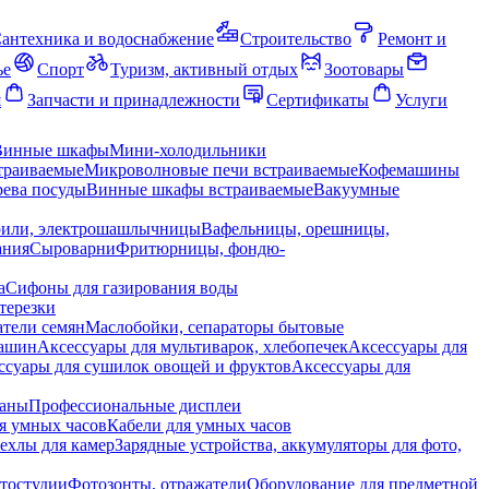
антехника и водоснабжение
Строительство
Ремонт и
ье
Спорт
Туризм, активный отдых
Зоотовары
я
Запчасти и принадлежности
Сертификаты
Услуги
Винные шкафы
Мини-холодильники
траиваемые
Микроволновые печи встраиваемые
Кофемашины
ева посуды
Винные шкафы встраиваемые
Вакуумные
рили, электрошашлычницы
Вафельницы, орешницы,
ания
Сыроварни
Фритюрницы, фондю-
а
Сифоны для газирования воды
терезки
тели семян
Маслобойки, сепараторы бытовые
машин
Аксессуары для мультиварок, хлебопечек
Аксессуары для
ссуары для сушилок овощей и фруктов
Аксессуары для
раны
Профессиональные дисплеи
я умных часов
Кабели для умных часов
ехлы для камер
Зарядные устройства, аккумуляторы для фото,
тостудии
Фотозонты, отражатели
Оборудование для предметной