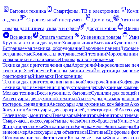
Бытовая техника
Смартфоны, ТВ и электроника
Комп
отделка
Строительный инструмент
Дом и сад
Авто и 
Товары для бизнеса, склада и офиса
Досуг и хобби
Ювели
Все акции
Оплата частями
Уцененные товары
Умны
Крупная техника для кухни
Холодильники
Вытяжки
Кухонные 
Встраиваемая техника, оборудование
Варочные панели
Духовые
встраиваемые
Комплекты встраиваемой техники
Морозильники 
упаковщики встраиваемые
Пароварки встраиваемые
Техника для приготовления еды
Аэрогрили
Микроволновые пе
кексницы
Хлебопечки
Ростеры, мини-печи
Йогуртницы, морож
фритюрницы
Яйцеварки
Попкорницы
Техника для приготовления напитков
Электрочайники
Кофевар
Техника для измельчения продуктов
Блендеры
Кухонные комбай
Мелкая техника
Весы кухонные, бытовые
Сушилки для овощей 
Аксессуары для кухонной техники
Аксессуары для микроволно
тостеров, сэндвичниц
Аксессуары для кухонных комбайнов
Акс
йогуртниц
Аксессуары для аэрогрилей, электрогрилей
Аксессуа
Телевизоры, мониторы
Телевизоры
Мониторы
Мониторы-телеви
Смарт-часы, аксессуары
Умные часы
Фитнес-браслеты
Умные ча
Фото, видеосъемка
Фотоаппараты
Видеокамеры
Экшн-камеры
Ка
видеокамер
Аксессуары для объективов
Штативы
Цифровые фот
Оборудование для фотостудии
Кольцевые лампы
Фоны для фото