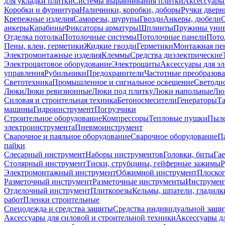
для укладки плитки
Системы выравнивания плитки
Аксессуары
Коробки и фурнитура
Наличники, коробки, доборы
Ручки дверн
Крепежные изделия
Саморезы, шурупы
Гвозди
Анкеры, дюбели
анкеры
Карабины
Фиксаторы арматуры
Шплинты
Пружины унив
Отделка потолка
Потолочные системы
Потолочные панели
Пото
Пены, клеи, герметики
Жидкие гвозди
Герметики
Монтажная пе
Электромонтажные изделия
Клеммы
Средства диэлектрические
Электрощитовое оборудование
Электрощиты
Аксессуары для э
управления
Рубильники
Предохранители
Частотные преобразов
Светотехника
Промышленное и сигнальное освещение
Светоди
Люки
Люки ревизионные
Люки под плитку
Люки напольные
Люк
Силовая и строительная техника
Бетоносмесители
Генераторы
Та
машины
Гидроинструмент
Погрузчики
Строительное оборудование
Компрессоры
Тепловые пушки
Пыле
электроинструмента
Пневмоинструмент
Сварочное и паяльное оборудование
Сварочное оборудование
П
пайки
Слесарный инструмент
Наборы инструментов
Головки, биты
Га
Столярный инструмент
Тиски, струбцины, гейферные зажимы
Р
Электромонтажный инструмент
Обжимной инструмент
Плоског
Разметочный инструмент
Разметочные инструменты
Инструмент
Отделочный инструмент
Плиткорезы
Кельмы, шпатели, гладилк
работ
Пленки строительные
Спецодежда и средства защиты
Средства индивидуальной защ
Аксессуары для силовой и строительной техники
Аксессуары дл