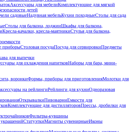
ваток
Аксессуары для мебели
Комплектующие для мягкой
безопасности детей
чели садовые
Надувная мебель
Кухни походные
Столы для сада
вые
Столы для балкона, лоджии
Шкафы для балкона,
ии
Кресла-качалки, кресла-маятники
Стулья для балкона,
роемкости
е приборы
Столовая посуда
Посуда для сервировки
Предметы
укава для выпечки
ссуары для охлаждения напитков
Наборы для бара, мини-
сита, воронки
Формы, приборы для приготовления
Молотки для
аксессуары на рейлинги
Рейлинги для кухни
Одноразовая
вирования
Открывалки
Пивоварни
Емкости для
тков
Комплектующие для дистилляторов
Прессы, дробилки для
лектрочайников
Фильтры-кувшины
я украшений
Статуэтки
Магниты сувенирные
Иконы
ля проточных фильтров
Магистральные фильтры, системы