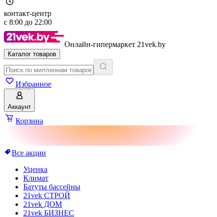
контакт-центр
с
8:00
до
22:00
Онлайн-гипермаркет 21vek.by
Каталог товаров
Избранное
Аккаунт
Корзина
Все акции
Уценка
Климат
Батуты бассейны
21vek СТРОЙ
21vek ДОМ
21vek БИЗНЕС