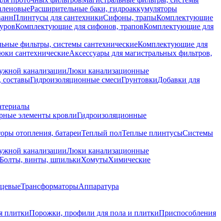
иленовые
Расширительные баки, гидроаккумуляторы
ванн
Плинтусы для сантехники
Сифоны, трапы
Комплектующие
уров
Комплектующие для сифонов, трапов
Комплектующие для
ьные фильтры, системы сантехнические
Комплектующие для
юки сантехнические
Аксессуары для магистральных фильтров,
ружной канализации
Люки канализационные
 составы
Гидроизоляционные смеси
Грунтовки
Добавки для
атериалы
рные элементы кровли
Гидроизоляционные
оры отопления, батареи
Теплый пол
Теплые плинтусы
Системы
ружной канализации
Люки канализационные
Болты, винты, шпильки
Хомуты
Химические
нцевые
Трансформаторы
Аппаратура
я плитки
Порожки, профили для пола и плитки
Приспособления