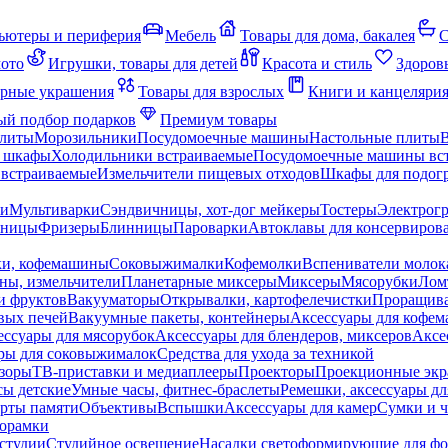
ьютеры и периферия
Мебель
Товары для дома, бакалея
С
мото
Игрушки, товары для детей
Красота и стиль
Здоров
рные украшения
Товары для взрослых
Книги и канцеляри
й подбор подарков
Премиум товары
плиты
Морозильники
Посудомоечные машины
Настольные плиты
 шкафы
Холодильники встраиваемые
Посудомоечные машины вс
встраиваемые
Измельчители пищевых отходов
Шкафы для подогр
чи
Мультиварки
Сэндвичницы, хот-дог мейкеры
Тостеры
Электрог
еницы
Фризеры
Блинницы
Пароварки
Автоклавы для консервиров
ки, кофемашины
Соковыжималки
Кофемолки
Вспениватели молок
ны, измельчители
Планетарные миксеры
Миксеры
Мясорубки
Лом
и фруктов
Вакууматоры
Открывалки, картофелечистки
Проращива
вых печей
Вакуумные пакеты, контейнеры
Аксессуары для кофе
ессуары для мясорубок
Аксессуары для блендеров, миксеров
Аксе
ры для соковыжималок
Средства для ухода за техникой
зоры
ТВ-приставки и медиаплееры
Проекторы
Проекционные эк
сы детские
Умные часы, фитнес-браслеты
Ремешки, аксессуары дл
рты памяти
Объективы
Вспышки
Аксессуары для камер
Сумки и ч
орамки
студии
Студийное освещение
Насадки светоформирующие для фо