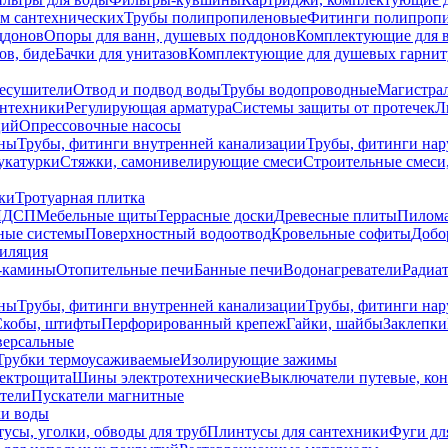
ем сантехнических
Трубы полипропиленовые
Фитинги полипроп
ддонов
Опоры для ванн, душевых поддонов
Комплектующие для 
ов, биде
Бачки для унитазов
Комплектующие для душевых гарнит
есушители
Отвод и подвод воды
Трубы водопроводные
Магистрал
антехники
Регулирующая арматура
Системы защиты от протечек
Л
ций
Опрессовочные насосы
ны
Трубы, фитинги внутренней канализации
Трубы, фитинги на
катурки
Стяжки, самонивелирующие смеси
Строительные смеси,
ки
Тротуарная плитка
ЛДСП
Мебельные щиты
Террасные доски
Древесные плиты
Пилом
ные системы
Поверхностный водоотвод
Кровельные софиты
Добо
тиляция
-камины
Отопительные печи
Банные печи
Водонагреватели
Радиат
ны
Трубы, фитинги внутренней канализации
Трубы, фитинги на
Скобы, штифты
Перфорированный крепеж
Гайки, шайбы
Заклепки
ерсальные
Трубки термоусаживаемые
Изолирующие зажимы
лектрощита
Шины электротехнические
Выключатели путевые, ко
атели
Пускатели магнитные
ки воды
усы, уголки, обводы для труб
Плинтусы для сантехники
Фуги дл