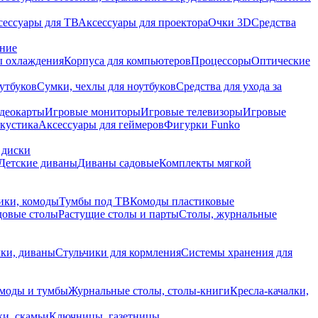
сессуары для ТВ
Аксессуары для проектора
Очки 3D
Средства
ание
 охлаждения
Корпуса для компьютеров
Процессоры
Оптические
утбуков
Сумки, чехлы для ноутбуков
Средства для ухода за
деокарты
Игровые мониторы
Игровые телевизоры
Игровые
акустика
Аксессуары для геймеров
Фигурки Funko
 диски
Детские диваны
Диваны садовые
Комплекты мягкой
ики, комоды
Тумбы под ТВ
Комоды пластиковые
довые столы
Растущие столы и парты
Столы, журнальные
ки, диваны
Стульчики для кормления
Системы хранения для
моды и тумбы
Журнальные столы, столы-книги
Кресла-качалки,
ки, скамьи
Ключницы, газетницы