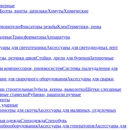
дверные
Болты, винты, шпильки
Хомуты
Химические
творители
Фиксаторы резьбы
Клеи
Герметики, пены
нцевые
Трансформаторы
Аппаратура
уары для светотехники
Аксессуары для светодиодных лент
езы, резчики швов
Стойки, дрели для бурения
Затирочные
ля компрессоров, пневмосистем
Системы пылеудаления для
ие для сварочного оборудования
Аксессуары для сварки,
щи строительные
Зубила, керны, выколотки
Щетки слесарные
чные стамески
Рубанки, рашпили ручные
енты
 ударные
енсеры для скотча
Аксессуары для малярных, отделочных
ная одежда
Спецодежда
Спецобувь
виброоборудования
Аксессуары для генераторов
Аксессуары для