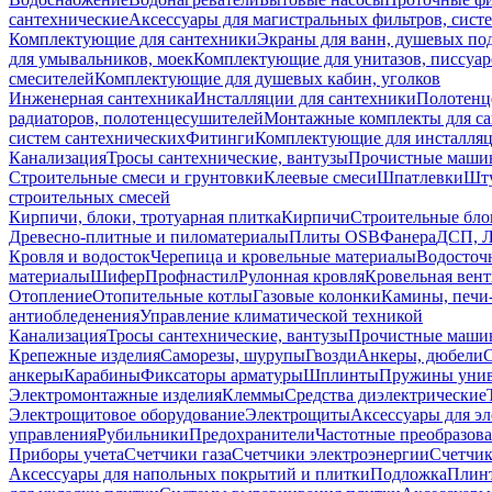
сантехнические
Аксессуары для магистральных фильтров, сист
Комплектующие для сантехники
Экраны для ванн, душевых по
для умывальников, моек
Комплектующие для унитазов, писсуар
смесителей
Комплектующие для душевых кабин, уголков
Инженерная сантехника
Инсталляции для сантехники
Полотенц
радиаторов, полотенцесушителей
Монтажные комплекты для с
систем сантехнических
Фитинги
Комплектующие для инсталля
Канализация
Тросы сантехнические, вантузы
Прочистные маши
Строительные смеси и грунтовки
Клеевые смеси
Шпатлевки
Шту
строительных смесей
Кирпичи, блоки, тротуарная плитка
Кирпичи
Строительные бло
Древесно-плитные и пиломатериалы
Плиты OSB
Фанера
ДСП, 
Кровля и водосток
Черепица и кровельные материалы
Водосточ
материалы
Шифер
Профнастил
Рулонная кровля
Кровельная вен
Отопление
Отопительные котлы
Газовые колонки
Камины, печи
антиобледенения
Управление климатической техникой
Канализация
Тросы сантехнические, вантузы
Прочистные маши
Крепежные изделия
Саморезы, шурупы
Гвозди
Анкеры, дюбели
анкеры
Карабины
Фиксаторы арматуры
Шплинты
Пружины унив
Электромонтажные изделия
Клеммы
Средства диэлектрические
Электрощитовое оборудование
Электрощиты
Аксессуары для э
управления
Рубильники
Предохранители
Частотные преобразов
Приборы учета
Счетчики газа
Счетчики электроэнергии
Счетчи
Аксессуары для напольных покрытий и плитки
Подложка
Плинт