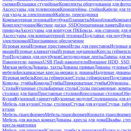
съемки
Вспышки студийные
Комплекты оборудования для фото
Аксессуары для телевизоров
Кронштейны, стойки
Кабели для т
для ухода за электроникой
Кабели, переходники
Компьютерная техника
Ноутбуки
Планшеты
Моноблоки
Компью
Комплектующие
Жесткие диски, SSD
Оперативная память
Видео
приводы
Аксессуары для корпусов ПК
Боксы, док-станции для 
Аксессуары для компьютерной техники
Подставки для ноутбук
электроникой
Программное обеспечение
Игровая зона
Игровые приставки
Игры для приставок
Игровые 
мыши
Игровые клавиатуры
Игровые наушники
Кресла геймерск
Pop
Подставки для ноутбуков
Светодиодные ленты
Лампы для м
Накопители данных
USB Flash накопители
Внешние HDD, SSD 
Мягкая мебель
Диваны, тахты
Диваны прямые
Диваны угловые
Д
мебели
Бескаркасные кресла-мешки и диваны
Надувные диваны
Игровая мебель
Кресла геймерские
Столы геймерские
Подставки
Комоды, тумбы
Комоды
Тумбы
Прикроватные тумбы
Обувницы, 
Столы
Кухонные столы
Барные столы
Столы письменные, комп
столики для бани
Приставные столики
Консольные столики
Обе
Кухня
Кухонный гарнитур
Кухонные модули
Столешницы для к
Мебель для кухни
Столы, столики
Стулья для кухни
Стулья, таб
кухни
Мебель-трансформер
Мебель-трансформер
Кровати-трансформе
Мебель для жилых комнат
Диваны, кресла для дома
Шкафы, стен
кресла-маятники
Мебель для прихожей
Секции, тумбы в прихожую
Полки и сист