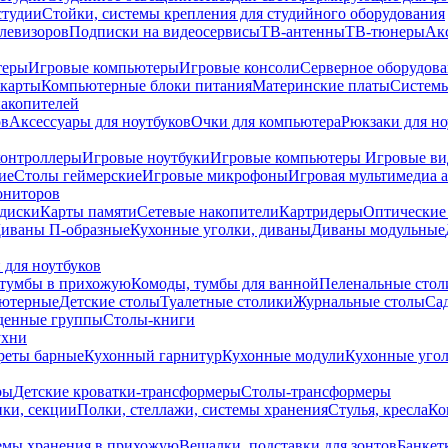
студии
Стойки, системы крепления для студийного оборудования
елевизоров
Подписки на видеосервисы
ТВ-антенны
ТВ-тюнеры
Ак
теры
Игровые компьютеры
Игровые консоли
Серверное оборудов
карты
Компьютерные блоки питания
Материнские платы
Системы
накопителей
ов
Аксессуары для ноутбуков
Очки для компьютера
Рюкзаки для но
контроллеры
Игровые ноутбуки
Игровые компьютеры
Игровые ви
ие
Столы геймерские
Игровые микрофоны
Игровая мультимедиа 
ониторов
диски
Карты памяти
Сетевые накопители
Картридеры
Оптические
иваны П-образные
Кухонные уголки, диваны
Диваны модульные
 для ноутбуков
тумбы в прихожую
Комоды, тумбы для ванной
Пеленальные стол
ьютерные
Детские столы
Туалетные столики
Журнальные столы
Са
денные группы
Столы-книги
ухни
уреты барные
Кухонный гарнитур
Кухонные модули
Кухонные угол
ры
Детские кроватки-трансформеры
Столы-трансформеры
ки, секции
Полки, стеллажи, системы хранения
Стулья, кресла
Ко
емы хранения в прихожую
Вешалки, подставки для зонтов
Банкет