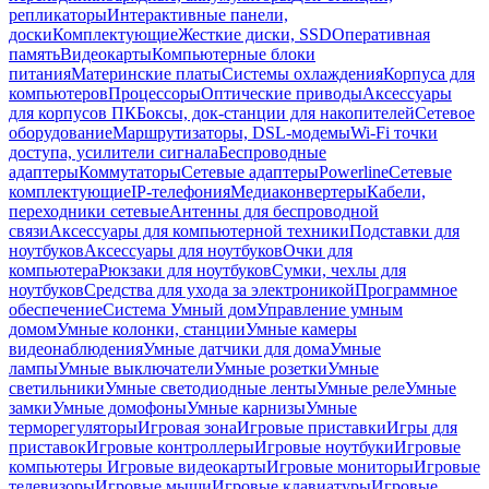
репликаторы
Интерактивные панели,
доски
Комплектующие
Жесткие диски, SSD
Оперативная
память
Видеокарты
Компьютерные блоки
питания
Материнские платы
Системы охлаждения
Корпуса для
компьютеров
Процессоры
Оптические приводы
Аксессуары
для корпусов ПК
Боксы, док-станции для накопителей
Сетевое
оборудование
Маршрутизаторы, DSL-модемы
Wi-Fi точки
доступа, усилители сигнала
Беспроводные
адаптеры
Коммутаторы
Сетевые адаптеры
Powerline
Сетевые
комплектующие
IP-телефония
Медиаконвертеры
Кабели,
переходники сетевые
Антенны для беспроводной
связи
Аксессуары для компьютерной техники
Подставки для
ноутбуков
Аксессуары для ноутбуков
Очки для
компьютера
Рюкзаки для ноутбуков
Сумки, чехлы для
ноутбуков
Средства для ухода за электроникой
Программное
обеспечение
Система Умный дом
Управление умным
домом
Умные колонки, станции
Умные камеры
видеонаблюдения
Умные датчики для дома
Умные
лампы
Умные выключатели
Умные розетки
Умные
светильники
Умные светодиодные ленты
Умные реле
Умные
замки
Умные домофоны
Умные карнизы
Умные
терморегуляторы
Игровая зона
Игровые приставки
Игры для
приставок
Игровые контроллеры
Игровые ноутбуки
Игровые
компьютеры
Игровые видеокарты
Игровые мониторы
Игровые
телевизоры
Игровые мыши
Игровые клавиатуры
Игровые