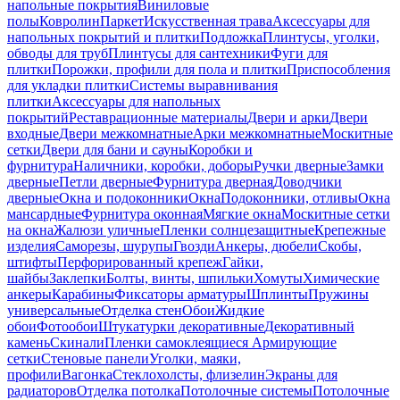
напольные покрытия
Виниловые
полы
Ковролин
Паркет
Искусственная трава
Аксессуары для
напольных покрытий и плитки
Подложка
Плинтусы, уголки,
обводы для труб
Плинтусы для сантехники
Фуги для
плитки
Порожки, профили для пола и плитки
Приспособления
для укладки плитки
Системы выравнивания
плитки
Аксессуары для напольных
покрытий
Реставрационные материалы
Двери и арки
Двери
входные
Двери межкомнатные
Арки межкомнатные
Москитные
сетки
Двери для бани и сауны
Коробки и
фурнитура
Наличники, коробки, доборы
Ручки дверные
Замки
дверные
Петли дверные
Фурнитура дверная
Доводчики
дверные
Окна и подоконники
Окна
Подоконники, отливы
Окна
мансардные
Фурнитура оконная
Мягкие окна
Москитные сетки
на окна
Жалюзи уличные
Пленки солнцезащитные
Крепежные
изделия
Саморезы, шурупы
Гвозди
Анкеры, дюбели
Скобы,
штифты
Перфорированный крепеж
Гайки,
шайбы
Заклепки
Болты, винты, шпильки
Хомуты
Химические
анкеры
Карабины
Фиксаторы арматуры
Шплинты
Пружины
универсальные
Отделка стен
Обои
Жидкие
обои
Фотообои
Штукатурки декоративные
Декоративный
камень
Скинали
Пленки самоклеящиеся
Армирующие
сетки
Стеновые панели
Уголки, маяки,
профили
Вагонка
Стеклохолсты, флизелин
Экраны для
радиаторов
Отделка потолка
Потолочные системы
Потолочные