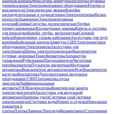
анкеры
Карабины
Фиксаторы арматуры
Шплинты
Пружины
универсальные
Электромонтажное оборудование
Розетки и
выключатели
Электрические звонки
Коробки
распределительные и подрозетники
Электропатроны
Вилки,
штепсели
Заземление
Электромонтажные
изделия
Клеммы
Средства диэлектрические
Трубки
термоусаживаемые
Изолирующие зажимы
Кабель и системы
для прокладки
Короба, трубы, металлорукав
Силовой
кабель
Наконечники, гильзы кабельные
Аксессуары для труб,
коробов
Кабельный крепеж
Арматура СИП
Электрощитовое
оборудование
Электрощиты
Аксессуары для
электрощита
Шины электротехнические
Выключатели
путевые, концевые
Трансформаторы
Аппаратура
управления
Рубильники
Предохранители
Частотные
преобразователи
Пускатели магнитные
Модульная
автоматика
Выключатели автоматические
Реле
Выключатели
нагрузки
Контакторы
Дополнительное модульное
оборудование
УЗИП
Автоматика пуска
двигателя
Дифференциальные
автоматы
УЗО
Конденсаторы
Комплексная защита
электродвигателей
Аксессуары для модульной
автоматики
Приборы учета
Счетчики газа
Счетчики
электроэнергии
Счетчики воды
Ремонт и отделка
Напольные
покрытия и
плитка
Плитка
Ламинат
Линолеум
Керамогранит
Спортивные