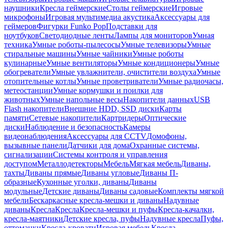
наушники
Кресла геймерские
Столы геймерские
Игровые
микрофоны
Игровая мультимедиа акустика
Аксессуары для
геймеров
Фигурки Funko Pop
Подставки для
ноутбуков
Светодиодные ленты
Лампы для мониторов
Умная
техника
Умные роботы-пылесосы
Умные телевизоры
Умные
стиральные машины
Умные чайники
Умные роботы
кулинарные
Умные вентиляторы
Умные кондиционеры
Умные
обогреватели
Умные увлажнители, очистители воздуха
Умные
отопительные котлы
Умные проветриватели
Умные радиочасы,
метеостанции
Умные кормушки и поилки для
животных
Умные напольные весы
Накопители данных
USB
Flash накопители
Внешние HDD, SSD диски
Карты
памяти
Сетевые накопители
Картридеры
Оптические
диски
Наблюдение и безопасность
Камеры
видеонаблюдения
Аксессуары для CCTV
Домофоны,
вызывные панели
Датчики для дома
Охранные системы,
сигнализации
Системы контроля и управления
доступом
Металлодетекторы
Мебель
Мягкая мебель
Диваны,
тахты
Диваны прямые
Диваны угловые
Диваны П-
образные
Кухонные уголки, диваны
Диваны
модульные
Детские диваны
Диваны садовые
Комплекты мягкой
мебели
Бескаркасные кресла-мешки и диваны
Надувные
диваны
Кресла
Кресла
Кресла-мешки и пуфы
Кресла-качалки,
кресла-маятники
Детские кресла, пуфы
Надувные кресла
Пуфы,
оттоманки
Кресла-кровати
Игровая мебель
Кресла