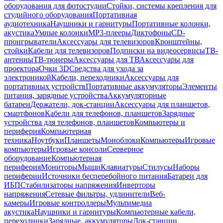
оборудования для фотостудии
Стойки, системы крепления для
студийного оборудования
Портативная
аудиотехника
Наушники и гарнитуры
Портативные колонки,
акустика
Умные колонки
MP3-плееры
Диктофоны
CD-
проигрыватели
Аксессуары для телевизоров
Кронштейны,
стойки
Кабели для телевизоров
Подписки на видеосервисы
ТВ-
антенны
ТВ-тюнеры
Аксессуары для ТВ
Аксессуары для
проектора
Очки 3D
Средства для ухода за
электроникой
Кабели, переходники
Аксессуары для
портативных устройств
Портативные аккумуляторы
Элементы
питания, зарядные устройства
Аккумуляторные
батареи
Держатели, док-станции
Аксессуары для планшетов,
смартфонов
Кабели для телефонов, планшетов
Зарядные
устройства для телефонов, планшетов
Компьютеры и
периферия
Компьютерная
техника
Ноутбуки
Планшеты
Моноблоки
Компьютеры
Игровые
компьютеры
Игровые консоли
Серверное
оборудование
Компьютерная
периферия
Мониторы
Мыши
Клавиатуры
Стилусы
Наборы
периферии
Источники бесперебойного питания
Батареи для
ИБП
Стабилизаторы напряжения
Инверторы
напряжения
Сетевые фильтры, удлинители
Веб-
камеры
Игровые контроллеры
Мультимедиа
акустика
Наушники и гарнитуры
Компьютерные кабели,
переходники
Зарядные, аккумуляторы
Док-станции,