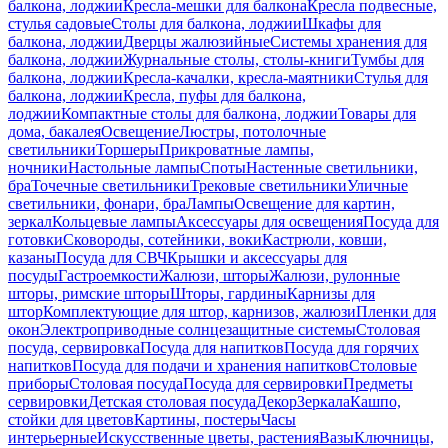
балкона, лоджии
Кресла-мешки для балкона
Кресла подвесные,
стулья садовые
Столы для балкона, лоджии
Шкафы для
балкона, лоджии
Дверцы жалюзийные
Системы хранения для
балкона, лоджии
Журнальные столы, столы-книги
Тумбы для
балкона, лоджии
Кресла-качалки, кресла-маятники
Стулья для
балкона, лоджии
Кресла, пуфы для балкона,
лоджии
Компактные столы для балкона, лоджии
Товары для
дома, бакалея
Освещение
Люстры, потолочные
светильники
Торшеры
Прикроватные лампы,
ночники
Настольные лампы
Споты
Настенные светильники,
бра
Точечные светильники
Трековые светильники
Уличные
светильники, фонари, бра
Лампы
Освещение для картин,
зеркал
Кольцевые лампы
Аксессуары для освещения
Посуда для
готовки
Сковороды, сотейники, воки
Кастрюли, ковши,
казаны
Посуда для СВЧ
Крышки и аксессуары для
посуды
Гастроемкости
Жалюзи, шторы
Жалюзи, рулонные
шторы, римские шторы
Шторы, гардины
Карнизы для
штор
Комплектующие для штор, карнизов, жалюзи
Пленки для
окон
Электроприводные солнцезащитные системы
Столовая
посуда, сервировка
Посуда для напитков
Посуда для горячих
напитков
Посуда для подачи и хранения напитков
Столовые
приборы
Столовая посуда
Посуда для сервировки
Предметы
сервировки
Детская столовая посуда
Декор
Зеркала
Кашпо,
стойки для цветов
Картины, постеры
Часы
интерьерные
Искусственные цветы, растения
Вазы
Ключницы,