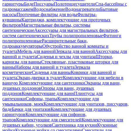
гарнитуры
Биде
Писсуары
Полотенцесушители
Спа-бассейны с
гидромассажем
Водоснабжение
Водонагреватели
Бытовые
насосы
Проточные фильтры для воды
Фильтры-
кувшины
Картриджи, комплектующие для проточных
фильтров
Магистральные фильтры, системы
сантехнические
Аксессуары для магистральных фильтров,
систем сантехнических
Трубы полипропиленовые
Фитинги
полипропиленовые
Расширительные баки,
гидроаккумуляторы
Обустройство ванной комнаты и
туалета
Мебель для ванной
Зеркала для ванной
Аксессуары для
ванной и туалета
Сиденья и чехлы для унитаза
Шторки,
карнизы для ванны
Стеклянные, пластиковые шторки для
ванны
Наборы для ванной и туалета
Зеркала
косметические
Сиденья для ванны
Коврики для ванной и
туалета
Экран-дверки в туалет
Комплектующие для мебели в
ванную
Комплектующие для сантехники
Экраны для ванн,
душевых поддонов
Опоры для ванн, душевых
поддонов
Комплектующие для ванн
Плинтусы для
сантехники
Сифоны, трапы
Комплектующие для
умывальников, моек
Комплектующие для унитазов, писсуаров,
биде
Бачки для унитазов
Комплектующие для душевых
гарнитуров
Комплектующие для сифонов,
трапов
Комплектующие для смесителей
Комплектующие для
душевых кабин, уголков
Сантехника для кухни
Кухонные
мойки
Кухонные мойки со смесителями
Смесители для