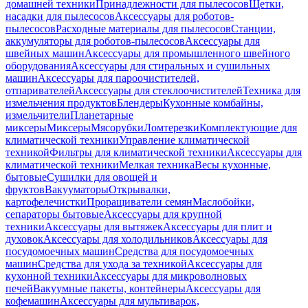
домашней техники
Принадлежности для пылесосов
Щетки,
насадки для пылесосов
Аксессуары для роботов-
пылесосов
Расходные материалы для пылесосов
Станции,
аккумуляторы для роботов-пылесосов
Аксессуары для
швейных машин
Аксессуары для промышленного швейного
оборудования
Аксессуары для стиральных и сушильных
машин
Аксессуары для пароочистителей,
отпаривателей
Аксессуары для стеклоочистителей
Техника для
измельчения продуктов
Блендеры
Кухонные комбайны,
измельчители
Планетарные
миксеры
Миксеры
Мясорубки
Ломтерезки
Комплектующие для
климатической техники
Управление климатической
техникой
Фильтры для климатической техники
Аксессуары для
климатической техники
Мелкая техника
Весы кухонные,
бытовые
Сушилки для овощей и
фруктов
Вакууматоры
Открывалки,
картофелечистки
Проращиватели семян
Маслобойки,
сепараторы бытовые
Аксессуары для крупной
техники
Аксессуары для вытяжек
Аксессуары для плит и
духовок
Аксессуары для холодильников
Аксессуары для
посудомоечных машин
Средства для посудомоечных
машин
Средства для ухода за техникой
Аксессуары для
кухонной техники
Аксессуары для микроволновых
печей
Вакуумные пакеты, контейнеры
Аксессуары для
кофемашин
Аксессуары для мультиварок,