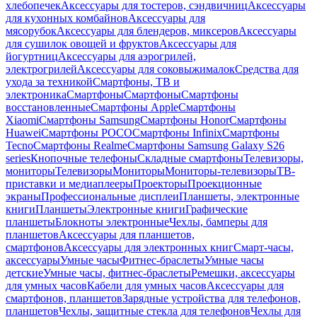
хлебопечек
Аксессуары для тостеров, сэндвичниц
Аксессуары
для кухонных комбайнов
Аксессуары для
мясорубок
Аксессуары для блендеров, миксеров
Аксессуары
для сушилок овощей и фруктов
Аксессуары для
йогуртниц
Аксессуары для аэрогрилей,
электрогрилей
Аксессуары для соковыжималок
Средства для
ухода за техникой
Смартфоны, ТВ и
электроника
Смартфоны
Смартфоны
Смартфоны
восстановленные
Смартфоны Apple
Смартфоны
Xiaomi
Смартфоны Samsung
Смартфоны Honor
Смартфоны
Huawei
Смартфоны POCO
Смартфоны Infinix
Смартфоны
Tecno
Смартфоны Realme
Смартфоны Samsung Galaxy S26
series
Кнопочные телефоны
Складные смартфоны
Телевизоры,
мониторы
Телевизоры
Мониторы
Мониторы-телевизоры
ТВ-
приставки и медиаплееры
Проекторы
Проекционные
экраны
Профессиональные дисплеи
Планшеты, электронные
книги
Планшеты
Электронные книги
Графические
планшеты
Блокноты электронные
Чехлы, бамперы для
планшетов
Аксессуары для планшетов,
смартфонов
Аксессуары для электронных книг
Смарт-часы,
аксессуары
Умные часы
Фитнес-браслеты
Умные часы
детские
Умные часы, фитнес-браслеты
Ремешки, аксессуары
для умных часов
Кабели для умных часов
Аксессуары для
смартфонов, планшетов
Зарядные устройства для телефонов,
планшетов
Чехлы, защитные стекла для телефонов
Чехлы для