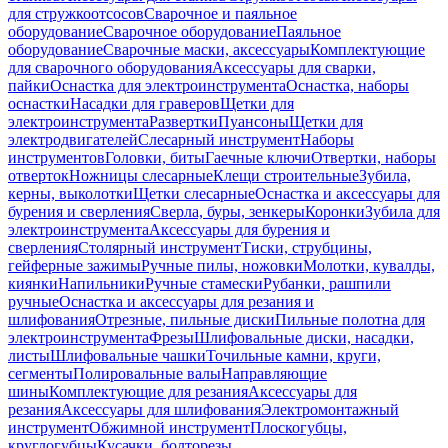
для стружкоотсосов
Сварочное и паяльное
оборудование
Сварочное оборудование
Паяльное
оборудование
Сварочные маски, аксессуары
Комплектующие
для сварочного оборудования
Аксессуары для сварки,
пайки
Оснастка для электроинструмента
Оснастка, наборы
оснастки
Насадки для граверов
Щетки для
электроинструмента
Развертки
Пуансоны
Щетки для
электродвигателей
Слесарный инструмент
Наборы
инструментов
Головки, биты
Гаечные ключи
Отвертки, наборы
отверток
Ножницы слесарные
Клещи строительные
Зубила,
керны, выколотки
Щетки слесарные
Оснастка и аксессуары для
бурения и сверления
Сверла, буры, зенкеры
Коронки
Зубила для
электроинструмента
Аксессуары для бурения и
сверления
Столярный инструмент
Тиски, струбцины,
гейферные зажимы
Ручные пилы, ножовки
Молотки, кувалды,
киянки
Напильники
Ручные стамески
Рубанки, рашпили
ручные
Оснастка и аксессуары для резания и
шлифования
Отрезные, пильные диски
Пильные полотна для
электроинструмента
Фрезы
Шлифовальные диски, насадки,
листы
Шлифовальные чашки
Точильные камни, круги,
сегменты
Полировальные валы
Направляющие
шины
Комплектующие для резания
Аксессуары для
резания
Аксессуары для шлифования
Электромонтажный
инструмент
Обжимной инструмент
Плоскогубцы,
круглогубцы
Кусачки, болторезы,