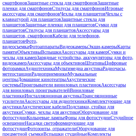
смартфонов
Защитные стекла для смартфонов
Защитные
пленки для смартфонов
Стилусы для смартфонов
Игровые
аксессуары для смартфонов
Чехлы для планшетов
Чехлы с
клавиатурой для планшетов
Защитные стекла для
планшетов
Защитные пленки для планшетов
Сумки для
планшетов
Стилусы для планшетов
Аксессуары для
планшетов, смартфонов
Кабели для телефонов,
планшетов
Фото,
видеосъемка
Фотоаппараты
Видеокамеры
Экшн-камеры
Карты
памяти
Объективы
Вспышки
Аксессуары для камер
Сумки и
чехлы для камер
Зарядные устройства, аккумуляторы для фото,
видеокамер
Аксессуары для объективов
Штативы
Цифровые
фоторамки
Аудиотехника
Мультимедиа акустика
Радиочасы,
метеостанции
Радиоприемники
Музыкальные
центры
Домашние кинотеатры
Акустические
системы
Проигрыватели виниловых пластинок
Аксессуары
для виниловых проигрывателей
Виниловые
пластинки
Инсталляционная акустика
Трансляционные
усилители
Аксессуары для аудиотехники
Комплектующие для
акустики
Акустические кабели
Подставки, стойки для
акустики
Сумки, чехлы для акустики
Оборудование для
фотостудии
Кольцевые лампы
Фоны для фотостудии
Студийное
освещение
Насадки светоформирующие для
фотостудии
Фотозонты, отражатели
Оборудование для
предметной съемки
Вспышки студийные
Комплекты