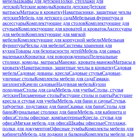
мебель
Шкафы для детской
Полки, стеллажи для
детской
Детские комоды
Кровати детские
Детские
матрасы
Матрасы в кроватку
Наматрасники, защитные чехлы
детские
Мебель для детского сада
Мебельная фурнитура и
аксессуары
Комплектующие для столов
Комплектующие для
стульев
Комплектующие для кроватей и кроваток
Аксессуары
для мебели
Комплектующие для мягкой
мебели
Комплектующие для корпусной мебели
Мебельная
фурнитура
Чехлы для мебели
Системы хранения для
кухни
Товары для безопасности детей
Мебель для самых
маленьких
Кроватки для новорожденных
Пеленальные
столики, комоды, матрасы
Манежи, кровати-манежи
Матрасы в
кроватку
Наматрасники, защитные чехлы в кроватку
Садовая
мебель
Садовые диваны, кресла
Садовые стулья
Садовые,
уличные столы
Комплекты мебели для сада
Гамаки,
шезлонги
Качели садовые
Надувная мебель
Кухни
походные
Столы для сада
Мебель для учебы
Столы, стулья
детские
Письменные столы
Растущие столы и парты
Растущие
кресла и стулья для учебы
Мебель для бани и сауны
Стулья,
табуретки, подставки для бани
Скамьи для бани
Столы для
бани
Журнальные столики для бани
Мебель для кабинета и
офиса
Столы офисные, компьютерные
Кресла, стулья для
офиса
Мягкая мебель для офиса
Шкафы офисные
Стеллажи,
полки для документов
Офисные тумбы
Комплекты мебели для
кабинета
Мебель для лоджии и балкона
Комплекты мебели для