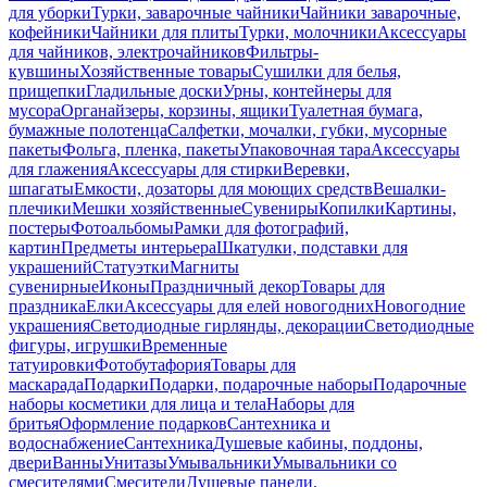
для уборки
Турки, заварочные чайники
Чайники заварочные,
кофейники
Чайники для плиты
Турки, молочники
Аксессуары
для чайников, электрочайников
Фильтры-
кувшины
Хозяйственные товары
Сушилки для белья,
прищепки
Гладильные доски
Урны, контейнеры для
мусора
Органайзеры, корзины, ящики
Туалетная бумага,
бумажные полотенца
Салфетки, мочалки, губки, мусорные
пакеты
Фольга, пленка, пакеты
Упаковочная тара
Аксессуары
для глажения
Аксессуары для стирки
Веревки,
шпагаты
Емкости, дозаторы для моющих средств
Вешалки-
плечики
Мешки хозяйственные
Сувениры
Копилки
Картины,
постеры
Фотоальбомы
Рамки для фотографий,
картин
Предметы интерьера
Шкатулки, подставки для
украшений
Статуэтки
Магниты
сувенирные
Иконы
Праздничный декор
Товары для
праздника
Елки
Аксессуары для елей новогодних
Новогодние
украшения
Светодиодные гирлянды, декорации
Светодиодные
фигуры, игрушки
Временные
татуировки
Фотобутафория
Товары для
маскарада
Подарки
Подарки, подарочные наборы
Подарочные
наборы косметики для лица и тела
Наборы для
бритья
Оформление подарков
Сантехника и
водоснабжение
Сантехника
Душевые кабины, поддоны,
двери
Ванны
Унитазы
Умывальники
Умывальники со
смесителями
Смесители
Душевые панели,