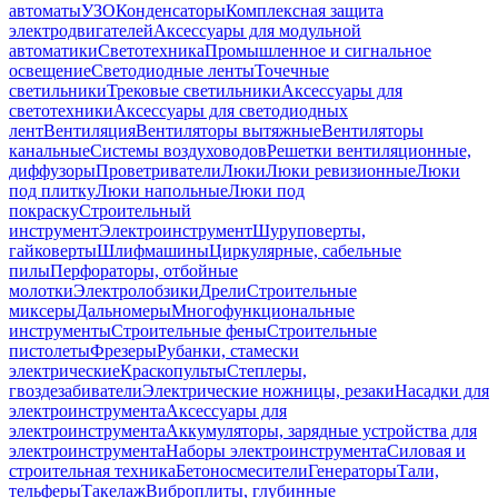
автоматы
УЗО
Конденсаторы
Комплексная защита
электродвигателей
Аксессуары для модульной
автоматики
Светотехника
Промышленное и сигнальное
освещение
Светодиодные ленты
Точечные
светильники
Трековые светильники
Аксессуары для
светотехники
Аксессуары для светодиодных
лент
Вентиляция
Вентиляторы вытяжные
Вентиляторы
канальные
Системы воздуховодов
Решетки вентиляционные,
диффузоры
Проветриватели
Люки
Люки ревизионные
Люки
под плитку
Люки напольные
Люки под
покраску
Строительный
инструмент
Электроинструмент
Шуруповерты,
гайковерты
Шлифмашины
Циркулярные, сабельные
пилы
Перфораторы, отбойные
молотки
Электролобзики
Дрели
Строительные
миксеры
Дальномеры
Многофункциональные
инструменты
Строительные фены
Строительные
пистолеты
Фрезеры
Рубанки, стамески
электрические
Краскопульты
Степлеры,
гвоздезабиватели
Электрические ножницы, резаки
Насадки для
электроинструмента
Аксессуары для
электроинструмента
Аккумуляторы, зарядные устройства для
электроинструмента
Наборы электроинструмента
Силовая и
строительная техника
Бетоносмесители
Генераторы
Тали,
тельферы
Такелаж
Виброплиты, глубинные