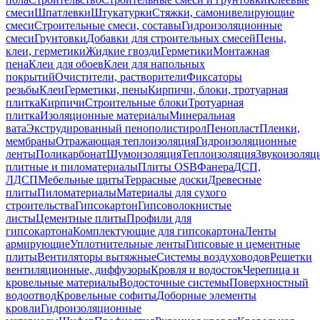
смеси
Шпатлевки
Штукатурки
Стяжки, самонивелирующие
смеси
Строительные смеси, составы
Гидроизоляционные
смеси
Грунтовки
Добавки для строительных смесей
Пены,
клеи, герметики
Жидкие гвозди
Герметики
Монтажная
пена
Клеи для обоев
Клеи для напольных
покрытий
Очистители, растворители
Фиксаторы
резьбы
Клеи
Герметики, пены
Кирпичи, блоки, тротуарная
плитка
Кирпичи
Строительные блоки
Тротуарная
плитка
Изоляционные материалы
Минеральная
вата
Экструдированный пенополистирол
Пенопласт
Пленки,
мембраны
Отражающая теплоизоляция
Гидроизоляционные
ленты
Поликарбонат
Шумоизоляция
Теплоизоляция
Звукоизоляц
плитные и пиломатериалы
Плиты OSB
Фанера
ДСП,
ЛДСП
Мебельные щиты
Террасные доски
Древесные
плиты
Пиломатериалы
Материалы для сухого
строительства
Гипсокартон
Гипсоволокнистые
листы
Цементные плиты
Профили для
гипсокартона
Комплектующие для гипсокартона
Ленты
армирующие
Уплотнительные ленты
Гипсовые и цементные
плиты
Вентиляторы вытяжные
Системы воздуховодов
Решетки
вентиляционные, диффузоры
Кровля и водосток
Черепица и
кровельные материалы
Водосточные системы
Поверхностный
водоотвод
Кровельные софиты
Доборные элементы
кровли
Гидроизоляционные