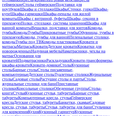
геймерские
Столы геймерские
Подставки для
ноутбуков
Шкафы и стеллажи
Шкафы
Стенки, горки
Шкафы-
купе
Шкафы-гармошки
Шкафы-пеналы для жилой
комнаты
Шкафы с витриной, буфеты
Шкафы, секции в
прихожую
Полки, стеллажи, системы хранения
Шкафы для
ванной комнаты
Вешалки, подставки для зонтов
Комоды,
тумбы
Комоды
Тумбы
Прикроватные тумбы
Обувницы, тумбы в
прихожую
Комоды, тумбы для ванной
Пеленальные столики,
комоды
Тумбы под ТВ
Комоды пластиковые
Кровати и
матрасы
Матрасы
Кровати
Детские кровати
Кроватки для
новорожденных
Надувная мебель
Наматрасники, чехлы на
матрас
Основания для
кроватей
Подматрасники
Раскладушки
Кровати-трансформеры,
шкафы-кровати
Кровати-домики
Столы
Кухонные
столы
Барные столы
Столы письменные,
компьютерные
Детские столы
Туалетные столики
Журнальные
столы
Садовые столы
Растущие столы и парты
Столы,
журнальные столики для бани
Приставные
столики
Консольные столики
Обеденные группы
Столы-
книги
Стулья
Кухонные стулья, табуреты
Барные стулья,
табуреты
Компьютерные кресла, стулья
Геймерские
кресла
Детские стулья, табуреты
Банкетки, скамьи
Садовые
кресла, стулья, табуреты
Стулья, табуреты для бани
Стульчики
для кормления
Кухня
Кухонный гарнитур
Кухонные