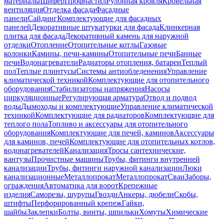
материалы
Шифер
Профнастил
Рулонная кровля
Кровельная
вентиляция
Отделка фасада
Фасадные
панели
Сайдинг
Комплектующие для фасадных
панелей
Декоративные штукатурки для фасада
Клинкерная
плитка для фасада
Декоративный камень для наружной
отделки
Отопление
Отопительные котлы
Газовые
колонки
Камины, печи-камины
Отопительные печи
Банные
печи
Водонагреватели
Радиаторы отопления, батареи
Теплый
пол
Теплые плинтусы
Системы антиобледенения
Управление
климатической техникой
Комплектующие для отопительного
оборудования
Стабилизаторы напряжения
Насосы
циркуляционные
Регулирующая арматура
Отвод и подвод
воды
Дымоходы и комплектующие
Управление климатической
техникой
Комплектующие для радиаторов
Комплектующие для
теплого пола
Топливо и аксессуары для отопительного
оборудования
Комплектующие для печей, каминов
Аксессуары
для каминов, печей
Комплектующие для отопительных котлов,
водонагревателей
Канализация
Тросы сантехнические,
вантузы
Прочистные машины
Трубы, фитинги внутренней
канализации
Трубы, фитинги наружной канализации
Люки
канализационные
Металлопрокат
Металлопрокат
Сваи
Заборы,
ограждения
Автоматика для ворот
Крепежные
изделия
Саморезы, шурупы
Гвозди
Анкеры, дюбели
Скобы,
штифты
Перфорированный крепеж
Гайки,
шайбы
Заклепки
Болты, винты, шпильки
Хомуты
Химические