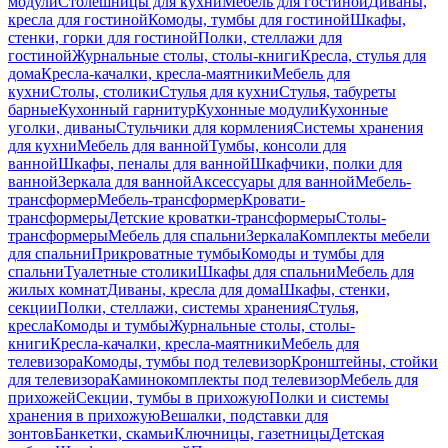
модули
Столешницы для кухни
Мебель для гостиной
Диваны,
кресла для гостиной
Комоды, тумбы для гостиной
Шкафы,
стенки, горки для гостиной
Полки, стеллажи для
гостиной
Журнальные столы, столы-книги
Кресла, стулья для
дома
Кресла-качалки, кресла-маятники
Мебель для
кухни
Столы, столики
Стулья для кухни
Стулья, табуреты
барные
Кухонный гарнитур
Кухонные модули
Кухонные
уголки, диваны
Стульчики для кормления
Системы хранения
для кухни
Мебель для ванной
Тумбы, консоли для
ванной
Шкафы, пеналы для ванной
Шкафчики, полки для
ванной
Зеркала для ванной
Аксессуары для ванной
Мебель-
трансформер
Мебель-трансформер
Кровати-
трансформеры
Детские кроватки-трансформеры
Столы-
трансформеры
Мебель для спальни
Зеркала
Комплекты мебели
для спальни
Прикроватные тумбы
Комоды и тумбы для
спальни
Туалетные столики
Шкафы для спальни
Мебель для
жилых комнат
Диваны, кресла для дома
Шкафы, стенки,
секции
Полки, стеллажи, системы хранения
Стулья,
кресла
Комоды и тумбы
Журнальные столы, столы-
книги
Кресла-качалки, кресла-маятники
Мебель для
телевизора
Комоды, тумбы под телевизор
Кронштейны, стойки
для телевизора
Каминокомплекты под телевизор
Мебель для
прихожей
Секции, тумбы в прихожую
Полки и системы
хранения в прихожую
Вешалки, подставки для
зонтов
Банкетки, скамьи
Ключницы, газетницы
Детская