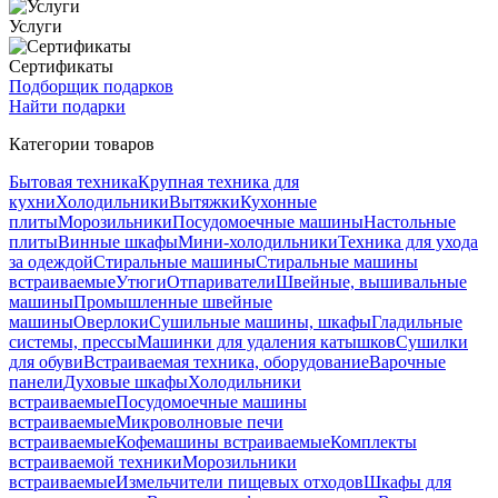
Услуги
Сертификаты
Подборщик подарков
Найти подарки
Категории товаров
Бытовая техника
Крупная техника для
кухни
Холодильники
Вытяжки
Кухонные
плиты
Морозильники
Посудомоечные машины
Настольные
плиты
Винные шкафы
Мини-холодильники
Техника для ухода
за одеждой
Стиральные машины
Стиральные машины
встраиваемые
Утюги
Отпариватели
Швейные, вышивальные
машины
Промышленные швейные
машины
Оверлоки
Сушильные машины, шкафы
Гладильные
системы, прессы
Машинки для удаления катышков
Сушилки
для обуви
Встраиваемая техника, оборудование
Варочные
панели
Духовые шкафы
Холодильники
встраиваемые
Посудомоечные машины
встраиваемые
Микроволновые печи
встраиваемые
Кофемашины встраиваемые
Комплекты
встраиваемой техники
Морозильники
встраиваемые
Измельчители пищевых отходов
Шкафы для