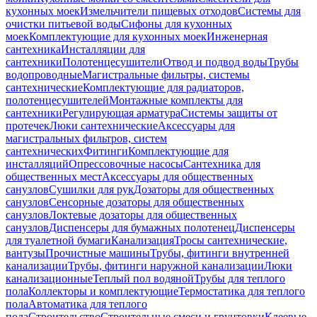
кухонных моек
Измельчители пищевых отходов
Системы для
очистки питьевой воды
Сифоны для кухонных
моек
Комплектующие для кухонных моек
Инженерная
сантехника
Инсталляции для
сантехники
Полотенцесушители
Отвод и подвод воды
Трубы
водопроводные
Магистральные фильтры, системы
сантехнические
Комплектующие для радиаторов,
полотенцесушителей
Монтажные комплекты для
сантехники
Регулирующая арматура
Системы защиты от
протечек
Люки сантехнические
Аксессуары для
магистральных фильтров, систем
сантехнических
Фитинги
Комплектующие для
инсталляций
Опрессовочные насосы
Сантехника для
общественных мест
Аксессуары для общественных
санузлов
Сушилки для рук
Дозаторы для общественных
санузлов
Сенсорные дозаторы для общественных
санузлов
Локтевые дозаторы для общественных
санузлов
Диспенсеры для бумажных полотенец
Диспенсеры
для туалетной бумаги
Канализация
Тросы сантехнические,
вантузы
Прочистные машины
Трубы, фитинги внутренней
канализации
Трубы, фитинги наружной канализации
Люки
канализационные
Теплый пол водяной
Трубы для теплого
пола
Коллекторы и комплектующие
Термостатика для теплого
пола
Автоматика для теплого
пола
Строительство
Строительные смеси и грунтовки
Клеевые