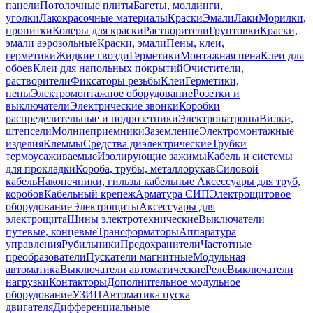
панели
Потолочные плиты
Багеты, молдинги,
уголки
Лакокрасочные материалы
Краски
Эмали
Лаки
Морилки,
пропитки
Колеры для краски
Растворители
Грунтовки
Краски,
эмали аэрозольные
Краски, эмали
Пены, клеи,
герметики
Жидкие гвозди
Герметики
Монтажная пена
Клеи для
обоев
Клеи для напольных покрытий
Очистители,
растворители
Фиксаторы резьбы
Клеи
Герметики,
пены
Электромонтажное оборудование
Розетки и
выключатели
Электрические звонки
Коробки
распределительные и подрозетники
Электропатроны
Вилки,
штепсели
Молниеприемники
Заземление
Электромонтажные
изделия
Клеммы
Средства диэлектрические
Трубки
термоусаживаемые
Изолирующие зажимы
Кабель и системы
для прокладки
Короба, трубы, металлорукав
Силовой
кабель
Наконечники, гильзы кабельные
Аксессуары для труб,
коробов
Кабельный крепеж
Арматура СИП
Электрощитовое
оборудование
Электрощиты
Аксессуары для
электрощита
Шины электротехнические
Выключатели
путевые, концевые
Трансформаторы
Аппаратура
управления
Рубильники
Предохранители
Частотные
преобразователи
Пускатели магнитные
Модульная
автоматика
Выключатели автоматические
Реле
Выключатели
нагрузки
Контакторы
Дополнительное модульное
оборудование
УЗИП
Автоматика пуска
двигателя
Дифференциальные