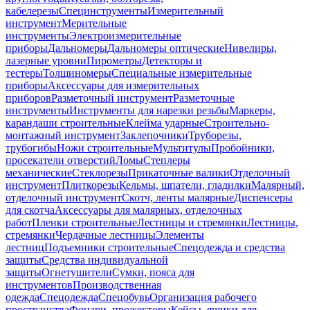
кабелерезы
Специнструменты
Измерительный
инструмент
Мерительные
инструменты
Электроизмерительные
приборы
Дальномеры
Дальномеры оптические
Нивелиры,
лазерные уровни
Пирометры
Детекторы и
тестеры
Толщиномеры
Специальные измерительные
приборы
Аксессуары для измерительных
приборов
Разметочный инструмент
Разметочные
инструменты
Инструменты для нарезки резьбы
Маркеры,
карандаши строительные
Клейма ударные
Строительно-
монтажный инструмент
Заклепочники
Труборезы,
трубогибы
Ножи строительные
Мультитулы
Пробойники,
просекатели отверстий
Ломы
Степлеры
механические
Стеклорезы
Прикаточные валики
Отделочный
инструмент
Плиткорезы
Кельмы, шпатели, гладилки
Малярный,
отделочный инструмент
Скотч, ленты малярные
Диспенсеры
для скотча
Аксессуары для малярных, отделочных
работ
Пленки строительные
Лестницы и стремянки
Лестницы,
стремянки
Чердачные лестницы
Элементы
лестниц
Подъемники строительные
Спецодежда и средства
защиты
Средства индивидуальной
защиты
Огнетушители
Сумки, пояса для
инструментов
Производственная
одежда
Спецодежда
Спецобувь
Организация рабочего
пространства
Фонари, прожекторы
Кейсы, ящики для