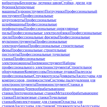
вибраторы
Бензорезы, резчики швов
Стойки, дрели для
бурения
Затирочные
машины
Гидроинструмент
Погрузчики
Профессиональный
инструмент
Профессиональные
шуруповерты
Профессиональные
шлифмашины
Профессиональные
перфораторы
Профессиональные циркулярные
пилы
Профессиональные электролобзики
Профессиональные
дрели
Профессиональные фрезеры
Профессиональные
мультиинструменты
Профессиональные
электрорубанки
Профессиональные строительные
фены
Профессиональные строительные
пистолеты
Профессиональные точильные
станки
Профессиональные
электроножницы
Пневмоинструмент
Наборы
профессионального электроинструмента
Строительное
оборудование
Компрессоры
Тепловые пушки
Пылесосы
профессиональные
Стружкоотсосы
Домкраты
Аксессуары для
компрессоров, пневмосистем
Системы пылеудаления для
электроинструмента
Пневмоинструмент
Станки и
оборудование
Деревообрабатывающие
станки
Ленточнопильные станки
Металлообрабатывающие
станки
Плиткорезные станки
Точильные
станки
Комплектующие для станков
Оснастка для
станков
Аксессуары для станков
Стружкоотсосы
Аксессуары