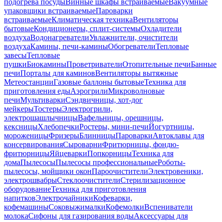
подогрева посуды
Винные шкафы встраиваемые
Вакуумные
упаковщики встраиваемые
Пароварки
встраиваемые
Климатическая техника
Вентиляторы
бытовые
Кондиционеры, сплит-системы
Охладители
воздуха
Водонагреватели
Увлажнители, очистители
воздуха
Камины, печи-камины
Обогреватели
Тепловые
завесы
Тепловые
пушки
Биокамины
Проветриватели
Отопительные печи
Банные
печи
Порталы для каминов
Вентиляторы вытяжные
Метеостанции
Газовые баллоны бытовые
Техника для
приготовления еды
Аэрогрили
Микроволновые
печи
Мультиварки
Сэндвичницы, хот-дог
мейкеры
Тостеры
Электрогрили,
электрошашлычницы
Вафельницы, орешницы,
кексницы
Хлебопечки
Ростеры, мини-печи
Йогуртницы,
мороженицы
Фризеры
Блинницы
Пароварки
Автоклавы для
консервирования
Сыроварни
Фритюрницы, фондю-
фритюрницы
Яйцеварки
Попкорницы
Техника для
дома
Пылесосы
Пылесосы профессиональные
Роботы-
пылесосы, мойщики окон
Пароочистители
Электровеники,
электрошвабры
Стеклоочистители
Стерилизационное
оборудование
Техника для приготовления
напитков
Электрочайники
Кофеварки,
кофемашины
Соковыжималки
Кофемолки
Вспениватели
молока
Сифоны для газирования воды
Аксессуары для