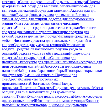
газетницы
Свечи, подсвечники
Предметы интерьера
Ширмы
декоративные
Посуда для выпечки, запекания
Формы для
выпечки, запекания
Посуда для запекания
Аксессуары для
выпечки
Бумага, фольга, рукава для выпечки
Бытовая
химия
Средства для стирки
Средства для посудомоечных
машин
Универсальные, специальные чистящие
средства
Чистящие средства для стекол и зеркал
Чистящие
средства для ванной и туалета
Чистящие средства для
кухни
Средства для мытья посуды
Чистящие средства для
мебели
Чистящие средства для напольных покрытий и
ковров
Средства для ухода за техникой
Освежители
воздуха
Средства от насекомых
Средства ухода за
одеждой
Средства ухода за обувью
Дезинфицирующие
средства
Аксессуары для бара
Сервировка для
напитков
Аксессуары для хранения напитков
Аксессуары для
приготовления коктейлей
Аксессуары для охлаждения
напитков
Наборы для бара, мини-бары
Штопоры, открывалки
для бутылок
Домашний текстиль
Подушки для
сна
Одеяла
Комплекты постельных
принадлежностей
Постельное белье
Пледы,
покрывала
Полотенца
Скатерти
Подушки декоративные
Маски,
беруши для сна
Наполнители для домашнего
текстиля
Ткани
Кухонные ножи, аксессуары
Ножи
Аксессуары
для кухонных ножей
Ножеточки и комплектующие
Ковры и
напольные покрытия
Ковры, циновки, шкуры
Ковры,