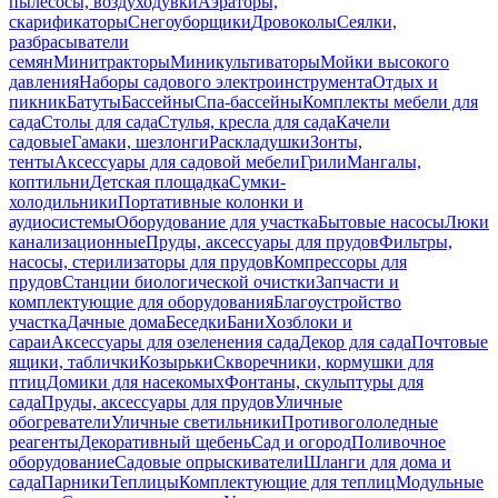
пылесосы, воздуходувки
Аэраторы,
скарификаторы
Снегоуборщики
Дровоколы
Сеялки,
разбрасыватели
семян
Минитракторы
Миникультиваторы
Мойки высокого
давления
Наборы садового электроинструмента
Отдых и
пикник
Батуты
Бассейны
Спа-бассейны
Комплекты мебели для
сада
Столы для сада
Стулья, кресла для сада
Качели
садовые
Гамаки, шезлонги
Раскладушки
Зонты,
тенты
Аксессуары для садовой мебели
Грили
Мангалы,
коптильни
Детская площадка
Сумки-
холодильники
Портативные колонки и
аудиосистемы
Оборудование для участка
Бытовые насосы
Люки
канализационные
Пруды, аксессуары для прудов
Фильтры,
насосы, стерилизаторы для прудов
Компрессоры для
прудов
Станции биологической очистки
Запчасти и
комплектующие для оборудования
Благоустройство
участка
Дачные дома
Беседки
Бани
Хозблоки и
сараи
Аксессуары для озеленения сада
Декор для сада
Почтовые
ящики, таблички
Козырьки
Скворечники, кормушки для
птиц
Домики для насекомых
Фонтаны, скульптуры для
сада
Пруды, аксессуары для прудов
Уличные
обогреватели
Уличные светильники
Противогололедные
реагенты
Декоративный щебень
Сад и огород
Поливочное
оборудование
Садовые опрыскиватели
Шланги для дома и
сада
Парники
Теплицы
Комплектующие для теплиц
Модульные