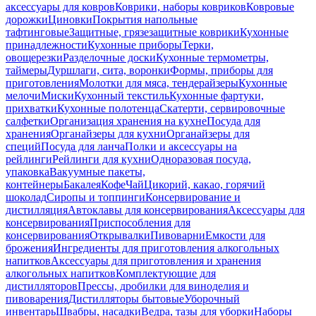
аксессуары для ковров
Коврики, наборы ковриков
Ковровые
дорожки
Циновки
Покрытия напольные
тафтинговые
Защитные, грязезащитные коврики
Кухонные
принадлежности
Кухонные приборы
Терки,
овощерезки
Разделочные доски
Кухонные термометры,
таймеры
Дуршлаги, сита, воронки
Формы, приборы для
приготовления
Молотки для мяса, тендерайзеры
Кухонные
мелочи
Миски
Кухонный текстиль
Кухонные фартуки,
прихватки
Кухонные полотенца
Скатерти, сервировочные
салфетки
Организация хранения на кухне
Посуда для
хранения
Органайзеры для кухни
Органайзеры для
специй
Посуда для ланча
Полки и аксессуары на
рейлинги
Рейлинги для кухни
Одноразовая посуда,
упаковка
Вакуумные пакеты,
контейнеры
Бакалея
Кофе
Чай
Цикорий, какао, горячий
шоколад
Сиропы и топпинги
Консервирование и
дистилляция
Автоклавы для консервирования
Аксессуары для
консервирования
Приспособления для
консервирования
Открывалки
Пивоварни
Емкости для
брожения
Ингредиенты для приготовления алкогольных
напитков
Аксессуары для приготовления и хранения
алкогольных напитков
Комплектующие для
дистилляторов
Прессы, дробилки для виноделия и
пивоварения
Дистилляторы бытовые
Уборочный
инвентарь
Швабры, насадки
Ведра, тазы для уборки
Наборы