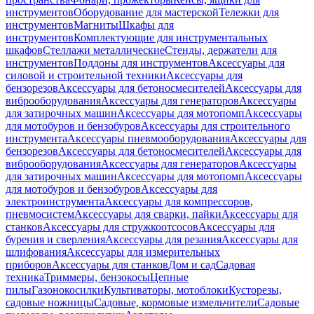
инструментов
Оборудование для мастерской
Тележки для
инструментов
Магниты
Шкафы для
инструментов
Комплектующие для инструментальных
шкафов
Стеллажи металлические
Стенды, держатели для
инструментов
Поддоны для инструментов
Аксессуары для
силовой и строительной техники
Аксессуары для
бензорезов
Аксессуары для бетоносмесителей
Аксессуары для
виброоборудования
Аксессуары для генераторов
Аксессуары
для затирочных машин
Аксессуары для мотопомп
Аксессуары
для мотобуров и бензобуров
Аксессуары для строительного
инструмента
Аксессуары пневмооборудования
Аксессуары для
бензорезов
Аксессуары для бетоносмесителей
Аксессуары для
виброоборудования
Аксессуары для генераторов
Аксессуары
для затирочных машин
Аксессуары для мотопомп
Аксессуары
для мотобуров и бензобуров
Аксессуары для
электроинструмента
Аксессуары для компрессоров,
пневмосистем
Аксессуары для сварки, пайки
Аксессуары для
станков
Аксессуары для стружкоотсосов
Аксессуары для
бурения и сверления
Аксессуары для резания
Аксессуары для
шлифования
Аксессуары для измерительных
приборов
Аксессуары для станков
Дом и сад
Садовая
техника
Триммеры, бензокосы
Цепные
пилы
Газонокосилки
Культиваторы, мотоблоки
Кусторезы,
садовые ножницы
Садовые, кормовые измельчители
Садовые