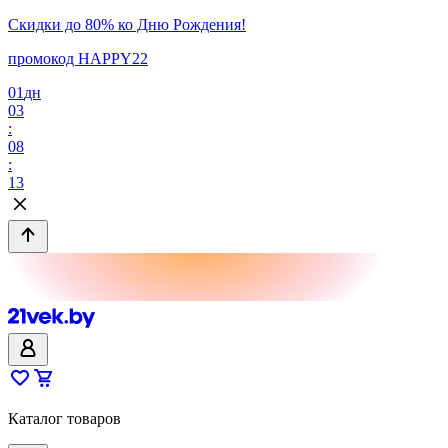
Скидки до 80% ко Дню Рождения!
промокод HAPPY22
01
дн
03
:
08
:
13
Каталог товаров