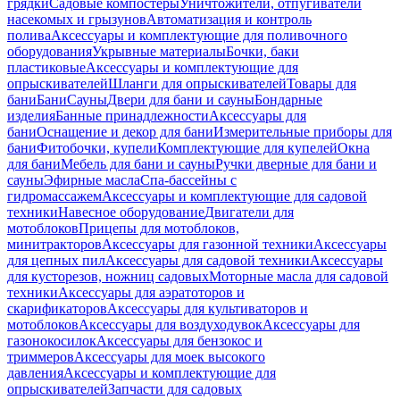
грядки
Садовые компостеры
Уничтожители, отпугиватели
насекомых и грызунов
Автоматизация и контроль
полива
Аксессуары и комплектующие для поливочного
оборудования
Укрывные материалы
Бочки, баки
пластиковые
Аксессуары и комплектующие для
опрыскивателей
Шланги для опрыскивателей
Товары для
бани
Бани
Сауны
Двери для бани и сауны
Бондарные
изделия
Банные принадлежности
Аксессуары для
бани
Оснащение и декор для бани
Измерительные приборы для
бани
Фитобочки, купели
Комплектующие для купелей
Окна
для бани
Мебель для бани и сауны
Ручки дверные для бани и
сауны
Эфирные масла
Спа-бассейны с
гидромассажем
Аксессуары и комплектующие для садовой
техники
Навесное оборудование
Двигатели для
мотоблоков
Прицепы для мотоблоков,
минитракторов
Аксессуары для газонной техники
Аксессуары
для цепных пил
Аксессуары для садовой техники
Аксессуары
для кусторезов, ножниц садовых
Моторные масла для садовой
техники
Аксессуары для аэратоторов и
скарификаторов
Аксессуары для культиваторов и
мотоблоков
Аксессуары для воздуходувок
Аксессуары для
газонокосилок
Аксессуары для бензокос и
триммеров
Аксессуары для моек высокого
давления
Аксессуары и комплектующие для
опрыскивателей
Запчасти для садовых