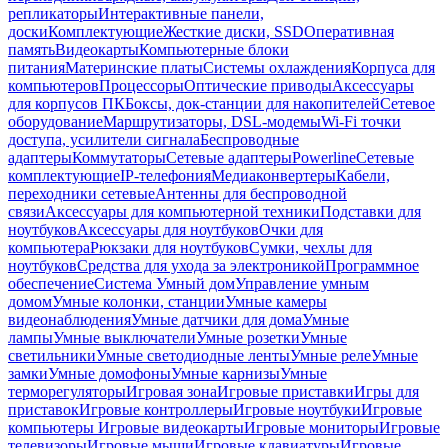
репликаторы
Интерактивные панели,
доски
Комплектующие
Жесткие диски, SSD
Оперативная
память
Видеокарты
Компьютерные блоки
питания
Материнские платы
Системы охлаждения
Корпуса для
компьютеров
Процессоры
Оптические приводы
Аксессуары
для корпусов ПК
Боксы, док-станции для накопителей
Сетевое
оборудование
Маршрутизаторы, DSL-модемы
Wi-Fi точки
доступа, усилители сигнала
Беспроводные
адаптеры
Коммутаторы
Сетевые адаптеры
Powerline
Сетевые
комплектующие
IP-телефония
Медиаконвертеры
Кабели,
переходники сетевые
Антенны для беспроводной
связи
Аксессуары для компьютерной техники
Подставки для
ноутбуков
Аксессуары для ноутбуков
Очки для
компьютера
Рюкзаки для ноутбуков
Сумки, чехлы для
ноутбуков
Средства для ухода за электроникой
Программное
обеспечение
Система Умный дом
Управление умным
домом
Умные колонки, станции
Умные камеры
видеонаблюдения
Умные датчики для дома
Умные
лампы
Умные выключатели
Умные розетки
Умные
светильники
Умные светодиодные ленты
Умные реле
Умные
замки
Умные домофоны
Умные карнизы
Умные
терморегуляторы
Игровая зона
Игровые приставки
Игры для
приставок
Игровые контроллеры
Игровые ноутбуки
Игровые
компьютеры
Игровые видеокарты
Игровые мониторы
Игровые
телевизоры
Игровые мыши
Игровые клавиатуры
Игровые