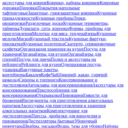
аксессуары для ковров
Коврики, наборы ковриков
Ковровые
дорожки
Циновки
Покрытия напольные
тафтинговые
Защитные, грязезащитные коврики
Кухонные
принадлежности
Кухонные приборы
Терки,
овощерезки
Разделочные доски
Кухонные термометры,
таймеры
Дуршлаги, сита, воронки
Формы, приборы для
приготовления
Молотки для мяса, тендерайзеры
Кухонные
мелочи
Миски
Кухонный текстиль
Кухонные фартуки,
прихватки
Кухонные полотенца
Скатерти, сервировочные
салфетки
Организация хранения на кухне
Посуда для
хранения
Органайзеры для кухни
Органайзеры для
специй
Посуда для ланча
Полки и аксессуары на
рейлинги
Рейлинги для кухни
Одноразовая посуда,
упаковка
Вакуумные пакеты,
контейнеры
Бакалея
Кофе
Чай
Цикорий, какао, горячий
шоколад
Сиропы и топпинги
Консервирование и
дистилляция
Автоклавы для консервирования
Аксессуары для
консервирования
Приспособления для
консервирования
Открывалки
Пивоварни
Емкости для
брожения
Ингредиенты для приготовления алкогольных
напитков
Аксессуары для приготовления и хранения
алкогольных напитков
Комплектующие для
дистилляторов
Прессы, дробилки для виноделия и
пивоварения
Дистилляторы бытовые
Уборочный
инвентарь
Швабры, насадки
Ведра, тазы для уборки
Наборы