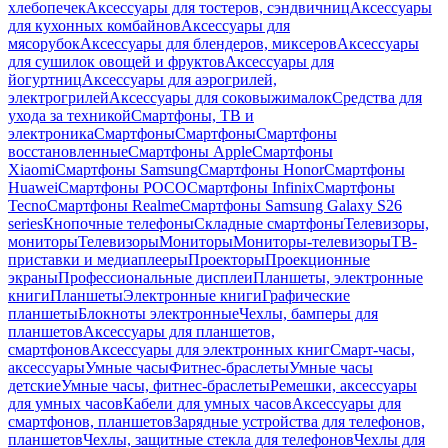
хлебопечек
Аксессуары для тостеров, сэндвичниц
Аксессуары
для кухонных комбайнов
Аксессуары для
мясорубок
Аксессуары для блендеров, миксеров
Аксессуары
для сушилок овощей и фруктов
Аксессуары для
йогуртниц
Аксессуары для аэрогрилей,
электрогрилей
Аксессуары для соковыжималок
Средства для
ухода за техникой
Смартфоны, ТВ и
электроника
Смартфоны
Смартфоны
Смартфоны
восстановленные
Смартфоны Apple
Смартфоны
Xiaomi
Смартфоны Samsung
Смартфоны Honor
Смартфоны
Huawei
Смартфоны POCO
Смартфоны Infinix
Смартфоны
Tecno
Смартфоны Realme
Смартфоны Samsung Galaxy S26
series
Кнопочные телефоны
Складные смартфоны
Телевизоры,
мониторы
Телевизоры
Мониторы
Мониторы-телевизоры
ТВ-
приставки и медиаплееры
Проекторы
Проекционные
экраны
Профессиональные дисплеи
Планшеты, электронные
книги
Планшеты
Электронные книги
Графические
планшеты
Блокноты электронные
Чехлы, бамперы для
планшетов
Аксессуары для планшетов,
смартфонов
Аксессуары для электронных книг
Смарт-часы,
аксессуары
Умные часы
Фитнес-браслеты
Умные часы
детские
Умные часы, фитнес-браслеты
Ремешки, аксессуары
для умных часов
Кабели для умных часов
Аксессуары для
смартфонов, планшетов
Зарядные устройства для телефонов,
планшетов
Чехлы, защитные стекла для телефонов
Чехлы для