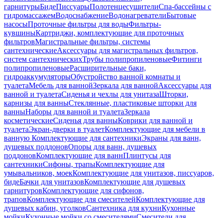
гарнитуры
Биде
Писсуары
Полотенцесушители
Спа-бассейны с
гидромассажем
Водоснабжение
Водонагреватели
Бытовые
насосы
Проточные фильтры для воды
Фильтры-
кувшины
Картриджи, комплектующие для проточных
фильтров
Магистральные фильтры, системы
сантехнические
Аксессуары для магистральных фильтров,
систем сантехнических
Трубы полипропиленовые
Фитинги
полипропиленовые
Расширительные баки,
гидроаккумуляторы
Обустройство ванной комнаты и
туалета
Мебель для ванной
Зеркала для ванной
Аксессуары для
ванной и туалета
Сиденья и чехлы для унитаза
Шторки,
карнизы для ванны
Стеклянные, пластиковые шторки для
ванны
Наборы для ванной и туалета
Зеркала
косметические
Сиденья для ванны
Коврики для ванной и
туалета
Экран-дверки в туалет
Комплектующие для мебели в
ванную
Комплектующие для сантехники
Экраны для ванн,
душевых поддонов
Опоры для ванн, душевых
поддонов
Комплектующие для ванн
Плинтусы для
сантехники
Сифоны, трапы
Комплектующие для
умывальников, моек
Комплектующие для унитазов, писсуаров,
биде
Бачки для унитазов
Комплектующие для душевых
гарнитуров
Комплектующие для сифонов,
трапов
Комплектующие для смесителей
Комплектующие для
душевых кабин, уголков
Сантехника для кухни
Кухонные
мойки
Кухонные мойки со смесителями
Смесители для