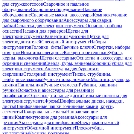
для стружкоотсосов
Сварочное и паяльное
оборудование
Сварочное оборудование
Паяльное
оборудование
Сварочные маски, аксессуары
Комплектующие
для сварочного оборудования
Аксессуары для сварки,
пайки
Оснастка для электроинструмента
Оснастка, наборы
оснастки
Насадки для граверов
Щетки для
электроинструмента
Развертки
Пуансоны
Щетки для
электродвигателей
Слесарный инструмент
Наборы
инструментов
Головки, биты
Гаечные ключи
Отвертки, наборы
отверток
Ножницы слесарные
Клещи строительные
Зубила,
керны, выколотки
Щетки слесарные
Оснастка и аксессуары для
бурения и сверления
Сверла, буры, зенкеры
Коронки
Зубила для
электроинструмента
Аксессуары для бурения и
сверления
Столярный инструмент
Тиски, струбцины,
гейферные зажимы
Ручные пилы, ножовки
Молотки, кувалды,
киянки
Напильники
Ручные стамески
Рубанки, рашпили
ручные
Оснастка и аксессуары для резания и
шлифования
Отрезные, пильные диски
Пильные полотна для
электроинструмента
Фрезы
Шлифовальные диски, насадки,
листы
Шлифовальные чашки
Точильные камни, круги,
сегменты
Полировальные валы
Направляющие
шины
Комплектующие для резания
Аксессуары для
резания
Аксессуары для шлифования
Электромонтажный
инструмент
Обжимной инструмент
Плоскогубцы,
круглогубцы
Кусачки, болторезы,