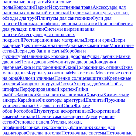
напольные покрытия
Виниловые
полы
Ковролин
Паркет
Искусственная трава
Аксессуары для
напольных покрытий и плитки
Подложка
Плинтусы, уголки,
обводы для труб
Плинтусы для сантехники
Фуги для
плитки
Порожки, профили для пола и плитки
Приспособления
для укладки плитки
Системы выравнивания
плитки
Аксессуары для напольных
покрытий
Реставрационные материалы
Двери и арки
Двери
входные
Двери межкомнатные
Арки межкомнатные
Москитные
сетки
Двери для бани и сауны
Коробки и
фурнитура
Наличники, коробки, доборы
Ручки дверные
Замки
дверные
Петли дверные
Фурнитура дверная
Доводчики
дверные
Окна и подоконники
Окна
Подоконники, отливы
Окна
мансардные
Фурнитура оконная
Мягкие окна
Москитные сетки
на окна
Жалюзи уличные
Пленки солнцезащитные
Крепежные
изделия
Саморезы, шурупы
Гвозди
Анкеры, дюбели
Скобы,
штифты
Перфорированный крепеж
Гайки,
шайбы
Заклепки
Болты, винты, шпильки
Хомуты
Химические
анкеры
Карабины
Фиксаторы арматуры
Шплинты
Пружины
универсальные
Отделка стен
Обои
Жидкие
обои
Фотообои
Штукатурки декоративные
Декоративный
камень
Скинали
Пленки самоклеящиеся
Армирующие
сетки
Стеновые панели
Уголки, маяки,
профили
Вагонка
Стеклохолсты, флизелин
Экраны для
радиаторов
Отделка потолка
Потолочные системы
Потолочные