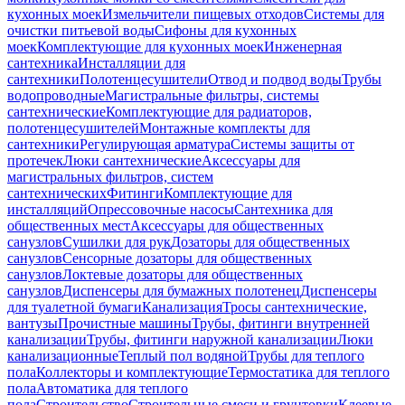
кухонных моек
Измельчители пищевых отходов
Системы для
очистки питьевой воды
Сифоны для кухонных
моек
Комплектующие для кухонных моек
Инженерная
сантехника
Инсталляции для
сантехники
Полотенцесушители
Отвод и подвод воды
Трубы
водопроводные
Магистральные фильтры, системы
сантехнические
Комплектующие для радиаторов,
полотенцесушителей
Монтажные комплекты для
сантехники
Регулирующая арматура
Системы защиты от
протечек
Люки сантехнические
Аксессуары для
магистральных фильтров, систем
сантехнических
Фитинги
Комплектующие для
инсталляций
Опрессовочные насосы
Сантехника для
общественных мест
Аксессуары для общественных
санузлов
Сушилки для рук
Дозаторы для общественных
санузлов
Сенсорные дозаторы для общественных
санузлов
Локтевые дозаторы для общественных
санузлов
Диспенсеры для бумажных полотенец
Диспенсеры
для туалетной бумаги
Канализация
Тросы сантехнические,
вантузы
Прочистные машины
Трубы, фитинги внутренней
канализации
Трубы, фитинги наружной канализации
Люки
канализационные
Теплый пол водяной
Трубы для теплого
пола
Коллекторы и комплектующие
Термостатика для теплого
пола
Автоматика для теплого
пола
Строительство
Строительные смеси и грунтовки
Клеевые