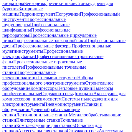
вибраторы
Бензорезы, резчики швов
Стойки, дрели для
бурения
Затирочные
машины
Гидроинструмент
Погрузчики
Профессиональный
инструмент
Профессиональные
шуруповерты
Профессиональные
шлифмашины
Профессиональные
перфораторы
Профессиональные циркулярные
пилы
Профессиональные электролобзики
Профессиональные
дрели
Профессиональные фрезеры
Профессиональные
мультиинструменты
Профессиональные
электрорубанки
Профессиональные строительные
фены
Профессиональные строительные
пистолеты
Профессиональные точильные
станки
Профессиональные
электроножницы
Пневмоинструмент
Наборы
профессионального электроинструмента
Строительное
оборудование
Компрессоры
Тепловые пушки
Пылесосы
профессиональные
Стружкоотсосы
Домкраты
Аксессуары для
компрессоров, пневмосистем
Системы пылеудаления для
электроинструмента
Пневмоинструмент
Станки и
оборудование
Деревообрабатывающие
станки
Ленточнопильные станки
Металлообрабатывающие
станки
Плиткорезные станки
Точильные
станки
Комплектующие для станков
Оснастка для
станков
Аксессуары для станков
Стружкоотсосы
Аксессуары