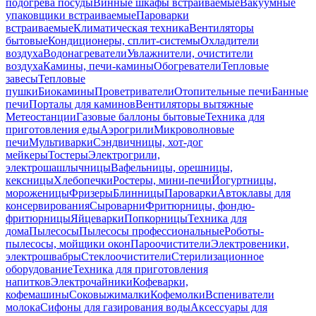
подогрева посуды
Винные шкафы встраиваемые
Вакуумные
упаковщики встраиваемые
Пароварки
встраиваемые
Климатическая техника
Вентиляторы
бытовые
Кондиционеры, сплит-системы
Охладители
воздуха
Водонагреватели
Увлажнители, очистители
воздуха
Камины, печи-камины
Обогреватели
Тепловые
завесы
Тепловые
пушки
Биокамины
Проветриватели
Отопительные печи
Банные
печи
Порталы для каминов
Вентиляторы вытяжные
Метеостанции
Газовые баллоны бытовые
Техника для
приготовления еды
Аэрогрили
Микроволновые
печи
Мультиварки
Сэндвичницы, хот-дог
мейкеры
Тостеры
Электрогрили,
электрошашлычницы
Вафельницы, орешницы,
кексницы
Хлебопечки
Ростеры, мини-печи
Йогуртницы,
мороженицы
Фризеры
Блинницы
Пароварки
Автоклавы для
консервирования
Сыроварни
Фритюрницы, фондю-
фритюрницы
Яйцеварки
Попкорницы
Техника для
дома
Пылесосы
Пылесосы профессиональные
Роботы-
пылесосы, мойщики окон
Пароочистители
Электровеники,
электрошвабры
Стеклоочистители
Стерилизационное
оборудование
Техника для приготовления
напитков
Электрочайники
Кофеварки,
кофемашины
Соковыжималки
Кофемолки
Вспениватели
молока
Сифоны для газирования воды
Аксессуары для