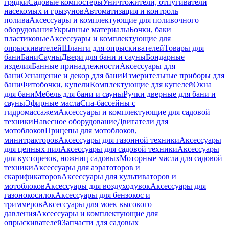
грядки
Садовые компостеры
Уничтожители, отпугиватели
насекомых и грызунов
Автоматизация и контроль
полива
Аксессуары и комплектующие для поливочного
оборудования
Укрывные материалы
Бочки, баки
пластиковые
Аксессуары и комплектующие для
опрыскивателей
Шланги для опрыскивателей
Товары для
бани
Бани
Сауны
Двери для бани и сауны
Бондарные
изделия
Банные принадлежности
Аксессуары для
бани
Оснащение и декор для бани
Измерительные приборы для
бани
Фитобочки, купели
Комплектующие для купелей
Окна
для бани
Мебель для бани и сауны
Ручки дверные для бани и
сауны
Эфирные масла
Спа-бассейны с
гидромассажем
Аксессуары и комплектующие для садовой
техники
Навесное оборудование
Двигатели для
мотоблоков
Прицепы для мотоблоков,
минитракторов
Аксессуары для газонной техники
Аксессуары
для цепных пил
Аксессуары для садовой техники
Аксессуары
для кусторезов, ножниц садовых
Моторные масла для садовой
техники
Аксессуары для аэратоторов и
скарификаторов
Аксессуары для культиваторов и
мотоблоков
Аксессуары для воздуходувок
Аксессуары для
газонокосилок
Аксессуары для бензокос и
триммеров
Аксессуары для моек высокого
давления
Аксессуары и комплектующие для
опрыскивателей
Запчасти для садовых