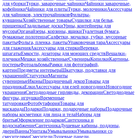
для уборки
Турки, заварочные чайники
Чайники заварочные,
кофейники
Чайники для плиты
Турки, молочники
Аксессуары
для чайников, электрочайников
Фильтры-
кувшины
Хозяйственные товары
Сушилки для белья,
прищепки
Гладильные доски
Урны, контейнеры для
мусора
Органайзеры, корзины, ящики
Туалетная бумага,
бумажные полотенца
Салфетки, мочалки, губки, мусорные
пакеты
Фольга, пленка, пакеты
Упаковочная тара
Аксессуары
для глажения
Аксессуары для стирки
Веревки,
шпагаты
Емкости, дозаторы для моющих средств
Вешалки-
плечики
Мешки хозяйственные
Сувениры
Копилки
Картины,
постеры
Фотоальбомы
Рамки для фотографий,
картин
Предметы интерьера
Шкатулки, подставки для
украшений
Статуэтки
Магниты
сувенирные
Иконы
Праздничный декор
Товары для
праздника
Елки
Аксессуары для елей новогодних
Новогодние
украшения
Светодиодные гирлянды, декорации
Светодиодные
фигуры, игрушки
Временные
татуировки
Фотобутафория
Товары для
маскарада
Подарки
Подарки, подарочные наборы
Подарочные
наборы косметики для лица и тела
Наборы для
бритья
Оформление подарков
Сантехника и
водоснабжение
Сантехника
Душевые кабины, поддоны,
двери
Ванны
Унитазы
Умывальники
Умывальники со
смесителями
Смесители
Душевые панели,