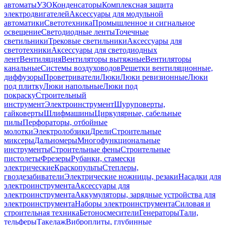
автоматы
УЗО
Конденсаторы
Комплексная защита
электродвигателей
Аксессуары для модульной
автоматики
Светотехника
Промышленное и сигнальное
освещение
Светодиодные ленты
Точечные
светильники
Трековые светильники
Аксессуары для
светотехники
Аксессуары для светодиодных
лент
Вентиляция
Вентиляторы вытяжные
Вентиляторы
канальные
Системы воздуховодов
Решетки вентиляционные,
диффузоры
Проветриватели
Люки
Люки ревизионные
Люки
под плитку
Люки напольные
Люки под
покраску
Строительный
инструмент
Электроинструмент
Шуруповерты,
гайковерты
Шлифмашины
Циркулярные, сабельные
пилы
Перфораторы, отбойные
молотки
Электролобзики
Дрели
Строительные
миксеры
Дальномеры
Многофункциональные
инструменты
Строительные фены
Строительные
пистолеты
Фрезеры
Рубанки, стамески
электрические
Краскопульты
Степлеры,
гвоздезабиватели
Электрические ножницы, резаки
Насадки для
электроинструмента
Аксессуары для
электроинструмента
Аккумуляторы, зарядные устройства для
электроинструмента
Наборы электроинструмента
Силовая и
строительная техника
Бетоносмесители
Генераторы
Тали,
тельферы
Такелаж
Виброплиты, глубинные