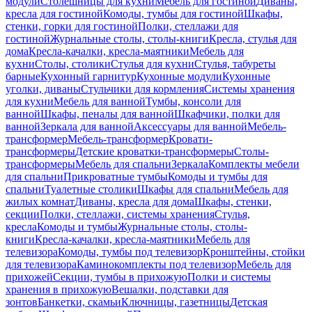
модули
Столешницы для кухни
Мебель для гостиной
Диваны,
кресла для гостиной
Комоды, тумбы для гостиной
Шкафы,
стенки, горки для гостиной
Полки, стеллажи для
гостиной
Журнальные столы, столы-книги
Кресла, стулья для
дома
Кресла-качалки, кресла-маятники
Мебель для
кухни
Столы, столики
Стулья для кухни
Стулья, табуреты
барные
Кухонный гарнитур
Кухонные модули
Кухонные
уголки, диваны
Стульчики для кормления
Системы хранения
для кухни
Мебель для ванной
Тумбы, консоли для
ванной
Шкафы, пеналы для ванной
Шкафчики, полки для
ванной
Зеркала для ванной
Аксессуары для ванной
Мебель-
трансформер
Мебель-трансформер
Кровати-
трансформеры
Детские кроватки-трансформеры
Столы-
трансформеры
Мебель для спальни
Зеркала
Комплекты мебели
для спальни
Прикроватные тумбы
Комоды и тумбы для
спальни
Туалетные столики
Шкафы для спальни
Мебель для
жилых комнат
Диваны, кресла для дома
Шкафы, стенки,
секции
Полки, стеллажи, системы хранения
Стулья,
кресла
Комоды и тумбы
Журнальные столы, столы-
книги
Кресла-качалки, кресла-маятники
Мебель для
телевизора
Комоды, тумбы под телевизор
Кронштейны, стойки
для телевизора
Каминокомплекты под телевизор
Мебель для
прихожей
Секции, тумбы в прихожую
Полки и системы
хранения в прихожую
Вешалки, подставки для
зонтов
Банкетки, скамьи
Ключницы, газетницы
Детская