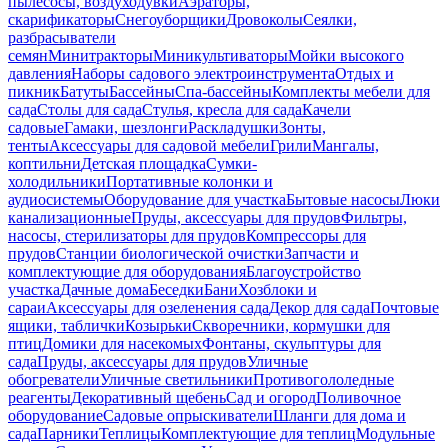
пылесосы, воздуходувки
Аэраторы,
скарификаторы
Снегоуборщики
Дровоколы
Сеялки,
разбрасыватели
семян
Минитракторы
Миникультиваторы
Мойки высокого
давления
Наборы садового электроинструмента
Отдых и
пикник
Батуты
Бассейны
Спа-бассейны
Комплекты мебели для
сада
Столы для сада
Стулья, кресла для сада
Качели
садовые
Гамаки, шезлонги
Раскладушки
Зонты,
тенты
Аксессуары для садовой мебели
Грили
Мангалы,
коптильни
Детская площадка
Сумки-
холодильники
Портативные колонки и
аудиосистемы
Оборудование для участка
Бытовые насосы
Люки
канализационные
Пруды, аксессуары для прудов
Фильтры,
насосы, стерилизаторы для прудов
Компрессоры для
прудов
Станции биологической очистки
Запчасти и
комплектующие для оборудования
Благоустройство
участка
Дачные дома
Беседки
Бани
Хозблоки и
сараи
Аксессуары для озеленения сада
Декор для сада
Почтовые
ящики, таблички
Козырьки
Скворечники, кормушки для
птиц
Домики для насекомых
Фонтаны, скульптуры для
сада
Пруды, аксессуары для прудов
Уличные
обогреватели
Уличные светильники
Противогололедные
реагенты
Декоративный щебень
Сад и огород
Поливочное
оборудование
Садовые опрыскиватели
Шланги для дома и
сада
Парники
Теплицы
Комплектующие для теплиц
Модульные