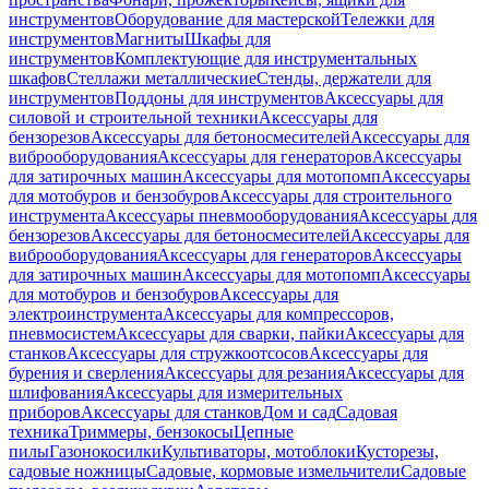
инструментов
Оборудование для мастерской
Тележки для
инструментов
Магниты
Шкафы для
инструментов
Комплектующие для инструментальных
шкафов
Стеллажи металлические
Стенды, держатели для
инструментов
Поддоны для инструментов
Аксессуары для
силовой и строительной техники
Аксессуары для
бензорезов
Аксессуары для бетоносмесителей
Аксессуары для
виброоборудования
Аксессуары для генераторов
Аксессуары
для затирочных машин
Аксессуары для мотопомп
Аксессуары
для мотобуров и бензобуров
Аксессуары для строительного
инструмента
Аксессуары пневмооборудования
Аксессуары для
бензорезов
Аксессуары для бетоносмесителей
Аксессуары для
виброоборудования
Аксессуары для генераторов
Аксессуары
для затирочных машин
Аксессуары для мотопомп
Аксессуары
для мотобуров и бензобуров
Аксессуары для
электроинструмента
Аксессуары для компрессоров,
пневмосистем
Аксессуары для сварки, пайки
Аксессуары для
станков
Аксессуары для стружкоотсосов
Аксессуары для
бурения и сверления
Аксессуары для резания
Аксессуары для
шлифования
Аксессуары для измерительных
приборов
Аксессуары для станков
Дом и сад
Садовая
техника
Триммеры, бензокосы
Цепные
пилы
Газонокосилки
Культиваторы, мотоблоки
Кусторезы,
садовые ножницы
Садовые, кормовые измельчители
Садовые