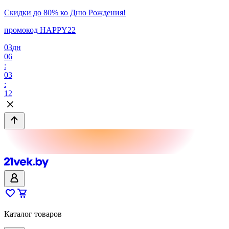
Скидки до 80% ко Дню Рождения!
промокод HAPPY22
03
дн
06
:
03
:
12
Каталог товаров