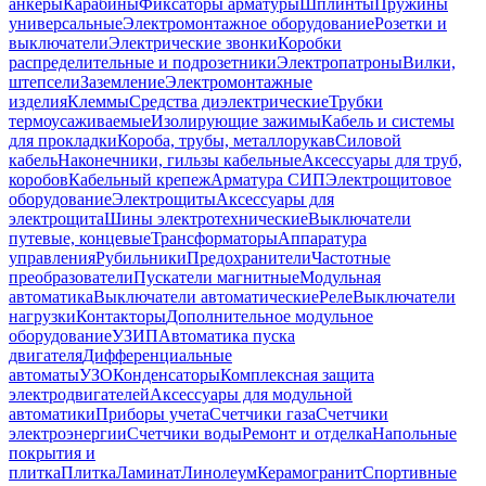
анкеры
Карабины
Фиксаторы арматуры
Шплинты
Пружины
универсальные
Электромонтажное оборудование
Розетки и
выключатели
Электрические звонки
Коробки
распределительные и подрозетники
Электропатроны
Вилки,
штепсели
Заземление
Электромонтажные
изделия
Клеммы
Средства диэлектрические
Трубки
термоусаживаемые
Изолирующие зажимы
Кабель и системы
для прокладки
Короба, трубы, металлорукав
Силовой
кабель
Наконечники, гильзы кабельные
Аксессуары для труб,
коробов
Кабельный крепеж
Арматура СИП
Электрощитовое
оборудование
Электрощиты
Аксессуары для
электрощита
Шины электротехнические
Выключатели
путевые, концевые
Трансформаторы
Аппаратура
управления
Рубильники
Предохранители
Частотные
преобразователи
Пускатели магнитные
Модульная
автоматика
Выключатели автоматические
Реле
Выключатели
нагрузки
Контакторы
Дополнительное модульное
оборудование
УЗИП
Автоматика пуска
двигателя
Дифференциальные
автоматы
УЗО
Конденсаторы
Комплексная защита
электродвигателей
Аксессуары для модульной
автоматики
Приборы учета
Счетчики газа
Счетчики
электроэнергии
Счетчики воды
Ремонт и отделка
Напольные
покрытия и
плитка
Плитка
Ламинат
Линолеум
Керамогранит
Спортивные