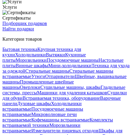
Услуги
Сертификаты
Подборщик подарков
Найти подарки
Категории товаров
Бытовая техника
Крупная техника для
кухни
Холодильники
Вытяжки
Кухонные
плиты
Морозильники
Посудомоечные машины
Настольные
плиты
Винные шкафы
Мини-холодильники
Техника для ухода
за одеждой
Стиральные машины
Стиральные машины
встраиваемые
Утюги
Отпариватели
Швейные, вышивальные
машины
Промышленные швейные
машины
Оверлоки
Сушильные машины, шкафы
Гладильные
системы, прессы
Машинки для удаления катышков
Сушилки
для обуви
Встраиваемая техника, оборудование
Варочные
панели
Духовые шкафы
Холодильники
встраиваемые
Посудомоечные машины
встраиваемые
Микроволновые печи
встраиваемые
Кофемашины встраиваемые
Комплекты
встраиваемой техники
Морозильники
встраиваемые
Измельчители пищевых отходов
Шкафы для