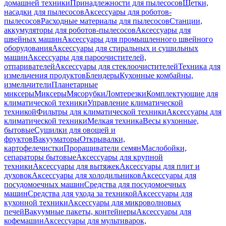
домашней техники
Принадлежности для пылесосов
Щетки,
насадки для пылесосов
Аксессуары для роботов-
пылесосов
Расходные материалы для пылесосов
Станции,
аккумуляторы для роботов-пылесосов
Аксессуары для
швейных машин
Аксессуары для промышленного швейного
оборудования
Аксессуары для стиральных и сушильных
машин
Аксессуары для пароочистителей,
отпаривателей
Аксессуары для стеклоочистителей
Техника для
измельчения продуктов
Блендеры
Кухонные комбайны,
измельчители
Планетарные
миксеры
Миксеры
Мясорубки
Ломтерезки
Комплектующие для
климатической техники
Управление климатической
техникой
Фильтры для климатической техники
Аксессуары для
климатической техники
Мелкая техника
Весы кухонные,
бытовые
Сушилки для овощей и
фруктов
Вакууматоры
Открывалки,
картофелечистки
Проращиватели семян
Маслобойки,
сепараторы бытовые
Аксессуары для крупной
техники
Аксессуары для вытяжек
Аксессуары для плит и
духовок
Аксессуары для холодильников
Аксессуары для
посудомоечных машин
Средства для посудомоечных
машин
Средства для ухода за техникой
Аксессуары для
кухонной техники
Аксессуары для микроволновых
печей
Вакуумные пакеты, контейнеры
Аксессуары для
кофемашин
Аксессуары для мультиварок,