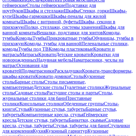
геймерские
Столы геймерские
Подставки для
ноутбуков
Шкафы и стеллажи
Шкафы
Стенки, горки
Шкафы-
купе
Шкафы-гармошки
Шкафы-пеналы для жилой
комнаты
Шкафы с витриной, буфеты
Шкафы, секции в
прихожую
Полки, стеллажи, системы хранения
Шкафы для
ванной комнаты
Вешалки, подставки для зонтов
Комоды,
тумбы
Комоды
Тумбы
Прикроватные тумбы
Обувницы, тумбы в
прихожую
Комоды, тумбы для ванной
Пеленальные столики,
комоды
Тумбы под ТВ
Комоды пластиковые
Кровати и
матрасы
Матрасы
Кровати
Детские кровати
Кроватки для
новорожденных
Надувная мебель
Наматрасники, чехлы на
матрас
Основания для
кроватей
Подматрасники
Раскладушки
Кровати-трансформеры,
шкафы-кровати
Кровати-домики
Столы
Кухонные
столы
Барные столы
Столы письменные,
компьютерные
Детские столы
Туалетные столики
Журнальные
столы
Садовые столы
Растущие столы и парты
Столы,
журнальные столики для бани
Приставные
столики
Консольные столики
Обеденные группы
Столы-
книги
Стулья
Кухонные стулья, табуреты
Барные стулья,
табуреты
Компьютерные кресла, стулья
Геймерские
кресла
Детские стулья, табуреты
Банкетки, скамьи
Садовые
кресла, стулья, табуреты
Стулья, табуреты для бани
Стульчики
для кормления
Кухня
Кухонный гарнитур
Кухонные