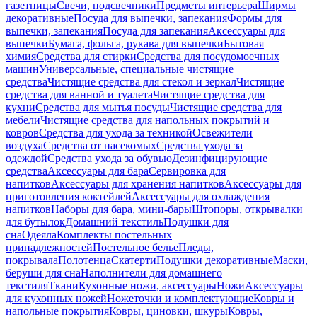
газетницы
Свечи, подсвечники
Предметы интерьера
Ширмы
декоративные
Посуда для выпечки, запекания
Формы для
выпечки, запекания
Посуда для запекания
Аксессуары для
выпечки
Бумага, фольга, рукава для выпечки
Бытовая
химия
Средства для стирки
Средства для посудомоечных
машин
Универсальные, специальные чистящие
средства
Чистящие средства для стекол и зеркал
Чистящие
средства для ванной и туалета
Чистящие средства для
кухни
Средства для мытья посуды
Чистящие средства для
мебели
Чистящие средства для напольных покрытий и
ковров
Средства для ухода за техникой
Освежители
воздуха
Средства от насекомых
Средства ухода за
одеждой
Средства ухода за обувью
Дезинфицирующие
средства
Аксессуары для бара
Сервировка для
напитков
Аксессуары для хранения напитков
Аксессуары для
приготовления коктейлей
Аксессуары для охлаждения
напитков
Наборы для бара, мини-бары
Штопоры, открывалки
для бутылок
Домашний текстиль
Подушки для
сна
Одеяла
Комплекты постельных
принадлежностей
Постельное белье
Пледы,
покрывала
Полотенца
Скатерти
Подушки декоративные
Маски,
беруши для сна
Наполнители для домашнего
текстиля
Ткани
Кухонные ножи, аксессуары
Ножи
Аксессуары
для кухонных ножей
Ножеточки и комплектующие
Ковры и
напольные покрытия
Ковры, циновки, шкуры
Ковры,