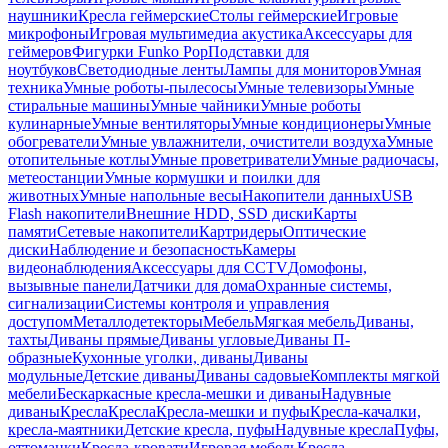
наушники
Кресла геймерские
Столы геймерские
Игровые
микрофоны
Игровая мультимедиа акустика
Аксессуары для
геймеров
Фигурки Funko Pop
Подставки для
ноутбуков
Светодиодные ленты
Лампы для мониторов
Умная
техника
Умные роботы-пылесосы
Умные телевизоры
Умные
стиральные машины
Умные чайники
Умные роботы
кулинарные
Умные вентиляторы
Умные кондиционеры
Умные
обогреватели
Умные увлажнители, очистители воздуха
Умные
отопительные котлы
Умные проветриватели
Умные радиочасы,
метеостанции
Умные кормушки и поилки для
животных
Умные напольные весы
Накопители данных
USB
Flash накопители
Внешние HDD, SSD диски
Карты
памяти
Сетевые накопители
Картридеры
Оптические
диски
Наблюдение и безопасность
Камеры
видеонаблюдения
Аксессуары для CCTV
Домофоны,
вызывные панели
Датчики для дома
Охранные системы,
сигнализации
Системы контроля и управления
доступом
Металлодетекторы
Мебель
Мягкая мебель
Диваны,
тахты
Диваны прямые
Диваны угловые
Диваны П-
образные
Кухонные уголки, диваны
Диваны
модульные
Детские диваны
Диваны садовые
Комплекты мягкой
мебели
Бескаркасные кресла-мешки и диваны
Надувные
диваны
Кресла
Кресла
Кресла-мешки и пуфы
Кресла-качалки,
кресла-маятники
Детские кресла, пуфы
Надувные кресла
Пуфы,
оттоманки
Кресла-кровати
Игровая мебель
Кресла