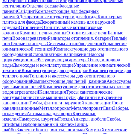
материалы
Шифер
Профнастил
Рулонная кровля
Кровельная
вентиляция
Отделка фасада
Фасадные
панели
Сайдинг
Комплектующие для фасадных
панелей
Декоративные штукатурки для фасада
Клинкерная
плитка для фасада
Декоративный камень для наружной
отделки
Отопление
Отопительные котлы
Газовые
колонки
Камины, печи-камины
Отопительные печи
Банные
печи
Водонагреватели
Радиаторы отопления, батареи
Теплый
пол
Теплые плинтусы
Системы антиобледенения
Управление
климатической техникой
Комплектующие для отопительного
оборудования
Стабилизаторы напряжения
Насосы
циркуляционные
Регулирующая арматура
Отвод и подвод
воды
Дымоходы и комплектующие
Управление климатической
техникой
Комплектующие для радиаторов
Комплектующие для
теплого пола
Топливо и аксессуары для отопительного
оборудования
Комплектующие для печей, каминов
Аксессуары
для каминов, печей
Комплектующие для отопительных котлов,
водонагревателей
Канализация
Тросы сантехнические,
вантузы
Прочистные машины
Трубы, фитинги внутренней
канализации
Трубы, фитинги наружной канализации
Люки
канализационные
Металлопрокат
Металлопрокат
Сваи
Заборы,
ограждения
Автоматика для ворот
Крепежные
изделия
Саморезы, шурупы
Гвозди
Анкеры, дюбели
Скобы,
штифты
Перфорированный крепеж
Гайки,
шайбы
Заклепки
Болты, винты, шпильки
Хомуты
Химические