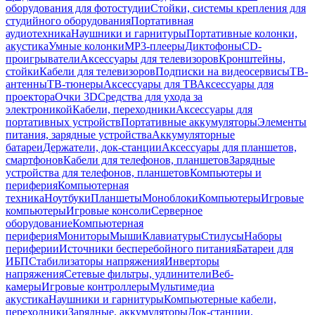
оборудования для фотостудии
Стойки, системы крепления для
студийного оборудования
Портативная
аудиотехника
Наушники и гарнитуры
Портативные колонки,
акустика
Умные колонки
MP3-плееры
Диктофоны
CD-
проигрыватели
Аксессуары для телевизоров
Кронштейны,
стойки
Кабели для телевизоров
Подписки на видеосервисы
ТВ-
антенны
ТВ-тюнеры
Аксессуары для ТВ
Аксессуары для
проектора
Очки 3D
Средства для ухода за
электроникой
Кабели, переходники
Аксессуары для
портативных устройств
Портативные аккумуляторы
Элементы
питания, зарядные устройства
Аккумуляторные
батареи
Держатели, док-станции
Аксессуары для планшетов,
смартфонов
Кабели для телефонов, планшетов
Зарядные
устройства для телефонов, планшетов
Компьютеры и
периферия
Компьютерная
техника
Ноутбуки
Планшеты
Моноблоки
Компьютеры
Игровые
компьютеры
Игровые консоли
Серверное
оборудование
Компьютерная
периферия
Мониторы
Мыши
Клавиатуры
Стилусы
Наборы
периферии
Источники бесперебойного питания
Батареи для
ИБП
Стабилизаторы напряжения
Инверторы
напряжения
Сетевые фильтры, удлинители
Веб-
камеры
Игровые контроллеры
Мультимедиа
акустика
Наушники и гарнитуры
Компьютерные кабели,
переходники
Зарядные, аккумуляторы
Док-станции,