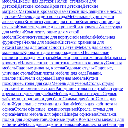
мебель
Шкафы для детской
Полки, стеллажи для
детской
Детские комоды
Кровати детские
Детские
матрасы
Матрасы в кроватку
Наматрасники, защитные чехлы
детские
Мебель для детского сада
Мебельная фурнитура и
аксессуары
Комплектующие для столов
Комплектующие для
стульев
Комплектующие для кроватей и кроваток
Аксессуары
для мебели
Комплектующие для мягкой
мебели
Комплектующие для корпусной мебели
Мебельная
фурнитура
Чехлы для мебели
Системы хранения для
кухни
Товары для безопасности детей
Мебель для самых
маленьких
Кроватки для новорожденных
Пеленальные
столики, комоды, матрасы
Манежи, кровати-манежи
Матрасы в
кроватку
Наматрасники, защитные чехлы в кроватку
Садовая
мебель
Садовые диваны, кресла
Садовые стулья
Садовые,
уличные столы
Комплекты мебели для сада
Гамаки,
шезлонги
Качели садовые
Надувная мебель
Кухни
походные
Столы для сада
Мебель для учебы
Столы, стулья
детские
Письменные столы
Растущие столы и парты
Растущие
кресла и стулья для учебы
Мебель для бани и сауны
Стулья,
табуретки, подставки для бани
Скамьи для бани
Столы для
бани
Журнальные столики для бани
Мебель для кабинета и
офиса
Столы офисные, компьютерные
Кресла, стулья для
офиса
Мягкая мебель для офиса
Шкафы офисные
Стеллажи,
полки для документов
Офисные тумбы
Комплекты мебели для
кабинета
Мебель для лоджии и балкона
Комплекты мебели для