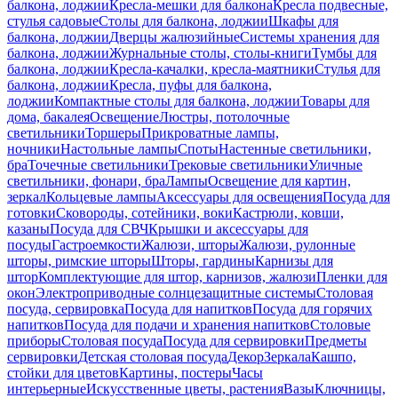
балкона, лоджии
Кресла-мешки для балкона
Кресла подвесные,
стулья садовые
Столы для балкона, лоджии
Шкафы для
балкона, лоджии
Дверцы жалюзийные
Системы хранения для
балкона, лоджии
Журнальные столы, столы-книги
Тумбы для
балкона, лоджии
Кресла-качалки, кресла-маятники
Стулья для
балкона, лоджии
Кресла, пуфы для балкона,
лоджии
Компактные столы для балкона, лоджии
Товары для
дома, бакалея
Освещение
Люстры, потолочные
светильники
Торшеры
Прикроватные лампы,
ночники
Настольные лампы
Споты
Настенные светильники,
бра
Точечные светильники
Трековые светильники
Уличные
светильники, фонари, бра
Лампы
Освещение для картин,
зеркал
Кольцевые лампы
Аксессуары для освещения
Посуда для
готовки
Сковороды, сотейники, воки
Кастрюли, ковши,
казаны
Посуда для СВЧ
Крышки и аксессуары для
посуды
Гастроемкости
Жалюзи, шторы
Жалюзи, рулонные
шторы, римские шторы
Шторы, гардины
Карнизы для
штор
Комплектующие для штор, карнизов, жалюзи
Пленки для
окон
Электроприводные солнцезащитные системы
Столовая
посуда, сервировка
Посуда для напитков
Посуда для горячих
напитков
Посуда для подачи и хранения напитков
Столовые
приборы
Столовая посуда
Посуда для сервировки
Предметы
сервировки
Детская столовая посуда
Декор
Зеркала
Кашпо,
стойки для цветов
Картины, постеры
Часы
интерьерные
Искусственные цветы, растения
Вазы
Ключницы,