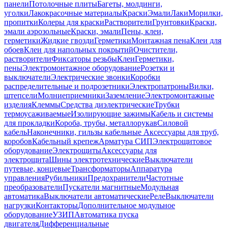
панели
Потолочные плиты
Багеты, молдинги,
уголки
Лакокрасочные материалы
Краски
Эмали
Лаки
Морилки,
пропитки
Колеры для краски
Растворители
Грунтовки
Краски,
эмали аэрозольные
Краски, эмали
Пены, клеи,
герметики
Жидкие гвозди
Герметики
Монтажная пена
Клеи для
обоев
Клеи для напольных покрытий
Очистители,
растворители
Фиксаторы резьбы
Клеи
Герметики,
пены
Электромонтажное оборудование
Розетки и
выключатели
Электрические звонки
Коробки
распределительные и подрозетники
Электропатроны
Вилки,
штепсели
Молниеприемники
Заземление
Электромонтажные
изделия
Клеммы
Средства диэлектрические
Трубки
термоусаживаемые
Изолирующие зажимы
Кабель и системы
для прокладки
Короба, трубы, металлорукав
Силовой
кабель
Наконечники, гильзы кабельные
Аксессуары для труб,
коробов
Кабельный крепеж
Арматура СИП
Электрощитовое
оборудование
Электрощиты
Аксессуары для
электрощита
Шины электротехнические
Выключатели
путевые, концевые
Трансформаторы
Аппаратура
управления
Рубильники
Предохранители
Частотные
преобразователи
Пускатели магнитные
Модульная
автоматика
Выключатели автоматические
Реле
Выключатели
нагрузки
Контакторы
Дополнительное модульное
оборудование
УЗИП
Автоматика пуска
двигателя
Дифференциальные