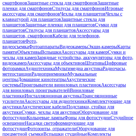
смартфонов
Защитные стекла для смартфонов
Защитные
пленки для смартфонов
Стилусы для смартфонов
Игровые
аксессуары для смартфонов
Чехлы для планшетов
Чехлы с
клавиатурой для планшетов
Защитные стекла для
планшетов
Защитные пленки для планшетов
Сумки для
планшетов
Стилусы для планшетов
Аксессуары для
планшетов, смартфонов
Кабели для телефонов,
планшетов
Фото,
видеосъемка
Фотоаппараты
Видеокамеры
Экшн-камеры
Карты
памяти
Объективы
Вспышки
Аксессуары для камер
Сумки и
чехлы для камер
Зарядные устройства, аккумуляторы для фото,
видеокамер
Аксессуары для объективов
Штативы
Цифровые
фоторамки
Аудиотехника
Мультимедиа акустика
Радиочасы,
метеостанции
Радиоприемники
Музыкальные
центры
Домашние кинотеатры
Акустические
системы
Проигрыватели виниловых пластинок
Аксессуары
для виниловых проигрывателей
Виниловые
пластинки
Инсталляционная акустика
Трансляционные
усилители
Аксессуары для аудиотехники
Комплектующие для
акустики
Акустические кабели
Подставки, стойки для
акустики
Сумки, чехлы для акустики
Оборудование для
фотостудии
Кольцевые лампы
Фоны для фотостудии
Студийное
освещение
Насадки светоформирующие для
фотостудии
Фотозонты, отражатели
Оборудование для
предметной съемки
Вспышки студийные
Комплекты