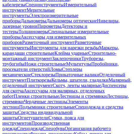
кабелерезы
Специнструменты
Измерительный
инструмент
Мерительные
инструменты
Электроизмерительные
приборы
Дальномеры
Дальномеры оптические
Нивелиры,
лазерные уровни
Пирометры
Детекторы и
тестеры
Толщиномеры
Специальные измерительные
приборы
Аксессуары для измерительных
приборов
Разметочный инструмент
Разметочные
инструменты
Инструменты для нарезки резьбы
Маркеры,
карандаши строительные
Клейма ударные
Строительно-
монтажный инструмент
Заклепочники
Труборезы,
трубогибы
Ножи строительные
Мультитулы
Пробойники,
просекатели отверстий
Ломы
Степлеры
механические
Стеклорезы
Прикаточные валики
Отделочный
инструмент
Плиткорезы
Кельмы, шпатели, гладилки
Малярный,
отделочный инструмент
Скотч, ленты малярные
Диспенсеры
для скотча
Аксессуары для малярных, отделочных
работ
Пленки строительные
Лестницы и стремянки
Лестницы,
стремянки
Чердачные лестницы
Элементы
лестниц
Подъемники строительные
Спецодежда и средства
защиты
Средства индивидуальной
защиты
Огнетушители
Сумки, пояса для
инструментов
Производственная
одежда
Спецодежда
Спецобувь
Организация рабочего
пространства
Фонари, прожекторы
Кейсы, ящики для