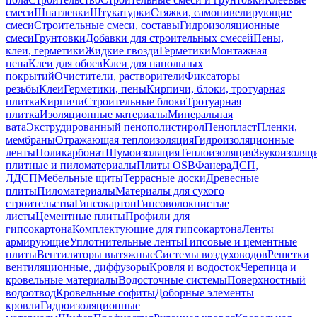
смеси
Шпатлевки
Штукатурки
Стяжки, самонивелирующие
смеси
Строительные смеси, составы
Гидроизоляционные
смеси
Грунтовки
Добавки для строительных смесей
Пены,
клеи, герметики
Жидкие гвозди
Герметики
Монтажная
пена
Клеи для обоев
Клеи для напольных
покрытий
Очистители, растворители
Фиксаторы
резьбы
Клеи
Герметики, пены
Кирпичи, блоки, тротуарная
плитка
Кирпичи
Строительные блоки
Тротуарная
плитка
Изоляционные материалы
Минеральная
вата
Экструдированный пенополистирол
Пенопласт
Пленки,
мембраны
Отражающая теплоизоляция
Гидроизоляционные
ленты
Поликарбонат
Шумоизоляция
Теплоизоляция
Звукоизоляц
плитные и пиломатериалы
Плиты OSB
Фанера
ДСП,
ЛДСП
Мебельные щиты
Террасные доски
Древесные
плиты
Пиломатериалы
Материалы для сухого
строительства
Гипсокартон
Гипсоволокнистые
листы
Цементные плиты
Профили для
гипсокартона
Комплектующие для гипсокартона
Ленты
армирующие
Уплотнительные ленты
Гипсовые и цементные
плиты
Вентиляторы вытяжные
Системы воздуховодов
Решетки
вентиляционные, диффузоры
Кровля и водосток
Черепица и
кровельные материалы
Водосточные системы
Поверхностный
водоотвод
Кровельные софиты
Доборные элементы
кровли
Гидроизоляционные