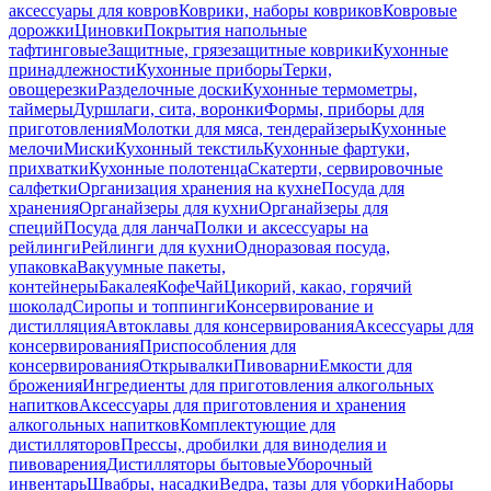
аксессуары для ковров
Коврики, наборы ковриков
Ковровые
дорожки
Циновки
Покрытия напольные
тафтинговые
Защитные, грязезащитные коврики
Кухонные
принадлежности
Кухонные приборы
Терки,
овощерезки
Разделочные доски
Кухонные термометры,
таймеры
Дуршлаги, сита, воронки
Формы, приборы для
приготовления
Молотки для мяса, тендерайзеры
Кухонные
мелочи
Миски
Кухонный текстиль
Кухонные фартуки,
прихватки
Кухонные полотенца
Скатерти, сервировочные
салфетки
Организация хранения на кухне
Посуда для
хранения
Органайзеры для кухни
Органайзеры для
специй
Посуда для ланча
Полки и аксессуары на
рейлинги
Рейлинги для кухни
Одноразовая посуда,
упаковка
Вакуумные пакеты,
контейнеры
Бакалея
Кофе
Чай
Цикорий, какао, горячий
шоколад
Сиропы и топпинги
Консервирование и
дистилляция
Автоклавы для консервирования
Аксессуары для
консервирования
Приспособления для
консервирования
Открывалки
Пивоварни
Емкости для
брожения
Ингредиенты для приготовления алкогольных
напитков
Аксессуары для приготовления и хранения
алкогольных напитков
Комплектующие для
дистилляторов
Прессы, дробилки для виноделия и
пивоварения
Дистилляторы бытовые
Уборочный
инвентарь
Швабры, насадки
Ведра, тазы для уборки
Наборы