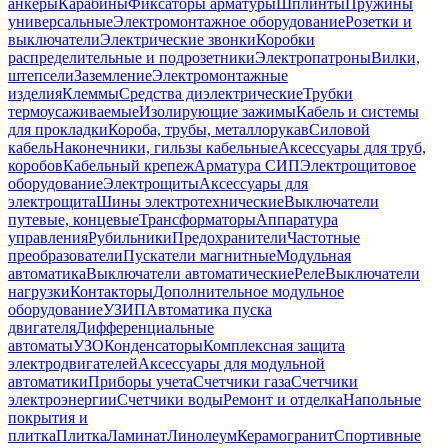
анкеры
Карабины
Фиксаторы арматуры
Шплинты
Пружины
универсальные
Электромонтажное оборудование
Розетки и
выключатели
Электрические звонки
Коробки
распределительные и подрозетники
Электропатроны
Вилки,
штепсели
Заземление
Электромонтажные
изделия
Клеммы
Средства диэлектрические
Трубки
термоусаживаемые
Изолирующие зажимы
Кабель и системы
для прокладки
Короба, трубы, металлорукав
Силовой
кабель
Наконечники, гильзы кабельные
Аксессуары для труб,
коробов
Кабельный крепеж
Арматура СИП
Электрощитовое
оборудование
Электрощиты
Аксессуары для
электрощита
Шины электротехнические
Выключатели
путевые, концевые
Трансформаторы
Аппаратура
управления
Рубильники
Предохранители
Частотные
преобразователи
Пускатели магнитные
Модульная
автоматика
Выключатели автоматические
Реле
Выключатели
нагрузки
Контакторы
Дополнительное модульное
оборудование
УЗИП
Автоматика пуска
двигателя
Дифференциальные
автоматы
УЗО
Конденсаторы
Комплексная защита
электродвигателей
Аксессуары для модульной
автоматики
Приборы учета
Счетчики газа
Счетчики
электроэнергии
Счетчики воды
Ремонт и отделка
Напольные
покрытия и
плитка
Плитка
Ламинат
Линолеум
Керамогранит
Спортивные