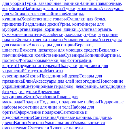
для уборки
Турки, заварочные чайники
Чайники заварочные,
кофейники
Чайники для плиты
Турки, молочники
Аксессуары
для чайников, электрочайников
Фильтры-
кувшины
Хозяйственные товары
Сушилки для белья,
прищепки
Гладильные доски
Урны, контейнеры для
мусора
Органайзеры, корзины, ящики
Туалетная бумага,
бумажные полотенца
Салфетки, мочалки, губки, мусорные
пакеты
Фольга, пленка, пакеты
Упаковочная тара
Аксессуары
для глажения
Аксессуары для стирки
Веревки,
шпагаты
Емкости, дозаторы для моющих средств
Вешалки-
плечики
Мешки хозяйственные
Сувениры
Копилки
Картины,
постеры
Фотоальбомы
Рамки для фотографий,
картин
Предметы интерьера
Шкатулки, подставки для
украшений
Статуэтки
Магниты
сувенирные
Иконы
Праздничный декор
Товары для
праздника
Елки
Аксессуары для елей новогодних
Новогодние
украшения
Светодиодные гирлянды, декорации
Светодиодные
фигуры, игрушки
Временные
татуировки
Фотобутафория
Товары для
маскарада
Подарки
Подарки, подарочные наборы
Подарочные
наборы косметики для лица и тела
Наборы для
бритья
Оформление подарков
Сантехника и
водоснабжение
Сантехника
Душевые кабины, поддоны,
двери
Ванны
Унитазы
Умывальники
Умывальники со
смесителями
Смесители
Душевые панели,