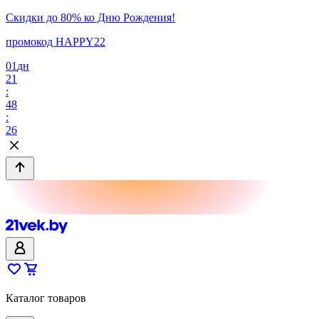
Скидки до 80% ко Дню Рождения!
промокод HAPPY22
01
дн
21
:
48
:
26
Каталог товаров