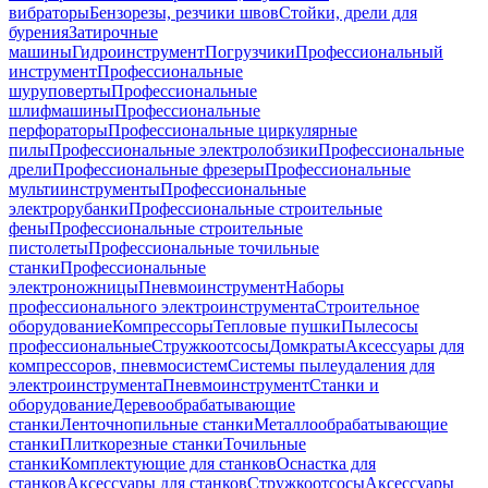
вибраторы
Бензорезы, резчики швов
Стойки, дрели для
бурения
Затирочные
машины
Гидроинструмент
Погрузчики
Профессиональный
инструмент
Профессиональные
шуруповерты
Профессиональные
шлифмашины
Профессиональные
перфораторы
Профессиональные циркулярные
пилы
Профессиональные электролобзики
Профессиональные
дрели
Профессиональные фрезеры
Профессиональные
мультиинструменты
Профессиональные
электрорубанки
Профессиональные строительные
фены
Профессиональные строительные
пистолеты
Профессиональные точильные
станки
Профессиональные
электроножницы
Пневмоинструмент
Наборы
профессионального электроинструмента
Строительное
оборудование
Компрессоры
Тепловые пушки
Пылесосы
профессиональные
Стружкоотсосы
Домкраты
Аксессуары для
компрессоров, пневмосистем
Системы пылеудаления для
электроинструмента
Пневмоинструмент
Станки и
оборудование
Деревообрабатывающие
станки
Ленточнопильные станки
Металлообрабатывающие
станки
Плиткорезные станки
Точильные
станки
Комплектующие для станков
Оснастка для
станков
Аксессуары для станков
Стружкоотсосы
Аксессуары