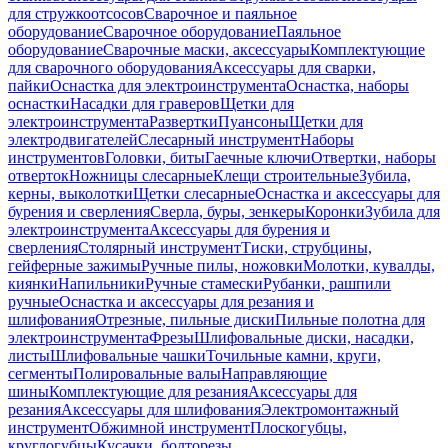
для стружкоотсосов
Сварочное и паяльное
оборудование
Сварочное оборудование
Паяльное
оборудование
Сварочные маски, аксессуары
Комплектующие
для сварочного оборудования
Аксессуары для сварки,
пайки
Оснастка для электроинструмента
Оснастка, наборы
оснастки
Насадки для граверов
Щетки для
электроинструмента
Развертки
Пуансоны
Щетки для
электродвигателей
Слесарный инструмент
Наборы
инструментов
Головки, биты
Гаечные ключи
Отвертки, наборы
отверток
Ножницы слесарные
Клещи строительные
Зубила,
керны, выколотки
Щетки слесарные
Оснастка и аксессуары для
бурения и сверления
Сверла, буры, зенкеры
Коронки
Зубила для
электроинструмента
Аксессуары для бурения и
сверления
Столярный инструмент
Тиски, струбцины,
гейферные зажимы
Ручные пилы, ножовки
Молотки, кувалды,
киянки
Напильники
Ручные стамески
Рубанки, рашпили
ручные
Оснастка и аксессуары для резания и
шлифования
Отрезные, пильные диски
Пильные полотна для
электроинструмента
Фрезы
Шлифовальные диски, насадки,
листы
Шлифовальные чашки
Точильные камни, круги,
сегменты
Полировальные валы
Направляющие
шины
Комплектующие для резания
Аксессуары для
резания
Аксессуары для шлифования
Электромонтажный
инструмент
Обжимной инструмент
Плоскогубцы,
круглогубцы
Кусачки, болторезы,