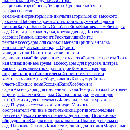
пылесосы, воздуходувки
Аэраторы,
скарификаторы
Снегоуборщики
Дровоколы
Сеялки,
разбрасыватели
семян
Минитракторы
Миникультиваторы
Мойки высокого
давления
Наборы садового электроинструмента
Отдых и
пикник
Батуты
Бассейны
Спа-бассейны
Комплекты мебели для
сада
Столы для сада
Стулья, кресла для сада
Качели
садовые
Гамаки, шезлонги
Раскладушки
Зонты,
тенты
Аксессуары для садовой мебели
Грили
Мангалы,
коптильни
Детская площадка
Сумки-
холодильники
Портативные колонки и
аудиосистемы
Оборудование для участка
Бытовые насосы
Люки
канализационные
Пруды, аксессуары для прудов
Фильтры,
насосы, стерилизаторы для прудов
Компрессоры для
прудов
Станции биологической очистки
Запчасти и
комплектующие для оборудования
Благоустройство
участка
Дачные дома
Беседки
Бани
Хозблоки и
сараи
Аксессуары для озеленения сада
Декор для сада
Почтовые
ящики, таблички
Козырьки
Скворечники, кормушки для
птиц
Домики для насекомых
Фонтаны, скульптуры для
сада
Пруды, аксессуары для прудов
Уличные
обогреватели
Уличные светильники
Противогололедные
реагенты
Декоративный щебень
Сад и огород
Поливочное
оборудование
Садовые опрыскиватели
Шланги для дома и
сада
Парники
Теплицы
Комплектующие для теплиц
Модульные