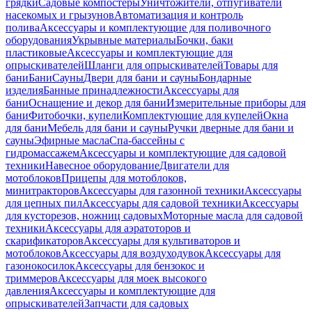
грядки
Садовые компостеры
Уничтожители, отпугиватели
насекомых и грызунов
Автоматизация и контроль
полива
Аксессуары и комплектующие для поливочного
оборудования
Укрывные материалы
Бочки, баки
пластиковые
Аксессуары и комплектующие для
опрыскивателей
Шланги для опрыскивателей
Товары для
бани
Бани
Сауны
Двери для бани и сауны
Бондарные
изделия
Банные принадлежности
Аксессуары для
бани
Оснащение и декор для бани
Измерительные приборы для
бани
Фитобочки, купели
Комплектующие для купелей
Окна
для бани
Мебель для бани и сауны
Ручки дверные для бани и
сауны
Эфирные масла
Спа-бассейны с
гидромассажем
Аксессуары и комплектующие для садовой
техники
Навесное оборудование
Двигатели для
мотоблоков
Прицепы для мотоблоков,
минитракторов
Аксессуары для газонной техники
Аксессуары
для цепных пил
Аксессуары для садовой техники
Аксессуары
для кусторезов, ножниц садовых
Моторные масла для садовой
техники
Аксессуары для аэратоторов и
скарификаторов
Аксессуары для культиваторов и
мотоблоков
Аксессуары для воздуходувок
Аксессуары для
газонокосилок
Аксессуары для бензокос и
триммеров
Аксессуары для моек высокого
давления
Аксессуары и комплектующие для
опрыскивателей
Запчасти для садовых