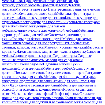
мебель
Шкафы для детской
Полки, стеллажи для
детской
Детские комоды
Кровати детские
Детские
матрасы
Матрасы в кроватку
Наматрасники, защитные чехлы
детские
Мебель для детского сада
Мебельная фурнитура и
аксессуары
Комплектующие для столов
Комплектующие для
стульев
Комплектующие для кроватей и кроваток
Аксессуары
для мебели
Комплектующие для мягкой
мебели
Комплектующие для корпусной мебели
Мебельная
фурнитура
Чехлы для мебели
Системы хранения для
кухни
Товары для безопасности детей
Мебель для самых
маленьких
Кроватки для новорожденных
Пеленальные
столики, комоды, матрасы
Манежи, кровати-манежи
Матрасы в
кроватку
Наматрасники, защитные чехлы в кроватку
Садовая
мебель
Садовые диваны, кресла
Садовые стулья
Садовые,
уличные столы
Комплекты мебели для сада
Гамаки,
шезлонги
Качели садовые
Надувная мебель
Кухни
походные
Столы для сада
Мебель для учебы
Столы, стулья
детские
Письменные столы
Растущие столы и парты
Растущие
кресла и стулья для учебы
Мебель для бани и сауны
Стулья,
табуретки, подставки для бани
Скамьи для бани
Столы для
бани
Журнальные столики для бани
Мебель для кабинета и
офиса
Столы офисные, компьютерные
Кресла, стулья для
офиса
Мягкая мебель для офиса
Шкафы офисные
Стеллажи,
полки для документов
Офисные тумбы
Комплекты мебели для
кабинета
Мебель для лоджии и балкона
Комплекты мебели для