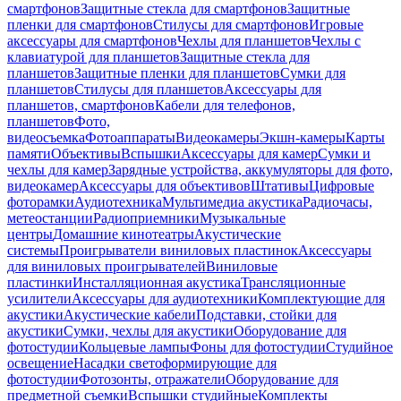
смартфонов
Защитные стекла для смартфонов
Защитные
пленки для смартфонов
Стилусы для смартфонов
Игровые
аксессуары для смартфонов
Чехлы для планшетов
Чехлы с
клавиатурой для планшетов
Защитные стекла для
планшетов
Защитные пленки для планшетов
Сумки для
планшетов
Стилусы для планшетов
Аксессуары для
планшетов, смартфонов
Кабели для телефонов,
планшетов
Фото,
видеосъемка
Фотоаппараты
Видеокамеры
Экшн-камеры
Карты
памяти
Объективы
Вспышки
Аксессуары для камер
Сумки и
чехлы для камер
Зарядные устройства, аккумуляторы для фото,
видеокамер
Аксессуары для объективов
Штативы
Цифровые
фоторамки
Аудиотехника
Мультимедиа акустика
Радиочасы,
метеостанции
Радиоприемники
Музыкальные
центры
Домашние кинотеатры
Акустические
системы
Проигрыватели виниловых пластинок
Аксессуары
для виниловых проигрывателей
Виниловые
пластинки
Инсталляционная акустика
Трансляционные
усилители
Аксессуары для аудиотехники
Комплектующие для
акустики
Акустические кабели
Подставки, стойки для
акустики
Сумки, чехлы для акустики
Оборудование для
фотостудии
Кольцевые лампы
Фоны для фотостудии
Студийное
освещение
Насадки светоформирующие для
фотостудии
Фотозонты, отражатели
Оборудование для
предметной съемки
Вспышки студийные
Комплекты