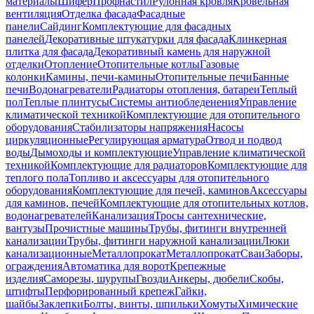
материалы
Шифер
Профнастил
Рулонная кровля
Кровельная
вентиляция
Отделка фасада
Фасадные
панели
Сайдинг
Комплектующие для фасадных
панелей
Декоративные штукатурки для фасада
Клинкерная
плитка для фасада
Декоративный камень для наружной
отделки
Отопление
Отопительные котлы
Газовые
колонки
Камины, печи-камины
Отопительные печи
Банные
печи
Водонагреватели
Радиаторы отопления, батареи
Теплый
пол
Теплые плинтусы
Системы антиобледенения
Управление
климатической техникой
Комплектующие для отопительного
оборудования
Стабилизаторы напряжения
Насосы
циркуляционные
Регулирующая арматура
Отвод и подвод
воды
Дымоходы и комплектующие
Управление климатической
техникой
Комплектующие для радиаторов
Комплектующие для
теплого пола
Топливо и аксессуары для отопительного
оборудования
Комплектующие для печей, каминов
Аксессуары
для каминов, печей
Комплектующие для отопительных котлов,
водонагревателей
Канализация
Тросы сантехнические,
вантузы
Прочистные машины
Трубы, фитинги внутренней
канализации
Трубы, фитинги наружной канализации
Люки
канализационные
Металлопрокат
Металлопрокат
Сваи
Заборы,
ограждения
Автоматика для ворот
Крепежные
изделия
Саморезы, шурупы
Гвозди
Анкеры, дюбели
Скобы,
штифты
Перфорированный крепеж
Гайки,
шайбы
Заклепки
Болты, винты, шпильки
Хомуты
Химические