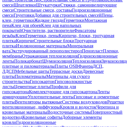
смеси
Шпатлевки
Штукатурки
Стяжки, самонивелирующие
смеси
Строительные смеси, составы
Гидроизоляционные
смеси
Грунтовки
Добавки для строительных смесей
Пены,
клеи, герметики
Жидкие гвозди
Герметики
Монтажная
пена
Клеи для обоев
Клеи для напольных
покрытий
Очистители, растворители
Фиксаторы
резьбы
Клеи
Герметики, пены
Кирпичи, блоки, тротуарная
плитка
Кирпичи
Строительные блоки
Тротуарная
плитка
Изоляционные материалы
Минеральная
вата
Экструдированный пенополистирол
Пенопласт
Пленки,
мембраны
Отражающая теплоизоляция
Гидроизоляционные
ленты
Поликарбонат
Шумоизоляция
Теплоизоляция
Звукоизоляц
плитные и пиломатериалы
Плиты OSB
Фанера
ДСП,
ЛДСП
Мебельные щиты
Террасные доски
Древесные
плиты
Пиломатериалы
Материалы для сухого
строительства
Гипсокартон
Гипсоволокнистые
листы
Цементные плиты
Профили для
гипсокартона
Комплектующие для гипсокартона
Ленты
армирующие
Уплотнительные ленты
Гипсовые и цементные
плиты
Вентиляторы вытяжные
Системы воздуховодов
Решетки
вентиляционные, диффузоры
Кровля и водосток
Черепица и
кровельные материалы
Водосточные системы
Поверхностный
водоотвод
Кровельные софиты
Доборные элементы
кровли
Гидроизоляционные