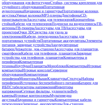
оборудования для фотостудии
Стойки, системы крепления для
студийного оборудования
Портативная
аудиотехника
Наушники и гарнитуры
Портативные колонки,
акустика
Умные колонки
MP3-плееры
Диктофоны
CD-
проигрыватели
Аксессуары для телевизоров
Кронштейны,
стойки
Кабели для телевизоров
Подписки на видеосервисы
ТВ-
антенны
ТВ-тюнеры
Аксессуары для ТВ
Аксессуары для
проектора
Очки 3D
Средства для ухода за
электроникой
Кабели, переходники
Аксессуары для
портативных устройств
Портативные аккумуляторы
Элементы
питания, зарядные устройства
Аккумуляторные
батареи
Держатели, док-станции
Аксессуары для планшетов,
смартфонов
Кабели для телефонов, планшетов
Зарядные
устройства для телефонов, планшетов
Компьютеры и
периферия
Компьютерная
техника
Ноутбуки
Планшеты
Моноблоки
Компьютеры
Игровые
компьютеры
Игровые консоли
Серверное
оборудование
Компьютерная
периферия
Мониторы
Мыши
Клавиатуры
Стилусы
Наборы
периферии
Источники бесперебойного питания
Батареи для
ИБП
Стабилизаторы напряжения
Инверторы
напряжения
Сетевые фильтры, удлинители
Веб-
камеры
Игровые контроллеры
Мультимедиа
акустика
Наушники и гарнитуры
Компьютерные кабели,
переходники
Зарядные, аккумуляторы
Док-станции,