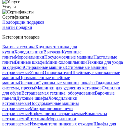
Услуги
Сертификаты
Подборщик подарков
Найти подарки
Категории товаров
Бытовая техника
Крупная техника для
кухни
Холодильники
Вытяжки
Кухонные
плиты
Морозильники
Посудомоечные машины
Настольные
плиты
Винные шкафы
Мини-холодильники
Техника для ухода
за одеждой
Стиральные машины
Стиральные машины
встраиваемые
Утюги
Отпариватели
Швейные, вышивальные
машины
Промышленные швейные
машины
Оверлоки
Сушильные машины, шкафы
Гладильные
системы, прессы
Машинки для удаления катышков
Сушилки
для обуви
Встраиваемая техника, оборудование
Варочные
панели
Духовые шкафы
Холодильники
встраиваемые
Посудомоечные машины
встраиваемые
Микроволновые печи
встраиваемые
Кофемашины встраиваемые
Комплекты
встраиваемой техники
Морозильники
встраиваемые
Измельчители пищевых отходов
Шкафы для