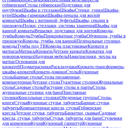
геймерские
Столы геймерские
Подставки для
ноутбуков
Шкафы и стеллажи
Шкафы
Стенки, горки
Шкафы-
купе
Шкафы-гармошки
Шкафы-пеналы для жилой
комнаты
Шкафы с витриной, буфеты
Шкафы, секции в
прихожую
Полки, стеллажи, системы хранения
Шкафы для
ванной комнаты
Вешалки, подставки для зонтов
Комоды,
тумбы
Комоды
Тумбы
Прикроватные тумбы
Обувницы, тумбы в
прихожую
Комоды, тумбы для ванной
Пеленальные столики,
комоды
Тумбы под ТВ
Комоды пластиковые
Кровати и
матрасы
Матрасы
Кровати
Детские кровати
Кроватки для
новорожденных
Надувная мебель
Наматрасники, чехлы на
матрас
Основания для
кроватей
Подматрасники
Раскладушки
Кровати-трансформеры,
шкафы-кровати
Кровати-домики
Столы
Кухонные
столы
Барные столы
Столы письменные,
компьютерные
Детские столы
Туалетные столики
Журнальные
столы
Садовые столы
Растущие столы и парты
Столы,
журнальные столики для бани
Приставные
столики
Консольные столики
Обеденные группы
Столы-
книги
Стулья
Кухонные стулья, табуреты
Барные стулья,
табуреты
Компьютерные кресла, стулья
Геймерские
кресла
Детские стулья, табуреты
Банкетки, скамьи
Садовые
кресла, стулья, табуреты
Стулья, табуреты для бани
Стульчики
для кормления
Кухня
Кухонный гарнитур
Кухонные