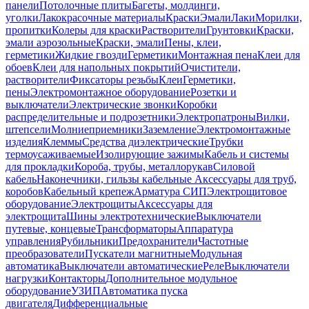
панели
Потолочные плиты
Багеты, молдинги,
уголки
Лакокрасочные материалы
Краски
Эмали
Лаки
Морилки,
пропитки
Колеры для краски
Растворители
Грунтовки
Краски,
эмали аэрозольные
Краски, эмали
Пены, клеи,
герметики
Жидкие гвозди
Герметики
Монтажная пена
Клеи для
обоев
Клеи для напольных покрытий
Очистители,
растворители
Фиксаторы резьбы
Клеи
Герметики,
пены
Электромонтажное оборудование
Розетки и
выключатели
Электрические звонки
Коробки
распределительные и подрозетники
Электропатроны
Вилки,
штепсели
Молниеприемники
Заземление
Электромонтажные
изделия
Клеммы
Средства диэлектрические
Трубки
термоусаживаемые
Изолирующие зажимы
Кабель и системы
для прокладки
Короба, трубы, металлорукав
Силовой
кабель
Наконечники, гильзы кабельные
Аксессуары для труб,
коробов
Кабельный крепеж
Арматура СИП
Электрощитовое
оборудование
Электрощиты
Аксессуары для
электрощита
Шины электротехнические
Выключатели
путевые, концевые
Трансформаторы
Аппаратура
управления
Рубильники
Предохранители
Частотные
преобразователи
Пускатели магнитные
Модульная
автоматика
Выключатели автоматические
Реле
Выключатели
нагрузки
Контакторы
Дополнительное модульное
оборудование
УЗИП
Автоматика пуска
двигателя
Дифференциальные