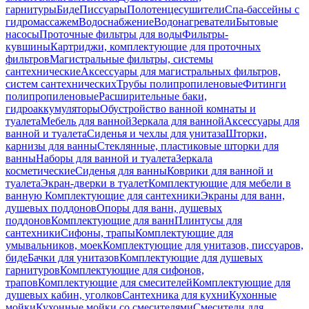
гарнитуры
Биде
Писсуары
Полотенцесушители
Спа-бассейны с
гидромассажем
Водоснабжение
Водонагреватели
Бытовые
насосы
Проточные фильтры для воды
Фильтры-
кувшины
Картриджи, комплектующие для проточных
фильтров
Магистральные фильтры, системы
сантехнические
Аксессуары для магистральных фильтров,
систем сантехнических
Трубы полипропиленовые
Фитинги
полипропиленовые
Расширительные баки,
гидроаккумуляторы
Обустройство ванной комнаты и
туалета
Мебель для ванной
Зеркала для ванной
Аксессуары для
ванной и туалета
Сиденья и чехлы для унитаза
Шторки,
карнизы для ванны
Стеклянные, пластиковые шторки для
ванны
Наборы для ванной и туалета
Зеркала
косметические
Сиденья для ванны
Коврики для ванной и
туалета
Экран-дверки в туалет
Комплектующие для мебели в
ванную
Комплектующие для сантехники
Экраны для ванн,
душевых поддонов
Опоры для ванн, душевых
поддонов
Комплектующие для ванн
Плинтусы для
сантехники
Сифоны, трапы
Комплектующие для
умывальников, моек
Комплектующие для унитазов, писсуаров,
биде
Бачки для унитазов
Комплектующие для душевых
гарнитуров
Комплектующие для сифонов,
трапов
Комплектующие для смесителей
Комплектующие для
душевых кабин, уголков
Сантехника для кухни
Кухонные
мойки
Кухонные мойки со смесителями
Смесители для