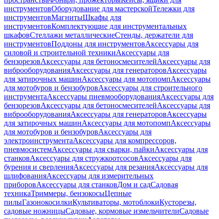
инструментов
Оборудование для мастерской
Тележки для
инструментов
Магниты
Шкафы для
инструментов
Комплектующие для инструментальных
шкафов
Стеллажи металлические
Стенды, держатели для
инструментов
Поддоны для инструментов
Аксессуары для
силовой и строительной техники
Аксессуары для
бензорезов
Аксессуары для бетоносмесителей
Аксессуары для
виброоборудования
Аксессуары для генераторов
Аксессуары
для затирочных машин
Аксессуары для мотопомп
Аксессуары
для мотобуров и бензобуров
Аксессуары для строительного
инструмента
Аксессуары пневмооборудования
Аксессуары для
бензорезов
Аксессуары для бетоносмесителей
Аксессуары для
виброоборудования
Аксессуары для генераторов
Аксессуары
для затирочных машин
Аксессуары для мотопомп
Аксессуары
для мотобуров и бензобуров
Аксессуары для
электроинструмента
Аксессуары для компрессоров,
пневмосистем
Аксессуары для сварки, пайки
Аксессуары для
станков
Аксессуары для стружкоотсосов
Аксессуары для
бурения и сверления
Аксессуары для резания
Аксессуары для
шлифования
Аксессуары для измерительных
приборов
Аксессуары для станков
Дом и сад
Садовая
техника
Триммеры, бензокосы
Цепные
пилы
Газонокосилки
Культиваторы, мотоблоки
Кусторезы,
садовые ножницы
Садовые, кормовые измельчители
Садовые