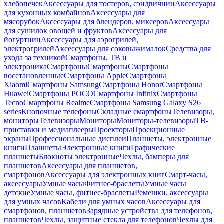
хлебопечек
Аксессуары для тостеров, сэндвичниц
Аксессуары
для кухонных комбайнов
Аксессуары для
мясорубок
Аксессуары для блендеров, миксеров
Аксессуары
для сушилок овощей и фруктов
Аксессуары для
йогуртниц
Аксессуары для аэрогрилей,
электрогрилей
Аксессуары для соковыжималок
Средства для
ухода за техникой
Смартфоны, ТВ и
электроника
Смартфоны
Смартфоны
Смартфоны
восстановленные
Смартфоны Apple
Смартфоны
Xiaomi
Смартфоны Samsung
Смартфоны Honor
Смартфоны
Huawei
Смартфоны POCO
Смартфоны Infinix
Смартфоны
Tecno
Смартфоны Realme
Смартфоны Samsung Galaxy S26
series
Кнопочные телефоны
Складные смартфоны
Телевизоры,
мониторы
Телевизоры
Мониторы
Мониторы-телевизоры
ТВ-
приставки и медиаплееры
Проекторы
Проекционные
экраны
Профессиональные дисплеи
Планшеты, электронные
книги
Планшеты
Электронные книги
Графические
планшеты
Блокноты электронные
Чехлы, бамперы для
планшетов
Аксессуары для планшетов,
смартфонов
Аксессуары для электронных книг
Смарт-часы,
аксессуары
Умные часы
Фитнес-браслеты
Умные часы
детские
Умные часы, фитнес-браслеты
Ремешки, аксессуары
для умных часов
Кабели для умных часов
Аксессуары для
смартфонов, планшетов
Зарядные устройства для телефонов,
планшетов
Чехлы, защитные стекла для телефонов
Чехлы для