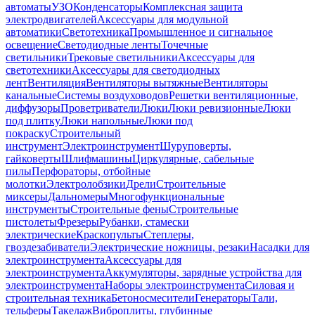
автоматы
УЗО
Конденсаторы
Комплексная защита
электродвигателей
Аксессуары для модульной
автоматики
Светотехника
Промышленное и сигнальное
освещение
Светодиодные ленты
Точечные
светильники
Трековые светильники
Аксессуары для
светотехники
Аксессуары для светодиодных
лент
Вентиляция
Вентиляторы вытяжные
Вентиляторы
канальные
Системы воздуховодов
Решетки вентиляционные,
диффузоры
Проветриватели
Люки
Люки ревизионные
Люки
под плитку
Люки напольные
Люки под
покраску
Строительный
инструмент
Электроинструмент
Шуруповерты,
гайковерты
Шлифмашины
Циркулярные, сабельные
пилы
Перфораторы, отбойные
молотки
Электролобзики
Дрели
Строительные
миксеры
Дальномеры
Многофункциональные
инструменты
Строительные фены
Строительные
пистолеты
Фрезеры
Рубанки, стамески
электрические
Краскопульты
Степлеры,
гвоздезабиватели
Электрические ножницы, резаки
Насадки для
электроинструмента
Аксессуары для
электроинструмента
Аккумуляторы, зарядные устройства для
электроинструмента
Наборы электроинструмента
Силовая и
строительная техника
Бетоносмесители
Генераторы
Тали,
тельферы
Такелаж
Виброплиты, глубинные