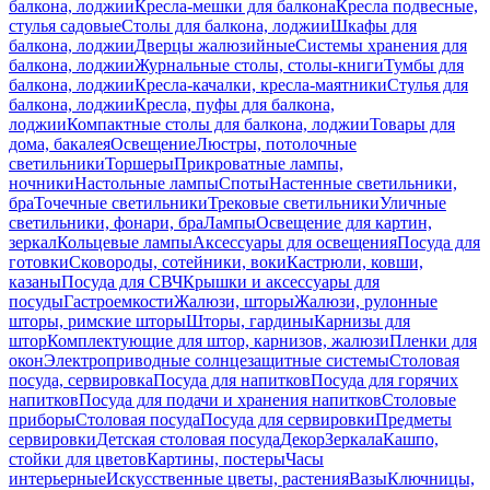
балкона, лоджии
Кресла-мешки для балкона
Кресла подвесные,
стулья садовые
Столы для балкона, лоджии
Шкафы для
балкона, лоджии
Дверцы жалюзийные
Системы хранения для
балкона, лоджии
Журнальные столы, столы-книги
Тумбы для
балкона, лоджии
Кресла-качалки, кресла-маятники
Стулья для
балкона, лоджии
Кресла, пуфы для балкона,
лоджии
Компактные столы для балкона, лоджии
Товары для
дома, бакалея
Освещение
Люстры, потолочные
светильники
Торшеры
Прикроватные лампы,
ночники
Настольные лампы
Споты
Настенные светильники,
бра
Точечные светильники
Трековые светильники
Уличные
светильники, фонари, бра
Лампы
Освещение для картин,
зеркал
Кольцевые лампы
Аксессуары для освещения
Посуда для
готовки
Сковороды, сотейники, воки
Кастрюли, ковши,
казаны
Посуда для СВЧ
Крышки и аксессуары для
посуды
Гастроемкости
Жалюзи, шторы
Жалюзи, рулонные
шторы, римские шторы
Шторы, гардины
Карнизы для
штор
Комплектующие для штор, карнизов, жалюзи
Пленки для
окон
Электроприводные солнцезащитные системы
Столовая
посуда, сервировка
Посуда для напитков
Посуда для горячих
напитков
Посуда для подачи и хранения напитков
Столовые
приборы
Столовая посуда
Посуда для сервировки
Предметы
сервировки
Детская столовая посуда
Декор
Зеркала
Кашпо,
стойки для цветов
Картины, постеры
Часы
интерьерные
Искусственные цветы, растения
Вазы
Ключницы,