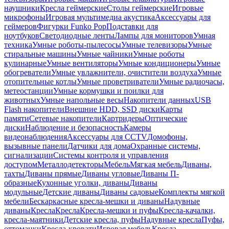
наушники
Кресла геймерские
Столы геймерские
Игровые
микрофоны
Игровая мультимедиа акустика
Аксессуары для
геймеров
Фигурки Funko Pop
Подставки для
ноутбуков
Светодиодные ленты
Лампы для мониторов
Умная
техника
Умные роботы-пылесосы
Умные телевизоры
Умные
стиральные машины
Умные чайники
Умные роботы
кулинарные
Умные вентиляторы
Умные кондиционеры
Умные
обогреватели
Умные увлажнители, очистители воздуха
Умные
отопительные котлы
Умные проветриватели
Умные радиочасы,
метеостанции
Умные кормушки и поилки для
животных
Умные напольные весы
Накопители данных
USB
Flash накопители
Внешние HDD, SSD диски
Карты
памяти
Сетевые накопители
Картридеры
Оптические
диски
Наблюдение и безопасность
Камеры
видеонаблюдения
Аксессуары для CCTV
Домофоны,
вызывные панели
Датчики для дома
Охранные системы,
сигнализации
Системы контроля и управления
доступом
Металлодетекторы
Мебель
Мягкая мебель
Диваны,
тахты
Диваны прямые
Диваны угловые
Диваны П-
образные
Кухонные уголки, диваны
Диваны
модульные
Детские диваны
Диваны садовые
Комплекты мягкой
мебели
Бескаркасные кресла-мешки и диваны
Надувные
диваны
Кресла
Кресла
Кресла-мешки и пуфы
Кресла-качалки,
кресла-маятники
Детские кресла, пуфы
Надувные кресла
Пуфы,
оттоманки
Кресла-кровати
Игровая мебель
Кресла