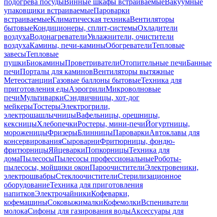
подогрева посуды
Винные шкафы встраиваемые
Вакуумные
упаковщики встраиваемые
Пароварки
встраиваемые
Климатическая техника
Вентиляторы
бытовые
Кондиционеры, сплит-системы
Охладители
воздуха
Водонагреватели
Увлажнители, очистители
воздуха
Камины, печи-камины
Обогреватели
Тепловые
завесы
Тепловые
пушки
Биокамины
Проветриватели
Отопительные печи
Банные
печи
Порталы для каминов
Вентиляторы вытяжные
Метеостанции
Газовые баллоны бытовые
Техника для
приготовления еды
Аэрогрили
Микроволновые
печи
Мультиварки
Сэндвичницы, хот-дог
мейкеры
Тостеры
Электрогрили,
электрошашлычницы
Вафельницы, орешницы,
кексницы
Хлебопечки
Ростеры, мини-печи
Йогуртницы,
мороженицы
Фризеры
Блинницы
Пароварки
Автоклавы для
консервирования
Сыроварни
Фритюрницы, фондю-
фритюрницы
Яйцеварки
Попкорницы
Техника для
дома
Пылесосы
Пылесосы профессиональные
Роботы-
пылесосы, мойщики окон
Пароочистители
Электровеники,
электрошвабры
Стеклоочистители
Стерилизационное
оборудование
Техника для приготовления
напитков
Электрочайники
Кофеварки,
кофемашины
Соковыжималки
Кофемолки
Вспениватели
молока
Сифоны для газирования воды
Аксессуары для