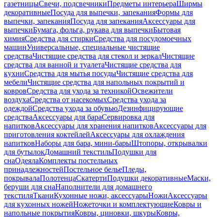
газетницы
Свечи, подсвечники
Предметы интерьера
Ширмы
декоративные
Посуда для выпечки, запекания
Формы для
выпечки, запекания
Посуда для запекания
Аксессуары для
выпечки
Бумага, фольга, рукава для выпечки
Бытовая
химия
Средства для стирки
Средства для посудомоечных
машин
Универсальные, специальные чистящие
средства
Чистящие средства для стекол и зеркал
Чистящие
средства для ванной и туалета
Чистящие средства для
кухни
Средства для мытья посуды
Чистящие средства для
мебели
Чистящие средства для напольных покрытий и
ковров
Средства для ухода за техникой
Освежители
воздуха
Средства от насекомых
Средства ухода за
одеждой
Средства ухода за обувью
Дезинфицирующие
средства
Аксессуары для бара
Сервировка для
напитков
Аксессуары для хранения напитков
Аксессуары для
приготовления коктейлей
Аксессуары для охлаждения
напитков
Наборы для бара, мини-бары
Штопоры, открывалки
для бутылок
Домашний текстиль
Подушки для
сна
Одеяла
Комплекты постельных
принадлежностей
Постельное белье
Пледы,
покрывала
Полотенца
Скатерти
Подушки декоративные
Маски,
беруши для сна
Наполнители для домашнего
текстиля
Ткани
Кухонные ножи, аксессуары
Ножи
Аксессуары
для кухонных ножей
Ножеточки и комплектующие
Ковры и
напольные покрытия
Ковры, циновки, шкуры
Ковры,