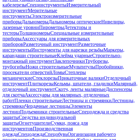
кабелерезы
Специнструменты
Измерительный
инструмент
Мерительные
инструменты
Электроизмерительные
приборы
Дальномеры
Дальномеры оптические
Нивелиры,
лазерные уровни
Пирометры
Детекторы и
тестеры
Толщиномеры
Специальные измерительные
приборы
Аксессуары для измерительных
приборов
Разметочный инструмент
Разметочные
инструменты
Инструменты для нарезки резьбы
Маркеры,
карандаши строительные
Клейма ударные
Строительно-
монтажный инструмент
Заклепочники
Труборезы,
трубогибы
Ножи строительные
Мультитулы
Пробойники,
просекатели отверстий
Ломы
Степлеры
механические
Стеклорезы
Прикаточные валики
Отделочный
инструмент
Плиткорезы
Кельмы, шпатели, гладилки
Малярный,
отделочный инструмент
Скотч, ленты малярные
Диспенсеры
для скотча
Аксессуары для малярных, отделочных
работ
Пленки строительные
Лестницы и стремянки
Лестницы,
стремянки
Чердачные лестницы
Элементы
лестниц
Подъемники строительные
Спецодежда и средства
защиты
Средства индивидуальной
защиты
Огнетушители
Сумки, пояса для
инструментов
Производственная
одежда
Спецодежда
Спецобувь
Организация рабочего
пространства
Фонари, прожекторы
Кейсы, ящики для