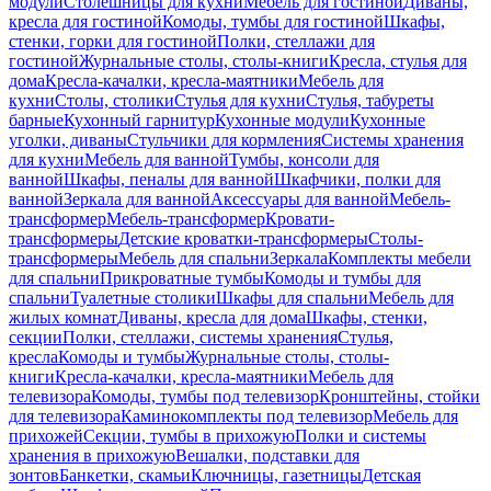
модули
Столешницы для кухни
Мебель для гостиной
Диваны,
кресла для гостиной
Комоды, тумбы для гостиной
Шкафы,
стенки, горки для гостиной
Полки, стеллажи для
гостиной
Журнальные столы, столы-книги
Кресла, стулья для
дома
Кресла-качалки, кресла-маятники
Мебель для
кухни
Столы, столики
Стулья для кухни
Стулья, табуреты
барные
Кухонный гарнитур
Кухонные модули
Кухонные
уголки, диваны
Стульчики для кормления
Системы хранения
для кухни
Мебель для ванной
Тумбы, консоли для
ванной
Шкафы, пеналы для ванной
Шкафчики, полки для
ванной
Зеркала для ванной
Аксессуары для ванной
Мебель-
трансформер
Мебель-трансформер
Кровати-
трансформеры
Детские кроватки-трансформеры
Столы-
трансформеры
Мебель для спальни
Зеркала
Комплекты мебели
для спальни
Прикроватные тумбы
Комоды и тумбы для
спальни
Туалетные столики
Шкафы для спальни
Мебель для
жилых комнат
Диваны, кресла для дома
Шкафы, стенки,
секции
Полки, стеллажи, системы хранения
Стулья,
кресла
Комоды и тумбы
Журнальные столы, столы-
книги
Кресла-качалки, кресла-маятники
Мебель для
телевизора
Комоды, тумбы под телевизор
Кронштейны, стойки
для телевизора
Каминокомплекты под телевизор
Мебель для
прихожей
Секции, тумбы в прихожую
Полки и системы
хранения в прихожую
Вешалки, подставки для
зонтов
Банкетки, скамьи
Ключницы, газетницы
Детская