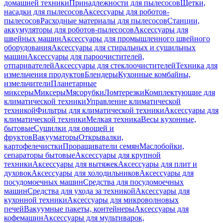
домашней техники
Принадлежности для пылесосов
Щетки,
насадки для пылесосов
Аксессуары для роботов-
пылесосов
Расходные материалы для пылесосов
Станции,
аккумуляторы для роботов-пылесосов
Аксессуары для
швейных машин
Аксессуары для промышленного швейного
оборудования
Аксессуары для стиральных и сушильных
машин
Аксессуары для пароочистителей,
отпаривателей
Аксессуары для стеклоочистителей
Техника для
измельчения продуктов
Блендеры
Кухонные комбайны,
измельчители
Планетарные
миксеры
Миксеры
Мясорубки
Ломтерезки
Комплектующие для
климатической техники
Управление климатической
техникой
Фильтры для климатической техники
Аксессуары для
климатической техники
Мелкая техника
Весы кухонные,
бытовые
Сушилки для овощей и
фруктов
Вакууматоры
Открывалки,
картофелечистки
Проращиватели семян
Маслобойки,
сепараторы бытовые
Аксессуары для крупной
техники
Аксессуары для вытяжек
Аксессуары для плит и
духовок
Аксессуары для холодильников
Аксессуары для
посудомоечных машин
Средства для посудомоечных
машин
Средства для ухода за техникой
Аксессуары для
кухонной техники
Аксессуары для микроволновых
печей
Вакуумные пакеты, контейнеры
Аксессуары для
кофемашин
Аксессуары для мультиварок,