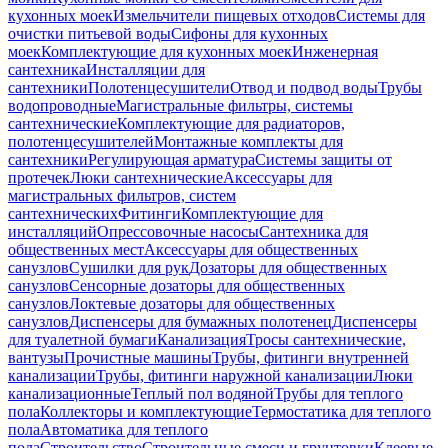
кухонных моек
Измельчители пищевых отходов
Системы для
очистки питьевой воды
Сифоны для кухонных
моек
Комплектующие для кухонных моек
Инженерная
сантехника
Инсталляции для
сантехники
Полотенцесушители
Отвод и подвод воды
Трубы
водопроводные
Магистральные фильтры, системы
сантехнические
Комплектующие для радиаторов,
полотенцесушителей
Монтажные комплекты для
сантехники
Регулирующая арматура
Системы защиты от
протечек
Люки сантехнические
Аксессуары для
магистральных фильтров, систем
сантехнических
Фитинги
Комплектующие для
инсталляций
Опрессовочные насосы
Сантехника для
общественных мест
Аксессуары для общественных
санузлов
Сушилки для рук
Дозаторы для общественных
санузлов
Сенсорные дозаторы для общественных
санузлов
Локтевые дозаторы для общественных
санузлов
Диспенсеры для бумажных полотенец
Диспенсеры
для туалетной бумаги
Канализация
Тросы сантехнические,
вантузы
Прочистные машины
Трубы, фитинги внутренней
канализации
Трубы, фитинги наружной канализации
Люки
канализационные
Теплый пол водяной
Трубы для теплого
пола
Коллекторы и комплектующие
Термостатика для теплого
пола
Автоматика для теплого
пола
Строительство
Строительные смеси и грунтовки
Клеевые