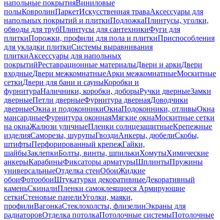
напольные покрытия
Виниловые
полы
Ковролин
Паркет
Искусственная трава
Аксессуары для
напольных покрытий и плитки
Подложка
Плинтусы, уголки,
обводы для труб
Плинтусы для сантехники
Фуги для
плитки
Порожки, профили для пола и плитки
Приспособления
для укладки плитки
Системы выравнивания
плитки
Аксессуары для напольных
покрытий
Реставрационные материалы
Двери и арки
Двери
входные
Двери межкомнатные
Арки межкомнатные
Москитные
сетки
Двери для бани и сауны
Коробки и
фурнитура
Наличники, коробки, доборы
Ручки дверные
Замки
дверные
Петли дверные
Фурнитура дверная
Доводчики
дверные
Окна и подоконники
Окна
Подоконники, отливы
Окна
мансардные
Фурнитура оконная
Мягкие окна
Москитные сетки
на окна
Жалюзи уличные
Пленки солнцезащитные
Крепежные
изделия
Саморезы, шурупы
Гвозди
Анкеры, дюбели
Скобы,
штифты
Перфорированный крепеж
Гайки,
шайбы
Заклепки
Болты, винты, шпильки
Хомуты
Химические
анкеры
Карабины
Фиксаторы арматуры
Шплинты
Пружины
универсальные
Отделка стен
Обои
Жидкие
обои
Фотообои
Штукатурки декоративные
Декоративный
камень
Скинали
Пленки самоклеящиеся
Армирующие
сетки
Стеновые панели
Уголки, маяки,
профили
Вагонка
Стеклохолсты, флизелин
Экраны для
радиаторов
Отделка потолка
Потолочные системы
Потолочные