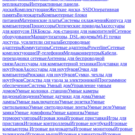
репликаторы
Интерактивные панели,
доски
Комплектующие
Жесткие диски, SSD
Оперативная
память
Видеокарты
Компьютерные блоки
питания
Материнские платы
Системы охлаждения
Корпуса для
компьютеров
Процессоры
Оптические приводы
Аксессуары
для корпусов ПК
Боксы, док-станции для накопителей
Сетевое
оборудование
Маршрутизаторы, DSL-модемы
Wi-Fi точки
доступа, усилители сигнала
Беспроводные
адаптеры
Коммутаторы
Сетевые адаптеры
Powerline
Сетевые
комплектующие
IP-телефония
Медиаконвертеры
Кабели,
переходники сетевые
Антенны для беспроводной
связи
Аксессуары для компьютерной техники
Подставки для
ноутбуков
Аксессуары для ноутбуков
Очки для
компьютера
Рюкзаки для ноутбуков
Сумки, чехлы для
ноутбуков
Средства для ухода за электроникой
Программное
обеспечение
Система Умный дом
Управление умным
домом
Умные колонки, станции
Умные камеры
видеонаблюдения
Умные датчики для дома
Умные
лампы
Умные выключатели
Умные розетки
Умные
светильники
Умные светодиодные ленты
Умные реле
Умные
замки
Умные домофоны
Умные карнизы
Умные
терморегуляторы
Игровая зона
Игровые приставки
Игры для
приставок
Игровые контроллеры
Игровые ноутбуки
Игровые
компьютеры
Игровые видеокарты
Игровые мониторы
Игровые
телевизоры
Игровые мыши
Игровые клавиатуры
Игровые