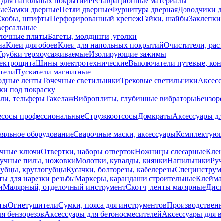
 для напольных покрытий
Реставрационные материалы
ые
Замки дверные
Петли дверные
Фурнитура дверная
Доводчики 
Скобы, штифты
Перфорированный крепеж
Гайки, шайбы
Заклепки
ерсальные
лочные плиты
Багеты, молдинги, уголки
на
Клеи для обоев
Клеи для напольных покрытий
Очистители, рас
Трубки термоусаживаемые
Изолирующие зажимы
лектрощита
Шины электротехнические
Выключатели путевые, ко
атели
Пускатели магнитные
одные ленты
Точечные светильники
Трековые светильники
Аксесс
и под покраску
ли, тельферы
Такелаж
Виброплиты, глубинные вибраторы
Бензор
сосы профессиональные
Стружкоотсосы
Домкраты
Аксессуары д
аяльное оборудование
Сварочные маски, аксессуары
Комплектующ
ечные ключи
Отвертки, наборы отверток
Ножницы слесарные
Кле
учные пилы, ножовки
Молотки, кувалды, киянки
Напильники
Ру
убцы, круглогубцы
Кусачки, болторезы, кабелерезы
Специнструм
ы для нарезки резьбы
Маркеры, карандаши строительные
Клейма
и
Малярный, отделочный инструмент
Скотч, ленты малярные
Дисп
иты
Огнетушители
Сумки, пояса для инструментов
Производствен
я бензорезов
Аксессуары для бетоносмесителей
Аксессуары для 