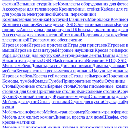
съемки
Вспышки студийные
Комплекты оборудования для фото
Аксессуары для телевизоров
Кронштейны, стойки
Кабели для т
для ухода за электроникой
Кабели, переходники
Компьютерная техника
Ноутбуки
Планшеты
Моноблоки
Компью
Комплектующие
Жесткие диски, SSD
Оперативная память
Видео
приводы
Аксессуары для корпусов ПК
Боксы, док-станции для 
Аксессуары для компьютерной техники
Подставки для ноутбук
электроникой
Программное обеспечение
Игровая зона
Игровые приставки
Игры для приставок
Игровые 
мыши
Игровые клавиатуры
Игровые наушники
Кресла геймерск
Pop
Подставки для ноутбуков
Светодиодные ленты
Лампы для м
Накопители данных
USB Flash накопители
Внешние HDD, SSD 
Мягкая мебель
Диваны, тахты
Диваны прямые
Диваны угловые
Д
мебели
Бескаркасные кресла-мешки и диваны
Надувные диваны
Игровая мебель
Кресла геймерские
Столы геймерские
Подставки
Комоды, тумбы
Комоды
Тумбы
Прикроватные тумбы
Обувницы, 
Столы
Кухонные столы
Барные столы
Столы письменные, комп
столики для бани
Приставные столики
Консольные столики
Обе
Кухня
Кухонный гарнитур
Кухонные модули
Столешницы для к
Мебель для кухни
Столы, столики
Стулья для кухни
Стулья, таб
кухни
Мебель-трансформер
Мебель-трансформер
Кровати-трансформе
Мебель для жилых комнат
Диваны, кресла для дома
Шкафы, стен
кресла-маятники
Мебель для прихожей
Секции, тумбы в прихожую
Полки и сист