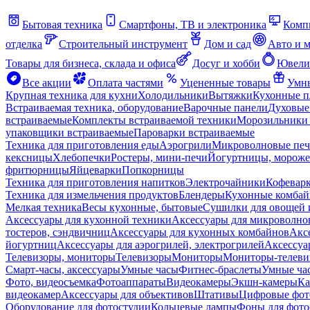
Бытовая техника
Смартфоны, ТВ и электроника
Комп
отделка
Строительный инструмент
Дом и сад
Авто и 
Товары для бизнеса, склада и офиса
Досуг и хобби
Ювели
Все акции
Оплата частями
Уцененные товары
Умны
Крупная техника для кухни
Холодильники
Вытяжки
Кухонные 
Встраиваемая техника, оборудование
Варочные панели
Духовые
встраиваемые
Комплекты встраиваемой техники
Морозильники 
упаковщики встраиваемые
Пароварки встраиваемые
Техника для приготовления еды
Аэрогрили
Микроволновые пе
кексницы
Хлебопечки
Ростеры, мини-печи
Йогуртницы, морож
фритюрницы
Яйцеварки
Попкорницы
Техника для приготовления напитков
Электрочайники
Кофевар
Техника для измельчения продуктов
Блендеры
Кухонные комбай
Мелкая техника
Весы кухонные, бытовые
Сушилки для овощей 
Аксессуары для кухонной техники
Аксессуары для микроволно
тостеров, сэндвичниц
Аксессуары для кухонных комбайнов
Акс
йогуртниц
Аксессуары для аэрогрилей, электрогрилей
Аксессуа
Телевизоры, мониторы
Телевизоры
Мониторы
Мониторы-телеви
Смарт-часы, аксессуары
Умные часы
Фитнес-браслеты
Умные ча
Фото, видеосъемка
Фотоаппараты
Видеокамеры
Экшн-камеры
Ка
видеокамер
Аксессуары для объективов
Штативы
Цифровые фот
Оборудование для фотостудии
Кольцевые лампы
Фоны для фото