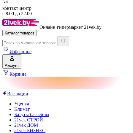
контакт-центр
с
8:00
до
22:00
Онлайн-гипермаркет 21vek.by
Каталог товаров
Избранное
Аккаунт
Корзина
Все акции
Уценка
Климат
Батуты бассейны
21vek СТРОЙ
21vek ДОМ
21vek БИЗНЕС