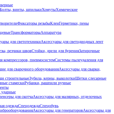
дверные
Болты, винты, шпильки
Хомуты
Химические
творители
Фиксаторы резьбы
Клеи
Герметики, пены
нцевые
Трансформаторы
Аппаратура
уары для светотехники
Аксессуары для светодиодных лент
езы, резчики швов
Стойки, дрели для бурения
Затирочные
ля компрессоров, пневмосистем
Системы пылеудаления для
ие для сварочного оборудования
Аксессуары для сварки,
щи строительные
Зубила, керны, выколотки
Щетки слесарные
чные стамески
Рубанки, рашпили ручные
енты
 ударные
енсеры для скотча
Аксессуары для малярных, отделочных
ная одежда
Спецодежда
Спецобувь
виброоборудования
Аксессуары для генераторов
Аксессуары для