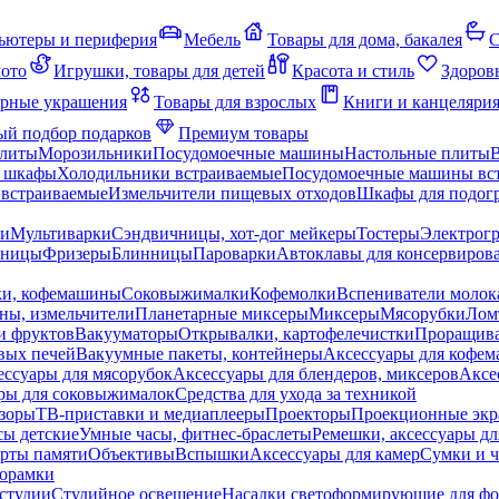
ьютеры и периферия
Мебель
Товары для дома, бакалея
С
мото
Игрушки, товары для детей
Красота и стиль
Здоров
рные украшения
Товары для взрослых
Книги и канцеляри
й подбор подарков
Премиум товары
плиты
Морозильники
Посудомоечные машины
Настольные плиты
 шкафы
Холодильники встраиваемые
Посудомоечные машины вс
встраиваемые
Измельчители пищевых отходов
Шкафы для подогр
чи
Мультиварки
Сэндвичницы, хот-дог мейкеры
Тостеры
Электрог
еницы
Фризеры
Блинницы
Пароварки
Автоклавы для консервиров
ки, кофемашины
Соковыжималки
Кофемолки
Вспениватели молок
ны, измельчители
Планетарные миксеры
Миксеры
Мясорубки
Лом
и фруктов
Вакууматоры
Открывалки, картофелечистки
Проращива
вых печей
Вакуумные пакеты, контейнеры
Аксессуары для кофе
ессуары для мясорубок
Аксессуары для блендеров, миксеров
Аксе
ры для соковыжималок
Средства для ухода за техникой
зоры
ТВ-приставки и медиаплееры
Проекторы
Проекционные эк
сы детские
Умные часы, фитнес-браслеты
Ремешки, аксессуары дл
рты памяти
Объективы
Вспышки
Аксессуары для камер
Сумки и ч
орамки
студии
Студийное освещение
Насадки светоформирующие для фо