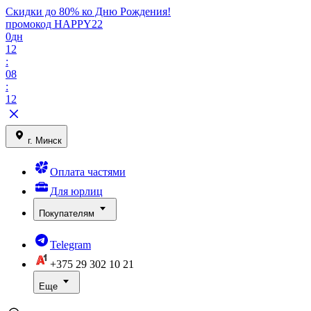
Скидки до 80% ко Дню Рождения!
промокод HAPPY22
0
дн
12
:
08
:
12
г. Минск
Оплата частями
Для юрлиц
Покупателям
Telegram
+375 29
302 10 21
Еще