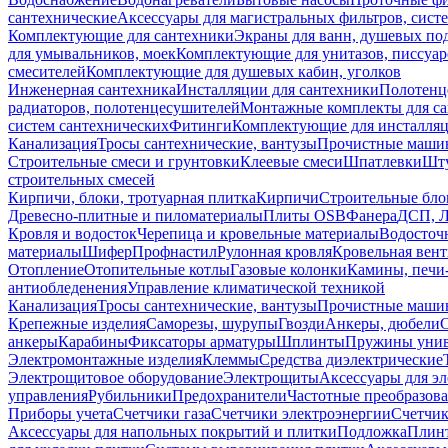
сантехнические
Аксессуары для магистральных фильтров, сист
Комплектующие для сантехники
Экраны для ванн, душевых по
для умывальников, моек
Комплектующие для унитазов, писсуар
смесителей
Комплектующие для душевых кабин, уголков
Инженерная сантехника
Инсталляции для сантехники
Полотенц
радиаторов, полотенцесушителей
Монтажные комплекты для с
систем сантехнических
Фитинги
Комплектующие для инсталля
Канализация
Тросы сантехнические, вантузы
Прочистные маши
Строительные смеси и грунтовки
Клеевые смеси
Шпатлевки
Шту
строительных смесей
Кирпичи, блоки, тротуарная плитка
Кирпичи
Строительные бло
Древесно-плитные и пиломатериалы
Плиты OSB
Фанера
ДСП, 
Кровля и водосток
Черепица и кровельные материалы
Водосточ
материалы
Шифер
Профнастил
Рулонная кровля
Кровельная вен
Отопление
Отопительные котлы
Газовые колонки
Камины, печи
антиобледенения
Управление климатической техникой
Канализация
Тросы сантехнические, вантузы
Прочистные маши
Крепежные изделия
Саморезы, шурупы
Гвозди
Анкеры, дюбели
анкеры
Карабины
Фиксаторы арматуры
Шплинты
Пружины унив
Электромонтажные изделия
Клеммы
Средства диэлектрические
Электрощитовое оборудование
Электрощиты
Аксессуары для э
управления
Рубильники
Предохранители
Частотные преобразов
Приборы учета
Счетчики газа
Счетчики электроэнергии
Счетчи
Аксессуары для напольных покрытий и плитки
Подложка
Плинт