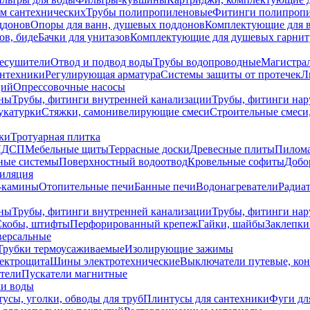
ем сантехнических
Трубы полипропиленовые
Фитинги полипроп
ддонов
Опоры для ванн, душевых поддонов
Комплектующие для 
ов, биде
Бачки для унитазов
Комплектующие для душевых гарнит
есушители
Отвод и подвод воды
Трубы водопроводные
Магистрал
антехники
Регулирующая арматура
Системы защиты от протечек
Л
ций
Опрессовочные насосы
ны
Трубы, фитинги внутренней канализации
Трубы, фитинги на
катурки
Стяжки, самонивелирующие смеси
Строительные смеси,
ки
Тротуарная плитка
ЛДСП
Мебельные щиты
Террасные доски
Древесные плиты
Пилом
ные системы
Поверхностный водоотвод
Кровельные софиты
Добо
тиляция
-камины
Отопительные печи
Банные печи
Водонагреватели
Радиат
ны
Трубы, фитинги внутренней канализации
Трубы, фитинги на
Скобы, штифты
Перфорированный крепеж
Гайки, шайбы
Заклепки
ерсальные
Трубки термоусаживаемые
Изолирующие зажимы
лектрощита
Шины электротехнические
Выключатели путевые, ко
атели
Пускатели магнитные
ки воды
усы, уголки, обводы для труб
Плинтусы для сантехники
Фуги дл