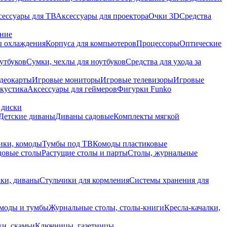
сессуары для ТВ
Аксессуары для проектора
Очки 3D
Средства
ание
 охлаждения
Корпуса для компьютеров
Процессоры
Оптические
утбуков
Сумки, чехлы для ноутбуков
Средства для ухода за
деокарты
Игровые мониторы
Игровые телевизоры
Игровые
акустика
Аксессуары для геймеров
Фигурки Funko
 диски
Детские диваны
Диваны садовые
Комплекты мягкой
ики, комоды
Тумбы под ТВ
Комоды пластиковые
довые столы
Растущие столы и парты
Столы, журнальные
ки, диваны
Стульчики для кормления
Системы хранения для
моды и тумбы
Журнальные столы, столы-книги
Кресла-качалки,
ки, скамьи
Ключницы, газетницы