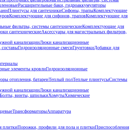
иленовые
Расширительные баки, гидроаккумуляторы
ванн
Плинтусы для сантехники
Сифоны, трапы
Комплектующие
уров
Комплектующие для сифонов, трапов
Комплектующие для
ьные фильтры, системы сантехнические
Комплектующие для
юки сантехнические
Аксессуары для магистральных фильтров,
ружной канализации
Люки канализационные
 составы
Гидроизоляционные смеси
Грунтовки
Добавки для
атериалы
рные элементы кровли
Гидроизоляционные
оры отопления, батареи
Теплый пол
Теплые плинтусы
Системы
ружной канализации
Люки канализационные
Болты, винты, шпильки
Хомуты
Химические
нцевые
Трансформаторы
Аппаратура
я плитки
Порожки, профили для пола и плитки
Приспособления