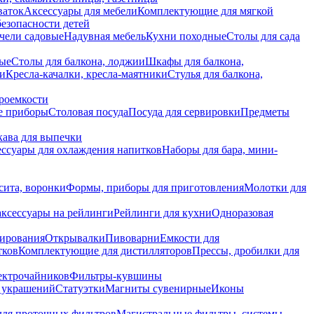
ваток
Аксессуары для мебели
Комплектующие для мягкой
безопасности детей
чели садовые
Надувная мебель
Кухни походные
Столы для сада
вые
Столы для балкона, лоджии
Шкафы для балкона,
ии
Кресла-качалки, кресла-маятники
Стулья для балкона,
роемкости
е приборы
Столовая посуда
Посуда для сервировки
Предметы
укава для выпечки
ссуары для охлаждения напитков
Наборы для бара, мини-
сита, воронки
Формы, приборы для приготовления
Молотки для
аксессуары на рейлинги
Рейлинги для кухни
Одноразовая
вирования
Открывалки
Пивоварни
Емкости для
тков
Комплектующие для дистилляторов
Прессы, дробилки для
лектрочайников
Фильтры-кувшины
я украшений
Статуэтки
Магниты сувенирные
Иконы
ля проточных фильтров
Магистральные фильтры, системы