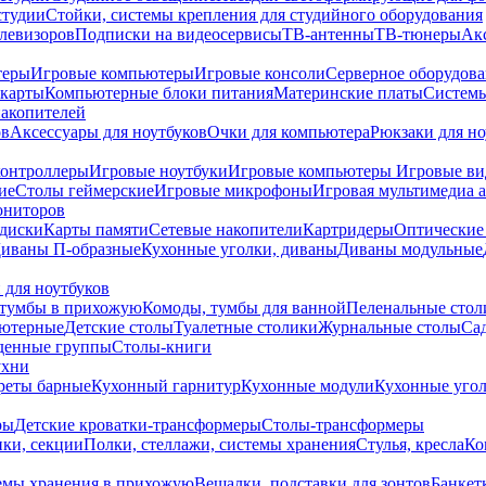
студии
Стойки, системы крепления для студийного оборудования
елевизоров
Подписки на видеосервисы
ТВ-антенны
ТВ-тюнеры
Ак
теры
Игровые компьютеры
Игровые консоли
Серверное оборудов
карты
Компьютерные блоки питания
Материнские платы
Системы
накопителей
ов
Аксессуары для ноутбуков
Очки для компьютера
Рюкзаки для но
контроллеры
Игровые ноутбуки
Игровые компьютеры
Игровые ви
ие
Столы геймерские
Игровые микрофоны
Игровая мультимедиа 
ониторов
диски
Карты памяти
Сетевые накопители
Картридеры
Оптические
иваны П-образные
Кухонные уголки, диваны
Диваны модульные
 для ноутбуков
тумбы в прихожую
Комоды, тумбы для ванной
Пеленальные стол
ьютерные
Детские столы
Туалетные столики
Журнальные столы
Са
денные группы
Столы-книги
ухни
уреты барные
Кухонный гарнитур
Кухонные модули
Кухонные угол
ры
Детские кроватки-трансформеры
Столы-трансформеры
ки, секции
Полки, стеллажи, системы хранения
Стулья, кресла
Ко
емы хранения в прихожую
Вешалки, подставки для зонтов
Банкет