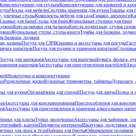
Комплектующие для стульев
Комплектующие для кроватей и кро
итура
Чехлы для мебели
Системы хранения для кухни
Товары для 
, уличные столы
Комплекты мебели для сада
Гамаки, шезлонги
Ка
Скамьи для бани
Столы для бани
Журнальные столики для бани
лоджии
Кресла-мешки для балкона
Кресла подвесные, стулья садо
оджии
Журнальные столы, столы-книги
Тумбы для балкона, лодж
я балкона, лоджии
ши, казаны
Посуда для СВЧ
Крышки и аксессуары для посуды
Гаст
орячих напитков
Посуда для подачи и хранения напитков
Столовы
Посуда для запекания
Аксессуары для выпечки
Бумага, фольга, р
хранения напитков
Аксессуары для приготовления коктейлей
Аксе
ожей
Ножеточки и комплектующие
ки
Разделочные доски
Кухонные термометры, таймеры
Дуршлаги, 
ры для кухни
Органайзеры для специй
Посуда для ланча
Полки и 
ия
Аксессуары для консервирования
Приспособления для консер
ков
Аксессуары для приготовления и хранения алкогольных напи
йники для плиты
Турки, молочники
Аксессуары для чайников, э
отографий, картин
Предметы интерьера
Шкатулки, подставки дл
етики для лица и тела
Наборы для бритья
Оформление подарков
льтры для воды
Фильтры-кувшины
Картриджи, комплектующие д