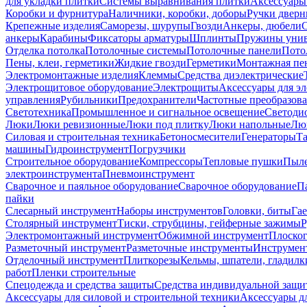
для укладки плитки
Системы выравнивания плитки
Аксессуары
Коробки и фурнитура
Наличники, коробки, доборы
Ручки дверн
Крепежные изделия
Саморезы, шурупы
Гвозди
Анкеры, дюбели
анкеры
Карабины
Фиксаторы арматуры
Шплинты
Пружины унив
Отделка потолка
Потолочные системы
Потолочные панели
Пото
Пены, клеи, герметики
Жидкие гвозди
Герметики
Монтажная пе
Электромонтажные изделия
Клеммы
Средства диэлектрические
Электрощитовое оборудование
Электрощиты
Аксессуары для э
управления
Рубильники
Предохранители
Частотные преобразов
Светотехника
Промышленное и сигнальное освещение
Светоди
Люки
Люки ревизионные
Люки под плитку
Люки напольные
Люк
Силовая и строительная техника
Бетоносмесители
Генераторы
Та
машины
Гидроинструмент
Погрузчики
Строительное оборудование
Компрессоры
Тепловые пушки
Пыле
электроинструмента
Пневмоинструмент
Сварочное и паяльное оборудование
Сварочное оборудование
П
пайки
Слесарный инструмент
Наборы инструментов
Головки, биты
Га
Столярный инструмент
Тиски, струбцины, гейферные зажимы
Р
Электромонтажный инструмент
Обжимной инструмент
Плоског
Разметочный инструмент
Разметочные инструменты
Инструмент
Отделочный инструмент
Плиткорезы
Кельмы, шпатели, гладилк
работ
Пленки строительные
Спецодежда и средства защиты
Средства индивидуальной защ
Аксессуары для силовой и строительной техники
Аксессуары дл