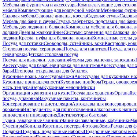
Мебельная фурнитура и аксессуары
Комплектующие для столов
мебели
Комплектующие для корпусной мебели
Мебельная фурн
Садовая мебель
Садовые диваны, кресла
Садовые стулья
Садовые
Мебель для бани и сауны
Стулья, табуретки, подставки для бани
Мебель для лоджии и балкона
Комплекты мебели для балкона, 
лоджии
Дверцы жалюзийные
Системы хранения для балкона, л
лоджии
Кресла, пуфы для балкона, лоджии
Компактные столы дл
Посуда для готовки
Сковороды, сотейники, воки
Кастрюли, ков
Столовая посуда, сервировка
Посуда для напитков
Посуда для г
сервировки
Детская столовая посуда
Посуда для выпечки, запекания
Формы для выпечки, запекания
Аксессуары для бара
Сервировка для напитков
Аксессуары для 
бары
Штопоры, открывалки для бутылок
Кухонные ножи, аксессуары
Ножи
Аксессуары для кухонных н
Кухонные принадлежности
Кухонные приборы
Терки, овощерез
мяса, тендерайзеры
Кухонные мелочи
Миски
Организация хранения на кухне
Посуда для хранения
Органайзе
посуда, упаковка
Вакуумные пакеты, контейнеры
Консервирование и дистилляция
Автоклавы для консервирован
брожения
Ингредиенты для приготовления алкогольных напит
виноделия и пивоварения
Дистилляторы бытовые
Турки, заварочные чайники
Чайники заварочные, кофейники
Ча
Сувениры
Копилки
Картины, постеры
Фотоальбомы
Рамки для ф
Подарки
Подарки, подарочные наборы
Подарочные наборы косм
Водоснабжение
Водонагреватели
Бытовые насосы
Проточные фи