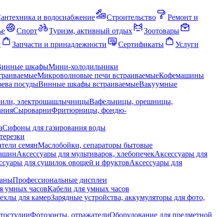
антехника и водоснабжение
Строительство
Ремонт и
ье
Спорт
Туризм, активный отдых
Зоотовары
я
Запчасти и принадлежности
Сертификаты
Услуги
Винные шкафы
Мини-холодильники
траиваемые
Микроволновые печи встраиваемые
Кофемашины
ева посуды
Винные шкафы встраиваемые
Вакуумные
рили, электрошашлычницы
Вафельницы, орешницы,
ания
Сыроварни
Фритюрницы, фондю-
а
Сифоны для газирования воды
терезки
тели семян
Маслобойки, сепараторы бытовые
машин
Аксессуары для мультиварок, хлебопечек
Аксессуары для
ссуары для сушилок овощей и фруктов
Аксессуары для
раны
Профессиональные дисплеи
я умных часов
Кабели для умных часов
ехлы для камер
Зарядные устройства, аккумуляторы для фото,
тостудии
Фотозонты, отражатели
Оборудование для предметной