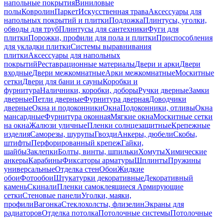
напольные покрытия
Виниловые
полы
Ковролин
Паркет
Искусственная трава
Аксессуары для
напольных покрытий и плитки
Подложка
Плинтусы, уголки,
обводы для труб
Плинтусы для сантехники
Фуги для
плитки
Порожки, профили для пола и плитки
Приспособления
для укладки плитки
Системы выравнивания
плитки
Аксессуары для напольных
покрытий
Реставрационные материалы
Двери и арки
Двери
входные
Двери межкомнатные
Арки межкомнатные
Москитные
сетки
Двери для бани и сауны
Коробки и
фурнитура
Наличники, коробки, доборы
Ручки дверные
Замки
дверные
Петли дверные
Фурнитура дверная
Доводчики
дверные
Окна и подоконники
Окна
Подоконники, отливы
Окна
мансардные
Фурнитура оконная
Мягкие окна
Москитные сетки
на окна
Жалюзи уличные
Пленки солнцезащитные
Крепежные
изделия
Саморезы, шурупы
Гвозди
Анкеры, дюбели
Скобы,
штифты
Перфорированный крепеж
Гайки,
шайбы
Заклепки
Болты, винты, шпильки
Хомуты
Химические
анкеры
Карабины
Фиксаторы арматуры
Шплинты
Пружины
универсальные
Отделка стен
Обои
Жидкие
обои
Фотообои
Штукатурки декоративные
Декоративный
камень
Скинали
Пленки самоклеящиеся
Армирующие
сетки
Стеновые панели
Уголки, маяки,
профили
Вагонка
Стеклохолсты, флизелин
Экраны для
радиаторов
Отделка потолка
Потолочные системы
Потолочные