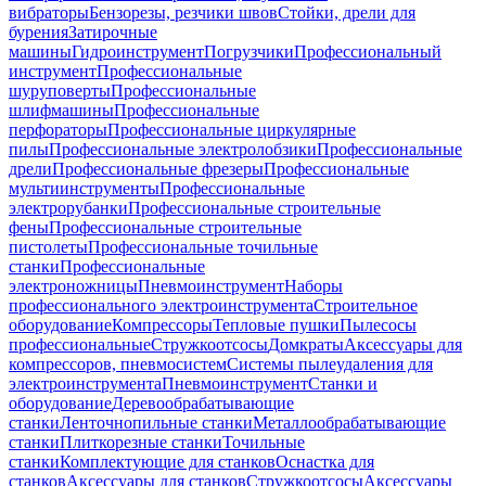
вибраторы
Бензорезы, резчики швов
Стойки, дрели для
бурения
Затирочные
машины
Гидроинструмент
Погрузчики
Профессиональный
инструмент
Профессиональные
шуруповерты
Профессиональные
шлифмашины
Профессиональные
перфораторы
Профессиональные циркулярные
пилы
Профессиональные электролобзики
Профессиональные
дрели
Профессиональные фрезеры
Профессиональные
мультиинструменты
Профессиональные
электрорубанки
Профессиональные строительные
фены
Профессиональные строительные
пистолеты
Профессиональные точильные
станки
Профессиональные
электроножницы
Пневмоинструмент
Наборы
профессионального электроинструмента
Строительное
оборудование
Компрессоры
Тепловые пушки
Пылесосы
профессиональные
Стружкоотсосы
Домкраты
Аксессуары для
компрессоров, пневмосистем
Системы пылеудаления для
электроинструмента
Пневмоинструмент
Станки и
оборудование
Деревообрабатывающие
станки
Ленточнопильные станки
Металлообрабатывающие
станки
Плиткорезные станки
Точильные
станки
Комплектующие для станков
Оснастка для
станков
Аксессуары для станков
Стружкоотсосы
Аксессуары