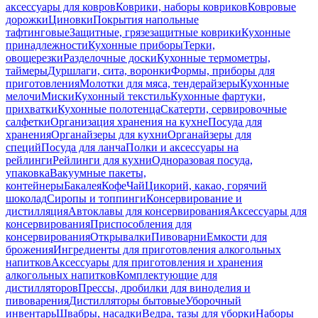
аксессуары для ковров
Коврики, наборы ковриков
Ковровые
дорожки
Циновки
Покрытия напольные
тафтинговые
Защитные, грязезащитные коврики
Кухонные
принадлежности
Кухонные приборы
Терки,
овощерезки
Разделочные доски
Кухонные термометры,
таймеры
Дуршлаги, сита, воронки
Формы, приборы для
приготовления
Молотки для мяса, тендерайзеры
Кухонные
мелочи
Миски
Кухонный текстиль
Кухонные фартуки,
прихватки
Кухонные полотенца
Скатерти, сервировочные
салфетки
Организация хранения на кухне
Посуда для
хранения
Органайзеры для кухни
Органайзеры для
специй
Посуда для ланча
Полки и аксессуары на
рейлинги
Рейлинги для кухни
Одноразовая посуда,
упаковка
Вакуумные пакеты,
контейнеры
Бакалея
Кофе
Чай
Цикорий, какао, горячий
шоколад
Сиропы и топпинги
Консервирование и
дистилляция
Автоклавы для консервирования
Аксессуары для
консервирования
Приспособления для
консервирования
Открывалки
Пивоварни
Емкости для
брожения
Ингредиенты для приготовления алкогольных
напитков
Аксессуары для приготовления и хранения
алкогольных напитков
Комплектующие для
дистилляторов
Прессы, дробилки для виноделия и
пивоварения
Дистилляторы бытовые
Уборочный
инвентарь
Швабры, насадки
Ведра, тазы для уборки
Наборы