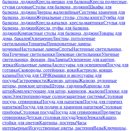
балкона, лоджии
Кресла-мешки для балкона
Кресла подвесные,
стулья садовые
Столы для балкона, лоджии
Шкафы для
балкона, лоджии
Дверцы жалюзийные
Системы хранения для
балкона, лоджии
Журнальные столы, столы-книги
Тумбы для
балкона, лоджии
Кресла-качалки, кресла-маятники
Стулья для
балкона, лоджии
Кресла, пуфы для балкона,
лоджии
Компактные столы для балкона, лоджии
Товары для
дома, бакалея
Освещение
Люстры, потолочные
светильники
Торшеры
Прикроватные лампы,
ночники
Настольные лампы
Споты
Настенные светильники,
бра
Точечные светильники
Трековые светильники
Уличные
светильники, фонари, бра
Лампы
Освещение для картин,
зеркал
Кольцевые лампы
Аксессуары для освещения
Посуда для
готовки
Сковороды, сотейники, воки
Кастрюли, ковши,
казаны
Посуда для СВЧ
Крышки и аксессуары для
посуды
Гастроемкости
Жалюзи, шторы
Жалюзи, рулонные
шторы, римские шторы
Шторы, гардины
Карнизы для
штор
Комплектующие для штор, карнизов, жалюзи
Пленки для
окон
Электроприводные солнцезащитные системы
Столовая
посуда, сервировка
Посуда для напитков
Посуда для горячих
напитков
Посуда для подачи и хранения напитков
Столовые
приборы
Столовая посуда
Посуда для сервировки
Предметы
сервировки
Детская столовая посуда
Декор
Зеркала
Кашпо,
стойки для цветов
Картины, постеры
Часы
интерьерные
Искусственные цветы, растения
Вазы
Ключницы,