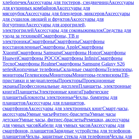
хлебопечек
Аксессуары для тостеров, сэндвичниц
Аксессуары
для кухонных комбайнов
Аксессуары для
мясорубок
Аксессуары для блендеров, миксеров
Аксессуары
для сушилок овощей и фруктов
Аксессуары для
йогуртниц
Аксессуары для аэрогрилей,
электрогрилей
Аксессуары для соковыжималок
Средства для
ухода за техникой
Смартфоны, ТВ и
электроника
Смартфоны
Смартфоны
Смартфоны
восстановленные
Смартфоны Apple
Смартфоны
Xiaomi
Смартфоны Samsung
Смартфоны Honor
Смартфоны
Huawei
Смартфоны POCO
Смартфоны Infinix
Смартфоны
Tecno
Смартфоны Realme
Смартфоны Samsung Galaxy S26
series
Кнопочные телефоны
Складные смартфоны
Телевизоры,
мониторы
Телевизоры
Мониторы
Мониторы-телевизоры
ТВ-
приставки и медиаплееры
Проекторы
Проекционные
экраны
Профессиональные дисплеи
Планшеты, электронные
книги
Планшеты
Электронные книги
Графические
планшеты
Блокноты электронные
Чехлы, бамперы для
планшетов
Аксессуары для планшетов,
смартфонов
Аксессуары для электронных книг
Смарт-часы,
аксессуары
Умные часы
Фитнес-браслеты
Умные часы
детские
Умные часы, фитнес-браслеты
Ремешки, аксессуары
для умных часов
Кабели для умных часов
Аксессуары для
смартфонов, планшетов
Зарядные устройства для телефонов,
планшетов
Чехлы, защитные стекла для телефонов
Чехлы для