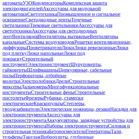
автоматы
УЗО
Конденсаторы
Комплексная защита
электродвигателей
Аксессуары для модульной
автоматики
Светотехника
Промышленное и сигнальное
освещение
Светодиодные ленты
Точечные
светильники
Трековые светильники
Аксессуары для
светотехники
Аксессуары для светодиодных
лент
Вентиляция
Вентиляторы вытяжные
Вентиляторы
канальные
Системы воздуховодов
Решетки вентиляционные,
диффузоры
Проветриватели
Люки
Люки ревизионные
Люки
под плитку
Люки напольные
Люки под
покраску
Строительный
инструмент
Электроинструмент
Шуруповерты,
гайковерты
Шлифмашины
Циркулярные, сабельные
пилы
Перфораторы, отбойные
молотки
Электролобзики
Дрели
Строительные
миксеры
Дальномеры
Многофункциональные
инструменты
Строительные фены
Строительные
пистолеты
Фрезеры
Рубанки, стамески
электрические
Краскопульты
Степлеры,
гвоздезабиватели
Электрические ножницы, резаки
Насадки для
электроинструмента
Аксессуары для
электроинструмента
Аккумуляторы, зарядные устройства для
электроинструмента
Наборы электроинструмента
Силовая и
строительная техника
Бетоносмесители
Генераторы
Тали,
тельферы
Такелаж
Виброплиты, глубинные