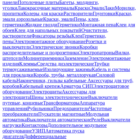
панели
Потолочные плиты
Багеты, молдинги,
уголки
Лакокрасочные материалы
Краски
Эмали
Лаки
Морилки,
пропитки
Колеры для краски
Растворители
Грунтовки
Краски,
эмали аэрозольные
Краски, эмали
Пены, клеи,
герметики
Жидкие гвозди
Герметики
Монтажная пена
Клеи для
обоев
Клеи для напольных покрытий
Очистители,
растворители
Фиксаторы резьбы
Клеи
Герметики,
пены
Электромонтажное оборудование
Розетки и
выключатели
Электрические звонки
Коробки
распределительные и подрозетники
Электропатроны
Вилки,
штепсели
Молниеприемники
Заземление
Электромонтажные
изделия
Клеммы
Средства диэлектрические
Трубки
термоусаживаемые
Изолирующие зажимы
Кабель и системы
для прокладки
Короба, трубы, металлорукав
Силовой
кабель
Наконечники, гильзы кабельные
Аксессуары для труб,
коробов
Кабельный крепеж
Арматура СИП
Электрощитовое
оборудование
Электрощиты
Аксессуары для
электрощита
Шины электротехнические
Выключатели
путевые, концевые
Трансформаторы
Аппаратура
управления
Рубильники
Предохранители
Частотные
преобразователи
Пускатели магнитные
Модульная
автоматика
Выключатели автоматические
Реле
Выключатели
нагрузки
Контакторы
Дополнительное модульное
оборудование
УЗИП
Автоматика пуска
двигателя
Дифференциальные