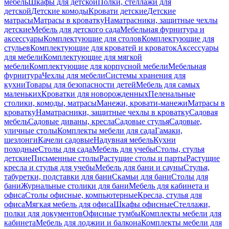
мебель
Шкафы для детской
Полки, стеллажи для
детской
Детские комоды
Кровати детские
Детские
матрасы
Матрасы в кроватку
Наматрасники, защитные чехлы
детские
Мебель для детского сада
Мебельная фурнитура и
аксессуары
Комплектующие для столов
Комплектующие для
стульев
Комплектующие для кроватей и кроваток
Аксессуары
для мебели
Комплектующие для мягкой
мебели
Комплектующие для корпусной мебели
Мебельная
фурнитура
Чехлы для мебели
Системы хранения для
кухни
Товары для безопасности детей
Мебель для самых
маленьких
Кроватки для новорожденных
Пеленальные
столики, комоды, матрасы
Манежи, кровати-манежи
Матрасы в
кроватку
Наматрасники, защитные чехлы в кроватку
Садовая
мебель
Садовые диваны, кресла
Садовые стулья
Садовые,
уличные столы
Комплекты мебели для сада
Гамаки,
шезлонги
Качели садовые
Надувная мебель
Кухни
походные
Столы для сада
Мебель для учебы
Столы, стулья
детские
Письменные столы
Растущие столы и парты
Растущие
кресла и стулья для учебы
Мебель для бани и сауны
Стулья,
табуретки, подставки для бани
Скамьи для бани
Столы для
бани
Журнальные столики для бани
Мебель для кабинета и
офиса
Столы офисные, компьютерные
Кресла, стулья для
офиса
Мягкая мебель для офиса
Шкафы офисные
Стеллажи,
полки для документов
Офисные тумбы
Комплекты мебели для
кабинета
Мебель для лоджии и балкона
Комплекты мебели для