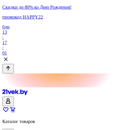
Скидки до 80% ко Дню Рождения!
промокод HAPPY22
0
дн
13
:
17
:
01
Каталог товаров