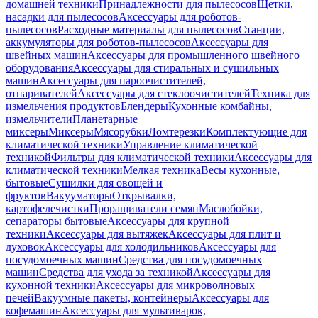
домашней техники
Принадлежности для пылесосов
Щетки,
насадки для пылесосов
Аксессуары для роботов-
пылесосов
Расходные материалы для пылесосов
Станции,
аккумуляторы для роботов-пылесосов
Аксессуары для
швейных машин
Аксессуары для промышленного швейного
оборудования
Аксессуары для стиральных и сушильных
машин
Аксессуары для пароочистителей,
отпаривателей
Аксессуары для стеклоочистителей
Техника для
измельчения продуктов
Блендеры
Кухонные комбайны,
измельчители
Планетарные
миксеры
Миксеры
Мясорубки
Ломтерезки
Комплектующие для
климатической техники
Управление климатической
техникой
Фильтры для климатической техники
Аксессуары для
климатической техники
Мелкая техника
Весы кухонные,
бытовые
Сушилки для овощей и
фруктов
Вакууматоры
Открывалки,
картофелечистки
Проращиватели семян
Маслобойки,
сепараторы бытовые
Аксессуары для крупной
техники
Аксессуары для вытяжек
Аксессуары для плит и
духовок
Аксессуары для холодильников
Аксессуары для
посудомоечных машин
Средства для посудомоечных
машин
Средства для ухода за техникой
Аксессуары для
кухонной техники
Аксессуары для микроволновых
печей
Вакуумные пакеты, контейнеры
Аксессуары для
кофемашин
Аксессуары для мультиварок,