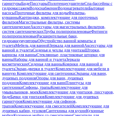
гарнитуры
Биде
Писсуары
Полотенцесушители
Спа-бассейны с
гидромассажем
Водоснабжение
Водонагреватели
Бытовые
насосы
Проточные фильтры для воды
Фильтры-
кувшины
Картриджи, комплектующие для проточных
фильтров
Магистральные фильтры, системы
сантехнические
Аксессуары для магистральных фильтров,
систем сантехнических
Трубы полипропиленовые
Фитинги
полипропиленовые
Расширительные баки,
гидроаккумуляторы
Обустройство ванной комнаты и
туалета
Мебель для ванной
Зеркала для ванной
Аксессуары для
ванной и туалета
Сиденья и чехлы для унитаза
Шторки,
карнизы для ванны
Стеклянные, пластиковые шторки для
ванны
Наборы для ванной и туалета
Зеркала
косметические
Сиденья для ванны
Коврики для ванной и
туалета
Экран-дверки в туалет
Комплектующие для мебели в
ванную
Комплектующие для сантехники
Экраны для ванн,
душевых поддонов
Опоры для ванн, душевых
поддонов
Комплектующие для ванн
Плинтусы для
сантехники
Сифоны, трапы
Комплектующие для
умывальников, моек
Комплектующие для унитазов, писсуаров,
биде
Бачки для унитазов
Комплектующие для душевых
гарнитуров
Комплектующие для сифонов,
трапов
Комплектующие для смесителей
Комплектующие для
душевых кабин, уголков
Сантехника для кухни
Кухонные
мойки
Кухонные мойки со смесителями
Смесители для