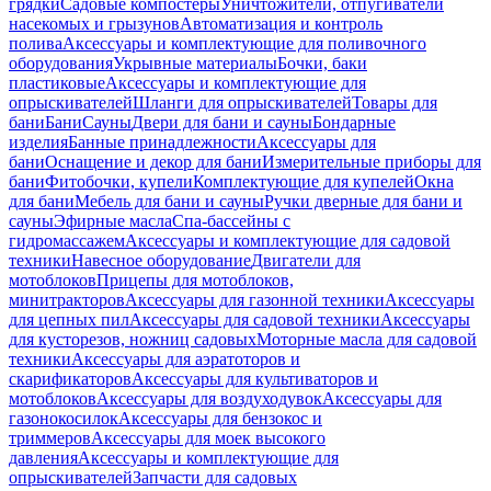
грядки
Садовые компостеры
Уничтожители, отпугиватели
насекомых и грызунов
Автоматизация и контроль
полива
Аксессуары и комплектующие для поливочного
оборудования
Укрывные материалы
Бочки, баки
пластиковые
Аксессуары и комплектующие для
опрыскивателей
Шланги для опрыскивателей
Товары для
бани
Бани
Сауны
Двери для бани и сауны
Бондарные
изделия
Банные принадлежности
Аксессуары для
бани
Оснащение и декор для бани
Измерительные приборы для
бани
Фитобочки, купели
Комплектующие для купелей
Окна
для бани
Мебель для бани и сауны
Ручки дверные для бани и
сауны
Эфирные масла
Спа-бассейны с
гидромассажем
Аксессуары и комплектующие для садовой
техники
Навесное оборудование
Двигатели для
мотоблоков
Прицепы для мотоблоков,
минитракторов
Аксессуары для газонной техники
Аксессуары
для цепных пил
Аксессуары для садовой техники
Аксессуары
для кусторезов, ножниц садовых
Моторные масла для садовой
техники
Аксессуары для аэратоторов и
скарификаторов
Аксессуары для культиваторов и
мотоблоков
Аксессуары для воздуходувок
Аксессуары для
газонокосилок
Аксессуары для бензокос и
триммеров
Аксессуары для моек высокого
давления
Аксессуары и комплектующие для
опрыскивателей
Запчасти для садовых