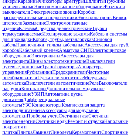
анкеры
Карабины
Фиксаторы арматуры
Шплинты
Пружины
универсальные
Электромонтажное оборудование
Розетки и
выключатели
Электрические звонки
Коробки
распределительные и подрозетники
Электропатроны
Вилки,
штепсели
Заземление
Электромонтажные
изделия
Клеммы
Средства диэлектрические
Трубки
термоусаживаемые
Изолирующие зажимы
Кабель и системы
для прокладки
Короба, трубы, металлорукав
Силовой
кабель
Наконечники, гильзы кабельные
Аксессуары для труб,
коробов
Кабельный крепеж
Арматура СИП
Электрощитовое
оборудование
Электрощиты
Аксессуары для
электрощита
Шины электротехнические
Выключатели
путевые, концевые
Трансформаторы
Аппаратура
управления
Рубильники
Предохранители
Частотные
преобразователи
Пускатели магнитные
Модульная
автоматика
Выключатели автоматические
Реле
Выключатели
нагрузки
Контакторы
Дополнительное модульное
оборудование
УЗИП
Автоматика пуска
двигателя
Дифференциальные
автоматы
УЗО
Конденсаторы
Комплексная защита
электродвигателей
Аксессуары для модульной
автоматики
Приборы учета
Счетчики газа
Счетчики
электроэнергии
Счетчики воды
Ремонт и отделка
Напольные
покрытия и
плитка
Плитка
Ламинат
Линолеум
Керамогранит
Спортивные