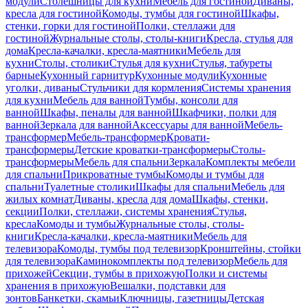
модули
Столешницы для кухни
Мебель для гостиной
Диваны,
кресла для гостиной
Комоды, тумбы для гостиной
Шкафы,
стенки, горки для гостиной
Полки, стеллажи для
гостиной
Журнальные столы, столы-книги
Кресла, стулья для
дома
Кресла-качалки, кресла-маятники
Мебель для
кухни
Столы, столики
Стулья для кухни
Стулья, табуреты
барные
Кухонный гарнитур
Кухонные модули
Кухонные
уголки, диваны
Стульчики для кормления
Системы хранения
для кухни
Мебель для ванной
Тумбы, консоли для
ванной
Шкафы, пеналы для ванной
Шкафчики, полки для
ванной
Зеркала для ванной
Аксессуары для ванной
Мебель-
трансформер
Мебель-трансформер
Кровати-
трансформеры
Детские кроватки-трансформеры
Столы-
трансформеры
Мебель для спальни
Зеркала
Комплекты мебели
для спальни
Прикроватные тумбы
Комоды и тумбы для
спальни
Туалетные столики
Шкафы для спальни
Мебель для
жилых комнат
Диваны, кресла для дома
Шкафы, стенки,
секции
Полки, стеллажи, системы хранения
Стулья,
кресла
Комоды и тумбы
Журнальные столы, столы-
книги
Кресла-качалки, кресла-маятники
Мебель для
телевизора
Комоды, тумбы под телевизор
Кронштейны, стойки
для телевизора
Каминокомплекты под телевизор
Мебель для
прихожей
Секции, тумбы в прихожую
Полки и системы
хранения в прихожую
Вешалки, подставки для
зонтов
Банкетки, скамьи
Ключницы, газетницы
Детская