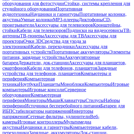
оборудования для фотостудии
Стойки, системы крепления для
студийного оборудования
Портативная
аудиотехника
Наушники и гарнитуры
Портативные колонки,
акустика
Умные колонки
MP3-плееры
Диктофоны
CD-
проигрыватели
Аксессуары для телевизоров
Кронштейны,
стойки
Кабели для телевизоров
Подписки на видеосервисы
ТВ-
антенны
ТВ-тюнеры
Аксессуары для ТВ
Аксессуары для
проектора
Очки 3D
Средства для ухода за
электроникой
Кабели, переходники
Аксессуары для
портативных устройств
Портативные аккумуляторы
Элементы
питания, зарядные устройства
Аккумуляторные
батареи
Держатели, док-станции
Аксессуары для планшетов,
смартфонов
Кабели для телефонов, планшетов
Зарядные
устройства для телефонов, планшетов
Компьютеры и
периферия
Компьютерная
техника
Ноутбуки
Планшеты
Моноблоки
Компьютеры
Игровые
компьютеры
Игровые консоли
Серверное
оборудование
Компьютерная
периферия
Мониторы
Мыши
Клавиатуры
Стилусы
Наборы
периферии
Источники бесперебойного питания
Батареи для
ИБП
Стабилизаторы напряжения
Инверторы
напряжения
Сетевые фильтры, удлинители
Веб-
камеры
Игровые контроллеры
Мультимедиа
акустика
Наушники и гарнитуры
Компьютерные кабели,
переходники
Зарядные, аккумуляторы
Док-станции,