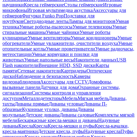
наушники
Кресла геймерские
Столы геймерские
Игровые
микрофоны
Игровая мультимедиа акустика
Аксессуары для
геймеров
Фигурки Funko Pop
Подставки для
ноутбуков
Светодиодные ленты
Лампы для мониторов
Умная
техника
Умные роботы-пылесосы
Умные телевизоры
Умные
стиральные машины
Умные чайники
Умные роботы
кулинарные
Умные вентиляторы
Умные кондиционеры
Умные
обогреватели
Умные увлажнители, очистители воздуха
Умные
отопительные котлы
Умные проветриватели
Умные радиочасы,
метеостанции
Умные кормушки и поилки для
животных
Умные напольные весы
Накопители данных
USB
Flash накопители
Внешние HDD, SSD диски
Карты
памяти
Сетевые накопители
Картридеры
Оптические
диски
Наблюдение и безопасность
Камеры
видеонаблюдения
Аксессуары для CCTV
Домофоны,
вызывные панели
Датчики для дома
Охранные системы,
сигнализации
Системы контроля и управления
доступом
Металлодетекторы
Мебель
Мягкая мебель
Диваны,
тахты
Диваны прямые
Диваны угловые
Диваны П-
образные
Кухонные уголки, диваны
Диваны
модульные
Детские диваны
Диваны садовые
Комплекты мягкой
мебели
Бескаркасные кресла-мешки и диваны
Надувные
диваны
Кресла
Кресла
Кресла-мешки и пуфы
Кресла-качалки,
кресла-маятники
Детские кресла, пуфы
Надувные кресла
Пуфы,
оттоманки
Кресла-кровати
Игровая мебель
Кресла