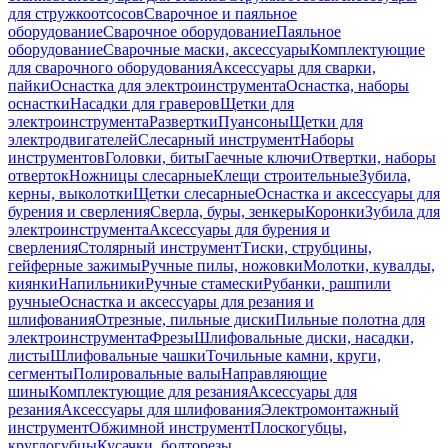
для стружкоотсосов
Сварочное и паяльное
оборудование
Сварочное оборудование
Паяльное
оборудование
Сварочные маски, аксессуары
Комплектующие
для сварочного оборудования
Аксессуары для сварки,
пайки
Оснастка для электроинструмента
Оснастка, наборы
оснастки
Насадки для граверов
Щетки для
электроинструмента
Развертки
Пуансоны
Щетки для
электродвигателей
Слесарный инструмент
Наборы
инструментов
Головки, биты
Гаечные ключи
Отвертки, наборы
отверток
Ножницы слесарные
Клещи строительные
Зубила,
керны, выколотки
Щетки слесарные
Оснастка и аксессуары для
бурения и сверления
Сверла, буры, зенкеры
Коронки
Зубила для
электроинструмента
Аксессуары для бурения и
сверления
Столярный инструмент
Тиски, струбцины,
гейферные зажимы
Ручные пилы, ножовки
Молотки, кувалды,
киянки
Напильники
Ручные стамески
Рубанки, рашпили
ручные
Оснастка и аксессуары для резания и
шлифования
Отрезные, пильные диски
Пильные полотна для
электроинструмента
Фрезы
Шлифовальные диски, насадки,
листы
Шлифовальные чашки
Точильные камни, круги,
сегменты
Полировальные валы
Направляющие
шины
Комплектующие для резания
Аксессуары для
резания
Аксессуары для шлифования
Электромонтажный
инструмент
Обжимной инструмент
Плоскогубцы,
круглогубцы
Кусачки, болторезы,