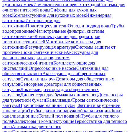
кухонных моек
Измельчители пищевых отходов
Системы для
очистки питьевой воды
Сифоны для кухонных
моек
Комплектующие для кухонных моек
Инженерная
сантехника
Инсталляции для
сантехники
Полотенцесушители
Отвод и подвод воды
Трубы
водопроводные
Магистральные фильтры, системы
сантехнические
Комплектующие для радиаторов,
полотенцесушителей
Монтажные комплекты для
сантехники
Регулирующая арматура
Системы защиты от
протечек
Люки сантехнические
Аксессуары для
магистральных фильтров, систем
сантехнических
Фитинги
Комплектующие для
инсталляций
Опрессовочные насосы
Сантехника для
общественных мест
Аксессуары для общественных
санузлов
Сушилки для рук
Дозаторы для общественных
санузлов
Сенсорные дозаторы для общественных
санузлов
Локтевые дозаторы для общественных
санузлов
Диспенсеры для бумажных полотенец
Диспенсеры
для туалетной бумаги
Канализация
Тросы сантехнические,
вантузы
Прочистные машины
Трубы, фитинги внутренней
канализации
Трубы, фитинги наружной канализации
Люки
канализационные
Теплый пол водяной
Трубы для теплого
пола
Коллекторы и комплектующие
Термостатика для теплого
пола
Автоматика для теплого
пола
Строительство
Строительные смеси и грунтовки
Клеевые