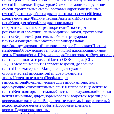
смеси
Шпатлевки
Штукатурки
Стяжки, самонивелирующие
смеси
Строительные смеси, составы
Гидроизоляционные
смеси
Грунтовки
Добавки для строительных смесей
Пены,
клеи, герметики
Жидкие гвозди
Герметики
Монтажная
пена
Клеи для обоев
Клеи для напольных
покрытий
Очистители, растворители
Фиксаторы
резьбы
Клеи
Герметики, пены
Кирпичи, блоки, тротуарная
плитка
Кирпичи
Строительные блоки
Тротуарная
плитка
Изоляционные материалы
Минеральная
вата
Экструдированный пенополистирол
Пенопласт
Пленки,
мембраны
Отражающая теплоизоляция
Гидроизоляционные
ленты
Поликарбонат
Шумоизоляция
Теплоизоляция
Звукоизоляц
плитные и пиломатериалы
Плиты OSB
Фанера
ДСП,
ЛДСП
Мебельные щиты
Террасные доски
Древесные
плиты
Пиломатериалы
Материалы для сухого
строительства
Гипсокартон
Гипсоволокнистые
листы
Цементные плиты
Профили для
гипсокартона
Комплектующие для гипсокартона
Ленты
армирующие
Уплотнительные ленты
Гипсовые и цементные
плиты
Вентиляторы вытяжные
Системы воздуховодов
Решетки
вентиляционные, диффузоры
Кровля и водосток
Черепица и
кровельные материалы
Водосточные системы
Поверхностный
водоотвод
Кровельные софиты
Доборные элементы
кровли
Гидроизоляционные