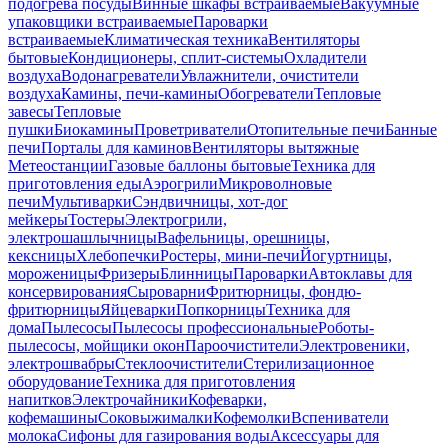
подогрева посуды
Винные шкафы встраиваемые
Вакуумные
упаковщики встраиваемые
Пароварки
встраиваемые
Климатическая техника
Вентиляторы
бытовые
Кондиционеры, сплит-системы
Охладители
воздуха
Водонагреватели
Увлажнители, очистители
воздуха
Камины, печи-камины
Обогреватели
Тепловые
завесы
Тепловые
пушки
Биокамины
Проветриватели
Отопительные печи
Банные
печи
Порталы для каминов
Вентиляторы вытяжные
Метеостанции
Газовые баллоны бытовые
Техника для
приготовления еды
Аэрогрили
Микроволновые
печи
Мультиварки
Сэндвичницы, хот-дог
мейкеры
Тостеры
Электрогрили,
электрошашлычницы
Вафельницы, орешницы,
кексницы
Хлебопечки
Ростеры, мини-печи
Йогуртницы,
мороженицы
Фризеры
Блинницы
Пароварки
Автоклавы для
консервирования
Сыроварни
Фритюрницы, фондю-
фритюрницы
Яйцеварки
Попкорницы
Техника для
дома
Пылесосы
Пылесосы профессиональные
Роботы-
пылесосы, мойщики окон
Пароочистители
Электровеники,
электрошвабры
Стеклоочистители
Стерилизационное
оборудование
Техника для приготовления
напитков
Электрочайники
Кофеварки,
кофемашины
Соковыжималки
Кофемолки
Вспениватели
молока
Сифоны для газирования воды
Аксессуары для