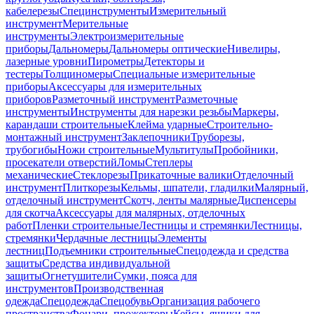
кабелерезы
Специнструменты
Измерительный
инструмент
Мерительные
инструменты
Электроизмерительные
приборы
Дальномеры
Дальномеры оптические
Нивелиры,
лазерные уровни
Пирометры
Детекторы и
тестеры
Толщиномеры
Специальные измерительные
приборы
Аксессуары для измерительных
приборов
Разметочный инструмент
Разметочные
инструменты
Инструменты для нарезки резьбы
Маркеры,
карандаши строительные
Клейма ударные
Строительно-
монтажный инструмент
Заклепочники
Труборезы,
трубогибы
Ножи строительные
Мультитулы
Пробойники,
просекатели отверстий
Ломы
Степлеры
механические
Стеклорезы
Прикаточные валики
Отделочный
инструмент
Плиткорезы
Кельмы, шпатели, гладилки
Малярный,
отделочный инструмент
Скотч, ленты малярные
Диспенсеры
для скотча
Аксессуары для малярных, отделочных
работ
Пленки строительные
Лестницы и стремянки
Лестницы,
стремянки
Чердачные лестницы
Элементы
лестниц
Подъемники строительные
Спецодежда и средства
защиты
Средства индивидуальной
защиты
Огнетушители
Сумки, пояса для
инструментов
Производственная
одежда
Спецодежда
Спецобувь
Организация рабочего
пространства
Фонари, прожекторы
Кейсы, ящики для