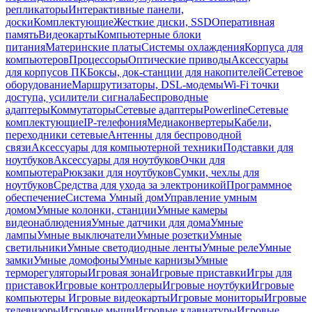
репликаторы
Интерактивные панели,
доски
Комплектующие
Жесткие диски, SSD
Оперативная
память
Видеокарты
Компьютерные блоки
питания
Материнские платы
Системы охлаждения
Корпуса для
компьютеров
Процессоры
Оптические приводы
Аксессуары
для корпусов ПК
Боксы, док-станции для накопителей
Сетевое
оборудование
Маршрутизаторы, DSL-модемы
Wi-Fi точки
доступа, усилители сигнала
Беспроводные
адаптеры
Коммутаторы
Сетевые адаптеры
Powerline
Сетевые
комплектующие
IP-телефония
Медиаконвертеры
Кабели,
переходники сетевые
Антенны для беспроводной
связи
Аксессуары для компьютерной техники
Подставки для
ноутбуков
Аксессуары для ноутбуков
Очки для
компьютера
Рюкзаки для ноутбуков
Сумки, чехлы для
ноутбуков
Средства для ухода за электроникой
Программное
обеспечение
Система Умный дом
Управление умным
домом
Умные колонки, станции
Умные камеры
видеонаблюдения
Умные датчики для дома
Умные
лампы
Умные выключатели
Умные розетки
Умные
светильники
Умные светодиодные ленты
Умные реле
Умные
замки
Умные домофоны
Умные карнизы
Умные
терморегуляторы
Игровая зона
Игровые приставки
Игры для
приставок
Игровые контроллеры
Игровые ноутбуки
Игровые
компьютеры
Игровые видеокарты
Игровые мониторы
Игровые
телевизоры
Игровые мыши
Игровые клавиатуры
Игровые