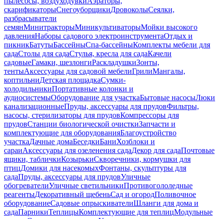
пылесосы, воздуходувки
Аэраторы,
скарификаторы
Снегоуборщики
Дровоколы
Сеялки,
разбрасыватели
семян
Минитракторы
Миникультиваторы
Мойки высокого
давления
Наборы садового электроинструмента
Отдых и
пикник
Батуты
Бассейны
Спа-бассейны
Комплекты мебели для
сада
Столы для сада
Стулья, кресла для сада
Качели
садовые
Гамаки, шезлонги
Раскладушки
Зонты,
тенты
Аксессуары для садовой мебели
Грили
Мангалы,
коптильни
Детская площадка
Сумки-
холодильники
Портативные колонки и
аудиосистемы
Оборудование для участка
Бытовые насосы
Люки
канализационные
Пруды, аксессуары для прудов
Фильтры,
насосы, стерилизаторы для прудов
Компрессоры для
прудов
Станции биологической очистки
Запчасти и
комплектующие для оборудования
Благоустройство
участка
Дачные дома
Беседки
Бани
Хозблоки и
сараи
Аксессуары для озеленения сада
Декор для сада
Почтовые
ящики, таблички
Козырьки
Скворечники, кормушки для
птиц
Домики для насекомых
Фонтаны, скульптуры для
сада
Пруды, аксессуары для прудов
Уличные
обогреватели
Уличные светильники
Противогололедные
реагенты
Декоративный щебень
Сад и огород
Поливочное
оборудование
Садовые опрыскиватели
Шланги для дома и
сада
Парники
Теплицы
Комплектующие для теплиц
Модульные