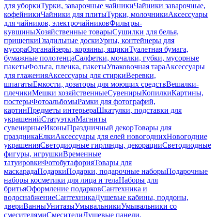
для уборки
Турки, заварочные чайники
Чайники заварочные,
кофейники
Чайники для плиты
Турки, молочники
Аксессуары
для чайников, электрочайников
Фильтры-
кувшины
Хозяйственные товары
Сушилки для белья,
прищепки
Гладильные доски
Урны, контейнеры для
мусора
Органайзеры, корзины, ящики
Туалетная бумага,
бумажные полотенца
Салфетки, мочалки, губки, мусорные
пакеты
Фольга, пленка, пакеты
Упаковочная тара
Аксессуары
для глажения
Аксессуары для стирки
Веревки,
шпагаты
Емкости, дозаторы для моющих средств
Вешалки-
плечики
Мешки хозяйственные
Сувениры
Копилки
Картины,
постеры
Фотоальбомы
Рамки для фотографий,
картин
Предметы интерьера
Шкатулки, подставки для
украшений
Статуэтки
Магниты
сувенирные
Иконы
Праздничный декор
Товары для
праздника
Елки
Аксессуары для елей новогодних
Новогодние
украшения
Светодиодные гирлянды, декорации
Светодиодные
фигуры, игрушки
Временные
татуировки
Фотобутафория
Товары для
маскарада
Подарки
Подарки, подарочные наборы
Подарочные
наборы косметики для лица и тела
Наборы для
бритья
Оформление подарков
Сантехника и
водоснабжение
Сантехника
Душевые кабины, поддоны,
двери
Ванны
Унитазы
Умывальники
Умывальники со
смесителями
Смесители
Душевые панели,