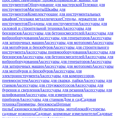
инструментов
Оборудование для мастерской
Тележки для
инструментов
Магниты
Шкафы для
инструментов
Комплектующие для инструментальных
шкафов
Стеллажи металлические
Стенды, держатели для
инструментов
Поддоны для инструментов
Аксессуары для
силовой и строительной техники
Аксессуары для
бензорезов
Аксессуары для бетоносмесителей
Аксессуары для
виброоборудования
Аксессуары для генераторов
Аксессуары
для затирочных машин
Аксессуары для мотопомп
Аксессуары
для мотобуров и бензобуров
Аксессуары для строительного
инструмента
Аксессуары пневмооборудования
Аксессуары для
бензорезов
Аксессуары для бетоносмесителей
Аксессуары для
виброоборудования
Аксессуары для генераторов
Аксессуары
для затирочных машин
Аксессуары для мотопомп
Аксессуары
для мотобуров и бензобуров
Аксессуары для
электроинструмента
Аксессуары для компрессоров,
пневмосистем
Аксессуары для сварки, пайки
Аксессуары для
станков
Аксессуары для стружкоотсосов
Аксессуары для
бурения и сверления
Аксессуары для резания
Аксессуары для
шлифования
Аксессуары для измерительных
приборов
Аксессуары для станков
Дом и сад
Садовая
техника
Триммеры, бензокосы
Цепные
пилы
Газонокосилки
Культиваторы, мотоблоки
Кусторезы,
садовые ножницы
Садовые, кормовые измельчители
Садовые