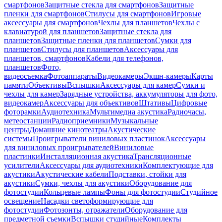
смартфонов
Защитные стекла для смартфонов
Защитные
пленки для смартфонов
Стилусы для смартфонов
Игровые
аксессуары для смартфонов
Чехлы для планшетов
Чехлы с
клавиатурой для планшетов
Защитные стекла для
планшетов
Защитные пленки для планшетов
Сумки для
планшетов
Стилусы для планшетов
Аксессуары для
планшетов, смартфонов
Кабели для телефонов,
планшетов
Фото,
видеосъемка
Фотоаппараты
Видеокамеры
Экшн-камеры
Карты
памяти
Объективы
Вспышки
Аксессуары для камер
Сумки и
чехлы для камер
Зарядные устройства, аккумуляторы для фото,
видеокамер
Аксессуары для объективов
Штативы
Цифровые
фоторамки
Аудиотехника
Мультимедиа акустика
Радиочасы,
метеостанции
Радиоприемники
Музыкальные
центры
Домашние кинотеатры
Акустические
системы
Проигрыватели виниловых пластинок
Аксессуары
для виниловых проигрывателей
Виниловые
пластинки
Инсталляционная акустика
Трансляционные
усилители
Аксессуары для аудиотехники
Комплектующие для
акустики
Акустические кабели
Подставки, стойки для
акустики
Сумки, чехлы для акустики
Оборудование для
фотостудии
Кольцевые лампы
Фоны для фотостудии
Студийное
освещение
Насадки светоформирующие для
фотостудии
Фотозонты, отражатели
Оборудование для
предметной съемки
Вспышки студийные
Комплекты