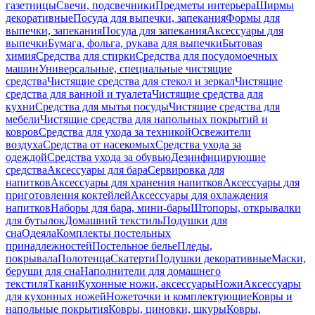
газетницы
Свечи, подсвечники
Предметы интерьера
Ширмы
декоративные
Посуда для выпечки, запекания
Формы для
выпечки, запекания
Посуда для запекания
Аксессуары для
выпечки
Бумага, фольга, рукава для выпечки
Бытовая
химия
Средства для стирки
Средства для посудомоечных
машин
Универсальные, специальные чистящие
средства
Чистящие средства для стекол и зеркал
Чистящие
средства для ванной и туалета
Чистящие средства для
кухни
Средства для мытья посуды
Чистящие средства для
мебели
Чистящие средства для напольных покрытий и
ковров
Средства для ухода за техникой
Освежители
воздуха
Средства от насекомых
Средства ухода за
одеждой
Средства ухода за обувью
Дезинфицирующие
средства
Аксессуары для бара
Сервировка для
напитков
Аксессуары для хранения напитков
Аксессуары для
приготовления коктейлей
Аксессуары для охлаждения
напитков
Наборы для бара, мини-бары
Штопоры, открывалки
для бутылок
Домашний текстиль
Подушки для
сна
Одеяла
Комплекты постельных
принадлежностей
Постельное белье
Пледы,
покрывала
Полотенца
Скатерти
Подушки декоративные
Маски,
беруши для сна
Наполнители для домашнего
текстиля
Ткани
Кухонные ножи, аксессуары
Ножи
Аксессуары
для кухонных ножей
Ножеточки и комплектующие
Ковры и
напольные покрытия
Ковры, циновки, шкуры
Ковры,