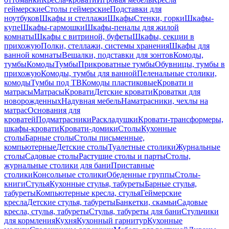
геймерские
Столы геймерские
Подставки для
ноутбуков
Шкафы и стеллажи
Шкафы
Стенки, горки
Шкафы-
купе
Шкафы-гармошки
Шкафы-пеналы для жилой
комнаты
Шкафы с витриной, буфеты
Шкафы, секции в
прихожую
Полки, стеллажи, системы хранения
Шкафы для
ванной комнаты
Вешалки, подставки для зонтов
Комоды,
тумбы
Комоды
Тумбы
Прикроватные тумбы
Обувницы, тумбы в
прихожую
Комоды, тумбы для ванной
Пеленальные столики,
комоды
Тумбы под ТВ
Комоды пластиковые
Кровати и
матрасы
Матрасы
Кровати
Детские кровати
Кроватки для
новорожденных
Надувная мебель
Наматрасники, чехлы на
матрас
Основания для
кроватей
Подматрасники
Раскладушки
Кровати-трансформеры,
шкафы-кровати
Кровати-домики
Столы
Кухонные
столы
Барные столы
Столы письменные,
компьютерные
Детские столы
Туалетные столики
Журнальные
столы
Садовые столы
Растущие столы и парты
Столы,
журнальные столики для бани
Приставные
столики
Консольные столики
Обеденные группы
Столы-
книги
Стулья
Кухонные стулья, табуреты
Барные стулья,
табуреты
Компьютерные кресла, стулья
Геймерские
кресла
Детские стулья, табуреты
Банкетки, скамьи
Садовые
кресла, стулья, табуреты
Стулья, табуреты для бани
Стульчики
для кормления
Кухня
Кухонный гарнитур
Кухонные