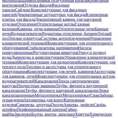
материалы
Шифер
Профнастил
Рулонная кровля
Кровельная
вентиляция
Отделка фасада
Фасадные
панели
Сайдинг
Комплектующие для фасадных
панелей
Декоративные штукатурки для фасада
Клинкерная
плитка для фасада
Декоративный камень для наружной
отделки
Отопление
Отопительные котлы
Газовые
колонки
Камины, печи-камины
Отопительные печи
Банные
печи
Водонагреватели
Радиаторы отопления, батареи
Теплый
пол
Теплые плинтусы
Системы антиобледенения
Управление
климатической техникой
Комплектующие для отопительного
оборудования
Стабилизаторы напряжения
Насосы
циркуляционные
Регулирующая арматура
Отвод и подвод
воды
Дымоходы и комплектующие
Управление климатической
техникой
Комплектующие для радиаторов
Комплектующие для
теплого пола
Топливо и аксессуары для отопительного
оборудования
Комплектующие для печей, каминов
Аксессуары
для каминов, печей
Комплектующие для отопительных котлов,
водонагревателей
Канализация
Тросы сантехнические,
вантузы
Прочистные машины
Трубы, фитинги внутренней
канализации
Трубы, фитинги наружной канализации
Люки
канализационные
Металлопрокат
Металлопрокат
Сваи
Заборы,
ограждения
Автоматика для ворот
Крепежные
изделия
Саморезы, шурупы
Гвозди
Анкеры, дюбели
Скобы,
штифты
Перфорированный крепеж
Гайки,
шайбы
Заклепки
Болты, винты, шпильки
Хомуты
Химические