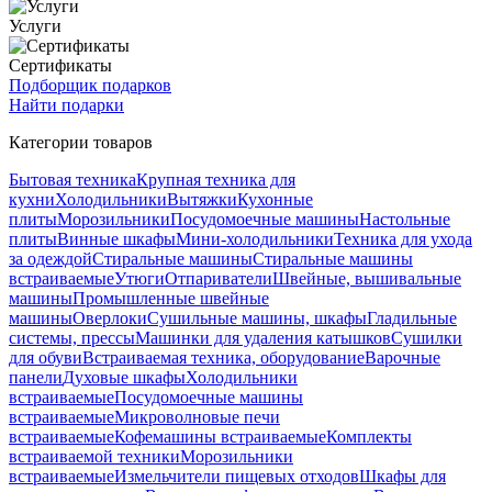
Услуги
Сертификаты
Подборщик подарков
Найти подарки
Категории товаров
Бытовая техника
Крупная техника для
кухни
Холодильники
Вытяжки
Кухонные
плиты
Морозильники
Посудомоечные машины
Настольные
плиты
Винные шкафы
Мини-холодильники
Техника для ухода
за одеждой
Стиральные машины
Стиральные машины
встраиваемые
Утюги
Отпариватели
Швейные, вышивальные
машины
Промышленные швейные
машины
Оверлоки
Сушильные машины, шкафы
Гладильные
системы, прессы
Машинки для удаления катышков
Сушилки
для обуви
Встраиваемая техника, оборудование
Варочные
панели
Духовые шкафы
Холодильники
встраиваемые
Посудомоечные машины
встраиваемые
Микроволновые печи
встраиваемые
Кофемашины встраиваемые
Комплекты
встраиваемой техники
Морозильники
встраиваемые
Измельчители пищевых отходов
Шкафы для