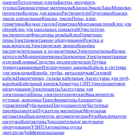
панели
Потолочные плиты
Багеты, молдинги,
уголки
Лакокрасочные материалы
Краски
Эмали
Лаки
Морилки,
пропитки
Колеры для краски
Растворители
Грунтовки
Краски,
эмали аэрозольные
Краски, эмали
Пены, клеи,
герметики
Жидкие гвозди
Герметики
Монтажная пена
Клеи для
обоев
Клеи для напольных покрытий
Очистители,
растворители
Фиксаторы резьбы
Клеи
Герметики,
пены
Электромонтажное оборудование
Розетки и
выключатели
Электрические звонки
Коробки
распределительные и подрозетники
Электропатроны
Вилки,
штепсели
Молниеприемники
Заземление
Электромонтажные
изделия
Клеммы
Средства диэлектрические
Трубки
термоусаживаемые
Изолирующие зажимы
Кабель и системы
для прокладки
Короба, трубы, металлорукав
Силовой
кабель
Наконечники, гильзы кабельные
Аксессуары для труб,
коробов
Кабельный крепеж
Арматура СИП
Электрощитовое
оборудование
Электрощиты
Аксессуары для
электрощита
Шины электротехнические
Выключатели
путевые, концевые
Трансформаторы
Аппаратура
управления
Рубильники
Предохранители
Частотные
преобразователи
Пускатели магнитные
Модульная
автоматика
Выключатели автоматические
Реле
Выключатели
нагрузки
Контакторы
Дополнительное модульное
оборудование
УЗИП
Автоматика пуска
двигателя
Дифференциальные