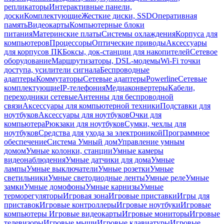
репликаторы
Интерактивные панели,
доски
Комплектующие
Жесткие диски, SSD
Оперативная
память
Видеокарты
Компьютерные блоки
питания
Материнские платы
Системы охлаждения
Корпуса для
компьютеров
Процессоры
Оптические приводы
Аксессуары
для корпусов ПК
Боксы, док-станции для накопителей
Сетевое
оборудование
Маршрутизаторы, DSL-модемы
Wi-Fi точки
доступа, усилители сигнала
Беспроводные
адаптеры
Коммутаторы
Сетевые адаптеры
Powerline
Сетевые
комплектующие
IP-телефония
Медиаконвертеры
Кабели,
переходники сетевые
Антенны для беспроводной
связи
Аксессуары для компьютерной техники
Подставки для
ноутбуков
Аксессуары для ноутбуков
Очки для
компьютера
Рюкзаки для ноутбуков
Сумки, чехлы для
ноутбуков
Средства для ухода за электроникой
Программное
обеспечение
Система Умный дом
Управление умным
домом
Умные колонки, станции
Умные камеры
видеонаблюдения
Умные датчики для дома
Умные
лампы
Умные выключатели
Умные розетки
Умные
светильники
Умные светодиодные ленты
Умные реле
Умные
замки
Умные домофоны
Умные карнизы
Умные
терморегуляторы
Игровая зона
Игровые приставки
Игры для
приставок
Игровые контроллеры
Игровые ноутбуки
Игровые
компьютеры
Игровые видеокарты
Игровые мониторы
Игровые
телевизоры
Игровые мыши
Игровые клавиатуры
Игровые