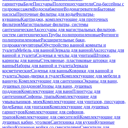
гарнитуры
Биде
Писсуары
Полотенцесушители
Спа-бассейны с
гидромассажем
Водоснабжение
Водонагреватели
Бытовые
насосы
Проточные фильтры для воды
Фильтры-
кувшины
Картриджи, комплектующие для проточных
фильтров
Магистральные фильтры, системы
сантехнические
Аксессуары для магистральных фильтров,
систем сантехнических
Трубы полипропиленовые
Фитинги
полипропиленовые
Расширительные баки,
гидроаккумуляторы
Обустройство ванной комнаты и
туалета
Мебель для ванной
Зеркала для ванной
Аксессуары для
ванной и туалета
Сиденья и чехлы для унитаза
Шторки,
карнизы для ванны
Стеклянные, пластиковые шторки для
ванны
Наборы для ванной и туалета
Зеркала
косметические
Сиденья для ванны
Коврики для ванной и
туалета
Экран-дверки в туалет
Комплектующие для мебели в
ванную
Комплектующие для сантехники
Экраны для ванн,
душевых поддонов
Опоры для ванн, душевых
поддонов
Комплектующие для ванн
Плинтусы для
сантехники
Сифоны, трапы
Комплектующие для
умывальников, моек
Комплектующие для унитазов, писсуаров,
биде
Бачки для унитазов
Комплектующие для душевых
гарнитуров
Комплектующие для сифонов,
трапов
Комплектующие для смесителей
Комплектующие для
душевых кабин, уголков
Сантехника для кухни
Кухонные
мойки
Кухонные мойки со смесителями
Смесители для