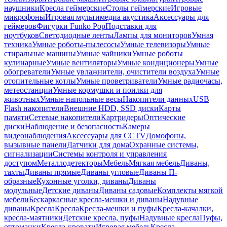
наушники
Кресла геймерские
Столы геймерские
Игровые
микрофоны
Игровая мультимедиа акустика
Аксессуары для
геймеров
Фигурки Funko Pop
Подставки для
ноутбуков
Светодиодные ленты
Лампы для мониторов
Умная
техника
Умные роботы-пылесосы
Умные телевизоры
Умные
стиральные машины
Умные чайники
Умные роботы
кулинарные
Умные вентиляторы
Умные кондиционеры
Умные
обогреватели
Умные увлажнители, очистители воздуха
Умные
отопительные котлы
Умные проветриватели
Умные радиочасы,
метеостанции
Умные кормушки и поилки для
животных
Умные напольные весы
Накопители данных
USB
Flash накопители
Внешние HDD, SSD диски
Карты
памяти
Сетевые накопители
Картридеры
Оптические
диски
Наблюдение и безопасность
Камеры
видеонаблюдения
Аксессуары для CCTV
Домофоны,
вызывные панели
Датчики для дома
Охранные системы,
сигнализации
Системы контроля и управления
доступом
Металлодетекторы
Мебель
Мягкая мебель
Диваны,
тахты
Диваны прямые
Диваны угловые
Диваны П-
образные
Кухонные уголки, диваны
Диваны
модульные
Детские диваны
Диваны садовые
Комплекты мягкой
мебели
Бескаркасные кресла-мешки и диваны
Надувные
диваны
Кресла
Кресла
Кресла-мешки и пуфы
Кресла-качалки,
кресла-маятники
Детские кресла, пуфы
Надувные кресла
Пуфы,
оттоманки
Кресла-кровати
Игровая мебель
Кресла