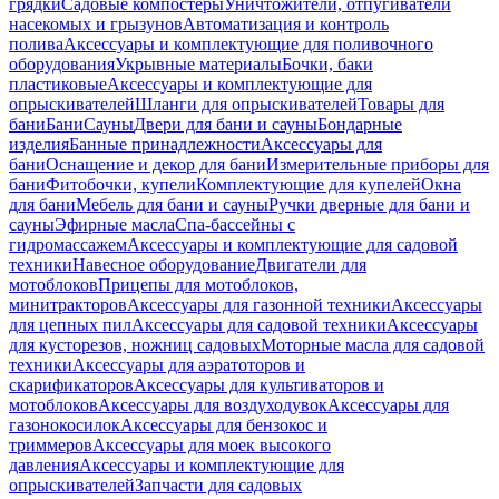
грядки
Садовые компостеры
Уничтожители, отпугиватели
насекомых и грызунов
Автоматизация и контроль
полива
Аксессуары и комплектующие для поливочного
оборудования
Укрывные материалы
Бочки, баки
пластиковые
Аксессуары и комплектующие для
опрыскивателей
Шланги для опрыскивателей
Товары для
бани
Бани
Сауны
Двери для бани и сауны
Бондарные
изделия
Банные принадлежности
Аксессуары для
бани
Оснащение и декор для бани
Измерительные приборы для
бани
Фитобочки, купели
Комплектующие для купелей
Окна
для бани
Мебель для бани и сауны
Ручки дверные для бани и
сауны
Эфирные масла
Спа-бассейны с
гидромассажем
Аксессуары и комплектующие для садовой
техники
Навесное оборудование
Двигатели для
мотоблоков
Прицепы для мотоблоков,
минитракторов
Аксессуары для газонной техники
Аксессуары
для цепных пил
Аксессуары для садовой техники
Аксессуары
для кусторезов, ножниц садовых
Моторные масла для садовой
техники
Аксессуары для аэратоторов и
скарификаторов
Аксессуары для культиваторов и
мотоблоков
Аксессуары для воздуходувок
Аксессуары для
газонокосилок
Аксессуары для бензокос и
триммеров
Аксессуары для моек высокого
давления
Аксессуары и комплектующие для
опрыскивателей
Запчасти для садовых