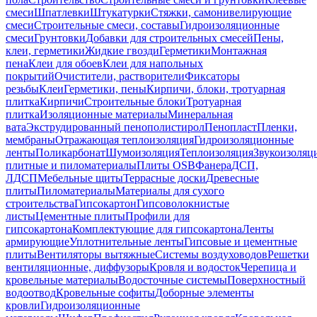
смеси
Шпатлевки
Штукатурки
Стяжки, самонивелирующие
смеси
Строительные смеси, составы
Гидроизоляционные
смеси
Грунтовки
Добавки для строительных смесей
Пены,
клеи, герметики
Жидкие гвозди
Герметики
Монтажная
пена
Клеи для обоев
Клеи для напольных
покрытий
Очистители, растворители
Фиксаторы
резьбы
Клеи
Герметики, пены
Кирпичи, блоки, тротуарная
плитка
Кирпичи
Строительные блоки
Тротуарная
плитка
Изоляционные материалы
Минеральная
вата
Экструдированный пенополистирол
Пенопласт
Пленки,
мембраны
Отражающая теплоизоляция
Гидроизоляционные
ленты
Поликарбонат
Шумоизоляция
Теплоизоляция
Звукоизоляц
плитные и пиломатериалы
Плиты OSB
Фанера
ДСП,
ЛДСП
Мебельные щиты
Террасные доски
Древесные
плиты
Пиломатериалы
Материалы для сухого
строительства
Гипсокартон
Гипсоволокнистые
листы
Цементные плиты
Профили для
гипсокартона
Комплектующие для гипсокартона
Ленты
армирующие
Уплотнительные ленты
Гипсовые и цементные
плиты
Вентиляторы вытяжные
Системы воздуховодов
Решетки
вентиляционные, диффузоры
Кровля и водосток
Черепица и
кровельные материалы
Водосточные системы
Поверхностный
водоотвод
Кровельные софиты
Доборные элементы
кровли
Гидроизоляционные