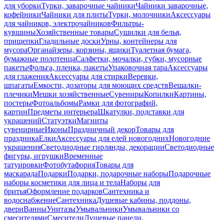
для уборки
Турки, заварочные чайники
Чайники заварочные,
кофейники
Чайники для плиты
Турки, молочники
Аксессуары
для чайников, электрочайников
Фильтры-
кувшины
Хозяйственные товары
Сушилки для белья,
прищепки
Гладильные доски
Урны, контейнеры для
мусора
Органайзеры, корзины, ящики
Туалетная бумага,
бумажные полотенца
Салфетки, мочалки, губки, мусорные
пакеты
Фольга, пленка, пакеты
Упаковочная тара
Аксессуары
для глажения
Аксессуары для стирки
Веревки,
шпагаты
Емкости, дозаторы для моющих средств
Вешалки-
плечики
Мешки хозяйственные
Сувениры
Копилки
Картины,
постеры
Фотоальбомы
Рамки для фотографий,
картин
Предметы интерьера
Шкатулки, подставки для
украшений
Статуэтки
Магниты
сувенирные
Иконы
Праздничный декор
Товары для
праздника
Елки
Аксессуары для елей новогодних
Новогодние
украшения
Светодиодные гирлянды, декорации
Светодиодные
фигуры, игрушки
Временные
татуировки
Фотобутафория
Товары для
маскарада
Подарки
Подарки, подарочные наборы
Подарочные
наборы косметики для лица и тела
Наборы для
бритья
Оформление подарков
Сантехника и
водоснабжение
Сантехника
Душевые кабины, поддоны,
двери
Ванны
Унитазы
Умывальники
Умывальники со
смесителями
Смесители
Душевые панели,