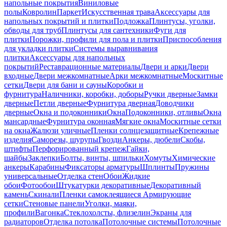
напольные покрытия
Виниловые
полы
Ковролин
Паркет
Искусственная трава
Аксессуары для
напольных покрытий и плитки
Подложка
Плинтусы, уголки,
обводы для труб
Плинтусы для сантехники
Фуги для
плитки
Порожки, профили для пола и плитки
Приспособления
для укладки плитки
Системы выравнивания
плитки
Аксессуары для напольных
покрытий
Реставрационные материалы
Двери и арки
Двери
входные
Двери межкомнатные
Арки межкомнатные
Москитные
сетки
Двери для бани и сауны
Коробки и
фурнитура
Наличники, коробки, доборы
Ручки дверные
Замки
дверные
Петли дверные
Фурнитура дверная
Доводчики
дверные
Окна и подоконники
Окна
Подоконники, отливы
Окна
мансардные
Фурнитура оконная
Мягкие окна
Москитные сетки
на окна
Жалюзи уличные
Пленки солнцезащитные
Крепежные
изделия
Саморезы, шурупы
Гвозди
Анкеры, дюбели
Скобы,
штифты
Перфорированный крепеж
Гайки,
шайбы
Заклепки
Болты, винты, шпильки
Хомуты
Химические
анкеры
Карабины
Фиксаторы арматуры
Шплинты
Пружины
универсальные
Отделка стен
Обои
Жидкие
обои
Фотообои
Штукатурки декоративные
Декоративный
камень
Скинали
Пленки самоклеящиеся
Армирующие
сетки
Стеновые панели
Уголки, маяки,
профили
Вагонка
Стеклохолсты, флизелин
Экраны для
радиаторов
Отделка потолка
Потолочные системы
Потолочные