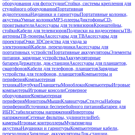
оборудования для фотостудии
Стойки, системы крепления для
студийного оборудования
Портативная
аудиотехника
Наушники и гарнитуры
Портативные колонки,
акустика
Умные колонки
MP3-плееры
Диктофоны
CD-
проигрыватели
Аксессуары для телевизоров
Кронштейны,
стойки
Кабели для телевизоров
Подписки на видеосервисы
ТВ-
антенны
ТВ-тюнеры
Аксессуары для ТВ
Аксессуары для
проектора
Очки 3D
Средства для ухода за
электроникой
Кабели, переходники
Аксессуары для
портативных устройств
Портативные аккумуляторы
Элементы
питания, зарядные устройства
Аккумуляторные
батареи
Держатели, док-станции
Аксессуары для планшетов,
смартфонов
Кабели для телефонов, планшетов
Зарядные
устройства для телефонов, планшетов
Компьютеры и
периферия
Компьютерная
техника
Ноутбуки
Планшеты
Моноблоки
Компьютеры
Игровые
компьютеры
Игровые консоли
Серверное
оборудование
Компьютерная
периферия
Мониторы
Мыши
Клавиатуры
Стилусы
Наборы
периферии
Источники бесперебойного питания
Батареи для
ИБП
Стабилизаторы напряжения
Инверторы
напряжения
Сетевые фильтры, удлинители
Веб-
камеры
Игровые контроллеры
Мультимедиа
акустика
Наушники и гарнитуры
Компьютерные кабели,
переходники
Зарядные, аккумуляторы
Док-станции,