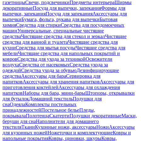
газетницы
Свечи, подсвечники
Предметы интерьера
Ширмы
декоративные
Посуда для выпечки, запекания
Формы для
выпечки, запекания
Посуда для запекания
Аксессуары для
выпечки
Бумага, фольга, рукава для выпечки
Бытовая
химия
Средства для стирки
Средства для посудомоечных
машин
Универсальные, специальные чистящие
средства
Чистящие средства для стекол и зеркал
Чистящие
средства для ванной и туалета
Чистящие средства для
кухни
Средства для мытья посуды
Чистящие средства для
мебели
Чистящие средства для напольных покрытий и
ковров
Средства для ухода за техникой
Освежители
воздуха
Средства от насекомых
Средства ухода за
одеждой
Средства ухода за обувью
Дезинфицирующие
средства
Аксессуары для бара
Сервировка для
напитков
Аксессуары для хранения напитков
Аксессуары для
приготовления коктейлей
Аксессуары для охлаждения
напитков
Наборы для бара, мини-бары
Штопоры, открывалки
для бутылок
Домашний текстиль
Подушки для
сна
Одеяла
Комплекты постельных
принадлежностей
Постельное белье
Пледы,
покрывала
Полотенца
Скатерти
Подушки декоративные
Маски,
беруши для сна
Наполнители для домашнего
текстиля
Ткани
Кухонные ножи, аксессуары
Ножи
Аксессуары
для кухонных ножей
Ножеточки и комплектующие
Ковры и
напольные покрытия
Ковры, циновки, шкуры
Ковры,