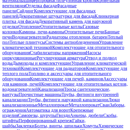
материалы
Шифер
Профнастил
Рулонная кровля
Кровельная
вентиляция
Отделка фасада
Фасадные
панели
Сайдинг
Комплектующие для фасадных
панелей
Декоративные штукатурки для фасада
Клинкерная
плитка для фасада
Декоративный камень для наружной
отделки
Отопление
Отопительные котлы
Газовые
колонки
Камины, печи-камины
Отопительные печи
Банные
печи
Водонагреватели
Радиаторы отопления, батареи
Теплый
пол
Теплые плинтусы
Системы антиобледенения
Управление
климатической техникой
Комплектующие для отопительного
оборудования
Стабилизаторы напряжения
Насосы
циркуляционные
Регулирующая арматура
Отвод и подвод
воды
Дымоходы и комплектующие
Управление климатической
техникой
Комплектующие для радиаторов
Комплектующие для
теплого пола
Топливо и аксессуары для отопительного
оборудования
Комплектующие для печей, каминов
Аксессуары
для каминов, печей
Комплектующие для отопительных котлов,
водонагревателей
Канализация
Тросы сантехнические,
вантузы
Прочистные машины
Трубы, фитинги внутренней
канализации
Трубы, фитинги наружной канализации
Люки
канализационные
Металлопрокат
Металлопрокат
Сваи
Заборы,
ограждения
Автоматика для ворот
Крепежные
изделия
Саморезы, шурупы
Гвозди
Анкеры, дюбели
Скобы,
штифты
Перфорированный крепеж
Гайки,
шайбы
Заклепки
Болты, винты, шпильки
Хомуты
Химические