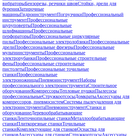
вибраторы
Бензорезы, резчики швов
Стойки, дрели для
бурения
Затирочные
машины
Гидроинструмент
Погрузчики
Профессиональный
инструмент
Профессиональные
шуруповерты
Профессиональные
шлифмашины
Профессиональные
перфораторы
Профессиональные циркулярные
пилы
Профессиональные электролобзики
Профессиональные
дрели
Профессиональные фрезеры
Профессиональные
мультиинструменты
Профессиональные
электрорубанки
Профессиональные строительные
фены
Профессиональные строительные
пистолеты
Профессиональные точильные
станки
Профессиональные
электроножницы
Пневмоинструмент
Наборы
профессионального электроинструмента
Строительное
оборудование
Компрессоры
Тепловые пушки
Пылесосы
профессиональные
Стружкоотсосы
Домкраты
Аксессуары для
компрессоров, пневмосистем
Системы пылеудаления для
электроинструмента
Пневмоинструмент
Станки и
оборудование
Деревообрабатывающие
станки
Ленточнопильные станки
Металлообрабатывающие
станки
Плиткорезные станки
Точильные
станки
Комплектующие для станков
Оснастка для
станков
Аксессуары для станков
Стружкоотсосы
Аксессуары