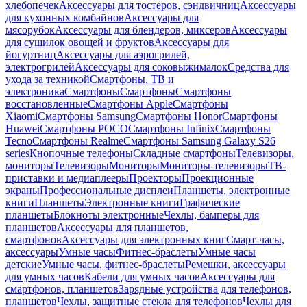
хлебопечек
Аксессуары для тостеров, сэндвичниц
Аксессуары
для кухонных комбайнов
Аксессуары для
мясорубок
Аксессуары для блендеров, миксеров
Аксессуары
для сушилок овощей и фруктов
Аксессуары для
йогуртниц
Аксессуары для аэрогрилей,
электрогрилей
Аксессуары для соковыжималок
Средства для
ухода за техникой
Смартфоны, ТВ и
электроника
Смартфоны
Смартфоны
Смартфоны
восстановленные
Смартфоны Apple
Смартфоны
Xiaomi
Смартфоны Samsung
Смартфоны Honor
Смартфоны
Huawei
Смартфоны POCO
Смартфоны Infinix
Смартфоны
Tecno
Смартфоны Realme
Смартфоны Samsung Galaxy S26
series
Кнопочные телефоны
Складные смартфоны
Телевизоры,
мониторы
Телевизоры
Мониторы
Мониторы-телевизоры
ТВ-
приставки и медиаплееры
Проекторы
Проекционные
экраны
Профессиональные дисплеи
Планшеты, электронные
книги
Планшеты
Электронные книги
Графические
планшеты
Блокноты электронные
Чехлы, бамперы для
планшетов
Аксессуары для планшетов,
смартфонов
Аксессуары для электронных книг
Смарт-часы,
аксессуары
Умные часы
Фитнес-браслеты
Умные часы
детские
Умные часы, фитнес-браслеты
Ремешки, аксессуары
для умных часов
Кабели для умных часов
Аксессуары для
смартфонов, планшетов
Зарядные устройства для телефонов,
планшетов
Чехлы, защитные стекла для телефонов
Чехлы для