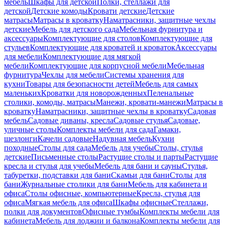
мебель
Шкафы для детской
Полки, стеллажи для
детской
Детские комоды
Кровати детские
Детские
матрасы
Матрасы в кроватку
Наматрасники, защитные чехлы
детские
Мебель для детского сада
Мебельная фурнитура и
аксессуары
Комплектующие для столов
Комплектующие для
стульев
Комплектующие для кроватей и кроваток
Аксессуары
для мебели
Комплектующие для мягкой
мебели
Комплектующие для корпусной мебели
Мебельная
фурнитура
Чехлы для мебели
Системы хранения для
кухни
Товары для безопасности детей
Мебель для самых
маленьких
Кроватки для новорожденных
Пеленальные
столики, комоды, матрасы
Манежи, кровати-манежи
Матрасы в
кроватку
Наматрасники, защитные чехлы в кроватку
Садовая
мебель
Садовые диваны, кресла
Садовые стулья
Садовые,
уличные столы
Комплекты мебели для сада
Гамаки,
шезлонги
Качели садовые
Надувная мебель
Кухни
походные
Столы для сада
Мебель для учебы
Столы, стулья
детские
Письменные столы
Растущие столы и парты
Растущие
кресла и стулья для учебы
Мебель для бани и сауны
Стулья,
табуретки, подставки для бани
Скамьи для бани
Столы для
бани
Журнальные столики для бани
Мебель для кабинета и
офиса
Столы офисные, компьютерные
Кресла, стулья для
офиса
Мягкая мебель для офиса
Шкафы офисные
Стеллажи,
полки для документов
Офисные тумбы
Комплекты мебели для
кабинета
Мебель для лоджии и балкона
Комплекты мебели для