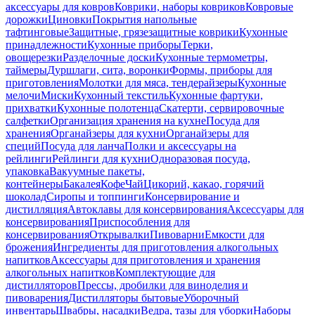
аксессуары для ковров
Коврики, наборы ковриков
Ковровые
дорожки
Циновки
Покрытия напольные
тафтинговые
Защитные, грязезащитные коврики
Кухонные
принадлежности
Кухонные приборы
Терки,
овощерезки
Разделочные доски
Кухонные термометры,
таймеры
Дуршлаги, сита, воронки
Формы, приборы для
приготовления
Молотки для мяса, тендерайзеры
Кухонные
мелочи
Миски
Кухонный текстиль
Кухонные фартуки,
прихватки
Кухонные полотенца
Скатерти, сервировочные
салфетки
Организация хранения на кухне
Посуда для
хранения
Органайзеры для кухни
Органайзеры для
специй
Посуда для ланча
Полки и аксессуары на
рейлинги
Рейлинги для кухни
Одноразовая посуда,
упаковка
Вакуумные пакеты,
контейнеры
Бакалея
Кофе
Чай
Цикорий, какао, горячий
шоколад
Сиропы и топпинги
Консервирование и
дистилляция
Автоклавы для консервирования
Аксессуары для
консервирования
Приспособления для
консервирования
Открывалки
Пивоварни
Емкости для
брожения
Ингредиенты для приготовления алкогольных
напитков
Аксессуары для приготовления и хранения
алкогольных напитков
Комплектующие для
дистилляторов
Прессы, дробилки для виноделия и
пивоварения
Дистилляторы бытовые
Уборочный
инвентарь
Швабры, насадки
Ведра, тазы для уборки
Наборы