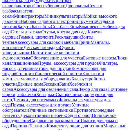
пылесосы, воздуходувки
Аэраторы,
скарификаторы
Снегоуборщики
Дровоколы
Сеялки,
разбрасыватели
семян
Минитракторы
Миникультиваторы
Мойки высокого
давления
Наборы садового электроинструмента
Отдых и
пикник
Батуты
Бассейны
Спа-бассейны
Комплекты мебели для
сада
Столы для сада
Стулья, кресла для сада
Качели
садовые
Гамаки, шезлонги
Раскладушки
Зонты,
тенты
Аксессуары для садовой мебели
Грили
Мангалы,
коптильни
Детская площадка
Сумки-
холодильники
Портативные колонки и
аудиосистемы
Оборудование для участка
Бытовые насосы
Люки
канализационные
Пруды, аксессуары для прудов
Фильтры,
насосы, стерилизаторы для прудов
Компрессоры для
прудов
Станции биологической очистки
Запчасти и
комплектующие для оборудования
Благоустройство
участка
Дачные дома
Беседки
Бани
Хозблоки и
сараи
Аксессуары для озеленения сада
Декор для сада
Почтовые
ящики, таблички
Козырьки
Скворечники, кормушки для
птиц
Домики для насекомых
Фонтаны, скульптуры для
сада
Пруды, аксессуары для прудов
Уличные
обогреватели
Уличные светильники
Противогололедные
реагенты
Декоративный щебень
Сад и огород
Поливочное
оборудование
Садовые опрыскиватели
Шланги для дома и
сада
Парники
Теплицы
Комплектующие для теплиц
Модульные