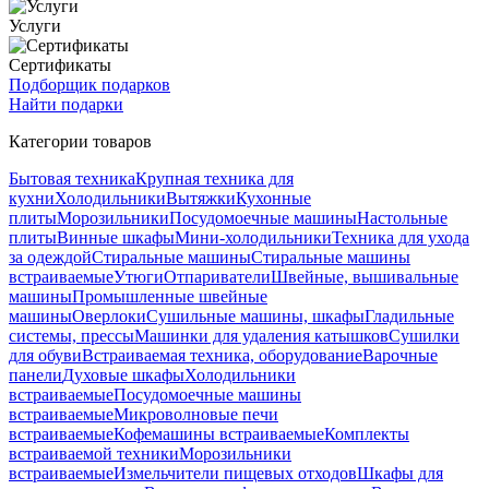
Услуги
Сертификаты
Подборщик подарков
Найти подарки
Категории товаров
Бытовая техника
Крупная техника для
кухни
Холодильники
Вытяжки
Кухонные
плиты
Морозильники
Посудомоечные машины
Настольные
плиты
Винные шкафы
Мини-холодильники
Техника для ухода
за одеждой
Стиральные машины
Стиральные машины
встраиваемые
Утюги
Отпариватели
Швейные, вышивальные
машины
Промышленные швейные
машины
Оверлоки
Сушильные машины, шкафы
Гладильные
системы, прессы
Машинки для удаления катышков
Сушилки
для обуви
Встраиваемая техника, оборудование
Варочные
панели
Духовые шкафы
Холодильники
встраиваемые
Посудомоечные машины
встраиваемые
Микроволновые печи
встраиваемые
Кофемашины встраиваемые
Комплекты
встраиваемой техники
Морозильники
встраиваемые
Измельчители пищевых отходов
Шкафы для