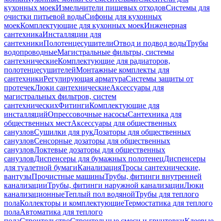
кухонных моек
Измельчители пищевых отходов
Системы для
очистки питьевой воды
Сифоны для кухонных
моек
Комплектующие для кухонных моек
Инженерная
сантехника
Инсталляции для
сантехники
Полотенцесушители
Отвод и подвод воды
Трубы
водопроводные
Магистральные фильтры, системы
сантехнические
Комплектующие для радиаторов,
полотенцесушителей
Монтажные комплекты для
сантехники
Регулирующая арматура
Системы защиты от
протечек
Люки сантехнические
Аксессуары для
магистральных фильтров, систем
сантехнических
Фитинги
Комплектующие для
инсталляций
Опрессовочные насосы
Сантехника для
общественных мест
Аксессуары для общественных
санузлов
Сушилки для рук
Дозаторы для общественных
санузлов
Сенсорные дозаторы для общественных
санузлов
Локтевые дозаторы для общественных
санузлов
Диспенсеры для бумажных полотенец
Диспенсеры
для туалетной бумаги
Канализация
Тросы сантехнические,
вантузы
Прочистные машины
Трубы, фитинги внутренней
канализации
Трубы, фитинги наружной канализации
Люки
канализационные
Теплый пол водяной
Трубы для теплого
пола
Коллекторы и комплектующие
Термостатика для теплого
пола
Автоматика для теплого
пола
Строительство
Строительные смеси и грунтовки
Клеевые