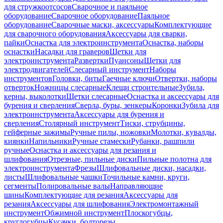
для стружкоотсосов
Сварочное и паяльное
оборудование
Сварочное оборудование
Паяльное
оборудование
Сварочные маски, аксессуары
Комплектующие
для сварочного оборудования
Аксессуары для сварки,
пайки
Оснастка для электроинструмента
Оснастка, наборы
оснастки
Насадки для граверов
Щетки для
электроинструмента
Развертки
Пуансоны
Щетки для
электродвигателей
Слесарный инструмент
Наборы
инструментов
Головки, биты
Гаечные ключи
Отвертки, наборы
отверток
Ножницы слесарные
Клещи строительные
Зубила,
керны, выколотки
Щетки слесарные
Оснастка и аксессуары для
бурения и сверления
Сверла, буры, зенкеры
Коронки
Зубила для
электроинструмента
Аксессуары для бурения и
сверления
Столярный инструмент
Тиски, струбцины,
гейферные зажимы
Ручные пилы, ножовки
Молотки, кувалды,
киянки
Напильники
Ручные стамески
Рубанки, рашпили
ручные
Оснастка и аксессуары для резания и
шлифования
Отрезные, пильные диски
Пильные полотна для
электроинструмента
Фрезы
Шлифовальные диски, насадки,
листы
Шлифовальные чашки
Точильные камни, круги,
сегменты
Полировальные валы
Направляющие
шины
Комплектующие для резания
Аксессуары для
резания
Аксессуары для шлифования
Электромонтажный
инструмент
Обжимной инструмент
Плоскогубцы,
круглогубцы
Кусачки, болторезы,