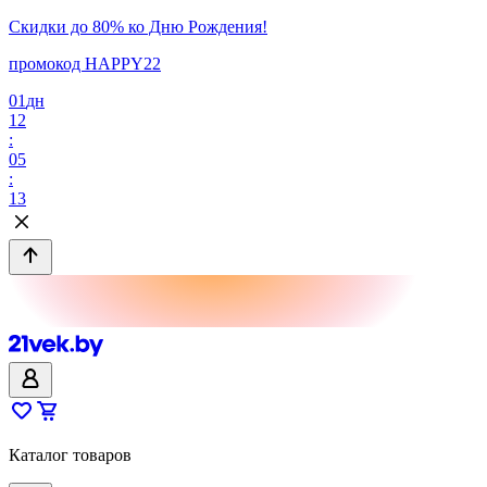
Скидки до 80% ко Дню Рождения!
промокод HAPPY22
01
дн
12
:
05
:
13
Каталог товаров