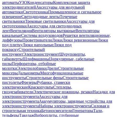
автоматы
УЗО
Конденсаторы
Комплексная защита
электродвигателей
Аксессуары для модульной
автоматики
Светотехника
Промышленное и сигнальное
освещение
Светодиодные ленты
Точечные
светильники
Трековые светильники
Аксессуары для
светотехники
Аксессуары для светодиодных
лент
Вентиляция
Вентиляторы вытяжные
Вентиляторы
канальные
Системы воздуховодов
Решетки вентиляционные,
диффузоры
Проветриватели
Люки
Люки ревизионные
Люки
под плитку
Люки напольные
Люки под
покраску
Строительный
инструмент
Электроинструмент
Шуруповерты,
гайковерты
Шлифмашины
Циркулярные, сабельные
пилы
Перфораторы, отбойные
молотки
Электролобзики
Дрели
Строительные
миксеры
Дальномеры
Многофункциональные
инструменты
Строительные фены
Строительные
пистолеты
Фрезеры
Рубанки, стамески
электрические
Краскопульты
Степлеры,
гвоздезабиватели
Электрические ножницы, резаки
Насадки для
электроинструмента
Аксессуары для
электроинструмента
Аккумуляторы, зарядные устройства для
электроинструмента
Наборы электроинструмента
Силовая и
строительная техника
Бетоносмесители
Генераторы
Тали,
тельферы
Такелаж
Виброплиты, глубинные