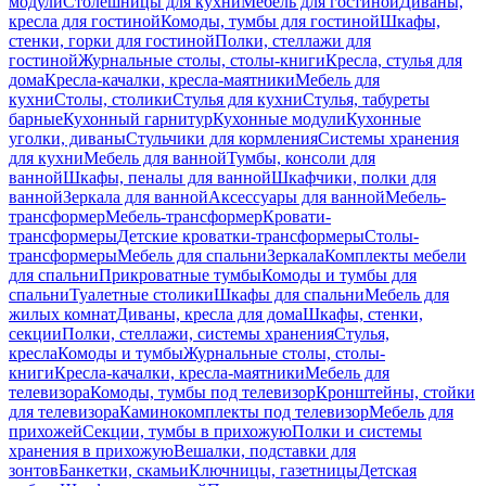
модули
Столешницы для кухни
Мебель для гостиной
Диваны,
кресла для гостиной
Комоды, тумбы для гостиной
Шкафы,
стенки, горки для гостиной
Полки, стеллажи для
гостиной
Журнальные столы, столы-книги
Кресла, стулья для
дома
Кресла-качалки, кресла-маятники
Мебель для
кухни
Столы, столики
Стулья для кухни
Стулья, табуреты
барные
Кухонный гарнитур
Кухонные модули
Кухонные
уголки, диваны
Стульчики для кормления
Системы хранения
для кухни
Мебель для ванной
Тумбы, консоли для
ванной
Шкафы, пеналы для ванной
Шкафчики, полки для
ванной
Зеркала для ванной
Аксессуары для ванной
Мебель-
трансформер
Мебель-трансформер
Кровати-
трансформеры
Детские кроватки-трансформеры
Столы-
трансформеры
Мебель для спальни
Зеркала
Комплекты мебели
для спальни
Прикроватные тумбы
Комоды и тумбы для
спальни
Туалетные столики
Шкафы для спальни
Мебель для
жилых комнат
Диваны, кресла для дома
Шкафы, стенки,
секции
Полки, стеллажи, системы хранения
Стулья,
кресла
Комоды и тумбы
Журнальные столы, столы-
книги
Кресла-качалки, кресла-маятники
Мебель для
телевизора
Комоды, тумбы под телевизор
Кронштейны, стойки
для телевизора
Каминокомплекты под телевизор
Мебель для
прихожей
Секции, тумбы в прихожую
Полки и системы
хранения в прихожую
Вешалки, подставки для
зонтов
Банкетки, скамьи
Ключницы, газетницы
Детская