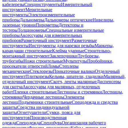
кабелерезы
Специнструменты
Измерительный
инструмент
Мерительные
инструменты
Электроизмерительные
приборы
Дальномеры
Дальномеры оптические
Нивелиры,
лазерные уровни
Пирометры
Детекторы и
тестеры
Толщиномеры
Специальные измерительные
приборы
Аксессуары для измерительных
приборов
Разметочный инструмент
Разметочные
инструменты
Инструменты для нарезки резьбы
Маркеры,
карандаши строительные
Клейма ударные
Строительно-
монтажный инструмент
Заклепочники
Труборезы,
трубогибы
Ножи строительные
Мультитулы
Пробойники,
просекатели отверстий
Ломы
Степлеры
механические
Стеклорезы
Прикаточные валики
Отделочный
инструмент
Плиткорезы
Кельмы, шпатели, гладилки
Малярный,
отделочный инструмент
Скотч, ленты малярные
Диспенсеры
для скотча
Аксессуары для малярных, отделочных
работ
Пленки строительные
Лестницы и стремянки
Лестницы,
стремянки
Чердачные лестницы
Элементы
лестниц
Подъемники строительные
Спецодежда и средства
защиты
Средства индивидуальной
защиты
Огнетушители
Сумки, пояса для
инструментов
Производственная
одежда
Спецодежда
Спецобувь
Организация рабочего
пространства
Фонари, прожекторы
Кейсы, ящики для