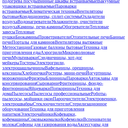
подогрева посуды
Винные шкафы встраиваемые
Вакуумные
упаковщики встраиваемые
Пароварки
встраиваемые
Климатическая техника
Вентиляторы
бытовые
Кондиционеры, сплит-системы
Охладители
воздуха
Водонагреватели
Увлажнители, очистители
воздуха
Камины, печи-камины
Обогреватели
Тепловые
завесы
Тепловые
пушки
Биокамины
Проветриватели
Отопительные печи
Банные
печи
Порталы для каминов
Вентиляторы вытяжные
Метеостанции
Газовые баллоны бытовые
Техника для
приготовления еды
Аэрогрили
Микроволновые
печи
Мультиварки
Сэндвичницы, хот-дог
мейкеры
Тостеры
Электрогрили,
электрошашлычницы
Вафельницы, орешницы,
кексницы
Хлебопечки
Ростеры, мини-печи
Йогуртницы,
мороженицы
Фризеры
Блинницы
Пароварки
Автоклавы для
консервирования
Сыроварни
Фритюрницы, фондю-
фритюрницы
Яйцеварки
Попкорницы
Техника для
дома
Пылесосы
Пылесосы профессиональные
Роботы-
пылесосы, мойщики окон
Пароочистители
Электровеники,
электрошвабры
Стеклоочистители
Стерилизационное
оборудование
Техника для приготовления
напитков
Электрочайники
Кофеварки,
кофемашины
Соковыжималки
Кофемолки
Вспениватели
молока
Сифоны для газирования воды
Аксессуары для