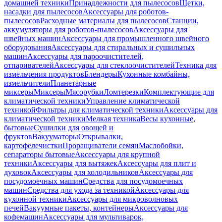
домашней техники
Принадлежности для пылесосов
Щетки,
насадки для пылесосов
Аксессуары для роботов-
пылесосов
Расходные материалы для пылесосов
Станции,
аккумуляторы для роботов-пылесосов
Аксессуары для
швейных машин
Аксессуары для промышленного швейного
оборудования
Аксессуары для стиральных и сушильных
машин
Аксессуары для пароочистителей,
отпаривателей
Аксессуары для стеклоочистителей
Техника для
измельчения продуктов
Блендеры
Кухонные комбайны,
измельчители
Планетарные
миксеры
Миксеры
Мясорубки
Ломтерезки
Комплектующие для
климатической техники
Управление климатической
техникой
Фильтры для климатической техники
Аксессуары для
климатической техники
Мелкая техника
Весы кухонные,
бытовые
Сушилки для овощей и
фруктов
Вакууматоры
Открывалки,
картофелечистки
Проращиватели семян
Маслобойки,
сепараторы бытовые
Аксессуары для крупной
техники
Аксессуары для вытяжек
Аксессуары для плит и
духовок
Аксессуары для холодильников
Аксессуары для
посудомоечных машин
Средства для посудомоечных
машин
Средства для ухода за техникой
Аксессуары для
кухонной техники
Аксессуары для микроволновых
печей
Вакуумные пакеты, контейнеры
Аксессуары для
кофемашин
Аксессуары для мультиварок,