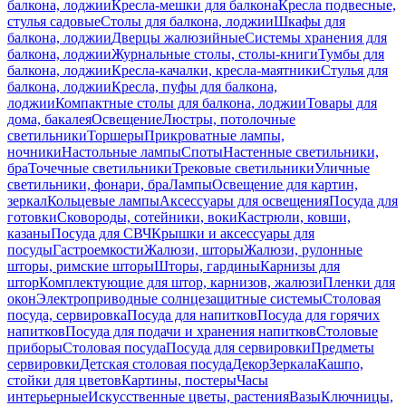
балкона, лоджии
Кресла-мешки для балкона
Кресла подвесные,
стулья садовые
Столы для балкона, лоджии
Шкафы для
балкона, лоджии
Дверцы жалюзийные
Системы хранения для
балкона, лоджии
Журнальные столы, столы-книги
Тумбы для
балкона, лоджии
Кресла-качалки, кресла-маятники
Стулья для
балкона, лоджии
Кресла, пуфы для балкона,
лоджии
Компактные столы для балкона, лоджии
Товары для
дома, бакалея
Освещение
Люстры, потолочные
светильники
Торшеры
Прикроватные лампы,
ночники
Настольные лампы
Споты
Настенные светильники,
бра
Точечные светильники
Трековые светильники
Уличные
светильники, фонари, бра
Лампы
Освещение для картин,
зеркал
Кольцевые лампы
Аксессуары для освещения
Посуда для
готовки
Сковороды, сотейники, воки
Кастрюли, ковши,
казаны
Посуда для СВЧ
Крышки и аксессуары для
посуды
Гастроемкости
Жалюзи, шторы
Жалюзи, рулонные
шторы, римские шторы
Шторы, гардины
Карнизы для
штор
Комплектующие для штор, карнизов, жалюзи
Пленки для
окон
Электроприводные солнцезащитные системы
Столовая
посуда, сервировка
Посуда для напитков
Посуда для горячих
напитков
Посуда для подачи и хранения напитков
Столовые
приборы
Столовая посуда
Посуда для сервировки
Предметы
сервировки
Детская столовая посуда
Декор
Зеркала
Кашпо,
стойки для цветов
Картины, постеры
Часы
интерьерные
Искусственные цветы, растения
Вазы
Ключницы,