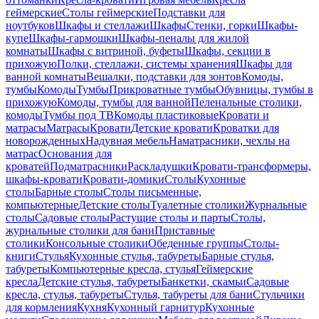
геймерские
Столы геймерские
Подставки для
ноутбуков
Шкафы и стеллажи
Шкафы
Стенки, горки
Шкафы-
купе
Шкафы-гармошки
Шкафы-пеналы для жилой
комнаты
Шкафы с витриной, буфеты
Шкафы, секции в
прихожую
Полки, стеллажи, системы хранения
Шкафы для
ванной комнаты
Вешалки, подставки для зонтов
Комоды,
тумбы
Комоды
Тумбы
Прикроватные тумбы
Обувницы, тумбы в
прихожую
Комоды, тумбы для ванной
Пеленальные столики,
комоды
Тумбы под ТВ
Комоды пластиковые
Кровати и
матрасы
Матрасы
Кровати
Детские кровати
Кроватки для
новорожденных
Надувная мебель
Наматрасники, чехлы на
матрас
Основания для
кроватей
Подматрасники
Раскладушки
Кровати-трансформеры,
шкафы-кровати
Кровати-домики
Столы
Кухонные
столы
Барные столы
Столы письменные,
компьютерные
Детские столы
Туалетные столики
Журнальные
столы
Садовые столы
Растущие столы и парты
Столы,
журнальные столики для бани
Приставные
столики
Консольные столики
Обеденные группы
Столы-
книги
Стулья
Кухонные стулья, табуреты
Барные стулья,
табуреты
Компьютерные кресла, стулья
Геймерские
кресла
Детские стулья, табуреты
Банкетки, скамьи
Садовые
кресла, стулья, табуреты
Стулья, табуреты для бани
Стульчики
для кормления
Кухня
Кухонный гарнитур
Кухонные