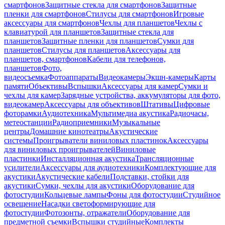
смартфонов
Защитные стекла для смартфонов
Защитные
пленки для смартфонов
Стилусы для смартфонов
Игровые
аксессуары для смартфонов
Чехлы для планшетов
Чехлы с
клавиатурой для планшетов
Защитные стекла для
планшетов
Защитные пленки для планшетов
Сумки для
планшетов
Стилусы для планшетов
Аксессуары для
планшетов, смартфонов
Кабели для телефонов,
планшетов
Фото,
видеосъемка
Фотоаппараты
Видеокамеры
Экшн-камеры
Карты
памяти
Объективы
Вспышки
Аксессуары для камер
Сумки и
чехлы для камер
Зарядные устройства, аккумуляторы для фото,
видеокамер
Аксессуары для объективов
Штативы
Цифровые
фоторамки
Аудиотехника
Мультимедиа акустика
Радиочасы,
метеостанции
Радиоприемники
Музыкальные
центры
Домашние кинотеатры
Акустические
системы
Проигрыватели виниловых пластинок
Аксессуары
для виниловых проигрывателей
Виниловые
пластинки
Инсталляционная акустика
Трансляционные
усилители
Аксессуары для аудиотехники
Комплектующие для
акустики
Акустические кабели
Подставки, стойки для
акустики
Сумки, чехлы для акустики
Оборудование для
фотостудии
Кольцевые лампы
Фоны для фотостудии
Студийное
освещение
Насадки светоформирующие для
фотостудии
Фотозонты, отражатели
Оборудование для
предметной съемки
Вспышки студийные
Комплекты