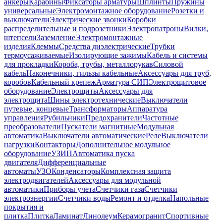
анкеры
Карабины
Фиксаторы арматуры
Шплинты
Пружины
универсальные
Электромонтажное оборудование
Розетки и
выключатели
Электрические звонки
Коробки
распределительные и подрозетники
Электропатроны
Вилки,
штепсели
Заземление
Электромонтажные
изделия
Клеммы
Средства диэлектрические
Трубки
термоусаживаемые
Изолирующие зажимы
Кабель и системы
для прокладки
Короба, трубы, металлорукав
Силовой
кабель
Наконечники, гильзы кабельные
Аксессуары для труб,
коробов
Кабельный крепеж
Арматура СИП
Электрощитовое
оборудование
Электрощиты
Аксессуары для
электрощита
Шины электротехнические
Выключатели
путевые, концевые
Трансформаторы
Аппаратура
управления
Рубильники
Предохранители
Частотные
преобразователи
Пускатели магнитные
Модульная
автоматика
Выключатели автоматические
Реле
Выключатели
нагрузки
Контакторы
Дополнительное модульное
оборудование
УЗИП
Автоматика пуска
двигателя
Дифференциальные
автоматы
УЗО
Конденсаторы
Комплексная защита
электродвигателей
Аксессуары для модульной
автоматики
Приборы учета
Счетчики газа
Счетчики
электроэнергии
Счетчики воды
Ремонт и отделка
Напольные
покрытия и
плитка
Плитка
Ламинат
Линолеум
Керамогранит
Спортивные