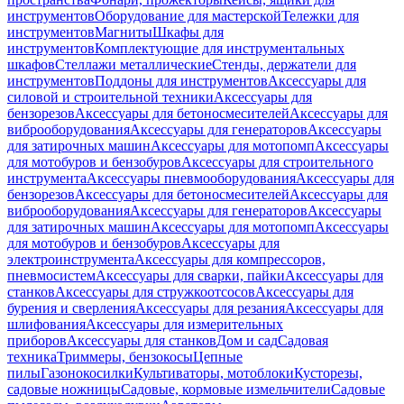
инструментов
Оборудование для мастерской
Тележки для
инструментов
Магниты
Шкафы для
инструментов
Комплектующие для инструментальных
шкафов
Стеллажи металлические
Стенды, держатели для
инструментов
Поддоны для инструментов
Аксессуары для
силовой и строительной техники
Аксессуары для
бензорезов
Аксессуары для бетоносмесителей
Аксессуары для
виброоборудования
Аксессуары для генераторов
Аксессуары
для затирочных машин
Аксессуары для мотопомп
Аксессуары
для мотобуров и бензобуров
Аксессуары для строительного
инструмента
Аксессуары пневмооборудования
Аксессуары для
бензорезов
Аксессуары для бетоносмесителей
Аксессуары для
виброоборудования
Аксессуары для генераторов
Аксессуары
для затирочных машин
Аксессуары для мотопомп
Аксессуары
для мотобуров и бензобуров
Аксессуары для
электроинструмента
Аксессуары для компрессоров,
пневмосистем
Аксессуары для сварки, пайки
Аксессуары для
станков
Аксессуары для стружкоотсосов
Аксессуары для
бурения и сверления
Аксессуары для резания
Аксессуары для
шлифования
Аксессуары для измерительных
приборов
Аксессуары для станков
Дом и сад
Садовая
техника
Триммеры, бензокосы
Цепные
пилы
Газонокосилки
Культиваторы, мотоблоки
Кусторезы,
садовые ножницы
Садовые, кормовые измельчители
Садовые