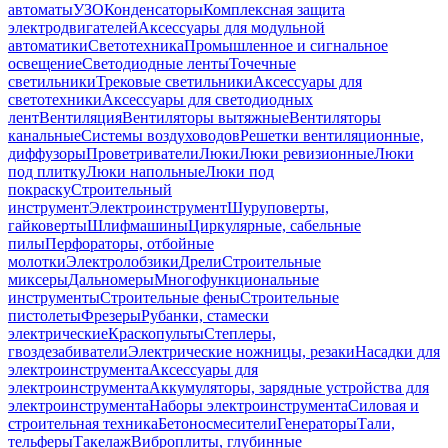
автоматы
УЗО
Конденсаторы
Комплексная защита
электродвигателей
Аксессуары для модульной
автоматики
Светотехника
Промышленное и сигнальное
освещение
Светодиодные ленты
Точечные
светильники
Трековые светильники
Аксессуары для
светотехники
Аксессуары для светодиодных
лент
Вентиляция
Вентиляторы вытяжные
Вентиляторы
канальные
Системы воздуховодов
Решетки вентиляционные,
диффузоры
Проветриватели
Люки
Люки ревизионные
Люки
под плитку
Люки напольные
Люки под
покраску
Строительный
инструмент
Электроинструмент
Шуруповерты,
гайковерты
Шлифмашины
Циркулярные, сабельные
пилы
Перфораторы, отбойные
молотки
Электролобзики
Дрели
Строительные
миксеры
Дальномеры
Многофункциональные
инструменты
Строительные фены
Строительные
пистолеты
Фрезеры
Рубанки, стамески
электрические
Краскопульты
Степлеры,
гвоздезабиватели
Электрические ножницы, резаки
Насадки для
электроинструмента
Аксессуары для
электроинструмента
Аккумуляторы, зарядные устройства для
электроинструмента
Наборы электроинструмента
Силовая и
строительная техника
Бетоносмесители
Генераторы
Тали,
тельферы
Такелаж
Виброплиты, глубинные