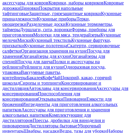
аксессуары для ковров
Коврики, наборы ковриков
Ковровые
дорожки
Циновки
Покрытия напольные
тафтинговые
Защитные, грязезащитные коврики
Кухонные
принадлежности
Кухонные приборы
Терки,
овощерезки
Разделочные доски
Кухонные термометры,
таймеры
Дуршлаги, сита, воронки
Формы, приборы для
приготовления
Молотки для мяса, тендерайзеры
Кухонные
мелочи
Миски
Кухонный текстиль
Кухонные фартуки,
прихватки
Кухонные полотенца
Скатерти, сервировочные
салфетки
Организация хранения на кухне
Посуда для
хранения
Органайзеры для кухни
Органайзеры для
специй
Посуда для ланча
Полки и аксессуары на
рейлинги
Рейлинги для кухни
Одноразовая посуда,
упаковка
Вакуумные пакеты,
контейнеры
Бакалея
Кофе
Чай
Цикорий, какао, горячий
шоколад
Сиропы и топпинги
Консервирование и
дистилляция
Автоклавы для консервирования
Аксессуары для
консервирования
Приспособления для
консервирования
Открывалки
Пивоварни
Емкости для
брожения
Ингредиенты для приготовления алкогольных
напитков
Аксессуары для приготовления и хранения
алкогольных напитков
Комплектующие для
дистилляторов
Прессы, дробилки для виноделия и
пивоварения
Дистилляторы бытовые
Уборочный
инвентарь
Швабры, насадки
Ведра, тазы для уборки
Наборы