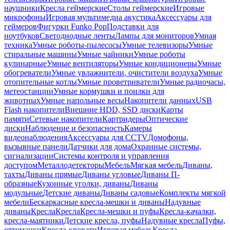
наушники
Кресла геймерские
Столы геймерские
Игровые
микрофоны
Игровая мультимедиа акустика
Аксессуары для
геймеров
Фигурки Funko Pop
Подставки для
ноутбуков
Светодиодные ленты
Лампы для мониторов
Умная
техника
Умные роботы-пылесосы
Умные телевизоры
Умные
стиральные машины
Умные чайники
Умные роботы
кулинарные
Умные вентиляторы
Умные кондиционеры
Умные
обогреватели
Умные увлажнители, очистители воздуха
Умные
отопительные котлы
Умные проветриватели
Умные радиочасы,
метеостанции
Умные кормушки и поилки для
животных
Умные напольные весы
Накопители данных
USB
Flash накопители
Внешние HDD, SSD диски
Карты
памяти
Сетевые накопители
Картридеры
Оптические
диски
Наблюдение и безопасность
Камеры
видеонаблюдения
Аксессуары для CCTV
Домофоны,
вызывные панели
Датчики для дома
Охранные системы,
сигнализации
Системы контроля и управления
доступом
Металлодетекторы
Мебель
Мягкая мебель
Диваны,
тахты
Диваны прямые
Диваны угловые
Диваны П-
образные
Кухонные уголки, диваны
Диваны
модульные
Детские диваны
Диваны садовые
Комплекты мягкой
мебели
Бескаркасные кресла-мешки и диваны
Надувные
диваны
Кресла
Кресла
Кресла-мешки и пуфы
Кресла-качалки,
кресла-маятники
Детские кресла, пуфы
Надувные кресла
Пуфы,
оттоманки
Кресла-кровати
Игровая мебель
Кресла