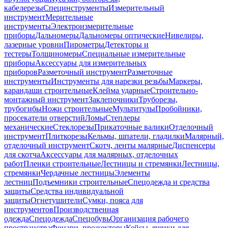
кабелерезы
Специнструменты
Измерительный
инструмент
Мерительные
инструменты
Электроизмерительные
приборы
Дальномеры
Дальномеры оптические
Нивелиры,
лазерные уровни
Пирометры
Детекторы и
тестеры
Толщиномеры
Специальные измерительные
приборы
Аксессуары для измерительных
приборов
Разметочный инструмент
Разметочные
инструменты
Инструменты для нарезки резьбы
Маркеры,
карандаши строительные
Клейма ударные
Строительно-
монтажный инструмент
Заклепочники
Труборезы,
трубогибы
Ножи строительные
Мультитулы
Пробойники,
просекатели отверстий
Ломы
Степлеры
механические
Стеклорезы
Прикаточные валики
Отделочный
инструмент
Плиткорезы
Кельмы, шпатели, гладилки
Малярный,
отделочный инструмент
Скотч, ленты малярные
Диспенсеры
для скотча
Аксессуары для малярных, отделочных
работ
Пленки строительные
Лестницы и стремянки
Лестницы,
стремянки
Чердачные лестницы
Элементы
лестниц
Подъемники строительные
Спецодежда и средства
защиты
Средства индивидуальной
защиты
Огнетушители
Сумки, пояса для
инструментов
Производственная
одежда
Спецодежда
Спецобувь
Организация рабочего
пространства
Фонари, прожекторы
Кейсы, ящики для