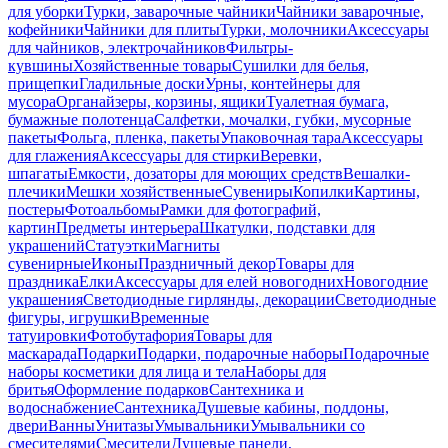
для уборки
Турки, заварочные чайники
Чайники заварочные,
кофейники
Чайники для плиты
Турки, молочники
Аксессуары
для чайников, электрочайников
Фильтры-
кувшины
Хозяйственные товары
Сушилки для белья,
прищепки
Гладильные доски
Урны, контейнеры для
мусора
Органайзеры, корзины, ящики
Туалетная бумага,
бумажные полотенца
Салфетки, мочалки, губки, мусорные
пакеты
Фольга, пленка, пакеты
Упаковочная тара
Аксессуары
для глажения
Аксессуары для стирки
Веревки,
шпагаты
Емкости, дозаторы для моющих средств
Вешалки-
плечики
Мешки хозяйственные
Сувениры
Копилки
Картины,
постеры
Фотоальбомы
Рамки для фотографий,
картин
Предметы интерьера
Шкатулки, подставки для
украшений
Статуэтки
Магниты
сувенирные
Иконы
Праздничный декор
Товары для
праздника
Елки
Аксессуары для елей новогодних
Новогодние
украшения
Светодиодные гирлянды, декорации
Светодиодные
фигуры, игрушки
Временные
татуировки
Фотобутафория
Товары для
маскарада
Подарки
Подарки, подарочные наборы
Подарочные
наборы косметики для лица и тела
Наборы для
бритья
Оформление подарков
Сантехника и
водоснабжение
Сантехника
Душевые кабины, поддоны,
двери
Ванны
Унитазы
Умывальники
Умывальники со
смесителями
Смесители
Душевые панели,