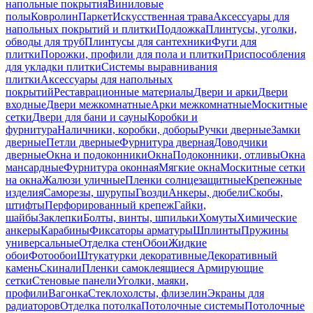
напольные покрытия
Виниловые
полы
Ковролин
Паркет
Искусственная трава
Аксессуары для
напольных покрытий и плитки
Подложка
Плинтусы, уголки,
обводы для труб
Плинтусы для сантехники
Фуги для
плитки
Порожки, профили для пола и плитки
Приспособления
для укладки плитки
Системы выравнивания
плитки
Аксессуары для напольных
покрытий
Реставрационные материалы
Двери и арки
Двери
входные
Двери межкомнатные
Арки межкомнатные
Москитные
сетки
Двери для бани и сауны
Коробки и
фурнитура
Наличники, коробки, доборы
Ручки дверные
Замки
дверные
Петли дверные
Фурнитура дверная
Доводчики
дверные
Окна и подоконники
Окна
Подоконники, отливы
Окна
мансардные
Фурнитура оконная
Мягкие окна
Москитные сетки
на окна
Жалюзи уличные
Пленки солнцезащитные
Крепежные
изделия
Саморезы, шурупы
Гвозди
Анкеры, дюбели
Скобы,
штифты
Перфорированный крепеж
Гайки,
шайбы
Заклепки
Болты, винты, шпильки
Хомуты
Химические
анкеры
Карабины
Фиксаторы арматуры
Шплинты
Пружины
универсальные
Отделка стен
Обои
Жидкие
обои
Фотообои
Штукатурки декоративные
Декоративный
камень
Скинали
Пленки самоклеящиеся
Армирующие
сетки
Стеновые панели
Уголки, маяки,
профили
Вагонка
Стеклохолсты, флизелин
Экраны для
радиаторов
Отделка потолка
Потолочные системы
Потолочные