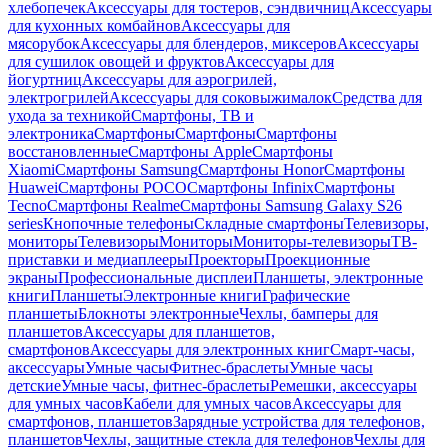
хлебопечек
Аксессуары для тостеров, сэндвичниц
Аксессуары
для кухонных комбайнов
Аксессуары для
мясорубок
Аксессуары для блендеров, миксеров
Аксессуары
для сушилок овощей и фруктов
Аксессуары для
йогуртниц
Аксессуары для аэрогрилей,
электрогрилей
Аксессуары для соковыжималок
Средства для
ухода за техникой
Смартфоны, ТВ и
электроника
Смартфоны
Смартфоны
Смартфоны
восстановленные
Смартфоны Apple
Смартфоны
Xiaomi
Смартфоны Samsung
Смартфоны Honor
Смартфоны
Huawei
Смартфоны POCO
Смартфоны Infinix
Смартфоны
Tecno
Смартфоны Realme
Смартфоны Samsung Galaxy S26
series
Кнопочные телефоны
Складные смартфоны
Телевизоры,
мониторы
Телевизоры
Мониторы
Мониторы-телевизоры
ТВ-
приставки и медиаплееры
Проекторы
Проекционные
экраны
Профессиональные дисплеи
Планшеты, электронные
книги
Планшеты
Электронные книги
Графические
планшеты
Блокноты электронные
Чехлы, бамперы для
планшетов
Аксессуары для планшетов,
смартфонов
Аксессуары для электронных книг
Смарт-часы,
аксессуары
Умные часы
Фитнес-браслеты
Умные часы
детские
Умные часы, фитнес-браслеты
Ремешки, аксессуары
для умных часов
Кабели для умных часов
Аксессуары для
смартфонов, планшетов
Зарядные устройства для телефонов,
планшетов
Чехлы, защитные стекла для телефонов
Чехлы для