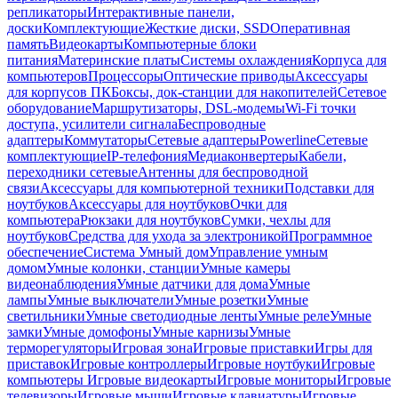
репликаторы
Интерактивные панели,
доски
Комплектующие
Жесткие диски, SSD
Оперативная
память
Видеокарты
Компьютерные блоки
питания
Материнские платы
Системы охлаждения
Корпуса для
компьютеров
Процессоры
Оптические приводы
Аксессуары
для корпусов ПК
Боксы, док-станции для накопителей
Сетевое
оборудование
Маршрутизаторы, DSL-модемы
Wi-Fi точки
доступа, усилители сигнала
Беспроводные
адаптеры
Коммутаторы
Сетевые адаптеры
Powerline
Сетевые
комплектующие
IP-телефония
Медиаконвертеры
Кабели,
переходники сетевые
Антенны для беспроводной
связи
Аксессуары для компьютерной техники
Подставки для
ноутбуков
Аксессуары для ноутбуков
Очки для
компьютера
Рюкзаки для ноутбуков
Сумки, чехлы для
ноутбуков
Средства для ухода за электроникой
Программное
обеспечение
Система Умный дом
Управление умным
домом
Умные колонки, станции
Умные камеры
видеонаблюдения
Умные датчики для дома
Умные
лампы
Умные выключатели
Умные розетки
Умные
светильники
Умные светодиодные ленты
Умные реле
Умные
замки
Умные домофоны
Умные карнизы
Умные
терморегуляторы
Игровая зона
Игровые приставки
Игры для
приставок
Игровые контроллеры
Игровые ноутбуки
Игровые
компьютеры
Игровые видеокарты
Игровые мониторы
Игровые
телевизоры
Игровые мыши
Игровые клавиатуры
Игровые