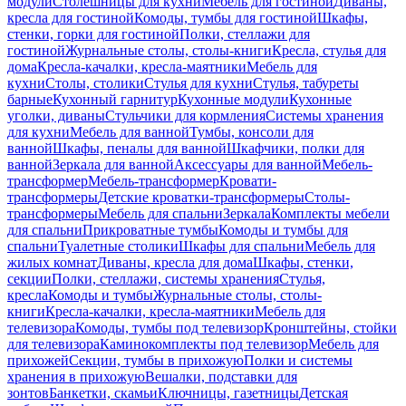
модули
Столешницы для кухни
Мебель для гостиной
Диваны,
кресла для гостиной
Комоды, тумбы для гостиной
Шкафы,
стенки, горки для гостиной
Полки, стеллажи для
гостиной
Журнальные столы, столы-книги
Кресла, стулья для
дома
Кресла-качалки, кресла-маятники
Мебель для
кухни
Столы, столики
Стулья для кухни
Стулья, табуреты
барные
Кухонный гарнитур
Кухонные модули
Кухонные
уголки, диваны
Стульчики для кормления
Системы хранения
для кухни
Мебель для ванной
Тумбы, консоли для
ванной
Шкафы, пеналы для ванной
Шкафчики, полки для
ванной
Зеркала для ванной
Аксессуары для ванной
Мебель-
трансформер
Мебель-трансформер
Кровати-
трансформеры
Детские кроватки-трансформеры
Столы-
трансформеры
Мебель для спальни
Зеркала
Комплекты мебели
для спальни
Прикроватные тумбы
Комоды и тумбы для
спальни
Туалетные столики
Шкафы для спальни
Мебель для
жилых комнат
Диваны, кресла для дома
Шкафы, стенки,
секции
Полки, стеллажи, системы хранения
Стулья,
кресла
Комоды и тумбы
Журнальные столы, столы-
книги
Кресла-качалки, кресла-маятники
Мебель для
телевизора
Комоды, тумбы под телевизор
Кронштейны, стойки
для телевизора
Каминокомплекты под телевизор
Мебель для
прихожей
Секции, тумбы в прихожую
Полки и системы
хранения в прихожую
Вешалки, подставки для
зонтов
Банкетки, скамьи
Ключницы, газетницы
Детская