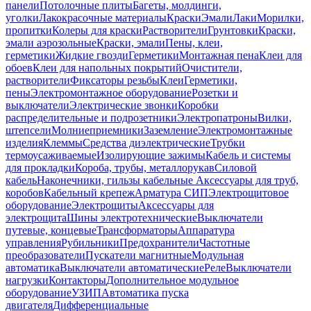
панели
Потолочные плиты
Багеты, молдинги,
уголки
Лакокрасочные материалы
Краски
Эмали
Лаки
Морилки,
пропитки
Колеры для краски
Растворители
Грунтовки
Краски,
эмали аэрозольные
Краски, эмали
Пены, клеи,
герметики
Жидкие гвозди
Герметики
Монтажная пена
Клеи для
обоев
Клеи для напольных покрытий
Очистители,
растворители
Фиксаторы резьбы
Клеи
Герметики,
пены
Электромонтажное оборудование
Розетки и
выключатели
Электрические звонки
Коробки
распределительные и подрозетники
Электропатроны
Вилки,
штепсели
Молниеприемники
Заземление
Электромонтажные
изделия
Клеммы
Средства диэлектрические
Трубки
термоусаживаемые
Изолирующие зажимы
Кабель и системы
для прокладки
Короба, трубы, металлорукав
Силовой
кабель
Наконечники, гильзы кабельные
Аксессуары для труб,
коробов
Кабельный крепеж
Арматура СИП
Электрощитовое
оборудование
Электрощиты
Аксессуары для
электрощита
Шины электротехнические
Выключатели
путевые, концевые
Трансформаторы
Аппаратура
управления
Рубильники
Предохранители
Частотные
преобразователи
Пускатели магнитные
Модульная
автоматика
Выключатели автоматические
Реле
Выключатели
нагрузки
Контакторы
Дополнительное модульное
оборудование
УЗИП
Автоматика пуска
двигателя
Дифференциальные