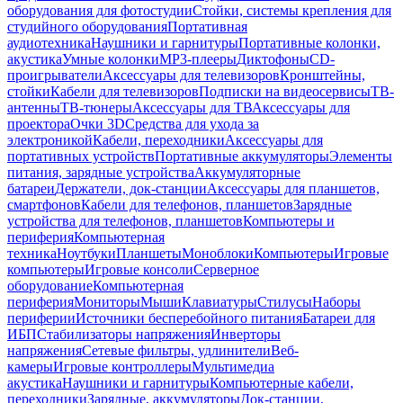
оборудования для фотостудии
Стойки, системы крепления для
студийного оборудования
Портативная
аудиотехника
Наушники и гарнитуры
Портативные колонки,
акустика
Умные колонки
MP3-плееры
Диктофоны
CD-
проигрыватели
Аксессуары для телевизоров
Кронштейны,
стойки
Кабели для телевизоров
Подписки на видеосервисы
ТВ-
антенны
ТВ-тюнеры
Аксессуары для ТВ
Аксессуары для
проектора
Очки 3D
Средства для ухода за
электроникой
Кабели, переходники
Аксессуары для
портативных устройств
Портативные аккумуляторы
Элементы
питания, зарядные устройства
Аккумуляторные
батареи
Держатели, док-станции
Аксессуары для планшетов,
смартфонов
Кабели для телефонов, планшетов
Зарядные
устройства для телефонов, планшетов
Компьютеры и
периферия
Компьютерная
техника
Ноутбуки
Планшеты
Моноблоки
Компьютеры
Игровые
компьютеры
Игровые консоли
Серверное
оборудование
Компьютерная
периферия
Мониторы
Мыши
Клавиатуры
Стилусы
Наборы
периферии
Источники бесперебойного питания
Батареи для
ИБП
Стабилизаторы напряжения
Инверторы
напряжения
Сетевые фильтры, удлинители
Веб-
камеры
Игровые контроллеры
Мультимедиа
акустика
Наушники и гарнитуры
Компьютерные кабели,
переходники
Зарядные, аккумуляторы
Док-станции,