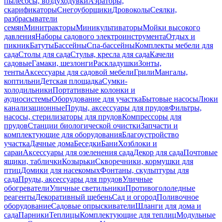
пылесосы, воздуходувки
Аэраторы,
скарификаторы
Снегоуборщики
Дровоколы
Сеялки,
разбрасыватели
семян
Минитракторы
Миникультиваторы
Мойки высокого
давления
Наборы садового электроинструмента
Отдых и
пикник
Батуты
Бассейны
Спа-бассейны
Комплекты мебели для
сада
Столы для сада
Стулья, кресла для сада
Качели
садовые
Гамаки, шезлонги
Раскладушки
Зонты,
тенты
Аксессуары для садовой мебели
Грили
Мангалы,
коптильни
Детская площадка
Сумки-
холодильники
Портативные колонки и
аудиосистемы
Оборудование для участка
Бытовые насосы
Люки
канализационные
Пруды, аксессуары для прудов
Фильтры,
насосы, стерилизаторы для прудов
Компрессоры для
прудов
Станции биологической очистки
Запчасти и
комплектующие для оборудования
Благоустройство
участка
Дачные дома
Беседки
Бани
Хозблоки и
сараи
Аксессуары для озеленения сада
Декор для сада
Почтовые
ящики, таблички
Козырьки
Скворечники, кормушки для
птиц
Домики для насекомых
Фонтаны, скульптуры для
сада
Пруды, аксессуары для прудов
Уличные
обогреватели
Уличные светильники
Противогололедные
реагенты
Декоративный щебень
Сад и огород
Поливочное
оборудование
Садовые опрыскиватели
Шланги для дома и
сада
Парники
Теплицы
Комплектующие для теплиц
Модульные