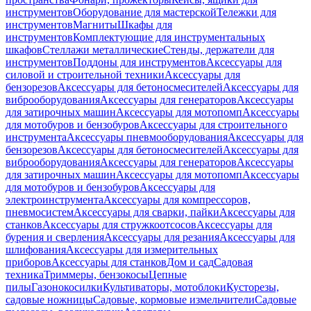
инструментов
Оборудование для мастерской
Тележки для
инструментов
Магниты
Шкафы для
инструментов
Комплектующие для инструментальных
шкафов
Стеллажи металлические
Стенды, держатели для
инструментов
Поддоны для инструментов
Аксессуары для
силовой и строительной техники
Аксессуары для
бензорезов
Аксессуары для бетоносмесителей
Аксессуары для
виброоборудования
Аксессуары для генераторов
Аксессуары
для затирочных машин
Аксессуары для мотопомп
Аксессуары
для мотобуров и бензобуров
Аксессуары для строительного
инструмента
Аксессуары пневмооборудования
Аксессуары для
бензорезов
Аксессуары для бетоносмесителей
Аксессуары для
виброоборудования
Аксессуары для генераторов
Аксессуары
для затирочных машин
Аксессуары для мотопомп
Аксессуары
для мотобуров и бензобуров
Аксессуары для
электроинструмента
Аксессуары для компрессоров,
пневмосистем
Аксессуары для сварки, пайки
Аксессуары для
станков
Аксессуары для стружкоотсосов
Аксессуары для
бурения и сверления
Аксессуары для резания
Аксессуары для
шлифования
Аксессуары для измерительных
приборов
Аксессуары для станков
Дом и сад
Садовая
техника
Триммеры, бензокосы
Цепные
пилы
Газонокосилки
Культиваторы, мотоблоки
Кусторезы,
садовые ножницы
Садовые, кормовые измельчители
Садовые