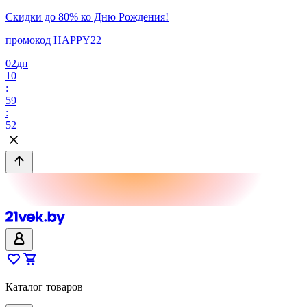
Скидки до 80% ко Дню Рождения!
промокод HAPPY22
02
дн
10
:
59
:
52
Каталог товаров