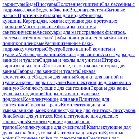
гарнитуры
Биде
Писсуары
Полотенцесушители
Спа-бассейны с
гидромассажем
Водоснабжение
Водонагреватели
Бытовые
насосы
Проточные фильтры для воды
Фильтры-
кувшины
Картриджи, комплектующие для проточных
фильтров
Магистральные фильтры, системы
сантехнические
Аксессуары для магистральных фильтров,
систем сантехнических
Трубы полипропиленовые
Фитинги
полипропиленовые
Расширительные баки,
гидроаккумуляторы
Обустройство ванной комнаты и
туалета
Мебель для ванной
Зеркала для ванной
Аксессуары для
ванной и туалета
Сиденья и чехлы для унитаза
Шторки,
карнизы для ванны
Стеклянные, пластиковые шторки для
ванны
Наборы для ванной и туалета
Зеркала
косметические
Сиденья для ванны
Коврики для ванной и
туалета
Экран-дверки в туалет
Комплектующие для мебели в
ванную
Комплектующие для сантехники
Экраны для ванн,
душевых поддонов
Опоры для ванн, душевых
поддонов
Комплектующие для ванн
Плинтусы для
сантехники
Сифоны, трапы
Комплектующие для
умывальников, моек
Комплектующие для унитазов, писсуаров,
биде
Бачки для унитазов
Комплектующие для душевых
гарнитуров
Комплектующие для сифонов,
трапов
Комплектующие для смесителей
Комплектующие для
душевых кабин, уголков
Сантехника для кухни
Кухонные
мойки
Кухонные мойки со смесителями
Смесители для