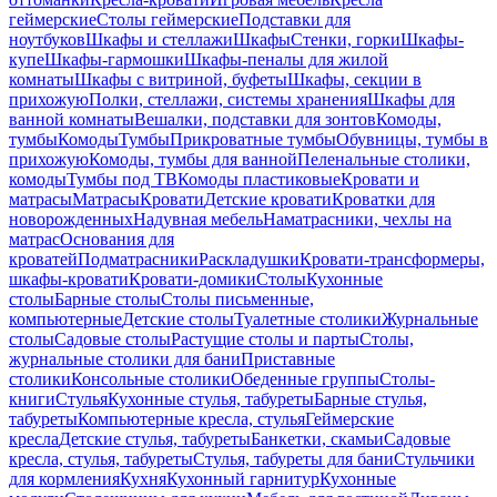
геймерские
Столы геймерские
Подставки для
ноутбуков
Шкафы и стеллажи
Шкафы
Стенки, горки
Шкафы-
купе
Шкафы-гармошки
Шкафы-пеналы для жилой
комнаты
Шкафы с витриной, буфеты
Шкафы, секции в
прихожую
Полки, стеллажи, системы хранения
Шкафы для
ванной комнаты
Вешалки, подставки для зонтов
Комоды,
тумбы
Комоды
Тумбы
Прикроватные тумбы
Обувницы, тумбы в
прихожую
Комоды, тумбы для ванной
Пеленальные столики,
комоды
Тумбы под ТВ
Комоды пластиковые
Кровати и
матрасы
Матрасы
Кровати
Детские кровати
Кроватки для
новорожденных
Надувная мебель
Наматрасники, чехлы на
матрас
Основания для
кроватей
Подматрасники
Раскладушки
Кровати-трансформеры,
шкафы-кровати
Кровати-домики
Столы
Кухонные
столы
Барные столы
Столы письменные,
компьютерные
Детские столы
Туалетные столики
Журнальные
столы
Садовые столы
Растущие столы и парты
Столы,
журнальные столики для бани
Приставные
столики
Консольные столики
Обеденные группы
Столы-
книги
Стулья
Кухонные стулья, табуреты
Барные стулья,
табуреты
Компьютерные кресла, стулья
Геймерские
кресла
Детские стулья, табуреты
Банкетки, скамьи
Садовые
кресла, стулья, табуреты
Стулья, табуреты для бани
Стульчики
для кормления
Кухня
Кухонный гарнитур
Кухонные