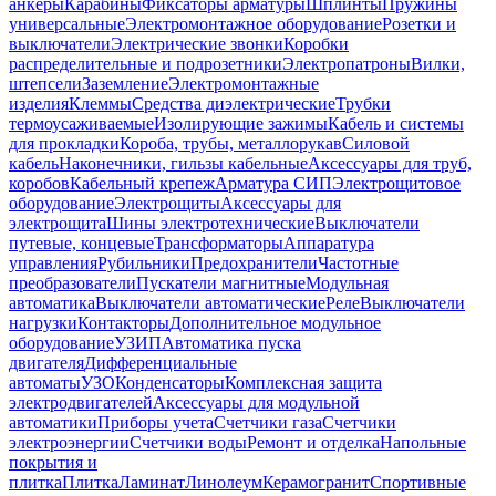
анкеры
Карабины
Фиксаторы арматуры
Шплинты
Пружины
универсальные
Электромонтажное оборудование
Розетки и
выключатели
Электрические звонки
Коробки
распределительные и подрозетники
Электропатроны
Вилки,
штепсели
Заземление
Электромонтажные
изделия
Клеммы
Средства диэлектрические
Трубки
термоусаживаемые
Изолирующие зажимы
Кабель и системы
для прокладки
Короба, трубы, металлорукав
Силовой
кабель
Наконечники, гильзы кабельные
Аксессуары для труб,
коробов
Кабельный крепеж
Арматура СИП
Электрощитовое
оборудование
Электрощиты
Аксессуары для
электрощита
Шины электротехнические
Выключатели
путевые, концевые
Трансформаторы
Аппаратура
управления
Рубильники
Предохранители
Частотные
преобразователи
Пускатели магнитные
Модульная
автоматика
Выключатели автоматические
Реле
Выключатели
нагрузки
Контакторы
Дополнительное модульное
оборудование
УЗИП
Автоматика пуска
двигателя
Дифференциальные
автоматы
УЗО
Конденсаторы
Комплексная защита
электродвигателей
Аксессуары для модульной
автоматики
Приборы учета
Счетчики газа
Счетчики
электроэнергии
Счетчики воды
Ремонт и отделка
Напольные
покрытия и
плитка
Плитка
Ламинат
Линолеум
Керамогранит
Спортивные