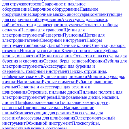
для стружкоотсосов
Сварочное и паяльное
оборудование
Сварочное оборудование
Паяльное
оборудование
Сварочные маски, аксессуары
Комплектующие
для сварочного оборудования
Аксессуары для сварки,
пайки
Оснастка для электроинструмента
Оснастка, наборы
оснастки
Насадки для граверов
Щетки для
электроинструмента
Развертки
Пуансоны
Щетки для
электродвигателей
Слесарный инструмент
Наборы
инструментов
Головки, биты
Гаечные ключи
Отвертки, наборы
отверток
Ножницы слесарные
Клещи строительные
Зубила,
керны, выколотки
Щетки слесарные
Оснастка и аксессуары для
бурения и сверления
Сверла, буры, зенкеры
Коронки
Зубила для
электроинструмента
Аксессуары для бурения и
сверления
Столярный инструмент
Тиски, струбцины,
гейферные зажимы
Ручные пилы, ножовки
Молотки, кувалды,
киянки
Напильники
Ручные стамески
Рубанки, рашпили
ручные
Оснастка и аксессуары для резания и
шлифования
Отрезные, пильные диски
Пильные полотна для
электроинструмента
Фрезы
Шлифовальные диски, насадки,
листы
Шлифовальные чашки
Точильные камни, круги,
сегменты
Полировальные валы
Направляющие
шины
Комплектующие для резания
Аксессуары для
резания
Аксессуары для шлифования
Электромонтажный
инструмент
Обжимной инструмент
Плоскогубцы,
круглогубцы
Кусачки, болторезы,