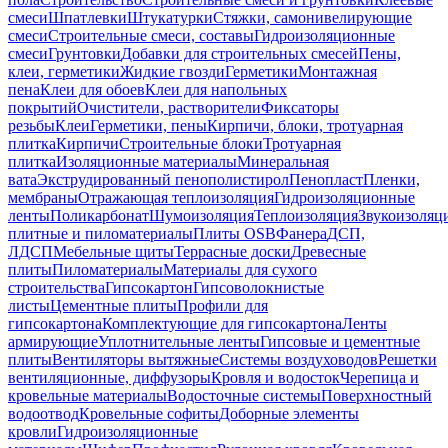
смеси
Шпатлевки
Штукатурки
Стяжки, самонивелирующие
смеси
Строительные смеси, составы
Гидроизоляционные
смеси
Грунтовки
Добавки для строительных смесей
Пены,
клеи, герметики
Жидкие гвозди
Герметики
Монтажная
пена
Клеи для обоев
Клеи для напольных
покрытий
Очистители, растворители
Фиксаторы
резьбы
Клеи
Герметики, пены
Кирпичи, блоки, тротуарная
плитка
Кирпичи
Строительные блоки
Тротуарная
плитка
Изоляционные материалы
Минеральная
вата
Экструдированный пенополистирол
Пенопласт
Пленки,
мембраны
Отражающая теплоизоляция
Гидроизоляционные
ленты
Поликарбонат
Шумоизоляция
Теплоизоляция
Звукоизоляц
плитные и пиломатериалы
Плиты OSB
Фанера
ДСП,
ЛДСП
Мебельные щиты
Террасные доски
Древесные
плиты
Пиломатериалы
Материалы для сухого
строительства
Гипсокартон
Гипсоволокнистые
листы
Цементные плиты
Профили для
гипсокартона
Комплектующие для гипсокартона
Ленты
армирующие
Уплотнительные ленты
Гипсовые и цементные
плиты
Вентиляторы вытяжные
Системы воздуховодов
Решетки
вентиляционные, диффузоры
Кровля и водосток
Черепица и
кровельные материалы
Водосточные системы
Поверхностный
водоотвод
Кровельные софиты
Доборные элементы
кровли
Гидроизоляционные