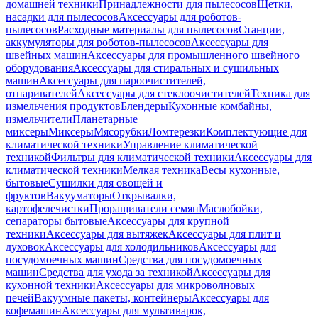
домашней техники
Принадлежности для пылесосов
Щетки,
насадки для пылесосов
Аксессуары для роботов-
пылесосов
Расходные материалы для пылесосов
Станции,
аккумуляторы для роботов-пылесосов
Аксессуары для
швейных машин
Аксессуары для промышленного швейного
оборудования
Аксессуары для стиральных и сушильных
машин
Аксессуары для пароочистителей,
отпаривателей
Аксессуары для стеклоочистителей
Техника для
измельчения продуктов
Блендеры
Кухонные комбайны,
измельчители
Планетарные
миксеры
Миксеры
Мясорубки
Ломтерезки
Комплектующие для
климатической техники
Управление климатической
техникой
Фильтры для климатической техники
Аксессуары для
климатической техники
Мелкая техника
Весы кухонные,
бытовые
Сушилки для овощей и
фруктов
Вакууматоры
Открывалки,
картофелечистки
Проращиватели семян
Маслобойки,
сепараторы бытовые
Аксессуары для крупной
техники
Аксессуары для вытяжек
Аксессуары для плит и
духовок
Аксессуары для холодильников
Аксессуары для
посудомоечных машин
Средства для посудомоечных
машин
Средства для ухода за техникой
Аксессуары для
кухонной техники
Аксессуары для микроволновых
печей
Вакуумные пакеты, контейнеры
Аксессуары для
кофемашин
Аксессуары для мультиварок,