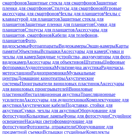
смартфонов
Защитные стекла для смартфонов
Защитные
пленки для смартфонов
Стилусы для смартфонов
Игровые
аксессуары для смартфонов
Чехлы для планшетов
Чехлы с
клавиатурой для планшетов
Защитные стекла для
планшетов
Защитные пленки для планшетов
Сумки для
планшетов
Стилусы для планшетов
Аксессуары для
планшетов, смартфонов
Кабели для телефонов,
планшетов
Фото,
видеосъемка
Фотоаппараты
Видеокамеры
Экшн-камеры
Карты
памяти
Объективы
Вспышки
Аксессуары для камер
Сумки и
чехлы для камер
Зарядные устройства, аккумуляторы для фото,
видеокамер
Аксессуары для объективов
Штативы
Цифровые
фоторамки
Аудиотехника
Мультимедиа акустика
Радиочасы,
метеостанции
Радиоприемники
Музыкальные
центры
Домашние кинотеатры
Акустические
системы
Проигрыватели виниловых пластинок
Аксессуары
для виниловых проигрывателей
Виниловые
пластинки
Инсталляционная акустика
Трансляционные
усилители
Аксессуары для аудиотехники
Комплектующие для
акустики
Акустические кабели
Подставки, стойки для
акустики
Сумки, чехлы для акустики
Оборудование для
фотостудии
Кольцевые лампы
Фоны для фотостудии
Студийное
освещение
Насадки светоформирующие для
фотостудии
Фотозонты, отражатели
Оборудование для
предметной съемки
Вспышки студийные
Комплекты