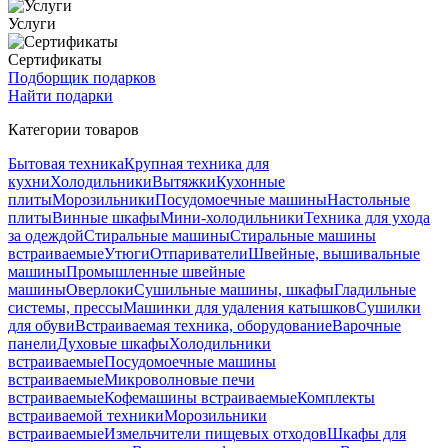
Услуги
Сертификаты
Подборщик подарков
Найти подарки
Категории товаров
Бытовая техника
Крупная техника для
кухни
Холодильники
Вытяжки
Кухонные
плиты
Морозильники
Посудомоечные машины
Настольные
плиты
Винные шкафы
Мини-холодильники
Техника для ухода
за одеждой
Стиральные машины
Стиральные машины
встраиваемые
Утюги
Отпариватели
Швейные, вышивальные
машины
Промышленные швейные
машины
Оверлоки
Сушильные машины, шкафы
Гладильные
системы, прессы
Машинки для удаления катышков
Сушилки
для обуви
Встраиваемая техника, оборудование
Варочные
панели
Духовые шкафы
Холодильники
встраиваемые
Посудомоечные машины
встраиваемые
Микроволновые печи
встраиваемые
Кофемашины встраиваемые
Комплекты
встраиваемой техники
Морозильники
встраиваемые
Измельчители пищевых отходов
Шкафы для