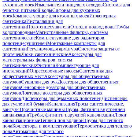
кухонных моек
Измельчители пищевых отходов
Системы для
очистки питьевой воды
Сифоны для кухонных
моек
Комплектующие для кухонных моек
Инженерная
сантехника
Инсталляции для
сантехники
Полотенцесушители
Отвод и подвод воды
Трубы
водопроводные
Магистральные фильтры, системы
сантехнические
Комплектующие для радиаторов,
полотенцесушителей
Монтажные комплекты для
сантехники
Регулирующая арматура
Системы защиты от
протечек
Люки сантехнические
Аксессуары для
магистральных фильтров, систем
сантехнических
Фитинги
Комплектующие для
инсталляций
Опрессовочные насосы
Сантехника для
общественных мест
Аксессуары для общественных
санузлов
Сушилки для рук
Дозаторы для общественных
санузлов
Сенсорные дозаторы для общественных
санузлов
Локтевые дозаторы для общественных
санузлов
Диспенсеры для бумажных полотенец
Диспенсеры
для туалетной бумаги
Канализация
Тросы сантехнические,
вантузы
Прочистные машины
Трубы, фитинги внутренней
канализации
Трубы, фитинги наружной канализации
Люки
канализационные
Теплый пол водяной
Трубы для теплого
пола
Коллекторы и комплектующие
Термостатика для теплого
пола
Автоматика для теплого
пола
Строительство
Строительные смеси и грунтовки
Клеевые