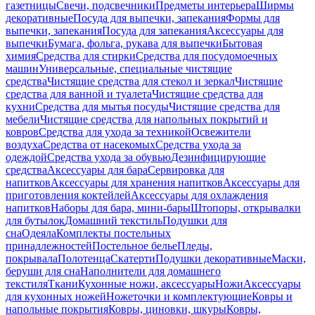
газетницы
Свечи, подсвечники
Предметы интерьера
Ширмы
декоративные
Посуда для выпечки, запекания
Формы для
выпечки, запекания
Посуда для запекания
Аксессуары для
выпечки
Бумага, фольга, рукава для выпечки
Бытовая
химия
Средства для стирки
Средства для посудомоечных
машин
Универсальные, специальные чистящие
средства
Чистящие средства для стекол и зеркал
Чистящие
средства для ванной и туалета
Чистящие средства для
кухни
Средства для мытья посуды
Чистящие средства для
мебели
Чистящие средства для напольных покрытий и
ковров
Средства для ухода за техникой
Освежители
воздуха
Средства от насекомых
Средства ухода за
одеждой
Средства ухода за обувью
Дезинфицирующие
средства
Аксессуары для бара
Сервировка для
напитков
Аксессуары для хранения напитков
Аксессуары для
приготовления коктейлей
Аксессуары для охлаждения
напитков
Наборы для бара, мини-бары
Штопоры, открывалки
для бутылок
Домашний текстиль
Подушки для
сна
Одеяла
Комплекты постельных
принадлежностей
Постельное белье
Пледы,
покрывала
Полотенца
Скатерти
Подушки декоративные
Маски,
беруши для сна
Наполнители для домашнего
текстиля
Ткани
Кухонные ножи, аксессуары
Ножи
Аксессуары
для кухонных ножей
Ножеточки и комплектующие
Ковры и
напольные покрытия
Ковры, циновки, шкуры
Ковры,