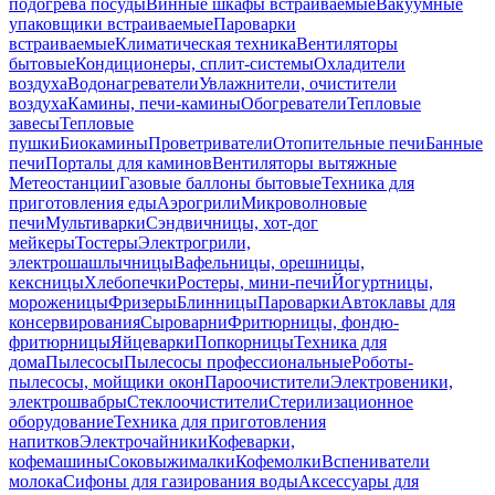
подогрева посуды
Винные шкафы встраиваемые
Вакуумные
упаковщики встраиваемые
Пароварки
встраиваемые
Климатическая техника
Вентиляторы
бытовые
Кондиционеры, сплит-системы
Охладители
воздуха
Водонагреватели
Увлажнители, очистители
воздуха
Камины, печи-камины
Обогреватели
Тепловые
завесы
Тепловые
пушки
Биокамины
Проветриватели
Отопительные печи
Банные
печи
Порталы для каминов
Вентиляторы вытяжные
Метеостанции
Газовые баллоны бытовые
Техника для
приготовления еды
Аэрогрили
Микроволновые
печи
Мультиварки
Сэндвичницы, хот-дог
мейкеры
Тостеры
Электрогрили,
электрошашлычницы
Вафельницы, орешницы,
кексницы
Хлебопечки
Ростеры, мини-печи
Йогуртницы,
мороженицы
Фризеры
Блинницы
Пароварки
Автоклавы для
консервирования
Сыроварни
Фритюрницы, фондю-
фритюрницы
Яйцеварки
Попкорницы
Техника для
дома
Пылесосы
Пылесосы профессиональные
Роботы-
пылесосы, мойщики окон
Пароочистители
Электровеники,
электрошвабры
Стеклоочистители
Стерилизационное
оборудование
Техника для приготовления
напитков
Электрочайники
Кофеварки,
кофемашины
Соковыжималки
Кофемолки
Вспениватели
молока
Сифоны для газирования воды
Аксессуары для