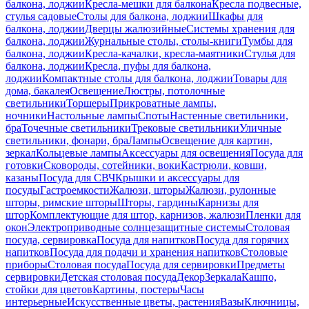
балкона, лоджии
Кресла-мешки для балкона
Кресла подвесные,
стулья садовые
Столы для балкона, лоджии
Шкафы для
балкона, лоджии
Дверцы жалюзийные
Системы хранения для
балкона, лоджии
Журнальные столы, столы-книги
Тумбы для
балкона, лоджии
Кресла-качалки, кресла-маятники
Стулья для
балкона, лоджии
Кресла, пуфы для балкона,
лоджии
Компактные столы для балкона, лоджии
Товары для
дома, бакалея
Освещение
Люстры, потолочные
светильники
Торшеры
Прикроватные лампы,
ночники
Настольные лампы
Споты
Настенные светильники,
бра
Точечные светильники
Трековые светильники
Уличные
светильники, фонари, бра
Лампы
Освещение для картин,
зеркал
Кольцевые лампы
Аксессуары для освещения
Посуда для
готовки
Сковороды, сотейники, воки
Кастрюли, ковши,
казаны
Посуда для СВЧ
Крышки и аксессуары для
посуды
Гастроемкости
Жалюзи, шторы
Жалюзи, рулонные
шторы, римские шторы
Шторы, гардины
Карнизы для
штор
Комплектующие для штор, карнизов, жалюзи
Пленки для
окон
Электроприводные солнцезащитные системы
Столовая
посуда, сервировка
Посуда для напитков
Посуда для горячих
напитков
Посуда для подачи и хранения напитков
Столовые
приборы
Столовая посуда
Посуда для сервировки
Предметы
сервировки
Детская столовая посуда
Декор
Зеркала
Кашпо,
стойки для цветов
Картины, постеры
Часы
интерьерные
Искусственные цветы, растения
Вазы
Ключницы,