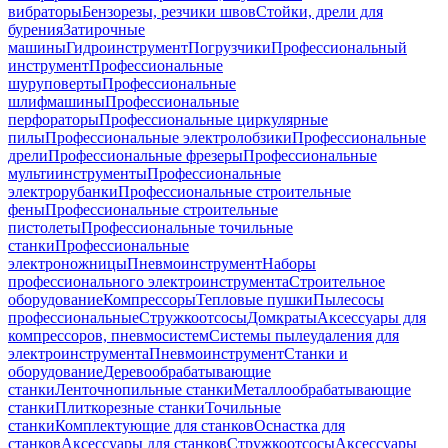
вибраторы
Бензорезы, резчики швов
Стойки, дрели для
бурения
Затирочные
машины
Гидроинструмент
Погрузчики
Профессиональный
инструмент
Профессиональные
шуруповерты
Профессиональные
шлифмашины
Профессиональные
перфораторы
Профессиональные циркулярные
пилы
Профессиональные электролобзики
Профессиональные
дрели
Профессиональные фрезеры
Профессиональные
мультиинструменты
Профессиональные
электрорубанки
Профессиональные строительные
фены
Профессиональные строительные
пистолеты
Профессиональные точильные
станки
Профессиональные
электроножницы
Пневмоинструмент
Наборы
профессионального электроинструмента
Строительное
оборудование
Компрессоры
Тепловые пушки
Пылесосы
профессиональные
Стружкоотсосы
Домкраты
Аксессуары для
компрессоров, пневмосистем
Системы пылеудаления для
электроинструмента
Пневмоинструмент
Станки и
оборудование
Деревообрабатывающие
станки
Ленточнопильные станки
Металлообрабатывающие
станки
Плиткорезные станки
Точильные
станки
Комплектующие для станков
Оснастка для
станков
Аксессуары для станков
Стружкоотсосы
Аксессуары