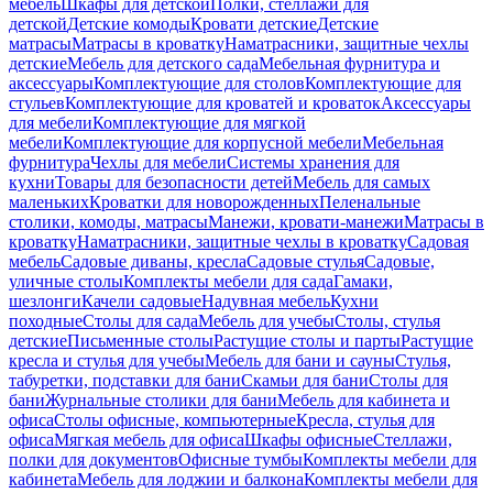
мебель
Шкафы для детской
Полки, стеллажи для
детской
Детские комоды
Кровати детские
Детские
матрасы
Матрасы в кроватку
Наматрасники, защитные чехлы
детские
Мебель для детского сада
Мебельная фурнитура и
аксессуары
Комплектующие для столов
Комплектующие для
стульев
Комплектующие для кроватей и кроваток
Аксессуары
для мебели
Комплектующие для мягкой
мебели
Комплектующие для корпусной мебели
Мебельная
фурнитура
Чехлы для мебели
Системы хранения для
кухни
Товары для безопасности детей
Мебель для самых
маленьких
Кроватки для новорожденных
Пеленальные
столики, комоды, матрасы
Манежи, кровати-манежи
Матрасы в
кроватку
Наматрасники, защитные чехлы в кроватку
Садовая
мебель
Садовые диваны, кресла
Садовые стулья
Садовые,
уличные столы
Комплекты мебели для сада
Гамаки,
шезлонги
Качели садовые
Надувная мебель
Кухни
походные
Столы для сада
Мебель для учебы
Столы, стулья
детские
Письменные столы
Растущие столы и парты
Растущие
кресла и стулья для учебы
Мебель для бани и сауны
Стулья,
табуретки, подставки для бани
Скамьи для бани
Столы для
бани
Журнальные столики для бани
Мебель для кабинета и
офиса
Столы офисные, компьютерные
Кресла, стулья для
офиса
Мягкая мебель для офиса
Шкафы офисные
Стеллажи,
полки для документов
Офисные тумбы
Комплекты мебели для
кабинета
Мебель для лоджии и балкона
Комплекты мебели для