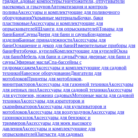
грядки
Садовые компостеры
Уничтожители, отпугиватели
насекомых и грызунов
Автоматизация и контроль
полива
Аксессуары и комплектующие для поливочного
оборудования
Укрывные материалы
Бочки, баки
пластиковые
Аксессуары и комплектующие для
опрыскивателей
Шланги для опрыскивателей
Товары для
бани
Бани
Сауны
Двери для бани и сауны
Бондарные
изделия
Банные принадлежности
Аксессуары для
бани
Оснащение и декор для бани
Измерительные приборы для
бани
Фитобочки, купели
Комплектующие для купелей
Окна
для бани
Мебель для бани и сауны
Ручки дверные для бани и
сауны
Эфирные масла
Спа-бассейны с
гидромассажем
Аксессуары и комплектующие для садовой
техники
Навесное оборудование
Двигатели для
мотоблоков
Прицепы для мотоблоков,
минитракторов
Аксессуары для газонной техники
Аксессуары
для цепных пил
Аксессуары для садовой техники
Аксессуары
для кусторезов, ножниц садовых
Моторные масла для садовой
техники
Аксессуары для аэратоторов и
скарификаторов
Аксессуары для культиваторов и
мотоблоков
Аксессуары для воздуходувок
Аксессуары для
газонокосилок
Аксессуары для бензокос и
триммеров
Аксессуары для моек высокого
давления
Аксессуары и комплектующие для
опрыскивателей
Запчасти для садовых