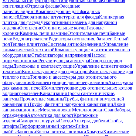
материалы
Шифер
Профнастил
Рулонная кровля
Кровельная
вентиляция
Отделка фасада
Фасадные
панели
Сайдинг
Комплектующие для фасадных
панелей
Декоративные штукатурки для фасада
Клинкерная
плитка для фасада
Декоративный камень для наружной
отделки
Отопление
Отопительные котлы
Газовые
колонки
Камины, печи-камины
Отопительные печи
Банные
печи
Водонагреватели
Радиаторы отопления, батареи
Теплый
пол
Теплые плинтусы
Системы антиобледенения
Управление
климатической техникой
Комплектующие для отопительного
оборудования
Стабилизаторы напряжения
Насосы
циркуляционные
Регулирующая арматура
Отвод и подвод
воды
Дымоходы и комплектующие
Управление климатической
техникой
Комплектующие для радиаторов
Комплектующие для
теплого пола
Топливо и аксессуары для отопительного
оборудования
Комплектующие для печей, каминов
Аксессуары
для каминов, печей
Комплектующие для отопительных котлов,
водонагревателей
Канализация
Тросы сантехнические,
вантузы
Прочистные машины
Трубы, фитинги внутренней
канализации
Трубы, фитинги наружной канализации
Люки
канализационные
Металлопрокат
Металлопрокат
Сваи
Заборы,
ограждения
Автоматика для ворот
Крепежные
изделия
Саморезы, шурупы
Гвозди
Анкеры, дюбели
Скобы,
штифты
Перфорированный крепеж
Гайки,
шайбы
Заклепки
Болты, винты, шпильки
Хомуты
Химические