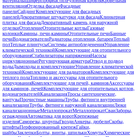
материалы
Шифер
Профнастил
Рулонная кровля
Кровельная
вентиляция
Отделка фасада
Фасадные
панели
Сайдинг
Комплектующие для фасадных
панелей
Декоративные штукатурки для фасада
Клинкерная
плитка для фасада
Декоративный камень для наружной
отделки
Отопление
Отопительные котлы
Газовые
колонки
Камины, печи-камины
Отопительные печи
Банные
печи
Водонагреватели
Радиаторы отопления, батареи
Теплый
пол
Теплые плинтусы
Системы антиобледенения
Управление
климатической техникой
Комплектующие для отопительного
оборудования
Стабилизаторы напряжения
Насосы
циркуляционные
Регулирующая арматура
Отвод и подвод
воды
Дымоходы и комплектующие
Управление климатической
техникой
Комплектующие для радиаторов
Комплектующие для
теплого пола
Топливо и аксессуары для отопительного
оборудования
Комплектующие для печей, каминов
Аксессуары
для каминов, печей
Комплектующие для отопительных котлов,
водонагревателей
Канализация
Тросы сантехнические,
вантузы
Прочистные машины
Трубы, фитинги внутренней
канализации
Трубы, фитинги наружной канализации
Люки
канализационные
Металлопрокат
Металлопрокат
Сваи
Заборы,
ограждения
Автоматика для ворот
Крепежные
изделия
Саморезы, шурупы
Гвозди
Анкеры, дюбели
Скобы,
штифты
Перфорированный крепеж
Гайки,
шайбы
Заклепки
Болты, винты, шпильки
Хомуты
Химические