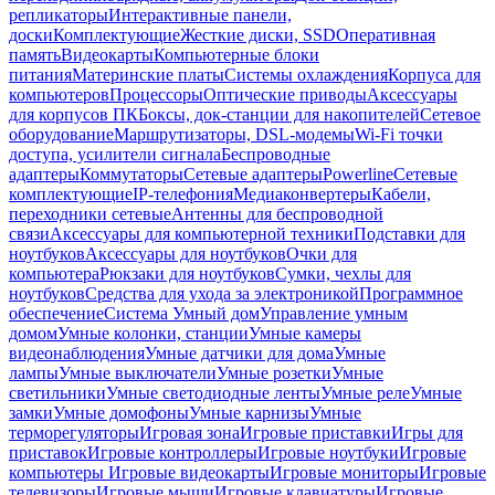
репликаторы
Интерактивные панели,
доски
Комплектующие
Жесткие диски, SSD
Оперативная
память
Видеокарты
Компьютерные блоки
питания
Материнские платы
Системы охлаждения
Корпуса для
компьютеров
Процессоры
Оптические приводы
Аксессуары
для корпусов ПК
Боксы, док-станции для накопителей
Сетевое
оборудование
Маршрутизаторы, DSL-модемы
Wi-Fi точки
доступа, усилители сигнала
Беспроводные
адаптеры
Коммутаторы
Сетевые адаптеры
Powerline
Сетевые
комплектующие
IP-телефония
Медиаконвертеры
Кабели,
переходники сетевые
Антенны для беспроводной
связи
Аксессуары для компьютерной техники
Подставки для
ноутбуков
Аксессуары для ноутбуков
Очки для
компьютера
Рюкзаки для ноутбуков
Сумки, чехлы для
ноутбуков
Средства для ухода за электроникой
Программное
обеспечение
Система Умный дом
Управление умным
домом
Умные колонки, станции
Умные камеры
видеонаблюдения
Умные датчики для дома
Умные
лампы
Умные выключатели
Умные розетки
Умные
светильники
Умные светодиодные ленты
Умные реле
Умные
замки
Умные домофоны
Умные карнизы
Умные
терморегуляторы
Игровая зона
Игровые приставки
Игры для
приставок
Игровые контроллеры
Игровые ноутбуки
Игровые
компьютеры
Игровые видеокарты
Игровые мониторы
Игровые
телевизоры
Игровые мыши
Игровые клавиатуры
Игровые