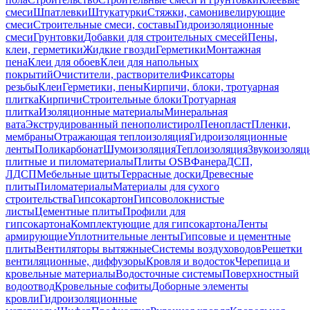
смеси
Шпатлевки
Штукатурки
Стяжки, самонивелирующие
смеси
Строительные смеси, составы
Гидроизоляционные
смеси
Грунтовки
Добавки для строительных смесей
Пены,
клеи, герметики
Жидкие гвозди
Герметики
Монтажная
пена
Клеи для обоев
Клеи для напольных
покрытий
Очистители, растворители
Фиксаторы
резьбы
Клеи
Герметики, пены
Кирпичи, блоки, тротуарная
плитка
Кирпичи
Строительные блоки
Тротуарная
плитка
Изоляционные материалы
Минеральная
вата
Экструдированный пенополистирол
Пенопласт
Пленки,
мембраны
Отражающая теплоизоляция
Гидроизоляционные
ленты
Поликарбонат
Шумоизоляция
Теплоизоляция
Звукоизоляц
плитные и пиломатериалы
Плиты OSB
Фанера
ДСП,
ЛДСП
Мебельные щиты
Террасные доски
Древесные
плиты
Пиломатериалы
Материалы для сухого
строительства
Гипсокартон
Гипсоволокнистые
листы
Цементные плиты
Профили для
гипсокартона
Комплектующие для гипсокартона
Ленты
армирующие
Уплотнительные ленты
Гипсовые и цементные
плиты
Вентиляторы вытяжные
Системы воздуховодов
Решетки
вентиляционные, диффузоры
Кровля и водосток
Черепица и
кровельные материалы
Водосточные системы
Поверхностный
водоотвод
Кровельные софиты
Доборные элементы
кровли
Гидроизоляционные