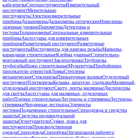
кабелерезы
Специнструменты
Измерительный
инструмент
Мерительные
инструменты
Электроизмерительные
приборы
Дальномеры
Дальномеры оптические
Нивелиры,
лазерные уровни
Пирометры
Детекторы и
тестеры
Толщиномеры
Специальные измерительные
приборы
Аксессуары для измерительных
приборов
Разметочный инструмент
Разметочные
инструменты
Инструменты для нарезки резьбы
Маркеры,
карандаши строительные
Клейма ударные
Строительно-
монтажный инструмент
Заклепочники
Труборезы,
трубогибы
Ножи строительные
Мультитулы
Пробойники,
просекатели отверстий
Ломы
Степлеры
механические
Стеклорезы
Прикаточные валики
Отделочный
инструмент
Плиткорезы
Кельмы, шпатели, гладилки
Малярный,
отделочный инструмент
Скотч, ленты малярные
Диспенсеры
для скотча
Аксессуары для малярных, отделочных
работ
Пленки строительные
Лестницы и стремянки
Лестницы,
стремянки
Чердачные лестницы
Элементы
лестниц
Подъемники строительные
Спецодежда и средства
защиты
Средства индивидуальной
защиты
Огнетушители
Сумки, пояса для
инструментов
Производственная
одежда
Спецодежда
Спецобувь
Организация рабочего
пространства
Фонари, прожекторы
Кейсы, ящики для