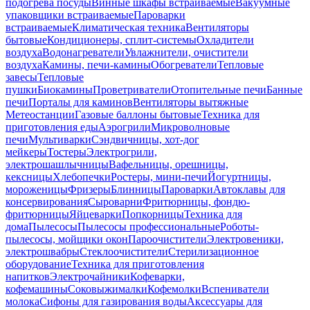
подогрева посуды
Винные шкафы встраиваемые
Вакуумные
упаковщики встраиваемые
Пароварки
встраиваемые
Климатическая техника
Вентиляторы
бытовые
Кондиционеры, сплит-системы
Охладители
воздуха
Водонагреватели
Увлажнители, очистители
воздуха
Камины, печи-камины
Обогреватели
Тепловые
завесы
Тепловые
пушки
Биокамины
Проветриватели
Отопительные печи
Банные
печи
Порталы для каминов
Вентиляторы вытяжные
Метеостанции
Газовые баллоны бытовые
Техника для
приготовления еды
Аэрогрили
Микроволновые
печи
Мультиварки
Сэндвичницы, хот-дог
мейкеры
Тостеры
Электрогрили,
электрошашлычницы
Вафельницы, орешницы,
кексницы
Хлебопечки
Ростеры, мини-печи
Йогуртницы,
мороженицы
Фризеры
Блинницы
Пароварки
Автоклавы для
консервирования
Сыроварни
Фритюрницы, фондю-
фритюрницы
Яйцеварки
Попкорницы
Техника для
дома
Пылесосы
Пылесосы профессиональные
Роботы-
пылесосы, мойщики окон
Пароочистители
Электровеники,
электрошвабры
Стеклоочистители
Стерилизационное
оборудование
Техника для приготовления
напитков
Электрочайники
Кофеварки,
кофемашины
Соковыжималки
Кофемолки
Вспениватели
молока
Сифоны для газирования воды
Аксессуары для