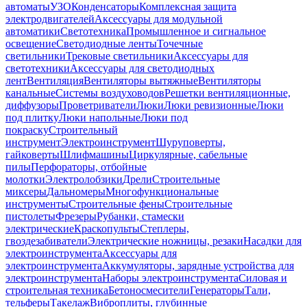
автоматы
УЗО
Конденсаторы
Комплексная защита
электродвигателей
Аксессуары для модульной
автоматики
Светотехника
Промышленное и сигнальное
освещение
Светодиодные ленты
Точечные
светильники
Трековые светильники
Аксессуары для
светотехники
Аксессуары для светодиодных
лент
Вентиляция
Вентиляторы вытяжные
Вентиляторы
канальные
Системы воздуховодов
Решетки вентиляционные,
диффузоры
Проветриватели
Люки
Люки ревизионные
Люки
под плитку
Люки напольные
Люки под
покраску
Строительный
инструмент
Электроинструмент
Шуруповерты,
гайковерты
Шлифмашины
Циркулярные, сабельные
пилы
Перфораторы, отбойные
молотки
Электролобзики
Дрели
Строительные
миксеры
Дальномеры
Многофункциональные
инструменты
Строительные фены
Строительные
пистолеты
Фрезеры
Рубанки, стамески
электрические
Краскопульты
Степлеры,
гвоздезабиватели
Электрические ножницы, резаки
Насадки для
электроинструмента
Аксессуары для
электроинструмента
Аккумуляторы, зарядные устройства для
электроинструмента
Наборы электроинструмента
Силовая и
строительная техника
Бетоносмесители
Генераторы
Тали,
тельферы
Такелаж
Виброплиты, глубинные