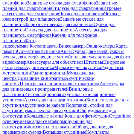
смартфонов
Защитные стекла для смартфонов
Защитные
пленки для смартфонов
Стилусы для смартфонов
Игровые
аксессуары для смартфонов
Чехлы для планшетов
Чехлы с
клавиатурой для планшетов
Защитные стекла для
планшетов
Защитные пленки для планшетов
Сумки для
планшетов
Стилусы для планшетов
Аксессуары для
планшетов, смартфонов
Кабели для телефонов,
планшетов
Фото,
видеосъемка
Фотоаппараты
Видеокамеры
Экшн-камеры
Карты
памяти
Объективы
Вспышки
Аксессуары для камер
Сумки и
чехлы для камер
Зарядные устройства, аккумуляторы для фото,
видеокамер
Аксессуары для объективов
Штативы
Цифровые
фоторамки
Аудиотехника
Мультимедиа акустика
Радиочасы,
метеостанции
Радиоприемники
Музыкальные
центры
Домашние кинотеатры
Акустические
системы
Проигрыватели виниловых пластинок
Аксессуары
для виниловых проигрывателей
Виниловые
пластинки
Инсталляционная акустика
Трансляционные
усилители
Аксессуары для аудиотехники
Комплектующие для
акустики
Акустические кабели
Подставки, стойки для
акустики
Сумки, чехлы для акустики
Оборудование для
фотостудии
Кольцевые лампы
Фоны для фотостудии
Студийное
освещение
Насадки светоформирующие для
фотостудии
Фотозонты, отражатели
Оборудование для
предметной съемки
Вспышки студийные
Комплекты