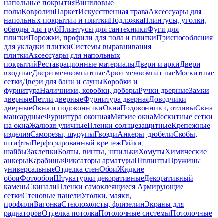
напольные покрытия
Виниловые
полы
Ковролин
Паркет
Искусственная трава
Аксессуары для
напольных покрытий и плитки
Подложка
Плинтусы, уголки,
обводы для труб
Плинтусы для сантехники
Фуги для
плитки
Порожки, профили для пола и плитки
Приспособления
для укладки плитки
Системы выравнивания
плитки
Аксессуары для напольных
покрытий
Реставрационные материалы
Двери и арки
Двери
входные
Двери межкомнатные
Арки межкомнатные
Москитные
сетки
Двери для бани и сауны
Коробки и
фурнитура
Наличники, коробки, доборы
Ручки дверные
Замки
дверные
Петли дверные
Фурнитура дверная
Доводчики
дверные
Окна и подоконники
Окна
Подоконники, отливы
Окна
мансардные
Фурнитура оконная
Мягкие окна
Москитные сетки
на окна
Жалюзи уличные
Пленки солнцезащитные
Крепежные
изделия
Саморезы, шурупы
Гвозди
Анкеры, дюбели
Скобы,
штифты
Перфорированный крепеж
Гайки,
шайбы
Заклепки
Болты, винты, шпильки
Хомуты
Химические
анкеры
Карабины
Фиксаторы арматуры
Шплинты
Пружины
универсальные
Отделка стен
Обои
Жидкие
обои
Фотообои
Штукатурки декоративные
Декоративный
камень
Скинали
Пленки самоклеящиеся
Армирующие
сетки
Стеновые панели
Уголки, маяки,
профили
Вагонка
Стеклохолсты, флизелин
Экраны для
радиаторов
Отделка потолка
Потолочные системы
Потолочные