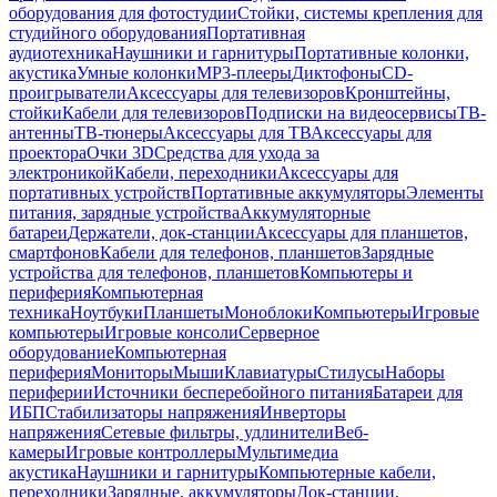
оборудования для фотостудии
Стойки, системы крепления для
студийного оборудования
Портативная
аудиотехника
Наушники и гарнитуры
Портативные колонки,
акустика
Умные колонки
MP3-плееры
Диктофоны
CD-
проигрыватели
Аксессуары для телевизоров
Кронштейны,
стойки
Кабели для телевизоров
Подписки на видеосервисы
ТВ-
антенны
ТВ-тюнеры
Аксессуары для ТВ
Аксессуары для
проектора
Очки 3D
Средства для ухода за
электроникой
Кабели, переходники
Аксессуары для
портативных устройств
Портативные аккумуляторы
Элементы
питания, зарядные устройства
Аккумуляторные
батареи
Держатели, док-станции
Аксессуары для планшетов,
смартфонов
Кабели для телефонов, планшетов
Зарядные
устройства для телефонов, планшетов
Компьютеры и
периферия
Компьютерная
техника
Ноутбуки
Планшеты
Моноблоки
Компьютеры
Игровые
компьютеры
Игровые консоли
Серверное
оборудование
Компьютерная
периферия
Мониторы
Мыши
Клавиатуры
Стилусы
Наборы
периферии
Источники бесперебойного питания
Батареи для
ИБП
Стабилизаторы напряжения
Инверторы
напряжения
Сетевые фильтры, удлинители
Веб-
камеры
Игровые контроллеры
Мультимедиа
акустика
Наушники и гарнитуры
Компьютерные кабели,
переходники
Зарядные, аккумуляторы
Док-станции,