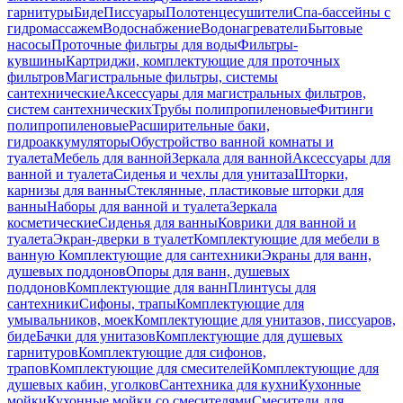
гарнитуры
Биде
Писсуары
Полотенцесушители
Спа-бассейны с
гидромассажем
Водоснабжение
Водонагреватели
Бытовые
насосы
Проточные фильтры для воды
Фильтры-
кувшины
Картриджи, комплектующие для проточных
фильтров
Магистральные фильтры, системы
сантехнические
Аксессуары для магистральных фильтров,
систем сантехнических
Трубы полипропиленовые
Фитинги
полипропиленовые
Расширительные баки,
гидроаккумуляторы
Обустройство ванной комнаты и
туалета
Мебель для ванной
Зеркала для ванной
Аксессуары для
ванной и туалета
Сиденья и чехлы для унитаза
Шторки,
карнизы для ванны
Стеклянные, пластиковые шторки для
ванны
Наборы для ванной и туалета
Зеркала
косметические
Сиденья для ванны
Коврики для ванной и
туалета
Экран-дверки в туалет
Комплектующие для мебели в
ванную
Комплектующие для сантехники
Экраны для ванн,
душевых поддонов
Опоры для ванн, душевых
поддонов
Комплектующие для ванн
Плинтусы для
сантехники
Сифоны, трапы
Комплектующие для
умывальников, моек
Комплектующие для унитазов, писсуаров,
биде
Бачки для унитазов
Комплектующие для душевых
гарнитуров
Комплектующие для сифонов,
трапов
Комплектующие для смесителей
Комплектующие для
душевых кабин, уголков
Сантехника для кухни
Кухонные
мойки
Кухонные мойки со смесителями
Смесители для