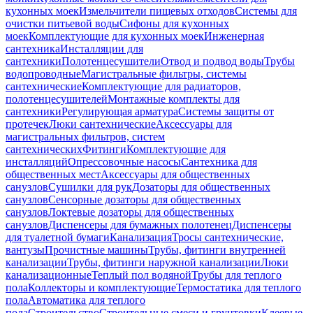
кухонных моек
Измельчители пищевых отходов
Системы для
очистки питьевой воды
Сифоны для кухонных
моек
Комплектующие для кухонных моек
Инженерная
сантехника
Инсталляции для
сантехники
Полотенцесушители
Отвод и подвод воды
Трубы
водопроводные
Магистральные фильтры, системы
сантехнические
Комплектующие для радиаторов,
полотенцесушителей
Монтажные комплекты для
сантехники
Регулирующая арматура
Системы защиты от
протечек
Люки сантехнические
Аксессуары для
магистральных фильтров, систем
сантехнических
Фитинги
Комплектующие для
инсталляций
Опрессовочные насосы
Сантехника для
общественных мест
Аксессуары для общественных
санузлов
Сушилки для рук
Дозаторы для общественных
санузлов
Сенсорные дозаторы для общественных
санузлов
Локтевые дозаторы для общественных
санузлов
Диспенсеры для бумажных полотенец
Диспенсеры
для туалетной бумаги
Канализация
Тросы сантехнические,
вантузы
Прочистные машины
Трубы, фитинги внутренней
канализации
Трубы, фитинги наружной канализации
Люки
канализационные
Теплый пол водяной
Трубы для теплого
пола
Коллекторы и комплектующие
Термостатика для теплого
пола
Автоматика для теплого
пола
Строительство
Строительные смеси и грунтовки
Клеевые