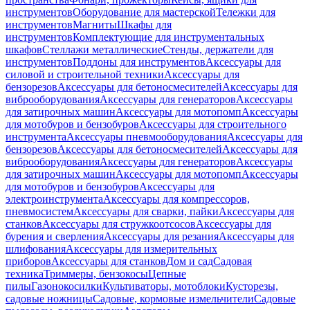
инструментов
Оборудование для мастерской
Тележки для
инструментов
Магниты
Шкафы для
инструментов
Комплектующие для инструментальных
шкафов
Стеллажи металлические
Стенды, держатели для
инструментов
Поддоны для инструментов
Аксессуары для
силовой и строительной техники
Аксессуары для
бензорезов
Аксессуары для бетоносмесителей
Аксессуары для
виброоборудования
Аксессуары для генераторов
Аксессуары
для затирочных машин
Аксессуары для мотопомп
Аксессуары
для мотобуров и бензобуров
Аксессуары для строительного
инструмента
Аксессуары пневмооборудования
Аксессуары для
бензорезов
Аксессуары для бетоносмесителей
Аксессуары для
виброоборудования
Аксессуары для генераторов
Аксессуары
для затирочных машин
Аксессуары для мотопомп
Аксессуары
для мотобуров и бензобуров
Аксессуары для
электроинструмента
Аксессуары для компрессоров,
пневмосистем
Аксессуары для сварки, пайки
Аксессуары для
станков
Аксессуары для стружкоотсосов
Аксессуары для
бурения и сверления
Аксессуары для резания
Аксессуары для
шлифования
Аксессуары для измерительных
приборов
Аксессуары для станков
Дом и сад
Садовая
техника
Триммеры, бензокосы
Цепные
пилы
Газонокосилки
Культиваторы, мотоблоки
Кусторезы,
садовые ножницы
Садовые, кормовые измельчители
Садовые