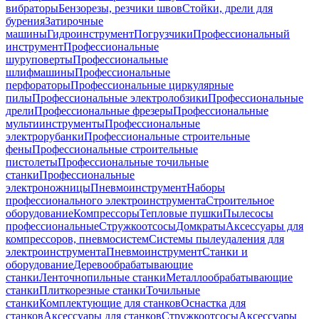
вибраторы
Бензорезы, резчики швов
Стойки, дрели для
бурения
Затирочные
машины
Гидроинструмент
Погрузчики
Профессиональный
инструмент
Профессиональные
шуруповерты
Профессиональные
шлифмашины
Профессиональные
перфораторы
Профессиональные циркулярные
пилы
Профессиональные электролобзики
Профессиональные
дрели
Профессиональные фрезеры
Профессиональные
мультиинструменты
Профессиональные
электрорубанки
Профессиональные строительные
фены
Профессиональные строительные
пистолеты
Профессиональные точильные
станки
Профессиональные
электроножницы
Пневмоинструмент
Наборы
профессионального электроинструмента
Строительное
оборудование
Компрессоры
Тепловые пушки
Пылесосы
профессиональные
Стружкоотсосы
Домкраты
Аксессуары для
компрессоров, пневмосистем
Системы пылеудаления для
электроинструмента
Пневмоинструмент
Станки и
оборудование
Деревообрабатывающие
станки
Ленточнопильные станки
Металлообрабатывающие
станки
Плиткорезные станки
Точильные
станки
Комплектующие для станков
Оснастка для
станков
Аксессуары для станков
Стружкоотсосы
Аксессуары