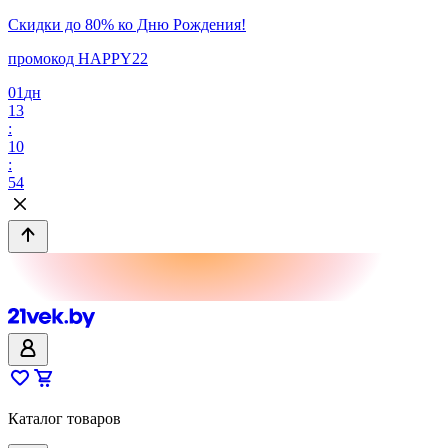
Скидки до 80% ко Дню Рождения!
промокод HAPPY22
01
дн
13
:
10
:
54
Каталог товаров