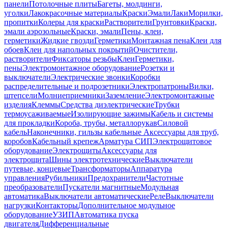
панели
Потолочные плиты
Багеты, молдинги,
уголки
Лакокрасочные материалы
Краски
Эмали
Лаки
Морилки,
пропитки
Колеры для краски
Растворители
Грунтовки
Краски,
эмали аэрозольные
Краски, эмали
Пены, клеи,
герметики
Жидкие гвозди
Герметики
Монтажная пена
Клеи для
обоев
Клеи для напольных покрытий
Очистители,
растворители
Фиксаторы резьбы
Клеи
Герметики,
пены
Электромонтажное оборудование
Розетки и
выключатели
Электрические звонки
Коробки
распределительные и подрозетники
Электропатроны
Вилки,
штепсели
Молниеприемники
Заземление
Электромонтажные
изделия
Клеммы
Средства диэлектрические
Трубки
термоусаживаемые
Изолирующие зажимы
Кабель и системы
для прокладки
Короба, трубы, металлорукав
Силовой
кабель
Наконечники, гильзы кабельные
Аксессуары для труб,
коробов
Кабельный крепеж
Арматура СИП
Электрощитовое
оборудование
Электрощиты
Аксессуары для
электрощита
Шины электротехнические
Выключатели
путевые, концевые
Трансформаторы
Аппаратура
управления
Рубильники
Предохранители
Частотные
преобразователи
Пускатели магнитные
Модульная
автоматика
Выключатели автоматические
Реле
Выключатели
нагрузки
Контакторы
Дополнительное модульное
оборудование
УЗИП
Автоматика пуска
двигателя
Дифференциальные