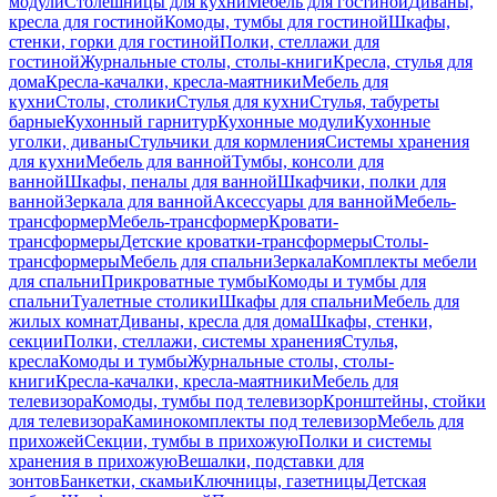
модули
Столешницы для кухни
Мебель для гостиной
Диваны,
кресла для гостиной
Комоды, тумбы для гостиной
Шкафы,
стенки, горки для гостиной
Полки, стеллажи для
гостиной
Журнальные столы, столы-книги
Кресла, стулья для
дома
Кресла-качалки, кресла-маятники
Мебель для
кухни
Столы, столики
Стулья для кухни
Стулья, табуреты
барные
Кухонный гарнитур
Кухонные модули
Кухонные
уголки, диваны
Стульчики для кормления
Системы хранения
для кухни
Мебель для ванной
Тумбы, консоли для
ванной
Шкафы, пеналы для ванной
Шкафчики, полки для
ванной
Зеркала для ванной
Аксессуары для ванной
Мебель-
трансформер
Мебель-трансформер
Кровати-
трансформеры
Детские кроватки-трансформеры
Столы-
трансформеры
Мебель для спальни
Зеркала
Комплекты мебели
для спальни
Прикроватные тумбы
Комоды и тумбы для
спальни
Туалетные столики
Шкафы для спальни
Мебель для
жилых комнат
Диваны, кресла для дома
Шкафы, стенки,
секции
Полки, стеллажи, системы хранения
Стулья,
кресла
Комоды и тумбы
Журнальные столы, столы-
книги
Кресла-качалки, кресла-маятники
Мебель для
телевизора
Комоды, тумбы под телевизор
Кронштейны, стойки
для телевизора
Каминокомплекты под телевизор
Мебель для
прихожей
Секции, тумбы в прихожую
Полки и системы
хранения в прихожую
Вешалки, подставки для
зонтов
Банкетки, скамьи
Ключницы, газетницы
Детская