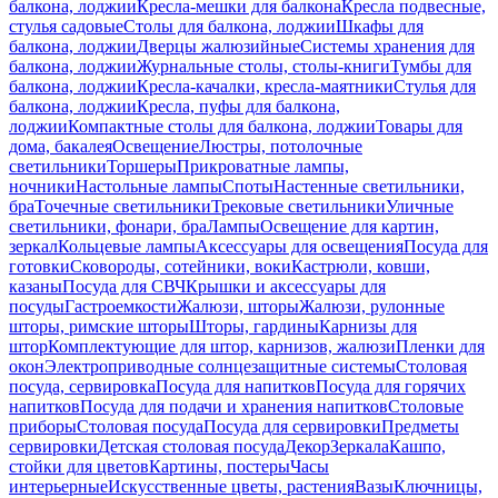
балкона, лоджии
Кресла-мешки для балкона
Кресла подвесные,
стулья садовые
Столы для балкона, лоджии
Шкафы для
балкона, лоджии
Дверцы жалюзийные
Системы хранения для
балкона, лоджии
Журнальные столы, столы-книги
Тумбы для
балкона, лоджии
Кресла-качалки, кресла-маятники
Стулья для
балкона, лоджии
Кресла, пуфы для балкона,
лоджии
Компактные столы для балкона, лоджии
Товары для
дома, бакалея
Освещение
Люстры, потолочные
светильники
Торшеры
Прикроватные лампы,
ночники
Настольные лампы
Споты
Настенные светильники,
бра
Точечные светильники
Трековые светильники
Уличные
светильники, фонари, бра
Лампы
Освещение для картин,
зеркал
Кольцевые лампы
Аксессуары для освещения
Посуда для
готовки
Сковороды, сотейники, воки
Кастрюли, ковши,
казаны
Посуда для СВЧ
Крышки и аксессуары для
посуды
Гастроемкости
Жалюзи, шторы
Жалюзи, рулонные
шторы, римские шторы
Шторы, гардины
Карнизы для
штор
Комплектующие для штор, карнизов, жалюзи
Пленки для
окон
Электроприводные солнцезащитные системы
Столовая
посуда, сервировка
Посуда для напитков
Посуда для горячих
напитков
Посуда для подачи и хранения напитков
Столовые
приборы
Столовая посуда
Посуда для сервировки
Предметы
сервировки
Детская столовая посуда
Декор
Зеркала
Кашпо,
стойки для цветов
Картины, постеры
Часы
интерьерные
Искусственные цветы, растения
Вазы
Ключницы,