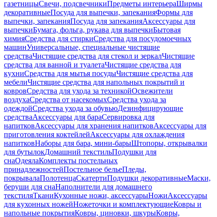
газетницы
Свечи, подсвечники
Предметы интерьера
Ширмы
декоративные
Посуда для выпечки, запекания
Формы для
выпечки, запекания
Посуда для запекания
Аксессуары для
выпечки
Бумага, фольга, рукава для выпечки
Бытовая
химия
Средства для стирки
Средства для посудомоечных
машин
Универсальные, специальные чистящие
средства
Чистящие средства для стекол и зеркал
Чистящие
средства для ванной и туалета
Чистящие средства для
кухни
Средства для мытья посуды
Чистящие средства для
мебели
Чистящие средства для напольных покрытий и
ковров
Средства для ухода за техникой
Освежители
воздуха
Средства от насекомых
Средства ухода за
одеждой
Средства ухода за обувью
Дезинфицирующие
средства
Аксессуары для бара
Сервировка для
напитков
Аксессуары для хранения напитков
Аксессуары для
приготовления коктейлей
Аксессуары для охлаждения
напитков
Наборы для бара, мини-бары
Штопоры, открывалки
для бутылок
Домашний текстиль
Подушки для
сна
Одеяла
Комплекты постельных
принадлежностей
Постельное белье
Пледы,
покрывала
Полотенца
Скатерти
Подушки декоративные
Маски,
беруши для сна
Наполнители для домашнего
текстиля
Ткани
Кухонные ножи, аксессуары
Ножи
Аксессуары
для кухонных ножей
Ножеточки и комплектующие
Ковры и
напольные покрытия
Ковры, циновки, шкуры
Ковры,