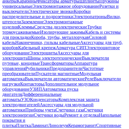
анкеры
Карабины
Фиксаторы арматуры
Шплинты
Пружины
универсальные
Электромонтажное оборудование
Розетки и
выключатели
Электрические звонки
Коробки
распределительные и подрозетники
Электропатроны
Вилки,
штепсели
Заземление
Электромонтажные
изделия
Клеммы
Средства диэлектрические
Трубки
термоусаживаемые
Изолирующие зажимы
Кабель и системы
для прокладки
Короба, трубы, металлорукав
Силовой
кабель
Наконечники, гильзы кабельные
Аксессуары для труб,
коробов
Кабельный крепеж
Арматура СИП
Электрощитовое
оборудование
Электрощиты
Аксессуары для
электрощита
Шины электротехнические
Выключатели
путевые, концевые
Трансформаторы
Аппаратура
управления
Рубильники
Предохранители
Частотные
преобразователи
Пускатели магнитные
Модульная
автоматика
Выключатели автоматические
Реле
Выключатели
нагрузки
Контакторы
Дополнительное модульное
оборудование
УЗИП
Автоматика пуска
двигателя
Дифференциальные
автоматы
УЗО
Конденсаторы
Комплексная защита
электродвигателей
Аксессуары для модульной
автоматики
Приборы учета
Счетчики газа
Счетчики
электроэнергии
Счетчики воды
Ремонт и отделка
Напольные
покрытия и
плитка
Плитка
Ламинат
Линолеум
Керамогранит
Спортивные