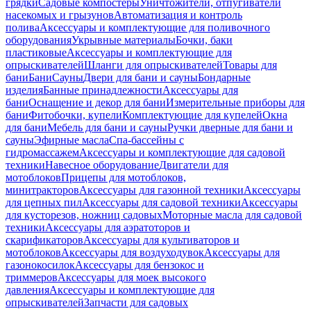
грядки
Садовые компостеры
Уничтожители, отпугиватели
насекомых и грызунов
Автоматизация и контроль
полива
Аксессуары и комплектующие для поливочного
оборудования
Укрывные материалы
Бочки, баки
пластиковые
Аксессуары и комплектующие для
опрыскивателей
Шланги для опрыскивателей
Товары для
бани
Бани
Сауны
Двери для бани и сауны
Бондарные
изделия
Банные принадлежности
Аксессуары для
бани
Оснащение и декор для бани
Измерительные приборы для
бани
Фитобочки, купели
Комплектующие для купелей
Окна
для бани
Мебель для бани и сауны
Ручки дверные для бани и
сауны
Эфирные масла
Спа-бассейны с
гидромассажем
Аксессуары и комплектующие для садовой
техники
Навесное оборудование
Двигатели для
мотоблоков
Прицепы для мотоблоков,
минитракторов
Аксессуары для газонной техники
Аксессуары
для цепных пил
Аксессуары для садовой техники
Аксессуары
для кусторезов, ножниц садовых
Моторные масла для садовой
техники
Аксессуары для аэратоторов и
скарификаторов
Аксессуары для культиваторов и
мотоблоков
Аксессуары для воздуходувок
Аксессуары для
газонокосилок
Аксессуары для бензокос и
триммеров
Аксессуары для моек высокого
давления
Аксессуары и комплектующие для
опрыскивателей
Запчасти для садовых