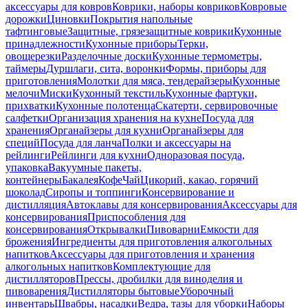
аксессуары для ковров
Коврики, наборы ковриков
Ковровые
дорожки
Циновки
Покрытия напольные
тафтинговые
Защитные, грязезащитные коврики
Кухонные
принадлежности
Кухонные приборы
Терки,
овощерезки
Разделочные доски
Кухонные термометры,
таймеры
Дуршлаги, сита, воронки
Формы, приборы для
приготовления
Молотки для мяса, тендерайзеры
Кухонные
мелочи
Миски
Кухонный текстиль
Кухонные фартуки,
прихватки
Кухонные полотенца
Скатерти, сервировочные
салфетки
Организация хранения на кухне
Посуда для
хранения
Органайзеры для кухни
Органайзеры для
специй
Посуда для ланча
Полки и аксессуары на
рейлинги
Рейлинги для кухни
Одноразовая посуда,
упаковка
Вакуумные пакеты,
контейнеры
Бакалея
Кофе
Чай
Цикорий, какао, горячий
шоколад
Сиропы и топпинги
Консервирование и
дистилляция
Автоклавы для консервирования
Аксессуары для
консервирования
Приспособления для
консервирования
Открывалки
Пивоварни
Емкости для
брожения
Ингредиенты для приготовления алкогольных
напитков
Аксессуары для приготовления и хранения
алкогольных напитков
Комплектующие для
дистилляторов
Прессы, дробилки для виноделия и
пивоварения
Дистилляторы бытовые
Уборочный
инвентарь
Швабры, насадки
Ведра, тазы для уборки
Наборы