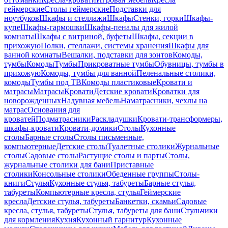
геймерские
Столы геймерские
Подставки для
ноутбуков
Шкафы и стеллажи
Шкафы
Стенки, горки
Шкафы-
купе
Шкафы-гармошки
Шкафы-пеналы для жилой
комнаты
Шкафы с витриной, буфеты
Шкафы, секции в
прихожую
Полки, стеллажи, системы хранения
Шкафы для
ванной комнаты
Вешалки, подставки для зонтов
Комоды,
тумбы
Комоды
Тумбы
Прикроватные тумбы
Обувницы, тумбы в
прихожую
Комоды, тумбы для ванной
Пеленальные столики,
комоды
Тумбы под ТВ
Комоды пластиковые
Кровати и
матрасы
Матрасы
Кровати
Детские кровати
Кроватки для
новорожденных
Надувная мебель
Наматрасники, чехлы на
матрас
Основания для
кроватей
Подматрасники
Раскладушки
Кровати-трансформеры,
шкафы-кровати
Кровати-домики
Столы
Кухонные
столы
Барные столы
Столы письменные,
компьютерные
Детские столы
Туалетные столики
Журнальные
столы
Садовые столы
Растущие столы и парты
Столы,
журнальные столики для бани
Приставные
столики
Консольные столики
Обеденные группы
Столы-
книги
Стулья
Кухонные стулья, табуреты
Барные стулья,
табуреты
Компьютерные кресла, стулья
Геймерские
кресла
Детские стулья, табуреты
Банкетки, скамьи
Садовые
кресла, стулья, табуреты
Стулья, табуреты для бани
Стульчики
для кормления
Кухня
Кухонный гарнитур
Кухонные