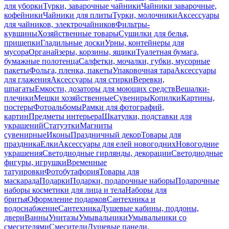
для уборки
Турки, заварочные чайники
Чайники заварочные,
кофейники
Чайники для плиты
Турки, молочники
Аксессуары
для чайников, электрочайников
Фильтры-
кувшины
Хозяйственные товары
Сушилки для белья,
прищепки
Гладильные доски
Урны, контейнеры для
мусора
Органайзеры, корзины, ящики
Туалетная бумага,
бумажные полотенца
Салфетки, мочалки, губки, мусорные
пакеты
Фольга, пленка, пакеты
Упаковочная тара
Аксессуары
для глажения
Аксессуары для стирки
Веревки,
шпагаты
Емкости, дозаторы для моющих средств
Вешалки-
плечики
Мешки хозяйственные
Сувениры
Копилки
Картины,
постеры
Фотоальбомы
Рамки для фотографий,
картин
Предметы интерьера
Шкатулки, подставки для
украшений
Статуэтки
Магниты
сувенирные
Иконы
Праздничный декор
Товары для
праздника
Елки
Аксессуары для елей новогодних
Новогодние
украшения
Светодиодные гирлянды, декорации
Светодиодные
фигуры, игрушки
Временные
татуировки
Фотобутафория
Товары для
маскарада
Подарки
Подарки, подарочные наборы
Подарочные
наборы косметики для лица и тела
Наборы для
бритья
Оформление подарков
Сантехника и
водоснабжение
Сантехника
Душевые кабины, поддоны,
двери
Ванны
Унитазы
Умывальники
Умывальники со
смесителями
Смесители
Душевые панели,