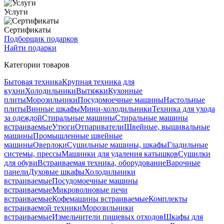
Услуги
Сертификаты
Подборщик подарков
Найти подарки
Категории товаров
Бытовая техника
Крупная техника для
кухни
Холодильники
Вытяжки
Кухонные
плиты
Морозильники
Посудомоечные машины
Настольные
плиты
Винные шкафы
Мини-холодильники
Техника для ухода
за одеждой
Стиральные машины
Стиральные машины
встраиваемые
Утюги
Отпариватели
Швейные, вышивальные
машины
Промышленные швейные
машины
Оверлоки
Сушильные машины, шкафы
Гладильные
системы, прессы
Машинки для удаления катышков
Сушилки
для обуви
Встраиваемая техника, оборудование
Варочные
панели
Духовые шкафы
Холодильники
встраиваемые
Посудомоечные машины
встраиваемые
Микроволновые печи
встраиваемые
Кофемашины встраиваемые
Комплекты
встраиваемой техники
Морозильники
встраиваемые
Измельчители пищевых отходов
Шкафы для