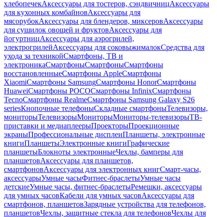
хлебопечек
Аксессуары для тостеров, сэндвичниц
Аксессуары
для кухонных комбайнов
Аксессуары для
мясорубок
Аксессуары для блендеров, миксеров
Аксессуары
для сушилок овощей и фруктов
Аксессуары для
йогуртниц
Аксессуары для аэрогрилей,
электрогрилей
Аксессуары для соковыжималок
Средства для
ухода за техникой
Смартфоны, ТВ и
электроника
Смартфоны
Смартфоны
Смартфоны
восстановленные
Смартфоны Apple
Смартфоны
Xiaomi
Смартфоны Samsung
Смартфоны Honor
Смартфоны
Huawei
Смартфоны POCO
Смартфоны Infinix
Смартфоны
Tecno
Смартфоны Realme
Смартфоны Samsung Galaxy S26
series
Кнопочные телефоны
Складные смартфоны
Телевизоры,
мониторы
Телевизоры
Мониторы
Мониторы-телевизоры
ТВ-
приставки и медиаплееры
Проекторы
Проекционные
экраны
Профессиональные дисплеи
Планшеты, электронные
книги
Планшеты
Электронные книги
Графические
планшеты
Блокноты электронные
Чехлы, бамперы для
планшетов
Аксессуары для планшетов,
смартфонов
Аксессуары для электронных книг
Смарт-часы,
аксессуары
Умные часы
Фитнес-браслеты
Умные часы
детские
Умные часы, фитнес-браслеты
Ремешки, аксессуары
для умных часов
Кабели для умных часов
Аксессуары для
смартфонов, планшетов
Зарядные устройства для телефонов,
планшетов
Чехлы, защитные стекла для телефонов
Чехлы для