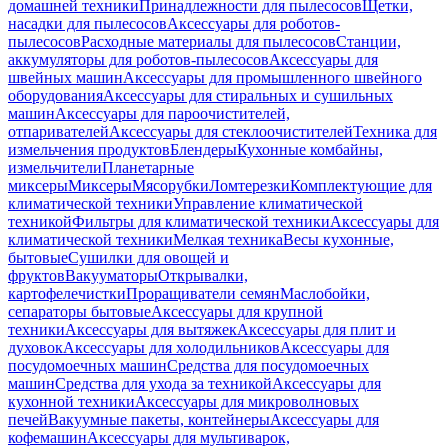
домашней техники
Принадлежности для пылесосов
Щетки,
насадки для пылесосов
Аксессуары для роботов-
пылесосов
Расходные материалы для пылесосов
Станции,
аккумуляторы для роботов-пылесосов
Аксессуары для
швейных машин
Аксессуары для промышленного швейного
оборудования
Аксессуары для стиральных и сушильных
машин
Аксессуары для пароочистителей,
отпаривателей
Аксессуары для стеклоочистителей
Техника для
измельчения продуктов
Блендеры
Кухонные комбайны,
измельчители
Планетарные
миксеры
Миксеры
Мясорубки
Ломтерезки
Комплектующие для
климатической техники
Управление климатической
техникой
Фильтры для климатической техники
Аксессуары для
климатической техники
Мелкая техника
Весы кухонные,
бытовые
Сушилки для овощей и
фруктов
Вакууматоры
Открывалки,
картофелечистки
Проращиватели семян
Маслобойки,
сепараторы бытовые
Аксессуары для крупной
техники
Аксессуары для вытяжек
Аксессуары для плит и
духовок
Аксессуары для холодильников
Аксессуары для
посудомоечных машин
Средства для посудомоечных
машин
Средства для ухода за техникой
Аксессуары для
кухонной техники
Аксессуары для микроволновых
печей
Вакуумные пакеты, контейнеры
Аксессуары для
кофемашин
Аксессуары для мультиварок,