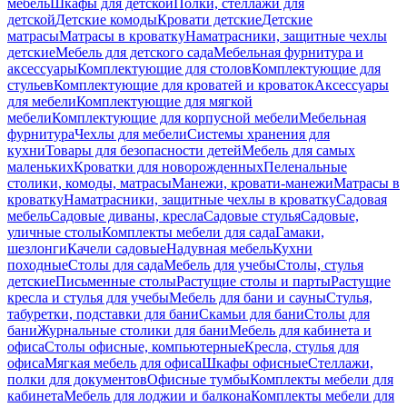
мебель
Шкафы для детской
Полки, стеллажи для
детской
Детские комоды
Кровати детские
Детские
матрасы
Матрасы в кроватку
Наматрасники, защитные чехлы
детские
Мебель для детского сада
Мебельная фурнитура и
аксессуары
Комплектующие для столов
Комплектующие для
стульев
Комплектующие для кроватей и кроваток
Аксессуары
для мебели
Комплектующие для мягкой
мебели
Комплектующие для корпусной мебели
Мебельная
фурнитура
Чехлы для мебели
Системы хранения для
кухни
Товары для безопасности детей
Мебель для самых
маленьких
Кроватки для новорожденных
Пеленальные
столики, комоды, матрасы
Манежи, кровати-манежи
Матрасы в
кроватку
Наматрасники, защитные чехлы в кроватку
Садовая
мебель
Садовые диваны, кресла
Садовые стулья
Садовые,
уличные столы
Комплекты мебели для сада
Гамаки,
шезлонги
Качели садовые
Надувная мебель
Кухни
походные
Столы для сада
Мебель для учебы
Столы, стулья
детские
Письменные столы
Растущие столы и парты
Растущие
кресла и стулья для учебы
Мебель для бани и сауны
Стулья,
табуретки, подставки для бани
Скамьи для бани
Столы для
бани
Журнальные столики для бани
Мебель для кабинета и
офиса
Столы офисные, компьютерные
Кресла, стулья для
офиса
Мягкая мебель для офиса
Шкафы офисные
Стеллажи,
полки для документов
Офисные тумбы
Комплекты мебели для
кабинета
Мебель для лоджии и балкона
Комплекты мебели для