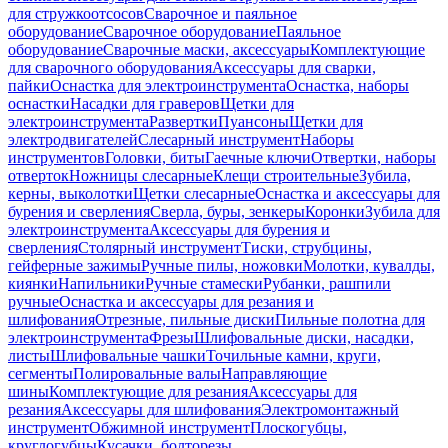
для стружкоотсосов
Сварочное и паяльное
оборудование
Сварочное оборудование
Паяльное
оборудование
Сварочные маски, аксессуары
Комплектующие
для сварочного оборудования
Аксессуары для сварки,
пайки
Оснастка для электроинструмента
Оснастка, наборы
оснастки
Насадки для граверов
Щетки для
электроинструмента
Развертки
Пуансоны
Щетки для
электродвигателей
Слесарный инструмент
Наборы
инструментов
Головки, биты
Гаечные ключи
Отвертки, наборы
отверток
Ножницы слесарные
Клещи строительные
Зубила,
керны, выколотки
Щетки слесарные
Оснастка и аксессуары для
бурения и сверления
Сверла, буры, зенкеры
Коронки
Зубила для
электроинструмента
Аксессуары для бурения и
сверления
Столярный инструмент
Тиски, струбцины,
гейферные зажимы
Ручные пилы, ножовки
Молотки, кувалды,
киянки
Напильники
Ручные стамески
Рубанки, рашпили
ручные
Оснастка и аксессуары для резания и
шлифования
Отрезные, пильные диски
Пильные полотна для
электроинструмента
Фрезы
Шлифовальные диски, насадки,
листы
Шлифовальные чашки
Точильные камни, круги,
сегменты
Полировальные валы
Направляющие
шины
Комплектующие для резания
Аксессуары для
резания
Аксессуары для шлифования
Электромонтажный
инструмент
Обжимной инструмент
Плоскогубцы,
круглогубцы
Кусачки, болторезы,