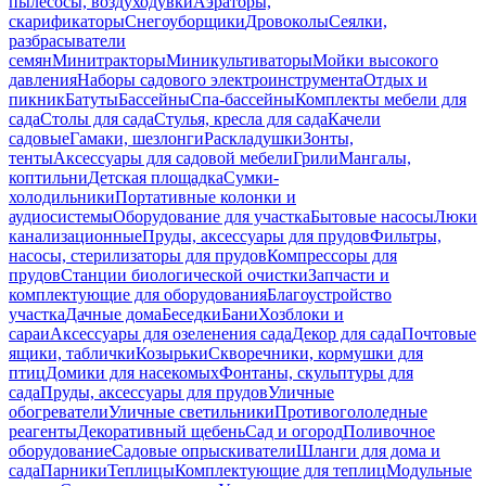
пылесосы, воздуходувки
Аэраторы,
скарификаторы
Снегоуборщики
Дровоколы
Сеялки,
разбрасыватели
семян
Минитракторы
Миникультиваторы
Мойки высокого
давления
Наборы садового электроинструмента
Отдых и
пикник
Батуты
Бассейны
Спа-бассейны
Комплекты мебели для
сада
Столы для сада
Стулья, кресла для сада
Качели
садовые
Гамаки, шезлонги
Раскладушки
Зонты,
тенты
Аксессуары для садовой мебели
Грили
Мангалы,
коптильни
Детская площадка
Сумки-
холодильники
Портативные колонки и
аудиосистемы
Оборудование для участка
Бытовые насосы
Люки
канализационные
Пруды, аксессуары для прудов
Фильтры,
насосы, стерилизаторы для прудов
Компрессоры для
прудов
Станции биологической очистки
Запчасти и
комплектующие для оборудования
Благоустройство
участка
Дачные дома
Беседки
Бани
Хозблоки и
сараи
Аксессуары для озеленения сада
Декор для сада
Почтовые
ящики, таблички
Козырьки
Скворечники, кормушки для
птиц
Домики для насекомых
Фонтаны, скульптуры для
сада
Пруды, аксессуары для прудов
Уличные
обогреватели
Уличные светильники
Противогололедные
реагенты
Декоративный щебень
Сад и огород
Поливочное
оборудование
Садовые опрыскиватели
Шланги для дома и
сада
Парники
Теплицы
Комплектующие для теплиц
Модульные