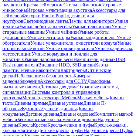
наушники
Кресла геймерские
Столы геймерские
Игровые
микрофоны
Игровая мультимедиа акустика
Аксессуары для
геймеров
Фигурки Funko Pop
Подставки для
ноутбуков
Светодиодные ленты
Лампы для мониторов
Умная
техника
Умные роботы-пылесосы
Умные телевизоры
Умные
стиральные машины
Умные чайники
Умные роботы
кулинарные
Умные вентиляторы
Умные кондиционеры
Умные
обогреватели
Умные увлажнители, очистители воздуха
Умные
отопительные котлы
Умные проветриватели
Умные радиочасы,
метеостанции
Умные кормушки и поилки для
животных
Умные напольные весы
Накопители данных
USB
Flash накопители
Внешние HDD, SSD диски
Карты
памяти
Сетевые накопители
Картридеры
Оптические
диски
Наблюдение и безопасность
Камеры
видеонаблюдения
Аксессуары для CCTV
Домофоны,
вызывные панели
Датчики для дома
Охранные системы,
сигнализации
Системы контроля и управления
доступом
Металлодетекторы
Мебель
Мягкая мебель
Диваны,
тахты
Диваны прямые
Диваны угловые
Диваны П-
образные
Кухонные уголки, диваны
Диваны
модульные
Детские диваны
Диваны садовые
Комплекты мягкой
мебели
Бескаркасные кресла-мешки и диваны
Надувные
диваны
Кресла
Кресла
Кресла-мешки и пуфы
Кресла-качалки,
кресла-маятники
Детские кресла, пуфы
Надувные кресла
Пуфы,
оттоманки
Кресла-кровати
Игровая мебель
Кресла